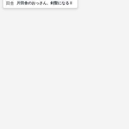
片田舎のおっさん、剣聖になるⅡ