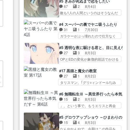
しまし… 前回同様『イノセン
#5 きみが死ぬまで恋をしたい
ぐ… 第５話をABEMAで視聴しま
気品溢れてるのに中身は…美緒マ
ス』を含む押井・神山版… 第５
67
2
8月4日
した。視聴に… 復讐に燃える吸
マ… テーマ：格ゲー大会に行く
ロ
話「EPISODEラストの母親の気持…
敵も1人の人間というのはそうなんだ
血鬼兄弟の弟ですいいキャラ…
には？感想は、美… 大会を前に
ス
けど状… もう着れないからって
クリスタ皇女が“萌え”なのでこの娘が
格ゲー熱が高まる一方、百合の
どういう意味だろうな… ミミを
皇帝… ウサギ好きそうな王女殿
#4 スーパーの裏でヤニ吸うふたり
本… 東京で開催される格ゲー大
人間に戻して欲しいでも自分達が代
下がかわいい。幼馴… ついに始
31
1
7月30日
会に参加すること… Japanに向け
わ… ご視聴ありがとうございま
まった狩猟祭。エルナの活躍で上
ガラケーがぶっ壊れたので仕方なく
て外泊届にサインをもらっ… 長
した見るたびに切… 誰かと思っ
位…
スマホに… 佐々木さんとは同い
崎から大会のために東京へ!/でも観光
たらちゅー先輩か。しれっと相
年くらいに思ってたけど… やは
よ… 旅の支度全部やってくれる
#5 透明な夜に駆ける君と、目に見えない
方… 第５話感想：コ□した相手に
り出オチ感が否めず、エピソードの
先輩、なんだかん… 第５話をｄ
27
3
8月3日
も家族や…､戦… つらい回だ……
打率… 田山さんが佐々木さんに
アニメストアで視聴しました。視…
OPとEDの変化が象徴的前話でかける
つらすぎる……。エスタ先輩…
沼っていく…こんな… 佐々木さ
には… 小春の透明なモヤのかか
今週のシーナとミミも可愛かった2人
し
ん、腕フェチなんですね笑最近ま
った世界。どんな女… そうか、
の関係… 確かに相手にも家族や
#17 黒猫と魔女の教室
じ… 佐々木がガラケーからスマ
こんな風に見えてるのかぁ。かけ
大切な人はいるけど、… 白シャ
27
1
8月2日
予
ホに変えるって、… もうドラマ
る… 完全な両片思いになりまし
ツが作業着みたいなもんなんですか
タリスマン、｢グリ○ィンドール!!｣み
食
版孤独のグルメファンコンテン
たねぇ…OPとE… 余計な物は描
ね…
た… 最初の障害ゴーレムを全員
ツ… 「お腹冷えちゃわない？
かず白く靄がかった小春ちゃ
で力を合わせて倒… アリアはホ
佐々木さんの優しさ… 先行で見
#6 無職転生Ⅲ ～異世界行ったら本気だ
ん… 光も感じない完全な盲目な
ントスピカが大好きだよね。ツ
た時より2人のやり取りに癒しを
15
2
8月3日
んやね…おめかし… 母役に能登
ン… 一等級ポテンシャルのアリ
感… ABEMA版の7〜8話佐々木が
」、という事で、もうエリスと再会
さんって禁じ手使ってきたー！
アちゃん可愛くて… そういや、
実年齢以上…
か？っと… サラの再登場によっ
E… 今回は小春視点も描かれてい
アリアは能力は最上級のくせに、
てルーデウスの成長が確… 人間
て良かった本当… 股に海豚を挟
#5 グロウアップショウ ～ひまわりのサ
… とうとうアリアと直接競う場
関係の清算が粛々と進められている
み水上バスでの会話を反芻…
15
4
8月3日
がきたこれまで… 毎度ながらの
サラ… サラとの関係に対して完
恋… OPEDとも無人バージョンか
なんやかんやで、今期はこの作品を
スピカの顔面芸推しのハナち