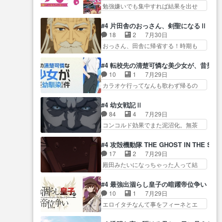
じ… ご視聴ありがとうございま
てまだまともに見えた。4話は過…
勉強嫌いでも集中すれば結果を出せ
姉のお誕生会にダラさんを招
した来週もよろし… 握った◯治
る美緒が… 毎晩スト６対戦を楽
待… 部分的に時系列が4話と入れ
郎（中の人的に）仲間であるプ
しむ４人。だが、期末試… どん
替わってるのね… こんなデカイ
#4 片田舎のおっさん、剣聖になるⅡ
レ… ヨコヤの頭の回転の速さと
なゲームも相手が強すぎるとやる気
のどうやって運ぶんだよ！？
18
2
7月30日
人間の心理を利用… 夜の国のヨ
無く… テーマ：テスト勉強と大
姉… ダラさん、人型形態にもな
おっさん、田舎に帰省する！時期も
コヤ支配がますますひどく……。
会感想は、美緒がテ… すげーー
れるんか!?w髪…
時期だし… じいさん、ベリル、
… ヨコヤは飴と鞭で夜の国の独
ーーーーーーー良い……。女性声
副団長、年長者が強い順… 底知
裁支配を強化、… やはりヨコヤ
#4 転校先の清楚可憐な美少女が、昔男
優… 深夜の格ゲー対戦よりテス
れない爺さんには夢が詰まってると
いいですね。昼の国が勝てる
10
1
7月29日
トの方がよっぽど… 真剣に授業
思う… クルニ、ヘンブリッツ、
流… 役で出演いたしました。次
カラオケ行ってなんも歌わず帰るの
を受けて、夜は珠樹の部屋で格
ミュイと一緒におっ… 帰省、お
回も緊張が止まり…
かよハン… 春希ちゃんの私服、
ゲ… 来たる定期テストに向けて
供ヒロインはクルニ。順番的には
めっちゃ可愛いぞ！！！… どう
勉強会！美緒ちゃ… 受験勉強と
#4 幼女戦記Ⅱ
確… 父親から手紙が来た。サー
やらあの女優さんが春希のお母さん
戦闘の2択なら戦闘を選ぶ娘w
84
4
7月29日
ベルボアの退治の… ここでヘン
のよ… 春希ちゃん姫ちゃんに野
美… 勉強嫌いでバトルを選ぶっ
コンコルド効果でまた泥沼化。無茶
ブリッツくんが同行するのが変
菜の子も凄え可愛い… 隼人くん
て、ひぐらしの沙…
振りに奇… ルーデルドルフ中将
で… ・ベリル、実家に帰ること
のスマホを買いに行ってたけど完
自らが行う煙草と葉巻は… ブロ
に・ベリルはミュ… おっさんの
#4 攻殻機動隊 THE GHOST IN THE SHE
全… 第４話をU-NEXTで視聴しま
グを更新しました!!宜しければ、是
親となるとお爺ちゃんだよね孫
17
2
7月29日
した。視聴… スマホを買うた
非… 計画通りにはいかないね笑
扱… ・ベリル、実家に帰ること
殿田みたいになっちゃった人って結
め、都心で待ち合わせをした…
やり遂げた(ほぼ… 今回もターニ
に・ベリルはミュ…
構会社に… バトーがカッコいい
OP曲きっかけで見始めてたけどなん
ャに不都合なことがあったり
と思ってたら、トグサが… あの
だかん… いきなりシリアス展開
#4 最強出涸らし皇子の暗躍帝位争い
し… 白髪の男性が語った家族を
見た目もうただのロボでしかないん
ぶち込んでくるじゃん… 春希の
10
1
7月29日
失った喪無感が、… 連邦に対し
だよ… 俺らの汗拭きそりゃいや
家庭事情は複雑。食事とか隼人が親
エロイタチなんて事をフィーネとエ
て有利な講話条件を引き出すた
だろwwバトー＆ト… イノセンス
身…
リーにア… アルも気付かなかっ
め… コンコルド効果に油を注ぐ
の元となった回だけど、ガイノ
た事を…フィーネは自分… モン