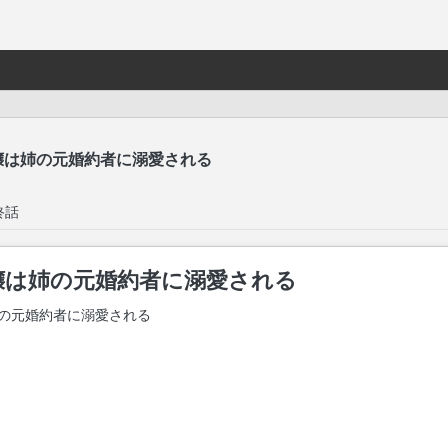
嬢は姉の元婚約者に溺愛される
終話
嬢は姉の元婚約者に溺愛される