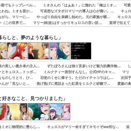
が今期でもトップレベル… ミオさんの「はぁあ！」に惚れた「俺はミオ… 可愛
たわね。ミオも昔か… 可哀想なズタボロマリーの導入は心が痛い。… キュ
ながら、マリーに… やっぱり自由を束縛し始めた。元の家族が横… キュロ
か（この世界で… マリー姉(故)はすっかりキュロスの言い訳… 直球で伝えて
も親に蔑ま… イケメン王子様が抱き枕買ってんの初めて見…
暮らしと、夢のような暮らし」
根の美しい働き者の主人… ずたぼろさんは独り言多いけど魅力的農作物… 
ーとキュロス…トッポ… ミルクティー差別すんなし。公式HPのキャ… マリ
なものしりとり、ひ… 召使のくせに偉そう。ただのイチャコラはし… 次回
ゃんが「見ないと… 焦げ焦げに煮詰まった紅茶をミルクと砂糖で… 貴族の
前提で作られる… マリーちゃんのお側御用隊の中の侍女2人！…
のと好きなこと、見つかりました」
はミオに物理的に懲らし… キュロスがマリー命すぎてキモイぞww何な… 追