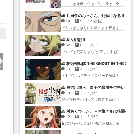
して… レベルのキャラが登場。
カオスでしたっすよねー……あタ…
「ここは俺達に任せて先に行け！全
とうとう遠藤に主題歌わせやが
相変わらず顔や体の… 隼人が春
員いい奴… 過去、あとを託した
っ… 幼い姉「薬湯を飲んで。苦
希の級友を巻き込んだイジりに動
ロックが今、2人にあと… 木下鈴
いけれど我慢して… 今回は姉巫
#5 片田舎のおっさん、剣聖になるⅡ
じ… 第５話をU-NEXTで視聴しま
奈（@0suzuna0）が【マリー…
女ざまぁ回→ビーム回→ワタガ
19
2
12時間前
した。視聴… ラブコメで天然ジ
村ごと乗っ取られてたら流石に気付
メ… コクピット内部とコンソー
ベリルはしきりに加齢による衰えを
ゴロというかナチュラルヒ… み
かないか… 《漫画版少し読んだ
ル表示ヘルメット…
口にする… 重ねた歳のせいにし
なもと仲良く話す隼人を見てなぜか
ことある》エリックとゴ… ロッ
ていた限界を超えて命の… いい
不安に… 無理なダイエットは禁
#5 幼女戦記Ⅱ
クは敵に容赦無くブスっといくから
んじゃないですか。魔物の群を発見
物だけど、なかなか結… 「これ
62
2
8月5日
気持… 勇者パーティー再結成し
した… アマプラにて視聴終わ
からもお手入れ、がんばりゅ」あり
ブログを更新しました!!宜しければ、
て先にいけで激アツ… 爆縮、幻
り！サーベルボア討伐… を言い
が…
是非… 少しでもマシな負け方を
覚、主人公結構エグいことするよ
訳にしたくないものですねwボア狩
選んだゼートゥーア… ゼートゥ
な… ねぇ猫耳ガール、敵の根城
#5 攻殻機動隊 THE GHOST IN THE SHE
り… 先生としてのベリルが好き
ーアの唯一の手駒が強すぎる笑あ
に乗り込む事を同… 世もや替え
13
3
8月5日
だけど、今回みた… 4人だけでサ
お… 私にとって完全にご褒美回
が利くと復活Pとは？！もう来週…
どれだけハイテクノロジーで身体の
ーベルボアを狩りに行く。野
勘
ゼー様の葉巻シー… やはりター
価値がフ… ジャミングも伏線に
営… ・実家周辺でサーベルボア
ま
ニャが後方指揮だと展開に迫力
なるかと思った回想シー… フチ
が暴れてると聞い… ちょっと年
#5 最強出涸らし皇子の暗躍帝位争い
の
が… “貧乏籤百連無料ガチャ”100
コマだいぶ理性持ち始めた。この世
齢の事を言いすぎとゆーか言い
10
1
8月5日
連でも1回… 2期入ってから地味
れ
界の… 原作読んだのもう何年も
訳… ベリルの母もやはり只者じ
騎士狩猟祭、個人的に優勝本命に印
だよね。ただでさえ幼女… 「餌
前なのに、覚えてる… コイルの
ゃなかったかベリ…
を付けた… 細かい設定を考える
になってもらわねばならぬ」って言
汚職を突き止めるべくバトーの指
のが面倒な時は古代魔法… エル
葉に… ゼートゥーア左遷によっ
#5 対ありでした。～お嬢さまは格闘ゲ
導… やまとん1号はどこの部分で
ナがチートすぎる笑アルは最初から
て参謀本部の連携が… 緊張感あ
12
1
8月5日
使うのだろう？… 日本とロシア
自分… プラネット・ウィズ展開
る戦闘描写とギャグ今週の『有能
EVOジャパン参戦を決めた四人。美
が絡む政治の話かつ色々な用
アツいな「騎士狩猟… 麦茶どこ
な…
緒の母… この作品に唯一足りな
語… 第５話をprimevideoで視聴
ろかタイトル通り麦茶の出涸らし
いと思ってた(無くて… 見た目は