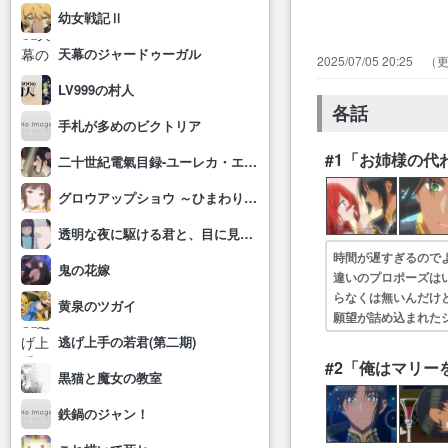
幼女戦記Ⅱ
天幕のジャードゥーガル
2025/07/05 20:25
LV999の村人
各話
手札が多めのビクトリア
#1「お姉様の代
二十世紀電氣目録-ユーレカ・エヴリカ-
グロウアップショウ ～ひまわりのサーカス団～
透明な夜に駆ける君と、目に見えない恋をした。
時間が遅すぎるので
鬼の花嫁
違いのプロポーズは
らなくは無いんだけ
黄泉のツガイ
願望が詰め込まれた
てきた環境が不幸だ
逃げ上手の若君(第二期)
#2「俺はマリー
黒猫と魔女の教室
鉄鍋のジャン！