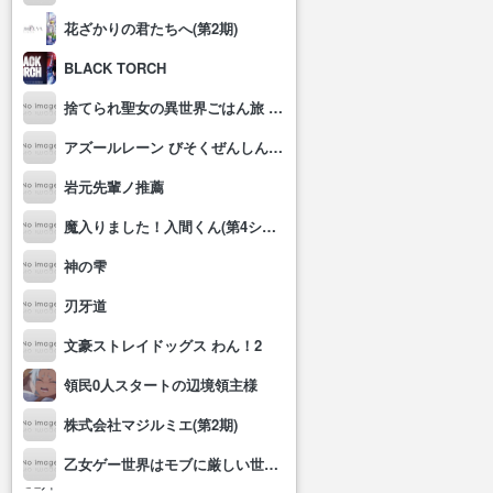
花ざかりの君たちへ(第2期)
BLACK TORCH
捨てられ聖女の異世界ごはん旅 隠れスキルでキャンピングカーを召喚しました
アズールレーン びそくぜんしんっ！にっ!!
岩元先輩ノ推薦
魔入りました！入間くん(第4シリーズ)
神の雫
刃牙道
文豪ストレイドッグス わん！2
領民0人スタートの辺境領主様
株式会社マジルミエ(第2期)
乙女ゲー世界はモブに厳しい世界です2