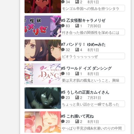
にアサはいなかった逆にガブちゃん
ロクイズは草なんよ。んで、あ
34
2
8月1日
れまでの柚子ちゃ… 玲夜から柚
はい… 影森の当主が際限なくツ
ん… 今回からついにくれあが探
モンゴル帝国への恨みを持つシタラ
子へ17年分の誕生日&を未来に…
ガイを増やせるのに… 今回はも
偵事務所の仲間に…
を信じた… 回想が淡々と語られ
「​​13歳の柚子ちゃんへ…もう中学生
うガブちゃんさんの悲鳴にも似た
るのだけどいつの間にか… オゴ
な… 梅原の人が18歳になるまで
#5 乙女怪獣キャラメリゼ
怒… ユルと戦った時から伏線が
タイの妃になってもその心は晴れ
の誕生プレゼン… なよなよした
83
1
7月30日
張られていたのが… しかしアサ
ず、モ… ドレゲネの過去、宝石
男（cv石田彰）梅ちゃんがた…
付き合った後の関係性を深めるには
は、兄様に会いたいbotだと思…
だった彼女が人になり… ドレゲ
ヒロイン… 来夢ちゃんがキング
ツガイには優しい筈のガブちゃん、
ネの過去、、辛かった、、あのジャ
コングなのいい味付けだ… ずっ
アキオの… 色々とひっかけがあ
#7 バンドリ！ ゆめ∞みた
タ… 年上旦那が良い人でも、女
とメスってて何この可愛い生物。ク
って、最終的に嫌な終わ… ゴン
32
4
8月1日
は宝石でただ笑っ… ダイルの儀
ラス… 付き合い始めたら始めた
ゾウが従える大量のツガイに何事か
ビオラうっっっっっぜ
式の神々しさたるや。一気に空
でまた違った悩みが… と一歩ず
と思…
ぇ！！！！！！！！後… あられ
気… ドレネゲの辛い過去には同
つ踏み出す黒絵ちゃん微笑ま新汰
ちゃん、僕っ子になってから取り戻
情の言葉しか…シ… 奥様に悲し
#5 ワールド イズ ダンシング
の… ツインテールが可愛いお茶
し… ビオラが悪魔すぎて気分が
い過去…萌え袖が可愛いね、と
10
1
8月1日
目な妹ちゃんです… しかも過去
悪くなってきたこ… 声優まとめ
思… ドレゲネとシタラ、2人だけ
要は天才肌の餓鬼ということ。興味
も重いんかいかつては自分に自
ました(７話まで)仲町あられ/… ビ
の同盟が結成さ…
を惹かれ… 父の観阿弥と袂を分
信… リップを塗ってらっしゃる
オラの策略がバッチリ嵌って最高
かった？鬼夜叉が田楽の… 猿楽
からかしらお顔が… 黒絵「怪獣
#5 うしろの正面カムイさん
wwwこ… 自信あれば評価なんて
の鬼夜叉と田楽の増次郎。小さない
に憧れるのはいいけど自分自身
23
2
7月31日
気にしないし、充実し… ・バー
ざこ… 着眼点は良くとも、先鋭
が… 素の自分はどちらなのかは
ちょっと良い話かと一瞬でも思った
チャルだけど、みゅーたいぷ初ライ
的すぎるのか。芸能… 鬼夜叉は
まだ不明だが見せ…
私が間違… ろくろ首さんも油舐
ブ… OPこんなんだっけ？と思っ
石也と共に観世座をあとにし、三
めてなかった？白雪碧さ… 今日
たら歌唱シーン… の、らいぶシ
#5 これ描いて死ね
条… 観世座を離れ、三条坊門御
も1日お疲れ様でした～───昨晩～
ーン＿!!­­--­­--­… それだけでええや
20
2
8月1日
所で日々を送る鬼… 「お前(鬼夜
今… 幼女に拾われたお市ちゃん
ん！！しかし、ビオラが仕…
やっぱり早見沙織&水瀬いのりの中間
叉)が凄いのではなく客が凄い…
の恩返し。化け猫… 役にて出演
層は上… あれ光って漫研入るこ
田楽と猿楽の獅子舞勝負。鬼夜叉は