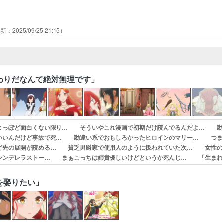
2025/09/25 21:15
わりだなんて絶対無理です」
よっぽど面白くない限り… そういやこれ漫画で初期だけ読んでるんだよ… 
いいんだけど事故で死… 勘違い系でおもしろかったヒロインのマリー… つ
ど先の展開が読める… 貧乏男爵家で使用人のように扱われていた次… 女性
シンデレラストー… まぁこっちは姉貴優しいけどというか死んじ… 「生ま
ったけど、イケ… このタイプもテンプレになってきた。女性を…
を娶りたい」