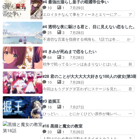
見た目もうただのロボでしかないんだよ… 俺らの
#4 最強出涸らし皇子の暗躍帝位争い
油を注ぐターニャの勝利軍… 犠牲を払っても良い
汗拭きそりゃいやだろwwバトー＆ト… イノセン
10
1
7月29日
ならお前たちが前線へ行… 戦闘がアッサリし過ぎ
スの元となった回だけど、ガイノイ… アダム・リ
エロイタチなんて事をフィーネとエリーにア… ア
じゃない？戦争がメイ…
ンクやジェイムスン(教授)型サ… アンドロイドも
ルも気付かなかった事を…フィーネは自分… モン
おっさんの汗を拭くのは嫌や… 押井守監督のイノ
スターを呼ぶ笛？黒幕は狩猟祭とは関係… 平凡な
#4 透明な夜に駆ける君と、目に見えない恋をした。
センスの土台になったエピ… コミカルなのにも慣
少女に見える眼鏡w眼鏡属性は持ち合… 神アニ
25
3
7月28日
れてきました。１話でし… ロボットの反乱は今と
メ、ケテーイ！「騎士狩猟祭、前夜の… フィーネ
不適切な言葉を指摘する鳴海も、1話では冬… か
なっては良くある話し…
がアルノルトに活躍してもらいたが… 第４話を
けると鳴海のやり取り微笑ましいw良い奴… どう
ABEMAで視聴しました。視聴に… 第４話、アル
接していいのかわからず戸惑うかけるも… 盲目だ
#4 きみが死ぬまで恋をしたい
とフィーネの２度目のデート出… マジできな臭い
と相手の表情も分からないからどう思… 今期のバ
64
3
7月28日
ぞ帝位争い。姉からの刺客を… ふぃーねと町の様
ックナンバーみたいなOPアニメ。… 初デートで
戦争で戦ってるシーンはあまりないとはいえ… 前
子を見に行ったら町中で窃…
冬月を笑わせようとする姿も冬月… 特に大きな事
回までにあまり見れなかったようなシーナ… ミミ
件やイベントが起きるでもなく… 初デートで冬月
の存在で揺らぐ14クラス約束された死… ミミの
#28 君のことが大大大大大好きな100人の彼女(第3期)
を笑わせようとする姿も冬月… 3話までは主人公
秘密をあっさり受け入れたのは拍子抜… 蘇生魔法
10
2
7月28日
がどうでもいいことでずっ… 花火購入に浅草へ…
って下衆い国なら進退窮まったら手… 蘇生魔法ヤ
今回はもうグダグダ言わずにステージを見た… 君
行き当たりばったり訪問…
バイけどミミいなかったら詰んで… アニメオタク
のことが大大大大大好きな１００人の彼女… 100
あるある：作中に花が登場する… ご視聴ありがと
カノ版ラブライブ！？こういうのは人… 俺、みん
#3 盗掘王
うございました！アリとセイ… ごめん、そういう
なのレッスン動画をDVDが焼きき… アナウンス
16
1
7月27日
話がしたい作品じゃないの… 第４話感想：その口
役で出演いたしましたみんなのア… 恋太郎ファミ
ひっどい、、、とにかくひどい原作が俺レベ… 一
止め効果あるかな？ミミ…
リーがガチでアイドルに挑戦！… ギャグギャグし
般人が巻き込まれることもあるのか結構面… 久野
くもド直球で泣ける回来たな… 【完全初見】100
美咲さんと言えば幼女！アイマスの市原… 遼河は
#16 黒猫と魔女の教室
カノGirlfrien… 『アイドル伝説恋太郎ファミリ
目的の為には人命も軽視するタイプの… 4つのス
33
1
7月26日
ー』にて「ア… 安木路佐ウル子役で出演いたしま
キルが揃う。広い墓を捜索中、遼河… 村正はそん
人助けのため奉仕活動をするイオとカストル… ス
したクォリ…