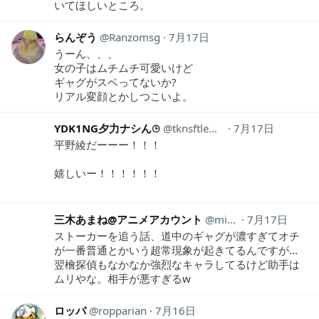
いてほしいところ。
らんぞう
Ranzomsg
7月17日
うーん、、、
女の子はムチムチ可愛いけど
ギャグがスベってないか?
リアル変顔とかしつこいよ。
YDK1NG夕力ナシん⌚︎
tknsftlemon
7月17日
平野綾だーーー！！！
嬉しいー！！！！！！
三木あまね@アニメアカウント
mikianimeaka
7月17日
ストーカーを追う話、道中のギャグが濃すぎてオチ
が一番普通とかいう超常現象が起きてるんですが...
翌檜探偵もなかなか強烈なキャラしてるけど助手は
ムリやな。相手が悪すぎるw
ロッパ
ropparian
7月16日