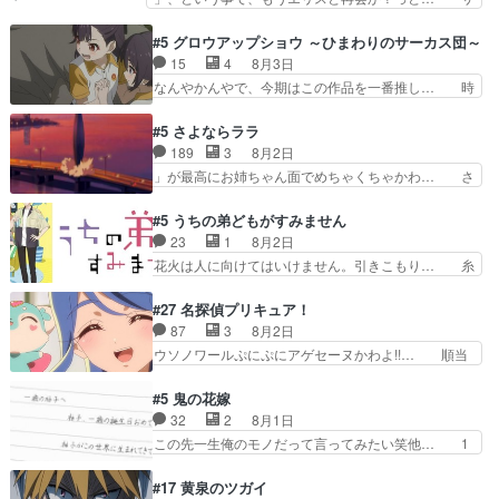
と直接競う場がきたこれまで… 毎度ながらのスピ
ラの再登場によってルーデウスの成長が確… 人間
カの顔面芸推しのハナちゃ… クソレビュータリス
関係の清算が粛々と進められているサラ… サラと
#5 グロウアップショウ ～ひまわりのサーカス団～
マン趣味ダダ漏れで好き… 期末試験が始まろうと
の関係に対して完全に「昔の女」とし… ルーシー
15
4
8月3日
しておりスピカは対策… 能力鑑定胸像タリスマン
にデレるルディが完全に親バカで微… サラとは会
なんやかんやで、今期はこの作品を一番推し… 時
氏容姿も評価してし…
ってほしいちゃんとした別れ方し… サラは未練0
給50円じゃ借金は減らない(^_^;サ… 葵ちゃん可
だと言っていたけど人の気持ち… 実は結構好きな
愛すぎるな楠木ともりちゃんのね… デフォルメさ
#5 さよならララ
キャラモヤモヤする別れ方だ… 役で出演させてい
れた表情が特に多かったのが印… 葵＆茜の回も良
189
3
8月2日
ただきました！よろしくお… 毎クールメインヒロ
きでした。あの証拠写真、ひ… 互いが互いのこと
」が最高にお姉ちゃん面でめちゃくちゃかわ… さ
インを好きになっちゃう…
を想っているのにすれ違っ… 第５話をｄアニメス
すがに割れた窓ガラスの弁償は求められた… 逡巡
トアで視聴しました。視… 葵ちゃんに〝瑞佳ちゃ
を振り切ってみんなに謝ったララの思い… 仕事に
#5 うちの弟どもがすみません
んと練習したい〟と言… 本当この作品は「キャ
馴染めない辺り観ていて苦しいところ… ララちゃ
23
1
8月2日
ラ」を活かすのがうま… みずかちゃんの介入で双
んの事情はもう少し皆に話して良い… ララと茉里
花火は人に向けてはいけません。引きこもり… 糸
子の仲にヒビが………
とで初のアルバイト。七転八倒し… 労働するプリ
はまだ柊の顔も見たことなかったっけ！1… って
ンセスえらい。プリンセスの精… アンデケン行っ
お名前を見たんだけどあの中村大樹さん… 糸ちゃ
#27 名探偵プリキュア！
てケーキ食べて、帰りにカメ… ララが働く事での
んカッケー、色んな意味でwゲームが… 姉から性
87
3
8月2日
てんやわんや。働いて大変… 地道に働き人と関わ
的興奮覚えてないよね？なんて言わ… テーマ：引
ウソノワールぷにぷにアゲセーヌかわよ!!… 順当
る日々の中に愛を見いだ…
きこもりの理由感想は、久しぶり… 元ゲーマーな
にマコトジュエルの争奪戦をやったと。… 記憶を
ので、はちゃめちゃ楽しく作業… 糸ちゃんと源く
取り戻し正式に探偵事務所で働き始め… ポワロ、
#5 鬼の花嫁
んの距離感おかしいね(*´… 糸と源ははよ好きお
元ネタを解説して原作に誘導するの… くれあさん
32
2
8月1日
うとると言わんかい！引… ショウくんと対等に話
の探偵としての初事件にしてちょ… ・急にクイズ
この先一生俺のモノだって言ってみたい笑他… 1
すためにゲームをする…
番組が始まったw・妖精ウソノ… るるかの助手だ
歳からの誕生日プレゼント………とは思っ… 玲夜
った？今回が初めての探偵活… 探偵じゃなかった
さん柚子に18年分の誕生日プレゼント… 柚子は
#17 黄泉のツガイ
の！？クレアさん探偵すぎ… 突然のポアロクイズ