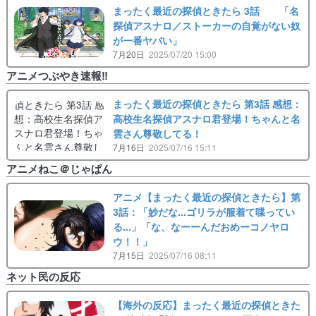
まったく最近の探偵ときたら 3話 「名
探偵アスナロ／ストーカーの自覚がない奴
が一番ヤバい」
7月20日
2025/07/20 15:00
アニメつぶやき速報‼︎
まったく最近の探偵ときたら 第3話 感想：
高校生名探偵アスナロ君登場！ちゃんと名
雲さん尊敬してる！
7月16日
2025/07/16 15:11
アニメねこ＠じゃぱん
アニメ【まったく最近の探偵ときたら】第
3話：「妙だな...ゴリラが服着て喋ってい
る...」「な、なーーんだおめーコノヤロ
ウ！！」
7月15日
2025/07/16 08:11
ネット民の反応
【海外の反応】まったく最近の探偵ときた