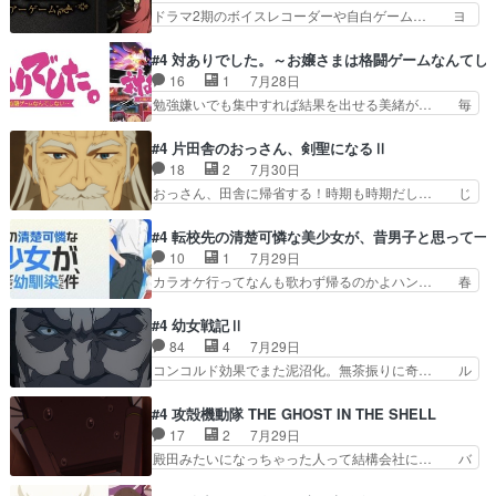
んの過去話も佳境…げに恐ろしいは人… 第５話感
ドラマ2期のボイスレコーダーや自白ゲーム… ヨ
に見えた。4話は過…
想：２人の過剰な貢ぎ物?の礼とし… 第５話感
コヤは人間の弱い所をつくのが抜群に上手… 昼の
想：姉のお誕生会にダラさんを招待… 部分的に時
国の奴らも馬鹿が多いが、夜の国も同じ… ご視聴
#4 対ありでした。～お嬢さまは格闘ゲームなんてし
系列が4話と入れ替わってるのね… こんなデカイ
ありがとうございました来週もよろし… 握った◯
16
1
7月28日
のどうやって運ぶんだよ！？姉… ダラさん、人型
治郎（中の人的に）仲間であるプレ… ヨコヤの頭
勉強嫌いでも集中すれば結果を出せる美緒が… 毎
形態にもなれるんか!?w髪…
の回転の速さと人間の心理を利用… 夜の国のヨコ
晩スト６対戦を楽しむ４人。だが、期末試… どん
ヤ支配がますますひどく……。… ヨコヤは飴と鞭
なゲームも相手が強すぎるとやる気無く… テー
#4 片田舎のおっさん、剣聖になるⅡ
で夜の国の独裁支配を強化、… やはりヨコヤいい
マ：テスト勉強と大会感想は、美緒がテ… すげー
18
2
7月30日
ですね。昼の国が勝てる流… 役で出演いたしまし
ーーーーーーーー良い……。女性声優… 深夜の格
おっさん、田舎に帰省する！時期も時期だし… じ
た。次回も緊張が止まり…
ゲー対戦よりテストの方がよっぽど… 真剣に授業
いさん、ベリル、副団長、年長者が強い順… 底知
を受けて、夜は珠樹の部屋で格ゲ… 来たる定期テ
れない爺さんには夢が詰まってると思う… クル
#4 転校先の清楚可憐な美少女が、昔男子と思って一
ストに向けて勉強会！美緒ちゃ… 受験勉強と戦闘
ニ、ヘンブリッツ、ミュイと一緒におっ… 帰省、
10
1
7月29日
の2択なら戦闘を選ぶ娘w美… 勉強嫌いでバトル
お供ヒロインはクルニ。順番的には確… 父親から
カラオケ行ってなんも歌わず帰るのかよハン… 春
を選ぶって、ひぐらしの沙…
手紙が来た。サーベルボアの退治の… ここでヘン
希ちゃんの私服、めっちゃ可愛いぞ！！！… どう
ブリッツくんが同行するのが変で… ・ベリル、実
やらあの女優さんが春希のお母さんのよ… 春希ち
#4 幼女戦記Ⅱ
家に帰ることに・ベリルはミュ… おっさんの親と
ゃん姫ちゃんに野菜の子も凄え可愛い… 隼人くん
84
4
7月29日
なるとお爺ちゃんだよね孫扱… ・ベリル、実家に
のスマホを買いに行ってたけど完全… 第４話を
コンコルド効果でまた泥沼化。無茶振りに奇… ル
帰ることに・ベリルはミュ…
U-NEXTで視聴しました。視聴… スマホを買うた
ーデルドルフ中将自らが行う煙草と葉巻は… ブロ
め、都心で待ち合わせをした… OP曲きっかけで
グを更新しました!!宜しければ、是非… 計画通り
#4 攻殻機動隊 THE GHOST IN THE SHELL
見始めてたけどなんだかん… いきなりシリアス展
にはいかないね笑やり遂げた(ほぼ… 今回もター
17
2
7月29日
開ぶち込んでくるじゃん… 春希の家庭事情は複
ニャに不都合なことがあったりし… 白髪の男性が
殿田みたいになっちゃった人って結構会社に… バ
雑。食事とか隼人が親身…
語った家族を失った喪無感が、… 連邦に対して有
トーがカッコいいと思ってたら、トグサが… あの
利な講話条件を引き出すため… コンコルド効果に