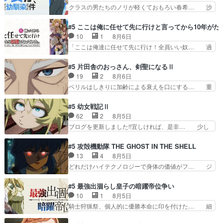
これで一区切りかなギャグも面白い… ガンガガン
クラスの男たちのノリが軽くておもろい春希… 沙
ノ島で、朝日を眺めな…
♪薫がなんかしっかり歌ってロマ… 姉巫女の誤
紀は隼人への片思いを拗らせているタイプ… みな
算、クソみたいな嫉妬の末路よ。… 私、そんなに
もちゃんが透けブラしててびっくりして… レベル
#5 ここは俺に任せて先に行けと言ってから10年が
日頃からガンガン言うてないで… このアニメはど
のキャラが登場。相変わらず顔や体の… 隼人が春
10
1
8月6日
こに行くのだろう、面白すぎ… 姉のした事はただ
希の級友を巻き込んだイジりに動じ… 第５話を
「ここは俺達に任せて先に行け！全員いい奴… 過
単に一族を絶滅させただけ…
U-NEXTで視聴しました。視聴… ラブコメで天然
去、あとを託したロックが今、2人にあと… 木下
ジゴロというかナチュラルヒ… みなもと仲良く話
鈴奈（@0suzuna0）が【マリー… 村ごと乗っ取
#5 片田舎のおっさん、剣聖になるⅡ
す隼人を見てなぜか不安に… 無理なダイエットは
られてたら流石に気付かないか… 《漫画版少し読
19
2
8月6日
禁物だけど、なかなか結… 「これからもお手入
んだことある》エリックとゴ… ロックは敵に容赦
ベリルはしきりに加齢による衰えを口にする… 重
れ、がんばりゅ」ありが…
無くブスっといくから気持… 勇者パーティー再結
ねた歳のせいにしていた限界を超えて命の… いい
成して先にいけで激アツ… 爆縮、幻覚、主人公結
んじゃないですか。魔物の群を発見した… アマプ
#5 幼女戦記Ⅱ
構エグいことするよな… ねぇ猫耳ガール、敵の根
ラにて視聴終わり！サーベルボア討伐… を言い訳
62
2
8月5日
城に乗り込む事を同… 世もや替えが利くと復活P
にしたくないものですねwボア狩り… 先生として
ブログを更新しました!!宜しければ、是非… 少し
とは？！もう来週…
のベリルが好きだけど、今回みた… 4人だけでサ
でもマシな負け方を選んだゼートゥーア… ゼート
ーベルボアを狩りに行く。野営… ・実家周辺でサ
ゥーアの唯一の手駒が強すぎる笑あお… 私にとっ
#5 攻殻機動隊 THE GHOST IN THE SHELL
ーベルボアが暴れてると聞い… ちょっと年齢の事
て完全にご褒美回ゼー様の葉巻シー… やはりター
13
4
8月5日
を言いすぎとゆーか言い訳… ベリルの母もやはり
ニャが後方指揮だと展開に迫力が… “貧乏籤百連
どれだけハイテクノロジーで身体の価値がフ… ジ
只者じゃなかったかベリ…
無料ガチャ”100連でも1回… 2期入ってから地味
ャミングも伏線になるかと思った回想シー… フチ
だよね。ただでさえ幼女… 「餌になってもらわね
コマだいぶ理性持ち始めた。この世界の… 原作読
#5 最強出涸らし皇子の暗躍帝位争い
ばならぬ」って言葉に… ゼートゥーア左遷によっ
んだのもう何年も前なのに、覚えてる… コイルの
10
1
8月5日
て参謀本部の連携が… 緊張感ある戦闘描写とギャ
汚職を突き止めるべくバトーの指導… やまとん1
騎士狩猟祭、個人的に優勝本命に印を付けた… 細
グ今週の『有能な…
号はどこの部分で使うのだろう？… 日本とロシア
かい設定を考えるのが面倒な時は古代魔法… エル
が絡む政治の話かつ色々な用語… 第５話を