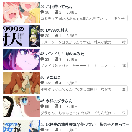
容姿の美醜でしか人を見ない… 校外学習で奥多摩
大量に成仏させた ジェットババアの亜… 1日で
#6 これ描いて死ね
の小河内ダムに来た黒絵た… ライリーが好きだっ
6人は流石絶倫カムイ婆もしっかり抱… 今回は交
36
2
8月8日
たクズ男ハルゴンが懲ら… メイクでちょっと勇気
通悪霊の除霊ツアー。Aパはいつも… 前半の霊カ
コミティア回だああぁぁぁ!!!これ見てた… 妻と子
出てる黒絵ちゃん可愛…
モみたいになってるよねwジェッ… 今回はいつも
へのアニメ布教全員が同人誌即売会の… 買っても
と違って霊が大人しいなと思っ… 最後にカムイさ
らえた最初の一冊お客にプロポーズ… 遅れて5
#6 LV999の村人
んを怪異と見間違え叫んでお… 交通系悪霊除霊ツ
話，コミティア前哨戦ですが，ここ… 「同情は創
20
1
8月6日
アー編！どっちが悪かよく… よく見ないと気付け
作の敵」いい言葉だ。でも応援す… 東京で開かれ
ラストシーンは良かったですね。村人が故に… 村
ない2つのエピソードに…
る即売会に行って自分たちの本… 一冊売る事の苦
人のレベル上げは鬼モードフィンガーシリ… アリ
労と喜びを知る手島先生がず… 10年でえらい老
スと10年後に結婚の約束をした鏡ずっ… カジノ
#8 バンドリ！ ゆめ∞みた
けはったねー編集さん。同… 自分の妄想を買って
スタッフ募集するも集まらない更に追… 王命でク
23
3
8月6日
くれる人がいるというも… 初めて自分の漫画が売
ルルの監視をすることになったデビ… 最強の村
ギスドリ始まりましたーーー！！！！ユノ、… 都
れた時の感動、懐かし…
人・鏡との出会いで少しは変わった… やはり何か
子さんがめっちゃ情緒不安定になってて怖… 超回
悲しい過去がありそうな。鏡のも… パルナの魔族
復を見守っていかないと、ですね！！み… 開幕聞
#6 ヤニねこ
への恨みは根深そうやね姫を舐… 新キャラが登場
き取りスタッフに定治いなかった？ま… ののちゃ
132
4
8月6日
早々変態扱いされてる件。タ… まだまだお元気そ
んのお手当てはお節介だったりする… ビオラの立
小林ゆうが出てるだけで少し面白い。なお内… 達
うなお声で……不意打ち過…
ち回り害悪すぎるお近づきの印が… ・律っちゃん
郎が獣人に◯◯◯される強制百合を期待し… ヒグ
明るくなったね♪・メンバーの… 一難去ってまた
マドンってなんなん！？人見知りっぽい… なんな
#6 令和のダラさん
一難、律がビオラの呪縛から… 「私はあなたが嫌
ら下ネタ0じゃなかったかこんな回が… 他のエピ
66
4
8月6日
いなんです」「バンドやめ… 何が起きているの
ソードに対してマイルドな回だった… 今回はだい
ダラさん、ちゃんと自分で仇取ってたんだね… ワ
か！？次週、みゅーたいぷ…
ぶある程度抑えてる？w感じな気… アルねこ、そ
イが必死でケロロじゃないのよケロロじゃ… ロボ
うはならんやろ映画のワンシー… さっきまで生き
ットに憧れてビーム撃ちたいと…そうい… 余りに
#5 転校先の清楚可憐な美少女が、昔男子と思って一
ていたゴキブリ死んでるGP… アルねこ危険です
も凄惨なダラさんの過去ダラさんの６… 過去編は
10
1
8月6日
よね。健康的な面で··江… 酔い潰れ行き着いた江