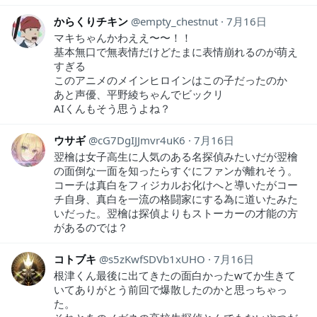
からくりチキン
empty_chestnut
7月16日
マキちゃんかわええ〜〜！！
基本無口で無表情だけどたまに表情崩れるのが萌え
すぎる
このアニメのメインヒロインはこの子だったのか
あと声優、平野綾ちゃんでビックリ
AIくんもそう思うよね？
ウサギ
cG7DgIJJmvr4uK6
7月16日
翌檜は女子高生に人気のある名探偵みたいだが翌檜
の面倒な一面を知ったらすぐにファンが離れそう。
コーチは真白をフィジカルお化けへと導いたがコー
チ自身、真白を一流の格闘家にする為に道いたみた
いだった。翌檜は探偵よりもストーカーの才能の方
があるのでは？
コトブキ
s5zKwfSDVb1xUHO
7月16日
根津くん最後に出てきたの面白かったwてか生きて
いてありがとう前回で爆散したのかと思っちゃっ
た。