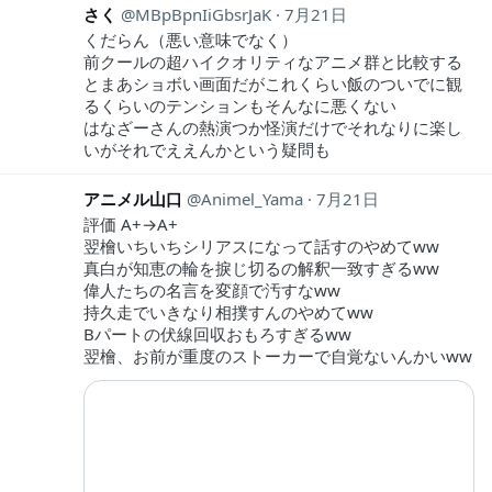
さく
MBpBpnIiGbsrJaK
7月21日
くだらん（悪い意味でなく）
前クールの超ハイクオリティなアニメ群と比較する
とまあショボい画面だがこれくらい飯のついでに観
るくらいのテンションもそんなに悪くない
はなざーさんの熱演つか怪演だけでそれなりに楽し
いがそれでええんかという疑問も
アニメル山口
Animel_Yama
7月21日
評価 A+→A+
翌檜いちいちシリアスになって話すのやめてww
真白が知恵の輪を捩じ切るの解釈一致すぎるww
偉人たちの名言を変顔で汚すなww
持久走でいきなり相撲すんのやめてww
Bパートの伏線回収おもろすぎるww
翌檜、お前が重度のストーカーで自覚ないんかいww