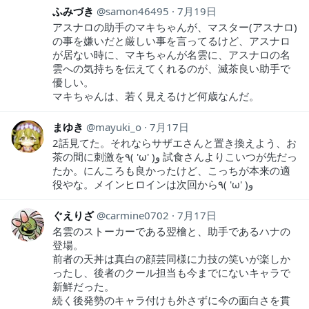
ふみづき
samon46495
7月19日
アスナロの助手のマキちゃんが、マスター(アスナロ)
の事を嫌いだと厳しい事を言ってるけど、アスナロ
が居ない時に、マキちゃんが名雲に、アスナロの名
雲への気持ちを伝えてくれるのが、滅茶良い助手で
優しい。
マキちゃんは、若く見えるけど何歳なんだ。
まゆき
mayuki_o
7月17日
2話見てた。それならサザエさんと置き換えよう、お
茶の間に刺激を٩( 'ω' )و 試食さんよりこいつが先だっ
たか。にんころも良かったけど、こっちが本来の適
役やな。メインヒロインは次回から٩( 'ω' )و
ぐえりざ
carmine0702
7月17日
名雲のストーカーである翌檜と、助手であるハナの
登場。
前者の天丼は真白の顔芸同様に力技の笑いが楽しか
ったし、後者のクール担当も今までにないキャラで
新鮮だった。
続く後発勢のキャラ付けも外さずに今の面白さを貫