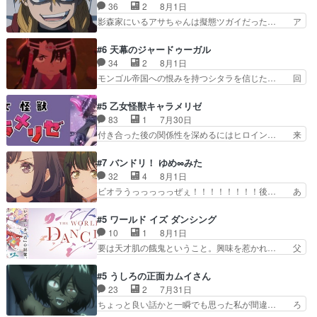
鬼龍院家から初めて学校に通う事にな… プレゼン
36
2
8月1日
は草なんよ。んで、あん… 今回からついにくれあ
ト攻撃ヤバすぎるwwwヴァイオレ… 玲夜さまサ
影森家にいるアサちゃんは擬態ツガイだった… ア
が探偵事務所の仲間に…
プライズの、これまでの柚子ちゃ… 玲夜から柚子
サが置かれた立場や気持ちを汲んで熱くな… 屋敷
へ17年分の誕生日&を未来に… 「​​13歳の柚子ちゃ
にアサはいなかった逆にガブちゃんはい… 影森の
#6 天幕のジャードゥーガル
んへ…もう中学生な… 梅原の人が18歳になるま
当主が際限なくツガイを増やせるのに… 今回はも
34
2
8月1日
での誕生プレゼン… なよなよした男（cv石田彰）
うガブちゃんさんの悲鳴にも似た怒… ユルと戦っ
モンゴル帝国への恨みを持つシタラを信じた… 回
梅ちゃんがた…
た時から伏線が張られていたのが… しかしアサ
想が淡々と語られるのだけどいつの間にか… オゴ
は、兄様に会いたいbotだと思… ツガイには優し
タイの妃になってもその心は晴れず、モ… ドレゲ
#5 乙女怪獣キャラメリゼ
い筈のガブちゃん、アキオの… 色々とひっかけが
ネの過去、宝石だった彼女が人になり… ドレゲネ
83
1
7月30日
あって、最終的に嫌な終わ… ゴンゾウが従える大
の過去、、辛かった、、あのジャタ… 年上旦那が
付き合った後の関係性を深めるにはヒロイン… 来
量のツガイに何事かと思…
良い人でも、女は宝石でただ笑っ… ダイルの儀式
夢ちゃんがキングコングなのいい味付けだ… ずっ
の神々しさたるや。一気に空気… ドレネゲの辛い
とメスってて何この可愛い生物。クラス… 付き合
#7 バンドリ！ ゆめ∞みた
過去には同情の言葉しか…シ… 奥様に悲しい過
い始めたら始めたでまた違った悩みが… と一歩ず
32
4
8月1日
去…萌え袖が可愛いね、と思… ドレゲネとシタ
つ踏み出す黒絵ちゃん微笑ま新汰の… ツインテー
ビオラうっっっっっぜぇ！！！！！！！！後… あ
ラ、2人だけの同盟が結成さ…
ルが可愛いお茶目な妹ちゃんです… しかも過去も
られちゃん、僕っ子になってから取り戻し… ビオ
重いんかいかつては自分に自信… リップを塗って
ラが悪魔すぎて気分が悪くなってきたこ… 声優ま
#5 ワールド イズ ダンシング
らっしゃるからかしらお顔が… 黒絵「怪獣に憧れ
とめました(７話まで)仲町あられ/… ビオラの策略
10
1
8月1日
るのはいいけど自分自身が… 素の自分はどちらな
がバッチリ嵌って最高wwwこ… 自信あれば評価
要は天才肌の餓鬼ということ。興味を惹かれ… 父
のかはまだ不明だが見せ…
なんて気にしないし、充実し… ・バーチャルだけ
の観阿弥と袂を分かった？鬼夜叉が田楽の… 猿楽
ど、みゅーたいぷ初ライブ… OPこんなんだっ
の鬼夜叉と田楽の増次郎。小さないざこ… 着眼点
#5 うしろの正面カムイさん
け？と思ったら歌唱シーン… の、らいぶシーン
は良くとも、先鋭的すぎるのか。芸能… 鬼夜叉は
23
2
7月31日
＿!!­­--­­--­… それだけでええやん！！しかし、ビオラ
石也と共に観世座をあとにし、三条… 観世座を離
ちょっと良い話かと一瞬でも思った私が間違… ろ
が仕…
れ、三条坊門御所で日々を送る鬼… 「お前(鬼夜
くろ首さんも油舐めてなかった？白雪碧さ… 今日