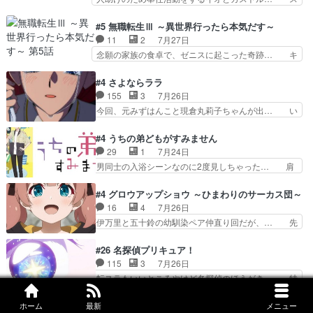
なおどろおどろしいエピソードあ… 気持ちよくし
ピカも大概怖がりだけど、カストルが更に… イオ
ようとしてるのはわかるけど。… 韓国ご自慢の俺
とカストルの共通点は、魔法の制御が出… 椋鳥の
#5 無職転生Ⅲ ～異世界行ったら本気だす～
レベのアニメ制作を日本に奪… 予言で正体がバレ
大群て…住民から迷惑がられてない？… キングコ
11
2
7月27日
る、もう騙し討ちは出来な… 村正の墓、アニメで
ングor進撃の巨人牡羊座のアルデ… スピカ・イ
念願の家族の食卓で、ゼニスに起こった奇跡… キ
見ると一杯で怖いな。ア…
オ・カストルという組み合わせ。… 有り余るパワ
スをせがむロキシーが可愛い過ぎ！妹達へ… エリ
ーが制御出来ない誰かの為に力… スピカの放り込
ナリーゼの悪魔の囁きwクリフとエリナ… 悪魔の
#4 さよならララ
みかたが雑になってきてるな… イキりカストルは
囁きやめてくださいwおい、1番重要… ゼニスも
155
3
7月26日
怖がりやったかあスピカな… 鏡の世界への突入と
感情が出てきてて良い方向に進んで… 第５話を
今回、元みずはんこと現倉丸莉子ちゃんが出… い
新たな依頼サブタイトル…
ABEMAで視聴しました。視聴に… クリフとエリ
や、これけっこうおもしろいかも知れん。… 王子
ナリーゼさんが夫婦になり、ノ… エリナリーゼ様
様とは...本当の愛とは...なんぞ… テンポの良いボ
#4 うちの弟どもがすみません
相変わらずで草ルディ君釣り… ルーデウスにシル
ケとツッコミで笑わせつつ、… この作品、ストー
29
1
7月24日
フィエットとロキシーとの… 離れ離れになったり
リーにも登場人物にも全く… 家で机に向かってる
男同士の入浴シーンなのに2度見しちゃった… 肩
別れがあったり絶望の大…
時の貧乏ゆすりとか、ラ… お姉ちゃんと話せ
ひじ張って素直に言葉が出てこない糸と源… 蛙を
た！！！！し、また1歩進… ヒメカの最後の言葉
散歩って逃げるよね！糸と類を助けよう… 類の面
#4 グロウアップショウ ～ひまわりのサーカス団～
に、ララは何を思うのだ… 息をするかのように3
倒見るのが1番大変そう糸は誰とでも… 源くんを
16
4
7月26日
話まで視聴。2026… ララの王子様探しが本格的
甘えさせるまでの糸と周りの出来事… 源くん、甘
伊万里と五十鈴の幼馴染ペア仲直り回だが、… 先
に動き出した回。…
えちゃうぞ宣言。思ったよりラブ… 糸ちゃんのま
週の雫スヴェトラーナ回に続き、今回は伊… い
っすぐな言葉、わたしも原作を… 主人公が当初の
や、これ素晴らしいコメディアニメだな。… 水着
#26 名探偵プリキュア！
目的を忘れてますますヤング… でも央太と親しく
回なのにビキニじゃない！これは時代背… 今回は
115
3
7月26日
するのは嫌。世話を拒んで… ゴメス（カエル）外
推しの吾野伊万里ちゃん担当回。これ… 伊万里さ
転スラもいいところやけど名探偵のほうがき… 特
で散歩させてたのか(*…
んの手品回であり水着回ね。瑞佳ち… 売り上げが
に板野サーカスはプリキュアで見れるとは… あん
上がっても借金返済へで何故か海… 父親のスパル
なはプリキュア仲間には自分が未来から… の活
#4 鬼の花嫁
ホーム
最新
メニュー
タ教育のせいで瑞佳がヒモカス… 伊万里ちゃんの