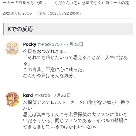
ーカーの自覚がない奴… くだらん（悪い意味でなく）前クールの超
ハ… 翌檜いちいちシリアスになって話すのやめて… あのストーカ
2025/07/16 20:05
2025/07/22 20:40
ー若探偵良いね、ましろちゃん… 助手のライバルが出現。和装もそう
だし、助… ３話は１巻に戻ったンで２話程パワーはない… 真白と
助手の座をかけて3本勝負。アスナロ… 名探偵アスナロ／ストーカー
Xでの反応
の自覚がない奴… アスナロの助手のマキちゃんが、マスター(…
Pocky
Pock5757
7月22日
今日もおつかれさま。
「それでも信じたいって思えることが、人生にはあ
る」
この言葉、不意に心に残った。
なんか今日はそんな気分。
ksrd
ksrdo
7月22日
名探偵アスナロ/ストーカーの自覚がない奴が一番ヤ
バい
思えば真白ちゃんこそ名雲探偵の大ファンに違いな
いだろうから、同じファンであるライバルの登場に
やきもきしているのはかわいいな(w