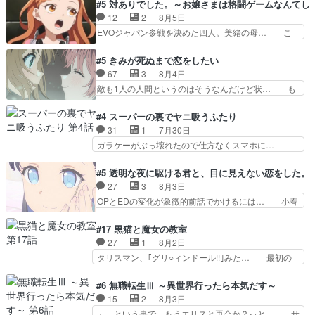
ナがチートすぎる笑アルは最初から自分… プラネ
#5 対ありでした。～お嬢さまは格闘ゲームなんてし
primevideoで視聴しまし… 前回同様『イノセン
ット・ウィズ展開アツいな「騎士狩猟… 麦茶どこ
12
2
8月5日
ス』を含む押井・神山版… 第５話「EPISODEラ
ろかタイトル通り麦茶の出涸らしぐ… 第５話を
EVOジャパン参戦を決めた四人。美緒の母… こ
ストの母親の気持…
ABEMAで視聴しました。視聴に… 復讐に燃える
の作品に唯一足りないと思ってた(無くて… 見た
吸血鬼兄弟の弟ですいいキャラ… クリスタ皇女
目は気品溢れてるのに中身は…美緒ママ… テー
#5 きみが死ぬまで恋をしたい
が“萌え”なのでこの娘が皇帝… ウサギ好きそうな
マ：格ゲー大会に行くには？感想は、美… 大会を
67
3
8月4日
王女殿下がかわいい。幼馴… ついに始まった狩猟
前に格ゲー熱が高まる一方、百合の本… 東京で開
敵も1人の人間というのはそうなんだけど状… も
祭。エルナの活躍で上位…
催される格ゲー大会に参加すること… Japanに向
う着れないからってどういう意味だろうな… ミミ
けて外泊届にサインをもらっ… 長崎から大会のた
を人間に戻して欲しいでも自分達が代わ… ご視聴
#4 スーパーの裏でヤニ吸うふたり
めに東京へ!/でも観光よ… 旅の支度全部やってく
ありがとうございました見るたびに切… 誰かと思
31
1
7月30日
れる先輩、なんだかん… 第５話をｄアニメストア
ったらちゅー先輩か。しれっと相方… 第５話感
ガラケーがぶっ壊れたので仕方なくスマホに…
で視聴しました。視…
想：コ□した相手にも家族や…､戦… つらい回
佐々木さんとは同い年くらいに思ってたけど… や
だ……つらすぎる……。エスタ先輩… 今週のシー
はり出オチ感が否めず、エピソードの打率… 田山
#5 透明な夜に駆ける君と、目に見えない恋をした。
ナとミミも可愛かった2人の関係… 確かに相手に
さんが佐々木さんに沼っていく…こんな… 佐々木
27
3
8月3日
も家族や大切な人はいるけど、… 白シャツが作業
さん、腕フェチなんですね笑最近まじ… 佐々木が
OPとEDの変化が象徴的前話でかけるには… 小春
着みたいなもんなんですかね…
ガラケーからスマホに変えるって、… もうドラマ
の透明なモヤのかかった世界。どんな女… そう
版孤独のグルメファンコンテンツ… 「お腹冷えち
か、こんな風に見えてるのかぁ。かける… 完全な
#17 黒猫と魔女の教室
ゃわない？佐々木さんの優しさ… 先行で見た時よ
両片思いになりましたねぇ…OPとE… 余計な物
27
1
8月2日
り2人のやり取りに癒しを感… ABEMA版の7〜8
は描かず白く靄がかった小春ちゃん… 光も感じな
タリスマン、｢グリ○ィンドール!!｣みた… 最初の
話佐々木が実年齢以上…
い完全な盲目なんやね…おめかし… 母役に能登さ
障害ゴーレムを全員で力を合わせて倒… アリアは
んって禁じ手使ってきたー！E… 今回は小春視点
ホントスピカが大好きだよね。ツン… 一等級ポテ
#6 無職転生Ⅲ ～異世界行ったら本気だす～
も描かれていて良かった本当… 股に海豚を挟み水
ンシャルのアリアちゃん可愛くて… そういや、ア
15
2
8月3日
上バスでの会話を反芻…恋… OPEDとも無人バー
リアは能力は最上級のくせに、… とうとうアリア
」、という事で、もうエリスと再会か？っと… サ
ジョンから主人公２人…