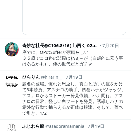
奇妙な社長@C106:8/16(土)西く-02ab
7月20日
einsweb
序でに、OPのSufferが素晴らしい
３５歳でココ迄の悲観はねぇ～が（自虐的に云う事
はあるかも）、俺の世代だとガチｗ
ひらりん
hirarin__
7月19日
題名の登場。憧れと恩返し。真白と助手の座をかけ
て3本勝負。アスナロの助手、風巻ハナがジャッジ。
アスナロからストーカー発見依頼。ハナ同行。アス
ナロの日常。怪しい白フードを発見。誘導しハナの
意外な行動で捕らえるが正体は根津。そして、落ち
で引き。1/2
ふじわら龍
asadoramamania
7月19日