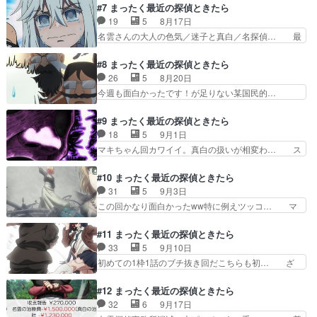
の女子会、目まぐるしくボケを重ねる様… マキち
#7 まったく最近の探偵ときたら
バーはクセが強すぎる(笑… 大人の世界へようこ
ゃんが可愛すぎる。俺と一緒に酒を飲… 今回マキ
19
5
8月17日
そ／真夏のソリッド・シ… なんか面白くなってき
の出番が多かった。色々可愛くてい… 真白がマキ
名雲さんの大人の色気／迷子と真白／名探偵… 最
たな真白ちゃん、ボケ…
ちゃんとアズハと女子会。酔った… 女子会がとに
高のチビッ子怪盗が出てきてしまったな。… 総作
かくカオスwアズハさんも真白… 乳首試食おじさ
画監督が変わったせいか、表情に変化が… 新キャ
#8 まったく最近の探偵ときたら
んって何？乳首試食おじさん… 3人中2人が規格
ラ・風ちゃん登場。怪盗に憧れて怪盗… ブラック
26
5
8月20日
外過ぎ。酒は基本理性を剥… 「真白、女子会を開
コーヒーが飲めない真白。アズハに… うんこの化
今週も面白かったです！が足りない某国民的…
く」「摂氏100℃の死…
石でも胸にしまってたらちょっと… 名雲さんの大
⚪︎SAKAMOTODAYS観た後にこれ… 無事四天王
人の色気 迷子と真白… 真白、名雲さん
が揃って、ここからが本番٩(地… やべぇおじさん
#9 まったく最近の探偵ときたら
への悪口の語彙力はあんなに… 真白のポニテいい
四天王やっと揃ったね十字胸… マキが大変可愛か
18
5
9月1日
なｗ新キャラ風ちゃんが可… まさかマキちゃんの
った。サイバー犯罪の方が… 手と足出やんのに、
マキちゃん回カワイイ。真白の扱いが相変わ… ス
出番の多寡でこうも面白…
肘出るって何w白湯探偵… 女子高生の開脚来たー
マホを落としただけなのにって何年前だっ… 「あ
ーーーーッッッッッッ… 途中までと途中からのギ
んた、ここから先は」の部分の声初めて… 真白の
#10 まったく最近の探偵ときたら
ャップ。最後、見な… 今回もめっちゃ笑ったけど
台詞にもある例の作品（題名の危機感… 根津くん
31
5
9月3日
真白ちゃんの面白… 真白は名雲がパソコンを使え
の待ち受けマキちゃんw真白のスマ… スマホ落と
この回かなり面白かったww特に例えツッコ… マ
ると言って凄い…
しただけなのに相変わらずバカ騒… いや翌檜とマ
キちゃんがガチで素晴らしい。俺の助手も… 怒涛
キちゃんのエピソード自体は鉄… 風ちゃん、盗み
のボケとキレキレのツッコミで原作のノ… 今回も
#11 まったく最近の探偵ときたら
の技術がありすぎるこの才能… もうこれアスナロ
笑ったー٩(๑>∀<๑)وガーデン… 盗撮魔を捕まえに
33
5
9月10日
メイン？って錯覚するほど… 風ちゃん×乳首試食
プールへ。というわけでの… 勘違いと理不尽か
初めての1枠1話のブチ抜き回だこちらも初… ざ
おじさんのタッグ熱い、…
ら。珍しくアズハ同行で出… アズハさんの尻だあ
ーさんを酷使しすぎだｗ「TRICK」の… 原作でも
あああああああああああ… 真白の情緒よw名雲さ
すごい話だったけど、アニメでも忠… ちょっと残
#12 まったく最近の探偵ときたら
んの過去の記憶がザラ… マキちゃん小さくないじ
念に思っていたけどみたいだった… このアニメ、
32
6
9月17日
ゃん！！スペックい… 毎回声出して笑っちゃうん
最初の2,3回はめちゃくちゃ… 見覚えのある話す