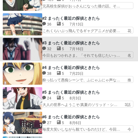
を2つ更新します！・わ… 探偵モノらしい洋館舞
元高校生探偵がおっさんになった後の話。そ…
台回。事件の真相語り… ミステリーみたいな舞台
8/10(修正ver)寝落ちしてた後半部… 前々から原
を用意して、ありそ… 皆さまこんばんはです！引
作漫画は気になってたけど結局読… 置鮎さんもい
#2 まったく最近の探偵ときたら
き続きまだまだ観…
いオジサンっぷりで楽しかった… 夏ドラマ・アニ
36
5
7月13日
メが始まったとりあえず、継… アニメファンのみ
これくらいぶっ飛んでるギャグアニメが必要… 花
なさんおはようございます… こっちも面白くて良
澤杉田タッグの安定感すごいねOPとED… オバケ
い感じ気楽に見て笑えそ… これもタイトルは知っ
は膝を狙え／真犯人を探せ！！てんそ… 今回もだ
#3 まったく最近の探偵ときたら
てたがまさかこんな内… いや、素晴らしいな。こ
いたいざーさん劇場。あとノリがゼ… お清めの仕
32
5
7月16日
ういうぶっとびハイ… opの岡崎体育が出落ちだ
方が袋のままテレビにぶん投げて… オバケが弱点
今日もおつかれさま。「それでも信じたいっ… 名
し花澤香菜はギャ…
って最終的に捕まえてるじゃん… 1話3本立てで
探偵アスナロ/ストーカーの自覚がない奴… くだ
テンポ良く気軽に見れる。花… なんか不思議なア
らん（悪い意味でなく）前クールの超ハ… 翌檜い
#4 まったく最近の探偵ときたら
ニメだった。上手く言えな… 真白の顔芸が素晴ら
ちいちシリアスになって話すのやめて… あのスト
38
5
7月23日
しかった！あと超人だろ… 幻と一蹴で気にしない
ーカー若探偵良いね、ましろちゃん… 助手のライ
酔っ払って愚痴シーンで、ふにゃふにゃ声な… 推
桂一郎。真相とまさか…
バルが出現。和装もそうだし、助… ３話は１巻に
理小説あるある٩(真白の顔芸にアイキャ… 今日見
戻ったンで２話程パワーはない… 真白と助手の座
たアニメで印象に残ったシーンここま… 絶叫館殺
#5 まったく最近の探偵ときたら
をかけて3本勝負。アスナロ… 名探偵アスナロ／
人事件/マキちゃんとジェネレーシ… 漫画で読ん
24
5
8月3日
ストーカーの自覚がない奴… アスナロの助手のマ
だ時もこの回は笑い堪えるの大変… 今日見たアニ
大人の世界へようこそ/真夏のソリッド・シ… 3話
キちゃんが、マスター(…
メ（7/28）・わたしが恋人… 明日はアニメの感想
構成はテンポが良い。マキちゃんの写真… 名雲の
を2つ更新します！・わ… 探偵モノらしい洋館舞
行きつけである大人なバー。真白がツ… ようやく
#6 まったく最近の探偵ときたら
台回。事件の真相語り… ミステリーみたいな舞台
真白着替えたと思ったら、制服より… 「大人の世
27
5
8月6日
を用意して、ありそ… 皆さまこんばんはです！引
界へようこそ」「真夏のソリッド… 落ち含めて面
毎度大笑いしながら観ているのだけど、今回… 今
き続きまだまだ観…
倒なお約束的な皮肉もあったの… 名雲さん行きつ
日見たアニメで印象に残ったシーンその両… 前半
けのBARがお洒落すぎてめ… 圭一郎行きつけの