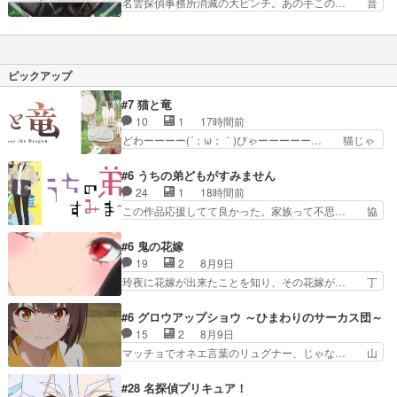
名雲探偵事務所消滅の大ピンチ。あの手この… 普
だよね。ギンヤン…
ぎたな。やはりおっぱいで… ■9/10視聴アニメ転
通にゴリラが出てたらサスケ終わってた … 加齢
生したら第七王子だ… 横溝正史的な世界観のお話
でボロボロな探偵・名雲とフィジカルゴ… 事務所
で、全体の色もセ… の１１話を見た後からが頭の
の危機を脱する為に金を稼ごうって、… 原作はペ
中でずっとリピ… これだから男は(ry真白が呆れ
ージめくった後のオチに変顔の画力… EDが特別
ピックアップ
るのも納得…
画付きでOPに。酷い（誉め言葉… 映像が美しい
作品が最近多いなあ。１２話ち… 最後までネタも
#7 猫と竜
ノリもドン滑りだったけどこ… 相変わらず真白ち
10
1
17時間前
ゃんの身体能力がバグすぎ… 最後まで勢いあるギ
どわーーーー(´；ω；｀)びゃーーーーー… 猫じゃ
ャグに感謝。あとマキち…
らしにはしゃぐママにゃん可愛いwデ… ママにゃ
んが久しぶりに森へ帰ってきた！！… おだやかに
#6 うちの弟どもがすみません
ママにゃんが帰ってきた。この作… ママにゃんが
24
1
18時間前
学校が休みになるので、久しぶ… ママニャン回で
この作品応援してて良かった。家族って不思… 協
キター！と喜んでたからの大… ママにゃん久しぶ
力プレイで強敵を撃破、柊の心の解放にも… 柊く
りに森に帰ってきたけど息… ・・・ちょっとウル
んが外に出られなくなってたのはいじめ… RPG
#6 鬼の花嫁
ッときた。今期で一番好… おかあちゃんっていい
シーンカッコいい！もう転生モノに変… ゲーム内
19
2
8月9日
もんだ。自分の全てを… ついにハイブチが出た！
の柊くんカッコイイな～そして意外… あれからゲ
玲夜に花嫁が出来たことを知り、その花嫁が… 丁
毛色綺麗でかわいい…
ームの中では糸と柊はしっかり仲… 感想は、前話
寧といえばそうなんだけど、ざまぁ、が中… 最
の続きで、糸と柊はゲームで仲… 柊は糸たちと協
初、にゃん吉が透子のストーカーを始めた… 高道
#6 グロウアップショウ ～ひまわりのサーカス団～
力してオンラインRPGの強… 違うアニメ始まっ
きもいけどあれ横で見せつけられるのは… 玲夜の
15
2
8月9日
たかと思ったら先週の続き… ご視聴ありがとうご
前の婚約者鬼山桜子がめっちゃ別嬪さ… にゃんき
マッチョでオネエ言葉のリュグナー、じゃな… 山
ざいましたよかった、本…
ちくんのお母さんが一番かわいいで… 花江さんが
田、相変わらず可愛いね叡智で綺麗で可憐… ひま
中学生ストーカーしてた花江さん… 主人公がお願
わりサーカスに突然現れた金髪の大男少… 伝説の
#28 名探偵プリキュア！
いやイケメンが主人公にプレゼ… 「お願いがある