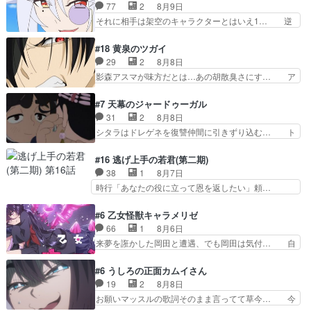
男の登場によって、山田の輝かしき過… お父さん
77
2
8月9日
ときはキスでおねだりする」… 透子とにゃん吉の
の相方登場回、良い回だったな。諏… 第６話をｄ
それに相手は架空のキャラクターとはいえ1… 逆
馴れ初めを見れて良かった…
アニメストアで視聴しました。視… じゃがいもし
に今まで見たまんまでるるかの悪口と受け… 「思
か食べられない貧乏サーカスの… アバンでまた青
い出に意味なんかない」という意味深な… 12話
#18 黄泉のツガイ
い公衆電話が出てきた。みず… おはようございま
でるるかはミサンガのマコトジュエル… 今のるる
29
2
8月8日
す！瑞佳の正体が明かされ… 朝も昼もおやつもじ
かの態度について見たまんまを言え… 探偵パート
影森アスマが味方だとは…あの胡散臭さにす… ア
ゃがいも尽くしの『ひま…
は仕方ないが殆ど明智小林の活躍… すっかりファ
バンはミネナギサアサ脱出時の話しか下界… やは
ントムのマスコットになってる… デッチアゲイン
りアスマ(石田彰キャラ)は裏切り者た… 原作を読
#7 天幕のジャードゥーガル
はファントムの一員で、ロン… 謎の怪盗デッチ·
むの我慢していてよかっただって顔… どんどん増
31
2
8月8日
アゲイン登場!!一体何を… 戦闘作画はイマイチな
えるツガイツガイよりも腹黒い人… 夜桜は「顔で
シタラはドレゲネを復讐仲間に引きずり込む… ト
回。次回過去編でそろ…
損してる」って言うけど、声で… おかしいな石田
ルイ家と、大カアンを支えるチャガタイ家… トル
が実はいい人っぽい？まだ分… 人を信用出来ない
イに功績を挙げさせて政権と軍のバラン… 覇道の
#16 逃げ上手の若君(第二期)
ましてはアサちゃん目的で… "顔で損してる"企み
トルイと王道のオゴタイって感じかな… 賢い人物
38
1
8月7日
顔て何…wアスマさん… 顔で損してるアスマさん
の行動は想定した目的達成のための… シタラとボ
時行「あなたの役に立って恩を返したい」頼…
ついでに声でも損し…
ラクチンの考えが初めてシンクロ… ドレゲネのテ
元々1期からそうだっただろと言われると返… こ
ントを後にするシタラの背後を… 「表裏一体のモ
のアニメの演出、同じCloverWor… 貞宗の思考を
#6 乙女怪獣キャラメリゼ
ンゴル政治」国家の表舞台に… 前回のシタラと対
読み切れなかったのは、経験の… 信濃仮面いった
66
1
8月6日
比したおおらかな笑顔が印… 戦争よりも経済の領
い誰なんだ！役に立ちたいで… 人形だったり将棋
来夢を誑かした岡田と遭遇、でも岡田は気付… 自
域をその視野に入れてい…
だったり、諏訪神党の三大… ・これ罠じゃない
分も相手の容姿しか見てなかったと気付き… みん
の？・砦を捨てるって同盟… 合戦における伝令の
なからのメイク道具が、らいりーさんを… らいり
#6 うしろの正面カムイさん
意味。特に諏訪の地は山… 薄々思ってたけど実写
ーの影響で理想に向けて努力する黒絵… コングと
19
2
8月8日
パートに対する熱意が… 亜也子ちゃん面白い親父
ゴ〇ラの怪獣大決戦!?w黒絵の友… らいりーが己
お願いマッスルの歌詞そのまま言ってて草今… 今
さんが無事で良かっ…
のルッキズムと相対する話とし… らいりーさんが
日も1日お疲れ様でした～バタバタしてて… 霊を