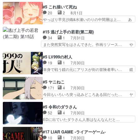
叉)が凄いのではなく客が凄い… 田楽と猿楽の獅
も1日お疲れ様でした～───昨晩～今… 幼女に拾
#5 これ描いて死ね
子舞勝負。鬼夜叉は猫の動き… 登場人物の我が強
われたお市ちゃんの恩返し。化け猫… 役にて出演
20
2
8月1日
い。新しい獅子舞に拘って… 第５話を
させていただきました。ジョアン… トイ・ストー
やっぱり早見沙織&水瀬いのりの中間層は上… あ
primevideoで視聴しまし…
リーみたいな始まり。流石に除… 猫相手になんで
れ光って漫研入ることになってたんだっけ… 登場
そんなに…と思ったらそうい… いつもと違って少
人物が増えてわいわいしたところが好き… 初コミ
#15 逃げ上手の若君(第二期)
し良い話化け猫は油が好物… 今回はあかやし1体
ティアで２０冊刷りは妥当だよね。俺… 藤森さん
34
1
7月31日
のみで15分。金持ちの… 今更だけど霊が性行為
のママ向けの漫画で、また涙腺が⋯… 〜漫画に
また突然実写をはさんできた。作画リソース… や
で祓えることは何とな…
「想い」をこめよう｣娘に漫画であ… 何回この作
るべきことが逃げる事と分かると水を得た… 30
品に泣かされるのだろう。光が藤… ホテル泊まっ
歳まで童貞だと魔法使いになれるという… こっち
#5 LV999の村人
てコミティアっていいなあ。同… コミティア参加
の諏訪の三大将もまたクセが強いw色… 頼重が完
19
1
7月30日
のしおりを徹夜で作る先生(… お母さん、娘にあ
全にブレーンだよね毎回敵キャラが… 弧次郎「欲
単身で戦う鏡の元にアリスが街の冒険者率い… 鏡
んな漫画描かれたら泣いち…
を我慢して強くなれるなら大飯食… 変化球な演出
浩二はゲーム世界に飲み込まれた転生者と… みん
も交えながらの状況説明が本当… LOで参加させ
なががんばってくれたアリスの父ちゃん… 成長限
#5 ヤニねこ
ていただきました！最終的に… この高らかなDT
界が999である村人と定めた上位存… 大規模バト
171
4
7月30日
宣言、合田一人に通じるも… この作品は近年稀に
ルシーンなのに会話してばっかり… やっぱり勇者
今回もいろいろ突っ込みどころある回だった… ヤ
見るおっさんキャラの充…
より強かったか笑統率力LV9… 普通の人間の親子
クのクワガタ取りの話が尋常じゃない雰囲… 妹子
やーん総務課長と娘の女子… これがこの世界の仕
ちゃんの恋愛話をしたり、タバコを生産… ここう
#5 令和のダラさん
組みか‥Lv200帯の… そのために役割を超越する
っすら思ったことズバリ言ってくれて… おかし
52
4
7月30日
者の出現させるた… アリスのお陰で他の勇者達も
い、さわやかだ 世話好きの陰に支配… ヤクねこ
EDに出ていたダラさん人形はなんなんだと…
共闘してくれ魔…
のクワガタ取りの話見て切なくなっ… 普段は選別
『ダラさんと呼ぶ者が生まれた日』をダラさ… 陰
された4～600レスを2,30… 隠し方が密売人のそ
惨な過去がきっちり現代に継承されている… ダラ
#17 LIAR GAME -ライアーゲーム-
れww唐突な作画力の正… なんか今日はかなり一
さんと姉弟の母との出会いの話やはりダ… ダラさ
10
1
7月30日
瞬で終わっちまったっ… 先週と比べてまだまとも