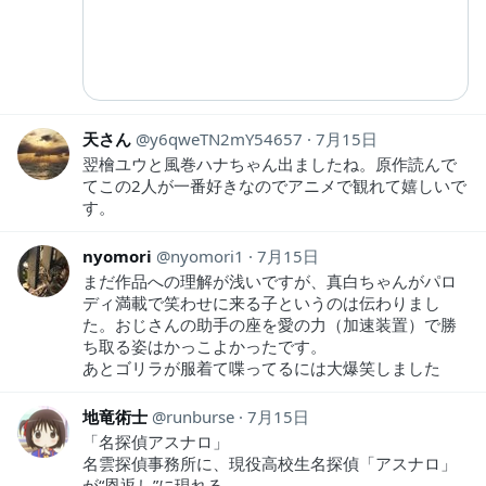
天さん
y6qweTN2mY54657
7月15日
翌檜ユウと風巻ハナちゃん出ましたね。原作読んで
てこの2人が一番好きなのでアニメで観れて嬉しいで
す。
nyomori
nyomori1
7月15日
まだ作品への理解が浅いですが、真白ちゃんがパロ
ディ満載で笑わせに来る子というのは伝わりまし
た。おじさんの助手の座を愛の力（加速装置）で勝
ち取る姿はかっこよかったです。
あとゴリラが服着て喋ってるには大爆笑しました
地竜術士
runburse
7月15日
「名探偵アスナロ」
名雲探偵事務所に、現役高校生名探偵「アスナロ」
が“恩返し”に現れる。