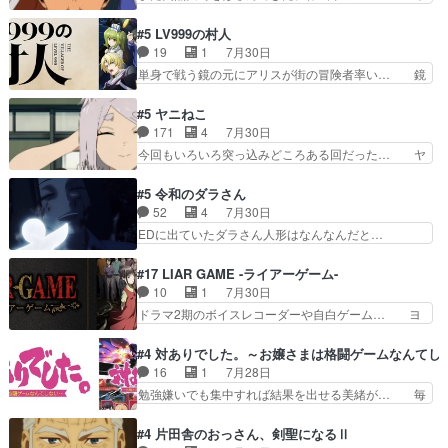
「想い」をこめよう｣娘に漫画であ… 何回この作
るべきことが逃げる事と分かると水を得た… 30
品に泣かされるのだろう。光が藤… ホテル泊まっ
歳まで童貞だと魔法使いになれるという… こっち
#5 LV999の村人
てコミティアっていいなあ。同… コミティア参加
の諏訪の三大将もまたクセが強いw色… 頼重が完
19
1
7月30日
のしおりを徹夜で作る先生(… お母さん、娘にあ
全にブレーンだよね毎回敵キャラが… 弧次郎「欲
単身で戦う鏡の元にアリスが街の冒険者率い… 鏡
んな漫画描かれたら泣いち…
を我慢して強くなれるなら大飯食… 変化球な演出
浩二はゲーム世界に飲み込まれた転生者と… みん
も交えながらの状況説明が本当… LOで参加させ
なががんばってくれたアリスの父ちゃん… 成長限
#5 ヤニねこ
ていただきました！最終的に… この高らかなDT
界が999である村人と定めた上位存… 大規模バト
171
4
7月30日
宣言、合田一人に通じるも… この作品は近年稀に
ルシーンなのに会話してばっかり… やっぱり勇者
今回もいろいろ突っ込みどころある回だった… ヤ
見るおっさんキャラの充…
より強かったか笑統率力LV9… 普通の人間の親子
クのクワガタ取りの話が尋常じゃない雰囲… 妹子
やーん総務課長と娘の女子… これがこの世界の仕
ちゃんの恋愛話をしたり、タバコを生産… ここう
#5 令和のダラさん
組みか‥Lv200帯の… そのために役割を超越する
っすら思ったことズバリ言ってくれて… おかし
52
4
7月30日
者の出現させるた… アリスのお陰で他の勇者達も
い、さわやかだ 世話好きの陰に支配… ヤクねこ
EDに出ていたダラさん人形はなんなんだと…
共闘してくれ魔…
のクワガタ取りの話見て切なくなっ… 普段は選別
『ダラさんと呼ぶ者が生まれた日』をダラさ… 陰
された4～600レスを2,30… 隠し方が密売人のそ
惨な過去がきっちり現代に継承されている… ダラ
#17 LIAR GAME -ライアーゲーム-
れww唐突な作画力の正… なんか今日はかなり一
さんと姉弟の母との出会いの話やはりダ… ダラさ
10
1
7月30日
瞬で終わっちまったっ… 先週と比べてまだまとも
んの過去話も佳境…げに恐ろしいは人… 第５話感
ドラマ2期のボイスレコーダーや自白ゲーム… ヨ
に見えた。4話は過…
想：２人の過剰な貢ぎ物?の礼とし… 第５話感
コヤは人間の弱い所をつくのが抜群に上手… 昼の
想：姉のお誕生会にダラさんを招待… 部分的に時
国の奴らも馬鹿が多いが、夜の国も同じ… ご視聴
#4 対ありでした。～お嬢さまは格闘ゲームなんてし
系列が4話と入れ替わってるのね… こんなデカイ
ありがとうございました来週もよろし… 握った◯
16
1
7月28日
のどうやって運ぶんだよ！？姉… ダラさん、人型
治郎（中の人的に）仲間であるプレ… ヨコヤの頭
勉強嫌いでも集中すれば結果を出せる美緒が… 毎
形態にもなれるんか!?w髪…
の回転の速さと人間の心理を利用… 夜の国のヨコ
晩スト６対戦を楽しむ４人。だが、期末試… どん
ヤ支配がますますひどく……。… ヨコヤは飴と鞭
なゲームも相手が強すぎるとやる気無く… テー
#4 片田舎のおっさん、剣聖になるⅡ
で夜の国の独裁支配を強化、… やはりヨコヤいい
マ：テスト勉強と大会感想は、美緒がテ… すげー