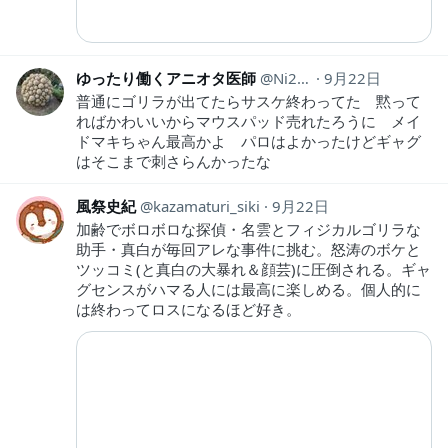
ゆったり働くアニオタ医師
Ni2Ut
9月22日
普通にゴリラが出てたらサスケ終わってた 黙って
ればかわいいからマウスパッド売れたろうに メイ
ドマキちゃん最高かよ パロはよかったけどギャグ
はそこまで刺さらんかったな
風祭史紀
kazamaturi_siki
9月22日
加齢でボロボロな探偵・名雲とフィジカルゴリラな
助手・真白が毎回アレな事件に挑む。怒涛のボケと
ツッコミ(と真白の大暴れ＆顔芸)に圧倒される。ギャ
グセンスがハマる人には最高に楽しめる。個人的に
は終わってロスになるほど好き。