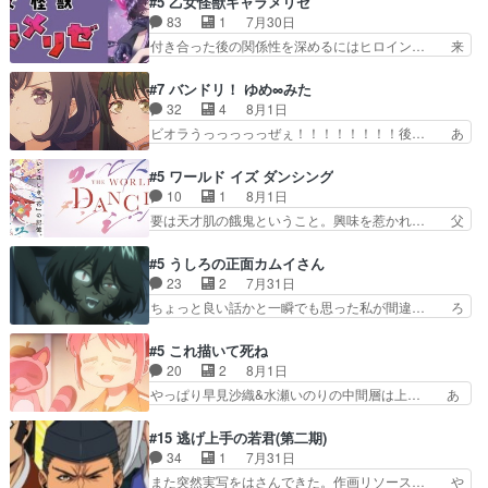
#5 乙女怪獣キャラメリゼ
い筈のガブちゃん、アキオの… 色々とひっかけが
ネの過去、宝石だった彼女が人になり… ドレゲネ
83
1
7月30日
あって、最終的に嫌な終わ… ゴンゾウが従える大
の過去、、辛かった、、あのジャタ… 年上旦那が
付き合った後の関係性を深めるにはヒロイン… 来
量のツガイに何事かと思…
良い人でも、女は宝石でただ笑っ… ダイルの儀式
夢ちゃんがキングコングなのいい味付けだ… ずっ
の神々しさたるや。一気に空気… ドレネゲの辛い
とメスってて何この可愛い生物。クラス… 付き合
#7 バンドリ！ ゆめ∞みた
過去には同情の言葉しか…シ… 奥様に悲しい過
い始めたら始めたでまた違った悩みが… と一歩ず
32
4
8月1日
去…萌え袖が可愛いね、と思… ドレゲネとシタ
つ踏み出す黒絵ちゃん微笑ま新汰の… ツインテー
ビオラうっっっっっぜぇ！！！！！！！！後… あ
ラ、2人だけの同盟が結成さ…
ルが可愛いお茶目な妹ちゃんです… しかも過去も
られちゃん、僕っ子になってから取り戻し… ビオ
重いんかいかつては自分に自信… リップを塗って
ラが悪魔すぎて気分が悪くなってきたこ… 声優ま
#5 ワールド イズ ダンシング
らっしゃるからかしらお顔が… 黒絵「怪獣に憧れ
とめました(７話まで)仲町あられ/… ビオラの策略
10
1
8月1日
るのはいいけど自分自身が… 素の自分はどちらな
がバッチリ嵌って最高wwwこ… 自信あれば評価
要は天才肌の餓鬼ということ。興味を惹かれ… 父
のかはまだ不明だが見せ…
なんて気にしないし、充実し… ・バーチャルだけ
の観阿弥と袂を分かった？鬼夜叉が田楽の… 猿楽
ど、みゅーたいぷ初ライブ… OPこんなんだっ
の鬼夜叉と田楽の増次郎。小さないざこ… 着眼点
#5 うしろの正面カムイさん
け？と思ったら歌唱シーン… の、らいぶシーン
は良くとも、先鋭的すぎるのか。芸能… 鬼夜叉は
23
2
7月31日
＿!!­­--­­--­… それだけでええやん！！しかし、ビオラ
石也と共に観世座をあとにし、三条… 観世座を離
ちょっと良い話かと一瞬でも思った私が間違… ろ
が仕…
れ、三条坊門御所で日々を送る鬼… 「お前(鬼夜
くろ首さんも油舐めてなかった？白雪碧さ… 今日
叉)が凄いのではなく客が凄い… 田楽と猿楽の獅
も1日お疲れ様でした～───昨晩～今… 幼女に拾
#5 これ描いて死ね
子舞勝負。鬼夜叉は猫の動き… 登場人物の我が強
われたお市ちゃんの恩返し。化け猫… 役にて出演
20
2
8月1日
い。新しい獅子舞に拘って… 第５話を
させていただきました。ジョアン… トイ・ストー
やっぱり早見沙織&水瀬いのりの中間層は上… あ
primevideoで視聴しまし…
リーみたいな始まり。流石に除… 猫相手になんで
れ光って漫研入ることになってたんだっけ… 登場
そんなに…と思ったらそうい… いつもと違って少
人物が増えてわいわいしたところが好き… 初コミ
#15 逃げ上手の若君(第二期)
し良い話化け猫は油が好物… 今回はあかやし1体
ティアで２０冊刷りは妥当だよね。俺… 藤森さん
34
1
7月31日
のみで15分。金持ちの… 今更だけど霊が性行為
のママ向けの漫画で、また涙腺が⋯… 〜漫画に
また突然実写をはさんできた。作画リソース… や
で祓えることは何とな…