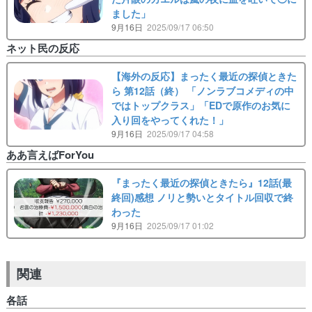
ました」
9月16日
2025/09/17 06:50
ネット民の反応
【海外の反応】まったく最近の探偵ときた
ら 第12話（終） 「ノンラブコメディの中
ではトップクラス」「EDで原作のお気に
入り回をやってくれた！」
9月16日
2025/09/17 04:58
ああ言えばForYou
『まったく最近の探偵ときたら』12話(最
終回)感想 ノリと勢いとタイトル回収で終
わった
9月16日
2025/09/17 01:02
関連
各話