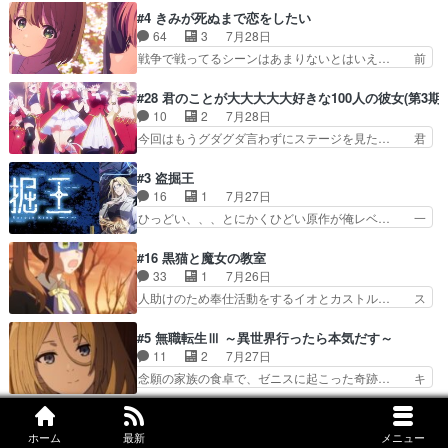
ABEMAで視聴しました。視聴に… 第４話、アル
接していいのかわからず戸惑うかけるも… 盲目だ
#4 きみが死ぬまで恋をしたい
とフィーネの２度目のデート出… マジできな臭い
と相手の表情も分からないからどう思… 今期のバ
64
3
7月28日
ぞ帝位争い。姉からの刺客を… ふぃーねと町の様
ックナンバーみたいなOPアニメ。… 初デートで
戦争で戦ってるシーンはあまりないとはいえ… 前
子を見に行ったら町中で窃…
冬月を笑わせようとする姿も冬月… 特に大きな事
回までにあまり見れなかったようなシーナ… ミミ
件やイベントが起きるでもなく… 初デートで冬月
の存在で揺らぐ14クラス約束された死… ミミの
#28 君のことが大大大大大好きな100人の彼女(第3期)
を笑わせようとする姿も冬月… 3話までは主人公
秘密をあっさり受け入れたのは拍子抜… 蘇生魔法
10
2
7月28日
がどうでもいいことでずっ… 花火購入に浅草へ…
って下衆い国なら進退窮まったら手… 蘇生魔法ヤ
今回はもうグダグダ言わずにステージを見た… 君
行き当たりばったり訪問…
バイけどミミいなかったら詰んで… アニメオタク
のことが大大大大大好きな１００人の彼女… 100
あるある：作中に花が登場する… ご視聴ありがと
カノ版ラブライブ！？こういうのは人… 俺、みん
#3 盗掘王
うございました！アリとセイ… ごめん、そういう
なのレッスン動画をDVDが焼きき… アナウンス
16
1
7月27日
話がしたい作品じゃないの… 第４話感想：その口
役で出演いたしましたみんなのア… 恋太郎ファミ
ひっどい、、、とにかくひどい原作が俺レベ… 一
止め効果あるかな？ミミ…
リーがガチでアイドルに挑戦！… ギャグギャグし
般人が巻き込まれることもあるのか結構面… 久野
くもド直球で泣ける回来たな… 【完全初見】100
美咲さんと言えば幼女！アイマスの市原… 遼河は
#16 黒猫と魔女の教室
カノGirlfrien… 『アイドル伝説恋太郎ファミリ
目的の為には人命も軽視するタイプの… 4つのス
33
1
7月26日
ー』にて「ア… 安木路佐ウル子役で出演いたしま
キルが揃う。広い墓を捜索中、遼河… 村正はそん
人助けのため奉仕活動をするイオとカストル… ス
したクォリ…
なおどろおどろしいエピソードあ… 気持ちよくし
ピカも大概怖がりだけど、カストルが更に… イオ
ようとしてるのはわかるけど。… 韓国ご自慢の俺
とカストルの共通点は、魔法の制御が出… 椋鳥の
#5 無職転生Ⅲ ～異世界行ったら本気だす～
レベのアニメ制作を日本に奪… 予言で正体がバレ
大群て…住民から迷惑がられてない？… キングコ
11
2
7月27日
る、もう騙し討ちは出来な… 村正の墓、アニメで
ングor進撃の巨人牡羊座のアルデ… スピカ・イ
念願の家族の食卓で、ゼニスに起こった奇跡… キ
見ると一杯で怖いな。ア…
オ・カストルという組み合わせ。… 有り余るパワ
スをせがむロキシーが可愛い過ぎ！妹達へ… エリ
ーが制御出来ない誰かの為に力… スピカの放り込
ナリーゼの悪魔の囁きwクリフとエリナ… 悪魔の
#4 さよならララ
みかたが雑になってきてるな… イキりカストルは
囁きやめてくださいwおい、1番重要… ゼニスも
155
3
7月26日
ホーム
最新
メニュー
怖がりやったかあスピカな… 鏡の世界への突入と