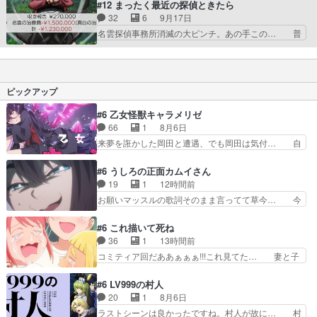
すごい話だったけど、アニメでも忠… ちょっと残
#12 まったく最近の探偵ときたら
んの過去の記憶がザラ… マキちゃん小さくないじ
念に思っていたけどみたいだった… このアニメ、
32
6
9月17日
ゃん！！スペックい… 毎回声出して笑っちゃうん
最初の2,3回はめちゃくちゃ… 見覚えのある話す
名雲探偵事務所消滅の大ピンチ。あの手この… 普
だよね。ギンヤン…
ぎたな。やはりおっぱいで… ■9/10視聴アニメ転
通にゴリラが出てたらサスケ終わってた … 加齢
生したら第七王子だ… 横溝正史的な世界観のお話
でボロボロな探偵・名雲とフィジカルゴ… 事務所
で、全体の色もセ… の１１話を見た後からが頭の
の危機を脱する為に金を稼ごうって、… 原作はペ
中でずっとリピ… これだから男は(ry真白が呆れ
ージめくった後のオチに変顔の画力… EDが特別
ピックアップ
るのも納得…
画付きでOPに。酷い（誉め言葉… 映像が美しい
作品が最近多いなあ。１２話ち… 最後までネタも
#6 乙女怪獣キャラメリゼ
ノリもドン滑りだったけどこ… 相変わらず真白ち
66
1
8月6日
ゃんの身体能力がバグすぎ… 最後まで勢いあるギ
来夢を誑かした岡田と遭遇、でも岡田は気付… 自
ャグに感謝。あとマキち…
分も相手の容姿しか見てなかったと気付き… みん
なからのメイク道具が、らいりーさんを… らいり
#6 うしろの正面カムイさん
ーの影響で理想に向けて努力する黒絵… コングと
19
1
12時間前
ゴ〇ラの怪獣大決戦!?w黒絵の友… らいりーが己
お願いマッスルの歌詞そのまま言ってて草今… 今
のルッキズムと相対する話とし… らいりーさんが
日も1日お疲れ様でした～バタバタしてて… 霊を
容姿の美醜でしか人を見ない… 校外学習で奥多摩
大量に成仏させた ジェットババアの亜… 1日で
#6 これ描いて死ね
の小河内ダムに来た黒絵た… ライリーが好きだっ
6人は流石絶倫カムイ婆もしっかり抱… 今回は交
36
1
13時間前
たクズ男ハルゴンが懲ら… メイクでちょっと勇気
通悪霊の除霊ツアー。Aパはいつも… 前半の霊カ
コミティア回だああぁぁぁ!!!これ見てた… 妻と子
出てる黒絵ちゃん可愛…
モみたいになってるよねwジェッ… 今回はいつも
へのアニメ布教全員が同人誌即売会の… 買っても
と違って霊が大人しいなと思っ… 最後にカムイさ
らえた最初の一冊お客にプロポーズ… 遅れて5
#6 LV999の村人
んを怪異と見間違え叫んでお… 交通系悪霊除霊ツ
話，コミティア前哨戦ですが，ここ… 「同情は創
20
1
8月6日
アー編！どっちが悪かよく… よく見ないと気付け
作の敵」いい言葉だ。でも応援す… 東京で開かれ
ラストシーンは良かったですね。村人が故に… 村
ない2つのエピソードに…