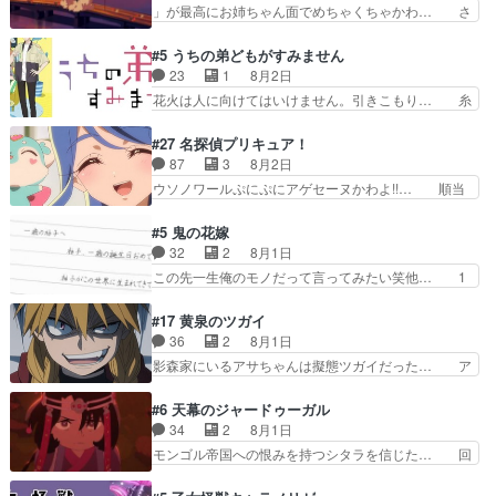
きでした。あの証拠写真、ひ… 互いが互いのこと
」が最高にお姉ちゃん面でめちゃくちゃかわ… さ
インを好きになっちゃう…
を想っているのにすれ違っ… 第５話をｄアニメス
すがに割れた窓ガラスの弁償は求められた… 逡巡
トアで視聴しました。視… 葵ちゃんに〝瑞佳ちゃ
を振り切ってみんなに謝ったララの思い… 仕事に
#5 うちの弟どもがすみません
んと練習したい〟と言… 本当この作品は「キャ
馴染めない辺り観ていて苦しいところ… ララちゃ
23
1
8月2日
ラ」を活かすのがうま… みずかちゃんの介入で双
んの事情はもう少し皆に話して良い… ララと茉里
花火は人に向けてはいけません。引きこもり… 糸
子の仲にヒビが………
とで初のアルバイト。七転八倒し… 労働するプリ
はまだ柊の顔も見たことなかったっけ！1… って
ンセスえらい。プリンセスの精… アンデケン行っ
お名前を見たんだけどあの中村大樹さん… 糸ちゃ
#27 名探偵プリキュア！
てケーキ食べて、帰りにカメ… ララが働く事での
んカッケー、色んな意味でwゲームが… 姉から性
87
3
8月2日
てんやわんや。働いて大変… 地道に働き人と関わ
的興奮覚えてないよね？なんて言わ… テーマ：引
ウソノワールぷにぷにアゲセーヌかわよ!!… 順当
る日々の中に愛を見いだ…
きこもりの理由感想は、久しぶり… 元ゲーマーな
にマコトジュエルの争奪戦をやったと。… 記憶を
ので、はちゃめちゃ楽しく作業… 糸ちゃんと源く
取り戻し正式に探偵事務所で働き始め… ポワロ、
#5 鬼の花嫁
んの距離感おかしいね(*´… 糸と源ははよ好きお
元ネタを解説して原作に誘導するの… くれあさん
32
2
8月1日
うとると言わんかい！引… ショウくんと対等に話
の探偵としての初事件にしてちょ… ・急にクイズ
この先一生俺のモノだって言ってみたい笑他… 1
すためにゲームをする…
番組が始まったw・妖精ウソノ… るるかの助手だ
歳からの誕生日プレゼント………とは思っ… 玲夜
った？今回が初めての探偵活… 探偵じゃなかった
さん柚子に18年分の誕生日プレゼント… 柚子は
#17 黄泉のツガイ
の！？クレアさん探偵すぎ… 突然のポアロクイズ
鬼龍院家から初めて学校に通う事にな… プレゼン
36
2
8月1日
は草なんよ。んで、あん… 今回からついにくれあ
ト攻撃ヤバすぎるwwwヴァイオレ… 玲夜さまサ
影森家にいるアサちゃんは擬態ツガイだった… ア
が探偵事務所の仲間に…
プライズの、これまでの柚子ちゃ… 玲夜から柚子
サが置かれた立場や気持ちを汲んで熱くな… 屋敷
へ17年分の誕生日&を未来に… 「​​13歳の柚子ちゃ
にアサはいなかった逆にガブちゃんはい… 影森の
#6 天幕のジャードゥーガル
んへ…もう中学生な… 梅原の人が18歳になるま
当主が際限なくツガイを増やせるのに… 今回はも
34
2
8月1日
での誕生プレゼン… なよなよした男（cv石田彰）
うガブちゃんさんの悲鳴にも似た怒… ユルと戦っ
モンゴル帝国への恨みを持つシタラを信じた… 回
梅ちゃんがた…
た時から伏線が張られていたのが… しかしアサ
想が淡々と語られるのだけどいつの間にか… オゴ
は、兄様に会いたいbotだと思… ツガイには優し
タイの妃になってもその心は晴れず、モ… ドレゲ