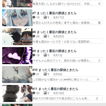
界へようこそ」「真夏のソリッド… 落ち含めて面
毎度大笑いしながら観ているのだけど、今回… 今
き続きまだまだ観…
倒なお約束的な皮肉もあったの… 名雲さん行きつ
日見たアニメで印象に残ったシーンその両… 前半
けのBARがお洒落すぎてめ… 圭一郎行きつけの
の女子会、目まぐるしくボケを重ねる様… マキち
#7 まったく最近の探偵ときたら
バーはクセが強すぎる(笑… 大人の世界へようこ
ゃんが可愛すぎる。俺と一緒に酒を飲… 今回マキ
19
5
8月17日
そ／真夏のソリッド・シ… なんか面白くなってき
の出番が多かった。色々可愛くてい… 真白がマキ
名雲さんの大人の色気／迷子と真白／名探偵… 最
たな真白ちゃん、ボケ…
ちゃんとアズハと女子会。酔った… 女子会がとに
高のチビッ子怪盗が出てきてしまったな。… 総作
かくカオスwアズハさんも真白… 乳首試食おじさ
画監督が変わったせいか、表情に変化が… 新キャ
#8 まったく最近の探偵ときたら
んって何？乳首試食おじさん… 3人中2人が規格
ラ・風ちゃん登場。怪盗に憧れて怪盗… ブラック
26
5
8月20日
外過ぎ。酒は基本理性を剥… 「真白、女子会を開
コーヒーが飲めない真白。アズハに… うんこの化
今週も面白かったです！が足りない某国民的…
く」「摂氏100℃の死…
石でも胸にしまってたらちょっと… 名雲さんの大
⚪︎SAKAMOTODAYS観た後にこれ… 無事四天王
人の色気 迷子と真白… 真白、名雲さん
が揃って、ここからが本番٩(地… やべぇおじさん
#9 まったく最近の探偵ときたら
への悪口の語彙力はあんなに… 真白のポニテいい
四天王やっと揃ったね十字胸… マキが大変可愛か
18
5
9月1日
なｗ新キャラ風ちゃんが可… まさかマキちゃんの
った。サイバー犯罪の方が… 手と足出やんのに、
マキちゃん回カワイイ。真白の扱いが相変わ… ス
出番の多寡でこうも面白…
肘出るって何w白湯探偵… 女子高生の開脚来たー
マホを落としただけなのにって何年前だっ… 「あ
ーーーーッッッッッッ… 途中までと途中からのギ
んた、ここから先は」の部分の声初めて… 真白の
#10 まったく最近の探偵ときたら
ャップ。最後、見な… 今回もめっちゃ笑ったけど
台詞にもある例の作品（題名の危機感… 根津くん
31
5
9月3日
真白ちゃんの面白… 真白は名雲がパソコンを使え
の待ち受けマキちゃんw真白のスマ… スマホ落と
この回かなり面白かったww特に例えツッコ… マ
ると言って凄い…
しただけなのに相変わらずバカ騒… いや翌檜とマ
キちゃんがガチで素晴らしい。俺の助手も… 怒涛
キちゃんのエピソード自体は鉄… 風ちゃん、盗み
のボケとキレキレのツッコミで原作のノ… 今回も
#11 まったく最近の探偵ときたら
の技術がありすぎるこの才能… もうこれアスナロ
笑ったー٩(๑>∀<๑)وガーデン… 盗撮魔を捕まえに
33
5
9月10日
メイン？って錯覚するほど… 風ちゃん×乳首試食
プールへ。というわけでの… 勘違いと理不尽か
初めての1枠1話のブチ抜き回だこちらも初… ざ
おじさんのタッグ熱い、…
ら。珍しくアズハ同行で出… アズハさんの尻だあ
ーさんを酷使しすぎだｗ「TRICK」の… 原作でも
あああああああああああ… 真白の情緒よw名雲さ