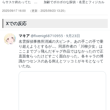
らサスケ終わってた … 加齢でボロボロな探偵・名雲とフィジカル
ゴ… 事務所の危機を脱する為に金を稼ごうって、… 原作はページ
2025/09/17 16:00
2025/09/23 13:20
めくった後のオチに変顔の画力… EDが特別画付きでOPに。酷い（誉
め言葉… 映像が美しい作品が最近多いなあ。１２話ち… 最後まで
ネタもノリもドン滑りだったけどこ… 相変わらず真白ちゃんの身体能
Xでの反応
力がバグすぎ… 最後まで勢いあるギャグに感謝。あとマキち…
マキア
fivenig68710955
9月23日
名雲探偵事務所消滅の大ピンチ。あの手この手で乗
り超えようとするが...。同原作者の「川柳少女」は
ここまでブッ飛んだギャグ作品ではなかったので正
直面食らったけどすごく面白かった。各キャラの博
識かつセンスのある例えとツッコミがキモとなって
いたね。