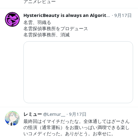
アニメレビュー
HystericBeauty is always an Algorithmic ban.
9月17日
H
名雲、羽織る
名雲探偵事務所をプロデュース
名雲探偵事務所、消滅
レミュー
Lemur__
9月17日
最終回はイマイチだったな。全体通してはざーさん
の怪演（通常運転）をお腹いっぱい満喫できる楽し
いコメディだった。ありがとう。お幸せに。