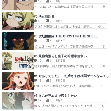
19
2
8月6日
禁物だけど、なかなか結… 「これからもお手入
んだことある》エリックとゴ… ロックは敵に容赦
ベリルはしきりに加齢による衰えを口にする… 重
れ、がんばりゅ」ありが…
無くブスっといくから気持… 勇者パーティー再結
ねた歳のせいにしていた限界を超えて命の… いい
成して先にいけで激アツ… 爆縮、幻覚、主人公結
んじゃないですか。魔物の群を発見した… アマプ
#5 幼女戦記Ⅱ
構エグいことするよな… ねぇ猫耳ガール、敵の根
ラにて視聴終わり！サーベルボア討伐… を言い訳
62
2
8月5日
城に乗り込む事を同… 世もや替えが利くと復活P
にしたくないものですねwボア狩り… 先生として
ブログを更新しました!!宜しければ、是非… 少し
とは？！もう来週…
のベリルが好きだけど、今回みた… 4人だけでサ
でもマシな負け方を選んだゼートゥーア… ゼート
ーベルボアを狩りに行く。野営… ・実家周辺でサ
ゥーアの唯一の手駒が強すぎる笑あお… 私にとっ
#5 攻殻機動隊 THE GHOST IN THE SHELL
ーベルボアが暴れてると聞い… ちょっと年齢の事
て完全にご褒美回ゼー様の葉巻シー… やはりター
13
4
8月5日
を言いすぎとゆーか言い訳… ベリルの母もやはり
ニャが後方指揮だと展開に迫力が… “貧乏籤百連
どれだけハイテクノロジーで身体の価値がフ… ジ
只者じゃなかったかベリ…
無料ガチャ”100連でも1回… 2期入ってから地味
ャミングも伏線になるかと思った回想シー… フチ
だよね。ただでさえ幼女… 「餌になってもらわね
コマだいぶ理性持ち始めた。この世界の… 原作読
#5 最強出涸らし皇子の暗躍帝位争い
ばならぬ」って言葉に… ゼートゥーア左遷によっ
んだのもう何年も前なのに、覚えてる… コイルの
10
1
8月5日
て参謀本部の連携が… 緊張感ある戦闘描写とギャ
汚職を突き止めるべくバトーの指導… やまとん1
騎士狩猟祭、個人的に優勝本命に印を付けた… 細
グ今週の『有能な…
号はどこの部分で使うのだろう？… 日本とロシア
かい設定を考えるのが面倒な時は古代魔法… エル
が絡む政治の話かつ色々な用語… 第５話を
ナがチートすぎる笑アルは最初から自分… プラネ
#5 対ありでした。～お嬢さまは格闘ゲームなんてし
primevideoで視聴しまし… 前回同様『イノセン
ット・ウィズ展開アツいな「騎士狩猟… 麦茶どこ
12
2
8月5日
ス』を含む押井・神山版… 第５話「EPISODEラ
ろかタイトル通り麦茶の出涸らしぐ… 第５話を
EVOジャパン参戦を決めた四人。美緒の母… こ
ストの母親の気持…
ABEMAで視聴しました。視聴に… 復讐に燃える
の作品に唯一足りないと思ってた(無くて… 見た
吸血鬼兄弟の弟ですいいキャラ… クリスタ皇女
目は気品溢れてるのに中身は…美緒ママ… テー
#5 きみが死ぬまで恋をしたい
が“萌え”なのでこの娘が皇帝… ウサギ好きそうな
マ：格ゲー大会に行くには？感想は、美… 大会を
67
3
8月4日
王女殿下がかわいい。幼馴… ついに始まった狩猟
前に格ゲー熱が高まる一方、百合の本… 東京で開
敵も1人の人間というのはそうなんだけど状… も
祭。エルナの活躍で上位…
催される格ゲー大会に参加すること… Japanに向
う着れないからってどういう意味だろうな… ミミ