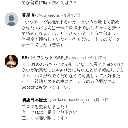
てか普通に時間切れでは？？
蒼星 悠
souseiyuu
9月17日
…いやアレで依頼が来るのか。というか靴まで舐め
させた大家さんは一体？最後まで妙なギャグと勢い
で締めたなぁ。ハナザーさんが楽しそうで何より。
当初全く期待していなかっただけに、中々のダーク
ホースでした（苦笑）。
BBパイワケット
BB_Pyewacket
9月17日
え これ終わっちゃうの?寂しいな。名雲と真白のかけ
あいが最高だった&さりげにちゃんと起承転結してる
オムニバス形式でくだらなくて可笑しくて大好きだ
った。視聴リストの中にこういうのも必要なのよ。
Season2もやってほしい。
初級日本歴士
Wdv1KJuMriZWjtU
9月17日
ブログを更新しました!!
宜しければ、是非ご覧下さい!!
宜しくお願い致します!!