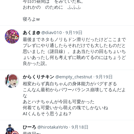
今日の昼間は をみていた私。
おれかの のために ふふふ
寝ろよw
あくま@
diav010
9月19日
最後までネタもノリもドン滑りだったけどここまで
ブレずにやり通したらそれだけでも大したものだと
思いました（謎目線）。まあ当たりの回もちょいち
ょいあったし何も考えずに眺めてるのにはちょうど
良かった説。
からくりチキン
empty_chestnut
9月19日
相変わらず真白ちゃんの身体能力がバグすぎる
こんなん最初からパワーバランス崩壊してるんだよ
な
あとハナちゃんが今回も可愛かった
何着ても可愛いから萌えの塊でしかないね
AIくんもそう思うよね？
ひーろ
hirotakaYoYo
9月18日
最終回〜。