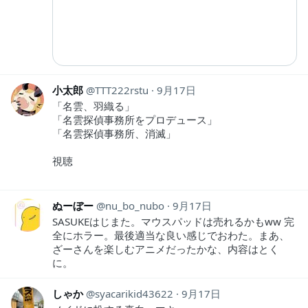
小太郎
TTT222rstu
9月17日
「名雲、羽織る」
「名雲探偵事務所をプロデュース」
「名雲探偵事務所、消滅」
視聴
ぬーぼー
nu_bo_nubo
9月17日
SASUKEはじまた。マウスパッドは売れるかもww 完
全にホラー。最後適当な良い感じでおわた。まあ、
ざーさんを楽しむアニメだったかな、内容はとく
に。
しゃか
syacarikid43622
9月17日