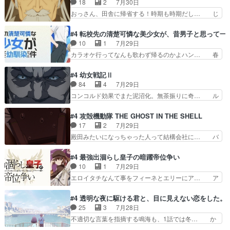
18
2
7月30日
ですね。昼の国が勝てる流… 役で出演いたしまし
ーーーーーーーー良い……。女性声優… 深夜の格
おっさん、田舎に帰省する！時期も時期だし… じ
た。次回も緊張が止まり…
ゲー対戦よりテストの方がよっぽど… 真剣に授業
いさん、ベリル、副団長、年長者が強い順… 底知
を受けて、夜は珠樹の部屋で格ゲ… 来たる定期テ
れない爺さんには夢が詰まってると思う… クル
#4 転校先の清楚可憐な美少女が、昔男子と思って一
ストに向けて勉強会！美緒ちゃ… 受験勉強と戦闘
ニ、ヘンブリッツ、ミュイと一緒におっ… 帰省、
10
1
7月29日
の2択なら戦闘を選ぶ娘w美… 勉強嫌いでバトル
お供ヒロインはクルニ。順番的には確… 父親から
カラオケ行ってなんも歌わず帰るのかよハン… 春
を選ぶって、ひぐらしの沙…
手紙が来た。サーベルボアの退治の… ここでヘン
希ちゃんの私服、めっちゃ可愛いぞ！！！… どう
ブリッツくんが同行するのが変で… ・ベリル、実
やらあの女優さんが春希のお母さんのよ… 春希ち
#4 幼女戦記Ⅱ
家に帰ることに・ベリルはミュ… おっさんの親と
ゃん姫ちゃんに野菜の子も凄え可愛い… 隼人くん
84
4
7月29日
なるとお爺ちゃんだよね孫扱… ・ベリル、実家に
のスマホを買いに行ってたけど完全… 第４話を
コンコルド効果でまた泥沼化。無茶振りに奇… ル
帰ることに・ベリルはミュ…
U-NEXTで視聴しました。視聴… スマホを買うた
ーデルドルフ中将自らが行う煙草と葉巻は… ブロ
め、都心で待ち合わせをした… OP曲きっかけで
グを更新しました!!宜しければ、是非… 計画通り
#4 攻殻機動隊 THE GHOST IN THE SHELL
見始めてたけどなんだかん… いきなりシリアス展
にはいかないね笑やり遂げた(ほぼ… 今回もター
17
2
7月29日
開ぶち込んでくるじゃん… 春希の家庭事情は複
ニャに不都合なことがあったりし… 白髪の男性が
殿田みたいになっちゃった人って結構会社に… バ
雑。食事とか隼人が親身…
語った家族を失った喪無感が、… 連邦に対して有
トーがカッコいいと思ってたら、トグサが… あの
利な講話条件を引き出すため… コンコルド効果に
見た目もうただのロボでしかないんだよ… 俺らの
#4 最強出涸らし皇子の暗躍帝位争い
油を注ぐターニャの勝利軍… 犠牲を払っても良い
汗拭きそりゃいやだろwwバトー＆ト… イノセン
10
1
7月29日
ならお前たちが前線へ行… 戦闘がアッサリし過ぎ
スの元となった回だけど、ガイノイ… アダム・リ
エロイタチなんて事をフィーネとエリーにア… ア
じゃない？戦争がメイ…
ンクやジェイムスン(教授)型サ… アンドロイドも
ルも気付かなかった事を…フィーネは自分… モン
おっさんの汗を拭くのは嫌や… 押井守監督のイノ
スターを呼ぶ笛？黒幕は狩猟祭とは関係… 平凡な
#4 透明な夜に駆ける君と、目に見えない恋をした。
センスの土台になったエピ… コミカルなのにも慣
少女に見える眼鏡w眼鏡属性は持ち合… 神アニ
25
3
7月28日
れてきました。１話でし… ロボットの反乱は今と
メ、ケテーイ！「騎士狩猟祭、前夜の… フィーネ
不適切な言葉を指摘する鳴海も、1話では冬… か
なっては良くある話し…
がアルノルトに活躍してもらいたが… 第４話を
けると鳴海のやり取り微笑ましいw良い奴… どう