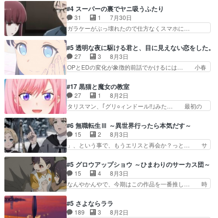
けて外泊届にサインをもらっ… 長崎から大会のた
を人間に戻して欲しいでも自分達が代わ… ご視聴
#4 スーパーの裏でヤニ吸うふたり
めに東京へ!/でも観光よ… 旅の支度全部やってく
ありがとうございました見るたびに切… 誰かと思
31
1
7月30日
れる先輩、なんだかん… 第５話をｄアニメストア
ったらちゅー先輩か。しれっと相方… 第５話感
ガラケーがぶっ壊れたので仕方なくスマホに…
で視聴しました。視…
想：コ□した相手にも家族や…､戦… つらい回
佐々木さんとは同い年くらいに思ってたけど… や
だ……つらすぎる……。エスタ先輩… 今週のシー
はり出オチ感が否めず、エピソードの打率… 田山
#5 透明な夜に駆ける君と、目に見えない恋をした。
ナとミミも可愛かった2人の関係… 確かに相手に
さんが佐々木さんに沼っていく…こんな… 佐々木
27
3
8月3日
も家族や大切な人はいるけど、… 白シャツが作業
さん、腕フェチなんですね笑最近まじ… 佐々木が
OPとEDの変化が象徴的前話でかけるには… 小春
着みたいなもんなんですかね…
ガラケーからスマホに変えるって、… もうドラマ
の透明なモヤのかかった世界。どんな女… そう
版孤独のグルメファンコンテンツ… 「お腹冷えち
か、こんな風に見えてるのかぁ。かける… 完全な
#17 黒猫と魔女の教室
ゃわない？佐々木さんの優しさ… 先行で見た時よ
両片思いになりましたねぇ…OPとE… 余計な物
27
1
8月2日
り2人のやり取りに癒しを感… ABEMA版の7〜8
は描かず白く靄がかった小春ちゃん… 光も感じな
タリスマン、｢グリ○ィンドール!!｣みた… 最初の
話佐々木が実年齢以上…
い完全な盲目なんやね…おめかし… 母役に能登さ
障害ゴーレムを全員で力を合わせて倒… アリアは
んって禁じ手使ってきたー！E… 今回は小春視点
ホントスピカが大好きだよね。ツン… 一等級ポテ
#6 無職転生Ⅲ ～異世界行ったら本気だす～
も描かれていて良かった本当… 股に海豚を挟み水
ンシャルのアリアちゃん可愛くて… そういや、ア
15
2
8月3日
上バスでの会話を反芻…恋… OPEDとも無人バー
リアは能力は最上級のくせに、… とうとうアリア
」、という事で、もうエリスと再会か？っと… サ
ジョンから主人公２人…
と直接競う場がきたこれまで… 毎度ながらのスピ
ラの再登場によってルーデウスの成長が確… 人間
カの顔面芸推しのハナちゃ… クソレビュータリス
関係の清算が粛々と進められているサラ… サラと
#5 グロウアップショウ ～ひまわりのサーカス団～
マン趣味ダダ漏れで好き… 期末試験が始まろうと
の関係に対して完全に「昔の女」とし… ルーシー
15
4
8月3日
しておりスピカは対策… 能力鑑定胸像タリスマン
にデレるルディが完全に親バカで微… サラとは会
なんやかんやで、今期はこの作品を一番推し… 時
氏容姿も評価してし…
ってほしいちゃんとした別れ方し… サラは未練0
給50円じゃ借金は減らない(^_^;サ… 葵ちゃん可
だと言っていたけど人の気持ち… 実は結構好きな
愛すぎるな楠木ともりちゃんのね… デフォルメさ
#5 さよならララ
キャラモヤモヤする別れ方だ… 役で出演させてい
れた表情が特に多かったのが印… 葵＆茜の回も良
189
3
8月2日
ただきました！よろしくお… 毎クールメインヒロ