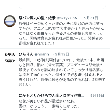
縞パン流九の型・絶景
axTy7GoAmAEEuxy
9月21日
原作はページめくった後のオチに変顔の画力に笑っ
てたが、アニメはPV見て大丈夫か？と思ったがそん
な事はなく面白かった声優さんの演技も素晴らしか
った。岡崎体育もお疲れ様w面白かった。関係者の
皆様お疲れ様でした！
ひらりん
hirarin__
9月19日
最終回。EDが特別画付きでOPに。最後の3本。出落
ちと回収。酷い（誉め言葉）プロデュース◎最後の
最後までネタが詰め込まれていてしっかり題名落ち
は流石で面白かった。個性的で好き嫌いは別れると
思うけれど、原作に続きがあるのであれば、2期来て
欲しい。
にかもとりかひろでん全メロディ作曲@りかうさ
9月19日
rik
映像が美しい作品が最近多いなあ。
愛の、がっこう。 素晴らしかった。