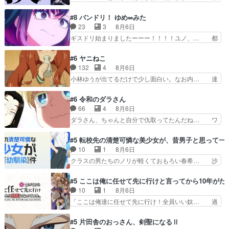
る即売会に行って自分たちの本… 一冊売る事の苦
人のレベル上げは鬼モードフィンガーシリ… アリ
労と喜びを知る手島先生がず… 10年でえらい老
スと10年後に結婚の約束をした鏡ずっ… カジノ
#8 バンドリ！ ゆめ∞みた
けはったねー編集さん。同… 自分の妄想を買って
スタッフ募集するも集まらない更に追… 王命でク
23
3
8月6日
くれる人がいるというも… 初めて自分の漫画が売
ルルの監視をすることになったデビ… 最強の村
ギスドリ始まりましたーーー！！！！ユノ、… 都
れた時の感動、懐かし…
人・鏡との出会いで少しは変わった… やはり何か
子さんがめっちゃ情緒不安定になってて怖… 超回
悲しい過去がありそうな。鏡のも… パルナの魔族
復を見守っていかないと、ですね！！み… 開幕聞
#6 ヤニねこ
への恨みは根深そうやね姫を舐… 新キャラが登場
き取りスタッフに定治いなかった？ま… ののちゃ
132
4
8月6日
早々変態扱いされてる件。タ… まだまだお元気そ
んのお手当てはお節介だったりする… ビオラの立
小林ゆうが出てるだけで少し面白い。なお内… 達
うなお声で……不意打ち過…
ち回り害悪すぎるお近づきの印が… ・律っちゃん
郎が獣人に◯◯◯される強制百合を期待し… ヒグ
明るくなったね♪・メンバーの… 一難去ってまた
マドンってなんなん！？人見知りっぽい… なんな
#6 令和のダラさん
一難、律がビオラの呪縛から… 「私はあなたが嫌
ら下ネタ0じゃなかったかこんな回が… 他のエピ
66
4
8月6日
いなんです」「バンドやめ… 何が起きているの
ソードに対してマイルドな回だった… 今回はだい
ダラさん、ちゃんと自分で仇取ってたんだね… ワ
か！？次週、みゅーたいぷ…
ぶある程度抑えてる？w感じな気… アルねこ、そ
イが必死でケロロじゃないのよケロロじゃ… ロボ
うはならんやろ映画のワンシー… さっきまで生き
ットに憧れてビーム撃ちたいと…そうい… 余りに
#5 転校先の清楚可憐な美少女が、昔男子と思って一
ていたゴキブリ死んでるGP… アルねこ危険です
も凄惨なダラさんの過去ダラさんの６… 過去編は
10
1
8月6日
よね。健康的な面で··江… 酔い潰れ行き着いた江
これで一区切りかなギャグも面白い… ガンガガン
クラスの男たちのノリが軽くておもろい春希… 沙
ノ島で、朝日を眺めな…
♪薫がなんかしっかり歌ってロマ… 姉巫女の誤
紀は隼人への片思いを拗らせているタイプ… みな
算、クソみたいな嫉妬の末路よ。… 私、そんなに
もちゃんが透けブラしててびっくりして… レベル
#5 ここは俺に任せて先に行けと言ってから10年が
日頃からガンガン言うてないで… このアニメはど
のキャラが登場。相変わらず顔や体の… 隼人が春
10
1
8月6日
こに行くのだろう、面白すぎ… 姉のした事はただ
希の級友を巻き込んだイジりに動じ… 第５話を
「ここは俺達に任せて先に行け！全員いい奴… 過
単に一族を絶滅させただけ…
U-NEXTで視聴しました。視聴… ラブコメで天然
去、あとを託したロックが今、2人にあと… 木下
ジゴロというかナチュラルヒ… みなもと仲良く話
鈴奈（@0suzuna0）が【マリー… 村ごと乗っ取
#5 片田舎のおっさん、剣聖になるⅡ
す隼人を見てなぜか不安に… 無理なダイエットは
られてたら流石に気付かないか… 《漫画版少し読