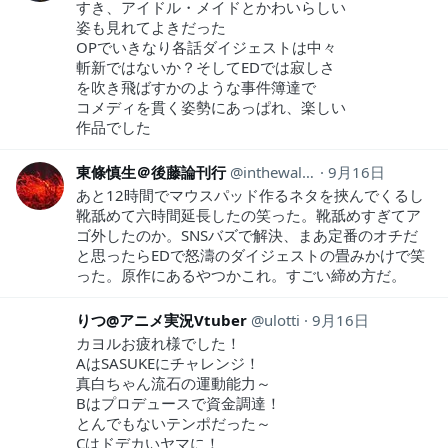
すき、アイドル・メイドとかわいらしい
姿も見れてよきだった
OPでいきなり各話ダイジェストは中々
斬新ではないか？そしてEDでは寂しさ
を吹き飛ばすかのような事件簿達で
コメディを貫く姿勢にあっぱれ、楽しい
作品でした
東條慎生＠後藤論刊行
inthewall81
9月16日
あと12時間でマウスパッド作るネタを挾んでくるし
靴舐めて六時間延長したの笑った。靴舐めすぎてア
ゴ外したのか。SNSバズで解決、まあ定番のオチだ
と思ったらEDで怒濤のダイジェストの畳みかけで笑
った。原作にあるやつかこれ。すごい締め方だ。
りつ@アニメ実況Vtuber
ulotti
9月16日
カヨルお疲れ様でした！
AはSASUKEにチャレンジ！
真白ちゃん流石の運動能力～
Bはプロデュースで資金調達！
とんでもないテンポだった～
Cはドデカいヤマに！