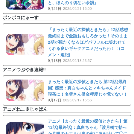
と、ほんのり切ない余韻」
9月21日
2025/09/21 15:00
ポンポコにゅーす
「まったく最近の探偵ときたら」12話感想
最終回まで全話おもしろかった！そのまま
2期が観たくなるほどパワフルに笑わせて
くれる良いギャグアニメだったわ！！(コ
メント追記)
9月18日
2025/09/18 23:57
アニメつぶやき速報‼︎
まったく最近の探偵ときたら 第12話(最終
回) 感想：真白ちゃんとマキちゃんメイド
喫茶に！名雲さん借金程度じゃ慌てない！
9月17日
2025/09/17 15:56
アニメねこ＠じゃぱん
アニメ【まったく最近の探偵ときたら】第
12話(最終話)：真白ちゃん「渡月橋で拾っ
た片眼のカエルは嵐の夜に血を吐いて◯に