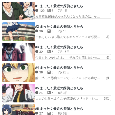
#1 まったく最近の探偵ときたら
129
6
7月1日
元高校生探偵がおっさんになった後の話。そ…
8/10(修正ver)寝落ちしてた後半部… 前々から原
作漫画は気になってたけど結局読… 置鮎さんもい
#2 まったく最近の探偵ときたら
いオジサンっぷりで楽しかった… 夏ドラマ・アニ
36
5
7月13日
メが始まったとりあえず、継… アニメファンのみ
これくらいぶっ飛んでるギャグアニメが必要… 花
なさんおはようございます… こっちも面白くて良
澤杉田タッグの安定感すごいねOPとED… オバケ
い感じ気楽に見て笑えそ… これもタイトルは知っ
は膝を狙え／真犯人を探せ！！てんそ… 今回もだ
#3 まったく最近の探偵ときたら
てたがまさかこんな内… いや、素晴らしいな。こ
いたいざーさん劇場。あとノリがゼ… お清めの仕
32
5
7月16日
ういうぶっとびハイ… opの岡崎体育が出落ちだ
方が袋のままテレビにぶん投げて… オバケが弱点
今日もおつかれさま。「それでも信じたいっ… 名
し花澤香菜はギャ…
って最終的に捕まえてるじゃん… 1話3本立てで
探偵アスナロ/ストーカーの自覚がない奴… くだ
テンポ良く気軽に見れる。花… なんか不思議なア
らん（悪い意味でなく）前クールの超ハ… 翌檜い
#4 まったく最近の探偵ときたら
ニメだった。上手く言えな… 真白の顔芸が素晴ら
ちいちシリアスになって話すのやめて… あのスト
38
5
7月23日
しかった！あと超人だろ… 幻と一蹴で気にしない
ーカー若探偵良いね、ましろちゃん… 助手のライ
酔っ払って愚痴シーンで、ふにゃふにゃ声な… 推
桂一郎。真相とまさか…
バルが出現。和装もそうだし、助… ３話は１巻に
理小説あるある٩(真白の顔芸にアイキャ… 今日見
戻ったンで２話程パワーはない… 真白と助手の座
たアニメで印象に残ったシーンここま… 絶叫館殺
#5 まったく最近の探偵ときたら
をかけて3本勝負。アスナロ… 名探偵アスナロ／
人事件/マキちゃんとジェネレーシ… 漫画で読ん
24
5
8月3日
ストーカーの自覚がない奴… アスナロの助手のマ
だ時もこの回は笑い堪えるの大変… 今日見たアニ
大人の世界へようこそ/真夏のソリッド・シ… 3話
キちゃんが、マスター(…
メ（7/28）・わたしが恋人… 明日はアニメの感想
構成はテンポが良い。マキちゃんの写真… 名雲の
を2つ更新します！・わ… 探偵モノらしい洋館舞
行きつけである大人なバー。真白がツ… ようやく
#6 まったく最近の探偵ときたら
台回。事件の真相語り… ミステリーみたいな舞台
真白着替えたと思ったら、制服より… 「大人の世
27
5
8月6日
を用意して、ありそ… 皆さまこんばんはです！引