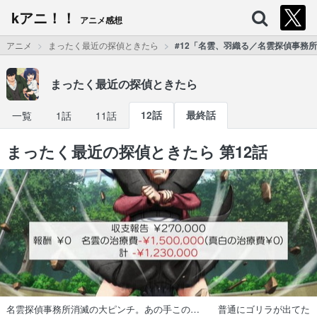
kアニ！！
アニメ感想
アニメ
まったく最近の探偵ときたら
#12「名雲、羽織る／名雲探偵事務
まったく最近の探偵ときたら
一覧
1話
11話
12話
最終話
まったく最近の探偵ときたら 第12話
名雲探偵事務所消滅の大ピンチ。あの手この… 普通にゴリラが出てた