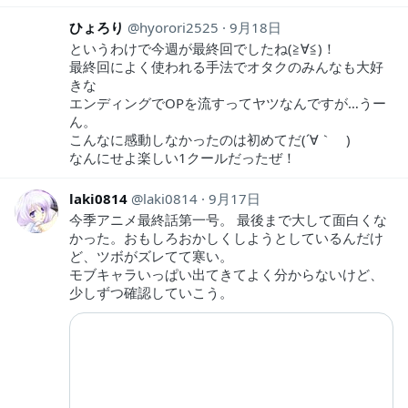
ひょろり
hyorori2525
9月18日
というわけで今週が最終回でしたね(≧∀≦)！
最終回によく使われる手法でオタクのみんなも大好
きな
エンディングでOPを流すってヤツなんですが…うー
ん。
こんなに感動しなかったのは初めてだ(´∀｀ )
なんにせよ楽しい1クールだったぜ！
laki0814
laki0814
9月17日
今季アニメ最終話第一号。 最後まで大して面白くな
かった。おもしろおかしくしようとしているんだけ
ど、ツボがズレてて寒い。
モブキャラいっぱい出てきてよく分からないけど、
少しずつ確認していこう。