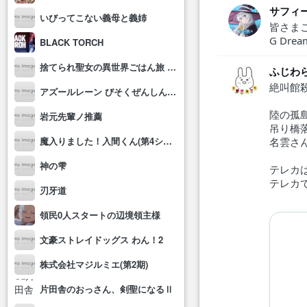
サフィ
いびってこない義母と義姉
皆さま
G Dr
BLACK TORCH
捨てられ聖女の異世界ごはん旅 隠れスキルでキャンピングカーを召喚しました
ふじわ
絶叫館
アズールレーン びそくぜんしんっ！にっ!!
陸の孤
岩元先輩ノ推薦
吊り橋落
魔入りました！入間くん(第4シリーズ)
名雲さ
神の雫
テレカ
テレカ
刃牙道
領民0人スタートの辺境領主様
文豪ストレイドッグス わん！2
株式会社マジルミエ(第2期)
片田舎のおっさん、剣聖になるⅡ