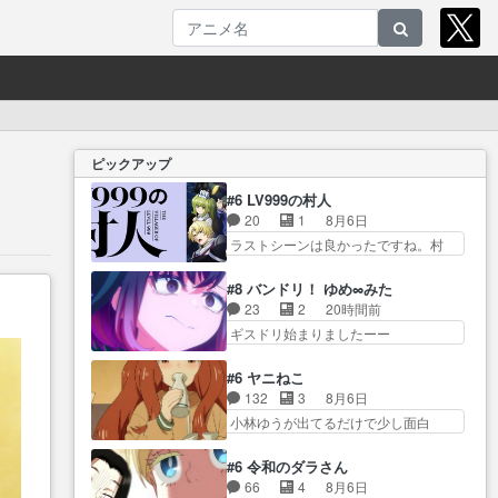
ピックアップ
#6 LV999の村人
20
1
8月6日
ラストシーンは良かったですね。村
人が故に… 村人のレベル上げは
鬼モードフィンガーシリ… アリ
#8 バンドリ！ ゆめ∞みた
スと10年後に結婚の約束をした鏡ず
23
2
20時間前
っ… カジノスタッフ募集するも
ギスドリ始まりましたーー
集まらない更に追… 王命でクル
ー！！！！ユノ、… 都子さんが
ルの監視をすることになったデ
めっちゃ情緒不安定になってて
#6 ヤニねこ
ビ… 最強の村人・鏡との出会い
怖… 超回復を見守っていかない
132
3
8月6日
で少しは変わった… やはり何か
と、ですね！！み… 開幕聞き取
小林ゆうが出てるだけで少し面白
悲しい過去がありそうな。鏡の
りスタッフに定治いなかった？
い。なお内… 達郎が獣人に
も… パルナの魔族への恨みは根
ま… ののちゃんのお手当てはお
◯◯◯される強制百合を期待
深そうやね姫を舐… 新キャラが
#6 令和のダラさん
節介だったりする… ビオラの立
し… ヒグマドンってなんな
登場早々変態扱いされてる件。
66
4
8月6日
ち回り害悪すぎるお近づきの印