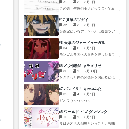
り戻し正式に探偵事務所で働き始
事でのてんやわんや。働いて大
32
2
8月1日
感想は、久しぶり… 元ゲーマー
め… ポワロ、元ネタを解説して
変… 地道に働き人と関わる日々
この先一生俺のモノだって言ってみ
なので、はちゃめちゃ楽しく作
原作に誘導するの… くれあさん
の中に愛を見いだ…
たい笑他… 1歳からの誕生日プレ
業… 糸ちゃんと源くんの距離感
の探偵としての初事件にしてち
ゼント………とは思っ… 玲夜さ
おかしいね(*´… 糸と源ははよ好
#17 黄泉のツガイ
ょ… ・急にクイズ番組が始まっ
ん柚子に18年分の誕生日プレゼン
きおうとると言わんかい！引…
36
2
8月1日
たw・妖精ウソノ… るるかの助手
ト… 柚子は鬼龍院家から初めて
ショウくんと対等に話すためにゲー
影森家にいるアサちゃんは擬態ツガ
だった？今回が初めての探偵
学校に通う事にな… プレゼント
ムをする…
イだった… アサが置かれた立場
活… 探偵じゃなかったの！？ク
攻撃ヤバすぎるwwwヴァイオ
や気持ちを汲んで熱くな… 屋敷
レアさん探偵すぎ… 突然のポア
#6 天幕のジャードゥーガル
レ… 玲夜さまサプライズの、こ
にアサはいなかった逆にガブちゃん
ロクイズは草なんよ。んで、あ
34
2
8月1日
れまでの柚子ちゃ… 玲夜から柚
はい… 影森の当主が際限なくツ
ん… 今回からついにくれあが探
モンゴル帝国への恨みを持つシタラ
子へ17年分の誕生日&を未来に…
ガイを増やせるのに… 今回はも
偵事務所の仲間に…
を信じた… 回想が淡々と語られ
「​​13歳の柚子ちゃんへ…もう中学生
うガブちゃんさんの悲鳴にも似た
るのだけどいつの間にか… オゴ
な… 梅原の人が18歳になるまで
#5 乙女怪獣キャラメリゼ
怒… ユルと戦った時から伏線が
タイの妃になってもその心は晴れ
の誕生プレゼン… なよなよした
83
1
7月30日
張られていたのが… しかしアサ
ず、モ… ドレゲネの過去、宝石
男（cv石田彰）梅ちゃんがた…
付き合った後の関係性を深めるには
は、兄様に会いたいbotだと思…
だった彼女が人になり… ドレゲ
ヒロイン… 来夢ちゃんがキング
ツガイには優しい筈のガブちゃん、
ネの過去、、辛かった、、あのジャ
コングなのいい味付けだ… ずっ
アキオの… 色々とひっかけがあ
#7 バンドリ！ ゆめ∞みた
タ… 年上旦那が良い人でも、女
とメスってて何この可愛い生物。ク
って、最終的に嫌な終わ… ゴン
32
4
8月1日
は宝石でただ笑っ… ダイルの儀
ラス… 付き合い始めたら始めた
ゾウが従える大量のツガイに何事か
ビオラうっっっっっぜ
式の神々しさたるや。一気に空
でまた違った悩みが… と一歩ず
と思…
ぇ！！！！！！！！後… あられ
気… ドレネゲの辛い過去には同
つ踏み出す黒絵ちゃん微笑ま新汰
ちゃん、僕っ子になってから取り戻
情の言葉しか…シ… 奥様に悲し
#5 ワールド イズ ダンシング
の… ツインテールが可愛いお茶
し… ビオラが悪魔すぎて気分が
い過去…萌え袖が可愛いね、と
10
1
8月1日
目な妹ちゃんです… しかも過去
悪くなってきたこ… 声優まとめ
思… ドレゲネとシタラ、2人だけ
要は天才肌の餓鬼ということ。興味
も重いんかいかつては自分に自
ました(７話まで)仲町あられ/… ビ
の同盟が結成さ…
を惹かれ… 父の観阿弥と袂を分
信… リップを塗ってらっしゃる