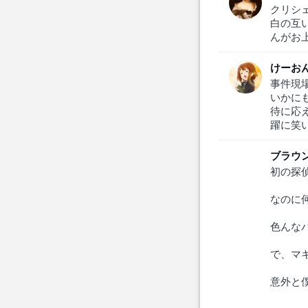
クリシ
白の互
んがお
けーお
事件現
いかに
待に応
躍に笑
ブラウ
初の探
なのに何
色んな
で、マ
意外と