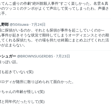
ェてんこ盛りの作劇"絶叫館殺人事件"すごく楽しかった。名雲＆真
いのツッコミのテンポがよくて声出して笑ってしまったわ。声優さ
上手。
ん野郎
50itsuwa
7月24日
場に探偵がいるのか、それとも探偵が事件を起こしていくのか─
も事件が起きそうな状況で期待してしまうオーディエンスとその期
えてくれる探偵たち。その場を持たせ綺麗にまとめ上げてくれた活
いが止まらない。
ンシュガー
BROWNSUGERDBS
7月23日
偵っぽい話。
も起きていない(笑)
パロディが随所に散りばめられて面白かった。
キちゃんの年齢が怪しい(笑)
僕と同年代だったりして(笑)