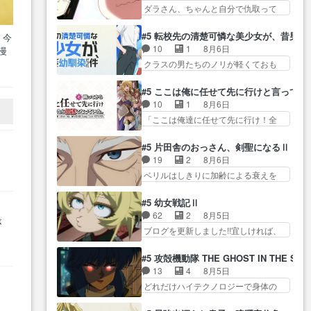
ん！？人見知りっぽい… なんな
タ… まだまだお元気そうなお声
ダラさん、ちゃんと自分で仇取って
が… ・律っちゃん明るくなった
ら下ネタ0じゃなかったかこんな回
で……不意打ち過…
たんだね… ワイが必死でケロロ
ね♪・メンバーの… 一難去ってま
が… 他のエピソードに対してマ
じゃないのよケロロじゃ… ロボ
た一難、律がビオラの呪縛か
#5 転校先の清楚可憐な美少女が、昔男
イルドな回だった… 今回はだい
ットに憧れてビーム撃ちたいと…そ
ら… 「私はあなたが嫌いなんで
10
1
8月6日
漫
ぶある程度抑えてる？w感じな
うい… 余りにも凄惨なダラさん
す」「バンドやめ… 何が起きて
日は
クラスの男たちのノリが軽くておも
気… アルねこ、そうはならんや
の過去ダラさんの６… 過去編は
いるのか！？次週、みゅーたいぷ…
テ
ろい春希… 沙紀は隼人への片思
ろ映画のワンシー… さっきまで
これで一区切りかなギャグも面白
いを拗らせているタイプ… みな
生きていたゴキブリ死んでる
#5 ここは俺に任せて先に行けと言ってか
い… ガンガガン♪薫がなんかしっ
もちゃんが透けブラしててびっくり
GP… アルねこ危険ですよね。健
10
1
8月6日
かり歌ってロマ… 姉巫女の誤
して… レベルのキャラが登場。
康的な面で··江… 酔い潰れ行き着
「ここは俺達に任せて先に行け！全
算、クソみたいな嫉妬の末路よ。
相変わらず顔や体の… 隼人が春
いた江ノ島で、朝日を眺めな…
員いい奴… 過去、あとを託した
… 私、そんなに日頃からガンガ
希の級友を巻き込んだイジりに動
ロックが今、2人にあと… 木下鈴
ン言うてないで… このアニメは
#5 片田舎のおっさん、剣聖になるⅡ
じ… 第５話をU-NEXTで視聴しま
奈（@0suzuna0）が【マリー…
どこに行くのだろう、面白す
19
2
8月6日
した。視聴… ラブコメで天然ジ
村ごと乗っ取られてたら流石に気付
ぎ… 姉のした事はただ単に一族
ベリルはしきりに加齢による衰えを
ゴロというかナチュラルヒ… み
かないか… 《漫画版少し読んだ
を絶滅させただけ…
口にする… 重ねた歳のせいにし
なもと仲良く話す隼人を見てなぜか
ことある》エリックとゴ… ロッ
ていた限界を超えて命の… いい
不安に… 無理なダイエットは禁
#5 幼女戦記Ⅱ
クは敵に容赦無くブスっといくから
んじゃないですか。魔物の群を発見
物だけど、なかなか結… 「これ
62
2
8月5日
気持… 勇者パーティー再結成し
した… アマプラにて視聴終わ
からもお手入れ、がんばりゅ」あり
ブログを更新しました!!宜しければ、
て先にいけで激アツ… 爆縮、幻
述
り！サーベルボア討伐… を言い
が…
是非… 少しでもマシな負け方を
覚、主人公結構エグいことするよ
訳にしたくないものですねwボア狩
選んだゼートゥーア… ゼートゥ
な… ねぇ猫耳ガール、敵の根城
#5 攻殻機動隊 THE GHOST IN THE SHE
り… 先生としてのベリルが好き
ーアの唯一の手駒が強すぎる笑あ
に乗り込む事を同… 世もや替え
13
4
8月5日
だけど、今回みた… 4人だけでサ
お… 私にとって完全にご褒美回
が利くと復活Pとは？！もう来週…
どれだけハイテクノロジーで身体の
ーベルボアを狩りに行く。野
ゼー様の葉巻シー… やはりター
価値がフ… ジャミングも伏線に
営… ・実家周辺でサーベルボア
ニャが後方指揮だと展開に迫力
なるかと思った回想シー… フチ