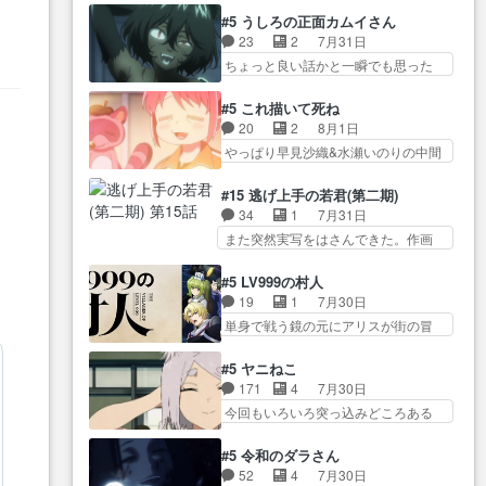
オラの策略がバッチリ嵌って最高
かった？鬼夜叉が田楽の… 猿楽
からかしらお顔が… 黒絵「怪獣
#5 うしろの正面カムイさん
wwwこ… 自信あれば評価なんて
の鬼夜叉と田楽の増次郎。小さない
に憧れるのはいいけど自分自身
23
2
7月31日
気にしないし、充実し… ・バー
ざこ… 着眼点は良くとも、先鋭
が… 素の自分はどちらなのかは
ちょっと良い話かと一瞬でも思った
チャルだけど、みゅーたいぷ初ライ
的すぎるのか。芸能… 鬼夜叉は
まだ不明だが見せ…
私が間違… ろくろ首さんも油舐
ブ… OPこんなんだっけ？と思っ
石也と共に観世座をあとにし、三
めてなかった？白雪碧さ… 今日
たら歌唱シーン… の、らいぶシ
#5 これ描いて死ね
条… 観世座を離れ、三条坊門御
も1日お疲れ様でした～───昨晩～
ーン＿!!­­--­­--­… それだけでええや
20
2
8月1日
所で日々を送る鬼… 「お前(鬼夜
今… 幼女に拾われたお市ちゃん
ん！！しかし、ビオラが仕…
やっぱり早見沙織&水瀬いのりの中間
叉)が凄いのではなく客が凄い…
の恩返し。化け猫… 役にて出演
層は上… あれ光って漫研入るこ
田楽と猿楽の獅子舞勝負。鬼夜叉は
させていただきました。ジョア
とになってたんだっけ… 登場人
猫の動き… 登場人物の我が強
#15 逃げ上手の若君(第二期)
ン… トイ・ストーリーみたいな
物が増えてわいわいしたところが好
い。新しい獅子舞に拘って… 第
34
1
7月31日
始まり。流石に除… 猫相手にな
き… 初コミティアで２０冊刷り
５話をprimevideoで視聴しまし…
また突然実写をはさんできた。作画
んでそんなに…と思ったらそう
は妥当だよね。俺… 藤森さんの
リソース… やるべきことが逃げ
い… いつもと違って少し良い話
ママ向けの漫画で、また涙腺
る事と分かると水を得た… 30歳
化け猫は油が好物… 今回はあか
#5 LV999の村人
が⋯… 〜漫画に「想い」をこめ
まで童貞だと魔法使いになれるとい
やし1体のみで15分。金持ちの…
19
1
7月30日
よう｣娘に漫画であ… 何回この作
う… こっちの諏訪の三大将もま
今更だけど霊が性行為で祓えること
単身で戦う鏡の元にアリスが街の冒
品に泣かされるのだろう。光が
たクセが強いw色… 頼重が完全に
は何とな…
険者率い… 鏡浩二はゲーム世界
藤… ホテル泊まってコミティア
ブレーンだよね毎回敵キャラ
に飲み込まれた転生者と… みん
っていいなあ。同… コミティア
#5 ヤニねこ
が… 弧次郎「欲を我慢して強く
なががんばってくれたアリスの父ち
参加のしおりを徹夜で作る先生
171
4
7月30日
なれるなら大飯食… 変化球な演
ゃん… 成長限界が999である村人
(… お母さん、娘にあんな漫画描
今回もいろいろ突っ込みどころある
出も交えながらの状況説明が本
と定めた上位存… 大規模バトル
かれたら泣いち…
回だった… ヤクのクワガタ取り
当… LOで参加させていただきま
シーンなのに会話してばっか
の話が尋常じゃない雰囲… 妹子
した！最終的に… この高らかな
#5 令和のダラさん
り… やっぱり勇者より強かった
ちゃんの恋愛話をしたり、タバコを
DT宣言、合田一人に通じるも…
52
4
7月30日
か笑統率力LV9… 普通の人間の親