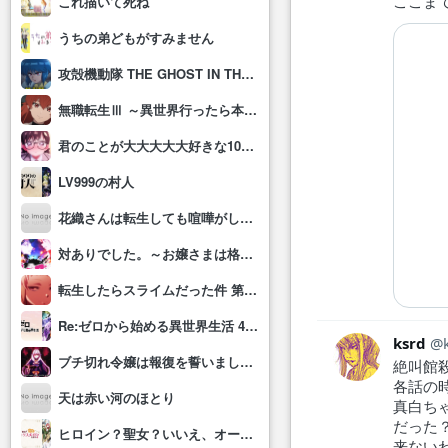
ここま
これ描いて死ね
うちの弟どもがすみません
攻殻機動隊 THE GHOST IN THE SHELL
無職転生Ⅲ ～異世界行ったら本気だす～
君のことが大大大大大好きな100人の彼女(第3期)
LV999の村人
花織さんは転生しても喧嘩がしたい
対ありでした。～お嬢さまは格闘ゲームなんてしない～
転生したらスライムだった件 第4期
Re:ゼロから始める異世界生活 4th season
ksrd
ブチ切れ令嬢は報復を誓いました。 ～魔導書の力で祖国を叩き潰します～
絶叫館
各話の
天は赤い河のほとり
真白ち
だった
ヒロイン？聖女？いいえ、オールワークスメイドです(誇)！
来ない