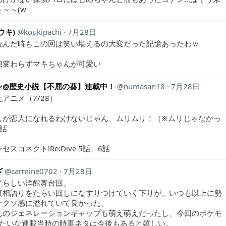
～～(w
ウキ)
koukipachi
7月28日
読んだ時もこの回は笑い堪えるの大変だった記憶あったわｗ
相変わらずマキちゃんが可愛い
ン@歴史小説【不屈の葵】連載中！
numasan18
7月28日
アニメ（7/28）
しが恋人になれるわけないじゃん、ムリムリ！（※ムリじゃなかっ
3話
セスコネクト!Re:Dive 5話、6話
ざ
carmine0702
7月28日
ノらしい洋館舞台回。
真相語りをたらい回しになすりつけていく下りが、いつも以上に勢
ケクソ感に溢れていて良かった。
んのジェネレーションギャップも萌え萌えだったし、今回のポケモ
みたいな連載当時の時事ネタは今後もあると嬉しい。