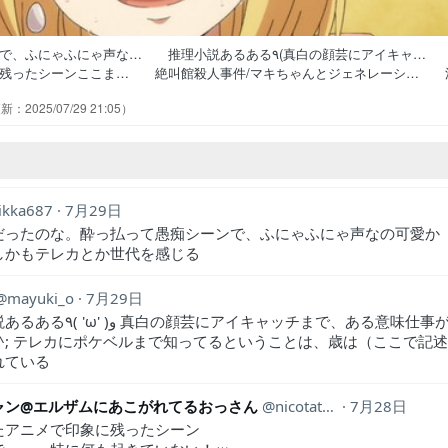
ゃふにゃ声な… 推理小説あるある٩(真白の顔芸にアイキャ… 今
に残ったシーンここま… 絶叫館殺人事件/マキちゃんとジェネレーシ… 
は笑い堪えるの大変… 今日見たアニメ（7/28）・わたしが恋人… 明
2025/07/29 21:05
更新します！・わ… 探偵モノらしい洋館舞台回。事件の真相語り… ミス
用意して、ありそ… 皆さまこんばんはです！引き続きまだまだ観…
ikka687
7月29日
だったのな。酔っ払って愚痴シーンで、ふにゃふにゃ声なの可愛か
しかもテレカとか世代を感じる
mayuki_o
7月29日
真白の顔芸にアイキャッチまで、ある意味仕事が
_^; テレカにポケベルまで知ってるということは、歳は（ここで記
れている
ャン@エルザムにあこがれてるおっさん
nicotattyann
7月28日
たアニメで印象に残ったシーン