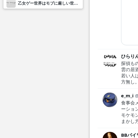
乙女ゲー世界はモブに厳しい世界です2
ひらり
探偵も
雲の居
若い人
方無し
e_m_i
食事会
ーショ
モケモ
まかし
BBパ