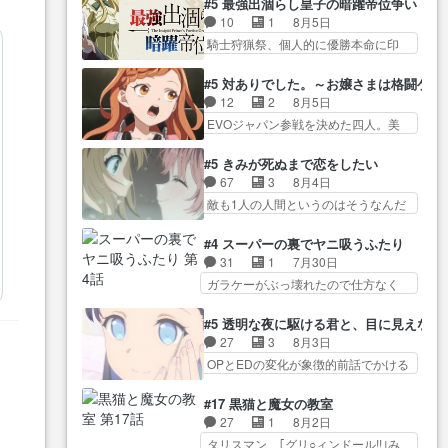
が暴れてると聞い… ちょっと年
#5 最強出涸らし皇子の暗躍帝位争い
が… “貧乏籤百連無料ガチャ”100
コマだいぶ理性持ち始めた。この世
齢の事を言いすぎとゆーか言い
10
1
8月5日
連でも1回… 2期入ってから地味
界の… 原作読んだのもう何年も
訳… ベリルの母もやはり只者じ
騎士狩猟祭、個人的に優勝本命に印
だよね。ただでさえ幼女… 「餌
前なのに、覚えてる… コイルの
ゃなかったかベリ…
を付けた… 細かい設定を考える
になってもらわねばならぬ」って言
汚職を突き止めるべくバトーの指
のが面倒な時は古代魔法… エル
葉に… ゼートゥーア左遷によっ
#5 対ありでした。～お嬢さまは格闘ゲ
導… やまとん1号はどこの部分で
ナがチートすぎる笑アルは最初から
て参謀本部の連携が… 緊張感あ
12
2
8月5日
使うのだろう？… 日本とロシア
自分… プラネット・ウィズ展開
る戦闘描写とギャグ今週の『有能
EVOジャパン参戦を決めた四人。美
が絡む政治の話かつ色々な用
アツいな「騎士狩猟… 麦茶どこ
な…
緒の母… この作品に唯一足りな
語… 第５話をprimevideoで視聴
ろかタイトル通り麦茶の出涸らし
いと思ってた(無くて… 見た目は
しまし… 前回同様『イノセン
#5 きみが死ぬまで恋をしたい
ぐ… 第５話をABEMAで視聴しま
気品溢れてるのに中身は…美緒マ
ス』を含む押井・神山版… 第５
67
3
8月4日
した。視聴に… 復讐に燃える吸
マ… テーマ：格ゲー大会に行く
話「EPISODEラストの母親の気持…
敵も1人の人間というのはそうなんだ
血鬼兄弟の弟ですいいキャラ…
には？感想は、美… 大会を前に
けど状… もう着れないからって
クリスタ皇女が“萌え”なのでこの娘が
格ゲー熱が高まる一方、百合の
どういう意味だろうな… ミミを
皇帝… ウサギ好きそうな王女殿
#4 スーパーの裏でヤニ吸うふたり
本… 東京で開催される格ゲー大
人間に戻して欲しいでも自分達が代
下がかわいい。幼馴… ついに始
31
1
7月30日
会に参加すること… Japanに向け
わ… ご視聴ありがとうございま
まった狩猟祭。エルナの活躍で上
ガラケーがぶっ壊れたので仕方なく
て外泊届にサインをもらっ… 長
した見るたびに切… 誰かと思っ
位…
スマホに… 佐々木さんとは同い
崎から大会のために東京へ!/でも観光
たらちゅー先輩か。しれっと相
年くらいに思ってたけど… やは
よ… 旅の支度全部やってくれる
#5 透明な夜に駆ける君と、目に見えない
方… 第５話感想：コ□した相手に
り出オチ感が否めず、エピソードの
先輩、なんだかん… 第５話をｄ
27
3
8月3日
も家族や…､戦… つらい回だ……
打率… 田山さんが佐々木さんに
アニメストアで視聴しました。視…
OPとEDの変化が象徴的前話でかける
つらすぎる……。エスタ先輩…
沼っていく…こんな… 佐々木さ
には… 小春の透明なモヤのかか
今週のシーナとミミも可愛かった2人
ん、腕フェチなんですね笑最近ま
った世界。どんな女… そうか、
の関係… 確かに相手にも家族や
#17 黒猫と魔女の教室
じ… 佐々木がガラケーからスマ
こんな風に見えてるのかぁ。かけ
大切な人はいるけど、… 白シャ
27
1
8月2日
ホに変えるって、… もうドラマ
る… 完全な両片思いになりまし
ツが作業着みたいなもんなんですか
タリスマン、｢グリ○ィンドール!!｣み
版孤独のグルメファンコンテン