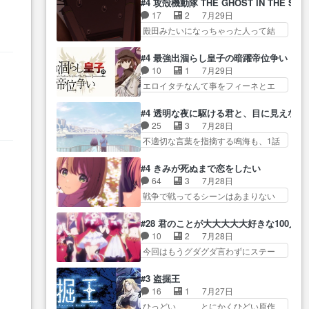
に・ベリルはミュ… おっさんの
#4 攻殻機動隊 THE GHOST IN THE SHE
全… 第４話をU-NEXTで視聴しま
グを更新しました!!宜しければ、是
親となるとお爺ちゃんだよね孫
17
2
7月29日
した。視聴… スマホを買うた
非… 計画通りにはいかないね笑
扱… ・ベリル、実家に帰ること
殿田みたいになっちゃった人って結
め、都心で待ち合わせをした…
やり遂げた(ほぼ… 今回もターニ
に・ベリルはミュ…
構会社に… バトーがカッコいい
OP曲きっかけで見始めてたけどなん
ャに不都合なことがあったり
と思ってたら、トグサが… あの
だかん… いきなりシリアス展開
#4 最強出涸らし皇子の暗躍帝位争い
し… 白髪の男性が語った家族を
見た目もうただのロボでしかないん
ぶち込んでくるじゃん… 春希の
10
1
7月29日
失った喪無感が、… 連邦に対し
だよ… 俺らの汗拭きそりゃいや
家庭事情は複雑。食事とか隼人が親
エロイタチなんて事をフィーネとエ
て有利な講話条件を引き出すた
だろwwバトー＆ト… イノセンス
身…
リーにア… アルも気付かなかっ
め… コンコルド効果に油を注ぐ
の元となった回だけど、ガイノ
た事を…フィーネは自分… モン
ターニャの勝利軍… 犠牲を払っ
#4 透明な夜に駆ける君と、目に見えない
イ… アダム・リンクやジェイム
スターを呼ぶ笛？黒幕は狩猟祭とは
ても良いならお前たちが前線へ
25
3
7月28日
スン(教授)型サ… アンドロイドも
関係… 平凡な少女に見える眼鏡w
行… 戦闘がアッサリし過ぎじゃ
不適切な言葉を指摘する鳴海も、1話
おっさんの汗を拭くのは嫌や…
眼鏡属性は持ち合… 神アニメ、
ない？戦争がメイ…
では冬… かけると鳴海のやり取
押井守監督のイノセンスの土台にな
ケテーイ！「騎士狩猟祭、前夜
り微笑ましいw良い奴… どう接し
ったエピ… コミカルなのにも慣
#4 きみが死ぬまで恋をしたい
の… フィーネがアルノルトに活
ていいのかわからず戸惑うかける
れてきました。１話でし… ロボ
64
3
7月28日
躍してもらいたが… 第４話を
も… 盲目だと相手の表情も分か
ットの反乱は今となっては良くある
戦争で戦ってるシーンはあまりない
ABEMAで視聴しました。視聴
らないからどう思… 今期のバッ
話し…
とはいえ… 前回までにあまり見
に… 第４話、アルとフィーネの
クナンバーみたいなOPアニメ。
れなかったようなシーナ… ミミ
２度目のデート出… マジできな
#28 君のことが大大大大大好きな100人の
… 初デートで冬月を笑わせよう
の存在で揺らぐ14クラス約束された
臭いぞ帝位争い。姉からの刺客
10
2
7月28日
とする姿も冬月… 特に大きな事
死… ミミの秘密をあっさり受け
を… ふぃーねと町の様子を見に
今回はもうグダグダ言わずにステー
件やイベントが起きるでもな
入れたのは拍子抜… 蘇生魔法っ
行ったら町中で窃…
ジを見た… 君のことが大大大大
く… 初デートで冬月を笑わせよ
て下衆い国なら進退窮まったら
大好きな１００人の彼女… 100カ
うとする姿も冬月… 3話までは主
#3 盗掘王
手… 蘇生魔法ヤバイけどミミい
ノ版ラブライブ！？こういうのは
人公がどうでもいいことでず
16
1
7月27日
なかったら詰んで… アニメオタ
人… 俺、みんなのレッスン動画
っ… 花火購入に浅草へ…行き当
ひっどい、、、とにかくひどい原作
クあるある：作中に花が登場す