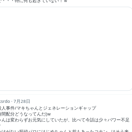
で・・・特に何も起きていない！ｗ
ksrdo
7月28日
殺人事件/マキちゃんとジェネレーションギャップ
時間配分どうなってんだ(w
ゃんは変わらずお元気にしていたが、比べて今話は少々パワー不足
？
わけがない探偵パロにはじめちゃんと前もあったコナン...はそう来