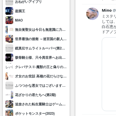
おねがいアイプリ
Mino
盗掘王
ミステ
MAO
しては
白石恵
無自覚聖女は今日も無意識に力を垂れ流す
ドアノ
世界最強の後衛 ～迷宮国の新人探索者～
鎧真伝サムライトルーパー(第2クール)
骸骨騎士様、只今異世界へお出掛け中Ⅱ
クレバテスⅡ-魔獣の王と偽りの勇者伝承-
才女のお世話 高嶺の花だらけな名門校で、学院一のお嬢様(生活能力皆無)を陰ながらお世話することになりました
ふつつかな悪女ではございますが～雛宮蝶鼠とりかえ伝～
花ざかりの君たちへ(第2期)
追放された転生重騎士はゲーム知識で無双する
ポケットモンスター(2023)