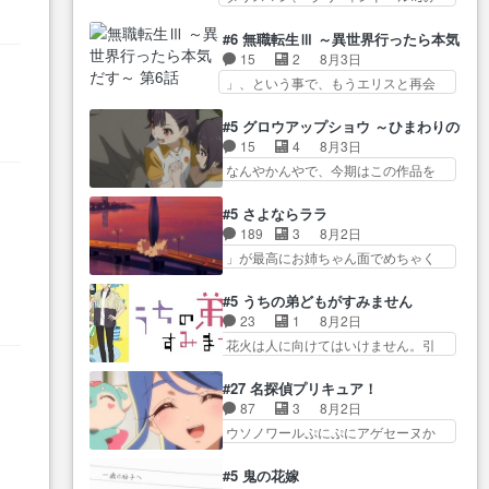
たねぇ…OPとE… 余計な物は描
ね…
た… 最初の障害ゴーレムを全員
ツ… 「お腹冷えちゃわない？
かず白く靄がかった小春ちゃ
で力を合わせて倒… アリアはホ
佐々木さんの優しさ… 先行で見
#6 無職転生Ⅲ ～異世界行ったら本気だ
ん… 光も感じない完全な盲目な
ントスピカが大好きだよね。ツ
た時より2人のやり取りに癒しを
15
2
8月3日
んやね…おめかし… 母役に能登
ン… 一等級ポテンシャルのアリ
感… ABEMA版の7〜8話佐々木が
」、という事で、もうエリスと再会
さんって禁じ手使ってきたー！
アちゃん可愛くて… そういや、
実年齢以上…
か？っと… サラの再登場によっ
E… 今回は小春視点も描かれてい
アリアは能力は最上級のくせに、
てルーデウスの成長が確… 人間
て良かった本当… 股に海豚を挟
#5 グロウアップショウ ～ひまわりのサ
… とうとうアリアと直接競う場
関係の清算が粛々と進められている
み水上バスでの会話を反芻…
15
4
8月3日
がきたこれまで… 毎度ながらの
サラ… サラとの関係に対して完
恋… OPEDとも無人バージョンか
なんやかんやで、今期はこの作品を
スピカの顔面芸推しのハナち
全に「昔の女」とし… ルーシー
ら主人公２人…
一番推し… 時給50円じゃ借金は
ゃ… クソレビュータリスマン趣
にデレるルディが完全に親バカで
減らない(^_^;サ… 葵ちゃん可愛
味ダダ漏れで好き… 期末試験が
#5 さよならララ
微… サラとは会ってほしいちゃ
すぎるな楠木ともりちゃんの
始まろうとしておりスピカは対
189
3
8月2日
んとした別れ方し… サラは未練0
ね… デフォルメされた表情が特
策… 能力鑑定胸像タリスマン氏
」が最高にお姉ちゃん面でめちゃく
だと言っていたけど人の気持
に多かったのが印… 葵＆茜の回
容姿も評価してし…
ちゃかわ… さすがに割れた窓ガ
ち… 実は結構好きなキャラモヤ
も良きでした。あの証拠写真、
ラスの弁償は求められた… 逡巡
モヤする別れ方だ… 役で出演さ
#5 うちの弟どもがすみません
ひ… 互いが互いのことを想って
を振り切ってみんなに謝ったララの
せていただきました！よろしく
23
1
8月2日
いるのにすれ違っ… 第５話をｄ
思い… 仕事に馴染めない辺り観
お… 毎クールメインヒロインを
花火は人に向けてはいけません。引
アニメストアで視聴しました。
ていて苦しいところ… ララちゃ
好きになっちゃう…
きこもり… 糸はまだ柊の顔も見
視… 葵ちゃんに〝瑞佳ちゃんと
んの事情はもう少し皆に話して良
たことなかったっけ！1… ってお
練習したい〟と言… 本当この作
#27 名探偵プリキュア！
い… ララと茉里とで初のアルバ
名前を見たんだけどあの中村大樹さ
品は「キャラ」を活かすのがう
87
3
8月2日
イト。七転八倒し… 労働するプ
ん… 糸ちゃんカッケー、色んな
ま… みずかちゃんの介入で双子
ウソノワールぷにぷにアゲセーヌか
リンセスえらい。プリンセスの
意味でwゲームが… 姉から性的興
の仲にヒビが………
わよ!!… 順当にマコトジュエルの
精… アンデケン行ってケーキ食
奮覚えてないよね？なんて言
争奪戦をやったと。… 記憶を取
べて、帰りにカメ… ララが働く
#5 鬼の花嫁
わ… テーマ：引きこもりの理由