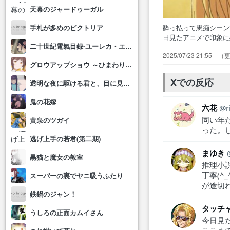
天幕のジャードゥーガル
酔っ払って愚痴シーンで、ふに
手札が多めのビクトリア
日見たアニメで印象
二十世紀電氣目録-ユーレカ・エヴリカ-
画で読んだ時もこの回
2025/07/23 21:55
アニメの感想を2つ
グロウアップショウ ～ひまわりのサーカス団～
リーみたいな舞台を
Xでの反応
透明な夜に駆ける君と、目に見えない恋をした。
鬼の花嫁
六花
r
同い年
黄泉のツガイ
った。
逃げ上手の若君(第二期)
まゆき
黒猫と魔女の教室
推理小説あるある٩( 'ω' )و 
丁寧(^
スーパーの裏でヤニ吸うふたり
が途切
鉄鍋のジャン！
タッチ
うしろの正面カムイさん
今日見