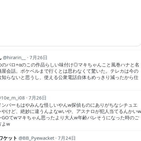
ん
hirarin__
7月26日
ののパロ+αのこの作品らしい味付け◎マキちゃんこと風巻ハナと名
酒屋会話。ポケベルまで行くとは思わなくて驚いた。テレカは今の
は知らないと思うし、使える公衆電話自体もめっきり減ったから仕
。
10e_m_i08
7月26日
メンバーもはやみんな怪しいやんw探偵ものにありがちなシチュエ
ンやけど、絶妙に違うんよなwいや、アスナロが犯人当てるんかい
ンGOてwマキちゃん思ったより大人w年齢バレそうになった時のご
方よw
イワケット
BB_Pyewacket
7月24日