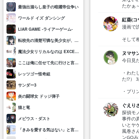
たかぁ～
最強出涸らし皇子の暗躍帝位争い
ワールド イズ ダンシング
紅葵(コ
漫画で
LIAR GAME -ライアーゲーム-
そして
転校先の清楚可憐な美少女が、昔男子と思って一緒に遊んだ幼馴染だった件
魔法少女リリカルなのは EXCEEDS Gun Blaze Vengeance
ヌマサ
今日見た
ここは俺に任せて先に行けと言ってから10年がたったら伝説になっていた。
・わた
レッツゴー怪奇組
た!?） 
サンダー3
・プリン
炎の闘球女 ドッジ弾子
ぐえり
猫と竜
探偵モ
事件の
メビウス・ダスト
いとヤ
「きみを愛する気はない」と言った次期公爵様がなぜか溺愛してきます
風巻さ
ンGO