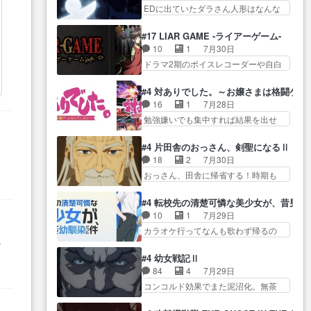
生産… ここうっすら思ったこと
この作品は近年稀に見るおっさんキ
EDに出ていたダラさん人形はなんな
子やーん総務課長と娘の女子…
ズバリ言ってくれて… おかし
ャラの充…
んだと… 『ダラさんと呼ぶ者が
これがこの世界の仕組みか‥Lv200帯
い、さわやかだ 世話好きの陰に支
生まれた日』をダラさ… 陰惨な
の… そのために役割を超越する
#17 LIAR GAME -ライアーゲーム-
配… ヤクねこのクワガタ取りの
過去がきっちり現代に継承されてい
者の出現させるた… アリスのお
10
1
7月30日
話見て切なくなっ… 普段は選別
る… ダラさんと姉弟の母との出
陰で他の勇者達も共闘してくれ魔…
ドラマ2期のボイスレコーダーや自白
された4～600レスを2,30… 隠し
会いの話やはりダ… ダラさんの
ゲーム… ヨコヤは人間の弱い所
方が密売人のそれww唐突な作画力の
過去話も佳境…げに恐ろしいは
をつくのが抜群に上手… 昼の国
正… なんか今日はかなり一瞬で
#4 対ありでした。～お嬢さまは格闘ゲ
人… 第５話感想：２人の過剰な
の奴らも馬鹿が多いが、夜の国も同
終わっちまったっ… 先週と比べ
16
1
7月28日
貢ぎ物?の礼とし… 第５話感想：
じ… ご視聴ありがとうございま
てまだまともに見えた。4話は過…
勉強嫌いでも集中すれば結果を出せ
姉のお誕生会にダラさんを招
した来週もよろし… 握った◯治
る美緒が… 毎晩スト６対戦を楽
待… 部分的に時系列が4話と入れ
郎（中の人的に）仲間であるプ
しむ４人。だが、期末試… どん
替わってるのね… こんなデカイ
#4 片田舎のおっさん、剣聖になるⅡ
レ… ヨコヤの頭の回転の速さと
なゲームも相手が強すぎるとやる気
のどうやって運ぶんだよ！？
18
2
7月30日
人間の心理を利用… 夜の国のヨ
無く… テーマ：テスト勉強と大
姉… ダラさん、人型形態にもな
おっさん、田舎に帰省する！時期も
コヤ支配がますますひどく……。
会感想は、美緒がテ… すげーー
れるんか!?w髪…
時期だし… じいさん、ベリル、
… ヨコヤは飴と鞭で夜の国の独
ーーーーーーー良い……。女性声
副団長、年長者が強い順… 底知
裁支配を強化、… やはりヨコヤ
#4 転校先の清楚可憐な美少女が、昔男
優… 深夜の格ゲー対戦よりテス
れない爺さんには夢が詰まってると
いいですね。昼の国が勝てる
10
1
7月29日
トの方がよっぽど… 真剣に授業
思う… クルニ、ヘンブリッツ、
流… 役で出演いたしました。次
カラオケ行ってなんも歌わず帰るの
を受けて、夜は珠樹の部屋で格
ミュイと一緒におっ… 帰省、お
回も緊張が止まり…
かよハン… 春希ちゃんの私服、
ゲ… 来たる定期テストに向けて
w
供ヒロインはクルニ。順番的には
めっちゃ可愛いぞ！！！… どう
勉強会！美緒ちゃ… 受験勉強と
#4 幼女戦記Ⅱ
確… 父親から手紙が来た。サー
やらあの女優さんが春希のお母さん
戦闘の2択なら戦闘を選ぶ娘w
84
4
7月29日
ベルボアの退治の… ここでヘン
のよ… 春希ちゃん姫ちゃんに野
美… 勉強嫌いでバトルを選ぶっ
コンコルド効果でまた泥沼化。無茶
ブリッツくんが同行するのが変
菜の子も凄え可愛い… 隼人くん
て、ひぐらしの沙…
振りに奇… ルーデルドルフ中将
で… ・ベリル、実家に帰ること
のスマホを買いに行ってたけど完
自らが行う煙草と葉巻は… ブロ