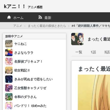
kアニ！！
アニメ感想
ホーム
最新
アニメ
まったく最近の探偵ときたら
#4「絶叫館殺人事件／マキちゃんとジ
放映中アニメ
まったく最
ヤニねこ
一覧
1話
3話
さよならララ
名探偵プリキュア！
まったく最近
幼女戦記Ⅱ
きみが死ぬまで恋をしたい
乙女怪獣キャラメリゼ
令和のダラさん
バンドリ！ ゆめ∞みた