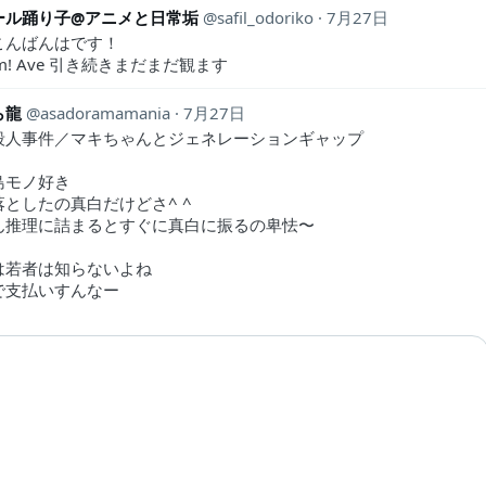
ール踊り子@アニメと日常垢
safil_odoriko
7月27日
こんばんはです！
eam! Ave 引き続きまだまだ観ます
ら龍
asadoramamania
7月27日
殺人事件／マキちゃんとジェネレーションギャップ
島モノ好き
としたの真白だけどさ^ ^
ん推理に詰まるとすぐに真白に振るの卑怯〜
は若者は知らないよね
で支払いすんなー