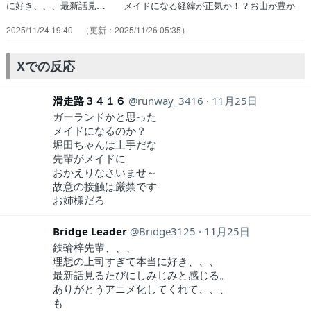
に好き、、、最新話見… メイドになる経緯が正気か！？お山が豊か
な… 亀川の手掛けたイベントを成功させるため自… 俺は何を見せ
2025/11/24 19:40
2025/11/26 05:35
られてるの？ブラックすぎ～が… コラボカフェ初日にバイトが3人も
休んでる… ア゛ーーーーーーーーーーーーーーーーーー… 鉄輪・
堀田のメイド姿かわいいと同時に企画… you(angela)君のとなり(前島
Xでの反応
亜… コラボカフェのメイドに扮装し接客するが役…
滑走路３４１６
runway_3416
11月25日
ガーランドかと思った
メイドになるのか？
堀田ちゃんは上手だな
先輩がメイドに
おかえりなさいませ～
故意の接触は厳禁です
お姉様だろ
Bridge Leader
Bridge3125
11月25日
鉄輪梓先輩、、、
理想の上司すぎて本当に好き、、、
最新話見るたびにしみじみと感じる。
ありがとうアニメ化してくれて、、、
も