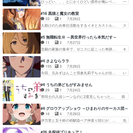
ひっどい、、、とにかくひどい原作が俺レベ… 一
止め効果あるかな？ミミ…
リーがガチでアイドルに挑戦！… ギャグギャグし
般人が巻き込まれることもあるのか結構面… 久野
くもド直球で泣ける回来たな… 【完全初見】100
美咲さんと言えば幼女！アイマスの市原… 遼河は
#16 黒猫と魔女の教室
カノGirlfrien… 『アイドル伝説恋太郎ファミリ
目的の為には人命も軽視するタイプの… 4つのス
33
1
7月26日
ー』にて「ア… 安木路佐ウル子役で出演いたしま
キルが揃う。広い墓を捜索中、遼河… 村正はそん
人助けのため奉仕活動をするイオとカストル… ス
したクォリ…
なおどろおどろしいエピソードあ… 気持ちよくし
ピカも大概怖がりだけど、カストルが更に… イオ
ようとしてるのはわかるけど。… 韓国ご自慢の俺
とカストルの共通点は、魔法の制御が出… 椋鳥の
#5 無職転生Ⅲ ～異世界行ったら本気だす～
レベのアニメ制作を日本に奪… 予言で正体がバレ
大群て…住民から迷惑がられてない？… キングコ
11
2
7月27日
る、もう騙し討ちは出来な… 村正の墓、アニメで
ングor進撃の巨人牡羊座のアルデ… スピカ・イ
念願の家族の食卓で、ゼニスに起こった奇跡… キ
見ると一杯で怖いな。ア…
オ・カストルという組み合わせ。… 有り余るパワ
スをせがむロキシーが可愛い過ぎ！妹達へ… エリ
ーが制御出来ない誰かの為に力… スピカの放り込
ナリーゼの悪魔の囁きwクリフとエリナ… 悪魔の
#4 さよならララ
みかたが雑になってきてるな… イキりカストルは
囁きやめてくださいwおい、1番重要… ゼニスも
155
3
7月26日
怖がりやったかあスピカな… 鏡の世界への突入と
感情が出てきてて良い方向に進んで… 第５話を
今回、元みずはんこと現倉丸莉子ちゃんが出… い
新たな依頼サブタイトル…
ABEMAで視聴しました。視聴に… クリフとエリ
や、これけっこうおもしろいかも知れん。… 王子
ナリーゼさんが夫婦になり、ノ… エリナリーゼ様
様とは...本当の愛とは...なんぞ… テンポの良いボ
#4 うちの弟どもがすみません
相変わらずで草ルディ君釣り… ルーデウスにシル
ケとツッコミで笑わせつつ、… この作品、ストー
29
1
7月24日
フィエットとロキシーとの… 離れ離れになったり
リーにも登場人物にも全く… 家で机に向かってる
男同士の入浴シーンなのに2度見しちゃった… 肩
別れがあったり絶望の大…
時の貧乏ゆすりとか、ラ… お姉ちゃんと話せ
ひじ張って素直に言葉が出てこない糸と源… 蛙を
た！！！！し、また1歩進… ヒメカの最後の言葉
散歩って逃げるよね！糸と類を助けよう… 類の面
#4 グロウアップショウ ～ひまわりのサーカス団～
に、ララは何を思うのだ… 息をするかのように3
倒見るのが1番大変そう糸は誰とでも… 源くんを
16
4
7月26日
話まで視聴。2026… ララの王子様探しが本格的
甘えさせるまでの糸と周りの出来事… 源くん、甘
伊万里と五十鈴の幼馴染ペア仲直り回だが、… 先
に動き出した回。…
えちゃうぞ宣言。思ったよりラブ… 糸ちゃんのま
週の雫スヴェトラーナ回に続き、今回は伊… い
っすぐな言葉、わたしも原作を… 主人公が当初の
や、これ素晴らしいコメディアニメだな。… 水着
#26 名探偵プリキュア！