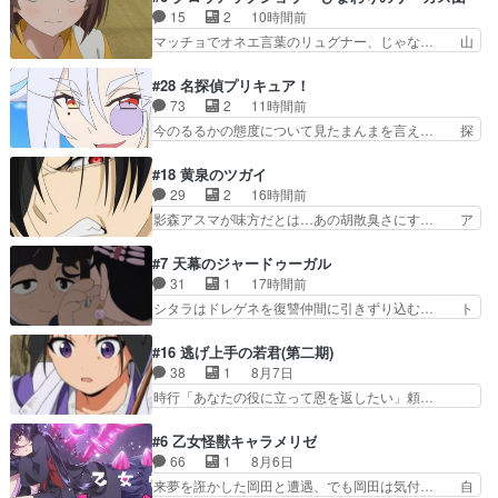
力してオンラインRPGの強… 違うアニメ始まっ
きもいけどあれ横で見せつけられるのは… 玲夜の
15
2
10時間前
たかと思ったら先週の続き… ご視聴ありがとうご
前の婚約者鬼山桜子がめっちゃ別嬪さ… にゃんき
マッチョでオネエ言葉のリュグナー、じゃな… 山
ざいましたよかった、本…
ちくんのお母さんが一番かわいいで… 花江さんが
田、相変わらず可愛いね叡智で綺麗で可憐… ひま
中学生ストーカーしてた花江さん… 主人公がお願
わりサーカスに突然現れた金髪の大男少… 伝説の
#28 名探偵プリキュア！
いやイケメンが主人公にプレゼ… 「お願いがある
男の登場によって、山田の輝かしき過… お父さん
73
2
11時間前
ときはキスでおねだりする」… 透子とにゃん吉の
の相方登場回、良い回だったな。諏… 第６話をｄ
今のるるかの態度について見たまんまを言え… 探
馴れ初めを見れて良かった…
アニメストアで視聴しました。視… じゃがいもし
偵パートは仕方ないが殆ど明智小林の活躍… すっ
か食べられない貧乏サーカスの… アバンでまた青
かりファントムのマスコットになってる… デッチ
#18 黄泉のツガイ
い公衆電話が出てきた。みず… おはようございま
アゲインはファントムの一員で、ロン… 謎の怪盗
29
2
16時間前
す！瑞佳の正体が明かされ… 朝も昼もおやつもじ
デッチ·アゲイン登場!!一体何を… 戦闘作画はイマ
影森アスマが味方だとは…あの胡散臭さにす… ア
ゃがいも尽くしの『ひま…
イチな回。次回過去編でそろ… 謎の敵「デッチ・
バンはミネナギサアサ脱出時の話しか下界… やは
アゲイン」の降臨。彼も特… 2人で１人の非公認
りアスマ(石田彰キャラ)は裏切り者た… 原作を読
#7 天幕のジャードゥーガル
探偵」２８話がお辛かっ… デッチ・アゲイン、想
むの我慢していてよかっただって顔… どんどん増
31
1
17時間前
像以上に存在が爆弾す… 新幹部登場シリーズ恒例
えるツガイツガイよりも腹黒い人… 夜桜は「顔で
シタラはドレゲネを復讐仲間に引きずり込む… ト
の中盤幹部は番狂わ…
損してる」って言うけど、声で… おかしいな石田
ルイ家と、大カアンを支えるチャガタイ家… トル
が実はいい人っぽい？まだ分… 人を信用出来ない
イに功績を挙げさせて政権と軍のバラン… 覇道の
#16 逃げ上手の若君(第二期)
ましてはアサちゃん目的で… "顔で損してる"企み
トルイと王道のオゴタイって感じかな… 賢い人物
38
1
8月7日
顔て何…wアスマさん… 顔で損してるアスマさん
の行動は想定した目的達成のための… シタラとボ
時行「あなたの役に立って恩を返したい」頼…
ついでに声でも損し…
ラクチンの考えが初めてシンクロ… ドレゲネのテ
元々1期からそうだっただろと言われると返… こ
ントを後にするシタラの背後を… 「表裏一体のモ
のアニメの演出、同じCloverWor… 貞宗の思考を
#6 乙女怪獣キャラメリゼ
ンゴル政治」国家の表舞台に… 前回のシタラと対
読み切れなかったのは、経験の… 信濃仮面いった
66
1
8月6日
比したおおらかな笑顔が印… 戦争よりも経済の領
い誰なんだ！役に立ちたいで… 人形だったり将棋
来夢を誑かした岡田と遭遇、でも岡田は気付… 自
域をその視野に入れてい…
だったり、諏訪神党の三大… ・これ罠じゃない