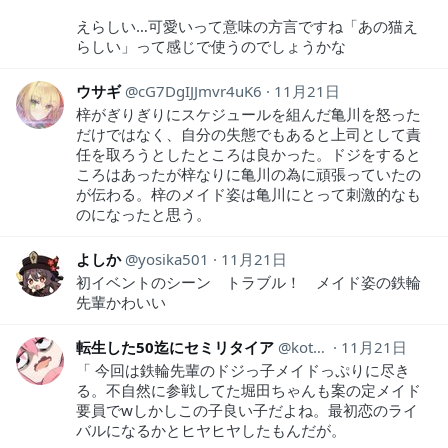
えらしい…可愛いって意味の方言ですね「あの猫え
らしい」って感じで使うのでしょうかな
ウサギ
cG7DgIJJmvr4uK6
11月21日
梓がぎりぎりにスケジュールを組んだ亀川を怒った
だけではなく、自分の失態でもあると上司として責
任を取ろうとしたところは良かった。ドジをすると
ころはあったが梓なりに亀川の為に頑張っていたの
が伝わる。梓のメイド姿は亀川にとって刺激的なも
のになったと思う。
よしか
yosika501
11月21日
初イベントのシーン トラブル！ メイド姿の鉄輪
先輩かわいい
転生した50迄にセミリタイア
kotahinshi2
11月21日
「 今回は鉄輪先輩のドジっ子メイドっぷりに尽き
る。不自然に参戦してた堀田ちゃんも案の定メイド
要員でwしかしこの子良い子だよね。最初恋のライ
バルになるかとヒヤヒヤしたもんだが。