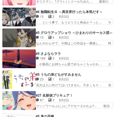
タリスマン、｢グリ○ィンドール!!｣みた… 最初の
話佐々木が実年齢以上…
い完全な盲目なんやね…おめかし… 母役に能登さ
障害ゴーレムを全員で力を合わせて倒… アリアは
んって禁じ手使ってきたー！E… 今回は小春視点
ホントスピカが大好きだよね。ツン… 一等級ポテ
#6 無職転生Ⅲ ～異世界行ったら本気だす～
も描かれていて良かった本当… 股に海豚を挟み水
ンシャルのアリアちゃん可愛くて… そういや、ア
15
2
8月3日
上バスでの会話を反芻…恋… OPEDとも無人バー
リアは能力は最上級のくせに、… とうとうアリア
」、という事で、もうエリスと再会か？っと… サ
ジョンから主人公２人…
と直接競う場がきたこれまで… 毎度ながらのスピ
ラの再登場によってルーデウスの成長が確… 人間
カの顔面芸推しのハナちゃ… クソレビュータリス
関係の清算が粛々と進められているサラ… サラと
#5 グロウアップショウ ～ひまわりのサーカス団～
マン趣味ダダ漏れで好き… 期末試験が始まろうと
の関係に対して完全に「昔の女」とし… ルーシー
15
4
8月3日
しておりスピカは対策… 能力鑑定胸像タリスマン
にデレるルディが完全に親バカで微… サラとは会
なんやかんやで、今期はこの作品を一番推し… 時
氏容姿も評価してし…
ってほしいちゃんとした別れ方し… サラは未練0
給50円じゃ借金は減らない(^_^;サ… 葵ちゃん可
だと言っていたけど人の気持ち… 実は結構好きな
愛すぎるな楠木ともりちゃんのね… デフォルメさ
#5 さよならララ
キャラモヤモヤする別れ方だ… 役で出演させてい
れた表情が特に多かったのが印… 葵＆茜の回も良
189
3
8月2日
ただきました！よろしくお… 毎クールメインヒロ
きでした。あの証拠写真、ひ… 互いが互いのこと
」が最高にお姉ちゃん面でめちゃくちゃかわ… さ
インを好きになっちゃう…
を想っているのにすれ違っ… 第５話をｄアニメス
すがに割れた窓ガラスの弁償は求められた… 逡巡
トアで視聴しました。視… 葵ちゃんに〝瑞佳ちゃ
を振り切ってみんなに謝ったララの思い… 仕事に
#5 うちの弟どもがすみません
んと練習したい〟と言… 本当この作品は「キャ
馴染めない辺り観ていて苦しいところ… ララちゃ
23
1
8月2日
ラ」を活かすのがうま… みずかちゃんの介入で双
んの事情はもう少し皆に話して良い… ララと茉里
花火は人に向けてはいけません。引きこもり… 糸
子の仲にヒビが………
とで初のアルバイト。七転八倒し… 労働するプリ
はまだ柊の顔も見たことなかったっけ！1… って
ンセスえらい。プリンセスの精… アンデケン行っ
お名前を見たんだけどあの中村大樹さん… 糸ちゃ
#27 名探偵プリキュア！
てケーキ食べて、帰りにカメ… ララが働く事での
んカッケー、色んな意味でwゲームが… 姉から性
87
3
8月2日
てんやわんや。働いて大変… 地道に働き人と関わ
的興奮覚えてないよね？なんて言わ… テーマ：引
ウソノワールぷにぷにアゲセーヌかわよ!!… 順当
る日々の中に愛を見いだ…
きこもりの理由感想は、久しぶり… 元ゲーマーな
にマコトジュエルの争奪戦をやったと。… 記憶を
ので、はちゃめちゃ楽しく作業… 糸ちゃんと源く
取り戻し正式に探偵事務所で働き始め… ポワロ、
#5 鬼の花嫁