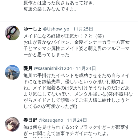
原作とは違った良さもあって好き。
毎週の楽しみなんですよ。
ゆーしょ
Ushow_yo
11月25日
メイドになる経緯が正気か！？と（笑）
お山が豊かなパイセン、金髪インナーカラー方言女
子とマシマシ属性にメイド姿と萌え界のフルアーマ
ーかと思ってしまった
憂月
sasanishiki1204
11月24日
亀川の手掛けたイベントを成功させるため自らメイ
ドになる鉄輪先輩、優しいというか凄い行動力よ
ね。メイド服着るのは気が引けそうなものだけどあ
まり気にしてないぽい。メンタル強いな(笑)不器用な
がらメイドとして頑張ってご主人様に給仕しようと
してるのが可愛かった(笑)
春日野
kasuqano
11月24日
俺は何を見せられてるの？ブラックすぎ～が部落す
ぎ～に聞こえて無事キチガイになったよ。