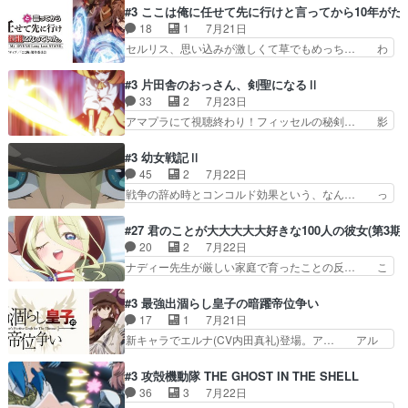
「将来の夢」地元志向が強くな… さすがにてこ入
ぁ、こんな都合よく格ゲー女子が集まるか… 規律
#3 ここは俺に任せて先に行けと言ってから10年が
れしてきた。ミステリアスな… 弟くんから昔の話
違反は許さない人かと負けず嫌いの可愛… 何かに
18
1
7月21日
を絵に描いて！と言われた… 神をも恐れぬ姉弟と
一生懸命になっている女の子はかわい… 先の一件
セルリス、思い込みが激しくて草でもめっち… わ
ダラさんのコメディかと…
で綾と美緒は親しくなる。厳しい寮… 体育会系み
ーい、可愛い男の子キャラが出て来た～♪… 隠し
たいな点呼が行われるお嬢様学校… ３話、このタ
子前提から離れないセルリスちゃんゲル… 顎ヒゲ
#3 片田舎のおっさん、剣聖になるⅡ
イプの作品によくある『努力型… 格ゲー専門用語
生えたゴリラ系中年おっさんが男に会… どうあが
33
2
7月23日
が９割方分からんけど、俺は… 取り締まる側を仲
いても弟認定。ニワトリファイター… ここは俺に
アマプラにて視聴終わり！フィッセルの秘剣… 影
間に、これは強い。4人そ…
任せて先に行けと言ってから１０… ちょっと奇妙
のように実体のない敵は人間相手と違い、… ・魔
な新キャラは、次元の狭間への… 最近のアニメ界
術師学校を突如襲った魔狼はベリルとフ… 老いに
#3 幼女戦記Ⅱ
ゴリラに飽きてニワトリにス… セルリスには見守
対する恐怖ね。恐怖を感じながらミュ… 教頭が藪
45
2
7月22日
り役が居ないとアカンね自… すみませんセルリス
をつつきやがったのかただ、動機は… 今回は何と
戦争の辞め時とコンコルド効果という、なん… っ
萌えでした魔族の男の子…
言ってもフィッセルの活躍がカッ… 人型以外の相
て毎回なってますが、「コンコルド効果」… ミニ
手と戦うのはゼノ・グレイブル… アクション主体
アニメ『ようじょしぇんき2』本編に加… 」はち
#27 君のことが大大大大大好きな100人の彼女(第3期)
で中身がほとんどなかった。… 単純単調な話にな
ょっと無能過ぎんかサンプル数1やん… ターニャ
20
2
7月22日
っちゃってて、、、え？そ… 徐々にわかってくん
が思ってる方向に進まずこれでまた… 合衆国と帝
ナディー先生が厳しい家庭で育ったことの反… こ
のよなぁこれ以上動けな…
国で小競り合い中、同盟国が講和… 戦争は始める
の辺りから原作を見ていないので、ナディ… 自
より終わらせる方が難しいって… 和平交渉のため
由、アメリカ、日本人、国語教師＋新たな… ナデ
#3 最強出涸らし皇子の暗躍帝位争い
にイルドアの大佐がサラマン… 直属の部下ですら
ィー（大和撫子、やまと100Girl… 美しすぎる美
17
1
7月21日
戦争継続派か。。戦争は始… 「（あの量の差が気
しいに美しいは美しすぎてうっ… 25)BP○さん見
新キャラでエルナ(CV内田真礼)登場。ア… アル
になるッ!!!）」ジェ…
逃して26)最高の機能… 前任退職、後任の教師ナ
ノルトがエルナにいじられ絡みする回。… 今期見
ディー。後半いつも… ⑬先生が日本人と看破した
るアニメが多いｗ骸骨騎士様、只今異… 傀儡政権
#3 攻殻機動隊 THE GHOST IN THE SHELL
恋太郎正解らしい… ①次の新キャラは後任の国語
を狙っているのか、弟が皇帝になっ… エルナは
36
3
7月22日
教師…フラグを… どうしてもルー大柴が頭を横切
100%善意で絡んでくるのがやっ… アルノルトが