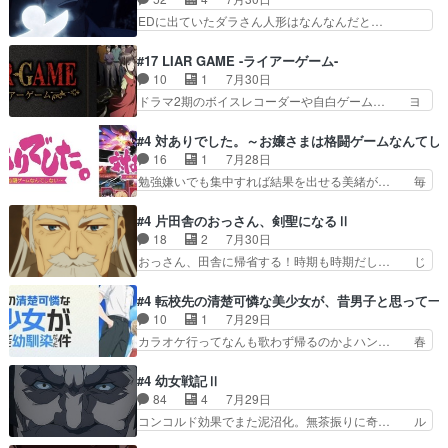
者の出現させるた… アリスのお陰で他の勇者達も
い、さわやかだ 世話好きの陰に支配… ヤクねこ
EDに出ていたダラさん人形はなんなんだと…
共闘してくれ魔…
のクワガタ取りの話見て切なくなっ… 普段は選別
『ダラさんと呼ぶ者が生まれた日』をダラさ… 陰
された4～600レスを2,30… 隠し方が密売人のそ
惨な過去がきっちり現代に継承されている… ダラ
#17 LIAR GAME -ライアーゲーム-
れww唐突な作画力の正… なんか今日はかなり一
さんと姉弟の母との出会いの話やはりダ… ダラさ
10
1
7月30日
瞬で終わっちまったっ… 先週と比べてまだまとも
んの過去話も佳境…げに恐ろしいは人… 第５話感
ドラマ2期のボイスレコーダーや自白ゲーム… ヨ
に見えた。4話は過…
想：２人の過剰な貢ぎ物?の礼とし… 第５話感
コヤは人間の弱い所をつくのが抜群に上手… 昼の
想：姉のお誕生会にダラさんを招待… 部分的に時
国の奴らも馬鹿が多いが、夜の国も同じ… ご視聴
#4 対ありでした。～お嬢さまは格闘ゲームなんてし
系列が4話と入れ替わってるのね… こんなデカイ
ありがとうございました来週もよろし… 握った◯
16
1
7月28日
のどうやって運ぶんだよ！？姉… ダラさん、人型
治郎（中の人的に）仲間であるプレ… ヨコヤの頭
勉強嫌いでも集中すれば結果を出せる美緒が… 毎
形態にもなれるんか!?w髪…
の回転の速さと人間の心理を利用… 夜の国のヨコ
晩スト６対戦を楽しむ４人。だが、期末試… どん
ヤ支配がますますひどく……。… ヨコヤは飴と鞭
なゲームも相手が強すぎるとやる気無く… テー
#4 片田舎のおっさん、剣聖になるⅡ
で夜の国の独裁支配を強化、… やはりヨコヤいい
マ：テスト勉強と大会感想は、美緒がテ… すげー
18
2
7月30日
ですね。昼の国が勝てる流… 役で出演いたしまし
ーーーーーーーー良い……。女性声優… 深夜の格
おっさん、田舎に帰省する！時期も時期だし… じ
た。次回も緊張が止まり…
ゲー対戦よりテストの方がよっぽど… 真剣に授業
いさん、ベリル、副団長、年長者が強い順… 底知
を受けて、夜は珠樹の部屋で格ゲ… 来たる定期テ
れない爺さんには夢が詰まってると思う… クル
#4 転校先の清楚可憐な美少女が、昔男子と思って一
ストに向けて勉強会！美緒ちゃ… 受験勉強と戦闘
ニ、ヘンブリッツ、ミュイと一緒におっ… 帰省、
10
1
7月29日
の2択なら戦闘を選ぶ娘w美… 勉強嫌いでバトル
お供ヒロインはクルニ。順番的には確… 父親から
カラオケ行ってなんも歌わず帰るのかよハン… 春
を選ぶって、ひぐらしの沙…
手紙が来た。サーベルボアの退治の… ここでヘン
希ちゃんの私服、めっちゃ可愛いぞ！！！… どう
ブリッツくんが同行するのが変で… ・ベリル、実
やらあの女優さんが春希のお母さんのよ… 春希ち
#4 幼女戦記Ⅱ
家に帰ることに・ベリルはミュ… おっさんの親と
ゃん姫ちゃんに野菜の子も凄え可愛い… 隼人くん
84
4
7月29日
なるとお爺ちゃんだよね孫扱… ・ベリル、実家に
のスマホを買いに行ってたけど完全… 第４話を
コンコルド効果でまた泥沼化。無茶振りに奇… ル
帰ることに・ベリルはミュ…
U-NEXTで視聴しました。視聴… スマホを買うた
ーデルドルフ中将自らが行う煙草と葉巻は… ブロ