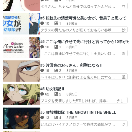
いなんです」「バンドやめ… 何が起きているの
ソードに対してマイルドな回だった… 今回はだい
ダラさん、ちゃんと自分で仇取ってたんだね… ワ
か！？次週、みゅーたいぷ…
ぶある程度抑えてる？w感じな気… アルねこ、そ
イが必死でケロロじゃないのよケロロじゃ… ロボ
うはならんやろ映画のワンシー… さっきまで生き
ットに憧れてビーム撃ちたいと…そうい… 余りに
#5 転校先の清楚可憐な美少女が、昔男子と思って一
ていたゴキブリ死んでるGP… アルねこ危険です
も凄惨なダラさんの過去ダラさんの６… 過去編は
10
1
8月6日
よね。健康的な面で··江… 酔い潰れ行き着いた江
これで一区切りかなギャグも面白い… ガンガガン
クラスの男たちのノリが軽くておもろい春希… 沙
ノ島で、朝日を眺めな…
♪薫がなんかしっかり歌ってロマ… 姉巫女の誤
紀は隼人への片思いを拗らせているタイプ… みな
算、クソみたいな嫉妬の末路よ。… 私、そんなに
もちゃんが透けブラしててびっくりして… レベル
#5 ここは俺に任せて先に行けと言ってから10年が
日頃からガンガン言うてないで… このアニメはど
のキャラが登場。相変わらず顔や体の… 隼人が春
10
1
8月6日
こに行くのだろう、面白すぎ… 姉のした事はただ
希の級友を巻き込んだイジりに動じ… 第５話を
「ここは俺達に任せて先に行け！全員いい奴… 過
単に一族を絶滅させただけ…
U-NEXTで視聴しました。視聴… ラブコメで天然
去、あとを託したロックが今、2人にあと… 木下
ジゴロというかナチュラルヒ… みなもと仲良く話
鈴奈（@0suzuna0）が【マリー… 村ごと乗っ取
#5 片田舎のおっさん、剣聖になるⅡ
す隼人を見てなぜか不安に… 無理なダイエットは
られてたら流石に気付かないか… 《漫画版少し読
19
2
8月6日
禁物だけど、なかなか結… 「これからもお手入
んだことある》エリックとゴ… ロックは敵に容赦
ベリルはしきりに加齢による衰えを口にする… 重
れ、がんばりゅ」ありが…
無くブスっといくから気持… 勇者パーティー再結
ねた歳のせいにしていた限界を超えて命の… いい
成して先にいけで激アツ… 爆縮、幻覚、主人公結
んじゃないですか。魔物の群を発見した… アマプ
#5 幼女戦記Ⅱ
構エグいことするよな… ねぇ猫耳ガール、敵の根
ラにて視聴終わり！サーベルボア討伐… を言い訳
62
2
8月5日
城に乗り込む事を同… 世もや替えが利くと復活P
にしたくないものですねwボア狩り… 先生として
ブログを更新しました!!宜しければ、是非… 少し
とは？！もう来週…
のベリルが好きだけど、今回みた… 4人だけでサ
でもマシな負け方を選んだゼートゥーア… ゼート
ーベルボアを狩りに行く。野営… ・実家周辺でサ
ゥーアの唯一の手駒が強すぎる笑あお… 私にとっ
#5 攻殻機動隊 THE GHOST IN THE SHELL
ーベルボアが暴れてると聞い… ちょっと年齢の事
て完全にご褒美回ゼー様の葉巻シー… やはりター
13
4
8月5日
を言いすぎとゆーか言い訳… ベリルの母もやはり
ニャが後方指揮だと展開に迫力が… “貧乏籤百連
どれだけハイテクノロジーで身体の価値がフ… ジ
只者じゃなかったかベリ…
無料ガチャ”100連でも1回… 2期入ってから地味
ャミングも伏線になるかと思った回想シー… フチ