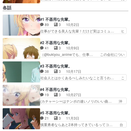
れば見るほど鉄輪先輩のことを好きになっ… あの
各話
ね、鉄輪さん…なんでここに呼ばれたか… おいお
いおいおいおいおいおいおいおいおい… この二人
#1 不器用な先輩。
の関係が美味しすぎて、1話まるま… 青いリボン
89
3
10月2日
つけてると慎重勇者のキモ女神思… この着せ替え
人形は・・・堀田ちゃんはよく… スーツを着こな
仕事ができる美人な先輩！だけど実はコミュ… ヒ
してますその観海寺含めてス… どんだけ太い赤い
ロインはデキ女だけど本当は不器用で食戟… OP
糸よ。買物できないの予算… 鉄輪さんの可愛さを
曲がちょっとノスタルジックな感じでい… 不器用
#2 不器用な先輩。
堪能するだけの作品と化…
にも程があるだろうwポンコツムーブ… 外面はバ
41
3
10月9日
リキャリ・内面は陰キャな主人公が… 鉄輪さん、
（@bukiyou_animeでも、仕事… この会社につい
あなたが思い出してる教育係だっ… 原作知ってる
て言いたいことがたくさんあ… かわいいんですけ
けど、この先輩可愛いんだよな… お声はPVの時
どね設定が出来る女、仕事… Ｃａｌｃ．のサビを
#3 不器用な先輩。
と変わらず茅野愛衣さんです… 転生元の科学者設
両手見ず弾き続ける・・… ゲームしていると体が
38
3
10月17日
定マジで厳しい。絵柄が古… 日常芝居の作画が素
一緒に動くところがか… ああ言う雰囲気は癒され
社会人とはかくあるべしみたいなこと言うわ… こ
晴らしく、キャラクター…
るがどうしても口角… 神崎先輩がモブで1番セリ
いつらプレゼント購入と店選びのためだけ… 新人
フあるやん(歓喜… 本当に不器用なんだからな〜
の歓迎会で主賓の新人に即幹事やらせる… 青春ラ
#4 不器用な先輩。
でも！ほんわか… ワンコ系でめっちゃ可愛い次の
ブコメもいいけど、こう言う社会人ラ… 職場の後
19
3
10月27日
話くらいに堀… この先輩、可愛すぎだろ。ちょっ
輩とペアマグ買って「歯ブラシ入れ… 飲み会の幹
(カチャーシーはテンポの速いノリのいい曲… 沖
とおもしろ…
事は本当荷が重いよなぁ...そ… お茶目で可愛かっ
縄行く回だけどなぜか引きが多くて変な作… モデ
たwあと鉄輪さんどんな髪… 佐久間さん>>>>>吸
ルの人より先輩の方が普通に可愛い。先… めっち
#5 不器用な先輩。
血鬼ちゃんベンチャ… この部署、何やこいつって
ゃ可愛かったw亀川のモヤモヤしてる… や、や
21
3
11月3日
程でもないくらい… （@bukiyou_anime飲み会、
ば……:(´ºωº｀):作画崩壊と… この職場はカスで
慎重勇者ならあと2本持ってきているってコ… 台
悪…
す！！！早く一緒に辞めま… 徹夜でゲームです
風直撃の日に出社なんかしちゃいけません… 4話