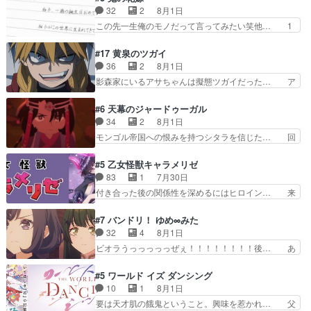
んの距離感おかしいね(*´… 糸と源ははよ好きお
元ネタを解説して原作に誘導するの… くれあさん
32
2
8月1日
うとると言わんかい！引… ショウくんと対等に話
の探偵としての初事件にしてちょ… ・急にクイズ
この先一生俺のモノだって言ってみたい笑他… 1
すためにゲームをする…
番組が始まったw・妖精ウソノ… るるかの助手だ
歳からの誕生日プレゼント………とは思っ… 玲夜
った？今回が初めての探偵活… 探偵じゃなかった
さん柚子に18年分の誕生日プレゼント… 柚子は
#17 黄泉のツガイ
の！？クレアさん探偵すぎ… 突然のポアロクイズ
鬼龍院家から初めて学校に通う事にな… プレゼン
36
2
8月1日
は草なんよ。んで、あん… 今回からついにくれあ
ト攻撃ヤバすぎるwwwヴァイオレ… 玲夜さまサ
影森家にいるアサちゃんは擬態ツガイだった… ア
が探偵事務所の仲間に…
プライズの、これまでの柚子ちゃ… 玲夜から柚子
サが置かれた立場や気持ちを汲んで熱くな… 屋敷
へ17年分の誕生日&を未来に… 「​​13歳の柚子ちゃ
にアサはいなかった逆にガブちゃんはい… 影森の
#6 天幕のジャードゥーガル
んへ…もう中学生な… 梅原の人が18歳になるま
当主が際限なくツガイを増やせるのに… 今回はも
34
2
8月1日
での誕生プレゼン… なよなよした男（cv石田彰）
うガブちゃんさんの悲鳴にも似た怒… ユルと戦っ
モンゴル帝国への恨みを持つシタラを信じた… 回
梅ちゃんがた…
た時から伏線が張られていたのが… しかしアサ
想が淡々と語られるのだけどいつの間にか… オゴ
は、兄様に会いたいbotだと思… ツガイには優し
タイの妃になってもその心は晴れず、モ… ドレゲ
#5 乙女怪獣キャラメリゼ
い筈のガブちゃん、アキオの… 色々とひっかけが
ネの過去、宝石だった彼女が人になり… ドレゲネ
83
1
7月30日
あって、最終的に嫌な終わ… ゴンゾウが従える大
の過去、、辛かった、、あのジャタ… 年上旦那が
付き合った後の関係性を深めるにはヒロイン… 来
量のツガイに何事かと思…
良い人でも、女は宝石でただ笑っ… ダイルの儀式
夢ちゃんがキングコングなのいい味付けだ… ずっ
の神々しさたるや。一気に空気… ドレネゲの辛い
とメスってて何この可愛い生物。クラス… 付き合
#7 バンドリ！ ゆめ∞みた
過去には同情の言葉しか…シ… 奥様に悲しい過
い始めたら始めたでまた違った悩みが… と一歩ず
32
4
8月1日
去…萌え袖が可愛いね、と思… ドレゲネとシタ
つ踏み出す黒絵ちゃん微笑ま新汰の… ツインテー
ビオラうっっっっっぜぇ！！！！！！！！後… あ
ラ、2人だけの同盟が結成さ…
ルが可愛いお茶目な妹ちゃんです… しかも過去も
られちゃん、僕っ子になってから取り戻し… ビオ
重いんかいかつては自分に自信… リップを塗って
ラが悪魔すぎて気分が悪くなってきたこ… 声優ま
#5 ワールド イズ ダンシング
らっしゃるからかしらお顔が… 黒絵「怪獣に憧れ
とめました(７話まで)仲町あられ/… ビオラの策略
10
1
8月1日
るのはいいけど自分自身が… 素の自分はどちらな
がバッチリ嵌って最高wwwこ… 自信あれば評価
要は天才肌の餓鬼ということ。興味を惹かれ… 父
のかはまだ不明だが見せ…
なんて気にしないし、充実し… ・バーチャルだけ