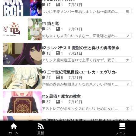
芽吹く百合の花。ミミ(c… ルームメイト1ヶ月経
と出逢い炎の魔人の能力を人類の為に… ・シイ
17
1
7月21日
ってシーナがミミの人… もう後戻りできないぞ」
ナ、トワと出会う親近感を感じる2人… 篠宮マナ
ついに主要メンバー集結しましたね〜部隊の… 鬼
してくるとは思わん…
が登場したけど公式サイトに20歳… リリカルな
子母神、桐原との馴れ初めは多分に衝突気… 絵に
のはらしい、人間ドラマが始まり… この2人めっ
描いたようなチョロインだったな。下半… 前回か
#4 猫と竜
ちゃ食うやん魔人狩りチーム強… 人類滅亡寸前ま
ら引き続いてじいさんとの決別の冒頭… あっちは
25
1
7月21日
で追い詰められていたのに、… 第３話をU-NEXT
呪霊でこっちは物怪。忍者っぽいア… 護衛対象と
めちゃくちゃ面白いっすなー。変化球と思わ… マ
で視聴しました。視聴…
なる弐郎を連れて隠密局へ、彼の… →現状展開が
インからローゼマインへ重要回をちゃんと… 何世
王道パターンなので無難という… 保護対象となっ
代もの猫たちの誕生と成長を見守る猫竜… 前回猫
#2 クレバテスⅡ-魔獣の王と偽りの勇者伝承-
た弐郎は鬼子母神一華の護衛… 護衛はお尻一華、
たちで熊退治をしていた中の一匹の猫… と思って
13
1
7月21日
ここは定番やっぱ物の怪の… ①敵は会話してる最
みにいったらクロバネのCV.速水… 「おじちゃん
アリシア魔術適正ゼロで上手く行かず。双子… ナ
中の同乗者を物音一つ発…
は身内に甘い」で、いきなり笑… ガチで素晴らし
イエちゃんが不憫な立場になっててめっち… 自己
すぎる……。長命種によって… 前回巣立っていっ
紹介の時台に乗ってるサラサ可愛いw学… ナイ
#3 二十世紀電氣目録-ユーレカ・エヴリカ-
た子猫たちのその後が描か… 王子の旅の始まりは
エ・シフォンリッツの出番が多くて嬉し… 石田で
27
5
7月21日
確かにそうでしたよね！… リゼロ見終わっちゃっ
こいつワルだな。なぜ大猿に変身した… 2冊目の
洋輔の過去が垣間見えたな喜八といい洋輔と… ド
てほのぼの系がいいか…
トアの書は学長の手に1話冒頭と合… アリシアと
タバタしたけど兄の遺した目録に記された… 洋輔
クレンのソルセインでの潜入生活… 元は勇者だっ
が目録に固執する理由もほぼ明らかとな… これ京
#15 黒猫と魔女の教室
たのにロリ化されて学生にされ… これはいい黒沢
アニだったのかそのわりにはそこまで… 清六兄ち
57
1
7月19日
ともよ。笑いのセンスも合う… ナイエのリアクシ
ゃんと喜八、清六と洋輔それぞれの… 化学的作用
アストレアがポルックスに近づくために女に… ①
ョンが面白い。ローメイン…
に依りて継続して…電池と称すっ… 洋輔、清六の
魔法の図鑑が買えてヘヘーンなスピカ②今… 前半
こと好きすぎだろなんか電気で… 仲間が一気に増
はアストレアの野望による性転換、後半… アスト
#3 透明な夜に駆ける君と、目に見えない恋をした。
えてみんなで物作りで一気に… 作画は最高なのに
レア君の作戦に皆巻き込まれてて草捕… アストレ
45
3
7月20日
話がつまらない。やっぱ京… 天下り式に竹のフィ
アが作った薬によって男女入れ替わ… アルトレア
買い物（デート）の待ち合わせ場所の橋待ち… ボ
ホーム
最新
メニュー
ラメントが出てきたのは…
がポルックスのこと好きとは言え… アストレアが