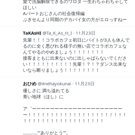
愛で洗脳解除できるのワロタ 一生わちゃわちゃして
ほしい
Aパートおじさんの社会復帰編
ぶきせんより同期のデカパイ女の方がエロっすねー
TaKAsHI
Ta_K_As_H_I
11月23日
先輩！！！コラボカフェ初日にバイトが3人も休んで
るのに全く悪びれる様子の無い店でコラボカフェな
んてやるのやめましょう！！！！！！！
接客まともに出来ないのに出しゃばらないでくださ
い！！！！！！！！！！先輩！？！？ダンス出来な
いなら断りましょう！！！！！！！！
おひめ
4nehayokunai
11月23日
優しさに 満ち溢れてる
青い地球（ほし）に
ア゛ーーーーーーーーーーーーーーーーーーーー
ー！！！！！！！！！！！！！！！！！！！！！！
！！！！！！！！！！！！！！！！！！
…………““ありがとう””。