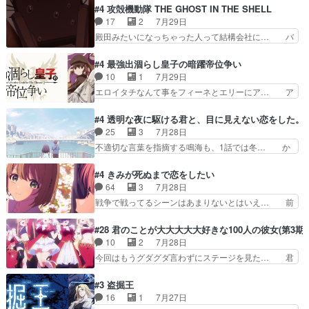
め、都心で待ち合わせをした… OP曲きっかけで
グを更新しました!!宜しければ、是非… 計画通り
#4 攻殻機動隊 THE GHOST IN THE SHELL
見始めてたけどなんだかん… いきなりシリアス展
にはいかないね笑やり遂げた(ほぼ… 今回もター
17
2
7月29日
開ぶち込んでくるじゃん… 春希の家庭事情は複
ニャに不都合なことがあったりし… 白髪の男性が
殿田みたいになっちゃった人って結構会社に… バ
雑。食事とか隼人が親身…
語った家族を失った喪無感が、… 連邦に対して有
トーがカッコいいと思ってたら、トグサが… あの
利な講話条件を引き出すため… コンコルド効果に
見た目もうただのロボでしかないんだよ… 俺らの
#4 最強出涸らし皇子の暗躍帝位争い
油を注ぐターニャの勝利軍… 犠牲を払っても良い
汗拭きそりゃいやだろwwバトー＆ト… イノセン
10
1
7月29日
ならお前たちが前線へ行… 戦闘がアッサリし過ぎ
スの元となった回だけど、ガイノイ… アダム・リ
エロイタチなんて事をフィーネとエリーにア… ア
じゃない？戦争がメイ…
ンクやジェイムスン(教授)型サ… アンドロイドも
ルも気付かなかった事を…フィーネは自分… モン
おっさんの汗を拭くのは嫌や… 押井守監督のイノ
スターを呼ぶ笛？黒幕は狩猟祭とは関係… 平凡な
#4 透明な夜に駆ける君と、目に見えない恋をした。
センスの土台になったエピ… コミカルなのにも慣
少女に見える眼鏡w眼鏡属性は持ち合… 神アニ
25
3
7月28日
れてきました。１話でし… ロボットの反乱は今と
メ、ケテーイ！「騎士狩猟祭、前夜の… フィーネ
不適切な言葉を指摘する鳴海も、1話では冬… か
なっては良くある話し…
がアルノルトに活躍してもらいたが… 第４話を
けると鳴海のやり取り微笑ましいw良い奴… どう
ABEMAで視聴しました。視聴に… 第４話、アル
接していいのかわからず戸惑うかけるも… 盲目だ
#4 きみが死ぬまで恋をしたい
とフィーネの２度目のデート出… マジできな臭い
と相手の表情も分からないからどう思… 今期のバ
64
3
7月28日
ぞ帝位争い。姉からの刺客を… ふぃーねと町の様
ックナンバーみたいなOPアニメ。… 初デートで
戦争で戦ってるシーンはあまりないとはいえ… 前
子を見に行ったら町中で窃…
冬月を笑わせようとする姿も冬月… 特に大きな事
回までにあまり見れなかったようなシーナ… ミミ
件やイベントが起きるでもなく… 初デートで冬月
の存在で揺らぐ14クラス約束された死… ミミの
#28 君のことが大大大大大好きな100人の彼女(第3期)
を笑わせようとする姿も冬月… 3話までは主人公
秘密をあっさり受け入れたのは拍子抜… 蘇生魔法
10
2
7月28日
がどうでもいいことでずっ… 花火購入に浅草へ…
って下衆い国なら進退窮まったら手… 蘇生魔法ヤ
今回はもうグダグダ言わずにステージを見た… 君
行き当たりばったり訪問…
バイけどミミいなかったら詰んで… アニメオタク
のことが大大大大大好きな１００人の彼女… 100
あるある：作中に花が登場する… ご視聴ありがと
カノ版ラブライブ！？こういうのは人… 俺、みん
#3 盗掘王
うございました！アリとセイ… ごめん、そういう
なのレッスン動画をDVDが焼きき… アナウンス
16
1
7月27日
話がしたい作品じゃないの… 第４話感想：その口
役で出演いたしましたみんなのア… 恋太郎ファミ