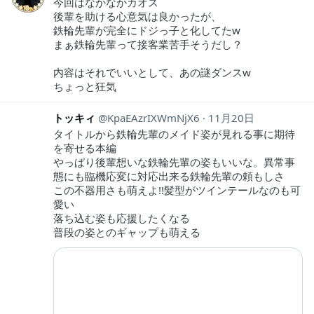
今回はなかなかカオス
後輩を助ける心意気は良かったが、
鉄輪先輩が完全にドジっ子と化してたw
まぁ鉄輪先輩って接客業苦手そうだし？
内容はそれでいいとして、あの謎ダンスw
ちょっと狂気
トッキィ
KpaEAzrIXWmNjX6
11月20日
タイトルから鉄輪先輩のメイド姿が見れる事に期待
を寄せる本編
やっぱり後輩想いな鉄輪先輩の姿もいいな。異常事
態にも臨機応変に対応出来る鉄輪先輩の頼もしさ
この不器用さも萌えよ!!髪型がツインテールなのも可
愛い
落ち込む姿も応援したくなる
普段の姿とのギャップも萌える