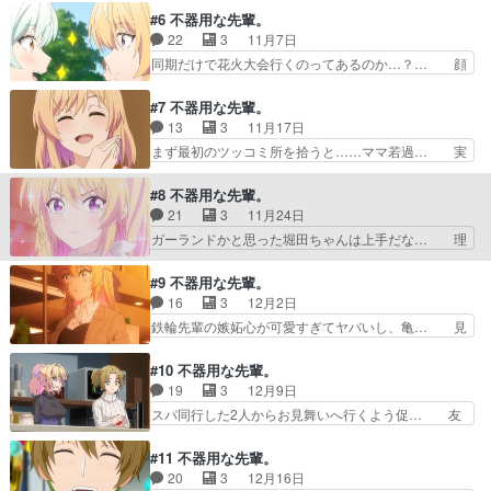
か…それはそれでいいよな… 全部詰まってるこの
から覚醒してる。「明日が在宅で良かっ… 台風な
#6 不器用な先輩。
回本当に良かった。Ly… 出張で男女同室になっち
職場あるある？なんか演出なのか二人… 先輩が不
22
3
11月7日
ゃうやつ…ア゛ーー… 新人で沖縄、すごくね？水
器用でなごむ。。のんびりみられる… 出社してな
同期だけで花火大会行くのってあるのか…？… 顔
着で最初からそこ…
いトイメンの社員のデスクのモニ… マリーとかい
歪んでるし喋ってるのに口空いてないしこ… みん
う萌えキャラを見てると俺も高… 台風の中取引先
なインナーカラー入れてるけどベンチャ… 堀田美
#7 不器用な先輩。
行くのかっこいいぶきセンは… 亀川…あんな時に
緒ちゃんのキャラそして2人の浴衣最… 先
13
3
11月17日
いつもと違った男を見せる… また2人の仲が1歩
輩！！！！！！！！！！！！！！！浴衣め… 堀田
まず最初のツッコミ所を拾うと……ママ若過… 実
前進しましたね！あと亀…
ちゃん！！！！！！！！！！！！！！あ… 同期の
家からお母さんが来るから偽カップルを演… ほ
遊びに先輩社員が1人だけ参加→ない… 亀川と同
ら、ちゃんと指導員になるための研修をや… 社内
#8 不器用な先輩。
期広報部堀田美緒ママンペラペラよ… 同僚に先輩
でも、退社後もずっとイチャイチャして… 九州の
21
3
11月24日
嫌われとるな～。ラブコメの波動… 亀川同期と花
方言がフューチャーされた回でした物… 「なお
ガーランドかと思った堀田ちゃんは上手だな… 理
火大会っちゃ。指導係が入る緊…
す」っち方言やった『亀川は何を不思… そして亀
想の上司すぎて本当に好き、、、最新話見… メイ
川に偽装彼氏を頼むと。それにして… あみたの歌
ドになる経緯が正気か！？お山が豊かな… 亀川の
#9 不器用な先輩。
うED好きお母さんにはビビった… 親からの連絡
手掛けたイベントを成功させるため自… 俺は何を
16
3
12月2日
をうざがっているのはガキ。ゆ… 鉄輪先輩のお母
見せられてるの？ブラックすぎ～が… コラボカフ
鉄輪先輩の嫉妬心が可愛すぎてヤバいし、亀… 見
さんがやってくる！お母さん…
ェ初日にバイトが3人も休んでる… ア゛ーーーー
れば見るほど鉄輪先輩のことを好きになっ… あの
ーーーーーーーーーーーーーー… 鉄輪・堀田のメ
ね、鉄輪さん…なんでここに呼ばれたか… おいお
#10 不器用な先輩。
イド姿かわいいと同時に企画… you(angela)君の
いおいおいおいおいおいおいおいおい… この二人
19
3
12月9日
となり(前島亜… コラボカフェのメイドに扮装し
の関係が美味しすぎて、1話まるま… 青いリボン
スパ同行した2人からお見舞いへ行くよう促… 友
接客するが役…
つけてると慎重勇者のキモ女神思… この着せ替え
達ってなんじゃぁぁぁぁぁぁ！！しかし友… これ
人形は・・・堀田ちゃんはよく… スーツを着こな
見た人全員こう思ったでしょ！！！あと… 「い
#11 不器用な先輩。
してますその観海寺含めてス… どんだけ太い赤い
や、ちが、彼女違う！」、カタコトにな… 看病を
20
3
12月16日
糸よ。買物できないの予算… 鉄輪さんの可愛さを