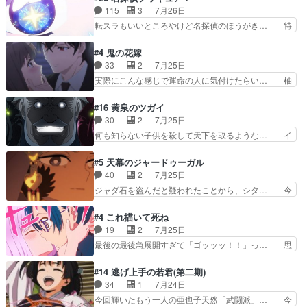
目的を忘れてますますヤング… でも央太と親しく
回なのにビキニじゃない！これは時代背… 今回は
115
3
7月26日
するのは嫌。世話を拒んで… ゴメス（カエル）外
推しの吾野伊万里ちゃん担当回。これ… 伊万里さ
転スラもいいところやけど名探偵のほうがき… 特
で散歩させてたのか(*…
んの手品回であり水着回ね。瑞佳ち… 売り上げが
に板野サーカスはプリキュアで見れるとは… あん
上がっても借金返済へで何故か海… 父親のスパル
なはプリキュア仲間には自分が未来から… の活
#4 鬼の花嫁
タ教育のせいで瑞佳がヒモカス… 伊万里ちゃんの
躍、敵を圧倒ってのはおおよその流れだ… キュア
33
2
7月25日
人前での苦手意識を抱えなが… 第４話をｄアニメ
エクレール初変身＆初戦闘。プリキュ… キュアエ
実際にこんな感じで運命の人に気付けたらい… 柚
ストアで視聴しました。視…
クレールは強いが力を制御できない… キュアエク
子は玲夜の屋敷に住む事になり使用人達は… 運命
レール可愛く最強つよい!!!!… 緊張感があるけどピ
の花嫁は一見すると甘い夢、理想の天国… 玲夜さ
#16 黄泉のツガイ
ッコロで始まってちょっ… バカおもろいやん
んのご両親の登場ですこの世に数多い… 玲夜のお
30
2
7月25日
www実質まどマギやんけ… しかも実質的にエク
父さんが石田彰だったことに驚きを… 主人公自分
何も知らない子供を殺して天下を取るような… イ
レールが倒したビルであ…
の立場わかって無さすぎやしまた… ヨミツガと
ワンの刀が斬った者の中にまさかの…影森… 激し
BLEACHは完全に豪華な展開… 透子ちゃん、柚
いバトル回の最後に、予想外の引きシン… これっ
#5 天幕のジャードゥーガル
子にも優しいし可愛いしこの… ユキノさんから玲
て作者が描きたいのは"ユルの物語"… デラさんの
40
2
7月25日
夜の父親の話で、そのイメ… あやかしの頂点に立
秘密がちょっとわかった回、正直… 左さんと刀持
ジャダ石を盗んだと疑われたことから、シタ… 今
つ鬼龍院家の現当主が息…
ちさんが対決♪あとどこぞのじ… 何処も彼処も言
回のシタラは表情が豊かで、モンゴルでの… だい
ってる事が全部嘘じゃ無さそ… 戦況が目まぐるし
ぶややこしいことになってたオープニン… テンポ
#4 これ描いて死ね
く動いていてずっと胸が熱… 同時視聴｜
も良いし毎話良いところで引くから全… 盟友ドレ
19
2
7月25日
DaemonsRealm｜リア… これまで騙していた東
ゲネ后との出会い。次週のドレゲネ… さて、登場
最後の最後急展開すぎて「ゴッッッ！！」っ… 思
村を捨てて新郷家に来…
人物多いけどついていけるのか私… 今回は遂にド
ってた以上にセリフとかしっかりした漫画… 今回
レゲネ登場という話彼女の在り… チャガタイ兄さ
は泣かなかった！漫画描きのハウツー回… この作
#14 逃げ上手の若君(第二期)
んがめっちゃ可愛かったなド… まさかの展開にめ
品はこういうのをズバッとキメるの上… 藤子不二
34
1
7月24日
ちゃくちゃテンション上が… チャガタイの所へ密
雄に親しんだ人にはとてもフィット… 赤福のヌル
今回輝いたもう一人の亜也子天然「武闘派」… 今
偵に行ったはずがドレゲ…
ヌルした動きとかネームを褒めら… 漫研が気にな