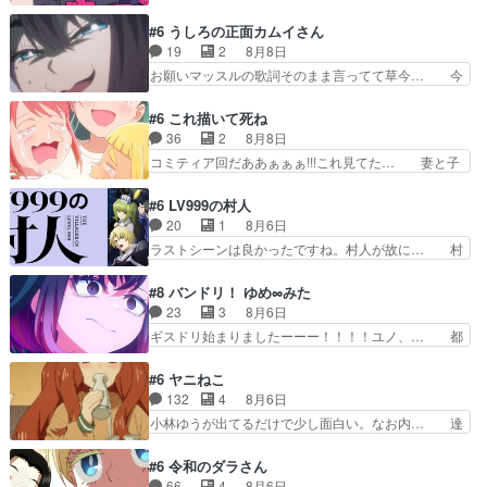
分も相手の容姿しか見てなかったと気付き… みん
の？・砦を捨てるって同盟… 合戦における伝令の
なからのメイク道具が、らいりーさんを… らいり
#6 うしろの正面カムイさん
意味。特に諏訪の地は山… 薄々思ってたけど実写
ーの影響で理想に向けて努力する黒絵… コングと
19
2
8月8日
パートに対する熱意が… 亜也子ちゃん面白い親父
ゴ〇ラの怪獣大決戦!?w黒絵の友… らいりーが己
お願いマッスルの歌詞そのまま言ってて草今… 今
さんが無事で良かっ…
のルッキズムと相対する話とし… らいりーさんが
日も1日お疲れ様でした～バタバタしてて… 霊を
容姿の美醜でしか人を見ない… 校外学習で奥多摩
大量に成仏させた ジェットババアの亜… 1日で
#6 これ描いて死ね
の小河内ダムに来た黒絵た… ライリーが好きだっ
6人は流石絶倫カムイ婆もしっかり抱… 今回は交
36
2
8月8日
たクズ男ハルゴンが懲ら… メイクでちょっと勇気
通悪霊の除霊ツアー。Aパはいつも… 前半の霊カ
コミティア回だああぁぁぁ!!!これ見てた… 妻と子
出てる黒絵ちゃん可愛…
モみたいになってるよねwジェッ… 今回はいつも
へのアニメ布教全員が同人誌即売会の… 買っても
と違って霊が大人しいなと思っ… 最後にカムイさ
らえた最初の一冊お客にプロポーズ… 遅れて5
#6 LV999の村人
んを怪異と見間違え叫んでお… 交通系悪霊除霊ツ
話，コミティア前哨戦ですが，ここ… 「同情は創
20
1
8月6日
アー編！どっちが悪かよく… よく見ないと気付け
作の敵」いい言葉だ。でも応援す… 東京で開かれ
ラストシーンは良かったですね。村人が故に… 村
ない2つのエピソードに…
る即売会に行って自分たちの本… 一冊売る事の苦
人のレベル上げは鬼モードフィンガーシリ… アリ
労と喜びを知る手島先生がず… 10年でえらい老
スと10年後に結婚の約束をした鏡ずっ… カジノ
#8 バンドリ！ ゆめ∞みた
けはったねー編集さん。同… 自分の妄想を買って
スタッフ募集するも集まらない更に追… 王命でク
23
3
8月6日
くれる人がいるというも… 初めて自分の漫画が売
ルルの監視をすることになったデビ… 最強の村
ギスドリ始まりましたーーー！！！！ユノ、… 都
れた時の感動、懐かし…
人・鏡との出会いで少しは変わった… やはり何か
子さんがめっちゃ情緒不安定になってて怖… 超回
悲しい過去がありそうな。鏡のも… パルナの魔族
復を見守っていかないと、ですね！！み… 開幕聞
#6 ヤニねこ
への恨みは根深そうやね姫を舐… 新キャラが登場
き取りスタッフに定治いなかった？ま… ののちゃ
132
4
8月6日
早々変態扱いされてる件。タ… まだまだお元気そ
んのお手当てはお節介だったりする… ビオラの立
小林ゆうが出てるだけで少し面白い。なお内… 達
うなお声で……不意打ち過…
ち回り害悪すぎるお近づきの印が… ・律っちゃん
郎が獣人に◯◯◯される強制百合を期待し… ヒグ
明るくなったね♪・メンバーの… 一難去ってまた
マドンってなんなん！？人見知りっぽい… なんな
#6 令和のダラさん
一難、律がビオラの呪縛から… 「私はあなたが嫌
ら下ネタ0じゃなかったかこんな回が… 他のエピ
66
4
8月6日