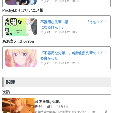
11月25日
2025/11/25 18:00
Pockyぽりぽりアニメ帳
不器用な先輩 8話 『うちメイド
になるけん！』
11月21日
2025/11/21 18:25
ああ言えばForYou
『不器用な先輩。』8話感想 先輩のメイド
姿良かった
11月20日
2025/11/20 22:31
関連
次話
#9 不器用な先輩。
16
3
12月2日
鉄輪先輩の嫉妬心が可愛すぎてヤバいし、亀… 見