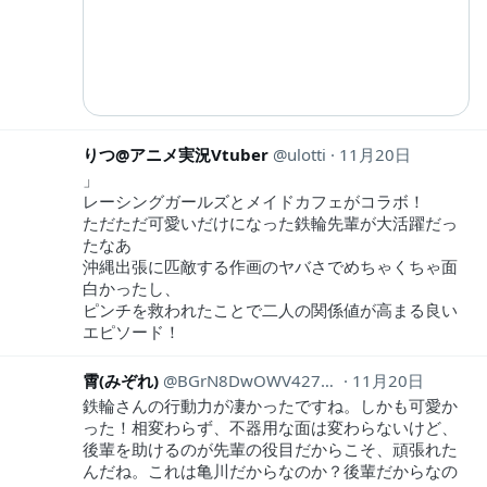
りつ@アニメ実況Vtuber
ulotti
11月20日
」
レーシングガールズとメイドカフェがコラボ！
ただただ可愛いだけになった鉄輪先輩が大活躍だっ
たなあ
沖縄出張に匹敵する作画のヤバさでめちゃくちゃ面
白かったし、
ピンチを救われたことで二人の関係値が高まる良い
エピソード！
霄(みぞれ)
BGrN8DwOWV42781
11月20日
鉄輪さんの行動力が凄かったですね。しかも可愛か
った！相変わらず、不器用な面は変わらないけど、
後輩を助けるのが先輩の役目だからこそ、頑張れた
んだね。これは亀川だからなのか？後輩だからなの