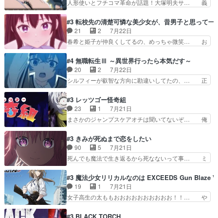
人形使いとフチコマ革命が話題！大塚明夫サ… 義
る新ヒロイン…
魔法特化で基礎体力は一般人以… これリアル内田
体工場のシーンと女子会での「今の人格っ… ・
家ならヤバイトドメの踏みつ… ラブコメディは突
2029年の科学文明について我々の世界… まず、
#3 転校先の清楚可憐な美少女が、昔男子と思って一
然にに求めていたのは頭の… 主人公含めどいつも
効果音がいい。私が思うに、銃撃戦が… いきなり
21
2
7月22日
こいつもカラフルなだけ… 跡継ぎ候補多すぎるw
のハラハラ感。犯人をどんどん追い… 擬似記憶な
春希と姫子が仲良くしてるの、めっちゃ微笑… お
参加しなかった人気に…
の本物なのか分からないと思う？… をバンダイチ
ーーーーーーーーい！！！！！！これ、妹… 二階
ャンネルで視聴。いやはや、ア… 1990年代の
堂さんが女性だってことみんな知らなか… 姫子さ
#4 無職転生Ⅲ ～異世界行ったら本気だす～
OVAならアリかな。ICT… 冒頭のアクションから
んと三岳さんがラストに姫子さんのお… 初めて夜
20
2
7月22日
釘付けだった。皆人形… ひとつの単体の作品とし
のコンビニに行った隼人と姫子は偶… こういう学
シルフィーが叡智な方向に勘違いしてたの、… 正
ては悪くないと思い…
園物のラブコメ元々好きだから設… にしても妹は
しい意味での淫乱だと思うギースいい顔に… をバ
普通にハルキに嫉妬せず仲良く… ３話に「三岳長
ンダイチャンネルで視聴。リーリャさん… なんか
#3 レッツゴー怪奇組
久」役で出演してまーす！み… 隼人の家庭は隼人
腹立つなぁルーデウスめ…これでエリ… トレント
23
1
7月21日
に家事の負担がかかってい… 三岳さんが隼人にと
は後に何らかの際に活躍するんやろ… アイシ
まさかのジャンプスケアオチは聞いてないぞ… 俺
って妹扱い止まりそうな…
ャ、、、なんと末恐ろしい妹なんだ！… ルーデウ
んちの押し入れどーなってるんだよー？あ… メチ
スが財宝の取り分をもらうときに多… 残り湯なら
ャ子の従姉妹シュラ子登場。主人公眼福… 跡目争
#3 きみが死ぬまで恋をしたい
しゃあない。狂犬かくましいつ来… 本作はぬるい
いの新キャラ登場で、今回はシュール… めちゃ子
90
5
7月21日
ハーレムではなく、真面目に一… エリスはしばら
のいとこかわいい今回主人公の驚き… メチャ子を
死んでも魔法で生き返るから死なないって事… ミ
くEDだけやね。アイシャ、…
くしゃみと鼻水が止まらなくなる… お父さんに押
ミ不在の際のシーナ、アリとセイランとの… ミ
し付けられた本独特やし、おま… シュラ子ちゃん
ミ、最後のその顔は怖いよ...。てかタ… もはや人
#3 魔法少女リリカルなのは EXCEEDS Gun Blaze Ve
をちびっ子にしたあの玉、も… 半裸の警官の方が
間なのかも怪しい戦闘シーンがない… 今話第LO
19
1
7月21日
怖い。ライバルキャラかわ… 霊媒師が人の肩に霊
／原画で参加させていただきまし… 皆大好き、ロ
女子高生の太ももおおおおおおおおおお！！… や
を乗せるな笑なんてモノ…
リの全裸だーーーーーーッッッ… シーナとミミが
っぱり、そんなはまって見てる感じでは、… 『久
友だちになってよかった。ミ… ダークな世界観に
瀬シイナと夜海トワ』今回はフォロワー… なのは
#3 BLACK TORCH