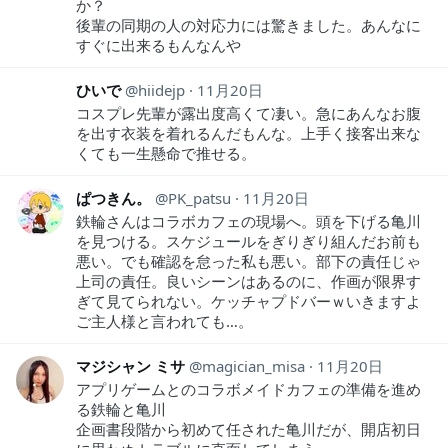
か？
後輩の同期の人の対応力には驚きました。あんなに
すぐに出来るもんなんや
ひいで
hiidejp
11月20日
コスプレ先輩が露出度高くて凄い。急にあんなお腹
を出す衣装を着れるんだもんな。上手く接客出来な
くても一生懸命で推せる。
ぱつきん。
PK_patsu
11月20日
鉄輪さんはコラボカフェの現場へ。頭を下げる亀川
を見つける。スケジュールをぎりぎり組んだお前も
悪い。でも確認を怠った私も悪い。部下の責任じゃ
上司の責任。良いシーンはあるのに、作画が限界す
ぎて見てられない。ケッチャプドバーｗいきますよ
ご主人様と言われても…。
マジシャン ミサ
magician_misa
11月20日
アプリゲームとのコラボメイドカフェの準備を進め
る鉄輪と亀川
企画書段階から初めて任された亀川だが、開店初日