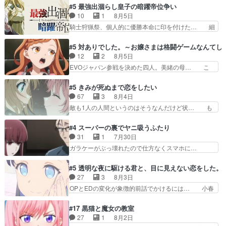
だよね。ただでさえ幼女… 「餌になってもらわね
コマだいぶ理性持ち始めた。この世界の… 原作読
#5 最強出涸らし皇子の暗躍帝位争い
ばならぬ」って言葉に… ゼートゥーア左遷によっ
んだのもう何年も前なのに、覚えてる… コイルの
10
1
8月5日
て参謀本部の連携が… 緊張感ある戦闘描写とギャ
汚職を突き止めるべくバトーの指導… やまとん1
騎士狩猟祭、個人的に優勝本命に印を付けた… 細
グ今週の『有能な…
号はどこの部分で使うのだろう？… 日本とロシア
かい設定を考えるのが面倒な時は古代魔法… エル
が絡む政治の話かつ色々な用語… 第５話を
ナがチートすぎる笑アルは最初から自分… プラネ
#5 対ありでした。～お嬢さまは格闘ゲームなんてし
primevideoで視聴しまし… 前回同様『イノセン
ット・ウィズ展開アツいな「騎士狩猟… 麦茶どこ
12
2
8月5日
ス』を含む押井・神山版… 第５話「EPISODEラ
ろかタイトル通り麦茶の出涸らしぐ… 第５話を
EVOジャパン参戦を決めた四人。美緒の母… こ
ストの母親の気持…
ABEMAで視聴しました。視聴に… 復讐に燃える
の作品に唯一足りないと思ってた(無くて… 見た
吸血鬼兄弟の弟ですいいキャラ… クリスタ皇女
目は気品溢れてるのに中身は…美緒ママ… テー
#5 きみが死ぬまで恋をしたい
が“萌え”なのでこの娘が皇帝… ウサギ好きそうな
マ：格ゲー大会に行くには？感想は、美… 大会を
67
3
8月4日
王女殿下がかわいい。幼馴… ついに始まった狩猟
前に格ゲー熱が高まる一方、百合の本… 東京で開
敵も1人の人間というのはそうなんだけど状… も
祭。エルナの活躍で上位…
催される格ゲー大会に参加すること… Japanに向
う着れないからってどういう意味だろうな… ミミ
けて外泊届にサインをもらっ… 長崎から大会のた
を人間に戻して欲しいでも自分達が代わ… ご視聴
#4 スーパーの裏でヤニ吸うふたり
めに東京へ!/でも観光よ… 旅の支度全部やってく
ありがとうございました見るたびに切… 誰かと思
31
1
7月30日
れる先輩、なんだかん… 第５話をｄアニメストア
ったらちゅー先輩か。しれっと相方… 第５話感
ガラケーがぶっ壊れたので仕方なくスマホに…
で視聴しました。視…
想：コ□した相手にも家族や…､戦… つらい回
佐々木さんとは同い年くらいに思ってたけど… や
だ……つらすぎる……。エスタ先輩… 今週のシー
はり出オチ感が否めず、エピソードの打率… 田山
#5 透明な夜に駆ける君と、目に見えない恋をした。
ナとミミも可愛かった2人の関係… 確かに相手に
さんが佐々木さんに沼っていく…こんな… 佐々木
27
3
8月3日
も家族や大切な人はいるけど、… 白シャツが作業
さん、腕フェチなんですね笑最近まじ… 佐々木が
OPとEDの変化が象徴的前話でかけるには… 小春
着みたいなもんなんですかね…
ガラケーからスマホに変えるって、… もうドラマ
の透明なモヤのかかった世界。どんな女… そう
版孤独のグルメファンコンテンツ… 「お腹冷えち
か、こんな風に見えてるのかぁ。かける… 完全な
#17 黒猫と魔女の教室
ゃわない？佐々木さんの優しさ… 先行で見た時よ
両片思いになりましたねぇ…OPとE… 余計な物
27
1
8月2日
り2人のやり取りに癒しを感… ABEMA版の7〜8
は描かず白く靄がかった小春ちゃん… 光も感じな