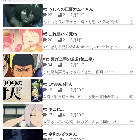
の観阿弥と袂を分かった？鬼夜叉が田楽の… 猿楽
ど、みゅーたいぷ初ライブ… OPこんなんだっ
の鬼夜叉と田楽の増次郎。小さないざこ… 着眼点
#5 うしろの正面カムイさん
け？と思ったら歌唱シーン… の、らいぶシーン
は良くとも、先鋭的すぎるのか。芸能… 鬼夜叉は
23
2
7月31日
＿!!­­--­­--­… それだけでええやん！！しかし、ビオラ
石也と共に観世座をあとにし、三条… 観世座を離
ちょっと良い話かと一瞬でも思った私が間違… ろ
が仕…
れ、三条坊門御所で日々を送る鬼… 「お前(鬼夜
くろ首さんも油舐めてなかった？白雪碧さ… 今日
叉)が凄いのではなく客が凄い… 田楽と猿楽の獅
も1日お疲れ様でした～───昨晩～今… 幼女に拾
#5 これ描いて死ね
子舞勝負。鬼夜叉は猫の動き… 登場人物の我が強
われたお市ちゃんの恩返し。化け猫… 役にて出演
20
2
8月1日
い。新しい獅子舞に拘って… 第５話を
させていただきました。ジョアン… トイ・ストー
やっぱり早見沙織&水瀬いのりの中間層は上… あ
primevideoで視聴しまし…
リーみたいな始まり。流石に除… 猫相手になんで
れ光って漫研入ることになってたんだっけ… 登場
そんなに…と思ったらそうい… いつもと違って少
人物が増えてわいわいしたところが好き… 初コミ
#15 逃げ上手の若君(第二期)
し良い話化け猫は油が好物… 今回はあかやし1体
ティアで２０冊刷りは妥当だよね。俺… 藤森さん
34
1
7月31日
のみで15分。金持ちの… 今更だけど霊が性行為
のママ向けの漫画で、また涙腺が⋯… 〜漫画に
また突然実写をはさんできた。作画リソース… や
で祓えることは何とな…
「想い」をこめよう｣娘に漫画であ… 何回この作
るべきことが逃げる事と分かると水を得た… 30
品に泣かされるのだろう。光が藤… ホテル泊まっ
歳まで童貞だと魔法使いになれるという… こっち
#5 LV999の村人
てコミティアっていいなあ。同… コミティア参加
の諏訪の三大将もまたクセが強いw色… 頼重が完
19
1
7月30日
のしおりを徹夜で作る先生(… お母さん、娘にあ
全にブレーンだよね毎回敵キャラが… 弧次郎「欲
単身で戦う鏡の元にアリスが街の冒険者率い… 鏡
んな漫画描かれたら泣いち…
を我慢して強くなれるなら大飯食… 変化球な演出
浩二はゲーム世界に飲み込まれた転生者と… みん
も交えながらの状況説明が本当… LOで参加させ
なががんばってくれたアリスの父ちゃん… 成長限
#5 ヤニねこ
ていただきました！最終的に… この高らかなDT
界が999である村人と定めた上位存… 大規模バト
171
4
7月30日
宣言、合田一人に通じるも… この作品は近年稀に
ルシーンなのに会話してばっかり… やっぱり勇者
今回もいろいろ突っ込みどころある回だった… ヤ
見るおっさんキャラの充…
より強かったか笑統率力LV9… 普通の人間の親子
クのクワガタ取りの話が尋常じゃない雰囲… 妹子
やーん総務課長と娘の女子… これがこの世界の仕
ちゃんの恋愛話をしたり、タバコを生産… ここう
#5 令和のダラさん
組みか‥Lv200帯の… そのために役割を超越する
っすら思ったことズバリ言ってくれて… おかし
52
4
7月30日