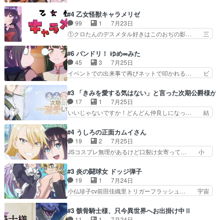
回は強敵小笠原貞宗と時行の対面内容盛り… 言い
って仕方ない先生がかわいい。… 漫画のノウハウ
逃れすら逃げ上手亜也子のアシストに支… そう
#4 乙女怪獣キャラメリゼ
から新たな仲間まで。本作品… 今回エンディング
か、亜也子もまだ9歳なのか‥ときゆき… 「亜也
99
1
7月23日
テーマが流れるのが早い（… この作品の世界に
子のドキドキ・大作戦！・長寿丸を一… 目玉と耳
①クロたんのデスメタル好きはこのおぢの影… 三
も、一応デジタルという概…
を相手に言葉で繰り広げる戰もノラ… 時代設定ど
石さんのキャラなんかミサトさんっぽいな… なん
うなってる笑目力が強すぎて睨ま… ときメモ画面
か好きになれんキャラだなぁ作品もイン… 相変わ
#6 バンドリ！ ゆめ∞みた
からのいらすとやは草だった。… 今回は亜也子回
らず生物学者には見えないわね響野君… 正体を知
45
3
7月25日
でしたね頼もしさと乙女らし… 貞宗、キモいギョ
らないのにどちりも肯定してくれた… 黒絵がハル
イベントでの出来事で再びネットで叩かれる… ビ
ロ目としか思ってなかった…
ゴンになっても、南を助けて大事… OPにデスボ
オラの次の一手が動き始めました。それに… ビオ
入ってるのは黒絵がデスメタル… 黒絵が男で唯一
ラがまじで何がしたいかわからん！先生… 陰キャ
#3 「きみを愛する気はない」と言った次期公爵様が
心を許す、母の友達である光… 黒絵の可愛さレベ
の間合いにスルっと入ってきて相手の… ビオラが
17
1
7月25日
ルが止まらない。南くんと… 黒絵の母とのやり取
都子さんを籠絡しに来ててやばいぞ… マネージャ
いいじゃないですか！どんどん仲良しになっ… 結
りでエヴァの加持さん思…
ー現実版初登場！バレーボールに… 藻掻きながら
婚初日で君を愛する気はないものはやはり… 今期
前に進もうとするあられと律少… ビオラスマイル
の恋愛系で1番これが好き。愛する気は… 今晩
#4 うしろの正面カムイさん
で相手の緊張を解く相手の共… たまったアニメ
は、2130頃からシンデレラガールズ… 公爵の妻
19
2
7月25日
50本だってｗ今日も帰った… マネージャー実在
なのに着てる洋服がシンプル。テー… まあ、これ
JSコスプレ無理があるけど口裂け女寄って… 小
した大逆風のハズなのに全…
は見なくていいな。むしろ判断が… 自分でも気づ
学生コスには無理あるぞ。そのベットの下… シヅ
くほど嫉妬してる様子は可愛い… 次期公爵様がな
カちゃんがヤバすぎてボキキしそう(ぇ… 口裂け
#3 炎の闘球女 ドッジ弾子
ぜかヒロイン化していますデ… 【今夜のアニメA
女って人を襲うって知らなかった…ポ… そのスタ
19
1
7月24日
は…】前向き没落令嬢×こ… 「ぼやっとしてたら
イルで小学生ファッションは口裂け… 相変わら
小仏珍子cv前田佳織里トリガーフラッシュ… 宇宙
菜園の領地の外まで開墾…
ず、尺の都合なのか原作漫画の細か… 除霊士カム
背景でナレが始まり音楽が1本引きギタ… 珍子を
イと助手シヅカのエッチで笑える… 今回はかつて
いたぶってるのか！？Cパートで懐か… 普通にド
#3 骸骨騎士様、只今異世界へお出掛け中Ⅱ
昭和キッズを恐怖のどん底へ突… 現代で有名な口
ッジが激アツ。いや羽仁衣が初めて… 優谷優の声
11
1
7月24日