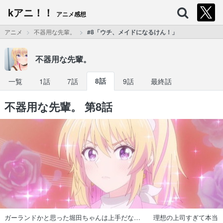
kアニ！！
アニメ感想
アニメ
不器用な先輩。
#8「ウチ、メイドになるけん！」
不器用な先輩。
一覧
1話
7話
8話
9話
最終話
不器用な先輩。 第8話
ガーランドかと思った堀田ちゃんは上手だな… 理想の上司すぎて本当