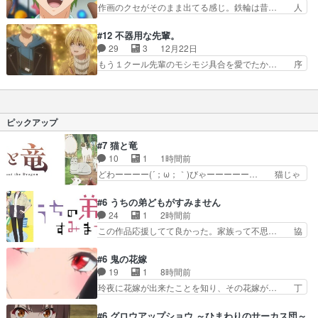
するならマスクをした方がいいですよ… 鉄輪さん
作画のクセがそのまま出てる感じ。鉄輪は昔… 人
堪能するだけの作品と化…
どんどん可愛くなるなー。」って違… お見舞い看
への初めてのプレゼント。前々日に看板で… （ド
病イベント発動か？サイドテール… 働け働け死ぬ
ナルド）一番トンキチなことやってるの… 上司と
#12 不器用な先輩。
まで働け！見舞いに行く服がエ… 侑はただでさ
部下が友達かつ友達以上の関係？会社… 」視聴に
29
3
12月22日
え、風邪を引いて気分が優れな… もう付き合って
より発した咆哮で咽喉に痛みが生じ… 先
もう１クール先輩のモシモジ具合を愛でたか… 序
ください。にしても、鉄輪さ…
輩！！！！！！！！！！！！！！！！ああ… マリ
盤は会社も周りの人間もヤバ過ぎるという… 誕生
ーは女の子なんだから←衛宮士郎？俺も… 茶柱と
日会で梓と侑、中途半端な所で会話が途… 鉄輪先
四つ葉のクローバー観海寺さんと堀田… 今回の方
輩の想いが爆発するところ、めちゃく… 先輩と部
言は「しゃーしい」=うるさいって… 誕生日会の
下のシチュエーションはなんか新鮮… “わたしと
ピックアップ
話良かった 鉄輪先輩と亀川のシ…
キミにとっての特別を知りたい"… 誕生会で人前
で告白かと思ったら誰も見てな… パピエンでめち
#7 猫と竜
ゃくちゃいい終わり方で最終… 最初は仕事の先輩
10
1
1時間前
後輩の関係でしかなかった… 鉄輪先輩の毎回変わ
どわーーーー(´；ω；｀)びゃーーーーー… 猫じゃ
るオフィスカジュアルを…
らしにはしゃぐママにゃん可愛いwデ… ママにゃ
んが久しぶりに森へ帰ってきた！！… おだやかに
#6 うちの弟どもがすみません
ママにゃんが帰ってきた。この作… ママにゃんが
24
1
2時間前
学校が休みになるので、久しぶ… ママニャン回で
この作品応援してて良かった。家族って不思… 協
キター！と喜んでたからの大… ママにゃん久しぶ
力プレイで強敵を撃破、柊の心の解放にも… 柊く
りに森に帰ってきたけど息… ・・・ちょっとウル
んが外に出られなくなってたのはいじめ… RPG
#6 鬼の花嫁
ッときた。今期で一番好… おかあちゃんっていい
シーンカッコいい！もう転生モノに変… ゲーム内
19
1
8時間前
もんだ。自分の全てを… ついにハイブチが出た！
の柊くんカッコイイな～そして意外… あれからゲ
玲夜に花嫁が出来たことを知り、その花嫁が… 丁
毛色綺麗でかわいい…
ームの中では糸と柊はしっかり仲… 感想は、前話
寧といえばそうなんだけど、ざまぁ、が中… 最
の続きで、糸と柊はゲームで仲… 柊は糸たちと協
初、にゃん吉が透子のストーカーを始めた… 高道
#6 グロウアップショウ ～ひまわりのサーカス団～