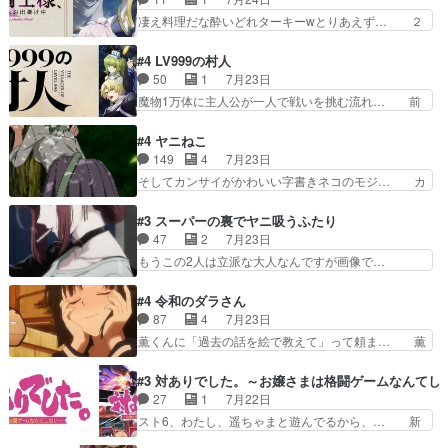
裂け女登場！お市ちゃん、ポ… ろくろ首の除霊シ
優に「ちんこ」って言わせてて興… 珍子ちゃ
凄え料理だな酔いどれターキーwとりあえず… ２
ーン「悪霊退散」のパチン…
ん………！！！！？！先週に引き続… これは意図
期第３話感想：まさか最初に出て来た兄妹… 妹想
的に1～2話でスルーしたことだ… これは本作に
いの良いお兄ちゃん！！現場も楽しかっ… 第３話
#4 LV999の村人
限ったことでなく、最近のアニ… 東山朱莉
をｄアニメストアで視聴しました。視… ローデン
50
1
7月23日
（AkariHIGASHIYAM… こんなに可憐で可愛い泣
王国ホーバン領を訪れたアーク一行… 1期に引き
魔物1万体に主人公が一人で戦いを挑む流れ… 前
き虫メイドが僅か3…
続き２期にも出演させていただけ… 1期の頃から
半は魔族へ恨みを持つだろうパルナの強い… 両親
思ってたんだけどヒロインのエ… 依頼を受けて問
を魔物と人間に殺された鏡の生い立ち。… 勇者た
#4 ヤニねこ
題解決特筆する事は無いが、… 今週もありがとう
ちを信じてアリスを預ける、鏡を信じ… 勇者パー
149
4
7月23日
ございます耳がヒクヒクな… 時計台に登ってるの
ティが仲間になった！？会話が通じ… 鏡の過去、
そしてカンサイがかわいい字書きネコのモジ… カ
見ると挟まれないか心配…
辛すぎて胸が苦しくなりました…… 最初、勇者パ
ンサイねこさん、魅力的な姿と表情が可愛… お前
ーティは対話すら拒んでいたが… ちょ、またタカ
は『ちんこ』によってリミッターが外れ… 今回は
#3 スーパーの裏でヤニ吸うふたり
コちゃんの性別が間違えられ… 鏡の両親がモンス
汚い要素あまりなく普通にギャグアニ… あとアイ
47
2
7月23日
ターと人間にそれぞれ命を… 胸が苦しくなるほど
キャッチが釈迦だったの本当に最高… まー、今回
もうこの2人は立派な大人なんですが画像で…
鏡くんの過去がとても残…
もコンプライアンス違反にどこま… 達郎のオチに
色々と察して見守る店長さすがです。そして… こ
は笑った慣れてくるとオチの出… 「君が下品なア
こ叡智でセクシー！ミストふっかけて嗅ぎ… あい
#4 令和のダラさん
ニメが好きでも大丈夫だよ」… あんな事こんな事
かわらず山田さんと田山さんが同一人物… 今さら
87
4
7月23日
いっぱいさせられちゃうこ… 妹ネコちゃんのバー
だけどずとまよのOP合ってるね。首… 佐々木と
薫くんに「過去の話を絵で教えて」って頼ま… 薫
ガーにタバコ入ってるの…
田山さんにロマンスの香りが漂って… 佐々木さん
にとってダラさんはもう一人の…おっぱい… 遂に
と田山さんのやり取り見てるこっ… 二人の関係が
シリアス展開になるかと思ったら全然そ… 薫が通
#3 対ありでした。～お嬢さまは格闘ゲームなんてし
「ただのヤニ仲間」から「ちゃ… 田山から消臭ミ
うは応神町立応神北小学校一方、日向… 思ったの
27
1
7月22日
ストを戴いてお礼返しをして… からかったつもり
と違う刺客出てきたwwただ関西弁… とエピソー
スト6、わたし、遥ちゃまと遊んでるから、… 新
なのに、思いもよらない佐…
ドの進みにおどろくけど、気持ち… ①作文の定番
しく先輩キャラが対戦相手として増えたこ… ま