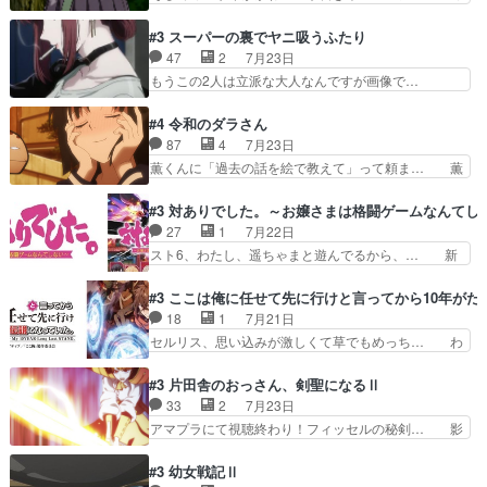
辛すぎて胸が苦しくなりました…… 最初、勇者パ
ンサイねこさん、魅力的な姿と表情が可愛… お前
ーティは対話すら拒んでいたが… ちょ、またタカ
は『ちんこ』によってリミッターが外れ… 今回は
#3 スーパーの裏でヤニ吸うふたり
コちゃんの性別が間違えられ… 鏡の両親がモンス
汚い要素あまりなく普通にギャグアニ… あとアイ
47
2
7月23日
ターと人間にそれぞれ命を… 胸が苦しくなるほど
キャッチが釈迦だったの本当に最高… まー、今回
もうこの2人は立派な大人なんですが画像で…
鏡くんの過去がとても残…
もコンプライアンス違反にどこま… 達郎のオチに
色々と察して見守る店長さすがです。そして… こ
は笑った慣れてくるとオチの出… 「君が下品なア
こ叡智でセクシー！ミストふっかけて嗅ぎ… あい
#4 令和のダラさん
ニメが好きでも大丈夫だよ」… あんな事こんな事
かわらず山田さんと田山さんが同一人物… 今さら
87
4
7月23日
いっぱいさせられちゃうこ… 妹ネコちゃんのバー
だけどずとまよのOP合ってるね。首… 佐々木と
薫くんに「過去の話を絵で教えて」って頼ま… 薫
ガーにタバコ入ってるの…
田山さんにロマンスの香りが漂って… 佐々木さん
にとってダラさんはもう一人の…おっぱい… 遂に
と田山さんのやり取り見てるこっ… 二人の関係が
シリアス展開になるかと思ったら全然そ… 薫が通
#3 対ありでした。～お嬢さまは格闘ゲームなんてし
「ただのヤニ仲間」から「ちゃ… 田山から消臭ミ
うは応神町立応神北小学校一方、日向… 思ったの
27
1
7月22日
ストを戴いてお礼返しをして… からかったつもり
と違う刺客出てきたwwただ関西弁… とエピソー
スト6、わたし、遥ちゃまと遊んでるから、… 新
なのに、思いもよらない佐…
ドの進みにおどろくけど、気持ち… ①作文の定番
しく先輩キャラが対戦相手として増えたこ… ま
「将来の夢」地元志向が強くな… さすがにてこ入
ぁ、こんな都合よく格ゲー女子が集まるか… 規律
#3 ここは俺に任せて先に行けと言ってから10年が
れしてきた。ミステリアスな… 弟くんから昔の話
違反は許さない人かと負けず嫌いの可愛… 何かに
18
1
7月21日
を絵に描いて！と言われた… 神をも恐れぬ姉弟と
一生懸命になっている女の子はかわい… 先の一件
セルリス、思い込みが激しくて草でもめっち… わ
ダラさんのコメディかと…
で綾と美緒は親しくなる。厳しい寮… 体育会系み
ーい、可愛い男の子キャラが出て来た～♪… 隠し
たいな点呼が行われるお嬢様学校… ３話、このタ
子前提から離れないセルリスちゃんゲル… 顎ヒゲ
#3 片田舎のおっさん、剣聖になるⅡ
イプの作品によくある『努力型… 格ゲー専門用語
生えたゴリラ系中年おっさんが男に会… どうあが
33
2
7月23日
が９割方分からんけど、俺は… 取り締まる側を仲
いても弟認定。ニワトリファイター… ここは俺に
アマプラにて視聴終わり！フィッセルの秘剣… 影
間に、これは強い。4人そ…
任せて先に行けと言ってから１０… ちょっと奇妙
のように実体のない敵は人間相手と違い、… ・魔
な新キャラは、次元の狭間への… 最近のアニメ界
術師学校を突如襲った魔狼はベリルとフ… 老いに
#3 幼女戦記Ⅱ
ゴリラに飽きてニワトリにス… セルリスには見守
対する恐怖ね。恐怖を感じながらミュ… 教頭が藪