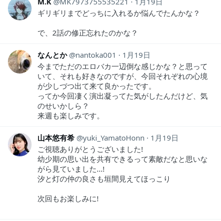
M.K
MK7973755535221
1月19日
ギリギリまでどっちに入れるか悩んでたんかな？
で、2話の修正忘れたのかな？
なんとか
nantoka001
1月19日
今までただのエロバカ一辺倒な感じかな？と思って
いて、それも好きなのですが、今回それぞれの心境
が少しづつ出て来て良かったです。
ってか今回凄く演出凝ってた気がしたんだけど、気
のせいかしら？
来週も楽しみです。
山本悠有希
yuki_YamatoHonn
1月19日
ご視聴ありがとうございました!
幼少期の思い出を共有できるって素敵だなと思いな
がら見ていました...!
汐と灯の仲の良さも垣間見えてほっこり
次回もお楽しみに!