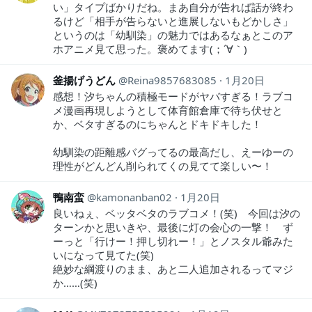
い」タイプばかりだね。まあ自分が告れば話が終わ
るけど「相手が告らないと進展しないもどかしさ」
というのは「幼馴染」の魅力ではあるなぁとこのア
ホアニメ見て思った。褒めてます(；´∀｀)
釜揚げうどん
Reina9857683085
1月20日
感想！汐ちゃんの積極モードがヤバすぎる！ラブコ
メ漫画再現しようとして体育館倉庫で待ち伏せと
か、ベタすぎるのにちゃんとドキドキした！
幼馴染の距離感バグってるの最高だし、えーゆーの
理性がどんどん削られてくの見てて楽しい〜！
鴨南蛮
kamonanban02
1月20日
良いねぇ、ベッタベタのラブコメ！(笑) 今回は汐の
ターンかと思いきや、最後に灯の会心の一撃！ ず
ーっと「行けー！押し切れー！」とノスタル爺みた
いになって見てた(笑)
絶妙な綱渡りのまま、あと二人追加されるってマジ
か……(笑)