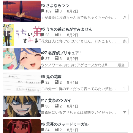
だと言っていたけど人の気持ち… 実は結構好きな
愛すぎるな楠木ともりちゃんのね… デフォルメさ
#5 さよならララ
キャラモヤモヤする別れ方だ… 役で出演させてい
れた表情が特に多かったのが印… 葵＆茜の回も良
189
3
8月2日
ただきました！よろしくお… 毎クールメインヒロ
きでした。あの証拠写真、ひ… 互いが互いのこと
」が最高にお姉ちゃん面でめちゃくちゃかわ… さ
インを好きになっちゃう…
を想っているのにすれ違っ… 第５話をｄアニメス
すがに割れた窓ガラスの弁償は求められた… 逡巡
トアで視聴しました。視… 葵ちゃんに〝瑞佳ちゃ
を振り切ってみんなに謝ったララの思い… 仕事に
#5 うちの弟どもがすみません
んと練習したい〟と言… 本当この作品は「キャ
馴染めない辺り観ていて苦しいところ… ララちゃ
23
1
8月2日
ラ」を活かすのがうま… みずかちゃんの介入で双
んの事情はもう少し皆に話して良い… ララと茉里
花火は人に向けてはいけません。引きこもり… 糸
子の仲にヒビが………
とで初のアルバイト。七転八倒し… 労働するプリ
はまだ柊の顔も見たことなかったっけ！1… って
ンセスえらい。プリンセスの精… アンデケン行っ
お名前を見たんだけどあの中村大樹さん… 糸ちゃ
#27 名探偵プリキュア！
てケーキ食べて、帰りにカメ… ララが働く事での
んカッケー、色んな意味でwゲームが… 姉から性
87
3
8月2日
てんやわんや。働いて大変… 地道に働き人と関わ
的興奮覚えてないよね？なんて言わ… テーマ：引
ウソノワールぷにぷにアゲセーヌかわよ!!… 順当
る日々の中に愛を見いだ…
きこもりの理由感想は、久しぶり… 元ゲーマーな
にマコトジュエルの争奪戦をやったと。… 記憶を
ので、はちゃめちゃ楽しく作業… 糸ちゃんと源く
取り戻し正式に探偵事務所で働き始め… ポワロ、
#5 鬼の花嫁
んの距離感おかしいね(*´… 糸と源ははよ好きお
元ネタを解説して原作に誘導するの… くれあさん
32
2
8月1日
うとると言わんかい！引… ショウくんと対等に話
の探偵としての初事件にしてちょ… ・急にクイズ
この先一生俺のモノだって言ってみたい笑他… 1
すためにゲームをする…
番組が始まったw・妖精ウソノ… るるかの助手だ
歳からの誕生日プレゼント………とは思っ… 玲夜
った？今回が初めての探偵活… 探偵じゃなかった
さん柚子に18年分の誕生日プレゼント… 柚子は
#17 黄泉のツガイ
の！？クレアさん探偵すぎ… 突然のポアロクイズ
鬼龍院家から初めて学校に通う事にな… プレゼン
36
2
8月1日
は草なんよ。んで、あん… 今回からついにくれあ
ト攻撃ヤバすぎるwwwヴァイオレ… 玲夜さまサ
影森家にいるアサちゃんは擬態ツガイだった… ア
が探偵事務所の仲間に…
プライズの、これまでの柚子ちゃ… 玲夜から柚子
サが置かれた立場や気持ちを汲んで熱くな… 屋敷
へ17年分の誕生日&を未来に… 「​​13歳の柚子ちゃ
にアサはいなかった逆にガブちゃんはい… 影森の
#6 天幕のジャードゥーガル
んへ…もう中学生な… 梅原の人が18歳になるま
当主が際限なくツガイを増やせるのに… 今回はも
34
2
8月1日
での誕生プレゼン… なよなよした男（cv石田彰）