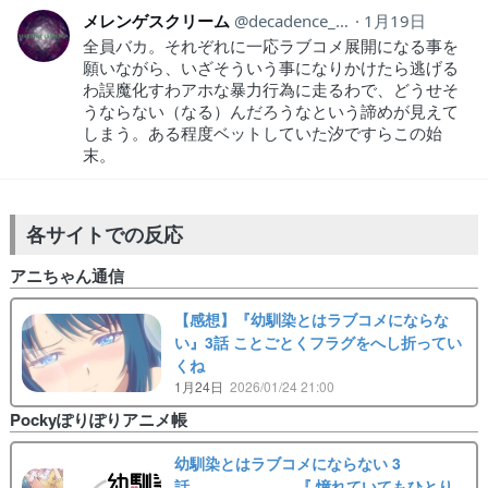
メレンゲスクリーム
decadence_1990
1月19日
全員バカ。それぞれに一応ラブコメ展開になる事を
願いながら、いざそういう事になりかけたら逃げる
わ誤魔化すわアホな暴力行為に走るわで、どうせそ
うならない（なる）んだろうなという諦めが見えて
しまう。ある程度ベットしていた汐ですらこの始
末。
各サイトでの反応
アニちゃん通信
【感想】『幼馴染とはラブコメにならな
い』3話 ことごとくフラグをへし折ってい
くね
1月24日
2026/01/24 21:00
Pockyぽりぽりアニメ帳
幼馴染とはラブコメにならない 3
話 『 憧れていてもひとり