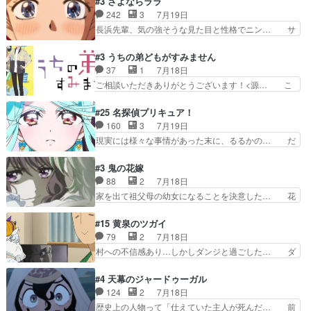
#3 さよならララ
とが決まる。更に父から… 再び鬼夜叉を導く、素
引き続き、今回もおぱんつであります… キャラク
242
3
7月19日
性不明の彼の名前を知… 恵まれた身分に甘え、修
ターが可愛いのはもちろん、ストー… 皇ではなく
長浜先輩、気の強そうな見た目と性格でニン… サ
練を怠るキャラは苦…
ひまわりを蔑ろにして皇に乗り換… 傷跡なんか、
ブタイがええよね〜関西弁が凄くちゃんと… って
見せたくない自分の力量を超え… エロいところ以
なったからユリ確定！＼(^o^)／ラ… プロローグ
#3 うちの弟どもがすみません
外あまり見どころがない。1… いや～、めちゃく
的な１話、２話からの浮世離れし… 茉里のボクシ
37
1
7月18日
ちゃおもしろいね。瑞佳は… キャラデザが映える
ングにかける真摯さ格好良かっ… 今回はゲストが
ご相談いただきありがとうございます！<源… こ
のは勿論だけど脚本に歩…
２名！ワンピースの作画さん… あほって言う茉里
こまで見てきて糸ちゃんの声がキャラとす… 糸が
がかっこいいよあほララは… 唯一の理解者だった
家事を頑張り過ぎてテストの結果が酷く… 糸ちゃ
#25 名探偵プリキュア！
母親を失い、アウェーの… ３話の地味に好きポイ
んと源くん、類くんのお買い物シーン… ３話にし
160
3
7月19日
ントは、冒頭でララが… ボクシング部部員たちの
てもう普通に物語が楽しみになっち… 類くんの将
現実には様々な事情があった末に、るるかの… だ
設定を公開！辻さん…
来の夢が微笑ましいまだまだ甘え… 前髪ぱっつん
からるるかが「まどろっこしい」と称され… エク
金太郎な糸ちゃんがお母さん役… 子供達だけで生
レール編の始まり、エリザさんの回で「… 「マジ
#3 鬼の花嫁
活するようになってからの話… 最後の「かわい
ラ」と言えば同時上映の「公タロウ」… キュアエ
88
2
7月18日
い」の破壊力よ…あれは成田… 糸と4人の弟の関
クレールはやっぱりくれあだったか… エクレール
家を出て祖父母の幼女になることを決意した… 花
わり方がどう変化していく…
は誰だ編、遂に答え合わせの時だ… これで自分も
嫁を傷つけたら許さん、今回見せた氷の表… ツッ
キュアっと探偵事務所の一員で… あんなとみくる
コミどころが多すぎてある意味おもしろ… 胸が凄
#15 黄泉のツガイ
の何もない日常※もっと密着… LIMITかも知れな
くスカッっとしたずっと苦痛を伴って… 祖父母に
79
2
7月18日
い。キュアエクレール… ・解決編、完全に前4話
人の心があってよかった。それにし… 柚子が家族
村への不信感あり…しかしダンジと過ごした… ダ
で謎解きさせるスタ…
と決別する回柚子を傷つけた瑶太… 今期のアニメ
ンジが下界で偽アサを探す？聞きたいこと… ダン
で1番おもろい。鬼してほしい… 祖父母の柚子を
ジとの思い出を振り返るユルの表情が本… それぞ
#4 天幕のジャードゥーガル
守る姿や祖母の語る玲夜の眼… 常に言ってるけ
れの思惑が複雑に絡み合い、物語がさ… ユルは一
124
2
7月18日
ど、ラブコメの主役にも魅力… 家族にずっと理不
人になりたいのに、犬がそっと寄り… ダンジが
歴史上の人物って「仕えていた主人が死んだ… 前
尽に虐げられ、我慢を強い…