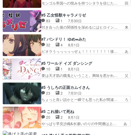
うガブちゃんさんの悲鳴にも似た怒… ユルと戦っ
モンゴル帝国への恨みを持つシタラを信じた… 回
梅ちゃんがた…
た時から伏線が張られていたのが… しかしアサ
想が淡々と語られるのだけどいつの間にか… オゴ
は、兄様に会いたいbotだと思… ツガイには優し
タイの妃になってもその心は晴れず、モ… ドレゲ
#5 乙女怪獣キャラメリゼ
い筈のガブちゃん、アキオの… 色々とひっかけが
ネの過去、宝石だった彼女が人になり… ドレゲネ
83
1
7月30日
あって、最終的に嫌な終わ… ゴンゾウが従える大
の過去、、辛かった、、あのジャタ… 年上旦那が
付き合った後の関係性を深めるにはヒロイン… 来
量のツガイに何事かと思…
良い人でも、女は宝石でただ笑っ… ダイルの儀式
夢ちゃんがキングコングなのいい味付けだ… ずっ
の神々しさたるや。一気に空気… ドレネゲの辛い
とメスってて何この可愛い生物。クラス… 付き合
#7 バンドリ！ ゆめ∞みた
過去には同情の言葉しか…シ… 奥様に悲しい過
い始めたら始めたでまた違った悩みが… と一歩ず
32
4
8月1日
去…萌え袖が可愛いね、と思… ドレゲネとシタ
つ踏み出す黒絵ちゃん微笑ま新汰の… ツインテー
ビオラうっっっっっぜぇ！！！！！！！！後… あ
ラ、2人だけの同盟が結成さ…
ルが可愛いお茶目な妹ちゃんです… しかも過去も
られちゃん、僕っ子になってから取り戻し… ビオ
重いんかいかつては自分に自信… リップを塗って
ラが悪魔すぎて気分が悪くなってきたこ… 声優ま
#5 ワールド イズ ダンシング
らっしゃるからかしらお顔が… 黒絵「怪獣に憧れ
とめました(７話まで)仲町あられ/… ビオラの策略
10
1
8月1日
るのはいいけど自分自身が… 素の自分はどちらな
がバッチリ嵌って最高wwwこ… 自信あれば評価
要は天才肌の餓鬼ということ。興味を惹かれ… 父
のかはまだ不明だが見せ…
なんて気にしないし、充実し… ・バーチャルだけ
の観阿弥と袂を分かった？鬼夜叉が田楽の… 猿楽
ど、みゅーたいぷ初ライブ… OPこんなんだっ
の鬼夜叉と田楽の増次郎。小さないざこ… 着眼点
#5 うしろの正面カムイさん
け？と思ったら歌唱シーン… の、らいぶシーン
は良くとも、先鋭的すぎるのか。芸能… 鬼夜叉は
23
2
7月31日
＿!!­­--­­--­… それだけでええやん！！しかし、ビオラ
石也と共に観世座をあとにし、三条… 観世座を離
ちょっと良い話かと一瞬でも思った私が間違… ろ
が仕…
れ、三条坊門御所で日々を送る鬼… 「お前(鬼夜
くろ首さんも油舐めてなかった？白雪碧さ… 今日
叉)が凄いのではなく客が凄い… 田楽と猿楽の獅
も1日お疲れ様でした～───昨晩～今… 幼女に拾
#5 これ描いて死ね
子舞勝負。鬼夜叉は猫の動き… 登場人物の我が強
われたお市ちゃんの恩返し。化け猫… 役にて出演
20
2
8月1日
い。新しい獅子舞に拘って… 第５話を
させていただきました。ジョアン… トイ・ストー
やっぱり早見沙織&水瀬いのりの中間層は上… あ
primevideoで視聴しまし…
リーみたいな始まり。流石に除… 猫相手になんで
れ光って漫研入ることになってたんだっけ… 登場
そんなに…と思ったらそうい… いつもと違って少
人物が増えてわいわいしたところが好き… 初コミ