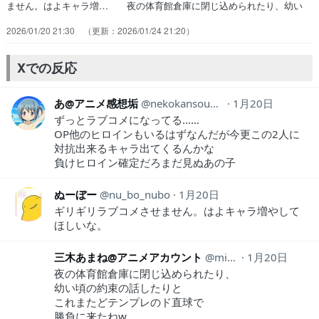
ません。はよキャラ増… 夜の体育館倉庫に閉じ込められたり、幼い
頃… 汐みたいに普段から明るい性格なら冗談で済… 「憧れていて
2026/01/20 21:30
2026/01/24 21:20
もひとりぼっちでも夜の学校で… 最近のラブコメのキャラって「相手
に告白さ… 汐ちゃんの積極モードがヤバすぎる！ラブコ… 良いね
ぇ、ベッタベタのラブコメ！今回は汐… ギリギリまでどっちに入れる
Xでの反応
か悩んでたんか… 元から幼馴染の距離感ではないとはいえ、恋…
あ@アニメ感想垢
nekokansouyox
1月20日
ずっとラブコメになってる……
OP他のヒロインもいるはずなんだが今更この2人に
対抗出来るキャラ出てくるんかな
負けヒロイン確定だろまだ見ぬあの子
ぬーぼー
nu_bo_nubo
1月20日
ギリギリラブコメさせません。はよキャラ増やして
ほしいな。
三木あまね@アニメアカウント
mikianimeaka
1月20日
夜の体育館倉庫に閉じ込められたり、
幼い頃の約束の話したりと
これまたどテンプレのド直球で
勝負に来たねw