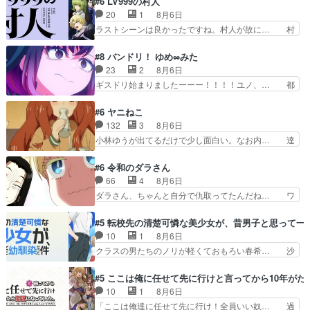
#6 LV999の村人
ままずっとなのかと思って… あのキモえーゆーは
20
1
8月6日
別人格だったのかよww… 幼馴染相手にムラムラ
ラストシーンは良かったですね。村人が故に… 村
してしまうことへの自…
人のレベル上げは鬼モードフィンガーシリ… アリ
スと10年後に結婚の約束をした鏡ずっ… カジノ
#8 バンドリ！ ゆめ∞みた
スタッフ募集するも集まらない更に追… 王命でク
23
2
8月6日
ルルの監視をすることになったデビ… 最強の村
ギスドリ始まりましたーーー！！！！ユノ、… 都
人・鏡との出会いで少しは変わった… やはり何か
子さんがめっちゃ情緒不安定になってて怖… 超回
悲しい過去がありそうな。鏡のも… パルナの魔族
復を見守っていかないと、ですね！！み… 開幕聞
#6 ヤニねこ
への恨みは根深そうやね姫を舐… 新キャラが登場
き取りスタッフに定治いなかった？ま… ののちゃ
132
3
8月6日
早々変態扱いされてる件。タ… まだまだお元気そ
んのお手当てはお節介だったりする… ビオラの立
小林ゆうが出てるだけで少し面白い。なお内… 達
うなお声で……不意打ち過…
ち回り害悪すぎるお近づきの印が… ・律っちゃん
郎が獣人に◯◯◯される強制百合を期待し… ヒグ
明るくなったね♪・メンバーの… 一難去ってまた
マドンってなんなん！？人見知りっぽい… なんな
#6 令和のダラさん
一難、律がビオラの呪縛から… 「私はあなたが嫌
ら下ネタ0じゃなかったかこんな回が… 他のエピ
66
4
8月6日
いなんです」「バンドやめ… 何が起きているの
ソードに対してマイルドな回だった… 今回はだい
ダラさん、ちゃんと自分で仇取ってたんだね… ワ
か！？次週、みゅーたいぷ…
ぶある程度抑えてる？w感じな気… アルねこ、そ
イが必死でケロロじゃないのよケロロじゃ… ロボ
うはならんやろ映画のワンシー… さっきまで生き
ットに憧れてビーム撃ちたいと…そうい… 余りに
#5 転校先の清楚可憐な美少女が、昔男子と思って一
ていたゴキブリ死んでるGP… アルねこ危険です
も凄惨なダラさんの過去ダラさんの６… 過去編は
10
1
8月6日
よね。健康的な面で··江… 酔い潰れ行き着いた江
これで一区切りかなギャグも面白い… ガンガガン
クラスの男たちのノリが軽くておもろい春希… 沙
ノ島で、朝日を眺めな…
♪薫がなんかしっかり歌ってロマ… 姉巫女の誤
紀は隼人への片思いを拗らせているタイプ… みな
算、クソみたいな嫉妬の末路よ。… 私、そんなに
もちゃんが透けブラしててびっくりして… レベル
#5 ここは俺に任せて先に行けと言ってから10年が
日頃からガンガン言うてないで… このアニメはど
のキャラが登場。相変わらず顔や体の… 隼人が春
10
1
8月6日
こに行くのだろう、面白すぎ… 姉のした事はただ
希の級友を巻き込んだイジりに動じ… 第５話を
「ここは俺達に任せて先に行け！全員いい奴… 過
単に一族を絶滅させただけ…