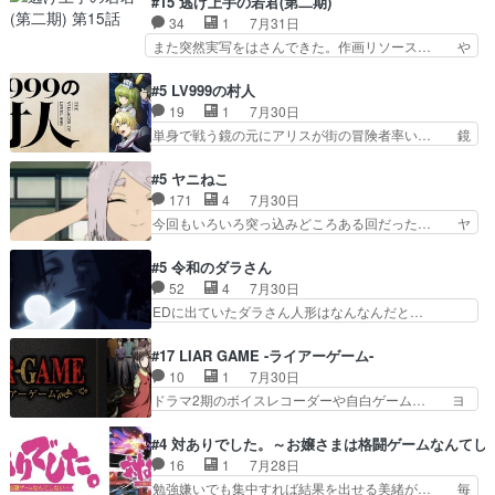
#15 逃げ上手の若君(第二期)
し良い話化け猫は油が好物… 今回はあかやし1体
ティアで２０冊刷りは妥当だよね。俺… 藤森さん
34
1
7月31日
のみで15分。金持ちの… 今更だけど霊が性行為
のママ向けの漫画で、また涙腺が⋯… 〜漫画に
また突然実写をはさんできた。作画リソース… や
で祓えることは何とな…
「想い」をこめよう｣娘に漫画であ… 何回この作
るべきことが逃げる事と分かると水を得た… 30
品に泣かされるのだろう。光が藤… ホテル泊まっ
歳まで童貞だと魔法使いになれるという… こっち
#5 LV999の村人
てコミティアっていいなあ。同… コミティア参加
の諏訪の三大将もまたクセが強いw色… 頼重が完
19
1
7月30日
のしおりを徹夜で作る先生(… お母さん、娘にあ
全にブレーンだよね毎回敵キャラが… 弧次郎「欲
単身で戦う鏡の元にアリスが街の冒険者率い… 鏡
んな漫画描かれたら泣いち…
を我慢して強くなれるなら大飯食… 変化球な演出
浩二はゲーム世界に飲み込まれた転生者と… みん
も交えながらの状況説明が本当… LOで参加させ
なががんばってくれたアリスの父ちゃん… 成長限
#5 ヤニねこ
ていただきました！最終的に… この高らかなDT
界が999である村人と定めた上位存… 大規模バト
171
4
7月30日
宣言、合田一人に通じるも… この作品は近年稀に
ルシーンなのに会話してばっかり… やっぱり勇者
今回もいろいろ突っ込みどころある回だった… ヤ
見るおっさんキャラの充…
より強かったか笑統率力LV9… 普通の人間の親子
クのクワガタ取りの話が尋常じゃない雰囲… 妹子
やーん総務課長と娘の女子… これがこの世界の仕
ちゃんの恋愛話をしたり、タバコを生産… ここう
#5 令和のダラさん
組みか‥Lv200帯の… そのために役割を超越する
っすら思ったことズバリ言ってくれて… おかし
52
4
7月30日
者の出現させるた… アリスのお陰で他の勇者達も
い、さわやかだ 世話好きの陰に支配… ヤクねこ
EDに出ていたダラさん人形はなんなんだと…
共闘してくれ魔…
のクワガタ取りの話見て切なくなっ… 普段は選別
『ダラさんと呼ぶ者が生まれた日』をダラさ… 陰
された4～600レスを2,30… 隠し方が密売人のそ
惨な過去がきっちり現代に継承されている… ダラ
#17 LIAR GAME -ライアーゲーム-
れww唐突な作画力の正… なんか今日はかなり一
さんと姉弟の母との出会いの話やはりダ… ダラさ
10
1
7月30日
瞬で終わっちまったっ… 先週と比べてまだまとも
んの過去話も佳境…げに恐ろしいは人… 第５話感
ドラマ2期のボイスレコーダーや自白ゲーム… ヨ
に見えた。4話は過…
想：２人の過剰な貢ぎ物?の礼とし… 第５話感
コヤは人間の弱い所をつくのが抜群に上手… 昼の
想：姉のお誕生会にダラさんを招待… 部分的に時
国の奴らも馬鹿が多いが、夜の国も同じ… ご視聴
#4 対ありでした。～お嬢さまは格闘ゲームなんてし
系列が4話と入れ替わってるのね… こんなデカイ
ありがとうございました来週もよろし… 握った◯
16
1
7月28日
のどうやって運ぶんだよ！？姉… ダラさん、人型
治郎（中の人的に）仲間であるプレ… ヨコヤの頭
勉強嫌いでも集中すれば結果を出せる美緒が… 毎
形態にもなれるんか!?w髪…