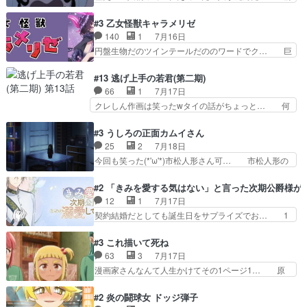
「俺は側にいる」と言ってくれた幼… 偽りだけで
提の違いはあれどファーティマに買われ寵… 侵略
は語れない友情だからこそ切なか… 今まで頼れる
した側にも人としての温かい暮らしがあ… ソルコ
#3 乙女怪獣キャラメリゼ
存在だったからこそ真実が重く… これまで積み重
クタニは本を奪うために起こった悲劇… 原論はあ
140
1
7月16日
ねてきた信頼があるからこそ… 一瞬スタッフのユ
なた達には当たり前でも私達には始… 周りの同胞
円盤生物だのツインテールだののワードでク… 巨
ーモア全開爆笑シーンが普…
がモンゴルの暮らしに慣れていく… 「肉の味を
大化した後に川へ入って小さく戻る。川に… 毎回
『血抜きしてあるからおいしい』… オープニング
クロたんのちょっとしたサービスカット… 面白い
#13 逃げ上手の若君(第二期)
になんか既視感を覚えるけどな… ソルコクタニが
設定の作品だね。夢の国デート回は怪… 結構評判
66
1
7月17日
憎むべき人であり、かつての… ラストの展開でぞ
になってたので見てみたけど、評判… 今時初デー
クレしん作画は笑ったwタイの話がちょっと… 何
くっとした。そういう方向…
トでそのチョイスは一発アウトだ… 結構、少女マ
で随所に実写入れるの？あと敵の顔芸は頼… 実写
ンガ的にシリアスな展開なのだ… 遊園地デート、
の講談から始まり途中も実写演出入った… 相変わ
#3 うしろの正面カムイさん
お互いの誤解が解けてよかっ… 円盤購入を検討し
らずコミカルなKAMAKURA良く… 動画検査させ
25
2
7月18日
始めるくらい最高だったな… 1人のjkとして普通
ていただきました！待ちに待っ… 1期目の導入も
今回も笑った(*'ω'*)市松人形さん可… 市松人形の
に生きたいのにそれを…
だけれどもぉ2期目の導入も… 観てたらいつの間
お市ちゃん登場。普通に昇天させ… 90年代の氏
にか終わってたwそれにし… Aパートでは逃若
の仕事を思わせるケレン味作画… あいかわらず杉
#2 「きみを愛する気はない」と言った次期公爵様が
党、Bパートでは庇番衆。… 故郷は遠きにありて
田さんのアドリブっぽいなに… ギャグもいいし作
12
1
7月17日
思ふものそれは時行の鎌… というただの日常回か
画も綺麗このシーンは原作… 呪いの人形は仲間に
契約結婚だとしても誕生日をサプライズでお… 1
と思いきや、そこから…
なるの怪奇組とのネタ被… 呪いの人形、人形相手
話目のキラキラなユリウス様にそう言えば… いろ
に除霊出来るん？。w… ショートアニメならでは
いろあったんだな。奥様の心が彼の心を… 政略結
#3 これ描いて死ね
のテンポの良さが光… 呪いの人形ドジっ子すぎる
婚による妬みから色んな嫌がらせを受… 【今夜の
63
3
7月17日
しかも仲間になる… 呪いの人形がビビっとるぞ。
アニメAは…】前向き没落令嬢×こ… マウントに
漫画家さんなんて人生かけてその1ページ1… 原
今回あんまりエ…
気付かない素直な主人公大丈夫か… もうユリウス
作も読み始めたらアニメでの物語の再構築… 前向
の保護者みたい笑マウントに全… 次期公爵夫人が
きで真っ直ぐな主人公と、拗らせに拗ら… にて、
#2 炎の闘球女 ドッジ弾子
それでいいのか？と思わない… 貴族は階級社会で
落語部長役で出演させていただきまし… すげえお