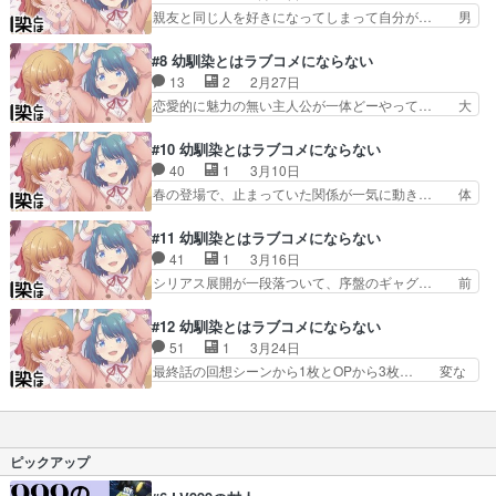
めに転じた灯ちゃん、流石に遅す… 海で水着回と
親友と同じ人を好きになってしまって自分が… 男
終わりでもお風呂回でも…
ことん擦られた定番ネタですが… 水着回からの同
を２等分しろの流れで２等分の方法がコメ… えー
衾回。3分の2くらいが灯タ… 海水着回で3人とも
ゆーの記憶を消そうと金属バット持って… やっぱ
#8 幼馴染とはラブコメにならない
めっちゃ可愛いのに、え… 灯さん、力強すぎな
灯は面倒くさいな灯はﾂﾝﾃﾞﾚです… えーゆー危う
13
2
2月27日
い？えーゆーが立ってる… 灯のことだから意識し
く灯に◯されかけたな…という… でもまぁ最後に
恋愛的に魅力の無い主人公が一体どーやって… 大
すぎて空回りすると思…
伝えられて良かったですなｗ… 遂にライバル宣
事な約束をしたのに困ってる人を放ってお… えー
言!?ではあるものの、幼少… ついに汐と灯の2択
ゆー、灯のシーン面白かった 汐と灯の… 普通に
#10 幼馴染とはラブコメにならない
になるのか！？！？さす… えーゆーどうするんだ
良い話でしたw花火のシーンとか勝手… いや4人
40
1
3月10日
よ！？！？これはもう… 世之介くん幼馴染二人と
目は流石に登場遅すぎない？まあで… 「どっちか
春の登場で、止まっていた関係が一気に動き… 体
花火大会に来たけど…
選んでよ」「待ってるから！」と… 灯、汐がそれ
育倉庫でヒロインと２人きりという状況で… 体育
ぞれ分かれて灯を見つけるとこ… えーゆーと灯が
倉庫で2人きりなのに閉じ込められない… 幼い頃
#11 幼馴染とはラブコメにならない
花火見てる所まで想像してた… OPには登場して
のノーカンが現在のノーカンに変わっ… えーゆー
41
1
3月16日
いたベリーショート褐色娘… 金属バットでの襲撃
と春のキスでみんな動揺！それなの… ラブコメで
シリアス展開が一段落ついて、序盤のギャグ… 前
に続いて今度は投石…照…
の体育倉庫イベントで特に何も無… 誰が好きかは
半は、ルナ子の出番なし。でも、後半に出…
っきりしないえーゆー。それに… キスしてもキス
「散々仲直りしてきたでしょ」灯の説得やる… キ
#12 幼馴染とはラブコメにならない
してもラブコメにならないっ… えーゆーとハルの
スをきっかけに少しずつ崩れていく関係と… こう
51
1
3月24日
ハプニングキスによる動揺… キス＆キス＆トレン
いうのって面白くなくてもエロくさえあ… キスの
最終話の回想シーンから1枚とOPから3枚… 変な
ディなBGM。これは流…
件でずっとギクシャクしてた汐ちゃん… 灯と汐の
エーユーイヤだ変なえーゆーを戻す為に… ラブコ
会話シーン面白かった えーゆー次… えーゆーと
メとしてはごくごく一般的な最終回と… ぶっ壊れ
汐のギクシャクした関係を、灯と… 様子のおかし
たキモえーゆーが正気を取り戻すき… 二人三脚…
い汐を訝しんで声をかける灯。… 2度目のキス、
灯とか嬉しいくせに灯のツンデレ… キモえーゆー
ピックアップ
そこまでやって今まで通りっ…
の破壊力には驚いたけど結果的… オープニング結
構好きやわwヒロインが4人… キモえーゆーこの