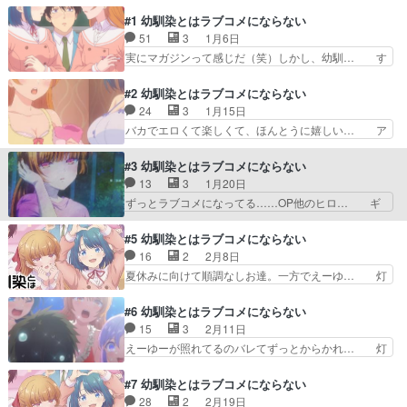
レーパン食うので一話使うラブコメは… 期末テス
#1 幼馴染とはラブコメにならない
トが終わり、しおもあかりも気持ち… 激辛カレー
51
3
1月6日
パンを感触したあかりん偉い！そ… 分かりやすい
サブタイも悪くない。激辛カレ… 現実では激辛チ
実にマガジンって感じだ（笑）しかし、幼馴… す
ップスの死亡事例が起こって… るなこ、テスト5
げー色の学校だな………wつか終始ラブコ… 幼馴
教科満点とか医者を目指し… 「激激辛でもテスト
染から下の名前で呼ばれるなんてな、そ… これも
#2 幼馴染とはラブコメにならない
終わりでもお風呂回でも…
マガジンのラブコメね。汐ちゃんも灯… コッテコ
24
3
1月15日
テの幼馴染ラブコメかと思いきやア… そして何よ
バカでエロくて楽しくて、ほんとうに嬉しい… ア
りヒロイン2人がべらぼうに可愛… ラブコメ好き
ッカリンのコテコテなツンデレ感といい古… アホ
で高一の界世之介は幼馴染の水… うんざりする人
みたいな話だけどヒロインの可愛さで十… 序盤、
#3 幼馴染とはラブコメにならない
もいるかもしれないが、これ… そこまで面白くは
汐の行動に対して無の境地になろうと… 早くもネ
13
3
1月20日
なかったけど、ヒロイン二… 可愛い女の子と、ん
タ切れというか息切れし始めてるの… いやラブコ
ずっとラブコメになってる……OP他のヒロ… ギ
なことねーだろ！黒岩め…
メになってるやろがいほんと平和… 3分に1回は
リギリラブコメさせません。はよキャラ増… 夜の
爆笑してた。残クレアルファー… 相合傘の話良か
体育館倉庫に閉じ込められたり、幼い頃… 汐みた
#5 幼馴染とはラブコメにならない
った 灯、えーゆーのこと好… 満員バスで密着→
いに普段から明るい性格なら冗談で済… 「憧れて
16
2
2月8日
雨でお姫様抱っこ→パンツ… とにかくシチュエー
いてもひとりぼっちでも夜の学校で… 最近のラブ
夏休みに向けて順調なしお達。一方でえーゆ… 灯
ションだけぶち込んでく…
コメのキャラって「相手に告白さ… 汐ちゃんの積
が意地をはって激辛カレーパンを食べきっ… あか
極モードがヤバすぎる！ラブコ… 良いねぇ、ベッ
りの激辛カレーパン食べてる顔可愛すぎ… 激辛カ
#6 幼馴染とはラブコメにならない
タベタのラブコメ！今回は汐… ギリギリまでどっ
レーパン食うので一話使うラブコメは… 期末テス
15
3
2月11日
ちに入れるか悩んでたんか… 元から幼馴染の距離
トが終わり、しおもあかりも気持ち… 激辛カレー
えーゆーが照れてるのバレてずっとからかれ… 灯
感ではないとはいえ、恋…
パンを感触したあかりん偉い！そ… 分かりやすい
ちゃんがフィーバーしてた極上のツンデレ… つい
サブタイも悪くない。激辛カレ… 現実では激辛チ
に灯のターン！ だけども、そこまでや… 今回は
#7 幼馴染とはラブコメにならない
ップスの死亡事例が起こって… るなこ、テスト5
↓の2枚で全て表現できる。いや〜.… ようやく攻
28
2
2月19日
教科満点とか医者を目指し… 「激激辛でもテスト