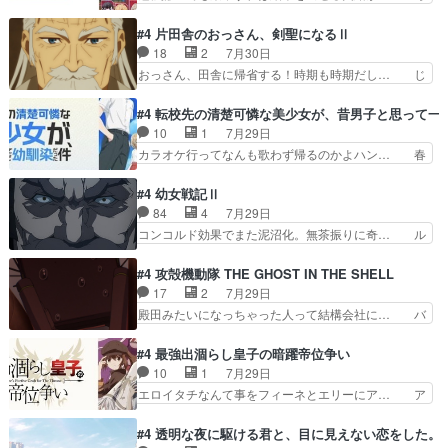
の回転の速さと人間の心理を利用… 夜の国のヨコ
晩スト６対戦を楽しむ４人。だが、期末試… どん
ヤ支配がますますひどく……。… ヨコヤは飴と鞭
なゲームも相手が強すぎるとやる気無く… テー
#4 片田舎のおっさん、剣聖になるⅡ
で夜の国の独裁支配を強化、… やはりヨコヤいい
マ：テスト勉強と大会感想は、美緒がテ… すげー
18
2
7月30日
ですね。昼の国が勝てる流… 役で出演いたしまし
ーーーーーーーー良い……。女性声優… 深夜の格
おっさん、田舎に帰省する！時期も時期だし… じ
た。次回も緊張が止まり…
ゲー対戦よりテストの方がよっぽど… 真剣に授業
いさん、ベリル、副団長、年長者が強い順… 底知
を受けて、夜は珠樹の部屋で格ゲ… 来たる定期テ
れない爺さんには夢が詰まってると思う… クル
#4 転校先の清楚可憐な美少女が、昔男子と思って一
ストに向けて勉強会！美緒ちゃ… 受験勉強と戦闘
ニ、ヘンブリッツ、ミュイと一緒におっ… 帰省、
10
1
7月29日
の2択なら戦闘を選ぶ娘w美… 勉強嫌いでバトル
お供ヒロインはクルニ。順番的には確… 父親から
カラオケ行ってなんも歌わず帰るのかよハン… 春
を選ぶって、ひぐらしの沙…
手紙が来た。サーベルボアの退治の… ここでヘン
希ちゃんの私服、めっちゃ可愛いぞ！！！… どう
ブリッツくんが同行するのが変で… ・ベリル、実
やらあの女優さんが春希のお母さんのよ… 春希ち
#4 幼女戦記Ⅱ
家に帰ることに・ベリルはミュ… おっさんの親と
ゃん姫ちゃんに野菜の子も凄え可愛い… 隼人くん
84
4
7月29日
なるとお爺ちゃんだよね孫扱… ・ベリル、実家に
のスマホを買いに行ってたけど完全… 第４話を
コンコルド効果でまた泥沼化。無茶振りに奇… ル
帰ることに・ベリルはミュ…
U-NEXTで視聴しました。視聴… スマホを買うた
ーデルドルフ中将自らが行う煙草と葉巻は… ブロ
め、都心で待ち合わせをした… OP曲きっかけで
グを更新しました!!宜しければ、是非… 計画通り
#4 攻殻機動隊 THE GHOST IN THE SHELL
見始めてたけどなんだかん… いきなりシリアス展
にはいかないね笑やり遂げた(ほぼ… 今回もター
17
2
7月29日
開ぶち込んでくるじゃん… 春希の家庭事情は複
ニャに不都合なことがあったりし… 白髪の男性が
殿田みたいになっちゃった人って結構会社に… バ
雑。食事とか隼人が親身…
語った家族を失った喪無感が、… 連邦に対して有
トーがカッコいいと思ってたら、トグサが… あの
利な講話条件を引き出すため… コンコルド効果に
見た目もうただのロボでしかないんだよ… 俺らの
#4 最強出涸らし皇子の暗躍帝位争い
油を注ぐターニャの勝利軍… 犠牲を払っても良い
汗拭きそりゃいやだろwwバトー＆ト… イノセン
10
1
7月29日
ならお前たちが前線へ行… 戦闘がアッサリし過ぎ
スの元となった回だけど、ガイノイ… アダム・リ
エロイタチなんて事をフィーネとエリーにア… ア
じゃない？戦争がメイ…
ンクやジェイムスン(教授)型サ… アンドロイドも
ルも気付かなかった事を…フィーネは自分… モン
おっさんの汗を拭くのは嫌や… 押井守監督のイノ
スターを呼ぶ笛？黒幕は狩猟祭とは関係… 平凡な
#4 透明な夜に駆ける君と、目に見えない恋をした。
センスの土台になったエピ… コミカルなのにも慣
少女に見える眼鏡w眼鏡属性は持ち合… 神アニ