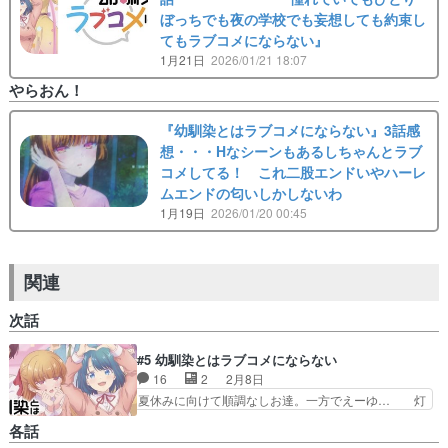
ぼっちでも夜の学校でも妄想しても約束し
てもラブコメにならない』
1月21日
2026/01/21 18:07
やらおん！
『幼馴染とはラブコメにならない』3話感
想・・・Hなシーンもあるしちゃんとラブ
コメしてる！ これ二股エンドいやハーレ
ムエンドの匂いしかしないわ
1月19日
2026/01/20 00:45
関連
次話
#5 幼馴染とはラブコメにならない
16
2
2月8日
夏休みに向けて順調なしお達。一方でえーゆ… 灯
が意地をはって激辛カレーパンを食べきっ… あか
各話
りの激辛カレーパン食べてる顔可愛すぎ… 激辛カ