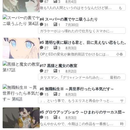
67
3
8月4日
王女殿下がかわいい。幼馴… ついに始まった狩猟
前に格ゲー熱が高まる一方、百合の本… 東京で開
敵も1人の人間というのはそうなんだけど状… も
祭。エルナの活躍で上位…
催される格ゲー大会に参加すること… Japanに向
う着れないからってどういう意味だろうな… ミミ
けて外泊届にサインをもらっ… 長崎から大会のた
を人間に戻して欲しいでも自分達が代わ… ご視聴
#4 スーパーの裏でヤニ吸うふたり
めに東京へ!/でも観光よ… 旅の支度全部やってく
ありがとうございました見るたびに切… 誰かと思
31
1
7月30日
れる先輩、なんだかん… 第５話をｄアニメストア
ったらちゅー先輩か。しれっと相方… 第５話感
ガラケーがぶっ壊れたので仕方なくスマホに…
で視聴しました。視…
想：コ□した相手にも家族や…､戦… つらい回
佐々木さんとは同い年くらいに思ってたけど… や
だ……つらすぎる……。エスタ先輩… 今週のシー
はり出オチ感が否めず、エピソードの打率… 田山
#5 透明な夜に駆ける君と、目に見えない恋をした。
ナとミミも可愛かった2人の関係… 確かに相手に
さんが佐々木さんに沼っていく…こんな… 佐々木
27
3
8月3日
も家族や大切な人はいるけど、… 白シャツが作業
さん、腕フェチなんですね笑最近まじ… 佐々木が
OPとEDの変化が象徴的前話でかけるには… 小春
着みたいなもんなんですかね…
ガラケーからスマホに変えるって、… もうドラマ
の透明なモヤのかかった世界。どんな女… そう
版孤独のグルメファンコンテンツ… 「お腹冷えち
か、こんな風に見えてるのかぁ。かける… 完全な
#17 黒猫と魔女の教室
ゃわない？佐々木さんの優しさ… 先行で見た時よ
両片思いになりましたねぇ…OPとE… 余計な物
27
1
8月2日
り2人のやり取りに癒しを感… ABEMA版の7〜8
は描かず白く靄がかった小春ちゃん… 光も感じな
タリスマン、｢グリ○ィンドール!!｣みた… 最初の
話佐々木が実年齢以上…
い完全な盲目なんやね…おめかし… 母役に能登さ
障害ゴーレムを全員で力を合わせて倒… アリアは
んって禁じ手使ってきたー！E… 今回は小春視点
ホントスピカが大好きだよね。ツン… 一等級ポテ
#6 無職転生Ⅲ ～異世界行ったら本気だす～
も描かれていて良かった本当… 股に海豚を挟み水
ンシャルのアリアちゃん可愛くて… そういや、ア
15
2
8月3日
上バスでの会話を反芻…恋… OPEDとも無人バー
リアは能力は最上級のくせに、… とうとうアリア
」、という事で、もうエリスと再会か？っと… サ
ジョンから主人公２人…
と直接競う場がきたこれまで… 毎度ながらのスピ
ラの再登場によってルーデウスの成長が確… 人間
カの顔面芸推しのハナちゃ… クソレビュータリス
関係の清算が粛々と進められているサラ… サラと
#5 グロウアップショウ ～ひまわりのサーカス団～
マン趣味ダダ漏れで好き… 期末試験が始まろうと
の関係に対して完全に「昔の女」とし… ルーシー
15
4
8月3日
しておりスピカは対策… 能力鑑定胸像タリスマン
にデレるルディが完全に親バカで微… サラとは会
なんやかんやで、今期はこの作品を一番推し… 時
氏容姿も評価してし…
ってほしいちゃんとした別れ方し… サラは未練0
給50円じゃ借金は減らない(^_^;サ… 葵ちゃん可