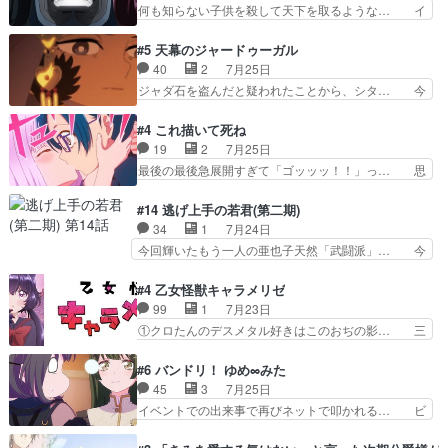
父さんが石田彰だったことに驚きを… 主人公自分
何も知らない子供を殺して天下を取るような… イ
レールが倒したビルであ…
の立場わかって無さすぎやしまた… ヨミツガと
ワンの刀が斬った者の中にまさかの…影森… 激し
BLEACHは完全に豪華な展開… 透子ちゃん、柚
いバトル回の最後に、予想外の引きシン… これっ
#5 天幕のジャードゥーガル
子にも優しいし可愛いしこの… ユキノさんから玲
て作者が描きたいのは"ユルの物語"… デラさんの
40
2
7月25日
夜の父親の話で、そのイメ… あやかしの頂点に立
秘密がちょっとわかった回、正直… 左さんと刀持
ジャダ石を盗んだと疑われたことから、シタ… 今
つ鬼龍院家の現当主が息…
ちさんが対決♪あとどこぞのじ… 何処も彼処も言
回のシタラは表情が豊かで、モンゴルでの… だい
ってる事が全部嘘じゃ無さそ… 戦況が目まぐるし
ぶややこしいことになってたオープニン… テンポ
#4 これ描いて死ね
く動いていてずっと胸が熱… 同時視聴｜
も良いし毎話良いところで引くから全… 盟友ドレ
19
2
7月25日
DaemonsRealm｜リア… これまで騙していた東
ゲネ后との出会い。次週のドレゲネ… さて、登場
最後の最後急展開すぎて「ゴッッッ！！」っ… 思
村を捨てて新郷家に来…
人物多いけどついていけるのか私… 今回は遂にド
ってた以上にセリフとかしっかりした漫画… 今回
レゲネ登場という話彼女の在り… チャガタイ兄さ
は泣かなかった！漫画描きのハウツー回… この作
#14 逃げ上手の若君(第二期)
んがめっちゃ可愛かったなド… まさかの展開にめ
品はこういうのをズバッとキメるの上… 藤子不二
34
1
7月24日
ちゃくちゃテンション上が… チャガタイの所へ密
雄に親しんだ人にはとてもフィット… 赤福のヌル
今回輝いたもう一人の亜也子天然「武闘派」… 今
偵に行ったはずがドレゲ…
ヌルした動きとかネームを褒めら… 漫研が気にな
回は強敵小笠原貞宗と時行の対面内容盛り… 言い
って仕方ない先生がかわいい。… 漫画のノウハウ
逃れすら逃げ上手亜也子のアシストに支… そう
#4 乙女怪獣キャラメリゼ
から新たな仲間まで。本作品… 今回エンディング
か、亜也子もまだ9歳なのか‥ときゆき… 「亜也
99
1
7月23日
テーマが流れるのが早い（… この作品の世界に
子のドキドキ・大作戦！・長寿丸を一… 目玉と耳
①クロたんのデスメタル好きはこのおぢの影… 三
も、一応デジタルという概…
を相手に言葉で繰り広げる戰もノラ… 時代設定ど
石さんのキャラなんかミサトさんっぽいな… なん
うなってる笑目力が強すぎて睨ま… ときメモ画面
か好きになれんキャラだなぁ作品もイン… 相変わ
#6 バンドリ！ ゆめ∞みた
からのいらすとやは草だった。… 今回は亜也子回
らず生物学者には見えないわね響野君… 正体を知
45
3
7月25日
でしたね頼もしさと乙女らし… 貞宗、キモいギョ
らないのにどちりも肯定してくれた… 黒絵がハル
イベントでの出来事で再びネットで叩かれる… ビ
ロ目としか思ってなかった…
ゴンになっても、南を助けて大事… OPにデスボ
オラの次の一手が動き始めました。それに… ビオ
入ってるのは黒絵がデスメタル… 黒絵が男で唯一
ラがまじで何がしたいかわからん！先生… 陰キャ