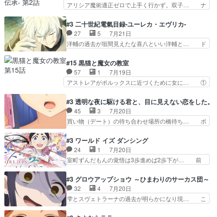
みにいったらクロバネのCV.速水… 「おじちゃん
アリシア魔術適正ゼロで上手く行かず。双子… ナ
中の同乗者を物音一つ発…
は身内に甘い」で、いきなり笑… ガチで素晴らし
イエちゃんが不憫な立場になっててめっち… 自己
すぎる……。長命種によって… 前回巣立っていっ
紹介の時台に乗ってるサラサ可愛いw学… ナイ
#3 二十世紀電氣目録-ユーレカ・エヴリカ-
た子猫たちのその後が描か… 王子の旅の始まりは
エ・シフォンリッツの出番が多くて嬉し… 石田で
27
5
7月21日
確かにそうでしたよね！… リゼロ見終わっちゃっ
こいつワルだな。なぜ大猿に変身した… 2冊目の
洋輔の過去が垣間見えたな喜八といい洋輔と… ド
てほのぼの系がいいか…
トアの書は学長の手に1話冒頭と合… アリシアと
タバタしたけど兄の遺した目録に記された… 洋輔
クレンのソルセインでの潜入生活… 元は勇者だっ
が目録に固執する理由もほぼ明らかとな… これ京
#15 黒猫と魔女の教室
たのにロリ化されて学生にされ… これはいい黒沢
アニだったのかそのわりにはそこまで… 清六兄ち
57
1
7月19日
ともよ。笑いのセンスも合う… ナイエのリアクシ
ゃんと喜八、清六と洋輔それぞれの… 化学的作用
アストレアがポルックスに近づくために女に… ①
ョンが面白い。ローメイン…
に依りて継続して…電池と称すっ… 洋輔、清六の
魔法の図鑑が買えてヘヘーンなスピカ②今… 前半
こと好きすぎだろなんか電気で… 仲間が一気に増
はアストレアの野望による性転換、後半… アスト
#3 透明な夜に駆ける君と、目に見えない恋をした。
えてみんなで物作りで一気に… 作画は最高なのに
レア君の作戦に皆巻き込まれてて草捕… アストレ
45
3
7月20日
話がつまらない。やっぱ京… 天下り式に竹のフィ
アが作った薬によって男女入れ替わ… アルトレア
買い物（デート）の待ち合わせ場所の橋待ち… ボ
ラメントが出てきたのは…
がポルックスのこと好きとは言え… アストレアが
ソボソとつぶやく。カラオケは視覚障害が… 闇夜
ポルックスちゃんに憧れて、変… TS騒動に酔っ
を照らす打ち上げ花火。人混みの中、み… どんど
#3 ワールド イズ ダンシング
払い騒動と賑やかでいいねw… 偉大な父を持つが
んキュンが増えていく展開に毎回わく… ちょこっ
24
1
7月20日
故の悩(独自のおっぱい論… 鉄板中の鉄板、性転
と書ければと風が吹き手元にあった… 』は、率直
室町ずんだもんの覚悟は3歩進めば2歩下が… 前
換と酩酊ネタの二連発(…
に言って脚本と演出が悪いと思う… 小春の目が見
回の白拍子の死といい今回の”まぐわい”… 世阿弥
えなくなったのは先天性による… 冬月の前向きさ
が主人公の漫画がアニメになったらし… 壮絶だっ
#3 グロウアップショウ ～ひまわりのサーカス団～
と、空野の億劫さがリアルだ… かけると小春、二
た…30分で2時間の映画のように… すべての表現
32
4
7月20日
人が一緒に過ごす時間が描… ヒロインの目が不自
がピタリと揃った傑作本当に素… たまに現れて謎
雫とスヴェトラーナの過去が明らかになり現… こ
由だから音を大切にして…
のアドバイスをしてくれるお… 可愛いキャラデザ
のアニメは足首を休ませるという事を知ら… 愛知
からは想像できない顔芸、… 父、大舞台へ立つこ
県豊川市付近が舞台なのか～現地にも出… 前回に