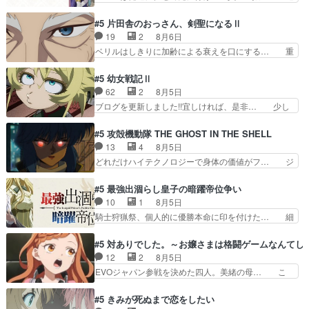
U-NEXTで視聴しました。視聴… ラブコメで天然
去、あとを託したロックが今、2人にあと… 木下
ジゴロというかナチュラルヒ… みなもと仲良く話
鈴奈（@0suzuna0）が【マリー… 村ごと乗っ取
#5 片田舎のおっさん、剣聖になるⅡ
す隼人を見てなぜか不安に… 無理なダイエットは
られてたら流石に気付かないか… 《漫画版少し読
19
2
8月6日
禁物だけど、なかなか結… 「これからもお手入
んだことある》エリックとゴ… ロックは敵に容赦
ベリルはしきりに加齢による衰えを口にする… 重
れ、がんばりゅ」ありが…
無くブスっといくから気持… 勇者パーティー再結
ねた歳のせいにしていた限界を超えて命の… いい
成して先にいけで激アツ… 爆縮、幻覚、主人公結
んじゃないですか。魔物の群を発見した… アマプ
#5 幼女戦記Ⅱ
構エグいことするよな… ねぇ猫耳ガール、敵の根
ラにて視聴終わり！サーベルボア討伐… を言い訳
62
2
8月5日
城に乗り込む事を同… 世もや替えが利くと復活P
にしたくないものですねwボア狩り… 先生として
ブログを更新しました!!宜しければ、是非… 少し
とは？！もう来週…
のベリルが好きだけど、今回みた… 4人だけでサ
でもマシな負け方を選んだゼートゥーア… ゼート
ーベルボアを狩りに行く。野営… ・実家周辺でサ
ゥーアの唯一の手駒が強すぎる笑あお… 私にとっ
#5 攻殻機動隊 THE GHOST IN THE SHELL
ーベルボアが暴れてると聞い… ちょっと年齢の事
て完全にご褒美回ゼー様の葉巻シー… やはりター
13
4
8月5日
を言いすぎとゆーか言い訳… ベリルの母もやはり
ニャが後方指揮だと展開に迫力が… “貧乏籤百連
どれだけハイテクノロジーで身体の価値がフ… ジ
只者じゃなかったかベリ…
無料ガチャ”100連でも1回… 2期入ってから地味
ャミングも伏線になるかと思った回想シー… フチ
だよね。ただでさえ幼女… 「餌になってもらわね
コマだいぶ理性持ち始めた。この世界の… 原作読
#5 最強出涸らし皇子の暗躍帝位争い
ばならぬ」って言葉に… ゼートゥーア左遷によっ
んだのもう何年も前なのに、覚えてる… コイルの
10
1
8月5日
て参謀本部の連携が… 緊張感ある戦闘描写とギャ
汚職を突き止めるべくバトーの指導… やまとん1
騎士狩猟祭、個人的に優勝本命に印を付けた… 細
グ今週の『有能な…
号はどこの部分で使うのだろう？… 日本とロシア
かい設定を考えるのが面倒な時は古代魔法… エル
が絡む政治の話かつ色々な用語… 第５話を
ナがチートすぎる笑アルは最初から自分… プラネ
#5 対ありでした。～お嬢さまは格闘ゲームなんてし
primevideoで視聴しまし… 前回同様『イノセン
ット・ウィズ展開アツいな「騎士狩猟… 麦茶どこ
12
2
8月5日
ス』を含む押井・神山版… 第５話「EPISODEラ
ろかタイトル通り麦茶の出涸らしぐ… 第５話を
EVOジャパン参戦を決めた四人。美緒の母… こ
ストの母親の気持…
ABEMAで視聴しました。視聴に… 復讐に燃える
の作品に唯一足りないと思ってた(無くて… 見た
吸血鬼兄弟の弟ですいいキャラ… クリスタ皇女
目は気品溢れてるのに中身は…美緒ママ… テー
#5 きみが死ぬまで恋をしたい
が“萌え”なのでこの娘が皇帝… ウサギ好きそうな
マ：格ゲー大会に行くには？感想は、美… 大会を