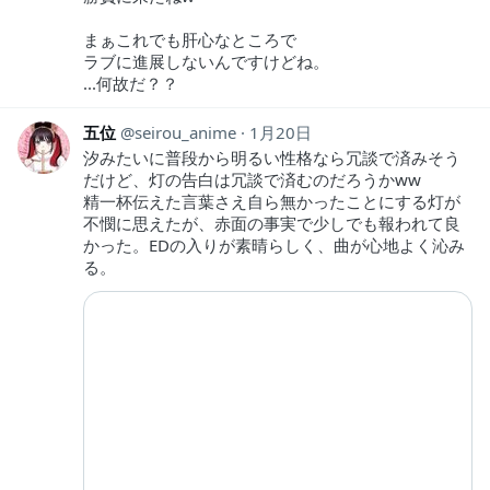
まぁこれでも肝心なところで
ラブに進展しないんですけどね。
...何故だ？？
五位
seirou_anime
1月20日
汐みたいに普段から明るい性格なら冗談で済みそう
だけど、灯の告白は冗談で済むのだろうかww
精一杯伝えた言葉さえ自ら無かったことにする灯が
不憫に思えたが、赤面の事実で少しでも報われて良
かった。EDの入りが素晴らしく、曲が心地よく沁み
る。