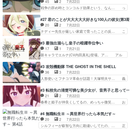
45
2
7月22日
り役が居ないとアカンね自… すみませんセルリス
をつつきやがったのかただ、動機は… 今回は何と
戦争の辞め時とコンコルド効果という、なん… っ
萌えでした魔族の男の子…
言ってもフィッセルの活躍がカッ… 人型以外の相
て毎回なってますが、「コンコルド効果」… ミニ
手と戦うのはゼノ・グレイブル… アクション主体
アニメ『ようじょしぇんき2』本編に加… 」はち
#27 君のことが大大大大大好きな100人の彼女(第3期)
で中身がほとんどなかった。… 単純単調な話にな
ょっと無能過ぎんかサンプル数1やん… ターニャ
20
2
7月22日
っちゃってて、、、え？そ… 徐々にわかってくん
が思ってる方向に進まずこれでまた… 合衆国と帝
ナディー先生が厳しい家庭で育ったことの反… こ
のよなぁこれ以上動けな…
国で小競り合い中、同盟国が講和… 戦争は始める
の辺りから原作を見ていないので、ナディ… 自
より終わらせる方が難しいって… 和平交渉のため
由、アメリカ、日本人、国語教師＋新たな… ナデ
#3 最強出涸らし皇子の暗躍帝位争い
にイルドアの大佐がサラマン… 直属の部下ですら
ィー（大和撫子、やまと100Girl… 美しすぎる美
17
1
7月21日
戦争継続派か。。戦争は始… 「（あの量の差が気
しいに美しいは美しすぎてうっ… 25)BP○さん見
新キャラでエルナ(CV内田真礼)登場。ア… アル
になるッ!!!）」ジェ…
逃して26)最高の機能… 前任退職、後任の教師ナ
ノルトがエルナにいじられ絡みする回。… 今期見
ディー。後半いつも… ⑬先生が日本人と看破した
るアニメが多いｗ骸骨騎士様、只今異… 傀儡政権
#3 攻殻機動隊 THE GHOST IN THE SHELL
恋太郎正解らしい… ①次の新キャラは後任の国語
を狙っているのか、弟が皇帝になっ… エルナは
36
3
7月22日
教師…フラグを… どうしてもルー大柴が頭を横切
100%善意で絡んでくるのがやっ… アルノルトが
人形使いとフチコマ革命が話題！大塚明夫サ… 義
る新ヒロイン…
魔法特化で基礎体力は一般人以… これリアル内田
体工場のシーンと女子会での「今の人格っ… ・
家ならヤバイトドメの踏みつ… ラブコメディは突
2029年の科学文明について我々の世界… まず、
#3 転校先の清楚可憐な美少女が、昔男子と思って一
然にに求めていたのは頭の… 主人公含めどいつも
効果音がいい。私が思うに、銃撃戦が… いきなり
21
2
7月22日
こいつもカラフルなだけ… 跡継ぎ候補多すぎるw
のハラハラ感。犯人をどんどん追い… 擬似記憶な
春希と姫子が仲良くしてるの、めっちゃ微笑… お
参加しなかった人気に…
の本物なのか分からないと思う？… をバンダイチ
ーーーーーーーーい！！！！！！これ、妹… 二階
ャンネルで視聴。いやはや、ア… 1990年代の
堂さんが女性だってことみんな知らなか… 姫子さ
#4 無職転生Ⅲ ～異世界行ったら本気だす～
OVAならアリかな。ICT… 冒頭のアクションから
んと三岳さんがラストに姫子さんのお… 初めて夜
20
2
7月22日
釘付けだった。皆人形… ひとつの単体の作品とし
のコンビニに行った隼人と姫子は偶… こういう学
シルフィーが叡智な方向に勘違いしてたの、… 正
ては悪くないと思い…
園物のラブコメ元々好きだから設… にしても妹は
しい意味での淫乱だと思うギースいい顔に… をバ