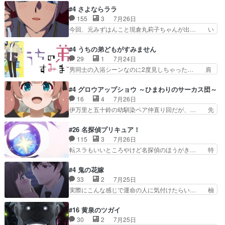
ーが制御出来ない誰かの為に力… スピカの放り込
ナリーゼの悪魔の囁きwクリフとエリナ… 悪魔の
#4 さよならララ
みかたが雑になってきてるな… イキりカストルは
囁きやめてくださいwおい、1番重要… ゼニスも
155
3
7月26日
怖がりやったかあスピカな… 鏡の世界への突入と
感情が出てきてて良い方向に進んで… 第５話を
今回、元みずはんこと現倉丸莉子ちゃんが出… い
新たな依頼サブタイトル…
ABEMAで視聴しました。視聴に… クリフとエリ
や、これけっこうおもしろいかも知れん。… 王子
ナリーゼさんが夫婦になり、ノ… エリナリーゼ様
様とは...本当の愛とは...なんぞ… テンポの良いボ
#4 うちの弟どもがすみません
相変わらずで草ルディ君釣り… ルーデウスにシル
ケとツッコミで笑わせつつ、… この作品、ストー
29
1
7月24日
フィエットとロキシーとの… 離れ離れになったり
リーにも登場人物にも全く… 家で机に向かってる
男同士の入浴シーンなのに2度見しちゃった… 肩
別れがあったり絶望の大…
時の貧乏ゆすりとか、ラ… お姉ちゃんと話せ
ひじ張って素直に言葉が出てこない糸と源… 蛙を
た！！！！し、また1歩進… ヒメカの最後の言葉
散歩って逃げるよね！糸と類を助けよう… 類の面
#4 グロウアップショウ ～ひまわりのサーカス団～
に、ララは何を思うのだ… 息をするかのように3
倒見るのが1番大変そう糸は誰とでも… 源くんを
16
4
7月26日
話まで視聴。2026… ララの王子様探しが本格的
甘えさせるまでの糸と周りの出来事… 源くん、甘
伊万里と五十鈴の幼馴染ペア仲直り回だが、… 先
に動き出した回。…
えちゃうぞ宣言。思ったよりラブ… 糸ちゃんのま
週の雫スヴェトラーナ回に続き、今回は伊… い
っすぐな言葉、わたしも原作を… 主人公が当初の
や、これ素晴らしいコメディアニメだな。… 水着
#26 名探偵プリキュア！
目的を忘れてますますヤング… でも央太と親しく
回なのにビキニじゃない！これは時代背… 今回は
115
3
7月26日
するのは嫌。世話を拒んで… ゴメス（カエル）外
推しの吾野伊万里ちゃん担当回。これ… 伊万里さ
転スラもいいところやけど名探偵のほうがき… 特
で散歩させてたのか(*…
んの手品回であり水着回ね。瑞佳ち… 売り上げが
に板野サーカスはプリキュアで見れるとは… あん
上がっても借金返済へで何故か海… 父親のスパル
なはプリキュア仲間には自分が未来から… の活
#4 鬼の花嫁
タ教育のせいで瑞佳がヒモカス… 伊万里ちゃんの
躍、敵を圧倒ってのはおおよその流れだ… キュア
33
2
7月25日
人前での苦手意識を抱えなが… 第４話をｄアニメ
エクレール初変身＆初戦闘。プリキュ… キュアエ
実際にこんな感じで運命の人に気付けたらい… 柚
ストアで視聴しました。視…
クレールは強いが力を制御できない… キュアエク
子は玲夜の屋敷に住む事になり使用人達は… 運命
レール可愛く最強つよい!!!!… 緊張感があるけどピ
の花嫁は一見すると甘い夢、理想の天国… 玲夜さ
#16 黄泉のツガイ
ッコロで始まってちょっ… バカおもろいやん
んのご両親の登場ですこの世に数多い… 玲夜のお
30
2
7月25日
www実質まどマギやんけ… しかも実質的にエク