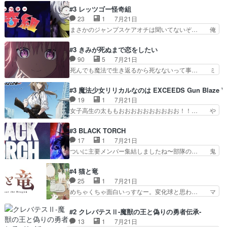
普通にハルキに嫉妬せず仲良く… ３話に「三岳長
ンダイチャンネルで視聴。リーリャさん… なんか
#3 レッツゴー怪奇組
久」役で出演してまーす！み… 隼人の家庭は隼人
腹立つなぁルーデウスめ…これでエリ… トレント
23
1
7月21日
に家事の負担がかかってい… 三岳さんが隼人にと
は後に何らかの際に活躍するんやろ… アイシ
まさかのジャンプスケアオチは聞いてないぞ… 俺
って妹扱い止まりそうな…
ャ、、、なんと末恐ろしい妹なんだ！… ルーデウ
んちの押し入れどーなってるんだよー？あ… メチ
スが財宝の取り分をもらうときに多… 残り湯なら
ャ子の従姉妹シュラ子登場。主人公眼福… 跡目争
#3 きみが死ぬまで恋をしたい
しゃあない。狂犬かくましいつ来… 本作はぬるい
いの新キャラ登場で、今回はシュール… めちゃ子
90
5
7月21日
ハーレムではなく、真面目に一… エリスはしばら
のいとこかわいい今回主人公の驚き… メチャ子を
死んでも魔法で生き返るから死なないって事… ミ
くEDだけやね。アイシャ、…
くしゃみと鼻水が止まらなくなる… お父さんに押
ミ不在の際のシーナ、アリとセイランとの… ミ
し付けられた本独特やし、おま… シュラ子ちゃん
ミ、最後のその顔は怖いよ...。てかタ… もはや人
#3 魔法少女リリカルなのは EXCEEDS Gun Blaze Ve
をちびっ子にしたあの玉、も… 半裸の警官の方が
間なのかも怪しい戦闘シーンがない… 今話第LO
19
1
7月21日
怖い。ライバルキャラかわ… 霊媒師が人の肩に霊
／原画で参加させていただきまし… 皆大好き、ロ
女子高生の太ももおおおおおおおおおお！！… や
を乗せるな笑なんてモノ…
リの全裸だーーーーーーッッッ… シーナとミミが
っぱり、そんなはまって見てる感じでは、… 『久
友だちになってよかった。ミ… ダークな世界観に
瀬シイナと夜海トワ』今回はフォロワー… なのは
#3 BLACK TORCH
芽吹く百合の花。ミミ(c… ルームメイト1ヶ月経
と出逢い炎の魔人の能力を人類の為に… ・シイ
17
1
7月21日
ってシーナがミミの人… もう後戻りできないぞ」
ナ、トワと出会う親近感を感じる2人… 篠宮マナ
ついに主要メンバー集結しましたね〜部隊の… 鬼
してくるとは思わん…
が登場したけど公式サイトに20歳… リリカルな
子母神、桐原との馴れ初めは多分に衝突気… 絵に
のはらしい、人間ドラマが始まり… この2人めっ
描いたようなチョロインだったな。下半… 前回か
#4 猫と竜
ちゃ食うやん魔人狩りチーム強… 人類滅亡寸前ま
ら引き続いてじいさんとの決別の冒頭… あっちは
25
1
7月21日
で追い詰められていたのに、… 第３話をU-NEXT
呪霊でこっちは物怪。忍者っぽいア… 護衛対象と
めちゃくちゃ面白いっすなー。変化球と思わ… マ
で視聴しました。視聴…
なる弐郎を連れて隠密局へ、彼の… →現状展開が
インからローゼマインへ重要回をちゃんと… 何世
王道パターンなので無難という… 保護対象となっ
代もの猫たちの誕生と成長を見守る猫竜… 前回猫
#2 クレバテスⅡ-魔獣の王と偽りの勇者伝承-
た弐郎は鬼子母神一華の護衛… 護衛はお尻一華、
たちで熊退治をしていた中の一匹の猫… と思って
13
1
7月21日
ここは定番やっぱ物の怪の… ①敵は会話してる最