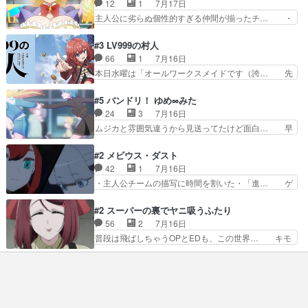
12
1
7月17日
大変だ。や、やはり同性に… 第２話をU-NEXTで
もしろかった。アバンの諸星大二郎… ◤￣￣￣￣
主人公に劣らぬ個性的すぎる仲間が揃ったチ… ・
視聴しました。視聴…
￣￣￣￣￣￣￣￣￣￣名場面アイ… メンバーと部
ショッピングモールでドッジボールするな… 颯爽
室をどうにかする為に動く安海… ウケるために色
登場!因縁のライバル!善の立ち位置で… しょーも
#3 LV999の村人
んなジャンル描いてどんどん… 春の南東の空のお
な…こんなもん真面目に見たらバカ… 宿命のライ
66
1
7月16日
とめ座付近明るい星は20… 明るい現役の青春と
バルの襲撃に始まり、燃えるシチ… 早くもライバ
本日水曜は「オールワークスメイドです（誇… 先
暗い過去の情念とが良い…
ルチーム。敵もなかなかに個性… があると思った
入観に縛られない鏡の姿勢と、アリスの笑… 本日
のだがほとんど覚えていない 聖アローズ学院闘球
22:59まで！✦キャストサイン入り… 人族と魔族
#5 バンドリ！ ゆめ∞みた
部も登場し、魅力的なキ… やはり強敵に勝つには
の融合を目指す浩二…目指すもの… アリスとメノ
24
3
7月16日
特訓だよ。平仮名で呼… ライバル登場から特訓ま
ウの話から魔王軍の大規模な宣… 鏡から「アリ
ムジカと雰囲気違うから見送ってたけど面白… 早
で異常なテンポと異…
ス、共存の道はやっぱ険しいぜ… 鏡とソフトクリ
く分からせられて気持ちよくさせてほしい… あら
ーム食べるアリス凄い幸せそ… アリスの優しさと
れが偶然イベント会場に居合わせてしま… ビオラ
#2 メビウス・ダスト
浩二の揺るがない信念に思… 鏡さん、活躍する度
こいつほんま……残りの2人はビオラ… 見てて興
42
1
7月16日
に好感度爆上がりですね… ケンタウロス族面白か
奮と息苦しさを同時に感じさせるビ… ビオラちゃ
・主人公チームの描写に時間を割いた・「進… ゲ
ったですね♪タカコち…
んのお陰であられちゃんと律ちゃ… ・日本語特有
ームを勝利へ導いたアラキの先読みの能力… 急に
のぼくわたは海外版でどうなる… まさかこの作品
主人公の強火古参ファン出てきたけど何… 勝利に
#2 スーパーの裏でヤニ吸うふたり
に今期一の悪役がいたとは。… 友達との会話でフ
浮かれる面々の中、アラキは自分の能… ラムスは
56
2
7月16日
ェアリィブゥケのイベント… ・ビオラはあられを
隕石で負傷した体の部位を補修した… 次のゲーム
普段は飛ばしちゃうOPとEDも、この世界… キモ
見つけて悪だくみを策略…
での対決のエピソード。そうなっ… ポリスホッパ
い自覚あるくせに弁えを知らない男。未… ほんと
ーの仲の良さがとても良いエン… 現状特に面白く
にヒロイン（山田/田山）のアンニュ… こんどは
はない3話も大差なかったら… うーん…キャラが
そっちが機嫌わる。永遠に気づかん… 昨日は寝落
どんどん出てくるが紹介が… お話が平坦なのよ
ちしてしまったので都合の良い女… 新卒で泣かせ
ね。なんかこう内輪だけで…
て怒られたり煙草の匂いにがっ… 2人(1人)と近づ