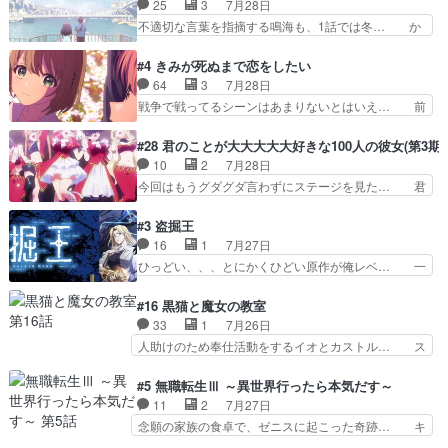
25
3
7月28日
れてきました。１話でし… ロボットの反乱は今と
メ、ケテーイ！「騎士狩猟祭、前夜の… フィーネ
不適切な言葉を指摘する鳴海も、1話では冬… か
なっては良くある話し…
がアルノルトに活躍してもらいたが… 第４話を
けると鳴海のやり取り微笑ましいw良い奴… どう
ABEMAで視聴しました。視聴に… 第４話、アル
接していいのかわからず戸惑うかけるも… 盲目だ
#4 きみが死ぬまで恋をしたい
とフィーネの２度目のデート出… マジできな臭い
と相手の表情も分からないからどう思… 今期のバ
64
3
7月28日
ぞ帝位争い。姉からの刺客を… ふぃーねと町の様
ックナンバーみたいなOPアニメ。… 初デートで
戦争で戦ってるシーンはあまりないとはいえ… 前
子を見に行ったら町中で窃…
冬月を笑わせようとする姿も冬月… 特に大きな事
回までにあまり見れなかったようなシーナ… ミミ
件やイベントが起きるでもなく… 初デートで冬月
の存在で揺らぐ14クラス約束された死… ミミの
#28 君のことが大大大大大好きな100人の彼女(第3期)
を笑わせようとする姿も冬月… 3話までは主人公
秘密をあっさり受け入れたのは拍子抜… 蘇生魔法
10
2
7月28日
がどうでもいいことでずっ… 花火購入に浅草へ…
って下衆い国なら進退窮まったら手… 蘇生魔法ヤ
今回はもうグダグダ言わずにステージを見た… 君
行き当たりばったり訪問…
バイけどミミいなかったら詰んで… アニメオタク
のことが大大大大大好きな１００人の彼女… 100
あるある：作中に花が登場する… ご視聴ありがと
カノ版ラブライブ！？こういうのは人… 俺、みん
#3 盗掘王
うございました！アリとセイ… ごめん、そういう
なのレッスン動画をDVDが焼きき… アナウンス
16
1
7月27日
話がしたい作品じゃないの… 第４話感想：その口
役で出演いたしましたみんなのア… 恋太郎ファミ
ひっどい、、、とにかくひどい原作が俺レベ… 一
止め効果あるかな？ミミ…
リーがガチでアイドルに挑戦！… ギャグギャグし
般人が巻き込まれることもあるのか結構面… 久野
くもド直球で泣ける回来たな… 【完全初見】100
美咲さんと言えば幼女！アイマスの市原… 遼河は
#16 黒猫と魔女の教室
カノGirlfrien… 『アイドル伝説恋太郎ファミリ
目的の為には人命も軽視するタイプの… 4つのス
33
1
7月26日
ー』にて「ア… 安木路佐ウル子役で出演いたしま
キルが揃う。広い墓を捜索中、遼河… 村正はそん
人助けのため奉仕活動をするイオとカストル… ス
したクォリ…
なおどろおどろしいエピソードあ… 気持ちよくし
ピカも大概怖がりだけど、カストルが更に… イオ
ようとしてるのはわかるけど。… 韓国ご自慢の俺
とカストルの共通点は、魔法の制御が出… 椋鳥の
#5 無職転生Ⅲ ～異世界行ったら本気だす～
レベのアニメ制作を日本に奪… 予言で正体がバレ
大群て…住民から迷惑がられてない？… キングコ
11
2
7月27日
る、もう騙し討ちは出来な… 村正の墓、アニメで
ングor進撃の巨人牡羊座のアルデ… スピカ・イ
念願の家族の食卓で、ゼニスに起こった奇跡… キ
見ると一杯で怖いな。ア…
オ・カストルという組み合わせ。… 有り余るパワ
スをせがむロキシーが可愛い過ぎ！妹達へ… エリ