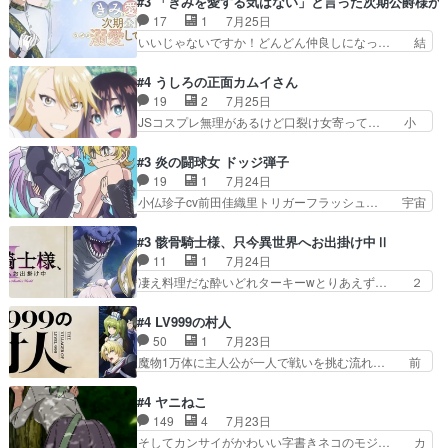
#3 「きみを愛する気はない」と言った次期公爵様が
心を許す、母の友達である光… 黒絵の可愛さレベ
の間合いにスルっと入ってきて相手の… ビオラが
17
1
7月25日
ルが止まらない。南くんと… 黒絵の母とのやり取
都子さんを籠絡しに来ててやばいぞ… マネージャ
いいじゃないですか！どんどん仲良しになっ… 結
りでエヴァの加持さん思…
ー現実版初登場！バレーボールに… 藻掻きながら
婚初日で君を愛する気はないものはやはり… 今期
前に進もうとするあられと律少… ビオラスマイル
の恋愛系で1番これが好き。愛する気は… 今晩
#4 うしろの正面カムイさん
で相手の緊張を解く相手の共… たまったアニメ
は、2130頃からシンデレラガールズ… 公爵の妻
19
2
7月25日
50本だってｗ今日も帰った… マネージャー実在
なのに着てる洋服がシンプル。テー… まあ、これ
JSコスプレ無理があるけど口裂け女寄って… 小
した大逆風のハズなのに全…
は見なくていいな。むしろ判断が… 自分でも気づ
学生コスには無理あるぞ。そのベットの下… シヅ
くほど嫉妬してる様子は可愛い… 次期公爵様がな
カちゃんがヤバすぎてボキキしそう(ぇ… 口裂け
#3 炎の闘球女 ドッジ弾子
ぜかヒロイン化していますデ… 【今夜のアニメA
女って人を襲うって知らなかった…ポ… そのスタ
19
1
7月24日
は…】前向き没落令嬢×こ… 「ぼやっとしてたら
イルで小学生ファッションは口裂け… 相変わら
小仏珍子cv前田佳織里トリガーフラッシュ… 宇宙
菜園の領地の外まで開墾…
ず、尺の都合なのか原作漫画の細か… 除霊士カム
背景でナレが始まり音楽が1本引きギタ… 珍子を
イと助手シヅカのエッチで笑える… 今回はかつて
いたぶってるのか！？Cパートで懐か… 普通にド
#3 骸骨騎士様、只今異世界へお出掛け中Ⅱ
昭和キッズを恐怖のどん底へ突… 現代で有名な口
ッジが激アツ。いや羽仁衣が初めて… 優谷優の声
11
1
7月24日
裂け女登場！お市ちゃん、ポ… ろくろ首の除霊シ
優に「ちんこ」って言わせてて興… 珍子ちゃ
凄え料理だな酔いどれターキーwとりあえず… ２
ーン「悪霊退散」のパチン…
ん………！！！！？！先週に引き続… これは意図
期第３話感想：まさか最初に出て来た兄妹… 妹想
的に1～2話でスルーしたことだ… これは本作に
いの良いお兄ちゃん！！現場も楽しかっ… 第３話
#4 LV999の村人
限ったことでなく、最近のアニ… 東山朱莉
をｄアニメストアで視聴しました。視… ローデン
50
1
7月23日
（AkariHIGASHIYAM… こんなに可憐で可愛い泣
王国ホーバン領を訪れたアーク一行… 1期に引き
魔物1万体に主人公が一人で戦いを挑む流れ… 前
き虫メイドが僅か3…
続き２期にも出演させていただけ… 1期の頃から
半は魔族へ恨みを持つだろうパルナの強い… 両親
思ってたんだけどヒロインのエ… 依頼を受けて問
を魔物と人間に殺された鏡の生い立ち。… 勇者た
#4 ヤニねこ
題解決特筆する事は無いが、… 今週もありがとう
ちを信じてアリスを預ける、鏡を信じ… 勇者パー
149
4
7月23日
ございます耳がヒクヒクな… 時計台に登ってるの
ティが仲間になった！？会話が通じ… 鏡の過去、
そしてカンサイがかわいい字書きネコのモジ… カ
見ると挟まれないか心配…