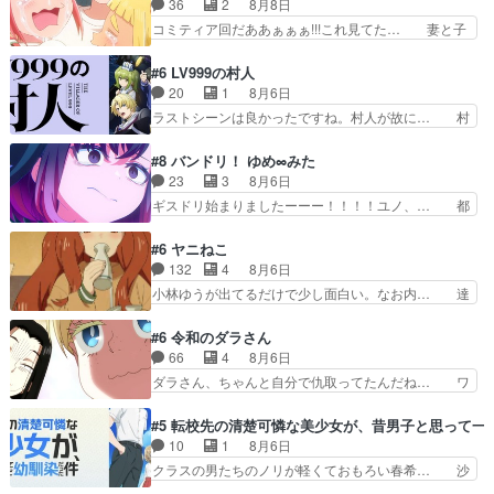
36
2
8月8日
たクズ男ハルゴンが懲ら… メイクでちょっと勇気
通悪霊の除霊ツアー。Aパはいつも… 前半の霊カ
コミティア回だああぁぁぁ!!!これ見てた… 妻と子
出てる黒絵ちゃん可愛…
モみたいになってるよねwジェッ… 今回はいつも
へのアニメ布教全員が同人誌即売会の… 買っても
と違って霊が大人しいなと思っ… 最後にカムイさ
らえた最初の一冊お客にプロポーズ… 遅れて5
#6 LV999の村人
んを怪異と見間違え叫んでお… 交通系悪霊除霊ツ
話，コミティア前哨戦ですが，ここ… 「同情は創
20
1
8月6日
アー編！どっちが悪かよく… よく見ないと気付け
作の敵」いい言葉だ。でも応援す… 東京で開かれ
ラストシーンは良かったですね。村人が故に… 村
ない2つのエピソードに…
る即売会に行って自分たちの本… 一冊売る事の苦
人のレベル上げは鬼モードフィンガーシリ… アリ
労と喜びを知る手島先生がず… 10年でえらい老
スと10年後に結婚の約束をした鏡ずっ… カジノ
#8 バンドリ！ ゆめ∞みた
けはったねー編集さん。同… 自分の妄想を買って
スタッフ募集するも集まらない更に追… 王命でク
23
3
8月6日
くれる人がいるというも… 初めて自分の漫画が売
ルルの監視をすることになったデビ… 最強の村
ギスドリ始まりましたーーー！！！！ユノ、… 都
れた時の感動、懐かし…
人・鏡との出会いで少しは変わった… やはり何か
子さんがめっちゃ情緒不安定になってて怖… 超回
悲しい過去がありそうな。鏡のも… パルナの魔族
復を見守っていかないと、ですね！！み… 開幕聞
#6 ヤニねこ
への恨みは根深そうやね姫を舐… 新キャラが登場
き取りスタッフに定治いなかった？ま… ののちゃ
132
4
8月6日
早々変態扱いされてる件。タ… まだまだお元気そ
んのお手当てはお節介だったりする… ビオラの立
小林ゆうが出てるだけで少し面白い。なお内… 達
うなお声で……不意打ち過…
ち回り害悪すぎるお近づきの印が… ・律っちゃん
郎が獣人に◯◯◯される強制百合を期待し… ヒグ
明るくなったね♪・メンバーの… 一難去ってまた
マドンってなんなん！？人見知りっぽい… なんな
#6 令和のダラさん
一難、律がビオラの呪縛から… 「私はあなたが嫌
ら下ネタ0じゃなかったかこんな回が… 他のエピ
66
4
8月6日
いなんです」「バンドやめ… 何が起きているの
ソードに対してマイルドな回だった… 今回はだい
ダラさん、ちゃんと自分で仇取ってたんだね… ワ
か！？次週、みゅーたいぷ…
ぶある程度抑えてる？w感じな気… アルねこ、そ
イが必死でケロロじゃないのよケロロじゃ… ロボ
うはならんやろ映画のワンシー… さっきまで生き
ットに憧れてビーム撃ちたいと…そうい… 余りに
#5 転校先の清楚可憐な美少女が、昔男子と思って一
ていたゴキブリ死んでるGP… アルねこ危険です
も凄惨なダラさんの過去ダラさんの６… 過去編は
10
1
8月6日
よね。健康的な面で··江… 酔い潰れ行き着いた江
これで一区切りかなギャグも面白い… ガンガガン
クラスの男たちのノリが軽くておもろい春希… 沙
ノ島で、朝日を眺めな…
♪薫がなんかしっかり歌ってロマ… 姉巫女の誤
紀は隼人への片思いを拗らせているタイプ… みな