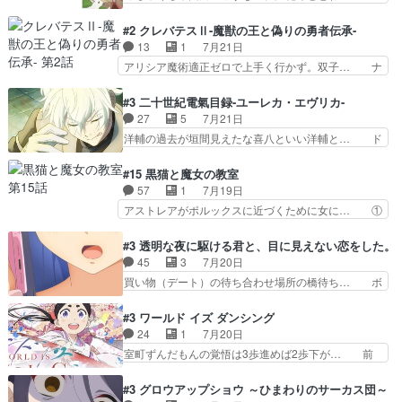
なる弐郎を連れて隠密局へ、彼の… →現状展開が
インからローゼマインへ重要回をちゃんと… 何世
王道パターンなので無難という… 保護対象となっ
代もの猫たちの誕生と成長を見守る猫竜… 前回猫
#2 クレバテスⅡ-魔獣の王と偽りの勇者伝承-
た弐郎は鬼子母神一華の護衛… 護衛はお尻一華、
たちで熊退治をしていた中の一匹の猫… と思って
13
1
7月21日
ここは定番やっぱ物の怪の… ①敵は会話してる最
みにいったらクロバネのCV.速水… 「おじちゃん
アリシア魔術適正ゼロで上手く行かず。双子… ナ
中の同乗者を物音一つ発…
は身内に甘い」で、いきなり笑… ガチで素晴らし
イエちゃんが不憫な立場になっててめっち… 自己
すぎる……。長命種によって… 前回巣立っていっ
紹介の時台に乗ってるサラサ可愛いw学… ナイ
#3 二十世紀電氣目録-ユーレカ・エヴリカ-
た子猫たちのその後が描か… 王子の旅の始まりは
エ・シフォンリッツの出番が多くて嬉し… 石田で
27
5
7月21日
確かにそうでしたよね！… リゼロ見終わっちゃっ
こいつワルだな。なぜ大猿に変身した… 2冊目の
洋輔の過去が垣間見えたな喜八といい洋輔と… ド
てほのぼの系がいいか…
トアの書は学長の手に1話冒頭と合… アリシアと
タバタしたけど兄の遺した目録に記された… 洋輔
クレンのソルセインでの潜入生活… 元は勇者だっ
が目録に固執する理由もほぼ明らかとな… これ京
#15 黒猫と魔女の教室
たのにロリ化されて学生にされ… これはいい黒沢
アニだったのかそのわりにはそこまで… 清六兄ち
57
1
7月19日
ともよ。笑いのセンスも合う… ナイエのリアクシ
ゃんと喜八、清六と洋輔それぞれの… 化学的作用
アストレアがポルックスに近づくために女に… ①
ョンが面白い。ローメイン…
に依りて継続して…電池と称すっ… 洋輔、清六の
魔法の図鑑が買えてヘヘーンなスピカ②今… 前半
こと好きすぎだろなんか電気で… 仲間が一気に増
はアストレアの野望による性転換、後半… アスト
#3 透明な夜に駆ける君と、目に見えない恋をした。
えてみんなで物作りで一気に… 作画は最高なのに
レア君の作戦に皆巻き込まれてて草捕… アストレ
45
3
7月20日
話がつまらない。やっぱ京… 天下り式に竹のフィ
アが作った薬によって男女入れ替わ… アルトレア
買い物（デート）の待ち合わせ場所の橋待ち… ボ
ラメントが出てきたのは…
がポルックスのこと好きとは言え… アストレアが
ソボソとつぶやく。カラオケは視覚障害が… 闇夜
ポルックスちゃんに憧れて、変… TS騒動に酔っ
を照らす打ち上げ花火。人混みの中、み… どんど
#3 ワールド イズ ダンシング
払い騒動と賑やかでいいねw… 偉大な父を持つが
んキュンが増えていく展開に毎回わく… ちょこっ
24
1
7月20日
故の悩(独自のおっぱい論… 鉄板中の鉄板、性転
と書ければと風が吹き手元にあった… 』は、率直
室町ずんだもんの覚悟は3歩進めば2歩下が… 前
換と酩酊ネタの二連発(…
に言って脚本と演出が悪いと思う… 小春の目が見
回の白拍子の死といい今回の”まぐわい”… 世阿弥
えなくなったのは先天性による… 冬月の前向きさ
が主人公の漫画がアニメになったらし… 壮絶だっ
#3 グロウアップショウ ～ひまわりのサーカス団～
と、空野の億劫さがリアルだ… かけると小春、二
た…30分で2時間の映画のように… すべての表現