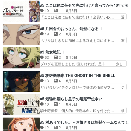
算、クソみたいな嫉妬の末路よ。… 私、そんなに
もちゃんが透けブラしててびっくりして… レベル
#5 ここは俺に任せて先に行けと言ってから10年が
日頃からガンガン言うてないで… このアニメはど
のキャラが登場。相変わらず顔や体の… 隼人が春
10
1
8月6日
こに行くのだろう、面白すぎ… 姉のした事はただ
希の級友を巻き込んだイジりに動じ… 第５話を
「ここは俺達に任せて先に行け！全員いい奴… 過
単に一族を絶滅させただけ…
U-NEXTで視聴しました。視聴… ラブコメで天然
去、あとを託したロックが今、2人にあと… 木下
ジゴロというかナチュラルヒ… みなもと仲良く話
鈴奈（@0suzuna0）が【マリー… 村ごと乗っ取
#5 片田舎のおっさん、剣聖になるⅡ
す隼人を見てなぜか不安に… 無理なダイエットは
られてたら流石に気付かないか… 《漫画版少し読
19
2
8月6日
禁物だけど、なかなか結… 「これからもお手入
んだことある》エリックとゴ… ロックは敵に容赦
ベリルはしきりに加齢による衰えを口にする… 重
れ、がんばりゅ」ありが…
無くブスっといくから気持… 勇者パーティー再結
ねた歳のせいにしていた限界を超えて命の… いい
成して先にいけで激アツ… 爆縮、幻覚、主人公結
んじゃないですか。魔物の群を発見した… アマプ
#5 幼女戦記Ⅱ
構エグいことするよな… ねぇ猫耳ガール、敵の根
ラにて視聴終わり！サーベルボア討伐… を言い訳
62
2
8月5日
城に乗り込む事を同… 世もや替えが利くと復活P
にしたくないものですねwボア狩り… 先生として
ブログを更新しました!!宜しければ、是非… 少し
とは？！もう来週…
のベリルが好きだけど、今回みた… 4人だけでサ
でもマシな負け方を選んだゼートゥーア… ゼート
ーベルボアを狩りに行く。野営… ・実家周辺でサ
ゥーアの唯一の手駒が強すぎる笑あお… 私にとっ
#5 攻殻機動隊 THE GHOST IN THE SHELL
ーベルボアが暴れてると聞い… ちょっと年齢の事
て完全にご褒美回ゼー様の葉巻シー… やはりター
13
4
8月5日
を言いすぎとゆーか言い訳… ベリルの母もやはり
ニャが後方指揮だと展開に迫力が… “貧乏籤百連
どれだけハイテクノロジーで身体の価値がフ… ジ
只者じゃなかったかベリ…
無料ガチャ”100連でも1回… 2期入ってから地味
ャミングも伏線になるかと思った回想シー… フチ
だよね。ただでさえ幼女… 「餌になってもらわね
コマだいぶ理性持ち始めた。この世界の… 原作読
#5 最強出涸らし皇子の暗躍帝位争い
ばならぬ」って言葉に… ゼートゥーア左遷によっ
んだのもう何年も前なのに、覚えてる… コイルの
10
1
8月5日
て参謀本部の連携が… 緊張感ある戦闘描写とギャ
汚職を突き止めるべくバトーの指導… やまとん1
騎士狩猟祭、個人的に優勝本命に印を付けた… 細
グ今週の『有能な…
号はどこの部分で使うのだろう？… 日本とロシア
かい設定を考えるのが面倒な時は古代魔法… エル
が絡む政治の話かつ色々な用語… 第５話を
ナがチートすぎる笑アルは最初から自分… プラネ
#5 対ありでした。～お嬢さまは格闘ゲームなんてし
primevideoで視聴しまし… 前回同様『イノセン
ット・ウィズ展開アツいな「騎士狩猟… 麦茶どこ
12
2
8月5日
ス』を含む押井・神山版… 第５話「EPISODEラ