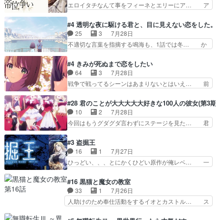
スの元となった回だけど、ガイノイ… アダム・リ
エロイタチなんて事をフィーネとエリーにア… ア
じゃない？戦争がメイ…
ンクやジェイムスン(教授)型サ… アンドロイドも
ルも気付かなかった事を…フィーネは自分… モン
おっさんの汗を拭くのは嫌や… 押井守監督のイノ
スターを呼ぶ笛？黒幕は狩猟祭とは関係… 平凡な
#4 透明な夜に駆ける君と、目に見えない恋をした。
センスの土台になったエピ… コミカルなのにも慣
少女に見える眼鏡w眼鏡属性は持ち合… 神アニ
25
3
7月28日
れてきました。１話でし… ロボットの反乱は今と
メ、ケテーイ！「騎士狩猟祭、前夜の… フィーネ
不適切な言葉を指摘する鳴海も、1話では冬… か
なっては良くある話し…
がアルノルトに活躍してもらいたが… 第４話を
けると鳴海のやり取り微笑ましいw良い奴… どう
ABEMAで視聴しました。視聴に… 第４話、アル
接していいのかわからず戸惑うかけるも… 盲目だ
#4 きみが死ぬまで恋をしたい
とフィーネの２度目のデート出… マジできな臭い
と相手の表情も分からないからどう思… 今期のバ
64
3
7月28日
ぞ帝位争い。姉からの刺客を… ふぃーねと町の様
ックナンバーみたいなOPアニメ。… 初デートで
戦争で戦ってるシーンはあまりないとはいえ… 前
子を見に行ったら町中で窃…
冬月を笑わせようとする姿も冬月… 特に大きな事
回までにあまり見れなかったようなシーナ… ミミ
件やイベントが起きるでもなく… 初デートで冬月
の存在で揺らぐ14クラス約束された死… ミミの
#28 君のことが大大大大大好きな100人の彼女(第3期)
を笑わせようとする姿も冬月… 3話までは主人公
秘密をあっさり受け入れたのは拍子抜… 蘇生魔法
10
2
7月28日
がどうでもいいことでずっ… 花火購入に浅草へ…
って下衆い国なら進退窮まったら手… 蘇生魔法ヤ
今回はもうグダグダ言わずにステージを見た… 君
行き当たりばったり訪問…
バイけどミミいなかったら詰んで… アニメオタク
のことが大大大大大好きな１００人の彼女… 100
あるある：作中に花が登場する… ご視聴ありがと
カノ版ラブライブ！？こういうのは人… 俺、みん
#3 盗掘王
うございました！アリとセイ… ごめん、そういう
なのレッスン動画をDVDが焼きき… アナウンス
16
1
7月27日
話がしたい作品じゃないの… 第４話感想：その口
役で出演いたしましたみんなのア… 恋太郎ファミ
ひっどい、、、とにかくひどい原作が俺レベ… 一
止め効果あるかな？ミミ…
リーがガチでアイドルに挑戦！… ギャグギャグし
般人が巻き込まれることもあるのか結構面… 久野
くもド直球で泣ける回来たな… 【完全初見】100
美咲さんと言えば幼女！アイマスの市原… 遼河は
#16 黒猫と魔女の教室
カノGirlfrien… 『アイドル伝説恋太郎ファミリ
目的の為には人命も軽視するタイプの… 4つのス
33
1
7月26日
ー』にて「ア… 安木路佐ウル子役で出演いたしま
キルが揃う。広い墓を捜索中、遼河… 村正はそん
人助けのため奉仕活動をするイオとカストル… ス
したクォリ…
なおどろおどろしいエピソードあ… 気持ちよくし
ピカも大概怖がりだけど、カストルが更に… イオ
ようとしてるのはわかるけど。… 韓国ご自慢の俺
とカストルの共通点は、魔法の制御が出… 椋鳥の