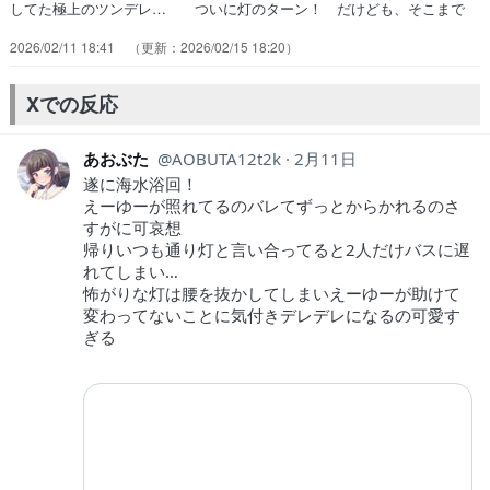
してた極上のツンデレ… ついに灯のターン！ だけども、そこまで
や… 今回は↓の2枚で全て表現できる。いや〜.… ようやく攻めに
2026/02/11 18:41
2026/02/15 18:20
転じた灯ちゃん、流石に遅す… 海で水着回とことん擦られた定番ネタ
ですが… 水着回からの同衾回。3分の2くらいが灯タ… 海水着回で
3人ともめっちゃ可愛いのに、え… 灯さん、力強すぎない？えーゆー
Xでの反応
が立ってる… 灯のことだから意識しすぎて空回りすると思…
あおぶた
AOBUTA12t2k
2月11日
遂に海水浴回！
えーゆーが照れてるのバレてずっとからかれるのさ
すがに可哀想
帰りいつも通り灯と言い合ってると2人だけバスに遅
れてしまい…
怖がりな灯は腰を抜かしてしまいえーゆーが助けて
変わってないことに気付きデレデレになるの可愛す
ぎる