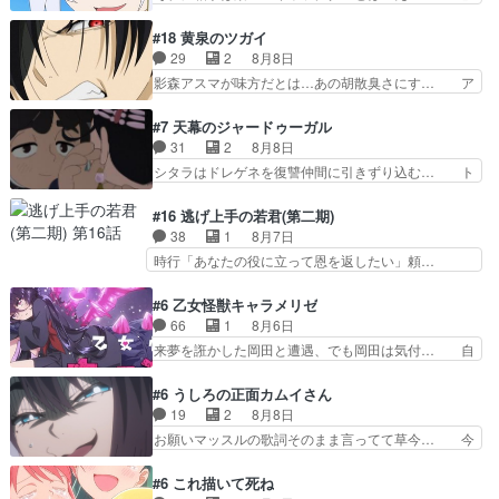
アニメストアで視聴しました。視… じゃがいもし
に今まで見たまんまでるるかの悪口と受け… 「思
か食べられない貧乏サーカスの… アバンでまた青
い出に意味なんかない」という意味深な… 12話
#18 黄泉のツガイ
い公衆電話が出てきた。みず… おはようございま
でるるかはミサンガのマコトジュエル… 今のるる
29
2
8月8日
す！瑞佳の正体が明かされ… 朝も昼もおやつもじ
かの態度について見たまんまを言え… 探偵パート
影森アスマが味方だとは…あの胡散臭さにす… ア
ゃがいも尽くしの『ひま…
は仕方ないが殆ど明智小林の活躍… すっかりファ
バンはミネナギサアサ脱出時の話しか下界… やは
ントムのマスコットになってる… デッチアゲイン
りアスマ(石田彰キャラ)は裏切り者た… 原作を読
#7 天幕のジャードゥーガル
はファントムの一員で、ロン… 謎の怪盗デッチ·
むの我慢していてよかっただって顔… どんどん増
31
2
8月8日
アゲイン登場!!一体何を… 戦闘作画はイマイチな
えるツガイツガイよりも腹黒い人… 夜桜は「顔で
シタラはドレゲネを復讐仲間に引きずり込む… ト
回。次回過去編でそろ…
損してる」って言うけど、声で… おかしいな石田
ルイ家と、大カアンを支えるチャガタイ家… トル
が実はいい人っぽい？まだ分… 人を信用出来ない
イに功績を挙げさせて政権と軍のバラン… 覇道の
#16 逃げ上手の若君(第二期)
ましてはアサちゃん目的で… "顔で損してる"企み
トルイと王道のオゴタイって感じかな… 賢い人物
38
1
8月7日
顔て何…wアスマさん… 顔で損してるアスマさん
の行動は想定した目的達成のための… シタラとボ
時行「あなたの役に立って恩を返したい」頼…
ついでに声でも損し…
ラクチンの考えが初めてシンクロ… ドレゲネのテ
元々1期からそうだっただろと言われると返… こ
ントを後にするシタラの背後を… 「表裏一体のモ
のアニメの演出、同じCloverWor… 貞宗の思考を
#6 乙女怪獣キャラメリゼ
ンゴル政治」国家の表舞台に… 前回のシタラと対
読み切れなかったのは、経験の… 信濃仮面いった
66
1
8月6日
比したおおらかな笑顔が印… 戦争よりも経済の領
い誰なんだ！役に立ちたいで… 人形だったり将棋
来夢を誑かした岡田と遭遇、でも岡田は気付… 自
域をその視野に入れてい…
だったり、諏訪神党の三大… ・これ罠じゃない
分も相手の容姿しか見てなかったと気付き… みん
の？・砦を捨てるって同盟… 合戦における伝令の
なからのメイク道具が、らいりーさんを… らいり
#6 うしろの正面カムイさん
意味。特に諏訪の地は山… 薄々思ってたけど実写
ーの影響で理想に向けて努力する黒絵… コングと
19
2
8月8日
パートに対する熱意が… 亜也子ちゃん面白い親父
ゴ〇ラの怪獣大決戦!?w黒絵の友… らいりーが己
お願いマッスルの歌詞そのまま言ってて草今… 今
さんが無事で良かっ…
のルッキズムと相対する話とし… らいりーさんが
日も1日お疲れ様でした～バタバタしてて… 霊を
容姿の美醜でしか人を見ない… 校外学習で奥多摩
大量に成仏させた ジェットババアの亜… 1日で
#6 これ描いて死ね
の小河内ダムに来た黒絵た… ライリーが好きだっ
6人は流石絶倫カムイ婆もしっかり抱… 今回は交