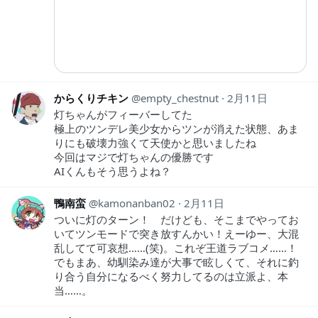
からくりチキン
empty_chestnut
2月11日
灯ちゃんがフィーバーしてた
極上のツンデレ美少女からツンが消えた状態、あま
りにも破壊力強くて天使かと思いましたね
今回はマジで灯ちゃんの優勝です
AIくんもそう思うよね？
鴨南蛮
kamonanban02
2月11日
ついに灯のターン！ だけども、そこまでやってお
いてツンモードで突き放すんかい！えーゆー、大混
乱してて可哀想……(笑)。これぞ王道ラブコメ……！
でもまあ、幼馴染み達が大事で眩しくて、それに釣
り合う自分になるべく努力してるのは立派よ、本
当……。