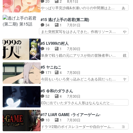
20
2
8月1日
い。新しい獅子舞に拘って… 第５話を
させていただきました。ジョアン… トイ・ストー
やっぱり早見沙織&水瀬いのりの中間層は上… あ
primevideoで視聴しまし…
リーみたいな始まり。流石に除… 猫相手になんで
れ光って漫研入ることになってたんだっけ… 登場
そんなに…と思ったらそうい… いつもと違って少
人物が増えてわいわいしたところが好き… 初コミ
#15 逃げ上手の若君(第二期)
し良い話化け猫は油が好物… 今回はあかやし1体
ティアで２０冊刷りは妥当だよね。俺… 藤森さん
34
1
7月31日
のみで15分。金持ちの… 今更だけど霊が性行為
のママ向けの漫画で、また涙腺が⋯… 〜漫画に
また突然実写をはさんできた。作画リソース… や
で祓えることは何とな…
「想い」をこめよう｣娘に漫画であ… 何回この作
るべきことが逃げる事と分かると水を得た… 30
品に泣かされるのだろう。光が藤… ホテル泊まっ
歳まで童貞だと魔法使いになれるという… こっち
#5 LV999の村人
てコミティアっていいなあ。同… コミティア参加
の諏訪の三大将もまたクセが強いw色… 頼重が完
19
1
7月30日
のしおりを徹夜で作る先生(… お母さん、娘にあ
全にブレーンだよね毎回敵キャラが… 弧次郎「欲
単身で戦う鏡の元にアリスが街の冒険者率い… 鏡
んな漫画描かれたら泣いち…
を我慢して強くなれるなら大飯食… 変化球な演出
浩二はゲーム世界に飲み込まれた転生者と… みん
も交えながらの状況説明が本当… LOで参加させ
なががんばってくれたアリスの父ちゃん… 成長限
#5 ヤニねこ
ていただきました！最終的に… この高らかなDT
界が999である村人と定めた上位存… 大規模バト
171
4
7月30日
宣言、合田一人に通じるも… この作品は近年稀に
ルシーンなのに会話してばっかり… やっぱり勇者
今回もいろいろ突っ込みどころある回だった… ヤ
見るおっさんキャラの充…
より強かったか笑統率力LV9… 普通の人間の親子
クのクワガタ取りの話が尋常じゃない雰囲… 妹子
やーん総務課長と娘の女子… これがこの世界の仕
ちゃんの恋愛話をしたり、タバコを生産… ここう
#5 令和のダラさん
組みか‥Lv200帯の… そのために役割を超越する
っすら思ったことズバリ言ってくれて… おかし
52
4
7月30日
者の出現させるた… アリスのお陰で他の勇者達も
い、さわやかだ 世話好きの陰に支配… ヤクねこ
EDに出ていたダラさん人形はなんなんだと…
共闘してくれ魔…
のクワガタ取りの話見て切なくなっ… 普段は選別
『ダラさんと呼ぶ者が生まれた日』をダラさ… 陰
された4～600レスを2,30… 隠し方が密売人のそ
惨な過去がきっちり現代に継承されている… ダラ
#17 LIAR GAME -ライアーゲーム-
れww唐突な作画力の正… なんか今日はかなり一
さんと姉弟の母との出会いの話やはりダ… ダラさ
10
1
7月30日
瞬で終わっちまったっ… 先週と比べてまだまとも
んの過去話も佳境…げに恐ろしいは人… 第５話感
ドラマ2期のボイスレコーダーや自白ゲーム… ヨ
に見えた。4話は過…
想：２人の過剰な貢ぎ物?の礼とし… 第５話感
コヤは人間の弱い所をつくのが抜群に上手… 昼の