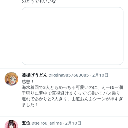
のどうでもいいな
釜揚げうどん
Reina9857683085
2月10日
感想！
海水着回で3人ともめっちゃ可愛いのに、えーゆー潮
干狩りに夢中で直視避けまくってて凄い！バス乗り
遅れであかりと2人きり、山道おんぶシーンが神すぎ
ました！
五位
seirou_anime
2月10日