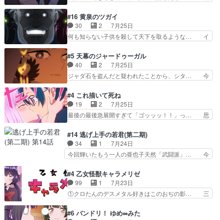
クレールは強いが力を制御できない… キュアエク
子は玲夜の屋敷に住む事になり使用人達は… 運命
レール可愛く最強つよい!!!!… 緊張感があるけどピ
の花嫁は一見すると甘い夢、理想の天国… 玲夜さ
#16 黄泉のツガイ
ッコロで始まってちょっ… バカおもろいやん
んのご両親の登場ですこの世に数多い… 玲夜のお
30
2
7月25日
www実質まどマギやんけ… しかも実質的にエク
父さんが石田彰だったことに驚きを… 主人公自分
何も知らない子供を殺して天下を取るような… イ
レールが倒したビルであ…
の立場わかって無さすぎやしまた… ヨミツガと
ワンの刀が斬った者の中にまさかの…影森… 激し
BLEACHは完全に豪華な展開… 透子ちゃん、柚
いバトル回の最後に、予想外の引きシン… これっ
#5 天幕のジャードゥーガル
子にも優しいし可愛いしこの… ユキノさんから玲
て作者が描きたいのは"ユルの物語"… デラさんの
40
2
7月25日
夜の父親の話で、そのイメ… あやかしの頂点に立
秘密がちょっとわかった回、正直… 左さんと刀持
ジャダ石を盗んだと疑われたことから、シタ… 今
つ鬼龍院家の現当主が息…
ちさんが対決♪あとどこぞのじ… 何処も彼処も言
回のシタラは表情が豊かで、モンゴルでの… だい
ってる事が全部嘘じゃ無さそ… 戦況が目まぐるし
ぶややこしいことになってたオープニン… テンポ
#4 これ描いて死ね
く動いていてずっと胸が熱… 同時視聴｜
も良いし毎話良いところで引くから全… 盟友ドレ
19
2
7月25日
DaemonsRealm｜リア… これまで騙していた東
ゲネ后との出会い。次週のドレゲネ… さて、登場
最後の最後急展開すぎて「ゴッッッ！！」っ… 思
村を捨てて新郷家に来…
人物多いけどついていけるのか私… 今回は遂にド
ってた以上にセリフとかしっかりした漫画… 今回
レゲネ登場という話彼女の在り… チャガタイ兄さ
は泣かなかった！漫画描きのハウツー回… この作
#14 逃げ上手の若君(第二期)
んがめっちゃ可愛かったなド… まさかの展開にめ
品はこういうのをズバッとキメるの上… 藤子不二
34
1
7月24日
ちゃくちゃテンション上が… チャガタイの所へ密
雄に親しんだ人にはとてもフィット… 赤福のヌル
今回輝いたもう一人の亜也子天然「武闘派」… 今
偵に行ったはずがドレゲ…
ヌルした動きとかネームを褒めら… 漫研が気にな
回は強敵小笠原貞宗と時行の対面内容盛り… 言い
って仕方ない先生がかわいい。… 漫画のノウハウ
逃れすら逃げ上手亜也子のアシストに支… そう
#4 乙女怪獣キャラメリゼ
から新たな仲間まで。本作品… 今回エンディング
か、亜也子もまだ9歳なのか‥ときゆき… 「亜也
99
1
7月23日
テーマが流れるのが早い（… この作品の世界に
子のドキドキ・大作戦！・長寿丸を一… 目玉と耳
①クロたんのデスメタル好きはこのおぢの影… 三
も、一応デジタルという概…
を相手に言葉で繰り広げる戰もノラ… 時代設定ど
石さんのキャラなんかミサトさんっぽいな… なん
うなってる笑目力が強すぎて睨ま… ときメモ画面
か好きになれんキャラだなぁ作品もイン… 相変わ
#6 バンドリ！ ゆめ∞みた
からのいらすとやは草だった。… 今回は亜也子回
らず生物学者には見えないわね響野君… 正体を知