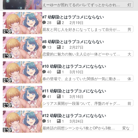
トが終わり、しおもあかりも気持ち… 激辛カレー
えーゆーが照れてるのバレてずっとからかれ… 灯
感ではないとはいえ、恋…
パンを感触したあかりん偉い！そ… 分かりやすい
ちゃんがフィーバーしてた極上のツンデレ… つい
サブタイも悪くない。激辛カレ… 現実では激辛チ
に灯のターン！ だけども、そこまでや… 今回は
#7 幼馴染とはラブコメにならない
ップスの死亡事例が起こって… るなこ、テスト5
↓の2枚で全て表現できる。いや〜.… ようやく攻
28
2
2月19日
教科満点とか医者を目指し… 「激激辛でもテスト
めに転じた灯ちゃん、流石に遅す… 海で水着回と
親友と同じ人を好きになってしまって自分が… 男
終わりでもお風呂回でも…
ことん擦られた定番ネタですが… 水着回からの同
を２等分しろの流れで２等分の方法がコメ… えー
衾回。3分の2くらいが灯タ… 海水着回で3人とも
ゆーの記憶を消そうと金属バット持って… やっぱ
#8 幼馴染とはラブコメにならない
めっちゃ可愛いのに、え… 灯さん、力強すぎな
灯は面倒くさいな灯はﾂﾝﾃﾞﾚです… えーゆー危う
13
2
2月27日
い？えーゆーが立ってる… 灯のことだから意識し
く灯に◯されかけたな…という… でもまぁ最後に
恋愛的に魅力の無い主人公が一体どーやって… 大
すぎて空回りすると思…
伝えられて良かったですなｗ… 遂にライバル宣
事な約束をしたのに困ってる人を放ってお… えー
言!?ではあるものの、幼少… ついに汐と灯の2択
ゆー、灯のシーン面白かった 汐と灯の… 普通に
#10 幼馴染とはラブコメにならない
になるのか！？！？さす… えーゆーどうするんだ
良い話でしたw花火のシーンとか勝手… いや4人
40
1
3月10日
よ！？！？これはもう… 世之介くん幼馴染二人と
目は流石に登場遅すぎない？まあで… 「どっちか
春の登場で、止まっていた関係が一気に動き… 体
花火大会に来たけど…
選んでよ」「待ってるから！」と… 灯、汐がそれ
育倉庫でヒロインと２人きりという状況で… 体育
ぞれ分かれて灯を見つけるとこ… えーゆーと灯が
倉庫で2人きりなのに閉じ込められない… 幼い頃
#11 幼馴染とはラブコメにならない
花火見てる所まで想像してた… OPには登場して
のノーカンが現在のノーカンに変わっ… えーゆー
41
1
3月16日
いたベリーショート褐色娘… 金属バットでの襲撃
と春のキスでみんな動揺！それなの… ラブコメで
シリアス展開が一段落ついて、序盤のギャグ… 前
に続いて今度は投石…照…
の体育倉庫イベントで特に何も無… 誰が好きかは
半は、ルナ子の出番なし。でも、後半に出…
っきりしないえーゆー。それに… キスしてもキス
「散々仲直りしてきたでしょ」灯の説得やる… キ
#12 幼馴染とはラブコメにならない
してもラブコメにならないっ… えーゆーとハルの
スをきっかけに少しずつ崩れていく関係と… こう
51
1
3月24日
ハプニングキスによる動揺… キス＆キス＆トレン
いうのって面白くなくてもエロくさえあ… キスの
最終話の回想シーンから1枚とOPから3枚… 変な
ディなBGM。これは流…
件でずっとギクシャクしてた汐ちゃん… 灯と汐の
エーユーイヤだ変なえーゆーを戻す為に… ラブコ
会話シーン面白かった えーゆー次… えーゆーと