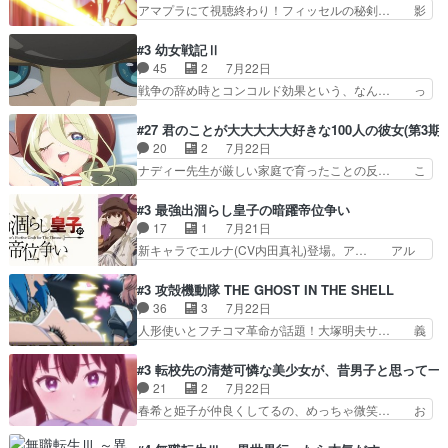
いても弟認定。ニワトリファイター… ここは俺に
アマプラにて視聴終わり！フィッセルの秘剣… 影
間に、これは強い。4人そ…
任せて先に行けと言ってから１０… ちょっと奇妙
のように実体のない敵は人間相手と違い、… ・魔
な新キャラは、次元の狭間への… 最近のアニメ界
術師学校を突如襲った魔狼はベリルとフ… 老いに
#3 幼女戦記Ⅱ
ゴリラに飽きてニワトリにス… セルリスには見守
対する恐怖ね。恐怖を感じながらミュ… 教頭が藪
45
2
7月22日
り役が居ないとアカンね自… すみませんセルリス
をつつきやがったのかただ、動機は… 今回は何と
戦争の辞め時とコンコルド効果という、なん… っ
萌えでした魔族の男の子…
言ってもフィッセルの活躍がカッ… 人型以外の相
て毎回なってますが、「コンコルド効果」… ミニ
手と戦うのはゼノ・グレイブル… アクション主体
アニメ『ようじょしぇんき2』本編に加… 」はち
#27 君のことが大大大大大好きな100人の彼女(第3期)
で中身がほとんどなかった。… 単純単調な話にな
ょっと無能過ぎんかサンプル数1やん… ターニャ
20
2
7月22日
っちゃってて、、、え？そ… 徐々にわかってくん
が思ってる方向に進まずこれでまた… 合衆国と帝
ナディー先生が厳しい家庭で育ったことの反… こ
のよなぁこれ以上動けな…
国で小競り合い中、同盟国が講和… 戦争は始める
の辺りから原作を見ていないので、ナディ… 自
より終わらせる方が難しいって… 和平交渉のため
由、アメリカ、日本人、国語教師＋新たな… ナデ
#3 最強出涸らし皇子の暗躍帝位争い
にイルドアの大佐がサラマン… 直属の部下ですら
ィー（大和撫子、やまと100Girl… 美しすぎる美
17
1
7月21日
戦争継続派か。。戦争は始… 「（あの量の差が気
しいに美しいは美しすぎてうっ… 25)BP○さん見
新キャラでエルナ(CV内田真礼)登場。ア… アル
になるッ!!!）」ジェ…
逃して26)最高の機能… 前任退職、後任の教師ナ
ノルトがエルナにいじられ絡みする回。… 今期見
ディー。後半いつも… ⑬先生が日本人と看破した
るアニメが多いｗ骸骨騎士様、只今異… 傀儡政権
#3 攻殻機動隊 THE GHOST IN THE SHELL
恋太郎正解らしい… ①次の新キャラは後任の国語
を狙っているのか、弟が皇帝になっ… エルナは
36
3
7月22日
教師…フラグを… どうしてもルー大柴が頭を横切
100%善意で絡んでくるのがやっ… アルノルトが
人形使いとフチコマ革命が話題！大塚明夫サ… 義
る新ヒロイン…
魔法特化で基礎体力は一般人以… これリアル内田
体工場のシーンと女子会での「今の人格っ… ・
家ならヤバイトドメの踏みつ… ラブコメディは突
2029年の科学文明について我々の世界… まず、
#3 転校先の清楚可憐な美少女が、昔男子と思って一
然にに求めていたのは頭の… 主人公含めどいつも
効果音がいい。私が思うに、銃撃戦が… いきなり
21
2
7月22日
こいつもカラフルなだけ… 跡継ぎ候補多すぎるw
のハラハラ感。犯人をどんどん追い… 擬似記憶な
春希と姫子が仲良くしてるの、めっちゃ微笑… お
参加しなかった人気に…
の本物なのか分からないと思う？… をバンダイチ
ーーーーーーーーい！！！！！！これ、妹… 二階
ャンネルで視聴。いやはや、ア… 1990年代の
堂さんが女性だってことみんな知らなか… 姫子さ