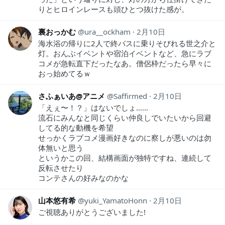
りとヒロインレースも頭ひとつ抜けた感が。
裏おっかむ
ura__ockham
2月10日
海水浴の帰りに2人で終バスに乗りそびれる世之介と
灯。おんぶイベントや宿泊イベントなど、急にラブ
コメが急転直下だったなあ。僧侶枠だったら早々に
おっ始めてるｗ
さふぁいあ@アニメ
Saffirmed
2月10日
「えぇ〜！？」はないでしょ……
流石にみんなと同じくらい仲良しでいたいから回避
してる的な動機を希望
せっかくラブコメ漫画好きなのに察しが悪いのは勿
体無いと思う
というかこの回、結構画面が独特ですね、連続して
反転させたり
コンテさんの好みなのかな
山本悠有希
yuki_YamatoHonn
2月10日
ご視聴ありがとうございました!