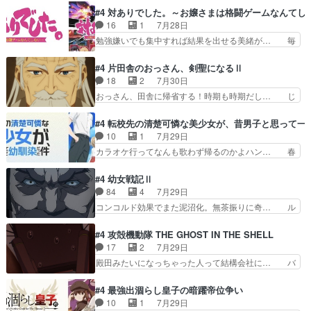
想：姉のお誕生会にダラさんを招待… 部分的に時
国の奴らも馬鹿が多いが、夜の国も同じ… ご視聴
#4 対ありでした。～お嬢さまは格闘ゲームなんてし
系列が4話と入れ替わってるのね… こんなデカイ
ありがとうございました来週もよろし… 握った◯
16
1
7月28日
のどうやって運ぶんだよ！？姉… ダラさん、人型
治郎（中の人的に）仲間であるプレ… ヨコヤの頭
勉強嫌いでも集中すれば結果を出せる美緒が… 毎
形態にもなれるんか!?w髪…
の回転の速さと人間の心理を利用… 夜の国のヨコ
晩スト６対戦を楽しむ４人。だが、期末試… どん
ヤ支配がますますひどく……。… ヨコヤは飴と鞭
なゲームも相手が強すぎるとやる気無く… テー
#4 片田舎のおっさん、剣聖になるⅡ
で夜の国の独裁支配を強化、… やはりヨコヤいい
マ：テスト勉強と大会感想は、美緒がテ… すげー
18
2
7月30日
ですね。昼の国が勝てる流… 役で出演いたしまし
ーーーーーーーー良い……。女性声優… 深夜の格
おっさん、田舎に帰省する！時期も時期だし… じ
た。次回も緊張が止まり…
ゲー対戦よりテストの方がよっぽど… 真剣に授業
いさん、ベリル、副団長、年長者が強い順… 底知
を受けて、夜は珠樹の部屋で格ゲ… 来たる定期テ
れない爺さんには夢が詰まってると思う… クル
#4 転校先の清楚可憐な美少女が、昔男子と思って一
ストに向けて勉強会！美緒ちゃ… 受験勉強と戦闘
ニ、ヘンブリッツ、ミュイと一緒におっ… 帰省、
10
1
7月29日
の2択なら戦闘を選ぶ娘w美… 勉強嫌いでバトル
お供ヒロインはクルニ。順番的には確… 父親から
カラオケ行ってなんも歌わず帰るのかよハン… 春
を選ぶって、ひぐらしの沙…
手紙が来た。サーベルボアの退治の… ここでヘン
希ちゃんの私服、めっちゃ可愛いぞ！！！… どう
ブリッツくんが同行するのが変で… ・ベリル、実
やらあの女優さんが春希のお母さんのよ… 春希ち
#4 幼女戦記Ⅱ
家に帰ることに・ベリルはミュ… おっさんの親と
ゃん姫ちゃんに野菜の子も凄え可愛い… 隼人くん
84
4
7月29日
なるとお爺ちゃんだよね孫扱… ・ベリル、実家に
のスマホを買いに行ってたけど完全… 第４話を
コンコルド効果でまた泥沼化。無茶振りに奇… ル
帰ることに・ベリルはミュ…
U-NEXTで視聴しました。視聴… スマホを買うた
ーデルドルフ中将自らが行う煙草と葉巻は… ブロ
め、都心で待ち合わせをした… OP曲きっかけで
グを更新しました!!宜しければ、是非… 計画通り
#4 攻殻機動隊 THE GHOST IN THE SHELL
見始めてたけどなんだかん… いきなりシリアス展
にはいかないね笑やり遂げた(ほぼ… 今回もター
17
2
7月29日
開ぶち込んでくるじゃん… 春希の家庭事情は複
ニャに不都合なことがあったりし… 白髪の男性が
殿田みたいになっちゃった人って結構会社に… バ
雑。食事とか隼人が親身…
語った家族を失った喪無感が、… 連邦に対して有
トーがカッコいいと思ってたら、トグサが… あの
利な講話条件を引き出すため… コンコルド効果に
見た目もうただのロボでしかないんだよ… 俺らの
#4 最強出涸らし皇子の暗躍帝位争い
油を注ぐターニャの勝利軍… 犠牲を払っても良い
汗拭きそりゃいやだろwwバトー＆ト… イノセン
10
1
7月29日
ならお前たちが前線へ行… 戦闘がアッサリし過ぎ