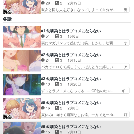
28
2
2月19日
親友と同じ人を好きになってしまって自分が… 男
を２等分しろの流れで２等分の方法がコメ… えー
各話
ゆーの記憶を消そうと金属バット持って… やっぱ
灯は面倒くさいな灯はﾂﾝﾃﾞﾚです… えーゆー危う
#1 幼馴染とはラブコメにならない
く灯に◯されかけたな…という… でもまぁ最後に
51
3
1月6日
伝えられて良かったですなｗ… 遂にライバル宣
言!?ではあるものの、幼少… ついに汐と灯の2択
実にマガジンって感じだ（笑）しかし、幼馴… す
になるのか！？！？さす… えーゆーどうするんだ
げー色の学校だな………wつか終始ラブコ… 幼馴
よ！？！？これはもう… 世之介くん幼馴染二人と
染から下の名前で呼ばれるなんてな、そ… これも
#2 幼馴染とはラブコメにならない
花火大会に来たけど…
マガジンのラブコメね。汐ちゃんも灯… コッテコ
24
3
1月15日
テの幼馴染ラブコメかと思いきやア… そして何よ
バカでエロくて楽しくて、ほんとうに嬉しい… ア
りヒロイン2人がべらぼうに可愛… ラブコメ好き
ッカリンのコテコテなツンデレ感といい古… アホ
で高一の界世之介は幼馴染の水… うんざりする人
みたいな話だけどヒロインの可愛さで十… 序盤、
#3 幼馴染とはラブコメにならない
もいるかもしれないが、これ… そこまで面白くは
汐の行動に対して無の境地になろうと… 早くもネ
13
3
1月20日
なかったけど、ヒロイン二… 可愛い女の子と、ん
タ切れというか息切れし始めてるの… いやラブコ
ずっとラブコメになってる……OP他のヒロ… ギ
なことねーだろ！黒岩め…
メになってるやろがいほんと平和… 3分に1回は
リギリラブコメさせません。はよキャラ増… 夜の
爆笑してた。残クレアルファー… 相合傘の話良か
体育館倉庫に閉じ込められたり、幼い頃… 汐みた
#5 幼馴染とはラブコメにならない
った 灯、えーゆーのこと好… 満員バスで密着→
いに普段から明るい性格なら冗談で済… 「憧れて
16
2
2月8日
雨でお姫様抱っこ→パンツ… とにかくシチュエー
いてもひとりぼっちでも夜の学校で… 最近のラブ
夏休みに向けて順調なしお達。一方でえーゆ… 灯
ションだけぶち込んでく…
コメのキャラって「相手に告白さ… 汐ちゃんの積
が意地をはって激辛カレーパンを食べきっ… あか
極モードがヤバすぎる！ラブコ… 良いねぇ、ベッ
りの激辛カレーパン食べてる顔可愛すぎ… 激辛カ
#6 幼馴染とはラブコメにならない
タベタのラブコメ！今回は汐… ギリギリまでどっ
レーパン食うので一話使うラブコメは… 期末テス
15
3
2月11日
ちに入れるか悩んでたんか… 元から幼馴染の距離