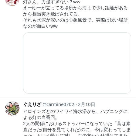
灯さん、力強すぎない？ww
えーゆーが立ってる場所から海まで少し距離がある
から相当突き飛ばされてる。
それも水深が深いのは心象風景で、実際は浅い場所
なのが面白いww
ぐえりざ
carmine0702
2月10日
ヒロインズとのワイワイ海水浴から、ハプニングに
よる灯の当番回。
2人の関係におけるストッパーになっていた「昔は素
直だった(自分を見てくれた)のに、今は変わってしま
った」という蟠りに対し、灯の方から仕掛けてきた