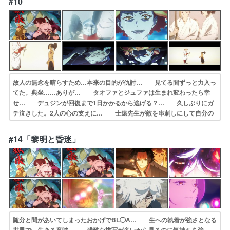
#10
二回目の… 鬼尸解した菊花と桃花に対して弔兵衛達は力…
故人の無念を晴らすため…本来の目的が仇討… 見てる間ずっと力入っ
てた。典坐……ありが… タオファとジュファは生まれ変わったら幸
せ… ヂュジンが回復まで1日かかるから逃げる？… 久しぶりにガ
チ泣きした。2人の心の支えに… 士遠先生が敵を串刺しにして自分の
命と引き… 一旦、先生の死亡フラグは回避したけどさ、… 小僧、
お前の持ってる刀を士遠先生に渡せ。… なにこれ泣けるアニメだった
#14「黎明と昏迷」
の…？それぞれ… 本当に先生と2人の弟子が尊い。典坐くんマ…
随分と間があいてしまったおかげでBL◯A… 生への執着が強さとなる