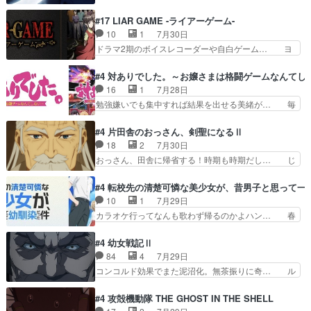
『ダラさんと呼ぶ者が生まれた日』をダラさ… 陰
された4～600レスを2,30… 隠し方が密売人のそ
惨な過去がきっちり現代に継承されている… ダラ
#17 LIAR GAME -ライアーゲーム-
れww唐突な作画力の正… なんか今日はかなり一
さんと姉弟の母との出会いの話やはりダ… ダラさ
10
1
7月30日
瞬で終わっちまったっ… 先週と比べてまだまとも
んの過去話も佳境…げに恐ろしいは人… 第５話感
ドラマ2期のボイスレコーダーや自白ゲーム… ヨ
に見えた。4話は過…
想：２人の過剰な貢ぎ物?の礼とし… 第５話感
コヤは人間の弱い所をつくのが抜群に上手… 昼の
想：姉のお誕生会にダラさんを招待… 部分的に時
国の奴らも馬鹿が多いが、夜の国も同じ… ご視聴
#4 対ありでした。～お嬢さまは格闘ゲームなんてし
系列が4話と入れ替わってるのね… こんなデカイ
ありがとうございました来週もよろし… 握った◯
16
1
7月28日
のどうやって運ぶんだよ！？姉… ダラさん、人型
治郎（中の人的に）仲間であるプレ… ヨコヤの頭
勉強嫌いでも集中すれば結果を出せる美緒が… 毎
形態にもなれるんか!?w髪…
の回転の速さと人間の心理を利用… 夜の国のヨコ
晩スト６対戦を楽しむ４人。だが、期末試… どん
ヤ支配がますますひどく……。… ヨコヤは飴と鞭
なゲームも相手が強すぎるとやる気無く… テー
#4 片田舎のおっさん、剣聖になるⅡ
で夜の国の独裁支配を強化、… やはりヨコヤいい
マ：テスト勉強と大会感想は、美緒がテ… すげー
18
2
7月30日
ですね。昼の国が勝てる流… 役で出演いたしまし
ーーーーーーーー良い……。女性声優… 深夜の格
おっさん、田舎に帰省する！時期も時期だし… じ
た。次回も緊張が止まり…
ゲー対戦よりテストの方がよっぽど… 真剣に授業
いさん、ベリル、副団長、年長者が強い順… 底知
を受けて、夜は珠樹の部屋で格ゲ… 来たる定期テ
れない爺さんには夢が詰まってると思う… クル
#4 転校先の清楚可憐な美少女が、昔男子と思って一
ストに向けて勉強会！美緒ちゃ… 受験勉強と戦闘
ニ、ヘンブリッツ、ミュイと一緒におっ… 帰省、
10
1
7月29日
の2択なら戦闘を選ぶ娘w美… 勉強嫌いでバトル
お供ヒロインはクルニ。順番的には確… 父親から
カラオケ行ってなんも歌わず帰るのかよハン… 春
を選ぶって、ひぐらしの沙…
手紙が来た。サーベルボアの退治の… ここでヘン
希ちゃんの私服、めっちゃ可愛いぞ！！！… どう
ブリッツくんが同行するのが変で… ・ベリル、実
やらあの女優さんが春希のお母さんのよ… 春希ち
#4 幼女戦記Ⅱ
家に帰ることに・ベリルはミュ… おっさんの親と
ゃん姫ちゃんに野菜の子も凄え可愛い… 隼人くん
84
4
7月29日
なるとお爺ちゃんだよね孫扱… ・ベリル、実家に
のスマホを買いに行ってたけど完全… 第４話を
コンコルド効果でまた泥沼化。無茶振りに奇… ル
帰ることに・ベリルはミュ…
U-NEXTで視聴しました。視聴… スマホを買うた
ーデルドルフ中将自らが行う煙草と葉巻は… ブロ
め、都心で待ち合わせをした… OP曲きっかけで
グを更新しました!!宜しければ、是非… 計画通り
#4 攻殻機動隊 THE GHOST IN THE SHELL
見始めてたけどなんだかん… いきなりシリアス展
にはいかないね笑やり遂げた(ほぼ… 今回もター