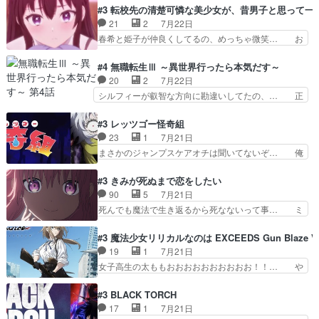
家ならヤバイトドメの踏みつ… ラブコメディは突
2029年の科学文明について我々の世界… まず、
#3 転校先の清楚可憐な美少女が、昔男子と思って一
然にに求めていたのは頭の… 主人公含めどいつも
効果音がいい。私が思うに、銃撃戦が… いきなり
21
2
7月22日
こいつもカラフルなだけ… 跡継ぎ候補多すぎるw
のハラハラ感。犯人をどんどん追い… 擬似記憶な
春希と姫子が仲良くしてるの、めっちゃ微笑… お
参加しなかった人気に…
の本物なのか分からないと思う？… をバンダイチ
ーーーーーーーーい！！！！！！これ、妹… 二階
ャンネルで視聴。いやはや、ア… 1990年代の
堂さんが女性だってことみんな知らなか… 姫子さ
#4 無職転生Ⅲ ～異世界行ったら本気だす～
OVAならアリかな。ICT… 冒頭のアクションから
んと三岳さんがラストに姫子さんのお… 初めて夜
20
2
7月22日
釘付けだった。皆人形… ひとつの単体の作品とし
のコンビニに行った隼人と姫子は偶… こういう学
シルフィーが叡智な方向に勘違いしてたの、… 正
ては悪くないと思い…
園物のラブコメ元々好きだから設… にしても妹は
しい意味での淫乱だと思うギースいい顔に… をバ
普通にハルキに嫉妬せず仲良く… ３話に「三岳長
ンダイチャンネルで視聴。リーリャさん… なんか
#3 レッツゴー怪奇組
久」役で出演してまーす！み… 隼人の家庭は隼人
腹立つなぁルーデウスめ…これでエリ… トレント
23
1
7月21日
に家事の負担がかかってい… 三岳さんが隼人にと
は後に何らかの際に活躍するんやろ… アイシ
まさかのジャンプスケアオチは聞いてないぞ… 俺
って妹扱い止まりそうな…
ャ、、、なんと末恐ろしい妹なんだ！… ルーデウ
んちの押し入れどーなってるんだよー？あ… メチ
スが財宝の取り分をもらうときに多… 残り湯なら
ャ子の従姉妹シュラ子登場。主人公眼福… 跡目争
#3 きみが死ぬまで恋をしたい
しゃあない。狂犬かくましいつ来… 本作はぬるい
いの新キャラ登場で、今回はシュール… めちゃ子
90
5
7月21日
ハーレムではなく、真面目に一… エリスはしばら
のいとこかわいい今回主人公の驚き… メチャ子を
死んでも魔法で生き返るから死なないって事… ミ
くEDだけやね。アイシャ、…
くしゃみと鼻水が止まらなくなる… お父さんに押
ミ不在の際のシーナ、アリとセイランとの… ミ
し付けられた本独特やし、おま… シュラ子ちゃん
ミ、最後のその顔は怖いよ...。てかタ… もはや人
#3 魔法少女リリカルなのは EXCEEDS Gun Blaze Ve
をちびっ子にしたあの玉、も… 半裸の警官の方が
間なのかも怪しい戦闘シーンがない… 今話第LO
19
1
7月21日
怖い。ライバルキャラかわ… 霊媒師が人の肩に霊
／原画で参加させていただきまし… 皆大好き、ロ
女子高生の太ももおおおおおおおおおお！！… や
を乗せるな笑なんてモノ…
リの全裸だーーーーーーッッッ… シーナとミミが
っぱり、そんなはまって見てる感じでは、… 『久
友だちになってよかった。ミ… ダークな世界観に
瀬シイナと夜海トワ』今回はフォロワー… なのは
#3 BLACK TORCH
芽吹く百合の花。ミミ(c… ルームメイト1ヶ月経
と出逢い炎の魔人の能力を人類の為に… ・シイ
17
1
7月21日
ってシーナがミミの人… もう後戻りできないぞ」
ナ、トワと出会う親近感を感じる2人… 篠宮マナ