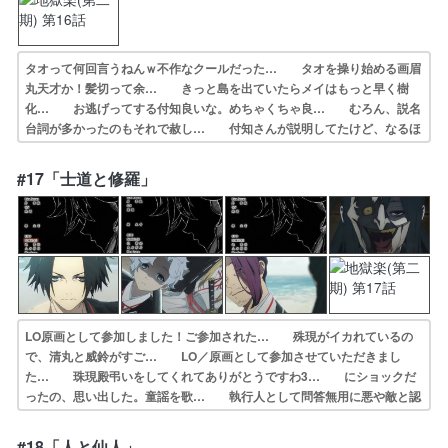
タオって何回言うねんｗ不作なクールだった… タオを操り始める画眉
丸天才か！髪切って余… きっと島を出ていたらメイはもっと早く樹
化… お逃げってする付知良いな。めちゃくちゃ良… むろん、説名
台詞が多かったのもそれで赦し… 付知さんが説明してたけど、なるほ
ど メイ… 弔兵衛は一人天仙と戦うが限界を迎え捕らえ… 島の成
り立ち謎解き回。弟くんはバッサリ髪… 弔兵衛が天仙の一人である蓮
#17「士道と修羅」
と対峙する一方… 2年待ってこうってことは、本当に人手不足…
LO原画として参加しました！ご参加された… 殊現がイカれているの
で、清丸と威鈴がすご… LO／原画として参加させていただきまし
た… 珠現殿弔いをしてくれてありがとうですわ3… にショックだ
ったの、思い出した。童謡を歌… 執行人として問答無用に悪や敵と認
定したら… めちゃくちゃおもしろかっっった……無事で… 画眉丸
や佐切たちにとっては生きる為の助け… 極端な善人はまた極端に狂っ
#18「人と仙人」