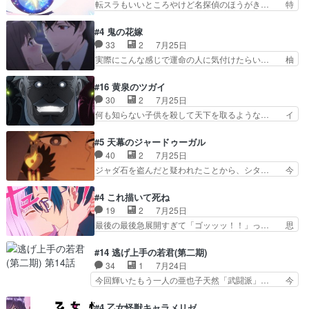
転スラもいいところやけど名探偵のほうがき… 特
で散歩させてたのか(*…
んの手品回であり水着回ね。瑞佳ち… 売り上げが
に板野サーカスはプリキュアで見れるとは… あん
上がっても借金返済へで何故か海… 父親のスパル
なはプリキュア仲間には自分が未来から… の活
#4 鬼の花嫁
タ教育のせいで瑞佳がヒモカス… 伊万里ちゃんの
躍、敵を圧倒ってのはおおよその流れだ… キュア
33
2
7月25日
人前での苦手意識を抱えなが… 第４話をｄアニメ
エクレール初変身＆初戦闘。プリキュ… キュアエ
実際にこんな感じで運命の人に気付けたらい… 柚
ストアで視聴しました。視…
クレールは強いが力を制御できない… キュアエク
子は玲夜の屋敷に住む事になり使用人達は… 運命
レール可愛く最強つよい!!!!… 緊張感があるけどピ
の花嫁は一見すると甘い夢、理想の天国… 玲夜さ
#16 黄泉のツガイ
ッコロで始まってちょっ… バカおもろいやん
んのご両親の登場ですこの世に数多い… 玲夜のお
30
2
7月25日
www実質まどマギやんけ… しかも実質的にエク
父さんが石田彰だったことに驚きを… 主人公自分
何も知らない子供を殺して天下を取るような… イ
レールが倒したビルであ…
の立場わかって無さすぎやしまた… ヨミツガと
ワンの刀が斬った者の中にまさかの…影森… 激し
BLEACHは完全に豪華な展開… 透子ちゃん、柚
いバトル回の最後に、予想外の引きシン… これっ
#5 天幕のジャードゥーガル
子にも優しいし可愛いしこの… ユキノさんから玲
て作者が描きたいのは"ユルの物語"… デラさんの
40
2
7月25日
夜の父親の話で、そのイメ… あやかしの頂点に立
秘密がちょっとわかった回、正直… 左さんと刀持
ジャダ石を盗んだと疑われたことから、シタ… 今
つ鬼龍院家の現当主が息…
ちさんが対決♪あとどこぞのじ… 何処も彼処も言
回のシタラは表情が豊かで、モンゴルでの… だい
ってる事が全部嘘じゃ無さそ… 戦況が目まぐるし
ぶややこしいことになってたオープニン… テンポ
#4 これ描いて死ね
く動いていてずっと胸が熱… 同時視聴｜
も良いし毎話良いところで引くから全… 盟友ドレ
19
2
7月25日
DaemonsRealm｜リア… これまで騙していた東
ゲネ后との出会い。次週のドレゲネ… さて、登場
最後の最後急展開すぎて「ゴッッッ！！」っ… 思
村を捨てて新郷家に来…
人物多いけどついていけるのか私… 今回は遂にド
ってた以上にセリフとかしっかりした漫画… 今回
レゲネ登場という話彼女の在り… チャガタイ兄さ
は泣かなかった！漫画描きのハウツー回… この作
#14 逃げ上手の若君(第二期)
んがめっちゃ可愛かったなド… まさかの展開にめ
品はこういうのをズバッとキメるの上… 藤子不二
34
1
7月24日
ちゃくちゃテンション上が… チャガタイの所へ密
雄に親しんだ人にはとてもフィット… 赤福のヌル
今回輝いたもう一人の亜也子天然「武闘派」… 今
偵に行ったはずがドレゲ…
ヌルした動きとかネームを褒めら… 漫研が気にな
回は強敵小笠原貞宗と時行の対面内容盛り… 言い
って仕方ない先生がかわいい。… 漫画のノウハウ
逃れすら逃げ上手亜也子のアシストに支… そう
#4 乙女怪獣キャラメリゼ