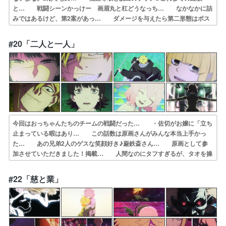
と… 戦闘シーンかっけー 画眉丸と杠どうなっち… なかなかに詰
みではあるけど、第2案があっ… ダメージを与えたら第二形態はボス
キャラの… 普通はサブキャラ達の死闘を描いてから主人… 画眉丸
＆ユズリハVS蘭戦。画眉丸の策で何… 画眉丸たちの動きは天仙に筒
#20「二人と一人」
抜けで、仙薬は… 『鬼滅の刃』の無限城編みたいな感じやな。…
今回はおっちゃんたちのチームの戦闘だった… ・佐切がお嬢に「立ち
止まっている暇はあり… この話数は原画さんがみんな本当上手かっ
た… あの兄弟2人のゲスな笑顔好き♪巌鉄斎さん… 原画として参
加させていただきました！掲載… 人間なのにタフすぎるが、タオを操
れないな… バトルシーンは見応えあり過ぎ。私も巌鉄斎… なんな
んこれ…何を見せられてるの…あ、幻… 付知さん、カッコ良かったー
#22「慈と業」
ルドと同じとか… 巌鉄斎と付知と桐馬のグループが、ジュファ…