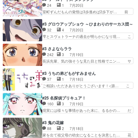
払い騒動と賑やかでいいねw… 偉大な父を持つが
んキュンが増えていく展開に毎回わく… ちょこっ
24
1
7月20日
故の悩(独自のおっぱい論… 鉄板中の鉄板、性転
と書ければと風が吹き手元にあった… 』は、率直
室町ずんだもんの覚悟は3歩進めば2歩下が… 前
換と酩酊ネタの二連発(…
に言って脚本と演出が悪いと思う… 小春の目が見
回の白拍子の死といい今回の”まぐわい”… 世阿弥
えなくなったのは先天性による… 冬月の前向きさ
が主人公の漫画がアニメになったらし… 壮絶だっ
#3 グロウアップショウ ～ひまわりのサーカス団～
と、空野の億劫さがリアルだ… かけると小春、二
た…30分で2時間の映画のように… すべての表現
32
4
7月20日
人が一緒に過ごす時間が描… ヒロインの目が不自
がピタリと揃った傑作本当に素… たまに現れて謎
雫とスヴェトラーナの過去が明らかになり現… こ
由だから音を大切にして…
のアドバイスをしてくれるお… 可愛いキャラデザ
のアニメは足首を休ませるという事を知ら… 愛知
からは想像できない顔芸、… 父、大舞台へ立つこ
県豊川市付近が舞台なのか～現地にも出… 前回に
#3 さよならララ
とが決まる。更に父から… 再び鬼夜叉を導く、素
引き続き、今回もおぱんつであります… キャラク
242
3
7月19日
性不明の彼の名前を知… 恵まれた身分に甘え、修
ターが可愛いのはもちろん、ストー… 皇ではなく
長浜先輩、気の強そうな見た目と性格でニン… サ
練を怠るキャラは苦…
ひまわりを蔑ろにして皇に乗り換… 傷跡なんか、
ブタイがええよね〜関西弁が凄くちゃんと… って
見せたくない自分の力量を超え… エロいところ以
なったからユリ確定！＼(^o^)／ラ… プロローグ
#3 うちの弟どもがすみません
外あまり見どころがない。1… いや～、めちゃく
的な１話、２話からの浮世離れし… 茉里のボクシ
37
1
7月18日
ちゃおもしろいね。瑞佳は… キャラデザが映える
ングにかける真摯さ格好良かっ… 今回はゲストが
ご相談いただきありがとうございます！<源… こ
のは勿論だけど脚本に歩…
２名！ワンピースの作画さん… あほって言う茉里
こまで見てきて糸ちゃんの声がキャラとす… 糸が
がかっこいいよあほララは… 唯一の理解者だった
家事を頑張り過ぎてテストの結果が酷く… 糸ちゃ
#25 名探偵プリキュア！
母親を失い、アウェーの… ３話の地味に好きポイ
んと源くん、類くんのお買い物シーン… ３話にし
160
3
7月19日
ントは、冒頭でララが… ボクシング部部員たちの
てもう普通に物語が楽しみになっち… 類くんの将
現実には様々な事情があった末に、るるかの… だ
設定を公開！辻さん…
来の夢が微笑ましいまだまだ甘え… 前髪ぱっつん
からるるかが「まどろっこしい」と称され… エク
金太郎な糸ちゃんがお母さん役… 子供達だけで生
レール編の始まり、エリザさんの回で「… 「マジ
#3 鬼の花嫁
活するようになってからの話… 最後の「かわい
ラ」と言えば同時上映の「公タロウ」… キュアエ
88
2
7月18日
い」の破壊力よ…あれは成田… 糸と4人の弟の関
クレールはやっぱりくれあだったか… エクレール
家を出て祖父母の幼女になることを決意した… 花
わり方がどう変化していく…
は誰だ編、遂に答え合わせの時だ… これで自分も