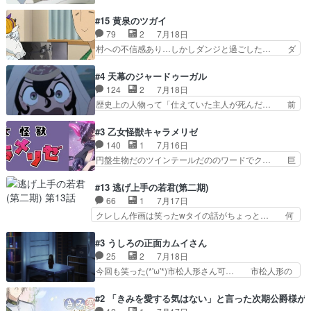
嫁を傷つけたら許さん、今回見せた氷の表… ツッ
キュアっと探偵事務所の一員で… あんなとみくる
コミどころが多すぎてある意味おもしろ… 胸が凄
#15 黄泉のツガイ
の何もない日常※もっと密着… LIMITかも知れな
くスカッっとしたずっと苦痛を伴って… 祖父母に
79
2
7月18日
い。キュアエクレール… ・解決編、完全に前4話
人の心があってよかった。それにし… 柚子が家族
村への不信感あり…しかしダンジと過ごした… ダ
で謎解きさせるスタ…
と決別する回柚子を傷つけた瑶太… 今期のアニメ
ンジが下界で偽アサを探す？聞きたいこと… ダン
で1番おもろい。鬼してほしい… 祖父母の柚子を
ジとの思い出を振り返るユルの表情が本… それぞ
#4 天幕のジャードゥーガル
守る姿や祖母の語る玲夜の眼… 常に言ってるけ
れの思惑が複雑に絡み合い、物語がさ… ユルは一
124
2
7月18日
ど、ラブコメの主役にも魅力… 家族にずっと理不
人になりたいのに、犬がそっと寄り… ダンジが
歴史上の人物って「仕えていた主人が死んだ… 前
尽に虐げられ、我慢を強い…
「俺は側にいる」と言ってくれた幼… 偽りだけで
提の違いはあれどファーティマに買われ寵… 侵略
は語れない友情だからこそ切なか… 今まで頼れる
した側にも人としての温かい暮らしがあ… ソルコ
#3 乙女怪獣キャラメリゼ
存在だったからこそ真実が重く… これまで積み重
クタニは本を奪うために起こった悲劇… 原論はあ
140
1
7月16日
ねてきた信頼があるからこそ… 一瞬スタッフのユ
なた達には当たり前でも私達には始… 周りの同胞
円盤生物だのツインテールだののワードでク… 巨
ーモア全開爆笑シーンが普…
がモンゴルの暮らしに慣れていく… 「肉の味を
大化した後に川へ入って小さく戻る。川に… 毎回
『血抜きしてあるからおいしい』… オープニング
クロたんのちょっとしたサービスカット… 面白い
#13 逃げ上手の若君(第二期)
になんか既視感を覚えるけどな… ソルコクタニが
設定の作品だね。夢の国デート回は怪… 結構評判
66
1
7月17日
憎むべき人であり、かつての… ラストの展開でぞ
になってたので見てみたけど、評判… 今時初デー
クレしん作画は笑ったwタイの話がちょっと… 何
くっとした。そういう方向…
トでそのチョイスは一発アウトだ… 結構、少女マ
で随所に実写入れるの？あと敵の顔芸は頼… 実写
ンガ的にシリアスな展開なのだ… 遊園地デート、
の講談から始まり途中も実写演出入った… 相変わ
#3 うしろの正面カムイさん
お互いの誤解が解けてよかっ… 円盤購入を検討し
らずコミカルなKAMAKURA良く… 動画検査させ
25
2
7月18日
始めるくらい最高だったな… 1人のjkとして普通
ていただきました！待ちに待っ… 1期目の導入も
今回も笑った(*'ω'*)市松人形さん可… 市松人形の
に生きたいのにそれを…
だけれどもぉ2期目の導入も… 観てたらいつの間
お市ちゃん登場。普通に昇天させ… 90年代の氏
にか終わってたwそれにし… Aパートでは逃若
の仕事を思わせるケレン味作画… あいかわらず杉
#2 「きみを愛する気はない」と言った次期公爵様が
党、Bパートでは庇番衆。… 故郷は遠きにありて
田さんのアドリブっぽいなに… ギャグもいいし作