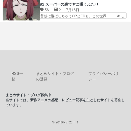
のぼくわたは海外版でどうなる… まさかこの作品
主人公の強火古参ファン出てきたけど何… 勝利に
#2 スーパーの裏でヤニ吸うふたり
に今期一の悪役がいたとは。… 友達との会話でフ
浮かれる面々の中、アラキは自分の能… ラムスは
56
2
7月16日
ェアリィブゥケのイベント… ・ビオラはあられを
隕石で負傷した体の部位を補修した… 次のゲーム
普段は飛ばしちゃうOPとEDも、この世界… キモ
見つけて悪だくみを策略…
での対決のエピソード。そうなっ… ポリスホッパ
い自覚あるくせに弁えを知らない男。未… ほんと
ーの仲の良さがとても良いエン… 現状特に面白く
にヒロイン（山田/田山）のアンニュ… こんどは
はない3話も大差なかったら… うーん…キャラが
そっちが機嫌わる。永遠に気づかん… 昨日は寝落
どんどん出てくるが紹介が… お話が平坦なのよ
ちしてしまったので都合の良い女… 新卒で泣かせ
ね。なんかこう内輪だけで…
て怒られたり煙草の匂いにがっ… 2人(1人)と近づ
く距離。別人だと思って… うん、確かに"にぶす
木"だwwこんな分か… あれだけ怒り心頭の花嫁ア
ニメだっただけに… ドキっとするし、好きになっ
ちゃうここの田…
RSS一
まとめサイト・ブログ
プライバシーポリ
覧
の登録
シー
まとめサイト・ブログ募集中
当サイトでは、
新作アニメの感想・レビュー記事を主としたサイト
を募集し
ています。
© 2016 kアニ！！