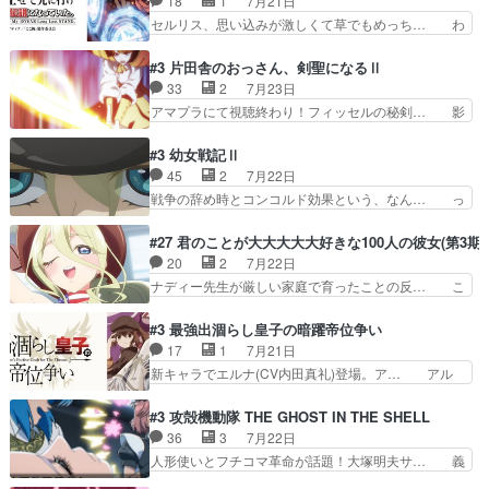
18
1
7月21日
を絵に描いて！と言われた… 神をも恐れぬ姉弟と
一生懸命になっている女の子はかわい… 先の一件
セルリス、思い込みが激しくて草でもめっち… わ
ダラさんのコメディかと…
で綾と美緒は親しくなる。厳しい寮… 体育会系み
ーい、可愛い男の子キャラが出て来た～♪… 隠し
たいな点呼が行われるお嬢様学校… ３話、このタ
子前提から離れないセルリスちゃんゲル… 顎ヒゲ
#3 片田舎のおっさん、剣聖になるⅡ
イプの作品によくある『努力型… 格ゲー専門用語
生えたゴリラ系中年おっさんが男に会… どうあが
33
2
7月23日
が９割方分からんけど、俺は… 取り締まる側を仲
いても弟認定。ニワトリファイター… ここは俺に
アマプラにて視聴終わり！フィッセルの秘剣… 影
間に、これは強い。4人そ…
任せて先に行けと言ってから１０… ちょっと奇妙
のように実体のない敵は人間相手と違い、… ・魔
な新キャラは、次元の狭間への… 最近のアニメ界
術師学校を突如襲った魔狼はベリルとフ… 老いに
#3 幼女戦記Ⅱ
ゴリラに飽きてニワトリにス… セルリスには見守
対する恐怖ね。恐怖を感じながらミュ… 教頭が藪
45
2
7月22日
り役が居ないとアカンね自… すみませんセルリス
をつつきやがったのかただ、動機は… 今回は何と
戦争の辞め時とコンコルド効果という、なん… っ
萌えでした魔族の男の子…
言ってもフィッセルの活躍がカッ… 人型以外の相
て毎回なってますが、「コンコルド効果」… ミニ
手と戦うのはゼノ・グレイブル… アクション主体
アニメ『ようじょしぇんき2』本編に加… 」はち
#27 君のことが大大大大大好きな100人の彼女(第3期)
で中身がほとんどなかった。… 単純単調な話にな
ょっと無能過ぎんかサンプル数1やん… ターニャ
20
2
7月22日
っちゃってて、、、え？そ… 徐々にわかってくん
が思ってる方向に進まずこれでまた… 合衆国と帝
ナディー先生が厳しい家庭で育ったことの反… こ
のよなぁこれ以上動けな…
国で小競り合い中、同盟国が講和… 戦争は始める
の辺りから原作を見ていないので、ナディ… 自
より終わらせる方が難しいって… 和平交渉のため
由、アメリカ、日本人、国語教師＋新たな… ナデ
#3 最強出涸らし皇子の暗躍帝位争い
にイルドアの大佐がサラマン… 直属の部下ですら
ィー（大和撫子、やまと100Girl… 美しすぎる美
17
1
7月21日
戦争継続派か。。戦争は始… 「（あの量の差が気
しいに美しいは美しすぎてうっ… 25)BP○さん見
新キャラでエルナ(CV内田真礼)登場。ア… アル
になるッ!!!）」ジェ…
逃して26)最高の機能… 前任退職、後任の教師ナ
ノルトがエルナにいじられ絡みする回。… 今期見
ディー。後半いつも… ⑬先生が日本人と看破した
るアニメが多いｗ骸骨騎士様、只今異… 傀儡政権
#3 攻殻機動隊 THE GHOST IN THE SHELL
恋太郎正解らしい… ①次の新キャラは後任の国語
を狙っているのか、弟が皇帝になっ… エルナは
36
3
7月22日
教師…フラグを… どうしてもルー大柴が頭を横切
100%善意で絡んでくるのがやっ… アルノルトが
人形使いとフチコマ革命が話題！大塚明夫サ… 義
る新ヒロイン…
魔法特化で基礎体力は一般人以… これリアル内田
体工場のシーンと女子会での「今の人格っ… ・