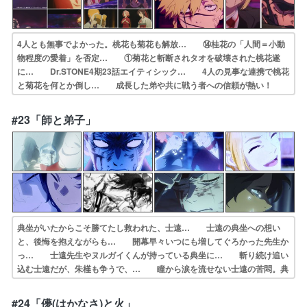
4人とも無事でよかった。桃花も菊花も解放… ⑭桂花の「人間＝小動
物程度の愛着」を否定… ①菊花と斬断されタオを破壊された桃花遂
に… Dr.STONE4期23話エイティシック… 4人の見事な連携で桃花
と菊花を何とか倒し… 成長した弟や共に戦う者への信頼が熱い！
弔… 罪人と役人、兄と弟。垣根を超えた渾身の一… アニメの描写
が非常に綺麗で、作品の魅力を… 亜左兄弟と付知、巌鉄斎、各々我が
#23「師と弟子」
強くてチ… 改めて菊花さんがどれだけ桃花を大事にして…
典坐がいたからこそ勝てたし救われた、士遠… 士遠の典坐への想い
と、後悔を抱えながらも… 開幕早々いつにも増してぐろかった先生か
っ… 士遠先生やヌルガイくんが持っている典坐に… 斬り続け追い
込む士遠だが、朱槿も争うで、… 瞳から涙を流せない士遠の苦悶。典
坐の最期… 正しい判断と、弟子の最期に寄り添えなかっ… 士遠の
生い立ち典坐と違わぬ環境だった。過… 死を覚悟して闘いに挑む先生
#24「儚(はかなさ)と火」