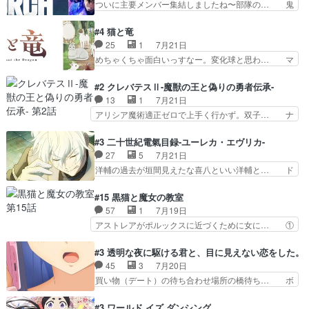
ついに主要メンバー集結しましたね〜部隊の… 鬼
してくるとは思わん…
が登場したけど公式サイトに20歳… リリカルな
子母神、桐原との馴れ初めは多分に衝突気… 絵に
のはらしい、人間ドラマが始まり… この2人めっ
描いたようなチョロインだったな。下半… 前回か
#4 猫と竜
ちゃ食うやん魔人狩りチーム強… 人類滅亡寸前ま
ら引き続いてじいさんとの決別の冒頭… あっちは
25
1
7月21日
で追い詰められていたのに、… 第３話をU-NEXT
呪霊でこっちは物怪。忍者っぽいア… 護衛対象と
めちゃくちゃ面白いっすなー。変化球と思わ… マ
で視聴しました。視聴…
なる弐郎を連れて隠密局へ、彼の… →現状展開が
インからローゼマインへ重要回をちゃんと… 何世
王道パターンなので無難という… 保護対象となっ
代もの猫たちの誕生と成長を見守る猫竜… 前回猫
#2 クレバテスⅡ-魔獣の王と偽りの勇者伝承-
た弐郎は鬼子母神一華の護衛… 護衛はお尻一華、
たちで熊退治をしていた中の一匹の猫… と思って
13
1
7月21日
ここは定番やっぱ物の怪の… ①敵は会話してる最
みにいったらクロバネのCV.速水… 「おじちゃん
アリシア魔術適正ゼロで上手く行かず。双子… ナ
中の同乗者を物音一つ発…
は身内に甘い」で、いきなり笑… ガチで素晴らし
イエちゃんが不憫な立場になっててめっち… 自己
すぎる……。長命種によって… 前回巣立っていっ
紹介の時台に乗ってるサラサ可愛いw学… ナイ
#3 二十世紀電氣目録-ユーレカ・エヴリカ-
た子猫たちのその後が描か… 王子の旅の始まりは
エ・シフォンリッツの出番が多くて嬉し… 石田で
27
5
7月21日
確かにそうでしたよね！… リゼロ見終わっちゃっ
こいつワルだな。なぜ大猿に変身した… 2冊目の
洋輔の過去が垣間見えたな喜八といい洋輔と… ド
てほのぼの系がいいか…
トアの書は学長の手に1話冒頭と合… アリシアと
タバタしたけど兄の遺した目録に記された… 洋輔
クレンのソルセインでの潜入生活… 元は勇者だっ
が目録に固執する理由もほぼ明らかとな… これ京
#15 黒猫と魔女の教室
たのにロリ化されて学生にされ… これはいい黒沢
アニだったのかそのわりにはそこまで… 清六兄ち
57
1
7月19日
ともよ。笑いのセンスも合う… ナイエのリアクシ
ゃんと喜八、清六と洋輔それぞれの… 化学的作用
アストレアがポルックスに近づくために女に… ①
ョンが面白い。ローメイン…
に依りて継続して…電池と称すっ… 洋輔、清六の
魔法の図鑑が買えてヘヘーンなスピカ②今… 前半
こと好きすぎだろなんか電気で… 仲間が一気に増
はアストレアの野望による性転換、後半… アスト
#3 透明な夜に駆ける君と、目に見えない恋をした。
えてみんなで物作りで一気に… 作画は最高なのに
レア君の作戦に皆巻き込まれてて草捕… アストレ
45
3
7月20日
話がつまらない。やっぱ京… 天下り式に竹のフィ
アが作った薬によって男女入れ替わ… アルトレア
買い物（デート）の待ち合わせ場所の橋待ち… ボ
ラメントが出てきたのは…
がポルックスのこと好きとは言え… アストレアが
ソボソとつぶやく。カラオケは視覚障害が… 闇夜
ポルックスちゃんに憧れて、変… TS騒動に酔っ
を照らす打ち上げ花火。人混みの中、み… どんど
#3 ワールド イズ ダンシング