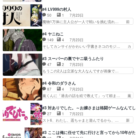
期第３話感想：まさか最初に出て来た兄妹… 妹想
的に1～2話でスルーしたことだ… これは本作に
いの良いお兄ちゃん！！現場も楽しかっ… 第３話
#4 LV999の村人
限ったことでなく、最近のアニ… 東山朱莉
をｄアニメストアで視聴しました。視… ローデン
50
1
7月23日
（AkariHIGASHIYAM… こんなに可憐で可愛い泣
王国ホーバン領を訪れたアーク一行… 1期に引き
魔物1万体に主人公が一人で戦いを挑む流れ… 前
き虫メイドが僅か3…
続き２期にも出演させていただけ… 1期の頃から
半は魔族へ恨みを持つだろうパルナの強い… 両親
思ってたんだけどヒロインのエ… 依頼を受けて問
を魔物と人間に殺された鏡の生い立ち。… 勇者た
#4 ヤニねこ
題解決特筆する事は無いが、… 今週もありがとう
ちを信じてアリスを預ける、鏡を信じ… 勇者パー
149
4
7月23日
ございます耳がヒクヒクな… 時計台に登ってるの
ティが仲間になった！？会話が通じ… 鏡の過去、
そしてカンサイがかわいい字書きネコのモジ… カ
見ると挟まれないか心配…
辛すぎて胸が苦しくなりました…… 最初、勇者パ
ンサイねこさん、魅力的な姿と表情が可愛… お前
ーティは対話すら拒んでいたが… ちょ、またタカ
は『ちんこ』によってリミッターが外れ… 今回は
#3 スーパーの裏でヤニ吸うふたり
コちゃんの性別が間違えられ… 鏡の両親がモンス
汚い要素あまりなく普通にギャグアニ… あとアイ
47
2
7月23日
ターと人間にそれぞれ命を… 胸が苦しくなるほど
キャッチが釈迦だったの本当に最高… まー、今回
もうこの2人は立派な大人なんですが画像で…
鏡くんの過去がとても残…
もコンプライアンス違反にどこま… 達郎のオチに
色々と察して見守る店長さすがです。そして… こ
は笑った慣れてくるとオチの出… 「君が下品なア
こ叡智でセクシー！ミストふっかけて嗅ぎ… あい
#4 令和のダラさん
ニメが好きでも大丈夫だよ」… あんな事こんな事
かわらず山田さんと田山さんが同一人物… 今さら
87
4
7月23日
いっぱいさせられちゃうこ… 妹ネコちゃんのバー
だけどずとまよのOP合ってるね。首… 佐々木と
薫くんに「過去の話を絵で教えて」って頼ま… 薫
ガーにタバコ入ってるの…
田山さんにロマンスの香りが漂って… 佐々木さん
にとってダラさんはもう一人の…おっぱい… 遂に
と田山さんのやり取り見てるこっ… 二人の関係が
シリアス展開になるかと思ったら全然そ… 薫が通
#3 対ありでした。～お嬢さまは格闘ゲームなんてし
「ただのヤニ仲間」から「ちゃ… 田山から消臭ミ
うは応神町立応神北小学校一方、日向… 思ったの
27
1
7月22日
ストを戴いてお礼返しをして… からかったつもり
と違う刺客出てきたwwただ関西弁… とエピソー
スト6、わたし、遥ちゃまと遊んでるから、… 新
なのに、思いもよらない佐…
ドの進みにおどろくけど、気持ち… ①作文の定番
しく先輩キャラが対戦相手として増えたこ… ま
「将来の夢」地元志向が強くな… さすがにてこ入
ぁ、こんな都合よく格ゲー女子が集まるか… 規律
#3 ここは俺に任せて先に行けと言ってから10年が
れしてきた。ミステリアスな… 弟くんから昔の話
違反は許さない人かと負けず嫌いの可愛… 何かに