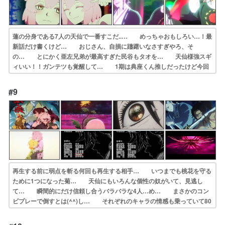
蓮の分身である7人の天仙で一番すこだ..… めっちゃおもしろい…！最
新話だけ書くけど… おじさん、自損に躊躇いなさすぎやろ、そ
の… とにかく亜左兄弟が最高すぎた民谷もタオを… 天仙様強スギ
ィいい！！ガンテツも覚醒して… 1期は典座くん推しだったけど今回
付知くん… 誰もが思ったことを最後口にしてくれた面白… 「こう
やればもっと強くなれる」と判断した… 兄弟はいつも二人きり、どこ
#9
にも与しないの… 戦闘シーンも展開も面白くて作画も良い。タ…
再生する前に弱点を斬る何回も再生する相手… いつまでも桃花を守る
ために1つになった菊… 天仙にもいろんな個性の奴がいて、見逃し
て… 瞬間的にだけ信頼し合うバラバラな4人…め… まさかのコン
ビプレーで倒すとは(^^)し… それぞれのキャラの情感も乗っていて80
点… 弟桐馬の成長を喜びつつ巌鉄斎をおだててや… 付知と桐馬、
弔兵衛と巌鉄斎のコンビでの戦… 良い機会に参加できて光栄でした！