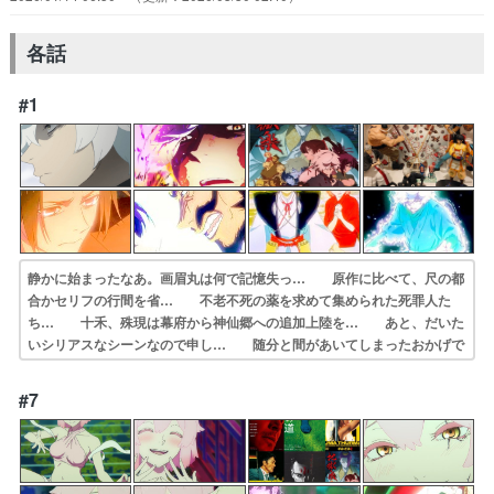
各話
#1
静かに始まったなあ。画眉丸は何で記憶失っ… 原作に比べて、尺の都
合かセリフの行間を省… 不老不死の薬を求めて集められた死罪人た
ち… 十禾、殊現は幕府から神仙郷への追加上陸を… あと、だいた
いシリアスなシーンなので申し… 随分と間があいてしまったおかげで
BL◯A… 1分でわかるあらすじ見て何となく思い出し… 一期の内
容かなり忘れてしまっています。画… ちょっとバジリスク感もあるし
#7
アマプラで見… いきなりバトル展開、見栄えが良い٩(内容…