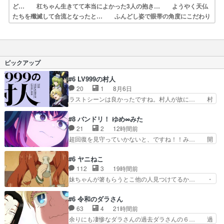
ど… 杠ちゃん生きてて本当によかった3人の抱き… ようやく天仏
たちを殲滅して合流となったと… ふんどし姿で眼帯の角度にこだわり
を見せる… シジャさんの目的は画眉丸なのは解っていた… 巌鉄斎
の眼帯のライン斜めか真っ直ぐかのフ… 先発班、浅ェ門、忍者、天仙
様と本来の目的… 天仙との戦いも束の間、三勢力による合戦へ…
ピックアップ
#6 LV999の村人
20
1
8月6日
ラストシーンは良かったですね。村人が故に… 村
人のレベル上げは鬼モードフィンガーシリ… アリ
スと10年後に結婚の約束をした鏡ずっ… カジノ
#8 バンドリ！ ゆめ∞みた
スタッフ募集するも集まらない更に追… 王命でク
21
2
12時間前
ルルの監視をすることになったデビ… 最強の村
超回復を見守っていかないと、ですね！！み… 開
人・鏡との出会いで少しは変わった… やはり何か
幕聞き取りスタッフに定治いなかった？ま… のの
悲しい過去がありそうな。鏡のも… パルナの魔族
ちゃんのお手当てはお節介だったりする… ビオラ
#6 ヤニねこ
への恨みは根深そうやね姫を舐… 新キャラが登場
の立ち回り害悪すぎるお近づきの印が… ・律っち
112
3
19時間前
早々変態扱いされてる件。タ… まだまだお元気そ
ゃん明るくなったね♪・メンバーの… 一難去って
妹ちゃんが箸もらうとこ他の人見つけてるか… ・
うなお声で……不意打ち過…
また一難、律がビオラの呪縛から… 「私はあなた
ライター切れた時のチェーンスモークはあ… 飲み
が嫌いなんです」「バンドやめ… 何が起きている
会途中でトイレに行って何故か江の島に… アルね
#6 令和のダラさん
のか！？次週、みゅーたいぷ… ビオラ様、律ちゃ
こを連れ戻しに来た大家とヤクねこの… ２期第５
63
4
21時間前
んを奪うのではなく敢えて… 助けたい気持ちはあ
話感想：エルフや獣人達を拉致って… 風呂場の排
余りにも凄惨なダラさんの過去ダラさんの６… 過
るでも、それだけじゃど…
水口付近にタバコが20本くらい… 収録当日にセ