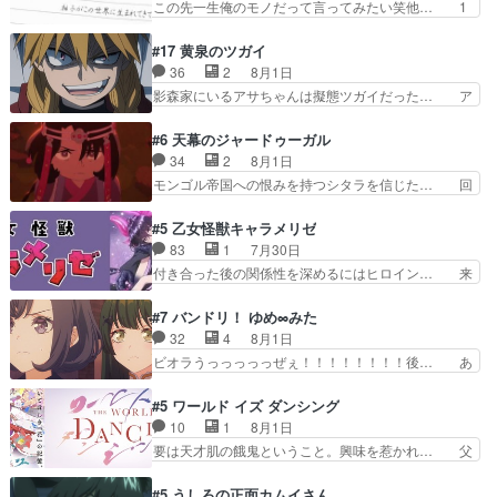
この先一生俺のモノだって言ってみたい笑他… 1
すためにゲームをする…
番組が始まったw・妖精ウソノ… るるかの助手だ
歳からの誕生日プレゼント………とは思っ… 玲夜
った？今回が初めての探偵活… 探偵じゃなかった
さん柚子に18年分の誕生日プレゼント… 柚子は
#17 黄泉のツガイ
の！？クレアさん探偵すぎ… 突然のポアロクイズ
鬼龍院家から初めて学校に通う事にな… プレゼン
36
2
8月1日
は草なんよ。んで、あん… 今回からついにくれあ
ト攻撃ヤバすぎるwwwヴァイオレ… 玲夜さまサ
影森家にいるアサちゃんは擬態ツガイだった… ア
が探偵事務所の仲間に…
プライズの、これまでの柚子ちゃ… 玲夜から柚子
サが置かれた立場や気持ちを汲んで熱くな… 屋敷
へ17年分の誕生日&を未来に… 「​​13歳の柚子ちゃ
にアサはいなかった逆にガブちゃんはい… 影森の
#6 天幕のジャードゥーガル
んへ…もう中学生な… 梅原の人が18歳になるま
当主が際限なくツガイを増やせるのに… 今回はも
34
2
8月1日
での誕生プレゼン… なよなよした男（cv石田彰）
うガブちゃんさんの悲鳴にも似た怒… ユルと戦っ
モンゴル帝国への恨みを持つシタラを信じた… 回
梅ちゃんがた…
た時から伏線が張られていたのが… しかしアサ
想が淡々と語られるのだけどいつの間にか… オゴ
は、兄様に会いたいbotだと思… ツガイには優し
タイの妃になってもその心は晴れず、モ… ドレゲ
#5 乙女怪獣キャラメリゼ
い筈のガブちゃん、アキオの… 色々とひっかけが
ネの過去、宝石だった彼女が人になり… ドレゲネ
83
1
7月30日
あって、最終的に嫌な終わ… ゴンゾウが従える大
の過去、、辛かった、、あのジャタ… 年上旦那が
付き合った後の関係性を深めるにはヒロイン… 来
量のツガイに何事かと思…
良い人でも、女は宝石でただ笑っ… ダイルの儀式
夢ちゃんがキングコングなのいい味付けだ… ずっ
の神々しさたるや。一気に空気… ドレネゲの辛い
とメスってて何この可愛い生物。クラス… 付き合
#7 バンドリ！ ゆめ∞みた
過去には同情の言葉しか…シ… 奥様に悲しい過
い始めたら始めたでまた違った悩みが… と一歩ず
32
4
8月1日
去…萌え袖が可愛いね、と思… ドレゲネとシタ
つ踏み出す黒絵ちゃん微笑ま新汰の… ツインテー
ビオラうっっっっっぜぇ！！！！！！！！後… あ
ラ、2人だけの同盟が結成さ…
ルが可愛いお茶目な妹ちゃんです… しかも過去も
られちゃん、僕っ子になってから取り戻し… ビオ
重いんかいかつては自分に自信… リップを塗って
ラが悪魔すぎて気分が悪くなってきたこ… 声優ま
#5 ワールド イズ ダンシング
らっしゃるからかしらお顔が… 黒絵「怪獣に憧れ
とめました(７話まで)仲町あられ/… ビオラの策略
10
1
8月1日
るのはいいけど自分自身が… 素の自分はどちらな
がバッチリ嵌って最高wwwこ… 自信あれば評価
要は天才肌の餓鬼ということ。興味を惹かれ… 父
のかはまだ不明だが見せ…
なんて気にしないし、充実し… ・バーチャルだけ
の観阿弥と袂を分かった？鬼夜叉が田楽の… 猿楽
ど、みゅーたいぷ初ライブ… OPこんなんだっ
の鬼夜叉と田楽の増次郎。小さないざこ… 着眼点
#5 うしろの正面カムイさん