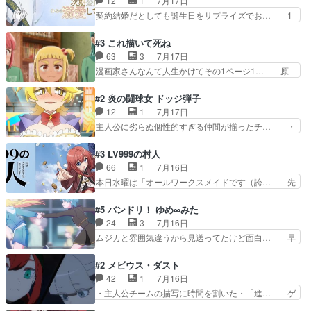
12
1
7月17日
思ふものそれは時行の鎌… というただの日常回か
画も綺麗このシーンは原作… 呪いの人形は仲間に
契約結婚だとしても誕生日をサプライズでお… 1
と思いきや、そこから…
なるの怪奇組とのネタ被… 呪いの人形、人形相手
話目のキラキラなユリウス様にそう言えば… いろ
に除霊出来るん？。w… ショートアニメならでは
いろあったんだな。奥様の心が彼の心を… 政略結
#3 これ描いて死ね
のテンポの良さが光… 呪いの人形ドジっ子すぎる
婚による妬みから色んな嫌がらせを受… 【今夜の
63
3
7月17日
しかも仲間になる… 呪いの人形がビビっとるぞ。
アニメAは…】前向き没落令嬢×こ… マウントに
漫画家さんなんて人生かけてその1ページ1… 原
今回あんまりエ…
気付かない素直な主人公大丈夫か… もうユリウス
作も読み始めたらアニメでの物語の再構築… 前向
の保護者みたい笑マウントに全… 次期公爵夫人が
きで真っ直ぐな主人公と、拗らせに拗ら… にて、
#2 炎の闘球女 ドッジ弾子
それでいいのか？と思わない… 貴族は階級社会で
落語部長役で出演させていただきまし… すげえお
12
1
7月17日
大変だ。や、やはり同性に… 第２話をU-NEXTで
もしろかった。アバンの諸星大二郎… ◤￣￣￣￣
主人公に劣らぬ個性的すぎる仲間が揃ったチ… ・
視聴しました。視聴…
￣￣￣￣￣￣￣￣￣￣名場面アイ… メンバーと部
ショッピングモールでドッジボールするな… 颯爽
室をどうにかする為に動く安海… ウケるために色
登場!因縁のライバル!善の立ち位置で… しょーも
#3 LV999の村人
んなジャンル描いてどんどん… 春の南東の空のお
な…こんなもん真面目に見たらバカ… 宿命のライ
66
1
7月16日
とめ座付近明るい星は20… 明るい現役の青春と
バルの襲撃に始まり、燃えるシチ… 早くもライバ
本日水曜は「オールワークスメイドです（誇… 先
暗い過去の情念とが良い…
ルチーム。敵もなかなかに個性… があると思った
入観に縛られない鏡の姿勢と、アリスの笑… 本日
のだがほとんど覚えていない 聖アローズ学院闘球
22:59まで！✦キャストサイン入り… 人族と魔族
#5 バンドリ！ ゆめ∞みた
部も登場し、魅力的なキ… やはり強敵に勝つには
の融合を目指す浩二…目指すもの… アリスとメノ
24
3
7月16日
特訓だよ。平仮名で呼… ライバル登場から特訓ま
ウの話から魔王軍の大規模な宣… 鏡から「アリ
ムジカと雰囲気違うから見送ってたけど面白… 早
で異常なテンポと異…
ス、共存の道はやっぱ険しいぜ… 鏡とソフトクリ
く分からせられて気持ちよくさせてほしい… あら
ーム食べるアリス凄い幸せそ… アリスの優しさと
れが偶然イベント会場に居合わせてしま… ビオラ
#2 メビウス・ダスト
浩二の揺るがない信念に思… 鏡さん、活躍する度
こいつほんま……残りの2人はビオラ… 見てて興
42
1
7月16日
に好感度爆上がりですね… ケンタウロス族面白か
奮と息苦しさを同時に感じさせるビ… ビオラちゃ
・主人公チームの描写に時間を割いた・「進… ゲ
ったですね♪タカコち…
んのお陰であられちゃんと律ちゃ… ・日本語特有
ームを勝利へ導いたアラキの先読みの能力… 急に