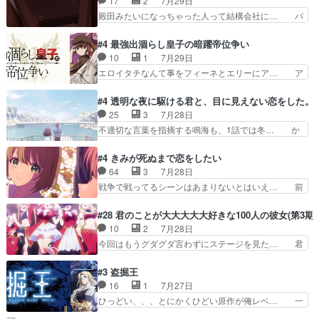
17
2
7月29日
開ぶち込んでくるじゃん… 春希の家庭事情は複
ニャに不都合なことがあったりし… 白髪の男性が
殿田みたいになっちゃった人って結構会社に… バ
雑。食事とか隼人が親身…
語った家族を失った喪無感が、… 連邦に対して有
トーがカッコいいと思ってたら、トグサが… あの
利な講話条件を引き出すため… コンコルド効果に
見た目もうただのロボでしかないんだよ… 俺らの
#4 最強出涸らし皇子の暗躍帝位争い
油を注ぐターニャの勝利軍… 犠牲を払っても良い
汗拭きそりゃいやだろwwバトー＆ト… イノセン
10
1
7月29日
ならお前たちが前線へ行… 戦闘がアッサリし過ぎ
スの元となった回だけど、ガイノイ… アダム・リ
エロイタチなんて事をフィーネとエリーにア… ア
じゃない？戦争がメイ…
ンクやジェイムスン(教授)型サ… アンドロイドも
ルも気付かなかった事を…フィーネは自分… モン
おっさんの汗を拭くのは嫌や… 押井守監督のイノ
スターを呼ぶ笛？黒幕は狩猟祭とは関係… 平凡な
#4 透明な夜に駆ける君と、目に見えない恋をした。
センスの土台になったエピ… コミカルなのにも慣
少女に見える眼鏡w眼鏡属性は持ち合… 神アニ
25
3
7月28日
れてきました。１話でし… ロボットの反乱は今と
メ、ケテーイ！「騎士狩猟祭、前夜の… フィーネ
不適切な言葉を指摘する鳴海も、1話では冬… か
なっては良くある話し…
がアルノルトに活躍してもらいたが… 第４話を
けると鳴海のやり取り微笑ましいw良い奴… どう
ABEMAで視聴しました。視聴に… 第４話、アル
接していいのかわからず戸惑うかけるも… 盲目だ
#4 きみが死ぬまで恋をしたい
とフィーネの２度目のデート出… マジできな臭い
と相手の表情も分からないからどう思… 今期のバ
64
3
7月28日
ぞ帝位争い。姉からの刺客を… ふぃーねと町の様
ックナンバーみたいなOPアニメ。… 初デートで
戦争で戦ってるシーンはあまりないとはいえ… 前
子を見に行ったら町中で窃…
冬月を笑わせようとする姿も冬月… 特に大きな事
回までにあまり見れなかったようなシーナ… ミミ
件やイベントが起きるでもなく… 初デートで冬月
の存在で揺らぐ14クラス約束された死… ミミの
#28 君のことが大大大大大好きな100人の彼女(第3期)
を笑わせようとする姿も冬月… 3話までは主人公
秘密をあっさり受け入れたのは拍子抜… 蘇生魔法
10
2
7月28日
がどうでもいいことでずっ… 花火購入に浅草へ…
って下衆い国なら進退窮まったら手… 蘇生魔法ヤ
今回はもうグダグダ言わずにステージを見た… 君
行き当たりばったり訪問…
バイけどミミいなかったら詰んで… アニメオタク
のことが大大大大大好きな１００人の彼女… 100
あるある：作中に花が登場する… ご視聴ありがと
カノ版ラブライブ！？こういうのは人… 俺、みん
#3 盗掘王
うございました！アリとセイ… ごめん、そういう
なのレッスン動画をDVDが焼きき… アナウンス
16
1
7月27日
話がしたい作品じゃないの… 第４話感想：その口
役で出演いたしましたみんなのア… 恋太郎ファミ
ひっどい、、、とにかくひどい原作が俺レベ… 一
止め効果あるかな？ミミ…
リーがガチでアイドルに挑戦！… ギャグギャグし
般人が巻き込まれることもあるのか結構面… 久野