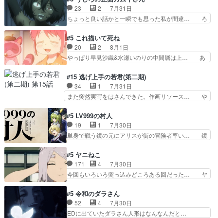
け？と思ったら歌唱シーン… の、らいぶシーン
は良くとも、先鋭的すぎるのか。芸能… 鬼夜叉は
23
2
7月31日
＿!!­­--­­--­… それだけでええやん！！しかし、ビオラ
石也と共に観世座をあとにし、三条… 観世座を離
ちょっと良い話かと一瞬でも思った私が間違… ろ
が仕…
れ、三条坊門御所で日々を送る鬼… 「お前(鬼夜
くろ首さんも油舐めてなかった？白雪碧さ… 今日
叉)が凄いのではなく客が凄い… 田楽と猿楽の獅
も1日お疲れ様でした～───昨晩～今… 幼女に拾
#5 これ描いて死ね
子舞勝負。鬼夜叉は猫の動き… 登場人物の我が強
われたお市ちゃんの恩返し。化け猫… 役にて出演
20
2
8月1日
い。新しい獅子舞に拘って… 第５話を
させていただきました。ジョアン… トイ・ストー
やっぱり早見沙織&水瀬いのりの中間層は上… あ
primevideoで視聴しまし…
リーみたいな始まり。流石に除… 猫相手になんで
れ光って漫研入ることになってたんだっけ… 登場
そんなに…と思ったらそうい… いつもと違って少
人物が増えてわいわいしたところが好き… 初コミ
#15 逃げ上手の若君(第二期)
し良い話化け猫は油が好物… 今回はあかやし1体
ティアで２０冊刷りは妥当だよね。俺… 藤森さん
34
1
7月31日
のみで15分。金持ちの… 今更だけど霊が性行為
のママ向けの漫画で、また涙腺が⋯… 〜漫画に
また突然実写をはさんできた。作画リソース… や
で祓えることは何とな…
「想い」をこめよう｣娘に漫画であ… 何回この作
るべきことが逃げる事と分かると水を得た… 30
品に泣かされるのだろう。光が藤… ホテル泊まっ
歳まで童貞だと魔法使いになれるという… こっち
#5 LV999の村人
てコミティアっていいなあ。同… コミティア参加
の諏訪の三大将もまたクセが強いw色… 頼重が完
19
1
7月30日
のしおりを徹夜で作る先生(… お母さん、娘にあ
全にブレーンだよね毎回敵キャラが… 弧次郎「欲
単身で戦う鏡の元にアリスが街の冒険者率い… 鏡
んな漫画描かれたら泣いち…
を我慢して強くなれるなら大飯食… 変化球な演出
浩二はゲーム世界に飲み込まれた転生者と… みん
も交えながらの状況説明が本当… LOで参加させ
なががんばってくれたアリスの父ちゃん… 成長限
#5 ヤニねこ
ていただきました！最終的に… この高らかなDT
界が999である村人と定めた上位存… 大規模バト
171
4
7月30日
宣言、合田一人に通じるも… この作品は近年稀に
ルシーンなのに会話してばっかり… やっぱり勇者
今回もいろいろ突っ込みどころある回だった… ヤ
見るおっさんキャラの充…
より強かったか笑統率力LV9… 普通の人間の親子
クのクワガタ取りの話が尋常じゃない雰囲… 妹子
やーん総務課長と娘の女子… これがこの世界の仕
ちゃんの恋愛話をしたり、タバコを生産… ここう
#5 令和のダラさん
組みか‥Lv200帯の… そのために役割を超越する
っすら思ったことズバリ言ってくれて… おかし
52
4
7月30日
者の出現させるた… アリスのお陰で他の勇者達も
い、さわやかだ 世話好きの陰に支配… ヤクねこ
EDに出ていたダラさん人形はなんなんだと…
共闘してくれ魔…
のクワガタ取りの話見て切なくなっ… 普段は選別