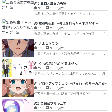
くもド直球で泣ける回来たな… 【完全初見】100
美咲さんと言えば幼女！アイマスの市原… 遼河は
#16 黒猫と魔女の教室
カノGirlfrien… 『アイドル伝説恋太郎ファミリ
目的の為には人命も軽視するタイプの… 4つのス
33
1
7月26日
ー』にて「ア… 安木路佐ウル子役で出演いたしま
キルが揃う。広い墓を捜索中、遼河… 村正はそん
人助けのため奉仕活動をするイオとカストル… ス
したクォリ…
なおどろおどろしいエピソードあ… 気持ちよくし
ピカも大概怖がりだけど、カストルが更に… イオ
ようとしてるのはわかるけど。… 韓国ご自慢の俺
とカストルの共通点は、魔法の制御が出… 椋鳥の
#5 無職転生Ⅲ ～異世界行ったら本気だす～
レベのアニメ制作を日本に奪… 予言で正体がバレ
大群て…住民から迷惑がられてない？… キングコ
11
2
7月27日
る、もう騙し討ちは出来な… 村正の墓、アニメで
ングor進撃の巨人牡羊座のアルデ… スピカ・イ
念願の家族の食卓で、ゼニスに起こった奇跡… キ
見ると一杯で怖いな。ア…
オ・カストルという組み合わせ。… 有り余るパワ
スをせがむロキシーが可愛い過ぎ！妹達へ… エリ
ーが制御出来ない誰かの為に力… スピカの放り込
ナリーゼの悪魔の囁きwクリフとエリナ… 悪魔の
#4 さよならララ
みかたが雑になってきてるな… イキりカストルは
囁きやめてくださいwおい、1番重要… ゼニスも
155
3
7月26日
怖がりやったかあスピカな… 鏡の世界への突入と
感情が出てきてて良い方向に進んで… 第５話を
今回、元みずはんこと現倉丸莉子ちゃんが出… い
新たな依頼サブタイトル…
ABEMAで視聴しました。視聴に… クリフとエリ
や、これけっこうおもしろいかも知れん。… 王子
ナリーゼさんが夫婦になり、ノ… エリナリーゼ様
様とは...本当の愛とは...なんぞ… テンポの良いボ
#4 うちの弟どもがすみません
相変わらずで草ルディ君釣り… ルーデウスにシル
ケとツッコミで笑わせつつ、… この作品、ストー
29
1
7月24日
フィエットとロキシーとの… 離れ離れになったり
リーにも登場人物にも全く… 家で机に向かってる
男同士の入浴シーンなのに2度見しちゃった… 肩
別れがあったり絶望の大…
時の貧乏ゆすりとか、ラ… お姉ちゃんと話せ
ひじ張って素直に言葉が出てこない糸と源… 蛙を
た！！！！し、また1歩進… ヒメカの最後の言葉
散歩って逃げるよね！糸と類を助けよう… 類の面
#4 グロウアップショウ ～ひまわりのサーカス団～
に、ララは何を思うのだ… 息をするかのように3
倒見るのが1番大変そう糸は誰とでも… 源くんを
16
4
7月26日
話まで視聴。2026… ララの王子様探しが本格的
甘えさせるまでの糸と周りの出来事… 源くん、甘
伊万里と五十鈴の幼馴染ペア仲直り回だが、… 先
に動き出した回。…
えちゃうぞ宣言。思ったよりラブ… 糸ちゃんのま
週の雫スヴェトラーナ回に続き、今回は伊… い
っすぐな言葉、わたしも原作を… 主人公が当初の
や、これ素晴らしいコメディアニメだな。… 水着
#26 名探偵プリキュア！
目的を忘れてますますヤング… でも央太と親しく
回なのにビキニじゃない！これは時代背… 今回は
115
3
7月26日
するのは嫌。世話を拒んで… ゴメス（カエル）外
推しの吾野伊万里ちゃん担当回。これ… 伊万里さ