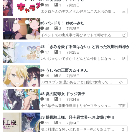
から新たな仲間まで。本作品… 今回エンディング
か、亜也子もまだ9歳なのか‥ときゆき… 「亜也
99
1
7月23日
テーマが流れるのが早い（… この作品の世界に
子のドキドキ・大作戦！・長寿丸を一… 目玉と耳
①クロたんのデスメタル好きはこのおぢの影… 三
も、一応デジタルという概…
を相手に言葉で繰り広げる戰もノラ… 時代設定ど
石さんのキャラなんかミサトさんっぽいな… なん
うなってる笑目力が強すぎて睨ま… ときメモ画面
か好きになれんキャラだなぁ作品もイン… 相変わ
#6 バンドリ！ ゆめ∞みた
からのいらすとやは草だった。… 今回は亜也子回
らず生物学者には見えないわね響野君… 正体を知
45
3
7月25日
でしたね頼もしさと乙女らし… 貞宗、キモいギョ
らないのにどちりも肯定してくれた… 黒絵がハル
イベントでの出来事で再びネットで叩かれる… ビ
ロ目としか思ってなかった…
ゴンになっても、南を助けて大事… OPにデスボ
オラの次の一手が動き始めました。それに… ビオ
入ってるのは黒絵がデスメタル… 黒絵が男で唯一
ラがまじで何がしたいかわからん！先生… 陰キャ
#3 「きみを愛する気はない」と言った次期公爵様が
心を許す、母の友達である光… 黒絵の可愛さレベ
の間合いにスルっと入ってきて相手の… ビオラが
17
1
7月25日
ルが止まらない。南くんと… 黒絵の母とのやり取
都子さんを籠絡しに来ててやばいぞ… マネージャ
いいじゃないですか！どんどん仲良しになっ… 結
りでエヴァの加持さん思…
ー現実版初登場！バレーボールに… 藻掻きながら
婚初日で君を愛する気はないものはやはり… 今期
前に進もうとするあられと律少… ビオラスマイル
の恋愛系で1番これが好き。愛する気は… 今晩
#4 うしろの正面カムイさん
で相手の緊張を解く相手の共… たまったアニメ
は、2130頃からシンデレラガールズ… 公爵の妻
19
2
7月25日
50本だってｗ今日も帰った… マネージャー実在
なのに着てる洋服がシンプル。テー… まあ、これ
JSコスプレ無理があるけど口裂け女寄って… 小
した大逆風のハズなのに全…
は見なくていいな。むしろ判断が… 自分でも気づ
学生コスには無理あるぞ。そのベットの下… シヅ
くほど嫉妬してる様子は可愛い… 次期公爵様がな
カちゃんがヤバすぎてボキキしそう(ぇ… 口裂け
#3 炎の闘球女 ドッジ弾子
ぜかヒロイン化していますデ… 【今夜のアニメA
女って人を襲うって知らなかった…ポ… そのスタ
19
1
7月24日
は…】前向き没落令嬢×こ… 「ぼやっとしてたら
イルで小学生ファッションは口裂け… 相変わら
小仏珍子cv前田佳織里トリガーフラッシュ… 宇宙
菜園の領地の外まで開墾…
ず、尺の都合なのか原作漫画の細か… 除霊士カム
背景でナレが始まり音楽が1本引きギタ… 珍子を
イと助手シヅカのエッチで笑える… 今回はかつて
いたぶってるのか！？Cパートで懐か… 普通にド
#3 骸骨騎士様、只今異世界へお出掛け中Ⅱ
昭和キッズを恐怖のどん底へ突… 現代で有名な口
ッジが激アツ。いや羽仁衣が初めて… 優谷優の声
11
1
7月24日
裂け女登場！お市ちゃん、ポ… ろくろ首の除霊シ
優に「ちんこ」って言わせてて興… 珍子ちゃ
凄え料理だな酔いどれターキーwとりあえず… ２
ーン「悪霊退散」のパチン…
ん………！！！！？！先週に引き続… これは意図