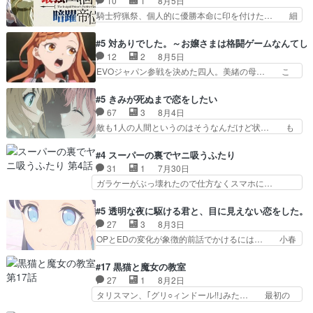
10
1
8月5日
て参謀本部の連携が… 緊張感ある戦闘描写とギャ
汚職を突き止めるべくバトーの指導… やまとん1
騎士狩猟祭、個人的に優勝本命に印を付けた… 細
グ今週の『有能な…
号はどこの部分で使うのだろう？… 日本とロシア
かい設定を考えるのが面倒な時は古代魔法… エル
が絡む政治の話かつ色々な用語… 第５話を
ナがチートすぎる笑アルは最初から自分… プラネ
#5 対ありでした。～お嬢さまは格闘ゲームなんてし
primevideoで視聴しまし… 前回同様『イノセン
ット・ウィズ展開アツいな「騎士狩猟… 麦茶どこ
12
2
8月5日
ス』を含む押井・神山版… 第５話「EPISODEラ
ろかタイトル通り麦茶の出涸らしぐ… 第５話を
EVOジャパン参戦を決めた四人。美緒の母… こ
ストの母親の気持…
ABEMAで視聴しました。視聴に… 復讐に燃える
の作品に唯一足りないと思ってた(無くて… 見た
吸血鬼兄弟の弟ですいいキャラ… クリスタ皇女
目は気品溢れてるのに中身は…美緒ママ… テー
#5 きみが死ぬまで恋をしたい
が“萌え”なのでこの娘が皇帝… ウサギ好きそうな
マ：格ゲー大会に行くには？感想は、美… 大会を
67
3
8月4日
王女殿下がかわいい。幼馴… ついに始まった狩猟
前に格ゲー熱が高まる一方、百合の本… 東京で開
敵も1人の人間というのはそうなんだけど状… も
祭。エルナの活躍で上位…
催される格ゲー大会に参加すること… Japanに向
う着れないからってどういう意味だろうな… ミミ
けて外泊届にサインをもらっ… 長崎から大会のた
を人間に戻して欲しいでも自分達が代わ… ご視聴
#4 スーパーの裏でヤニ吸うふたり
めに東京へ!/でも観光よ… 旅の支度全部やってく
ありがとうございました見るたびに切… 誰かと思
31
1
7月30日
れる先輩、なんだかん… 第５話をｄアニメストア
ったらちゅー先輩か。しれっと相方… 第５話感
ガラケーがぶっ壊れたので仕方なくスマホに…
で視聴しました。視…
想：コ□した相手にも家族や…､戦… つらい回
佐々木さんとは同い年くらいに思ってたけど… や
だ……つらすぎる……。エスタ先輩… 今週のシー
はり出オチ感が否めず、エピソードの打率… 田山
#5 透明な夜に駆ける君と、目に見えない恋をした。
ナとミミも可愛かった2人の関係… 確かに相手に
さんが佐々木さんに沼っていく…こんな… 佐々木
27
3
8月3日
も家族や大切な人はいるけど、… 白シャツが作業
さん、腕フェチなんですね笑最近まじ… 佐々木が
OPとEDの変化が象徴的前話でかけるには… 小春
着みたいなもんなんですかね…
ガラケーからスマホに変えるって、… もうドラマ
の透明なモヤのかかった世界。どんな女… そう
版孤独のグルメファンコンテンツ… 「お腹冷えち
か、こんな風に見えてるのかぁ。かける… 完全な
#17 黒猫と魔女の教室
ゃわない？佐々木さんの優しさ… 先行で見た時よ
両片思いになりましたねぇ…OPとE… 余計な物
27
1
8月2日
り2人のやり取りに癒しを感… ABEMA版の7〜8
は描かず白く靄がかった小春ちゃん… 光も感じな
タリスマン、｢グリ○ィンドール!!｣みた… 最初の
話佐々木が実年齢以上…
い完全な盲目なんやね…おめかし… 母役に能登さ
障害ゴーレムを全員で力を合わせて倒… アリアは