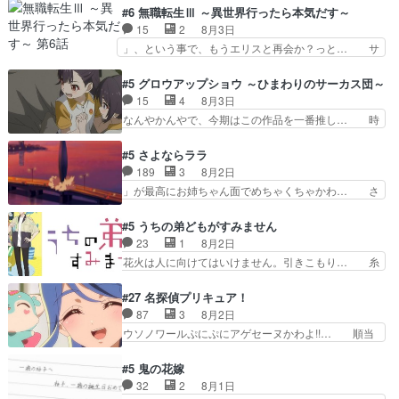
んって禁じ手使ってきたー！E… 今回は小春視点
ホントスピカが大好きだよね。ツン… 一等級ポテ
#6 無職転生Ⅲ ～異世界行ったら本気だす～
も描かれていて良かった本当… 股に海豚を挟み水
ンシャルのアリアちゃん可愛くて… そういや、ア
15
2
8月3日
上バスでの会話を反芻…恋… OPEDとも無人バー
リアは能力は最上級のくせに、… とうとうアリア
」、という事で、もうエリスと再会か？っと… サ
ジョンから主人公２人…
と直接競う場がきたこれまで… 毎度ながらのスピ
ラの再登場によってルーデウスの成長が確… 人間
カの顔面芸推しのハナちゃ… クソレビュータリス
関係の清算が粛々と進められているサラ… サラと
#5 グロウアップショウ ～ひまわりのサーカス団～
マン趣味ダダ漏れで好き… 期末試験が始まろうと
の関係に対して完全に「昔の女」とし… ルーシー
15
4
8月3日
しておりスピカは対策… 能力鑑定胸像タリスマン
にデレるルディが完全に親バカで微… サラとは会
なんやかんやで、今期はこの作品を一番推し… 時
氏容姿も評価してし…
ってほしいちゃんとした別れ方し… サラは未練0
給50円じゃ借金は減らない(^_^;サ… 葵ちゃん可
だと言っていたけど人の気持ち… 実は結構好きな
愛すぎるな楠木ともりちゃんのね… デフォルメさ
#5 さよならララ
キャラモヤモヤする別れ方だ… 役で出演させてい
れた表情が特に多かったのが印… 葵＆茜の回も良
189
3
8月2日
ただきました！よろしくお… 毎クールメインヒロ
きでした。あの証拠写真、ひ… 互いが互いのこと
」が最高にお姉ちゃん面でめちゃくちゃかわ… さ
インを好きになっちゃう…
を想っているのにすれ違っ… 第５話をｄアニメス
すがに割れた窓ガラスの弁償は求められた… 逡巡
トアで視聴しました。視… 葵ちゃんに〝瑞佳ちゃ
を振り切ってみんなに謝ったララの思い… 仕事に
#5 うちの弟どもがすみません
んと練習したい〟と言… 本当この作品は「キャ
馴染めない辺り観ていて苦しいところ… ララちゃ
23
1
8月2日
ラ」を活かすのがうま… みずかちゃんの介入で双
んの事情はもう少し皆に話して良い… ララと茉里
花火は人に向けてはいけません。引きこもり… 糸
子の仲にヒビが………
とで初のアルバイト。七転八倒し… 労働するプリ
はまだ柊の顔も見たことなかったっけ！1… って
ンセスえらい。プリンセスの精… アンデケン行っ
お名前を見たんだけどあの中村大樹さん… 糸ちゃ
#27 名探偵プリキュア！
てケーキ食べて、帰りにカメ… ララが働く事での
んカッケー、色んな意味でwゲームが… 姉から性
87
3
8月2日
てんやわんや。働いて大変… 地道に働き人と関わ
的興奮覚えてないよね？なんて言わ… テーマ：引
ウソノワールぷにぷにアゲセーヌかわよ!!… 順当
る日々の中に愛を見いだ…
きこもりの理由感想は、久しぶり… 元ゲーマーな
にマコトジュエルの争奪戦をやったと。… 記憶を
ので、はちゃめちゃ楽しく作業… 糸ちゃんと源く
取り戻し正式に探偵事務所で働き始め… ポワロ、
#5 鬼の花嫁
んの距離感おかしいね(*´… 糸と源ははよ好きお
元ネタを解説して原作に誘導するの… くれあさん
32
2
8月1日
うとると言わんかい！引… ショウくんと対等に話
の探偵としての初事件にしてちょ… ・急にクイズ