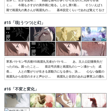
世界で、生きる意味… 残酷な描写が多いから見るのに気持ちを強
く… 今期もさすがの美作画に唸る。しかし第1期… そういえば１
期で画眉丸の奥さんが画眉丸の… 基本設定くらいであれば覚えてるけ
ど、細部… 空白も何もなかったかのように始まった…人… 今期の
デスゲーム枠。忘れた頃にやってくる… 待ってました、2期！相変わ
#15「現(うつつ)と幻」
らず不穏な空気… 1期に比べてガッカリすることも無く、美し…
草系バケモン弔兵衛VS画眉丸兄者がバケモ… あ、主人公記憶喪失だ
ったのね。困ったこと… 亜左弔兵衛と画眉丸のシーン凄かった 成
長… 人との繋がりが生きる原動力になる傍ら、決… 心ない伽藍の
画眉丸から佐切のタオと声かけ… 画眉丸と佐切のあれは事実上の濡れ
場なのか… 記憶戻って良かった（*´▽｀*）奥さんは… メイは兄さ
んと画眉丸を分断して、画眉丸を… 記憶戻って良かった（*´▽｀*）悪
#16「不変と変化」
さんは… がらんどうな画眉丸の心が満たされてゆくそ…