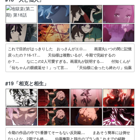
ている。強キャ… 清丸クソガキすぎるw威鈴可愛らしいのに物…
これで目的がはっきりした おっさんがエロ… 画眉丸いつの間に記憶
戻ったの？16-17… 天仙様は複数いるが、今期で完結するの
か？… なにこの2人可愛すぎる。画眉丸が説明する… 付知くんが
「仙ちゃんの眼鏡返せ！」って言… 「天仙様に会ったら終わり」仙薬
奪取と脱出… 杠先生にタオ乱れまくりの剣龍厳鉄斎画眉丸… 第二
原画で参加させていただきました。よろ… タオの特訓シーン面白かっ
#19「相克と相生」
た メイちゃんの… 杠のノリに付き合ってメガネ姿で講師を務め…
今期の作品の中で1番勝てそーもない反則級… まあそう簡単には倒せ
ないよな。2期でも終… 仙薬奪取と脱出のプランBこれまでの経験