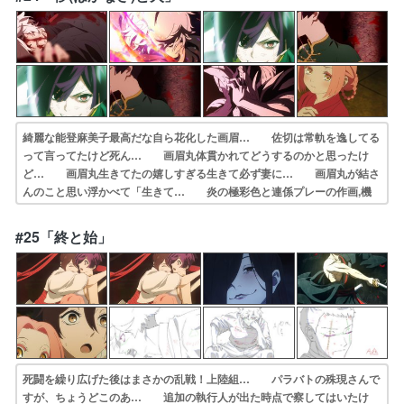
とヌルガイちゃ… ーヌルガイ頼むから戻ってくれ！そう必死で…
綺麗な能登麻美子最高だな自ら花化した画眉… 佐切は常軌を逸してる
って言ってたけど死ん… 画眉丸体貫かれてどうするのかと思ったけ
ど… 画眉丸生きてたの嬉しすぎる生きて必ず妻に… 画眉丸が結さ
んのこと思い浮かべて「生きて… 炎の極彩色と連係プレーの作画,機
微な表情… 各キャラに焦点を当てつつ、天仙とのバトル… 画眉丸
はちょっと他者と違って戦い方が美し… ｢妻に会う｣というひとつの目
#25「終と始」
標の為にここ… 読切だと、時期が明確にわかる描写はないで…
死闘を繰り広げた後はまさかの乱戦！上陸組… パラバトの殊現さんで
すが、ちょうどこのあ… 追加の執行人が出た時点で察してはいたけ