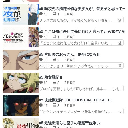
去編はこれで一区切りかなギャグも面白い… ガン
リフとセリフの間を埋めてほし… アルねこの回収
ガガン♪薫がなんかしっかり歌ってロマ… 姉巫女
#5 転校先の清楚可憐な美少女が、昔男子と思って一
が手慣れすぎてるw大家さん… 声優まとめました
の誤算、クソみたいな嫉妬の末路よ。… 私、そん
10
1
8月6日
(６話まで)ペンペンねこ… ・アルちゃん自由す
なに日頃からガンガン言うてないで… このアニメ
クラスの男たちのノリが軽くておもろい春希… 沙
ぎ・カンサイちゃん、ボ…
はどこに行くのだろう、面白すぎ… 姉のした事は
紀は隼人への片思いを拗らせているタイプ… みな
ただ単に一族を絶滅させただけ… 第６話感想：父
もちゃんが透けブラしててびっくりして… レベル
#5 ここは俺に任せて先に行けと言ってから10年が
親の仕事に合わせて親戚の家… 第６話感想：薫く
のキャラが登場。相変わらず顔や体の… 隼人が春
10
1
8月6日
んアニメ､特撮､漫画､ゲ… 特殊EDというか、『激
希の級友を巻き込んだイジりに動じ… 第５話を
「ここは俺達に任せて先に行け！全員いい奴… 過
昂無頼!!ガン・バ…
U-NEXTで視聴しました。視聴… ラブコメで天然
去、あとを託したロックが今、2人にあと… 木下
ジゴロというかナチュラルヒ… みなもと仲良く話
鈴奈（@0suzuna0）が【マリー… 村ごと乗っ取
#5 片田舎のおっさん、剣聖になるⅡ
す隼人を見てなぜか不安に… 無理なダイエットは
られてたら流石に気付かないか… 《漫画版少し読
19
2
8月6日
禁物だけど、なかなか結… 「これからもお手入
んだことある》エリックとゴ… ロックは敵に容赦
ベリルはしきりに加齢による衰えを口にする… 重
れ、がんばりゅ」ありが…
無くブスっといくから気持… 勇者パーティー再結
ねた歳のせいにしていた限界を超えて命の… いい
成して先にいけで激アツ… 爆縮、幻覚、主人公結
んじゃないですか。魔物の群を発見した… アマプ
#5 幼女戦記Ⅱ
構エグいことするよな… ねぇ猫耳ガール、敵の根
ラにて視聴終わり！サーベルボア討伐… を言い訳
62
2
8月5日
城に乗り込む事を同… 世もや替えが利くと復活P
にしたくないものですねwボア狩り… 先生として
ブログを更新しました!!宜しければ、是非… 少し
とは？！もう来週…
のベリルが好きだけど、今回みた… 4人だけでサ
でもマシな負け方を選んだゼートゥーア… ゼート
ーベルボアを狩りに行く。野営… ・実家周辺でサ
ゥーアの唯一の手駒が強すぎる笑あお… 私にとっ
#5 攻殻機動隊 THE GHOST IN THE SHELL
ーベルボアが暴れてると聞い… ちょっと年齢の事
て完全にご褒美回ゼー様の葉巻シー… やはりター
13
3
8月5日
を言いすぎとゆーか言い訳… ベリルの母もやはり
ニャが後方指揮だと展開に迫力が… “貧乏籤百連
どれだけハイテクノロジーで身体の価値がフ… ジ
只者じゃなかったかベリ…
無料ガチャ”100連でも1回… 2期入ってから地味
ャミングも伏線になるかと思った回想シー… フチ
だよね。ただでさえ幼女… 「餌になってもらわね
コマだいぶ理性持ち始めた。この世界の… 原作読
#5 最強出涸らし皇子の暗躍帝位争い
ばならぬ」って言葉に… ゼートゥーア左遷によっ
んだのもう何年も前なのに、覚えてる… コイルの