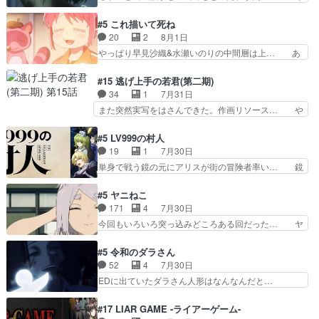
れ、三条坊門御所で日々を送る鬼… 「お前(鬼夜
くろ首さんも油舐めてなかった？白雪碧さ… 今日
叉)が凄いのではなく客が凄い… 田楽と猿楽の獅
も1日お疲れ様でした～───昨晩～今… 幼女に拾
#5 これ描いて死ね
子舞勝負。鬼夜叉は猫の動き… 登場人物の我が強
われたお市ちゃんの恩返し。化け猫… 役にて出演
20
2
8月1日
い。新しい獅子舞に拘って… 第５話を
させていただきました。ジョアン… トイ・ストー
やっぱり早見沙織&水瀬いのりの中間層は上… あ
primevideoで視聴しまし…
リーみたいな始まり。流石に除… 猫相手になんで
れ光って漫研入ることになってたんだっけ… 登場
そんなに…と思ったらそうい… いつもと違って少
人物が増えてわいわいしたところが好き… 初コミ
#15 逃げ上手の若君(第二期)
し良い話化け猫は油が好物… 今回はあかやし1体
ティアで２０冊刷りは妥当だよね。俺… 藤森さん
34
1
7月31日
のみで15分。金持ちの… 今更だけど霊が性行為
のママ向けの漫画で、また涙腺が⋯… 〜漫画に
また突然実写をはさんできた。作画リソース… や
で祓えることは何とな…
「想い」をこめよう｣娘に漫画であ… 何回この作
るべきことが逃げる事と分かると水を得た… 30
品に泣かされるのだろう。光が藤… ホテル泊まっ
歳まで童貞だと魔法使いになれるという… こっち
#5 LV999の村人
てコミティアっていいなあ。同… コミティア参加
の諏訪の三大将もまたクセが強いw色… 頼重が完
19
1
7月30日
のしおりを徹夜で作る先生(… お母さん、娘にあ
全にブレーンだよね毎回敵キャラが… 弧次郎「欲
単身で戦う鏡の元にアリスが街の冒険者率い… 鏡
んな漫画描かれたら泣いち…
を我慢して強くなれるなら大飯食… 変化球な演出
浩二はゲーム世界に飲み込まれた転生者と… みん
も交えながらの状況説明が本当… LOで参加させ
なががんばってくれたアリスの父ちゃん… 成長限
#5 ヤニねこ
ていただきました！最終的に… この高らかなDT
界が999である村人と定めた上位存… 大規模バト
171
4
7月30日
宣言、合田一人に通じるも… この作品は近年稀に
ルシーンなのに会話してばっかり… やっぱり勇者
今回もいろいろ突っ込みどころある回だった… ヤ
見るおっさんキャラの充…
より強かったか笑統率力LV9… 普通の人間の親子
クのクワガタ取りの話が尋常じゃない雰囲… 妹子
やーん総務課長と娘の女子… これがこの世界の仕
ちゃんの恋愛話をしたり、タバコを生産… ここう
#5 令和のダラさん
組みか‥Lv200帯の… そのために役割を超越する
っすら思ったことズバリ言ってくれて… おかし
52
4
7月30日
者の出現させるた… アリスのお陰で他の勇者達も
い、さわやかだ 世話好きの陰に支配… ヤクねこ
EDに出ていたダラさん人形はなんなんだと…
共闘してくれ魔…
のクワガタ取りの話見て切なくなっ… 普段は選別
『ダラさんと呼ぶ者が生まれた日』をダラさ… 陰
された4～600レスを2,30… 隠し方が密売人のそ
惨な過去がきっちり現代に継承されている… ダラ
#17 LIAR GAME -ライアーゲーム-
れww唐突な作画力の正… なんか今日はかなり一
さんと姉弟の母との出会いの話やはりダ… ダラさ