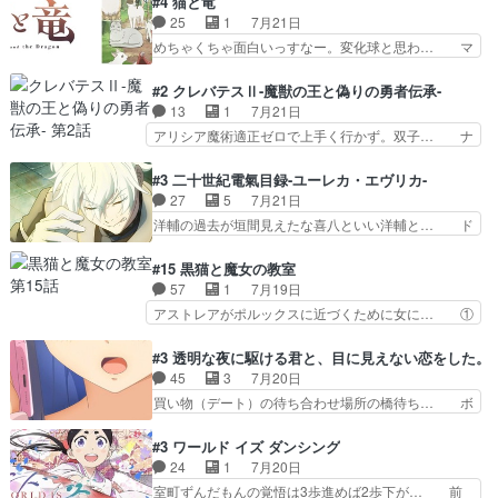
#4 猫と竜
ちゃ食うやん魔人狩りチーム強… 人類滅亡寸前ま
ら引き続いてじいさんとの決別の冒頭… あっちは
25
1
7月21日
で追い詰められていたのに、… 第３話をU-NEXT
呪霊でこっちは物怪。忍者っぽいア… 護衛対象と
めちゃくちゃ面白いっすなー。変化球と思わ… マ
で視聴しました。視聴…
なる弐郎を連れて隠密局へ、彼の… →現状展開が
インからローゼマインへ重要回をちゃんと… 何世
王道パターンなので無難という… 保護対象となっ
代もの猫たちの誕生と成長を見守る猫竜… 前回猫
#2 クレバテスⅡ-魔獣の王と偽りの勇者伝承-
た弐郎は鬼子母神一華の護衛… 護衛はお尻一華、
たちで熊退治をしていた中の一匹の猫… と思って
13
1
7月21日
ここは定番やっぱ物の怪の… ①敵は会話してる最
みにいったらクロバネのCV.速水… 「おじちゃん
アリシア魔術適正ゼロで上手く行かず。双子… ナ
中の同乗者を物音一つ発…
は身内に甘い」で、いきなり笑… ガチで素晴らし
イエちゃんが不憫な立場になっててめっち… 自己
すぎる……。長命種によって… 前回巣立っていっ
紹介の時台に乗ってるサラサ可愛いw学… ナイ
#3 二十世紀電氣目録-ユーレカ・エヴリカ-
た子猫たちのその後が描か… 王子の旅の始まりは
エ・シフォンリッツの出番が多くて嬉し… 石田で
27
5
7月21日
確かにそうでしたよね！… リゼロ見終わっちゃっ
こいつワルだな。なぜ大猿に変身した… 2冊目の
洋輔の過去が垣間見えたな喜八といい洋輔と… ド
てほのぼの系がいいか…
トアの書は学長の手に1話冒頭と合… アリシアと
タバタしたけど兄の遺した目録に記された… 洋輔
クレンのソルセインでの潜入生活… 元は勇者だっ
が目録に固執する理由もほぼ明らかとな… これ京
#15 黒猫と魔女の教室
たのにロリ化されて学生にされ… これはいい黒沢
アニだったのかそのわりにはそこまで… 清六兄ち
57
1
7月19日
ともよ。笑いのセンスも合う… ナイエのリアクシ
ゃんと喜八、清六と洋輔それぞれの… 化学的作用
アストレアがポルックスに近づくために女に… ①
ョンが面白い。ローメイン…
に依りて継続して…電池と称すっ… 洋輔、清六の
魔法の図鑑が買えてヘヘーンなスピカ②今… 前半
こと好きすぎだろなんか電気で… 仲間が一気に増
はアストレアの野望による性転換、後半… アスト
#3 透明な夜に駆ける君と、目に見えない恋をした。
えてみんなで物作りで一気に… 作画は最高なのに
レア君の作戦に皆巻き込まれてて草捕… アストレ
45
3
7月20日
話がつまらない。やっぱ京… 天下り式に竹のフィ
アが作った薬によって男女入れ替わ… アルトレア
買い物（デート）の待ち合わせ場所の橋待ち… ボ
ラメントが出てきたのは…
がポルックスのこと好きとは言え… アストレアが
ソボソとつぶやく。カラオケは視覚障害が… 闇夜
ポルックスちゃんに憧れて、変… TS騒動に酔っ
を照らす打ち上げ花火。人混みの中、み… どんど
#3 ワールド イズ ダンシング
払い騒動と賑やかでいいねw… 偉大な父を持つが
んキュンが増えていく展開に毎回わく… ちょこっ
24
1
7月20日
故の悩(独自のおっぱい論… 鉄板中の鉄板、性転
と書ければと風が吹き手元にあった… 』は、率直
室町ずんだもんの覚悟は3歩進めば2歩下が… 前
換と酩酊ネタの二連発(…