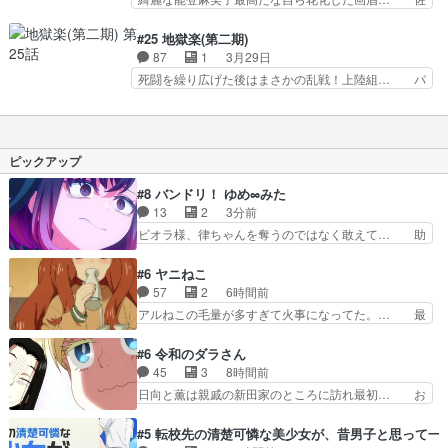
け桃花を大事にして…
流せない士遠の苦悶。典坐の最期… 正しい判断
切は常軌を逸してるって言ってたけど死ん… 画眉
と、弟子の最期に寄り添えなかっ… 士遠の生い立
丸体貫かれてどうするのかと思ったけど… 画眉丸
#25 地獄楽(第二期)
ち典坐と違わぬ環境だった。過… 死を覚悟して闘
生きてたの嬉しすぎる生きて必ず妻に… 画眉丸が
87
1
3月29日
いに挑む先生とヌルガイちゃ… ーヌルガイ頼むか
結さんのこと思い浮かべて「生きて… 炎の極彩色
死闘を繰り広げた後はまさかの乱戦！上陸組… パ
ら戻ってくれ！そう必死で…
と連係プレーの作画,機微な表情… 各キャラに焦
ラバトの殊現さんですが、ちょうどこのあ… 追加
点を当てつつ、天仙とのバトル… 画眉丸はちょっ
の執行人が出た時点で察してはいたけど… 杠ちゃ
と他者と違って戦い方が美し… ｢妻に会う｣という
ん生きてて本当によかった3人の抱き… ようやく
ひとつの目標の為にここ… 読切だと、時期が明確
天仏たちを殲滅して合流となったと… ふんどし姿
ピックアップ
にわかる描写はないで…
で眼帯の角度にこだわりを見せる… シジャさんの
目的は画眉丸なのは解っていた… 巌鉄斎の眼帯の
#8 バンドリ！ ゆめ∞みた
ライン斜めか真っ直ぐかのフ… 先発班、浅ェ門、
13
2
3分前
忍者、天仙様と本来の目的… 天仙との戦いも束の
ビオラ様、律ちゃんを奪うのではなく敢えて… 助
間、三勢力による合戦へ…
けたい気持ちはあるでも、それだけじゃど… あら
れ等の学校へ転校してきた律の歓迎会が… そろそ
#6 ヤニねこ
ろ解散イベント発生かなっと思ったけ… ようやく
57
2
6時間前
バンドの中での深い対話やそこから… ああいうの
アルねこの毛量が多すぎて火事になってた。… 最
まとめ動画って言うんですか？あ… ああいうのま
後のクレジットに金属バットが出てた！ア… アル
とめ動画って言うんですか？あ… トンデモ展開
ねこが酔っ払って放浪して江の島まで行… 今回は
#6 令和のダラさん
（いや元からだけど！）になり… ユノは海鈴のよ
短篇詰合せな印象も、本作に仄かな風… BPOに
45
3
8時間前
うな傭兵タイプで人間関係の… お前がバンドやめ
指摘されたからなのか過激さが足り… お手洗いに
日向と薫は親戚の新田家のところに訪れ最初… お
るのかよｗクレマチスから…
行って帰ってくるはずが…アルね… アルネコどこ
ぉ、ビーム打った！ダラさんも紋をコピー… ゲッ
いくかわからんからってGPS… 今までのヤニ
ターというか、ガイキング・ザ・グレー… 今回も
#5 転校先の清楚可憐な美少女が、昔男子と思って一
子、ヤク、アルの様に演じる声… 江ノ島で朝日を
面白かったけど薫くんビームが出した… ６話は土