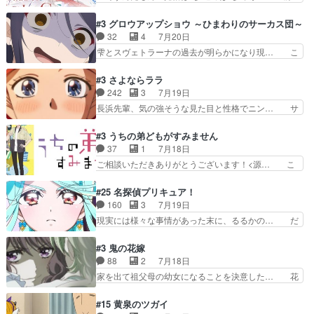
に言って脚本と演出が悪いと思う… 小春の目が見
回の白拍子の死といい今回の”まぐわい”… 世阿弥
えなくなったのは先天性による… 冬月の前向きさ
が主人公の漫画がアニメになったらし… 壮絶だっ
#3 グロウアップショウ ～ひまわりのサーカス団～
と、空野の億劫さがリアルだ… かけると小春、二
た…30分で2時間の映画のように… すべての表現
32
4
7月20日
人が一緒に過ごす時間が描… ヒロインの目が不自
がピタリと揃った傑作本当に素… たまに現れて謎
雫とスヴェトラーナの過去が明らかになり現… こ
由だから音を大切にして…
のアドバイスをしてくれるお… 可愛いキャラデザ
のアニメは足首を休ませるという事を知ら… 愛知
からは想像できない顔芸、… 父、大舞台へ立つこ
県豊川市付近が舞台なのか～現地にも出… 前回に
#3 さよならララ
とが決まる。更に父から… 再び鬼夜叉を導く、素
引き続き、今回もおぱんつであります… キャラク
242
3
7月19日
性不明の彼の名前を知… 恵まれた身分に甘え、修
ターが可愛いのはもちろん、ストー… 皇ではなく
長浜先輩、気の強そうな見た目と性格でニン… サ
練を怠るキャラは苦…
ひまわりを蔑ろにして皇に乗り換… 傷跡なんか、
ブタイがええよね〜関西弁が凄くちゃんと… って
見せたくない自分の力量を超え… エロいところ以
なったからユリ確定！＼(^o^)／ラ… プロローグ
#3 うちの弟どもがすみません
外あまり見どころがない。1… いや～、めちゃく
的な１話、２話からの浮世離れし… 茉里のボクシ
37
1
7月18日
ちゃおもしろいね。瑞佳は… キャラデザが映える
ングにかける真摯さ格好良かっ… 今回はゲストが
ご相談いただきありがとうございます！<源… こ
のは勿論だけど脚本に歩…
２名！ワンピースの作画さん… あほって言う茉里
こまで見てきて糸ちゃんの声がキャラとす… 糸が
がかっこいいよあほララは… 唯一の理解者だった
家事を頑張り過ぎてテストの結果が酷く… 糸ちゃ
#25 名探偵プリキュア！
母親を失い、アウェーの… ３話の地味に好きポイ
んと源くん、類くんのお買い物シーン… ３話にし
160
3
7月19日
ントは、冒頭でララが… ボクシング部部員たちの
てもう普通に物語が楽しみになっち… 類くんの将
現実には様々な事情があった末に、るるかの… だ
設定を公開！辻さん…
来の夢が微笑ましいまだまだ甘え… 前髪ぱっつん
からるるかが「まどろっこしい」と称され… エク
金太郎な糸ちゃんがお母さん役… 子供達だけで生
レール編の始まり、エリザさんの回で「… 「マジ
#3 鬼の花嫁
活するようになってからの話… 最後の「かわい
ラ」と言えば同時上映の「公タロウ」… キュアエ
88
2
7月18日
い」の破壊力よ…あれは成田… 糸と4人の弟の関
クレールはやっぱりくれあだったか… エクレール
家を出て祖父母の幼女になることを決意した… 花
わり方がどう変化していく…
は誰だ編、遂に答え合わせの時だ… これで自分も
嫁を傷つけたら許さん、今回見せた氷の表… ツッ
キュアっと探偵事務所の一員で… あんなとみくる
コミどころが多すぎてある意味おもしろ… 胸が凄
#15 黄泉のツガイ
の何もない日常※もっと密着… LIMITかも知れな
くスカッっとしたずっと苦痛を伴って… 祖父母に