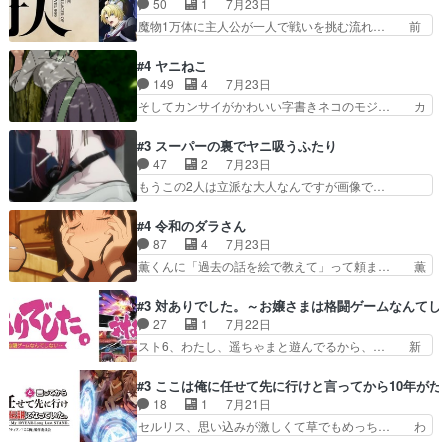
50
1
7月23日
（AkariHIGASHIYAM… こんなに可憐で可愛い泣
王国ホーバン領を訪れたアーク一行… 1期に引き
魔物1万体に主人公が一人で戦いを挑む流れ… 前
き虫メイドが僅か3…
続き２期にも出演させていただけ… 1期の頃から
半は魔族へ恨みを持つだろうパルナの強い… 両親
思ってたんだけどヒロインのエ… 依頼を受けて問
を魔物と人間に殺された鏡の生い立ち。… 勇者た
#4 ヤニねこ
題解決特筆する事は無いが、… 今週もありがとう
ちを信じてアリスを預ける、鏡を信じ… 勇者パー
149
4
7月23日
ございます耳がヒクヒクな… 時計台に登ってるの
ティが仲間になった！？会話が通じ… 鏡の過去、
そしてカンサイがかわいい字書きネコのモジ… カ
見ると挟まれないか心配…
辛すぎて胸が苦しくなりました…… 最初、勇者パ
ンサイねこさん、魅力的な姿と表情が可愛… お前
ーティは対話すら拒んでいたが… ちょ、またタカ
は『ちんこ』によってリミッターが外れ… 今回は
#3 スーパーの裏でヤニ吸うふたり
コちゃんの性別が間違えられ… 鏡の両親がモンス
汚い要素あまりなく普通にギャグアニ… あとアイ
47
2
7月23日
ターと人間にそれぞれ命を… 胸が苦しくなるほど
キャッチが釈迦だったの本当に最高… まー、今回
もうこの2人は立派な大人なんですが画像で…
鏡くんの過去がとても残…
もコンプライアンス違反にどこま… 達郎のオチに
色々と察して見守る店長さすがです。そして… こ
は笑った慣れてくるとオチの出… 「君が下品なア
こ叡智でセクシー！ミストふっかけて嗅ぎ… あい
#4 令和のダラさん
ニメが好きでも大丈夫だよ」… あんな事こんな事
かわらず山田さんと田山さんが同一人物… 今さら
87
4
7月23日
いっぱいさせられちゃうこ… 妹ネコちゃんのバー
だけどずとまよのOP合ってるね。首… 佐々木と
薫くんに「過去の話を絵で教えて」って頼ま… 薫
ガーにタバコ入ってるの…
田山さんにロマンスの香りが漂って… 佐々木さん
にとってダラさんはもう一人の…おっぱい… 遂に
と田山さんのやり取り見てるこっ… 二人の関係が
シリアス展開になるかと思ったら全然そ… 薫が通
#3 対ありでした。～お嬢さまは格闘ゲームなんてし
「ただのヤニ仲間」から「ちゃ… 田山から消臭ミ
うは応神町立応神北小学校一方、日向… 思ったの
27
1
7月22日
ストを戴いてお礼返しをして… からかったつもり
と違う刺客出てきたwwただ関西弁… とエピソー
スト6、わたし、遥ちゃまと遊んでるから、… 新
なのに、思いもよらない佐…
ドの進みにおどろくけど、気持ち… ①作文の定番
しく先輩キャラが対戦相手として増えたこ… ま
「将来の夢」地元志向が強くな… さすがにてこ入
ぁ、こんな都合よく格ゲー女子が集まるか… 規律
#3 ここは俺に任せて先に行けと言ってから10年が
れしてきた。ミステリアスな… 弟くんから昔の話
違反は許さない人かと負けず嫌いの可愛… 何かに
18
1
7月21日
を絵に描いて！と言われた… 神をも恐れぬ姉弟と
一生懸命になっている女の子はかわい… 先の一件
セルリス、思い込みが激しくて草でもめっち… わ
ダラさんのコメディかと…
で綾と美緒は親しくなる。厳しい寮… 体育会系み
ーい、可愛い男の子キャラが出て来た～♪… 隠し