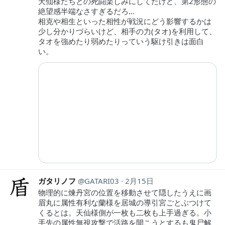
天仙様たちとの死闘楽しみにしてたけど、第2形態の
絶望感半端なさすぎるだろ…
相克や相生といった相性が戦況にどう影響するかは
少し分かりづらいけど、相手の力(タオ)を利用して、
タオを強めたり弱めたりっていう駆け引きは面白
い。
ガタリノフ
GATARI03
2月15日
物理的に煉丹宮の位置を移動させて隠したうえに画
眉丸に属性有利な蘭様を居城の導引宮ごとぶつけて
くるとは。天仙様側が一枚も二枚も上手過ぎる。小
手先の属性無視攻撃で活路を開こうとするも鬼尸解