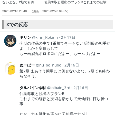
ないよな。2期でも終… 仙薬奪取と脱出のプランBこれまでの経験
と… 戦闘シーンかっけー 画眉丸と杠どうなっち… なかなかに詰
2026/02/16 23:40
2026/02/20 04:55
みではあるけど、第2案があっ… ダメージを与えたら第二形態はボス
キャラの… 普通はサブキャラ達の死闘を描いてから主人… 画眉丸
＆ユズリハVS蘭戦。画眉丸の策で何… 画眉丸たちの動きは天仙に筒
Xでの反応
抜けで、仙薬は… 『鬼滅の刃』の無限城編みたいな感じやな。…
キリン
kirin_Kokirin
2月17日
今期の作品の中で1番勝てそーもない反則級の相手だ
よ、しかも変形もして
もー画眉丸ボロボロにだよー、もームリだよー
ぬーぼー
nu_bo_nubo
2月16日
第2期 まあそう簡単には倒せないよな。2期でも終わ
らなそう。
タルバイン@豺
talbain_3rd
2月16日
仙薬奪取と脱出のプランB
これまでの経験と技術を活かして天仙様に打ち勝つ
事
だが、力も戦術も遥かに天仙様の方が上