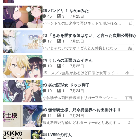
を相手に言葉で繰り広げる戰もノラ… 時代設定ど
石さんのキャラなんかミサトさんっぽいな… なん
うなってる笑目力が強すぎて睨ま… ときメモ画面
か好きになれんキャラだなぁ作品もイン… 相変わ
#6 バンドリ！ ゆめ∞みた
からのいらすとやは草だった。… 今回は亜也子回
らず生物学者には見えないわね響野君… 正体を知
45
3
7月25日
でしたね頼もしさと乙女らし… 貞宗、キモいギョ
らないのにどちりも肯定してくれた… 黒絵がハル
イベントでの出来事で再びネットで叩かれる… ビ
ロ目としか思ってなかった…
ゴンになっても、南を助けて大事… OPにデスボ
オラの次の一手が動き始めました。それに… ビオ
入ってるのは黒絵がデスメタル… 黒絵が男で唯一
ラがまじで何がしたいかわからん！先生… 陰キャ
#3 「きみを愛する気はない」と言った次期公爵様が
心を許す、母の友達である光… 黒絵の可愛さレベ
の間合いにスルっと入ってきて相手の… ビオラが
17
1
7月25日
ルが止まらない。南くんと… 黒絵の母とのやり取
都子さんを籠絡しに来ててやばいぞ… マネージャ
いいじゃないですか！どんどん仲良しになっ… 結
りでエヴァの加持さん思…
ー現実版初登場！バレーボールに… 藻掻きながら
婚初日で君を愛する気はないものはやはり… 今期
前に進もうとするあられと律少… ビオラスマイル
の恋愛系で1番これが好き。愛する気は… 今晩
#4 うしろの正面カムイさん
で相手の緊張を解く相手の共… たまったアニメ
は、2130頃からシンデレラガールズ… 公爵の妻
19
2
7月25日
50本だってｗ今日も帰った… マネージャー実在
なのに着てる洋服がシンプル。テー… まあ、これ
JSコスプレ無理があるけど口裂け女寄って… 小
した大逆風のハズなのに全…
は見なくていいな。むしろ判断が… 自分でも気づ
学生コスには無理あるぞ。そのベットの下… シヅ
くほど嫉妬してる様子は可愛い… 次期公爵様がな
カちゃんがヤバすぎてボキキしそう(ぇ… 口裂け
#3 炎の闘球女 ドッジ弾子
ぜかヒロイン化していますデ… 【今夜のアニメA
女って人を襲うって知らなかった…ポ… そのスタ
19
1
7月24日
は…】前向き没落令嬢×こ… 「ぼやっとしてたら
イルで小学生ファッションは口裂け… 相変わら
小仏珍子cv前田佳織里トリガーフラッシュ… 宇宙
菜園の領地の外まで開墾…
ず、尺の都合なのか原作漫画の細か… 除霊士カム
背景でナレが始まり音楽が1本引きギタ… 珍子を
イと助手シヅカのエッチで笑える… 今回はかつて
いたぶってるのか！？Cパートで懐か… 普通にド
#3 骸骨騎士様、只今異世界へお出掛け中Ⅱ
昭和キッズを恐怖のどん底へ突… 現代で有名な口
ッジが激アツ。いや羽仁衣が初めて… 優谷優の声
11
1
7月24日
裂け女登場！お市ちゃん、ポ… ろくろ首の除霊シ
優に「ちんこ」って言わせてて興… 珍子ちゃ
凄え料理だな酔いどれターキーwとりあえず… ２
ーン「悪霊退散」のパチン…
ん………！！！！？！先週に引き続… これは意図
期第３話感想：まさか最初に出て来た兄妹… 妹想
的に1～2話でスルーしたことだ… これは本作に
いの良いお兄ちゃん！！現場も楽しかっ… 第３話
#4 LV999の村人
限ったことでなく、最近のアニ… 東山朱莉
をｄアニメストアで視聴しました。視… ローデン