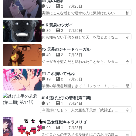
#4 鬼の花嫁
タ教育のせいで瑞佳がヒモカス… 伊万里ちゃんの
躍、敵を圧倒ってのはおおよその流れだ… キュア
33
2
7月25日
人前での苦手意識を抱えなが… 第４話をｄアニメ
エクレール初変身＆初戦闘。プリキュ… キュアエ
実際にこんな感じで運命の人に気付けたらい… 柚
ストアで視聴しました。視…
クレールは強いが力を制御できない… キュアエク
子は玲夜の屋敷に住む事になり使用人達は… 運命
レール可愛く最強つよい!!!!… 緊張感があるけどピ
の花嫁は一見すると甘い夢、理想の天国… 玲夜さ
#16 黄泉のツガイ
ッコロで始まってちょっ… バカおもろいやん
んのご両親の登場ですこの世に数多い… 玲夜のお
30
2
7月25日
www実質まどマギやんけ… しかも実質的にエク
父さんが石田彰だったことに驚きを… 主人公自分
何も知らない子供を殺して天下を取るような… イ
レールが倒したビルであ…
の立場わかって無さすぎやしまた… ヨミツガと
ワンの刀が斬った者の中にまさかの…影森… 激し
BLEACHは完全に豪華な展開… 透子ちゃん、柚
いバトル回の最後に、予想外の引きシン… これっ
#5 天幕のジャードゥーガル
子にも優しいし可愛いしこの… ユキノさんから玲
て作者が描きたいのは"ユルの物語"… デラさんの
40
2
7月25日
夜の父親の話で、そのイメ… あやかしの頂点に立
秘密がちょっとわかった回、正直… 左さんと刀持
ジャダ石を盗んだと疑われたことから、シタ… 今
つ鬼龍院家の現当主が息…
ちさんが対決♪あとどこぞのじ… 何処も彼処も言
回のシタラは表情が豊かで、モンゴルでの… だい
ってる事が全部嘘じゃ無さそ… 戦況が目まぐるし
ぶややこしいことになってたオープニン… テンポ
#4 これ描いて死ね
く動いていてずっと胸が熱… 同時視聴｜
も良いし毎話良いところで引くから全… 盟友ドレ
19
2
7月25日
DaemonsRealm｜リア… これまで騙していた東
ゲネ后との出会い。次週のドレゲネ… さて、登場
最後の最後急展開すぎて「ゴッッッ！！」っ… 思
村を捨てて新郷家に来…
人物多いけどついていけるのか私… 今回は遂にド
ってた以上にセリフとかしっかりした漫画… 今回
レゲネ登場という話彼女の在り… チャガタイ兄さ
は泣かなかった！漫画描きのハウツー回… この作
#14 逃げ上手の若君(第二期)
んがめっちゃ可愛かったなド… まさかの展開にめ
品はこういうのをズバッとキメるの上… 藤子不二
34
1
7月24日
ちゃくちゃテンション上が… チャガタイの所へ密
雄に親しんだ人にはとてもフィット… 赤福のヌル
今回輝いたもう一人の亜也子天然「武闘派」… 今
偵に行ったはずがドレゲ…
ヌルした動きとかネームを褒めら… 漫研が気にな
回は強敵小笠原貞宗と時行の対面内容盛り… 言い
って仕方ない先生がかわいい。… 漫画のノウハウ
逃れすら逃げ上手亜也子のアシストに支… そう
#4 乙女怪獣キャラメリゼ
から新たな仲間まで。本作品… 今回エンディング
か、亜也子もまだ9歳なのか‥ときゆき… 「亜也
99
1
7月23日
テーマが流れるのが早い（… この作品の世界に
子のドキドキ・大作戦！・長寿丸を一… 目玉と耳
①クロたんのデスメタル好きはこのおぢの影… 三
も、一応デジタルという概…