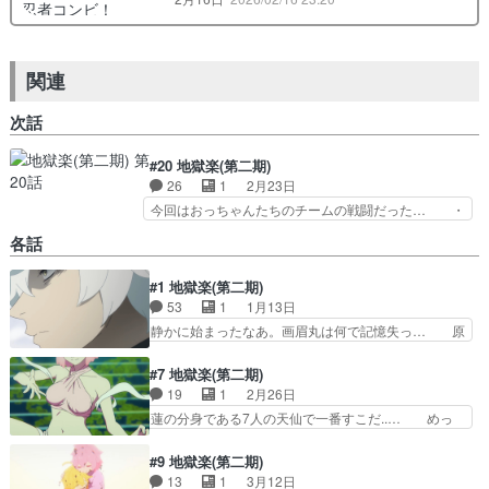
関連
次話
#20 地獄楽(第二期)
26
1
2月23日
今回はおっちゃんたちのチームの戦闘だった… ・
佐切がお嬢に「立ち止まっている暇はあり… この
各話
話数は原画さんがみんな本当上手かった… あの兄
弟2人のゲスな笑顔好き♪巌鉄斎さん… 原画とし
#1 地獄楽(第二期)
て参加させていただきました！掲載… 人間なのに
53
1
1月13日
タフすぎるが、タオを操れないな… バトルシーン
は見応えあり過ぎ。私も巌鉄斎… なんなんこれ…
静かに始まったなあ。画眉丸は何で記憶失っ… 原
何を見せられてるの…あ、幻… 付知さん、カッコ
作に比べて、尺の都合かセリフの行間を省… 不老
良かったールドと同じとか… 巌鉄斎と付知と桐馬
不死の薬を求めて集められた死罪人たち… 十禾、
#7 地獄楽(第二期)
のグループが、ジュファ…
殊現は幕府から神仙郷への追加上陸を… あと、だ
19
1
2月26日
いたいシリアスなシーンなので申し… 随分と間が
蓮の分身である7人の天仙で一番すこだ..… めっ
あいてしまったおかげでBL◯A… 1分でわかるあ
ちゃおもしろい…！最新話だけ書くけど… おじさ
らすじ見て何となく思い出し… 一期の内容かなり
ん、自損に躊躇いなさすぎやろ、その… とにかく
#9 地獄楽(第二期)
忘れてしまっています。画… ちょっとバジリスク
亜左兄弟が最高すぎた民谷もタオを… 天仙様強ス
13
1
3月12日
感もあるしアマプラで見… いきなりバトル展開、