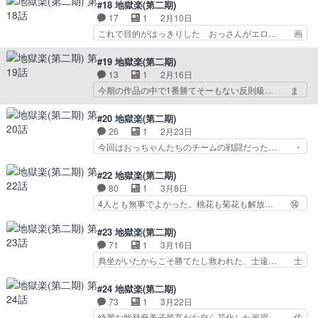
／原画として参加させていただきました… 珠現殿
#18 地獄楽(第二期)
解き回。弟くんはバッサリ髪… 弔兵衛が天仙の一
弔いをしてくれてありがとうですわ3… にショッ
17
1
2月10日
人である蓮と対峙する一方… 2年待ってこうって
クだったの、思い出した。童謡を歌… 執行人とし
これで目的がはっきりした おっさんがエロ… 画
ことは、本当に人手不足…
て問答無用に悪や敵と認定したら… めちゃくちゃ
眉丸いつの間に記憶戻ったの？16-17… 天仙様は
おもしろかっっった……無事で… 画眉丸や佐切た
複数いるが、今期で完結するのか？… なにこの2
#19 地獄楽(第二期)
ちにとっては生きる為の助け… 極端な善人はまた
人可愛すぎる。画眉丸が説明する… 付知くんが
13
1
2月16日
極端に狂っている。強キャ… 清丸クソガキすぎる
「仙ちゃんの眼鏡返せ！」って言… 「天仙様に会
今期の作品の中で1番勝てそーもない反則級… ま
w威鈴可愛らしいのに物…
ったら終わり」仙薬奪取と脱出… 杠先生にタオ乱
あそう簡単には倒せないよな。2期でも終… 仙薬
れまくりの剣龍厳鉄斎画眉丸… 第二原画で参加さ
奪取と脱出のプランBこれまでの経験と… 戦闘シ
#20 地獄楽(第二期)
せていただきました。よろ… タオの特訓シーン面
ーンかっけー 画眉丸と杠どうなっち… なかなか
26
1
2月23日
白かった メイちゃんの… 杠のノリに付き合って
に詰みではあるけど、第2案があっ… ダメージを
今回はおっちゃんたちのチームの戦闘だった… ・
メガネ姿で講師を務め…
与えたら第二形態はボスキャラの… 普通はサブキ
佐切がお嬢に「立ち止まっている暇はあり… この
ャラ達の死闘を描いてから主人… 画眉丸＆ユズリ
話数は原画さんがみんな本当上手かった… あの兄
#22 地獄楽(第二期)
ハVS蘭戦。画眉丸の策で何… 画眉丸たちの動き
弟2人のゲスな笑顔好き♪巌鉄斎さん… 原画とし
80
1
3月8日
は天仙に筒抜けで、仙薬は… 『鬼滅の刃』の無限
て参加させていただきました！掲載… 人間なのに
4人とも無事でよかった。桃花も菊花も解放… ⑭
城編みたいな感じやな。…
タフすぎるが、タオを操れないな… バトルシーン
桂花の「人間＝小動物程度の愛着」を否定… ①菊
は見応えあり過ぎ。私も巌鉄斎… なんなんこれ…
花と斬断されタオを破壊された桃花遂に…
#23 地獄楽(第二期)
何を見せられてるの…あ、幻… 付知さん、カッコ
Dr.STONE4期23話エイティシック… 4人の見事な
71
1
3月16日
良かったールドと同じとか… 巌鉄斎と付知と桐馬
連携で桃花と菊花を何とか倒し… 成長した弟や共
典坐がいたからこそ勝てたし救われた、士遠… 士
のグループが、ジュファ…
に戦う者への信頼が熱い！弔… 罪人と役人、兄と
遠の典坐への想いと、後悔を抱えながらも… 開幕
弟。垣根を超えた渾身の一… アニメの描写が非常
早々いつにも増してぐろかった先生かっ… 士遠先
#24 地獄楽(第二期)
に綺麗で、作品の魅力を… 亜左兄弟と付知、巌鉄
生やヌルガイくんが持っている典坐に… 斬り続け
73
1
3月22日
斎、各々我が強くてチ… 改めて菊花さんがどれだ
追い込む士遠だが、朱槿も争うで、… 瞳から涙を
綺麗な能登麻美子最高だな自ら花化した画眉… 佐