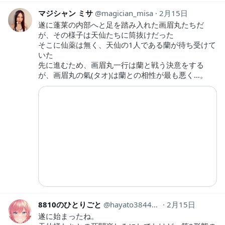
マジシャン ミサ
magician_misa
2月15日
遂に蓬莱の内部へと足を踏み入れた画眉丸たちだ
が、その様子は天仙たちに筒抜けだった
そこに仙薬は無く、天仙の1人である蘭が待ち受けて
いた
先に進むため、画眉丸一行は蘭と戦う決意をする
が、画眉丸の氣(タオ)は蘭との相性が最も悪く…。
8810のひとりごと
hayato38441263
2月15日
遂に始まったね。