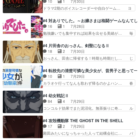
10
1
7月30日
瞬で終わっちまったっ… 先週と比べてまだまとも
んの過去話も佳境…げに恐ろしいは人… 第５話感
ドラマ2期のボイスレコーダーや自白ゲーム… ヨ
に見えた。4話は過…
想：２人の過剰な貢ぎ物?の礼とし… 第５話感
コヤは人間の弱い所をつくのが抜群に上手… 昼の
想：姉のお誕生会にダラさんを招待… 部分的に時
国の奴らも馬鹿が多いが、夜の国も同じ… ご視聴
#4 対ありでした。～お嬢さまは格闘ゲームなんてし
系列が4話と入れ替わってるのね… こんなデカイ
ありがとうございました来週もよろし… 握った◯
16
1
7月28日
のどうやって運ぶんだよ！？姉… ダラさん、人型
治郎（中の人的に）仲間であるプレ… ヨコヤの頭
勉強嫌いでも集中すれば結果を出せる美緒が… 毎
形態にもなれるんか!?w髪…
の回転の速さと人間の心理を利用… 夜の国のヨコ
晩スト６対戦を楽しむ４人。だが、期末試… どん
ヤ支配がますますひどく……。… ヨコヤは飴と鞭
なゲームも相手が強すぎるとやる気無く… テー
#4 片田舎のおっさん、剣聖になるⅡ
で夜の国の独裁支配を強化、… やはりヨコヤいい
マ：テスト勉強と大会感想は、美緒がテ… すげー
18
2
7月30日
ですね。昼の国が勝てる流… 役で出演いたしまし
ーーーーーーーー良い……。女性声優… 深夜の格
おっさん、田舎に帰省する！時期も時期だし… じ
た。次回も緊張が止まり…
ゲー対戦よりテストの方がよっぽど… 真剣に授業
いさん、ベリル、副団長、年長者が強い順… 底知
を受けて、夜は珠樹の部屋で格ゲ… 来たる定期テ
れない爺さんには夢が詰まってると思う… クル
#4 転校先の清楚可憐な美少女が、昔男子と思って一
ストに向けて勉強会！美緒ちゃ… 受験勉強と戦闘
ニ、ヘンブリッツ、ミュイと一緒におっ… 帰省、
10
1
7月29日
の2択なら戦闘を選ぶ娘w美… 勉強嫌いでバトル
お供ヒロインはクルニ。順番的には確… 父親から
カラオケ行ってなんも歌わず帰るのかよハン… 春
を選ぶって、ひぐらしの沙…
手紙が来た。サーベルボアの退治の… ここでヘン
希ちゃんの私服、めっちゃ可愛いぞ！！！… どう
ブリッツくんが同行するのが変で… ・ベリル、実
やらあの女優さんが春希のお母さんのよ… 春希ち
#4 幼女戦記Ⅱ
家に帰ることに・ベリルはミュ… おっさんの親と
ゃん姫ちゃんに野菜の子も凄え可愛い… 隼人くん
84
4
7月29日
なるとお爺ちゃんだよね孫扱… ・ベリル、実家に
のスマホを買いに行ってたけど完全… 第４話を
コンコルド効果でまた泥沼化。無茶振りに奇… ル
帰ることに・ベリルはミュ…
U-NEXTで視聴しました。視聴… スマホを買うた
ーデルドルフ中将自らが行う煙草と葉巻は… ブロ
め、都心で待ち合わせをした… OP曲きっかけで
グを更新しました!!宜しければ、是非… 計画通り
#4 攻殻機動隊 THE GHOST IN THE SHELL
見始めてたけどなんだかん… いきなりシリアス展
にはいかないね笑やり遂げた(ほぼ… 今回もター
17
2
7月29日
開ぶち込んでくるじゃん… 春希の家庭事情は複
ニャに不都合なことがあったりし… 白髪の男性が
殿田みたいになっちゃった人って結構会社に… バ
雑。食事とか隼人が親身…
語った家族を失った喪無感が、… 連邦に対して有
トーがカッコいいと思ってたら、トグサが… あの