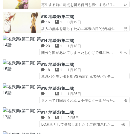
ギィいい！！ガンテツも覚醒して… 1期は典座く
再生する前に弱点を斬る何回も再生する相手… い
見栄えが良い٩(内容…
ん推しだったけど今回付知くん… 誰もが思ったこ
つまでも桃花を守るために1つになった菊… 天仙
とを最後口にしてくれた面白… 「こうやればもっ
にもいろんな個性の奴がいて、見逃して… 瞬間的
#10 地獄楽(第二期)
と強くなれる」と判断した… 兄弟はいつも二人き
にだけ信頼し合うバラバラな4人…め… まさかの
16
1
3月19日
り、どこにも与しないの… 戦闘シーンも展開も面
コンビプレーで倒すとは(^^)し… それぞれのキャ
故人の無念を晴らすため…本来の目的が仇討… 見
白くて作画も良い。タ…
ラの情感も乗っていて80点… 弟桐馬の成長を喜
てる間ずっと力入ってた。典坐……ありが… タオ
びつつ巌鉄斎をおだててや… 付知と桐馬、弔兵衛
ファとジュファは生まれ変わったら幸せ… ヂュジ
#14 地獄楽(第二期)
と巌鉄斎のコンビでの戦… 良い機会に参加できて
ンが回復まで1日かかるから逃げる？… 久しぶり
23
1
1月13日
光栄でした！二回目の… 鬼尸解した菊花と桃花に
にガチ泣きした。2人の心の支えに… 士遠先生が
随分と間があいてしまったおかげでBL◯A… 生へ
対して弔兵衛達は力…
敵を串刺しにして自分の命と引き… 一旦、先生の
の執着が強さとなる世界で、生きる意味… 残酷な
死亡フラグは回避したけどさ、… 小僧、お前の持
描写が多いから見るのに気持ちを強く… 今期もさ
#15 地獄楽(第二期)
ってる刀を士遠先生に渡せ。… なにこれ泣けるア
すがの美作画に唸る。しかし第1期… そういえば
18
1
1月19日
ニメだったの…？それぞれ… 本当に先生と2人の
１期で画眉丸の奥さんが画眉丸の… 基本設定くら
草系バケモン弔兵衛VS画眉丸兄者がバケモ…
弟子が尊い。典坐くんマ…
いであれば覚えてるけど、細部… 空白も何もなか
あ、主人公記憶喪失だったのね。困ったこと… 亜
ったかのように始まった…人… 今期のデスゲーム
左弔兵衛と画眉丸のシーン凄かった 成長… 人と
#16 地獄楽(第二期)
枠。忘れた頃にやってくる… 待ってました、2
の繋がりが生きる原動力になる傍ら、決… 心ない
11
1
1月26日
期！相変わらず不穏な空気… 1期に比べてガッカ
伽藍の画眉丸から佐切のタオと声かけ… 画眉丸と
タオって何回言うねんｗ不作なクールだった… タ
リすることも無く、美し…
佐切のあれは事実上の濡れ場なのか… 記憶戻って
オを操り始める画眉丸天才か！髪切って余… きっ
良かった（*´▽｀*）奥さんは… メイは兄さんと
と島を出ていたらメイはもっと早く樹化… お逃げ
#17 地獄楽(第二期)
画眉丸を分断して、画眉丸を… 記憶戻って良かっ
ってする付知良いな。めちゃくちゃ良… むろん、
19
1
2月5日
た（*´▽｀*）悪さんは… がらんどうな画眉丸の
説名台詞が多かったのもそれで赦し… 付知さんが
LO原画として参加しました！ご参加された… 殊
心が満たされてゆくそ…
説明してたけど、なるほど メイ… 弔兵衛は一人
現がイカれているので、清丸と威鈴がすご… LO
天仙と戦うが限界を迎え捕らえ… 島の成り立ち謎