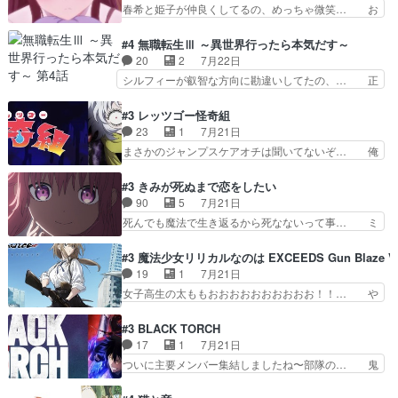
のハラハラ感。犯人をどんどん追い… 擬似記憶な
春希と姫子が仲良くしてるの、めっちゃ微笑… お
参加しなかった人気に…
の本物なのか分からないと思う？… をバンダイチ
ーーーーーーーーい！！！！！！これ、妹… 二階
ャンネルで視聴。いやはや、ア… 1990年代の
堂さんが女性だってことみんな知らなか… 姫子さ
#4 無職転生Ⅲ ～異世界行ったら本気だす～
OVAならアリかな。ICT… 冒頭のアクションから
んと三岳さんがラストに姫子さんのお… 初めて夜
20
2
7月22日
釘付けだった。皆人形… ひとつの単体の作品とし
のコンビニに行った隼人と姫子は偶… こういう学
シルフィーが叡智な方向に勘違いしてたの、… 正
ては悪くないと思い…
園物のラブコメ元々好きだから設… にしても妹は
しい意味での淫乱だと思うギースいい顔に… をバ
普通にハルキに嫉妬せず仲良く… ３話に「三岳長
ンダイチャンネルで視聴。リーリャさん… なんか
#3 レッツゴー怪奇組
久」役で出演してまーす！み… 隼人の家庭は隼人
腹立つなぁルーデウスめ…これでエリ… トレント
23
1
7月21日
に家事の負担がかかってい… 三岳さんが隼人にと
は後に何らかの際に活躍するんやろ… アイシ
まさかのジャンプスケアオチは聞いてないぞ… 俺
って妹扱い止まりそうな…
ャ、、、なんと末恐ろしい妹なんだ！… ルーデウ
んちの押し入れどーなってるんだよー？あ… メチ
スが財宝の取り分をもらうときに多… 残り湯なら
ャ子の従姉妹シュラ子登場。主人公眼福… 跡目争
#3 きみが死ぬまで恋をしたい
しゃあない。狂犬かくましいつ来… 本作はぬるい
いの新キャラ登場で、今回はシュール… めちゃ子
90
5
7月21日
ハーレムではなく、真面目に一… エリスはしばら
のいとこかわいい今回主人公の驚き… メチャ子を
死んでも魔法で生き返るから死なないって事… ミ
くEDだけやね。アイシャ、…
くしゃみと鼻水が止まらなくなる… お父さんに押
ミ不在の際のシーナ、アリとセイランとの… ミ
し付けられた本独特やし、おま… シュラ子ちゃん
ミ、最後のその顔は怖いよ...。てかタ… もはや人
#3 魔法少女リリカルなのは EXCEEDS Gun Blaze Ve
をちびっ子にしたあの玉、も… 半裸の警官の方が
間なのかも怪しい戦闘シーンがない… 今話第LO
19
1
7月21日
怖い。ライバルキャラかわ… 霊媒師が人の肩に霊
／原画で参加させていただきまし… 皆大好き、ロ
女子高生の太ももおおおおおおおおおお！！… や
を乗せるな笑なんてモノ…
リの全裸だーーーーーーッッッ… シーナとミミが
っぱり、そんなはまって見てる感じでは、… 『久
友だちになってよかった。ミ… ダークな世界観に
瀬シイナと夜海トワ』今回はフォロワー… なのは
#3 BLACK TORCH
芽吹く百合の花。ミミ(c… ルームメイト1ヶ月経
と出逢い炎の魔人の能力を人類の為に… ・シイ
17
1
7月21日
ってシーナがミミの人… もう後戻りできないぞ」
ナ、トワと出会う親近感を感じる2人… 篠宮マナ
ついに主要メンバー集結しましたね〜部隊の… 鬼
してくるとは思わん…
が登場したけど公式サイトに20歳… リリカルな
子母神、桐原との馴れ初めは多分に衝突気… 絵に
のはらしい、人間ドラマが始まり… この2人めっ
描いたようなチョロインだったな。下半… 前回か