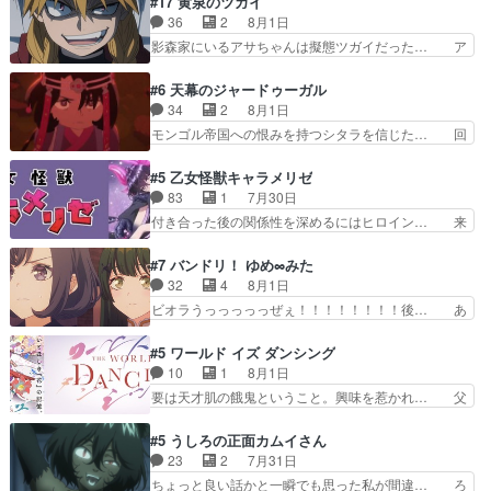
#17 黄泉のツガイ
の！？クレアさん探偵すぎ… 突然のポアロクイズ
鬼龍院家から初めて学校に通う事にな… プレゼン
36
2
8月1日
は草なんよ。んで、あん… 今回からついにくれあ
ト攻撃ヤバすぎるwwwヴァイオレ… 玲夜さまサ
影森家にいるアサちゃんは擬態ツガイだった… ア
が探偵事務所の仲間に…
プライズの、これまでの柚子ちゃ… 玲夜から柚子
サが置かれた立場や気持ちを汲んで熱くな… 屋敷
へ17年分の誕生日&を未来に… 「​​13歳の柚子ちゃ
にアサはいなかった逆にガブちゃんはい… 影森の
#6 天幕のジャードゥーガル
んへ…もう中学生な… 梅原の人が18歳になるま
当主が際限なくツガイを増やせるのに… 今回はも
34
2
8月1日
での誕生プレゼン… なよなよした男（cv石田彰）
うガブちゃんさんの悲鳴にも似た怒… ユルと戦っ
モンゴル帝国への恨みを持つシタラを信じた… 回
梅ちゃんがた…
た時から伏線が張られていたのが… しかしアサ
想が淡々と語られるのだけどいつの間にか… オゴ
は、兄様に会いたいbotだと思… ツガイには優し
タイの妃になってもその心は晴れず、モ… ドレゲ
#5 乙女怪獣キャラメリゼ
い筈のガブちゃん、アキオの… 色々とひっかけが
ネの過去、宝石だった彼女が人になり… ドレゲネ
83
1
7月30日
あって、最終的に嫌な終わ… ゴンゾウが従える大
の過去、、辛かった、、あのジャタ… 年上旦那が
付き合った後の関係性を深めるにはヒロイン… 来
量のツガイに何事かと思…
良い人でも、女は宝石でただ笑っ… ダイルの儀式
夢ちゃんがキングコングなのいい味付けだ… ずっ
の神々しさたるや。一気に空気… ドレネゲの辛い
とメスってて何この可愛い生物。クラス… 付き合
#7 バンドリ！ ゆめ∞みた
過去には同情の言葉しか…シ… 奥様に悲しい過
い始めたら始めたでまた違った悩みが… と一歩ず
32
4
8月1日
去…萌え袖が可愛いね、と思… ドレゲネとシタ
つ踏み出す黒絵ちゃん微笑ま新汰の… ツインテー
ビオラうっっっっっぜぇ！！！！！！！！後… あ
ラ、2人だけの同盟が結成さ…
ルが可愛いお茶目な妹ちゃんです… しかも過去も
られちゃん、僕っ子になってから取り戻し… ビオ
重いんかいかつては自分に自信… リップを塗って
ラが悪魔すぎて気分が悪くなってきたこ… 声優ま
#5 ワールド イズ ダンシング
らっしゃるからかしらお顔が… 黒絵「怪獣に憧れ
とめました(７話まで)仲町あられ/… ビオラの策略
10
1
8月1日
るのはいいけど自分自身が… 素の自分はどちらな
がバッチリ嵌って最高wwwこ… 自信あれば評価
要は天才肌の餓鬼ということ。興味を惹かれ… 父
のかはまだ不明だが見せ…
なんて気にしないし、充実し… ・バーチャルだけ
の観阿弥と袂を分かった？鬼夜叉が田楽の… 猿楽
ど、みゅーたいぷ初ライブ… OPこんなんだっ
の鬼夜叉と田楽の増次郎。小さないざこ… 着眼点
#5 うしろの正面カムイさん
け？と思ったら歌唱シーン… の、らいぶシーン
は良くとも、先鋭的すぎるのか。芸能… 鬼夜叉は
23
2
7月31日
＿!!­­--­­--­… それだけでええやん！！しかし、ビオラ
石也と共に観世座をあとにし、三条… 観世座を離
ちょっと良い話かと一瞬でも思った私が間違… ろ
が仕…