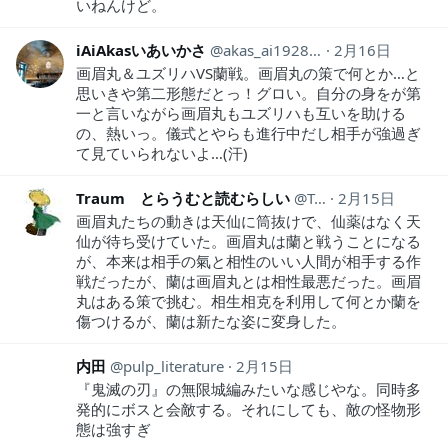
いねんけど。
iAiAkasいあいかさ
akas_ai19281118
2月16日
画眉丸＆ユズリハVS蘭戦。画眉丸の策で何とか…と
思いきや第二形態だとっ！グロい。自分の身をが第
一と言いながら画眉丸もユズリハも互いを助ける
の、熱いっ。儀式とやらも進行中だし相手が強過ぎ
て見ていられないよ…(汗)
Traum とらうむと読むらしい
Traum1
2月15日
画眉丸たちの動きは天仙に筒抜けで、仙薬はなく天
仙が待ち受けていた。画眉丸は蘭と戦うことになる
が、本来は相手の氣と相性のいい人間が相手する作
戦だったが、蘭は画眉丸とは相性最悪だった。画眉
丸はある策で挑む。相生相克を利用して何とか蘭を
傷つけるが、蘭は新たな姿に変身した。
内田
pulp_literature
2月15日
『鬼滅の刃』の無限城編みたいな感じやな。同時多
発的にボスと会敵する。それにしても、敵の怪物形
態は強すぎ