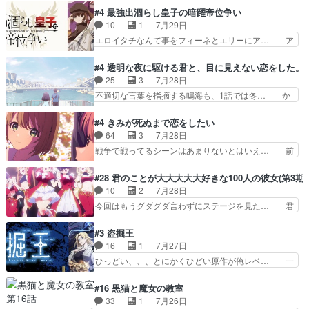
利な講話条件を引き出すため… コンコルド効果に
見た目もうただのロボでしかないんだよ… 俺らの
#4 最強出涸らし皇子の暗躍帝位争い
油を注ぐターニャの勝利軍… 犠牲を払っても良い
汗拭きそりゃいやだろwwバトー＆ト… イノセン
10
1
7月29日
ならお前たちが前線へ行… 戦闘がアッサリし過ぎ
スの元となった回だけど、ガイノイ… アダム・リ
エロイタチなんて事をフィーネとエリーにア… ア
じゃない？戦争がメイ…
ンクやジェイムスン(教授)型サ… アンドロイドも
ルも気付かなかった事を…フィーネは自分… モン
おっさんの汗を拭くのは嫌や… 押井守監督のイノ
スターを呼ぶ笛？黒幕は狩猟祭とは関係… 平凡な
#4 透明な夜に駆ける君と、目に見えない恋をした。
センスの土台になったエピ… コミカルなのにも慣
少女に見える眼鏡w眼鏡属性は持ち合… 神アニ
25
3
7月28日
れてきました。１話でし… ロボットの反乱は今と
メ、ケテーイ！「騎士狩猟祭、前夜の… フィーネ
不適切な言葉を指摘する鳴海も、1話では冬… か
なっては良くある話し…
がアルノルトに活躍してもらいたが… 第４話を
けると鳴海のやり取り微笑ましいw良い奴… どう
ABEMAで視聴しました。視聴に… 第４話、アル
接していいのかわからず戸惑うかけるも… 盲目だ
#4 きみが死ぬまで恋をしたい
とフィーネの２度目のデート出… マジできな臭い
と相手の表情も分からないからどう思… 今期のバ
64
3
7月28日
ぞ帝位争い。姉からの刺客を… ふぃーねと町の様
ックナンバーみたいなOPアニメ。… 初デートで
戦争で戦ってるシーンはあまりないとはいえ… 前
子を見に行ったら町中で窃…
冬月を笑わせようとする姿も冬月… 特に大きな事
回までにあまり見れなかったようなシーナ… ミミ
件やイベントが起きるでもなく… 初デートで冬月
の存在で揺らぐ14クラス約束された死… ミミの
#28 君のことが大大大大大好きな100人の彼女(第3期)
を笑わせようとする姿も冬月… 3話までは主人公
秘密をあっさり受け入れたのは拍子抜… 蘇生魔法
10
2
7月28日
がどうでもいいことでずっ… 花火購入に浅草へ…
って下衆い国なら進退窮まったら手… 蘇生魔法ヤ
今回はもうグダグダ言わずにステージを見た… 君
行き当たりばったり訪問…
バイけどミミいなかったら詰んで… アニメオタク
のことが大大大大大好きな１００人の彼女… 100
あるある：作中に花が登場する… ご視聴ありがと
カノ版ラブライブ！？こういうのは人… 俺、みん
#3 盗掘王
うございました！アリとセイ… ごめん、そういう
なのレッスン動画をDVDが焼きき… アナウンス
16
1
7月27日
話がしたい作品じゃないの… 第４話感想：その口
役で出演いたしましたみんなのア… 恋太郎ファミ
ひっどい、、、とにかくひどい原作が俺レベ… 一
止め効果あるかな？ミミ…
リーがガチでアイドルに挑戦！… ギャグギャグし
般人が巻き込まれることもあるのか結構面… 久野
くもド直球で泣ける回来たな… 【完全初見】100
美咲さんと言えば幼女！アイマスの市原… 遼河は
#16 黒猫と魔女の教室
カノGirlfrien… 『アイドル伝説恋太郎ファミリ
目的の為には人命も軽視するタイプの… 4つのス
33
1
7月26日
ー』にて「ア… 安木路佐ウル子役で出演いたしま