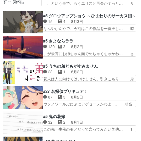
リアは能力は最上級のくせに、… とうとうアリア
」、という事で、もうエリスと再会か？っと… サ
ジョンから主人公２人…
と直接競う場がきたこれまで… 毎度ながらのスピ
ラの再登場によってルーデウスの成長が確… 人間
カの顔面芸推しのハナちゃ… クソレビュータリス
関係の清算が粛々と進められているサラ… サラと
#5 グロウアップショウ ～ひまわりのサーカス団～
マン趣味ダダ漏れで好き… 期末試験が始まろうと
の関係に対して完全に「昔の女」とし… ルーシー
15
4
8月3日
しておりスピカは対策… 能力鑑定胸像タリスマン
にデレるルディが完全に親バカで微… サラとは会
なんやかんやで、今期はこの作品を一番推し… 時
氏容姿も評価してし…
ってほしいちゃんとした別れ方し… サラは未練0
給50円じゃ借金は減らない(^_^;サ… 葵ちゃん可
だと言っていたけど人の気持ち… 実は結構好きな
愛すぎるな楠木ともりちゃんのね… デフォルメさ
#5 さよならララ
キャラモヤモヤする別れ方だ… 役で出演させてい
れた表情が特に多かったのが印… 葵＆茜の回も良
189
3
8月2日
ただきました！よろしくお… 毎クールメインヒロ
きでした。あの証拠写真、ひ… 互いが互いのこと
」が最高にお姉ちゃん面でめちゃくちゃかわ… さ
インを好きになっちゃう…
を想っているのにすれ違っ… 第５話をｄアニメス
すがに割れた窓ガラスの弁償は求められた… 逡巡
トアで視聴しました。視… 葵ちゃんに〝瑞佳ちゃ
を振り切ってみんなに謝ったララの思い… 仕事に
#5 うちの弟どもがすみません
んと練習したい〟と言… 本当この作品は「キャ
馴染めない辺り観ていて苦しいところ… ララちゃ
23
1
8月2日
ラ」を活かすのがうま… みずかちゃんの介入で双
んの事情はもう少し皆に話して良い… ララと茉里
花火は人に向けてはいけません。引きこもり… 糸
子の仲にヒビが………
とで初のアルバイト。七転八倒し… 労働するプリ
はまだ柊の顔も見たことなかったっけ！1… って
ンセスえらい。プリンセスの精… アンデケン行っ
お名前を見たんだけどあの中村大樹さん… 糸ちゃ
#27 名探偵プリキュア！
てケーキ食べて、帰りにカメ… ララが働く事での
んカッケー、色んな意味でwゲームが… 姉から性
87
3
8月2日
てんやわんや。働いて大変… 地道に働き人と関わ
的興奮覚えてないよね？なんて言わ… テーマ：引
ウソノワールぷにぷにアゲセーヌかわよ!!… 順当
る日々の中に愛を見いだ…
きこもりの理由感想は、久しぶり… 元ゲーマーな
にマコトジュエルの争奪戦をやったと。… 記憶を
ので、はちゃめちゃ楽しく作業… 糸ちゃんと源く
取り戻し正式に探偵事務所で働き始め… ポワロ、
#5 鬼の花嫁
んの距離感おかしいね(*´… 糸と源ははよ好きお
元ネタを解説して原作に誘導するの… くれあさん
32
2
8月1日
うとると言わんかい！引… ショウくんと対等に話
の探偵としての初事件にしてちょ… ・急にクイズ
この先一生俺のモノだって言ってみたい笑他… 1
すためにゲームをする…
番組が始まったw・妖精ウソノ… るるかの助手だ
歳からの誕生日プレゼント………とは思っ… 玲夜
った？今回が初めての探偵活… 探偵じゃなかった
さん柚子に18年分の誕生日プレゼント… 柚子は