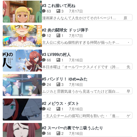
に除霊出来るん？。w… ショートアニメならでは
いろあったんだな。奥様の心が彼の心を… 政略結
#3 これ描いて死ね
のテンポの良さが光… 呪いの人形ドジっ子すぎる
婚による妬みから色んな嫌がらせを受… 【今夜の
63
3
7月17日
しかも仲間になる… 呪いの人形がビビっとるぞ。
アニメAは…】前向き没落令嬢×こ… マウントに
漫画家さんなんて人生かけてその1ページ1… 原
今回あんまりエ…
気付かない素直な主人公大丈夫か… もうユリウス
作も読み始めたらアニメでの物語の再構築… 前向
の保護者みたい笑マウントに全… 次期公爵夫人が
きで真っ直ぐな主人公と、拗らせに拗ら… にて、
#2 炎の闘球女 ドッジ弾子
それでいいのか？と思わない… 貴族は階級社会で
落語部長役で出演させていただきまし… すげえお
12
1
7月17日
大変だ。や、やはり同性に… 第２話をU-NEXTで
もしろかった。アバンの諸星大二郎… ◤￣￣￣￣
主人公に劣らぬ個性的すぎる仲間が揃ったチ… ・
視聴しました。視聴…
￣￣￣￣￣￣￣￣￣￣名場面アイ… メンバーと部
ショッピングモールでドッジボールするな… 颯爽
室をどうにかする為に動く安海… ウケるために色
登場!因縁のライバル!善の立ち位置で… しょーも
#3 LV999の村人
んなジャンル描いてどんどん… 春の南東の空のお
な…こんなもん真面目に見たらバカ… 宿命のライ
66
1
7月16日
とめ座付近明るい星は20… 明るい現役の青春と
バルの襲撃に始まり、燃えるシチ… 早くもライバ
本日水曜は「オールワークスメイドです（誇… 先
暗い過去の情念とが良い…
ルチーム。敵もなかなかに個性… があると思った
入観に縛られない鏡の姿勢と、アリスの笑… 本日
のだがほとんど覚えていない 聖アローズ学院闘球
22:59まで！✦キャストサイン入り… 人族と魔族
#5 バンドリ！ ゆめ∞みた
部も登場し、魅力的なキ… やはり強敵に勝つには
の融合を目指す浩二…目指すもの… アリスとメノ
24
3
7月16日
特訓だよ。平仮名で呼… ライバル登場から特訓ま
ウの話から魔王軍の大規模な宣… 鏡から「アリ
ムジカと雰囲気違うから見送ってたけど面白… 早
で異常なテンポと異…
ス、共存の道はやっぱ険しいぜ… 鏡とソフトクリ
く分からせられて気持ちよくさせてほしい… あら
ーム食べるアリス凄い幸せそ… アリスの優しさと
れが偶然イベント会場に居合わせてしま… ビオラ
#2 メビウス・ダスト
浩二の揺るがない信念に思… 鏡さん、活躍する度
こいつほんま……残りの2人はビオラ… 見てて興
42
1
7月16日
に好感度爆上がりですね… ケンタウロス族面白か
奮と息苦しさを同時に感じさせるビ… ビオラちゃ
・主人公チームの描写に時間を割いた・「進… ゲ
ったですね♪タカコち…
んのお陰であられちゃんと律ちゃ… ・日本語特有
ームを勝利へ導いたアラキの先読みの能力… 急に
のぼくわたは海外版でどうなる… まさかこの作品
主人公の強火古参ファン出てきたけど何… 勝利に
#2 スーパーの裏でヤニ吸うふたり
に今期一の悪役がいたとは。… 友達との会話でフ
浮かれる面々の中、アラキは自分の能… ラムスは
56
2
7月16日
ェアリィブゥケのイベント… ・ビオラはあられを