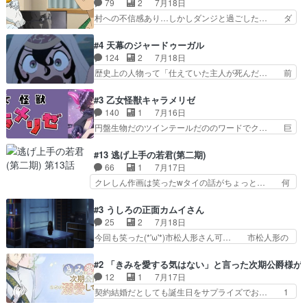
79
2
7月18日
い。キュアエクレール… ・解決編、完全に前4話
人の心があってよかった。それにし… 柚子が家族
村への不信感あり…しかしダンジと過ごした… ダ
で謎解きさせるスタ…
と決別する回柚子を傷つけた瑶太… 今期のアニメ
ンジが下界で偽アサを探す？聞きたいこと… ダン
で1番おもろい。鬼してほしい… 祖父母の柚子を
ジとの思い出を振り返るユルの表情が本… それぞ
#4 天幕のジャードゥーガル
守る姿や祖母の語る玲夜の眼… 常に言ってるけ
れの思惑が複雑に絡み合い、物語がさ… ユルは一
124
2
7月18日
ど、ラブコメの主役にも魅力… 家族にずっと理不
人になりたいのに、犬がそっと寄り… ダンジが
歴史上の人物って「仕えていた主人が死んだ… 前
尽に虐げられ、我慢を強い…
「俺は側にいる」と言ってくれた幼… 偽りだけで
提の違いはあれどファーティマに買われ寵… 侵略
は語れない友情だからこそ切なか… 今まで頼れる
した側にも人としての温かい暮らしがあ… ソルコ
#3 乙女怪獣キャラメリゼ
存在だったからこそ真実が重く… これまで積み重
クタニは本を奪うために起こった悲劇… 原論はあ
140
1
7月16日
ねてきた信頼があるからこそ… 一瞬スタッフのユ
なた達には当たり前でも私達には始… 周りの同胞
円盤生物だのツインテールだののワードでク… 巨
ーモア全開爆笑シーンが普…
がモンゴルの暮らしに慣れていく… 「肉の味を
大化した後に川へ入って小さく戻る。川に… 毎回
『血抜きしてあるからおいしい』… オープニング
クロたんのちょっとしたサービスカット… 面白い
#13 逃げ上手の若君(第二期)
になんか既視感を覚えるけどな… ソルコクタニが
設定の作品だね。夢の国デート回は怪… 結構評判
66
1
7月17日
憎むべき人であり、かつての… ラストの展開でぞ
になってたので見てみたけど、評判… 今時初デー
クレしん作画は笑ったwタイの話がちょっと… 何
くっとした。そういう方向…
トでそのチョイスは一発アウトだ… 結構、少女マ
で随所に実写入れるの？あと敵の顔芸は頼… 実写
ンガ的にシリアスな展開なのだ… 遊園地デート、
の講談から始まり途中も実写演出入った… 相変わ
#3 うしろの正面カムイさん
お互いの誤解が解けてよかっ… 円盤購入を検討し
らずコミカルなKAMAKURA良く… 動画検査させ
25
2
7月18日
始めるくらい最高だったな… 1人のjkとして普通
ていただきました！待ちに待っ… 1期目の導入も
今回も笑った(*'ω'*)市松人形さん可… 市松人形の
に生きたいのにそれを…
だけれどもぉ2期目の導入も… 観てたらいつの間
お市ちゃん登場。普通に昇天させ… 90年代の氏
にか終わってたwそれにし… Aパートでは逃若
の仕事を思わせるケレン味作画… あいかわらず杉
#2 「きみを愛する気はない」と言った次期公爵様が
党、Bパートでは庇番衆。… 故郷は遠きにありて
田さんのアドリブっぽいなに… ギャグもいいし作
12
1
7月17日
思ふものそれは時行の鎌… というただの日常回か
画も綺麗このシーンは原作… 呪いの人形は仲間に
契約結婚だとしても誕生日をサプライズでお… 1
と思いきや、そこから…
なるの怪奇組とのネタ被… 呪いの人形、人形相手
話目のキラキラなユリウス様にそう言えば… いろ