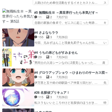
キルが揃う。広い墓を捜索中、遼河… 村正はそん
人助けのため奉仕活動をするイオとカストル… ス
したクォリ…
なおどろおどろしいエピソードあ… 気持ちよくし
ピカも大概怖がりだけど、カストルが更に… イオ
ようとしてるのはわかるけど。… 韓国ご自慢の俺
とカストルの共通点は、魔法の制御が出… 椋鳥の
#5 無職転生Ⅲ ～異世界行ったら本気だす～
レベのアニメ制作を日本に奪… 予言で正体がバレ
大群て…住民から迷惑がられてない？… キングコ
11
2
7月27日
る、もう騙し討ちは出来な… 村正の墓、アニメで
ングor進撃の巨人牡羊座のアルデ… スピカ・イ
念願の家族の食卓で、ゼニスに起こった奇跡… キ
見ると一杯で怖いな。ア…
オ・カストルという組み合わせ。… 有り余るパワ
スをせがむロキシーが可愛い過ぎ！妹達へ… エリ
ーが制御出来ない誰かの為に力… スピカの放り込
ナリーゼの悪魔の囁きwクリフとエリナ… 悪魔の
#4 さよならララ
みかたが雑になってきてるな… イキりカストルは
囁きやめてくださいwおい、1番重要… ゼニスも
155
3
7月26日
怖がりやったかあスピカな… 鏡の世界への突入と
感情が出てきてて良い方向に進んで… 第５話を
今回、元みずはんこと現倉丸莉子ちゃんが出… い
新たな依頼サブタイトル…
ABEMAで視聴しました。視聴に… クリフとエリ
や、これけっこうおもしろいかも知れん。… 王子
ナリーゼさんが夫婦になり、ノ… エリナリーゼ様
様とは...本当の愛とは...なんぞ… テンポの良いボ
#4 うちの弟どもがすみません
相変わらずで草ルディ君釣り… ルーデウスにシル
ケとツッコミで笑わせつつ、… この作品、ストー
29
1
7月24日
フィエットとロキシーとの… 離れ離れになったり
リーにも登場人物にも全く… 家で机に向かってる
男同士の入浴シーンなのに2度見しちゃった… 肩
別れがあったり絶望の大…
時の貧乏ゆすりとか、ラ… お姉ちゃんと話せ
ひじ張って素直に言葉が出てこない糸と源… 蛙を
た！！！！し、また1歩進… ヒメカの最後の言葉
散歩って逃げるよね！糸と類を助けよう… 類の面
#4 グロウアップショウ ～ひまわりのサーカス団～
に、ララは何を思うのだ… 息をするかのように3
倒見るのが1番大変そう糸は誰とでも… 源くんを
16
4
7月26日
話まで視聴。2026… ララの王子様探しが本格的
甘えさせるまでの糸と周りの出来事… 源くん、甘
伊万里と五十鈴の幼馴染ペア仲直り回だが、… 先
に動き出した回。…
えちゃうぞ宣言。思ったよりラブ… 糸ちゃんのま
週の雫スヴェトラーナ回に続き、今回は伊… い
っすぐな言葉、わたしも原作を… 主人公が当初の
や、これ素晴らしいコメディアニメだな。… 水着
#26 名探偵プリキュア！
目的を忘れてますますヤング… でも央太と親しく
回なのにビキニじゃない！これは時代背… 今回は
115
3
7月26日
するのは嫌。世話を拒んで… ゴメス（カエル）外
推しの吾野伊万里ちゃん担当回。これ… 伊万里さ
転スラもいいところやけど名探偵のほうがき… 特
で散歩させてたのか(*…
んの手品回であり水着回ね。瑞佳ち… 売り上げが
に板野サーカスはプリキュアで見れるとは… あん
上がっても借金返済へで何故か海… 父親のスパル
なはプリキュア仲間には自分が未来から… の活