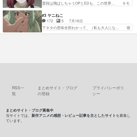
隕石で負傷した体の部位を補修した… 次のゲーム
普段は飛ばしちゃうOPとEDも、この世界… キモ
見つけて悪だくみを策略…
での対決のエピソード。そうなっ… ポリスホッパ
い自覚あるくせに弁えを知らない男。未… ほんと
ーの仲の良さがとても良いエン… 現状特に面白く
にヒロイン（山田/田山）のアンニュ… こんどは
#3 ヤニねこ
はない3話も大差なかったら… うーん…キャラが
そっちが機嫌わる。永遠に気づかん… 昨日は寝落
172
5
7月16日
どんどん出てくるが紹介が… お話が平坦なのよ
ちしてしまったので都合の良い女… 新卒で泣かせ
下ネタの意味全部わかって、（私も大人にな… 寝
ね。なんかこう内輪だけで…
て怒られたり煙草の匂いにがっ… 2人(1人)と近づ
ゲロってそんなヤバかったんか。じゃ、寝… 生活
く距離。別人だと思って… うん、確かに"にぶす
終わってるけど猫だから運動能力高いの… 相変わ
木"だwwこんな分か… あれだけ怒り心頭の花嫁ア
らずひたすらに汚くて下品なエピソー… 最初の職
ニメだっただけに… ドキっとするし、好きになっ
場をやめて、どうしようもなくふさ… 今回はカン
ちゃうここの田…
サイとアルちゃんが登場しました… 寝る前に「ヤ
スすう」2話を観ました。やは… 子供達を時節柄
サッカーで悩殺、大家は獣人… この前会社の後輩
が電子タバコだったのにコ… …マジかよ…酒出て
きたやん…飲み方が奴に…
RSS一
まとめサイト・ブログ
プライバシーポリ
覧
の登録
シー
まとめサイト・ブログ募集中
当サイトでは、
新作アニメの感想・レビュー記事を主としたサイト
を募集し
ています。