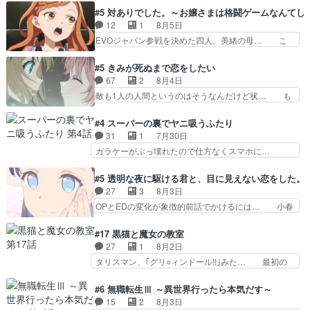
が絡む政治の話かつ色々な用語… 第５話を
ナがチートすぎる笑アルは最初から自分… プラネ
#5 対ありでした。～お嬢さまは格闘ゲームなんてし
primevideoで視聴しまし… 前回同様『イノセン
ット・ウィズ展開アツいな「騎士狩猟… 麦茶どこ
12
1
8月5日
ス』を含む押井・神山版… 第５話「EPISODEラ
ろかタイトル通り麦茶の出涸らしぐ… 第５話を
EVOジャパン参戦を決めた四人。美緒の母… こ
ストの母親の気持…
ABEMAで視聴しました。視聴に… 復讐に燃える
の作品に唯一足りないと思ってた(無くて… 見た
吸血鬼兄弟の弟ですいいキャラ… クリスタ皇女
目は気品溢れてるのに中身は…美緒ママ… テー
#5 きみが死ぬまで恋をしたい
が“萌え”なのでこの娘が皇帝… ウサギ好きそうな
マ：格ゲー大会に行くには？感想は、美… 大会を
67
2
8月4日
王女殿下がかわいい。幼馴… ついに始まった狩猟
前に格ゲー熱が高まる一方、百合の本… 東京で開
敵も1人の人間というのはそうなんだけど状… も
祭。エルナの活躍で上位…
催される格ゲー大会に参加すること… Japanに向
う着れないからってどういう意味だろうな… ミミ
けて外泊届にサインをもらっ… 長崎から大会のた
を人間に戻して欲しいでも自分達が代わ… ご視聴
#4 スーパーの裏でヤニ吸うふたり
めに東京へ!/でも観光よ… 旅の支度全部やってく
ありがとうございました見るたびに切… 誰かと思
31
1
7月30日
れる先輩、なんだかん… 第５話をｄアニメストア
ったらちゅー先輩か。しれっと相方… 第５話感
ガラケーがぶっ壊れたので仕方なくスマホに…
で視聴しました。視…
想：コ□した相手にも家族や…､戦… つらい回
佐々木さんとは同い年くらいに思ってたけど… や
だ……つらすぎる……。エスタ先輩… 今週のシー
はり出オチ感が否めず、エピソードの打率… 田山
#5 透明な夜に駆ける君と、目に見えない恋をした。
ナとミミも可愛かった2人の関係… 確かに相手に
さんが佐々木さんに沼っていく…こんな… 佐々木
27
3
8月3日
も家族や大切な人はいるけど、… 白シャツが作業
さん、腕フェチなんですね笑最近まじ… 佐々木が
OPとEDの変化が象徴的前話でかけるには… 小春
着みたいなもんなんですかね…
ガラケーからスマホに変えるって、… もうドラマ
の透明なモヤのかかった世界。どんな女… そう
版孤独のグルメファンコンテンツ… 「お腹冷えち
か、こんな風に見えてるのかぁ。かける… 完全な
#17 黒猫と魔女の教室
ゃわない？佐々木さんの優しさ… 先行で見た時よ
両片思いになりましたねぇ…OPとE… 余計な物
27
1
8月2日
り2人のやり取りに癒しを感… ABEMA版の7〜8
は描かず白く靄がかった小春ちゃん… 光も感じな
タリスマン、｢グリ○ィンドール!!｣みた… 最初の
話佐々木が実年齢以上…
い完全な盲目なんやね…おめかし… 母役に能登さ
障害ゴーレムを全員で力を合わせて倒… アリアは
んって禁じ手使ってきたー！E… 今回は小春視点
ホントスピカが大好きだよね。ツン… 一等級ポテ
#6 無職転生Ⅲ ～異世界行ったら本気だす～
も描かれていて良かった本当… 股に海豚を挟み水
ンシャルのアリアちゃん可愛くて… そういや、ア
15
2
8月3日
上バスでの会話を反芻…恋… OPEDとも無人バー