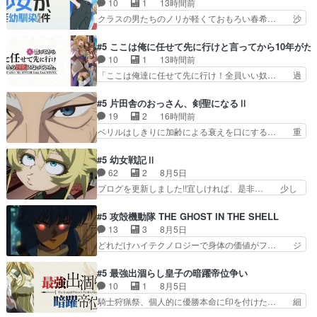
10
1
13時間前
見つめるアルねこ134号線… アルねこが飲み会の
地神の話し。ダラさん祟り神なのに… ダラさんの
クラスの男たちのノリが軽くておもろい春希… 沙
途中に酔って江の島まで…
６話ED面白すぎる。ってか、こ… おはようござ
紀は隼人への片思いを拗らせているタイプ… みな
います。特殊EDでコンテお手… ロボットEDまで
もちゃんが透けブラしててびっくりして… レベル
#5 ここは俺に任せて先に行けと言ってから10年が
作ってまあ！ロボアニメー… 相変わらず過去と現
のキャラが登場。相変わらず顔や体の… 隼人が春
10
1
13時間前
代のギャップが凄い（笑… 何を見せられ、聞かさ
希の級友を巻き込んだイジりに動じ… 第５話を
「ここは俺達に任せて先に行け！全員いい奴… 過
れてるのか妹巫女の最…
U-NEXTで視聴しました。視聴… ラブコメで天然
去、あとを託したロックが今、2人にあと… 木下
ジゴロというかナチュラルヒ… みなもと仲良く話
鈴奈（@0suzuna0）が【マリー… 村ごと乗っ取
#5 片田舎のおっさん、剣聖になるⅡ
す隼人を見てなぜか不安に… 無理なダイエットは
られてたら流石に気付かないか… 《漫画版少し読
19
2
16時間前
禁物だけど、なかなか結… 「これからもお手入
んだことある》エリックとゴ… ロックは敵に容赦
ベリルはしきりに加齢による衰えを口にする… 重
れ、がんばりゅ」ありが…
無くブスっといくから気持… 勇者パーティー再結
ねた歳のせいにしていた限界を超えて命の… いい
成して先にいけで激アツ… 爆縮、幻覚、主人公結
んじゃないですか。魔物の群を発見した… アマプ
#5 幼女戦記Ⅱ
構エグいことするよな… ねぇ猫耳ガール、敵の根
ラにて視聴終わり！サーベルボア討伐… を言い訳
62
2
8月5日
城に乗り込む事を同… 世もや替えが利くと復活P
にしたくないものですねwボア狩り… 先生として
ブログを更新しました!!宜しければ、是非… 少し
とは？！もう来週…
のベリルが好きだけど、今回みた… 4人だけでサ
でもマシな負け方を選んだゼートゥーア… ゼート
ーベルボアを狩りに行く。野営… ・実家周辺でサ
ゥーアの唯一の手駒が強すぎる笑あお… 私にとっ
#5 攻殻機動隊 THE GHOST IN THE SHELL
ーベルボアが暴れてると聞い… ちょっと年齢の事
て完全にご褒美回ゼー様の葉巻シー… やはりター
13
3
8月5日
を言いすぎとゆーか言い訳… ベリルの母もやはり
ニャが後方指揮だと展開に迫力が… “貧乏籤百連
どれだけハイテクノロジーで身体の価値がフ… ジ
只者じゃなかったかベリ…
無料ガチャ”100連でも1回… 2期入ってから地味
ャミングも伏線になるかと思った回想シー… フチ
だよね。ただでさえ幼女… 「餌になってもらわね
コマだいぶ理性持ち始めた。この世界の… 原作読
#5 最強出涸らし皇子の暗躍帝位争い
ばならぬ」って言葉に… ゼートゥーア左遷によっ
んだのもう何年も前なのに、覚えてる… コイルの
10
1
8月5日
て参謀本部の連携が… 緊張感ある戦闘描写とギャ
汚職を突き止めるべくバトーの指導… やまとん1
騎士狩猟祭、個人的に優勝本命に印を付けた… 細
グ今週の『有能な…
号はどこの部分で使うのだろう？… 日本とロシア
かい設定を考えるのが面倒な時は古代魔法… エル