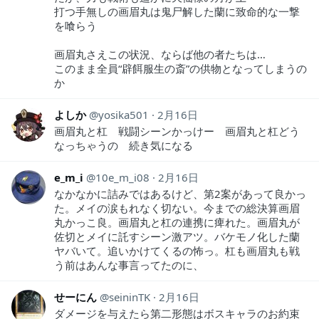
打つ手無しの画眉丸は鬼尸解した蘭に致命的な一撃
を喰らう
画眉丸さえこの状況、ならば他の者たちは…
このまま全員“辟餌服生の斎”の供物となってしまうの
か
よしか
yosika501
2月16日
画眉丸と杠 戦闘シーンかっけー 画眉丸と杠どう
なっちゃうの 続き気になる
e_m_i
10e_m_i08
2月16日
なかなかに詰みではあるけど、第2案があって良かっ
た。メイの涙もれなく切ない。今までの総決算画眉
丸かっこ良。画眉丸と杠の連携に痺れた。画眉丸が
佐切とメイに託すシーン激アツ。バケモノ化した蘭
ヤバいて。追いかけてくるの怖っ。杠も画眉丸も戦
う前はあんな事言ってたのに、
せーにん
seininTK
2月16日
ダメージを与えたら第二形態はボスキャラのお約束