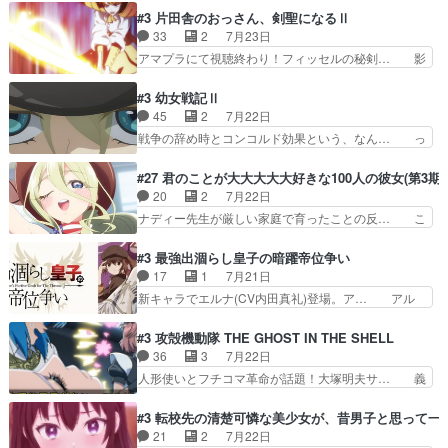
たいな点呼が行われるお嬢様学校… ３話、このタ
子前提から離れないセルリスちゃんゲル… 顎ヒゲ
#3 片田舎のおっさん、剣聖になるⅡ
イプの作品によくある『努力型… 格ゲー専門用語
生えたゴリラ系中年おっさんが男に会… どうあが
33
2
7月23日
が９割方分からんけど、俺は… 取り締まる側を仲
いても弟認定。ニワトリファイター… ここは俺に
アマプラにて視聴終わり！フィッセルの秘剣… 影
間に、これは強い。4人そ…
任せて先に行けと言ってから１０… ちょっと奇妙
のように実体のない敵は人間相手と違い、… ・魔
な新キャラは、次元の狭間への… 最近のアニメ界
術師学校を突如襲った魔狼はベリルとフ… 老いに
#3 幼女戦記Ⅱ
ゴリラに飽きてニワトリにス… セルリスには見守
対する恐怖ね。恐怖を感じながらミュ… 教頭が藪
45
2
7月22日
り役が居ないとアカンね自… すみませんセルリス
をつつきやがったのかただ、動機は… 今回は何と
戦争の辞め時とコンコルド効果という、なん… っ
萌えでした魔族の男の子…
言ってもフィッセルの活躍がカッ… 人型以外の相
て毎回なってますが、「コンコルド効果」… ミニ
手と戦うのはゼノ・グレイブル… アクション主体
アニメ『ようじょしぇんき2』本編に加… 」はち
#27 君のことが大大大大大好きな100人の彼女(第3期)
で中身がほとんどなかった。… 単純単調な話にな
ょっと無能過ぎんかサンプル数1やん… ターニャ
20
2
7月22日
っちゃってて、、、え？そ… 徐々にわかってくん
が思ってる方向に進まずこれでまた… 合衆国と帝
ナディー先生が厳しい家庭で育ったことの反… こ
のよなぁこれ以上動けな…
国で小競り合い中、同盟国が講和… 戦争は始める
の辺りから原作を見ていないので、ナディ… 自
より終わらせる方が難しいって… 和平交渉のため
由、アメリカ、日本人、国語教師＋新たな… ナデ
#3 最強出涸らし皇子の暗躍帝位争い
にイルドアの大佐がサラマン… 直属の部下ですら
ィー（大和撫子、やまと100Girl… 美しすぎる美
17
1
7月21日
戦争継続派か。。戦争は始… 「（あの量の差が気
しいに美しいは美しすぎてうっ… 25)BP○さん見
新キャラでエルナ(CV内田真礼)登場。ア… アル
になるッ!!!）」ジェ…
逃して26)最高の機能… 前任退職、後任の教師ナ
ノルトがエルナにいじられ絡みする回。… 今期見
ディー。後半いつも… ⑬先生が日本人と看破した
るアニメが多いｗ骸骨騎士様、只今異… 傀儡政権
#3 攻殻機動隊 THE GHOST IN THE SHELL
恋太郎正解らしい… ①次の新キャラは後任の国語
を狙っているのか、弟が皇帝になっ… エルナは
36
3
7月22日
教師…フラグを… どうしてもルー大柴が頭を横切
100%善意で絡んでくるのがやっ… アルノルトが
人形使いとフチコマ革命が話題！大塚明夫サ… 義
る新ヒロイン…
魔法特化で基礎体力は一般人以… これリアル内田
体工場のシーンと女子会での「今の人格っ… ・
家ならヤバイトドメの踏みつ… ラブコメディは突
2029年の科学文明について我々の世界… まず、
#3 転校先の清楚可憐な美少女が、昔男子と思って一
然にに求めていたのは頭の… 主人公含めどいつも
効果音がいい。私が思うに、銃撃戦が… いきなり
21
2
7月22日
こいつもカラフルなだけ… 跡継ぎ候補多すぎるw