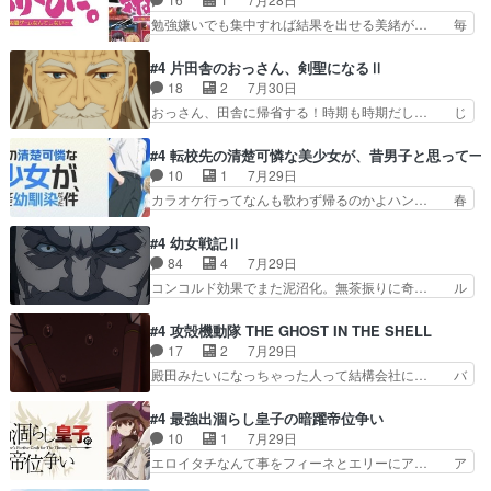
のどうやって運ぶんだよ！？姉… ダラさん、人型
治郎（中の人的に）仲間であるプレ… ヨコヤの頭
勉強嫌いでも集中すれば結果を出せる美緒が… 毎
形態にもなれるんか!?w髪…
の回転の速さと人間の心理を利用… 夜の国のヨコ
晩スト６対戦を楽しむ４人。だが、期末試… どん
ヤ支配がますますひどく……。… ヨコヤは飴と鞭
なゲームも相手が強すぎるとやる気無く… テー
#4 片田舎のおっさん、剣聖になるⅡ
で夜の国の独裁支配を強化、… やはりヨコヤいい
マ：テスト勉強と大会感想は、美緒がテ… すげー
18
2
7月30日
ですね。昼の国が勝てる流… 役で出演いたしまし
ーーーーーーーー良い……。女性声優… 深夜の格
おっさん、田舎に帰省する！時期も時期だし… じ
た。次回も緊張が止まり…
ゲー対戦よりテストの方がよっぽど… 真剣に授業
いさん、ベリル、副団長、年長者が強い順… 底知
を受けて、夜は珠樹の部屋で格ゲ… 来たる定期テ
れない爺さんには夢が詰まってると思う… クル
#4 転校先の清楚可憐な美少女が、昔男子と思って一
ストに向けて勉強会！美緒ちゃ… 受験勉強と戦闘
ニ、ヘンブリッツ、ミュイと一緒におっ… 帰省、
10
1
7月29日
の2択なら戦闘を選ぶ娘w美… 勉強嫌いでバトル
お供ヒロインはクルニ。順番的には確… 父親から
カラオケ行ってなんも歌わず帰るのかよハン… 春
を選ぶって、ひぐらしの沙…
手紙が来た。サーベルボアの退治の… ここでヘン
希ちゃんの私服、めっちゃ可愛いぞ！！！… どう
ブリッツくんが同行するのが変で… ・ベリル、実
やらあの女優さんが春希のお母さんのよ… 春希ち
#4 幼女戦記Ⅱ
家に帰ることに・ベリルはミュ… おっさんの親と
ゃん姫ちゃんに野菜の子も凄え可愛い… 隼人くん
84
4
7月29日
なるとお爺ちゃんだよね孫扱… ・ベリル、実家に
のスマホを買いに行ってたけど完全… 第４話を
コンコルド効果でまた泥沼化。無茶振りに奇… ル
帰ることに・ベリルはミュ…
U-NEXTで視聴しました。視聴… スマホを買うた
ーデルドルフ中将自らが行う煙草と葉巻は… ブロ
め、都心で待ち合わせをした… OP曲きっかけで
グを更新しました!!宜しければ、是非… 計画通り
#4 攻殻機動隊 THE GHOST IN THE SHELL
見始めてたけどなんだかん… いきなりシリアス展
にはいかないね笑やり遂げた(ほぼ… 今回もター
17
2
7月29日
開ぶち込んでくるじゃん… 春希の家庭事情は複
ニャに不都合なことがあったりし… 白髪の男性が
殿田みたいになっちゃった人って結構会社に… バ
雑。食事とか隼人が親身…
語った家族を失った喪無感が、… 連邦に対して有
トーがカッコいいと思ってたら、トグサが… あの
利な講話条件を引き出すため… コンコルド効果に
見た目もうただのロボでしかないんだよ… 俺らの
#4 最強出涸らし皇子の暗躍帝位争い
油を注ぐターニャの勝利軍… 犠牲を払っても良い
汗拭きそりゃいやだろwwバトー＆ト… イノセン
10
1
7月29日
ならお前たちが前線へ行… 戦闘がアッサリし過ぎ
スの元となった回だけど、ガイノイ… アダム・リ
エロイタチなんて事をフィーネとエリーにア… ア
じゃない？戦争がメイ…
ンクやジェイムスン(教授)型サ… アンドロイドも
ルも気付かなかった事を…フィーネは自分… モン