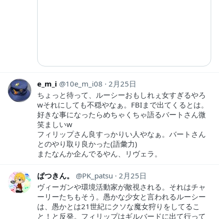
e_m_i
10e_m_i08
2月25日
ちょっと待って、ルーシーおもしれぇ女すぎるやろ
wそれにしても不穏やなぁ。FBIまで出てくるとは。
好きな事になったらめちゃくちゃ語るバートさん微
笑ましいw
フィリップさん良すっかりい人やなぁ。バートさん
とのやり取り良かった(語彙力)
またなんか企んでるやん、リヴェラ。
ぱつきん。
PK_patsu
2月25日
ヴィーガンや環境活動家が敵視される。それはチャ
ーリーたちもそう。愚かな少女と言われるルーシー
は、愚かとは21世紀にクソな魔女狩りをしてるこ
と！と反発。フィリップはギルバードに出て行って