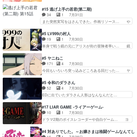
れ光って漫研入ることになってたんだっけ… 登場
そんなに…と思ったらそうい… いつもと違って少
人物が増えてわいわいしたところが好き… 初コミ
#15 逃げ上手の若君(第二期)
し良い話化け猫は油が好物… 今回はあかやし1体
ティアで２０冊刷りは妥当だよね。俺… 藤森さん
34
1
7月31日
のみで15分。金持ちの… 今更だけど霊が性行為
のママ向けの漫画で、また涙腺が⋯… 〜漫画に
また突然実写をはさんできた。作画リソース… や
で祓えることは何とな…
「想い」をこめよう｣娘に漫画であ… 何回この作
るべきことが逃げる事と分かると水を得た… 30
品に泣かされるのだろう。光が藤… ホテル泊まっ
歳まで童貞だと魔法使いになれるという… こっち
#5 LV999の村人
てコミティアっていいなあ。同… コミティア参加
の諏訪の三大将もまたクセが強いw色… 頼重が完
19
1
7月30日
のしおりを徹夜で作る先生(… お母さん、娘にあ
全にブレーンだよね毎回敵キャラが… 弧次郎「欲
単身で戦う鏡の元にアリスが街の冒険者率い… 鏡
んな漫画描かれたら泣いち…
を我慢して強くなれるなら大飯食… 変化球な演出
浩二はゲーム世界に飲み込まれた転生者と… みん
も交えながらの状況説明が本当… LOで参加させ
なががんばってくれたアリスの父ちゃん… 成長限
#5 ヤニねこ
ていただきました！最終的に… この高らかなDT
界が999である村人と定めた上位存… 大規模バト
171
4
7月30日
宣言、合田一人に通じるも… この作品は近年稀に
ルシーンなのに会話してばっかり… やっぱり勇者
今回もいろいろ突っ込みどころある回だった… ヤ
見るおっさんキャラの充…
より強かったか笑統率力LV9… 普通の人間の親子
クのクワガタ取りの話が尋常じゃない雰囲… 妹子
やーん総務課長と娘の女子… これがこの世界の仕
ちゃんの恋愛話をしたり、タバコを生産… ここう
#5 令和のダラさん
組みか‥Lv200帯の… そのために役割を超越する
っすら思ったことズバリ言ってくれて… おかし
52
4
7月30日
者の出現させるた… アリスのお陰で他の勇者達も
い、さわやかだ 世話好きの陰に支配… ヤクねこ
EDに出ていたダラさん人形はなんなんだと…
共闘してくれ魔…
のクワガタ取りの話見て切なくなっ… 普段は選別
『ダラさんと呼ぶ者が生まれた日』をダラさ… 陰
された4～600レスを2,30… 隠し方が密売人のそ
惨な過去がきっちり現代に継承されている… ダラ
#17 LIAR GAME -ライアーゲーム-
れww唐突な作画力の正… なんか今日はかなり一
さんと姉弟の母との出会いの話やはりダ… ダラさ
10
1
7月30日
瞬で終わっちまったっ… 先週と比べてまだまとも
んの過去話も佳境…げに恐ろしいは人… 第５話感
ドラマ2期のボイスレコーダーや自白ゲーム… ヨ
に見えた。4話は過…
想：２人の過剰な貢ぎ物?の礼とし… 第５話感
コヤは人間の弱い所をつくのが抜群に上手… 昼の
想：姉のお誕生会にダラさんを招待… 部分的に時
国の奴らも馬鹿が多いが、夜の国も同じ… ご視聴
#4 対ありでした。～お嬢さまは格闘ゲームなんてし
系列が4話と入れ替わってるのね… こんなデカイ
ありがとうございました来週もよろし… 握った◯
16
1
7月28日