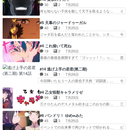
ッコロで始まってちょっ… バカおもろいやん
んのご両親の登場ですこの世に数多い… 玲夜のお
30
2
7月25日
www実質まどマギやんけ… しかも実質的にエク
父さんが石田彰だったことに驚きを… 主人公自分
何も知らない子供を殺して天下を取るような… イ
レールが倒したビルであ…
の立場わかって無さすぎやしまた… ヨミツガと
ワンの刀が斬った者の中にまさかの…影森… 激し
BLEACHは完全に豪華な展開… 透子ちゃん、柚
いバトル回の最後に、予想外の引きシン… これっ
#5 天幕のジャードゥーガル
子にも優しいし可愛いしこの… ユキノさんから玲
て作者が描きたいのは"ユルの物語"… デラさんの
40
2
7月25日
夜の父親の話で、そのイメ… あやかしの頂点に立
秘密がちょっとわかった回、正直… 左さんと刀持
ジャダ石を盗んだと疑われたことから、シタ… 今
つ鬼龍院家の現当主が息…
ちさんが対決♪あとどこぞのじ… 何処も彼処も言
回のシタラは表情が豊かで、モンゴルでの… だい
ってる事が全部嘘じゃ無さそ… 戦況が目まぐるし
ぶややこしいことになってたオープニン… テンポ
#4 これ描いて死ね
く動いていてずっと胸が熱… 同時視聴｜
も良いし毎話良いところで引くから全… 盟友ドレ
19
2
7月25日
DaemonsRealm｜リア… これまで騙していた東
ゲネ后との出会い。次週のドレゲネ… さて、登場
最後の最後急展開すぎて「ゴッッッ！！」っ… 思
村を捨てて新郷家に来…
人物多いけどついていけるのか私… 今回は遂にド
ってた以上にセリフとかしっかりした漫画… 今回
レゲネ登場という話彼女の在り… チャガタイ兄さ
は泣かなかった！漫画描きのハウツー回… この作
#14 逃げ上手の若君(第二期)
んがめっちゃ可愛かったなド… まさかの展開にめ
品はこういうのをズバッとキメるの上… 藤子不二
34
1
7月24日
ちゃくちゃテンション上が… チャガタイの所へ密
雄に親しんだ人にはとてもフィット… 赤福のヌル
今回輝いたもう一人の亜也子天然「武闘派」… 今
偵に行ったはずがドレゲ…
ヌルした動きとかネームを褒めら… 漫研が気にな
回は強敵小笠原貞宗と時行の対面内容盛り… 言い
って仕方ない先生がかわいい。… 漫画のノウハウ
逃れすら逃げ上手亜也子のアシストに支… そう
#4 乙女怪獣キャラメリゼ
から新たな仲間まで。本作品… 今回エンディング
か、亜也子もまだ9歳なのか‥ときゆき… 「亜也
99
1
7月23日
テーマが流れるのが早い（… この作品の世界に
子のドキドキ・大作戦！・長寿丸を一… 目玉と耳
①クロたんのデスメタル好きはこのおぢの影… 三
も、一応デジタルという概…
を相手に言葉で繰り広げる戰もノラ… 時代設定ど
石さんのキャラなんかミサトさんっぽいな… なん
うなってる笑目力が強すぎて睨ま… ときメモ画面
か好きになれんキャラだなぁ作品もイン… 相変わ
#6 バンドリ！ ゆめ∞みた
からのいらすとやは草だった。… 今回は亜也子回
らず生物学者には見えないわね響野君… 正体を知
45
3
7月25日
でしたね頼もしさと乙女らし… 貞宗、キモいギョ
らないのにどちりも肯定してくれた… 黒絵がハル
イベントでの出来事で再びネットで叩かれる… ビ
ロ目としか思ってなかった…
ゴンになっても、南を助けて大事… OPにデスボ