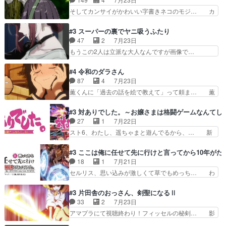
ございます耳がヒクヒクな… 時計台に登ってるの
ティが仲間になった！？会話が通じ… 鏡の過去、
そしてカンサイがかわいい字書きネコのモジ… カ
見ると挟まれないか心配…
辛すぎて胸が苦しくなりました…… 最初、勇者パ
ンサイねこさん、魅力的な姿と表情が可愛… お前
ーティは対話すら拒んでいたが… ちょ、またタカ
は『ちんこ』によってリミッターが外れ… 今回は
#3 スーパーの裏でヤニ吸うふたり
コちゃんの性別が間違えられ… 鏡の両親がモンス
汚い要素あまりなく普通にギャグアニ… あとアイ
47
2
7月23日
ターと人間にそれぞれ命を… 胸が苦しくなるほど
キャッチが釈迦だったの本当に最高… まー、今回
もうこの2人は立派な大人なんですが画像で…
鏡くんの過去がとても残…
もコンプライアンス違反にどこま… 達郎のオチに
色々と察して見守る店長さすがです。そして… こ
は笑った慣れてくるとオチの出… 「君が下品なア
こ叡智でセクシー！ミストふっかけて嗅ぎ… あい
#4 令和のダラさん
ニメが好きでも大丈夫だよ」… あんな事こんな事
かわらず山田さんと田山さんが同一人物… 今さら
87
4
7月23日
いっぱいさせられちゃうこ… 妹ネコちゃんのバー
だけどずとまよのOP合ってるね。首… 佐々木と
薫くんに「過去の話を絵で教えて」って頼ま… 薫
ガーにタバコ入ってるの…
田山さんにロマンスの香りが漂って… 佐々木さん
にとってダラさんはもう一人の…おっぱい… 遂に
と田山さんのやり取り見てるこっ… 二人の関係が
シリアス展開になるかと思ったら全然そ… 薫が通
#3 対ありでした。～お嬢さまは格闘ゲームなんてし
「ただのヤニ仲間」から「ちゃ… 田山から消臭ミ
うは応神町立応神北小学校一方、日向… 思ったの
27
1
7月22日
ストを戴いてお礼返しをして… からかったつもり
と違う刺客出てきたwwただ関西弁… とエピソー
スト6、わたし、遥ちゃまと遊んでるから、… 新
なのに、思いもよらない佐…
ドの進みにおどろくけど、気持ち… ①作文の定番
しく先輩キャラが対戦相手として増えたこ… ま
「将来の夢」地元志向が強くな… さすがにてこ入
ぁ、こんな都合よく格ゲー女子が集まるか… 規律
#3 ここは俺に任せて先に行けと言ってから10年が
れしてきた。ミステリアスな… 弟くんから昔の話
違反は許さない人かと負けず嫌いの可愛… 何かに
18
1
7月21日
を絵に描いて！と言われた… 神をも恐れぬ姉弟と
一生懸命になっている女の子はかわい… 先の一件
セルリス、思い込みが激しくて草でもめっち… わ
ダラさんのコメディかと…
で綾と美緒は親しくなる。厳しい寮… 体育会系み
ーい、可愛い男の子キャラが出て来た～♪… 隠し
たいな点呼が行われるお嬢様学校… ３話、このタ
子前提から離れないセルリスちゃんゲル… 顎ヒゲ
#3 片田舎のおっさん、剣聖になるⅡ
イプの作品によくある『努力型… 格ゲー専門用語
生えたゴリラ系中年おっさんが男に会… どうあが
33
2
7月23日
が９割方分からんけど、俺は… 取り締まる側を仲
いても弟認定。ニワトリファイター… ここは俺に
アマプラにて視聴終わり！フィッセルの秘剣… 影
間に、これは強い。4人そ…
任せて先に行けと言ってから１０… ちょっと奇妙
のように実体のない敵は人間相手と違い、… ・魔