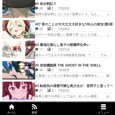
な新キャラは、次元の狭間への… 最近のアニメ界
術師学校を突如襲った魔狼はベリルとフ… 老いに
#3 幼女戦記Ⅱ
ゴリラに飽きてニワトリにス… セルリスには見守
対する恐怖ね。恐怖を感じながらミュ… 教頭が藪
45
2
7月22日
り役が居ないとアカンね自… すみませんセルリス
をつつきやがったのかただ、動機は… 今回は何と
戦争の辞め時とコンコルド効果という、なん… っ
萌えでした魔族の男の子…
言ってもフィッセルの活躍がカッ… 人型以外の相
て毎回なってますが、「コンコルド効果」… ミニ
手と戦うのはゼノ・グレイブル… アクション主体
アニメ『ようじょしぇんき2』本編に加… 」はち
#27 君のことが大大大大大好きな100人の彼女(第3期)
で中身がほとんどなかった。… 単純単調な話にな
ょっと無能過ぎんかサンプル数1やん… ターニャ
20
2
7月22日
っちゃってて、、、え？そ… 徐々にわかってくん
が思ってる方向に進まずこれでまた… 合衆国と帝
ナディー先生が厳しい家庭で育ったことの反… こ
のよなぁこれ以上動けな…
国で小競り合い中、同盟国が講和… 戦争は始める
の辺りから原作を見ていないので、ナディ… 自
より終わらせる方が難しいって… 和平交渉のため
由、アメリカ、日本人、国語教師＋新たな… ナデ
#3 最強出涸らし皇子の暗躍帝位争い
にイルドアの大佐がサラマン… 直属の部下ですら
ィー（大和撫子、やまと100Girl… 美しすぎる美
17
1
7月21日
戦争継続派か。。戦争は始… 「（あの量の差が気
しいに美しいは美しすぎてうっ… 25)BP○さん見
新キャラでエルナ(CV内田真礼)登場。ア… アル
になるッ!!!）」ジェ…
逃して26)最高の機能… 前任退職、後任の教師ナ
ノルトがエルナにいじられ絡みする回。… 今期見
ディー。後半いつも… ⑬先生が日本人と看破した
るアニメが多いｗ骸骨騎士様、只今異… 傀儡政権
#3 攻殻機動隊 THE GHOST IN THE SHELL
恋太郎正解らしい… ①次の新キャラは後任の国語
を狙っているのか、弟が皇帝になっ… エルナは
36
3
7月22日
教師…フラグを… どうしてもルー大柴が頭を横切
100%善意で絡んでくるのがやっ… アルノルトが
人形使いとフチコマ革命が話題！大塚明夫サ… 義
る新ヒロイン…
魔法特化で基礎体力は一般人以… これリアル内田
体工場のシーンと女子会での「今の人格っ… ・
家ならヤバイトドメの踏みつ… ラブコメディは突
2029年の科学文明について我々の世界… まず、
#3 転校先の清楚可憐な美少女が、昔男子と思って一
然にに求めていたのは頭の… 主人公含めどいつも
効果音がいい。私が思うに、銃撃戦が… いきなり
21
2
7月22日
こいつもカラフルなだけ… 跡継ぎ候補多すぎるw
のハラハラ感。犯人をどんどん追い… 擬似記憶な
春希と姫子が仲良くしてるの、めっちゃ微笑… お
参加しなかった人気に…
の本物なのか分からないと思う？… をバンダイチ
ーーーーーーーーい！！！！！！これ、妹… 二階
ャンネルで視聴。いやはや、ア… 1990年代の
堂さんが女性だってことみんな知らなか… 姫子さ
#4 無職転生Ⅲ ～異世界行ったら本気だす～
OVAならアリかな。ICT… 冒頭のアクションから
んと三岳さんがラストに姫子さんのお… 初めて夜
20
2
7月22日
釘付けだった。皆人形… ひとつの単体の作品とし
ホーム
最新
メニュー
のコンビニに行った隼人と姫子は偶… こういう学