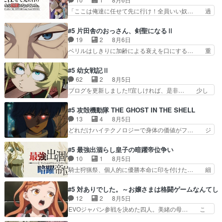
こに行くのだろう、面白すぎ… 姉のした事はただ
希の級友を巻き込んだイジりに動じ… 第５話を
「ここは俺達に任せて先に行け！全員いい奴… 過
単に一族を絶滅させただけ…
U-NEXTで視聴しました。視聴… ラブコメで天然
去、あとを託したロックが今、2人にあと… 木下
ジゴロというかナチュラルヒ… みなもと仲良く話
鈴奈（@0suzuna0）が【マリー… 村ごと乗っ取
#5 片田舎のおっさん、剣聖になるⅡ
す隼人を見てなぜか不安に… 無理なダイエットは
られてたら流石に気付かないか… 《漫画版少し読
19
2
8月6日
禁物だけど、なかなか結… 「これからもお手入
んだことある》エリックとゴ… ロックは敵に容赦
ベリルはしきりに加齢による衰えを口にする… 重
れ、がんばりゅ」ありが…
無くブスっといくから気持… 勇者パーティー再結
ねた歳のせいにしていた限界を超えて命の… いい
成して先にいけで激アツ… 爆縮、幻覚、主人公結
んじゃないですか。魔物の群を発見した… アマプ
#5 幼女戦記Ⅱ
構エグいことするよな… ねぇ猫耳ガール、敵の根
ラにて視聴終わり！サーベルボア討伐… を言い訳
62
2
8月5日
城に乗り込む事を同… 世もや替えが利くと復活P
にしたくないものですねwボア狩り… 先生として
ブログを更新しました!!宜しければ、是非… 少し
とは？！もう来週…
のベリルが好きだけど、今回みた… 4人だけでサ
でもマシな負け方を選んだゼートゥーア… ゼート
ーベルボアを狩りに行く。野営… ・実家周辺でサ
ゥーアの唯一の手駒が強すぎる笑あお… 私にとっ
#5 攻殻機動隊 THE GHOST IN THE SHELL
ーベルボアが暴れてると聞い… ちょっと年齢の事
て完全にご褒美回ゼー様の葉巻シー… やはりター
13
4
8月5日
を言いすぎとゆーか言い訳… ベリルの母もやはり
ニャが後方指揮だと展開に迫力が… “貧乏籤百連
どれだけハイテクノロジーで身体の価値がフ… ジ
只者じゃなかったかベリ…
無料ガチャ”100連でも1回… 2期入ってから地味
ャミングも伏線になるかと思った回想シー… フチ
だよね。ただでさえ幼女… 「餌になってもらわね
コマだいぶ理性持ち始めた。この世界の… 原作読
#5 最強出涸らし皇子の暗躍帝位争い
ばならぬ」って言葉に… ゼートゥーア左遷によっ
んだのもう何年も前なのに、覚えてる… コイルの
10
1
8月5日
て参謀本部の連携が… 緊張感ある戦闘描写とギャ
汚職を突き止めるべくバトーの指導… やまとん1
騎士狩猟祭、個人的に優勝本命に印を付けた… 細
グ今週の『有能な…
号はどこの部分で使うのだろう？… 日本とロシア
かい設定を考えるのが面倒な時は古代魔法… エル
が絡む政治の話かつ色々な用語… 第５話を
ナがチートすぎる笑アルは最初から自分… プラネ
#5 対ありでした。～お嬢さまは格闘ゲームなんてし
primevideoで視聴しまし… 前回同様『イノセン
ット・ウィズ展開アツいな「騎士狩猟… 麦茶どこ
12
2
8月5日
ス』を含む押井・神山版… 第５話「EPISODEラ
ろかタイトル通り麦茶の出涸らしぐ… 第５話を
EVOジャパン参戦を決めた四人。美緒の母… こ
ストの母親の気持…
ABEMAで視聴しました。視聴に… 復讐に燃える
の作品に唯一足りないと思ってた(無くて… 見た