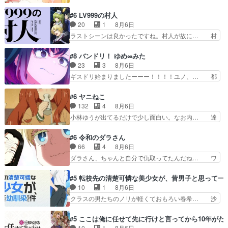
へのアニメ布教全員が同人誌即売会の… 買っても
と違って霊が大人しいなと思っ… 最後にカムイさ
らえた最初の一冊お客にプロポーズ… 遅れて5
#6 LV999の村人
んを怪異と見間違え叫んでお… 交通系悪霊除霊ツ
話，コミティア前哨戦ですが，ここ… 「同情は創
20
1
8月6日
アー編！どっちが悪かよく… よく見ないと気付け
作の敵」いい言葉だ。でも応援す… 東京で開かれ
ラストシーンは良かったですね。村人が故に… 村
ない2つのエピソードに…
る即売会に行って自分たちの本… 一冊売る事の苦
人のレベル上げは鬼モードフィンガーシリ… アリ
労と喜びを知る手島先生がず… 10年でえらい老
スと10年後に結婚の約束をした鏡ずっ… カジノ
#8 バンドリ！ ゆめ∞みた
けはったねー編集さん。同… 自分の妄想を買って
スタッフ募集するも集まらない更に追… 王命でク
23
3
8月6日
くれる人がいるというも… 初めて自分の漫画が売
ルルの監視をすることになったデビ… 最強の村
ギスドリ始まりましたーーー！！！！ユノ、… 都
れた時の感動、懐かし…
人・鏡との出会いで少しは変わった… やはり何か
子さんがめっちゃ情緒不安定になってて怖… 超回
悲しい過去がありそうな。鏡のも… パルナの魔族
復を見守っていかないと、ですね！！み… 開幕聞
#6 ヤニねこ
への恨みは根深そうやね姫を舐… 新キャラが登場
き取りスタッフに定治いなかった？ま… ののちゃ
132
4
8月6日
早々変態扱いされてる件。タ… まだまだお元気そ
んのお手当てはお節介だったりする… ビオラの立
小林ゆうが出てるだけで少し面白い。なお内… 達
うなお声で……不意打ち過…
ち回り害悪すぎるお近づきの印が… ・律っちゃん
郎が獣人に◯◯◯される強制百合を期待し… ヒグ
明るくなったね♪・メンバーの… 一難去ってまた
マドンってなんなん！？人見知りっぽい… なんな
#6 令和のダラさん
一難、律がビオラの呪縛から… 「私はあなたが嫌
ら下ネタ0じゃなかったかこんな回が… 他のエピ
66
4
8月6日
いなんです」「バンドやめ… 何が起きているの
ソードに対してマイルドな回だった… 今回はだい
ダラさん、ちゃんと自分で仇取ってたんだね… ワ
か！？次週、みゅーたいぷ…
ぶある程度抑えてる？w感じな気… アルねこ、そ
イが必死でケロロじゃないのよケロロじゃ… ロボ
うはならんやろ映画のワンシー… さっきまで生き
ットに憧れてビーム撃ちたいと…そうい… 余りに
#5 転校先の清楚可憐な美少女が、昔男子と思って一
ていたゴキブリ死んでるGP… アルねこ危険です
も凄惨なダラさんの過去ダラさんの６… 過去編は
10
1
8月6日
よね。健康的な面で··江… 酔い潰れ行き着いた江
これで一区切りかなギャグも面白い… ガンガガン
クラスの男たちのノリが軽くておもろい春希… 沙
ノ島で、朝日を眺めな…
♪薫がなんかしっかり歌ってロマ… 姉巫女の誤
紀は隼人への片思いを拗らせているタイプ… みな
算、クソみたいな嫉妬の末路よ。… 私、そんなに
もちゃんが透けブラしててびっくりして… レベル
#5 ここは俺に任せて先に行けと言ってから10年が
日頃からガンガン言うてないで… このアニメはど
のキャラが登場。相変わらず顔や体の… 隼人が春
10
1
8月6日