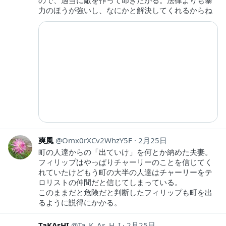
ので、適当に敵を作って叩きたがる。法律よりも暴
力のほうが強いし、なにかと解決してくれるからね
爽風
Omx0rXCv2WhzY5F
2月25日
町の人達からの「出ていけ」を何とか納めた夫妻。
フィリップはやっぱりチャーリーのことを信じてく
れていたけどもう町の大半の人達はチャーリーをテ
ロリストの仲間だと信じてしまっている。
このままだと危険だと判断したフィリップも町を出
るように説得にかかる。
TaKAsHI
Ta_K_As_H_I
2月25日