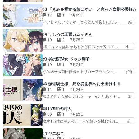
オラの次の一手が動き始めました。それに… ビオ
入ってるのは黒絵がデスメタル… 黒絵が男で唯一
ラがまじで何がしたいかわからん！先生… 陰キャ
#3 「きみを愛する気はない」と言った次期公爵様が
心を許す、母の友達である光… 黒絵の可愛さレベ
の間合いにスルっと入ってきて相手の… ビオラが
17
1
7月25日
ルが止まらない。南くんと… 黒絵の母とのやり取
都子さんを籠絡しに来ててやばいぞ… マネージャ
いいじゃないですか！どんどん仲良しになっ… 結
りでエヴァの加持さん思…
ー現実版初登場！バレーボールに… 藻掻きながら
婚初日で君を愛する気はないものはやはり… 今期
前に進もうとするあられと律少… ビオラスマイル
の恋愛系で1番これが好き。愛する気は… 今晩
#4 うしろの正面カムイさん
で相手の緊張を解く相手の共… たまったアニメ
は、2130頃からシンデレラガールズ… 公爵の妻
19
2
7月25日
50本だってｗ今日も帰った… マネージャー実在
なのに着てる洋服がシンプル。テー… まあ、これ
JSコスプレ無理があるけど口裂け女寄って… 小
した大逆風のハズなのに全…
は見なくていいな。むしろ判断が… 自分でも気づ
学生コスには無理あるぞ。そのベットの下… シヅ
くほど嫉妬してる様子は可愛い… 次期公爵様がな
カちゃんがヤバすぎてボキキしそう(ぇ… 口裂け
#3 炎の闘球女 ドッジ弾子
ぜかヒロイン化していますデ… 【今夜のアニメA
女って人を襲うって知らなかった…ポ… そのスタ
19
1
7月24日
は…】前向き没落令嬢×こ… 「ぼやっとしてたら
イルで小学生ファッションは口裂け… 相変わら
小仏珍子cv前田佳織里トリガーフラッシュ… 宇宙
菜園の領地の外まで開墾…
ず、尺の都合なのか原作漫画の細か… 除霊士カム
背景でナレが始まり音楽が1本引きギタ… 珍子を
イと助手シヅカのエッチで笑える… 今回はかつて
いたぶってるのか！？Cパートで懐か… 普通にド
#3 骸骨騎士様、只今異世界へお出掛け中Ⅱ
昭和キッズを恐怖のどん底へ突… 現代で有名な口
ッジが激アツ。いや羽仁衣が初めて… 優谷優の声
11
1
7月24日
裂け女登場！お市ちゃん、ポ… ろくろ首の除霊シ
優に「ちんこ」って言わせてて興… 珍子ちゃ
凄え料理だな酔いどれターキーwとりあえず… ２
ーン「悪霊退散」のパチン…
ん………！！！！？！先週に引き続… これは意図
期第３話感想：まさか最初に出て来た兄妹… 妹想
的に1～2話でスルーしたことだ… これは本作に
いの良いお兄ちゃん！！現場も楽しかっ… 第３話
#4 LV999の村人
限ったことでなく、最近のアニ… 東山朱莉
をｄアニメストアで視聴しました。視… ローデン
50
1
7月23日
（AkariHIGASHIYAM… こんなに可憐で可愛い泣
王国ホーバン領を訪れたアーク一行… 1期に引き
魔物1万体に主人公が一人で戦いを挑む流れ… 前
き虫メイドが僅か3…
続き２期にも出演させていただけ… 1期の頃から
半は魔族へ恨みを持つだろうパルナの強い… 両親
思ってたんだけどヒロインのエ… 依頼を受けて問
を魔物と人間に殺された鏡の生い立ち。… 勇者た
#4 ヤニねこ
題解決特筆する事は無いが、… 今週もありがとう
ちを信じてアリスを預ける、鏡を信じ… 勇者パー
149
4
7月23日