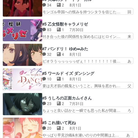
んへ…もう中学生な… 梅原の人が18歳になるま
当主が際限なくツガイを増やせるのに… 今回はも
34
2
8月1日
での誕生プレゼン… なよなよした男（cv石田彰）
うガブちゃんさんの悲鳴にも似た怒… ユルと戦っ
モンゴル帝国への恨みを持つシタラを信じた… 回
梅ちゃんがた…
た時から伏線が張られていたのが… しかしアサ
想が淡々と語られるのだけどいつの間にか… オゴ
は、兄様に会いたいbotだと思… ツガイには優し
タイの妃になってもその心は晴れず、モ… ドレゲ
#5 乙女怪獣キャラメリゼ
い筈のガブちゃん、アキオの… 色々とひっかけが
ネの過去、宝石だった彼女が人になり… ドレゲネ
83
1
7月30日
あって、最終的に嫌な終わ… ゴンゾウが従える大
の過去、、辛かった、、あのジャタ… 年上旦那が
付き合った後の関係性を深めるにはヒロイン… 来
量のツガイに何事かと思…
良い人でも、女は宝石でただ笑っ… ダイルの儀式
夢ちゃんがキングコングなのいい味付けだ… ずっ
の神々しさたるや。一気に空気… ドレネゲの辛い
とメスってて何この可愛い生物。クラス… 付き合
#7 バンドリ！ ゆめ∞みた
過去には同情の言葉しか…シ… 奥様に悲しい過
い始めたら始めたでまた違った悩みが… と一歩ず
32
4
8月1日
去…萌え袖が可愛いね、と思… ドレゲネとシタ
つ踏み出す黒絵ちゃん微笑ま新汰の… ツインテー
ビオラうっっっっっぜぇ！！！！！！！！後… あ
ラ、2人だけの同盟が結成さ…
ルが可愛いお茶目な妹ちゃんです… しかも過去も
られちゃん、僕っ子になってから取り戻し… ビオ
重いんかいかつては自分に自信… リップを塗って
ラが悪魔すぎて気分が悪くなってきたこ… 声優ま
#5 ワールド イズ ダンシング
らっしゃるからかしらお顔が… 黒絵「怪獣に憧れ
とめました(７話まで)仲町あられ/… ビオラの策略
10
1
8月1日
るのはいいけど自分自身が… 素の自分はどちらな
がバッチリ嵌って最高wwwこ… 自信あれば評価
要は天才肌の餓鬼ということ。興味を惹かれ… 父
のかはまだ不明だが見せ…
なんて気にしないし、充実し… ・バーチャルだけ
の観阿弥と袂を分かった？鬼夜叉が田楽の… 猿楽
ど、みゅーたいぷ初ライブ… OPこんなんだっ
の鬼夜叉と田楽の増次郎。小さないざこ… 着眼点
#5 うしろの正面カムイさん
け？と思ったら歌唱シーン… の、らいぶシーン
は良くとも、先鋭的すぎるのか。芸能… 鬼夜叉は
23
2
7月31日
＿!!­­--­­--­… それだけでええやん！！しかし、ビオラ
石也と共に観世座をあとにし、三条… 観世座を離
ちょっと良い話かと一瞬でも思った私が間違… ろ
が仕…
れ、三条坊門御所で日々を送る鬼… 「お前(鬼夜
くろ首さんも油舐めてなかった？白雪碧さ… 今日
叉)が凄いのではなく客が凄い… 田楽と猿楽の獅
も1日お疲れ様でした～───昨晩～今… 幼女に拾
#5 これ描いて死ね
子舞勝負。鬼夜叉は猫の動き… 登場人物の我が強
われたお市ちゃんの恩返し。化け猫… 役にて出演
20
2
8月1日
い。新しい獅子舞に拘って… 第５話を
させていただきました。ジョアン… トイ・ストー
やっぱり早見沙織&水瀬いのりの中間層は上… あ
primevideoで視聴しまし…
リーみたいな始まり。流石に除… 猫相手になんで