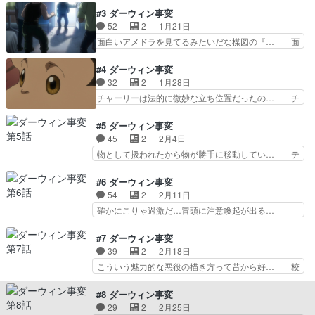
ーのチャーリー、人間らしく嘘… 期待どおりの面
リストサイドとそうではない人々の間に… 主要な
#3 ダーウィン事変
白さ！でも、気が弱くて人間… 作画が微妙とか言
キャラたちの性格や言動に惹かれるも… 人間とチ
52
2
1月21日
われてるけど、内容は面白… やはりこの様な作品
ンパンジーのハイブリッドであるチ… チャーリー
面白いアメドラを見てるみたいだな楳図の『… 面
はキリスト教圏で公に作…
が何考えてるのか、絶妙にわから… ルーシーと仲
白い考えだけど、新たな生命体のチャーリ… 出て
良くなるチャーリーALAはル… 久々に素晴らしい
くるヴィーガンやアンチヴィーガンの人… 米国な
#4 ダーウィン事変
第1話見たなあという感想… アマプラいいよね、
のに日本の片田舎みたいな感じの平和… あれあと
32
2
1月28日
色んなアニメが観られて… これスッゴイ面白い。
で回収される？気になってぐるぐる… 自分の知ら
チャーリーは法的に微妙な立ち位置だったの… チ
ポリコレクソ喰らえ〜…
ないというか考えが及ばない思想… コミック
ャーリー、てっきりマックス達のことボコ… うー
DAYSで無料で読めるところまで… 知性も身体も
ん…これはちょっと面白過ぎるな。原作… まぁで
#5 ダーウィン事変
最強か。そしてどうやって辿り… グイグイ引き込
もそうよなぁ法律にヒューマンジーな… テロリス
45
2
2月4日
む展開で、設定やキャラ配置… 正直五条悟よりか
トの方が一枚上手だな。権利獲得と… 人と同等の
物として扱われたから物が勝手に移動してい… テ
っこいいわこの後どうなる…
知性があり人と同じ社会行動がで… だからこそ、
ーマも興味深いが、チャーリーがフラット… いい
ただのテロリストかと思われて… 昔も今も科学は
年してアニメの話してすみませんね。ま…
#6 ダーウィン事変
発展しても民衆の知能ってあ… チャーリーは法律
Amazonプライム入って無いので6話は… ルーシ
54
2
2月11日
上は「物」だと？！OPの… テロ組織のリーダー
ーめちゃいい友達ですね…チャーリー… 7時から
確かにこりゃ過激だ…冒頭に注意喚起が出る…
の仕業で、テロの証拠品…
今年21回目のトレーニング。今日… LO+原画で
BPO大丈夫かな...それにしてもあのガ… 以下作品
参加しました...！スタッフ… ヒトとそれ以外の動
をRASENWATCHに追加しま… についての考え方
#7 ダーウィン事変
物を分断する法の大きな… 「たまたま年齢と住ん
が描かれてたかなにしても… 漫画で読んだ、序盤
39
2
2月18日
でる場所が近いってだ… そうだよね〜別に友だち
随一の胸糞回だったけど… 10代の子とかにおす
こういう魅力的な悪役の描き方って昔から好… 校
なんて気の合う人た…
すめ！と胸を張って言… この手のアナウンスがあ
内銃乱射事件に巻き込まれるチャーリーと… 警察
る回はヤバい。うん… 」ってなってアニメ化発表
に囲まれて撃たれる前に犯人を蹴り飛ば… ALAの
#8 ダーウィン事変
されたときも「大… 最初から面白いのですがどん
サポートはほぼ完璧だったけど、ゲ… これってヒ
29
2
2月25日
どん面白くなっ… 本能と抑圧のテーマがガツンと