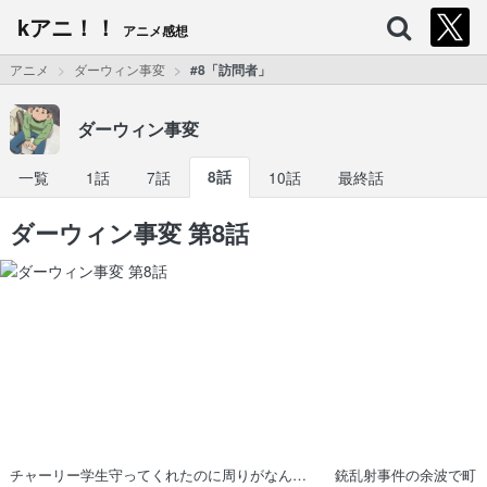
kアニ！！
アニメ感想
アニメ
ダーウィン事変
#8「訪問者」
ダーウィン事変
一覧
1話
7話
8話
10話
最終話
ダーウィン事変 第8話
チャーリー学生守ってくれたのに周りがなん… 銃乱射事件の余波で町