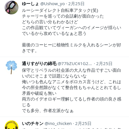
ゆーしょ
Ushow_yo
2月25日
ルーシーダイレクト自転車アタック(笑)
チャーリーを巡っての会話劇が面白かった
どちらの言い分もわかるけど
この作品観ていてヴィーガンへのイメージが揺らい
でいるから攻めているなぁと思う
最後のコーヒーに植物性ミルクを入れるシーンが好
きです。
通りすがりの綿毛
77bZUC41G2f1vKT
2月25日
保守とリベラルの社会派の大人な作品ですごい面白
いのにそこまで話題にならないな
俺いつも色んなアニメをボロカス言うけど、これは
今の所全然隙がなくて整合性もちゃんととれてるし
矛盾や破綻も無い
両方のイデオロギー理解してるし作者の頭の良さ感
じる
でも多分、作者左派かなぁ
いのチキン
ino_chicken
2月25日