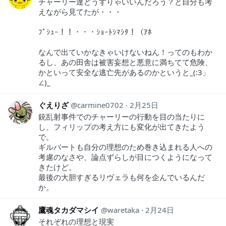
チャーリー達どうすりゃいいんだろう？と自分も考
えながら見てたが・・・
ﾌﾟｼｭｰ！！・・・ｼｮｰﾄｼﾏｼﾀ！（ｱﾎ
なんで出ていかなきゃいけないねん！ってのもわか
るし、あの田舎は被害妄想と悪意に満ちてて危険、
かといって安全な逃亡先があるのかというと_(:3」
∠)_
ぐえりざ
carmine0702
2月25日
銃乱射事件でのチャーリーの行動を目の当たりに
し、フィリップの考え方にも変化が出てきたよう
で。
ギルバートも自分の理想のため巻き込まれる人への
考慮のなさや、論点ずらしが目につくようになって
きたけど。
最後の大胆すぎるリヴェラも何を企んでいるんだ
か。
鷹魂タカダマシイ
waretaka
2月24日
それぞれの理想と現実