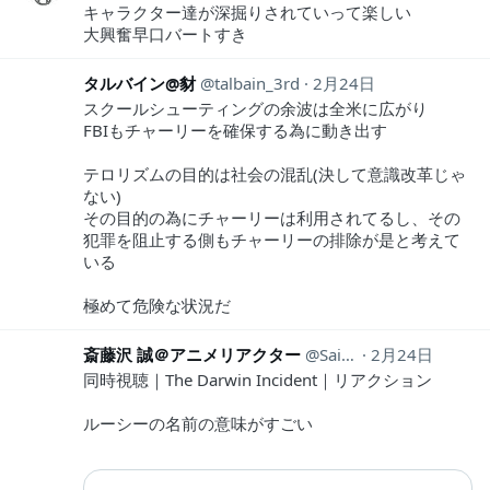
キャラクター達が深掘りされていって楽しい
大興奮早口バートすき
タルバイン@豺
talbain_3rd
2月24日
スクールシューティングの余波は全米に広がり
FBIもチャーリーを確保する為に動き出す
テロリズムの目的は社会の混乱(決して意識改革じゃ
ない)
その目的の為にチャーリーは利用されてるし、その
犯罪を阻止する側もチャーリーの排除が是と考えて
いる
極めて危険な状況だ
斎藤沢 誠＠アニメリアクター
Saitozawa
2月24日
同時視聴｜The Darwin Incident｜リアクション
ルーシーの名前の意味がすごい