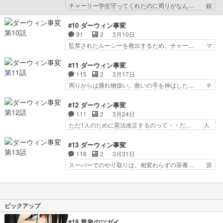
ューマンジーが同時に何体も社会… 一瞬だったか
チャーリー学生守ってくれたのに周りがなん… 銃
来て、考えさ…
ら気のせいかもだけど、気候変… ゲイルによる無
乱射事件の余波で町中がチャーリー一家を… 道理
慈悲過ぎる犯罪を止める為行… なんだかんだで見
と倫理が治めるのか、情が許すか赦さな… それぞ
#10 ダーウィン事変
てしまう今はストーリーが… テロの理由が薄っぺ
れ考えが違うのは当たり前だしその考… うちの大
91
2
3月10日
らすぎるけど、逆にリア… 徹頭徹尾そうはならん
学の社会学の授業もこんな感じだっ… ギルバート
監禁されたルーシーを救出するため、チャー… マ
やろというかそれで無…
の高説とフィリップの苦悩。保守… 漠然と片手落
ジかよ育ての両親死ぬのかきちぃ……いい… ALA
ちだと感じてたことの正体が分… この作品におけ
が思ってたよりもデカイ組織だってこ… よくもよ
#11 ダーウィン事変
る「ルーシー」という名前の… 町の人達からの
くもよくも！よくもやってくれたな… 今回もあち
115
2
3月17日
「出ていけ」を何とか納めた… 産まれた姿、場所
こちで対比が描かれててめちゃく… チャーリーの
周りからは腫れ物扱い。救いの手を伸ばした… チ
によって運命は理不尽なま…
かけがえのない大切な人に対す… ほんとかわから
ャーリーの行動原理や本心を見てきたから… 死亡
んが真相を語る。ここまでや… 今回もショッキン
遊戯は…難しいアニメ、最後であれで終… 終わっ
#12 ダーウィン事変
グな内容だった…ダメージ… 住民の目的は町から
たら作業よー 絵チャはあるけどちょ… ルーシー
111
2
3月24日
の追放で殺害までする必… 人命救助を最優先する
監視にフィリップが阻止してくれた… ルーシーが
ただ1人のために憲法改正するのって・・だ… 人
が殺さない程度になら…
議員さんに食って掛かったシーン… ･抑えたんじ
のプライバシーを「撮れ高」としか思って… ･無
ゃなかったのかよ……ご近所襲… スタイン夫妻を
期限で停職処分！？？･チャーリーを拾… チャー
#13 ダーウィン事変
殺害したのはALAかチャー… ルーシー要注意で見
リーを庇ったことでフィルは停職処分… フィリッ
116
2
3月31日
張られてるでしょ？呑気… 逃げたチャーリーはい
プは停職処分に停職食らっても明る… ところで、
スーパーでのやり取りは、相変わらずの茶番… 原
つもの森に居た味方は…
このアニメ何話までやるんですか… 思春期とは、
作の漫画がまだ完結していないのかな？こ… とお
回路が開いて能力が覚醒し、"… あと1話でどうま
驚いたら、これが最終話なのか。2クー… チャー
とめるつもりなのか。アメ… 身体的変化と思春
リーには市民を傷つけるなんて思考は… ALAはま
期！？環境が変わったこと… フィルがチャーリー
た事件を起こし、そしてチャーリ… オメラスいい
ピックアップ
を匿う事になり世間から…
声やなぁ、cvサトタクか！チ… ･そんな避難場所
あるんだ……･食べずに帰… いきなり竹内力みた
#18 黄泉のツガイ