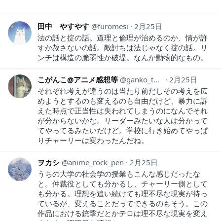
田中 やすやす
furomesi
2月25日
法の話と掟の話。道理と倫理が治めるのか、情が許
すか赦さないの話。敵討ちは法じゃなく掟の話。リ
ンチは構造の脆弱性か破堤。なんか動物的なもの。
こがんこ@アニメ感想等
ganko_thought44
2月25日
それぞれ考えが違うのは当たり前だしその考えを広
めようとするのも変えるのも自由だけど、暴力に訴
えた時点で正当性は失われてしまうのになんでそれ
が分からないかな。リーダーみたいな人は分かって
てやってるみたいだけど。学校に行き始めてやっぱ
りチャーリーは変わったんだね。
ヲカシ
anime_rock_pen
2月25日
うちの大学の社会学の授業もこんな感じだったな
と。仲裁役としても分かるし、チャーリー側として
も分かる。理想を追い続けても理不尽な現実が待っ
ているが、変えることだってできるのもそう。この
作品における銃撃だとかテロは理不尽な現実を変え