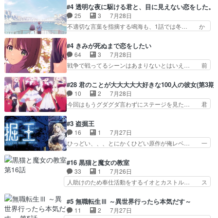
おっさんの汗を拭くのは嫌や… 押井守監督のイノ
スターを呼ぶ笛？黒幕は狩猟祭とは関係… 平凡な
#4 透明な夜に駆ける君と、目に見えない恋をした。
センスの土台になったエピ… コミカルなのにも慣
少女に見える眼鏡w眼鏡属性は持ち合… 神アニ
25
3
7月28日
れてきました。１話でし… ロボットの反乱は今と
メ、ケテーイ！「騎士狩猟祭、前夜の… フィーネ
不適切な言葉を指摘する鳴海も、1話では冬… か
なっては良くある話し…
がアルノルトに活躍してもらいたが… 第４話を
けると鳴海のやり取り微笑ましいw良い奴… どう
ABEMAで視聴しました。視聴に… 第４話、アル
接していいのかわからず戸惑うかけるも… 盲目だ
#4 きみが死ぬまで恋をしたい
とフィーネの２度目のデート出… マジできな臭い
と相手の表情も分からないからどう思… 今期のバ
64
3
7月28日
ぞ帝位争い。姉からの刺客を… ふぃーねと町の様
ックナンバーみたいなOPアニメ。… 初デートで
戦争で戦ってるシーンはあまりないとはいえ… 前
子を見に行ったら町中で窃…
冬月を笑わせようとする姿も冬月… 特に大きな事
回までにあまり見れなかったようなシーナ… ミミ
件やイベントが起きるでもなく… 初デートで冬月
の存在で揺らぐ14クラス約束された死… ミミの
#28 君のことが大大大大大好きな100人の彼女(第3期)
を笑わせようとする姿も冬月… 3話までは主人公
秘密をあっさり受け入れたのは拍子抜… 蘇生魔法
10
2
7月28日
がどうでもいいことでずっ… 花火購入に浅草へ…
って下衆い国なら進退窮まったら手… 蘇生魔法ヤ
今回はもうグダグダ言わずにステージを見た… 君
行き当たりばったり訪問…
バイけどミミいなかったら詰んで… アニメオタク
のことが大大大大大好きな１００人の彼女… 100
あるある：作中に花が登場する… ご視聴ありがと
カノ版ラブライブ！？こういうのは人… 俺、みん
#3 盗掘王
うございました！アリとセイ… ごめん、そういう
なのレッスン動画をDVDが焼きき… アナウンス
16
1
7月27日
話がしたい作品じゃないの… 第４話感想：その口
役で出演いたしましたみんなのア… 恋太郎ファミ
ひっどい、、、とにかくひどい原作が俺レベ… 一
止め効果あるかな？ミミ…
リーがガチでアイドルに挑戦！… ギャグギャグし
般人が巻き込まれることもあるのか結構面… 久野
くもド直球で泣ける回来たな… 【完全初見】100
美咲さんと言えば幼女！アイマスの市原… 遼河は
#16 黒猫と魔女の教室
カノGirlfrien… 『アイドル伝説恋太郎ファミリ
目的の為には人命も軽視するタイプの… 4つのス
33
1
7月26日
ー』にて「ア… 安木路佐ウル子役で出演いたしま
キルが揃う。広い墓を捜索中、遼河… 村正はそん
人助けのため奉仕活動をするイオとカストル… ス
したクォリ…
なおどろおどろしいエピソードあ… 気持ちよくし
ピカも大概怖がりだけど、カストルが更に… イオ
ようとしてるのはわかるけど。… 韓国ご自慢の俺
とカストルの共通点は、魔法の制御が出… 椋鳥の
#5 無職転生Ⅲ ～異世界行ったら本気だす～
レベのアニメ制作を日本に奪… 予言で正体がバレ
大群て…住民から迷惑がられてない？… キングコ
11
2
7月27日
る、もう騙し討ちは出来な… 村正の墓、アニメで
ングor進撃の巨人牡羊座のアルデ… スピカ・イ