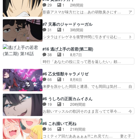
いな猿人が出てきてビッ… グレイスのおかげでス
29
1
2時間前
ーパーでいい感じにま… チャーリーを知らない子
影森アスマが味方だとは…あの胡散臭さにす… ア
どものジハン、純粋…
バンはミネナギサアサ脱出時の話しか下界… やは
りアスマ(石田彰キャラ)は裏切り者た… 原作を読
#7 天幕のジャードゥーガル
むの我慢していてよかっただって顔… どんどん増
31
1
3時間前
えるツガイツガイよりも腹黒い人… 夜桜は「顔で
シタラはドレゲネを復讐仲間に引きずり込む… ト
損してる」って言うけど、声で… おかしいな石田
ルイ家と、大カアンを支えるチャガタイ家… トル
が実はいい人っぽい？まだ分… 人を信用出来ない
イに功績を挙げさせて政権と軍のバラン… 覇道の
#16 逃げ上手の若君(第二期)
ましてはアサちゃん目的で… "顔で損してる"企み
トルイと王道のオゴタイって感じかな… 賢い人物
38
1
8月7日
顔て何…wアスマさん… 顔で損してるアスマさん
の行動は想定した目的達成のための… シタラとボ
時行「あなたの役に立って恩を返したい」頼…
ついでに声でも損し…
ラクチンの考えが初めてシンクロ… ドレゲネのテ
元々1期からそうだっただろと言われると返… こ
ントを後にするシタラの背後を… 「表裏一体のモ
のアニメの演出、同じCloverWor… 貞宗の思考を
#6 乙女怪獣キャラメリゼ
ンゴル政治」国家の表舞台に… 前回のシタラと対
読み切れなかったのは、経験の… 信濃仮面いった
66
1
8月6日
比したおおらかな笑顔が印… 戦争よりも経済の領
い誰なんだ！役に立ちたいで… 人形だったり将棋
来夢を誑かした岡田と遭遇、でも岡田は気付… 自
域をその視野に入れてい…
だったり、諏訪神党の三大… ・これ罠じゃない
分も相手の容姿しか見てなかったと気付き… みん
の？・砦を捨てるって同盟… 合戦における伝令の
なからのメイク道具が、らいりーさんを… らいり
#6 うしろの正面カムイさん
意味。特に諏訪の地は山… 薄々思ってたけど実写
ーの影響で理想に向けて努力する黒絵… コングと
19
1
20時間前
パートに対する熱意が… 亜也子ちゃん面白い親父
ゴ〇ラの怪獣大決戦!?w黒絵の友… らいりーが己
お願いマッスルの歌詞そのまま言ってて草今… 今
さんが無事で良かっ…
のルッキズムと相対する話とし… らいりーさんが
日も1日お疲れ様でした～バタバタしてて… 霊を
容姿の美醜でしか人を見ない… 校外学習で奥多摩
大量に成仏させた ジェットババアの亜… 1日で
#6 これ描いて死ね
の小河内ダムに来た黒絵た… ライリーが好きだっ
6人は流石絶倫カムイ婆もしっかり抱… 今回は交
36
1
21時間前
たクズ男ハルゴンが懲ら… メイクでちょっと勇気
通悪霊の除霊ツアー。Aパはいつも… 前半の霊カ
コミティア回だああぁぁぁ!!!これ見てた… 妻と子
出てる黒絵ちゃん可愛…
モみたいになってるよねwジェッ… 今回はいつも