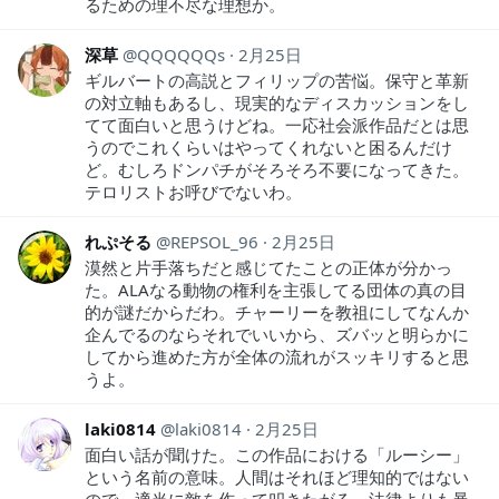
るための理不尽な理想か。
深草
QQQQQQs
2月25日
ギルバートの高説とフィリップの苦悩。保守と革新
の対立軸もあるし、現実的なディスカッションをし
てて面白いと思うけどね。一応社会派作品だとは思
うのでこれくらいはやってくれないと困るんだけ
ど。むしろドンパチがそろそろ不要になってきた。
テロリストお呼びでないわ。
れぷそる
REPSOL_96
2月25日
漠然と片手落ちだと感じてたことの正体が分かっ
た。ALAなる動物の権利を主張してる団体の真の目
的が謎だからだわ。チャーリーを教祖にしてなんか
企んでるのならそれでいいから、ズバッと明らかに
してから進めた方が全体の流れがスッキリすると思
うよ。
laki0814
laki0814
2月25日
面白い話が聞けた。この作品における「ルーシー」
という名前の意味。人間はそれほど理知的ではない