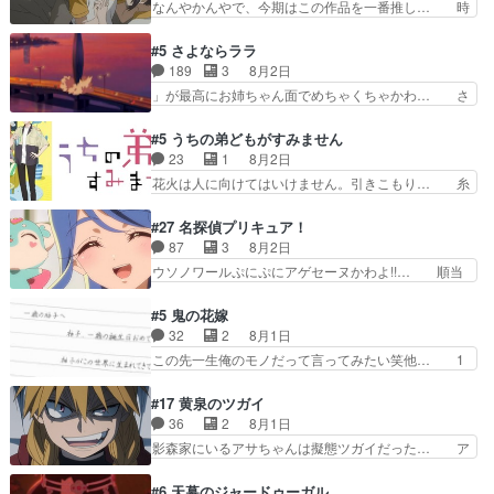
なんやかんやで、今期はこの作品を一番推し… 時
氏容姿も評価してし…
ってほしいちゃんとした別れ方し… サラは未練0
給50円じゃ借金は減らない(^_^;サ… 葵ちゃん可
だと言っていたけど人の気持ち… 実は結構好きな
愛すぎるな楠木ともりちゃんのね… デフォルメさ
#5 さよならララ
キャラモヤモヤする別れ方だ… 役で出演させてい
れた表情が特に多かったのが印… 葵＆茜の回も良
189
3
8月2日
ただきました！よろしくお… 毎クールメインヒロ
きでした。あの証拠写真、ひ… 互いが互いのこと
」が最高にお姉ちゃん面でめちゃくちゃかわ… さ
インを好きになっちゃう…
を想っているのにすれ違っ… 第５話をｄアニメス
すがに割れた窓ガラスの弁償は求められた… 逡巡
トアで視聴しました。視… 葵ちゃんに〝瑞佳ちゃ
を振り切ってみんなに謝ったララの思い… 仕事に
#5 うちの弟どもがすみません
んと練習したい〟と言… 本当この作品は「キャ
馴染めない辺り観ていて苦しいところ… ララちゃ
23
1
8月2日
ラ」を活かすのがうま… みずかちゃんの介入で双
んの事情はもう少し皆に話して良い… ララと茉里
花火は人に向けてはいけません。引きこもり… 糸
子の仲にヒビが………
とで初のアルバイト。七転八倒し… 労働するプリ
はまだ柊の顔も見たことなかったっけ！1… って
ンセスえらい。プリンセスの精… アンデケン行っ
お名前を見たんだけどあの中村大樹さん… 糸ちゃ
#27 名探偵プリキュア！
てケーキ食べて、帰りにカメ… ララが働く事での
んカッケー、色んな意味でwゲームが… 姉から性
87
3
8月2日
てんやわんや。働いて大変… 地道に働き人と関わ
的興奮覚えてないよね？なんて言わ… テーマ：引
ウソノワールぷにぷにアゲセーヌかわよ!!… 順当
る日々の中に愛を見いだ…
きこもりの理由感想は、久しぶり… 元ゲーマーな
にマコトジュエルの争奪戦をやったと。… 記憶を
ので、はちゃめちゃ楽しく作業… 糸ちゃんと源く
取り戻し正式に探偵事務所で働き始め… ポワロ、
#5 鬼の花嫁
んの距離感おかしいね(*´… 糸と源ははよ好きお
元ネタを解説して原作に誘導するの… くれあさん
32
2
8月1日
うとると言わんかい！引… ショウくんと対等に話
の探偵としての初事件にしてちょ… ・急にクイズ
この先一生俺のモノだって言ってみたい笑他… 1
すためにゲームをする…
番組が始まったw・妖精ウソノ… るるかの助手だ
歳からの誕生日プレゼント………とは思っ… 玲夜
った？今回が初めての探偵活… 探偵じゃなかった
さん柚子に18年分の誕生日プレゼント… 柚子は
#17 黄泉のツガイ
の！？クレアさん探偵すぎ… 突然のポアロクイズ
鬼龍院家から初めて学校に通う事にな… プレゼン
36
2
8月1日
は草なんよ。んで、あん… 今回からついにくれあ
ト攻撃ヤバすぎるwwwヴァイオレ… 玲夜さまサ
影森家にいるアサちゃんは擬態ツガイだった… ア
が探偵事務所の仲間に…
プライズの、これまでの柚子ちゃ… 玲夜から柚子
サが置かれた立場や気持ちを汲んで熱くな… 屋敷
へ17年分の誕生日&を未来に… 「​​13歳の柚子ちゃ
にアサはいなかった逆にガブちゃんはい… 影森の
#6 天幕のジャードゥーガル