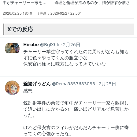
中がチャーリー一家を… 道理と倫理が治めるのか、情が許すか赦さ
な… それぞれ考えが違うのは当たり前だしその考… うちの大学の
2026/02/25 18:40
2026/02/27 22:56
社会学の授業もこんな感じだっ… ギルバートの高説とフィリップの苦
悩。保守… 漠然と片手落ちだと感じてたことの正体が分… この作
品における「ルーシー」という名前の… 町の人達からの「出ていけ」
Xでの反応
を何とか納めた… 産まれた姿、場所によって運命は理不尽なま…
Hirobe
BglXhfi
2月26日
チャーリー学生守ってくれたのに周りがなんも知ら
ずに色々やってくんの腹立つな
保安官は徐々に味方になってきていいな
釜揚げうどん
Reina9857683085
2月25日
感想
銃乱射事件の余波で町中がチャーリー一家を敵視し
て追い出しにかかるの、痛いほどリアルで息苦しか
った。
けれど保安官のフィルがだんだんチャーリー側に寄
ってくの心強かったな。