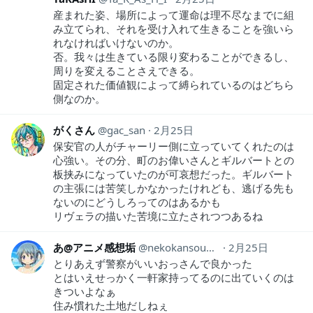
産まれた姿、場所によって運命は理不尽なまでに組
み立てられ、それを受け入れて生きることを強いら
れなければいけないのか。
否。我々は生きている限り変わることができるし、
周りを変えることさえできる。
固定された価値観によって縛られているのはどちら
側なのか。
がくさん
gac_san
2月25日
保安官の人がチャーリー側に立っていてくれたのは
心強い。その分、町のお偉いさんとギルバートとの
板挟みになっていたのが可哀想だった。ギルバート
の主張には苦笑しかなかったけれども、逃げる先も
ないのにどうしろってのはあるかも
リヴェラの描いた苦境に立たされつつあるね
あ@アニメ感想垢
nekokansouyox
2月25日
とりあえず警察がいいおっさんで良かった
とはいえせっかく一軒家持ってるのに出ていくのは
きついよなぁ
住み慣れた土地だしねぇ