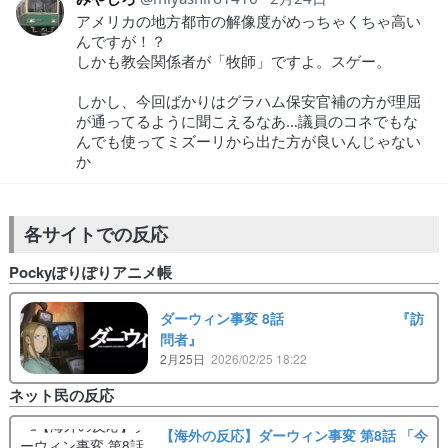
アメリカの地方都市の解像度がめっちゃくちゃ高い
んですが！？
しかも教会関係者が「牧師」ですよ。スゲー。
しかし、今回ばかりはグラハム保安官補の方が理屈
が通ってるように聞こえるなあ…議員のコネでもな
んでも使ってミズーリから出た方が良いんじゃない
か
各サイトでの反応
Pockyぽりぽりアニメ帳
ダーウィン事変 8話 『訪
問者』
2月25日
2026/02/25 18:22
ネット民の反応
【海外の反応】ダーウィン事変 第8話 「今