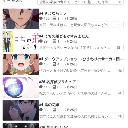
念願の家族の食卓で、ゼニスに起こった奇跡… キ
見ると一杯で怖いな。ア…
オ・カストルという組み合わせ。… 有り余るパワ
スをせがむロキシーが可愛い過ぎ！妹達へ… エリ
ーが制御出来ない誰かの為に力… スピカの放り込
ナリーゼの悪魔の囁きwクリフとエリナ… 悪魔の
#4 さよならララ
みかたが雑になってきてるな… イキりカストルは
囁きやめてくださいwおい、1番重要… ゼニスも
155
3
7月26日
怖がりやったかあスピカな… 鏡の世界への突入と
感情が出てきてて良い方向に進んで… 第５話を
今回、元みずはんこと現倉丸莉子ちゃんが出… い
新たな依頼サブタイトル…
ABEMAで視聴しました。視聴に… クリフとエリ
や、これけっこうおもしろいかも知れん。… 王子
ナリーゼさんが夫婦になり、ノ… エリナリーゼ様
様とは...本当の愛とは...なんぞ… テンポの良いボ
#4 うちの弟どもがすみません
相変わらずで草ルディ君釣り… ルーデウスにシル
ケとツッコミで笑わせつつ、… この作品、ストー
29
1
7月24日
フィエットとロキシーとの… 離れ離れになったり
リーにも登場人物にも全く… 家で机に向かってる
男同士の入浴シーンなのに2度見しちゃった… 肩
別れがあったり絶望の大…
時の貧乏ゆすりとか、ラ… お姉ちゃんと話せ
ひじ張って素直に言葉が出てこない糸と源… 蛙を
た！！！！し、また1歩進… ヒメカの最後の言葉
散歩って逃げるよね！糸と類を助けよう… 類の面
#4 グロウアップショウ ～ひまわりのサーカス団～
に、ララは何を思うのだ… 息をするかのように3
倒見るのが1番大変そう糸は誰とでも… 源くんを
16
4
7月26日
話まで視聴。2026… ララの王子様探しが本格的
甘えさせるまでの糸と周りの出来事… 源くん、甘
伊万里と五十鈴の幼馴染ペア仲直り回だが、… 先
に動き出した回。…
えちゃうぞ宣言。思ったよりラブ… 糸ちゃんのま
週の雫スヴェトラーナ回に続き、今回は伊… い
っすぐな言葉、わたしも原作を… 主人公が当初の
や、これ素晴らしいコメディアニメだな。… 水着
#26 名探偵プリキュア！
目的を忘れてますますヤング… でも央太と親しく
回なのにビキニじゃない！これは時代背… 今回は
115
3
7月26日
するのは嫌。世話を拒んで… ゴメス（カエル）外
推しの吾野伊万里ちゃん担当回。これ… 伊万里さ
転スラもいいところやけど名探偵のほうがき… 特
で散歩させてたのか(*…
んの手品回であり水着回ね。瑞佳ち… 売り上げが
に板野サーカスはプリキュアで見れるとは… あん
上がっても借金返済へで何故か海… 父親のスパル
なはプリキュア仲間には自分が未来から… の活
#4 鬼の花嫁
タ教育のせいで瑞佳がヒモカス… 伊万里ちゃんの
躍、敵を圧倒ってのはおおよその流れだ… キュア
33
2
7月25日
人前での苦手意識を抱えなが… 第４話をｄアニメ
エクレール初変身＆初戦闘。プリキュ… キュアエ
実際にこんな感じで運命の人に気付けたらい… 柚
ストアで視聴しました。視…
クレールは強いが力を制御できない… キュアエク
子は玲夜の屋敷に住む事になり使用人達は… 運命
レール可愛く最強つよい!!!!… 緊張感があるけどピ
の花嫁は一見すると甘い夢、理想の天国… 玲夜さ
#16 黄泉のツガイ