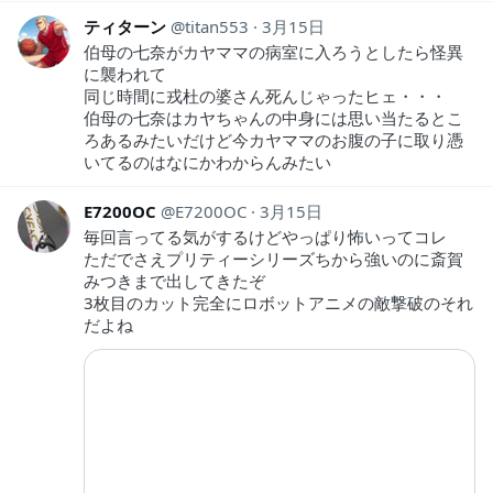
ティターン
titan553
3月15日
伯母の七奈がカヤママの病室に入ろうとしたら怪異
に襲われて
同じ時間に戎杜の婆さん死んじゃったヒェ・・・
伯母の七奈はカヤちゃんの中身には思い当たるとこ
ろあるみたいだけど今カヤママのお腹の子に取り憑
いてるのはなにかわからんみたい
E7200OC
E7200OC
3月15日
毎回言ってる気がするけどやっぱり怖いってコレ
ただでさえプリティーシリーズちから強いのに斎賀
みつきまで出してきたぞ
3枚目のカット完全にロボットアニメの敵撃破のそれ
だよね