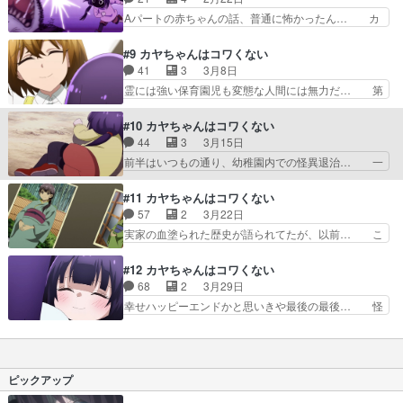
い！！！！！！！！！！！！… きさらぎ駅で降ろ
んとカヤちゃんの会話、可愛すぎだ… タイトル通
Aパートの赤ちゃんの話、普通に怖かったん… カ
されたおじさんがこの後ど…
り、今回はココロワが稲作に挑戦… お
ヤちゃんは神八…8巫女子ハ一代長子継承… アバ
い！！！！！！！！！！！！！！！！！！… ショ
ンを見るかぎりカヤちゃんのママは病院… 病院パ
#9 カヤちゃんはコワくない
ッピングモールにて怪異に襲われるカヤ… 老人ホ
ートのナースコール無視→誰もいなか… 「病院は
41
3
3月8日
ームでの一件から数日後…。パパとシ… 今回も怖
コワくない」「遊具はコワくない」… 病院の話、
霊には強い保育園児も変態な人間には無力だ… 第
い話ではありましたがマネキン達が…
もはや怖い通り越して鬱になるわ… 今回もなかな
９話感想：子供は自分と違うモノにやたら… 前半
かのホラー回だった。え、てい… 叔母の七奈さん
はナムさんの過去話…というか、モブオ… カヤち
#10 カヤちゃんはコワくない
はカヤちゃんにとってとても… 病室のナースコー
ゃんを全力で守ろうとするチエ先生に… 巫女の力
44
3
3月15日
ル、遊具の看板、インター… 怪異カヤママの入院
ってのが怪異のものだったってのは… 「みえてる
前半はいつもの通り、幼稚園内での怪異退治… 一
に伴い入院病棟に行くカ…
人はコワくない？「チエ先生はコ… 予想以上に根
言に尽きるなぁカヤの自我が在った事に安… 変質
深い真相壁打ち男の存在感が吹… カヤの中身が怪
者を払えなくて落ち込むのかサクちゃん… この
#11 カヤちゃんはコワくない
異だという事が判明それでも… 伯父だったのか、
園､悪い霊が多過ぎる！刑場跡地とかに… カヤち
57
2
3月22日
師匠そしてモブオよりもか… カヤちゃんの中にい
ゃんは今日も怖かった(´；ω；｀)… ずっと毎話お
実家の血塗られた歴史が語られてたが、以前… こ
るなにか⁉︎演出的に黒…
もろいの何なんカヤコワ！？本… カヤちゃんが強
れは未来をラスボスに位置付けているから… 戎杜
すぎて安心してみられるとこ… 終盤、戎杜家の真
家の業の舞台裏ががっつり組み上げられ… 家の繁
#12 カヤちゃんはコワくない
実が明らかになってきたね… カヤママンはどうや
栄の為に長女を除く娘達を犠牲にして…
68
2
3月29日
って呪胎方法を知り、実… 真相へ近づくほどカヤ
┈┈┈┈┈┈┈┈┈┈┈┈┈┈ 最終話に… 胎
幸せハッピーエンドかと思いきや最後の最後… 怪
ママが悍ましくなる身…
児を作るための鍵はへその緒。呪い殺した… ホラ
異の話をしても、お巡りサンは信じてくれ… 戎杜
ー×妊娠ってろくでもない話にしかなら… この作
家を恨んでいた母親の未来だったけど、… 実家絶
品のタイトルに「コワくない」って在… うーん、
対滅ぼすウーマンになったカヤさんマ… 面白かっ
これは戒社家のしきたりが悪い。カ… カヤちゃん
たです、ひとまず「母の闇」という… “未来”の名
ピックアップ
可愛いよカヤちゃん(*^^*)…
に込められた想い、やはりムツ… 名前の意味と､
学校に通わせて外の世界を経… 心残りはオカルト