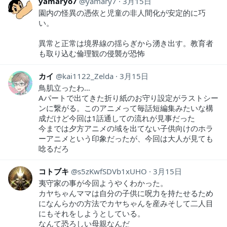
yamaryo7
yamary7
3月15日
園内の怪異の憑依と児童の非人間化が安定的に巧
い。
異常と正常は境界線の揺らぎから湧き出す。教育者
も取り込む倫理観の侵襲が恐怖
カイ
kai1122_Zelda
3月15日
鳥肌立ったわ…
Aパートで出てきた折り紙のお守り設定がラストシー
ンに繋がる。このアニメって毎話短編集みたいな構
成だけど今回は1話通しての流れが見事だった
今までは夕方アニメの域を出てない子供向けのホラ
ーアニメという印象だったが、今回は大人が見ても
唸るだろ
コトブキ
s5zKwfSDVb1xUHO
3月15日
夷守家の事が今回ようやくわかった。
カヤちゃんママは自分の子供に呪力を持たせるため
になんらかの方法でカヤちゃんを産みそして二人目
にもそれをしようとしている。
なんて恐ろしい母親なんだ