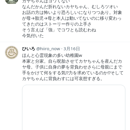
カヤちゃんはヨワくない
なんだかんだ折れないカヤちゃん、むしろツオい
お話の方は怖いより恐ろしいになりつつあり。対象
が母→胎児→母と本人は動いてないのに移り変わっ
てきたのはストーリー作りの上手さ
そう言えば「強」でコワとも読むわね
今気付いた
ひいろ
hiiro_now
3月16日
ほんと心霊現象の多い幼稚園w
本家と分家。自ら呪胎させてカヤちゃんを産んだカ
ヤ母。子供に自身の夢を背負わせさらに母親にまで
手をかけて何をする気⁉︎力を求めているのか⁉︎そして
カヤちゃんに背負わすには可哀想すぎる。