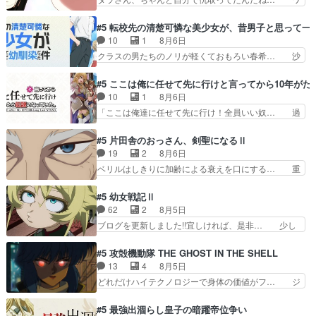
か！？次週、みゅーたいぷ…
ぶある程度抑えてる？w感じな気… アルねこ、そ
イが必死でケロロじゃないのよケロロじゃ… ロボ
うはならんやろ映画のワンシー… さっきまで生き
ットに憧れてビーム撃ちたいと…そうい… 余りに
#5 転校先の清楚可憐な美少女が、昔男子と思って一
ていたゴキブリ死んでるGP… アルねこ危険です
も凄惨なダラさんの過去ダラさんの６… 過去編は
10
1
8月6日
よね。健康的な面で··江… 酔い潰れ行き着いた江
これで一区切りかなギャグも面白い… ガンガガン
クラスの男たちのノリが軽くておもろい春希… 沙
ノ島で、朝日を眺めな…
♪薫がなんかしっかり歌ってロマ… 姉巫女の誤
紀は隼人への片思いを拗らせているタイプ… みな
算、クソみたいな嫉妬の末路よ。… 私、そんなに
もちゃんが透けブラしててびっくりして… レベル
#5 ここは俺に任せて先に行けと言ってから10年が
日頃からガンガン言うてないで… このアニメはど
のキャラが登場。相変わらず顔や体の… 隼人が春
10
1
8月6日
こに行くのだろう、面白すぎ… 姉のした事はただ
希の級友を巻き込んだイジりに動じ… 第５話を
「ここは俺達に任せて先に行け！全員いい奴… 過
単に一族を絶滅させただけ…
U-NEXTで視聴しました。視聴… ラブコメで天然
去、あとを託したロックが今、2人にあと… 木下
ジゴロというかナチュラルヒ… みなもと仲良く話
鈴奈（@0suzuna0）が【マリー… 村ごと乗っ取
#5 片田舎のおっさん、剣聖になるⅡ
す隼人を見てなぜか不安に… 無理なダイエットは
られてたら流石に気付かないか… 《漫画版少し読
19
2
8月6日
禁物だけど、なかなか結… 「これからもお手入
んだことある》エリックとゴ… ロックは敵に容赦
ベリルはしきりに加齢による衰えを口にする… 重
れ、がんばりゅ」ありが…
無くブスっといくから気持… 勇者パーティー再結
ねた歳のせいにしていた限界を超えて命の… いい
成して先にいけで激アツ… 爆縮、幻覚、主人公結
んじゃないですか。魔物の群を発見した… アマプ
#5 幼女戦記Ⅱ
構エグいことするよな… ねぇ猫耳ガール、敵の根
ラにて視聴終わり！サーベルボア討伐… を言い訳
62
2
8月5日
城に乗り込む事を同… 世もや替えが利くと復活P
にしたくないものですねwボア狩り… 先生として
ブログを更新しました!!宜しければ、是非… 少し
とは？！もう来週…
のベリルが好きだけど、今回みた… 4人だけでサ
でもマシな負け方を選んだゼートゥーア… ゼート
ーベルボアを狩りに行く。野営… ・実家周辺でサ
ゥーアの唯一の手駒が強すぎる笑あお… 私にとっ
#5 攻殻機動隊 THE GHOST IN THE SHELL
ーベルボアが暴れてると聞い… ちょっと年齢の事
て完全にご褒美回ゼー様の葉巻シー… やはりター
13
4
8月5日
を言いすぎとゆーか言い訳… ベリルの母もやはり
ニャが後方指揮だと展開に迫力が… “貧乏籤百連
どれだけハイテクノロジーで身体の価値がフ… ジ
只者じゃなかったかベリ…
無料ガチャ”100連でも1回… 2期入ってから地味
ャミングも伏線になるかと思った回想シー… フチ
だよね。ただでさえ幼女… 「餌になってもらわね
コマだいぶ理性持ち始めた。この世界の… 原作読
#5 最強出涸らし皇子の暗躍帝位争い
ばならぬ」って言葉に… ゼートゥーア左遷によっ