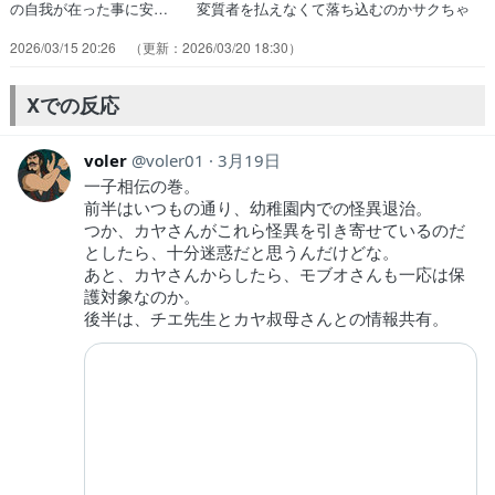
の自我が在った事に安… 変質者を払えなくて落ち込むのかサクちゃ
ん… この園､悪い霊が多過ぎる！刑場跡地とかに… カヤちゃんは
2026/03/15 20:26
2026/03/20 18:30
今日も怖かった(´；ω；｀)… ずっと毎話おもろいの何なんカヤコ
ワ！？本… カヤちゃんが強すぎて安心してみられるとこ… 終盤、
戎杜家の真実が明らかになってきたね… カヤママンはどうやって呪胎
Xでの反応
方法を知り、実… 真相へ近づくほどカヤママが悍ましくなる身…
voler
voler01
3月19日
一子相伝の巻。
前半はいつもの通り、幼稚園内での怪異退治。
つか、カヤさんがこれら怪異を引き寄せているのだ
としたら、十分迷惑だと思うんだけどな。
あと、カヤさんからしたら、モブオさんも一応は保
護対象なのか。
後半は、チエ先生とカヤ叔母さんとの情報共有。