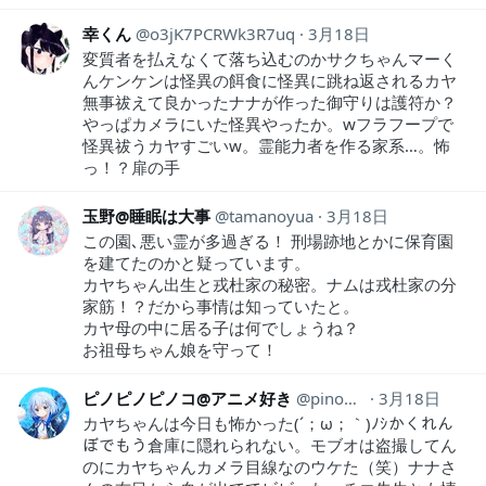
幸くん
o3jK7PCRWk3R7uq
3月18日
変質者を払えなくて落ち込むのかサクちゃんマーく
んケンケンは怪異の餌食に怪異に跳ね返されるカヤ
無事祓えて良かったナナが作った御守りは護符か？
やっぱカメラにいた怪異やったか。wフラフープで
怪異祓うカヤすごいw。霊能力者を作る家系…。怖
っ！？扉の手
玉野@睡眠は大事
tamanoyua
3月18日
この園､悪い霊が多過ぎる！ 刑場跡地とかに保育園
を建てたのかと疑っています。
カヤちゃん出生と戎杜家の秘密。ナムは戎杜家の分
家筋！？だから事情は知っていたと。
カヤ母の中に居る子は何でしょうね？
お祖母ちゃん娘を守って！
ピノピノピノコ@アニメ好き
pinopinopino369
3月18日
カヤちゃんは今日も怖かった(´；ω；｀)ﾉｼかくれん
ぼでもう倉庫に隠れられない。モブオは盗撮してん
のにカヤちゃんカメラ目線なのウケた（笑）ナナさ