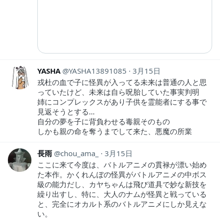
YASHA
YASHA13891085
3月15日
戎杜の血で子に怪異が入ってる未来は普通の人と思
っていたけど、未来は自ら呪胎していた事実判明
姉にコンプレックスがあり子供を霊能者にする事で
見返そうとする…
自分の夢を子に背負わせる毒親そのもの
しかも親の命を奪うまでして来た、悪魔の所業
長雨
chou_ama_
3月15日
ここに来て今度は、バトルアニメの貫禄が漂い始め
た本作。かくれんぼの怪異がバトルアニメの中ボス
級の能力だし、カヤちゃんは飛び道具で妙な新技を
繰り出すし、特に、大人のナムが怪異と戦っている
と、完全にオカルト系のバトルアニメにしか見えな
い。