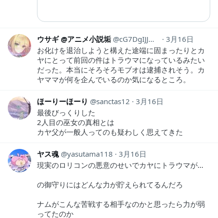
ウサギ @アニメ小説垢
cG7DgIJJmvr4uK6
3月16日
お化けを退治しようと構えた途端に固まったりとカ
ヤにとって前回の件はトラウマになっているみたい
だった。本当にそろそろモブオは逮捕されそう。カ
ヤママが何を企んでいるのか気になるところ。
ほーりーほーり
sanctas12
3月16日
最後びっくりした
2人目の巫女の真相とは
カヤ父が一般人ってのも疑わしく思えてきた
ヤス魂
yasutama118
3月16日
現実のロリコンの悪意のせいでカヤにトラウマが…
の御守りにはどんな力が貯えられてるんだろ
ナムがこんな苦戦する相手なのかと思ったら力が弱
ってたのか