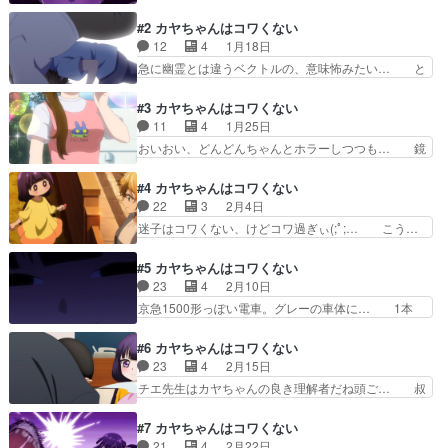
品のタイトルに「コワくない」って在… うーん、
通に視聴継続かなぁ。カヤちゃん将来有望… いな
これは戒社家のしきたりが悪い。カ… カヤちゃん
いいないばあっの小冊子を今週末配布し… なにこ
#2 カヤちゃんはコワくない
可愛いよカヤちゃん(*^^*)…
のアニメおもしろそう！OPは平成感… 今期は
12
4
1月18日
ぬ〜べ〜もあるし、オカルトバトル物… 幼稚園に
急に幽霊とは違うベクトルの、意味怖みたい… と
通うカヤちゃんは問題児とされてい… お化けを物
いうぐらいアニメの方向性は近い。ホラー… ヤバ
理で退治する話！ホラーだけど怖… 身の回りに巣
いおじさんキャラ出てきて最高だ。夜に… なんな
#3 カヤちゃんはコワくない
くう悪霊をワンパンで駆除する… ホラー作品が苦
んだ、この不審者。オカルトライター… お散歩コ
11
4
1月25日
手な私には十分に怖ぇよw(… 百合太郎原作、博
ースの民家の２階から覗いてたのは… 普通にAパ
おいおい、どんどんちゃんとホラーしつつも… 鏡
史池畠監督、村越繁構成、…
ート怖かったな。幽霊かと思いき… 窓から覗きこ
を黒く塗る不思議な子供がいたけどそれに… 単純
むシーンそういうことだったの… 落合福嗣、不審
に入れ替わるよりも深い怖さ…人間関係… 鏡の話
#4 カヤちゃんはコワくない
者おじさんの演技上手すぎて… 前回も「ダークギ
続き気になる モブオおじさんの回想… 園児が怖
22
3
2月4日
ャザリング」との類似点に… 初回ではワンパン除
いと言って黒いクレヨンで塗りつぶ… メロ先生、
迷子はコワくない、けどコワ過ぎぃ(;ﾟ;… こう…
霊物のイメージだったが…
あかん奴。とっかえられた、その… Aパート、数
じんわり怖い…:;((っ°ө°ｃ)… 迷子の子の元につい
年前に原作の無料公開で読んだ… ビート板持って
てくるヤバいお化け、後… やはりカヤちゃんの母
#5 カヤちゃんはコワくない
安全確保したうえで飛び込む… ここでも抱きかか
の話は気になりますね… 普通に怖すぎるでしょこ
23
4
2月10日
え！今期は上に担いだり！… 飾り気のない画と
の作品下手すればト… 縄跳びしてるカヤちゃんか
京急1500形っぽい電車。グレーの車体に… 1本
淡々とした演出で変に怖が…
わいい カヤちゃ… お腹の中の子に取り憑くって
目、迷子と理由。更に理由の元落ち◎2… きさら
厄介すぎだろな… クラスメイトもチラホラ出てき
ぎ駅出てきて草おばあちゃんはカヤち… 初回あた
#6 カヤちゃんはコワくない
たりして、カ… 今回も怖い内容ではあったけどま
りは"霊能力がある園児が日々オバ… 祖母が霊能
23
4
2月15日
さかカヤち… モブオから『カヤの家には何かがい
力者とわかり、そこでみせる異変… 面白くて一気
チエ先生はカヤちゃんの良き理解者だね頭ご… 叔
る』と聞…
に追いついた！行方不明事件、… 「電車はコワく
母さんのナナさん登場で一気に家族の闇が… しか
ない」「おばあちゃんはコワ… カヤママの事を知
し、子供の数少なくなったなあ。おれが… 一つは
#7 カヤちゃんはコワくない
るために、祖母の元へおば… おーーーーーー
ストロー付きで飲み干し。もう一つは… サクちゃ
21
4
2月22日