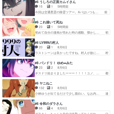
#6 うしろの正面カムイさん
好きそうなFFさんが視聴… チエ先生がずっと味
15
1
5時間前
方でいてくれて良かった… おぢさんは今年はサン
今回は交通悪霊の除霊ツアー。Aパはいつも… 前
タさんにはなりません…
半の霊カモみたいになってるよねwジェッ… 今回
はいつもと違って霊が大人しいなと思っ… 最後に
#6 これ描いて死ね
カムイさんを怪異と見間違え叫んでお… 交通系悪
23
1
5時間前
霊除霊ツアー編！どっちが悪かよく… よく見ない
初めて自分の漫画が売れた時の感動、懐かし… 初
と気付けない2つのエピソードに… カムイとドラ
めて本が売れた喜びように貰い泣き。隣の… コミ
イブに出かけたシヅカは、ズブ… 15分アニメで
ティア開幕前でひちしきり受ける^^先…
#6 LV999の村人
計14体の最多成仏回ジェッ… 元々ひどい（褒め
「SEDESUのコミPo!日記」#496… 情熱の結晶が
20
1
8月6日
言葉）作品だけど６話はよ… 峠の霊を一掃するカ
受け入れられる時。望外の喜び… てっしーの過去
ラストシーンは良かったですね。村人が故に… 村
ムイ悪霊視点だと除霊の…
が入るからより一層感動する… てっしーの過去が
人のレベル上げは鬼モードフィンガーシリ… アリ
入るからより一層感動する… てっしーの過去が入
スと10年後に結婚の約束をした鏡ずっ… カジノ
#8 バンドリ！ ゆめ∞みた
るからより一層感動する… てっしーの過去が入る
スタッフ募集するも集まらない更に追… 王命でク
23
2
8月6日
からより一層感動する… てっしーの過去が入るか
ルルの監視をすることになったデビ… 最強の村
ギスドリ始まりましたーーー！！！！ユノ、… 都
らより一層感動する…
人・鏡との出会いで少しは変わった… やはり何か
子さんがめっちゃ情緒不安定になってて怖… 超回
悲しい過去がありそうな。鏡のも… パルナの魔族
復を見守っていかないと、ですね！！み… 開幕聞
#6 ヤニねこ
への恨みは根深そうやね姫を舐… 新キャラが登場
き取りスタッフに定治いなかった？ま… ののちゃ
132
3
8月6日
早々変態扱いされてる件。タ… まだまだお元気そ
んのお手当てはお節介だったりする… ビオラの立
小林ゆうが出てるだけで少し面白い。なお内… 達
うなお声で……不意打ち過…
ち回り害悪すぎるお近づきの印が… ・律っちゃん
郎が獣人に◯◯◯される強制百合を期待し… ヒグ
明るくなったね♪・メンバーの… 一難去ってまた
マドンってなんなん！？人見知りっぽい… なんな
#6 令和のダラさん
一難、律がビオラの呪縛から… 「私はあなたが嫌
ら下ネタ0じゃなかったかこんな回が… 他のエピ
66
4
8月6日
いなんです」「バンドやめ… 何が起きているの
ソードに対してマイルドな回だった… 今回はだい
ダラさん、ちゃんと自分で仇取ってたんだね… ワ