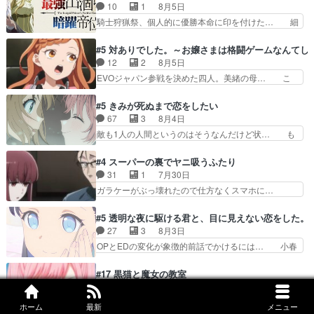
んだのもう何年も前なのに、覚えてる… コイルの
10
1
8月5日
て参謀本部の連携が… 緊張感ある戦闘描写とギャ
汚職を突き止めるべくバトーの指導… やまとん1
騎士狩猟祭、個人的に優勝本命に印を付けた… 細
グ今週の『有能な…
号はどこの部分で使うのだろう？… 日本とロシア
かい設定を考えるのが面倒な時は古代魔法… エル
が絡む政治の話かつ色々な用語… 第５話を
ナがチートすぎる笑アルは最初から自分… プラネ
#5 対ありでした。～お嬢さまは格闘ゲームなんてし
primevideoで視聴しまし… 前回同様『イノセン
ット・ウィズ展開アツいな「騎士狩猟… 麦茶どこ
12
2
8月5日
ス』を含む押井・神山版… 第５話「EPISODEラ
ろかタイトル通り麦茶の出涸らしぐ… 第５話を
EVOジャパン参戦を決めた四人。美緒の母… こ
ストの母親の気持…
ABEMAで視聴しました。視聴に… 復讐に燃える
の作品に唯一足りないと思ってた(無くて… 見た
吸血鬼兄弟の弟ですいいキャラ… クリスタ皇女
目は気品溢れてるのに中身は…美緒ママ… テー
#5 きみが死ぬまで恋をしたい
が“萌え”なのでこの娘が皇帝… ウサギ好きそうな
マ：格ゲー大会に行くには？感想は、美… 大会を
67
3
8月4日
王女殿下がかわいい。幼馴… ついに始まった狩猟
前に格ゲー熱が高まる一方、百合の本… 東京で開
敵も1人の人間というのはそうなんだけど状… も
祭。エルナの活躍で上位…
催される格ゲー大会に参加すること… Japanに向
う着れないからってどういう意味だろうな… ミミ
けて外泊届にサインをもらっ… 長崎から大会のた
を人間に戻して欲しいでも自分達が代わ… ご視聴
#4 スーパーの裏でヤニ吸うふたり
めに東京へ!/でも観光よ… 旅の支度全部やってく
ありがとうございました見るたびに切… 誰かと思
31
1
7月30日
れる先輩、なんだかん… 第５話をｄアニメストア
ったらちゅー先輩か。しれっと相方… 第５話感
ガラケーがぶっ壊れたので仕方なくスマホに…
で視聴しました。視…
想：コ□した相手にも家族や…､戦… つらい回
佐々木さんとは同い年くらいに思ってたけど… や
だ……つらすぎる……。エスタ先輩… 今週のシー
はり出オチ感が否めず、エピソードの打率… 田山
#5 透明な夜に駆ける君と、目に見えない恋をした。
ナとミミも可愛かった2人の関係… 確かに相手に
さんが佐々木さんに沼っていく…こんな… 佐々木
27
3
8月3日
も家族や大切な人はいるけど、… 白シャツが作業
さん、腕フェチなんですね笑最近まじ… 佐々木が
OPとEDの変化が象徴的前話でかけるには… 小春
着みたいなもんなんですかね…
ガラケーからスマホに変えるって、… もうドラマ
の透明なモヤのかかった世界。どんな女… そう
版孤独のグルメファンコンテンツ… 「お腹冷えち
か、こんな風に見えてるのかぁ。かける… 完全な
#17 黒猫と魔女の教室
ゃわない？佐々木さんの優しさ… 先行で見た時よ
両片思いになりましたねぇ…OPとE… 余計な物
27
1
8月2日
り2人のやり取りに癒しを感… ABEMA版の7〜8
は描かず白く靄がかった小春ちゃん… 光も感じな
タリスマン、｢グリ○ィンドール!!｣みた… 最初の
話佐々木が実年齢以上…
ホーム
最新
メニュー
い完全な盲目なんやね…おめかし… 母役に能登さ