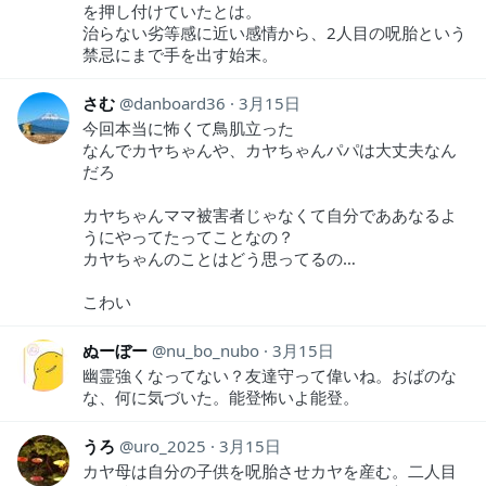
を押し付けていたとは。
治らない劣等感に近い感情から、2人目の呪胎という
禁忌にまで手を出す始末。
さむ
danboard36
3月15日
今回本当に怖くて鳥肌立った
なんでカヤちゃんや、カヤちゃんパパは大丈夫なん
だろ
カヤちゃんママ被害者じゃなくて自分でああなるよ
うにやってたってことなの？
カヤちゃんのことはどう思ってるの…
こわい
ぬーぼー
nu_bo_nubo
3月15日
幽霊強くなってない？友達守って偉いね。おばのな
な、何に気づいた。能登怖いよ能登。
うろ
uro_2025
3月15日
カヤ母は自分の子供を呪胎させカヤを産む。二人目