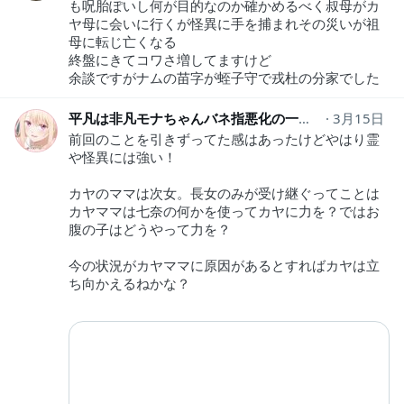
も呪胎ぽいし何が目的なのか確かめるべく叔母がカ
ヤ母に会いに行くが怪異に手を捕まれその災いが祖
母に転じ亡くなる
終盤にきてコワさ増してますけど
余談ですがナムの苗字が蛭子守で戎杜の分家でした
平凡は非凡モナちゃんバネ指悪化の一途＠みっく師範
3月15日
前回のことを引きずってた感はあったけどやはり霊
や怪異には強い！
カヤのママは次女。長女のみが受け継ぐってことは
カヤママは七奈の何かを使ってカヤに力を？ではお
腹の子はどうやって力を？
今の状況がカヤママに原因があるとすればカヤは立
ち向かえるねかな？