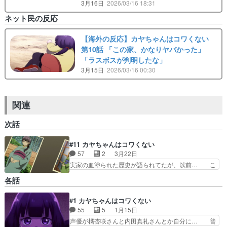
3月16日
2026/03/16 18:31
ネット民の反応
【海外の反応】カヤちゃんはコワくない
第10話 「この家、かなりヤバかった」
「ラスボスが判明したな」
3月15日
2026/03/16 00:30
関連
次話
#11 カヤちゃんはコワくない
57
2
3月22日
実家の血塗られた歴史が語られてたが、以前… こ
れは未来をラスボスに位置付けているから… 戎杜
各話
家の業の舞台裏ががっつり組み上げられ… 家の繁
栄の為に長女を除く娘達を犠牲にして…
#1 カヤちゃんはコワくない
┈┈┈┈┈┈┈┈┈┈┈┈┈┈ 最終話に… 胎
55
5
1月15日
児を作るための鍵はへその緒。呪い殺した… ホラ
ー×妊娠ってろくでもない話にしかなら… この作
声優が橘杏咲さんと内田真礼さんとか自分に… 普