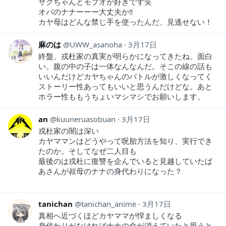
サクちゃんとモブオが好きです笑
オバのナナーーー大丈夫か‼︎
カヤ母はどんな禁じ手を使ったんだ、見逃せない！
麻のは
UWW_asanoha
3月17日
終盤、戎杜家の真実が明らかになってきたね。面白
い。腹の中の子は一体なんなんだ。そこの線の話も
いいんだけどカヤちゃんのバトルが激しくなってく
ストーリー性あってもいいと思うんだけどな。あと
ホラー性ももうちょいマシマシでお願いします。
an
kuuneruasobuan
3月17日
戎杜家の闇は深い
カヤママンはどうやって呪胎方法を知り、実行でき
たのか。そしてなぜ二人目も
最後のは戎杜に復讐を企んでいると見越していたば
あさんが叔母のナナの身代わりになった？
tanichan
tanichan_anime
3月17日
真相へ近づくほどカヤママが悍ましくなる
身代わりがなければナナの命が消えていたと思うと