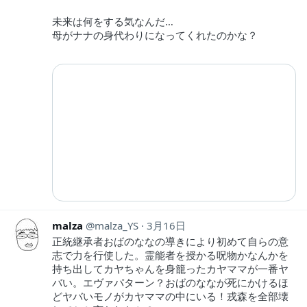
未来は何をする気なんだ…
母がナナの身代わりになってくれたのかな？
malza
malza_YS
3月16日
正統継承者おばのななの導きにより初めて自らの意
志で力を行使した。霊能者を授かる呪物かなんかを
持ち出してカヤちゃんを身籠ったカヤママが一番ヤ
バい。エヴァパターン？おばのななが死にかけるほ
どヤバいモノがカヤママの中にいる！戎森を全部壊