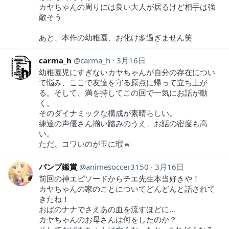
カヤちゃんの周りには良い大人が居るけど相手は強
敵そう
あと、本作の幼稚園、お化け多過ぎません笑
carma_h
carma_h
3月16日
幼稚園児にすぎないカヤちゃんが自分の存在につい
て悩み、ここで友達を守る原点に帰って立ち上が
る。そして、満を持してこの回で一気にお話が動
く。
そのダイナミックな構成が素晴らしい。
練達の声優さん揃い踏みのうえ、お話の密度も高
い。
ただ、コワいのが玉に瑕ｗ
パンプ鑑賞
animesoccer3150
3月16日
前回の神エピソードからチエ先生本当好きや！
カヤちゃんの家のことについてどんどんと話されて
きたね！
おばのナナでさえあの血を流すほどに…
カヤちゃんのお母さんは何をしたのか？