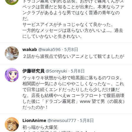
ドラゴン霧尾で釣れる店長。おかげで霧尾くんがス
ペックは普通だと知ることが出来た。本来ならファ
ンクラブがあるような男ではなく普通の青年なの
だ。
サービスアイスがチョコじゃなくて良かった。
一方的なメッセージは送らない方がいいよ…。過去
にしていかないと生きれない。
wakab
waka596
5月8日
２話から波視点で切ないアニメとして観てましたが
伊藤研究員
Soreyuki
5月8日
ウッキウキ状態から秒で暗黒面に落ちるのワロタ。
相関図が一気にさらにややこしくなったな～。これ
で日常は続くエンドだったりしたら少しだけ嫌だ
な。店長も結構やべえw コーラフロートで腹筋崩壊
した後に「ドラゴン霧尾君」www 望て男（の親友）
だったのか！
LionAnime
newsoul777
5月8日
初っ端から大爆笑