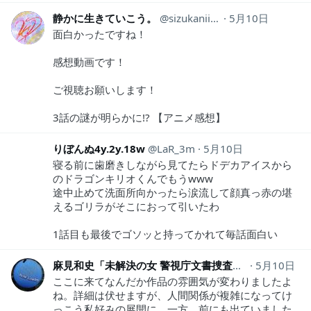
静かに生きていこう。
sizukaniikiyo
5月10日
面白かったですね！
感想動画です！
ご視聴お願いします！
3話の謎が明らかに!? 【アニメ感想】
りぼんぬ4y.2y.18w
LaR_3m
5月10日
寝る前に歯磨きしながら見てたらドデカアイスから
のドラゴンキリオくんでもうwww
途中止めて洗面所向かったら涙流して顔真っ赤の堪
えるゴリラがそこにおって引いたわ
1話目も最後でゴソッと持ってかれて毎話面白い
麻見和史「未解決の女 警視庁文書捜査官」放送中
5月10日
as
ここに来てなんだか作品の雰囲気が変わりましたよ
ね。詳細は伏せますが、人間関係が複雑になってけ
っこう私好みの展開に。一方、前にも出ていました