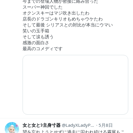
今までの登場人物が密接に絡み合った
スーパー神回でした
オクンスキーはマジ吹き出したわ
店長のドラゴンキリオもめちゃウケたわ
そして最後 シリアスとの対比が本当にウマい
笑いの玉手箱
そして涙も誘う
感激の面白さ
最高のコメディです
女と女とｼ主身寸器
LadyXLadyPump
5月8日
望を忘れようとせずに過去に囚われ続ける霧尾もこ