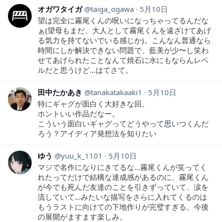
オガワタイガ
taiga_ogawa
5月10日
望は完全に霧尾くんの呪いになっちゃってるんだな
ぁ(望母もまだ、大人として霧尾くんを遠ざけてあげ
る気力を持てないでいる感じか)。こんなん普通なら
時間にしか解決できない問題で、藍美が少〜し笑わ
せてあげられたことなんて焼石に水にもならんレベ
ルだと思うけど…はてさて。
田中たかあき
tanakatakaaki1
5月10日
特にギャグが面白く大好きな回。
ホントいい作品だなー。
こういう面白いギャグってどうやって思いつくんだ
ろう？アイディア発想法を知りたい
ゆう
yuu_k_1101
5月10日
マジで名作になりにきてるな…霧尾くんが笑ってく
れたってだけで結構な達成感があるのに、霧尾くん
が今でも死んだ友達のことを引きずっていて、涙を
流していて…みたいな描写をさらに入れてくるのは
もうラストに向けての下地作りが完璧すぎる。今後
の展開がますます楽しみ。