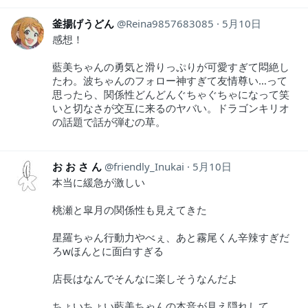
釜揚げうどん
Reina9857683085
5月10日
感想！
藍美ちゃんの勇気と滑りっぷりが可愛すぎて悶絶し
たわ。波ちゃんのフォロー神すぎて友情尊い…って
思ったら、関係性どんどんぐちゃぐちゃになって笑
いと切なさが交互に来るのヤバい。ドラゴンキリオ
の話題で話が弾むの草。
お お さ ん
friendly_Inukai
5月10日
本当に緩急が激しい
桃瀬と皐月の関係性も見えてきた
星羅ちゃん行動力やべぇ、あと霧尾くん辛辣すぎだ
ろwほんとに面白すぎる
店長はなんでそんなに楽しそうなんだよ
ちょいちょい藍美ちゃんの本音が見え隠れして