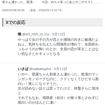
泉さん凄かった。怒濤… ６話、めちゃ笑ったあとのこのラスト、、、
… アバンから死人出て草、のどちんこの写真送… うにゃあぁぁ
2026/05/08 06:56
2026/05/13 04:10
(´ω`)お毎週お鑑賞さん剳… え、霧尾サッカー下手なのｗｗまぁ藍美が
ギ… あー皐月は桃瀬のことが好きで、桃瀬はやっ… えっ霧尾くん
の友達の亡くなった望って女か… 月刊少女野崎くんとさいきの災難見
Xでの反応
た時以来… 藍美ちなんが満田君に絡みに行くシーン！こ…
唯
xO_hhh_m_Ox
5月12日
やっぱり女の子の方が恋とか感情の向きに敏感だよ
ねぇ。気持ちを伝えたら関係性が壊れて、全部終わ
っちゃうのが怖いのとか、全員の恋が実ることはな
い切なさとかキュッとなる
いさば
isabaeupho
5月12日
いやー、星羅ちゃん和泉さん凄かった。怒濤のマシ
ンガンモノローグなのに、クドくなくてひたすら面
白い！推しになりそうだ。
次が読めない話とは思ってたけど、終盤さらに混沌
と
それでもなお、視聴者（自分）が振り落とされずに
面白いのがほんとに凄い