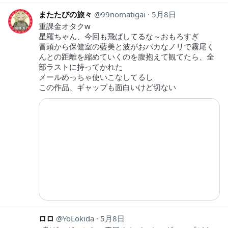
またたびの旅々
99nomatigai
5月8日
重課金オタクw
星羅ちゃん、今回も飛ばしてるな～おもろすぎ
冒頭から保健室の藍美と波がおバカなノリで霧尾く
んとの距離を縮めていくのを腹抱えて観てたら、全
部ラストに持ってかれた
メールめっちゃ使いこなしてるし
この作品、ギャップも面白いけど切ない
ロロ
YoLokida
5月8日