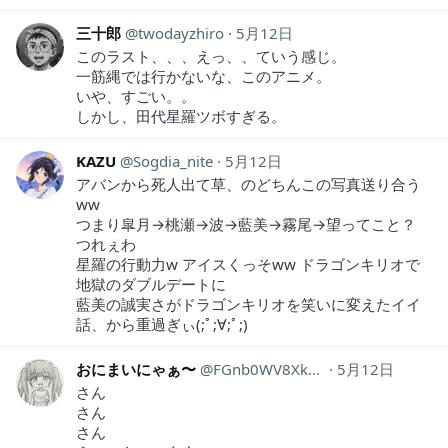
三十郎
twodayzhiro
5月12日
このラスト、、、えっ、、ていう感じ。
一筋縄では行かないな、このアニメ。
いや、すごい。。
しかし、田代星羅ツボすぎる。
KAZU
Sogdia_nite
5月12日
アバンから死人出て草、のどちんこの写真送り合う
ww
つまり皐月→桃瀬→波→藍美→霧尾→望ってこと？
つれぇわ
星羅の行動力w アイスくっそww ドラゴンキリオで
地獄のダブルデートに
藍美の誠実さがドラゴンキリオを笑いに変えたイイ
話、から重過ぎぃ(;ﾟ;∀;ﾟ;)
おにまいにゃぁ〜
FGnb0WV8Xk0IhPM
5月12日
さん
さん
さん