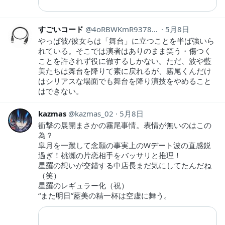
すごいコード
4oRBWKmR9378862
5月8日
やっぱ彼/彼女らは「舞台」に立つことを半ば強いら
れている。そこでは演者はありのまま笑う・傷つく
ことを許されず役に徹するしかない。ただ、波や藍
美たちは舞台を降りて素に戻れるが、霧尾くんだけ
はシリアスな場面でも舞台を降り演技をやめること
はできない。
kazmas
kazmas_02
5月8日
衝撃の展開まさかの霧尾事情。表情が無いのはこの
為？
皐月を一蹴して念願の事実上のWデート波の直感鋭
過ぎ！桃瀬の片恋相手をバッサリと推理！
星羅の想いが交錯する中店長まだ気にしてたんだね
（笑）
星羅のレギュラー化（祝）
“また明日”藍美の精一杯は空虚に舞う。