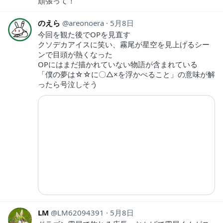
頑張って！
のえら
areonoera
5月8日
今回を観た後でOPを見直す
クソデカアイスに笑い、霧尾が星空を見上げるシー
ンで目頭が熱くなった
OPにはまだ描かれていない物語が含まれている
「僕の夢は☆☆に〇△×を浮かべること」の意味が解
ったら号泣しそう
LM
LM62094391
5月8日