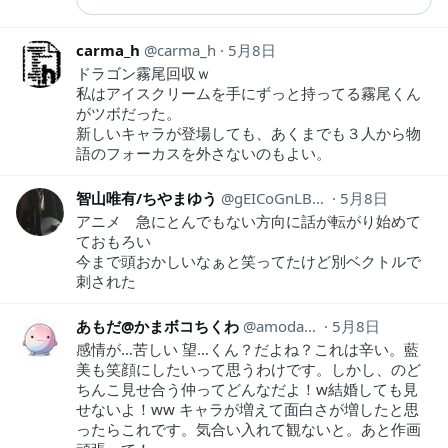
carma_h
carma_h
5月8日
ドラゴン霧尾回収ｗ
私はアイスクリームを手にずっと持ってる霧尾くん
がツボだった。
新しいキャラが登場しても、あくまでも３人から物
語のフォーカスを外さないのもよい。
智山唯有/ちやまゆう
gEICoGnLBGACdvv
5月8日
アニメ 急にとんでもない方向に話が転がり始めて
ておもろい
今まで頭おかしいなぁと笑ってたけど別ベクトルで
刺された
あもだ@かまボコちくわ
amodakoda
5月8日
感情が…苦しい 望…くん？だよね？これは辛い。藍
美も笑顔にしたいって思うわけです。しかし、のど
ちんこ見せ合う仲ってどんなだよ！w結婚しても見
せないよ！ww キャラが増えて面白さが増したと思
ったらこれです。気合い入れて観ないと。あと作画