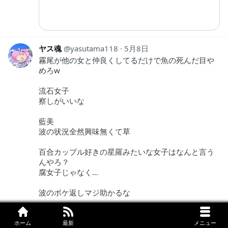
ヤス魂
yasutama118
5月8日
霧尾が他の女と仲良くしてるだけで魚の死んだ目や
めろw
流石女子
察しがいいな
藍美
波の状況全然興味無くて草
百合カップル好きの星羅みたいな女子はなんと言う
んやろ？
腐女子じゃなく…
波のボケ返しマジ助かるな
霧尾くん…
ホーム
最新
メニュー