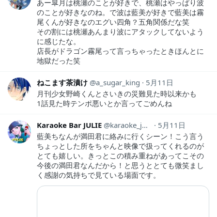
あー皐月は桃瀬のことが好きで、桃瀬はやっぱり波
のことが好きなのね。で波は藍美が好きで藍美は霧
尾くんが好きなのエグい四角？五角関係だな笑
その割には桃瀬あんまり波にアタックしてないよう
に感じたな。
店長がドラゴン霧尾って言っちゃったときほんとに
地獄だった笑
ねこます茶漬け
a_sugar_king
5月11日
月刊少女野崎くんとさいきの災難見た時以来かも
1話見た時テンポ悪いとか言ってごめんね
Karaoke Bar JULIE
karaoke_julie
5月11日
藍美ちなんが満田君に絡みに行くシーン！こう言う
ちょっとした所をちゃんと映像で扱ってくれるのが
とても嬉しい。きっとこの積み重ねがあってこその
今後の満田君なんだから！と思うととても微笑まし
く感謝の気持ちで見ている場面です。