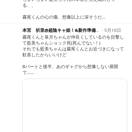
る、、
霧尾くんの心の傷、想像以上に深そうだ…
本宮 祈里@超陰キャ姫！&新作準備中
5月10日
kaku_inori
霧尾くんと皐月ちゃんが仲良くしているのを目撃し
て藍美ちゃんショック死(死んでない！)
それでも藍美ちゃんは霧尾くんとお近づきになって
歓喜したからいいけど
Bパートと後半、あのギャグから想像しない展開
で……