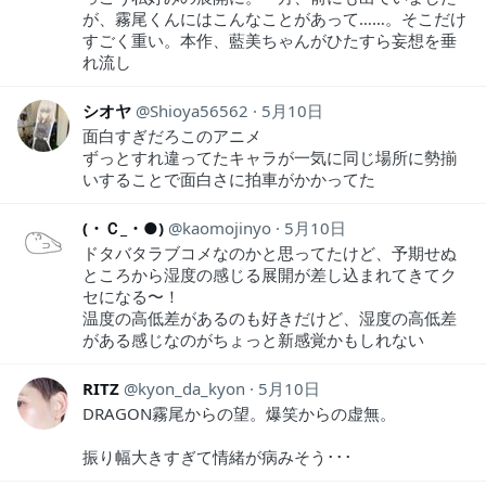
が、霧尾くんにはこんなことがあって……。そこだけ
すごく重い。本作、藍美ちゃんがひたすら妄想を垂
れ流し
シオヤ
Shioya56562
5月10日
面白すぎだろこのアニメ
ずっとすれ違ってたキャラが一気に同じ場所に勢揃
いすることで面白さに拍車がかかってた
(・Ｃ_・●)
kaomojinyo
5月10日
ドタバタラブコメなのかと思ってたけど、予期せぬ
ところから湿度の感じる展開が差し込まれてきてク
セになる〜！
温度の高低差があるのも好きだけど、湿度の高低差
がある感じなのがちょっと新感覚かもしれない
RITZ
kyon_da_kyon
5月10日
DRAGON霧尾からの望。爆笑からの虚無。
振り幅大きすぎて情緒が病みそう･･･