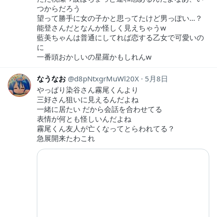
つからだろう
望って勝手に女の子かと思ってたけど男っぽい…？
能登さんだとなんか怪しく見えちゃうw
藍美ちゃんは普通にしてれば恋する乙女で可愛いの
に
一番頭おかしいの星羅かもしれんw
なうなお
d8pNtxgrMuWl20X
5月8日
やっぱり染谷さん霧尾くんより
三好さん狙いに見えるんだよね
一緒に居たい だから会話を合わせてる
表情が何とも怪しいんだよね
霧尾くん友人が亡くなってとらわれてる？
急展開来たわこれ