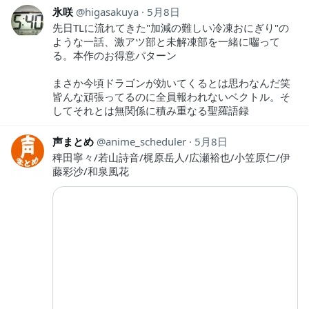
氷咲
higasakuya
5月8日
先日TLに流れてきた"加減の難しい冷凍おにぎり"の
ような一話、激アツ部と未解凍部を一緒に囓って
る。本作のお得意パターン
まさか今頃ドラゴンが効いてくるとは思わなんだ笑
皆んな頑張ってるのに全員報われないベクトル。そ
してそれとは無関係に積み重なる聖羅語録
声まとめ
anime_scheduler
5月8日
稗田寧々/若山詩音/梶原岳人/広瀬裕也/小笠原仁/伊
藤彩沙/和泉風花