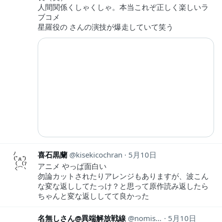
人間関係くしゃくしゃ。本当これぞ正しく楽しいラ
ブコメ
星羅役の さんの演技が爆走していて笑う
喜石黒蘭
kisekicochran
5月10日
アニメ やっぱ面白い
勿論カットされたりアレンジもありますが、波こん
な変な返ししてたっけ？と思って原作読み返したら
ちゃんと変な返ししてて良かった
名無しさん@異端解放戦線
nomisotukae
5月10日