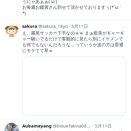
うにゃあぁぁ(´ω`)
お毎週お鑑賞さん剳せて頂かせておりますぅ(*´ω｀
*)
sakura
sakura_18yo
5月11日
え、霧尾サッカー下手なのｗｗ まぁ藍美がギャーギ
ャー騒いでるだけで客観的に見たら別にイケメンで
も何でもないんだろうな... っていうか波の方は普通
にモテてて草ｗ
Aubameyang
InoueTakina0802
5月11日