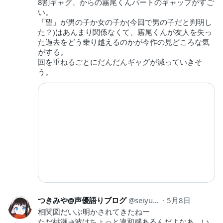
8割ギャグ、からの霧尾くんパートのギャップがすご
い。
「望」が男の子か女の子か(今回で男の子だと判明し
た？)はあんまり関係なくて、霧尾くんが友人を失っ
た過去をどう乗り越えるのかが今作の見どころな気
がする。
回を重ねるごとにだんだんギャグが減っていきそ
う。
つきみや@声優語りブログ
seiyugatari
5月8日
相関図だいぶ明かされてきたねー
ただ桃瀬→波はちょっと違和感あるんだよなあ、い