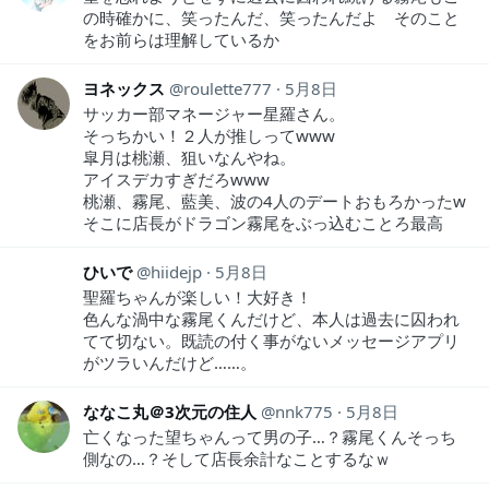
の時確かに、笑ったんだ、笑ったんだよ そのこと
をお前らは理解しているか
ヨネックス
roulette777
5月8日
サッカー部マネージャー星羅さん。
そっちかい！２人が推しってwww
皐月は桃瀬、狙いなんやね。
アイスデカすぎだろwww
桃瀬、霧尾、藍美、波の4人のデートおもろかったw
そこに店長がドラゴン霧尾をぶっ込むことろ最高
ひいで
hiidejp
5月8日
聖羅ちゃんが楽しい！大好き！
色んな渦中な霧尾くんだけど、本人は過去に囚われ
てて切ない。既読の付く事がないメッセージアプリ
がツラいんだけど……。
ななこ丸＠3次元の住人
nnk775
5月8日
亡くなった望ちゃんって男の子…？霧尾くんそっち
側なの…？そして店長余計なことするなｗ