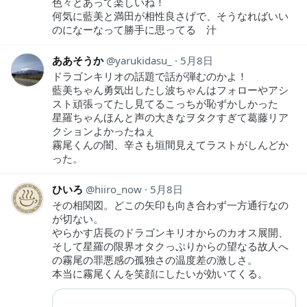
色々とあって楽しいね！
何気に藍美と満田が相性良さげで、そうなればいい
のになーなって勝手に思ってる 汁
ああそうか
yarukidasu_
5月8日
ドラゴンキリオの話題で話が弾むのかよ！
藍美ちゃん勇気出したし波ちゃんはフォローやアシ
スト頑張ってたし見てるこっちが恥ずかしかった
星羅ちゃんほんと声の大きなヲタクすぎて葛藤リア
クションよかったねぇ
霧尾くんの闇、辛さも垣間見えてラストがしんどか
った。
ひいろ
hiiro_now
5月8日
その相関図。どこの矢印も向き合わず一方通行なの
が切ない。
やらかす店長のドラゴンキリオからのカオス展開、
そして星羅の限界オタクっぷりからの望なる故人へ
の霧尾の罪悪感の孤独さの温度差の激しさ。
本当に霧尾くんを笑顔にしたいが効いてくる。