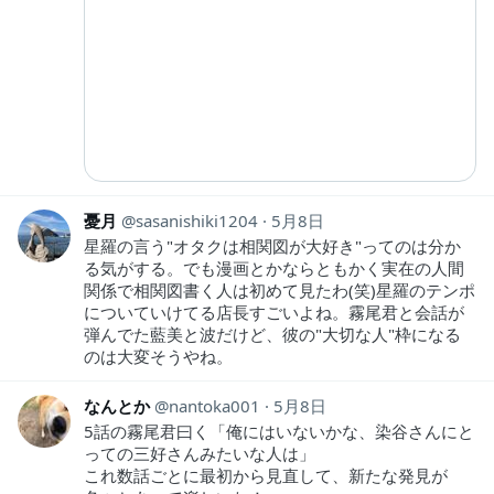
憂月
sasanishiki1204
5月8日
星羅の言う"オタクは相関図が大好き"ってのは分か
る気がする。でも漫画とかならともかく実在の人間
関係で相関図書く人は初めて見たわ(笑)星羅のテンポ
についていけてる店長すごいよね。霧尾君と会話が
弾んでた藍美と波だけど、彼の"大切な人"枠になる
のは大変そうやね。
なんとか
nantoka001
5月8日
5話の霧尾君曰く「俺にはいないかな、染谷さんにと
っての三好さんみたいな人は」
これ数話ごとに最初から見直して、新たな発見が