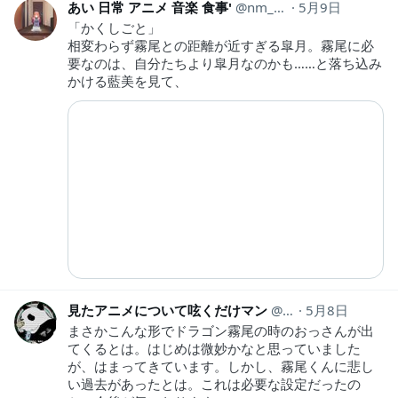
あい 日常 アニメ 音楽 食事'
nm_hh440
5月9日
「かくしごと」
相変わらず霧尾との距離が近すぎる皐月。霧尾に必
要なのは、自分たちより皐月なのかも……と落ち込み
かける藍美を見て、
見たアニメについて呟くだけマン
animeozy
5月8日
まさかこんな形でドラゴン霧尾の時のおっさんが出
てくるとは。はじめは微妙かなと思っていました
が、はまってきています。しかし、霧尾くんに悲し
い過去があったとは。これは必要な設定だったの