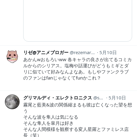
リゼ@アニメブロガー
rezemaru1
5月10日
あかんwおもろいww 各キャラの良さが出てるコミカ
ルからのシリアス。塩梅や話運びがどうもミギとダ
リに似ていて好みなんよなあ。もしやファンクラブ
のファンはfanじゃなくてfunかこれ？
グリマルディ・エレクトロニクス
saisais76189306
5月10日
霧尾と藍美&波の関係縮まるも彼は亡くなった望を想
う
そんな波を隼人は気になる
そんな隼人を皐月は好き
そんな人間模様を観察する変人星羅とファミレス店
長（笑）