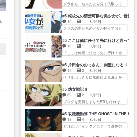
ん！？人見知りっぽい… なんな
タ… まだまだお元気そうなお声
ダラさん、ちゃんと自分で仇取って
が… ・律っちゃん明るくなった
ら下ネタ0じゃなかったかこんな回
で……不意打ち過…
たんだね… ワイが必死でケロロ
ね♪・メンバーの… 一難去ってま
が… 他のエピソードに対してマ
じゃないのよケロロじゃ… ロボ
た一難、律がビオラの呪縛か
#5 転校先の清楚可憐な美少女が、昔男
イルドな回だった… 今回はだい
ットに憧れてビーム撃ちたいと…そ
ら… 「私はあなたが嫌いなんで
10
1
8月6日
受
ぶある程度抑えてる？w感じな
うい… 余りにも凄惨なダラさん
す」「バンドやめ… 何が起きて
重
クラスの男たちのノリが軽くておも
気… アルねこ、そうはならんや
の過去ダラさんの６… 過去編は
いるのか！？次週、みゅーたいぷ…
ゃ
ろい春希… 沙紀は隼人への片思
ろ映画のワンシー… さっきまで
これで一区切りかなギャグも面白
いを拗らせているタイプ… みな
す
生きていたゴキブリ死んでる
#5 ここは俺に任せて先に行けと言ってか
い… ガンガガン♪薫がなんかしっ
もちゃんが透けブラしててびっくり
GP… アルねこ危険ですよね。健
10
1
8月6日
かり歌ってロマ… 姉巫女の誤
して… レベルのキャラが登場。
康的な面で··江… 酔い潰れ行き着
「ここは俺達に任せて先に行け！全
算、クソみたいな嫉妬の末路よ。
相変わらず顔や体の… 隼人が春
いた江ノ島で、朝日を眺めな…
員いい奴… 過去、あとを託した
… 私、そんなに日頃からガンガ
希の級友を巻き込んだイジりに動
ロックが今、2人にあと… 木下鈴
ン言うてないで… このアニメは
#5 片田舎のおっさん、剣聖になるⅡ
じ… 第５話をU-NEXTで視聴しま
奈（@0suzuna0）が【マリー…
どこに行くのだろう、面白す
19
2
8月6日
した。視聴… ラブコメで天然ジ
村ごと乗っ取られてたら流石に気付
ぎ… 姉のした事はただ単に一族
ベリルはしきりに加齢による衰えを
ゴロというかナチュラルヒ… み
かないか… 《漫画版少し読んだ
を絶滅させただけ…
口にする… 重ねた歳のせいにし
なもと仲良く話す隼人を見てなぜか
ことある》エリックとゴ… ロッ
ていた限界を超えて命の… いい
不安に… 無理なダイエットは禁
#5 幼女戦記Ⅱ
クは敵に容赦無くブスっといくから
んじゃないですか。魔物の群を発見
物だけど、なかなか結… 「これ
62
2
8月5日
気持… 勇者パーティー再結成し
した… アマプラにて視聴終わ
からもお手入れ、がんばりゅ」あり
ブログを更新しました!!宜しければ、
て先にいけで激アツ… 爆縮、幻
り！サーベルボア討伐… を言い
が…
是非… 少しでもマシな負け方を
覚、主人公結構エグいことするよ
訳にしたくないものですねwボア狩
選んだゼートゥーア… ゼートゥ
な… ねぇ猫耳ガール、敵の根城
#5 攻殻機動隊 THE GHOST IN THE SHE
り… 先生としてのベリルが好き
ーアの唯一の手駒が強すぎる笑あ
に乗り込む事を同… 世もや替え
13
4
8月5日
だけど、今回みた… 4人だけでサ
お… 私にとって完全にご褒美回
が利くと復活Pとは？！もう来週…
どれだけハイテクノロジーで身体の
ーベルボアを狩りに行く。野
ゼー様の葉巻シー… やはりター
価値がフ… ジャミングも伏線に
営… ・実家周辺でサーベルボア
ニャが後方指揮だと展開に迫力
なるかと思った回想シー… フチ