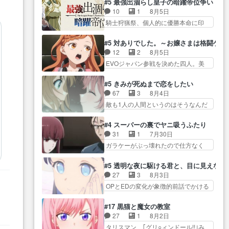
が暴れてると聞い… ちょっと年
#5 最強出涸らし皇子の暗躍帝位争い
が… “貧乏籤百連無料ガチャ”100
コマだいぶ理性持ち始めた。この世
齢の事を言いすぎとゆーか言い
10
1
8月5日
連でも1回… 2期入ってから地味
界の… 原作読んだのもう何年も
訳… ベリルの母もやはり只者じ
騎士狩猟祭、個人的に優勝本命に印
だよね。ただでさえ幼女… 「餌
前なのに、覚えてる… コイルの
ゃなかったかベリ…
を付けた… 細かい設定を考える
になってもらわねばならぬ」って言
汚職を突き止めるべくバトーの指
のが面倒な時は古代魔法… エル
葉に… ゼートゥーア左遷によっ
#5 対ありでした。～お嬢さまは格闘ゲ
導… やまとん1号はどこの部分で
ナがチートすぎる笑アルは最初から
て参謀本部の連携が… 緊張感あ
12
2
8月5日
使うのだろう？… 日本とロシア
自分… プラネット・ウィズ展開
る戦闘描写とギャグ今週の『有能
EVOジャパン参戦を決めた四人。美
が絡む政治の話かつ色々な用
アツいな「騎士狩猟… 麦茶どこ
な…
緒の母… この作品に唯一足りな
語… 第５話をprimevideoで視聴
ろかタイトル通り麦茶の出涸らし
いと思ってた(無くて… 見た目は
しまし… 前回同様『イノセン
#5 きみが死ぬまで恋をしたい
ぐ… 第５話をABEMAで視聴しま
気品溢れてるのに中身は…美緒マ
ス』を含む押井・神山版… 第５
67
3
8月4日
した。視聴に… 復讐に燃える吸
マ… テーマ：格ゲー大会に行く
話「EPISODEラストの母親の気持…
敵も1人の人間というのはそうなんだ
血鬼兄弟の弟ですいいキャラ…
には？感想は、美… 大会を前に
けど状… もう着れないからって
クリスタ皇女が“萌え”なのでこの娘が
格ゲー熱が高まる一方、百合の
どういう意味だろうな… ミミを
皇帝… ウサギ好きそうな王女殿
#4 スーパーの裏でヤニ吸うふたり
本… 東京で開催される格ゲー大
人間に戻して欲しいでも自分達が代
下がかわいい。幼馴… ついに始
31
1
7月30日
会に参加すること… Japanに向け
わ… ご視聴ありがとうございま
まった狩猟祭。エルナの活躍で上
ガラケーがぶっ壊れたので仕方なく
て外泊届にサインをもらっ… 長
した見るたびに切… 誰かと思っ
位…
スマホに… 佐々木さんとは同い
崎から大会のために東京へ!/でも観光
たらちゅー先輩か。しれっと相
年くらいに思ってたけど… やは
よ… 旅の支度全部やってくれる
#5 透明な夜に駆ける君と、目に見えない
方… 第５話感想：コ□した相手に
り出オチ感が否めず、エピソードの
先輩、なんだかん… 第５話をｄ
27
3
8月3日
も家族や…､戦… つらい回だ……
打率… 田山さんが佐々木さんに
アニメストアで視聴しました。視…
OPとEDの変化が象徴的前話でかける
つらすぎる……。エスタ先輩…
沼っていく…こんな… 佐々木さ
には… 小春の透明なモヤのかか
今週のシーナとミミも可愛かった2人
ん、腕フェチなんですね笑最近ま
った世界。どんな女… そうか、
の関係… 確かに相手にも家族や
#17 黒猫と魔女の教室
じ… 佐々木がガラケーからスマ
こんな風に見えてるのかぁ。かけ
大切な人はいるけど、… 白シャ
27
1
8月2日
ホに変えるって、… もうドラマ
る… 完全な両片思いになりまし
ツが作業着みたいなもんなんですか
タリスマン、｢グリ○ィンドール!!｣み
版孤独のグルメファンコンテン