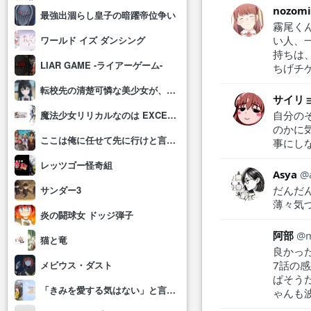
nozom
最強出涸らし皇子の暗躍帝位争い
霧尾く
い人、
ワールド イズ ダンシング
持ちは
LIAR GAME -ライアーゲーム-
ちげチ
転校先の清楚可憐な美少女が、昔男子と思って一緒に遊んだ幼馴染だった件
サイリ
自分の
魔法少女リリカルなのは EXCEEDS Gun Blaze Vengeance
のかに
ここは俺に任せて先に行けと言ってから10年がたったら伝説になっていた。
事にし
レッツゴー怪奇組
Asya
だんだ
サンダー3
薄々気
炎の闘球女 ドッジ弾子
阿部
猫と竜
良かっ
7話の
メビウス・ダスト
ぱそう
「きみを愛する気はない」と言った次期公爵様がなぜか溺愛してきます
ゃんも