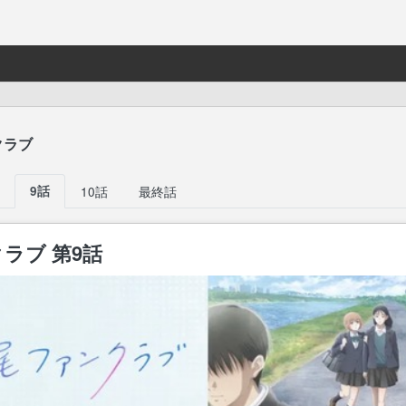
クラブ
9話
10話
最終話
ラブ 第9話