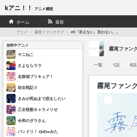
kアニ！！
アニメ感想
ホーム
最新
アニメ
霧尾ファンクラブ
#9「言えない、言わない。」
放映中アニメ
霧尾ファン
ヤニねこ
一覧
1話
8話
さよならララ
名探偵プリキュア！
霧尾ファンク
幼女戦記Ⅱ
きみが死ぬまで恋をしたい
乙女怪獣キャラメリゼ
令和のダラさん
バンドリ！ ゆめ∞みた