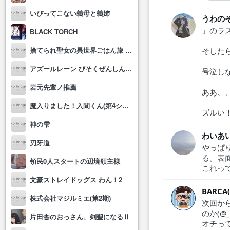
いびってこない義母と義姉
うわの
」のラ
BLACK TORCH
捨てられ聖女の異世界ごはん旅 隠れスキルでキャンピングカーを召喚しました
そした
アズールレーン びそくぜんしんっ！にっ!!
号泣し
岩元先輩ノ推薦
ああ、
魔入りました！入間くん(第4シリーズ)
ズルい
神の雫
わいあいꕤ︎︎
刃牙道
やっぱ
る。表
領民0人スタートの辺境領主様
これっ
文豪ストレイドッグス わん！2
BARC
株式会社マジルミエ(第2期)
次回か
のか(@_
片田舎のおっさん、剣聖になるⅡ
オチっ