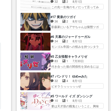
り戻し正式に探偵事務所で働き始
事でのてんやわんや。働いて大
32
2
8月1日
感想は、久しぶり… 元ゲーマー
め… ポワロ、元ネタを解説して
変… 地道に働き人と関わる日々
この先一生俺のモノだって言ってみ
なので、はちゃめちゃ楽しく作
原作に誘導するの… くれあさん
の中に愛を見いだ…
たい笑他… 1歳からの誕生日プレ
業… 糸ちゃんと源くんの距離感
の探偵としての初事件にしてち
ゼント………とは思っ… 玲夜さ
おかしいね(*´… 糸と源ははよ好
#17 黄泉のツガイ
ょ… ・急にクイズ番組が始まっ
ん柚子に18年分の誕生日プレゼン
きおうとると言わんかい！引…
36
2
8月1日
たw・妖精ウソノ… るるかの助手
ト… 柚子は鬼龍院家から初めて
ショウくんと対等に話すためにゲー
影森家にいるアサちゃんは擬態ツガ
だった？今回が初めての探偵
学校に通う事にな… プレゼント
ムをする…
イだった… アサが置かれた立場
活… 探偵じゃなかったの！？ク
攻撃ヤバすぎるwwwヴァイオ
や気持ちを汲んで熱くな… 屋敷
レアさん探偵すぎ… 突然のポア
#6 天幕のジャードゥーガル
レ… 玲夜さまサプライズの、こ
にアサはいなかった逆にガブちゃん
ロクイズは草なんよ。んで、あ
34
2
8月1日
れまでの柚子ちゃ… 玲夜から柚
はい… 影森の当主が際限なくツ
ん… 今回からついにくれあが探
モンゴル帝国への恨みを持つシタラ
子へ17年分の誕生日&を未来に…
ガイを増やせるのに… 今回はも
偵事務所の仲間に…
を信じた… 回想が淡々と語られ
「​​13歳の柚子ちゃんへ…もう中学生
うガブちゃんさんの悲鳴にも似た
るのだけどいつの間にか… オゴ
な… 梅原の人が18歳になるまで
#5 乙女怪獣キャラメリゼ
怒… ユルと戦った時から伏線が
タイの妃になってもその心は晴れ
の誕生プレゼン… なよなよした
83
1
7月30日
張られていたのが… しかしアサ
ず、モ… ドレゲネの過去、宝石
男（cv石田彰）梅ちゃんがた…
付き合った後の関係性を深めるには
は、兄様に会いたいbotだと思…
だった彼女が人になり… ドレゲ
ヒロイン… 来夢ちゃんがキング
ツガイには優しい筈のガブちゃん、
ネの過去、、辛かった、、あのジャ
コングなのいい味付けだ… ずっ
アキオの… 色々とひっかけがあ
#7 バンドリ！ ゆめ∞みた
タ… 年上旦那が良い人でも、女
とメスってて何この可愛い生物。ク
って、最終的に嫌な終わ… ゴン
32
4
8月1日
は宝石でただ笑っ… ダイルの儀
ラス… 付き合い始めたら始めた
ゾウが従える大量のツガイに何事か
ビオラうっっっっっぜ
式の神々しさたるや。一気に空
でまた違った悩みが… と一歩ず
と思…
ぇ！！！！！！！！後… あられ
気… ドレネゲの辛い過去には同
つ踏み出す黒絵ちゃん微笑ま新汰
ちゃん、僕っ子になってから取り戻
情の言葉しか…シ… 奥様に悲し
#5 ワールド イズ ダンシング
の… ツインテールが可愛いお茶
し… ビオラが悪魔すぎて気分が
い過去…萌え袖が可愛いね、と
10
1
8月1日
目な妹ちゃんです… しかも過去
悪くなってきたこ… 声優まとめ
思… ドレゲネとシタラ、2人だけ
要は天才肌の餓鬼ということ。興味
も重いんかいかつては自分に自
ました(７話まで)仲町あられ/… ビ
の同盟が結成さ…
を惹かれ… 父の観阿弥と袂を分
信… リップを塗ってらっしゃる