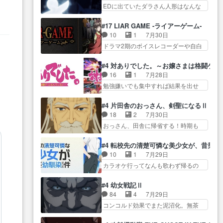
生産… ここうっすら思ったこと
この作品は近年稀に見るおっさんキ
EDに出ていたダラさん人形はなんな
子やーん総務課長と娘の女子…
ズバリ言ってくれて… おかし
ャラの充…
んだと… 『ダラさんと呼ぶ者が
これがこの世界の仕組みか‥Lv200帯
い、さわやかだ 世話好きの陰に支
生まれた日』をダラさ… 陰惨な
の… そのために役割を超越する
#17 LIAR GAME -ライアーゲーム-
配… ヤクねこのクワガタ取りの
過去がきっちり現代に継承されてい
者の出現させるた… アリスのお
10
1
7月30日
話見て切なくなっ… 普段は選別
る… ダラさんと姉弟の母との出
陰で他の勇者達も共闘してくれ魔…
ドラマ2期のボイスレコーダーや自白
された4～600レスを2,30… 隠し
会いの話やはりダ… ダラさんの
ゲーム… ヨコヤは人間の弱い所
方が密売人のそれww唐突な作画力の
過去話も佳境…げに恐ろしいは
をつくのが抜群に上手… 昼の国
正… なんか今日はかなり一瞬で
#4 対ありでした。～お嬢さまは格闘ゲ
人… 第５話感想：２人の過剰な
の奴らも馬鹿が多いが、夜の国も同
終わっちまったっ… 先週と比べ
16
1
7月28日
貢ぎ物?の礼とし… 第５話感想：
じ… ご視聴ありがとうございま
てまだまともに見えた。4話は過…
勉強嫌いでも集中すれば結果を出せ
姉のお誕生会にダラさんを招
した来週もよろし… 握った◯治
る美緒が… 毎晩スト６対戦を楽
待… 部分的に時系列が4話と入れ
郎（中の人的に）仲間であるプ
しむ４人。だが、期末試… どん
替わってるのね… こんなデカイ
#4 片田舎のおっさん、剣聖になるⅡ
レ… ヨコヤの頭の回転の速さと
なゲームも相手が強すぎるとやる気
のどうやって運ぶんだよ！？
18
2
7月30日
人間の心理を利用… 夜の国のヨ
無く… テーマ：テスト勉強と大
姉… ダラさん、人型形態にもな
おっさん、田舎に帰省する！時期も
コヤ支配がますますひどく……。
会感想は、美緒がテ… すげーー
れるんか!?w髪…
時期だし… じいさん、ベリル、
… ヨコヤは飴と鞭で夜の国の独
ーーーーーーー良い……。女性声
副団長、年長者が強い順… 底知
裁支配を強化、… やはりヨコヤ
#4 転校先の清楚可憐な美少女が、昔男
優… 深夜の格ゲー対戦よりテス
れない爺さんには夢が詰まってると
いいですね。昼の国が勝てる
10
1
7月29日
トの方がよっぽど… 真剣に授業
思う… クルニ、ヘンブリッツ、
流… 役で出演いたしました。次
カラオケ行ってなんも歌わず帰るの
を受けて、夜は珠樹の部屋で格
ミュイと一緒におっ… 帰省、お
回も緊張が止まり…
かよハン… 春希ちゃんの私服、
ゲ… 来たる定期テストに向けて
供ヒロインはクルニ。順番的には
めっちゃ可愛いぞ！！！… どう
勉強会！美緒ちゃ… 受験勉強と
#4 幼女戦記Ⅱ
確… 父親から手紙が来た。サー
やらあの女優さんが春希のお母さん
戦闘の2択なら戦闘を選ぶ娘w
84
4
7月29日
ベルボアの退治の… ここでヘン
のよ… 春希ちゃん姫ちゃんに野
美… 勉強嫌いでバトルを選ぶっ
コンコルド効果でまた泥沼化。無茶
ブリッツくんが同行するのが変
菜の子も凄え可愛い… 隼人くん
て、ひぐらしの沙…
振りに奇… ルーデルドルフ中将
で… ・ベリル、実家に帰ること
のスマホを買いに行ってたけど完
自らが行う煙草と葉巻は… ブロ