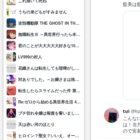
これ描いて死ね
藍美は
うちの弟どもがすみません
攻殻機動隊 THE GHOST IN THE SHELL
無職転生Ⅲ ～異世界行ったら本気だす～
君のことが大大大大大好きな100人の彼女(第3期)
LV999の村人
花織さんは転生しても喧嘩がしたい
対ありでした。～お嬢さまは格闘ゲームなんてしない～
転生したらスライムだった件 第4期
Re:ゼロから始める異世界生活 4th season
tui
k
ブチ切れ令嬢は報復を誓いました。 ～魔導書の力で祖国を叩き潰します～
こんな
は！当
天は赤い河のほとり
ので安
ヒロイン？聖女？いいえ、オールワークスメイドです(誇)！