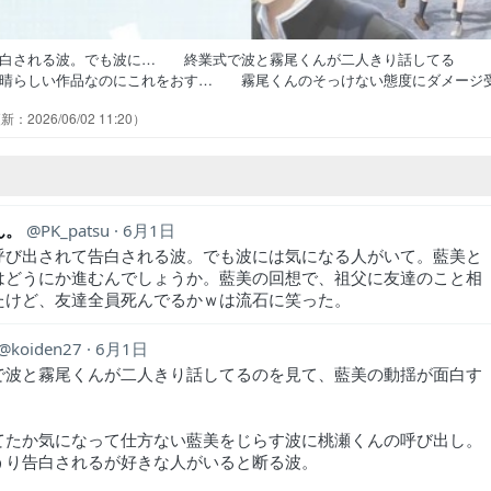
告白される波。でも波に… 終業式で波と霧尾くんが二人きり話してる
晴らしい作品なのにこれをおす… 霧尾くんのそっけない態度にダメージ
にいつも波がいたことが、どれだ… だんだんとギャグよりシリアスに比
2026/06/02 11:20
想の「藍美ちゃんは波と連んでるか… ついについに桃瀬が波に告白っ波ち
トシーンに泣いてしまいました。そ… 笑えるところと胸に来るところと
ん。
PK_patsu
6月1日
呼び出されて告白される波。でも波には気になる人がいて。藍美と
はどうにか進むんでしょうか。藍美の回想で、祖父に友達のこと相
たけど、友達全員死んでるかｗは流石に笑った。
koiden27
6月1日
で波と霧尾くんが二人きり話してるのを見て、藍美の動揺が面白す
てたか気になって仕方ない藍美をじらす波に桃瀬くんの呼び出し。
うり告白されるが好きな人がいると断る波。