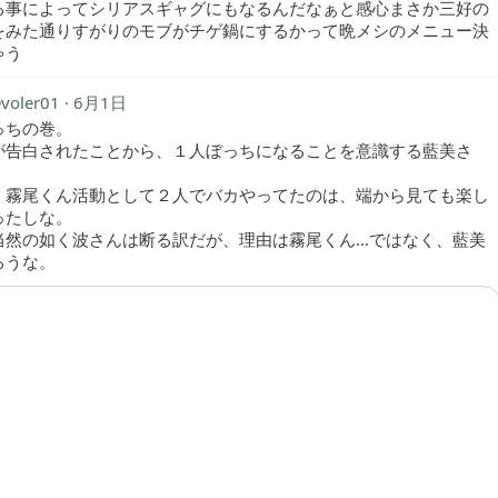
る事によってシリアスギャグにもなるんだなぁと感心まさか三好の
をみた通りすがりのモブがチゲ鍋にするかって晩メシのメニュー決
ゃう
voler01
6月1日
っちの巻。
が告白されたことから、１人ぼっちになることを意識する藍美さ
、霧尾くん活動として２人でバカやってたのは、端から見ても楽し
ったしな。
当然の如く波さんは断る訳だが、理由は霧尾くん…ではなく、藍美
ろうな。