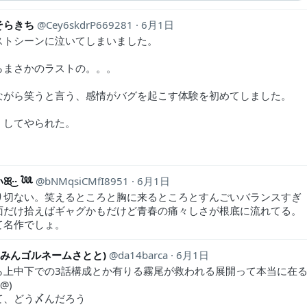
そらきち
Cey6skdrP669281
6月1日
ストシーンに泣いてしまいました。
らまさかのラストの。。。
ながら笑うと言う、感情がバグを起こす体験を初めてしました。
、してやられた。
！
·͜· ︎︎𓆙
bNMqsiCMfI8951
6月1日
り切ない。笑えるところと胸に来るところとすんごいバランスすぎ
面だけ拾えばギャグかもだけど青春の痛々しさが根底に流れてる。
て名作でしょ。
A(みんゴルネームさとと)
da14barca
6月1日
ら上中下での3話構成とか有りる霧尾が救われる展開って本当に在
@)
て、どう〆んだろう