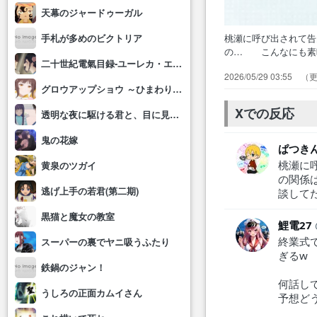
天幕のジャードゥーガル
桃瀬に呼び出されて
手札が多めのビクトリア
の… こんなにも素
二十世紀電氣目録-ユーレカ・エヴリカ-
けて… 自分のそば
2026/05/29 03:55
が増し… 7話の感
グロウアップショウ ～ひまわりのサーカス団～
んって… 」のラス
んごいバ…
Xでの反応
透明な夜に駆ける君と、目に見えない恋をした。
鬼の花嫁
ぱつき
桃瀬に
黄泉のツガイ
の関係
逃げ上手の若君(第二期)
談して
黒猫と魔女の教室
鯉電27
終業式
スーパーの裏でヤニ吸うふたり
ぎるw
鉄鍋のジャン！
何話し
うしろの正面カムイさん
予想ど