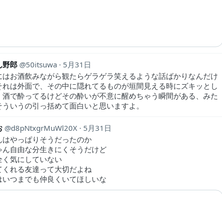
ん野郎
50itsuwa
5月31日
にはお酒飲みながら観たらゲラゲラ笑えるような話ばかりなんだけ
それは外面で、その中に隠れてるものが垣間見える時にズキッとし
。酒で酔ってるけどその酔いが不意に醒めちゃう瞬間がある、みた
そういうの引っ括めて面白いと思いますよ。
お
d8pNtxgrMuWl20X
5月31日
んはやっぱりそうだったのか
ゃん自由な分生きにくそうだけど
全く気にしていない
てくれる友達って大切だよね
はいつまでも仲良くいてほしいな