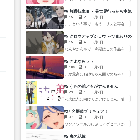
たねぇ…OPとE… 余計な物は描
ね…
た… 最初の障害ゴーレムを全員
ツ… 「お腹冷えちゃわない？
かず白く靄がかった小春ちゃ
で力を合わせて倒… アリアはホ
佐々木さんの優しさ… 先行で見
#6 無職転生Ⅲ ～異世界行ったら本気だ
ん… 光も感じない完全な盲目な
ントスピカが大好きだよね。ツ
た時より2人のやり取りに癒しを
15
2
8月3日
んやね…おめかし… 母役に能登
ン… 一等級ポテンシャルのアリ
感… ABEMA版の7〜8話佐々木が
」、という事で、もうエリスと再会
さんって禁じ手使ってきたー！
アちゃん可愛くて… そういや、
実年齢以上…
か？っと… サラの再登場によっ
E… 今回は小春視点も描かれてい
アリアは能力は最上級のくせに、
てルーデウスの成長が確… 人間
て良かった本当… 股に海豚を挟
#5 グロウアップショウ ～ひまわりのサ
… とうとうアリアと直接競う場
関係の清算が粛々と進められている
み水上バスでの会話を反芻…
15
4
8月3日
がきたこれまで… 毎度ながらの
サラ… サラとの関係に対して完
恋… OPEDとも無人バージョンか
なんやかんやで、今期はこの作品を
スピカの顔面芸推しのハナち
全に「昔の女」とし… ルーシー
ら主人公２人…
一番推し… 時給50円じゃ借金は
ゃ… クソレビュータリスマン趣
にデレるルディが完全に親バカで
減らない(^_^;サ… 葵ちゃん可愛
味ダダ漏れで好き… 期末試験が
#5 さよならララ
微… サラとは会ってほしいちゃ
すぎるな楠木ともりちゃんの
始まろうとしておりスピカは対
189
3
8月2日
んとした別れ方し… サラは未練0
ね… デフォルメされた表情が特
策… 能力鑑定胸像タリスマン氏
」が最高にお姉ちゃん面でめちゃく
だと言っていたけど人の気持
に多かったのが印… 葵＆茜の回
容姿も評価してし…
ちゃかわ… さすがに割れた窓ガ
ち… 実は結構好きなキャラモヤ
も良きでした。あの証拠写真、
ラスの弁償は求められた… 逡巡
モヤする別れ方だ… 役で出演さ
#5 うちの弟どもがすみません
ひ… 互いが互いのことを想って
を振り切ってみんなに謝ったララの
せていただきました！よろしく
23
1
8月2日
いるのにすれ違っ… 第５話をｄ
思い… 仕事に馴染めない辺り観
お… 毎クールメインヒロインを
花火は人に向けてはいけません。引
アニメストアで視聴しました。
ていて苦しいところ… ララちゃ
好きになっちゃう…
きこもり… 糸はまだ柊の顔も見
視… 葵ちゃんに〝瑞佳ちゃんと
んの事情はもう少し皆に話して良
たことなかったっけ！1… ってお
練習したい〟と言… 本当この作
#27 名探偵プリキュア！
い… ララと茉里とで初のアルバ
名前を見たんだけどあの中村大樹さ
品は「キャラ」を活かすのがう
87
3
8月2日
イト。七転八倒し… 労働するプ
っ
ん… 糸ちゃんカッケー、色んな
ま… みずかちゃんの介入で双子
ウソノワールぷにぷにアゲセーヌか
リンセスえらい。プリンセスの
意味でwゲームが… 姉から性的興
の仲にヒビが………
わよ!!… 順当にマコトジュエルの
精… アンデケン行ってケーキ食
奮覚えてないよね？なんて言
争奪戦をやったと。… 記憶を取
べて、帰りにカメ… ララが働く
#5 鬼の花嫁
わ… テーマ：引きこもりの理由