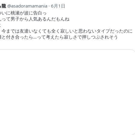
ら龍
asadoramamania
6月1日
ついに桃瀬が波に告白っ
んって男子から人気あるんだもんね
よ
、今までは友達いなくても全く寂しいと思わないタイプだったのに
瀬と付き合ったら…って考えたら寂しさで押しつぶされそう