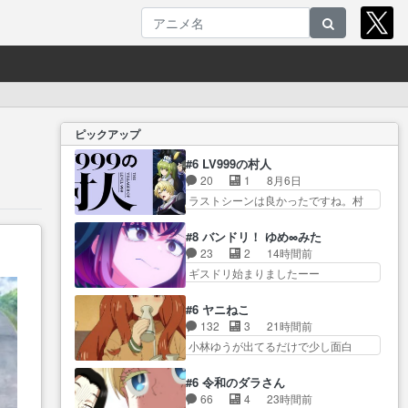
ピックアップ
#6 LV999の村人
20
1
8月6日
ラストシーンは良かったですね。村
人が故に… 村人のレベル上げは
鬼モードフィンガーシリ… アリ
#8 バンドリ！ ゆめ∞みた
スと10年後に結婚の約束をした鏡ず
23
2
14時間前
っ… カジノスタッフ募集するも
ギスドリ始まりましたーー
集まらない更に追… 王命でクル
ー！！！！ユノ、… 都子さんが
ルの監視をすることになったデ
めっちゃ情緒不安定になってて
#6 ヤニねこ
ビ… 最強の村人・鏡との出会い
怖… 超回復を見守っていかない
132
3
21時間前
で少しは変わった… やはり何か
と、ですね！！み… 開幕聞き取
小林ゆうが出てるだけで少し面白
悲しい過去がありそうな。鏡の
りスタッフに定治いなかった？
い。なお内… 達郎が獣人に
も… パルナの魔族への恨みは根
ま… ののちゃんのお手当てはお
◯◯◯される強制百合を期待
深そうやね姫を舐… 新キャラが
#6 令和のダラさん
節介だったりする… ビオラの立
し… ヒグマドンってなんな
登場早々変態扱いされてる件。
66
4
23時間前
ち回り害悪すぎるお近づきの印