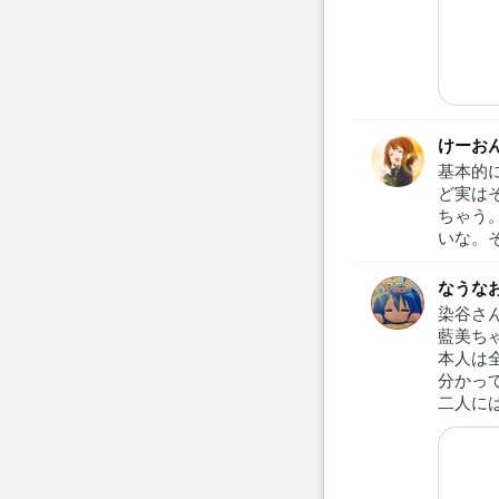
けーお
基本的
ど実は
ちゃう
いな。
なうな
染谷さ
藍美ち
本人は
分かっ
二人に