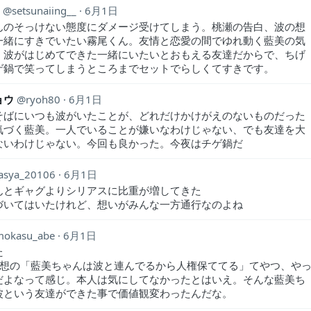
i
setsunaiing__
6月1日
んのそっけない態度にダメージ受けてしまう。桃瀬の告白、波の想
一緒にすきでいたい霧尾くん。友情と恋愛の間でゆれ動く藍美の気
、波がはじめてできた一緒にいたいとおもえる友達だからで、ちげ
ゲ鍋で笑ってしまうところまでセットでらしくてすきです。
ョウ
ryoh80
6月1日
そばにいつも波がいたことが、どれだけかけがえのないものだった
気づく藍美。一人でいることが嫌いなわけじゃない、でも友達を大
ないわけじゃない。今回も良かった。今夜はチゲ鍋だ
asya_20106
6月1日
んとギャグよりシリアスに比重が増してきた
づいてはいたけれど、想いがみんな一方通行なのよね
mokasu_abe
6月1日
た
感想の「藍美ちゃんは波と連んでるから人権保ててる」てやつ、や
だよなって感じ。本人は気にしてなかったとはいえ。そんな藍美ち
波という友達ができた事で価値観変わったんだな。