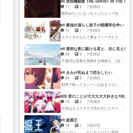
に・ベリルはミュ… おっさんの
#4 攻殻機動隊 THE GHOST IN THE SHE
全… 第４話をU-NEXTで視聴しま
グを更新しました!!宜しければ、是
親となるとお爺ちゃんだよね孫
17
2
7月29日
した。視聴… スマホを買うた
非… 計画通りにはいかないね笑
扱… ・ベリル、実家に帰ること
殿田みたいになっちゃった人って結
め、都心で待ち合わせをした…
やり遂げた(ほぼ… 今回もターニ
に・ベリルはミュ…
構会社に… バトーがカッコいい
OP曲きっかけで見始めてたけどなん
ャに不都合なことがあったり
と思ってたら、トグサが… あの
だかん… いきなりシリアス展開
#4 最強出涸らし皇子の暗躍帝位争い
し… 白髪の男性が語った家族を
見た目もうただのロボでしかないん
ぶち込んでくるじゃん… 春希の
10
1
7月29日
失った喪無感が、… 連邦に対し
だよ… 俺らの汗拭きそりゃいや
家庭事情は複雑。食事とか隼人が親
エロイタチなんて事をフィーネとエ
て有利な講話条件を引き出すた
だろwwバトー＆ト… イノセンス
身…
リーにア… アルも気付かなかっ
め… コンコルド効果に油を注ぐ
の元となった回だけど、ガイノ
た事を…フィーネは自分… モン
ターニャの勝利軍… 犠牲を払っ
#4 透明な夜に駆ける君と、目に見えない
イ… アダム・リンクやジェイム
スターを呼ぶ笛？黒幕は狩猟祭とは
ても良いならお前たちが前線へ
25
3
7月28日
スン(教授)型サ… アンドロイドも
関係… 平凡な少女に見える眼鏡w
行… 戦闘がアッサリし過ぎじゃ
不適切な言葉を指摘する鳴海も、1話
おっさんの汗を拭くのは嫌や…
眼鏡属性は持ち合… 神アニメ、
ない？戦争がメイ…
では冬… かけると鳴海のやり取
押井守監督のイノセンスの土台にな
ケテーイ！「騎士狩猟祭、前夜
り微笑ましいw良い奴… どう接し
ったエピ… コミカルなのにも慣
#4 きみが死ぬまで恋をしたい
の… フィーネがアルノルトに活
ていいのかわからず戸惑うかける
れてきました。１話でし… ロボ
64
3
7月28日
躍してもらいたが… 第４話を
も… 盲目だと相手の表情も分か
ットの反乱は今となっては良くある
戦争で戦ってるシーンはあまりない
ABEMAで視聴しました。視聴
らないからどう思… 今期のバッ
話し…
とはいえ… 前回までにあまり見
に… 第４話、アルとフィーネの
クナンバーみたいなOPアニメ。
れなかったようなシーナ… ミミ
２度目のデート出… マジできな
#28 君のことが大大大大大好きな100人の
… 初デートで冬月を笑わせよう
の存在で揺らぐ14クラス約束された
臭いぞ帝位争い。姉からの刺客
10
2
7月28日
とする姿も冬月… 特に大きな事
死… ミミの秘密をあっさり受け
を… ふぃーねと町の様子を見に
今回はもうグダグダ言わずにステー
件やイベントが起きるでもな
入れたのは拍子抜… 蘇生魔法っ
行ったら町中で窃…
ジを見た… 君のことが大大大大
く… 初デートで冬月を笑わせよ
て下衆い国なら進退窮まったら
大好きな１００人の彼女… 100カ
うとする姿も冬月… 3話までは主
#3 盗掘王
手… 蘇生魔法ヤバイけどミミい
ノ版ラブライブ！？こういうのは
人公がどうでもいいことでず
16
1
7月27日
なかったら詰んで… アニメオタ
人… 俺、みんなのレッスン動画
っ… 花火購入に浅草へ…行き当
ひっどい、、、とにかくひどい原作
クあるある：作中に花が登場す