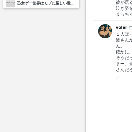
彼が居
乙女ゲー世界はモブに厳しい世界です2
泣き姿
まっち
voler
１人ぼ
波さん
ん。
確かに
そうだ
まー、
さんだ