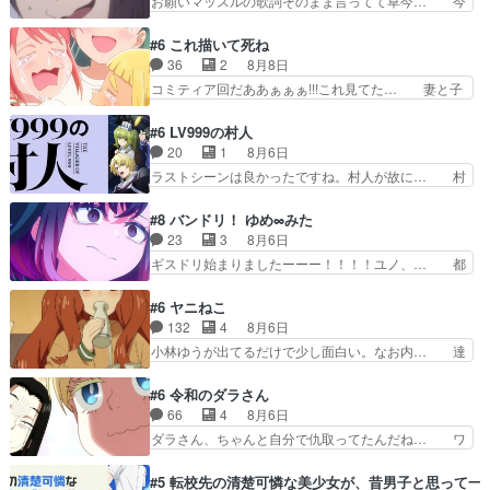
お願いマッスルの歌詞そのまま言ってて草今… 今
さんが無事で良かっ…
のルッキズムと相対する話とし… らいりーさんが
日も1日お疲れ様でした～バタバタしてて… 霊を
容姿の美醜でしか人を見ない… 校外学習で奥多摩
大量に成仏させた ジェットババアの亜… 1日で
#6 これ描いて死ね
の小河内ダムに来た黒絵た… ライリーが好きだっ
6人は流石絶倫カムイ婆もしっかり抱… 今回は交
36
2
8月8日
たクズ男ハルゴンが懲ら… メイクでちょっと勇気
通悪霊の除霊ツアー。Aパはいつも… 前半の霊カ
コミティア回だああぁぁぁ!!!これ見てた… 妻と子
出てる黒絵ちゃん可愛…
モみたいになってるよねwジェッ… 今回はいつも
へのアニメ布教全員が同人誌即売会の… 買っても
と違って霊が大人しいなと思っ… 最後にカムイさ
らえた最初の一冊お客にプロポーズ… 遅れて5
#6 LV999の村人
んを怪異と見間違え叫んでお… 交通系悪霊除霊ツ
話，コミティア前哨戦ですが，ここ… 「同情は創
20
1
8月6日
アー編！どっちが悪かよく… よく見ないと気付け
作の敵」いい言葉だ。でも応援す… 東京で開かれ
ラストシーンは良かったですね。村人が故に… 村
ない2つのエピソードに…
る即売会に行って自分たちの本… 一冊売る事の苦
人のレベル上げは鬼モードフィンガーシリ… アリ
労と喜びを知る手島先生がず… 10年でえらい老
スと10年後に結婚の約束をした鏡ずっ… カジノ
#8 バンドリ！ ゆめ∞みた
けはったねー編集さん。同… 自分の妄想を買って
スタッフ募集するも集まらない更に追… 王命でク
23
3
8月6日
くれる人がいるというも… 初めて自分の漫画が売
ルルの監視をすることになったデビ… 最強の村
ギスドリ始まりましたーーー！！！！ユノ、… 都
れた時の感動、懐かし…
人・鏡との出会いで少しは変わった… やはり何か
子さんがめっちゃ情緒不安定になってて怖… 超回
悲しい過去がありそうな。鏡のも… パルナの魔族
復を見守っていかないと、ですね！！み… 開幕聞
#6 ヤニねこ
への恨みは根深そうやね姫を舐… 新キャラが登場
き取りスタッフに定治いなかった？ま… ののちゃ
132
4
8月6日
早々変態扱いされてる件。タ… まだまだお元気そ
んのお手当てはお節介だったりする… ビオラの立
小林ゆうが出てるだけで少し面白い。なお内… 達
うなお声で……不意打ち過…
ち回り害悪すぎるお近づきの印が… ・律っちゃん
郎が獣人に◯◯◯される強制百合を期待し… ヒグ
明るくなったね♪・メンバーの… 一難去ってまた
マドンってなんなん！？人見知りっぽい… なんな
#6 令和のダラさん
一難、律がビオラの呪縛から… 「私はあなたが嫌
ら下ネタ0じゃなかったかこんな回が… 他のエピ
66
4
8月6日
いなんです」「バンドやめ… 何が起きているの
ソードに対してマイルドな回だった… 今回はだい
ダラさん、ちゃんと自分で仇取ってたんだね… ワ
か！？次週、みゅーたいぷ…
ぶある程度抑えてる？w感じな気… アルねこ、そ
イが必死でケロロじゃないのよケロロじゃ… ロボ
うはならんやろ映画のワンシー… さっきまで生き
ットに憧れてビーム撃ちたいと…そうい… 余りに
#5 転校先の清楚可憐な美少女が、昔男子と思って一
ていたゴキブリ死んでるGP… アルねこ危険です