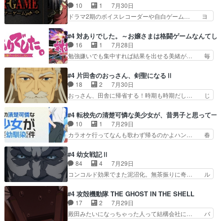
さんと姉弟の母との出会いの話やはりダ… ダラさ
10
1
7月30日
瞬で終わっちまったっ… 先週と比べてまだまとも
んの過去話も佳境…げに恐ろしいは人… 第５話感
ドラマ2期のボイスレコーダーや自白ゲーム… ヨ
に見えた。4話は過…
想：２人の過剰な貢ぎ物?の礼とし… 第５話感
コヤは人間の弱い所をつくのが抜群に上手… 昼の
想：姉のお誕生会にダラさんを招待… 部分的に時
国の奴らも馬鹿が多いが、夜の国も同じ… ご視聴
#4 対ありでした。～お嬢さまは格闘ゲームなんてし
系列が4話と入れ替わってるのね… こんなデカイ
ありがとうございました来週もよろし… 握った◯
16
1
7月28日
のどうやって運ぶんだよ！？姉… ダラさん、人型
治郎（中の人的に）仲間であるプレ… ヨコヤの頭
勉強嫌いでも集中すれば結果を出せる美緒が… 毎
形態にもなれるんか!?w髪…
の回転の速さと人間の心理を利用… 夜の国のヨコ
晩スト６対戦を楽しむ４人。だが、期末試… どん
ヤ支配がますますひどく……。… ヨコヤは飴と鞭
なゲームも相手が強すぎるとやる気無く… テー
#4 片田舎のおっさん、剣聖になるⅡ
で夜の国の独裁支配を強化、… やはりヨコヤいい
マ：テスト勉強と大会感想は、美緒がテ… すげー
18
2
7月30日
ですね。昼の国が勝てる流… 役で出演いたしまし
ーーーーーーーー良い……。女性声優… 深夜の格
おっさん、田舎に帰省する！時期も時期だし… じ
た。次回も緊張が止まり…
ゲー対戦よりテストの方がよっぽど… 真剣に授業
いさん、ベリル、副団長、年長者が強い順… 底知
を受けて、夜は珠樹の部屋で格ゲ… 来たる定期テ
れない爺さんには夢が詰まってると思う… クル
#4 転校先の清楚可憐な美少女が、昔男子と思って一
ストに向けて勉強会！美緒ちゃ… 受験勉強と戦闘
ニ、ヘンブリッツ、ミュイと一緒におっ… 帰省、
10
1
7月29日
の2択なら戦闘を選ぶ娘w美… 勉強嫌いでバトル
お供ヒロインはクルニ。順番的には確… 父親から
カラオケ行ってなんも歌わず帰るのかよハン… 春
を選ぶって、ひぐらしの沙…
手紙が来た。サーベルボアの退治の… ここでヘン
希ちゃんの私服、めっちゃ可愛いぞ！！！… どう
ブリッツくんが同行するのが変で… ・ベリル、実
やらあの女優さんが春希のお母さんのよ… 春希ち
#4 幼女戦記Ⅱ
家に帰ることに・ベリルはミュ… おっさんの親と
ゃん姫ちゃんに野菜の子も凄え可愛い… 隼人くん
84
4
7月29日
なるとお爺ちゃんだよね孫扱… ・ベリル、実家に
のスマホを買いに行ってたけど完全… 第４話を
コンコルド効果でまた泥沼化。無茶振りに奇… ル
帰ることに・ベリルはミュ…
U-NEXTで視聴しました。視聴… スマホを買うた
ーデルドルフ中将自らが行う煙草と葉巻は… ブロ
め、都心で待ち合わせをした… OP曲きっかけで
グを更新しました!!宜しければ、是非… 計画通り
#4 攻殻機動隊 THE GHOST IN THE SHELL
見始めてたけどなんだかん… いきなりシリアス展
にはいかないね笑やり遂げた(ほぼ… 今回もター
17
2
7月29日
開ぶち込んでくるじゃん… 春希の家庭事情は複
ニャに不都合なことがあったりし… 白髪の男性が
殿田みたいになっちゃった人って結構会社に… バ
雑。食事とか隼人が親身…
語った家族を失った喪無感が、… 連邦に対して有