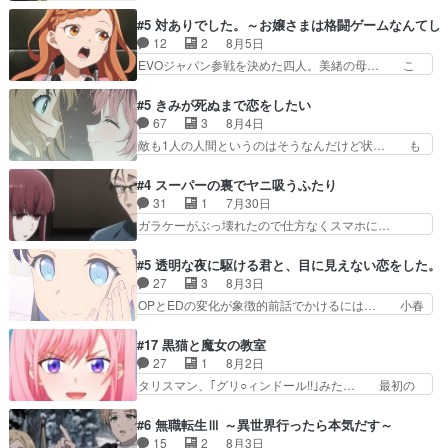
かい設定を考えるのが面倒な時は古代魔法… エル
が絡む政治の話かつ色々な用語… 第５話を
ナがチートすぎる笑アルは最初から自分… プラネ
#5 対ありでした。～お嬢さまは格闘ゲームなんてし
primevideoで視聴しまし… 前回同様『イノセン
ット・ウィズ展開アツいな「騎士狩猟… 麦茶どこ
12
2
8月5日
ス』を含む押井・神山版… 第５話「EPISODEラ
ろかタイトル通り麦茶の出涸らしぐ… 第５話を
EVOジャパン参戦を決めた四人。美緒の母… こ
ストの母親の気持…
ABEMAで視聴しました。視聴に… 復讐に燃える
の作品に唯一足りないと思ってた(無くて… 見た
吸血鬼兄弟の弟ですいいキャラ… クリスタ皇女
目は気品溢れてるのに中身は…美緒ママ… テー
#5 きみが死ぬまで恋をしたい
が“萌え”なのでこの娘が皇帝… ウサギ好きそうな
マ：格ゲー大会に行くには？感想は、美… 大会を
67
3
8月4日
王女殿下がかわいい。幼馴… ついに始まった狩猟
前に格ゲー熱が高まる一方、百合の本… 東京で開
敵も1人の人間というのはそうなんだけど状… も
祭。エルナの活躍で上位…
催される格ゲー大会に参加すること… Japanに向
う着れないからってどういう意味だろうな… ミミ
けて外泊届にサインをもらっ… 長崎から大会のた
を人間に戻して欲しいでも自分達が代わ… ご視聴
#4 スーパーの裏でヤニ吸うふたり
めに東京へ!/でも観光よ… 旅の支度全部やってく
ありがとうございました見るたびに切… 誰かと思
31
1
7月30日
れる先輩、なんだかん… 第５話をｄアニメストア
ったらちゅー先輩か。しれっと相方… 第５話感
ガラケーがぶっ壊れたので仕方なくスマホに…
で視聴しました。視…
想：コ□した相手にも家族や…､戦… つらい回
佐々木さんとは同い年くらいに思ってたけど… や
だ……つらすぎる……。エスタ先輩… 今週のシー
はり出オチ感が否めず、エピソードの打率… 田山
#5 透明な夜に駆ける君と、目に見えない恋をした。
ナとミミも可愛かった2人の関係… 確かに相手に
さんが佐々木さんに沼っていく…こんな… 佐々木
27
3
8月3日
も家族や大切な人はいるけど、… 白シャツが作業
さん、腕フェチなんですね笑最近まじ… 佐々木が
OPとEDの変化が象徴的前話でかけるには… 小春
着みたいなもんなんですかね…
ガラケーからスマホに変えるって、… もうドラマ
の透明なモヤのかかった世界。どんな女… そう
版孤独のグルメファンコンテンツ… 「お腹冷えち
か、こんな風に見えてるのかぁ。かける… 完全な
#17 黒猫と魔女の教室
ゃわない？佐々木さんの優しさ… 先行で見た時よ
両片思いになりましたねぇ…OPとE… 余計な物
27
1
8月2日
り2人のやり取りに癒しを感… ABEMA版の7〜8
は描かず白く靄がかった小春ちゃん… 光も感じな
タリスマン、｢グリ○ィンドール!!｣みた… 最初の
話佐々木が実年齢以上…
い完全な盲目なんやね…おめかし… 母役に能登さ
障害ゴーレムを全員で力を合わせて倒… アリアは
んって禁じ手使ってきたー！E… 今回は小春視点
ホントスピカが大好きだよね。ツン… 一等級ポテ
#6 無職転生Ⅲ ～異世界行ったら本気だす～
も描かれていて良かった本当… 股に海豚を挟み水
ンシャルのアリアちゃん可愛くて… そういや、ア
15
2
8月3日