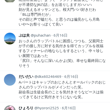
が不適切なJKの話」をお送りしますガハハハ
刻が見えるオッサンども。桜大門パパ好きだわ
「BLは専門外だが」
その顔と声で嘘だろ、と思うのは偏見かしら月島
いや〜お祭りっぽくて良い
ぷは夫
puhachan
6月16日
おっさんのラップバトルに困惑しつつも、父親同士
が子の接し方に対する気付きを得てカップルを祝福
するフィナーレの地ならしをするという、中々珍し
い展開ではあった
「尻臼」そんなに深いんかよ(笑)、幸せな最終回にな
りそう
だいだい
dkx60246469
6月16日
Aパートはキャップのおじさんとオールバックのおじ
さんのラップバトルがメインだった笑。
副会長は生徒会長のことを気付きそうなピースは揃
ってきてるけど気付きそうにないな笑。
ひょろり
hyorori2525
6月16日