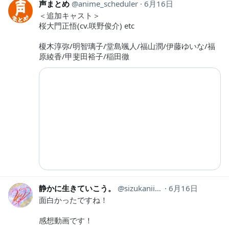
声まとめ
anime_scheduler
6月16日
＜追加キャスト＞
桜大門正悟(cv.咲野俊介) etc
榎木淳弥/明智璃子/堂島颯人/福山潤/伊藤ゆいな/福
原綾香/甲斐田裕子/稲田徹
静かに生きていこう。
sizukaniikiyo
6月16日
面白かったですね！
感想動画です！