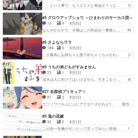
上バスでの会話を反芻…恋… OPEDとも無人バー
リアは能力は最上級のくせに、… とうとうアリア
」、という事で、もうエリスと再会か？っと… サ
ジョンから主人公２人…
と直接競う場がきたこれまで… 毎度ながらのスピ
ラの再登場によってルーデウスの成長が確… 人間
カの顔面芸推しのハナちゃ… クソレビュータリス
関係の清算が粛々と進められているサラ… サラと
#5 グロウアップショウ ～ひまわりのサーカス団～
マン趣味ダダ漏れで好き… 期末試験が始まろうと
の関係に対して完全に「昔の女」とし… ルーシー
15
4
8月3日
しておりスピカは対策… 能力鑑定胸像タリスマン
にデレるルディが完全に親バカで微… サラとは会
なんやかんやで、今期はこの作品を一番推し… 時
氏容姿も評価してし…
ってほしいちゃんとした別れ方し… サラは未練0
給50円じゃ借金は減らない(^_^;サ… 葵ちゃん可
だと言っていたけど人の気持ち… 実は結構好きな
愛すぎるな楠木ともりちゃんのね… デフォルメさ
#5 さよならララ
キャラモヤモヤする別れ方だ… 役で出演させてい
れた表情が特に多かったのが印… 葵＆茜の回も良
189
3
8月2日
ただきました！よろしくお… 毎クールメインヒロ
きでした。あの証拠写真、ひ… 互いが互いのこと
」が最高にお姉ちゃん面でめちゃくちゃかわ… さ
インを好きになっちゃう…
を想っているのにすれ違っ… 第５話をｄアニメス
すがに割れた窓ガラスの弁償は求められた… 逡巡
トアで視聴しました。視… 葵ちゃんに〝瑞佳ちゃ
を振り切ってみんなに謝ったララの思い… 仕事に
#5 うちの弟どもがすみません
んと練習したい〟と言… 本当この作品は「キャ
馴染めない辺り観ていて苦しいところ… ララちゃ
23
1
8月2日
ラ」を活かすのがうま… みずかちゃんの介入で双
んの事情はもう少し皆に話して良い… ララと茉里
花火は人に向けてはいけません。引きこもり… 糸
子の仲にヒビが………
とで初のアルバイト。七転八倒し… 労働するプリ
はまだ柊の顔も見たことなかったっけ！1… って
ンセスえらい。プリンセスの精… アンデケン行っ
お名前を見たんだけどあの中村大樹さん… 糸ちゃ
#27 名探偵プリキュア！
てケーキ食べて、帰りにカメ… ララが働く事での
んカッケー、色んな意味でwゲームが… 姉から性
87
3
8月2日
てんやわんや。働いて大変… 地道に働き人と関わ
的興奮覚えてないよね？なんて言わ… テーマ：引
ウソノワールぷにぷにアゲセーヌかわよ!!… 順当
る日々の中に愛を見いだ…
きこもりの理由感想は、久しぶり… 元ゲーマーな
にマコトジュエルの争奪戦をやったと。… 記憶を
ので、はちゃめちゃ楽しく作業… 糸ちゃんと源く
取り戻し正式に探偵事務所で働き始め… ポワロ、
#5 鬼の花嫁
んの距離感おかしいね(*´… 糸と源ははよ好きお
元ネタを解説して原作に誘導するの… くれあさん
32
2
8月1日
うとると言わんかい！引… ショウくんと対等に話
の探偵としての初事件にしてちょ… ・急にクイズ
この先一生俺のモノだって言ってみたい笑他… 1
すためにゲームをする…
番組が始まったw・妖精ウソノ… るるかの助手だ
歳からの誕生日プレゼント………とは思っ… 玲夜
った？今回が初めての探偵活… 探偵じゃなかった