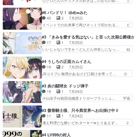
①クロたんのデスメタル好きはこのおぢの影… 三
も、一応デジタルという概…
を相手に言葉で繰り広げる戰もノラ… 時代設定ど
石さんのキャラなんかミサトさんっぽいな… なん
うなってる笑目力が強すぎて睨ま… ときメモ画面
か好きになれんキャラだなぁ作品もイン… 相変わ
#6 バンドリ！ ゆめ∞みた
からのいらすとやは草だった。… 今回は亜也子回
らず生物学者には見えないわね響野君… 正体を知
45
3
7月25日
でしたね頼もしさと乙女らし… 貞宗、キモいギョ
らないのにどちりも肯定してくれた… 黒絵がハル
イベントでの出来事で再びネットで叩かれる… ビ
ロ目としか思ってなかった…
ゴンになっても、南を助けて大事… OPにデスボ
オラの次の一手が動き始めました。それに… ビオ
入ってるのは黒絵がデスメタル… 黒絵が男で唯一
ラがまじで何がしたいかわからん！先生… 陰キャ
#3 「きみを愛する気はない」と言った次期公爵様が
心を許す、母の友達である光… 黒絵の可愛さレベ
の間合いにスルっと入ってきて相手の… ビオラが
17
1
7月25日
ルが止まらない。南くんと… 黒絵の母とのやり取
都子さんを籠絡しに来ててやばいぞ… マネージャ
いいじゃないですか！どんどん仲良しになっ… 結
りでエヴァの加持さん思…
ー現実版初登場！バレーボールに… 藻掻きながら
婚初日で君を愛する気はないものはやはり… 今期
前に進もうとするあられと律少… ビオラスマイル
の恋愛系で1番これが好き。愛する気は… 今晩
#4 うしろの正面カムイさん
で相手の緊張を解く相手の共… たまったアニメ
は、2130頃からシンデレラガールズ… 公爵の妻
19
2
7月25日
50本だってｗ今日も帰った… マネージャー実在
なのに着てる洋服がシンプル。テー… まあ、これ
JSコスプレ無理があるけど口裂け女寄って… 小
した大逆風のハズなのに全…
は見なくていいな。むしろ判断が… 自分でも気づ
学生コスには無理あるぞ。そのベットの下… シヅ
くほど嫉妬してる様子は可愛い… 次期公爵様がな
カちゃんがヤバすぎてボキキしそう(ぇ… 口裂け
#3 炎の闘球女 ドッジ弾子
ぜかヒロイン化していますデ… 【今夜のアニメA
女って人を襲うって知らなかった…ポ… そのスタ
19
1
7月24日
は…】前向き没落令嬢×こ… 「ぼやっとしてたら
イルで小学生ファッションは口裂け… 相変わら
小仏珍子cv前田佳織里トリガーフラッシュ… 宇宙
菜園の領地の外まで開墾…
ず、尺の都合なのか原作漫画の細か… 除霊士カム
背景でナレが始まり音楽が1本引きギタ… 珍子を
イと助手シヅカのエッチで笑える… 今回はかつて
いたぶってるのか！？Cパートで懐か… 普通にド
#3 骸骨騎士様、只今異世界へお出掛け中Ⅱ
昭和キッズを恐怖のどん底へ突… 現代で有名な口
ッジが激アツ。いや羽仁衣が初めて… 優谷優の声
11
1
7月24日
裂け女登場！お市ちゃん、ポ… ろくろ首の除霊シ
優に「ちんこ」って言わせてて興… 珍子ちゃ
凄え料理だな酔いどれターキーwとりあえず… ２
ーン「悪霊退散」のパチン…
ん………！！！！？！先週に引き続… これは意図
期第３話感想：まさか最初に出て来た兄妹… 妹想
的に1～2話でスルーしたことだ… これは本作に
いの良いお兄ちゃん！！現場も楽しかっ… 第３話
#4 LV999の村人
限ったことでなく、最近のアニ… 東山朱莉