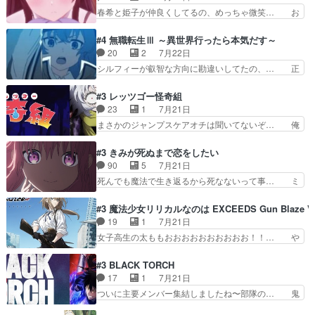
こいつもカラフルなだけ… 跡継ぎ候補多すぎるw
のハラハラ感。犯人をどんどん追い… 擬似記憶な
春希と姫子が仲良くしてるの、めっちゃ微笑… お
参加しなかった人気に…
の本物なのか分からないと思う？… をバンダイチ
ーーーーーーーーい！！！！！！これ、妹… 二階
ャンネルで視聴。いやはや、ア… 1990年代の
堂さんが女性だってことみんな知らなか… 姫子さ
#4 無職転生Ⅲ ～異世界行ったら本気だす～
OVAならアリかな。ICT… 冒頭のアクションから
んと三岳さんがラストに姫子さんのお… 初めて夜
20
2
7月22日
釘付けだった。皆人形… ひとつの単体の作品とし
のコンビニに行った隼人と姫子は偶… こういう学
シルフィーが叡智な方向に勘違いしてたの、… 正
ては悪くないと思い…
園物のラブコメ元々好きだから設… にしても妹は
しい意味での淫乱だと思うギースいい顔に… をバ
普通にハルキに嫉妬せず仲良く… ３話に「三岳長
ンダイチャンネルで視聴。リーリャさん… なんか
#3 レッツゴー怪奇組
久」役で出演してまーす！み… 隼人の家庭は隼人
腹立つなぁルーデウスめ…これでエリ… トレント
23
1
7月21日
に家事の負担がかかってい… 三岳さんが隼人にと
は後に何らかの際に活躍するんやろ… アイシ
まさかのジャンプスケアオチは聞いてないぞ… 俺
って妹扱い止まりそうな…
ャ、、、なんと末恐ろしい妹なんだ！… ルーデウ
んちの押し入れどーなってるんだよー？あ… メチ
スが財宝の取り分をもらうときに多… 残り湯なら
ャ子の従姉妹シュラ子登場。主人公眼福… 跡目争
#3 きみが死ぬまで恋をしたい
しゃあない。狂犬かくましいつ来… 本作はぬるい
いの新キャラ登場で、今回はシュール… めちゃ子
90
5
7月21日
ハーレムではなく、真面目に一… エリスはしばら
のいとこかわいい今回主人公の驚き… メチャ子を
死んでも魔法で生き返るから死なないって事… ミ
くEDだけやね。アイシャ、…
くしゃみと鼻水が止まらなくなる… お父さんに押
ミ不在の際のシーナ、アリとセイランとの… ミ
し付けられた本独特やし、おま… シュラ子ちゃん
ミ、最後のその顔は怖いよ...。てかタ… もはや人
#3 魔法少女リリカルなのは EXCEEDS Gun Blaze Ve
をちびっ子にしたあの玉、も… 半裸の警官の方が
間なのかも怪しい戦闘シーンがない… 今話第LO
19
1
7月21日
怖い。ライバルキャラかわ… 霊媒師が人の肩に霊
／原画で参加させていただきまし… 皆大好き、ロ
女子高生の太ももおおおおおおおおおお！！… や
を乗せるな笑なんてモノ…
リの全裸だーーーーーーッッッ… シーナとミミが
っぱり、そんなはまって見てる感じでは、… 『久
友だちになってよかった。ミ… ダークな世界観に
瀬シイナと夜海トワ』今回はフォロワー… なのは
#3 BLACK TORCH
芽吹く百合の花。ミミ(c… ルームメイト1ヶ月経
と出逢い炎の魔人の能力を人類の為に… ・シイ
17
1
7月21日
ってシーナがミミの人… もう後戻りできないぞ」
ナ、トワと出会う親近感を感じる2人… 篠宮マナ
ついに主要メンバー集結しましたね〜部隊の… 鬼
してくるとは思わん…
が登場したけど公式サイトに20歳… リリカルな
子母神、桐原との馴れ初めは多分に衝突気… 絵に
のはらしい、人間ドラマが始まり… この2人めっ