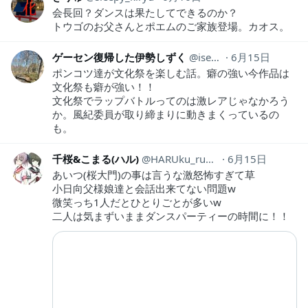
会長回？ダンスは果たしてできるのか？
トウゴのお父さんとポエムのご家族登場。カオス。
ゲーセン復帰した伊勢しずく
isesizuku
6月15日
ポンコツ達が文化祭を楽しむ話。癖の強い今作品は
文化祭も癖が強い！！
文化祭でラップバトルってのは激レアじゃなかろう
か。風紀委員が取り締まりに動きまくっているの
も。
千桜&こまる(ハル)
HARUku_ru1ban
6月15日
あいつ(桜大門)の事は言うな激怒怖すぎて草
小日向父様娘達と会話出来てない問題w
微笑っち1人だとひとりごとが多いw
二人は気まずいままダンスパーティーの時間に！！