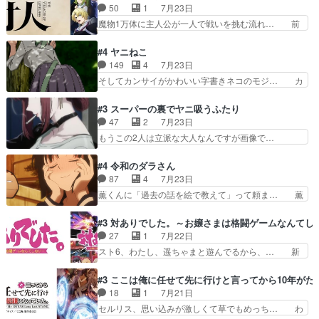
をｄアニメストアで視聴しました。視… ローデン
50
1
7月23日
（AkariHIGASHIYAM… こんなに可憐で可愛い泣
王国ホーバン領を訪れたアーク一行… 1期に引き
魔物1万体に主人公が一人で戦いを挑む流れ… 前
き虫メイドが僅か3…
続き２期にも出演させていただけ… 1期の頃から
半は魔族へ恨みを持つだろうパルナの強い… 両親
思ってたんだけどヒロインのエ… 依頼を受けて問
を魔物と人間に殺された鏡の生い立ち。… 勇者た
#4 ヤニねこ
題解決特筆する事は無いが、… 今週もありがとう
ちを信じてアリスを預ける、鏡を信じ… 勇者パー
149
4
7月23日
ございます耳がヒクヒクな… 時計台に登ってるの
ティが仲間になった！？会話が通じ… 鏡の過去、
そしてカンサイがかわいい字書きネコのモジ… カ
見ると挟まれないか心配…
辛すぎて胸が苦しくなりました…… 最初、勇者パ
ンサイねこさん、魅力的な姿と表情が可愛… お前
ーティは対話すら拒んでいたが… ちょ、またタカ
は『ちんこ』によってリミッターが外れ… 今回は
#3 スーパーの裏でヤニ吸うふたり
コちゃんの性別が間違えられ… 鏡の両親がモンス
汚い要素あまりなく普通にギャグアニ… あとアイ
47
2
7月23日
ターと人間にそれぞれ命を… 胸が苦しくなるほど
キャッチが釈迦だったの本当に最高… まー、今回
もうこの2人は立派な大人なんですが画像で…
鏡くんの過去がとても残…
もコンプライアンス違反にどこま… 達郎のオチに
色々と察して見守る店長さすがです。そして… こ
は笑った慣れてくるとオチの出… 「君が下品なア
こ叡智でセクシー！ミストふっかけて嗅ぎ… あい
#4 令和のダラさん
ニメが好きでも大丈夫だよ」… あんな事こんな事
かわらず山田さんと田山さんが同一人物… 今さら
87
4
7月23日
いっぱいさせられちゃうこ… 妹ネコちゃんのバー
だけどずとまよのOP合ってるね。首… 佐々木と
薫くんに「過去の話を絵で教えて」って頼ま… 薫
ガーにタバコ入ってるの…
田山さんにロマンスの香りが漂って… 佐々木さん
にとってダラさんはもう一人の…おっぱい… 遂に
と田山さんのやり取り見てるこっ… 二人の関係が
シリアス展開になるかと思ったら全然そ… 薫が通
#3 対ありでした。～お嬢さまは格闘ゲームなんてし
「ただのヤニ仲間」から「ちゃ… 田山から消臭ミ
うは応神町立応神北小学校一方、日向… 思ったの
27
1
7月22日
ストを戴いてお礼返しをして… からかったつもり
と違う刺客出てきたwwただ関西弁… とエピソー
スト6、わたし、遥ちゃまと遊んでるから、… 新
なのに、思いもよらない佐…
ドの進みにおどろくけど、気持ち… ①作文の定番
しく先輩キャラが対戦相手として増えたこ… ま
「将来の夢」地元志向が強くな… さすがにてこ入
ぁ、こんな都合よく格ゲー女子が集まるか… 規律
#3 ここは俺に任せて先に行けと言ってから10年が
れしてきた。ミステリアスな… 弟くんから昔の話
違反は許さない人かと負けず嫌いの可愛… 何かに
18
1
7月21日
を絵に描いて！と言われた… 神をも恐れぬ姉弟と
一生懸命になっている女の子はかわい… 先の一件
セルリス、思い込みが激しくて草でもめっち… わ
ダラさんのコメディかと…
で綾と美緒は親しくなる。厳しい寮… 体育会系み