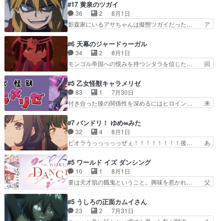
さん柚子に18年分の誕生日プレゼント… 柚子は
#17 黄泉のツガイ
の！？クレアさん探偵すぎ… 突然のポアロクイズ
鬼龍院家から初めて学校に通う事にな… プレゼン
36
2
8月1日
は草なんよ。んで、あん… 今回からついにくれあ
ト攻撃ヤバすぎるwwwヴァイオレ… 玲夜さまサ
影森家にいるアサちゃんは擬態ツガイだった… ア
が探偵事務所の仲間に…
プライズの、これまでの柚子ちゃ… 玲夜から柚子
サが置かれた立場や気持ちを汲んで熱くな… 屋敷
へ17年分の誕生日&を未来に… 「​​13歳の柚子ちゃ
にアサはいなかった逆にガブちゃんはい… 影森の
#6 天幕のジャードゥーガル
んへ…もう中学生な… 梅原の人が18歳になるま
当主が際限なくツガイを増やせるのに… 今回はも
34
2
8月1日
での誕生プレゼン… なよなよした男（cv石田彰）
うガブちゃんさんの悲鳴にも似た怒… ユルと戦っ
モンゴル帝国への恨みを持つシタラを信じた… 回
梅ちゃんがた…
た時から伏線が張られていたのが… しかしアサ
想が淡々と語られるのだけどいつの間にか… オゴ
は、兄様に会いたいbotだと思… ツガイには優し
タイの妃になってもその心は晴れず、モ… ドレゲ
#5 乙女怪獣キャラメリゼ
い筈のガブちゃん、アキオの… 色々とひっかけが
ネの過去、宝石だった彼女が人になり… ドレゲネ
83
1
7月30日
あって、最終的に嫌な終わ… ゴンゾウが従える大
の過去、、辛かった、、あのジャタ… 年上旦那が
付き合った後の関係性を深めるにはヒロイン… 来
量のツガイに何事かと思…
良い人でも、女は宝石でただ笑っ… ダイルの儀式
夢ちゃんがキングコングなのいい味付けだ… ずっ
の神々しさたるや。一気に空気… ドレネゲの辛い
とメスってて何この可愛い生物。クラス… 付き合
#7 バンドリ！ ゆめ∞みた
過去には同情の言葉しか…シ… 奥様に悲しい過
い始めたら始めたでまた違った悩みが… と一歩ず
32
4
8月1日
去…萌え袖が可愛いね、と思… ドレゲネとシタ
つ踏み出す黒絵ちゃん微笑ま新汰の… ツインテー
ビオラうっっっっっぜぇ！！！！！！！！後… あ
ラ、2人だけの同盟が結成さ…
ルが可愛いお茶目な妹ちゃんです… しかも過去も
られちゃん、僕っ子になってから取り戻し… ビオ
重いんかいかつては自分に自信… リップを塗って
ラが悪魔すぎて気分が悪くなってきたこ… 声優ま
#5 ワールド イズ ダンシング
らっしゃるからかしらお顔が… 黒絵「怪獣に憧れ
とめました(７話まで)仲町あられ/… ビオラの策略
10
1
8月1日
るのはいいけど自分自身が… 素の自分はどちらな
がバッチリ嵌って最高wwwこ… 自信あれば評価
要は天才肌の餓鬼ということ。興味を惹かれ… 父
のかはまだ不明だが見せ…
なんて気にしないし、充実し… ・バーチャルだけ
の観阿弥と袂を分かった？鬼夜叉が田楽の… 猿楽
ど、みゅーたいぷ初ライブ… OPこんなんだっ
の鬼夜叉と田楽の増次郎。小さないざこ… 着眼点
#5 うしろの正面カムイさん
け？と思ったら歌唱シーン… の、らいぶシーン
は良くとも、先鋭的すぎるのか。芸能… 鬼夜叉は
23
2
7月31日
＿!!­­--­­--­… それだけでええやん！！しかし、ビオラ
石也と共に観世座をあとにし、三条… 観世座を離