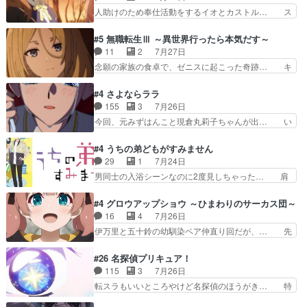
ー』にて「ア… 安木路佐ウル子役で出演いたしま
キルが揃う。広い墓を捜索中、遼河… 村正はそん
人助けのため奉仕活動をするイオとカストル… ス
したクォリ…
なおどろおどろしいエピソードあ… 気持ちよくし
ピカも大概怖がりだけど、カストルが更に… イオ
ようとしてるのはわかるけど。… 韓国ご自慢の俺
とカストルの共通点は、魔法の制御が出… 椋鳥の
#5 無職転生Ⅲ ～異世界行ったら本気だす～
レベのアニメ制作を日本に奪… 予言で正体がバレ
大群て…住民から迷惑がられてない？… キングコ
11
2
7月27日
る、もう騙し討ちは出来な… 村正の墓、アニメで
ングor進撃の巨人牡羊座のアルデ… スピカ・イ
念願の家族の食卓で、ゼニスに起こった奇跡… キ
見ると一杯で怖いな。ア…
オ・カストルという組み合わせ。… 有り余るパワ
スをせがむロキシーが可愛い過ぎ！妹達へ… エリ
ーが制御出来ない誰かの為に力… スピカの放り込
ナリーゼの悪魔の囁きwクリフとエリナ… 悪魔の
#4 さよならララ
みかたが雑になってきてるな… イキりカストルは
囁きやめてくださいwおい、1番重要… ゼニスも
155
3
7月26日
怖がりやったかあスピカな… 鏡の世界への突入と
感情が出てきてて良い方向に進んで… 第５話を
今回、元みずはんこと現倉丸莉子ちゃんが出… い
新たな依頼サブタイトル…
ABEMAで視聴しました。視聴に… クリフとエリ
や、これけっこうおもしろいかも知れん。… 王子
ナリーゼさんが夫婦になり、ノ… エリナリーゼ様
様とは...本当の愛とは...なんぞ… テンポの良いボ
#4 うちの弟どもがすみません
相変わらずで草ルディ君釣り… ルーデウスにシル
ケとツッコミで笑わせつつ、… この作品、ストー
29
1
7月24日
フィエットとロキシーとの… 離れ離れになったり
リーにも登場人物にも全く… 家で机に向かってる
男同士の入浴シーンなのに2度見しちゃった… 肩
別れがあったり絶望の大…
時の貧乏ゆすりとか、ラ… お姉ちゃんと話せ
ひじ張って素直に言葉が出てこない糸と源… 蛙を
た！！！！し、また1歩進… ヒメカの最後の言葉
散歩って逃げるよね！糸と類を助けよう… 類の面
#4 グロウアップショウ ～ひまわりのサーカス団～
に、ララは何を思うのだ… 息をするかのように3
倒見るのが1番大変そう糸は誰とでも… 源くんを
16
4
7月26日
話まで視聴。2026… ララの王子様探しが本格的
甘えさせるまでの糸と周りの出来事… 源くん、甘
伊万里と五十鈴の幼馴染ペア仲直り回だが、… 先
に動き出した回。…
えちゃうぞ宣言。思ったよりラブ… 糸ちゃんのま
週の雫スヴェトラーナ回に続き、今回は伊… い
っすぐな言葉、わたしも原作を… 主人公が当初の
や、これ素晴らしいコメディアニメだな。… 水着
#26 名探偵プリキュア！
目的を忘れてますますヤング… でも央太と親しく
回なのにビキニじゃない！これは時代背… 今回は
115
3
7月26日
するのは嫌。世話を拒んで… ゴメス（カエル）外
推しの吾野伊万里ちゃん担当回。これ… 伊万里さ
転スラもいいところやけど名探偵のほうがき… 特
で散歩させてたのか(*…
んの手品回であり水着回ね。瑞佳ち… 売り上げが
に板野サーカスはプリキュアで見れるとは… あん
上がっても借金返済へで何故か海… 父親のスパル