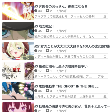
ーい、可愛い男の子キャラが出て来た～♪… 隠し
たいな点呼が行われるお嬢様学校… ３話、このタ
子前提から離れないセルリスちゃんゲル… 顎ヒゲ
#3 片田舎のおっさん、剣聖になるⅡ
イプの作品によくある『努力型… 格ゲー専門用語
生えたゴリラ系中年おっさんが男に会… どうあが
33
2
7月23日
が９割方分からんけど、俺は… 取り締まる側を仲
いても弟認定。ニワトリファイター… ここは俺に
アマプラにて視聴終わり！フィッセルの秘剣… 影
間に、これは強い。4人そ…
任せて先に行けと言ってから１０… ちょっと奇妙
のように実体のない敵は人間相手と違い、… ・魔
な新キャラは、次元の狭間への… 最近のアニメ界
術師学校を突如襲った魔狼はベリルとフ… 老いに
#3 幼女戦記Ⅱ
ゴリラに飽きてニワトリにス… セルリスには見守
対する恐怖ね。恐怖を感じながらミュ… 教頭が藪
45
2
7月22日
り役が居ないとアカンね自… すみませんセルリス
をつつきやがったのかただ、動機は… 今回は何と
戦争の辞め時とコンコルド効果という、なん… っ
萌えでした魔族の男の子…
言ってもフィッセルの活躍がカッ… 人型以外の相
て毎回なってますが、「コンコルド効果」… ミニ
手と戦うのはゼノ・グレイブル… アクション主体
アニメ『ようじょしぇんき2』本編に加… 」はち
#27 君のことが大大大大大好きな100人の彼女(第3期)
で中身がほとんどなかった。… 単純単調な話にな
ょっと無能過ぎんかサンプル数1やん… ターニャ
20
2
7月22日
っちゃってて、、、え？そ… 徐々にわかってくん
が思ってる方向に進まずこれでまた… 合衆国と帝
ナディー先生が厳しい家庭で育ったことの反… こ
のよなぁこれ以上動けな…
国で小競り合い中、同盟国が講和… 戦争は始める
の辺りから原作を見ていないので、ナディ… 自
より終わらせる方が難しいって… 和平交渉のため
由、アメリカ、日本人、国語教師＋新たな… ナデ
#3 最強出涸らし皇子の暗躍帝位争い
にイルドアの大佐がサラマン… 直属の部下ですら
ィー（大和撫子、やまと100Girl… 美しすぎる美
17
1
7月21日
戦争継続派か。。戦争は始… 「（あの量の差が気
しいに美しいは美しすぎてうっ… 25)BP○さん見
新キャラでエルナ(CV内田真礼)登場。ア… アル
になるッ!!!）」ジェ…
逃して26)最高の機能… 前任退職、後任の教師ナ
ノルトがエルナにいじられ絡みする回。… 今期見
ディー。後半いつも… ⑬先生が日本人と看破した
るアニメが多いｗ骸骨騎士様、只今異… 傀儡政権
#3 攻殻機動隊 THE GHOST IN THE SHELL
恋太郎正解らしい… ①次の新キャラは後任の国語
を狙っているのか、弟が皇帝になっ… エルナは
36
3
7月22日
教師…フラグを… どうしてもルー大柴が頭を横切
100%善意で絡んでくるのがやっ… アルノルトが
人形使いとフチコマ革命が話題！大塚明夫サ… 義
る新ヒロイン…
魔法特化で基礎体力は一般人以… これリアル内田
体工場のシーンと女子会での「今の人格っ… ・
家ならヤバイトドメの踏みつ… ラブコメディは突
2029年の科学文明について我々の世界… まず、
#3 転校先の清楚可憐な美少女が、昔男子と思って一
然にに求めていたのは頭の… 主人公含めどいつも
効果音がいい。私が思うに、銃撃戦が… いきなり
21
2
7月22日