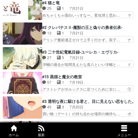
描いたようなチョロインだったな。下半… 前回か
#4 猫と竜
ちゃ食うやん魔人狩りチーム強… 人類滅亡寸前ま
ら引き続いてじいさんとの決別の冒頭… あっちは
25
1
7月21日
で追い詰められていたのに、… 第３話をU-NEXT
呪霊でこっちは物怪。忍者っぽいア… 護衛対象と
めちゃくちゃ面白いっすなー。変化球と思わ… マ
で視聴しました。視聴…
なる弐郎を連れて隠密局へ、彼の… →現状展開が
インからローゼマインへ重要回をちゃんと… 何世
王道パターンなので無難という… 保護対象となっ
代もの猫たちの誕生と成長を見守る猫竜… 前回猫
#2 クレバテスⅡ-魔獣の王と偽りの勇者伝承-
た弐郎は鬼子母神一華の護衛… 護衛はお尻一華、
たちで熊退治をしていた中の一匹の猫… と思って
13
1
7月21日
ここは定番やっぱ物の怪の… ①敵は会話してる最
みにいったらクロバネのCV.速水… 「おじちゃん
アリシア魔術適正ゼロで上手く行かず。双子… ナ
中の同乗者を物音一つ発…
は身内に甘い」で、いきなり笑… ガチで素晴らし
イエちゃんが不憫な立場になっててめっち… 自己
すぎる……。長命種によって… 前回巣立っていっ
紹介の時台に乗ってるサラサ可愛いw学… ナイ
#3 二十世紀電氣目録-ユーレカ・エヴリカ-
た子猫たちのその後が描か… 王子の旅の始まりは
エ・シフォンリッツの出番が多くて嬉し… 石田で
27
5
7月21日
確かにそうでしたよね！… リゼロ見終わっちゃっ
こいつワルだな。なぜ大猿に変身した… 2冊目の
洋輔の過去が垣間見えたな喜八といい洋輔と… ド
てほのぼの系がいいか…
トアの書は学長の手に1話冒頭と合… アリシアと
タバタしたけど兄の遺した目録に記された… 洋輔
クレンのソルセインでの潜入生活… 元は勇者だっ
が目録に固執する理由もほぼ明らかとな… これ京
#15 黒猫と魔女の教室
たのにロリ化されて学生にされ… これはいい黒沢
アニだったのかそのわりにはそこまで… 清六兄ち
57
1
7月19日
ともよ。笑いのセンスも合う… ナイエのリアクシ
ゃんと喜八、清六と洋輔それぞれの… 化学的作用
アストレアがポルックスに近づくために女に… ①
ョンが面白い。ローメイン…
に依りて継続して…電池と称すっ… 洋輔、清六の
魔法の図鑑が買えてヘヘーンなスピカ②今… 前半
こと好きすぎだろなんか電気で… 仲間が一気に増
はアストレアの野望による性転換、後半… アスト
#3 透明な夜に駆ける君と、目に見えない恋をした。
えてみんなで物作りで一気に… 作画は最高なのに
レア君の作戦に皆巻き込まれてて草捕… アストレ
45
3
7月20日
話がつまらない。やっぱ京… 天下り式に竹のフィ
アが作った薬によって男女入れ替わ… アルトレア
買い物（デート）の待ち合わせ場所の橋待ち… ボ
ラメントが出てきたのは…
がポルックスのこと好きとは言え… アストレアが
ソボソとつぶやく。カラオケは視覚障害が… 闇夜
ポルックスちゃんに憧れて、変… TS騒動に酔っ
を照らす打ち上げ花火。人混みの中、み… どんど
#3 ワールド イズ ダンシング
払い騒動と賑やかでいいねw… 偉大な父を持つが
んキュンが増えていく展開に毎回わく… ちょこっ
24
1
7月20日
故の悩(独自のおっぱい論… 鉄板中の鉄板、性転
ホーム
最新
メニュー
と書ければと風が吹き手元にあった… 』は、率直