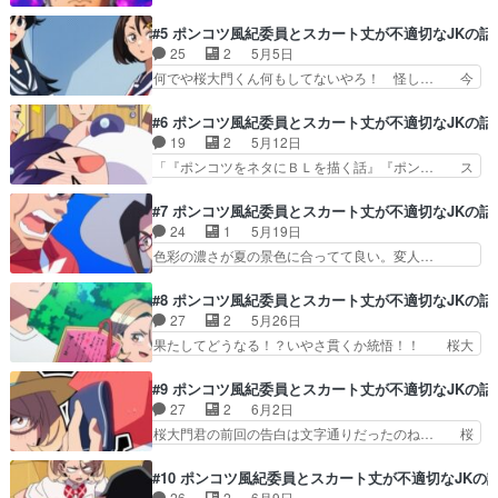
下浩之さん演じる頼武が僕ら世代直撃の"…
はないギャル、一体何者だ…… 最近の学園ものは
「『ポンコツと過ごす休日の話』『ポンコツ… 姉
#5 ポンコツ風紀委員とスカート丈が不適切なJKの話
ギャグですらリアル寄りで… 他の女の影に嫉妬し
の微笑(ぽえむ)に続き、妹の名は鈴句(… 桜大門が
25
2
5月5日
まくるぽえむさんの可愛… ご視聴お願いします！
微笑さんの家にお邪魔するAパート… まさかのぽ
何でや桜大門くん何もしてないやろ！ 怪し… 今
募金じゃなくて恐喝!…
えむの家族総出演回w本当に規律… ぽえむちゃん
回で見方ががらっと変わりました。後半の… 出淵
に似てる女の子は妹だった！ぽ… ポエママも良い
くんにガチ恋してる素子ちゃん可愛い。… 今回の
#6 ポンコツ風紀委員とスカート丈が不適切なJKの話
けど妹リリちゃん凄え可愛い… 妹かわいい（お母
可愛い担当はアキナちゃん。出淵くん… キャラが
19
2
5月12日
さんもいつも見回りサボる… 恥ずいので怒パンチ
馴染んできたからかな。アクが強す… 「『ポンコ
「『ポンコツをネタにＢＬを描く話』『ポン… ス
w母様面白な姉妹はじゃ…
ツ保健委員とよく転ぶＪＫの話』… ガーーーーー
カート丈が短いよりもよっぽど不適切な格… BL
ーーーチで素晴らしい！！！！… 素子が保健委員
はBLでもレベルの高いBLだな笑。月… ダメだこ
#7 ポンコツ風紀委員とスカート丈が不適切なJKの話
の出淵遊の事が忘れられない… しかしこっちはな
の漫研、見込みがあり過ぎるwww… 声優まとめ
24
1
5月19日
かなか上手くいかなそうだ… 保険委（威）員再登
ました(６話まで)蝶野不二子(… BLじゃなくてブ
色彩の濃さが夏の景色に合ってて良い。変人…
場に小日向&桜大門妹。…
ロマンスじゃ…？赤点免れ… 漫研によるBL談
「『ポンコツたちと海に遊びにいく話』」桜… あ
義。ぽえと同じく自分もそ… タサキちゃんがマン
おりアングルとかのあからさまなエロじゃ… 夏休
#8 ポンコツ風紀委員とスカート丈が不適切なJKの話
研って意外だったがロク… 世の腐の人々は男性の
みとなり統悟とポエム達は江の島へ1泊… 何も考
27
2
5月26日
友情からBLを生み出… ゴールデンウィークが終
えずにストレスなく楽しめる。委員長… 妖怪扱い
果たしてどうなる！？いやさ貫くか統悟！！ 桜大
わったのに、終わっ…
される月島ワロタほんとにお前はな… 微笑ちゃん
門統悟（小学生）（SAKURADAI… 縁結び神社の
達の海でのドキドキシチュエーシ… 「湘南は最も
参拝っていうフラグへし折って… 前回の会長と副
#9 ポンコツ風紀委員とスカート丈が不適切なJKの話
風紀が乱れる場所」とかいう風… まさか前回に続
会長を経て、こちらも江ノ島… 夜中に男女2人き
27
2
6月2日
いて会長がセンターに出張っ… 桜大門くんと微笑
りで海沿いの道を横並びじ… 江の島旅行の夜ポエ
桜大門君の前回の告白は文字通りだったのね… 桜
ちゃんのラブコメと思いき…
ムは寝付けず夜の散歩に… 今回のたまたま気付い
大門くん、恋愛にも真っ直ぐすぎて面白か… めち
たんだけど。桜大門が… 桜大門くんの胸が痛む演
ゃくちゃ私好みの話になってきました。… ウィン
#10 ポンコツ風紀委員とスカート丈が不適切なJKの
出、うますぎるほん… 神社行きたいんだから仕方
ク下手で笑ったw付き合ってから面白… 江の島で
26
2
6月9日