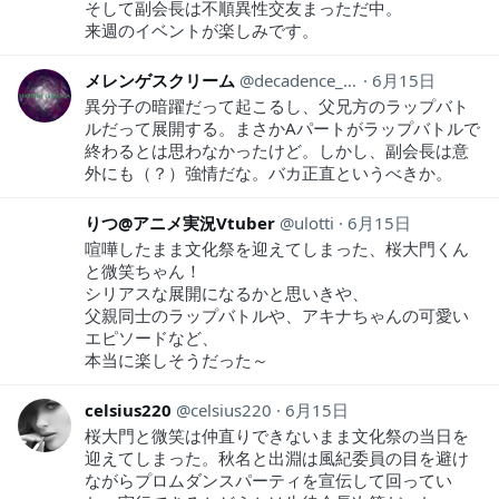
そして副会長は不順異性交友まっただ中。
来週のイベントが楽しみです。
メレンゲスクリーム
decadence_1990
6月15日
異分子の暗躍だって起こるし、父兄方のラップバト
ルだって展開する。まさかAパートがラップバトルで
終わるとは思わなかったけど。しかし、副会長は意
外にも（？）強情だな。バカ正直というべきか。
りつ@アニメ実況Vtuber
ulotti
6月15日
喧嘩したまま文化祭を迎えてしまった、桜大門くん
と微笑ちゃん！
シリアスな展開になるかと思いきや、
父親同士のラップバトルや、アキナちゃんの可愛い
エピソードなど、
本当に楽しそうだった～
celsius220
celsius220
6月15日
桜大門と微笑は仲直りできないまま文化祭の当日を
迎えてしまった。秋名と出淵は風紀委員の目を避け
ながらプロムダンスパーティを宣伝して回ってい