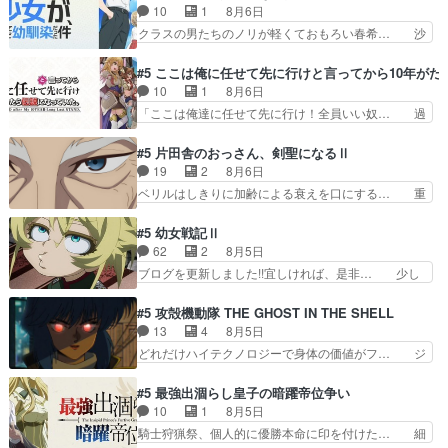
も凄惨なダラさんの過去ダラさんの６… 過去編は
10
1
8月6日
よね。健康的な面で··江… 酔い潰れ行き着いた江
これで一区切りかなギャグも面白い… ガンガガン
クラスの男たちのノリが軽くておもろい春希… 沙
ノ島で、朝日を眺めな…
♪薫がなんかしっかり歌ってロマ… 姉巫女の誤
紀は隼人への片思いを拗らせているタイプ… みな
算、クソみたいな嫉妬の末路よ。… 私、そんなに
もちゃんが透けブラしててびっくりして… レベル
#5 ここは俺に任せて先に行けと言ってから10年が
日頃からガンガン言うてないで… このアニメはど
のキャラが登場。相変わらず顔や体の… 隼人が春
10
1
8月6日
こに行くのだろう、面白すぎ… 姉のした事はただ
希の級友を巻き込んだイジりに動じ… 第５話を
「ここは俺達に任せて先に行け！全員いい奴… 過
単に一族を絶滅させただけ…
U-NEXTで視聴しました。視聴… ラブコメで天然
去、あとを託したロックが今、2人にあと… 木下
ジゴロというかナチュラルヒ… みなもと仲良く話
鈴奈（@0suzuna0）が【マリー… 村ごと乗っ取
#5 片田舎のおっさん、剣聖になるⅡ
す隼人を見てなぜか不安に… 無理なダイエットは
られてたら流石に気付かないか… 《漫画版少し読
19
2
8月6日
禁物だけど、なかなか結… 「これからもお手入
んだことある》エリックとゴ… ロックは敵に容赦
ベリルはしきりに加齢による衰えを口にする… 重
れ、がんばりゅ」ありが…
無くブスっといくから気持… 勇者パーティー再結
ねた歳のせいにしていた限界を超えて命の… いい
成して先にいけで激アツ… 爆縮、幻覚、主人公結
んじゃないですか。魔物の群を発見した… アマプ
#5 幼女戦記Ⅱ
構エグいことするよな… ねぇ猫耳ガール、敵の根
ラにて視聴終わり！サーベルボア討伐… を言い訳
62
2
8月5日
城に乗り込む事を同… 世もや替えが利くと復活P
にしたくないものですねwボア狩り… 先生として
ブログを更新しました!!宜しければ、是非… 少し
とは？！もう来週…
のベリルが好きだけど、今回みた… 4人だけでサ
でもマシな負け方を選んだゼートゥーア… ゼート
ーベルボアを狩りに行く。野営… ・実家周辺でサ
ゥーアの唯一の手駒が強すぎる笑あお… 私にとっ
#5 攻殻機動隊 THE GHOST IN THE SHELL
ーベルボアが暴れてると聞い… ちょっと年齢の事
て完全にご褒美回ゼー様の葉巻シー… やはりター
13
4
8月5日
を言いすぎとゆーか言い訳… ベリルの母もやはり
ニャが後方指揮だと展開に迫力が… “貧乏籤百連
どれだけハイテクノロジーで身体の価値がフ… ジ
只者じゃなかったかベリ…
無料ガチャ”100連でも1回… 2期入ってから地味
ャミングも伏線になるかと思った回想シー… フチ
だよね。ただでさえ幼女… 「餌になってもらわね
コマだいぶ理性持ち始めた。この世界の… 原作読
#5 最強出涸らし皇子の暗躍帝位争い
ばならぬ」って言葉に… ゼートゥーア左遷によっ
んだのもう何年も前なのに、覚えてる… コイルの
10
1
8月5日
て参謀本部の連携が… 緊張感ある戦闘描写とギャ
汚職を突き止めるべくバトーの指導… やまとん1
騎士狩猟祭、個人的に優勝本命に印を付けた… 細
グ今週の『有能な…
号はどこの部分で使うのだろう？… 日本とロシア