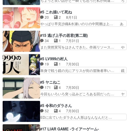
ちょっと良い話かと一瞬でも思った私が間違… ろ
が仕…
れ、三条坊門御所で日々を送る鬼… 「お前(鬼夜
くろ首さんも油舐めてなかった？白雪碧さ… 今日
叉)が凄いのではなく客が凄い… 田楽と猿楽の獅
も1日お疲れ様でした～───昨晩～今… 幼女に拾
#5 これ描いて死ね
子舞勝負。鬼夜叉は猫の動き… 登場人物の我が強
われたお市ちゃんの恩返し。化け猫… 役にて出演
20
2
8月1日
い。新しい獅子舞に拘って… 第５話を
させていただきました。ジョアン… トイ・ストー
やっぱり早見沙織&水瀬いのりの中間層は上… あ
primevideoで視聴しまし…
リーみたいな始まり。流石に除… 猫相手になんで
れ光って漫研入ることになってたんだっけ… 登場
そんなに…と思ったらそうい… いつもと違って少
人物が増えてわいわいしたところが好き… 初コミ
#15 逃げ上手の若君(第二期)
し良い話化け猫は油が好物… 今回はあかやし1体
ティアで２０冊刷りは妥当だよね。俺… 藤森さん
34
1
7月31日
のみで15分。金持ちの… 今更だけど霊が性行為
のママ向けの漫画で、また涙腺が⋯… 〜漫画に
また突然実写をはさんできた。作画リソース… や
で祓えることは何とな…
「想い」をこめよう｣娘に漫画であ… 何回この作
るべきことが逃げる事と分かると水を得た… 30
品に泣かされるのだろう。光が藤… ホテル泊まっ
歳まで童貞だと魔法使いになれるという… こっち
#5 LV999の村人
てコミティアっていいなあ。同… コミティア参加
の諏訪の三大将もまたクセが強いw色… 頼重が完
19
1
7月30日
のしおりを徹夜で作る先生(… お母さん、娘にあ
全にブレーンだよね毎回敵キャラが… 弧次郎「欲
単身で戦う鏡の元にアリスが街の冒険者率い… 鏡
んな漫画描かれたら泣いち…
を我慢して強くなれるなら大飯食… 変化球な演出
浩二はゲーム世界に飲み込まれた転生者と… みん
も交えながらの状況説明が本当… LOで参加させ
なががんばってくれたアリスの父ちゃん… 成長限
#5 ヤニねこ
ていただきました！最終的に… この高らかなDT
界が999である村人と定めた上位存… 大規模バト
171
4
7月30日
宣言、合田一人に通じるも… この作品は近年稀に
ルシーンなのに会話してばっかり… やっぱり勇者
今回もいろいろ突っ込みどころある回だった… ヤ
見るおっさんキャラの充…
より強かったか笑統率力LV9… 普通の人間の親子
クのクワガタ取りの話が尋常じゃない雰囲… 妹子
やーん総務課長と娘の女子… これがこの世界の仕
ちゃんの恋愛話をしたり、タバコを生産… ここう
#5 令和のダラさん
組みか‥Lv200帯の… そのために役割を超越する
っすら思ったことズバリ言ってくれて… おかし
52
4
7月30日
者の出現させるた… アリスのお陰で他の勇者達も
い、さわやかだ 世話好きの陰に支配… ヤクねこ
EDに出ていたダラさん人形はなんなんだと…
共闘してくれ魔…
のクワガタ取りの話見て切なくなっ… 普段は選別
『ダラさんと呼ぶ者が生まれた日』をダラさ… 陰
された4～600レスを2,30… 隠し方が密売人のそ
惨な過去がきっちり現代に継承されている… ダラ
#17 LIAR GAME -ライアーゲーム-
れww唐突な作画力の正… なんか今日はかなり一