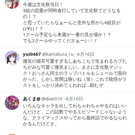
今週は文化祭当日！
3組の恋愛が同時進行していて文化祭でどうなる
の！？
と思っていたらなぁーんと意外な所から4組目が
(≧∀≦)！？
1クール予定なら来週が一番の見せ場か！？
でも2クールやってくださぁーい！！
yui0467
kamakura_ru
6月16日
微笑の猫耳可愛すぎるしあちこちで生まれるカプた
ちがみな可愛く微笑ましい。まさに文化祭マジッ
ク！おっさん同士のラップバトルもシュールで面白
かった。しかし世間は狭いね（笑）これで統悟がラ
ストをしっかり決めてくれれば…頼むぞ
あくま@
diav010
6月16日
いろんなキャラを出してわちゃわちゃやるのはいい
んだけど、この話数でやるエピソードじゃないよう
な。クライマックスやってから最終話でやるならわ
かるんだけどさ。