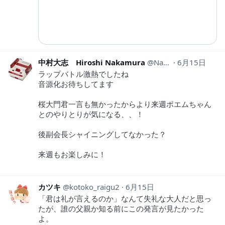
中村大志 Hiroshi Nakamura
Nakamura_0401_
6月15日
ラップバトル激熱でしたね
音源化お待ちしてます
桜大門君一言も無かったからより来週ポエムちゃん
とのやりとりが気になる、、！
後副会長シャイニングしてなかった？
来週もお楽しみに！
カツキ
kotoko_raigu2
6月15日
「君は礼が言えるのか」なんて失礼な大人だと思っ
たが、誰の父親か知る前にこの発言が見たかった
よ。