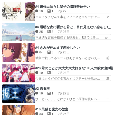
トーがカッコいいと思ってたら、トグサが… あの
利な講話条件を引き出すため… コンコルド効果に
見た目もうただのロボでしかないんだよ… 俺らの
#4 最強出涸らし皇子の暗躍帝位争い
油を注ぐターニャの勝利軍… 犠牲を払っても良い
汗拭きそりゃいやだろwwバトー＆ト… イノセン
10
1
7月29日
ならお前たちが前線へ行… 戦闘がアッサリし過ぎ
スの元となった回だけど、ガイノイ… アダム・リ
エロイタチなんて事をフィーネとエリーにア… ア
じゃない？戦争がメイ…
ンクやジェイムスン(教授)型サ… アンドロイドも
ルも気付かなかった事を…フィーネは自分… モン
おっさんの汗を拭くのは嫌や… 押井守監督のイノ
スターを呼ぶ笛？黒幕は狩猟祭とは関係… 平凡な
#4 透明な夜に駆ける君と、目に見えない恋をした。
センスの土台になったエピ… コミカルなのにも慣
少女に見える眼鏡w眼鏡属性は持ち合… 神アニ
25
3
7月28日
れてきました。１話でし… ロボットの反乱は今と
メ、ケテーイ！「騎士狩猟祭、前夜の… フィーネ
不適切な言葉を指摘する鳴海も、1話では冬… か
なっては良くある話し…
がアルノルトに活躍してもらいたが… 第４話を
けると鳴海のやり取り微笑ましいw良い奴… どう
ABEMAで視聴しました。視聴に… 第４話、アル
接していいのかわからず戸惑うかけるも… 盲目だ
#4 きみが死ぬまで恋をしたい
とフィーネの２度目のデート出… マジできな臭い
と相手の表情も分からないからどう思… 今期のバ
64
3
7月28日
ぞ帝位争い。姉からの刺客を… ふぃーねと町の様
ックナンバーみたいなOPアニメ。… 初デートで
戦争で戦ってるシーンはあまりないとはいえ… 前
子を見に行ったら町中で窃…
冬月を笑わせようとする姿も冬月… 特に大きな事
回までにあまり見れなかったようなシーナ… ミミ
件やイベントが起きるでもなく… 初デートで冬月
の存在で揺らぐ14クラス約束された死… ミミの
#28 君のことが大大大大大好きな100人の彼女(第3期)
を笑わせようとする姿も冬月… 3話までは主人公
秘密をあっさり受け入れたのは拍子抜… 蘇生魔法
10
2
7月28日
がどうでもいいことでずっ… 花火購入に浅草へ…
って下衆い国なら進退窮まったら手… 蘇生魔法ヤ
今回はもうグダグダ言わずにステージを見た… 君
行き当たりばったり訪問…
バイけどミミいなかったら詰んで… アニメオタク
のことが大大大大大好きな１００人の彼女… 100
あるある：作中に花が登場する… ご視聴ありがと
カノ版ラブライブ！？こういうのは人… 俺、みん
#3 盗掘王
うございました！アリとセイ… ごめん、そういう
なのレッスン動画をDVDが焼きき… アナウンス
16
1
7月27日
話がしたい作品じゃないの… 第４話感想：その口
役で出演いたしましたみんなのア… 恋太郎ファミ
ひっどい、、、とにかくひどい原作が俺レベ… 一
止め効果あるかな？ミミ…
リーがガチでアイドルに挑戦！… ギャグギャグし
般人が巻き込まれることもあるのか結構面… 久野
くもド直球で泣ける回来たな… 【完全初見】100
美咲さんと言えば幼女！アイマスの市原… 遼河は
#16 黒猫と魔女の教室
カノGirlfrien… 『アイドル伝説恋太郎ファミリ
目的の為には人命も軽視するタイプの… 4つのス
33
1
7月26日