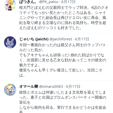
ぱつきん。
PK_patsu
6月17日
桜大門とぽえむの父親同士でラップ対決。4話のクオ
リティでもっかい見たかったところはある。シャイ
ニングやってた副会長は再びドエロい女に再会。風
紀を取り締まる立場なのに揺れる気持ち。時空を超
えたぽえむのツッコミも好きでした。
じゃいち (Jaichi)
jaichiforest
6月17日
今回一番面白かったのは親父さん同士のラップバト
ルだった気が。
でもアキナちゃんも頑張った! 崩れた顔ばかりでな
く、出淵君に見せる乙女な顔があってこその彼女の
魅力ですよ。
微笑ちゃんも早くデレ復活して欲しい。次回こそ
は。
オマール卿
omaru0083
6月17日
統悟とポエムは仲違いしたまま文化祭を迎えてしま
った。素子と出淵はプロムダンスパーティー開催の
宣伝を
しながら校内を回る。実行できるかどうかは生徒会
長