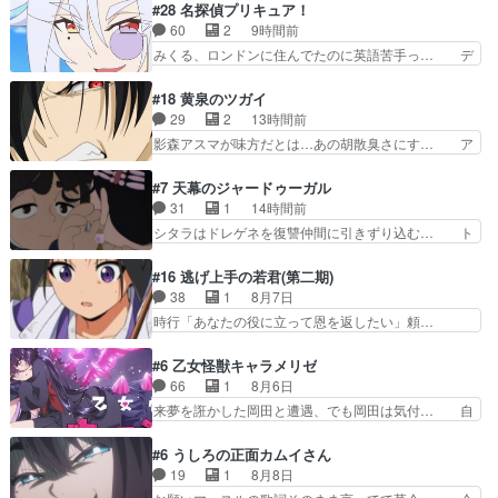
わりサーカスに突然現れた金髪の大男少… 伝説の
#28 名探偵プリキュア！
いやイケメンが主人公にプレゼ… 「お願いがある
男の登場によって、山田の輝かしき過… お父さん
60
2
9時間前
ときはキスでおねだりする」… 透子とにゃん吉の
の相方登場回、良い回だったな。諏… 第６話をｄ
みくる、ロンドンに住んでたのに英語苦手っ… デ
馴れ初めを見れて良かった…
アニメストアで視聴しました。視… じゃがいもし
ッチは演出家のようなやつなのかな？裏か… デッ
か食べられない貧乏サーカスの… アバンでまた青
チ・アゲイン、未来から来たのかな？ウ… 何か事
#18 黄泉のツガイ
い公衆電話が出てきた。みず… おはようございま
情がある、理由がある事をエクレール… デッチア
29
2
13時間前
す！瑞佳の正体が明かされ… 朝も昼もおやつもじ
ゲイン初登場。ニジーとちょっとキ… 遂に探偵事
影森アスマが味方だとは…あの胡散臭さにす… ア
ゃがいも尽くしの『ひま…
務所に外国人のお客様?アゲセー… でっち上げ
バンはミネナギサアサ脱出時の話しか下界… やは
Approach。帆羽さんを正… どんな作品にも言え
りアスマ(石田彰キャラ)は裏切り者た… 原作を読
#7 天幕のジャードゥーガル
る事で、「悪役」も「役… 怪盗団ファントムの漫
むの我慢していてよかっただって顔… どんどん増
31
1
14時間前
才に大笑いしたw一度… 「男性の欺瞞、悪意」が
えるツガイツガイよりも腹黒い人… 夜桜は「顔で
シタラはドレゲネを復讐仲間に引きずり込む… ト
女性に向かい悪さを…
損してる」って言うけど、声で… おかしいな石田
ルイ家と、大カアンを支えるチャガタイ家… トル
が実はいい人っぽい？まだ分… 人を信用出来ない
イに功績を挙げさせて政権と軍のバラン… 覇道の
#16 逃げ上手の若君(第二期)
ましてはアサちゃん目的で… "顔で損してる"企み
トルイと王道のオゴタイって感じかな… 賢い人物
38
1
8月7日
顔て何…wアスマさん… 顔で損してるアスマさん
の行動は想定した目的達成のための… シタラとボ
時行「あなたの役に立って恩を返したい」頼…
ついでに声でも損し…
ラクチンの考えが初めてシンクロ… ドレゲネのテ
元々1期からそうだっただろと言われると返… こ
ントを後にするシタラの背後を… 「表裏一体のモ
のアニメの演出、同じCloverWor… 貞宗の思考を
#6 乙女怪獣キャラメリゼ
ンゴル政治」国家の表舞台に… 前回のシタラと対
読み切れなかったのは、経験の… 信濃仮面いった
66
1
8月6日
比したおおらかな笑顔が印… 戦争よりも経済の領
い誰なんだ！役に立ちたいで… 人形だったり将棋
来夢を誑かした岡田と遭遇、でも岡田は気付… 自
域をその視野に入れてい…
だったり、諏訪神党の三大… ・これ罠じゃない
分も相手の容姿しか見てなかったと気付き… みん
の？・砦を捨てるって同盟… 合戦における伝令の
なからのメイク道具が、らいりーさんを… らいり
#6 うしろの正面カムイさん
意味。特に諏訪の地は山… 薄々思ってたけど実写
ーの影響で理想に向けて努力する黒絵… コングと
19
1
8月8日
パートに対する熱意が… 亜也子ちゃん面白い親父
ゴ〇ラの怪獣大決戦!?w黒絵の友… らいりーが己