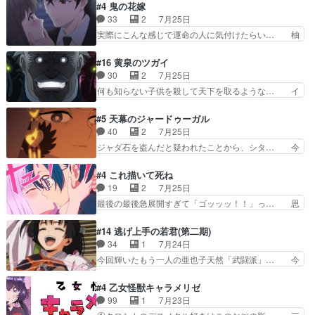
なはプリキュア仲間には自分が未来から… の活
#4 鬼の花嫁
タ教育のせいで瑞佳がヒモカス… 伊万里ちゃんの
躍、敵を圧倒ってのはおおよその流れだ… キュア
33
2
7月25日
人前での苦手意識を抱えなが… 第４話をｄアニメ
エクレール初変身＆初戦闘。プリキュ… キュアエ
実際にこんな感じで運命の人に気付けたらい… 柚
ストアで視聴しました。視…
クレールは強いが力を制御できない… キュアエク
子は玲夜の屋敷に住む事になり使用人達は… 運命
レール可愛く最強つよい!!!!… 緊張感があるけどピ
の花嫁は一見すると甘い夢、理想の天国… 玲夜さ
#16 黄泉のツガイ
ッコロで始まってちょっ… バカおもろいやん
んのご両親の登場ですこの世に数多い… 玲夜のお
30
2
7月25日
www実質まどマギやんけ… しかも実質的にエク
父さんが石田彰だったことに驚きを… 主人公自分
何も知らない子供を殺して天下を取るような… イ
レールが倒したビルであ…
の立場わかって無さすぎやしまた… ヨミツガと
ワンの刀が斬った者の中にまさかの…影森… 激し
BLEACHは完全に豪華な展開… 透子ちゃん、柚
いバトル回の最後に、予想外の引きシン… これっ
#5 天幕のジャードゥーガル
子にも優しいし可愛いしこの… ユキノさんから玲
て作者が描きたいのは"ユルの物語"… デラさんの
40
2
7月25日
夜の父親の話で、そのイメ… あやかしの頂点に立
秘密がちょっとわかった回、正直… 左さんと刀持
ジャダ石を盗んだと疑われたことから、シタ… 今
つ鬼龍院家の現当主が息…
ちさんが対決♪あとどこぞのじ… 何処も彼処も言
回のシタラは表情が豊かで、モンゴルでの… だい
ってる事が全部嘘じゃ無さそ… 戦況が目まぐるし
ぶややこしいことになってたオープニン… テンポ
#4 これ描いて死ね
く動いていてずっと胸が熱… 同時視聴｜
も良いし毎話良いところで引くから全… 盟友ドレ
19
2
7月25日
DaemonsRealm｜リア… これまで騙していた東
ゲネ后との出会い。次週のドレゲネ… さて、登場
最後の最後急展開すぎて「ゴッッッ！！」っ… 思
村を捨てて新郷家に来…
人物多いけどついていけるのか私… 今回は遂にド
ってた以上にセリフとかしっかりした漫画… 今回
レゲネ登場という話彼女の在り… チャガタイ兄さ
は泣かなかった！漫画描きのハウツー回… この作
#14 逃げ上手の若君(第二期)
んがめっちゃ可愛かったなド… まさかの展開にめ
品はこういうのをズバッとキメるの上… 藤子不二
34
1
7月24日
ちゃくちゃテンション上が… チャガタイの所へ密
雄に親しんだ人にはとてもフィット… 赤福のヌル
今回輝いたもう一人の亜也子天然「武闘派」… 今
偵に行ったはずがドレゲ…
ヌルした動きとかネームを褒めら… 漫研が気にな
回は強敵小笠原貞宗と時行の対面内容盛り… 言い
って仕方ない先生がかわいい。… 漫画のノウハウ
逃れすら逃げ上手亜也子のアシストに支… そう
#4 乙女怪獣キャラメリゼ
から新たな仲間まで。本作品… 今回エンディング
か、亜也子もまだ9歳なのか‥ときゆき… 「亜也
99
1
7月23日
テーマが流れるのが早い（… この作品の世界に
子のドキドキ・大作戦！・長寿丸を一… 目玉と耳