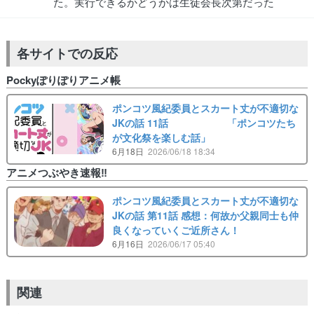
た。実行できるかどうかは生徒会長次第だった
各サイトでの反応
Pockyぽりぽりアニメ帳
ポンコツ風紀委員とスカート丈が不適切な
JKの話 11話 「ポンコツたち
が文化祭を楽しむ話」
6月18日
2026/06/18 18:34
アニメつぶやき速報‼︎
ポンコツ風紀委員とスカート丈が不適切な
JKの話 第11話 感想：何故か父親同士も仲
良くなっていくご近所さん！
6月16日
2026/06/17 05:40
関連