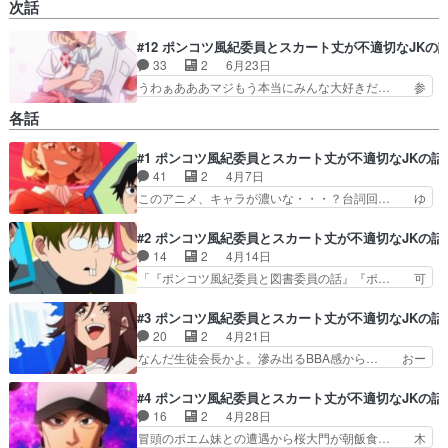
次話
#12 ポンコツ風紀委員とスカート丈が不適切なJKの
33
2
6月23日
うわぁあああマジもう本当にみんな大好きだ… 参
考にしたギターがビンテージだったのか文… 副会
各話
長も桜大門も不純異性交遊の事を気にか… 微笑ち
ゃんと桜大門くんだけじゃなくアキナ… 最初は統
#1 ポンコツ風紀委員とスカート丈が不適切なJKの話
悟、出淵、月島の変人トリオによる… やっぱり気
41
2
4月7日
持ちは声にしないと伝わりません… 最終話の布石
二段回収は思わず声が出たキャ… ついにプロムダ
このアニメ、キャラが濃いな・・・？台詞回… ゆ
ンスパーティーが始まり、そ… 真面目に仕事する
るふわポンコツコンビ。風紀委員のことが… 統悟
桜大門に当たるポエムちゃ… 雑感、末永く爆ぜろ
とギャル微笑(ポエム)のドタバタラブ… こういう
#2 ポンコツ風紀委員とスカート丈が不適切なJKの話
♪イイ最終回だったw最…
のでいいんだよ、こういうので。ギ… 桜大門、や
14
2
4月14日
ってることが風紀委員の職権濫用… 思っていた以
「『ポンコツ風紀委員と図書委員の話』『ポ… 可
上に面白くてってか私の好みで… 思ってたのと違
愛い女の子にだけ触れてたいのに何だよ月… 冒頭
って正統派なラブコメ堅物男… 出淵や桜大門とい
の、変人が出てきたと思ったら案の定「… 図書委
#3 ポンコツ風紀委員とスカート丈が不適切なJKの話
う癖強キャラ達もいるけど… クソしょうもないゴ
員も変なヤツだったー！！ こんな内… 変わらな
20
2
4月21日
ミクソキッズ向けラブコ… とても平和な学校です
いポンコツとギャルの掛け合いは面… OPが良い
なんだ生徒会長かよ。滲み出るBBA感から… おー
ッ説明ッ…おっさんの…
ね、夢物語仕立ての演出が良いま… 第２話も良か
ーーーーーーーーい！！！！！！！！！… 稀有な
ったです。桜大門君が犯人扱い… 必殺キック強す
るタピオカ専門店の紹介シーンくそわ… 「『ポン
#4 ポンコツ風紀委員とスカート丈が不適切なJKの話
ぎて草黙れハリセンw怒ゲー… Bパート直後素子
コツと親しげな上級生ギャルの話』… 生徒会長お
16
2
4月28日
が伸びをしたあと動画部分… イケメン王子な図書
もろいな。最後ラブコメに持って… 募金対決いち
冒頭のポエム妹との遭遇から桜大門が朝飯食… 木
委員、図書室から出た途…
いち演出が大袈裟で面白い会長… 説明ッ…只者で