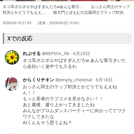
ネコ耳ポエポエやばすぎんだろwあんな客引… おっさん同士のラップ
対決とかどうでもええ… 桜大門とぽえむの父親同士でラップ対決。
4… 今回一番面白かったのは親父さん同士のラッ… 統悟とポエム
2026/06/16 21:50
2026/06/22 10:00
は仲違いしたまま文化祭を迎え… おっさん2人のラップバトルで芽生
えた友情… よって「フシアナ副会長とヘソ出しが不適切… おっさ
んのラップバトルに困惑しつつも、父… Aパートはキャップのおじさ
Xでの反応
んとオールバッ… 3組の恋愛が同時進行していて文化祭でどう…
れぷそる
REPSOL_96
6月20日
ネコ耳ポエポエやばすぎんだろw あんな客引きいた
ら会社いく途中でも入るわ
からくりチキン
empty_chestnut
6月18日
おっさん同士のラップ対決とかどうでもええね
ん！！
もっと若者のラブコメを見せなさい！！
あと最後、盛り上がってきましたね
みんながプロムダンスパーティーに向かっててワク
ワクしてきたな
AIくんもそう思うよね？