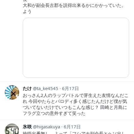
大和が副会長古郡を説得出来るかにかかっていた。
よう
たけ
ta_ke4545
6月17日
おっさん2人のラップバトルで芽生えた友情なんだこ
れ 今回やたらとパロディ多く感じたんだけど僕が気
づいてないだけでいつもこんな感じ？ 田崎と月島に
フラグ立つの意外すぎて笑った
氷咲
higasakuya
6月17日
統悟出番無し。よって「フシアナ副会長とヘソ出し