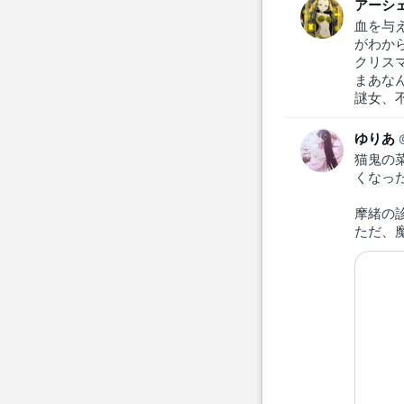
アーシェ
血を与
がわから
クリス
まあな
謎女、
ゆりあ
猫鬼の
くなっ
摩緒の
ただ、