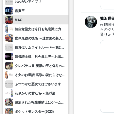
おねがいアイプリ
盗掘王
鷺沢世
MAO
w 幽
無自覚聖女は今日も無意識に力を垂れ流す
らのク
通りw
世界最強の後衛 ～迷宮国の新人探索者～
鎧真伝サムライトルーパー(第2クール)
骸骨騎士様、只今異世界へお出掛け中Ⅱ
クレバテスⅡ-魔獣の王と偽りの勇者伝承-
才女のお世話 高嶺の花だらけな名門校で、学院一のお嬢様(生活能力皆無)を陰ながらお世話することになりました
ふつつかな悪女ではございますが～雛宮蝶鼠とりかえ伝～
花ざかりの君たちへ(第2期)
追放された転生重騎士はゲーム知識で無双する
ポケットモンスター(2023)