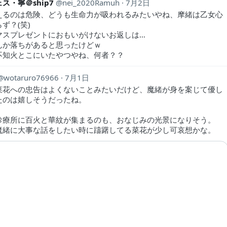
ス・寧＠ship7
nei_2020Ramuh
7月2日
えるのは危険、どうも生命力が吸われるみたいやね、摩緒は乙女心
ず？(笑)
マスプレゼントにおもいがけないお返しは…
んか落ちがあると思ったけどｗ
不知火とこにいたやつやね、何者？？
wotaruro76966
7月1日
菜花への忠告はよくないことみたいだけど、魔緒が身を案じて優し
たのは嬉しそうだったね。
診療所に百火と華紋が集まるのも、おなじみの光景になりそう。
魔緒に大事な話をしたい時に躊躇してる菜花が少し可哀想かな。