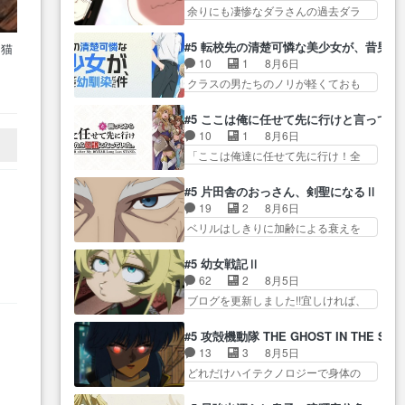
で大… 毒気がない普通の話（当
タ… まだまだお元気そうなお声
余りにも凄惨なダラさんの過去ダラ
律ちゃんを奪うのではなく敢え
社比）だった最初の… 居酒屋の
で……不意打ち過…
さんの６… 過去編はこれで一区
て… 助けたい気持ちはあるで
名前は江田島みんな極貧生活かと
切りかなギャグも面白い… ガン
も、それだけじゃど… あられ等
#5 転校先の清楚可憐な美少女が、昔男
 猫
思… 今回も味わい深いにゃーた
ガガン♪薫がなんかしっかり歌ってロ
の学校へ転校してきた律の歓迎会
10
1
8月6日
…
ちであった。江ノ… ヤクねこと
マ… 姉巫女の誤算、クソみたい
が… そろそろ解散イベント発生
クラスの男たちのノリが軽くておも
大家さんの回は結構好き綺麗な
な嫉妬の末路よ。… 私、そんな
かなっと思ったけ…
吸
ろい春希… 沙紀は隼人への片思
景… 酔った時のアル子の行動め
に日頃からガンガン言うてない
いを拗らせているタイプ… みな
で
っちゃリアルやし… やけに構図
#5 ここは俺に任せて先に行けと言ってか
で… このアニメはどこに行くの
もちゃんが透けブラしててびっくり
が凝ってたにゃ。哀愁感じる描
10
1
8月6日
だろう、面白すぎ… 姉のした事
して… レベルのキャラが登場。
写… 汚いのもキツイけど虫が大
「ここは俺達に任せて先に行け！全
はただ単に一族を絶滅させただ
相変わらず顔や体の… 隼人が春
量発生してるのが…
員いい奴… 過去、あとを託した
け… 第６話感想：父親の仕事に
希の級友を巻き込んだイジりに動
ロックが今、2人にあと… 木下鈴
合わせて親戚の家… 第６話感
#5 片田舎のおっさん、剣聖になるⅡ
じ… 第５話をU-NEXTで視聴しま
奈（@0suzuna0）が【マリー…
想：薫くんアニメ､特撮､漫画､
19
2
8月6日
した。視聴… ラブコメで天然ジ
村ごと乗っ取られてたら流石に気付
ゲ… 特殊EDというか、『激昂無
ベリルはしきりに加齢による衰えを
ゴロというかナチュラルヒ… み
かないか… 《漫画版少し読んだ
頼!!ガン・バ…
口にする… 重ねた歳のせいにし
なもと仲良く話す隼人を見てなぜか
ことある》エリックとゴ… ロッ
ていた限界を超えて命の… いい
不安に… 無理なダイエットは禁
#5 幼女戦記Ⅱ
クは敵に容赦無くブスっといくから
んじゃないですか。魔物の群を発見
物だけど、なかなか結… 「これ
62
2
8月5日
気持… 勇者パーティー再結成し
した… アマプラにて視聴終わ
からもお手入れ、がんばりゅ」あり
ブログを更新しました!!宜しければ、
て先にいけで激アツ… 爆縮、幻
り！サーベルボア討伐… を言い
が…
是非… 少しでもマシな負け方を
覚、主人公結構エグいことするよ
訳にしたくないものですねwボア狩
選んだゼートゥーア… ゼートゥ
な… ねぇ猫耳ガール、敵の根城
#5 攻殻機動隊 THE GHOST IN THE SHE
り… 先生としてのベリルが好き
ーアの唯一の手駒が強すぎる笑あ
に乗り込む事を同… 世もや替え
13
3
8月5日
だけど、今回みた… 4人だけでサ
お… 私にとって完全にご褒美回
が利くと復活Pとは？！もう来週…
どれだけハイテクノロジーで身体の
ーベルボアを狩りに行く。野
ﾒ
ゼー様の葉巻シー… やはりター
価値がフ… ジャミングも伏線に
営… ・実家周辺でサーベルボア
ニャが後方指揮だと展開に迫力
なるかと思った回想シー… フチ