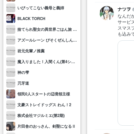
いびってこない義母と義姉
ナツヲ
なんだ
BLACK TORCH
サービ
スマス
捨てられ聖女の異世界ごはん旅 隠れスキルでキャンピングカーを召喚しました
も込み
アズールレーン びそくぜんしんっ！にっ!!
岩元先輩ノ推薦
魔入りました！入間くん(第4シリーズ)
神の雫
刃牙道
領民0人スタートの辺境領主様
文豪ストレイドッグス わん！2
株式会社マジルミエ(第2期)
片田舎のおっさん、剣聖になるⅡ