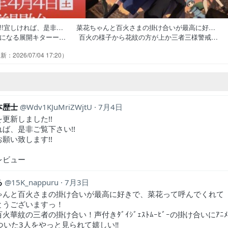
た!!宜しければ、是非… 菜花ちゃんと百火さまの掛け合いが最高に好…
猫になる展開キターー… 百火の様子から花紋の方が上か三者三様警戒
ミス。期待してなかった… なんだかんだ言いつつ診療所に来ちゃう百
2026/07/04 17:20
現れた猫鬼から摩緒への伝言を… 血を与えるのは危険、どうも生命力が
への忠告はよくないことみたいだ… 摩緒に執着してる幽羅子は何者なん
本歴士
Wdv1KJuMriZWjtU
7月4日
更新しました!!
ば、是非ご覧下さい!!
願い致します!!
レビュー
る
15K_nappuru
7月3日
ゃんと百火さまの掛け合いが最高に好きで、菜花って呼んでくれて
とうございますっ！
火華紋の三者の掛け合い！声付きﾀﾞｲｼﾞｪｽﾄﾑｰﾋﾞｰの掛け合いにｱﾆ
のついた3人をやっと見られて嬉しい‼︎