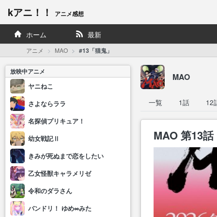
kアニ！！
アニメ感想
ホーム
最新
アニメ
MAO
#13「猫鬼」
放映中アニメ
MAO
ヤニねこ
一覧
1話
12
さよならララ
名探偵プリキュア！
MAO 第13話
幼女戦記Ⅱ
きみが死ぬまで恋をしたい
乙女怪獣キャラメリゼ
令和のダラさん
バンドリ！ ゆめ∞みた