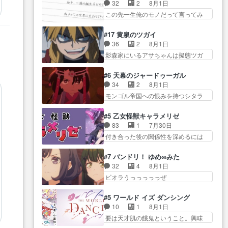
り戻し正式に探偵事務所で働き始
事でのてんやわんや。働いて大
32
2
8月1日
感想は、久しぶり… 元ゲーマー
め… ポワロ、元ネタを解説して
変… 地道に働き人と関わる日々
この先一生俺のモノだって言ってみ
なので、はちゃめちゃ楽しく作
原作に誘導するの… くれあさん
の中に愛を見いだ…
たい笑他… 1歳からの誕生日プレ
業… 糸ちゃんと源くんの距離感
の探偵としての初事件にしてち
ゼント………とは思っ… 玲夜さ
おかしいね(*´… 糸と源ははよ好
#17 黄泉のツガイ
ょ… ・急にクイズ番組が始まっ
ん柚子に18年分の誕生日プレゼン
きおうとると言わんかい！引…
36
2
8月1日
たw・妖精ウソノ… るるかの助手
ト… 柚子は鬼龍院家から初めて
ショウくんと対等に話すためにゲー
影森家にいるアサちゃんは擬態ツガ
だった？今回が初めての探偵
学校に通う事にな… プレゼント
ムをする…
イだった… アサが置かれた立場
活… 探偵じゃなかったの！？ク
攻撃ヤバすぎるwwwヴァイオ
や気持ちを汲んで熱くな… 屋敷
レアさん探偵すぎ… 突然のポア
#6 天幕のジャードゥーガル
レ… 玲夜さまサプライズの、こ
にアサはいなかった逆にガブちゃん
ロクイズは草なんよ。んで、あ
34
2
8月1日
れまでの柚子ちゃ… 玲夜から柚
はい… 影森の当主が際限なくツ
ん… 今回からついにくれあが探
モンゴル帝国への恨みを持つシタラ
子へ17年分の誕生日&を未来に…
ガイを増やせるのに… 今回はも
偵事務所の仲間に…
を信じた… 回想が淡々と語られ
「​​13歳の柚子ちゃんへ…もう中学生
うガブちゃんさんの悲鳴にも似た
るのだけどいつの間にか… オゴ
な… 梅原の人が18歳になるまで
#5 乙女怪獣キャラメリゼ
怒… ユルと戦った時から伏線が
タイの妃になってもその心は晴れ
の誕生プレゼン… なよなよした
83
1
7月30日
張られていたのが… しかしアサ
ず、モ… ドレゲネの過去、宝石
男（cv石田彰）梅ちゃんがた…
付き合った後の関係性を深めるには
は、兄様に会いたいbotだと思…
だった彼女が人になり… ドレゲ
ヒロイン… 来夢ちゃんがキング
ツガイには優しい筈のガブちゃん、
ネの過去、、辛かった、、あのジャ
コングなのいい味付けだ… ずっ
アキオの… 色々とひっかけがあ
#7 バンドリ！ ゆめ∞みた
タ… 年上旦那が良い人でも、女
とメスってて何この可愛い生物。ク
って、最終的に嫌な終わ… ゴン
32
4
8月1日
は宝石でただ笑っ… ダイルの儀
ラス… 付き合い始めたら始めた
ゾウが従える大量のツガイに何事か
ビオラうっっっっっぜ
式の神々しさたるや。一気に空
でまた違った悩みが… と一歩ず
と思…
ぇ！！！！！！！！後… あられ
気… ドレネゲの辛い過去には同
つ踏み出す黒絵ちゃん微笑ま新汰
ちゃん、僕っ子になってから取り戻
情の言葉しか…シ… 奥様に悲し
#5 ワールド イズ ダンシング
の… ツインテールが可愛いお茶
し… ビオラが悪魔すぎて気分が
い過去…萌え袖が可愛いね、と
10
1
8月1日
目な妹ちゃんです… しかも過去
悪くなってきたこ… 声優まとめ
思… ドレゲネとシタラ、2人だけ
要は天才肌の餓鬼ということ。興味
も重いんかいかつては自分に自
ました(７話まで)仲町あられ/… ビ
の同盟が結成さ…
を惹かれ… 父の観阿弥と袂を分
信… リップを塗ってらっしゃる