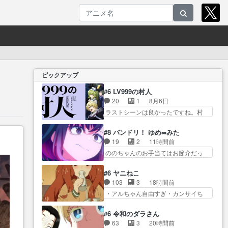
ピックアップ
#6 LV999の村人
20
1
8月6日
ラストシーンは良かったですね。村
人が故に… 村人のレベル上げは
鬼モードフィンガーシリ… アリ
#8 バンドリ！ ゆめ∞みた
スと10年後に結婚の約束をした鏡ず
19
2
11時間前
っ… カジノスタッフ募集するも
ののちゃんのお手当てはお節介だっ
集まらない更に追… 王命でクル
たりする… ビオラの立ち回り害
ルの監視をすることになったデ
悪すぎるお近づきの印が… ・律
#6 ヤニねこ
ビ… 最強の村人・鏡との出会い
っちゃん明るくなったね♪・メンバー
103
3
18時間前
で少しは変わった… やはり何か
の… 一難去ってまた一難、律が
・アルちゃん自由すぎ・カンサイち
悲しい過去がありそうな。鏡の
ビオラの呪縛から… 「私はあな
ゃん、ボ… ペンペンねこ、見た
も… パルナの魔族への恨みは根
たが嫌いなんです」「バンドや
目も言うことも完全にス… アル
深そうやね姫を舐… 新キャラが
#6 令和のダラさん
め… 何が起きているのか！？次
ねこが徘徊して江の島まで行ったの
登場早々変態扱いされてる件。
63
3
20時間前
週、みゅーたいぷ… ビオラ様、