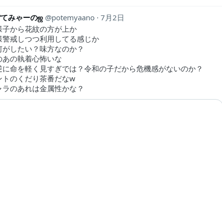
ぽてみゃーのஜ
potemyaano
7月2日
様子から花紋の方が上か
様警戒しつつ利用してる感じか
何がしたい？味方なのか？
のあの執着心怖いな
逆に命を軽く見すぎでは？令和の子だから危機感がないのか？
ントのくだり茶番だなw
ャラのあれは金属性かな？