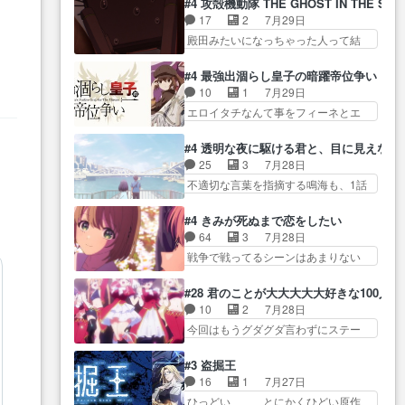
に・ベリルはミュ… おっさんの
#4 攻殻機動隊 THE GHOST IN THE SHE
全… 第４話をU-NEXTで視聴しま
グを更新しました!!宜しければ、是
親となるとお爺ちゃんだよね孫
17
2
7月29日
した。視聴… スマホを買うた
非… 計画通りにはいかないね笑
扱… ・ベリル、実家に帰ること
殿田みたいになっちゃった人って結
め、都心で待ち合わせをした…
やり遂げた(ほぼ… 今回もターニ
に・ベリルはミュ…
構会社に… バトーがカッコいい
OP曲きっかけで見始めてたけどなん
ャに不都合なことがあったり
と思ってたら、トグサが… あの
だかん… いきなりシリアス展開
#4 最強出涸らし皇子の暗躍帝位争い
し… 白髪の男性が語った家族を
見た目もうただのロボでしかないん
ぶち込んでくるじゃん… 春希の
10
1
7月29日
失った喪無感が、… 連邦に対し
だよ… 俺らの汗拭きそりゃいや
家庭事情は複雑。食事とか隼人が親
エロイタチなんて事をフィーネとエ
て有利な講話条件を引き出すた
だろwwバトー＆ト… イノセンス
身…
リーにア… アルも気付かなかっ
め… コンコルド効果に油を注ぐ
の元となった回だけど、ガイノ
た事を…フィーネは自分… モン
ターニャの勝利軍… 犠牲を払っ
#4 透明な夜に駆ける君と、目に見えない
イ… アダム・リンクやジェイム
スターを呼ぶ笛？黒幕は狩猟祭とは
ても良いならお前たちが前線へ
25
3
7月28日
スン(教授)型サ… アンドロイドも
関係… 平凡な少女に見える眼鏡w
行… 戦闘がアッサリし過ぎじゃ
不適切な言葉を指摘する鳴海も、1話
おっさんの汗を拭くのは嫌や…
眼鏡属性は持ち合… 神アニメ、
ない？戦争がメイ…
では冬… かけると鳴海のやり取
押井守監督のイノセンスの土台にな
ケテーイ！「騎士狩猟祭、前夜
り微笑ましいw良い奴… どう接し
ったエピ… コミカルなのにも慣
#4 きみが死ぬまで恋をしたい
の… フィーネがアルノルトに活
ていいのかわからず戸惑うかける
れてきました。１話でし… ロボ
64
3
7月28日
躍してもらいたが… 第４話を
も… 盲目だと相手の表情も分か
ットの反乱は今となっては良くある
戦争で戦ってるシーンはあまりない
ABEMAで視聴しました。視聴
らないからどう思… 今期のバッ
話し…
とはいえ… 前回までにあまり見
に… 第４話、アルとフィーネの
クナンバーみたいなOPアニメ。
れなかったようなシーナ… ミミ
２度目のデート出… マジできな
#28 君のことが大大大大大好きな100人の
… 初デートで冬月を笑わせよう
の存在で揺らぐ14クラス約束された
臭いぞ帝位争い。姉からの刺客
10
2
7月28日
とする姿も冬月… 特に大きな事
死… ミミの秘密をあっさり受け
を… ふぃーねと町の様子を見に
今回はもうグダグダ言わずにステー
件やイベントが起きるでもな
入れたのは拍子抜… 蘇生魔法っ
行ったら町中で窃…
ジを見た… 君のことが大大大大
く… 初デートで冬月を笑わせよ
て下衆い国なら進退窮まったら
大好きな１００人の彼女… 100カ
うとする姿も冬月… 3話までは主
#3 盗掘王
手… 蘇生魔法ヤバイけどミミい
ノ版ラブライブ！？こういうのは
人公がどうでもいいことでず
16
1
7月27日
なかったら詰んで… アニメオタ
人… 俺、みんなのレッスン動画
っ… 花火購入に浅草へ…行き当
ひっどい、、、とにかくひどい原作
クあるある：作中に花が登場す