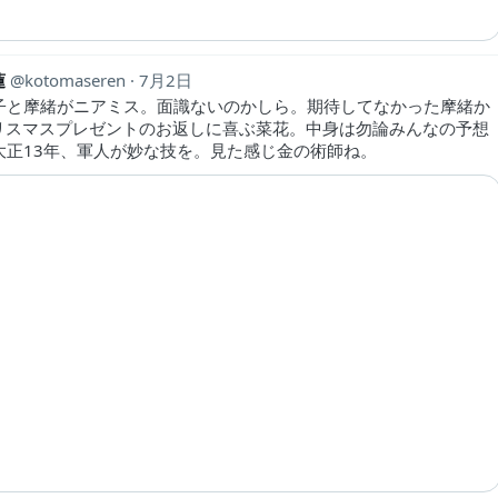
蓮
kotomaseren
7月2日
羅子と摩緒がニアミス。面識ないのかしら。期待してなかった摩緒か
リスマスプレゼントのお返しに喜ぶ菜花。中身は勿論みんなの予想
 大正13年、軍人が妙な技を。見た感じ金の術師ね。