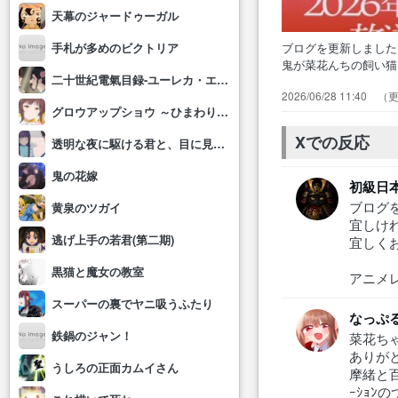
天幕のジャードゥーガル
ブログを更新しまし
手札が多めのビクトリア
鬼が菜花んちの飼い
二十世紀電氣目録-ユーレカ・エヴリカ-
幽羅子と摩緒がニア
2026/06/28 11:40
火… 令和の世界に
グロウアップショウ ～ひまわりのサーカス団～
われ… 猫鬼の菜花
しょう…
Xでの反応
透明な夜に駆ける君と、目に見えない恋をした。
鬼の花嫁
初級日
ブログを
黄泉のツガイ
宜しけれ
逃げ上手の若君(第二期)
宜しくお
黒猫と魔女の教室
アニメ
スーパーの裏でヤニ吸うふたり
なっぷ
鉄鍋のジャン！
菜花ち
ありが
うしろの正面カムイさん
摩緒と百
ｰｼｮﾝ