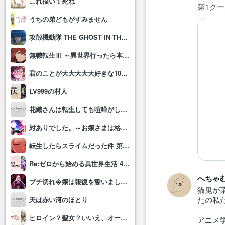
これ描いて死ね
第1ク
うちの弟どもがすみません
攻殻機動隊 THE GHOST IN THE SHELL
無職転生Ⅲ ～異世界行ったら本気だす～
君のことが大大大大大好きな100人の彼女(第3期)
LV999の村人
花織さんは転生しても喧嘩がしたい
対ありでした。～お嬢さまは格闘ゲームなんてしない～
転生したらスライムだった件 第4期
Re:ゼロから始める異世界生活 4th season
へちゃ
ブチ切れ令嬢は報復を誓いました。 ～魔導書の力で祖国を叩き潰します～
猫鬼が
たの私
天は赤い河のほとり
ヒロイン？聖女？いいえ、オールワークスメイドです(誇)！
アニメ