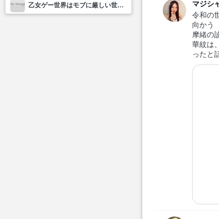
マジシャ
乙女ゲー世界はモブに厳しい世界です2
令和の
向かう
摩緒の
華紋は
ったと