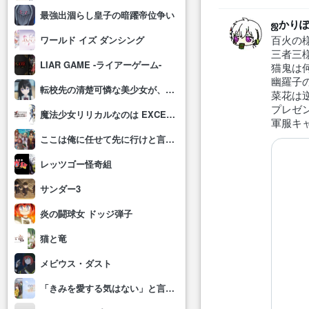
最強出涸らし皇子の暗躍帝位争い
ஜかり
百火の
ワールド イズ ダンシング
三者三
LIAR GAME -ライアーゲーム-
猫鬼は
幽羅子
転校先の清楚可憐な美少女が、昔男子と思って一緒に遊んだ幼馴染だった件
菜花は
プレゼ
魔法少女リリカルなのは EXCEEDS Gun Blaze Vengeance
軍服キ
ここは俺に任せて先に行けと言ってから10年がたったら伝説になっていた。
レッツゴー怪奇組
サンダー3
炎の闘球女 ドッジ弾子
猫と竜
メビウス・ダスト
「きみを愛する気はない」と言った次期公爵様がなぜか溺愛してきます