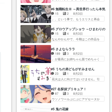
たねぇ…OPとE… 余計な物は描
ね…
た… 最初の障害ゴーレムを全員
ツ… 「お腹冷えちゃわない？
かず白く靄がかった小春ちゃ
で力を合わせて倒… アリアはホ
佐々木さんの優しさ… 先行で見
#6 無職転生Ⅲ ～異世界行ったら本気だ
ん… 光も感じない完全な盲目な
ントスピカが大好きだよね。ツ
た時より2人のやり取りに癒しを
15
2
8月3日
んやね…おめかし… 母役に能登
ン… 一等級ポテンシャルのアリ
感… ABEMA版の7〜8話佐々木が
」、という事で、もうエリスと再会
さんって禁じ手使ってきたー！
アちゃん可愛くて… そういや、
実年齢以上…
か？っと… サラの再登場によっ
E… 今回は小春視点も描かれてい
アリアは能力は最上級のくせに、
てルーデウスの成長が確… 人間
て良かった本当… 股に海豚を挟
#5 グロウアップショウ ～ひまわりのサ
… とうとうアリアと直接競う場
関係の清算が粛々と進められている
み水上バスでの会話を反芻…
15
4
8月3日
がきたこれまで… 毎度ながらの
サラ… サラとの関係に対して完
恋… OPEDとも無人バージョンか
なんやかんやで、今期はこの作品を
スピカの顔面芸推しのハナち
全に「昔の女」とし… ルーシー
ら主人公２人…
一番推し… 時給50円じゃ借金は
ゃ… クソレビュータリスマン趣
にデレるルディが完全に親バカで
減らない(^_^;サ… 葵ちゃん可愛
味ダダ漏れで好き… 期末試験が
#5 さよならララ
微… サラとは会ってほしいちゃ
すぎるな楠木ともりちゃんの
始まろうとしておりスピカは対
189
3
8月2日
んとした別れ方し… サラは未練0
ね… デフォルメされた表情が特
策… 能力鑑定胸像タリスマン氏
」が最高にお姉ちゃん面でめちゃく
だと言っていたけど人の気持
に多かったのが印… 葵＆茜の回
容姿も評価してし…
ちゃかわ… さすがに割れた窓ガ
ち… 実は結構好きなキャラモヤ
も良きでした。あの証拠写真、
ラスの弁償は求められた… 逡巡
モヤする別れ方だ… 役で出演さ
#5 うちの弟どもがすみません
ひ… 互いが互いのことを想って
を振り切ってみんなに謝ったララの
せていただきました！よろしく
23
1
8月2日
いるのにすれ違っ… 第５話をｄ
思い… 仕事に馴染めない辺り観
お… 毎クールメインヒロインを
花火は人に向けてはいけません。引
アニメストアで視聴しました。
ていて苦しいところ… ララちゃ
好きになっちゃう…
きこもり… 糸はまだ柊の顔も見
視… 葵ちゃんに〝瑞佳ちゃんと
んの事情はもう少し皆に話して良
たことなかったっけ！1… ってお
練習したい〟と言… 本当この作
#27 名探偵プリキュア！
い… ララと茉里とで初のアルバ
名前を見たんだけどあの中村大樹さ
品は「キャラ」を活かすのがう
87
3
8月2日
イト。七転八倒し… 労働するプ
ん… 糸ちゃんカッケー、色んな
ま… みずかちゃんの介入で双子
ウソノワールぷにぷにアゲセーヌか
リンセスえらい。プリンセスの
意味でwゲームが… 姉から性的興
の仲にヒビが………
わよ!!… 順当にマコトジュエルの
精… アンデケン行ってケーキ食
奮覚えてないよね？なんて言
争奪戦をやったと。… 記憶を取
べて、帰りにカメ… ララが働く
#5 鬼の花嫁
わ… テーマ：引きこもりの理由