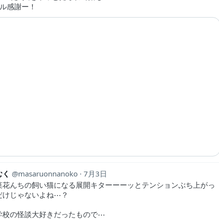
ール感謝ー！
むく
masaruonnanoko
7月3日
菜花んちの飼い猫になる展開キターーーッとテンションぶち上がっ
だけじゃないよね⋯？
学校の怪談大好きだったもので⋯