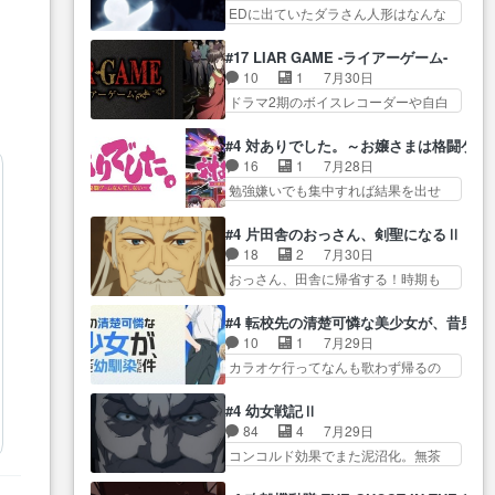
生産… ここうっすら思ったこと
この作品は近年稀に見るおっさんキ
EDに出ていたダラさん人形はなんな
子やーん総務課長と娘の女子…
ズバリ言ってくれて… おかし
ャラの充…
んだと… 『ダラさんと呼ぶ者が
これがこの世界の仕組みか‥Lv200帯
い、さわやかだ 世話好きの陰に支
生まれた日』をダラさ… 陰惨な
の… そのために役割を超越する
#17 LIAR GAME -ライアーゲーム-
配… ヤクねこのクワガタ取りの
過去がきっちり現代に継承されてい
者の出現させるた… アリスのお
10
1
7月30日
話見て切なくなっ… 普段は選別
る… ダラさんと姉弟の母との出
陰で他の勇者達も共闘してくれ魔…
ドラマ2期のボイスレコーダーや自白
された4～600レスを2,30… 隠し
会いの話やはりダ… ダラさんの
ゲーム… ヨコヤは人間の弱い所
方が密売人のそれww唐突な作画力の
過去話も佳境…げに恐ろしいは
をつくのが抜群に上手… 昼の国
正… なんか今日はかなり一瞬で
#4 対ありでした。～お嬢さまは格闘ゲ
人… 第５話感想：２人の過剰な
の奴らも馬鹿が多いが、夜の国も同
終わっちまったっ… 先週と比べ
16
1
7月28日
貢ぎ物?の礼とし… 第５話感想：
じ… ご視聴ありがとうございま
てまだまともに見えた。4話は過…
勉強嫌いでも集中すれば結果を出せ
姉のお誕生会にダラさんを招
した来週もよろし… 握った◯治
る美緒が… 毎晩スト６対戦を楽
待… 部分的に時系列が4話と入れ
郎（中の人的に）仲間であるプ
しむ４人。だが、期末試… どん
替わってるのね… こんなデカイ
#4 片田舎のおっさん、剣聖になるⅡ
レ… ヨコヤの頭の回転の速さと
なゲームも相手が強すぎるとやる気
のどうやって運ぶんだよ！？
18
2
7月30日
人間の心理を利用… 夜の国のヨ
無く… テーマ：テスト勉強と大
姉… ダラさん、人型形態にもな
おっさん、田舎に帰省する！時期も
コヤ支配がますますひどく……。
会感想は、美緒がテ… すげーー
れるんか!?w髪…
時期だし… じいさん、ベリル、
… ヨコヤは飴と鞭で夜の国の独
ーーーーーーー良い……。女性声
副団長、年長者が強い順… 底知
裁支配を強化、… やはりヨコヤ
#4 転校先の清楚可憐な美少女が、昔男
優… 深夜の格ゲー対戦よりテス
れない爺さんには夢が詰まってると
いいですね。昼の国が勝てる
10
1
7月29日
トの方がよっぽど… 真剣に授業
思う… クルニ、ヘンブリッツ、
流… 役で出演いたしました。次
カラオケ行ってなんも歌わず帰るの
を受けて、夜は珠樹の部屋で格
ミュイと一緒におっ… 帰省、お
回も緊張が止まり…
かよハン… 春希ちゃんの私服、
ゲ… 来たる定期テストに向けて
供ヒロインはクルニ。順番的には
めっちゃ可愛いぞ！！！… どう
勉強会！美緒ちゃ… 受験勉強と
#4 幼女戦記Ⅱ
確… 父親から手紙が来た。サー
やらあの女優さんが春希のお母さん
戦闘の2択なら戦闘を選ぶ娘w
84
4
7月29日
ベルボアの退治の… ここでヘン
のよ… 春希ちゃん姫ちゃんに野
美… 勉強嫌いでバトルを選ぶっ
コンコルド効果でまた泥沼化。無茶
ブリッツくんが同行するのが変
菜の子も凄え可愛い… 隼人くん
て、ひぐらしの沙…
振りに奇… ルーデルドルフ中将
で… ・ベリル、実家に帰ること
のスマホを買いに行ってたけど完
自らが行う煙草と葉巻は… ブロ