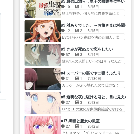
が暴れてると聞い… ちょっと年
#5 最強出涸らし皇子の暗躍帝位争い
が… “貧乏籤百連無料ガチャ”100
コマだいぶ理性持ち始めた。この世
齢の事を言いすぎとゆーか言い
10
1
8月5日
連でも1回… 2期入ってから地味
界の… 原作読んだのもう何年も
訳… ベリルの母もやはり只者じ
騎士狩猟祭、個人的に優勝本命に印
だよね。ただでさえ幼女… 「餌
前なのに、覚えてる… コイルの
ゃなかったかベリ…
を付けた… 細かい設定を考える
になってもらわねばならぬ」って言
汚職を突き止めるべくバトーの指
のが面倒な時は古代魔法… エル
葉に… ゼートゥーア左遷によっ
#5 対ありでした。～お嬢さまは格闘ゲ
導… やまとん1号はどこの部分で
ナがチートすぎる笑アルは最初から
て参謀本部の連携が… 緊張感あ
12
2
8月5日
使うのだろう？… 日本とロシア
自分… プラネット・ウィズ展開
る戦闘描写とギャグ今週の『有能
EVOジャパン参戦を決めた四人。美
が絡む政治の話かつ色々な用
アツいな「騎士狩猟… 麦茶どこ
な…
緒の母… この作品に唯一足りな
語… 第５話をprimevideoで視聴
ろかタイトル通り麦茶の出涸らし
いと思ってた(無くて… 見た目は
しまし… 前回同様『イノセン
#5 きみが死ぬまで恋をしたい
ぐ… 第５話をABEMAで視聴しま
気品溢れてるのに中身は…美緒マ
ス』を含む押井・神山版… 第５
67
3
8月4日
した。視聴に… 復讐に燃える吸
マ… テーマ：格ゲー大会に行く
話「EPISODEラストの母親の気持…
敵も1人の人間というのはそうなんだ
血鬼兄弟の弟ですいいキャラ…
には？感想は、美… 大会を前に
けど状… もう着れないからって
クリスタ皇女が“萌え”なのでこの娘が
格ゲー熱が高まる一方、百合の
どういう意味だろうな… ミミを
皇帝… ウサギ好きそうな王女殿
#4 スーパーの裏でヤニ吸うふたり
本… 東京で開催される格ゲー大
人間に戻して欲しいでも自分達が代
下がかわいい。幼馴… ついに始
31
1
7月30日
会に参加すること… Japanに向け
わ… ご視聴ありがとうございま
まった狩猟祭。エルナの活躍で上
ガラケーがぶっ壊れたので仕方なく
て外泊届にサインをもらっ… 長
した見るたびに切… 誰かと思っ
位…
スマホに… 佐々木さんとは同い
崎から大会のために東京へ!/でも観光
たらちゅー先輩か。しれっと相
年くらいに思ってたけど… やは
よ… 旅の支度全部やってくれる
#5 透明な夜に駆ける君と、目に見えない
方… 第５話感想：コ□した相手に
り出オチ感が否めず、エピソードの
先輩、なんだかん… 第５話をｄ
27
3
8月3日
も家族や…､戦… つらい回だ……
打率… 田山さんが佐々木さんに
アニメストアで視聴しました。視…
OPとEDの変化が象徴的前話でかける
つらすぎる……。エスタ先輩…
沼っていく…こんな… 佐々木さ
には… 小春の透明なモヤのかか
今週のシーナとミミも可愛かった2人
ん、腕フェチなんですね笑最近ま
った世界。どんな女… そうか、
の関係… 確かに相手にも家族や
#17 黒猫と魔女の教室
じ… 佐々木がガラケーからスマ
こんな風に見えてるのかぁ。かけ
大切な人はいるけど、… 白シャ
27
1
8月2日
ホに変えるって、… もうドラマ
る… 完全な両片思いになりまし
ツが作業着みたいなもんなんですか
タリスマン、｢グリ○ィンドール!!｣み
版孤独のグルメファンコンテン