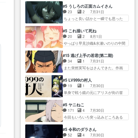
オラの策略がバッチリ嵌って最高
かった？鬼夜叉が田楽の… 猿楽
からかしらお顔が… 黒絵「怪獣
#5 うしろの正面カムイさん
wwwこ… 自信あれば評価なんて
の鬼夜叉と田楽の増次郎。小さない
に憧れるのはいいけど自分自身
23
2
7月31日
気にしないし、充実し… ・バー
ざこ… 着眼点は良くとも、先鋭
が… 素の自分はどちらなのかは
ちょっと良い話かと一瞬でも思った
チャルだけど、みゅーたいぷ初ライ
的すぎるのか。芸能… 鬼夜叉は
まだ不明だが見せ…
私が間違… ろくろ首さんも油舐
ブ… OPこんなんだっけ？と思っ
石也と共に観世座をあとにし、三
めてなかった？白雪碧さ… 今日
たら歌唱シーン… の、らいぶシ
#5 これ描いて死ね
条… 観世座を離れ、三条坊門御
も1日お疲れ様でした～───昨晩～
ーン＿!!­­--­­--­… それだけでええや
20
2
8月1日
所で日々を送る鬼… 「お前(鬼夜
今… 幼女に拾われたお市ちゃん
ん！！しかし、ビオラが仕…
やっぱり早見沙織&水瀬いのりの中間
叉)が凄いのではなく客が凄い…
の恩返し。化け猫… 役にて出演
層は上… あれ光って漫研入るこ
田楽と猿楽の獅子舞勝負。鬼夜叉は
させていただきました。ジョア
とになってたんだっけ… 登場人
猫の動き… 登場人物の我が強
#15 逃げ上手の若君(第二期)
ン… トイ・ストーリーみたいな
物が増えてわいわいしたところが好
い。新しい獅子舞に拘って… 第
34
1
7月31日
始まり。流石に除… 猫相手にな
き… 初コミティアで２０冊刷り
５話をprimevideoで視聴しまし…
また突然実写をはさんできた。作画
んでそんなに…と思ったらそう
は妥当だよね。俺… 藤森さんの
リソース… やるべきことが逃げ
い… いつもと違って少し良い話
ママ向けの漫画で、また涙腺
る事と分かると水を得た… 30歳
化け猫は油が好物… 今回はあか
#5 LV999の村人
が⋯… 〜漫画に「想い」をこめ
まで童貞だと魔法使いになれるとい
やし1体のみで15分。金持ちの…
19
1
7月30日
よう｣娘に漫画であ… 何回この作
う… こっちの諏訪の三大将もま
今更だけど霊が性行為で祓えること
単身で戦う鏡の元にアリスが街の冒
品に泣かされるのだろう。光が
たクセが強いw色… 頼重が完全に
は何とな…
険者率い… 鏡浩二はゲーム世界
藤… ホテル泊まってコミティア
ブレーンだよね毎回敵キャラ
に飲み込まれた転生者と… みん
っていいなあ。同… コミティア
#5 ヤニねこ
が… 弧次郎「欲を我慢して強く
なががんばってくれたアリスの父ち
参加のしおりを徹夜で作る先生
171
4
7月30日
なれるなら大飯食… 変化球な演
ゃん… 成長限界が999である村人
(… お母さん、娘にあんな漫画描
今回もいろいろ突っ込みどころある
出も交えながらの状況説明が本
と定めた上位存… 大規模バトル
かれたら泣いち…
回だった… ヤクのクワガタ取り
当… LOで参加させていただきま
シーンなのに会話してばっか
の話が尋常じゃない雰囲… 妹子
した！最終的に… この高らかな
#5 令和のダラさん
り… やっぱり勇者より強かった
ちゃんの恋愛話をしたり、タバコを
DT宣言、合田一人に通じるも…
52
4
7月30日
か笑統率力LV9… 普通の人間の親