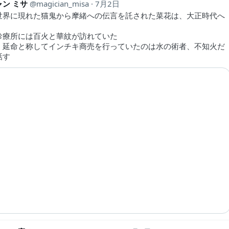
ン ミサ
magician_misa
7月2日
世界に現れた猫鬼から摩緒への伝言を託された菜花は、大正時代へ
診療所には百火と華紋が訪れていた
、延命と称してインチキ商売を行っていたのは水の術者、不知火だ
話す