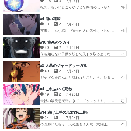
115
3
7月26日
するのは嫌。世話を拒んで… ゴメス（カエル）外
推しの吾野伊万里ちゃん担当回。これ… 伊万里さ
転スラもいいところやけど名探偵のほうがき… 特
で散歩させてたのか(*…
んの手品回であり水着回ね。瑞佳ち… 売り上げが
に板野サーカスはプリキュアで見れるとは… あん
上がっても借金返済へで何故か海… 父親のスパル
なはプリキュア仲間には自分が未来から… の活
#4 鬼の花嫁
タ教育のせいで瑞佳がヒモカス… 伊万里ちゃんの
躍、敵を圧倒ってのはおおよその流れだ… キュア
33
2
7月25日
人前での苦手意識を抱えなが… 第４話をｄアニメ
エクレール初変身＆初戦闘。プリキュ… キュアエ
実際にこんな感じで運命の人に気付けたらい… 柚
ストアで視聴しました。視…
クレールは強いが力を制御できない… キュアエク
子は玲夜の屋敷に住む事になり使用人達は… 運命
レール可愛く最強つよい!!!!… 緊張感があるけどピ
の花嫁は一見すると甘い夢、理想の天国… 玲夜さ
#16 黄泉のツガイ
ッコロで始まってちょっ… バカおもろいやん
んのご両親の登場ですこの世に数多い… 玲夜のお
30
2
7月25日
www実質まどマギやんけ… しかも実質的にエク
父さんが石田彰だったことに驚きを… 主人公自分
何も知らない子供を殺して天下を取るような… イ
レールが倒したビルであ…
の立場わかって無さすぎやしまた… ヨミツガと
ワンの刀が斬った者の中にまさかの…影森… 激し
BLEACHは完全に豪華な展開… 透子ちゃん、柚
いバトル回の最後に、予想外の引きシン… これっ
#5 天幕のジャードゥーガル
子にも優しいし可愛いしこの… ユキノさんから玲
て作者が描きたいのは"ユルの物語"… デラさんの
40
2
7月25日
夜の父親の話で、そのイメ… あやかしの頂点に立
秘密がちょっとわかった回、正直… 左さんと刀持
ジャダ石を盗んだと疑われたことから、シタ… 今
つ鬼龍院家の現当主が息…
ちさんが対決♪あとどこぞのじ… 何処も彼処も言
回のシタラは表情が豊かで、モンゴルでの… だい
ってる事が全部嘘じゃ無さそ… 戦況が目まぐるし
ぶややこしいことになってたオープニン… テンポ
#4 これ描いて死ね
く動いていてずっと胸が熱… 同時視聴｜
も良いし毎話良いところで引くから全… 盟友ドレ
19
2
7月25日
DaemonsRealm｜リア… これまで騙していた東
ゲネ后との出会い。次週のドレゲネ… さて、登場
最後の最後急展開すぎて「ゴッッッ！！」っ… 思
村を捨てて新郷家に来…
人物多いけどついていけるのか私… 今回は遂にド
ってた以上にセリフとかしっかりした漫画… 今回
レゲネ登場という話彼女の在り… チャガタイ兄さ
は泣かなかった！漫画描きのハウツー回… この作
#14 逃げ上手の若君(第二期)
んがめっちゃ可愛かったなド… まさかの展開にめ
品はこういうのをズバッとキメるの上… 藤子不二
34
1
7月24日
ちゃくちゃテンション上が… チャガタイの所へ密
雄に親しんだ人にはとてもフィット… 赤福のヌル
今回輝いたもう一人の亜也子天然「武闘派」… 今
偵に行ったはずがドレゲ…
ヌルした動きとかネームを褒めら… 漫研が気にな
回は強敵小笠原貞宗と時行の対面内容盛り… 言い