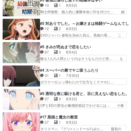
ばならぬ」って言葉に… ゼートゥーア左遷によっ
んだのもう何年も前なのに、覚えてる… コイルの
10
1
8月5日
て参謀本部の連携が… 緊張感ある戦闘描写とギャ
汚職を突き止めるべくバトーの指導… やまとん1
騎士狩猟祭、個人的に優勝本命に印を付けた… 細
グ今週の『有能な…
号はどこの部分で使うのだろう？… 日本とロシア
かい設定を考えるのが面倒な時は古代魔法… エル
が絡む政治の話かつ色々な用語… 第５話を
ナがチートすぎる笑アルは最初から自分… プラネ
#5 対ありでした。～お嬢さまは格闘ゲームなんてし
primevideoで視聴しまし… 前回同様『イノセン
ット・ウィズ展開アツいな「騎士狩猟… 麦茶どこ
12
2
8月5日
ス』を含む押井・神山版… 第５話「EPISODEラ
ろかタイトル通り麦茶の出涸らしぐ… 第５話を
EVOジャパン参戦を決めた四人。美緒の母… こ
ストの母親の気持…
ABEMAで視聴しました。視聴に… 復讐に燃える
の作品に唯一足りないと思ってた(無くて… 見た
吸血鬼兄弟の弟ですいいキャラ… クリスタ皇女
目は気品溢れてるのに中身は…美緒ママ… テー
#5 きみが死ぬまで恋をしたい
が“萌え”なのでこの娘が皇帝… ウサギ好きそうな
マ：格ゲー大会に行くには？感想は、美… 大会を
67
3
8月4日
王女殿下がかわいい。幼馴… ついに始まった狩猟
前に格ゲー熱が高まる一方、百合の本… 東京で開
敵も1人の人間というのはそうなんだけど状… も
祭。エルナの活躍で上位…
催される格ゲー大会に参加すること… Japanに向
う着れないからってどういう意味だろうな… ミミ
けて外泊届にサインをもらっ… 長崎から大会のた
を人間に戻して欲しいでも自分達が代わ… ご視聴
#4 スーパーの裏でヤニ吸うふたり
めに東京へ!/でも観光よ… 旅の支度全部やってく
ありがとうございました見るたびに切… 誰かと思
31
1
7月30日
れる先輩、なんだかん… 第５話をｄアニメストア
ったらちゅー先輩か。しれっと相方… 第５話感
ガラケーがぶっ壊れたので仕方なくスマホに…
で視聴しました。視…
想：コ□した相手にも家族や…､戦… つらい回
佐々木さんとは同い年くらいに思ってたけど… や
だ……つらすぎる……。エスタ先輩… 今週のシー
はり出オチ感が否めず、エピソードの打率… 田山
#5 透明な夜に駆ける君と、目に見えない恋をした。
ナとミミも可愛かった2人の関係… 確かに相手に
さんが佐々木さんに沼っていく…こんな… 佐々木
27
3
8月3日
も家族や大切な人はいるけど、… 白シャツが作業
さん、腕フェチなんですね笑最近まじ… 佐々木が
OPとEDの変化が象徴的前話でかけるには… 小春
着みたいなもんなんですかね…
ガラケーからスマホに変えるって、… もうドラマ
の透明なモヤのかかった世界。どんな女… そう
版孤独のグルメファンコンテンツ… 「お腹冷えち
か、こんな風に見えてるのかぁ。かける… 完全な
#17 黒猫と魔女の教室
ゃわない？佐々木さんの優しさ… 先行で見た時よ
両片思いになりましたねぇ…OPとE… 余計な物
27
1
8月2日
り2人のやり取りに癒しを感… ABEMA版の7〜8
は描かず白く靄がかった小春ちゃん… 光も感じな
タリスマン、｢グリ○ィンドール!!｣みた… 最初の
話佐々木が実年齢以上…