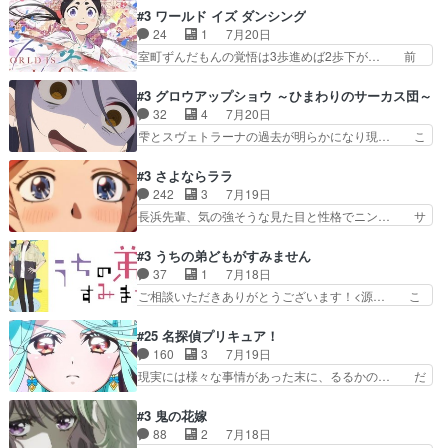
ポルックスちゃんに憧れて、変… TS騒動に酔っ
を照らす打ち上げ花火。人混みの中、み… どんど
#3 ワールド イズ ダンシング
払い騒動と賑やかでいいねw… 偉大な父を持つが
んキュンが増えていく展開に毎回わく… ちょこっ
24
1
7月20日
故の悩(独自のおっぱい論… 鉄板中の鉄板、性転
と書ければと風が吹き手元にあった… 』は、率直
室町ずんだもんの覚悟は3歩進めば2歩下が… 前
換と酩酊ネタの二連発(…
に言って脚本と演出が悪いと思う… 小春の目が見
回の白拍子の死といい今回の”まぐわい”… 世阿弥
えなくなったのは先天性による… 冬月の前向きさ
が主人公の漫画がアニメになったらし… 壮絶だっ
#3 グロウアップショウ ～ひまわりのサーカス団～
と、空野の億劫さがリアルだ… かけると小春、二
た…30分で2時間の映画のように… すべての表現
32
4
7月20日
人が一緒に過ごす時間が描… ヒロインの目が不自
がピタリと揃った傑作本当に素… たまに現れて謎
雫とスヴェトラーナの過去が明らかになり現… こ
由だから音を大切にして…
のアドバイスをしてくれるお… 可愛いキャラデザ
のアニメは足首を休ませるという事を知ら… 愛知
からは想像できない顔芸、… 父、大舞台へ立つこ
県豊川市付近が舞台なのか～現地にも出… 前回に
#3 さよならララ
とが決まる。更に父から… 再び鬼夜叉を導く、素
引き続き、今回もおぱんつであります… キャラク
242
3
7月19日
性不明の彼の名前を知… 恵まれた身分に甘え、修
ターが可愛いのはもちろん、ストー… 皇ではなく
長浜先輩、気の強そうな見た目と性格でニン… サ
練を怠るキャラは苦…
ひまわりを蔑ろにして皇に乗り換… 傷跡なんか、
ブタイがええよね〜関西弁が凄くちゃんと… って
見せたくない自分の力量を超え… エロいところ以
なったからユリ確定！＼(^o^)／ラ… プロローグ
#3 うちの弟どもがすみません
外あまり見どころがない。1… いや～、めちゃく
的な１話、２話からの浮世離れし… 茉里のボクシ
37
1
7月18日
ちゃおもしろいね。瑞佳は… キャラデザが映える
ングにかける真摯さ格好良かっ… 今回はゲストが
ご相談いただきありがとうございます！<源… こ
のは勿論だけど脚本に歩…
２名！ワンピースの作画さん… あほって言う茉里
こまで見てきて糸ちゃんの声がキャラとす… 糸が
がかっこいいよあほララは… 唯一の理解者だった
家事を頑張り過ぎてテストの結果が酷く… 糸ちゃ
#25 名探偵プリキュア！
母親を失い、アウェーの… ３話の地味に好きポイ
んと源くん、類くんのお買い物シーン… ３話にし
160
3
7月19日
ントは、冒頭でララが… ボクシング部部員たちの
てもう普通に物語が楽しみになっち… 類くんの将
現実には様々な事情があった末に、るるかの… だ
設定を公開！辻さん…
来の夢が微笑ましいまだまだ甘え… 前髪ぱっつん
からるるかが「まどろっこしい」と称され… エク
金太郎な糸ちゃんがお母さん役… 子供達だけで生
レール編の始まり、エリザさんの回で「… 「マジ
#3 鬼の花嫁
活するようになってからの話… 最後の「かわい
ラ」と言えば同時上映の「公タロウ」… キュアエ
88
2
7月18日
い」の破壊力よ…あれは成田… 糸と4人の弟の関
クレールはやっぱりくれあだったか… エクレール