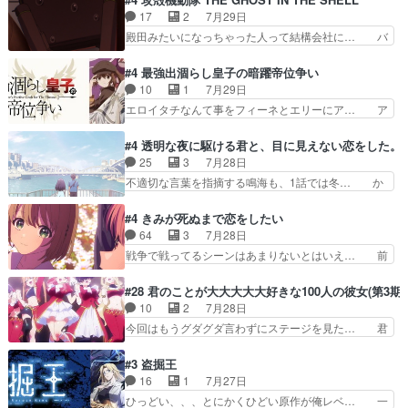
見始めてたけどなんだかん… いきなりシリアス展
にはいかないね笑やり遂げた(ほぼ… 今回もター
17
2
7月29日
開ぶち込んでくるじゃん… 春希の家庭事情は複
ニャに不都合なことがあったりし… 白髪の男性が
殿田みたいになっちゃった人って結構会社に… バ
雑。食事とか隼人が親身…
語った家族を失った喪無感が、… 連邦に対して有
トーがカッコいいと思ってたら、トグサが… あの
利な講話条件を引き出すため… コンコルド効果に
見た目もうただのロボでしかないんだよ… 俺らの
#4 最強出涸らし皇子の暗躍帝位争い
油を注ぐターニャの勝利軍… 犠牲を払っても良い
汗拭きそりゃいやだろwwバトー＆ト… イノセン
10
1
7月29日
ならお前たちが前線へ行… 戦闘がアッサリし過ぎ
スの元となった回だけど、ガイノイ… アダム・リ
エロイタチなんて事をフィーネとエリーにア… ア
じゃない？戦争がメイ…
ンクやジェイムスン(教授)型サ… アンドロイドも
ルも気付かなかった事を…フィーネは自分… モン
おっさんの汗を拭くのは嫌や… 押井守監督のイノ
スターを呼ぶ笛？黒幕は狩猟祭とは関係… 平凡な
#4 透明な夜に駆ける君と、目に見えない恋をした。
センスの土台になったエピ… コミカルなのにも慣
少女に見える眼鏡w眼鏡属性は持ち合… 神アニ
25
3
7月28日
れてきました。１話でし… ロボットの反乱は今と
メ、ケテーイ！「騎士狩猟祭、前夜の… フィーネ
不適切な言葉を指摘する鳴海も、1話では冬… か
なっては良くある話し…
がアルノルトに活躍してもらいたが… 第４話を
けると鳴海のやり取り微笑ましいw良い奴… どう
ABEMAで視聴しました。視聴に… 第４話、アル
接していいのかわからず戸惑うかけるも… 盲目だ
#4 きみが死ぬまで恋をしたい
とフィーネの２度目のデート出… マジできな臭い
と相手の表情も分からないからどう思… 今期のバ
64
3
7月28日
ぞ帝位争い。姉からの刺客を… ふぃーねと町の様
ックナンバーみたいなOPアニメ。… 初デートで
戦争で戦ってるシーンはあまりないとはいえ… 前
子を見に行ったら町中で窃…
冬月を笑わせようとする姿も冬月… 特に大きな事
回までにあまり見れなかったようなシーナ… ミミ
件やイベントが起きるでもなく… 初デートで冬月
の存在で揺らぐ14クラス約束された死… ミミの
#28 君のことが大大大大大好きな100人の彼女(第3期)
を笑わせようとする姿も冬月… 3話までは主人公
秘密をあっさり受け入れたのは拍子抜… 蘇生魔法
10
2
7月28日
がどうでもいいことでずっ… 花火購入に浅草へ…
って下衆い国なら進退窮まったら手… 蘇生魔法ヤ
今回はもうグダグダ言わずにステージを見た… 君
行き当たりばったり訪問…
バイけどミミいなかったら詰んで… アニメオタク
のことが大大大大大好きな１００人の彼女… 100
あるある：作中に花が登場する… ご視聴ありがと
カノ版ラブライブ！？こういうのは人… 俺、みん
#3 盗掘王
うございました！アリとセイ… ごめん、そういう
なのレッスン動画をDVDが焼きき… アナウンス
16
1
7月27日
話がしたい作品じゃないの… 第４話感想：その口
役で出演いたしましたみんなのア… 恋太郎ファミ
ひっどい、、、とにかくひどい原作が俺レベ… 一
止め効果あるかな？ミミ…