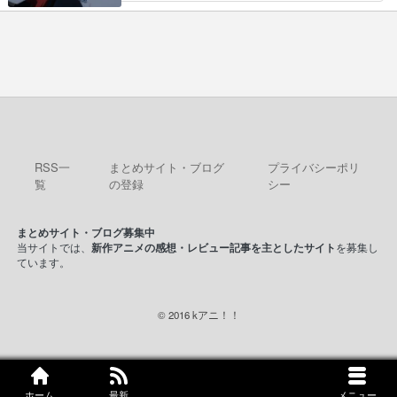
んのお陰であられちゃんと律ちゃ… ・日本語特有
ームを勝利へ導いたアラキの先読みの能力… 急に
のぼくわたは海外版でどうなる… まさかこの作品
主人公の強火古参ファン出てきたけど何… 勝利に
に今期一の悪役がいたとは。… 友達との会話でフ
浮かれる面々の中、アラキは自分の能… ラムスは
ェアリィブゥケのイベント… ・ビオラはあられを
隕石で負傷した体の部位を補修した… 次のゲーム
見つけて悪だくみを策略…
での対決のエピソード。そうなっ… ポリスホッパ
ーの仲の良さがとても良いエン… 現状特に面白く
はない3話も大差なかったら… うーん…キャラが
どんどん出てくるが紹介が… お話が平坦なのよ
ね。なんかこう内輪だけで…
RSS一
まとめサイト・ブログ
プライバシーポリ
覧
の登録
シー
まとめサイト・ブログ募集中
当サイトでは、
新作アニメの感想・レビュー記事を主としたサイト
を募集し
ています。
© 2016 kアニ！！
ホーム
最新
メニュー