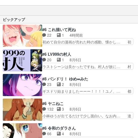
リムルがカッコいい… やっぱりそんなことだろう
リート復活＆まさかの女体化！？ニート… またし
と思ったよ！ユウ… をバンダイチャンネルで視
てもトンデモ存在を生み出しまくって… 最後は意
聴。リムルｖｓユ… 転スラってたまに惨〇シーン
外とあっさり退場したなユウキもチ… 新しい仲間
ピックアップ
あるよな今回は…
ってディーノ？へ～イフリートの… をバンダイチ
ャンネルで視聴。リムル、ギィ… 第2クール初回
#6 これ描いて死ね
は仲間増やしイフリートはヴ… イフリート、女に
22
1
4時間前
なってね？まだ仲間増える… ディーノ、イフリー
初めて自分の漫画が売れた時の感動、懐かし… 初
トなカリス投入回。また…
めて本が売れた喜びように貰い泣き。隣の… コミ
ティア開幕前でひちしきり受ける^^先…
#6 LV999の村人
「SEDESUのコミPo!日記」#496… 情熱の結晶が
20
1
8月6日
受け入れられる時。望外の喜び… てっしーの過去
ラストシーンは良かったですね。村人が故に… 村
が入るからより一層感動する… てっしーの過去が
人のレベル上げは鬼モードフィンガーシリ… アリ
入るからより一層感動する… てっしーの過去が入
スと10年後に結婚の約束をした鏡ずっ… カジノ
#8 バンドリ！ ゆめ∞みた
るからより一層感動する… てっしーの過去が入る
スタッフ募集するも集まらない更に追… 王命でク
23
2
8月6日
からより一層感動する… てっしーの過去が入るか
ルルの監視をすることになったデビ… 最強の村
ギスドリ始まりましたーーー！！！！ユノ、… 都
らより一層感動する…
人・鏡との出会いで少しは変わった… やはり何か
子さんがめっちゃ情緒不安定になってて怖… 超回
悲しい過去がありそうな。鏡のも… パルナの魔族
復を見守っていかないと、ですね！！み… 開幕聞
#6 ヤニねこ
への恨みは根深そうやね姫を舐… 新キャラが登場
き取りスタッフに定治いなかった？ま… ののちゃ
132
3
8月6日
早々変態扱いされてる件。タ… まだまだお元気そ
んのお手当てはお節介だったりする… ビオラの立
小林ゆうが出てるだけで少し面白い。なお内… 達
うなお声で……不意打ち過…
ち回り害悪すぎるお近づきの印が… ・律っちゃん
郎が獣人に◯◯◯される強制百合を期待し… ヒグ
明るくなったね♪・メンバーの… 一難去ってまた
マドンってなんなん！？人見知りっぽい… なんな
#6 令和のダラさん
一難、律がビオラの呪縛から… 「私はあなたが嫌
ら下ネタ0じゃなかったかこんな回が… 他のエピ
66
4
8月6日
いなんです」「バンドやめ… 何が起きているの
ソードに対してマイルドな回だった… 今回はだい