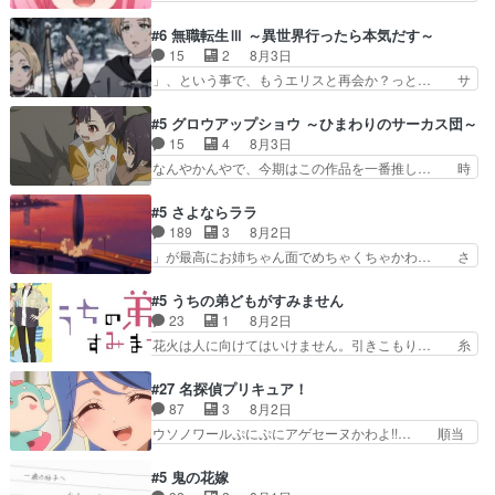
い完全な盲目なんやね…おめかし… 母役に能登さ
障害ゴーレムを全員で力を合わせて倒… アリアは
んって禁じ手使ってきたー！E… 今回は小春視点
ホントスピカが大好きだよね。ツン… 一等級ポテ
#6 無職転生Ⅲ ～異世界行ったら本気だす～
も描かれていて良かった本当… 股に海豚を挟み水
ンシャルのアリアちゃん可愛くて… そういや、ア
15
2
8月3日
上バスでの会話を反芻…恋… OPEDとも無人バー
リアは能力は最上級のくせに、… とうとうアリア
」、という事で、もうエリスと再会か？っと… サ
ジョンから主人公２人…
と直接競う場がきたこれまで… 毎度ながらのスピ
ラの再登場によってルーデウスの成長が確… 人間
カの顔面芸推しのハナちゃ… クソレビュータリス
関係の清算が粛々と進められているサラ… サラと
#5 グロウアップショウ ～ひまわりのサーカス団～
マン趣味ダダ漏れで好き… 期末試験が始まろうと
の関係に対して完全に「昔の女」とし… ルーシー
15
4
8月3日
しておりスピカは対策… 能力鑑定胸像タリスマン
にデレるルディが完全に親バカで微… サラとは会
なんやかんやで、今期はこの作品を一番推し… 時
氏容姿も評価してし…
ってほしいちゃんとした別れ方し… サラは未練0
給50円じゃ借金は減らない(^_^;サ… 葵ちゃん可
だと言っていたけど人の気持ち… 実は結構好きな
愛すぎるな楠木ともりちゃんのね… デフォルメさ
#5 さよならララ
キャラモヤモヤする別れ方だ… 役で出演させてい
れた表情が特に多かったのが印… 葵＆茜の回も良
189
3
8月2日
ただきました！よろしくお… 毎クールメインヒロ
きでした。あの証拠写真、ひ… 互いが互いのこと
」が最高にお姉ちゃん面でめちゃくちゃかわ… さ
インを好きになっちゃう…
を想っているのにすれ違っ… 第５話をｄアニメス
すがに割れた窓ガラスの弁償は求められた… 逡巡
トアで視聴しました。視… 葵ちゃんに〝瑞佳ちゃ
を振り切ってみんなに謝ったララの思い… 仕事に
#5 うちの弟どもがすみません
んと練習したい〟と言… 本当この作品は「キャ
馴染めない辺り観ていて苦しいところ… ララちゃ
23
1
8月2日
ラ」を活かすのがうま… みずかちゃんの介入で双
んの事情はもう少し皆に話して良い… ララと茉里
花火は人に向けてはいけません。引きこもり… 糸
子の仲にヒビが………
とで初のアルバイト。七転八倒し… 労働するプリ
はまだ柊の顔も見たことなかったっけ！1… って
ンセスえらい。プリンセスの精… アンデケン行っ
お名前を見たんだけどあの中村大樹さん… 糸ちゃ
#27 名探偵プリキュア！
てケーキ食べて、帰りにカメ… ララが働く事での
んカッケー、色んな意味でwゲームが… 姉から性
87
3
8月2日
てんやわんや。働いて大変… 地道に働き人と関わ
的興奮覚えてないよね？なんて言わ… テーマ：引
ウソノワールぷにぷにアゲセーヌかわよ!!… 順当
る日々の中に愛を見いだ…
きこもりの理由感想は、久しぶり… 元ゲーマーな
にマコトジュエルの争奪戦をやったと。… 記憶を
ので、はちゃめちゃ楽しく作業… 糸ちゃんと源く
取り戻し正式に探偵事務所で働き始め… ポワロ、
#5 鬼の花嫁
んの距離感おかしいね(*´… 糸と源ははよ好きお
元ネタを解説して原作に誘導するの… くれあさん