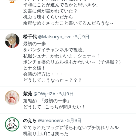
平和にことが進んでるかと思いきや…
文書に何が書かれていた？
机ぶっ壊すくらいだから
余程なめくさったこと書いてるんだろうな～
松千代
Matsucyo_cve
5月9日
最初の一歩
をバンダイチャンネルで視聴。
私服シュナ、かわいいよ、シュナ～！
ポンチョ姿のリムル様もかわいい～（子供服？）
ヒナタ様！
会議の行方は・・・
どうしてこうなった～？？？
紫苑
OWjclZA
5月9日
第5話）「最初の一歩」
どうして…こっちが聞きたい！
のえら
areonoera
5月9日
立てられたフラグに逆らわないブチ切れリムル
机蹴り上げには笑った