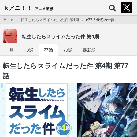
kアニ！！
アニメ感想
アニメ
転生したらスライムだった件 第4期
#77「最初の一歩」
転生したらスライムだった件 第4期
一覧
73話
77話
79話
最新話
転生したらスライムだった件 第4期 第77
話