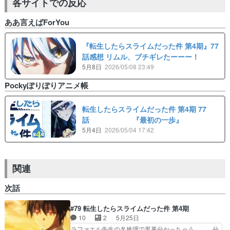
各サイトでの反応
ああ言えばForYou
『転生したらスライムだった件 第4期』77
話感想 リムル、ブチギレたーーー！
5月8日
2026/05/08 23:49
Pockyぽりぽりアニメ帳
転生したらスライムだった件 第4期 77
話 『最初の一歩』
5月4日
2026/05/04 17:42
関連
次話
#79 転生したらスライムだった件 第4期
10
2
5月25日
ラファエル先生の名推理で黒幕分かっちゃう… 分