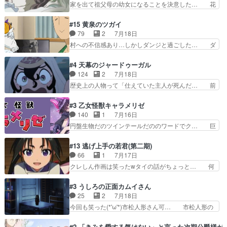
家を出て祖父母の幼女になることを決意した… 花
わり方がどう変化していく…
は誰だ編、遂に答え合わせの時だ… これで自分も
嫁を傷つけたら許さん、今回見せた氷の表… ツッ
キュアっと探偵事務所の一員で… あんなとみくる
コミどころが多すぎてある意味おもしろ… 胸が凄
#15 黄泉のツガイ
の何もない日常※もっと密着… LIMITかも知れな
くスカッっとしたずっと苦痛を伴って… 祖父母に
79
2
7月18日
い。キュアエクレール… ・解決編、完全に前4話
人の心があってよかった。それにし… 柚子が家族
村への不信感あり…しかしダンジと過ごした… ダ
で謎解きさせるスタ…
と決別する回柚子を傷つけた瑶太… 今期のアニメ
ンジが下界で偽アサを探す？聞きたいこと… ダン
で1番おもろい。鬼してほしい… 祖父母の柚子を
ジとの思い出を振り返るユルの表情が本… それぞ
#4 天幕のジャードゥーガル
守る姿や祖母の語る玲夜の眼… 常に言ってるけ
れの思惑が複雑に絡み合い、物語がさ… ユルは一
124
2
7月18日
ど、ラブコメの主役にも魅力… 家族にずっと理不
人になりたいのに、犬がそっと寄り… ダンジが
歴史上の人物って「仕えていた主人が死んだ… 前
尽に虐げられ、我慢を強い…
「俺は側にいる」と言ってくれた幼… 偽りだけで
提の違いはあれどファーティマに買われ寵… 侵略
は語れない友情だからこそ切なか… 今まで頼れる
した側にも人としての温かい暮らしがあ… ソルコ
#3 乙女怪獣キャラメリゼ
存在だったからこそ真実が重く… これまで積み重
クタニは本を奪うために起こった悲劇… 原論はあ
140
1
7月16日
ねてきた信頼があるからこそ… 一瞬スタッフのユ
なた達には当たり前でも私達には始… 周りの同胞
円盤生物だのツインテールだののワードでク… 巨
ーモア全開爆笑シーンが普…
がモンゴルの暮らしに慣れていく… 「肉の味を
大化した後に川へ入って小さく戻る。川に… 毎回
『血抜きしてあるからおいしい』… オープニング
クロたんのちょっとしたサービスカット… 面白い
#13 逃げ上手の若君(第二期)
になんか既視感を覚えるけどな… ソルコクタニが
設定の作品だね。夢の国デート回は怪… 結構評判
66
1
7月17日
憎むべき人であり、かつての… ラストの展開でぞ
になってたので見てみたけど、評判… 今時初デー
クレしん作画は笑ったwタイの話がちょっと… 何
くっとした。そういう方向…
トでそのチョイスは一発アウトだ… 結構、少女マ
で随所に実写入れるの？あと敵の顔芸は頼… 実写
ンガ的にシリアスな展開なのだ… 遊園地デート、
の講談から始まり途中も実写演出入った… 相変わ
#3 うしろの正面カムイさん
お互いの誤解が解けてよかっ… 円盤購入を検討し
らずコミカルなKAMAKURA良く… 動画検査させ
25
2
7月18日
始めるくらい最高だったな… 1人のjkとして普通
ていただきました！待ちに待っ… 1期目の導入も
今回も笑った(*'ω'*)市松人形さん可… 市松人形の
に生きたいのにそれを…
だけれどもぉ2期目の導入も… 観てたらいつの間
お市ちゃん登場。普通に昇天させ… 90年代の氏
にか終わってたwそれにし… Aパートでは逃若
の仕事を思わせるケレン味作画… あいかわらず杉
#2 「きみを愛する気はない」と言った次期公爵様が