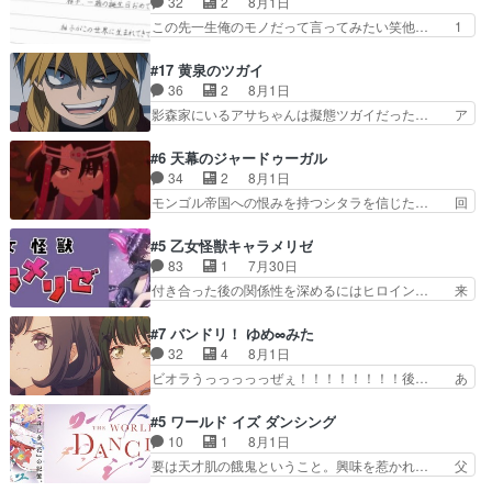
32
2
8月1日
うとると言わんかい！引… ショウくんと対等に話
の探偵としての初事件にしてちょ… ・急にクイズ
この先一生俺のモノだって言ってみたい笑他… 1
すためにゲームをする…
番組が始まったw・妖精ウソノ… るるかの助手だ
歳からの誕生日プレゼント………とは思っ… 玲夜
った？今回が初めての探偵活… 探偵じゃなかった
さん柚子に18年分の誕生日プレゼント… 柚子は
#17 黄泉のツガイ
の！？クレアさん探偵すぎ… 突然のポアロクイズ
鬼龍院家から初めて学校に通う事にな… プレゼン
36
2
8月1日
は草なんよ。んで、あん… 今回からついにくれあ
ト攻撃ヤバすぎるwwwヴァイオレ… 玲夜さまサ
影森家にいるアサちゃんは擬態ツガイだった… ア
が探偵事務所の仲間に…
プライズの、これまでの柚子ちゃ… 玲夜から柚子
サが置かれた立場や気持ちを汲んで熱くな… 屋敷
へ17年分の誕生日&を未来に… 「​​13歳の柚子ちゃ
にアサはいなかった逆にガブちゃんはい… 影森の
#6 天幕のジャードゥーガル
んへ…もう中学生な… 梅原の人が18歳になるま
当主が際限なくツガイを増やせるのに… 今回はも
34
2
8月1日
での誕生プレゼン… なよなよした男（cv石田彰）
うガブちゃんさんの悲鳴にも似た怒… ユルと戦っ
モンゴル帝国への恨みを持つシタラを信じた… 回
梅ちゃんがた…
た時から伏線が張られていたのが… しかしアサ
想が淡々と語られるのだけどいつの間にか… オゴ
は、兄様に会いたいbotだと思… ツガイには優し
タイの妃になってもその心は晴れず、モ… ドレゲ
#5 乙女怪獣キャラメリゼ
い筈のガブちゃん、アキオの… 色々とひっかけが
ネの過去、宝石だった彼女が人になり… ドレゲネ
83
1
7月30日
あって、最終的に嫌な終わ… ゴンゾウが従える大
の過去、、辛かった、、あのジャタ… 年上旦那が
付き合った後の関係性を深めるにはヒロイン… 来
量のツガイに何事かと思…
良い人でも、女は宝石でただ笑っ… ダイルの儀式
夢ちゃんがキングコングなのいい味付けだ… ずっ
の神々しさたるや。一気に空気… ドレネゲの辛い
とメスってて何この可愛い生物。クラス… 付き合
#7 バンドリ！ ゆめ∞みた
過去には同情の言葉しか…シ… 奥様に悲しい過
い始めたら始めたでまた違った悩みが… と一歩ず
32
4
8月1日
去…萌え袖が可愛いね、と思… ドレゲネとシタ
つ踏み出す黒絵ちゃん微笑ま新汰の… ツインテー
ビオラうっっっっっぜぇ！！！！！！！！後… あ
ラ、2人だけの同盟が結成さ…
ルが可愛いお茶目な妹ちゃんです… しかも過去も
られちゃん、僕っ子になってから取り戻し… ビオ
重いんかいかつては自分に自信… リップを塗って
ラが悪魔すぎて気分が悪くなってきたこ… 声優ま
#5 ワールド イズ ダンシング
らっしゃるからかしらお顔が… 黒絵「怪獣に憧れ
とめました(７話まで)仲町あられ/… ビオラの策略
10
1
8月1日
るのはいいけど自分自身が… 素の自分はどちらな
がバッチリ嵌って最高wwwこ… 自信あれば評価
要は天才肌の餓鬼ということ。興味を惹かれ… 父
のかはまだ不明だが見せ…
なんて気にしないし、充実し… ・バーチャルだけ
の観阿弥と袂を分かった？鬼夜叉が田楽の… 猿楽