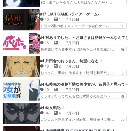
EDに出ていたダラさん人形はなんなんだと…
共闘してくれ魔…
のクワガタ取りの話見て切なくなっ… 普段は選別
『ダラさんと呼ぶ者が生まれた日』をダラさ… 陰
された4～600レスを2,30… 隠し方が密売人のそ
惨な過去がきっちり現代に継承されている… ダラ
#17 LIAR GAME -ライアーゲーム-
れww唐突な作画力の正… なんか今日はかなり一
さんと姉弟の母との出会いの話やはりダ… ダラさ
10
1
7月30日
瞬で終わっちまったっ… 先週と比べてまだまとも
んの過去話も佳境…げに恐ろしいは人… 第５話感
ドラマ2期のボイスレコーダーや自白ゲーム… ヨ
に見えた。4話は過…
想：２人の過剰な貢ぎ物?の礼とし… 第５話感
コヤは人間の弱い所をつくのが抜群に上手… 昼の
想：姉のお誕生会にダラさんを招待… 部分的に時
国の奴らも馬鹿が多いが、夜の国も同じ… ご視聴
#4 対ありでした。～お嬢さまは格闘ゲームなんてし
系列が4話と入れ替わってるのね… こんなデカイ
ありがとうございました来週もよろし… 握った◯
16
1
7月28日
のどうやって運ぶんだよ！？姉… ダラさん、人型
治郎（中の人的に）仲間であるプレ… ヨコヤの頭
勉強嫌いでも集中すれば結果を出せる美緒が… 毎
形態にもなれるんか!?w髪…
の回転の速さと人間の心理を利用… 夜の国のヨコ
晩スト６対戦を楽しむ４人。だが、期末試… どん
ヤ支配がますますひどく……。… ヨコヤは飴と鞭
なゲームも相手が強すぎるとやる気無く… テー
#4 片田舎のおっさん、剣聖になるⅡ
で夜の国の独裁支配を強化、… やはりヨコヤいい
マ：テスト勉強と大会感想は、美緒がテ… すげー
18
2
7月30日
ですね。昼の国が勝てる流… 役で出演いたしまし
ーーーーーーーー良い……。女性声優… 深夜の格
おっさん、田舎に帰省する！時期も時期だし… じ
た。次回も緊張が止まり…
ゲー対戦よりテストの方がよっぽど… 真剣に授業
いさん、ベリル、副団長、年長者が強い順… 底知
を受けて、夜は珠樹の部屋で格ゲ… 来たる定期テ
れない爺さんには夢が詰まってると思う… クル
#4 転校先の清楚可憐な美少女が、昔男子と思って一
ストに向けて勉強会！美緒ちゃ… 受験勉強と戦闘
ニ、ヘンブリッツ、ミュイと一緒におっ… 帰省、
10
1
7月29日
の2択なら戦闘を選ぶ娘w美… 勉強嫌いでバトル
お供ヒロインはクルニ。順番的には確… 父親から
カラオケ行ってなんも歌わず帰るのかよハン… 春
を選ぶって、ひぐらしの沙…
手紙が来た。サーベルボアの退治の… ここでヘン
希ちゃんの私服、めっちゃ可愛いぞ！！！… どう
ブリッツくんが同行するのが変で… ・ベリル、実
やらあの女優さんが春希のお母さんのよ… 春希ち
#4 幼女戦記Ⅱ
家に帰ることに・ベリルはミュ… おっさんの親と
ゃん姫ちゃんに野菜の子も凄え可愛い… 隼人くん
84
4
7月29日
なるとお爺ちゃんだよね孫扱… ・ベリル、実家に
のスマホを買いに行ってたけど完全… 第４話を
コンコルド効果でまた泥沼化。無茶振りに奇… ル
帰ることに・ベリルはミュ…
U-NEXTで視聴しました。視聴… スマホを買うた
ーデルドルフ中将自らが行う煙草と葉巻は… ブロ
め、都心で待ち合わせをした… OP曲きっかけで
グを更新しました!!宜しければ、是非… 計画通り
#4 攻殻機動隊 THE GHOST IN THE SHELL