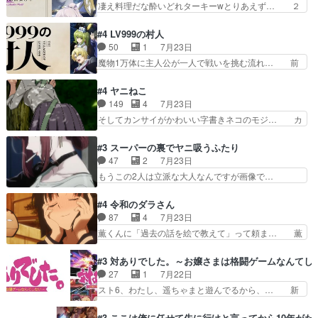
凄え料理だな酔いどれターキーwとりあえず… ２
ーン「悪霊退散」のパチン…
ん………！！！！？！先週に引き続… これは意図
期第３話感想：まさか最初に出て来た兄妹… 妹想
的に1～2話でスルーしたことだ… これは本作に
いの良いお兄ちゃん！！現場も楽しかっ… 第３話
#4 LV999の村人
限ったことでなく、最近のアニ… 東山朱莉
をｄアニメストアで視聴しました。視… ローデン
50
1
7月23日
（AkariHIGASHIYAM… こんなに可憐で可愛い泣
王国ホーバン領を訪れたアーク一行… 1期に引き
魔物1万体に主人公が一人で戦いを挑む流れ… 前
き虫メイドが僅か3…
続き２期にも出演させていただけ… 1期の頃から
半は魔族へ恨みを持つだろうパルナの強い… 両親
思ってたんだけどヒロインのエ… 依頼を受けて問
を魔物と人間に殺された鏡の生い立ち。… 勇者た
#4 ヤニねこ
題解決特筆する事は無いが、… 今週もありがとう
ちを信じてアリスを預ける、鏡を信じ… 勇者パー
149
4
7月23日
ございます耳がヒクヒクな… 時計台に登ってるの
ティが仲間になった！？会話が通じ… 鏡の過去、
そしてカンサイがかわいい字書きネコのモジ… カ
見ると挟まれないか心配…
辛すぎて胸が苦しくなりました…… 最初、勇者パ
ンサイねこさん、魅力的な姿と表情が可愛… お前
ーティは対話すら拒んでいたが… ちょ、またタカ
は『ちんこ』によってリミッターが外れ… 今回は
#3 スーパーの裏でヤニ吸うふたり
コちゃんの性別が間違えられ… 鏡の両親がモンス
汚い要素あまりなく普通にギャグアニ… あとアイ
47
2
7月23日
ターと人間にそれぞれ命を… 胸が苦しくなるほど
キャッチが釈迦だったの本当に最高… まー、今回
もうこの2人は立派な大人なんですが画像で…
鏡くんの過去がとても残…
もコンプライアンス違反にどこま… 達郎のオチに
色々と察して見守る店長さすがです。そして… こ
は笑った慣れてくるとオチの出… 「君が下品なア
こ叡智でセクシー！ミストふっかけて嗅ぎ… あい
#4 令和のダラさん
ニメが好きでも大丈夫だよ」… あんな事こんな事
かわらず山田さんと田山さんが同一人物… 今さら
87
4
7月23日
いっぱいさせられちゃうこ… 妹ネコちゃんのバー
だけどずとまよのOP合ってるね。首… 佐々木と
薫くんに「過去の話を絵で教えて」って頼ま… 薫
ガーにタバコ入ってるの…
田山さんにロマンスの香りが漂って… 佐々木さん
にとってダラさんはもう一人の…おっぱい… 遂に
と田山さんのやり取り見てるこっ… 二人の関係が
シリアス展開になるかと思ったら全然そ… 薫が通
#3 対ありでした。～お嬢さまは格闘ゲームなんてし
「ただのヤニ仲間」から「ちゃ… 田山から消臭ミ
うは応神町立応神北小学校一方、日向… 思ったの
27
1
7月22日
ストを戴いてお礼返しをして… からかったつもり
と違う刺客出てきたwwただ関西弁… とエピソー
スト6、わたし、遥ちゃまと遊んでるから、… 新
なのに、思いもよらない佐…
ドの進みにおどろくけど、気持ち… ①作文の定番
しく先輩キャラが対戦相手として増えたこ… ま
「将来の夢」地元志向が強くな… さすがにてこ入
ぁ、こんな都合よく格ゲー女子が集まるか… 規律
#3 ここは俺に任せて先に行けと言ってから10年が