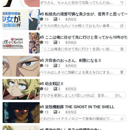
ダラさん、ちゃんと自分で仇取ってたんだね… ワ
か！？次週、みゅーたいぷ…
ぶある程度抑えてる？w感じな気… アルねこ、そ
イが必死でケロロじゃないのよケロロじゃ… ロボ
うはならんやろ映画のワンシー… さっきまで生き
ットに憧れてビーム撃ちたいと…そうい… 余りに
#5 転校先の清楚可憐な美少女が、昔男子と思って一
ていたゴキブリ死んでるGP… アルねこ危険です
も凄惨なダラさんの過去ダラさんの６… 過去編は
10
1
8月6日
よね。健康的な面で··江… 酔い潰れ行き着いた江
これで一区切りかなギャグも面白い… ガンガガン
クラスの男たちのノリが軽くておもろい春希… 沙
ノ島で、朝日を眺めな…
♪薫がなんかしっかり歌ってロマ… 姉巫女の誤
紀は隼人への片思いを拗らせているタイプ… みな
算、クソみたいな嫉妬の末路よ。… 私、そんなに
もちゃんが透けブラしててびっくりして… レベル
#5 ここは俺に任せて先に行けと言ってから10年が
日頃からガンガン言うてないで… このアニメはど
のキャラが登場。相変わらず顔や体の… 隼人が春
10
1
8月6日
こに行くのだろう、面白すぎ… 姉のした事はただ
希の級友を巻き込んだイジりに動じ… 第５話を
「ここは俺達に任せて先に行け！全員いい奴… 過
単に一族を絶滅させただけ…
U-NEXTで視聴しました。視聴… ラブコメで天然
去、あとを託したロックが今、2人にあと… 木下
ジゴロというかナチュラルヒ… みなもと仲良く話
鈴奈（@0suzuna0）が【マリー… 村ごと乗っ取
#5 片田舎のおっさん、剣聖になるⅡ
す隼人を見てなぜか不安に… 無理なダイエットは
られてたら流石に気付かないか… 《漫画版少し読
19
2
8月6日
禁物だけど、なかなか結… 「これからもお手入
んだことある》エリックとゴ… ロックは敵に容赦
ベリルはしきりに加齢による衰えを口にする… 重
れ、がんばりゅ」ありが…
無くブスっといくから気持… 勇者パーティー再結
ねた歳のせいにしていた限界を超えて命の… いい
成して先にいけで激アツ… 爆縮、幻覚、主人公結
んじゃないですか。魔物の群を発見した… アマプ
#5 幼女戦記Ⅱ
構エグいことするよな… ねぇ猫耳ガール、敵の根
ラにて視聴終わり！サーベルボア討伐… を言い訳
62
2
8月5日
城に乗り込む事を同… 世もや替えが利くと復活P
にしたくないものですねwボア狩り… 先生として
ブログを更新しました!!宜しければ、是非… 少し
とは？！もう来週…
のベリルが好きだけど、今回みた… 4人だけでサ
でもマシな負け方を選んだゼートゥーア… ゼート
ーベルボアを狩りに行く。野営… ・実家周辺でサ
ゥーアの唯一の手駒が強すぎる笑あお… 私にとっ
#5 攻殻機動隊 THE GHOST IN THE SHELL
ーベルボアが暴れてると聞い… ちょっと年齢の事
て完全にご褒美回ゼー様の葉巻シー… やはりター
13
4
8月5日
を言いすぎとゆーか言い訳… ベリルの母もやはり
ニャが後方指揮だと展開に迫力が… “貧乏籤百連
どれだけハイテクノロジーで身体の価値がフ… ジ
只者じゃなかったかベリ…
無料ガチャ”100連でも1回… 2期入ってから地味
ャミングも伏線になるかと思った回想シー… フチ
だよね。ただでさえ幼女… 「餌になってもらわね
コマだいぶ理性持ち始めた。この世界の… 原作読
#5 最強出涸らし皇子の暗躍帝位争い