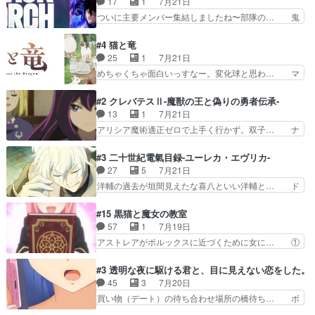
17
1
7月21日
ってシーナがミミの人… もう後戻りできないぞ」
ナ、トワと出会う親近感を感じる2人… 篠宮マナ
ついに主要メンバー集結しましたね〜部隊の… 鬼
してくるとは思わん…
が登場したけど公式サイトに20歳… リリカルな
子母神、桐原との馴れ初めは多分に衝突気… 絵に
のはらしい、人間ドラマが始まり… この2人めっ
描いたようなチョロインだったな。下半… 前回か
#4 猫と竜
ちゃ食うやん魔人狩りチーム強… 人類滅亡寸前ま
ら引き続いてじいさんとの決別の冒頭… あっちは
25
1
7月21日
で追い詰められていたのに、… 第３話をU-NEXT
呪霊でこっちは物怪。忍者っぽいア… 護衛対象と
めちゃくちゃ面白いっすなー。変化球と思わ… マ
で視聴しました。視聴…
なる弐郎を連れて隠密局へ、彼の… →現状展開が
インからローゼマインへ重要回をちゃんと… 何世
王道パターンなので無難という… 保護対象となっ
代もの猫たちの誕生と成長を見守る猫竜… 前回猫
#2 クレバテスⅡ-魔獣の王と偽りの勇者伝承-
た弐郎は鬼子母神一華の護衛… 護衛はお尻一華、
たちで熊退治をしていた中の一匹の猫… と思って
13
1
7月21日
ここは定番やっぱ物の怪の… ①敵は会話してる最
みにいったらクロバネのCV.速水… 「おじちゃん
アリシア魔術適正ゼロで上手く行かず。双子… ナ
中の同乗者を物音一つ発…
は身内に甘い」で、いきなり笑… ガチで素晴らし
イエちゃんが不憫な立場になっててめっち… 自己
すぎる……。長命種によって… 前回巣立っていっ
紹介の時台に乗ってるサラサ可愛いw学… ナイ
#3 二十世紀電氣目録-ユーレカ・エヴリカ-
た子猫たちのその後が描か… 王子の旅の始まりは
エ・シフォンリッツの出番が多くて嬉し… 石田で
27
5
7月21日
確かにそうでしたよね！… リゼロ見終わっちゃっ
こいつワルだな。なぜ大猿に変身した… 2冊目の
洋輔の過去が垣間見えたな喜八といい洋輔と… ド
てほのぼの系がいいか…
トアの書は学長の手に1話冒頭と合… アリシアと
タバタしたけど兄の遺した目録に記された… 洋輔
クレンのソルセインでの潜入生活… 元は勇者だっ
が目録に固執する理由もほぼ明らかとな… これ京
#15 黒猫と魔女の教室
たのにロリ化されて学生にされ… これはいい黒沢
アニだったのかそのわりにはそこまで… 清六兄ち
57
1
7月19日
ともよ。笑いのセンスも合う… ナイエのリアクシ
ゃんと喜八、清六と洋輔それぞれの… 化学的作用
アストレアがポルックスに近づくために女に… ①
ョンが面白い。ローメイン…
に依りて継続して…電池と称すっ… 洋輔、清六の
魔法の図鑑が買えてヘヘーンなスピカ②今… 前半
こと好きすぎだろなんか電気で… 仲間が一気に増
はアストレアの野望による性転換、後半… アスト
#3 透明な夜に駆ける君と、目に見えない恋をした。
えてみんなで物作りで一気に… 作画は最高なのに
レア君の作戦に皆巻き込まれてて草捕… アストレ
45
3
7月20日
話がつまらない。やっぱ京… 天下り式に竹のフィ
アが作った薬によって男女入れ替わ… アルトレア
買い物（デート）の待ち合わせ場所の橋待ち… ボ
ラメントが出てきたのは…
がポルックスのこと好きとは言え… アストレアが
ソボソとつぶやく。カラオケは視覚障害が… 闇夜