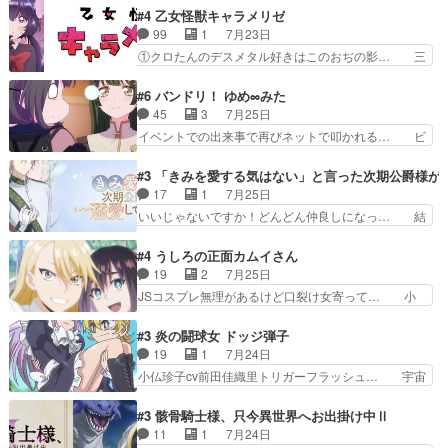
って仕方ない先生がかわいい。… 漫画のノウハウ
逃れすら逃げ上手亜也子のアシストに支… そう
#4 乙女怪獣キャラメリゼ
から新たな仲間まで。本作品… 今回エンディング
か、亜也子もまだ9歳なのか‥ときゆき… 「亜也
99
1
7月23日
テーマが流れるのが早い（… この作品の世界に
子のドキドキ・大作戦！・長寿丸を一… 目玉と耳
①クロたんのデスメタル好きはこのおぢの影… 三
も、一応デジタルという概…
を相手に言葉で繰り広げる戰もノラ… 時代設定ど
石さんのキャラなんかミサトさんっぽいな… なん
うなってる笑目力が強すぎて睨ま… ときメモ画面
か好きになれんキャラだなぁ作品もイン… 相変わ
#6 バンドリ！ ゆめ∞みた
からのいらすとやは草だった。… 今回は亜也子回
らず生物学者には見えないわね響野君… 正体を知
45
3
7月25日
でしたね頼もしさと乙女らし… 貞宗、キモいギョ
らないのにどちりも肯定してくれた… 黒絵がハル
イベントでの出来事で再びネットで叩かれる… ビ
ロ目としか思ってなかった…
ゴンになっても、南を助けて大事… OPにデスボ
オラの次の一手が動き始めました。それに… ビオ
入ってるのは黒絵がデスメタル… 黒絵が男で唯一
ラがまじで何がしたいかわからん！先生… 陰キャ
#3 「きみを愛する気はない」と言った次期公爵様が
心を許す、母の友達である光… 黒絵の可愛さレベ
の間合いにスルっと入ってきて相手の… ビオラが
17
1
7月25日
ルが止まらない。南くんと… 黒絵の母とのやり取
都子さんを籠絡しに来ててやばいぞ… マネージャ
いいじゃないですか！どんどん仲良しになっ… 結
りでエヴァの加持さん思…
ー現実版初登場！バレーボールに… 藻掻きながら
婚初日で君を愛する気はないものはやはり… 今期
前に進もうとするあられと律少… ビオラスマイル
の恋愛系で1番これが好き。愛する気は… 今晩
#4 うしろの正面カムイさん
で相手の緊張を解く相手の共… たまったアニメ
は、2130頃からシンデレラガールズ… 公爵の妻
19
2
7月25日
50本だってｗ今日も帰った… マネージャー実在
なのに着てる洋服がシンプル。テー… まあ、これ
JSコスプレ無理があるけど口裂け女寄って… 小
した大逆風のハズなのに全…
は見なくていいな。むしろ判断が… 自分でも気づ
学生コスには無理あるぞ。そのベットの下… シヅ
くほど嫉妬してる様子は可愛い… 次期公爵様がな
カちゃんがヤバすぎてボキキしそう(ぇ… 口裂け
#3 炎の闘球女 ドッジ弾子
ぜかヒロイン化していますデ… 【今夜のアニメA
女って人を襲うって知らなかった…ポ… そのスタ
19
1
7月24日
は…】前向き没落令嬢×こ… 「ぼやっとしてたら
イルで小学生ファッションは口裂け… 相変わら
小仏珍子cv前田佳織里トリガーフラッシュ… 宇宙
菜園の領地の外まで開墾…
ず、尺の都合なのか原作漫画の細か… 除霊士カム
背景でナレが始まり音楽が1本引きギタ… 珍子を
イと助手シヅカのエッチで笑える… 今回はかつて
いたぶってるのか！？Cパートで懐か… 普通にド
#3 骸骨騎士様、只今異世界へお出掛け中Ⅱ
昭和キッズを恐怖のどん底へ突… 現代で有名な口
ッジが激アツ。いや羽仁衣が初めて… 優谷優の声
11
1
7月24日
裂け女登場！お市ちゃん、ポ… ろくろ首の除霊シ
優に「ちんこ」って言わせてて興… 珍子ちゃ