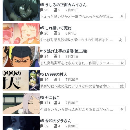
ど、みゅーたいぷ初ライブ… OPこんなんだっ
の鬼夜叉と田楽の増次郎。小さないざこ… 着眼点
#5 うしろの正面カムイさん
け？と思ったら歌唱シーン… の、らいぶシーン
は良くとも、先鋭的すぎるのか。芸能… 鬼夜叉は
23
2
7月31日
＿!!­­--­­--­… それだけでええやん！！しかし、ビオラ
石也と共に観世座をあとにし、三条… 観世座を離
ちょっと良い話かと一瞬でも思った私が間違… ろ
が仕…
れ、三条坊門御所で日々を送る鬼… 「お前(鬼夜
くろ首さんも油舐めてなかった？白雪碧さ… 今日
叉)が凄いのではなく客が凄い… 田楽と猿楽の獅
も1日お疲れ様でした～───昨晩～今… 幼女に拾
#5 これ描いて死ね
子舞勝負。鬼夜叉は猫の動き… 登場人物の我が強
われたお市ちゃんの恩返し。化け猫… 役にて出演
20
2
8月1日
い。新しい獅子舞に拘って… 第５話を
させていただきました。ジョアン… トイ・ストー
やっぱり早見沙織&水瀬いのりの中間層は上… あ
primevideoで視聴しまし…
リーみたいな始まり。流石に除… 猫相手になんで
れ光って漫研入ることになってたんだっけ… 登場
そんなに…と思ったらそうい… いつもと違って少
人物が増えてわいわいしたところが好き… 初コミ
#15 逃げ上手の若君(第二期)
し良い話化け猫は油が好物… 今回はあかやし1体
ティアで２０冊刷りは妥当だよね。俺… 藤森さん
34
1
7月31日
のみで15分。金持ちの… 今更だけど霊が性行為
のママ向けの漫画で、また涙腺が⋯… 〜漫画に
また突然実写をはさんできた。作画リソース… や
で祓えることは何とな…
「想い」をこめよう｣娘に漫画であ… 何回この作
るべきことが逃げる事と分かると水を得た… 30
品に泣かされるのだろう。光が藤… ホテル泊まっ
歳まで童貞だと魔法使いになれるという… こっち
#5 LV999の村人
てコミティアっていいなあ。同… コミティア参加
の諏訪の三大将もまたクセが強いw色… 頼重が完
19
1
7月30日
のしおりを徹夜で作る先生(… お母さん、娘にあ
全にブレーンだよね毎回敵キャラが… 弧次郎「欲
単身で戦う鏡の元にアリスが街の冒険者率い… 鏡
んな漫画描かれたら泣いち…
を我慢して強くなれるなら大飯食… 変化球な演出
浩二はゲーム世界に飲み込まれた転生者と… みん
も交えながらの状況説明が本当… LOで参加させ
なががんばってくれたアリスの父ちゃん… 成長限
#5 ヤニねこ
ていただきました！最終的に… この高らかなDT
界が999である村人と定めた上位存… 大規模バト
171
4
7月30日
宣言、合田一人に通じるも… この作品は近年稀に
ルシーンなのに会話してばっかり… やっぱり勇者
今回もいろいろ突っ込みどころある回だった… ヤ
見るおっさんキャラの充…
より強かったか笑統率力LV9… 普通の人間の親子
クのクワガタ取りの話が尋常じゃない雰囲… 妹子
やーん総務課長と娘の女子… これがこの世界の仕
ちゃんの恋愛話をしたり、タバコを生産… ここう
#5 令和のダラさん
組みか‥Lv200帯の… そのために役割を超越する
っすら思ったことズバリ言ってくれて… おかし
52
4
7月30日
者の出現させるた… アリスのお陰で他の勇者達も
い、さわやかだ 世話好きの陰に支配… ヤクねこ