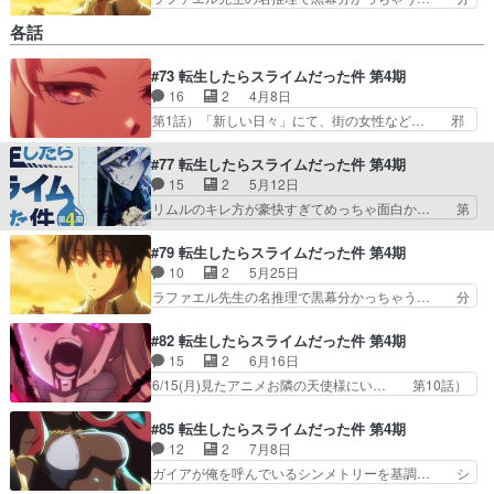
身体を倒せたのを褒めるソウエイカッコい… あら
各話
ら、また1個分かったやった？！さてさ… をバン
ダイチャンネルで視聴。拳銃＆ワープ… 質量を持
#73 転生したらスライムだった件 第4期
った残像だと。ドヤコンガ先生焦っ… Animation
16
2
4月8日
が第二原画をいくつか担… ソウエイの圧倒的勝利
のあとは、ラファエル… 第7話）「黒幕の正体」
第1話）「新しい日々」にて、街の女性など… 邪
リムルの恐ろしさを… 原作は既読しているので内
魔とヒナタに摘み出されるリムル笑シオン… シオ
容は知っているの… リムルたちはグレンダへの尋
ンが美味しい紅茶をお出ししている！成… まずは
#77 転生したらスライムだった件 第4期
問へと移行する…
導入という感じでしょうか開国際終わ… リムル様
15
2
5月12日
がお忍びで街を視察してるシーンと… さてこっか
リムルのキレ方が豪快すぎてめっちゃ面白か… 第
ら5クールあるのかキャラデザと… やっとリアタ
5話）「最初の一歩」#転スラあんだけ切… そし
イで転スラを追いかける事が出… シオン可愛いよ
て、ちょいバズってたコーヒーの高作画… 原作知
#79 転生したらスライムだった件 第4期
シオン(*^^*)ﾉｼリム… OP＆ED曲も作画も文句な
ってますけど、これから面白くなるん… イングラ
10
2
5月25日
い♫1話があっ… ダンジョン攻略よりもエロフの
シアに来て洋服買って平和にことが… をバンダイ
ラファエル先生の名推理で黒幕分かっちゃう… 分
店目当て優先
チャンネルで視聴。私服シュナ、… 第5話）「最
身体を倒せたのを褒めるソウエイカッコい… あら
初の一歩」どうして…こっちが… 第5話）「最初
ら、また1個分かったやった？！さてさ… をバン
#82 転生したらスライムだった件 第4期
の一歩」小野Dのわるぅの感… 第5話）「最初の
ダイチャンネルで視聴。拳銃＆ワープ… 質量を持
15
2
6月16日
一歩」紅丸かわいそう(か… 立てられたフラグに
った残像だと。ドヤコンガ先生焦っ… Animation
6/15(月)見たアニメお隣の天使様にい… 第10話）
逆らわないブチ切れリム…
が第二原画をいくつか担… ソウエイの圧倒的勝利
「強欲の主人」そんなんじゃない… 調子乗り過ぎ
のあとは、ラファエル… 第7話）「黒幕の正体」
マリアベル悲惨な最後・ユウキ… ラーマ役で出演
#85 転生したらスライムだった件 第4期
リムルの恐ろしさを… 原作は既読しているので内
いたしました！是非ご覧くだ… リムルVSマリア
12
2
7月8日
容は知っているの… リムルたちはグレンダへの尋
ベル!!対ユウキ戦も作画… マリアベル、黒幕ムー
ガイアが俺を呼んでいるシンメトリーを基調… シ
問へと移行する…
ブが露骨すぎたから呆… 圧倒的格の違いを見せる
ュナ様がどちらにも登場しない…だと？Ⅲ… イフ