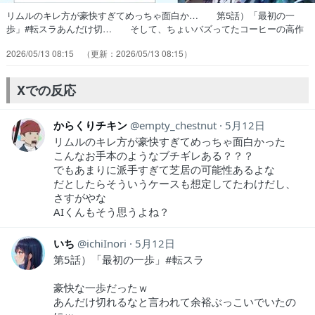
リムルのキレ方が豪快すぎてめっちゃ面白か… 第5話）「最初の一
歩」#転スラあんだけ切… そして、ちょいバズってたコーヒーの高作
画… 原作知ってますけど、これから面白くなるん… イングラシア
2026/05/13 08:15
2026/05/13 08:15
に来て洋服買って平和にことが… をバンダイチャンネルで視聴。私服
シュナ、… 第5話）「最初の一歩」どうして…こっちが… 第5話）
「最初の一歩」小野Dのわるぅの感… 第5話）「最初の一歩」紅丸か
Xでの反応
わいそう(か… 立てられたフラグに逆らわないブチ切れリム…
からくりチキン
empty_chestnut
5月12日
リムルのキレ方が豪快すぎてめっちゃ面白かった
こんなお手本のようなブチギレある？？？
でもあまりに派手すぎて芝居の可能性あるよな
だとしたらそういうケースも想定してたわけだし、
さすがやな
AIくんもそう思うよね？
いち
ichiInori
5月12日
第5話）「最初の一歩」#転スラ
豪快な一歩だったｗ
あんだけ切れるなと言われて余裕ぶっこいでいたの