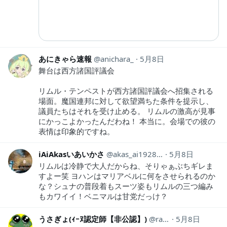
あにきゃら速報
anichara_
5月8日
舞台は西方諸国評議会
リムル・テンペストが西方諸国評議会へ招集される
場面。魔国連邦に対して欲望満ちた条件を提示し、
議員たちはそれを受け止める。 リムルの激高が見事
にかっこよかったんだわね！ 本当に。会場での彼の
表情は印象的ですね。
iAiAkasいあいかさ
akas_ai19281118
5月8日
リムルは冷静で大人だからね、そりゃぁぶちギレま
すよー笑 ヨハンはマリアベルに何をさせられるのか
な？シュナの普段着もスーツ姿もリムルの三つ編み
もカワイイ！ベニマルは甘党だっけ？
うさぎょ(ｨｰﾇ認定師【非公認】)
radimenian_J
5月8日