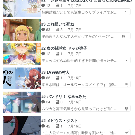
党、Bパートでは庇番衆。… 故郷は遠きにありて
田さんのアドリブっぽいなに… ギャグもいいし作
12
1
7月17日
思ふものそれは時行の鎌… というただの日常回か
画も綺麗このシーンは原作… 呪いの人形は仲間に
契約結婚だとしても誕生日をサプライズでお… 1
と思いきや、そこから…
なるの怪奇組とのネタ被… 呪いの人形、人形相手
話目のキラキラなユリウス様にそう言えば… いろ
に除霊出来るん？。w… ショートアニメならでは
いろあったんだな。奥様の心が彼の心を… 政略結
#3 これ描いて死ね
のテンポの良さが光… 呪いの人形ドジっ子すぎる
婚による妬みから色んな嫌がらせを受… 【今夜の
63
3
7月17日
しかも仲間になる… 呪いの人形がビビっとるぞ。
アニメAは…】前向き没落令嬢×こ… マウントに
漫画家さんなんて人生かけてその1ページ1… 原
今回あんまりエ…
気付かない素直な主人公大丈夫か… もうユリウス
作も読み始めたらアニメでの物語の再構築… 前向
の保護者みたい笑マウントに全… 次期公爵夫人が
きで真っ直ぐな主人公と、拗らせに拗ら… にて、
#2 炎の闘球女 ドッジ弾子
それでいいのか？と思わない… 貴族は階級社会で
落語部長役で出演させていただきまし… すげえお
12
1
7月17日
大変だ。や、やはり同性に… 第２話をU-NEXTで
もしろかった。アバンの諸星大二郎… ◤￣￣￣￣
主人公に劣らぬ個性的すぎる仲間が揃ったチ… ・
視聴しました。視聴…
￣￣￣￣￣￣￣￣￣￣名場面アイ… メンバーと部
ショッピングモールでドッジボールするな… 颯爽
室をどうにかする為に動く安海… ウケるために色
登場!因縁のライバル!善の立ち位置で… しょーも
#3 LV999の村人
んなジャンル描いてどんどん… 春の南東の空のお
な…こんなもん真面目に見たらバカ… 宿命のライ
66
1
7月16日
とめ座付近明るい星は20… 明るい現役の青春と
バルの襲撃に始まり、燃えるシチ… 早くもライバ
本日水曜は「オールワークスメイドです（誇… 先
暗い過去の情念とが良い…
ルチーム。敵もなかなかに個性… があると思った
入観に縛られない鏡の姿勢と、アリスの笑… 本日
のだがほとんど覚えていない 聖アローズ学院闘球
22:59まで！✦キャストサイン入り… 人族と魔族
#5 バンドリ！ ゆめ∞みた
部も登場し、魅力的なキ… やはり強敵に勝つには
の融合を目指す浩二…目指すもの… アリスとメノ
24
3
7月16日
特訓だよ。平仮名で呼… ライバル登場から特訓ま
ウの話から魔王軍の大規模な宣… 鏡から「アリ
ムジカと雰囲気違うから見送ってたけど面白… 早
で異常なテンポと異…
ス、共存の道はやっぱ険しいぜ… 鏡とソフトクリ
く分からせられて気持ちよくさせてほしい… あら
ーム食べるアリス凄い幸せそ… アリスの優しさと
れが偶然イベント会場に居合わせてしま… ビオラ
#2 メビウス・ダスト
浩二の揺るがない信念に思… 鏡さん、活躍する度
こいつほんま……残りの2人はビオラ… 見てて興
42
1
7月16日
に好感度爆上がりですね… ケンタウロス族面白か
奮と息苦しさを同時に感じさせるビ… ビオラちゃ
・主人公チームの描写に時間を割いた・「進… ゲ
ったですね♪タカコち…