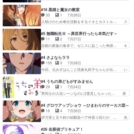
リーがガチでアイドルに挑戦！… ギャグギャグし
般人が巻き込まれることもあるのか結構面… 久野
くもド直球で泣ける回来たな… 【完全初見】100
美咲さんと言えば幼女！アイマスの市原… 遼河は
#16 黒猫と魔女の教室
カノGirlfrien… 『アイドル伝説恋太郎ファミリ
目的の為には人命も軽視するタイプの… 4つのス
33
1
7月26日
ー』にて「ア… 安木路佐ウル子役で出演いたしま
キルが揃う。広い墓を捜索中、遼河… 村正はそん
人助けのため奉仕活動をするイオとカストル… ス
したクォリ…
なおどろおどろしいエピソードあ… 気持ちよくし
ピカも大概怖がりだけど、カストルが更に… イオ
ようとしてるのはわかるけど。… 韓国ご自慢の俺
とカストルの共通点は、魔法の制御が出… 椋鳥の
#5 無職転生Ⅲ ～異世界行ったら本気だす～
レベのアニメ制作を日本に奪… 予言で正体がバレ
大群て…住民から迷惑がられてない？… キングコ
11
2
7月27日
る、もう騙し討ちは出来な… 村正の墓、アニメで
ングor進撃の巨人牡羊座のアルデ… スピカ・イ
念願の家族の食卓で、ゼニスに起こった奇跡… キ
見ると一杯で怖いな。ア…
オ・カストルという組み合わせ。… 有り余るパワ
スをせがむロキシーが可愛い過ぎ！妹達へ… エリ
ーが制御出来ない誰かの為に力… スピカの放り込
ナリーゼの悪魔の囁きwクリフとエリナ… 悪魔の
#4 さよならララ
みかたが雑になってきてるな… イキりカストルは
囁きやめてくださいwおい、1番重要… ゼニスも
155
3
7月26日
怖がりやったかあスピカな… 鏡の世界への突入と
感情が出てきてて良い方向に進んで… 第５話を
今回、元みずはんこと現倉丸莉子ちゃんが出… い
新たな依頼サブタイトル…
ABEMAで視聴しました。視聴に… クリフとエリ
や、これけっこうおもしろいかも知れん。… 王子
ナリーゼさんが夫婦になり、ノ… エリナリーゼ様
様とは...本当の愛とは...なんぞ… テンポの良いボ
#4 うちの弟どもがすみません
相変わらずで草ルディ君釣り… ルーデウスにシル
ケとツッコミで笑わせつつ、… この作品、ストー
29
1
7月24日
フィエットとロキシーとの… 離れ離れになったり
リーにも登場人物にも全く… 家で机に向かってる
男同士の入浴シーンなのに2度見しちゃった… 肩
別れがあったり絶望の大…
時の貧乏ゆすりとか、ラ… お姉ちゃんと話せ
ひじ張って素直に言葉が出てこない糸と源… 蛙を
た！！！！し、また1歩進… ヒメカの最後の言葉
散歩って逃げるよね！糸と類を助けよう… 類の面
#4 グロウアップショウ ～ひまわりのサーカス団～
に、ララは何を思うのだ… 息をするかのように3
倒見るのが1番大変そう糸は誰とでも… 源くんを
16
4
7月26日
話まで視聴。2026… ララの王子様探しが本格的
甘えさせるまでの糸と周りの出来事… 源くん、甘
伊万里と五十鈴の幼馴染ペア仲直り回だが、… 先
に動き出した回。…
えちゃうぞ宣言。思ったよりラブ… 糸ちゃんのま
週の雫スヴェトラーナ回に続き、今回は伊… い
っすぐな言葉、わたしも原作を… 主人公が当初の
や、これ素晴らしいコメディアニメだな。… 水着
#26 名探偵プリキュア！
目的を忘れてますますヤング… でも央太と親しく
回なのにビキニじゃない！これは時代背… 今回は