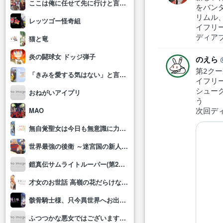
ここは俺に任せて先に行けと言ってから10年がたったら伝説になっていた。
をバン
リムル
レッツゴー怪奇組
イフリ
ディア
猫と竜
炎の闘球女 ドッジ弾子
のえら
第2ク
「きみを愛する気はない」と言った次期公爵様がなぜか溺愛してきます
イフリ
シュー
おねがいアイプリ
う
次回デ
MAO
無自覚聖女は今日も無意識に力を垂れ流す
世界最強の後衛 ～迷宮国の新人探索者～
鎧真伝サムライトルーパー(第2クール)
才女のお世話 高嶺の花だらけな名門校で、学院一のお嬢様(生活能力皆無)を陰ながらお世話することになりました
骸骨騎士様、只今異世界へお出掛け中Ⅱ
ふつつかな悪女ではございますが～雛宮蝶鼠とりかえ伝～