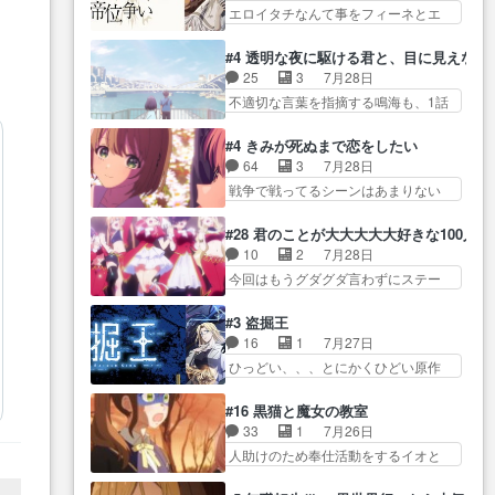
だよ… 俺らの汗拭きそりゃいや
家庭事情は複雑。食事とか隼人が親
エロイタチなんて事をフィーネとエ
て有利な講話条件を引き出すた
だろwwバトー＆ト… イノセンス
身…
リーにア… アルも気付かなかっ
め… コンコルド効果に油を注ぐ
の元となった回だけど、ガイノ
た事を…フィーネは自分… モン
ターニャの勝利軍… 犠牲を払っ
#4 透明な夜に駆ける君と、目に見えない
イ… アダム・リンクやジェイム
スターを呼ぶ笛？黒幕は狩猟祭とは
ても良いならお前たちが前線へ
25
3
7月28日
スン(教授)型サ… アンドロイドも
関係… 平凡な少女に見える眼鏡w
行… 戦闘がアッサリし過ぎじゃ
不適切な言葉を指摘する鳴海も、1話
おっさんの汗を拭くのは嫌や…
眼鏡属性は持ち合… 神アニメ、
ない？戦争がメイ…
では冬… かけると鳴海のやり取
押井守監督のイノセンスの土台にな
ケテーイ！「騎士狩猟祭、前夜
り微笑ましいw良い奴… どう接し
ったエピ… コミカルなのにも慣
#4 きみが死ぬまで恋をしたい
の… フィーネがアルノルトに活
ていいのかわからず戸惑うかける
れてきました。１話でし… ロボ
64
3
7月28日
躍してもらいたが… 第４話を
も… 盲目だと相手の表情も分か
ットの反乱は今となっては良くある
戦争で戦ってるシーンはあまりない
ABEMAで視聴しました。視聴
らないからどう思… 今期のバッ
話し…
とはいえ… 前回までにあまり見
に… 第４話、アルとフィーネの
クナンバーみたいなOPアニメ。
れなかったようなシーナ… ミミ
２度目のデート出… マジできな
#28 君のことが大大大大大好きな100人の
… 初デートで冬月を笑わせよう
の存在で揺らぐ14クラス約束された
臭いぞ帝位争い。姉からの刺客
10
2
7月28日
とする姿も冬月… 特に大きな事
死… ミミの秘密をあっさり受け
を… ふぃーねと町の様子を見に
今回はもうグダグダ言わずにステー
件やイベントが起きるでもな
入れたのは拍子抜… 蘇生魔法っ
行ったら町中で窃…
ジを見た… 君のことが大大大大
く… 初デートで冬月を笑わせよ
て下衆い国なら進退窮まったら
大好きな１００人の彼女… 100カ
うとする姿も冬月… 3話までは主
#3 盗掘王
手… 蘇生魔法ヤバイけどミミい
ノ版ラブライブ！？こういうのは
人公がどうでもいいことでず
16
1
7月27日
なかったら詰んで… アニメオタ
人… 俺、みんなのレッスン動画
っ… 花火購入に浅草へ…行き当
ひっどい、、、とにかくひどい原作
クあるある：作中に花が登場す
をDVDが焼きき… アナウンス役
たりばったり訪問…
が俺レベ… 一般人が巻き込まれ
る… ご視聴ありがとうございま
で出演いたしましたみんなの
ることもあるのか結構面… 久野
した！アリとセイ… ごめん、そ
#16 黒猫と魔女の教室
ア… 恋太郎ファミリーがガチで
美咲さんと言えば幼女！アイマスの
ういう話がしたい作品じゃない
33
1
7月26日
アイドルに挑戦！… ギャグギャ
市原… 遼河は目的の為には人命
の… 第４話感想：その口止め効
人助けのため奉仕活動をするイオと
グしくもド直球で泣ける回来た
も軽視するタイプの… 4つのスキ
果あるかな？ミミ…
カストル… スピカも大概怖がり
な… 【完全初見】100カノ
ルが揃う。広い墓を捜索中、遼
だけど、カストルが更に… イオ