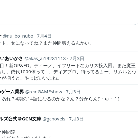
ー
nu_bo_nubo
7月4日
ート、女になってね？まだ仲間増えるんかい。
asいあいかさ
akas_ai19281118
7月3日
ル目！新OP&ED。ディーノ、イフリートなカリス投入回。また魔王
るし、依代1000体って…。ディアブロ、待ってるよー。リムルとヴ
ラが揃うと、やっぱいいよね。
@ゲーム業界
reinGAMEshow
7月3日
あれ？4期の14話になるのかな？ん？分からん(´・ω・｀)
ルズ公式＠GCN文庫
gcnovels
7月3日
）
い仲間達」