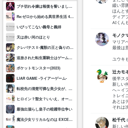
緩い雰
ブチ切れ令嬢は報復を誓いました。 ～魔導書の力で祖国を叩き潰します～
ほんと
ディア
Re:ゼロから始める異世界生活 4th season
AIく
いびってこない義母と義姉
モノク
天は赤い河のほとり
マリア
最後は
クレバテスⅡ-魔獣の王と偽りの勇者伝承-
追放された転生重騎士はゲーム知識で無双する
ユウキ
ポケットモンスター(2023)
辻カモ
後半ス
LIAR GAME -ライアーゲーム-
新しい
転校先の清楚可憐な美少女が、昔男子と思って一緒に遊んだ幼馴染だった件
へ～イ
トレイ
ヒロイン？聖女？いいえ、オールワークスメイドです(誇)！
あとは
それは
最強出涸らし皇子の暗躍帝位争い
魔法少女リリカルなのは EXCEEDS Gun Blaze Vengeance
松千代
新しい