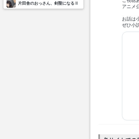
ご視聴
片田舎のおっさん、剣聖になるⅡ
アニメ公式
お話は
ぜひ小