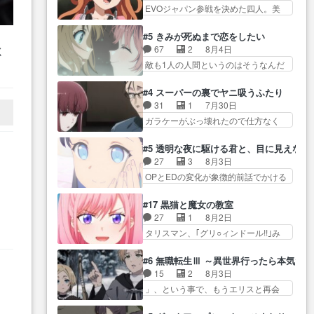
自分… プラネット・ウィズ展開
表… もうどうしようも無いのわ
EVOジャパン参戦を決めた四人。美
が絡む政治の話かつ色々な用
アツいな「騎士狩猟… 麦茶どこ
かってるのに見続…
緒の母… この作品に唯一足りな
語… 第５話をprimevideoで視聴
ろかタイトル通り麦茶の出涸らし
いと思ってた(無くて… 見た目は
しまし… 前回同様『イノセン
#5 きみが死ぬまで恋をしたい
ぐ… 第５話をABEMAで視聴しま
気品溢れてるのに中身は…美緒マ
ス』を含む押井・神山版… 第５
67
2
8月4日
く
した。視聴に… 復讐に燃える吸
マ… テーマ：格ゲー大会に行く
話「EPISODEラストの母親の気持…
リ
敵も1人の人間というのはそうなんだ
血鬼兄弟の弟ですいいキャラ…
には？感想は、美… 大会を前に
ー
けど状… もう着れないからって
クリスタ皇女が“萌え”なのでこの娘が
格ゲー熱が高まる一方、百合の
どういう意味だろうな… ミミを
入
皇帝… ウサギ好きそうな王女殿
#4 スーパーの裏でヤニ吸うふたり
本… 東京で開催される格ゲー大
人間に戻して欲しいでも自分達が代
下がかわいい。幼馴… ついに始
31
1
7月30日
会に参加すること… Japanに向け
わ… ご視聴ありがとうございま
まった狩猟祭。エルナの活躍で上
ガラケーがぶっ壊れたので仕方なく
て外泊届にサインをもらっ… 長
した見るたびに切… 誰かと思っ
位…
スマホに… 佐々木さんとは同い
崎から大会のために東京へ!/でも観光
たらちゅー先輩か。しれっと相
年くらいに思ってたけど… やは
よ… 旅の支度全部やってくれる
#5 透明な夜に駆ける君と、目に見えない
方… 第５話感想：コ□した相手に
り出オチ感が否めず、エピソードの
先輩、なんだかん… 第５話をｄ
27
3
8月3日
も家族や…､戦… つらい回だ……
打率… 田山さんが佐々木さんに
アニメストアで視聴しました。視…
OPとEDの変化が象徴的前話でかける
つらすぎる……。エスタ先輩…
沼っていく…こんな… 佐々木さ
には… 小春の透明なモヤのかか
今週のシーナとミミも可愛かった2人
ん、腕フェチなんですね笑最近ま
った世界。どんな女… そうか、
の関係… 確かに相手にも家族や
#17 黒猫と魔女の教室
じ… 佐々木がガラケーからスマ
こんな風に見えてるのかぁ。かけ
大切な人はいるけど、… 白シャ
27
1
8月2日
ホに変えるって、… もうドラマ
る… 完全な両片思いになりまし
ツが作業着みたいなもんなんですか
タリスマン、｢グリ○ィンドール!!｣み
版孤独のグルメファンコンテン
たねぇ…OPとE… 余計な物は描
ね…
た… 最初の障害ゴーレムを全員
ツ… 「お腹冷えちゃわない？
かず白く靄がかった小春ちゃ
で力を合わせて倒… アリアはホ
佐々木さんの優しさ… 先行で見
#6 無職転生Ⅲ ～異世界行ったら本気だ
ん… 光も感じない完全な盲目な
ントスピカが大好きだよね。ツ
た時より2人のやり取りに癒しを
15
2
8月3日
んやね…おめかし… 母役に能登
ン… 一等級ポテンシャルのアリ
感… ABEMA版の7〜8話佐々木が
」、という事で、もうエリスと再会
さんって禁じ手使ってきたー！
ら
アちゃん可愛くて… そういや、
実年齢以上…
か？っと… サラの再登場によっ
E… 今回は小春視点も描かれてい
アリアは能力は最上級のくせに、
てルーデウスの成長が確… 人間