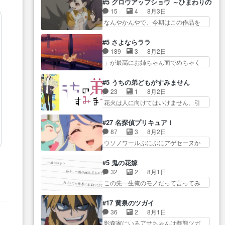
て良かった本当… 股に海豚を挟
#5 グロウアップショウ ～ひまわりのサ
… とうとうアリアと直接競う場
関係の清算が粛々と進められている
み水上バスでの会話を反芻…
15
4
8月3日
がきたこれまで… 毎度ながらの
サラ… サラとの関係に対して完
恋… OPEDとも無人バージョンか
なんやかんやで、今期はこの作品を
スピカの顔面芸推しのハナち
全に「昔の女」とし… ルーシー
ら主人公２人…
一番推し… 時給50円じゃ借金は
ゃ… クソレビュータリスマン趣
にデレるルディが完全に親バカで
減らない(^_^;サ… 葵ちゃん可愛
味ダダ漏れで好き… 期末試験が
#5 さよならララ
微… サラとは会ってほしいちゃ
すぎるな楠木ともりちゃんの
始まろうとしておりスピカは対
189
3
8月2日
んとした別れ方し… サラは未練0
ね… デフォルメされた表情が特
策… 能力鑑定胸像タリスマン氏
」が最高にお姉ちゃん面でめちゃく
だと言っていたけど人の気持
に多かったのが印… 葵＆茜の回
容姿も評価してし…
ちゃかわ… さすがに割れた窓ガ
ち… 実は結構好きなキャラモヤ
も良きでした。あの証拠写真、
ラスの弁償は求められた… 逡巡
モヤする別れ方だ… 役で出演さ
#5 うちの弟どもがすみません
ひ… 互いが互いのことを想って
を振り切ってみんなに謝ったララの
せていただきました！よろしく
23
1
8月2日
いるのにすれ違っ… 第５話をｄ
思い… 仕事に馴染めない辺り観
お… 毎クールメインヒロインを
花火は人に向けてはいけません。引
アニメストアで視聴しました。
ていて苦しいところ… ララちゃ
好きになっちゃう…
きこもり… 糸はまだ柊の顔も見
視… 葵ちゃんに〝瑞佳ちゃんと
んの事情はもう少し皆に話して良
たことなかったっけ！1… ってお
練習したい〟と言… 本当この作
#27 名探偵プリキュア！
い… ララと茉里とで初のアルバ
名前を見たんだけどあの中村大樹さ
品は「キャラ」を活かすのがう
87
3
8月2日
イト。七転八倒し… 労働するプ
ん… 糸ちゃんカッケー、色んな
ま… みずかちゃんの介入で双子
ウソノワールぷにぷにアゲセーヌか
リンセスえらい。プリンセスの
意味でwゲームが… 姉から性的興
の仲にヒビが………
わよ!!… 順当にマコトジュエルの
精… アンデケン行ってケーキ食
奮覚えてないよね？なんて言
争奪戦をやったと。… 記憶を取
べて、帰りにカメ… ララが働く
#5 鬼の花嫁
わ… テーマ：引きこもりの理由
り戻し正式に探偵事務所で働き始
事でのてんやわんや。働いて大
32
2
8月1日
感想は、久しぶり… 元ゲーマー
め… ポワロ、元ネタを解説して
変… 地道に働き人と関わる日々
この先一生俺のモノだって言ってみ
なので、はちゃめちゃ楽しく作
原作に誘導するの… くれあさん
の中に愛を見いだ…
たい笑他… 1歳からの誕生日プレ
業… 糸ちゃんと源くんの距離感
の探偵としての初事件にしてち
ゼント………とは思っ… 玲夜さ
おかしいね(*´… 糸と源ははよ好
#17 黄泉のツガイ
ょ… ・急にクイズ番組が始まっ
ん柚子に18年分の誕生日プレゼン
きおうとると言わんかい！引…
36
2
8月1日
たw・妖精ウソノ… るるかの助手
ト… 柚子は鬼龍院家から初めて
ショウくんと対等に話すためにゲー
影森家にいるアサちゃんは擬態ツガ
だった？今回が初めての探偵