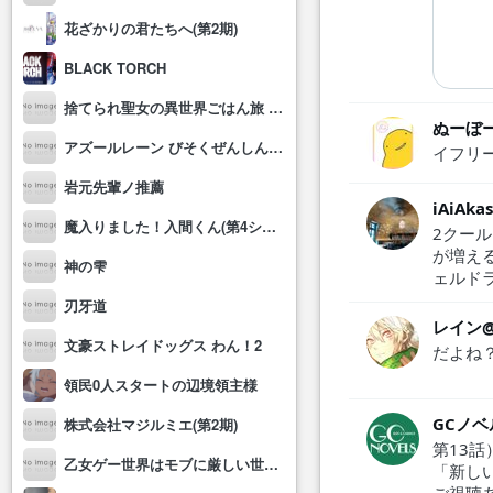
花ざかりの君たちへ(第2期)
BLACK TORCH
捨てられ聖女の異世界ごはん旅 隠れスキルでキャンピングカーを召喚しました
ぬーぼ
アズールレーン びそくぜんしんっ！にっ!!
イフリ
岩元先輩ノ推薦
iAiAk
魔入りました！入間くん(第4シリーズ)
2クー
が増え
神の雫
ェルド
刃牙道
レイン
文豪ストレイドッグス わん！2
だよね？
領民0人スタートの辺境領主様
GCノベ
株式会社マジルミエ(第2期)
第13話
乙女ゲー世界はモブに厳しい世界です2
「新し