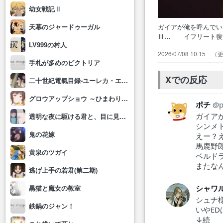
幼女戦記Ⅱ
ガイアが俺を呼んで
天幕のジャードゥーガル
Ⅲ… イフリート復
LV999の村人
って… 最後は意外
2026/07/08 10:15
ートの… をバンダ
手札が多めのビクトリア
トはヴ… イフリー
回。また…
Xでの反応
二十世紀電氣目録-ユーレカ・エヴリカ-
グロウアップショウ ～ひまわりのサーカス団～
ポチ
ガイア
透明な夜に駆ける君と、目に見えない恋をした。
シンメ
鬼の花嫁
えー？
馬鹿野
黄泉のツガイ
ベルド
またな
逃げ上手の若君(第二期)
シャワ
黒猫と魔女の教室
シュナ
鉄鍋のジャン！
いやE
↓続