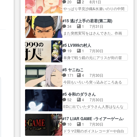
も1日お疲れ様でした～───昨晩～
ーン＿!!­­--­­--­… それだけでええや
20
2
8月1日
所で日々を送る鬼… 「お前(鬼夜
今… 幼女に拾われたお市ちゃん
ん！！しかし、ビオラが仕…
やっぱり早見沙織&水瀬いのりの中間
叉)が凄いのではなく客が凄い…
の恩返し。化け猫… 役にて出演
層は上… あれ光って漫研入るこ
田楽と猿楽の獅子舞勝負。鬼夜叉は
させていただきました。ジョア
とになってたんだっけ… 登場人
猫の動き… 登場人物の我が強
#15 逃げ上手の若君(第二期)
ン… トイ・ストーリーみたいな
物が増えてわいわいしたところが好
い。新しい獅子舞に拘って… 第
34
1
7月31日
始まり。流石に除… 猫相手にな
き… 初コミティアで２０冊刷り
５話をprimevideoで視聴しまし…
また突然実写をはさんできた。作画
んでそんなに…と思ったらそう
は妥当だよね。俺… 藤森さんの
リソース… やるべきことが逃げ
い… いつもと違って少し良い話
ママ向けの漫画で、また涙腺
る事と分かると水を得た… 30歳
化け猫は油が好物… 今回はあか
#5 LV999の村人
が⋯… 〜漫画に「想い」をこめ
まで童貞だと魔法使いになれるとい
やし1体のみで15分。金持ちの…
19
1
7月30日
よう｣娘に漫画であ… 何回この作
う… こっちの諏訪の三大将もま
今更だけど霊が性行為で祓えること
単身で戦う鏡の元にアリスが街の冒
品に泣かされるのだろう。光が
たクセが強いw色… 頼重が完全に
は何とな…
険者率い… 鏡浩二はゲーム世界
藤… ホテル泊まってコミティア
ブレーンだよね毎回敵キャラ
に飲み込まれた転生者と… みん
っていいなあ。同… コミティア
#5 ヤニねこ
が… 弧次郎「欲を我慢して強く
なががんばってくれたアリスの父ち
参加のしおりを徹夜で作る先生
171
4
7月30日
なれるなら大飯食… 変化球な演
ゃん… 成長限界が999である村人
(… お母さん、娘にあんな漫画描
今回もいろいろ突っ込みどころある
出も交えながらの状況説明が本
と定めた上位存… 大規模バトル
かれたら泣いち…
回だった… ヤクのクワガタ取り
当… LOで参加させていただきま
シーンなのに会話してばっか
の話が尋常じゃない雰囲… 妹子
した！最終的に… この高らかな
#5 令和のダラさん
り… やっぱり勇者より強かった
ちゃんの恋愛話をしたり、タバコを
DT宣言、合田一人に通じるも…
52
4
7月30日
か笑統率力LV9… 普通の人間の親
生産… ここうっすら思ったこと
この作品は近年稀に見るおっさんキ
EDに出ていたダラさん人形はなんな
子やーん総務課長と娘の女子…
ズバリ言ってくれて… おかし
ャラの充…
んだと… 『ダラさんと呼ぶ者が
これがこの世界の仕組みか‥Lv200帯
い、さわやかだ 世話好きの陰に支
生まれた日』をダラさ… 陰惨な
の… そのために役割を超越する
#17 LIAR GAME -ライアーゲーム-
配… ヤクねこのクワガタ取りの
過去がきっちり現代に継承されてい
者の出現させるた… アリスのお
10
1
7月30日
話見て切なくなっ… 普段は選別
る… ダラさんと姉弟の母との出
陰で他の勇者達も共闘してくれ魔…
ドラマ2期のボイスレコーダーや自白
された4～600レスを2,30… 隠し
会いの話やはりダ… ダラさんの
ゲーム… ヨコヤは人間の弱い所
方が密売人のそれww唐突な作画力の