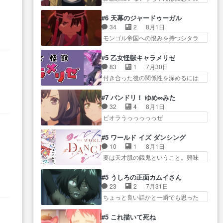
学校に通う事にな… プレゼント
ムをする…
イだった… アサが置かれた立場
活… 探偵じゃなかったの！？ク
攻撃ヤバすぎるwwwヴァイオ
や気持ちを汲んで熱くな… 屋敷
レアさん探偵すぎ… 突然のポア
#6 天幕のジャードゥーガル
レ… 玲夜さまサプライズの、こ
にアサはいなかった逆にガブちゃん
ロクイズは草なんよ。んで、あ
34
2
8月1日
れまでの柚子ちゃ… 玲夜から柚
はい… 影森の当主が際限なくツ
ん… 今回からついにくれあが探
モンゴル帝国への恨みを持つシタラ
子へ17年分の誕生日&を未来に…
ガイを増やせるのに… 今回はも
偵事務所の仲間に…
を信じた… 回想が淡々と語られ
「​​13歳の柚子ちゃんへ…もう中学生
うガブちゃんさんの悲鳴にも似た
るのだけどいつの間にか… オゴ
な… 梅原の人が18歳になるまで
#5 乙女怪獣キャラメリゼ
怒… ユルと戦った時から伏線が
タイの妃になってもその心は晴れ
の誕生プレゼン… なよなよした
83
1
7月30日
張られていたのが… しかしアサ
ず、モ… ドレゲネの過去、宝石
男（cv石田彰）梅ちゃんがた…
付き合った後の関係性を深めるには
は、兄様に会いたいbotだと思…
だった彼女が人になり… ドレゲ
ヒロイン… 来夢ちゃんがキング
ツガイには優しい筈のガブちゃん、
ネの過去、、辛かった、、あのジャ
コングなのいい味付けだ… ずっ
アキオの… 色々とひっかけがあ
#7 バンドリ！ ゆめ∞みた
タ… 年上旦那が良い人でも、女
とメスってて何この可愛い生物。ク
って、最終的に嫌な終わ… ゴン
32
4
8月1日
は宝石でただ笑っ… ダイルの儀
ラス… 付き合い始めたら始めた
ゾウが従える大量のツガイに何事か
ビオラうっっっっっぜ
式の神々しさたるや。一気に空
でまた違った悩みが… と一歩ず
と思…
ぇ！！！！！！！！後… あられ
気… ドレネゲの辛い過去には同
つ踏み出す黒絵ちゃん微笑ま新汰
ちゃん、僕っ子になってから取り戻
情の言葉しか…シ… 奥様に悲し
#5 ワールド イズ ダンシング
の… ツインテールが可愛いお茶
し… ビオラが悪魔すぎて気分が
い過去…萌え袖が可愛いね、と
10
1
8月1日
目な妹ちゃんです… しかも過去
悪くなってきたこ… 声優まとめ
思… ドレゲネとシタラ、2人だけ
要は天才肌の餓鬼ということ。興味
も重いんかいかつては自分に自
ました(７話まで)仲町あられ/… ビ
の同盟が結成さ…
を惹かれ… 父の観阿弥と袂を分
信… リップを塗ってらっしゃる
オラの策略がバッチリ嵌って最高
かった？鬼夜叉が田楽の… 猿楽
からかしらお顔が… 黒絵「怪獣
#5 うしろの正面カムイさん
wwwこ… 自信あれば評価なんて
の鬼夜叉と田楽の増次郎。小さない
に憧れるのはいいけど自分自身
23
2
7月31日
気にしないし、充実し… ・バー
ざこ… 着眼点は良くとも、先鋭
が… 素の自分はどちらなのかは
ちょっと良い話かと一瞬でも思った
チャルだけど、みゅーたいぷ初ライ
的すぎるのか。芸能… 鬼夜叉は
まだ不明だが見せ…
私が間違… ろくろ首さんも油舐
ブ… OPこんなんだっけ？と思っ
石也と共に観世座をあとにし、三
めてなかった？白雪碧さ… 今日
たら歌唱シーン… の、らいぶシ
#5 これ描いて死ね
条… 観世座を離れ、三条坊門御