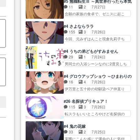
Girlfrien… 『アイドル伝説恋太郎
#5 無職転生Ⅲ ～異世界行ったら本気だ
河… 村正はそんなおどろおどろ
とカストルの共通点は、魔法の制御
ファミリー』にて「ア… 安木路
11
2
7月27日
しいエピソードあ… 気持ちよく
が出… 椋鳥の大群て…住民から
佐ウル子役で出演いたしましたクォ
念願の家族の食卓で、ゼニスに起こ
しようとしてるのはわかるけど。
迷惑がられてない？… キングコ
リ…
った奇跡… キスをせがむロキシ
… 韓国ご自慢の俺レベのアニメ
ングor進撃の巨人牡羊座のアル
ーが可愛い過ぎ！妹達へ… エリ
制作を日本に奪… 予言で正体が
#4 さよならララ
デ… スピカ・イオ・カストルと
ナリーゼの悪魔の囁きwクリフとエリ
バレる、もう騙し討ちは出来
155
3
7月26日
いう組み合わせ。… 有り余るパ
ナ… 悪魔の囁きやめてくださいw
な… 村正の墓、アニメで見ると
今回、元みずはんこと現倉丸莉子ち
ワーが制御出来ない誰かの為に
おい、1番重要… ゼニスも感情が
一杯で怖いな。ア…
ゃんが出… いや、これけっこう
力… スピカの放り込みかたが雑
出てきてて良い方向に進んで…
おもしろいかも知れん。… 王子
になってきてるな… イキりカス
#4 うちの弟どもがすみません
第５話をABEMAで視聴しました。視
様とは...本当の愛とは...なんぞ…
トルは怖がりやったかあスピカ
29
1
7月24日
聴に… クリフとエリナリーゼさ
テンポの良いボケとツッコミで笑わ
な… 鏡の世界への突入と新たな
男同士の入浴シーンなのに2度見しち
んが夫婦になり、ノ… エリナリ
せつつ、… この作品、ストーリ
依頼サブタイトル…
ゃった… 肩ひじ張って素直に言
ーゼ様相変わらずで草ルディ君釣
ーにも登場人物にも全く… 家で
葉が出てこない糸と源… 蛙を散
り… ルーデウスにシルフィエッ
#4 グロウアップショウ ～ひまわりのサ
机に向かってる時の貧乏ゆすりと
歩って逃げるよね！糸と類を助けよ
トとロキシーとの… 離れ離れに
16
4
7月26日
か、ラ… お姉ちゃんと話せ
う… 類の面倒見るのが1番大変そ
なったり別れがあったり絶望の大…
伊万里と五十鈴の幼馴染ペア仲直り
た！！！！し、また1歩進… ヒメ
う糸は誰とでも… 源くんを甘え
回だが、… 先週の雫スヴェトラ
カの最後の言葉に、ララは何を思う
させるまでの糸と周りの出来
ーナ回に続き、今回は伊… い
のだ… 息をするかのように3話ま
#26 名探偵プリキュア！
事… 源くん、甘えちゃうぞ宣
や、これ素晴らしいコメディアニメ
で視聴。2026… ララの王子様探
115
3
7月26日
言。思ったよりラブ… 糸ちゃん
だな。… 水着回なのにビキニじ
しが本格的に動き出した回。…
転スラもいいところやけど名探偵の
のまっすぐな言葉、わたしも原作
ゃない！これは時代背… 今回は
ほうがき… 特に板野サーカスは
を… 主人公が当初の目的を忘れ
推しの吾野伊万里ちゃん担当回。こ
プリキュアで見れるとは… あん
てますますヤング… でも央太と
#4 鬼の花嫁
れ… 伊万里さんの手品回であり
なはプリキュア仲間には自分が未来
親しくするのは嫌。世話を拒ん
33
2
7月25日
水着回ね。瑞佳ち… 売り上げが
から… の活躍、敵を圧倒っての
で… ゴメス（カエル）外で散歩
実際にこんな感じで運命の人に気付
上がっても借金返済へで何故か