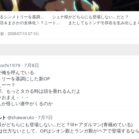
いるシンメトリーを基調… シュナ様がどちらにも登場しない…だと？
活＆まさかの女体化！？ニート… またしてもトンデモ存在を生み出しま
とあっさり退場したなユウキもチ… 新しい仲間ってディーノ？へ～イフ
2026/07/10 07:10
イチャンネルで視聴。リムル、ギィ… 第2クール初回は仲間増やしイフリ
ト、女になってね？まだ仲間増える… ディーノ、イフリートなカリス投
pochi1979
7月8日
が俺を呼んでいる
トリーを基調にした新OP
えーー？
郎、もっとタカる時は頭を垂れるんだよ
ラおまえ・・・
んか怪しい連中がくるのか
ルト
shawaruto
7月7日
様がどちらにも登場しない…だと？Ⅲ←アダルマン(青褪めている)
Dは仕方ないとして、OPはシオン殿とランガ殿がペアで登場するな