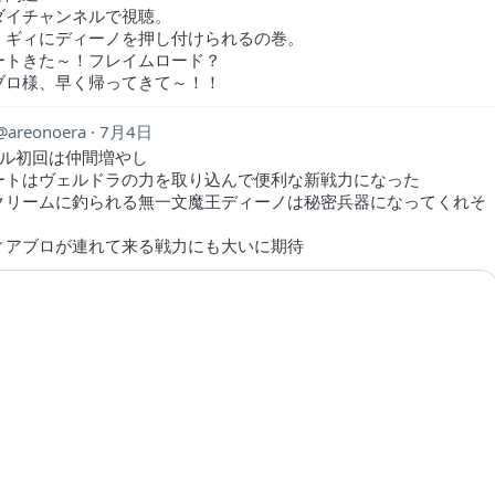
ダイチャンネルで視聴。
、ギィにディーノを押し付けられるの巻。
ートきた～！フレイムロード？
ブロ様、早く帰ってきて～！！
areonoera
7月4日
ール初回は仲間増やし
ートはヴェルドラの力を取り込んで便利な新戦力になった
クリームに釣られる無一文魔王ディーノは秘密兵器になってくれそ
ィアブロが連れて来る戦力にも大いに期待