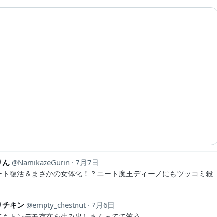
りん
NamikazeGurin
7月7日
ート復活＆まさかの女体化！？ニート魔王ディーノにもツッコミ殺
りチキン
empty_chestnut
7月6日
てもトンデモ存在を生み出しまくってて笑う