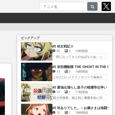
ピックアップ
#5 幼女戦記Ⅱ
55
2
10時間前
「餌になってもらわねばならぬ」っ
て言葉に… ゼートゥーア左遷に
よって参謀本部の連携が… 緊張
#5 攻殻機動隊 THE GHOST IN THE SHE
感ある戦闘描写とギャグ今週の『有
13
3
16時間前
能な… 知識が必要なセリフや描
どれだけハイテクノロジーで身体の
写が大好き『アンド… ターニャ
価値がフ… ジャミングも伏線に
の直属の上司になったのは僅かな
なるかと思った回想シー… フチ
#5 最強出涸らし皇子の暗躍帝位争い
希… 負ける戦争が無理ゲー化し
コマだいぶ理性持ち始めた。この世
10
1
17時間前
ていくのが面白い… ゼートゥー
界の… 原作読んだのもう何年も
騎士狩猟祭、個人的に優勝本命に印
ワが左遷、しかもスパイによっ
前なのに、覚えてる… コイルの
を付けた… 細かい設定を考える
て… ゼートゥーアが東部に左遷
汚職を突き止めるべくバトーの指
のが面倒な時は古代魔法… エル
ターニャにとって… ターニャの
#5 対ありでした。～お嬢さまは格闘ゲ
導… やまとん1号はどこの部分で
ナがチートすぎる笑アルは最初から
リアクションというかころころ
12
1
19時間前
使うのだろう？… 日本とロシア