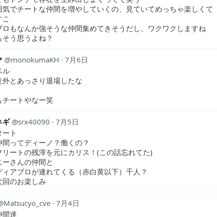
囲気でチートな仲間を増やしていくの、見ていてめっちゃ楽しくて
すこ
ブロもなんか強そうな仲間集めてきそうだし、ワクワクしますね
んもそう思うよね？
マ
monokumaKH
7月6日
ベル
意外とあっさり退場したな
もチートやなー笑
ネギ
srx40090
7月5日
タート
仲間ってディーノ？働くの？
フリートの残滓を元にカリス！(この話忘れてた)
ニーさんの仲間と
ディアブロが連れてくる（赤白黄以下）千人？
次回のお楽しみ
Matsucyo_cve
7月4日
仲間達