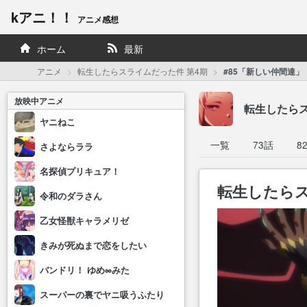
kアニ！！
アニメ感想
ホーム
最新
アニメ
転生したらスライムだった件 第4期
#85「新しい仲間達」
放映中アニメ
転生したらス
ヤニねこ
一覧
73話
8
さよならララ
名探偵プリキュア！
転生したらス
令和のダラさん
乙女怪獣キャラメリゼ
きみが死ぬまで恋をしたい
バンドリ！ ゆめ∞みた
スーパーの裏でヤニ吸うふたり