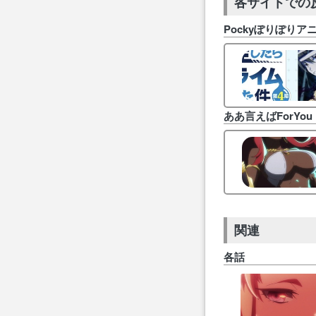
各サイトでの
Pockyぽりぽりア
ああ言えばForYou
関連
各話