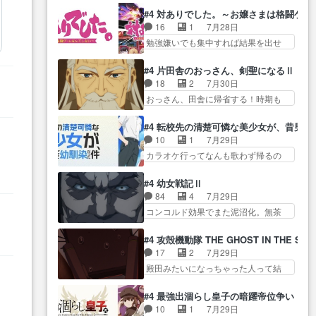
過去話も佳境…げに恐ろしいは
をつくのが抜群に上手… 昼の国
正… なんか今日はかなり一瞬で
#4 対ありでした。～お嬢さまは格闘ゲ
人… 第５話感想：２人の過剰な
の奴らも馬鹿が多いが、夜の国も同
終わっちまったっ… 先週と比べ
16
1
7月28日
貢ぎ物?の礼とし… 第５話感想：
じ… ご視聴ありがとうございま
てまだまともに見えた。4話は過…
勉強嫌いでも集中すれば結果を出せ
姉のお誕生会にダラさんを招
した来週もよろし… 握った◯治
る美緒が… 毎晩スト６対戦を楽
待… 部分的に時系列が4話と入れ
郎（中の人的に）仲間であるプ
しむ４人。だが、期末試… どん
替わってるのね… こんなデカイ
#4 片田舎のおっさん、剣聖になるⅡ
レ… ヨコヤの頭の回転の速さと
なゲームも相手が強すぎるとやる気
のどうやって運ぶんだよ！？
18
2
7月30日
人間の心理を利用… 夜の国のヨ
無く… テーマ：テスト勉強と大
姉… ダラさん、人型形態にもな
おっさん、田舎に帰省する！時期も
コヤ支配がますますひどく……。
会感想は、美緒がテ… すげーー
れるんか!?w髪…
時期だし… じいさん、ベリル、
… ヨコヤは飴と鞭で夜の国の独
ーーーーーーー良い……。女性声
副団長、年長者が強い順… 底知
裁支配を強化、… やはりヨコヤ
#4 転校先の清楚可憐な美少女が、昔男
優… 深夜の格ゲー対戦よりテス
れない爺さんには夢が詰まってると
いいですね。昼の国が勝てる
10
1
7月29日
トの方がよっぽど… 真剣に授業
思う… クルニ、ヘンブリッツ、
流… 役で出演いたしました。次
カラオケ行ってなんも歌わず帰るの
を受けて、夜は珠樹の部屋で格
ミュイと一緒におっ… 帰省、お
回も緊張が止まり…
かよハン… 春希ちゃんの私服、
ゲ… 来たる定期テストに向けて
供ヒロインはクルニ。順番的には
めっちゃ可愛いぞ！！！… どう
勉強会！美緒ちゃ… 受験勉強と
#4 幼女戦記Ⅱ
確… 父親から手紙が来た。サー
やらあの女優さんが春希のお母さん
戦闘の2択なら戦闘を選ぶ娘w
84
4
7月29日
ベルボアの退治の… ここでヘン
のよ… 春希ちゃん姫ちゃんに野
美… 勉強嫌いでバトルを選ぶっ
コンコルド効果でまた泥沼化。無茶
ブリッツくんが同行するのが変
菜の子も凄え可愛い… 隼人くん
て、ひぐらしの沙…
振りに奇… ルーデルドルフ中将
で… ・ベリル、実家に帰ること
のスマホを買いに行ってたけど完
自らが行う煙草と葉巻は… ブロ
に・ベリルはミュ… おっさんの
#4 攻殻機動隊 THE GHOST IN THE SHE
全… 第４話をU-NEXTで視聴しま
グを更新しました!!宜しければ、是
親となるとお爺ちゃんだよね孫
17
2
7月29日
した。視聴… スマホを買うた
非… 計画通りにはいかないね笑
扱… ・ベリル、実家に帰ること
殿田みたいになっちゃった人って結
め、都心で待ち合わせをした…
やり遂げた(ほぼ… 今回もターニ
に・ベリルはミュ…
構会社に… バトーがカッコいい
OP曲きっかけで見始めてたけどなん
ャに不都合なことがあったり
と思ってたら、トグサが… あの
だかん… いきなりシリアス展開
#4 最強出涸らし皇子の暗躍帝位争い
し… 白髪の男性が語った家族を
見た目もうただのロボでしかないん
ぶち込んでくるじゃん… 春希の
10
1
7月29日
失った喪無感が、… 連邦に対し