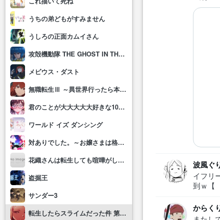
これ描いて死ね
うちの弟どもがすみません
うしろの正面カムイさん
攻殻機動隊 THE GHOST IN THE SHELL
メビウス・ダスト
無職転生Ⅲ ～異世界行ったら本気だす～
君のことが大大大大大好きな100人の彼女(第3期)
ワールド イズ ダンシング
対ありでした。～お嬢さまは格闘ゲームなんてしない～
花織さんは転生しても喧嘩がしたい
波風ぐ
イフリ
盗掘王
到ｗ【
サンダー3
からく
転生したらスライムだった件 第4期
またし