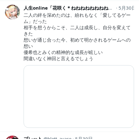
人生online「花咲く＊ねねねねねねねね超開花！」​現地参戦確定
5月30日
二人の絆を深めたのは、紛れもなく「愛してるゲー
ム」だった
相手を想うからこそ、二人は成長し、自分を変えて
きた
想いが通じ合った今、初めて明かされるゲームへの
想い
優希也とみくの精神的な成長が眩しい
間違いなく神回と言えるでしょう
ブレット
blett_ayase
5月30日