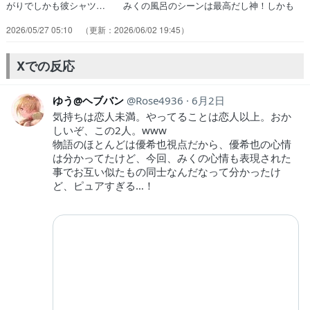
がりでしかも彼シャツ… みくの風呂のシーンは最高だし神！しかも
ゆ… 幼なじみは勝負を決めたいみくは頑張って一… 告白でもする
2026/05/27 05:10
2026/06/02 19:45
のかと思ったら、逆に観てて安… 愛してるゲームがあったから、2人
とも変わ… この作品にしては、いろいろとギリギリな描… うわぁ
ぁぁあああ最高ー！！！もう本当にみ… 優希也もみくもお互い隣に立
Xでの反応
つために努力し… 器用に動く湯気邪魔やな…遊び感覚で始めた…
ゆう@ヘブバン
Rose4936
6月2日
気持ちは恋人未満。やってることは恋人以上。おか
しいぞ、この2人。www
物語のほとんどは優希也視点だから、優希也の心情
は分かってたけど、今回、みくの心情も表現された
事でお互い似たもの同士なんだなって分かったけ
ど、ピュアすぎる…！