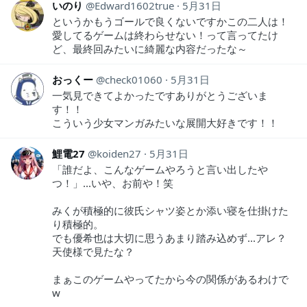
いのり
Edward1602true
5月31日
というかもうゴールで良くないですかこの二人は！
愛してるゲームは終わらせない！って言ってたけ
ど、最終回みたいに綺麗な内容だったな～
おっくー
check01060
5月31日
一気見できてよかったですありがとうございま
す！！
こういう少女マンガみたいな展開大好きです！！
鯉電27
koiden27
5月31日
「誰だよ、こんなゲームやろうと言い出したや
つ！」...いや、お前や！笑
みくが積極的に彼氏シャツ姿とか添い寝を仕掛けた
り積極的。
でも優希也は大切に思うあまり踏み込めず...アレ？
天使様で見たな？
まぁこのゲームやってたから今の関係があるわけで
w