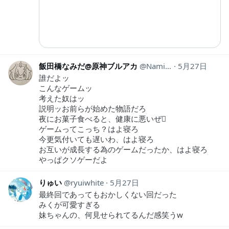
飯田橋なみだ@原神ブルアカ
NamidaIidabashi
5月27日
誰だよッ
こんなゲームッ
考えた奴はッ
説明ッお前らが始めた物語だろ
夜にお菓子食べると、健康に悪いぜ🫩
ゲームってこっち？はよ寝ろ
今更気付いても遅いわ、はよ寝ろ
お互いが成長する為のゲームだったか、はよ寝ろ
やっぱクソゲーだよ
りゅい
ryuiwhite
5月27日
最終回であってもおかしくない回だった
みくが可愛すぎる
妹ちゃんの、何見せられてるんだ感笑うw