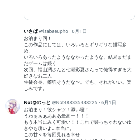
いさば
isabaeupho
6月1日
お泊まり回！
この作品にしては、いろいろとギリギリな描写多
め。
いろいろあったようななかったような。結局まだま
だゲームは続く
次回、福山潤さんと七瀬彩夏さんって俺得すぎる大
好きなお二人
生徒会長、癖強そうだな〜。でも、それがいい。楽
しみです。
Not@のっと
Not488335438225
6月1日
お泊まり！彼シャツ！添い寝！
うわぁぁぁあああ最高ー！！！
もう本当にみく可愛い！！これで襲っちゃわないゆ
きやも凄いよ…本当に。
この甘々を毎回見れる幸せ