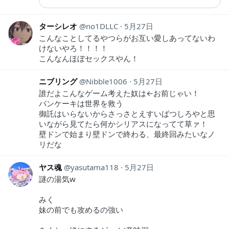
ターシレオ
no1DLLC
5月27日
こんなことしてるやつらがお互い愛しあってないわ
けないやろ！！！！
こんなんほぼセックスやん！
ニブリング
Nibble1006
5月27日
誰だよこんなゲーム考えた奴は←お前じゃい！
パンケーキは世界を救う
御託はいらないからさっさとえすいばつしろやと思
いながら見てたら何かシリアスになってて草ァ！
壁ドンで始まり壁ドンで終わる、最終回みたいなノ
リだな
ヤス魂
yasutama118
5月27日
謎の湯気w
みく
妹の前でも攻めるの強い