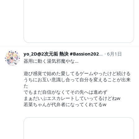
yo_2D@2次元垢 熱決 #Bassion2026
6月1日
yo_2d
器用に動く湯気邪魔やな…
遊び感覚で始めた愛してるゲームやったけど続ける
うちにお互い意識し合って自分を変えることが出来
た
でもまだ自信がなくてその先へは進めず
まぁだいぶエスカレートしていってるけどねw
若菜ちゃんが代弁者になってくれてるw