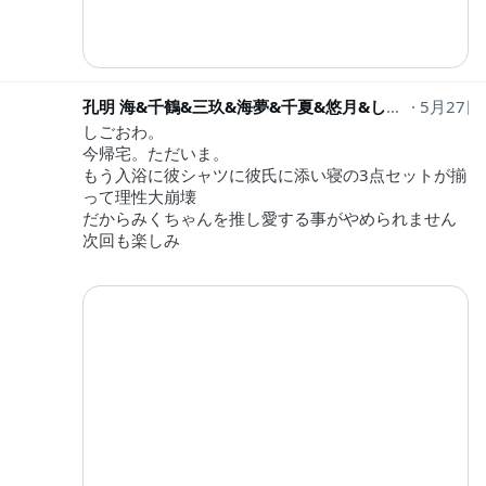
孔明 海&千鶴&三玖&海夢&千夏&悠月&しのぶ&真昼推しの子THE Next
5月27日
しごおわ。
今帰宅。ただいま。
もう入浴に彼シャツに彼氏に添い寝の3点セットが揃
って理性大崩壊
だからみくちゃんを推し愛する事がやめられません
次回も楽しみ