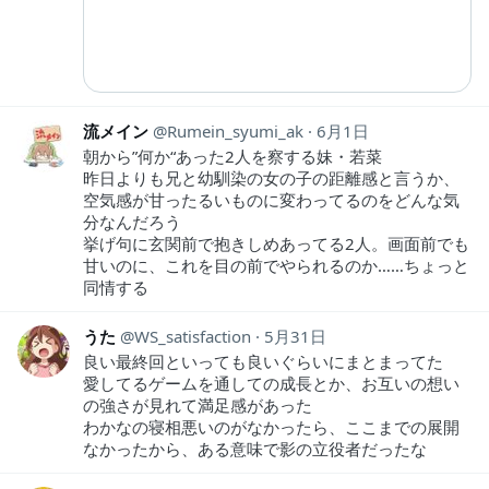
流メイン
Rumein_syumi_ak
6月1日
朝から”何か“あった2人を察する妹・若菜
昨日よりも兄と幼馴染の女の子の距離感と言うか、
空気感が甘ったるいものに変わってるのをどんな気
分なんだろう
挙げ句に玄関前で抱きしめあってる2人。画面前でも
甘いのに、これを目の前でやられるのか……ちょっと
同情する
うた
WS_satisfaction
5月31日
良い最終回といっても良いぐらいにまとまってた
愛してるゲームを通しての成長とか、お互いの想い
の強さが見れて満足感があった
わかなの寝相悪いのがなかったら、ここまでの展開
なかったから、ある意味で影の立役者だったな