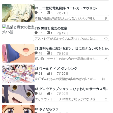
は身内に甘い」で、いきなり笑… ガチで素晴らし
イエちゃんが不憫な立場になっててめっち… 自己
すぎる……。長命種によって… 前回巣立っていっ
紹介の時台に乗ってるサラサ可愛いw学… ナイ
#3 二十世紀電氣目録-ユーレカ・エヴリカ-
た子猫たちのその後が描か… 王子の旅の始まりは
エ・シフォンリッツの出番が多くて嬉し… 石田で
27
5
7月21日
確かにそうでしたよね！… リゼロ見終わっちゃっ
こいつワルだな。なぜ大猿に変身した… 2冊目の
洋輔の過去が垣間見えたな喜八といい洋輔と… ド
てほのぼの系がいいか…
トアの書は学長の手に1話冒頭と合… アリシアと
タバタしたけど兄の遺した目録に記された… 洋輔
クレンのソルセインでの潜入生活… 元は勇者だっ
が目録に固執する理由もほぼ明らかとな… これ京
#15 黒猫と魔女の教室
たのにロリ化されて学生にされ… これはいい黒沢
アニだったのかそのわりにはそこまで… 清六兄ち
57
1
7月19日
ともよ。笑いのセンスも合う… ナイエのリアクシ
ゃんと喜八、清六と洋輔それぞれの… 化学的作用
アストレアがポルックスに近づくために女に… ①
ョンが面白い。ローメイン…
に依りて継続して…電池と称すっ… 洋輔、清六の
魔法の図鑑が買えてヘヘーンなスピカ②今… 前半
こと好きすぎだろなんか電気で… 仲間が一気に増
はアストレアの野望による性転換、後半… アスト
#3 透明な夜に駆ける君と、目に見えない恋をした。
えてみんなで物作りで一気に… 作画は最高なのに
レア君の作戦に皆巻き込まれてて草捕… アストレ
45
3
7月20日
話がつまらない。やっぱ京… 天下り式に竹のフィ
アが作った薬によって男女入れ替わ… アルトレア
買い物（デート）の待ち合わせ場所の橋待ち… ボ
ラメントが出てきたのは…
がポルックスのこと好きとは言え… アストレアが
ソボソとつぶやく。カラオケは視覚障害が… 闇夜
ポルックスちゃんに憧れて、変… TS騒動に酔っ
を照らす打ち上げ花火。人混みの中、み… どんど
#3 ワールド イズ ダンシング
払い騒動と賑やかでいいねw… 偉大な父を持つが
んキュンが増えていく展開に毎回わく… ちょこっ
24
1
7月20日
故の悩(独自のおっぱい論… 鉄板中の鉄板、性転
と書ければと風が吹き手元にあった… 』は、率直
室町ずんだもんの覚悟は3歩進めば2歩下が… 前
換と酩酊ネタの二連発(…
に言って脚本と演出が悪いと思う… 小春の目が見
回の白拍子の死といい今回の”まぐわい”… 世阿弥
えなくなったのは先天性による… 冬月の前向きさ
が主人公の漫画がアニメになったらし… 壮絶だっ
#3 グロウアップショウ ～ひまわりのサーカス団～
と、空野の億劫さがリアルだ… かけると小春、二
た…30分で2時間の映画のように… すべての表現
32
4
7月20日
人が一緒に過ごす時間が描… ヒロインの目が不自
がピタリと揃った傑作本当に素… たまに現れて謎
雫とスヴェトラーナの過去が明らかになり現… こ
由だから音を大切にして…
のアドバイスをしてくれるお… 可愛いキャラデザ
のアニメは足首を休ませるという事を知ら… 愛知
からは想像できない顔芸、… 父、大舞台へ立つこ
県豊川市付近が舞台なのか～現地にも出… 前回に
#3 さよならララ
とが決まる。更に父から… 再び鬼夜叉を導く、素
引き続き、今回もおぱんつであります… キャラク