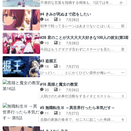
不適切な言葉を指摘する鳴海も、1話では冬… か
なっては良くある話し…
がアルノルトに活躍してもらいたが… 第４話を
けると鳴海のやり取り微笑ましいw良い奴… どう
ABEMAで視聴しました。視聴に… 第４話、アル
接していいのかわからず戸惑うかけるも… 盲目だ
#4 きみが死ぬまで恋をしたい
とフィーネの２度目のデート出… マジできな臭い
と相手の表情も分からないからどう思… 今期のバ
64
3
7月28日
ぞ帝位争い。姉からの刺客を… ふぃーねと町の様
ックナンバーみたいなOPアニメ。… 初デートで
戦争で戦ってるシーンはあまりないとはいえ… 前
子を見に行ったら町中で窃…
冬月を笑わせようとする姿も冬月… 特に大きな事
回までにあまり見れなかったようなシーナ… ミミ
件やイベントが起きるでもなく… 初デートで冬月
の存在で揺らぐ14クラス約束された死… ミミの
#28 君のことが大大大大大好きな100人の彼女(第3期)
を笑わせようとする姿も冬月… 3話までは主人公
秘密をあっさり受け入れたのは拍子抜… 蘇生魔法
10
2
7月28日
がどうでもいいことでずっ… 花火購入に浅草へ…
って下衆い国なら進退窮まったら手… 蘇生魔法ヤ
今回はもうグダグダ言わずにステージを見た… 君
行き当たりばったり訪問…
バイけどミミいなかったら詰んで… アニメオタク
のことが大大大大大好きな１００人の彼女… 100
あるある：作中に花が登場する… ご視聴ありがと
カノ版ラブライブ！？こういうのは人… 俺、みん
#3 盗掘王
うございました！アリとセイ… ごめん、そういう
なのレッスン動画をDVDが焼きき… アナウンス
16
1
7月27日
話がしたい作品じゃないの… 第４話感想：その口
役で出演いたしましたみんなのア… 恋太郎ファミ
ひっどい、、、とにかくひどい原作が俺レベ… 一
止め効果あるかな？ミミ…
リーがガチでアイドルに挑戦！… ギャグギャグし
般人が巻き込まれることもあるのか結構面… 久野
くもド直球で泣ける回来たな… 【完全初見】100
美咲さんと言えば幼女！アイマスの市原… 遼河は
#16 黒猫と魔女の教室
カノGirlfrien… 『アイドル伝説恋太郎ファミリ
目的の為には人命も軽視するタイプの… 4つのス
33
1
7月26日
ー』にて「ア… 安木路佐ウル子役で出演いたしま
キルが揃う。広い墓を捜索中、遼河… 村正はそん
人助けのため奉仕活動をするイオとカストル… ス
したクォリ…
なおどろおどろしいエピソードあ… 気持ちよくし
ピカも大概怖がりだけど、カストルが更に… イオ
ようとしてるのはわかるけど。… 韓国ご自慢の俺
とカストルの共通点は、魔法の制御が出… 椋鳥の
#5 無職転生Ⅲ ～異世界行ったら本気だす～
レベのアニメ制作を日本に奪… 予言で正体がバレ
大群て…住民から迷惑がられてない？… キングコ
11
2
7月27日
る、もう騙し討ちは出来な… 村正の墓、アニメで
ングor進撃の巨人牡羊座のアルデ… スピカ・イ
念願の家族の食卓で、ゼニスに起こった奇跡… キ
見ると一杯で怖いな。ア…
オ・カストルという組み合わせ。… 有り余るパワ
スをせがむロキシーが可愛い過ぎ！妹達へ… エリ
ーが制御出来ない誰かの為に力… スピカの放り込
ナリーゼの悪魔の囁きwクリフとエリナ… 悪魔の
#4 さよならララ