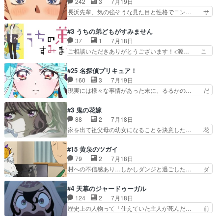
242
3
7月19日
性不明の彼の名前を知… 恵まれた身分に甘え、修
ターが可愛いのはもちろん、ストー… 皇ではなく
長浜先輩、気の強そうな見た目と性格でニン… サ
練を怠るキャラは苦…
ひまわりを蔑ろにして皇に乗り換… 傷跡なんか、
ブタイがええよね〜関西弁が凄くちゃんと… って
見せたくない自分の力量を超え… エロいところ以
なったからユリ確定！＼(^o^)／ラ… プロローグ
#3 うちの弟どもがすみません
外あまり見どころがない。1… いや～、めちゃく
的な１話、２話からの浮世離れし… 茉里のボクシ
37
1
7月18日
ちゃおもしろいね。瑞佳は… キャラデザが映える
ングにかける真摯さ格好良かっ… 今回はゲストが
ご相談いただきありがとうございます！<源… こ
のは勿論だけど脚本に歩…
２名！ワンピースの作画さん… あほって言う茉里
こまで見てきて糸ちゃんの声がキャラとす… 糸が
がかっこいいよあほララは… 唯一の理解者だった
家事を頑張り過ぎてテストの結果が酷く… 糸ちゃ
#25 名探偵プリキュア！
母親を失い、アウェーの… ３話の地味に好きポイ
んと源くん、類くんのお買い物シーン… ３話にし
160
3
7月19日
ントは、冒頭でララが… ボクシング部部員たちの
てもう普通に物語が楽しみになっち… 類くんの将
現実には様々な事情があった末に、るるかの… だ
設定を公開！辻さん…
来の夢が微笑ましいまだまだ甘え… 前髪ぱっつん
からるるかが「まどろっこしい」と称され… エク
金太郎な糸ちゃんがお母さん役… 子供達だけで生
レール編の始まり、エリザさんの回で「… 「マジ
#3 鬼の花嫁
活するようになってからの話… 最後の「かわい
ラ」と言えば同時上映の「公タロウ」… キュアエ
88
2
7月18日
い」の破壊力よ…あれは成田… 糸と4人の弟の関
クレールはやっぱりくれあだったか… エクレール
家を出て祖父母の幼女になることを決意した… 花
わり方がどう変化していく…
は誰だ編、遂に答え合わせの時だ… これで自分も
嫁を傷つけたら許さん、今回見せた氷の表… ツッ
キュアっと探偵事務所の一員で… あんなとみくる
コミどころが多すぎてある意味おもしろ… 胸が凄
#15 黄泉のツガイ
の何もない日常※もっと密着… LIMITかも知れな
くスカッっとしたずっと苦痛を伴って… 祖父母に
79
2
7月18日
い。キュアエクレール… ・解決編、完全に前4話
人の心があってよかった。それにし… 柚子が家族
村への不信感あり…しかしダンジと過ごした… ダ
で謎解きさせるスタ…
と決別する回柚子を傷つけた瑶太… 今期のアニメ
ンジが下界で偽アサを探す？聞きたいこと… ダン
で1番おもろい。鬼してほしい… 祖父母の柚子を
ジとの思い出を振り返るユルの表情が本… それぞ
#4 天幕のジャードゥーガル
守る姿や祖母の語る玲夜の眼… 常に言ってるけ
れの思惑が複雑に絡み合い、物語がさ… ユルは一
124
2
7月18日
ど、ラブコメの主役にも魅力… 家族にずっと理不
人になりたいのに、犬がそっと寄り… ダンジが
歴史上の人物って「仕えていた主人が死んだ… 前
尽に虐げられ、我慢を強い…
「俺は側にいる」と言ってくれた幼… 偽りだけで
提の違いはあれどファーティマに買われ寵… 侵略