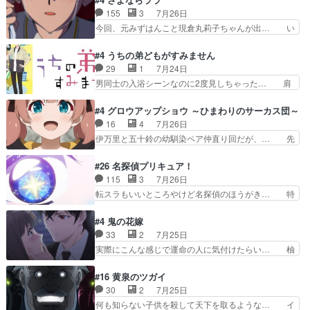
みかたが雑になってきてるな… イキりカストルは
囁きやめてくださいwおい、1番重要… ゼニスも
155
3
7月26日
怖がりやったかあスピカな… 鏡の世界への突入と
感情が出てきてて良い方向に進んで… 第５話を
今回、元みずはんこと現倉丸莉子ちゃんが出… い
新たな依頼サブタイトル…
ABEMAで視聴しました。視聴に… クリフとエリ
や、これけっこうおもしろいかも知れん。… 王子
ナリーゼさんが夫婦になり、ノ… エリナリーゼ様
様とは...本当の愛とは...なんぞ… テンポの良いボ
#4 うちの弟どもがすみません
相変わらずで草ルディ君釣り… ルーデウスにシル
ケとツッコミで笑わせつつ、… この作品、ストー
29
1
7月24日
フィエットとロキシーとの… 離れ離れになったり
リーにも登場人物にも全く… 家で机に向かってる
男同士の入浴シーンなのに2度見しちゃった… 肩
別れがあったり絶望の大…
時の貧乏ゆすりとか、ラ… お姉ちゃんと話せ
ひじ張って素直に言葉が出てこない糸と源… 蛙を
た！！！！し、また1歩進… ヒメカの最後の言葉
散歩って逃げるよね！糸と類を助けよう… 類の面
#4 グロウアップショウ ～ひまわりのサーカス団～
に、ララは何を思うのだ… 息をするかのように3
倒見るのが1番大変そう糸は誰とでも… 源くんを
16
4
7月26日
話まで視聴。2026… ララの王子様探しが本格的
甘えさせるまでの糸と周りの出来事… 源くん、甘
伊万里と五十鈴の幼馴染ペア仲直り回だが、… 先
に動き出した回。…
えちゃうぞ宣言。思ったよりラブ… 糸ちゃんのま
週の雫スヴェトラーナ回に続き、今回は伊… い
っすぐな言葉、わたしも原作を… 主人公が当初の
や、これ素晴らしいコメディアニメだな。… 水着
#26 名探偵プリキュア！
目的を忘れてますますヤング… でも央太と親しく
回なのにビキニじゃない！これは時代背… 今回は
115
3
7月26日
するのは嫌。世話を拒んで… ゴメス（カエル）外
推しの吾野伊万里ちゃん担当回。これ… 伊万里さ
転スラもいいところやけど名探偵のほうがき… 特
で散歩させてたのか(*…
んの手品回であり水着回ね。瑞佳ち… 売り上げが
に板野サーカスはプリキュアで見れるとは… あん
上がっても借金返済へで何故か海… 父親のスパル
なはプリキュア仲間には自分が未来から… の活
#4 鬼の花嫁
タ教育のせいで瑞佳がヒモカス… 伊万里ちゃんの
躍、敵を圧倒ってのはおおよその流れだ… キュア
33
2
7月25日
人前での苦手意識を抱えなが… 第４話をｄアニメ
エクレール初変身＆初戦闘。プリキュ… キュアエ
実際にこんな感じで運命の人に気付けたらい… 柚
ストアで視聴しました。視…
クレールは強いが力を制御できない… キュアエク
子は玲夜の屋敷に住む事になり使用人達は… 運命
レール可愛く最強つよい!!!!… 緊張感があるけどピ
の花嫁は一見すると甘い夢、理想の天国… 玲夜さ
#16 黄泉のツガイ
ッコロで始まってちょっ… バカおもろいやん
んのご両親の登場ですこの世に数多い… 玲夜のお
30
2
7月25日
www実質まどマギやんけ… しかも実質的にエク
父さんが石田彰だったことに驚きを… 主人公自分
何も知らない子供を殺して天下を取るような… イ
レールが倒したビルであ…