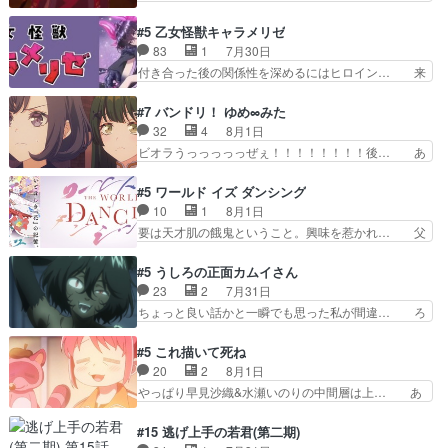
た時から伏線が張られていたのが… しかしアサ
想が淡々と語られるのだけどいつの間にか… オゴ
は、兄様に会いたいbotだと思… ツガイには優し
タイの妃になってもその心は晴れず、モ… ドレゲ
#5 乙女怪獣キャラメリゼ
い筈のガブちゃん、アキオの… 色々とひっかけが
ネの過去、宝石だった彼女が人になり… ドレゲネ
83
1
7月30日
あって、最終的に嫌な終わ… ゴンゾウが従える大
の過去、、辛かった、、あのジャタ… 年上旦那が
付き合った後の関係性を深めるにはヒロイン… 来
量のツガイに何事かと思…
良い人でも、女は宝石でただ笑っ… ダイルの儀式
夢ちゃんがキングコングなのいい味付けだ… ずっ
の神々しさたるや。一気に空気… ドレネゲの辛い
とメスってて何この可愛い生物。クラス… 付き合
#7 バンドリ！ ゆめ∞みた
過去には同情の言葉しか…シ… 奥様に悲しい過
い始めたら始めたでまた違った悩みが… と一歩ず
32
4
8月1日
去…萌え袖が可愛いね、と思… ドレゲネとシタ
つ踏み出す黒絵ちゃん微笑ま新汰の… ツインテー
ビオラうっっっっっぜぇ！！！！！！！！後… あ
ラ、2人だけの同盟が結成さ…
ルが可愛いお茶目な妹ちゃんです… しかも過去も
られちゃん、僕っ子になってから取り戻し… ビオ
重いんかいかつては自分に自信… リップを塗って
ラが悪魔すぎて気分が悪くなってきたこ… 声優ま
#5 ワールド イズ ダンシング
らっしゃるからかしらお顔が… 黒絵「怪獣に憧れ
とめました(７話まで)仲町あられ/… ビオラの策略
10
1
8月1日
るのはいいけど自分自身が… 素の自分はどちらな
がバッチリ嵌って最高wwwこ… 自信あれば評価
要は天才肌の餓鬼ということ。興味を惹かれ… 父
のかはまだ不明だが見せ…
なんて気にしないし、充実し… ・バーチャルだけ
の観阿弥と袂を分かった？鬼夜叉が田楽の… 猿楽
ど、みゅーたいぷ初ライブ… OPこんなんだっ
の鬼夜叉と田楽の増次郎。小さないざこ… 着眼点
#5 うしろの正面カムイさん
け？と思ったら歌唱シーン… の、らいぶシーン
は良くとも、先鋭的すぎるのか。芸能… 鬼夜叉は
23
2
7月31日
＿!!­­--­­--­… それだけでええやん！！しかし、ビオラ
石也と共に観世座をあとにし、三条… 観世座を離
ちょっと良い話かと一瞬でも思った私が間違… ろ
が仕…
れ、三条坊門御所で日々を送る鬼… 「お前(鬼夜
くろ首さんも油舐めてなかった？白雪碧さ… 今日
叉)が凄いのではなく客が凄い… 田楽と猿楽の獅
も1日お疲れ様でした～───昨晩～今… 幼女に拾
#5 これ描いて死ね
子舞勝負。鬼夜叉は猫の動き… 登場人物の我が強
われたお市ちゃんの恩返し。化け猫… 役にて出演
20
2
8月1日
い。新しい獅子舞に拘って… 第５話を
させていただきました。ジョアン… トイ・ストー
やっぱり早見沙織&水瀬いのりの中間層は上… あ
primevideoで視聴しまし…
リーみたいな始まり。流石に除… 猫相手になんで
れ光って漫研入ることになってたんだっけ… 登場
そんなに…と思ったらそうい… いつもと違って少
人物が増えてわいわいしたところが好き… 初コミ
#15 逃げ上手の若君(第二期)
し良い話化け猫は油が好物… 今回はあかやし1体
ティアで２０冊刷りは妥当だよね。俺… 藤森さん