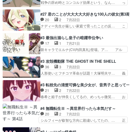
戦争の辞め時とコンコルド効果という、なん… っ
萌えでした魔族の男の子…
言ってもフィッセルの活躍がカッ… 人型以外の相
て毎回なってますが、「コンコルド効果」… ミニ
手と戦うのはゼノ・グレイブル… アクション主体
アニメ『ようじょしぇんき2』本編に加… 」はち
#27 君のことが大大大大大好きな100人の彼女(第3期)
で中身がほとんどなかった。… 単純単調な話にな
ょっと無能過ぎんかサンプル数1やん… ターニャ
20
2
7月22日
っちゃってて、、、え？そ… 徐々にわかってくん
が思ってる方向に進まずこれでまた… 合衆国と帝
ナディー先生が厳しい家庭で育ったことの反… こ
のよなぁこれ以上動けな…
国で小競り合い中、同盟国が講和… 戦争は始める
の辺りから原作を見ていないので、ナディ… 自
より終わらせる方が難しいって… 和平交渉のため
由、アメリカ、日本人、国語教師＋新たな… ナデ
#3 最強出涸らし皇子の暗躍帝位争い
にイルドアの大佐がサラマン… 直属の部下ですら
ィー（大和撫子、やまと100Girl… 美しすぎる美
17
1
7月21日
戦争継続派か。。戦争は始… 「（あの量の差が気
しいに美しいは美しすぎてうっ… 25)BP○さん見
新キャラでエルナ(CV内田真礼)登場。ア… アル
になるッ!!!）」ジェ…
逃して26)最高の機能… 前任退職、後任の教師ナ
ノルトがエルナにいじられ絡みする回。… 今期見
ディー。後半いつも… ⑬先生が日本人と看破した
るアニメが多いｗ骸骨騎士様、只今異… 傀儡政権
#3 攻殻機動隊 THE GHOST IN THE SHELL
恋太郎正解らしい… ①次の新キャラは後任の国語
を狙っているのか、弟が皇帝になっ… エルナは
36
3
7月22日
教師…フラグを… どうしてもルー大柴が頭を横切
100%善意で絡んでくるのがやっ… アルノルトが
人形使いとフチコマ革命が話題！大塚明夫サ… 義
る新ヒロイン…
魔法特化で基礎体力は一般人以… これリアル内田
体工場のシーンと女子会での「今の人格っ… ・
家ならヤバイトドメの踏みつ… ラブコメディは突
2029年の科学文明について我々の世界… まず、
#3 転校先の清楚可憐な美少女が、昔男子と思って一
然にに求めていたのは頭の… 主人公含めどいつも
効果音がいい。私が思うに、銃撃戦が… いきなり
21
2
7月22日
こいつもカラフルなだけ… 跡継ぎ候補多すぎるw
のハラハラ感。犯人をどんどん追い… 擬似記憶な
春希と姫子が仲良くしてるの、めっちゃ微笑… お
参加しなかった人気に…
の本物なのか分からないと思う？… をバンダイチ
ーーーーーーーーい！！！！！！これ、妹… 二階
ャンネルで視聴。いやはや、ア… 1990年代の
堂さんが女性だってことみんな知らなか… 姫子さ
#4 無職転生Ⅲ ～異世界行ったら本気だす～
OVAならアリかな。ICT… 冒頭のアクションから
んと三岳さんがラストに姫子さんのお… 初めて夜
20
2
7月22日
釘付けだった。皆人形… ひとつの単体の作品とし
のコンビニに行った隼人と姫子は偶… こういう学
シルフィーが叡智な方向に勘違いしてたの、… 正
ては悪くないと思い…
園物のラブコメ元々好きだから設… にしても妹は
しい意味での淫乱だと思うギースいい顔に… をバ
普通にハルキに嫉妬せず仲良く… ３話に「三岳長
ンダイチャンネルで視聴。リーリャさん… なんか
#3 レッツゴー怪奇組