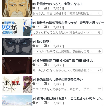
ヤ支配がますますひどく……。… ヨコヤは飴と鞭
なゲームも相手が強すぎるとやる気無く… テー
#4 片田舎のおっさん、剣聖になるⅡ
で夜の国の独裁支配を強化、… やはりヨコヤいい
マ：テスト勉強と大会感想は、美緒がテ… すげー
18
2
7月30日
ですね。昼の国が勝てる流… 役で出演いたしまし
ーーーーーーーー良い……。女性声優… 深夜の格
おっさん、田舎に帰省する！時期も時期だし… じ
た。次回も緊張が止まり…
ゲー対戦よりテストの方がよっぽど… 真剣に授業
いさん、ベリル、副団長、年長者が強い順… 底知
を受けて、夜は珠樹の部屋で格ゲ… 来たる定期テ
れない爺さんには夢が詰まってると思う… クル
#4 転校先の清楚可憐な美少女が、昔男子と思って一
ストに向けて勉強会！美緒ちゃ… 受験勉強と戦闘
ニ、ヘンブリッツ、ミュイと一緒におっ… 帰省、
10
1
7月29日
の2択なら戦闘を選ぶ娘w美… 勉強嫌いでバトル
お供ヒロインはクルニ。順番的には確… 父親から
カラオケ行ってなんも歌わず帰るのかよハン… 春
を選ぶって、ひぐらしの沙…
手紙が来た。サーベルボアの退治の… ここでヘン
希ちゃんの私服、めっちゃ可愛いぞ！！！… どう
ブリッツくんが同行するのが変で… ・ベリル、実
やらあの女優さんが春希のお母さんのよ… 春希ち
#4 幼女戦記Ⅱ
家に帰ることに・ベリルはミュ… おっさんの親と
ゃん姫ちゃんに野菜の子も凄え可愛い… 隼人くん
84
4
7月29日
なるとお爺ちゃんだよね孫扱… ・ベリル、実家に
のスマホを買いに行ってたけど完全… 第４話を
コンコルド効果でまた泥沼化。無茶振りに奇… ル
帰ることに・ベリルはミュ…
U-NEXTで視聴しました。視聴… スマホを買うた
ーデルドルフ中将自らが行う煙草と葉巻は… ブロ
め、都心で待ち合わせをした… OP曲きっかけで
グを更新しました!!宜しければ、是非… 計画通り
#4 攻殻機動隊 THE GHOST IN THE SHELL
見始めてたけどなんだかん… いきなりシリアス展
にはいかないね笑やり遂げた(ほぼ… 今回もター
17
2
7月29日
開ぶち込んでくるじゃん… 春希の家庭事情は複
ニャに不都合なことがあったりし… 白髪の男性が
殿田みたいになっちゃった人って結構会社に… バ
雑。食事とか隼人が親身…
語った家族を失った喪無感が、… 連邦に対して有
トーがカッコいいと思ってたら、トグサが… あの
利な講話条件を引き出すため… コンコルド効果に
見た目もうただのロボでしかないんだよ… 俺らの
#4 最強出涸らし皇子の暗躍帝位争い
油を注ぐターニャの勝利軍… 犠牲を払っても良い
汗拭きそりゃいやだろwwバトー＆ト… イノセン
10
1
7月29日
ならお前たちが前線へ行… 戦闘がアッサリし過ぎ
スの元となった回だけど、ガイノイ… アダム・リ
エロイタチなんて事をフィーネとエリーにア… ア
じゃない？戦争がメイ…
ンクやジェイムスン(教授)型サ… アンドロイドも
ルも気付かなかった事を…フィーネは自分… モン
おっさんの汗を拭くのは嫌や… 押井守監督のイノ
スターを呼ぶ笛？黒幕は狩猟祭とは関係… 平凡な
#4 透明な夜に駆ける君と、目に見えない恋をした。
センスの土台になったエピ… コミカルなのにも慣
少女に見える眼鏡w眼鏡属性は持ち合… 神アニ
25
3
7月28日
れてきました。１話でし… ロボットの反乱は今と
メ、ケテーイ！「騎士狩猟祭、前夜の… フィーネ