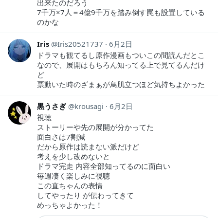
出来たのだろう
7千万×7人＝4億9千万を踏み倒す罠も設置している
のかな
Iris
Iris20521737
6月2日
ドラマも観てるし原作漫画もついこの間読んだとこ
なので、展開はもちろん知ってる上で見てるんだけ
ど
票動いた時のざまぁが鳥肌立つほど気持ちよかった
黒うさぎ
krousagi
6月2日
視聴
ストーリーや先の展開が分かってた
面白さは7割減
だから原作は読まない派だけど
考えを少し改めないと
ドラマ完走 内容全部知ってるのに面白い
毎週凄く楽しみに視聴
この直ちゃんの表情
してやったり が伝わってきて
めっちゃよかった！