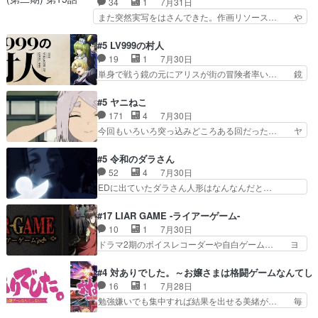
34
1
7月31日
のみで15分。金持ちの… 今更だけど霊が性行為
のママ向けの漫画で、また涙腺が⋯… 〜漫画に
また突然実写をはさんできた。作画リソース… や
で祓えることは何とな…
「想い」をこめよう｣娘に漫画であ… 何回この作
るべきことが逃げる事と分かると水を得た… 30
品に泣かされるのだろう。光が藤… ホテル泊まっ
歳まで童貞だと魔法使いになれるという… こっち
#5 LV999の村人
てコミティアっていいなあ。同… コミティア参加
の諏訪の三大将もまたクセが強いw色… 頼重が完
19
1
7月30日
のしおりを徹夜で作る先生(… お母さん、娘にあ
全にブレーンだよね毎回敵キャラが… 弧次郎「欲
単身で戦う鏡の元にアリスが街の冒険者率い… 鏡
んな漫画描かれたら泣いち…
を我慢して強くなれるなら大飯食… 変化球な演出
浩二はゲーム世界に飲み込まれた転生者と… みん
も交えながらの状況説明が本当… LOで参加させ
なががんばってくれたアリスの父ちゃん… 成長限
#5 ヤニねこ
ていただきました！最終的に… この高らかなDT
界が999である村人と定めた上位存… 大規模バト
171
4
7月30日
宣言、合田一人に通じるも… この作品は近年稀に
ルシーンなのに会話してばっかり… やっぱり勇者
今回もいろいろ突っ込みどころある回だった… ヤ
見るおっさんキャラの充…
より強かったか笑統率力LV9… 普通の人間の親子
クのクワガタ取りの話が尋常じゃない雰囲… 妹子
やーん総務課長と娘の女子… これがこの世界の仕
ちゃんの恋愛話をしたり、タバコを生産… ここう
#5 令和のダラさん
組みか‥Lv200帯の… そのために役割を超越する
っすら思ったことズバリ言ってくれて… おかし
52
4
7月30日
者の出現させるた… アリスのお陰で他の勇者達も
い、さわやかだ 世話好きの陰に支配… ヤクねこ
EDに出ていたダラさん人形はなんなんだと…
共闘してくれ魔…
のクワガタ取りの話見て切なくなっ… 普段は選別
『ダラさんと呼ぶ者が生まれた日』をダラさ… 陰
された4～600レスを2,30… 隠し方が密売人のそ
惨な過去がきっちり現代に継承されている… ダラ
#17 LIAR GAME -ライアーゲーム-
れww唐突な作画力の正… なんか今日はかなり一
さんと姉弟の母との出会いの話やはりダ… ダラさ
10
1
7月30日
瞬で終わっちまったっ… 先週と比べてまだまとも
んの過去話も佳境…げに恐ろしいは人… 第５話感
ドラマ2期のボイスレコーダーや自白ゲーム… ヨ
に見えた。4話は過…
想：２人の過剰な貢ぎ物?の礼とし… 第５話感
コヤは人間の弱い所をつくのが抜群に上手… 昼の
想：姉のお誕生会にダラさんを招待… 部分的に時
国の奴らも馬鹿が多いが、夜の国も同じ… ご視聴
#4 対ありでした。～お嬢さまは格闘ゲームなんてし
系列が4話と入れ替わってるのね… こんなデカイ
ありがとうございました来週もよろし… 握った◯
16
1
7月28日
のどうやって運ぶんだよ！？姉… ダラさん、人型
治郎（中の人的に）仲間であるプレ… ヨコヤの頭
勉強嫌いでも集中すれば結果を出せる美緒が… 毎
形態にもなれるんか!?w髪…
の回転の速さと人間の心理を利用… 夜の国のヨコ
晩スト６対戦を楽しむ４人。だが、期末試… どん