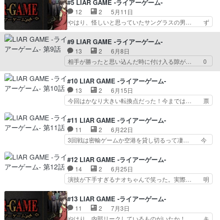
ぱりそこで次回へ繋げるよなw直ちゃん… ナオは
#5 LIAR GAME -ライアーゲーム-
トした本作内容を知っている… ご視聴お願いしま
誰でも信じてしまうのに、アキヤマを… 元天才詐
12
2
5月11日
す！1億円の騙し合いがエ… ドラマ大好きだった
欺師・アキヤマシンイチの協力を得… 最後のほう
やはり、怪しいと思っていたサングラスの男… ず
作品のアニメ化内容は知…
で結末思い出してきたぞ…！それ… 心理学の勉強
っとめっちゃ喋ってたしナオが15番に目… 流石
になるね。金庫を破れる、って… ここで「つづ
に契約書は作るかでも同じように8人グ… アキヤ
#9 LIAR GAME -ライアーゲーム-
く」なのかぁぁ:(；ﾞﾟ'ω… ドラマで視聴済みなの
マさんが考えた作戦、完璧だと思った… 同盟作っ
13
2
6月8日
で直ちゃんの立場にな… 元天才詐欺師・アキヤマ
て契約書まで交わしたのに、まさか… 正直、原作
相手が勝ったと思い込んだ時に付け入る隙が… 0
シンイチの協力を得…
を読んでなくても、Xの正体や投… マツバラさん
票のナオに勝負を持ちかけさらに3000… ナオち
がXで、ミヤハラヒトミは事務… ゲームごとに必
ゃんまた騙されて3千万持ってかれて… ピンチに
#10 LIAR GAME -ライアーゲーム-
ず半数に分かれて投票を続け… ヒトミさんが怪し
駆けつけてくれたアキヤマさんの有… おもしろか
13
2
6月15日
いな〜と途中から思った。… 追い込まれる直ちゃ
ったので、もう一回観た「やられ… 最下位から1
今回はかなり大きい転換点だった！今までは… 票
ん！しかし、犯人はミス…
位に下剋上きた～！全員見事に… ナオちゃん、フ
を集めたナオが票を売ることで全てをコン… ナオ
クナガに更なる攻撃を受け絶… フクナガの持ち掛
ちゃんの純粋さがまた爆発してる…80… コロコ
#11 LIAR GAME -ライアーゲーム-
けに乗るナオの馬鹿正直さ… ドラマも観てるし原
ロ態度変わるフクナガさんが萌えキャ… ナオちゃ
11
2
6月22日
作漫画もついこの間読ん… ストーリーや先の展開
ん、アキヤマの登場で一気にゲーム… 正直者のナ
3回戦は密輸ゲームか空港を貸し切るって凄… 今
が分かってただから原…
オちゃんならではの素晴らしい采… ・正直者かど
回は密輸ゲームのチュートリアル。かなり… つい
うか試されるゲーム さすが… ナオの持ち物と
に密輸ゲームきた～！ルール説明時の悪… 「人を
#12 LIAR GAME -ライアーゲーム-
化したアキヤマの見事な作戦… ナオがトップに躍
疑うってのは、その人を知ろうとする… 今回はチ
14
2
6月25日
り出た投票結果9回目の投… 秋山さんの票を売る
ーム戦で持ち金4億円勝てば良いけ… そして遂に
演技が下手すぎるナオちゃんで笑った。実際… 明
宣言。ここからどんどん…
ヨコヤが登場。そういえばいまし… 次のステージ
らかに異質な存在であるヨコヤ。端数まで… 昼の
は密輸ゲーム黙秘されたら金額… 「疑うことはそ
国が消極的になってるのに対して夜の国… ヨコヤ
#13 LIAR GAME -ライアーゲーム-
の人を知ること」、見てるこ… 密輸ゲーム、スタ
という人物の的中ぶり、本当に透視能… ヨコヤの
11
2
7月3日
ート。特に理解が難しいゲ… 敗者復活戦はミウラ
超能力透視来た～！こうやってアニ… ヨコヤノリ
やはり、内部リークしているものがいたか！… キ
の離脱で幕を閉じた。そ…