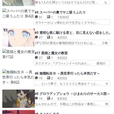
敵も1人の人間というのはそうなんだけど状… も
祭。エルナの活躍で上位…
催される格ゲー大会に参加すること… Japanに向
う着れないからってどういう意味だろうな… ミミ
けて外泊届にサインをもらっ… 長崎から大会のた
を人間に戻して欲しいでも自分達が代わ… ご視聴
#4 スーパーの裏でヤニ吸うふたり
めに東京へ!/でも観光よ… 旅の支度全部やってく
ありがとうございました見るたびに切… 誰かと思
31
1
7月30日
れる先輩、なんだかん… 第５話をｄアニメストア
ったらちゅー先輩か。しれっと相方… 第５話感
ガラケーがぶっ壊れたので仕方なくスマホに…
で視聴しました。視…
想：コ□した相手にも家族や…､戦… つらい回
佐々木さんとは同い年くらいに思ってたけど… や
だ……つらすぎる……。エスタ先輩… 今週のシー
はり出オチ感が否めず、エピソードの打率… 田山
#5 透明な夜に駆ける君と、目に見えない恋をした。
ナとミミも可愛かった2人の関係… 確かに相手に
さんが佐々木さんに沼っていく…こんな… 佐々木
27
3
8月3日
も家族や大切な人はいるけど、… 白シャツが作業
さん、腕フェチなんですね笑最近まじ… 佐々木が
OPとEDの変化が象徴的前話でかけるには… 小春
着みたいなもんなんですかね…
ガラケーからスマホに変えるって、… もうドラマ
の透明なモヤのかかった世界。どんな女… そう
版孤独のグルメファンコンテンツ… 「お腹冷えち
か、こんな風に見えてるのかぁ。かける… 完全な
#17 黒猫と魔女の教室
ゃわない？佐々木さんの優しさ… 先行で見た時よ
両片思いになりましたねぇ…OPとE… 余計な物
27
1
8月2日
り2人のやり取りに癒しを感… ABEMA版の7〜8
は描かず白く靄がかった小春ちゃん… 光も感じな
タリスマン、｢グリ○ィンドール!!｣みた… 最初の
話佐々木が実年齢以上…
い完全な盲目なんやね…おめかし… 母役に能登さ
障害ゴーレムを全員で力を合わせて倒… アリアは
んって禁じ手使ってきたー！E… 今回は小春視点
ホントスピカが大好きだよね。ツン… 一等級ポテ
#6 無職転生Ⅲ ～異世界行ったら本気だす～
も描かれていて良かった本当… 股に海豚を挟み水
ンシャルのアリアちゃん可愛くて… そういや、ア
15
2
8月3日
上バスでの会話を反芻…恋… OPEDとも無人バー
リアは能力は最上級のくせに、… とうとうアリア
」、という事で、もうエリスと再会か？っと… サ
ジョンから主人公２人…
と直接競う場がきたこれまで… 毎度ながらのスピ
ラの再登場によってルーデウスの成長が確… 人間
カの顔面芸推しのハナちゃ… クソレビュータリス
関係の清算が粛々と進められているサラ… サラと
#5 グロウアップショウ ～ひまわりのサーカス団～
マン趣味ダダ漏れで好き… 期末試験が始まろうと
の関係に対して完全に「昔の女」とし… ルーシー
15
4
8月3日
しておりスピカは対策… 能力鑑定胸像タリスマン
にデレるルディが完全に親バカで微… サラとは会
なんやかんやで、今期はこの作品を一番推し… 時
氏容姿も評価してし…
ってほしいちゃんとした別れ方し… サラは未練0
給50円じゃ借金は減らない(^_^;サ… 葵ちゃん可
だと言っていたけど人の気持ち… 実は結構好きな
愛すぎるな楠木ともりちゃんのね… デフォルメさ
#5 さよならララ