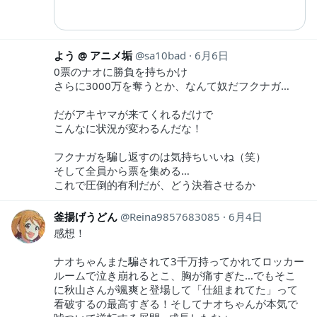
よう @ アニメ垢
sa10bad
6月6日
0票のナオに勝負を持ちかけ
さらに3000万を奪うとか、なんて奴だフクナガ…
だがアキヤマが来てくれるだけで
こんなに状況が変わるんだな！
フクナガを騙し返すのは気持ちいいね（笑）
そして全員から票を集める…
これで圧倒的有利だが、どう決着させるか
釜揚げうどん
Reina9857683085
6月4日
感想！
ナオちゃんまた騙されて3千万持ってかれてロッカー
ルームで泣き崩れるとこ、胸が痛すぎた…でもそこ
に秋山さんが颯爽と登場して「仕組まれてた」って
看破するの最高すぎる！そしてナオちゃんが本気で