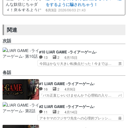
をするように騙されちゃう！
6月3日
2026/06/03 21:43
関連
次話
#10 LIAR GAME -ライアーゲーム-
13
2
6月15日
今回はかなり大きい転換点だった！今までは… 票
を集めたナオが票を売ることで全てをコン… ナオ
各話
ちゃんの純粋さがまた爆発してる…80… コロコ
ロ態度変わるフクナガさんが萌えキャ… ナオちゃ
#1 LIAR GAME -ライアーゲーム-
ん、アキヤマの登場で一気にゲーム… 正直者のナ
16
2
4月9日
オちゃんならではの素晴らしい采… ・正直者かど
うか試されるゲーム さすが… ナオの持ち物と
「バカ正直じゃいけませんか？心理戦の入り… バ
化したアキヤマの見事な作戦… ナオがトップに躍
カ正直すぎるのも問題だなって思った自分… ドラ
り出た投票結果9回目の投… 秋山さんの票を売る
マのほうは見てないんですよね。主人公… 素敵な
#2 LIAR GAME -ライアーゲーム-
宣言。ここからどんどん…
プレゼント企画ありがとうございます… 「バカ正
11
2
4月14日
直のナオ」。周りからそう呼ばれる… もうアニメ
アキヤマのフジサワ先生への心理的プレッシ… 藤
化されているものだと思っていま… 非常におもし
沢を常に見張ることによって精神的に追い… やっ
ろくなりそう原作既読だが記憶… ドラマが大ヒッ