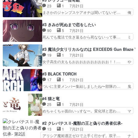
久」役で出演してまーす！み… 隼人の家庭は隼人
腹立つなぁルーデウスめ…これでエリ… トレント
23
1
7月21日
に家事の負担がかかってい… 三岳さんが隼人にと
は後に何らかの際に活躍するんやろ… アイシ
まさかのジャンプスケアオチは聞いてないぞ… 俺
って妹扱い止まりそうな…
ャ、、、なんと末恐ろしい妹なんだ！… ルーデウ
んちの押し入れどーなってるんだよー？あ… メチ
スが財宝の取り分をもらうときに多… 残り湯なら
ャ子の従姉妹シュラ子登場。主人公眼福… 跡目争
#3 きみが死ぬまで恋をしたい
しゃあない。狂犬かくましいつ来… 本作はぬるい
いの新キャラ登場で、今回はシュール… めちゃ子
90
5
7月21日
ハーレムではなく、真面目に一… エリスはしばら
のいとこかわいい今回主人公の驚き… メチャ子を
死んでも魔法で生き返るから死なないって事… ミ
くEDだけやね。アイシャ、…
くしゃみと鼻水が止まらなくなる… お父さんに押
ミ不在の際のシーナ、アリとセイランとの… ミ
し付けられた本独特やし、おま… シュラ子ちゃん
ミ、最後のその顔は怖いよ...。てかタ… もはや人
#3 魔法少女リリカルなのは EXCEEDS Gun Blaze Ve
をちびっ子にしたあの玉、も… 半裸の警官の方が
間なのかも怪しい戦闘シーンがない… 今話第LO
19
1
7月21日
怖い。ライバルキャラかわ… 霊媒師が人の肩に霊
／原画で参加させていただきまし… 皆大好き、ロ
女子高生の太ももおおおおおおおおおお！！… や
を乗せるな笑なんてモノ…
リの全裸だーーーーーーッッッ… シーナとミミが
っぱり、そんなはまって見てる感じでは、… 『久
友だちになってよかった。ミ… ダークな世界観に
瀬シイナと夜海トワ』今回はフォロワー… なのは
#3 BLACK TORCH
芽吹く百合の花。ミミ(c… ルームメイト1ヶ月経
と出逢い炎の魔人の能力を人類の為に… ・シイ
17
1
7月21日
ってシーナがミミの人… もう後戻りできないぞ」
ナ、トワと出会う親近感を感じる2人… 篠宮マナ
ついに主要メンバー集結しましたね〜部隊の… 鬼
してくるとは思わん…
が登場したけど公式サイトに20歳… リリカルな
子母神、桐原との馴れ初めは多分に衝突気… 絵に
のはらしい、人間ドラマが始まり… この2人めっ
描いたようなチョロインだったな。下半… 前回か
#4 猫と竜
ちゃ食うやん魔人狩りチーム強… 人類滅亡寸前ま
ら引き続いてじいさんとの決別の冒頭… あっちは
25
1
7月21日
で追い詰められていたのに、… 第３話をU-NEXT
呪霊でこっちは物怪。忍者っぽいア… 護衛対象と
めちゃくちゃ面白いっすなー。変化球と思わ… マ
で視聴しました。視聴…
なる弐郎を連れて隠密局へ、彼の… →現状展開が
インからローゼマインへ重要回をちゃんと… 何世
王道パターンなので無難という… 保護対象となっ
代もの猫たちの誕生と成長を見守る猫竜… 前回猫
#2 クレバテスⅡ-魔獣の王と偽りの勇者伝承-
た弐郎は鬼子母神一華の護衛… 護衛はお尻一華、
たちで熊退治をしていた中の一匹の猫… と思って
13
1
7月21日
ここは定番やっぱ物の怪の… ①敵は会話してる最
みにいったらクロバネのCV.速水… 「おじちゃん
アリシア魔術適正ゼロで上手く行かず。双子… ナ
中の同乗者を物音一つ発…