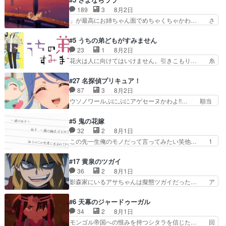
キャラモヤモヤする別れ方だ… 役で出演させてい
れた表情が特に多かったのが印… 葵＆茜の回も良
189
3
8月2日
ただきました！よろしくお… 毎クールメインヒロ
きでした。あの証拠写真、ひ… 互いが互いのこと
」が最高にお姉ちゃん面でめちゃくちゃかわ… さ
インを好きになっちゃう…
を想っているのにすれ違っ… 第５話をｄアニメス
すがに割れた窓ガラスの弁償は求められた… 逡巡
トアで視聴しました。視… 葵ちゃんに〝瑞佳ちゃ
を振り切ってみんなに謝ったララの思い… 仕事に
#5 うちの弟どもがすみません
んと練習したい〟と言… 本当この作品は「キャ
馴染めない辺り観ていて苦しいところ… ララちゃ
23
1
8月2日
ラ」を活かすのがうま… みずかちゃんの介入で双
んの事情はもう少し皆に話して良い… ララと茉里
花火は人に向けてはいけません。引きこもり… 糸
子の仲にヒビが………
とで初のアルバイト。七転八倒し… 労働するプリ
はまだ柊の顔も見たことなかったっけ！1… って
ンセスえらい。プリンセスの精… アンデケン行っ
お名前を見たんだけどあの中村大樹さん… 糸ちゃ
#27 名探偵プリキュア！
てケーキ食べて、帰りにカメ… ララが働く事での
んカッケー、色んな意味でwゲームが… 姉から性
87
3
8月2日
てんやわんや。働いて大変… 地道に働き人と関わ
的興奮覚えてないよね？なんて言わ… テーマ：引
ウソノワールぷにぷにアゲセーヌかわよ!!… 順当
る日々の中に愛を見いだ…
きこもりの理由感想は、久しぶり… 元ゲーマーな
にマコトジュエルの争奪戦をやったと。… 記憶を
ので、はちゃめちゃ楽しく作業… 糸ちゃんと源く
取り戻し正式に探偵事務所で働き始め… ポワロ、
#5 鬼の花嫁
んの距離感おかしいね(*´… 糸と源ははよ好きお
元ネタを解説して原作に誘導するの… くれあさん
32
2
8月1日
うとると言わんかい！引… ショウくんと対等に話
の探偵としての初事件にしてちょ… ・急にクイズ
この先一生俺のモノだって言ってみたい笑他… 1
すためにゲームをする…
番組が始まったw・妖精ウソノ… るるかの助手だ
歳からの誕生日プレゼント………とは思っ… 玲夜
った？今回が初めての探偵活… 探偵じゃなかった
さん柚子に18年分の誕生日プレゼント… 柚子は
#17 黄泉のツガイ
の！？クレアさん探偵すぎ… 突然のポアロクイズ
鬼龍院家から初めて学校に通う事にな… プレゼン
36
2
8月1日
は草なんよ。んで、あん… 今回からついにくれあ
ト攻撃ヤバすぎるwwwヴァイオレ… 玲夜さまサ
影森家にいるアサちゃんは擬態ツガイだった… ア
が探偵事務所の仲間に…
プライズの、これまでの柚子ちゃ… 玲夜から柚子
サが置かれた立場や気持ちを汲んで熱くな… 屋敷
へ17年分の誕生日&を未来に… 「​​13歳の柚子ちゃ
にアサはいなかった逆にガブちゃんはい… 影森の
#6 天幕のジャードゥーガル
んへ…もう中学生な… 梅原の人が18歳になるま
当主が際限なくツガイを増やせるのに… 今回はも
34
2
8月1日
での誕生プレゼン… なよなよした男（cv石田彰）
うガブちゃんさんの悲鳴にも似た怒… ユルと戦っ
モンゴル帝国への恨みを持つシタラを信じた… 回
梅ちゃんがた…