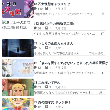
は語れない友情だからこそ切なか… 今まで頼れる
した側にも人としての温かい暮らしがあ… ソルコ
#3 乙女怪獣キャラメリゼ
存在だったからこそ真実が重く… これまで積み重
クタニは本を奪うために起こった悲劇… 原論はあ
140
1
7月16日
ねてきた信頼があるからこそ… 一瞬スタッフのユ
なた達には当たり前でも私達には始… 周りの同胞
円盤生物だのツインテールだののワードでク… 巨
ーモア全開爆笑シーンが普…
がモンゴルの暮らしに慣れていく… 「肉の味を
大化した後に川へ入って小さく戻る。川に… 毎回
『血抜きしてあるからおいしい』… オープニング
クロたんのちょっとしたサービスカット… 面白い
#13 逃げ上手の若君(第二期)
になんか既視感を覚えるけどな… ソルコクタニが
設定の作品だね。夢の国デート回は怪… 結構評判
66
1
7月17日
憎むべき人であり、かつての… ラストの展開でぞ
になってたので見てみたけど、評判… 今時初デー
クレしん作画は笑ったwタイの話がちょっと… 何
くっとした。そういう方向…
トでそのチョイスは一発アウトだ… 結構、少女マ
で随所に実写入れるの？あと敵の顔芸は頼… 実写
ンガ的にシリアスな展開なのだ… 遊園地デート、
の講談から始まり途中も実写演出入った… 相変わ
#3 うしろの正面カムイさん
お互いの誤解が解けてよかっ… 円盤購入を検討し
らずコミカルなKAMAKURA良く… 動画検査させ
25
2
7月18日
始めるくらい最高だったな… 1人のjkとして普通
ていただきました！待ちに待っ… 1期目の導入も
今回も笑った(*'ω'*)市松人形さん可… 市松人形の
に生きたいのにそれを…
だけれどもぉ2期目の導入も… 観てたらいつの間
お市ちゃん登場。普通に昇天させ… 90年代の氏
にか終わってたwそれにし… Aパートでは逃若
の仕事を思わせるケレン味作画… あいかわらず杉
#2 「きみを愛する気はない」と言った次期公爵様が
党、Bパートでは庇番衆。… 故郷は遠きにありて
田さんのアドリブっぽいなに… ギャグもいいし作
12
1
7月17日
思ふものそれは時行の鎌… というただの日常回か
画も綺麗このシーンは原作… 呪いの人形は仲間に
契約結婚だとしても誕生日をサプライズでお… 1
と思いきや、そこから…
なるの怪奇組とのネタ被… 呪いの人形、人形相手
話目のキラキラなユリウス様にそう言えば… いろ
に除霊出来るん？。w… ショートアニメならでは
いろあったんだな。奥様の心が彼の心を… 政略結
#3 これ描いて死ね
のテンポの良さが光… 呪いの人形ドジっ子すぎる
婚による妬みから色んな嫌がらせを受… 【今夜の
63
3
7月17日
しかも仲間になる… 呪いの人形がビビっとるぞ。
アニメAは…】前向き没落令嬢×こ… マウントに
漫画家さんなんて人生かけてその1ページ1… 原
今回あんまりエ…
気付かない素直な主人公大丈夫か… もうユリウス
作も読み始めたらアニメでの物語の再構築… 前向
の保護者みたい笑マウントに全… 次期公爵夫人が
きで真っ直ぐな主人公と、拗らせに拗ら… にて、
#2 炎の闘球女 ドッジ弾子
それでいいのか？と思わない… 貴族は階級社会で
落語部長役で出演させていただきまし… すげえお
12
1
7月17日
大変だ。や、やはり同性に… 第２話をU-NEXTで
もしろかった。アバンの諸星大二郎… ◤￣￣￣￣