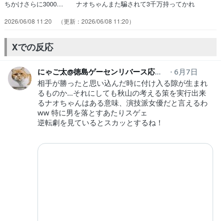
ちかけさらに3000… ナオちゃんまた騙されて3千万持ってかれ
て… ピンチに駆けつけてくれたアキヤマさんの有… おもしろかっ
2026/06/08 11:20
2026/06/08 11:20
たので、もう一回観た「やられ… 最下位から1位に下剋上きた～！全
員見事に… ナオちゃん、フクナガに更なる攻撃を受け絶… フクナ
ガの持ち掛けに乗るナオの馬鹿正直さ… ドラマも観てるし原作漫画も
Xでの反応
ついこの間読ん… ストーリーや先の展開が分かってただから原…
にゃご太@徳島ゲーセンリバース応援中！
6月7日
nya5ta
相手が勝ったと思い込んだ時に付け入る隙が生まれ
るものか…それにしても秋山の考える策を実行出来
るナオちゃんはある意味、演技派女優だと言えるわ
ww 特に男を落とすあたりスゲェ
逆転劇を見ているとスカッとするね！