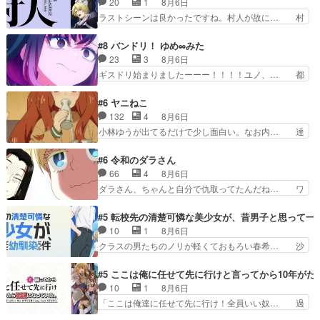
20
1
8月6日
14体の最多成仏回ジェッ… 元々ひどい（褒め言
分の漫画が売れた時の感動、懐かし… 初めて本が
ラストシーンは良かったですね。村人が故に… 村
葉）作品だけど６話はよ…
売れた喜びように貰い泣き。隣の… コミティア開
人のレベル上げは鬼モードフィンガーシリ… アリ
幕前でひちしきり受ける^^先… 「SEDESUのコ
スと10年後に結婚の約束をした鏡ずっ… カジノ
#8 バンドリ！ ゆめ∞みた
ミPo!日記」#496… 情熱の結晶が受け入れられる
スタッフ募集するも集まらない更に追… 王命でク
23
3
8月6日
時。望外の喜び… てっしーの過去が入るからより
ルルの監視をすることになったデビ… 最強の村
ギスドリ始まりましたーーー！！！！ユノ、… 都
一層感動する…
人・鏡との出会いで少しは変わった… やはり何か
子さんがめっちゃ情緒不安定になってて怖… 超回
悲しい過去がありそうな。鏡のも… パルナの魔族
復を見守っていかないと、ですね！！み… 開幕聞
#6 ヤニねこ
への恨みは根深そうやね姫を舐… 新キャラが登場
き取りスタッフに定治いなかった？ま… ののちゃ
132
4
8月6日
早々変態扱いされてる件。タ… まだまだお元気そ
んのお手当てはお節介だったりする… ビオラの立
小林ゆうが出てるだけで少し面白い。なお内… 達
うなお声で……不意打ち過…
ち回り害悪すぎるお近づきの印が… ・律っちゃん
郎が獣人に◯◯◯される強制百合を期待し… ヒグ
明るくなったね♪・メンバーの… 一難去ってまた
マドンってなんなん！？人見知りっぽい… なんな
#6 令和のダラさん
一難、律がビオラの呪縛から… 「私はあなたが嫌
ら下ネタ0じゃなかったかこんな回が… 他のエピ
66
4
8月6日
いなんです」「バンドやめ… 何が起きているの
ソードに対してマイルドな回だった… 今回はだい
ダラさん、ちゃんと自分で仇取ってたんだね… ワ
か！？次週、みゅーたいぷ…
ぶある程度抑えてる？w感じな気… アルねこ、そ
イが必死でケロロじゃないのよケロロじゃ… ロボ
うはならんやろ映画のワンシー… さっきまで生き
ットに憧れてビーム撃ちたいと…そうい… 余りに
#5 転校先の清楚可憐な美少女が、昔男子と思って一
ていたゴキブリ死んでるGP… アルねこ危険です
も凄惨なダラさんの過去ダラさんの６… 過去編は
10
1
8月6日
よね。健康的な面で··江… 酔い潰れ行き着いた江
これで一区切りかなギャグも面白い… ガンガガン
クラスの男たちのノリが軽くておもろい春希… 沙
ノ島で、朝日を眺めな…
♪薫がなんかしっかり歌ってロマ… 姉巫女の誤
紀は隼人への片思いを拗らせているタイプ… みな
算、クソみたいな嫉妬の末路よ。… 私、そんなに
もちゃんが透けブラしててびっくりして… レベル
#5 ここは俺に任せて先に行けと言ってから10年が
日頃からガンガン言うてないで… このアニメはど
のキャラが登場。相変わらず顔や体の… 隼人が春
10
1
8月6日
こに行くのだろう、面白すぎ… 姉のした事はただ
希の級友を巻き込んだイジりに動じ… 第５話を
「ここは俺達に任せて先に行け！全員いい奴… 過
単に一族を絶滅させただけ…
U-NEXTで視聴しました。視聴… ラブコメで天然
去、あとを託したロックが今、2人にあと… 木下