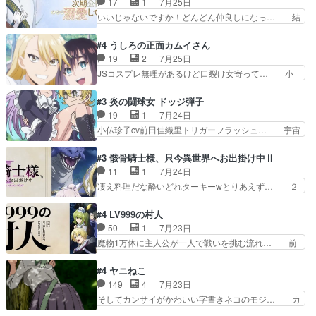
17
1
7月25日
ルが止まらない。南くんと… 黒絵の母とのやり取
都子さんを籠絡しに来ててやばいぞ… マネージャ
いいじゃないですか！どんどん仲良しになっ… 結
りでエヴァの加持さん思…
ー現実版初登場！バレーボールに… 藻掻きながら
婚初日で君を愛する気はないものはやはり… 今期
前に進もうとするあられと律少… ビオラスマイル
の恋愛系で1番これが好き。愛する気は… 今晩
#4 うしろの正面カムイさん
で相手の緊張を解く相手の共… たまったアニメ
は、2130頃からシンデレラガールズ… 公爵の妻
19
2
7月25日
50本だってｗ今日も帰った… マネージャー実在
なのに着てる洋服がシンプル。テー… まあ、これ
JSコスプレ無理があるけど口裂け女寄って… 小
した大逆風のハズなのに全…
は見なくていいな。むしろ判断が… 自分でも気づ
学生コスには無理あるぞ。そのベットの下… シヅ
くほど嫉妬してる様子は可愛い… 次期公爵様がな
カちゃんがヤバすぎてボキキしそう(ぇ… 口裂け
#3 炎の闘球女 ドッジ弾子
ぜかヒロイン化していますデ… 【今夜のアニメA
女って人を襲うって知らなかった…ポ… そのスタ
19
1
7月24日
は…】前向き没落令嬢×こ… 「ぼやっとしてたら
イルで小学生ファッションは口裂け… 相変わら
小仏珍子cv前田佳織里トリガーフラッシュ… 宇宙
菜園の領地の外まで開墾…
ず、尺の都合なのか原作漫画の細か… 除霊士カム
背景でナレが始まり音楽が1本引きギタ… 珍子を
イと助手シヅカのエッチで笑える… 今回はかつて
いたぶってるのか！？Cパートで懐か… 普通にド
#3 骸骨騎士様、只今異世界へお出掛け中Ⅱ
昭和キッズを恐怖のどん底へ突… 現代で有名な口
ッジが激アツ。いや羽仁衣が初めて… 優谷優の声
11
1
7月24日
裂け女登場！お市ちゃん、ポ… ろくろ首の除霊シ
優に「ちんこ」って言わせてて興… 珍子ちゃ
凄え料理だな酔いどれターキーwとりあえず… ２
ーン「悪霊退散」のパチン…
ん………！！！！？！先週に引き続… これは意図
期第３話感想：まさか最初に出て来た兄妹… 妹想
的に1～2話でスルーしたことだ… これは本作に
いの良いお兄ちゃん！！現場も楽しかっ… 第３話
#4 LV999の村人
限ったことでなく、最近のアニ… 東山朱莉
をｄアニメストアで視聴しました。視… ローデン
50
1
7月23日
（AkariHIGASHIYAM… こんなに可憐で可愛い泣
王国ホーバン領を訪れたアーク一行… 1期に引き
魔物1万体に主人公が一人で戦いを挑む流れ… 前
き虫メイドが僅か3…
続き２期にも出演させていただけ… 1期の頃から
半は魔族へ恨みを持つだろうパルナの強い… 両親
思ってたんだけどヒロインのエ… 依頼を受けて問
を魔物と人間に殺された鏡の生い立ち。… 勇者た
#4 ヤニねこ
題解決特筆する事は無いが、… 今週もありがとう
ちを信じてアリスを預ける、鏡を信じ… 勇者パー
149
4
7月23日
ございます耳がヒクヒクな… 時計台に登ってるの
ティが仲間になった！？会話が通じ… 鏡の過去、
そしてカンサイがかわいい字書きネコのモジ… カ
見ると挟まれないか心配…
辛すぎて胸が苦しくなりました…… 最初、勇者パ
ンサイねこさん、魅力的な姿と表情が可愛… お前