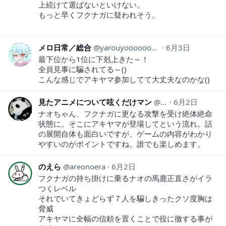
上続けて選ばないといけない。
もっと早くフクナガに疑われそう。
メロ日常／総合
yarouyooooooooo
6月3日
最下位から1位に下剋上きた～！
全員見事に騙されてる～()
こんな感じでアキヤマ参加してて大丈夫なのかな()
見たアニメについて呟くだけマン
animeozy
6月2日
ナオちゃん、フクナガに更なる攻撃を受け絶体絶命
状態に。そこにアキヤマが登場してという流れ。話
の展開自体も面白いですが、ゲームの内容がわかり
やすいのがポイントですね。誰でも楽しめます。
のえら
areonoera
6月2日
フクナガの持ち掛けに乗るナオの馬鹿正直さがイラ
つくレベル
それでいてきょどらず７人を騙しきったクソ度胸は
脅威
アキヤマに全幅の信頼を置くことで役に徹する事が