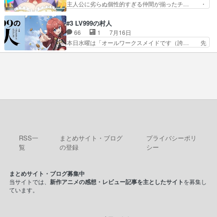
主人公に劣らぬ個性的すぎる仲間が揃ったチ… ・
視聴しました。視聴…
￣￣￣￣￣￣￣￣￣￣名場面アイ… メンバーと部
ショッピングモールでドッジボールするな… 颯爽
室をどうにかする為に動く安海… ウケるために色
登場!因縁のライバル!善の立ち位置で… しょーも
#3 LV999の村人
んなジャンル描いてどんどん… 春の南東の空のお
な…こんなもん真面目に見たらバカ… 宿命のライ
66
1
7月16日
とめ座付近明るい星は20… 明るい現役の青春と
バルの襲撃に始まり、燃えるシチ… 早くもライバ
本日水曜は「オールワークスメイドです（誇… 先
暗い過去の情念とが良い…
ルチーム。敵もなかなかに個性… があると思った
入観に縛られない鏡の姿勢と、アリスの笑… 本日
のだがほとんど覚えていない 聖アローズ学院闘球
22:59まで！✦キャストサイン入り… 人族と魔族
部も登場し、魅力的なキ… やはり強敵に勝つには
の融合を目指す浩二…目指すもの… アリスとメノ
特訓だよ。平仮名で呼… ライバル登場から特訓ま
ウの話から魔王軍の大規模な宣… 鏡から「アリ
で異常なテンポと異…
ス、共存の道はやっぱ険しいぜ… 鏡とソフトクリ
ーム食べるアリス凄い幸せそ… アリスの優しさと
浩二の揺るがない信念に思… 鏡さん、活躍する度
に好感度爆上がりですね… ケンタウロス族面白か
ったですね♪タカコち…
RSS一
まとめサイト・ブログ
プライバシーポリ
覧
の登録
シー
まとめサイト・ブログ募集中
当サイトでは、
新作アニメの感想・レビュー記事を主としたサイト
を募集し
ています。