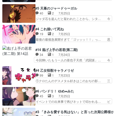
の立場わかって無さすぎやしまた… ヨミツガと
ワンの刀が斬った者の中にまさかの…影森… 激し
BLEACHは完全に豪華な展開… 透子ちゃん、柚
いバトル回の最後に、予想外の引きシン… これっ
#5 天幕のジャードゥーガル
子にも優しいし可愛いしこの… ユキノさんから玲
て作者が描きたいのは"ユルの物語"… デラさんの
40
2
7月25日
夜の父親の話で、そのイメ… あやかしの頂点に立
秘密がちょっとわかった回、正直… 左さんと刀持
ジャダ石を盗んだと疑われたことから、シタ… 今
つ鬼龍院家の現当主が息…
ちさんが対決♪あとどこぞのじ… 何処も彼処も言
回のシタラは表情が豊かで、モンゴルでの… だい
ってる事が全部嘘じゃ無さそ… 戦況が目まぐるし
ぶややこしいことになってたオープニン… テンポ
#4 これ描いて死ね
く動いていてずっと胸が熱… 同時視聴｜
も良いし毎話良いところで引くから全… 盟友ドレ
19
2
7月25日
DaemonsRealm｜リア… これまで騙していた東
ゲネ后との出会い。次週のドレゲネ… さて、登場
最後の最後急展開すぎて「ゴッッッ！！」っ… 思
村を捨てて新郷家に来…
人物多いけどついていけるのか私… 今回は遂にド
ってた以上にセリフとかしっかりした漫画… 今回
レゲネ登場という話彼女の在り… チャガタイ兄さ
は泣かなかった！漫画描きのハウツー回… この作
#14 逃げ上手の若君(第二期)
んがめっちゃ可愛かったなド… まさかの展開にめ
品はこういうのをズバッとキメるの上… 藤子不二
34
1
7月24日
ちゃくちゃテンション上が… チャガタイの所へ密
雄に親しんだ人にはとてもフィット… 赤福のヌル
今回輝いたもう一人の亜也子天然「武闘派」… 今
偵に行ったはずがドレゲ…
ヌルした動きとかネームを褒めら… 漫研が気にな
回は強敵小笠原貞宗と時行の対面内容盛り… 言い
って仕方ない先生がかわいい。… 漫画のノウハウ
逃れすら逃げ上手亜也子のアシストに支… そう
#4 乙女怪獣キャラメリゼ
から新たな仲間まで。本作品… 今回エンディング
か、亜也子もまだ9歳なのか‥ときゆき… 「亜也
99
1
7月23日
テーマが流れるのが早い（… この作品の世界に
子のドキドキ・大作戦！・長寿丸を一… 目玉と耳
①クロたんのデスメタル好きはこのおぢの影… 三
も、一応デジタルという概…
を相手に言葉で繰り広げる戰もノラ… 時代設定ど
石さんのキャラなんかミサトさんっぽいな… なん
うなってる笑目力が強すぎて睨ま… ときメモ画面
か好きになれんキャラだなぁ作品もイン… 相変わ
#6 バンドリ！ ゆめ∞みた
からのいらすとやは草だった。… 今回は亜也子回
らず生物学者には見えないわね響野君… 正体を知
45
3
7月25日
でしたね頼もしさと乙女らし… 貞宗、キモいギョ
らないのにどちりも肯定してくれた… 黒絵がハル
イベントでの出来事で再びネットで叩かれる… ビ
ロ目としか思ってなかった…
ゴンになっても、南を助けて大事… OPにデスボ
オラの次の一手が動き始めました。それに… ビオ
入ってるのは黒絵がデスメタル… 黒絵が男で唯一
ラがまじで何がしたいかわからん！先生… 陰キャ
#3 「きみを愛する気はない」と言った次期公爵様が
心を許す、母の友達である光… 黒絵の可愛さレベ
の間合いにスルっと入ってきて相手の… ビオラが