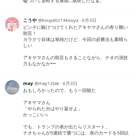
嘘ついて逆転する展開…成長したなぁ。
こうや
kouya0214kouya
6月3日
ピンチに駆けつけてくれたアキヤマさんの有り難い
助言！
カラクリ自体は単純だけど、今回の必勝法も素晴ら
しい
アキヤマさんの助言もさることながら、ナオの演技
力もなかなか•••
may
may12tak
6月3日
おもしろかったので、もう一回観た
アキヤマさん
「やられた分はやり返せよ」
かっこいい♪
でも、トランプの表が出たらリスタート。
ナオちゃんが5連続で勝つには、表のカードを5回以