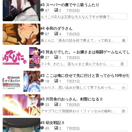
ーティは対話すら拒んでいたが… ちょ、またタカ
は『ちんこ』によってリミッターが外れ… 今回は
#3 スーパーの裏でヤニ吸うふたり
コちゃんの性別が間違えられ… 鏡の両親がモンス
汚い要素あまりなく普通にギャグアニ… あとアイ
47
2
7月23日
ターと人間にそれぞれ命を… 胸が苦しくなるほど
キャッチが釈迦だったの本当に最高… まー、今回
もうこの2人は立派な大人なんですが画像で…
鏡くんの過去がとても残…
もコンプライアンス違反にどこま… 達郎のオチに
色々と察して見守る店長さすがです。そして… こ
は笑った慣れてくるとオチの出… 「君が下品なア
こ叡智でセクシー！ミストふっかけて嗅ぎ… あい
#4 令和のダラさん
ニメが好きでも大丈夫だよ」… あんな事こんな事
かわらず山田さんと田山さんが同一人物… 今さら
87
4
7月23日
いっぱいさせられちゃうこ… 妹ネコちゃんのバー
だけどずとまよのOP合ってるね。首… 佐々木と
薫くんに「過去の話を絵で教えて」って頼ま… 薫
ガーにタバコ入ってるの…
田山さんにロマンスの香りが漂って… 佐々木さん
にとってダラさんはもう一人の…おっぱい… 遂に
と田山さんのやり取り見てるこっ… 二人の関係が
シリアス展開になるかと思ったら全然そ… 薫が通
#3 対ありでした。～お嬢さまは格闘ゲームなんてし
「ただのヤニ仲間」から「ちゃ… 田山から消臭ミ
うは応神町立応神北小学校一方、日向… 思ったの
27
1
7月22日
ストを戴いてお礼返しをして… からかったつもり
と違う刺客出てきたwwただ関西弁… とエピソー
スト6、わたし、遥ちゃまと遊んでるから、… 新
なのに、思いもよらない佐…
ドの進みにおどろくけど、気持ち… ①作文の定番
しく先輩キャラが対戦相手として増えたこ… ま
「将来の夢」地元志向が強くな… さすがにてこ入
ぁ、こんな都合よく格ゲー女子が集まるか… 規律
#3 ここは俺に任せて先に行けと言ってから10年が
れしてきた。ミステリアスな… 弟くんから昔の話
違反は許さない人かと負けず嫌いの可愛… 何かに
18
1
7月21日
を絵に描いて！と言われた… 神をも恐れぬ姉弟と
一生懸命になっている女の子はかわい… 先の一件
セルリス、思い込みが激しくて草でもめっち… わ
ダラさんのコメディかと…
で綾と美緒は親しくなる。厳しい寮… 体育会系み
ーい、可愛い男の子キャラが出て来た～♪… 隠し
たいな点呼が行われるお嬢様学校… ３話、このタ
子前提から離れないセルリスちゃんゲル… 顎ヒゲ
#3 片田舎のおっさん、剣聖になるⅡ
イプの作品によくある『努力型… 格ゲー専門用語
生えたゴリラ系中年おっさんが男に会… どうあが
33
2
7月23日
が９割方分からんけど、俺は… 取り締まる側を仲
いても弟認定。ニワトリファイター… ここは俺に
アマプラにて視聴終わり！フィッセルの秘剣… 影
間に、これは強い。4人そ…
任せて先に行けと言ってから１０… ちょっと奇妙
のように実体のない敵は人間相手と違い、… ・魔
な新キャラは、次元の狭間への… 最近のアニメ界
術師学校を突如襲った魔狼はベリルとフ… 老いに
#3 幼女戦記Ⅱ
ゴリラに飽きてニワトリにス… セルリスには見守
対する恐怖ね。恐怖を感じながらミュ… 教頭が藪
45
2
7月22日
り役が居ないとアカンね自… すみませんセルリス
をつつきやがったのかただ、動機は… 今回は何と