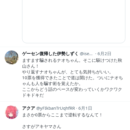
ゲーセン復帰した伊勢しずく
isesizuku
6月2日
ますます騙されるナオちゃん。そこに駆けつけた秋
山さん！
やり返すナオちゃんが、とても気持ちがいい。
10票を獲得できたことで道は開けた。ついにナオち
ゃんも人を騙す術を覚えたか。
ここからどう話のペースが変わっていくかワクワク
ドキドキだ
アクア
yFIkbanTrUqhfRR
6月1日
まさか0票からここまで逆転するなんて！
さすがアキヤマさん