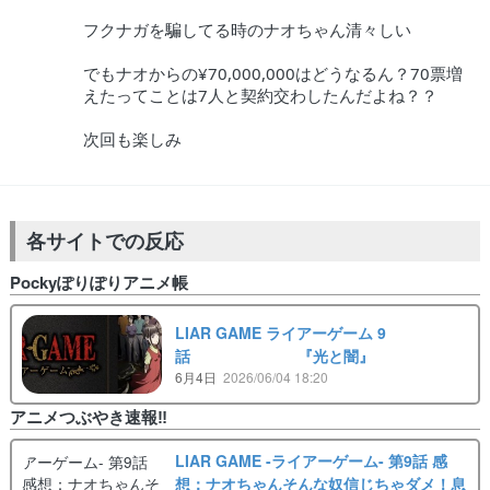
フクナガを騙してる時のナオちゃん清々しい
でもナオからの¥70,000,000はどうなるん？70票増
えたってことは7人と契約交わしたんだよね？？
次回も楽しみ
各サイトでの反応
Pockyぽりぽりアニメ帳
LIAR GAME ライアーゲーム 9
話 『光と闇』
6月4日
2026/06/04 18:20
アニメつぶやき速報‼︎
LIAR GAME -ライアーゲーム- 第9話 感
想：ナオちゃんそんな奴信じちゃダメ！息