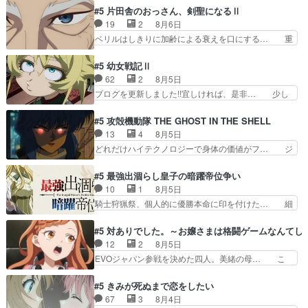
ジゴロというかナチュラルヒ… みなもと仲良く話
鈴奈（@0suzuna0）が【マリー… 村ごと乗っ取
#5 片田舎のおっさん、剣聖になるⅡ
す隼人を見てなぜか不安に… 無理なダイエットは
られてたら流石に気付かないか… 《漫画版少し読
19
2
8月6日
禁物だけど、なかなか結… 「これからもお手入
んだことある》エリックとゴ… ロックは敵に容赦
ベリルはしきりに加齢による衰えを口にする… 重
れ、がんばりゅ」ありが…
無くブスっといくから気持… 勇者パーティー再結
ねた歳のせいにしていた限界を超えて命の… いい
成して先にいけで激アツ… 爆縮、幻覚、主人公結
んじゃないですか。魔物の群を発見した… アマプ
#5 幼女戦記Ⅱ
構エグいことするよな… ねぇ猫耳ガール、敵の根
ラにて視聴終わり！サーベルボア討伐… を言い訳
62
2
8月5日
城に乗り込む事を同… 世もや替えが利くと復活P
にしたくないものですねwボア狩り… 先生として
ブログを更新しました!!宜しければ、是非… 少し
とは？！もう来週…
のベリルが好きだけど、今回みた… 4人だけでサ
でもマシな負け方を選んだゼートゥーア… ゼート
ーベルボアを狩りに行く。野営… ・実家周辺でサ
ゥーアの唯一の手駒が強すぎる笑あお… 私にとっ
#5 攻殻機動隊 THE GHOST IN THE SHELL
ーベルボアが暴れてると聞い… ちょっと年齢の事
て完全にご褒美回ゼー様の葉巻シー… やはりター
13
4
8月5日
を言いすぎとゆーか言い訳… ベリルの母もやはり
ニャが後方指揮だと展開に迫力が… “貧乏籤百連
どれだけハイテクノロジーで身体の価値がフ… ジ
只者じゃなかったかベリ…
無料ガチャ”100連でも1回… 2期入ってから地味
ャミングも伏線になるかと思った回想シー… フチ
だよね。ただでさえ幼女… 「餌になってもらわね
コマだいぶ理性持ち始めた。この世界の… 原作読
#5 最強出涸らし皇子の暗躍帝位争い
ばならぬ」って言葉に… ゼートゥーア左遷によっ
んだのもう何年も前なのに、覚えてる… コイルの
10
1
8月5日
て参謀本部の連携が… 緊張感ある戦闘描写とギャ
汚職を突き止めるべくバトーの指導… やまとん1
騎士狩猟祭、個人的に優勝本命に印を付けた… 細
グ今週の『有能な…
号はどこの部分で使うのだろう？… 日本とロシア
かい設定を考えるのが面倒な時は古代魔法… エル
が絡む政治の話かつ色々な用語… 第５話を
ナがチートすぎる笑アルは最初から自分… プラネ
#5 対ありでした。～お嬢さまは格闘ゲームなんてし
primevideoで視聴しまし… 前回同様『イノセン
ット・ウィズ展開アツいな「騎士狩猟… 麦茶どこ
12
2
8月5日
ス』を含む押井・神山版… 第５話「EPISODEラ
ろかタイトル通り麦茶の出涸らしぐ… 第５話を
EVOジャパン参戦を決めた四人。美緒の母… こ
ストの母親の気持…
ABEMAで視聴しました。視聴に… 復讐に燃える
の作品に唯一足りないと思ってた(無くて… 見た
吸血鬼兄弟の弟ですいいキャラ… クリスタ皇女
目は気品溢れてるのに中身は…美緒ママ… テー
#5 きみが死ぬまで恋をしたい
が“萌え”なのでこの娘が皇帝… ウサギ好きそうな
マ：格ゲー大会に行くには？感想は、美… 大会を
67
3
8月4日
王女殿下がかわいい。幼馴… ついに始まった狩猟
前に格ゲー熱が高まる一方、百合の本… 東京で開