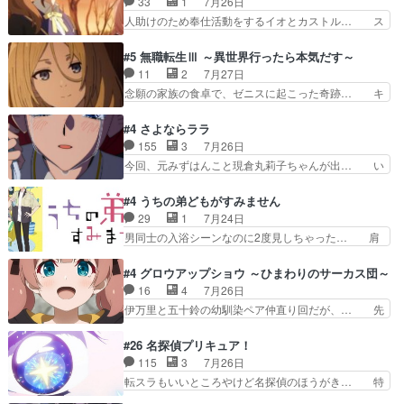
33
1
7月26日
ー』にて「ア… 安木路佐ウル子役で出演いたしま
キルが揃う。広い墓を捜索中、遼河… 村正はそん
人助けのため奉仕活動をするイオとカストル… ス
したクォリ…
なおどろおどろしいエピソードあ… 気持ちよくし
ピカも大概怖がりだけど、カストルが更に… イオ
ようとしてるのはわかるけど。… 韓国ご自慢の俺
とカストルの共通点は、魔法の制御が出… 椋鳥の
#5 無職転生Ⅲ ～異世界行ったら本気だす～
レベのアニメ制作を日本に奪… 予言で正体がバレ
大群て…住民から迷惑がられてない？… キングコ
11
2
7月27日
る、もう騙し討ちは出来な… 村正の墓、アニメで
ングor進撃の巨人牡羊座のアルデ… スピカ・イ
念願の家族の食卓で、ゼニスに起こった奇跡… キ
見ると一杯で怖いな。ア…
オ・カストルという組み合わせ。… 有り余るパワ
スをせがむロキシーが可愛い過ぎ！妹達へ… エリ
ーが制御出来ない誰かの為に力… スピカの放り込
ナリーゼの悪魔の囁きwクリフとエリナ… 悪魔の
#4 さよならララ
みかたが雑になってきてるな… イキりカストルは
囁きやめてくださいwおい、1番重要… ゼニスも
155
3
7月26日
怖がりやったかあスピカな… 鏡の世界への突入と
感情が出てきてて良い方向に進んで… 第５話を
今回、元みずはんこと現倉丸莉子ちゃんが出… い
新たな依頼サブタイトル…
ABEMAで視聴しました。視聴に… クリフとエリ
や、これけっこうおもしろいかも知れん。… 王子
ナリーゼさんが夫婦になり、ノ… エリナリーゼ様
様とは...本当の愛とは...なんぞ… テンポの良いボ
#4 うちの弟どもがすみません
相変わらずで草ルディ君釣り… ルーデウスにシル
ケとツッコミで笑わせつつ、… この作品、ストー
29
1
7月24日
フィエットとロキシーとの… 離れ離れになったり
リーにも登場人物にも全く… 家で机に向かってる
男同士の入浴シーンなのに2度見しちゃった… 肩
別れがあったり絶望の大…
時の貧乏ゆすりとか、ラ… お姉ちゃんと話せ
ひじ張って素直に言葉が出てこない糸と源… 蛙を
た！！！！し、また1歩進… ヒメカの最後の言葉
散歩って逃げるよね！糸と類を助けよう… 類の面
#4 グロウアップショウ ～ひまわりのサーカス団～
に、ララは何を思うのだ… 息をするかのように3
倒見るのが1番大変そう糸は誰とでも… 源くんを
16
4
7月26日
話まで視聴。2026… ララの王子様探しが本格的
甘えさせるまでの糸と周りの出来事… 源くん、甘
伊万里と五十鈴の幼馴染ペア仲直り回だが、… 先
に動き出した回。…
えちゃうぞ宣言。思ったよりラブ… 糸ちゃんのま
週の雫スヴェトラーナ回に続き、今回は伊… い
っすぐな言葉、わたしも原作を… 主人公が当初の
や、これ素晴らしいコメディアニメだな。… 水着
#26 名探偵プリキュア！
目的を忘れてますますヤング… でも央太と親しく
回なのにビキニじゃない！これは時代背… 今回は
115
3
7月26日
するのは嫌。世話を拒んで… ゴメス（カエル）外
推しの吾野伊万里ちゃん担当回。これ… 伊万里さ
転スラもいいところやけど名探偵のほうがき… 特
で散歩させてたのか(*…
んの手品回であり水着回ね。瑞佳ち… 売り上げが
に板野サーカスはプリキュアで見れるとは… あん