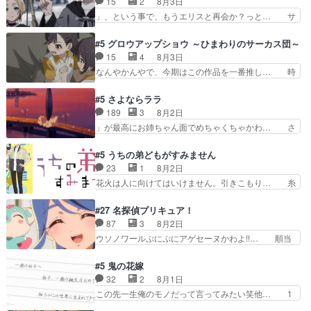
15
2
8月3日
上バスでの会話を反芻…恋… OPEDとも無人バー
リアは能力は最上級のくせに、… とうとうアリア
」、という事で、もうエリスと再会か？っと… サ
ジョンから主人公２人…
と直接競う場がきたこれまで… 毎度ながらのスピ
ラの再登場によってルーデウスの成長が確… 人間
カの顔面芸推しのハナちゃ… クソレビュータリス
関係の清算が粛々と進められているサラ… サラと
#5 グロウアップショウ ～ひまわりのサーカス団～
マン趣味ダダ漏れで好き… 期末試験が始まろうと
の関係に対して完全に「昔の女」とし… ルーシー
15
4
8月3日
しておりスピカは対策… 能力鑑定胸像タリスマン
にデレるルディが完全に親バカで微… サラとは会
なんやかんやで、今期はこの作品を一番推し… 時
氏容姿も評価してし…
ってほしいちゃんとした別れ方し… サラは未練0
給50円じゃ借金は減らない(^_^;サ… 葵ちゃん可
だと言っていたけど人の気持ち… 実は結構好きな
愛すぎるな楠木ともりちゃんのね… デフォルメさ
#5 さよならララ
キャラモヤモヤする別れ方だ… 役で出演させてい
れた表情が特に多かったのが印… 葵＆茜の回も良
189
3
8月2日
ただきました！よろしくお… 毎クールメインヒロ
きでした。あの証拠写真、ひ… 互いが互いのこと
」が最高にお姉ちゃん面でめちゃくちゃかわ… さ
インを好きになっちゃう…
を想っているのにすれ違っ… 第５話をｄアニメス
すがに割れた窓ガラスの弁償は求められた… 逡巡
トアで視聴しました。視… 葵ちゃんに〝瑞佳ちゃ
を振り切ってみんなに謝ったララの思い… 仕事に
#5 うちの弟どもがすみません
んと練習したい〟と言… 本当この作品は「キャ
馴染めない辺り観ていて苦しいところ… ララちゃ
23
1
8月2日
ラ」を活かすのがうま… みずかちゃんの介入で双
んの事情はもう少し皆に話して良い… ララと茉里
花火は人に向けてはいけません。引きこもり… 糸
子の仲にヒビが………
とで初のアルバイト。七転八倒し… 労働するプリ
はまだ柊の顔も見たことなかったっけ！1… って
ンセスえらい。プリンセスの精… アンデケン行っ
お名前を見たんだけどあの中村大樹さん… 糸ちゃ
#27 名探偵プリキュア！
てケーキ食べて、帰りにカメ… ララが働く事での
んカッケー、色んな意味でwゲームが… 姉から性
87
3
8月2日
てんやわんや。働いて大変… 地道に働き人と関わ
的興奮覚えてないよね？なんて言わ… テーマ：引
ウソノワールぷにぷにアゲセーヌかわよ!!… 順当
る日々の中に愛を見いだ…
きこもりの理由感想は、久しぶり… 元ゲーマーな
にマコトジュエルの争奪戦をやったと。… 記憶を
ので、はちゃめちゃ楽しく作業… 糸ちゃんと源く
取り戻し正式に探偵事務所で働き始め… ポワロ、
#5 鬼の花嫁
んの距離感おかしいね(*´… 糸と源ははよ好きお
元ネタを解説して原作に誘導するの… くれあさん
32
2
8月1日
うとると言わんかい！引… ショウくんと対等に話
の探偵としての初事件にしてちょ… ・急にクイズ
この先一生俺のモノだって言ってみたい笑他… 1
すためにゲームをする…
番組が始まったw・妖精ウソノ… るるかの助手だ
歳からの誕生日プレゼント………とは思っ… 玲夜