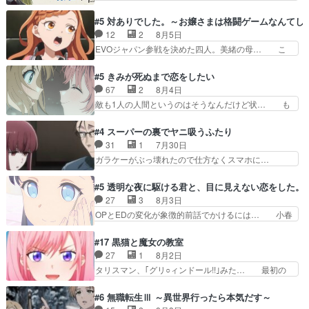
号はどこの部分で使うのだろう？… 日本とロシア
かい設定を考えるのが面倒な時は古代魔法… エル
が絡む政治の話かつ色々な用語… 第５話を
ナがチートすぎる笑アルは最初から自分… プラネ
#5 対ありでした。～お嬢さまは格闘ゲームなんてし
primevideoで視聴しまし… 前回同様『イノセン
ット・ウィズ展開アツいな「騎士狩猟… 麦茶どこ
12
2
8月5日
ス』を含む押井・神山版… 第５話「EPISODEラ
ろかタイトル通り麦茶の出涸らしぐ… 第５話を
EVOジャパン参戦を決めた四人。美緒の母… こ
ストの母親の気持…
ABEMAで視聴しました。視聴に… 復讐に燃える
の作品に唯一足りないと思ってた(無くて… 見た
吸血鬼兄弟の弟ですいいキャラ… クリスタ皇女
目は気品溢れてるのに中身は…美緒ママ… テー
#5 きみが死ぬまで恋をしたい
が“萌え”なのでこの娘が皇帝… ウサギ好きそうな
マ：格ゲー大会に行くには？感想は、美… 大会を
67
2
8月4日
王女殿下がかわいい。幼馴… ついに始まった狩猟
前に格ゲー熱が高まる一方、百合の本… 東京で開
敵も1人の人間というのはそうなんだけど状… も
祭。エルナの活躍で上位…
催される格ゲー大会に参加すること… Japanに向
う着れないからってどういう意味だろうな… ミミ
けて外泊届にサインをもらっ… 長崎から大会のた
を人間に戻して欲しいでも自分達が代わ… ご視聴
#4 スーパーの裏でヤニ吸うふたり
めに東京へ!/でも観光よ… 旅の支度全部やってく
ありがとうございました見るたびに切… 誰かと思
31
1
7月30日
れる先輩、なんだかん… 第５話をｄアニメストア
ったらちゅー先輩か。しれっと相方… 第５話感
ガラケーがぶっ壊れたので仕方なくスマホに…
で視聴しました。視…
想：コ□した相手にも家族や…､戦… つらい回
佐々木さんとは同い年くらいに思ってたけど… や
だ……つらすぎる……。エスタ先輩… 今週のシー
はり出オチ感が否めず、エピソードの打率… 田山
#5 透明な夜に駆ける君と、目に見えない恋をした。
ナとミミも可愛かった2人の関係… 確かに相手に
さんが佐々木さんに沼っていく…こんな… 佐々木
27
3
8月3日
も家族や大切な人はいるけど、… 白シャツが作業
さん、腕フェチなんですね笑最近まじ… 佐々木が
OPとEDの変化が象徴的前話でかけるには… 小春
着みたいなもんなんですかね…
ガラケーからスマホに変えるって、… もうドラマ
の透明なモヤのかかった世界。どんな女… そう
版孤独のグルメファンコンテンツ… 「お腹冷えち
か、こんな風に見えてるのかぁ。かける… 完全な
#17 黒猫と魔女の教室
ゃわない？佐々木さんの優しさ… 先行で見た時よ
両片思いになりましたねぇ…OPとE… 余計な物
27
1
8月2日
り2人のやり取りに癒しを感… ABEMA版の7〜8
は描かず白く靄がかった小春ちゃん… 光も感じな
タリスマン、｢グリ○ィンドール!!｣みた… 最初の
話佐々木が実年齢以上…
い完全な盲目なんやね…おめかし… 母役に能登さ
障害ゴーレムを全員で力を合わせて倒… アリアは
んって禁じ手使ってきたー！E… 今回は小春視点
ホントスピカが大好きだよね。ツン… 一等級ポテ
#6 無職転生Ⅲ ～異世界行ったら本気だす～
も描かれていて良かった本当… 股に海豚を挟み水
ンシャルのアリアちゃん可愛くて… そういや、ア