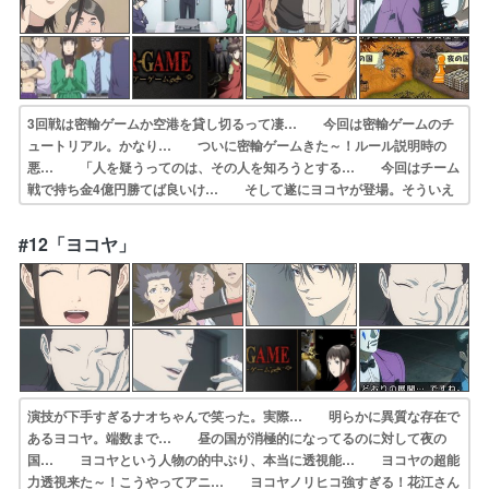
3回戦は密輸ゲームか空港を貸し切るって凄… 今回は密輸ゲームのチ
ュートリアル。かなり… ついに密輸ゲームきた～！ルール説明時の
悪… 「人を疑うってのは、その人を知ろうとする… 今回はチーム
戦で持ち金4億円勝てば良いけ… そして遂にヨコヤが登場。そういえ
ばいまし… 次のステージは密輸ゲーム黙秘されたら金額… 「疑う
ことはその人を知ること」、見てるこ… 密輸ゲーム、スタート。特に
#12「ヨコヤ」
理解が難しいゲ… 敗者復活戦はミウラの離脱で幕を閉じた。そ…
演技が下手すぎるナオちゃんで笑った。実際… 明らかに異質な存在で
あるヨコヤ。端数まで… 昼の国が消極的になってるのに対して夜の
国… ヨコヤという人物の的中ぶり、本当に透視能… ヨコヤの超能
力透視来た～！こうやってアニ… ヨコヤノリヒコ強すぎる！花江さん