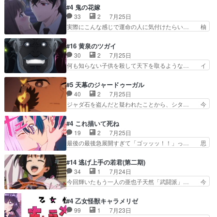
上がっても借金返済へで何故か海… 父親のスパル
なはプリキュア仲間には自分が未来から… の活
#4 鬼の花嫁
タ教育のせいで瑞佳がヒモカス… 伊万里ちゃんの
躍、敵を圧倒ってのはおおよその流れだ… キュア
33
2
7月25日
人前での苦手意識を抱えなが… 第４話をｄアニメ
エクレール初変身＆初戦闘。プリキュ… キュアエ
実際にこんな感じで運命の人に気付けたらい… 柚
ストアで視聴しました。視…
クレールは強いが力を制御できない… キュアエク
子は玲夜の屋敷に住む事になり使用人達は… 運命
レール可愛く最強つよい!!!!… 緊張感があるけどピ
の花嫁は一見すると甘い夢、理想の天国… 玲夜さ
#16 黄泉のツガイ
ッコロで始まってちょっ… バカおもろいやん
んのご両親の登場ですこの世に数多い… 玲夜のお
30
2
7月25日
www実質まどマギやんけ… しかも実質的にエク
父さんが石田彰だったことに驚きを… 主人公自分
何も知らない子供を殺して天下を取るような… イ
レールが倒したビルであ…
の立場わかって無さすぎやしまた… ヨミツガと
ワンの刀が斬った者の中にまさかの…影森… 激し
BLEACHは完全に豪華な展開… 透子ちゃん、柚
いバトル回の最後に、予想外の引きシン… これっ
#5 天幕のジャードゥーガル
子にも優しいし可愛いしこの… ユキノさんから玲
て作者が描きたいのは"ユルの物語"… デラさんの
40
2
7月25日
夜の父親の話で、そのイメ… あやかしの頂点に立
秘密がちょっとわかった回、正直… 左さんと刀持
ジャダ石を盗んだと疑われたことから、シタ… 今
つ鬼龍院家の現当主が息…
ちさんが対決♪あとどこぞのじ… 何処も彼処も言
回のシタラは表情が豊かで、モンゴルでの… だい
ってる事が全部嘘じゃ無さそ… 戦況が目まぐるし
ぶややこしいことになってたオープニン… テンポ
#4 これ描いて死ね
く動いていてずっと胸が熱… 同時視聴｜
も良いし毎話良いところで引くから全… 盟友ドレ
19
2
7月25日
DaemonsRealm｜リア… これまで騙していた東
ゲネ后との出会い。次週のドレゲネ… さて、登場
最後の最後急展開すぎて「ゴッッッ！！」っ… 思
村を捨てて新郷家に来…
人物多いけどついていけるのか私… 今回は遂にド
ってた以上にセリフとかしっかりした漫画… 今回
レゲネ登場という話彼女の在り… チャガタイ兄さ
は泣かなかった！漫画描きのハウツー回… この作
#14 逃げ上手の若君(第二期)
んがめっちゃ可愛かったなド… まさかの展開にめ
品はこういうのをズバッとキメるの上… 藤子不二
34
1
7月24日
ちゃくちゃテンション上が… チャガタイの所へ密
雄に親しんだ人にはとてもフィット… 赤福のヌル
今回輝いたもう一人の亜也子天然「武闘派」… 今
偵に行ったはずがドレゲ…
ヌルした動きとかネームを褒めら… 漫研が気にな
回は強敵小笠原貞宗と時行の対面内容盛り… 言い
って仕方ない先生がかわいい。… 漫画のノウハウ
逃れすら逃げ上手亜也子のアシストに支… そう
#4 乙女怪獣キャラメリゼ
から新たな仲間まで。本作品… 今回エンディング
か、亜也子もまだ9歳なのか‥ときゆき… 「亜也
99
1
7月23日
テーマが流れるのが早い（… この作品の世界に
子のドキドキ・大作戦！・長寿丸を一… 目玉と耳