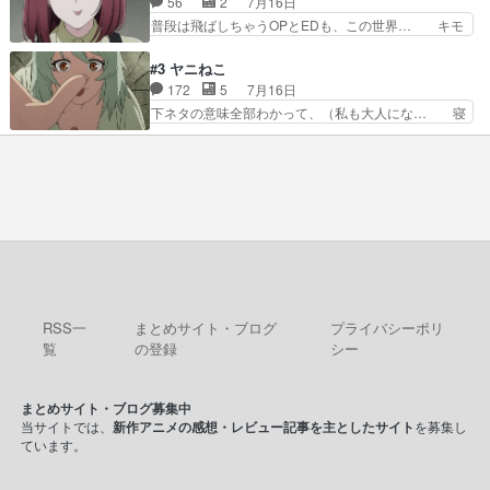
56
2
7月16日
ェアリィブゥケのイベント… ・ビオラはあられを
隕石で負傷した体の部位を補修した… 次のゲーム
普段は飛ばしちゃうOPとEDも、この世界… キモ
見つけて悪だくみを策略…
での対決のエピソード。そうなっ… ポリスホッパ
い自覚あるくせに弁えを知らない男。未… ほんと
ーの仲の良さがとても良いエン… 現状特に面白く
にヒロイン（山田/田山）のアンニュ… こんどは
#3 ヤニねこ
はない3話も大差なかったら… うーん…キャラが
そっちが機嫌わる。永遠に気づかん… 昨日は寝落
172
5
7月16日
どんどん出てくるが紹介が… お話が平坦なのよ
ちしてしまったので都合の良い女… 新卒で泣かせ
下ネタの意味全部わかって、（私も大人にな… 寝
ね。なんかこう内輪だけで…
て怒られたり煙草の匂いにがっ… 2人(1人)と近づ
ゲロってそんなヤバかったんか。じゃ、寝… 生活
く距離。別人だと思って… うん、確かに"にぶす
終わってるけど猫だから運動能力高いの… 相変わ
木"だwwこんな分か… あれだけ怒り心頭の花嫁ア
らずひたすらに汚くて下品なエピソー… 最初の職
ニメだっただけに… ドキっとするし、好きになっ
場をやめて、どうしようもなくふさ… 今回はカン
ちゃうここの田…
サイとアルちゃんが登場しました… 寝る前に「ヤ
スすう」2話を観ました。やは… 子供達を時節柄
サッカーで悩殺、大家は獣人… この前会社の後輩
が電子タバコだったのにコ… …マジかよ…酒出て
きたやん…飲み方が奴に…
RSS一
まとめサイト・ブログ
プライバシーポリ
覧
の登録
シー
まとめサイト・ブログ募集中
当サイトでは、
新作アニメの感想・レビュー記事を主としたサイト
を募集し
ています。