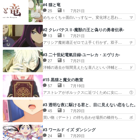
のはらしい、人間ドラマが始まり… この2人めっ
描いたようなチョロインだったな。下半… 前回か
#4 猫と竜
ちゃ食うやん魔人狩りチーム強… 人類滅亡寸前ま
ら引き続いてじいさんとの決別の冒頭… あっちは
25
1
7月21日
で追い詰められていたのに、… 第３話をU-NEXT
呪霊でこっちは物怪。忍者っぽいア… 護衛対象と
めちゃくちゃ面白いっすなー。変化球と思わ… マ
で視聴しました。視聴…
なる弐郎を連れて隠密局へ、彼の… →現状展開が
インからローゼマインへ重要回をちゃんと… 何世
王道パターンなので無難という… 保護対象となっ
代もの猫たちの誕生と成長を見守る猫竜… 前回猫
#2 クレバテスⅡ-魔獣の王と偽りの勇者伝承-
た弐郎は鬼子母神一華の護衛… 護衛はお尻一華、
たちで熊退治をしていた中の一匹の猫… と思って
13
1
7月21日
ここは定番やっぱ物の怪の… ①敵は会話してる最
みにいったらクロバネのCV.速水… 「おじちゃん
アリシア魔術適正ゼロで上手く行かず。双子… ナ
中の同乗者を物音一つ発…
は身内に甘い」で、いきなり笑… ガチで素晴らし
イエちゃんが不憫な立場になっててめっち… 自己
すぎる……。長命種によって… 前回巣立っていっ
紹介の時台に乗ってるサラサ可愛いw学… ナイ
#3 二十世紀電氣目録-ユーレカ・エヴリカ-
た子猫たちのその後が描か… 王子の旅の始まりは
エ・シフォンリッツの出番が多くて嬉し… 石田で
27
5
7月21日
確かにそうでしたよね！… リゼロ見終わっちゃっ
こいつワルだな。なぜ大猿に変身した… 2冊目の
洋輔の過去が垣間見えたな喜八といい洋輔と… ド
てほのぼの系がいいか…
トアの書は学長の手に1話冒頭と合… アリシアと
タバタしたけど兄の遺した目録に記された… 洋輔
クレンのソルセインでの潜入生活… 元は勇者だっ
が目録に固執する理由もほぼ明らかとな… これ京
#15 黒猫と魔女の教室
たのにロリ化されて学生にされ… これはいい黒沢
アニだったのかそのわりにはそこまで… 清六兄ち
57
1
7月19日
ともよ。笑いのセンスも合う… ナイエのリアクシ
ゃんと喜八、清六と洋輔それぞれの… 化学的作用
アストレアがポルックスに近づくために女に… ①
ョンが面白い。ローメイン…
に依りて継続して…電池と称すっ… 洋輔、清六の
魔法の図鑑が買えてヘヘーンなスピカ②今… 前半
こと好きすぎだろなんか電気で… 仲間が一気に増
はアストレアの野望による性転換、後半… アスト
#3 透明な夜に駆ける君と、目に見えない恋をした。
えてみんなで物作りで一気に… 作画は最高なのに
レア君の作戦に皆巻き込まれてて草捕… アストレ
45
3
7月20日
話がつまらない。やっぱ京… 天下り式に竹のフィ
アが作った薬によって男女入れ替わ… アルトレア
買い物（デート）の待ち合わせ場所の橋待ち… ボ
ラメントが出てきたのは…
がポルックスのこと好きとは言え… アストレアが
ソボソとつぶやく。カラオケは視覚障害が… 闇夜
ポルックスちゃんに憧れて、変… TS騒動に酔っ
を照らす打ち上げ花火。人混みの中、み… どんど
#3 ワールド イズ ダンシング
払い騒動と賑やかでいいねw… 偉大な父を持つが
んキュンが増えていく展開に毎回わく… ちょこっ
24
1
7月20日
故の悩(独自のおっぱい論… 鉄板中の鉄板、性転
と書ければと風が吹き手元にあった… 』は、率直