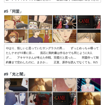
ぞ…！それ… 心理学の勉強になるね。金庫を破れる、って… ここ
で「つづく」なのかぁぁ:(；ﾞﾟ'ω… ドラマで視聴済みなので直ちゃん
#5「同盟」
の立場にな… 元天才詐欺師・アキヤマシンイチの協力を得…
やはり、怪しいと思っていたサングラスの男… ずっとめっちゃ喋って
たしナオが15番に目… 流石に契約書は作るかでも同じように8人
グ… アキヤマさんが考えた作戦、完璧だと思った… 同盟作って契
約書まで交わしたのに、まさか… 正直、原作を読んでなくても、Xの
正体や投… マツバラさんがXで、ミヤハラヒトミは事務… ゲーム
ごとに必ず半数に分かれて投票を続け… ヒトミさんが怪しいな〜と途
#9「光と闇」
中から思った。… 追い込まれる直ちゃん！しかし、犯人はミス…