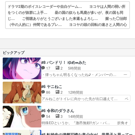
ドラマ2期のボイスレコーダーや自白ゲーム… ヨコヤは人間の弱い所
をつくのが抜群に上手… 昼の国の奴らも馬鹿が多いが、夜の国も同
じ… ご視聴ありがとうございました来週もよろし… 握った◯治郎
（中の人的に）仲間であるプレ… ヨコヤの頭の回転の速さと人間の心
理を利用… 夜の国のヨコヤ支配がますますひどく……。… ヨコヤ
は飴と鞭で夜の国の独裁支配を強化、… やはりヨコヤいいですね。昼
の国が勝てる流… 役で出演いたしました。次回も緊張が止まり…
ピックアップ
#8 バンドリ！ ゆめ∞みた
17
2
5時間前
・律っちゃん明るくなったね♪・メンバーの… 一
難去ってまた一難、律がビオラの呪縛から… 「私
はあなたが嫌いなんです」「バンドやめ… 何が起
#6 ヤニねこ
きているのか！？次週、みゅーたいぷ… ビオラ
86
2
12時間前
様、律ちゃんを奪うのではなく敢えて… 助けたい
アルねこがトイレに向かった先が出口越えて… ペ
気持ちはあるでも、それだけじゃど… あられ等の
ンペンねこの俗っぽさがまじでおもしろか… まだ
学校へ転校してきた律の歓迎会が… そろそろ解散
健康でいられると信じて欲に塗れた獣人… ♥︎⁡ꔛア
#6 令和のダラさん
イベント発生かなっと思ったけ… ようやくバンド
ルにゃん。みたら、描きたくなっ… 最近雰囲気変
54
3
14時間前
の中での深い対話やそこから… ああいうのまとめ
わってきたな…江ノ島を聖地巡… アルねこは金持
特殊EDというか、『激昂無頼!!ガン・バ… 折角オ
動画って言うんですか？あ…
ちなん？つーかお嬢様が多い… 虫だらけの汚部屋
カルトものの雰囲気だったのにEDが… 小5男子に
はガチでやめてずっこける… 第６話をLeminoで
理想のご近所さん♡こんな姿でビ… 足らん、足ら
#5 転校先の清楚可憐な美少女が、昔男子と思って一