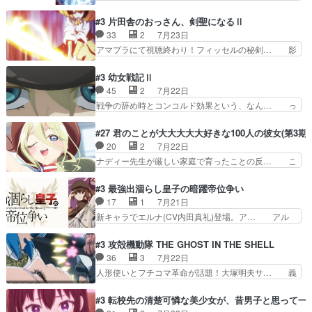
で綾と美緒は親しくなる。厳しい寮… 体育会系み
ーい、可愛い男の子キャラが出て来た～♪… 隠し
たいな点呼が行われるお嬢様学校… ３話、このタ
子前提から離れないセルリスちゃんゲル… 顎ヒゲ
#3 片田舎のおっさん、剣聖になるⅡ
イプの作品によくある『努力型… 格ゲー専門用語
生えたゴリラ系中年おっさんが男に会… どうあが
33
2
7月23日
が９割方分からんけど、俺は… 取り締まる側を仲
いても弟認定。ニワトリファイター… ここは俺に
アマプラにて視聴終わり！フィッセルの秘剣… 影
間に、これは強い。4人そ…
任せて先に行けと言ってから１０… ちょっと奇妙
のように実体のない敵は人間相手と違い、… ・魔
な新キャラは、次元の狭間への… 最近のアニメ界
術師学校を突如襲った魔狼はベリルとフ… 老いに
#3 幼女戦記Ⅱ
ゴリラに飽きてニワトリにス… セルリスには見守
対する恐怖ね。恐怖を感じながらミュ… 教頭が藪
45
2
7月22日
り役が居ないとアカンね自… すみませんセルリス
をつつきやがったのかただ、動機は… 今回は何と
戦争の辞め時とコンコルド効果という、なん… っ
萌えでした魔族の男の子…
言ってもフィッセルの活躍がカッ… 人型以外の相
て毎回なってますが、「コンコルド効果」… ミニ
手と戦うのはゼノ・グレイブル… アクション主体
アニメ『ようじょしぇんき2』本編に加… 」はち
#27 君のことが大大大大大好きな100人の彼女(第3期)
で中身がほとんどなかった。… 単純単調な話にな
ょっと無能過ぎんかサンプル数1やん… ターニャ
20
2
7月22日
っちゃってて、、、え？そ… 徐々にわかってくん
が思ってる方向に進まずこれでまた… 合衆国と帝
ナディー先生が厳しい家庭で育ったことの反… こ
のよなぁこれ以上動けな…
国で小競り合い中、同盟国が講和… 戦争は始める
の辺りから原作を見ていないので、ナディ… 自
より終わらせる方が難しいって… 和平交渉のため
由、アメリカ、日本人、国語教師＋新たな… ナデ
#3 最強出涸らし皇子の暗躍帝位争い
にイルドアの大佐がサラマン… 直属の部下ですら
ィー（大和撫子、やまと100Girl… 美しすぎる美
17
1
7月21日
戦争継続派か。。戦争は始… 「（あの量の差が気
しいに美しいは美しすぎてうっ… 25)BP○さん見
新キャラでエルナ(CV内田真礼)登場。ア… アル
になるッ!!!）」ジェ…
逃して26)最高の機能… 前任退職、後任の教師ナ
ノルトがエルナにいじられ絡みする回。… 今期見
ディー。後半いつも… ⑬先生が日本人と看破した
るアニメが多いｗ骸骨騎士様、只今異… 傀儡政権
#3 攻殻機動隊 THE GHOST IN THE SHELL
恋太郎正解らしい… ①次の新キャラは後任の国語
を狙っているのか、弟が皇帝になっ… エルナは
36
3
7月22日
教師…フラグを… どうしてもルー大柴が頭を横切
100%善意で絡んでくるのがやっ… アルノルトが
人形使いとフチコマ革命が話題！大塚明夫サ… 義
る新ヒロイン…
魔法特化で基礎体力は一般人以… これリアル内田
体工場のシーンと女子会での「今の人格っ… ・
家ならヤバイトドメの踏みつ… ラブコメディは突
2029年の科学文明について我々の世界… まず、
#3 転校先の清楚可憐な美少女が、昔男子と思って一
然にに求めていたのは頭の… 主人公含めどいつも
効果音がいい。私が思うに、銃撃戦が… いきなり