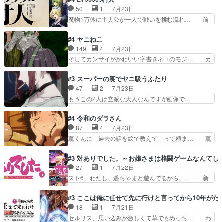
限ったことでなく、最近のアニ… 東山朱莉
をｄアニメストアで視聴しました。視… ローデン
50
1
7月23日
（AkariHIGASHIYAM… こんなに可憐で可愛い泣
王国ホーバン領を訪れたアーク一行… 1期に引き
魔物1万体に主人公が一人で戦いを挑む流れ… 前
き虫メイドが僅か3…
続き２期にも出演させていただけ… 1期の頃から
半は魔族へ恨みを持つだろうパルナの強い… 両親
思ってたんだけどヒロインのエ… 依頼を受けて問
を魔物と人間に殺された鏡の生い立ち。… 勇者た
#4 ヤニねこ
題解決特筆する事は無いが、… 今週もありがとう
ちを信じてアリスを預ける、鏡を信じ… 勇者パー
149
4
7月23日
ございます耳がヒクヒクな… 時計台に登ってるの
ティが仲間になった！？会話が通じ… 鏡の過去、
そしてカンサイがかわいい字書きネコのモジ… カ
見ると挟まれないか心配…
辛すぎて胸が苦しくなりました…… 最初、勇者パ
ンサイねこさん、魅力的な姿と表情が可愛… お前
ーティは対話すら拒んでいたが… ちょ、またタカ
は『ちんこ』によってリミッターが外れ… 今回は
#3 スーパーの裏でヤニ吸うふたり
コちゃんの性別が間違えられ… 鏡の両親がモンス
汚い要素あまりなく普通にギャグアニ… あとアイ
47
2
7月23日
ターと人間にそれぞれ命を… 胸が苦しくなるほど
キャッチが釈迦だったの本当に最高… まー、今回
もうこの2人は立派な大人なんですが画像で…
鏡くんの過去がとても残…
もコンプライアンス違反にどこま… 達郎のオチに
色々と察して見守る店長さすがです。そして… こ
は笑った慣れてくるとオチの出… 「君が下品なア
こ叡智でセクシー！ミストふっかけて嗅ぎ… あい
#4 令和のダラさん
ニメが好きでも大丈夫だよ」… あんな事こんな事
かわらず山田さんと田山さんが同一人物… 今さら
87
4
7月23日
いっぱいさせられちゃうこ… 妹ネコちゃんのバー
だけどずとまよのOP合ってるね。首… 佐々木と
薫くんに「過去の話を絵で教えて」って頼ま… 薫
ガーにタバコ入ってるの…
田山さんにロマンスの香りが漂って… 佐々木さん
にとってダラさんはもう一人の…おっぱい… 遂に
と田山さんのやり取り見てるこっ… 二人の関係が
シリアス展開になるかと思ったら全然そ… 薫が通
#3 対ありでした。～お嬢さまは格闘ゲームなんてし
「ただのヤニ仲間」から「ちゃ… 田山から消臭ミ
うは応神町立応神北小学校一方、日向… 思ったの
27
1
7月22日
ストを戴いてお礼返しをして… からかったつもり
と違う刺客出てきたwwただ関西弁… とエピソー
スト6、わたし、遥ちゃまと遊んでるから、… 新
なのに、思いもよらない佐…
ドの進みにおどろくけど、気持ち… ①作文の定番
しく先輩キャラが対戦相手として増えたこ… ま
「将来の夢」地元志向が強くな… さすがにてこ入
ぁ、こんな都合よく格ゲー女子が集まるか… 規律
#3 ここは俺に任せて先に行けと言ってから10年が
れしてきた。ミステリアスな… 弟くんから昔の話
違反は許さない人かと負けず嫌いの可愛… 何かに
18
1
7月21日
を絵に描いて！と言われた… 神をも恐れぬ姉弟と
一生懸命になっている女の子はかわい… 先の一件
セルリス、思い込みが激しくて草でもめっち… わ
ダラさんのコメディかと…