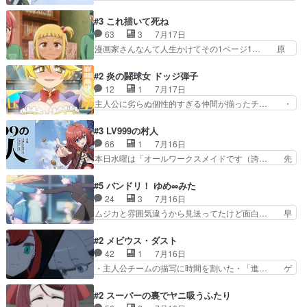
なるの怪奇組とのネタ被… 呪いの人形、人形相手
話目のキラキラなユリウス様にそう言えば… いろ
に除霊出来るん？。w… ショートアニメならでは
いろあったんだな。奥様の心が彼の心を… 政略結
#3 これ描いて死ね
のテンポの良さが光… 呪いの人形ドジっ子すぎる
婚による妬みから色んな嫌がらせを受… 【今夜の
63
3
7月17日
しかも仲間になる… 呪いの人形がビビっとるぞ。
アニメAは…】前向き没落令嬢×こ… マウントに
漫画家さんなんて人生かけてその1ページ1… 原
今回あんまりエ…
気付かない素直な主人公大丈夫か… もうユリウス
作も読み始めたらアニメでの物語の再構築… 前向
の保護者みたい笑マウントに全… 次期公爵夫人が
きで真っ直ぐな主人公と、拗らせに拗ら… にて、
#2 炎の闘球女 ドッジ弾子
それでいいのか？と思わない… 貴族は階級社会で
落語部長役で出演させていただきまし… すげえお
12
1
7月17日
大変だ。や、やはり同性に… 第２話をU-NEXTで
もしろかった。アバンの諸星大二郎… ◤￣￣￣￣
主人公に劣らぬ個性的すぎる仲間が揃ったチ… ・
視聴しました。視聴…
￣￣￣￣￣￣￣￣￣￣名場面アイ… メンバーと部
ショッピングモールでドッジボールするな… 颯爽
室をどうにかする為に動く安海… ウケるために色
登場!因縁のライバル!善の立ち位置で… しょーも
#3 LV999の村人
んなジャンル描いてどんどん… 春の南東の空のお
な…こんなもん真面目に見たらバカ… 宿命のライ
66
1
7月16日
とめ座付近明るい星は20… 明るい現役の青春と
バルの襲撃に始まり、燃えるシチ… 早くもライバ
本日水曜は「オールワークスメイドです（誇… 先
暗い過去の情念とが良い…
ルチーム。敵もなかなかに個性… があると思った
入観に縛られない鏡の姿勢と、アリスの笑… 本日
のだがほとんど覚えていない 聖アローズ学院闘球
22:59まで！✦キャストサイン入り… 人族と魔族
#5 バンドリ！ ゆめ∞みた
部も登場し、魅力的なキ… やはり強敵に勝つには
の融合を目指す浩二…目指すもの… アリスとメノ
24
3
7月16日
特訓だよ。平仮名で呼… ライバル登場から特訓ま
ウの話から魔王軍の大規模な宣… 鏡から「アリ
ムジカと雰囲気違うから見送ってたけど面白… 早
で異常なテンポと異…
ス、共存の道はやっぱ険しいぜ… 鏡とソフトクリ
く分からせられて気持ちよくさせてほしい… あら
ーム食べるアリス凄い幸せそ… アリスの優しさと
れが偶然イベント会場に居合わせてしま… ビオラ
#2 メビウス・ダスト
浩二の揺るがない信念に思… 鏡さん、活躍する度
こいつほんま……残りの2人はビオラ… 見てて興
42
1
7月16日
に好感度爆上がりですね… ケンタウロス族面白か
奮と息苦しさを同時に感じさせるビ… ビオラちゃ
・主人公チームの描写に時間を割いた・「進… ゲ
ったですね♪タカコち…
んのお陰であられちゃんと律ちゃ… ・日本語特有
ームを勝利へ導いたアラキの先読みの能力… 急に
のぼくわたは海外版でどうなる… まさかこの作品
主人公の強火古参ファン出てきたけど何… 勝利に
#2 スーパーの裏でヤニ吸うふたり
に今期一の悪役がいたとは。… 友達との会話でフ
浮かれる面々の中、アラキは自分の能… ラムスは