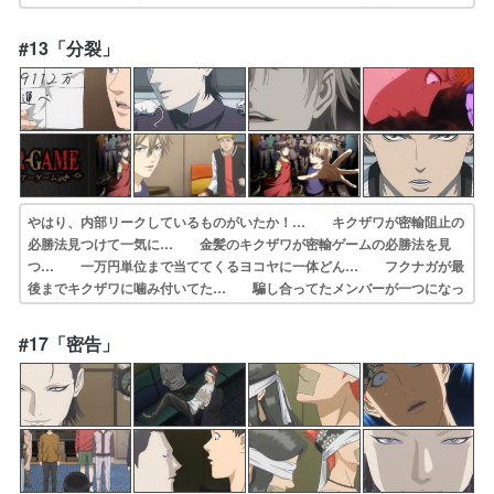
の低めの… ネアルコ役の福山潤さんがゼロを連呼して思… ヨコヤ
は花江さんなのね。とりあえず「パス… 心理戦なのかトリックか、何
#13「分裂」
を仕掛けられて… 密輸ゲームが始まって早々に相手チームに圧…
やはり、内部リークしているものがいたか！… キクザワが密輸阻止の
必勝法見つけて一気に… 金髪のキクザワが密輸ゲームの必勝法を見
つ… 一万円単位まで当ててくるヨコヤに一体どん… フクナガが最
後までキクザワに噛み付いてた… 騙し合ってたメンバーが一つになっ
た事で、… 密輸の阻止方法を見つけたという菊澤。だが… 言われ
てみれば単純な仕掛けだったけど、キ… トランクの中にぬいぐるみが
#17「密告」
入っていること… てっきり先週が第1クール最終話だとまさか…