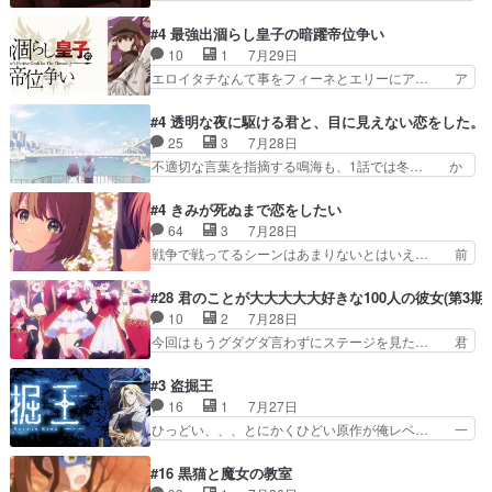
語った家族を失った喪無感が、… 連邦に対して有
トーがカッコいいと思ってたら、トグサが… あの
利な講話条件を引き出すため… コンコルド効果に
見た目もうただのロボでしかないんだよ… 俺らの
#4 最強出涸らし皇子の暗躍帝位争い
油を注ぐターニャの勝利軍… 犠牲を払っても良い
汗拭きそりゃいやだろwwバトー＆ト… イノセン
10
1
7月29日
ならお前たちが前線へ行… 戦闘がアッサリし過ぎ
スの元となった回だけど、ガイノイ… アダム・リ
エロイタチなんて事をフィーネとエリーにア… ア
じゃない？戦争がメイ…
ンクやジェイムスン(教授)型サ… アンドロイドも
ルも気付かなかった事を…フィーネは自分… モン
おっさんの汗を拭くのは嫌や… 押井守監督のイノ
スターを呼ぶ笛？黒幕は狩猟祭とは関係… 平凡な
#4 透明な夜に駆ける君と、目に見えない恋をした。
センスの土台になったエピ… コミカルなのにも慣
少女に見える眼鏡w眼鏡属性は持ち合… 神アニ
25
3
7月28日
れてきました。１話でし… ロボットの反乱は今と
メ、ケテーイ！「騎士狩猟祭、前夜の… フィーネ
不適切な言葉を指摘する鳴海も、1話では冬… か
なっては良くある話し…
がアルノルトに活躍してもらいたが… 第４話を
けると鳴海のやり取り微笑ましいw良い奴… どう
ABEMAで視聴しました。視聴に… 第４話、アル
接していいのかわからず戸惑うかけるも… 盲目だ
#4 きみが死ぬまで恋をしたい
とフィーネの２度目のデート出… マジできな臭い
と相手の表情も分からないからどう思… 今期のバ
64
3
7月28日
ぞ帝位争い。姉からの刺客を… ふぃーねと町の様
ックナンバーみたいなOPアニメ。… 初デートで
戦争で戦ってるシーンはあまりないとはいえ… 前
子を見に行ったら町中で窃…
冬月を笑わせようとする姿も冬月… 特に大きな事
回までにあまり見れなかったようなシーナ… ミミ
件やイベントが起きるでもなく… 初デートで冬月
の存在で揺らぐ14クラス約束された死… ミミの
#28 君のことが大大大大大好きな100人の彼女(第3期)
を笑わせようとする姿も冬月… 3話までは主人公
秘密をあっさり受け入れたのは拍子抜… 蘇生魔法
10
2
7月28日
がどうでもいいことでずっ… 花火購入に浅草へ…
って下衆い国なら進退窮まったら手… 蘇生魔法ヤ
今回はもうグダグダ言わずにステージを見た… 君
行き当たりばったり訪問…
バイけどミミいなかったら詰んで… アニメオタク
のことが大大大大大好きな１００人の彼女… 100
あるある：作中に花が登場する… ご視聴ありがと
カノ版ラブライブ！？こういうのは人… 俺、みん
#3 盗掘王
うございました！アリとセイ… ごめん、そういう
なのレッスン動画をDVDが焼きき… アナウンス
16
1
7月27日
話がしたい作品じゃないの… 第４話感想：その口
役で出演いたしましたみんなのア… 恋太郎ファミ
ひっどい、、、とにかくひどい原作が俺レベ… 一
止め効果あるかな？ミミ…
リーがガチでアイドルに挑戦！… ギャグギャグし
般人が巻き込まれることもあるのか結構面… 久野
くもド直球で泣ける回来たな… 【完全初見】100
美咲さんと言えば幼女！アイマスの市原… 遼河は
#16 黒猫と魔女の教室
カノGirlfrien… 『アイドル伝説恋太郎ファミリ
目的の為には人命も軽視するタイプの… 4つのス