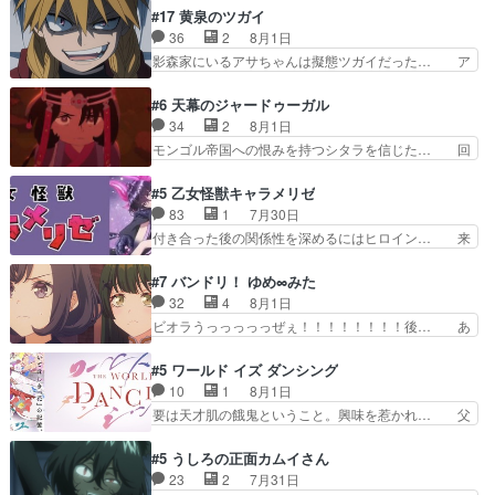
った？今回が初めての探偵活… 探偵じゃなかった
さん柚子に18年分の誕生日プレゼント… 柚子は
#17 黄泉のツガイ
の！？クレアさん探偵すぎ… 突然のポアロクイズ
鬼龍院家から初めて学校に通う事にな… プレゼン
36
2
8月1日
は草なんよ。んで、あん… 今回からついにくれあ
ト攻撃ヤバすぎるwwwヴァイオレ… 玲夜さまサ
影森家にいるアサちゃんは擬態ツガイだった… ア
が探偵事務所の仲間に…
プライズの、これまでの柚子ちゃ… 玲夜から柚子
サが置かれた立場や気持ちを汲んで熱くな… 屋敷
へ17年分の誕生日&を未来に… 「​​13歳の柚子ちゃ
にアサはいなかった逆にガブちゃんはい… 影森の
#6 天幕のジャードゥーガル
んへ…もう中学生な… 梅原の人が18歳になるま
当主が際限なくツガイを増やせるのに… 今回はも
34
2
8月1日
での誕生プレゼン… なよなよした男（cv石田彰）
うガブちゃんさんの悲鳴にも似た怒… ユルと戦っ
モンゴル帝国への恨みを持つシタラを信じた… 回
梅ちゃんがた…
た時から伏線が張られていたのが… しかしアサ
想が淡々と語られるのだけどいつの間にか… オゴ
は、兄様に会いたいbotだと思… ツガイには優し
タイの妃になってもその心は晴れず、モ… ドレゲ
#5 乙女怪獣キャラメリゼ
い筈のガブちゃん、アキオの… 色々とひっかけが
ネの過去、宝石だった彼女が人になり… ドレゲネ
83
1
7月30日
あって、最終的に嫌な終わ… ゴンゾウが従える大
の過去、、辛かった、、あのジャタ… 年上旦那が
付き合った後の関係性を深めるにはヒロイン… 来
量のツガイに何事かと思…
良い人でも、女は宝石でただ笑っ… ダイルの儀式
夢ちゃんがキングコングなのいい味付けだ… ずっ
の神々しさたるや。一気に空気… ドレネゲの辛い
とメスってて何この可愛い生物。クラス… 付き合
#7 バンドリ！ ゆめ∞みた
過去には同情の言葉しか…シ… 奥様に悲しい過
い始めたら始めたでまた違った悩みが… と一歩ず
32
4
8月1日
去…萌え袖が可愛いね、と思… ドレゲネとシタ
つ踏み出す黒絵ちゃん微笑ま新汰の… ツインテー
ビオラうっっっっっぜぇ！！！！！！！！後… あ
ラ、2人だけの同盟が結成さ…
ルが可愛いお茶目な妹ちゃんです… しかも過去も
られちゃん、僕っ子になってから取り戻し… ビオ
重いんかいかつては自分に自信… リップを塗って
ラが悪魔すぎて気分が悪くなってきたこ… 声優ま
#5 ワールド イズ ダンシング
らっしゃるからかしらお顔が… 黒絵「怪獣に憧れ
とめました(７話まで)仲町あられ/… ビオラの策略
10
1
8月1日
るのはいいけど自分自身が… 素の自分はどちらな
がバッチリ嵌って最高wwwこ… 自信あれば評価
要は天才肌の餓鬼ということ。興味を惹かれ… 父
のかはまだ不明だが見せ…
なんて気にしないし、充実し… ・バーチャルだけ
の観阿弥と袂を分かった？鬼夜叉が田楽の… 猿楽
ど、みゅーたいぷ初ライブ… OPこんなんだっ
の鬼夜叉と田楽の増次郎。小さないざこ… 着眼点
#5 うしろの正面カムイさん
け？と思ったら歌唱シーン… の、らいぶシーン
は良くとも、先鋭的すぎるのか。芸能… 鬼夜叉は
23
2
7月31日
＿!!­­--­­--­… それだけでええやん！！しかし、ビオラ
石也と共に観世座をあとにし、三条… 観世座を離