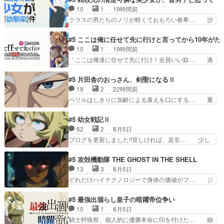
視聴しました。視聴… モジャンボみたいになって
んぞぉぉぉ!!!特に透過光と… 超常の存在を信じる
10
1
19時間前
ますよヤクちゃん… 1合を直で飲むのヤバいし、
日向と友隆の出会いが夏… ダラさんの6本の腕っ
クラスの男たちのノリが軽くておもろい春希… 沙
酔ってそのまま…
てそういうことだった… もしかしてもしかしてが
紀は隼人への片思いを拗らせているタイプ… みな
全てありまして『お… 『過去回想①』しっかり男
もちゃんが透けブラしててびっくりして… レベル
#5 ここは俺に任せて先に行けと言ってから10年が
の子系趣味の薫◎… ガンバルゼーのOPを本気で
のキャラが登場。相変わらず顔や体の… 隼人が春
10
1
19時間前
作るんじゃねぇ… 日向と薫は親戚の新田家のとこ
希の級友を巻き込んだイジりに動じ… 第５話を
「ここは俺達に任せて先に行け！全員いい奴… 過
ろに訪れ最初…
U-NEXTで視聴しました。視聴… ラブコメで天然
去、あとを託したロックが今、2人にあと… 木下
ジゴロというかナチュラルヒ… みなもと仲良く話
鈴奈（@0suzuna0）が【マリー… 村ごと乗っ取
#5 片田舎のおっさん、剣聖になるⅡ
す隼人を見てなぜか不安に… 無理なダイエットは
られてたら流石に気付かないか… 《漫画版少し読
19
2
22時間前
禁物だけど、なかなか結… 「これからもお手入
んだことある》エリックとゴ… ロックは敵に容赦
ベリルはしきりに加齢による衰えを口にする… 重
れ、がんばりゅ」ありが…
無くブスっといくから気持… 勇者パーティー再結
ねた歳のせいにしていた限界を超えて命の… いい
成して先にいけで激アツ… 爆縮、幻覚、主人公結
んじゃないですか。魔物の群を発見した… アマプ
#5 幼女戦記Ⅱ
構エグいことするよな… ねぇ猫耳ガール、敵の根
ラにて視聴終わり！サーベルボア討伐… を言い訳
62
2
8月5日
城に乗り込む事を同… 世もや替えが利くと復活P
にしたくないものですねwボア狩り… 先生として
ブログを更新しました!!宜しければ、是非… 少し
とは？！もう来週…
のベリルが好きだけど、今回みた… 4人だけでサ
でもマシな負け方を選んだゼートゥーア… ゼート
ーベルボアを狩りに行く。野営… ・実家周辺でサ
ゥーアの唯一の手駒が強すぎる笑あお… 私にとっ
#5 攻殻機動隊 THE GHOST IN THE SHELL
ーベルボアが暴れてると聞い… ちょっと年齢の事
て完全にご褒美回ゼー様の葉巻シー… やはりター
13
3
8月5日
を言いすぎとゆーか言い訳… ベリルの母もやはり
ニャが後方指揮だと展開に迫力が… “貧乏籤百連
どれだけハイテクノロジーで身体の価値がフ… ジ
只者じゃなかったかベリ…
無料ガチャ”100連でも1回… 2期入ってから地味
ャミングも伏線になるかと思った回想シー… フチ
だよね。ただでさえ幼女… 「餌になってもらわね
コマだいぶ理性持ち始めた。この世界の… 原作読
#5 最強出涸らし皇子の暗躍帝位争い
ばならぬ」って言葉に… ゼートゥーア左遷によっ
んだのもう何年も前なのに、覚えてる… コイルの
10
1
8月5日
て参謀本部の連携が… 緊張感ある戦闘描写とギャ
汚職を突き止めるべくバトーの指導… やまとん1
騎士狩猟祭、個人的に優勝本命に印を付けた… 細
グ今週の『有能な…