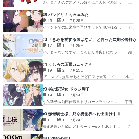
①クロたんのデスメタル好きはこのおぢの影… 三
も、一応デジタルという概…
を相手に言葉で繰り広げる戰もノラ… 時代設定ど
石さんのキャラなんかミサトさんっぽいな… なん
うなってる笑目力が強すぎて睨ま… ときメモ画面
か好きになれんキャラだなぁ作品もイン… 相変わ
#6 バンドリ！ ゆめ∞みた
からのいらすとやは草だった。… 今回は亜也子回
らず生物学者には見えないわね響野君… 正体を知
45
3
7月25日
でしたね頼もしさと乙女らし… 貞宗、キモいギョ
らないのにどちりも肯定してくれた… 黒絵がハル
イベントでの出来事で再びネットで叩かれる… ビ
ロ目としか思ってなかった…
ゴンになっても、南を助けて大事… OPにデスボ
オラの次の一手が動き始めました。それに… ビオ
入ってるのは黒絵がデスメタル… 黒絵が男で唯一
ラがまじで何がしたいかわからん！先生… 陰キャ
#3 「きみを愛する気はない」と言った次期公爵様が
心を許す、母の友達である光… 黒絵の可愛さレベ
の間合いにスルっと入ってきて相手の… ビオラが
17
1
7月25日
ルが止まらない。南くんと… 黒絵の母とのやり取
都子さんを籠絡しに来ててやばいぞ… マネージャ
いいじゃないですか！どんどん仲良しになっ… 結
りでエヴァの加持さん思…
ー現実版初登場！バレーボールに… 藻掻きながら
婚初日で君を愛する気はないものはやはり… 今期
前に進もうとするあられと律少… ビオラスマイル
の恋愛系で1番これが好き。愛する気は… 今晩
#4 うしろの正面カムイさん
で相手の緊張を解く相手の共… たまったアニメ
は、2130頃からシンデレラガールズ… 公爵の妻
19
2
7月25日
50本だってｗ今日も帰った… マネージャー実在
なのに着てる洋服がシンプル。テー… まあ、これ
JSコスプレ無理があるけど口裂け女寄って… 小
した大逆風のハズなのに全…
は見なくていいな。むしろ判断が… 自分でも気づ
学生コスには無理あるぞ。そのベットの下… シヅ
くほど嫉妬してる様子は可愛い… 次期公爵様がな
カちゃんがヤバすぎてボキキしそう(ぇ… 口裂け
#3 炎の闘球女 ドッジ弾子
ぜかヒロイン化していますデ… 【今夜のアニメA
女って人を襲うって知らなかった…ポ… そのスタ
19
1
7月24日
は…】前向き没落令嬢×こ… 「ぼやっとしてたら
イルで小学生ファッションは口裂け… 相変わら
小仏珍子cv前田佳織里トリガーフラッシュ… 宇宙
菜園の領地の外まで開墾…
ず、尺の都合なのか原作漫画の細か… 除霊士カム
背景でナレが始まり音楽が1本引きギタ… 珍子を
イと助手シヅカのエッチで笑える… 今回はかつて
いたぶってるのか！？Cパートで懐か… 普通にド
#3 骸骨騎士様、只今異世界へお出掛け中Ⅱ
昭和キッズを恐怖のどん底へ突… 現代で有名な口
ッジが激アツ。いや羽仁衣が初めて… 優谷優の声
11
1
7月24日
裂け女登場！お市ちゃん、ポ… ろくろ首の除霊シ
優に「ちんこ」って言わせてて興… 珍子ちゃ
凄え料理だな酔いどれターキーwとりあえず… ２
ーン「悪霊退散」のパチン…
ん………！！！！？！先週に引き続… これは意図
期第３話感想：まさか最初に出て来た兄妹… 妹想
的に1～2話でスルーしたことだ… これは本作に
いの良いお兄ちゃん！！現場も楽しかっ… 第３話
#4 LV999の村人