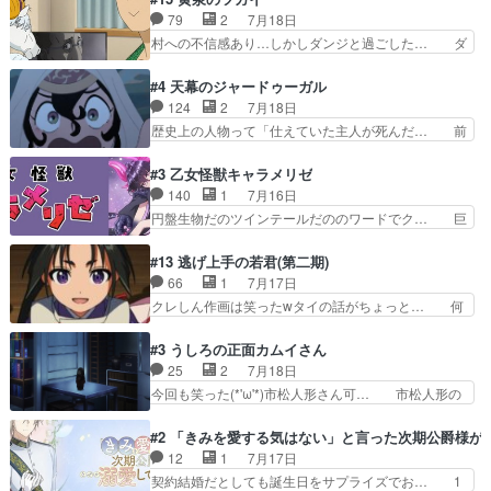
の何もない日常※もっと密着… LIMITかも知れな
くスカッっとしたずっと苦痛を伴って… 祖父母に
79
2
7月18日
い。キュアエクレール… ・解決編、完全に前4話
人の心があってよかった。それにし… 柚子が家族
村への不信感あり…しかしダンジと過ごした… ダ
で謎解きさせるスタ…
と決別する回柚子を傷つけた瑶太… 今期のアニメ
ンジが下界で偽アサを探す？聞きたいこと… ダン
で1番おもろい。鬼してほしい… 祖父母の柚子を
ジとの思い出を振り返るユルの表情が本… それぞ
#4 天幕のジャードゥーガル
守る姿や祖母の語る玲夜の眼… 常に言ってるけ
れの思惑が複雑に絡み合い、物語がさ… ユルは一
124
2
7月18日
ど、ラブコメの主役にも魅力… 家族にずっと理不
人になりたいのに、犬がそっと寄り… ダンジが
歴史上の人物って「仕えていた主人が死んだ… 前
尽に虐げられ、我慢を強い…
「俺は側にいる」と言ってくれた幼… 偽りだけで
提の違いはあれどファーティマに買われ寵… 侵略
は語れない友情だからこそ切なか… 今まで頼れる
した側にも人としての温かい暮らしがあ… ソルコ
#3 乙女怪獣キャラメリゼ
存在だったからこそ真実が重く… これまで積み重
クタニは本を奪うために起こった悲劇… 原論はあ
140
1
7月16日
ねてきた信頼があるからこそ… 一瞬スタッフのユ
なた達には当たり前でも私達には始… 周りの同胞
円盤生物だのツインテールだののワードでク… 巨
ーモア全開爆笑シーンが普…
がモンゴルの暮らしに慣れていく… 「肉の味を
大化した後に川へ入って小さく戻る。川に… 毎回
『血抜きしてあるからおいしい』… オープニング
クロたんのちょっとしたサービスカット… 面白い
#13 逃げ上手の若君(第二期)
になんか既視感を覚えるけどな… ソルコクタニが
設定の作品だね。夢の国デート回は怪… 結構評判
66
1
7月17日
憎むべき人であり、かつての… ラストの展開でぞ
になってたので見てみたけど、評判… 今時初デー
クレしん作画は笑ったwタイの話がちょっと… 何
くっとした。そういう方向…
トでそのチョイスは一発アウトだ… 結構、少女マ
で随所に実写入れるの？あと敵の顔芸は頼… 実写
ンガ的にシリアスな展開なのだ… 遊園地デート、
の講談から始まり途中も実写演出入った… 相変わ
#3 うしろの正面カムイさん
お互いの誤解が解けてよかっ… 円盤購入を検討し
らずコミカルなKAMAKURA良く… 動画検査させ
25
2
7月18日
始めるくらい最高だったな… 1人のjkとして普通
ていただきました！待ちに待っ… 1期目の導入も
今回も笑った(*'ω'*)市松人形さん可… 市松人形の
に生きたいのにそれを…
だけれどもぉ2期目の導入も… 観てたらいつの間
お市ちゃん登場。普通に昇天させ… 90年代の氏
にか終わってたwそれにし… Aパートでは逃若
の仕事を思わせるケレン味作画… あいかわらず杉
#2 「きみを愛する気はない」と言った次期公爵様が
党、Bパートでは庇番衆。… 故郷は遠きにありて
田さんのアドリブっぽいなに… ギャグもいいし作
12
1
7月17日
思ふものそれは時行の鎌… というただの日常回か
画も綺麗このシーンは原作… 呪いの人形は仲間に
契約結婚だとしても誕生日をサプライズでお… 1
と思いきや、そこから…