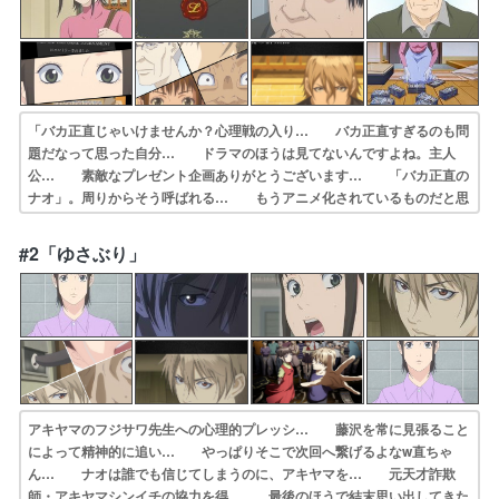
「バカ正直じゃいけませんか？心理戦の入り… バカ正直すぎるのも問
題だなって思った自分… ドラマのほうは見てないんですよね。主人
公… 素敵なプレゼント企画ありがとうございます… 「バカ正直の
ナオ」。周りからそう呼ばれる… もうアニメ化されているものだと思
っていま… 非常におもしろくなりそう原作既読だが記憶… ドラマ
が大ヒットした本作内容を知っている… ご視聴お願いします！1億円
#2「ゆさぶり」
の騙し合いがエ… ドラマ大好きだった作品のアニメ化内容は知…
アキヤマのフジサワ先生への心理的プレッシ… 藤沢を常に見張ること
によって精神的に追い… やっぱりそこで次回へ繋げるよなw直ちゃ
ん… ナオは誰でも信じてしまうのに、アキヤマを… 元天才詐欺
師・アキヤマシンイチの協力を得… 最後のほうで結末思い出してきた