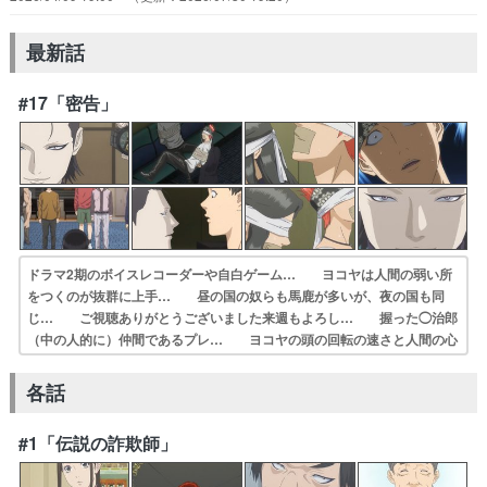
最新話
#17「密告」
ドラマ2期のボイスレコーダーや自白ゲーム… ヨコヤは人間の弱い所
をつくのが抜群に上手… 昼の国の奴らも馬鹿が多いが、夜の国も同
じ… ご視聴ありがとうございました来週もよろし… 握った◯治郎
（中の人的に）仲間であるプレ… ヨコヤの頭の回転の速さと人間の心
理を利用… 夜の国のヨコヤ支配がますますひどく……。… ヨコヤ
は飴と鞭で夜の国の独裁支配を強化、… やはりヨコヤいいですね。昼
各話
の国が勝てる流… 役で出演いたしました。次回も緊張が止まり…
#1「伝説の詐欺師」