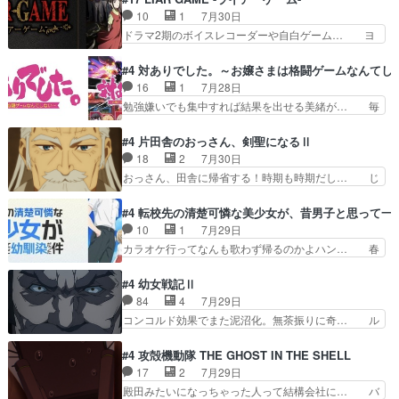
れww唐突な作画力の正… なんか今日はかなり一
さんと姉弟の母との出会いの話やはりダ… ダラさ
10
1
7月30日
瞬で終わっちまったっ… 先週と比べてまだまとも
んの過去話も佳境…げに恐ろしいは人… 第５話感
ドラマ2期のボイスレコーダーや自白ゲーム… ヨ
に見えた。4話は過…
想：２人の過剰な貢ぎ物?の礼とし… 第５話感
コヤは人間の弱い所をつくのが抜群に上手… 昼の
想：姉のお誕生会にダラさんを招待… 部分的に時
国の奴らも馬鹿が多いが、夜の国も同じ… ご視聴
#4 対ありでした。～お嬢さまは格闘ゲームなんてし
系列が4話と入れ替わってるのね… こんなデカイ
ありがとうございました来週もよろし… 握った◯
16
1
7月28日
のどうやって運ぶんだよ！？姉… ダラさん、人型
治郎（中の人的に）仲間であるプレ… ヨコヤの頭
勉強嫌いでも集中すれば結果を出せる美緒が… 毎
形態にもなれるんか!?w髪…
の回転の速さと人間の心理を利用… 夜の国のヨコ
晩スト６対戦を楽しむ４人。だが、期末試… どん
ヤ支配がますますひどく……。… ヨコヤは飴と鞭
なゲームも相手が強すぎるとやる気無く… テー
#4 片田舎のおっさん、剣聖になるⅡ
で夜の国の独裁支配を強化、… やはりヨコヤいい
マ：テスト勉強と大会感想は、美緒がテ… すげー
18
2
7月30日
ですね。昼の国が勝てる流… 役で出演いたしまし
ーーーーーーーー良い……。女性声優… 深夜の格
おっさん、田舎に帰省する！時期も時期だし… じ
た。次回も緊張が止まり…
ゲー対戦よりテストの方がよっぽど… 真剣に授業
いさん、ベリル、副団長、年長者が強い順… 底知
を受けて、夜は珠樹の部屋で格ゲ… 来たる定期テ
れない爺さんには夢が詰まってると思う… クル
#4 転校先の清楚可憐な美少女が、昔男子と思って一
ストに向けて勉強会！美緒ちゃ… 受験勉強と戦闘
ニ、ヘンブリッツ、ミュイと一緒におっ… 帰省、
10
1
7月29日
の2択なら戦闘を選ぶ娘w美… 勉強嫌いでバトル
お供ヒロインはクルニ。順番的には確… 父親から
カラオケ行ってなんも歌わず帰るのかよハン… 春
を選ぶって、ひぐらしの沙…
手紙が来た。サーベルボアの退治の… ここでヘン
希ちゃんの私服、めっちゃ可愛いぞ！！！… どう
ブリッツくんが同行するのが変で… ・ベリル、実
やらあの女優さんが春希のお母さんのよ… 春希ち
#4 幼女戦記Ⅱ
家に帰ることに・ベリルはミュ… おっさんの親と
ゃん姫ちゃんに野菜の子も凄え可愛い… 隼人くん
84
4
7月29日
なるとお爺ちゃんだよね孫扱… ・ベリル、実家に
のスマホを買いに行ってたけど完全… 第４話を
コンコルド効果でまた泥沼化。無茶振りに奇… ル
帰ることに・ベリルはミュ…
U-NEXTで視聴しました。視聴… スマホを買うた
ーデルドルフ中将自らが行う煙草と葉巻は… ブロ
め、都心で待ち合わせをした… OP曲きっかけで
グを更新しました!!宜しければ、是非… 計画通り
#4 攻殻機動隊 THE GHOST IN THE SHELL
見始めてたけどなんだかん… いきなりシリアス展
にはいかないね笑やり遂げた(ほぼ… 今回もター
17
2
7月29日
開ぶち込んでくるじゃん… 春希の家庭事情は複
ニャに不都合なことがあったりし… 白髪の男性が
殿田みたいになっちゃった人って結構会社に… バ
雑。食事とか隼人が親身…