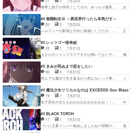
21
2
7月22日
こいつもカラフルなだけ… 跡継ぎ候補多すぎるw
のハラハラ感。犯人をどんどん追い… 擬似記憶な
春希と姫子が仲良くしてるの、めっちゃ微笑… お
参加しなかった人気に…
の本物なのか分からないと思う？… をバンダイチ
ーーーーーーーーい！！！！！！これ、妹… 二階
ャンネルで視聴。いやはや、ア… 1990年代の
堂さんが女性だってことみんな知らなか… 姫子さ
#4 無職転生Ⅲ ～異世界行ったら本気だす～
OVAならアリかな。ICT… 冒頭のアクションから
んと三岳さんがラストに姫子さんのお… 初めて夜
20
2
7月22日
釘付けだった。皆人形… ひとつの単体の作品とし
のコンビニに行った隼人と姫子は偶… こういう学
シルフィーが叡智な方向に勘違いしてたの、… 正
ては悪くないと思い…
園物のラブコメ元々好きだから設… にしても妹は
しい意味での淫乱だと思うギースいい顔に… をバ
普通にハルキに嫉妬せず仲良く… ３話に「三岳長
ンダイチャンネルで視聴。リーリャさん… なんか
#3 レッツゴー怪奇組
久」役で出演してまーす！み… 隼人の家庭は隼人
腹立つなぁルーデウスめ…これでエリ… トレント
23
1
7月21日
に家事の負担がかかってい… 三岳さんが隼人にと
は後に何らかの際に活躍するんやろ… アイシ
まさかのジャンプスケアオチは聞いてないぞ… 俺
って妹扱い止まりそうな…
ャ、、、なんと末恐ろしい妹なんだ！… ルーデウ
んちの押し入れどーなってるんだよー？あ… メチ
スが財宝の取り分をもらうときに多… 残り湯なら
ャ子の従姉妹シュラ子登場。主人公眼福… 跡目争
#3 きみが死ぬまで恋をしたい
しゃあない。狂犬かくましいつ来… 本作はぬるい
いの新キャラ登場で、今回はシュール… めちゃ子
90
5
7月21日
ハーレムではなく、真面目に一… エリスはしばら
のいとこかわいい今回主人公の驚き… メチャ子を
死んでも魔法で生き返るから死なないって事… ミ
くEDだけやね。アイシャ、…
くしゃみと鼻水が止まらなくなる… お父さんに押
ミ不在の際のシーナ、アリとセイランとの… ミ
し付けられた本独特やし、おま… シュラ子ちゃん
ミ、最後のその顔は怖いよ...。てかタ… もはや人
#3 魔法少女リリカルなのは EXCEEDS Gun Blaze Ve
をちびっ子にしたあの玉、も… 半裸の警官の方が
間なのかも怪しい戦闘シーンがない… 今話第LO
19
1
7月21日
怖い。ライバルキャラかわ… 霊媒師が人の肩に霊
／原画で参加させていただきまし… 皆大好き、ロ
女子高生の太ももおおおおおおおおおお！！… や
を乗せるな笑なんてモノ…
リの全裸だーーーーーーッッッ… シーナとミミが
っぱり、そんなはまって見てる感じでは、… 『久
友だちになってよかった。ミ… ダークな世界観に
瀬シイナと夜海トワ』今回はフォロワー… なのは
#3 BLACK TORCH
芽吹く百合の花。ミミ(c… ルームメイト1ヶ月経
と出逢い炎の魔人の能力を人類の為に… ・シイ
17
1
7月21日
ってシーナがミミの人… もう後戻りできないぞ」
ナ、トワと出会う親近感を感じる2人… 篠宮マナ
ついに主要メンバー集結しましたね〜部隊の… 鬼
してくるとは思わん…
が登場したけど公式サイトに20歳… リリカルな
子母神、桐原との馴れ初めは多分に衝突気… 絵に