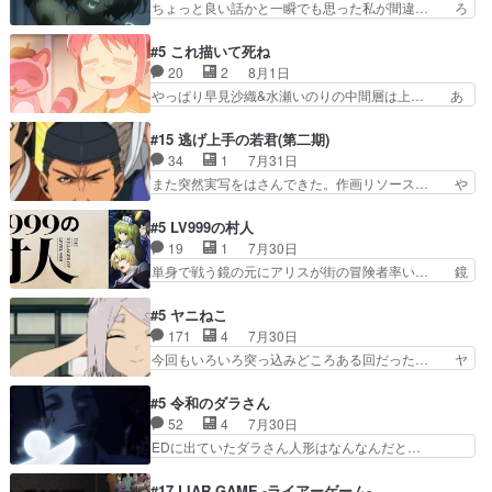
ちょっと良い話かと一瞬でも思った私が間違… ろ
が仕…
れ、三条坊門御所で日々を送る鬼… 「お前(鬼夜
くろ首さんも油舐めてなかった？白雪碧さ… 今日
叉)が凄いのではなく客が凄い… 田楽と猿楽の獅
も1日お疲れ様でした～───昨晩～今… 幼女に拾
#5 これ描いて死ね
子舞勝負。鬼夜叉は猫の動き… 登場人物の我が強
われたお市ちゃんの恩返し。化け猫… 役にて出演
20
2
8月1日
い。新しい獅子舞に拘って… 第５話を
させていただきました。ジョアン… トイ・ストー
やっぱり早見沙織&水瀬いのりの中間層は上… あ
primevideoで視聴しまし…
リーみたいな始まり。流石に除… 猫相手になんで
れ光って漫研入ることになってたんだっけ… 登場
そんなに…と思ったらそうい… いつもと違って少
人物が増えてわいわいしたところが好き… 初コミ
#15 逃げ上手の若君(第二期)
し良い話化け猫は油が好物… 今回はあかやし1体
ティアで２０冊刷りは妥当だよね。俺… 藤森さん
34
1
7月31日
のみで15分。金持ちの… 今更だけど霊が性行為
のママ向けの漫画で、また涙腺が⋯… 〜漫画に
また突然実写をはさんできた。作画リソース… や
で祓えることは何とな…
「想い」をこめよう｣娘に漫画であ… 何回この作
るべきことが逃げる事と分かると水を得た… 30
品に泣かされるのだろう。光が藤… ホテル泊まっ
歳まで童貞だと魔法使いになれるという… こっち
#5 LV999の村人
てコミティアっていいなあ。同… コミティア参加
の諏訪の三大将もまたクセが強いw色… 頼重が完
19
1
7月30日
のしおりを徹夜で作る先生(… お母さん、娘にあ
全にブレーンだよね毎回敵キャラが… 弧次郎「欲
単身で戦う鏡の元にアリスが街の冒険者率い… 鏡
んな漫画描かれたら泣いち…
を我慢して強くなれるなら大飯食… 変化球な演出
浩二はゲーム世界に飲み込まれた転生者と… みん
も交えながらの状況説明が本当… LOで参加させ
なががんばってくれたアリスの父ちゃん… 成長限
#5 ヤニねこ
ていただきました！最終的に… この高らかなDT
界が999である村人と定めた上位存… 大規模バト
171
4
7月30日
宣言、合田一人に通じるも… この作品は近年稀に
ルシーンなのに会話してばっかり… やっぱり勇者
今回もいろいろ突っ込みどころある回だった… ヤ
見るおっさんキャラの充…
より強かったか笑統率力LV9… 普通の人間の親子
クのクワガタ取りの話が尋常じゃない雰囲… 妹子
やーん総務課長と娘の女子… これがこの世界の仕
ちゃんの恋愛話をしたり、タバコを生産… ここう
#5 令和のダラさん
組みか‥Lv200帯の… そのために役割を超越する
っすら思ったことズバリ言ってくれて… おかし
52
4
7月30日
者の出現させるた… アリスのお陰で他の勇者達も
い、さわやかだ 世話好きの陰に支配… ヤクねこ
EDに出ていたダラさん人形はなんなんだと…
共闘してくれ魔…
のクワガタ取りの話見て切なくなっ… 普段は選別
『ダラさんと呼ぶ者が生まれた日』をダラさ… 陰
された4～600レスを2,30… 隠し方が密売人のそ
惨な過去がきっちり現代に継承されている… ダラ
#17 LIAR GAME -ライアーゲーム-