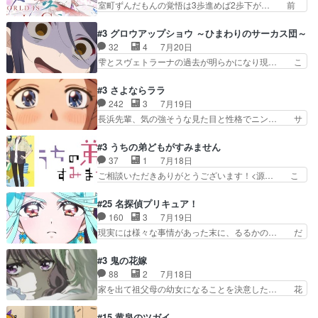
室町ずんだもんの覚悟は3歩進めば2歩下が… 前
換と酩酊ネタの二連発(…
に言って脚本と演出が悪いと思う… 小春の目が見
回の白拍子の死といい今回の”まぐわい”… 世阿弥
えなくなったのは先天性による… 冬月の前向きさ
が主人公の漫画がアニメになったらし… 壮絶だっ
#3 グロウアップショウ ～ひまわりのサーカス団～
と、空野の億劫さがリアルだ… かけると小春、二
た…30分で2時間の映画のように… すべての表現
32
4
7月20日
人が一緒に過ごす時間が描… ヒロインの目が不自
がピタリと揃った傑作本当に素… たまに現れて謎
雫とスヴェトラーナの過去が明らかになり現… こ
由だから音を大切にして…
のアドバイスをしてくれるお… 可愛いキャラデザ
のアニメは足首を休ませるという事を知ら… 愛知
からは想像できない顔芸、… 父、大舞台へ立つこ
県豊川市付近が舞台なのか～現地にも出… 前回に
#3 さよならララ
とが決まる。更に父から… 再び鬼夜叉を導く、素
引き続き、今回もおぱんつであります… キャラク
242
3
7月19日
性不明の彼の名前を知… 恵まれた身分に甘え、修
ターが可愛いのはもちろん、ストー… 皇ではなく
長浜先輩、気の強そうな見た目と性格でニン… サ
練を怠るキャラは苦…
ひまわりを蔑ろにして皇に乗り換… 傷跡なんか、
ブタイがええよね〜関西弁が凄くちゃんと… って
見せたくない自分の力量を超え… エロいところ以
なったからユリ確定！＼(^o^)／ラ… プロローグ
#3 うちの弟どもがすみません
外あまり見どころがない。1… いや～、めちゃく
的な１話、２話からの浮世離れし… 茉里のボクシ
37
1
7月18日
ちゃおもしろいね。瑞佳は… キャラデザが映える
ングにかける真摯さ格好良かっ… 今回はゲストが
ご相談いただきありがとうございます！<源… こ
のは勿論だけど脚本に歩…
２名！ワンピースの作画さん… あほって言う茉里
こまで見てきて糸ちゃんの声がキャラとす… 糸が
がかっこいいよあほララは… 唯一の理解者だった
家事を頑張り過ぎてテストの結果が酷く… 糸ちゃ
#25 名探偵プリキュア！
母親を失い、アウェーの… ３話の地味に好きポイ
んと源くん、類くんのお買い物シーン… ３話にし
160
3
7月19日
ントは、冒頭でララが… ボクシング部部員たちの
てもう普通に物語が楽しみになっち… 類くんの将
現実には様々な事情があった末に、るるかの… だ
設定を公開！辻さん…
来の夢が微笑ましいまだまだ甘え… 前髪ぱっつん
からるるかが「まどろっこしい」と称され… エク
金太郎な糸ちゃんがお母さん役… 子供達だけで生
レール編の始まり、エリザさんの回で「… 「マジ
#3 鬼の花嫁
活するようになってからの話… 最後の「かわい
ラ」と言えば同時上映の「公タロウ」… キュアエ
88
2
7月18日
い」の破壊力よ…あれは成田… 糸と4人の弟の関
クレールはやっぱりくれあだったか… エクレール
家を出て祖父母の幼女になることを決意した… 花
わり方がどう変化していく…
は誰だ編、遂に答え合わせの時だ… これで自分も
嫁を傷つけたら許さん、今回見せた氷の表… ツッ
キュアっと探偵事務所の一員で… あんなとみくる
コミどころが多すぎてある意味おもしろ… 胸が凄
#15 黄泉のツガイ