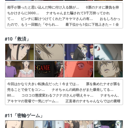
相手が勝ったと思い込んだ時に付け入る隙が… 0票のナオに勝負を持
ちかけさらに3000… ナオちゃんまた騙されて3千万持ってかれ
て… ピンチに駆けつけてくれたアキヤマさんの有… おもしろかっ
たので、もう一回観た「やられ… 最下位から1位に下剋上きた～！全
員見事に… ナオちゃん、フクナガに更なる攻撃を受け絶… フクナ
ガの持ち掛けに乗るナオの馬鹿正直さ… ドラマも観てるし原作漫画も
#10「救済」
ついこの間読ん… ストーリーや先の展開が分かってただから原…
今回はかなり大きい転換点だった！今までは… 票を集めたナオが票を
売ることで全てをコン… ナオちゃんの純粋さがまた爆発してる…
80… コロコロ態度変わるフクナガさんが萌えキャ… ナオちゃん、
アキヤマの登場で一気にゲーム… 正直者のナオちゃんならではの素晴
らしい采… ・正直者かどうか試されるゲーム さすが… ナオの
持ち物と化したアキヤマの見事な作戦… ナオがトップに躍り出た投票
#11「密輸ゲーム」
結果9回目の投… 秋山さんの票を売る宣言。ここからどんどん…