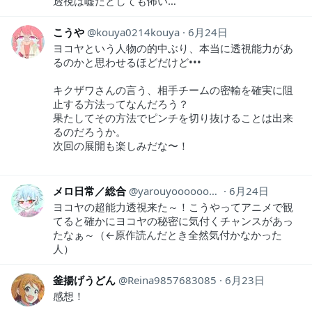
透視は嘘だとしても怖い…
こうや
kouya0214kouya
6月24日
ヨコヤという人物の的中ぶり、本当に透視能力があ
るのかと思わせるほどだけど•••
キクザワさんの言う、相手チームの密輸を確実に阻
止する方法ってなんだろう？
果たしてその方法でピンチを切り抜けることは出来
るのだろうか。
次回の展開も楽しみだな〜！
メロ日常／総合
yarouyooooooooo
6月24日
ヨコヤの超能力透視来た～！こうやってアニメで観
てると確かにヨコヤの秘密に気付くチャンスがあっ
たなぁ～（←原作読んだとき全然気付かなかった
人）
釜揚げうどん
Reina9857683085
6月23日
感想！