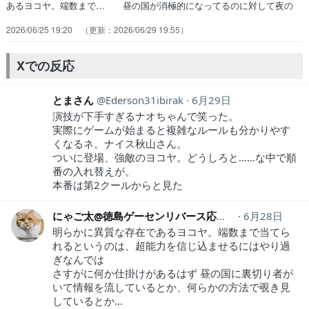
あるヨコヤ。端数まで… 昼の国が消極的になってるのに対して夜の
国… ヨコヤという人物の的中ぶり、本当に透視能… ヨコヤの超能
2026/06/25 19:20
2026/06/29 19:55
力透視来た～！こうやってアニ… ヨコヤノリヒコ強すぎる！花江さん
の低めの… ネアルコ役の福山潤さんがゼロを連呼して思… ヨコヤ
は花江さんなのね。とりあえず「パス… 心理戦なのかトリックか、何
Xでの反応
を仕掛けられて… 密輸ゲームが始まって早々に相手チームに圧…
とまさん
Ederson31ibirak
6月29日
演技が下手すぎるナオちゃんで笑った。
実際にゲームが始まると複雑なルールも分かりやす
くなるネ。ナイス秋山さん。
ついに登場、強敵のヨコヤ。どうしろと……な中で順
番の入れ替えが。
本番は第2クールからと見た
にゃご太@徳島ゲーセンリバース応援中！
6月28日
nya5ta
明らかに異質な存在であるヨコヤ。端数まで当てら
れるというのは、超能力を信じ込ませるにはやり過
ぎなんでは
さすがに何か仕掛けがあるはず 昼の国に裏切り者が
いて情報を流しているとか、何らかの方法で覗き見
しているとか…