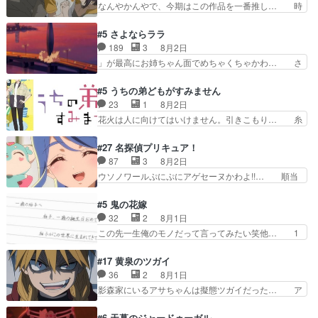
なんやかんやで、今期はこの作品を一番推し… 時
氏容姿も評価してし…
ってほしいちゃんとした別れ方し… サラは未練0
給50円じゃ借金は減らない(^_^;サ… 葵ちゃん可
だと言っていたけど人の気持ち… 実は結構好きな
愛すぎるな楠木ともりちゃんのね… デフォルメさ
#5 さよならララ
キャラモヤモヤする別れ方だ… 役で出演させてい
れた表情が特に多かったのが印… 葵＆茜の回も良
189
3
8月2日
ただきました！よろしくお… 毎クールメインヒロ
きでした。あの証拠写真、ひ… 互いが互いのこと
」が最高にお姉ちゃん面でめちゃくちゃかわ… さ
インを好きになっちゃう…
を想っているのにすれ違っ… 第５話をｄアニメス
すがに割れた窓ガラスの弁償は求められた… 逡巡
トアで視聴しました。視… 葵ちゃんに〝瑞佳ちゃ
を振り切ってみんなに謝ったララの思い… 仕事に
#5 うちの弟どもがすみません
んと練習したい〟と言… 本当この作品は「キャ
馴染めない辺り観ていて苦しいところ… ララちゃ
23
1
8月2日
ラ」を活かすのがうま… みずかちゃんの介入で双
んの事情はもう少し皆に話して良い… ララと茉里
花火は人に向けてはいけません。引きこもり… 糸
子の仲にヒビが………
とで初のアルバイト。七転八倒し… 労働するプリ
はまだ柊の顔も見たことなかったっけ！1… って
ンセスえらい。プリンセスの精… アンデケン行っ
お名前を見たんだけどあの中村大樹さん… 糸ちゃ
#27 名探偵プリキュア！
てケーキ食べて、帰りにカメ… ララが働く事での
んカッケー、色んな意味でwゲームが… 姉から性
87
3
8月2日
てんやわんや。働いて大変… 地道に働き人と関わ
的興奮覚えてないよね？なんて言わ… テーマ：引
ウソノワールぷにぷにアゲセーヌかわよ!!… 順当
る日々の中に愛を見いだ…
きこもりの理由感想は、久しぶり… 元ゲーマーな
にマコトジュエルの争奪戦をやったと。… 記憶を
ので、はちゃめちゃ楽しく作業… 糸ちゃんと源く
取り戻し正式に探偵事務所で働き始め… ポワロ、
#5 鬼の花嫁
んの距離感おかしいね(*´… 糸と源ははよ好きお
元ネタを解説して原作に誘導するの… くれあさん
32
2
8月1日
うとると言わんかい！引… ショウくんと対等に話
の探偵としての初事件にしてちょ… ・急にクイズ
この先一生俺のモノだって言ってみたい笑他… 1
すためにゲームをする…
番組が始まったw・妖精ウソノ… るるかの助手だ
歳からの誕生日プレゼント………とは思っ… 玲夜
った？今回が初めての探偵活… 探偵じゃなかった
さん柚子に18年分の誕生日プレゼント… 柚子は
#17 黄泉のツガイ
の！？クレアさん探偵すぎ… 突然のポアロクイズ
鬼龍院家から初めて学校に通う事にな… プレゼン
36
2
8月1日
は草なんよ。んで、あん… 今回からついにくれあ
ト攻撃ヤバすぎるwwwヴァイオレ… 玲夜さまサ
影森家にいるアサちゃんは擬態ツガイだった… ア
が探偵事務所の仲間に…
プライズの、これまでの柚子ちゃ… 玲夜から柚子
サが置かれた立場や気持ちを汲んで熱くな… 屋敷
へ17年分の誕生日&を未来に… 「​​13歳の柚子ちゃ
にアサはいなかった逆にガブちゃんはい… 影森の
#6 天幕のジャードゥーガル