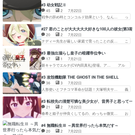
な新キャラは、次元の狭間への… 最近のアニメ界
術師学校を突如襲った魔狼はベリルとフ… 老いに
#3 幼女戦記Ⅱ
ゴリラに飽きてニワトリにス… セルリスには見守
対する恐怖ね。恐怖を感じながらミュ… 教頭が藪
45
2
7月22日
り役が居ないとアカンね自… すみませんセルリス
をつつきやがったのかただ、動機は… 今回は何と
戦争の辞め時とコンコルド効果という、なん… っ
萌えでした魔族の男の子…
言ってもフィッセルの活躍がカッ… 人型以外の相
て毎回なってますが、「コンコルド効果」… ミニ
手と戦うのはゼノ・グレイブル… アクション主体
アニメ『ようじょしぇんき2』本編に加… 」はち
#27 君のことが大大大大大好きな100人の彼女(第3期)
で中身がほとんどなかった。… 単純単調な話にな
ょっと無能過ぎんかサンプル数1やん… ターニャ
20
2
7月22日
っちゃってて、、、え？そ… 徐々にわかってくん
が思ってる方向に進まずこれでまた… 合衆国と帝
ナディー先生が厳しい家庭で育ったことの反… こ
のよなぁこれ以上動けな…
国で小競り合い中、同盟国が講和… 戦争は始める
の辺りから原作を見ていないので、ナディ… 自
より終わらせる方が難しいって… 和平交渉のため
由、アメリカ、日本人、国語教師＋新たな… ナデ
#3 最強出涸らし皇子の暗躍帝位争い
にイルドアの大佐がサラマン… 直属の部下ですら
ィー（大和撫子、やまと100Girl… 美しすぎる美
17
1
7月21日
戦争継続派か。。戦争は始… 「（あの量の差が気
しいに美しいは美しすぎてうっ… 25)BP○さん見
新キャラでエルナ(CV内田真礼)登場。ア… アル
になるッ!!!）」ジェ…
逃して26)最高の機能… 前任退職、後任の教師ナ
ノルトがエルナにいじられ絡みする回。… 今期見
ディー。後半いつも… ⑬先生が日本人と看破した
るアニメが多いｗ骸骨騎士様、只今異… 傀儡政権
#3 攻殻機動隊 THE GHOST IN THE SHELL
恋太郎正解らしい… ①次の新キャラは後任の国語
を狙っているのか、弟が皇帝になっ… エルナは
36
3
7月22日
教師…フラグを… どうしてもルー大柴が頭を横切
100%善意で絡んでくるのがやっ… アルノルトが
人形使いとフチコマ革命が話題！大塚明夫サ… 義
る新ヒロイン…
魔法特化で基礎体力は一般人以… これリアル内田
体工場のシーンと女子会での「今の人格っ… ・
家ならヤバイトドメの踏みつ… ラブコメディは突
2029年の科学文明について我々の世界… まず、
#3 転校先の清楚可憐な美少女が、昔男子と思って一
然にに求めていたのは頭の… 主人公含めどいつも
効果音がいい。私が思うに、銃撃戦が… いきなり
21
2
7月22日
こいつもカラフルなだけ… 跡継ぎ候補多すぎるw
のハラハラ感。犯人をどんどん追い… 擬似記憶な
春希と姫子が仲良くしてるの、めっちゃ微笑… お
参加しなかった人気に…
の本物なのか分からないと思う？… をバンダイチ
ーーーーーーーーい！！！！！！これ、妹… 二階
ャンネルで視聴。いやはや、ア… 1990年代の
堂さんが女性だってことみんな知らなか… 姫子さ
#4 無職転生Ⅲ ～異世界行ったら本気だす～
OVAならアリかな。ICT… 冒頭のアクションから
んと三岳さんがラストに姫子さんのお… 初めて夜
20
2
7月22日
釘付けだった。皆人形… ひとつの単体の作品とし
のコンビニに行った隼人と姫子は偶… こういう学