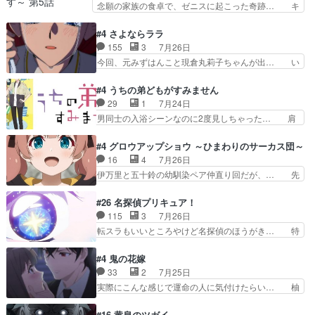
念願の家族の食卓で、ゼニスに起こった奇跡… キ
見ると一杯で怖いな。ア…
オ・カストルという組み合わせ。… 有り余るパワ
スをせがむロキシーが可愛い過ぎ！妹達へ… エリ
ーが制御出来ない誰かの為に力… スピカの放り込
ナリーゼの悪魔の囁きwクリフとエリナ… 悪魔の
#4 さよならララ
みかたが雑になってきてるな… イキりカストルは
囁きやめてくださいwおい、1番重要… ゼニスも
155
3
7月26日
怖がりやったかあスピカな… 鏡の世界への突入と
感情が出てきてて良い方向に進んで… 第５話を
今回、元みずはんこと現倉丸莉子ちゃんが出… い
新たな依頼サブタイトル…
ABEMAで視聴しました。視聴に… クリフとエリ
や、これけっこうおもしろいかも知れん。… 王子
ナリーゼさんが夫婦になり、ノ… エリナリーゼ様
様とは...本当の愛とは...なんぞ… テンポの良いボ
#4 うちの弟どもがすみません
相変わらずで草ルディ君釣り… ルーデウスにシル
ケとツッコミで笑わせつつ、… この作品、ストー
29
1
7月24日
フィエットとロキシーとの… 離れ離れになったり
リーにも登場人物にも全く… 家で机に向かってる
男同士の入浴シーンなのに2度見しちゃった… 肩
別れがあったり絶望の大…
時の貧乏ゆすりとか、ラ… お姉ちゃんと話せ
ひじ張って素直に言葉が出てこない糸と源… 蛙を
た！！！！し、また1歩進… ヒメカの最後の言葉
散歩って逃げるよね！糸と類を助けよう… 類の面
#4 グロウアップショウ ～ひまわりのサーカス団～
に、ララは何を思うのだ… 息をするかのように3
倒見るのが1番大変そう糸は誰とでも… 源くんを
16
4
7月26日
話まで視聴。2026… ララの王子様探しが本格的
甘えさせるまでの糸と周りの出来事… 源くん、甘
伊万里と五十鈴の幼馴染ペア仲直り回だが、… 先
に動き出した回。…
えちゃうぞ宣言。思ったよりラブ… 糸ちゃんのま
週の雫スヴェトラーナ回に続き、今回は伊… い
っすぐな言葉、わたしも原作を… 主人公が当初の
や、これ素晴らしいコメディアニメだな。… 水着
#26 名探偵プリキュア！
目的を忘れてますますヤング… でも央太と親しく
回なのにビキニじゃない！これは時代背… 今回は
115
3
7月26日
するのは嫌。世話を拒んで… ゴメス（カエル）外
推しの吾野伊万里ちゃん担当回。これ… 伊万里さ
転スラもいいところやけど名探偵のほうがき… 特
で散歩させてたのか(*…
んの手品回であり水着回ね。瑞佳ち… 売り上げが
に板野サーカスはプリキュアで見れるとは… あん
上がっても借金返済へで何故か海… 父親のスパル
なはプリキュア仲間には自分が未来から… の活
#4 鬼の花嫁
タ教育のせいで瑞佳がヒモカス… 伊万里ちゃんの
躍、敵を圧倒ってのはおおよその流れだ… キュア
33
2
7月25日
人前での苦手意識を抱えなが… 第４話をｄアニメ
エクレール初変身＆初戦闘。プリキュ… キュアエ
実際にこんな感じで運命の人に気付けたらい… 柚
ストアで視聴しました。視…
クレールは強いが力を制御できない… キュアエク
子は玲夜の屋敷に住む事になり使用人達は… 運命
レール可愛く最強つよい!!!!… 緊張感があるけどピ
の花嫁は一見すると甘い夢、理想の天国… 玲夜さ
#16 黄泉のツガイ