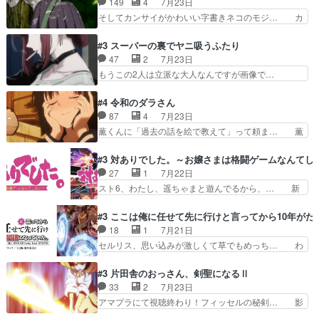
149
4
7月23日
ございます耳がヒクヒクな… 時計台に登ってるの
ティが仲間になった！？会話が通じ… 鏡の過去、
そしてカンサイがかわいい字書きネコのモジ… カ
見ると挟まれないか心配…
辛すぎて胸が苦しくなりました…… 最初、勇者パ
ンサイねこさん、魅力的な姿と表情が可愛… お前
ーティは対話すら拒んでいたが… ちょ、またタカ
は『ちんこ』によってリミッターが外れ… 今回は
#3 スーパーの裏でヤニ吸うふたり
コちゃんの性別が間違えられ… 鏡の両親がモンス
汚い要素あまりなく普通にギャグアニ… あとアイ
47
2
7月23日
ターと人間にそれぞれ命を… 胸が苦しくなるほど
キャッチが釈迦だったの本当に最高… まー、今回
もうこの2人は立派な大人なんですが画像で…
鏡くんの過去がとても残…
もコンプライアンス違反にどこま… 達郎のオチに
色々と察して見守る店長さすがです。そして… こ
は笑った慣れてくるとオチの出… 「君が下品なア
こ叡智でセクシー！ミストふっかけて嗅ぎ… あい
#4 令和のダラさん
ニメが好きでも大丈夫だよ」… あんな事こんな事
かわらず山田さんと田山さんが同一人物… 今さら
87
4
7月23日
いっぱいさせられちゃうこ… 妹ネコちゃんのバー
だけどずとまよのOP合ってるね。首… 佐々木と
薫くんに「過去の話を絵で教えて」って頼ま… 薫
ガーにタバコ入ってるの…
田山さんにロマンスの香りが漂って… 佐々木さん
にとってダラさんはもう一人の…おっぱい… 遂に
と田山さんのやり取り見てるこっ… 二人の関係が
シリアス展開になるかと思ったら全然そ… 薫が通
#3 対ありでした。～お嬢さまは格闘ゲームなんてし
「ただのヤニ仲間」から「ちゃ… 田山から消臭ミ
うは応神町立応神北小学校一方、日向… 思ったの
27
1
7月22日
ストを戴いてお礼返しをして… からかったつもり
と違う刺客出てきたwwただ関西弁… とエピソー
スト6、わたし、遥ちゃまと遊んでるから、… 新
なのに、思いもよらない佐…
ドの進みにおどろくけど、気持ち… ①作文の定番
しく先輩キャラが対戦相手として増えたこ… ま
「将来の夢」地元志向が強くな… さすがにてこ入
ぁ、こんな都合よく格ゲー女子が集まるか… 規律
#3 ここは俺に任せて先に行けと言ってから10年が
れしてきた。ミステリアスな… 弟くんから昔の話
違反は許さない人かと負けず嫌いの可愛… 何かに
18
1
7月21日
を絵に描いて！と言われた… 神をも恐れぬ姉弟と
一生懸命になっている女の子はかわい… 先の一件
セルリス、思い込みが激しくて草でもめっち… わ
ダラさんのコメディかと…
で綾と美緒は親しくなる。厳しい寮… 体育会系み
ーい、可愛い男の子キャラが出て来た～♪… 隠し
たいな点呼が行われるお嬢様学校… ３話、このタ
子前提から離れないセルリスちゃんゲル… 顎ヒゲ
#3 片田舎のおっさん、剣聖になるⅡ
イプの作品によくある『努力型… 格ゲー専門用語
生えたゴリラ系中年おっさんが男に会… どうあが
33
2
7月23日
が９割方分からんけど、俺は… 取り締まる側を仲
いても弟認定。ニワトリファイター… ここは俺に
アマプラにて視聴終わり！フィッセルの秘剣… 影
間に、これは強い。4人そ…
任せて先に行けと言ってから１０… ちょっと奇妙
のように実体のない敵は人間相手と違い、… ・魔