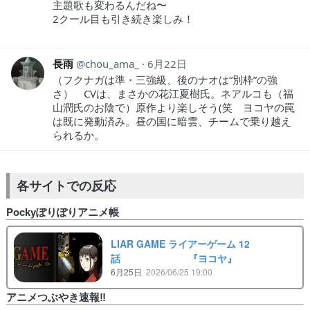
主題歌も変わるんだね〜
2クール目も引き続き楽しみ！
長雨
chou_ama_
6月22日
（フクナガは準・三強級、後のナオは“別枠”の強
さ） CVは、まさかの花江夏樹氏。ネアルコも（福
山潤氏のお陰で）原作より楽しそう(笑 ヨコヤの罠
は既に発動済み。昼の国に暗雲、チームで乗り越え
られるか。
各サイトでの反応
Pockyぽりぽりアニメ帳
LIAR GAME ライアーゲーム 12
話 『ヨコヤ』
6月25日
2026/06/25 19:00
アニメつぶやき速報‼︎