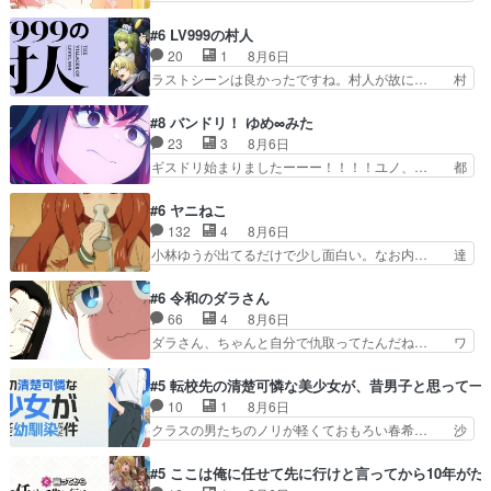
イさんを怪異と見間違え叫んでお… 交通系悪霊除
「同情は創作の敵」いい言葉だ。でも応援す… 東
霊ツアー編！どっちが悪かよく… よく見ないと気
京で開かれる即売会に行って自分たちの本… 一冊
#6 LV999の村人
付けない2つのエピソードに… カムイとドライブ
売る事の苦労と喜びを知る手島先生がず… 10年
20
1
8月6日
に出かけたシヅカは、ズブ… 15分アニメで計14
でえらい老けはったねー編集さん。同… 自分の妄
ラストシーンは良かったですね。村人が故に… 村
体の最多成仏回ジェッ…
想を買ってくれる人がいるというも… 初めて自分
人のレベル上げは鬼モードフィンガーシリ… アリ
の漫画が売れた時の感動、懐かし… 初めて本が売
スと10年後に結婚の約束をした鏡ずっ… カジノ
#8 バンドリ！ ゆめ∞みた
れた喜びように貰い泣き。隣の… コミティア開幕
スタッフ募集するも集まらない更に追… 王命でク
23
3
8月6日
前でひちしきり受ける^^先… 「SEDESUのコミ
ルルの監視をすることになったデビ… 最強の村
ギスドリ始まりましたーーー！！！！ユノ、… 都
Po!日記」#496…
人・鏡との出会いで少しは変わった… やはり何か
子さんがめっちゃ情緒不安定になってて怖… 超回
悲しい過去がありそうな。鏡のも… パルナの魔族
復を見守っていかないと、ですね！！み… 開幕聞
#6 ヤニねこ
への恨みは根深そうやね姫を舐… 新キャラが登場
き取りスタッフに定治いなかった？ま… ののちゃ
132
4
8月6日
早々変態扱いされてる件。タ… まだまだお元気そ
んのお手当てはお節介だったりする… ビオラの立
小林ゆうが出てるだけで少し面白い。なお内… 達
うなお声で……不意打ち過…
ち回り害悪すぎるお近づきの印が… ・律っちゃん
郎が獣人に◯◯◯される強制百合を期待し… ヒグ
明るくなったね♪・メンバーの… 一難去ってまた
マドンってなんなん！？人見知りっぽい… なんな
#6 令和のダラさん
一難、律がビオラの呪縛から… 「私はあなたが嫌
ら下ネタ0じゃなかったかこんな回が… 他のエピ
66
4
8月6日
いなんです」「バンドやめ… 何が起きているの
ソードに対してマイルドな回だった… 今回はだい
ダラさん、ちゃんと自分で仇取ってたんだね… ワ
か！？次週、みゅーたいぷ…
ぶある程度抑えてる？w感じな気… アルねこ、そ
イが必死でケロロじゃないのよケロロじゃ… ロボ
うはならんやろ映画のワンシー… さっきまで生き
ットに憧れてビーム撃ちたいと…そうい… 余りに
#5 転校先の清楚可憐な美少女が、昔男子と思って一
ていたゴキブリ死んでるGP… アルねこ危険です
も凄惨なダラさんの過去ダラさんの６… 過去編は
10
1
8月6日
よね。健康的な面で··江… 酔い潰れ行き着いた江
これで一区切りかなギャグも面白い… ガンガガン
クラスの男たちのノリが軽くておもろい春希… 沙
ノ島で、朝日を眺めな…
♪薫がなんかしっかり歌ってロマ… 姉巫女の誤
紀は隼人への片思いを拗らせているタイプ… みな
算、クソみたいな嫉妬の末路よ。… 私、そんなに
もちゃんが透けブラしててびっくりして… レベル
#5 ここは俺に任せて先に行けと言ってから10年が
日頃からガンガン言うてないで… このアニメはど
のキャラが登場。相変わらず顔や体の… 隼人が春