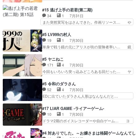
リーみたいな始まり。流石に除… 猫相手になんで
れ光って漫研入ることになってたんだっけ… 登場
そんなに…と思ったらそうい… いつもと違って少
人物が増えてわいわいしたところが好き… 初コミ
#15 逃げ上手の若君(第二期)
し良い話化け猫は油が好物… 今回はあかやし1体
ティアで２０冊刷りは妥当だよね。俺… 藤森さん
34
1
7月31日
のみで15分。金持ちの… 今更だけど霊が性行為
のママ向けの漫画で、また涙腺が⋯… 〜漫画に
また突然実写をはさんできた。作画リソース… や
で祓えることは何とな…
「想い」をこめよう｣娘に漫画であ… 何回この作
るべきことが逃げる事と分かると水を得た… 30
品に泣かされるのだろう。光が藤… ホテル泊まっ
歳まで童貞だと魔法使いになれるという… こっち
#5 LV999の村人
てコミティアっていいなあ。同… コミティア参加
の諏訪の三大将もまたクセが強いw色… 頼重が完
19
1
7月30日
のしおりを徹夜で作る先生(… お母さん、娘にあ
全にブレーンだよね毎回敵キャラが… 弧次郎「欲
単身で戦う鏡の元にアリスが街の冒険者率い… 鏡
んな漫画描かれたら泣いち…
を我慢して強くなれるなら大飯食… 変化球な演出
浩二はゲーム世界に飲み込まれた転生者と… みん
も交えながらの状況説明が本当… LOで参加させ
なががんばってくれたアリスの父ちゃん… 成長限
#5 ヤニねこ
ていただきました！最終的に… この高らかなDT
界が999である村人と定めた上位存… 大規模バト
171
4
7月30日
宣言、合田一人に通じるも… この作品は近年稀に
ルシーンなのに会話してばっかり… やっぱり勇者
今回もいろいろ突っ込みどころある回だった… ヤ
見るおっさんキャラの充…
より強かったか笑統率力LV9… 普通の人間の親子
クのクワガタ取りの話が尋常じゃない雰囲… 妹子
やーん総務課長と娘の女子… これがこの世界の仕
ちゃんの恋愛話をしたり、タバコを生産… ここう
#5 令和のダラさん
組みか‥Lv200帯の… そのために役割を超越する
っすら思ったことズバリ言ってくれて… おかし
52
4
7月30日
者の出現させるた… アリスのお陰で他の勇者達も
い、さわやかだ 世話好きの陰に支配… ヤクねこ
EDに出ていたダラさん人形はなんなんだと…
共闘してくれ魔…
のクワガタ取りの話見て切なくなっ… 普段は選別
『ダラさんと呼ぶ者が生まれた日』をダラさ… 陰
された4～600レスを2,30… 隠し方が密売人のそ
惨な過去がきっちり現代に継承されている… ダラ
#17 LIAR GAME -ライアーゲーム-
れww唐突な作画力の正… なんか今日はかなり一
さんと姉弟の母との出会いの話やはりダ… ダラさ
10
1
7月30日
瞬で終わっちまったっ… 先週と比べてまだまとも
んの過去話も佳境…げに恐ろしいは人… 第５話感
ドラマ2期のボイスレコーダーや自白ゲーム… ヨ
に見えた。4話は過…
想：２人の過剰な貢ぎ物?の礼とし… 第５話感
コヤは人間の弱い所をつくのが抜群に上手… 昼の
想：姉のお誕生会にダラさんを招待… 部分的に時
国の奴らも馬鹿が多いが、夜の国も同じ… ご視聴
#4 対ありでした。～お嬢さまは格闘ゲームなんてし
系列が4話と入れ替わってるのね… こんなデカイ
ありがとうございました来週もよろし… 握った◯