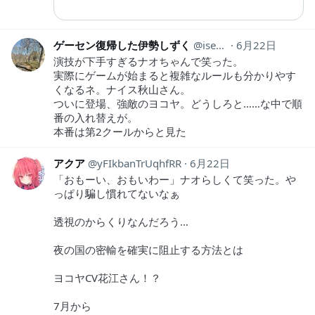
ゲーセン復帰した伊勢しずく
isesizuku
6月22日
演技が下手すぎるナオちゃんで笑った。
実際にゲームが始まると複雑なルールも分かりやす
くなるネ。ナイス秋山さん。
ついに登場、強敵のヨコヤ。どうしろと……な中で順
番の入れ替えが。
本番は第2クールからと見た
アクア
yFIkbanTrUqhfRR
6月22日
「おもーい、おもいわー」ナオらしくて笑った。や
っぱり騙し慣れてないなぁ
透視のからくりなんだろう…
夜の国の密輸を確実に阻止する方法とは
ヨコヤCV花江さん！？
7月から