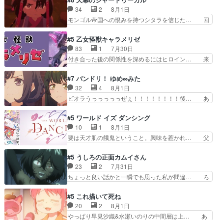
んへ…もう中学生な… 梅原の人が18歳になるま
当主が際限なくツガイを増やせるのに… 今回はも
34
2
8月1日
での誕生プレゼン… なよなよした男（cv石田彰）
うガブちゃんさんの悲鳴にも似た怒… ユルと戦っ
モンゴル帝国への恨みを持つシタラを信じた… 回
梅ちゃんがた…
た時から伏線が張られていたのが… しかしアサ
想が淡々と語られるのだけどいつの間にか… オゴ
は、兄様に会いたいbotだと思… ツガイには優し
タイの妃になってもその心は晴れず、モ… ドレゲ
#5 乙女怪獣キャラメリゼ
い筈のガブちゃん、アキオの… 色々とひっかけが
ネの過去、宝石だった彼女が人になり… ドレゲネ
83
1
7月30日
あって、最終的に嫌な終わ… ゴンゾウが従える大
の過去、、辛かった、、あのジャタ… 年上旦那が
付き合った後の関係性を深めるにはヒロイン… 来
量のツガイに何事かと思…
良い人でも、女は宝石でただ笑っ… ダイルの儀式
夢ちゃんがキングコングなのいい味付けだ… ずっ
の神々しさたるや。一気に空気… ドレネゲの辛い
とメスってて何この可愛い生物。クラス… 付き合
#7 バンドリ！ ゆめ∞みた
過去には同情の言葉しか…シ… 奥様に悲しい過
い始めたら始めたでまた違った悩みが… と一歩ず
32
4
8月1日
去…萌え袖が可愛いね、と思… ドレゲネとシタ
つ踏み出す黒絵ちゃん微笑ま新汰の… ツインテー
ビオラうっっっっっぜぇ！！！！！！！！後… あ
ラ、2人だけの同盟が結成さ…
ルが可愛いお茶目な妹ちゃんです… しかも過去も
られちゃん、僕っ子になってから取り戻し… ビオ
重いんかいかつては自分に自信… リップを塗って
ラが悪魔すぎて気分が悪くなってきたこ… 声優ま
#5 ワールド イズ ダンシング
らっしゃるからかしらお顔が… 黒絵「怪獣に憧れ
とめました(７話まで)仲町あられ/… ビオラの策略
10
1
8月1日
るのはいいけど自分自身が… 素の自分はどちらな
がバッチリ嵌って最高wwwこ… 自信あれば評価
要は天才肌の餓鬼ということ。興味を惹かれ… 父
のかはまだ不明だが見せ…
なんて気にしないし、充実し… ・バーチャルだけ
の観阿弥と袂を分かった？鬼夜叉が田楽の… 猿楽
ど、みゅーたいぷ初ライブ… OPこんなんだっ
の鬼夜叉と田楽の増次郎。小さないざこ… 着眼点
#5 うしろの正面カムイさん
け？と思ったら歌唱シーン… の、らいぶシーン
は良くとも、先鋭的すぎるのか。芸能… 鬼夜叉は
23
2
7月31日
＿!!­­--­­--­… それだけでええやん！！しかし、ビオラ
石也と共に観世座をあとにし、三条… 観世座を離
ちょっと良い話かと一瞬でも思った私が間違… ろ
が仕…
れ、三条坊門御所で日々を送る鬼… 「お前(鬼夜
くろ首さんも油舐めてなかった？白雪碧さ… 今日
叉)が凄いのではなく客が凄い… 田楽と猿楽の獅
も1日お疲れ様でした～───昨晩～今… 幼女に拾
#5 これ描いて死ね
子舞勝負。鬼夜叉は猫の動き… 登場人物の我が強
われたお市ちゃんの恩返し。化け猫… 役にて出演
20
2
8月1日
い。新しい獅子舞に拘って… 第５話を
させていただきました。ジョアン… トイ・ストー
やっぱり早見沙織&水瀬いのりの中間層は上… あ
primevideoで視聴しまし…