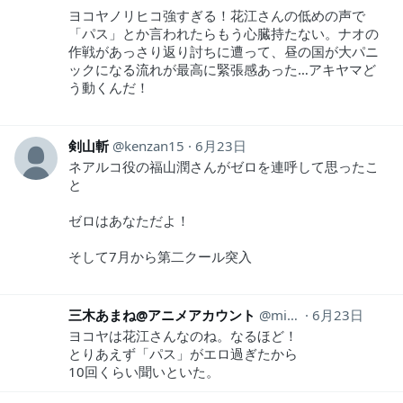
ヨコヤノリヒコ強すぎる！花江さんの低めの声で
「パス」とか言われたらもう心臓持たない。ナオの
作戦があっさり返り討ちに遭って、昼の国が大パニ
ックになる流れが最高に緊張感あった…アキヤマど
う動くんだ！
剣山斬
kenzan15
6月23日
ネアルコ役の福山潤さんがゼロを連呼して思ったこ
と
ゼロはあなただよ！
そして7月から第二クール突入
三木あまね@アニメアカウント
mikianimeaka
6月23日
ヨコヤは花江さんなのね。なるほど！
とりあえず「パス」がエロ過ぎたから
10回くらい聞いといた。