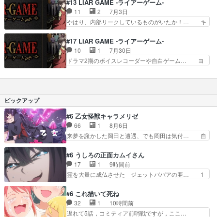
国が消極的になってるのに対して夜の国… ヨコヤ
#13 LIAR GAME -ライアーゲーム-
の人を知ること」、見てるこ… 密輸ゲーム、スタ
という人物の的中ぶり、本当に透視能… ヨコヤの
11
2
7月3日
ート。特に理解が難しいゲ… 敗者復活戦はミウラ
超能力透視来た～！こうやってアニ… ヨコヤノリ
やはり、内部リークしているものがいたか！… キ
の離脱で幕を閉じた。そ…
ヒコ強すぎる！花江さんの低めの… ネアルコ役の
クザワが密輸阻止の必勝法見つけて一気に… 金髪
福山潤さんがゼロを連呼して思… ヨコヤは花江さ
のキクザワが密輸ゲームの必勝法を見つ… 一万円
#17 LIAR GAME -ライアーゲーム-
んなのね。とりあえず「パス… 心理戦なのかトリ
単位まで当ててくるヨコヤに一体どん… フクナガ
10
1
7月30日
ックか、何を仕掛けられて… 密輸ゲームが始まっ
が最後までキクザワに噛み付いてた… 騙し合って
ドラマ2期のボイスレコーダーや自白ゲーム… ヨ
て早々に相手チームに圧…
たメンバーが一つになった事で、… 密輸の阻止方
コヤは人間の弱い所をつくのが抜群に上手… 昼の
法を見つけたという菊澤。だが… 言われてみれば
国の奴らも馬鹿が多いが、夜の国も同じ… ご視聴
単純な仕掛けだったけど、キ… トランクの中にぬ
ありがとうございました来週もよろし… 握った◯
いぐるみが入っていること… てっきり先週が第1
治郎（中の人的に）仲間であるプレ… ヨコヤの頭
ピックアップ
クール最終話だとまさか…
の回転の速さと人間の心理を利用… 夜の国のヨコ
ヤ支配がますますひどく……。… ヨコヤは飴と鞭
#6 乙女怪獣キャラメリゼ
で夜の国の独裁支配を強化、… やはりヨコヤいい
66
1
8月6日
ですね。昼の国が勝てる流… 役で出演いたしまし
来夢を誑かした岡田と遭遇、でも岡田は気付… 自
た。次回も緊張が止まり…
分も相手の容姿しか見てなかったと気付き… みん
なからのメイク道具が、らいりーさんを… らいり
#6 うしろの正面カムイさん
ーの影響で理想に向けて努力する黒絵… コングと
17
1
9時間前
ゴ〇ラの怪獣大決戦!?w黒絵の友… らいりーが己
霊を大量に成仏させた ジェットババアの亜… 1
のルッキズムと相対する話とし… らいりーさんが
日で6人は流石絶倫カムイ婆もしっかり抱… 今回
容姿の美醜でしか人を見ない… 校外学習で奥多摩
は交通悪霊の除霊ツアー。Aパはいつも… 前半の
#6 これ描いて死ね
の小河内ダムに来た黒絵た… ライリーが好きだっ
霊カモみたいになってるよねwジェッ… 今回はい
32
1
10時間前
たクズ男ハルゴンが懲ら… メイクでちょっと勇気
つもと違って霊が大人しいなと思っ… 最後にカム
遅れて5話，コミティア前哨戦ですが，ここ…
出てる黒絵ちゃん可愛…