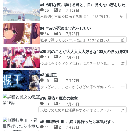
おっさんの汗を拭くのは嫌や… 押井守監督のイノ
スターを呼ぶ笛？黒幕は狩猟祭とは関係… 平凡な
#4 透明な夜に駆ける君と、目に見えない恋をした。
センスの土台になったエピ… コミカルなのにも慣
少女に見える眼鏡w眼鏡属性は持ち合… 神アニ
25
3
7月28日
れてきました。１話でし… ロボットの反乱は今と
メ、ケテーイ！「騎士狩猟祭、前夜の… フィーネ
不適切な言葉を指摘する鳴海も、1話では冬… か
なっては良くある話し…
がアルノルトに活躍してもらいたが… 第４話を
けると鳴海のやり取り微笑ましいw良い奴… どう
ABEMAで視聴しました。視聴に… 第４話、アル
接していいのかわからず戸惑うかけるも… 盲目だ
#4 きみが死ぬまで恋をしたい
とフィーネの２度目のデート出… マジできな臭い
と相手の表情も分からないからどう思… 今期のバ
64
3
7月28日
ぞ帝位争い。姉からの刺客を… ふぃーねと町の様
ックナンバーみたいなOPアニメ。… 初デートで
戦争で戦ってるシーンはあまりないとはいえ… 前
子を見に行ったら町中で窃…
冬月を笑わせようとする姿も冬月… 特に大きな事
回までにあまり見れなかったようなシーナ… ミミ
件やイベントが起きるでもなく… 初デートで冬月
の存在で揺らぐ14クラス約束された死… ミミの
#28 君のことが大大大大大好きな100人の彼女(第3期)
を笑わせようとする姿も冬月… 3話までは主人公
秘密をあっさり受け入れたのは拍子抜… 蘇生魔法
10
2
7月28日
がどうでもいいことでずっ… 花火購入に浅草へ…
って下衆い国なら進退窮まったら手… 蘇生魔法ヤ
今回はもうグダグダ言わずにステージを見た… 君
行き当たりばったり訪問…
バイけどミミいなかったら詰んで… アニメオタク
のことが大大大大大好きな１００人の彼女… 100
あるある：作中に花が登場する… ご視聴ありがと
カノ版ラブライブ！？こういうのは人… 俺、みん
#3 盗掘王
うございました！アリとセイ… ごめん、そういう
なのレッスン動画をDVDが焼きき… アナウンス
16
1
7月27日
話がしたい作品じゃないの… 第４話感想：その口
役で出演いたしましたみんなのア… 恋太郎ファミ
ひっどい、、、とにかくひどい原作が俺レベ… 一
止め効果あるかな？ミミ…
リーがガチでアイドルに挑戦！… ギャグギャグし
般人が巻き込まれることもあるのか結構面… 久野
くもド直球で泣ける回来たな… 【完全初見】100
美咲さんと言えば幼女！アイマスの市原… 遼河は
#16 黒猫と魔女の教室
カノGirlfrien… 『アイドル伝説恋太郎ファミリ
目的の為には人命も軽視するタイプの… 4つのス
33
1
7月26日
ー』にて「ア… 安木路佐ウル子役で出演いたしま
キルが揃う。広い墓を捜索中、遼河… 村正はそん
人助けのため奉仕活動をするイオとカストル… ス
したクォリ…
なおどろおどろしいエピソードあ… 気持ちよくし
ピカも大概怖がりだけど、カストルが更に… イオ
ようとしてるのはわかるけど。… 韓国ご自慢の俺
とカストルの共通点は、魔法の制御が出… 椋鳥の
#5 無職転生Ⅲ ～異世界行ったら本気だす～
レベのアニメ制作を日本に奪… 予言で正体がバレ
大群て…住民から迷惑がられてない？… キングコ
11
2
7月27日
る、もう騙し討ちは出来な… 村正の墓、アニメで
ングor進撃の巨人牡羊座のアルデ… スピカ・イ