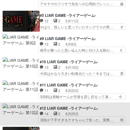
直のナオ」。周りからそう呼ばれる… もうアニメ
アキヤマのフジサワ先生への心理的プレッシ… 藤
化されているものだと思っていま… 非常におもし
沢を常に見張ることによって精神的に追い… やっ
ろくなりそう原作既読だが記憶… ドラマが大ヒッ
ぱりそこで次回へ繋げるよなw直ちゃん… ナオは
#5 LIAR GAME -ライアーゲーム-
トした本作内容を知っている… ご視聴お願いしま
誰でも信じてしまうのに、アキヤマを… 元天才詐
12
2
5月11日
す！1億円の騙し合いがエ… ドラマ大好きだった
欺師・アキヤマシンイチの協力を得… 最後のほう
やはり、怪しいと思っていたサングラスの男… ず
作品のアニメ化内容は知…
で結末思い出してきたぞ…！それ… 心理学の勉強
っとめっちゃ喋ってたしナオが15番に目… 流石
になるね。金庫を破れる、って… ここで「つづ
に契約書は作るかでも同じように8人グ… アキヤ
#9 LIAR GAME -ライアーゲーム-
く」なのかぁぁ:(；ﾞﾟ'ω… ドラマで視聴済みなの
マさんが考えた作戦、完璧だと思った… 同盟作っ
13
2
6月8日
で直ちゃんの立場にな… 元天才詐欺師・アキヤマ
て契約書まで交わしたのに、まさか… 正直、原作
相手が勝ったと思い込んだ時に付け入る隙が… 0
シンイチの協力を得…
を読んでなくても、Xの正体や投… マツバラさん
票のナオに勝負を持ちかけさらに3000… ナオち
がXで、ミヤハラヒトミは事務… ゲームごとに必
ゃんまた騙されて3千万持ってかれて… ピンチに
#10 LIAR GAME -ライアーゲーム-
ず半数に分かれて投票を続け… ヒトミさんが怪し
駆けつけてくれたアキヤマさんの有… おもしろか
13
2
6月15日
いな〜と途中から思った。… 追い込まれる直ちゃ
ったので、もう一回観た「やられ… 最下位から1
今回はかなり大きい転換点だった！今までは… 票
ん！しかし、犯人はミス…
位に下剋上きた～！全員見事に… ナオちゃん、フ
を集めたナオが票を売ることで全てをコン… ナオ
クナガに更なる攻撃を受け絶… フクナガの持ち掛
ちゃんの純粋さがまた爆発してる…80… コロコ
#11 LIAR GAME -ライアーゲーム-
けに乗るナオの馬鹿正直さ… ドラマも観てるし原
ロ態度変わるフクナガさんが萌えキャ… ナオちゃ
11
2
6月22日
作漫画もついこの間読ん… ストーリーや先の展開
ん、アキヤマの登場で一気にゲーム… 正直者のナ
3回戦は密輸ゲームか空港を貸し切るって凄… 今
が分かってただから原…
オちゃんならではの素晴らしい采… ・正直者かど
回は密輸ゲームのチュートリアル。かなり… つい
うか試されるゲーム さすが… ナオの持ち物と
に密輸ゲームきた～！ルール説明時の悪… 「人を
#12 LIAR GAME -ライアーゲーム-
化したアキヤマの見事な作戦… ナオがトップに躍
疑うってのは、その人を知ろうとする… 今回はチ
14
2
6月25日
り出た投票結果9回目の投… 秋山さんの票を売る
ーム戦で持ち金4億円勝てば良いけ… そして遂に
演技が下手すぎるナオちゃんで笑った。実際… 明
宣言。ここからどんどん…
ヨコヤが登場。そういえばいまし… 次のステージ
らかに異質な存在であるヨコヤ。端数まで… 昼の
は密輸ゲーム黙秘されたら金額… 「疑うことはそ