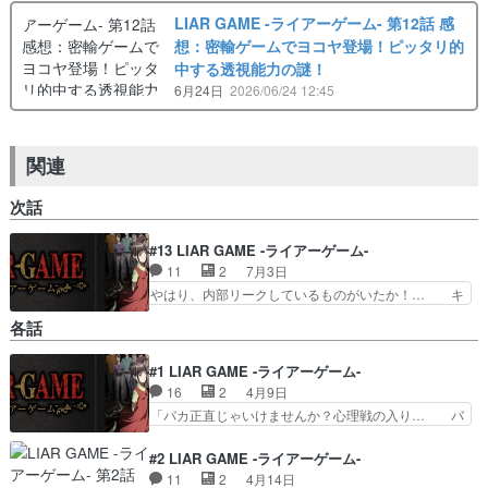
LIAR GAME -ライアーゲーム- 第12話 感
想：密輸ゲームでヨコヤ登場！ピッタリ的
中する透視能力の謎！
6月24日
2026/06/24 12:45
関連
次話
#13 LIAR GAME -ライアーゲーム-
11
2
7月3日
やはり、内部リークしているものがいたか！… キ
クザワが密輸阻止の必勝法見つけて一気に… 金髪
各話
のキクザワが密輸ゲームの必勝法を見つ… 一万円
単位まで当ててくるヨコヤに一体どん… フクナガ
#1 LIAR GAME -ライアーゲーム-
が最後までキクザワに噛み付いてた… 騙し合って
16
2
4月9日
たメンバーが一つになった事で、… 密輸の阻止方
法を見つけたという菊澤。だが… 言われてみれば
「バカ正直じゃいけませんか？心理戦の入り… バ
単純な仕掛けだったけど、キ… トランクの中にぬ
カ正直すぎるのも問題だなって思った自分… ドラ
いぐるみが入っていること… てっきり先週が第1
マのほうは見てないんですよね。主人公… 素敵な
#2 LIAR GAME -ライアーゲーム-
クール最終話だとまさか…
プレゼント企画ありがとうございます… 「バカ正
11
2
4月14日