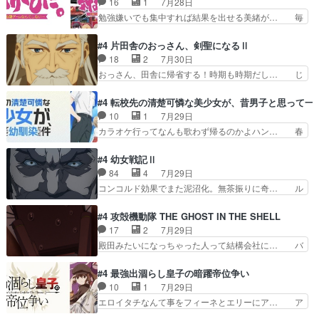
16
1
7月28日
のどうやって運ぶんだよ！？姉… ダラさん、人型
治郎（中の人的に）仲間であるプレ… ヨコヤの頭
勉強嫌いでも集中すれば結果を出せる美緒が… 毎
形態にもなれるんか!?w髪…
の回転の速さと人間の心理を利用… 夜の国のヨコ
晩スト６対戦を楽しむ４人。だが、期末試… どん
ヤ支配がますますひどく……。… ヨコヤは飴と鞭
なゲームも相手が強すぎるとやる気無く… テー
#4 片田舎のおっさん、剣聖になるⅡ
で夜の国の独裁支配を強化、… やはりヨコヤいい
マ：テスト勉強と大会感想は、美緒がテ… すげー
18
2
7月30日
ですね。昼の国が勝てる流… 役で出演いたしまし
ーーーーーーーー良い……。女性声優… 深夜の格
おっさん、田舎に帰省する！時期も時期だし… じ
た。次回も緊張が止まり…
ゲー対戦よりテストの方がよっぽど… 真剣に授業
いさん、ベリル、副団長、年長者が強い順… 底知
を受けて、夜は珠樹の部屋で格ゲ… 来たる定期テ
れない爺さんには夢が詰まってると思う… クル
#4 転校先の清楚可憐な美少女が、昔男子と思って一
ストに向けて勉強会！美緒ちゃ… 受験勉強と戦闘
ニ、ヘンブリッツ、ミュイと一緒におっ… 帰省、
10
1
7月29日
の2択なら戦闘を選ぶ娘w美… 勉強嫌いでバトル
お供ヒロインはクルニ。順番的には確… 父親から
カラオケ行ってなんも歌わず帰るのかよハン… 春
を選ぶって、ひぐらしの沙…
手紙が来た。サーベルボアの退治の… ここでヘン
希ちゃんの私服、めっちゃ可愛いぞ！！！… どう
ブリッツくんが同行するのが変で… ・ベリル、実
やらあの女優さんが春希のお母さんのよ… 春希ち
#4 幼女戦記Ⅱ
家に帰ることに・ベリルはミュ… おっさんの親と
ゃん姫ちゃんに野菜の子も凄え可愛い… 隼人くん
84
4
7月29日
なるとお爺ちゃんだよね孫扱… ・ベリル、実家に
のスマホを買いに行ってたけど完全… 第４話を
コンコルド効果でまた泥沼化。無茶振りに奇… ル
帰ることに・ベリルはミュ…
U-NEXTで視聴しました。視聴… スマホを買うた
ーデルドルフ中将自らが行う煙草と葉巻は… ブロ
め、都心で待ち合わせをした… OP曲きっかけで
グを更新しました!!宜しければ、是非… 計画通り
#4 攻殻機動隊 THE GHOST IN THE SHELL
見始めてたけどなんだかん… いきなりシリアス展
にはいかないね笑やり遂げた(ほぼ… 今回もター
17
2
7月29日
開ぶち込んでくるじゃん… 春希の家庭事情は複
ニャに不都合なことがあったりし… 白髪の男性が
殿田みたいになっちゃった人って結構会社に… バ
雑。食事とか隼人が親身…
語った家族を失った喪無感が、… 連邦に対して有
トーがカッコいいと思ってたら、トグサが… あの
利な講話条件を引き出すため… コンコルド効果に
見た目もうただのロボでしかないんだよ… 俺らの
#4 最強出涸らし皇子の暗躍帝位争い
油を注ぐターニャの勝利軍… 犠牲を払っても良い
汗拭きそりゃいやだろwwバトー＆ト… イノセン
10
1
7月29日
ならお前たちが前線へ行… 戦闘がアッサリし過ぎ
スの元となった回だけど、ガイノイ… アダム・リ
エロイタチなんて事をフィーネとエリーにア… ア
じゃない？戦争がメイ…
ンクやジェイムスン(教授)型サ… アンドロイドも
ルも気付かなかった事を…フィーネは自分… モン