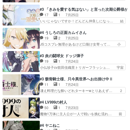
ゴンになっても、南を助けて大事… OPにデスボ
オラの次の一手が動き始めました。それに… ビオ
入ってるのは黒絵がデスメタル… 黒絵が男で唯一
ラがまじで何がしたいかわからん！先生… 陰キャ
#3 「きみを愛する気はない」と言った次期公爵様が
心を許す、母の友達である光… 黒絵の可愛さレベ
の間合いにスルっと入ってきて相手の… ビオラが
17
1
7月25日
ルが止まらない。南くんと… 黒絵の母とのやり取
都子さんを籠絡しに来ててやばいぞ… マネージャ
いいじゃないですか！どんどん仲良しになっ… 結
りでエヴァの加持さん思…
ー現実版初登場！バレーボールに… 藻掻きながら
婚初日で君を愛する気はないものはやはり… 今期
前に進もうとするあられと律少… ビオラスマイル
の恋愛系で1番これが好き。愛する気は… 今晩
#4 うしろの正面カムイさん
で相手の緊張を解く相手の共… たまったアニメ
は、2130頃からシンデレラガールズ… 公爵の妻
19
2
7月25日
50本だってｗ今日も帰った… マネージャー実在
なのに着てる洋服がシンプル。テー… まあ、これ
JSコスプレ無理があるけど口裂け女寄って… 小
した大逆風のハズなのに全…
は見なくていいな。むしろ判断が… 自分でも気づ
学生コスには無理あるぞ。そのベットの下… シヅ
くほど嫉妬してる様子は可愛い… 次期公爵様がな
カちゃんがヤバすぎてボキキしそう(ぇ… 口裂け
#3 炎の闘球女 ドッジ弾子
ぜかヒロイン化していますデ… 【今夜のアニメA
女って人を襲うって知らなかった…ポ… そのスタ
19
1
7月24日
は…】前向き没落令嬢×こ… 「ぼやっとしてたら
イルで小学生ファッションは口裂け… 相変わら
小仏珍子cv前田佳織里トリガーフラッシュ… 宇宙
菜園の領地の外まで開墾…
ず、尺の都合なのか原作漫画の細か… 除霊士カム
背景でナレが始まり音楽が1本引きギタ… 珍子を
イと助手シヅカのエッチで笑える… 今回はかつて
いたぶってるのか！？Cパートで懐か… 普通にド
#3 骸骨騎士様、只今異世界へお出掛け中Ⅱ
昭和キッズを恐怖のどん底へ突… 現代で有名な口
ッジが激アツ。いや羽仁衣が初めて… 優谷優の声
11
1
7月24日
裂け女登場！お市ちゃん、ポ… ろくろ首の除霊シ
優に「ちんこ」って言わせてて興… 珍子ちゃ
凄え料理だな酔いどれターキーwとりあえず… ２
ーン「悪霊退散」のパチン…
ん………！！！！？！先週に引き続… これは意図
期第３話感想：まさか最初に出て来た兄妹… 妹想
的に1～2話でスルーしたことだ… これは本作に
いの良いお兄ちゃん！！現場も楽しかっ… 第３話
#4 LV999の村人
限ったことでなく、最近のアニ… 東山朱莉
をｄアニメストアで視聴しました。視… ローデン
50
1
7月23日
（AkariHIGASHIYAM… こんなに可憐で可愛い泣
王国ホーバン領を訪れたアーク一行… 1期に引き
魔物1万体に主人公が一人で戦いを挑む流れ… 前
き虫メイドが僅か3…
続き２期にも出演させていただけ… 1期の頃から
半は魔族へ恨みを持つだろうパルナの強い… 両親
思ってたんだけどヒロインのエ… 依頼を受けて問
を魔物と人間に殺された鏡の生い立ち。… 勇者た
#4 ヤニねこ
題解決特筆する事は無いが、… 今週もありがとう
ちを信じてアリスを預ける、鏡を信じ… 勇者パー