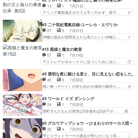
た弐郎は鬼子母神一華の護衛… 護衛はお尻一華、
たちで熊退治をしていた中の一匹の猫… と思って
13
1
7月21日
ここは定番やっぱ物の怪の… ①敵は会話してる最
みにいったらクロバネのCV.速水… 「おじちゃん
アリシア魔術適正ゼロで上手く行かず。双子… ナ
中の同乗者を物音一つ発…
は身内に甘い」で、いきなり笑… ガチで素晴らし
イエちゃんが不憫な立場になっててめっち… 自己
すぎる……。長命種によって… 前回巣立っていっ
紹介の時台に乗ってるサラサ可愛いw学… ナイ
#3 二十世紀電氣目録-ユーレカ・エヴリカ-
た子猫たちのその後が描か… 王子の旅の始まりは
エ・シフォンリッツの出番が多くて嬉し… 石田で
27
5
7月21日
確かにそうでしたよね！… リゼロ見終わっちゃっ
こいつワルだな。なぜ大猿に変身した… 2冊目の
洋輔の過去が垣間見えたな喜八といい洋輔と… ド
てほのぼの系がいいか…
トアの書は学長の手に1話冒頭と合… アリシアと
タバタしたけど兄の遺した目録に記された… 洋輔
クレンのソルセインでの潜入生活… 元は勇者だっ
が目録に固執する理由もほぼ明らかとな… これ京
#15 黒猫と魔女の教室
たのにロリ化されて学生にされ… これはいい黒沢
アニだったのかそのわりにはそこまで… 清六兄ち
57
1
7月19日
ともよ。笑いのセンスも合う… ナイエのリアクシ
ゃんと喜八、清六と洋輔それぞれの… 化学的作用
アストレアがポルックスに近づくために女に… ①
ョンが面白い。ローメイン…
に依りて継続して…電池と称すっ… 洋輔、清六の
魔法の図鑑が買えてヘヘーンなスピカ②今… 前半
こと好きすぎだろなんか電気で… 仲間が一気に増
はアストレアの野望による性転換、後半… アスト
#3 透明な夜に駆ける君と、目に見えない恋をした。
えてみんなで物作りで一気に… 作画は最高なのに
レア君の作戦に皆巻き込まれてて草捕… アストレ
45
3
7月20日
話がつまらない。やっぱ京… 天下り式に竹のフィ
アが作った薬によって男女入れ替わ… アルトレア
買い物（デート）の待ち合わせ場所の橋待ち… ボ
ラメントが出てきたのは…
がポルックスのこと好きとは言え… アストレアが
ソボソとつぶやく。カラオケは視覚障害が… 闇夜
ポルックスちゃんに憧れて、変… TS騒動に酔っ
を照らす打ち上げ花火。人混みの中、み… どんど
#3 ワールド イズ ダンシング
払い騒動と賑やかでいいねw… 偉大な父を持つが
んキュンが増えていく展開に毎回わく… ちょこっ
24
1
7月20日
故の悩(独自のおっぱい論… 鉄板中の鉄板、性転
と書ければと風が吹き手元にあった… 』は、率直
室町ずんだもんの覚悟は3歩進めば2歩下が… 前
換と酩酊ネタの二連発(…
に言って脚本と演出が悪いと思う… 小春の目が見
回の白拍子の死といい今回の”まぐわい”… 世阿弥
えなくなったのは先天性による… 冬月の前向きさ
が主人公の漫画がアニメになったらし… 壮絶だっ
#3 グロウアップショウ ～ひまわりのサーカス団～
と、空野の億劫さがリアルだ… かけると小春、二
た…30分で2時間の映画のように… すべての表現
32
4
7月20日
人が一緒に過ごす時間が描… ヒロインの目が不自
がピタリと揃った傑作本当に素… たまに現れて謎
雫とスヴェトラーナの過去が明らかになり現… こ
由だから音を大切にして…