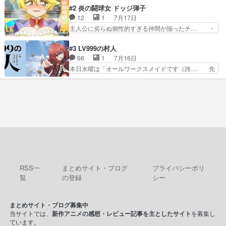
の保護者みたい笑マウントに全… 次期公爵夫人が
きで真っ直ぐな主人公と、拗らせに拗ら… にて、
#2 炎の闘球女 ドッジ弾子
それでいいのか？と思わない… 貴族は階級社会で
落語部長役で出演させていただきまし… すげえお
12
1
7月17日
大変だ。や、やはり同性に… 第２話をU-NEXTで
もしろかった。アバンの諸星大二郎… ◤￣￣￣￣
主人公に劣らぬ個性的すぎる仲間が揃ったチ… ・
視聴しました。視聴…
￣￣￣￣￣￣￣￣￣￣名場面アイ… メンバーと部
ショッピングモールでドッジボールするな… 颯爽
室をどうにかする為に動く安海… ウケるために色
登場!因縁のライバル!善の立ち位置で… しょーも
#3 LV999の村人
んなジャンル描いてどんどん… 春の南東の空のお
な…こんなもん真面目に見たらバカ… 宿命のライ
66
1
7月16日
とめ座付近明るい星は20… 明るい現役の青春と
バルの襲撃に始まり、燃えるシチ… 早くもライバ
本日水曜は「オールワークスメイドです（誇… 先
暗い過去の情念とが良い…
ルチーム。敵もなかなかに個性… があると思った
入観に縛られない鏡の姿勢と、アリスの笑… 本日
のだがほとんど覚えていない 聖アローズ学院闘球
22:59まで！✦キャストサイン入り… 人族と魔族
部も登場し、魅力的なキ… やはり強敵に勝つには
の融合を目指す浩二…目指すもの… アリスとメノ
特訓だよ。平仮名で呼… ライバル登場から特訓ま
ウの話から魔王軍の大規模な宣… 鏡から「アリ
で異常なテンポと異…
ス、共存の道はやっぱ険しいぜ… 鏡とソフトクリ
ーム食べるアリス凄い幸せそ… アリスの優しさと
浩二の揺るがない信念に思… 鏡さん、活躍する度
に好感度爆上がりですね… ケンタウロス族面白か
ったですね♪タカコち…
RSS一
まとめサイト・ブログ
プライバシーポリ
覧
の登録
シー
まとめサイト・ブログ募集中
当サイトでは、
新作アニメの感想・レビュー記事を主としたサイト
を募集し
ています。