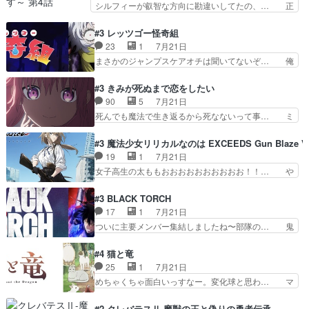
シルフィーが叡智な方向に勘違いしてたの、… 正
ては悪くないと思い…
園物のラブコメ元々好きだから設… にしても妹は
しい意味での淫乱だと思うギースいい顔に… をバ
普通にハルキに嫉妬せず仲良く… ３話に「三岳長
ンダイチャンネルで視聴。リーリャさん… なんか
#3 レッツゴー怪奇組
久」役で出演してまーす！み… 隼人の家庭は隼人
腹立つなぁルーデウスめ…これでエリ… トレント
23
1
7月21日
に家事の負担がかかってい… 三岳さんが隼人にと
は後に何らかの際に活躍するんやろ… アイシ
まさかのジャンプスケアオチは聞いてないぞ… 俺
って妹扱い止まりそうな…
ャ、、、なんと末恐ろしい妹なんだ！… ルーデウ
んちの押し入れどーなってるんだよー？あ… メチ
スが財宝の取り分をもらうときに多… 残り湯なら
ャ子の従姉妹シュラ子登場。主人公眼福… 跡目争
#3 きみが死ぬまで恋をしたい
しゃあない。狂犬かくましいつ来… 本作はぬるい
いの新キャラ登場で、今回はシュール… めちゃ子
90
5
7月21日
ハーレムではなく、真面目に一… エリスはしばら
のいとこかわいい今回主人公の驚き… メチャ子を
死んでも魔法で生き返るから死なないって事… ミ
くEDだけやね。アイシャ、…
くしゃみと鼻水が止まらなくなる… お父さんに押
ミ不在の際のシーナ、アリとセイランとの… ミ
し付けられた本独特やし、おま… シュラ子ちゃん
ミ、最後のその顔は怖いよ...。てかタ… もはや人
#3 魔法少女リリカルなのは EXCEEDS Gun Blaze Ve
をちびっ子にしたあの玉、も… 半裸の警官の方が
間なのかも怪しい戦闘シーンがない… 今話第LO
19
1
7月21日
怖い。ライバルキャラかわ… 霊媒師が人の肩に霊
／原画で参加させていただきまし… 皆大好き、ロ
女子高生の太ももおおおおおおおおおお！！… や
を乗せるな笑なんてモノ…
リの全裸だーーーーーーッッッ… シーナとミミが
っぱり、そんなはまって見てる感じでは、… 『久
友だちになってよかった。ミ… ダークな世界観に
瀬シイナと夜海トワ』今回はフォロワー… なのは
#3 BLACK TORCH
芽吹く百合の花。ミミ(c… ルームメイト1ヶ月経
と出逢い炎の魔人の能力を人類の為に… ・シイ
17
1
7月21日
ってシーナがミミの人… もう後戻りできないぞ」
ナ、トワと出会う親近感を感じる2人… 篠宮マナ
ついに主要メンバー集結しましたね〜部隊の… 鬼
してくるとは思わん…
が登場したけど公式サイトに20歳… リリカルな
子母神、桐原との馴れ初めは多分に衝突気… 絵に
のはらしい、人間ドラマが始まり… この2人めっ
描いたようなチョロインだったな。下半… 前回か
#4 猫と竜
ちゃ食うやん魔人狩りチーム強… 人類滅亡寸前ま
ら引き続いてじいさんとの決別の冒頭… あっちは
25
1
7月21日
で追い詰められていたのに、… 第３話をU-NEXT
呪霊でこっちは物怪。忍者っぽいア… 護衛対象と
めちゃくちゃ面白いっすなー。変化球と思わ… マ
で視聴しました。視聴…
なる弐郎を連れて隠密局へ、彼の… →現状展開が
インからローゼマインへ重要回をちゃんと… 何世
王道パターンなので無難という… 保護対象となっ
代もの猫たちの誕生と成長を見守る猫竜… 前回猫
#2 クレバテスⅡ-魔獣の王と偽りの勇者伝承-