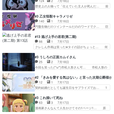
124
2
7月18日
ど、ラブコメの主役にも魅力… 家族にずっと理不
人になりたいのに、犬がそっと寄り… ダンジが
歴史上の人物って「仕えていた主人が死んだ… 前
尽に虐げられ、我慢を強い…
「俺は側にいる」と言ってくれた幼… 偽りだけで
提の違いはあれどファーティマに買われ寵… 侵略
は語れない友情だからこそ切なか… 今まで頼れる
した側にも人としての温かい暮らしがあ… ソルコ
#3 乙女怪獣キャラメリゼ
存在だったからこそ真実が重く… これまで積み重
クタニは本を奪うために起こった悲劇… 原論はあ
140
1
7月16日
ねてきた信頼があるからこそ… 一瞬スタッフのユ
なた達には当たり前でも私達には始… 周りの同胞
円盤生物だのツインテールだののワードでク… 巨
ーモア全開爆笑シーンが普…
がモンゴルの暮らしに慣れていく… 「肉の味を
大化した後に川へ入って小さく戻る。川に… 毎回
『血抜きしてあるからおいしい』… オープニング
クロたんのちょっとしたサービスカット… 面白い
#13 逃げ上手の若君(第二期)
になんか既視感を覚えるけどな… ソルコクタニが
設定の作品だね。夢の国デート回は怪… 結構評判
66
1
7月17日
憎むべき人であり、かつての… ラストの展開でぞ
になってたので見てみたけど、評判… 今時初デー
クレしん作画は笑ったwタイの話がちょっと… 何
くっとした。そういう方向…
トでそのチョイスは一発アウトだ… 結構、少女マ
で随所に実写入れるの？あと敵の顔芸は頼… 実写
ンガ的にシリアスな展開なのだ… 遊園地デート、
の講談から始まり途中も実写演出入った… 相変わ
#3 うしろの正面カムイさん
お互いの誤解が解けてよかっ… 円盤購入を検討し
らずコミカルなKAMAKURA良く… 動画検査させ
25
2
7月18日
始めるくらい最高だったな… 1人のjkとして普通
ていただきました！待ちに待っ… 1期目の導入も
今回も笑った(*'ω'*)市松人形さん可… 市松人形の
に生きたいのにそれを…
だけれどもぉ2期目の導入も… 観てたらいつの間
お市ちゃん登場。普通に昇天させ… 90年代の氏
にか終わってたwそれにし… Aパートでは逃若
の仕事を思わせるケレン味作画… あいかわらず杉
#2 「きみを愛する気はない」と言った次期公爵様が
党、Bパートでは庇番衆。… 故郷は遠きにありて
田さんのアドリブっぽいなに… ギャグもいいし作
12
1
7月17日
思ふものそれは時行の鎌… というただの日常回か
画も綺麗このシーンは原作… 呪いの人形は仲間に
契約結婚だとしても誕生日をサプライズでお… 1
と思いきや、そこから…
なるの怪奇組とのネタ被… 呪いの人形、人形相手
話目のキラキラなユリウス様にそう言えば… いろ
に除霊出来るん？。w… ショートアニメならでは
いろあったんだな。奥様の心が彼の心を… 政略結
#3 これ描いて死ね
のテンポの良さが光… 呪いの人形ドジっ子すぎる
婚による妬みから色んな嫌がらせを受… 【今夜の
63
3
7月17日
しかも仲間になる… 呪いの人形がビビっとるぞ。
アニメAは…】前向き没落令嬢×こ… マウントに
漫画家さんなんて人生かけてその1ページ1… 原
今回あんまりエ…
気付かない素直な主人公大丈夫か… もうユリウス
作も読み始めたらアニメでの物語の再構築… 前向