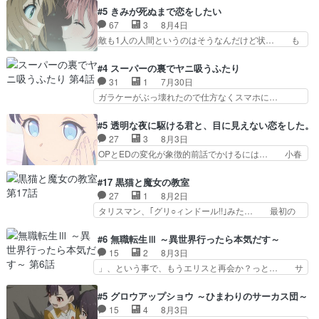
吸血鬼兄弟の弟ですいいキャラ… クリスタ皇女
目は気品溢れてるのに中身は…美緒ママ… テー
#5 きみが死ぬまで恋をしたい
が“萌え”なのでこの娘が皇帝… ウサギ好きそうな
マ：格ゲー大会に行くには？感想は、美… 大会を
67
3
8月4日
王女殿下がかわいい。幼馴… ついに始まった狩猟
前に格ゲー熱が高まる一方、百合の本… 東京で開
敵も1人の人間というのはそうなんだけど状… も
祭。エルナの活躍で上位…
催される格ゲー大会に参加すること… Japanに向
う着れないからってどういう意味だろうな… ミミ
けて外泊届にサインをもらっ… 長崎から大会のた
を人間に戻して欲しいでも自分達が代わ… ご視聴
#4 スーパーの裏でヤニ吸うふたり
めに東京へ!/でも観光よ… 旅の支度全部やってく
ありがとうございました見るたびに切… 誰かと思
31
1
7月30日
れる先輩、なんだかん… 第５話をｄアニメストア
ったらちゅー先輩か。しれっと相方… 第５話感
ガラケーがぶっ壊れたので仕方なくスマホに…
で視聴しました。視…
想：コ□した相手にも家族や…､戦… つらい回
佐々木さんとは同い年くらいに思ってたけど… や
だ……つらすぎる……。エスタ先輩… 今週のシー
はり出オチ感が否めず、エピソードの打率… 田山
#5 透明な夜に駆ける君と、目に見えない恋をした。
ナとミミも可愛かった2人の関係… 確かに相手に
さんが佐々木さんに沼っていく…こんな… 佐々木
27
3
8月3日
も家族や大切な人はいるけど、… 白シャツが作業
さん、腕フェチなんですね笑最近まじ… 佐々木が
OPとEDの変化が象徴的前話でかけるには… 小春
着みたいなもんなんですかね…
ガラケーからスマホに変えるって、… もうドラマ
の透明なモヤのかかった世界。どんな女… そう
版孤独のグルメファンコンテンツ… 「お腹冷えち
か、こんな風に見えてるのかぁ。かける… 完全な
#17 黒猫と魔女の教室
ゃわない？佐々木さんの優しさ… 先行で見た時よ
両片思いになりましたねぇ…OPとE… 余計な物
27
1
8月2日
り2人のやり取りに癒しを感… ABEMA版の7〜8
は描かず白く靄がかった小春ちゃん… 光も感じな
タリスマン、｢グリ○ィンドール!!｣みた… 最初の
話佐々木が実年齢以上…
い完全な盲目なんやね…おめかし… 母役に能登さ
障害ゴーレムを全員で力を合わせて倒… アリアは
んって禁じ手使ってきたー！E… 今回は小春視点
ホントスピカが大好きだよね。ツン… 一等級ポテ
#6 無職転生Ⅲ ～異世界行ったら本気だす～
も描かれていて良かった本当… 股に海豚を挟み水
ンシャルのアリアちゃん可愛くて… そういや、ア
15
2
8月3日
上バスでの会話を反芻…恋… OPEDとも無人バー
リアは能力は最上級のくせに、… とうとうアリア
」、という事で、もうエリスと再会か？っと… サ
ジョンから主人公２人…
と直接競う場がきたこれまで… 毎度ながらのスピ
ラの再登場によってルーデウスの成長が確… 人間
カの顔面芸推しのハナちゃ… クソレビュータリス
関係の清算が粛々と進められているサラ… サラと
#5 グロウアップショウ ～ひまわりのサーカス団～
マン趣味ダダ漏れで好き… 期末試験が始まろうと
の関係に対して完全に「昔の女」とし… ルーシー
15
4
8月3日
しておりスピカは対策… 能力鑑定胸像タリスマン
にデレるルディが完全に親バカで微… サラとは会