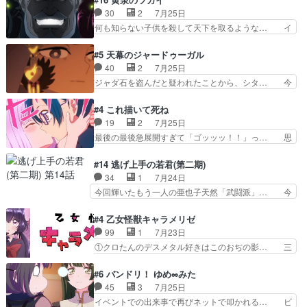
ッコロで始まってちょっ… バカおもろいやん
んのご両親の登場ですこの世に数多い… 玲夜のお
30
2
7月25日
www実質まどマギやんけ… しかも実質的にエク
父さんが石田彰だったことに驚きを… 主人公自分
何も知らない子供を殺して天下を取るような… イ
レールが倒したビルであ…
の立場わかって無さすぎやしまた… ヨミツガと
ワンの刀が斬った者の中にまさかの…影森… 激し
BLEACHは完全に豪華な展開… 透子ちゃん、柚
いバトル回の最後に、予想外の引きシン… これっ
#5 天幕のジャードゥーガル
子にも優しいし可愛いしこの… ユキノさんから玲
て作者が描きたいのは"ユルの物語"… デラさんの
40
2
7月25日
夜の父親の話で、そのイメ… あやかしの頂点に立
秘密がちょっとわかった回、正直… 左さんと刀持
ジャダ石を盗んだと疑われたことから、シタ… 今
つ鬼龍院家の現当主が息…
ちさんが対決♪あとどこぞのじ… 何処も彼処も言
回のシタラは表情が豊かで、モンゴルでの… だい
ってる事が全部嘘じゃ無さそ… 戦況が目まぐるし
ぶややこしいことになってたオープニン… テンポ
#4 これ描いて死ね
く動いていてずっと胸が熱… 同時視聴｜
も良いし毎話良いところで引くから全… 盟友ドレ
19
2
7月25日
DaemonsRealm｜リア… これまで騙していた東
ゲネ后との出会い。次週のドレゲネ… さて、登場
最後の最後急展開すぎて「ゴッッッ！！」っ… 思
村を捨てて新郷家に来…
人物多いけどついていけるのか私… 今回は遂にド
ってた以上にセリフとかしっかりした漫画… 今回
レゲネ登場という話彼女の在り… チャガタイ兄さ
は泣かなかった！漫画描きのハウツー回… この作
#14 逃げ上手の若君(第二期)
んがめっちゃ可愛かったなド… まさかの展開にめ
品はこういうのをズバッとキメるの上… 藤子不二
34
1
7月24日
ちゃくちゃテンション上が… チャガタイの所へ密
雄に親しんだ人にはとてもフィット… 赤福のヌル
今回輝いたもう一人の亜也子天然「武闘派」… 今
偵に行ったはずがドレゲ…
ヌルした動きとかネームを褒めら… 漫研が気にな
回は強敵小笠原貞宗と時行の対面内容盛り… 言い
って仕方ない先生がかわいい。… 漫画のノウハウ
逃れすら逃げ上手亜也子のアシストに支… そう
#4 乙女怪獣キャラメリゼ
から新たな仲間まで。本作品… 今回エンディング
か、亜也子もまだ9歳なのか‥ときゆき… 「亜也
99
1
7月23日
テーマが流れるのが早い（… この作品の世界に
子のドキドキ・大作戦！・長寿丸を一… 目玉と耳
①クロたんのデスメタル好きはこのおぢの影… 三
も、一応デジタルという概…
を相手に言葉で繰り広げる戰もノラ… 時代設定ど
石さんのキャラなんかミサトさんっぽいな… なん
うなってる笑目力が強すぎて睨ま… ときメモ画面
か好きになれんキャラだなぁ作品もイン… 相変わ
#6 バンドリ！ ゆめ∞みた
からのいらすとやは草だった。… 今回は亜也子回
らず生物学者には見えないわね響野君… 正体を知
45
3
7月25日
でしたね頼もしさと乙女らし… 貞宗、キモいギョ
らないのにどちりも肯定してくれた… 黒絵がハル
イベントでの出来事で再びネットで叩かれる… ビ
ロ目としか思ってなかった…