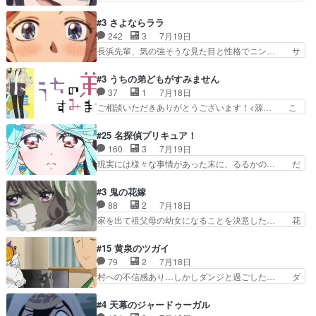
のアドバイスをしてくれるお… 可愛いキャラデザ
のアニメは足首を休ませるという事を知ら… 愛知
からは想像できない顔芸、… 父、大舞台へ立つこ
県豊川市付近が舞台なのか～現地にも出… 前回に
#3 さよならララ
とが決まる。更に父から… 再び鬼夜叉を導く、素
引き続き、今回もおぱんつであります… キャラク
242
3
7月19日
性不明の彼の名前を知… 恵まれた身分に甘え、修
ターが可愛いのはもちろん、ストー… 皇ではなく
長浜先輩、気の強そうな見た目と性格でニン… サ
練を怠るキャラは苦…
ひまわりを蔑ろにして皇に乗り換… 傷跡なんか、
ブタイがええよね〜関西弁が凄くちゃんと… って
見せたくない自分の力量を超え… エロいところ以
なったからユリ確定！＼(^o^)／ラ… プロローグ
#3 うちの弟どもがすみません
外あまり見どころがない。1… いや～、めちゃく
的な１話、２話からの浮世離れし… 茉里のボクシ
37
1
7月18日
ちゃおもしろいね。瑞佳は… キャラデザが映える
ングにかける真摯さ格好良かっ… 今回はゲストが
ご相談いただきありがとうございます！<源… こ
のは勿論だけど脚本に歩…
２名！ワンピースの作画さん… あほって言う茉里
こまで見てきて糸ちゃんの声がキャラとす… 糸が
がかっこいいよあほララは… 唯一の理解者だった
家事を頑張り過ぎてテストの結果が酷く… 糸ちゃ
#25 名探偵プリキュア！
母親を失い、アウェーの… ３話の地味に好きポイ
んと源くん、類くんのお買い物シーン… ３話にし
160
3
7月19日
ントは、冒頭でララが… ボクシング部部員たちの
てもう普通に物語が楽しみになっち… 類くんの将
現実には様々な事情があった末に、るるかの… だ
設定を公開！辻さん…
来の夢が微笑ましいまだまだ甘え… 前髪ぱっつん
からるるかが「まどろっこしい」と称され… エク
金太郎な糸ちゃんがお母さん役… 子供達だけで生
レール編の始まり、エリザさんの回で「… 「マジ
#3 鬼の花嫁
活するようになってからの話… 最後の「かわい
ラ」と言えば同時上映の「公タロウ」… キュアエ
88
2
7月18日
い」の破壊力よ…あれは成田… 糸と4人の弟の関
クレールはやっぱりくれあだったか… エクレール
家を出て祖父母の幼女になることを決意した… 花
わり方がどう変化していく…
は誰だ編、遂に答え合わせの時だ… これで自分も
嫁を傷つけたら許さん、今回見せた氷の表… ツッ
キュアっと探偵事務所の一員で… あんなとみくる
コミどころが多すぎてある意味おもしろ… 胸が凄
#15 黄泉のツガイ
の何もない日常※もっと密着… LIMITかも知れな
くスカッっとしたずっと苦痛を伴って… 祖父母に
79
2
7月18日
い。キュアエクレール… ・解決編、完全に前4話
人の心があってよかった。それにし… 柚子が家族
村への不信感あり…しかしダンジと過ごした… ダ
で謎解きさせるスタ…
と決別する回柚子を傷つけた瑶太… 今期のアニメ
ンジが下界で偽アサを探す？聞きたいこと… ダン
で1番おもろい。鬼してほしい… 祖父母の柚子を
ジとの思い出を振り返るユルの表情が本… それぞ
#4 天幕のジャードゥーガル
守る姿や祖母の語る玲夜の眼… 常に言ってるけ
れの思惑が複雑に絡み合い、物語がさ… ユルは一