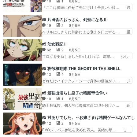
10
1
8月6日
こに行くのだろう、面白すぎ… 姉のした事はただ
希の級友を巻き込んだイジりに動じ… 第５話を
「ここは俺達に任せて先に行け！全員いい奴… 過
単に一族を絶滅させただけ…
U-NEXTで視聴しました。視聴… ラブコメで天然
去、あとを託したロックが今、2人にあと… 木下
ジゴロというかナチュラルヒ… みなもと仲良く話
鈴奈（@0suzuna0）が【マリー… 村ごと乗っ取
#5 片田舎のおっさん、剣聖になるⅡ
す隼人を見てなぜか不安に… 無理なダイエットは
られてたら流石に気付かないか… 《漫画版少し読
19
2
8月6日
禁物だけど、なかなか結… 「これからもお手入
んだことある》エリックとゴ… ロックは敵に容赦
ベリルはしきりに加齢による衰えを口にする… 重
れ、がんばりゅ」ありが…
無くブスっといくから気持… 勇者パーティー再結
ねた歳のせいにしていた限界を超えて命の… いい
成して先にいけで激アツ… 爆縮、幻覚、主人公結
んじゃないですか。魔物の群を発見した… アマプ
#5 幼女戦記Ⅱ
構エグいことするよな… ねぇ猫耳ガール、敵の根
ラにて視聴終わり！サーベルボア討伐… を言い訳
62
2
8月5日
城に乗り込む事を同… 世もや替えが利くと復活P
にしたくないものですねwボア狩り… 先生として
ブログを更新しました!!宜しければ、是非… 少し
とは？！もう来週…
のベリルが好きだけど、今回みた… 4人だけでサ
でもマシな負け方を選んだゼートゥーア… ゼート
ーベルボアを狩りに行く。野営… ・実家周辺でサ
ゥーアの唯一の手駒が強すぎる笑あお… 私にとっ
#5 攻殻機動隊 THE GHOST IN THE SHELL
ーベルボアが暴れてると聞い… ちょっと年齢の事
て完全にご褒美回ゼー様の葉巻シー… やはりター
13
4
8月5日
を言いすぎとゆーか言い訳… ベリルの母もやはり
ニャが後方指揮だと展開に迫力が… “貧乏籤百連
どれだけハイテクノロジーで身体の価値がフ… ジ
只者じゃなかったかベリ…
無料ガチャ”100連でも1回… 2期入ってから地味
ャミングも伏線になるかと思った回想シー… フチ
だよね。ただでさえ幼女… 「餌になってもらわね
コマだいぶ理性持ち始めた。この世界の… 原作読
#5 最強出涸らし皇子の暗躍帝位争い
ばならぬ」って言葉に… ゼートゥーア左遷によっ
んだのもう何年も前なのに、覚えてる… コイルの
10
1
8月5日
て参謀本部の連携が… 緊張感ある戦闘描写とギャ
汚職を突き止めるべくバトーの指導… やまとん1
騎士狩猟祭、個人的に優勝本命に印を付けた… 細
グ今週の『有能な…
号はどこの部分で使うのだろう？… 日本とロシア
かい設定を考えるのが面倒な時は古代魔法… エル
が絡む政治の話かつ色々な用語… 第５話を
ナがチートすぎる笑アルは最初から自分… プラネ
#5 対ありでした。～お嬢さまは格闘ゲームなんてし
primevideoで視聴しまし… 前回同様『イノセン
ット・ウィズ展開アツいな「騎士狩猟… 麦茶どこ
12
2
8月5日
ス』を含む押井・神山版… 第５話「EPISODEラ
ろかタイトル通り麦茶の出涸らしぐ… 第５話を
EVOジャパン参戦を決めた四人。美緒の母… こ
ストの母親の気持…
ABEMAで視聴しました。視聴に… 復讐に燃える
の作品に唯一足りないと思ってた(無くて… 見た