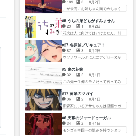
すぎるな楠木ともりちゃんの
始まろうとしておりスピカは対
189
3
8月2日
んとした別れ方し… サラは未練0
ね… デフォルメされた表情が特
策… 能力鑑定胸像タリスマン氏
」が最高にお姉ちゃん面でめちゃく
だと言っていたけど人の気持
に多かったのが印… 葵＆茜の回
容姿も評価してし…
ちゃかわ… さすがに割れた窓ガ
ち… 実は結構好きなキャラモヤ
も良きでした。あの証拠写真、
ラスの弁償は求められた… 逡巡
モヤする別れ方だ… 役で出演さ
#5 うちの弟どもがすみません
ひ… 互いが互いのことを想って
を振り切ってみんなに謝ったララの
せていただきました！よろしく
23
1
8月2日
いるのにすれ違っ… 第５話をｄ
思い… 仕事に馴染めない辺り観
お… 毎クールメインヒロインを
花火は人に向けてはいけません。引
アニメストアで視聴しました。
ていて苦しいところ… ララちゃ
好きになっちゃう…
きこもり… 糸はまだ柊の顔も見
視… 葵ちゃんに〝瑞佳ちゃんと
んの事情はもう少し皆に話して良
たことなかったっけ！1… ってお
練習したい〟と言… 本当この作
#27 名探偵プリキュア！
い… ララと茉里とで初のアルバ
名前を見たんだけどあの中村大樹さ
品は「キャラ」を活かすのがう
87
3
8月2日
イト。七転八倒し… 労働するプ
ん… 糸ちゃんカッケー、色んな
ま… みずかちゃんの介入で双子
ウソノワールぷにぷにアゲセーヌか
リンセスえらい。プリンセスの
意味でwゲームが… 姉から性的興
の仲にヒビが………
わよ!!… 順当にマコトジュエルの
精… アンデケン行ってケーキ食
奮覚えてないよね？なんて言
争奪戦をやったと。… 記憶を取
べて、帰りにカメ… ララが働く
#5 鬼の花嫁
わ… テーマ：引きこもりの理由
り戻し正式に探偵事務所で働き始
事でのてんやわんや。働いて大
32
2
8月1日
感想は、久しぶり… 元ゲーマー
め… ポワロ、元ネタを解説して
変… 地道に働き人と関わる日々
この先一生俺のモノだって言ってみ
なので、はちゃめちゃ楽しく作
原作に誘導するの… くれあさん
の中に愛を見いだ…
たい笑他… 1歳からの誕生日プレ
業… 糸ちゃんと源くんの距離感
の探偵としての初事件にしてち
ゼント………とは思っ… 玲夜さ
おかしいね(*´… 糸と源ははよ好
#17 黄泉のツガイ
ょ… ・急にクイズ番組が始まっ
ん柚子に18年分の誕生日プレゼン
きおうとると言わんかい！引…
36
2
8月1日
たw・妖精ウソノ… るるかの助手
ト… 柚子は鬼龍院家から初めて
ショウくんと対等に話すためにゲー
影森家にいるアサちゃんは擬態ツガ
だった？今回が初めての探偵
学校に通う事にな… プレゼント
ムをする…
イだった… アサが置かれた立場
活… 探偵じゃなかったの！？ク
攻撃ヤバすぎるwwwヴァイオ
や気持ちを汲んで熱くな… 屋敷
レアさん探偵すぎ… 突然のポア
#6 天幕のジャードゥーガル
レ… 玲夜さまサプライズの、こ
にアサはいなかった逆にガブちゃん
ロクイズは草なんよ。んで、あ
34
2
8月1日
れまでの柚子ちゃ… 玲夜から柚
はい… 影森の当主が際限なくツ
ん… 今回からついにくれあが探
モンゴル帝国への恨みを持つシタラ
子へ17年分の誕生日&を未来に…
ガイを増やせるのに… 今回はも
偵事務所の仲間に…
を信じた… 回想が淡々と語られ
「​​13歳の柚子ちゃんへ…もう中学生