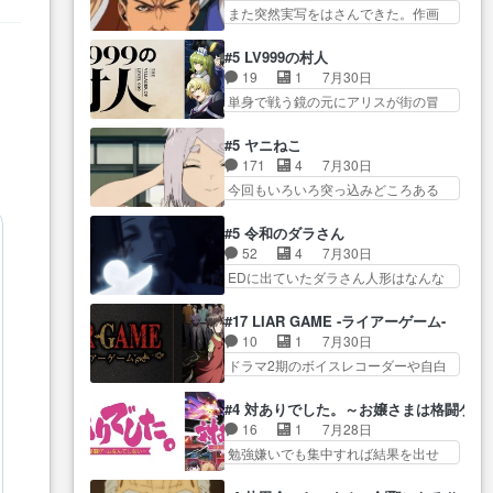
き… 初コミティアで２０冊刷り
５話をprimevideoで視聴しまし…
また突然実写をはさんできた。作画
んでそんなに…と思ったらそう
は妥当だよね。俺… 藤森さんの
リソース… やるべきことが逃げ
い… いつもと違って少し良い話
ママ向けの漫画で、また涙腺
る事と分かると水を得た… 30歳
化け猫は油が好物… 今回はあか
#5 LV999の村人
が⋯… 〜漫画に「想い」をこめ
まで童貞だと魔法使いになれるとい
やし1体のみで15分。金持ちの…
19
1
7月30日
よう｣娘に漫画であ… 何回この作
う… こっちの諏訪の三大将もま
今更だけど霊が性行為で祓えること
単身で戦う鏡の元にアリスが街の冒
品に泣かされるのだろう。光が
たクセが強いw色… 頼重が完全に
は何とな…
険者率い… 鏡浩二はゲーム世界
藤… ホテル泊まってコミティア
ブレーンだよね毎回敵キャラ
に飲み込まれた転生者と… みん
っていいなあ。同… コミティア
#5 ヤニねこ
が… 弧次郎「欲を我慢して強く
なががんばってくれたアリスの父ち
参加のしおりを徹夜で作る先生
171
4
7月30日
なれるなら大飯食… 変化球な演
ゃん… 成長限界が999である村人
(… お母さん、娘にあんな漫画描
今回もいろいろ突っ込みどころある
出も交えながらの状況説明が本
と定めた上位存… 大規模バトル
かれたら泣いち…
回だった… ヤクのクワガタ取り
当… LOで参加させていただきま
シーンなのに会話してばっか
の話が尋常じゃない雰囲… 妹子
した！最終的に… この高らかな
#5 令和のダラさん
り… やっぱり勇者より強かった
ちゃんの恋愛話をしたり、タバコを
DT宣言、合田一人に通じるも…
52
4
7月30日
か笑統率力LV9… 普通の人間の親
生産… ここうっすら思ったこと
この作品は近年稀に見るおっさんキ
EDに出ていたダラさん人形はなんな
子やーん総務課長と娘の女子…
ズバリ言ってくれて… おかし
ャラの充…
んだと… 『ダラさんと呼ぶ者が
これがこの世界の仕組みか‥Lv200帯
い、さわやかだ 世話好きの陰に支
生まれた日』をダラさ… 陰惨な
の… そのために役割を超越する
#17 LIAR GAME -ライアーゲーム-
配… ヤクねこのクワガタ取りの
過去がきっちり現代に継承されてい
者の出現させるた… アリスのお
10
1
7月30日
話見て切なくなっ… 普段は選別
る… ダラさんと姉弟の母との出
陰で他の勇者達も共闘してくれ魔…
ドラマ2期のボイスレコーダーや自白
された4～600レスを2,30… 隠し
会いの話やはりダ… ダラさんの
ゲーム… ヨコヤは人間の弱い所
方が密売人のそれww唐突な作画力の
過去話も佳境…げに恐ろしいは
をつくのが抜群に上手… 昼の国
正… なんか今日はかなり一瞬で
#4 対ありでした。～お嬢さまは格闘ゲ
人… 第５話感想：２人の過剰な
の奴らも馬鹿が多いが、夜の国も同
終わっちまったっ… 先週と比べ
16
1
7月28日
貢ぎ物?の礼とし… 第５話感想：
じ… ご視聴ありがとうございま
てまだまともに見えた。4話は過…
勉強嫌いでも集中すれば結果を出せ
姉のお誕生会にダラさんを招
した来週もよろし… 握った◯治
る美緒が… 毎晩スト６対戦を楽
待… 部分的に時系列が4話と入れ
郎（中の人的に）仲間であるプ
しむ４人。だが、期末試… どん