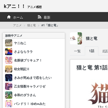
kアニ！！
アニメ感想
ホーム
最新
アニメ
猫と竜
#1「猫と竜」
放映中アニメ
猫と竜
ヤニねこ
一覧
1話
2話
さよならララ
名探偵プリキュア！
猫と竜 第1話
幼女戦記Ⅱ
きみが死ぬまで恋をしたい
乙女怪獣キャラメリゼ
令和のダラさん
バンドリ！ ゆめ∞みた