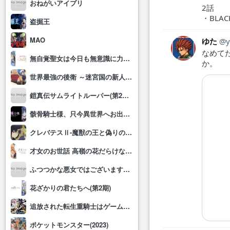
おねがいアイプリ
2話
・BLA
盗掘王
MAO
ゆた
y
なめて
無自覚聖女は今日も無意識に力を垂れ流す
か。
世界最強の後衛 ～迷宮国の新人探索者～
鎧真伝サムライトルーパー(第2クール)
骸骨騎士様、只今異世界へお出掛け中Ⅱ
クレバテスⅡ-魔獣の王と偽りの勇者伝承-
才女のお世話 高嶺の花だらけな名門校で、学院一のお嬢様(生活能力皆無)を陰ながらお世話することになりました
ふつつかな悪女ではございますが～雛宮蝶鼠とりかえ伝～
花ざかりの君たちへ(第2期)
追放された転生重騎士はゲーム知識で無双する
ポケットモンスター(2023)