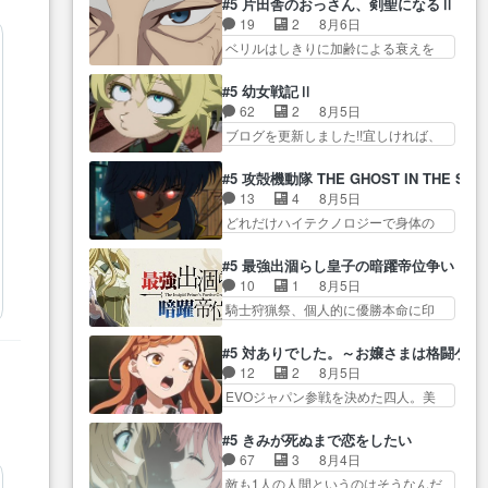
ン言うてないで… このアニメは
#5 片田舎のおっさん、剣聖になるⅡ
じ… 第５話をU-NEXTで視聴しま
奈（@0suzuna0）が【マリー…
どこに行くのだろう、面白す
19
2
8月6日
した。視聴… ラブコメで天然ジ
村ごと乗っ取られてたら流石に気付
ぎ… 姉のした事はただ単に一族
ベリルはしきりに加齢による衰えを
ゴロというかナチュラルヒ… み
かないか… 《漫画版少し読んだ
を絶滅させただけ…
口にする… 重ねた歳のせいにし
なもと仲良く話す隼人を見てなぜか
ことある》エリックとゴ… ロッ
ていた限界を超えて命の… いい
不安に… 無理なダイエットは禁
#5 幼女戦記Ⅱ
クは敵に容赦無くブスっといくから
んじゃないですか。魔物の群を発見
物だけど、なかなか結… 「これ
62
2
8月5日
気持… 勇者パーティー再結成し
した… アマプラにて視聴終わ
からもお手入れ、がんばりゅ」あり
ブログを更新しました!!宜しければ、
て先にいけで激アツ… 爆縮、幻
り！サーベルボア討伐… を言い
が…
是非… 少しでもマシな負け方を
覚、主人公結構エグいことするよ
訳にしたくないものですねwボア狩
選んだゼートゥーア… ゼートゥ
な… ねぇ猫耳ガール、敵の根城
#5 攻殻機動隊 THE GHOST IN THE SHE
り… 先生としてのベリルが好き
ーアの唯一の手駒が強すぎる笑あ
に乗り込む事を同… 世もや替え
13
4
8月5日
だけど、今回みた… 4人だけでサ
お… 私にとって完全にご褒美回
が利くと復活Pとは？！もう来週…
どれだけハイテクノロジーで身体の
ーベルボアを狩りに行く。野
ゼー様の葉巻シー… やはりター
価値がフ… ジャミングも伏線に
営… ・実家周辺でサーベルボア
ニャが後方指揮だと展開に迫力
なるかと思った回想シー… フチ
が暴れてると聞い… ちょっと年
#5 最強出涸らし皇子の暗躍帝位争い
が… “貧乏籤百連無料ガチャ”100
コマだいぶ理性持ち始めた。この世
齢の事を言いすぎとゆーか言い
10
1
8月5日
連でも1回… 2期入ってから地味
界の… 原作読んだのもう何年も
訳… ベリルの母もやはり只者じ
騎士狩猟祭、個人的に優勝本命に印
だよね。ただでさえ幼女… 「餌
前なのに、覚えてる… コイルの
ゃなかったかベリ…
を付けた… 細かい設定を考える
になってもらわねばならぬ」って言
汚職を突き止めるべくバトーの指
のが面倒な時は古代魔法… エル
葉に… ゼートゥーア左遷によっ
#5 対ありでした。～お嬢さまは格闘ゲ
導… やまとん1号はどこの部分で
ナがチートすぎる笑アルは最初から
て参謀本部の連携が… 緊張感あ
12
2
8月5日
使うのだろう？… 日本とロシア
自分… プラネット・ウィズ展開
る戦闘描写とギャグ今週の『有能
EVOジャパン参戦を決めた四人。美
が絡む政治の話かつ色々な用
アツいな「騎士狩猟… 麦茶どこ
な…
緒の母… この作品に唯一足りな
語… 第５話をprimevideoで視聴
ろかタイトル通り麦茶の出涸らし
いと思ってた(無くて… 見た目は
しまし… 前回同様『イノセン
#5 きみが死ぬまで恋をしたい
ぐ… 第５話をABEMAで視聴しま
気品溢れてるのに中身は…美緒マ
ス』を含む押井・神山版… 第５
67
3
8月4日
した。視聴に… 復讐に燃える吸
マ… テーマ：格ゲー大会に行く
話「EPISODEラストの母親の気持…
敵も1人の人間というのはそうなんだ
血鬼兄弟の弟ですいいキャラ…