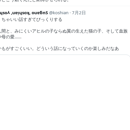
ᴉɥso⅄ ,uɐᴉɥsoʞ, ouɐƃnS
koshian
7月2日
くちゃいい話すぎてびっくりする
人間と、みにくいアヒルの子ならぬ翼の生えた猫の子、そして血族
や母の愛……
かもがすごくいい。どういう話になっていくのか楽しみだなあ