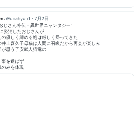
n:
unahyon1
7月2日
界おじさん外伝・異世界ニャンタジー"
 月に姿消したおじさんが
んの優しく締める処は厳しく帰ってきた
の井上喜久子母猫は人間に召喚だから再会が楽しみ
皆が思う子安武人猫竜の
"
仕事を選ばず
戦のみを体現