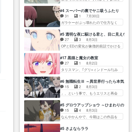
には？感想は、美… 大会を前に
けど状… もう着れないからって
クリスタ皇女が“萌え”なのでこの娘が
格ゲー熱が高まる一方、百合の
どういう意味だろうな… ミミを
皇帝… ウサギ好きそうな王女殿
#4 スーパーの裏でヤニ吸うふたり
本… 東京で開催される格ゲー大
人間に戻して欲しいでも自分達が代
下がかわいい。幼馴… ついに始
31
1
7月30日
会に参加すること… Japanに向け
わ… ご視聴ありがとうございま
まった狩猟祭。エルナの活躍で上
ガラケーがぶっ壊れたので仕方なく
て外泊届にサインをもらっ… 長
した見るたびに切… 誰かと思っ
位…
スマホに… 佐々木さんとは同い
崎から大会のために東京へ!/でも観光
たらちゅー先輩か。しれっと相
年くらいに思ってたけど… やは
よ… 旅の支度全部やってくれる
#5 透明な夜に駆ける君と、目に見えない
方… 第５話感想：コ□した相手に
り出オチ感が否めず、エピソードの
先輩、なんだかん… 第５話をｄ
27
3
8月3日
も家族や…､戦… つらい回だ……
打率… 田山さんが佐々木さんに
アニメストアで視聴しました。視…
OPとEDの変化が象徴的前話でかける
つらすぎる……。エスタ先輩…
沼っていく…こんな… 佐々木さ
には… 小春の透明なモヤのかか
今週のシーナとミミも可愛かった2人
ん、腕フェチなんですね笑最近ま
った世界。どんな女… そうか、
の関係… 確かに相手にも家族や
#17 黒猫と魔女の教室
じ… 佐々木がガラケーからスマ
こんな風に見えてるのかぁ。かけ
大切な人はいるけど、… 白シャ
27
1
8月2日
ホに変えるって、… もうドラマ
る… 完全な両片思いになりまし
ツが作業着みたいなもんなんですか
タリスマン、｢グリ○ィンドール!!｣み
版孤独のグルメファンコンテン
たねぇ…OPとE… 余計な物は描
ね…
た… 最初の障害ゴーレムを全員
ツ… 「お腹冷えちゃわない？
かず白く靄がかった小春ちゃ
で力を合わせて倒… アリアはホ
佐々木さんの優しさ… 先行で見
#6 無職転生Ⅲ ～異世界行ったら本気だ
ん… 光も感じない完全な盲目な
ントスピカが大好きだよね。ツ
た時より2人のやり取りに癒しを
15
2
8月3日
んやね…おめかし… 母役に能登
ン… 一等級ポテンシャルのアリ
感… ABEMA版の7〜8話佐々木が
」、という事で、もうエリスと再会
さんって禁じ手使ってきたー！
アちゃん可愛くて… そういや、
実年齢以上…
か？っと… サラの再登場によっ
E… 今回は小春視点も描かれてい
アリアは能力は最上級のくせに、
てルーデウスの成長が確… 人間
て良かった本当… 股に海豚を挟
#5 グロウアップショウ ～ひまわりのサ
… とうとうアリアと直接競う場
関係の清算が粛々と進められている
み水上バスでの会話を反芻…
15
4
8月3日
がきたこれまで… 毎度ながらの
サラ… サラとの関係に対して完
恋… OPEDとも無人バージョンか
なんやかんやで、今期はこの作品を
スピカの顔面芸推しのハナち
全に「昔の女」とし… ルーシー
ら主人公２人…
一番推し… 時給50円じゃ借金は
ゃ… クソレビュータリスマン趣
にデレるルディが完全に親バカで
減らない(^_^;サ… 葵ちゃん可愛
味ダダ漏れで好き… 期末試験が
#5 さよならララ
微… サラとは会ってほしいちゃ