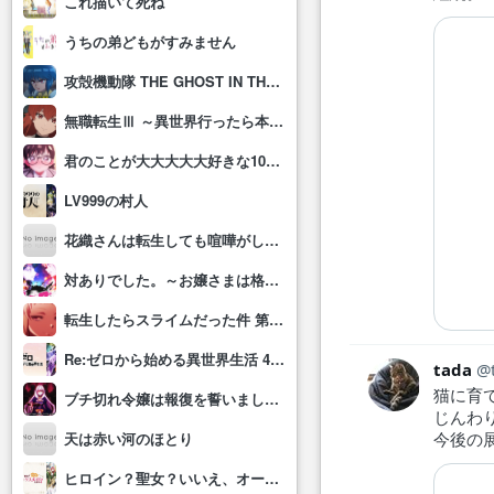
これ描いて死ね
うちの弟どもがすみません
攻殻機動隊 THE GHOST IN THE SHELL
無職転生Ⅲ ～異世界行ったら本気だす～
君のことが大大大大大好きな100人の彼女(第3期)
LV999の村人
花織さんは転生しても喧嘩がしたい
対ありでした。～お嬢さまは格闘ゲームなんてしない～
転生したらスライムだった件 第4期
Re:ゼロから始める異世界生活 4th season
tada
猫に育
ブチ切れ令嬢は報復を誓いました。 ～魔導書の力で祖国を叩き潰します～
じんわ
今後の
天は赤い河のほとり
ヒロイン？聖女？いいえ、オールワークスメイドです(誇)！