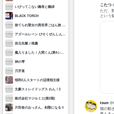
こたつ
いびってこない義母と義姉
ただ、
という
BLACK TORCH
捨てられ聖女の異世界ごはん旅 隠れスキルでキャンピングカーを召喚しました
アズールレーン びそくぜんしんっ！にっ!!
岩元先輩ノ推薦
魔入りました！入間くん(第4シリーズ)
神の雫
刃牙道
領民0人スタートの辺境領主様
文豪ストレイドッグス わん！2
株式会社マジルミエ(第2期)
tsun
片田舎のおっさん、剣聖になるⅡ
猫の動
竜もき