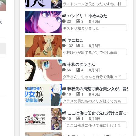
ズ… 遅れて5話，コミティア前哨
ら… メイクでちょっと勇気出て
ラストシーンは良かったですね。村
怪異と見間違え叫んでお… 交通
戦ですが，ここ… 「同情は創作
る黒絵ちゃん可愛…
人が故に… 村人のレベル上げは
系悪霊除霊ツアー編！どっちが悪か
の敵」いい言葉だ。でも応援
鬼モードフィンガーシリ… アリ
よく… よく見ないと気付けない2
#8 バンドリ！ ゆめ∞みた
す… 東京で開かれる即売会に行
スと10年後に結婚の約束をした鏡ず
つのエピソードに… カムイとド
23
3
8月6日
竜
って自分たちの本… 一冊売る事
っ… カジノスタッフ募集するも
ライブに出かけたシヅカは、ズブ…
ギスドリ始まりましたーー
の苦労と喜びを知る手島先生が
集まらない更に追… 王命でクル
こ
ー！！！！ユノ、… 都子さんが
ず… 10年でえらい老けはったね
ルの監視をすることになったデ
めっちゃ情緒不安定になってて
タ
ー編集さん。同… 自分の妄想を
#6 ヤニねこ
ビ… 最強の村人・鏡との出会い
怖… 超回復を見守っていかない
買ってくれる人がいるという
132
4
8月6日
で少しは変わった… やはり何か
と、ですね！！み… 開幕聞き取
も… 初めて自分の漫画が売れた
小林ゆうが出てるだけで少し面白
悲しい過去がありそうな。鏡の
りスタッフに定治いなかった？
時の感動、懐かし…
い。なお内… 達郎が獣人に
も… パルナの魔族への恨みは根
ま… ののちゃんのお手当てはお
◯◯◯される強制百合を期待
深そうやね姫を舐… 新キャラが
#6 令和のダラさん
節介だったりする… ビオラの立
し… ヒグマドンってなんな
登場早々変態扱いされてる件。
66
4
8月6日
ち回り害悪すぎるお近づきの印
ん！？人見知りっぽい… なんな
タ… まだまだお元気そうなお声
ダラさん、ちゃんと自分で仇取って
が… ・律っちゃん明るくなった
ら下ネタ0じゃなかったかこんな回
で……不意打ち過…
たんだね… ワイが必死でケロロ
ね♪・メンバーの… 一難去ってま
が… 他のエピソードに対してマ
じゃないのよケロロじゃ… ロボ
た一難、律がビオラの呪縛か
#5 転校先の清楚可憐な美少女が、昔男
イルドな回だった… 今回はだい
ットに憧れてビーム撃ちたいと…そ
ら… 「私はあなたが嫌いなんで
10
1
8月6日
ぶある程度抑えてる？w感じな
うい… 余りにも凄惨なダラさん
す」「バンドやめ… 何が起きて
クラスの男たちのノリが軽くておも
気… アルねこ、そうはならんや
の過去ダラさんの６… 過去編は
いるのか！？次週、みゅーたいぷ…
ろい春希… 沙紀は隼人への片思
ろ映画のワンシー… さっきまで
これで一区切りかなギャグも面白
いを拗らせているタイプ… みな
生きていたゴキブリ死んでる
#5 ここは俺に任せて先に行けと言ってか
い… ガンガガン♪薫がなんかしっ
もちゃんが透けブラしててびっくり
GP… アルねこ危険ですよね。健
10
1
8月6日
かり歌ってロマ… 姉巫女の誤
して… レベルのキャラが登場。
康的な面で··江… 酔い潰れ行き着
「ここは俺達に任せて先に行け！全
算、クソみたいな嫉妬の末路よ。
相変わらず顔や体の… 隼人が春
いた江ノ島で、朝日を眺めな…
員いい奴… 過去、あとを託した
… 私、そんなに日頃からガンガ
希の級友を巻き込んだイジりに動
ロックが今、2人にあと… 木下鈴