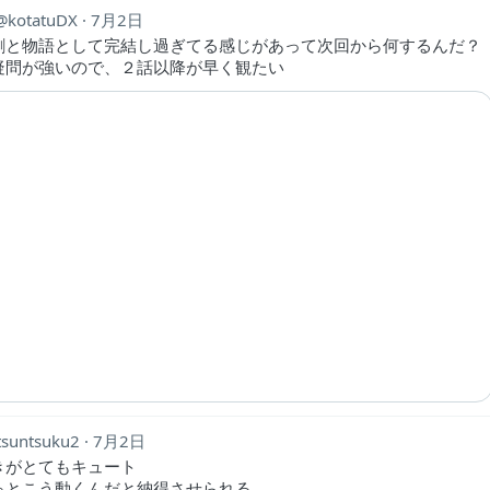
kotatuDX
7月2日
割と物語として完結し過ぎてる感じがあって次回から何するんだ？
疑問が強いので、２話以降が早く観たい
tsuntsuku2
7月2日
きがとてもキュート
っとこう動くんだと納得させられる。