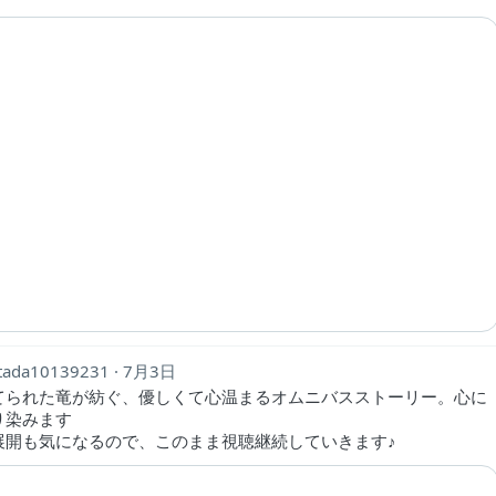
tada10139231
7月3日
てられた竜が紡ぐ、優しくて心温まるオムニバスストーリー。心に
り染みます
展開も気になるので、このまま視聴継続していきます♪