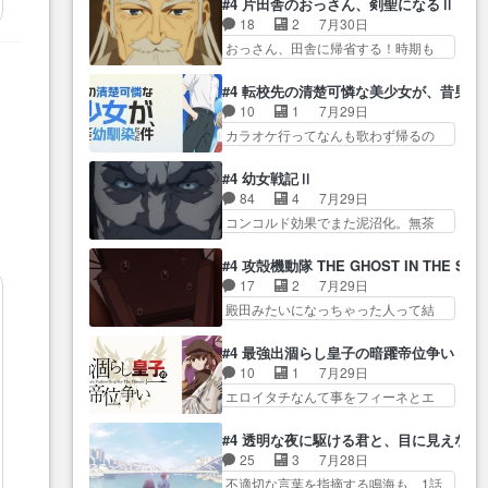
替わってるのね… こんなデカイ
#4 片田舎のおっさん、剣聖になるⅡ
レ… ヨコヤの頭の回転の速さと
なゲームも相手が強すぎるとやる気
のどうやって運ぶんだよ！？
18
2
7月30日
人間の心理を利用… 夜の国のヨ
無く… テーマ：テスト勉強と大
姉… ダラさん、人型形態にもな
おっさん、田舎に帰省する！時期も
コヤ支配がますますひどく……。
会感想は、美緒がテ… すげーー
れるんか!?w髪…
時期だし… じいさん、ベリル、
… ヨコヤは飴と鞭で夜の国の独
ーーーーーーー良い……。女性声
副団長、年長者が強い順… 底知
裁支配を強化、… やはりヨコヤ
#4 転校先の清楚可憐な美少女が、昔男
優… 深夜の格ゲー対戦よりテス
れない爺さんには夢が詰まってると
いいですね。昼の国が勝てる
10
1
7月29日
トの方がよっぽど… 真剣に授業
思う… クルニ、ヘンブリッツ、
流… 役で出演いたしました。次
カラオケ行ってなんも歌わず帰るの
を受けて、夜は珠樹の部屋で格
ミュイと一緒におっ… 帰省、お
回も緊張が止まり…
かよハン… 春希ちゃんの私服、
ゲ… 来たる定期テストに向けて
供ヒロインはクルニ。順番的には
めっちゃ可愛いぞ！！！… どう
勉強会！美緒ちゃ… 受験勉強と
#4 幼女戦記Ⅱ
確… 父親から手紙が来た。サー
やらあの女優さんが春希のお母さん
戦闘の2択なら戦闘を選ぶ娘w
84
4
7月29日
ベルボアの退治の… ここでヘン
のよ… 春希ちゃん姫ちゃんに野
美… 勉強嫌いでバトルを選ぶっ
コンコルド効果でまた泥沼化。無茶
ブリッツくんが同行するのが変
菜の子も凄え可愛い… 隼人くん
て、ひぐらしの沙…
振りに奇… ルーデルドルフ中将
で… ・ベリル、実家に帰ること
のスマホを買いに行ってたけど完
自らが行う煙草と葉巻は… ブロ
に・ベリルはミュ… おっさんの
#4 攻殻機動隊 THE GHOST IN THE SHE
全… 第４話をU-NEXTで視聴しま
グを更新しました!!宜しければ、是
親となるとお爺ちゃんだよね孫
17
2
7月29日
した。視聴… スマホを買うた
非… 計画通りにはいかないね笑
扱… ・ベリル、実家に帰ること
殿田みたいになっちゃった人って結
め、都心で待ち合わせをした…
やり遂げた(ほぼ… 今回もターニ
に・ベリルはミュ…
構会社に… バトーがカッコいい
OP曲きっかけで見始めてたけどなん
ャに不都合なことがあったり
と思ってたら、トグサが… あの
だかん… いきなりシリアス展開
#4 最強出涸らし皇子の暗躍帝位争い
し… 白髪の男性が語った家族を
見た目もうただのロボでしかないん
ぶち込んでくるじゃん… 春希の
10
1
7月29日
失った喪無感が、… 連邦に対し
だよ… 俺らの汗拭きそりゃいや
家庭事情は複雑。食事とか隼人が親
エロイタチなんて事をフィーネとエ
て有利な講話条件を引き出すた
だろwwバトー＆ト… イノセンス
身…
リーにア… アルも気付かなかっ
め… コンコルド効果に油を注ぐ
の元となった回だけど、ガイノ
た事を…フィーネは自分… モン
ターニャの勝利軍… 犠牲を払っ
#4 透明な夜に駆ける君と、目に見えない
イ… アダム・リンクやジェイム
スターを呼ぶ笛？黒幕は狩猟祭とは
ても良いならお前たちが前線へ
25
3
7月28日
スン(教授)型サ… アンドロイドも
関係… 平凡な少女に見える眼鏡w
行… 戦闘がアッサリし過ぎじゃ
不適切な言葉を指摘する鳴海も、1話
おっさんの汗を拭くのは嫌や…