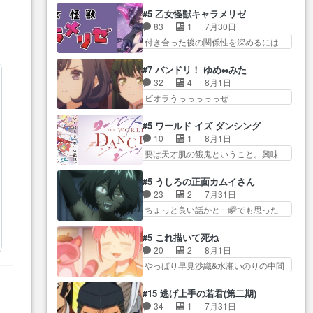
うガブちゃんさんの悲鳴にも似た
るのだけどいつの間にか… オゴ
な… 梅原の人が18歳になるまで
#5 乙女怪獣キャラメリゼ
怒… ユルと戦った時から伏線が
タイの妃になってもその心は晴れ
の誕生プレゼン… なよなよした
83
1
7月30日
張られていたのが… しかしアサ
ず、モ… ドレゲネの過去、宝石
男（cv石田彰）梅ちゃんがた…
付き合った後の関係性を深めるには
は、兄様に会いたいbotだと思…
だった彼女が人になり… ドレゲ
ヒロイン… 来夢ちゃんがキング
ツガイには優しい筈のガブちゃん、
ネの過去、、辛かった、、あのジャ
コングなのいい味付けだ… ずっ
アキオの… 色々とひっかけがあ
#7 バンドリ！ ゆめ∞みた
タ… 年上旦那が良い人でも、女
とメスってて何この可愛い生物。ク
って、最終的に嫌な終わ… ゴン
32
4
8月1日
は宝石でただ笑っ… ダイルの儀
ラス… 付き合い始めたら始めた
ゾウが従える大量のツガイに何事か
ビオラうっっっっっぜ
式の神々しさたるや。一気に空
でまた違った悩みが… と一歩ず
と思…
ぇ！！！！！！！！後… あられ
気… ドレネゲの辛い過去には同
つ踏み出す黒絵ちゃん微笑ま新汰
ちゃん、僕っ子になってから取り戻
情の言葉しか…シ… 奥様に悲し
#5 ワールド イズ ダンシング
の… ツインテールが可愛いお茶
し… ビオラが悪魔すぎて気分が
い過去…萌え袖が可愛いね、と
10
1
8月1日
目な妹ちゃんです… しかも過去
悪くなってきたこ… 声優まとめ
思… ドレゲネとシタラ、2人だけ
要は天才肌の餓鬼ということ。興味
も重いんかいかつては自分に自
ました(７話まで)仲町あられ/… ビ
の同盟が結成さ…
を惹かれ… 父の観阿弥と袂を分
信… リップを塗ってらっしゃる
オラの策略がバッチリ嵌って最高
かった？鬼夜叉が田楽の… 猿楽
からかしらお顔が… 黒絵「怪獣
#5 うしろの正面カムイさん
wwwこ… 自信あれば評価なんて
の鬼夜叉と田楽の増次郎。小さない
に憧れるのはいいけど自分自身
23
2
7月31日
気にしないし、充実し… ・バー
ざこ… 着眼点は良くとも、先鋭
が… 素の自分はどちらなのかは
ちょっと良い話かと一瞬でも思った
チャルだけど、みゅーたいぷ初ライ
的すぎるのか。芸能… 鬼夜叉は
まだ不明だが見せ…
私が間違… ろくろ首さんも油舐
ブ… OPこんなんだっけ？と思っ
石也と共に観世座をあとにし、三
めてなかった？白雪碧さ… 今日
たら歌唱シーン… の、らいぶシ
#5 これ描いて死ね
条… 観世座を離れ、三条坊門御
も1日お疲れ様でした～───昨晩～
ーン＿!!­­--­­--­… それだけでええや
20
2
8月1日
所で日々を送る鬼… 「お前(鬼夜
今… 幼女に拾われたお市ちゃん
ん！！しかし、ビオラが仕…
やっぱり早見沙織&水瀬いのりの中間
叉)が凄いのではなく客が凄い…
の恩返し。化け猫… 役にて出演
層は上… あれ光って漫研入るこ
田楽と猿楽の獅子舞勝負。鬼夜叉は
させていただきました。ジョア
とになってたんだっけ… 登場人
猫の動き… 登場人物の我が強
#15 逃げ上手の若君(第二期)
ン… トイ・ストーリーみたいな
物が増えてわいわいしたところが好
い。新しい獅子舞に拘って… 第
34
1
7月31日
始まり。流石に除… 猫相手にな