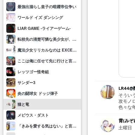
最強出涸らし皇子の暗躍帝位争い
ワールド イズ ダンシング
LIAR GAME -ライアーゲーム-
転校先の清楚可憐な美少女が、昔男子と思って一緒に遊んだ幼馴染だった件
魔法少女リリカルなのは EXCEEDS Gun Blaze Vengeance
ここは俺に任せて先に行けと言ってから10年がたったら伝説になっていた。
レッツゴー怪奇組
サンダー3
LR44
炎の闘球女 ドッジ弾子
そうい
攻モノ
猫と竜
色々な
メビウス・ダスト
霄(みぞ
「きみを愛する気はない」と言った次期公爵様がなぜか溺愛してきます
土曜日