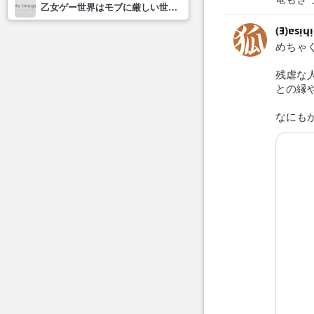
乙女ゲー世界はモブに厳しい世界です2
(Ǝ)ɐsᴉɥ
めちゃ
残虐な
との縁
なにも