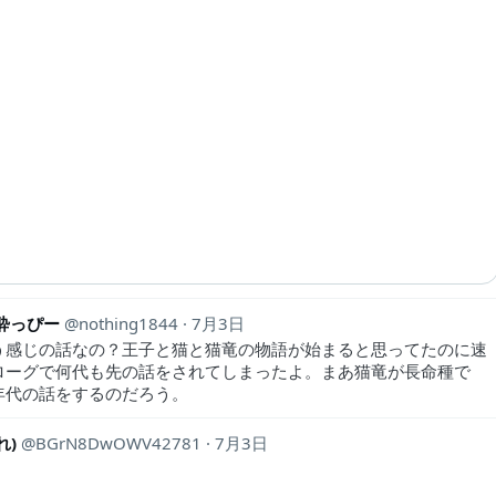
@酔っぴー
nothing1844
7月3日
う感じの話なの？王子と猫と猫竜の物語が始まると思ってたのに速
ローグで何代も先の話をされてしまったよ。まあ猫竜が長命種で
年代の話をするのだろう。
れ)
BGrN8DwOWV42781
7月3日