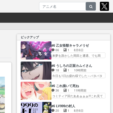
ピックアップ
#6 乙女怪獣キャラメリゼ
66
1
8月6日
来夢を誑かした岡田と遭遇、でも岡
田は気付… 自分も相手の容姿し
か見てなかったと気付き… みん
#6 うしろの正面カムイさん
なからのメイク道具が、らいりーさ
18
1
10時間前
んを… らいりーの影響で理想に
今日も1日お疲れ様でした～バタバタ
向けて努力する黒絵… コングと
してて… 霊を大量に成仏させ
ゴ〇ラの怪獣大決戦!?w黒絵の
た ジェットババアの亜… 1日で
#6 これ描いて死ね
友… らいりーが己のルッキズム
6人は流石絶倫カムイ婆もしっかり
36
1
11時間前
と相対する話とし… らいりーさ
抱… 今回は交通悪霊の除霊ツア
コミティア回だああぁぁぁ!!!これ見て
んが容姿の美醜でしか人を見な
ー。Aパはいつも… 前半の霊カモ
た… 妻と子へのアニメ布教全員
い… 校外学習で奥多摩の小河内
みたいになってるよねwジェッ…
が同人誌即売会の… 買ってもら
ダムに来た黒絵た… ライリーが
#6 LV999の村人
今回はいつもと違って霊が大人しい
えた最初の一冊お客にプロポー
好きだったクズ男ハルゴンが懲
20
1
8月6日
なと思っ… 最後にカムイさんを