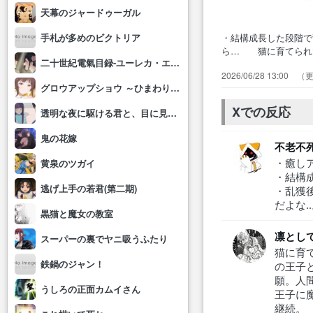
天幕のジャードゥーガル
・結構成長した段階
手札が多めのビクトリア
ら… 猫に育てられ
二十世紀電氣目録-ユーレカ・エヴリカ-
の物… ・BLACK
2026/06/28 13:00
い… ただ、割と物
グロウアップショウ ～ひまわりのサーカス団～
う動… めちゃくち
ジー…
Xでの反応
透明な夜に駆ける君と、目に見えない恋をした。
鬼の花嫁
不老不
・癒し
黄泉のツガイ
・結構
逃げ上手の若君(第二期)
・乱獲
だよな.
黒猫と魔女の教室
凛とし
スーパーの裏でヤニ吸うふたり
猫に育
鉄鍋のジャン！
の王子
願。人
うしろの正面カムイさん
王子に
継続。