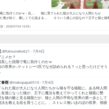
で竜に気付くのかｗ・乱… 猫に育てられた龍が大人になり人間たちか
た竜が紡ぐ、優しくて心温まる… そういう感じの話なの？王子と猫と猫
TORCH結局これだけになっ… なめてたが面白かった。童話みているみた
2026/07/04 16:55
語として完結し過ぎてる感じが… 猫の動きがとてもキュート竜もきっと
ゃいい話すぎてびっくりする残虐… "異世界おじさん外伝・異世界ニャン
死
fukouneko621
7月4日
アニメか？
成長した段階で竜に気付くのかｗ
後の世界か..ケットシー1匹でなぜ詰められる？っと思ったけどそう
.。
て春雨
makopapa0510
7月4日
てられた龍が大人になり人間たちから猫を守る猫龍に。ある時人間
と友達になった猫が、王子に魔法を教えてやってくれと猫龍に懇
間を猫の敵と見る猫龍だが、猫と人間の平和な世界の第一歩として
魔法を教える役を買うことに。。ストレス無いほのぼの世界、視聴