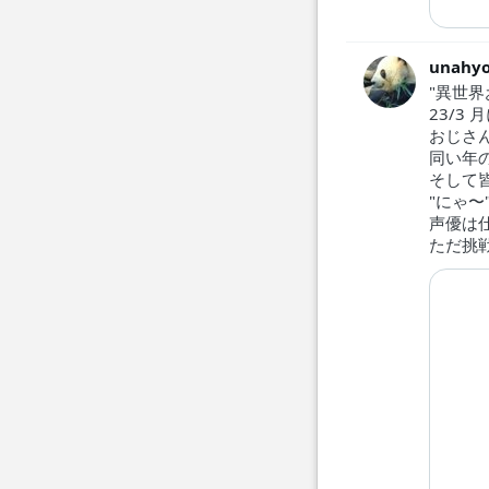
unahyo
"異世
23/3
おじさ
同い年
そして
"にゃ〜
声優は
ただ挑