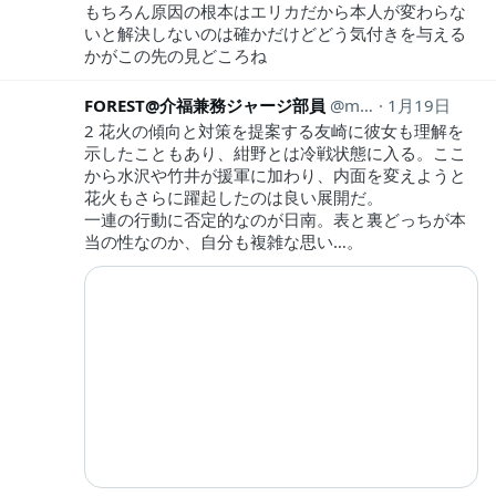
もちろん原因の根本はエリカだから本人が変わらな
いと解決しないのは確かだけどどう気付きを与える
かがこの先の見どころね
FOREST@介福兼務ジャージ部員
mll21jp_forest
1月19日
2 花火の傾向と対策を提案する友崎に彼女も理解を
示したこともあり、紺野とは冷戦状態に入る。ここ
から水沢や竹井が援軍に加わり、内面を変えようと
花火もさらに躍起したのは良い展開だ。
一連の行動に否定的なのが日南。表と裏どっちが本
当の性なのか、自分も複雑な思い…。