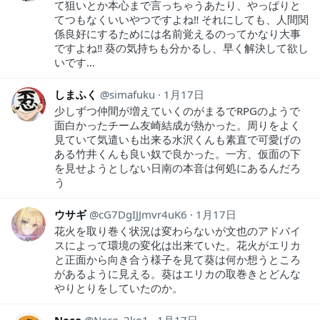
て狙いとか本心まで言っちゃうあたり、やっぱりと
てつもなくいいやつですよね‼︎ それにしても、人間関
係良好にするためには名前覚えるのってかなり大事
ですよね‼︎ 葵の気持ちも分かるし、早く解決して欲し
いです…
しまふく
simafuku
1月17日
少しずつ仲間が増えていくのがまるでRPGのようで
面白かったチーム友崎結成が熱かった。周りをよく
見ていて気遣いも出来る水沢くんも素直で可愛げの
ある竹井くんも良い奴で良かった。一方、仮面の下
を見せようとしない日南の本音は何処にあるんだろ
う
ウサギ
cG7DgIJJmvr4uK6
1月17日
花火を取り巻く状況は変わらないが文也のアドバイ
スによって環境の変化は出来ていた。花火がエリカ
と正面から向き合う様子を見て葵は何か想うところ
があるように見える。葵はエリカの取巻きとどんな
やりとりをしていたのか。
Neco
Neco_2ko1
1月17日