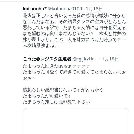
kotonoha*
kotonoha0109
1月18日
花火は正しいと言い切った葵の感情が微妙に分から
ないんだよなぁ。その結果クラスの空気がどんどん
悪化している訳で、たまちゃん的には自分を変える
事を望むのは良い事なんじゃない？ 水沢と竹井の
株が爆上がり。この二人を味方につけた時点でチー
ム友崎最強よね。
こうた@レジスタ生還者
cgJjKxUrSxSXLeK
1月18日
たまちゃん回きたぁぁぁァァァァ
たまちゃん可愛くて好きで可愛くてたまらないよぉ
ぉぉ～
感想らしい感想書けないですがともかく
たまちゃんが可愛いです
たまちゃん推しは是非見て下さい