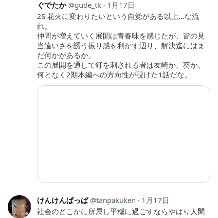
ぐでたか
gude_tk
1月17日
2S 花火に変わりたいという自覚がある以上…な流
れ。
仲間が増えていく展開は青春味を感じたが、皆の見
当違いさを誘う振り感を利かす辺り、解決迄にはま
だ何かがあるか。
この展開を通して釘を刺される者は友崎か、葵か。
何となく2期本編への方向性が覗けた1話だな。
けんけんぱっぱ
tanpakuken
1月17日
社会のどこかに所属し平穏に過ごすならやはり人間