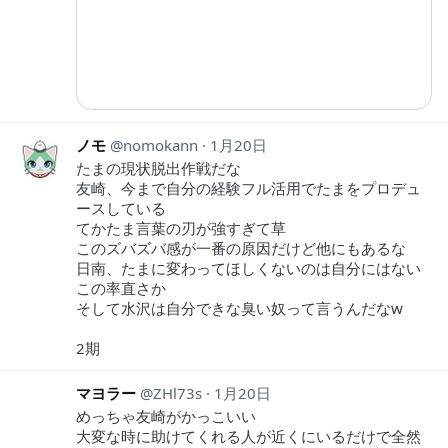
ノモ
nomokann
1月20日
たまの現状脱出作戦だな
友崎、今まで自分の経験フル活用でたまをプロデュ
ースしている
てかたま言葉の刃が強すぎて草
このズバズバ感が一番の原因だけど他にもあるな
日南、たまに変わってほしくないのは自分にはない
この率直さか
そして水沢は自分できな臭い奴って言うんだなw
2期
マヨラー
ZHl73s
1月20日
めっちゃ友崎がかっこいい
大変な時に助けてくれる人が近くにいるだけで全然