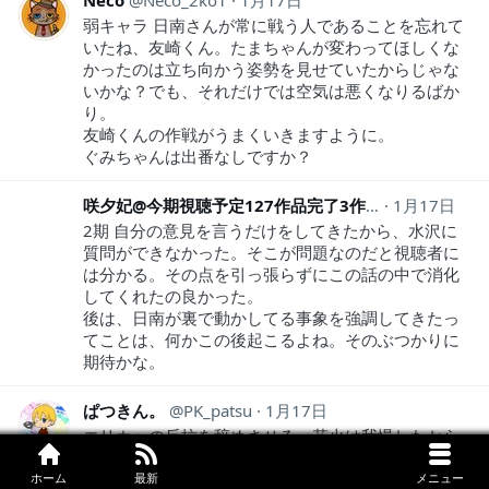
弱キャラ 日南さんが常に戦う人であることを忘れて
いたね、友崎くん。たまちゃんが変わってほしくな
かったのは立ち向かう姿勢を見せていたからじゃな
いかな？でも、それだけでは空気は悪くなりるばか
り。
友崎くんの作戦がうまくいきますように。
ぐみちゃんは出番なしですか？
咲夕妃@今期視聴予定127作品完了3作品
1月17日
sayuki_kog
2期 自分の意見を言うだけをしてきたから、水沢に
質問ができなかった。そこが問題なのだと視聴者に
は分かる。その点を引っ張らずにこの話の中で消化
してくれたの良かった。
後は、日南が裏で動かしてる事象を強調してきたっ
てことは、何かこの後起こるよね。そのぶつかりに
期待かな。
ぱつきん。
PK_patsu
1月17日
エリカへの反抗を辞めさせる。花火は我慢したから
偉いよと友崎。エリカもしつこすぎん？ｗ花火は水
沢と竹井とも話す。自己開発する様が高校生らしく
ホーム
最新
メニュー