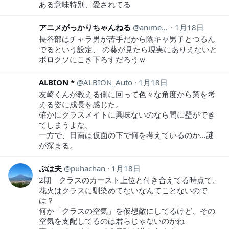
ある意味特別、愛されてる
アニメがっかりちゃんねる
anime_gakkari
1月18日
長谷部はチャラ男が苦手だから陰キャ男子とつるん
でるという設定、 の葵が見たら現実にありえないと
ボロクソにこき下ろすだろうｗ
ALBION *
ALBION_Auto
1月18日
友崎くんが教える側に回って色々な角度から策を考
える姿に成長を感じた。
確かにクラスメイトに興味ないのなら間に壁ができ
てしまうよな。
一方で、日南は仮面の下で何を考えているのか…謎
が深まる。
ぷは夫
puhachan
1月18日
2期 クラスのカースト上位と付き合えてる時点で、
花火はクラスに馴染めてないなんてことないので
は？
何か「クラスの空気」を仮想敵にしてるけど、その
空気を支配してるのは君らじゃないのかね