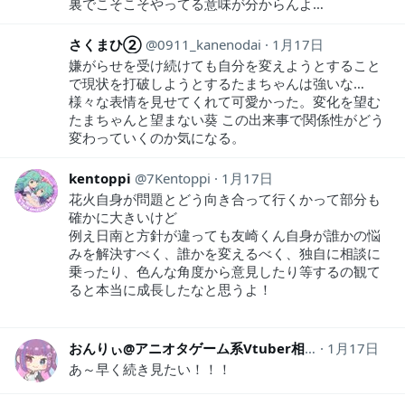
裏でこそこそやってる意味が分からんよ…
さくまひ②
0911_kanenodai
1月17日
嫌がらせを受け続けても自分を変えようとすること
で現状を打破しようとするたまちゃんは強いな…
様々な表情を見せてくれて可愛かった。変化を望む
たまちゃんと望まない葵 この出来事で関係性がどう
変わっていくのか気になる。
kentoppi
7Kentoppi
1月17日
花火自身が問題とどう向き合って行くかって部分も
確かに大きいけど
例え日南と方針が違っても友崎くん自身が誰かの悩
みを解決すべく、誰かを変えるべく、独自に相談に
乗ったり、色んな角度から意見したり等するの観て
ると本当に成長したなと思うよ！
おんりぃ@アニオタゲーム系Vtuber相談員
1月17日
2iloveg
あ～早く続き見たい！！！