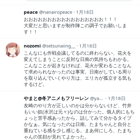
peace
nanairopeace
1月18日
おおおおおおおおおおおおおおおおお！！！
大変だと思いますが制作陣この調子でお願いしま
す！！
nozomi
setsunaiing__
1月18日
こんなにも作戦会議してるのに終わらない、花火を
変えてしまうことに反対な日南の気持ちもわかる。
こんなことが起きなければ、花火が変わることなん
て求められなかったのは事実。日南がしている周り
を取り込んでいくやり方は、エリカが孤立する気も
するけど。
やまと@冬アニメもフリーレン
yamato1130
1月18日
友崎のやり方が正しいのかは分からないけど、竹井
もいい奴(水沢は元々)なのは分かった。個人的にもち
ょっと苦手感あったから、話してみて分かるタイプ
かなぁ。気になったのは日南。たまちゃんと自分と
重ねている感を少し感じる。まあ何にしろ、たまち
ゃんの笑顔が見れてよかった。