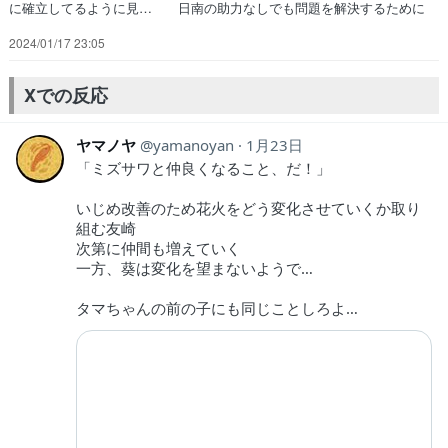
に確立してるように見… 日南の助力なしでも問題を解決するために
動… マンガ勢の後輩と、この作品のこと話してた… 友崎参考にた
2024/01/17 23:05
まが変わろうとする基礎能力高… 推しのたまちゃんが可愛すぎる…メ
インヒロ… （終了前提で見てたんだけど…）今までより… たまvs
エリカ攻防戦友崎のRec"自分を… たまの現状脱出作戦だな友崎、今
Xでの反応
まで自分の… めっちゃ友崎がかっこいい大変な時に助けて…
ヤマノヤ
yamanoyan
1月23日
「ミズサワと仲良くなること、だ！」
いじめ改善のため花火をどう変化させていくか取り
組む友崎
次第に仲間も増えていく
一方、葵は変化を望まないようで…
タマちゃんの前の子にも同じことしろよ…