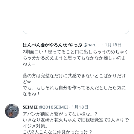
はんぺん@かやろん/かやっぷ
hanpen_kayanon
1月18日
2期面白い！思ってること口に出しちゃうのめちゃく
ちゃ分かる変えようと思ってもなかなか難しいのよ
ねぇ…
葵の方は完璧なだけに共感できないとこばかりだけ
どw
でも、もしそれも自分を作ってるんだとしたら気に
なるね！
SEIMEI
2018SEIMEI
1月18日
アバンが前回と繋がってない様な…？
いきなり友崎と花火ちゃんで旧視聴覚室で2人きりで
イジメ対策。
この2人こんなに仲良かったっけ？