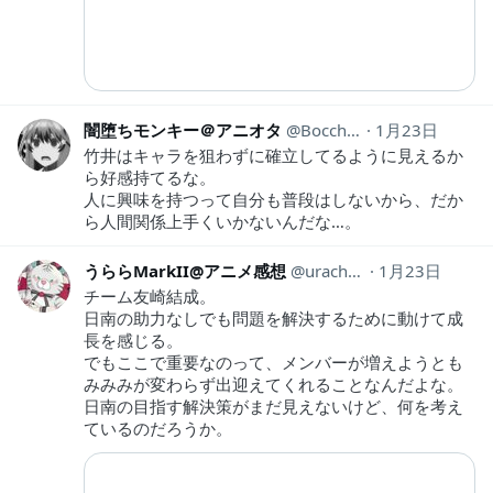
闇堕ちモンキー＠アニオタ
Bocchi_wotaQ
1月23日
竹井はキャラを狙わずに確立してるように見えるか
ら好感持てるな。
人に興味を持つって自分も普段はしないから、だか
ら人間関係上手くいかないんだな…。
うららMarkII@アニメ感想
urachan_mark2
1月23日
チーム友崎結成。
日南の助力なしでも問題を解決するために動けて成
長を感じる。
でもここで重要なのって、メンバーが増えようとも
みみみが変わらず出迎えてくれることなんだよな。
日南の目指す解決策がまだ見えないけど、何を考え
ているのだろうか。