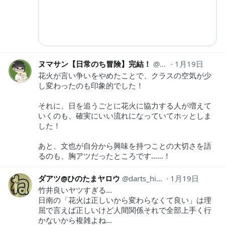
ヌマサン【日常のち冒険】完結！
numasan18
1月19日
花火が言い争いをやめたことで、クラスの空気が少
し変わったのも印象的でした！
それに、日を追うごとに花火に協力する人が増えて
いくのも、確実にいい流れになっていてホッとしま
した！
あと、文也が自分から興味を持つことの大切さを語
るのも、胸アツだったところです……！
ダアツ@ひのたまヤロウ
darts_hinotama
1月19日
竹井良いヤツすぎる…
日南の「花火は正しいから変わらなくて良い」は理
屈で言えば正しいけど人間関係それで全部上手く行
かないから複雑よね…