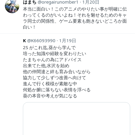
はまち
oregairunomber1
1月20日
本当に面白い！このアニメのやりたい事が明確に伝
わってくるのがいいよね！それを魅せるためのキャ
ラ同士の関係性、ゲーム要素も飽きないどころか面
白い！
K
K66093990
1月19日
2S がこれ迄,葵から学んで
培った知識や経験を変わりたい
たまちゃんの為にアドバイス
出来てた他,水沢を始め
他の仲間達と絆も育み合いながら
協力して少しずつ改善へ向けて
進んで行く模様が素敵な中
何処か腑に落ちない表情を浮べる
葵の本音や考えが気になる