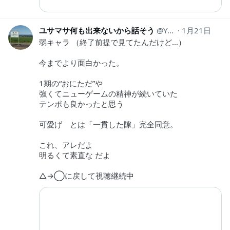
ユサマサ何も出来ないから話そう
YuSa_MaSa1982
1月21日
弱キャラ （終了前提で見てたんだけど…）
今までより面白かった。
1期の“おにただ”や
強くてニューゲームの精神が続いていた
テンポも良かったと思う
可愛げ とは「一貫した隙」完全同意。
これ、アレだよ
明るくて素直な だよ
△→◯に戻して視聴継続中