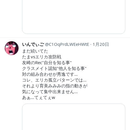
いんでぃご
C1OqPrdLWEeHWtE
1月20日
まだ続いてた
たまvsエリカ攻防戦
友崎のRec"自分を知る事"
クラスメイト認知"他人を知る事"
対の組み合わせが秀逸です…
コレ、エリカ孤立パターンでは…
それより育美みみみの指の動きが
気になって集中出来ません…
あぁ…てぇてぇw