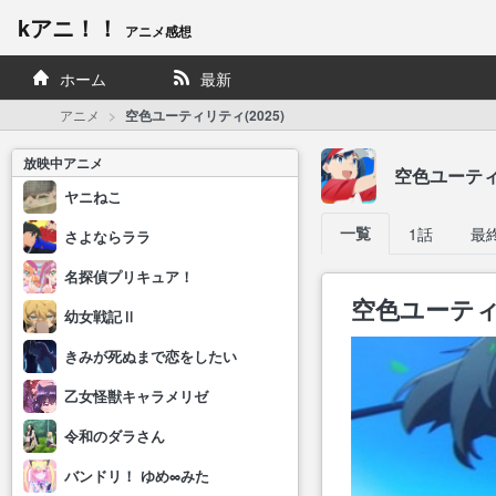
kアニ！！
アニメ感想
ホーム
最新
アニメ
空色ユーティリティ(2025)
放映中アニメ
空色ユーティリ
ヤニねこ
一覧
1話
最
さよならララ
名探偵プリキュア！
空色ユーティリ
幼女戦記Ⅱ
きみが死ぬまで恋をしたい
乙女怪獣キャラメリゼ
令和のダラさん
バンドリ！ ゆめ∞みた