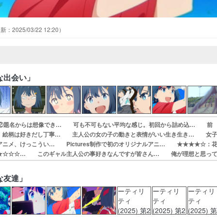
2025/03/22 12:20
な出会い」
想②題名からは想像でき… 可も不可もない平均な感じ。初回から詰め込… 前
。絵柄は好きだし丁寧… 主人公の女の子の動きと表情がいい生き生き… 女
アニメ、けっこうい… Pictures制作で初のオリジナルアニ… ★★★★☆：
★☆☆☆… このギャル主人公の事好きなんですが皆さん… 俺が理想と思っ
じまり… スポ根系なのかゆるふわ系なのかまだ判断出…
な友達」