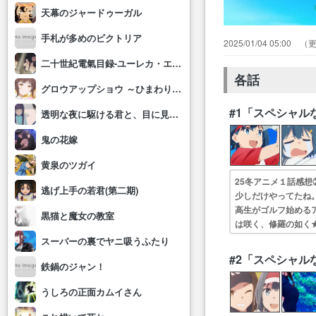
天幕のジャードゥーガル
手札が多めのビクトリア
2025/01/04 05:00
二十世紀電氣目録-ユーレカ・エヴリカ-
各話
グロウアップショウ ～ひまわりのサーカス団～
#1「スペシャル
透明な夜に駆ける君と、目に見えない恋をした。
鬼の花嫁
黄泉のツガイ
25冬アニメ１話感
逃げ上手の若君(第二期)
少しだけやってたね
高生がゴルフ始める
黒猫と魔女の教室
は咲く、修羅の如く
いる趣味アニメのは
スーパーの裏でヤニ吸うふたり
#2「スペシャル
鉄鍋のジャン！
うしろの正面カムイさん