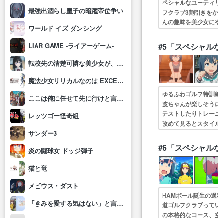
ペシャルなユーティ
最強出涸らし皇子の暗躍帝位争い
フクラブ3割引きを
んの趣味を美少女に
ワールド イズ ダンシング
青羽美波がソシャゲ
#5「スペシャル
LIAR GAME -ライアーゲーム-
転校先の清楚可憐な美少女が、昔男子と思って一緒に遊んだ幼馴染だった件
魔法少女リリカルなのは EXCEEDS Gun Blaze Vengeance
ゆるふわゴルフ特訓
ここは俺に任せて先に行けと言ってから10年がたったら伝説になっていた。
波ちゃんが楽しそう
テストしたりトレー
レッツゴー怪奇組
改めて見るとスタイ
エロいし百合百合し
サンダー3
#6「スペシャル
炎の闘球女 ドッジ弾子
猫と竜
メビウス・ダスト
HAMボール誕生の
「きみを愛する気はない」と言った次期公爵様がなぜか溺愛してきます
道ゴルフクラブって
の本格的なコース、