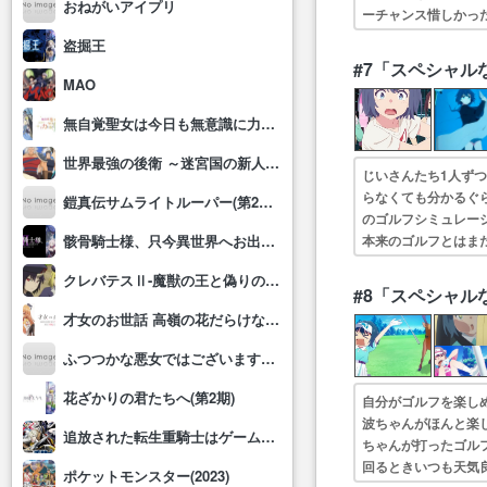
おねがいアイプリ
ーチャンス惜しかっ
きなりコース来たら
盗掘王
#7「スペシャル
MAO
無自覚聖女は今日も無意識に力を垂れ流す
世界最強の後衛 ～迷宮国の新人探索者～
じいさんたち1人ず
らなくても分かるぐ
鎧真伝サムライトルーパー(第2クール)
のゴルフシミュレー
本来のゴルフとはま
骸骨騎士様、只今異世界へお出掛け中Ⅱ
ゃんズがノリ良くて
クレバテスⅡ-魔獣の王と偽りの勇者伝承-
#8「スペシャル
才女のお世話 高嶺の花だらけな名門校で、学院一のお嬢様(生活能力皆無)を陰ながらお世話することになりました
ふつつかな悪女ではございますが～雛宮蝶鼠とりかえ伝～
花ざかりの君たちへ(第2期)
自分がゴルフを楽し
波ちゃんがほんと楽
追放された転生重騎士はゲーム知識で無双する
ちゃんが打ったゴル
回るときいつも天気
ポケットモンスター(2023)