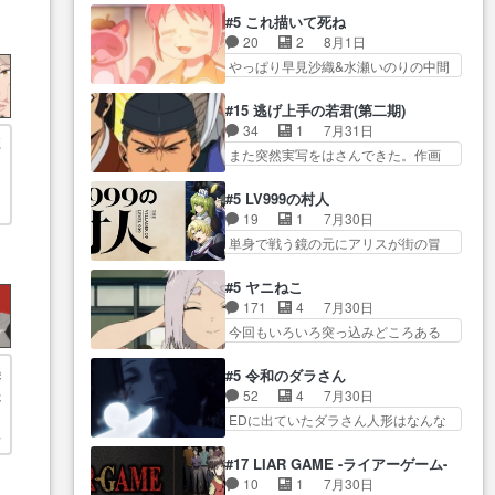
石也と共に観世座をあとにし、三
めてなかった？白雪碧さ… 今日
たら歌唱シーン… の、らいぶシ
#5 これ描いて死ね
条… 観世座を離れ、三条坊門御
も1日お疲れ様でした～───昨晩～
ーン＿!!­­--­­--­… それだけでええや
20
2
8月1日
所で日々を送る鬼… 「お前(鬼夜
今… 幼女に拾われたお市ちゃん
ん！！しかし、ビオラが仕…
やっぱり早見沙織&水瀬いのりの中間
叉)が凄いのではなく客が凄い…
の恩返し。化け猫… 役にて出演
層は上… あれ光って漫研入るこ
田楽と猿楽の獅子舞勝負。鬼夜叉は
させていただきました。ジョア
とになってたんだっけ… 登場人
猫の動き… 登場人物の我が強
#15 逃げ上手の若君(第二期)
ン… トイ・ストーリーみたいな
物が増えてわいわいしたところが好
い。新しい獅子舞に拘って… 第
34
1
7月31日
始まり。流石に除… 猫相手にな
ほ
き… 初コミティアで２０冊刷り
５話をprimevideoで視聴しまし…
また突然実写をはさんできた。作画
んでそんなに…と思ったらそう
さ
は妥当だよね。俺… 藤森さんの
リソース… やるべきことが逃げ
い… いつもと違って少し良い話
ママ向けの漫画で、また涙腺
る事と分かると水を得た… 30歳
化け猫は油が好物… 今回はあか
#5 LV999の村人
が⋯… 〜漫画に「想い」をこめ
まで童貞だと魔法使いになれるとい
やし1体のみで15分。金持ちの…
19
1
7月30日
よう｣娘に漫画であ… 何回この作
う… こっちの諏訪の三大将もま
今更だけど霊が性行為で祓えること
単身で戦う鏡の元にアリスが街の冒
品に泣かされるのだろう。光が
たクセが強いw色… 頼重が完全に
は何とな…
険者率い… 鏡浩二はゲーム世界
藤… ホテル泊まってコミティア
ブレーンだよね毎回敵キャラ
に飲み込まれた転生者と… みん
っていいなあ。同… コミティア
#5 ヤニねこ
が… 弧次郎「欲を我慢して強く
なががんばってくれたアリスの父ち
参加のしおりを徹夜で作る先生
171
4
7月30日
なれるなら大飯食… 変化球な演
ゃん… 成長限界が999である村人
(… お母さん、娘にあんな漫画描
今回もいろいろ突っ込みどころある
出も交えながらの状況説明が本
と定めた上位存… 大規模バトル
かれたら泣いち…
回だった… ヤクのクワガタ取り
当… LOで参加させていただきま
シーンなのに会話してばっか
の話が尋常じゃない雰囲… 妹子
美
した！最終的に… この高らかな
#5 令和のダラさん
り… やっぱり勇者より強かった
ちゃんの恋愛話をしたり、タバコを
DT宣言、合田一人に通じるも…
提
52
4
7月30日
か笑統率力LV9… 普通の人間の親
生産… ここうっすら思ったこと
この作品は近年稀に見るおっさんキ
EDに出ていたダラさん人形はなんな
子やーん総務課長と娘の女子…
ズバリ言ってくれて… おかし
ャラの充…
ン
んだと… 『ダラさんと呼ぶ者が
これがこの世界の仕組みか‥Lv200帯
い、さわやかだ 世話好きの陰に支
生まれた日』をダラさ… 陰惨な
の… そのために役割を超越する
#17 LIAR GAME -ライアーゲーム-
配… ヤクねこのクワガタ取りの
過去がきっちり現代に継承されてい
者の出現させるた… アリスのお
10
1
7月30日
話見て切なくなっ… 普段は選別