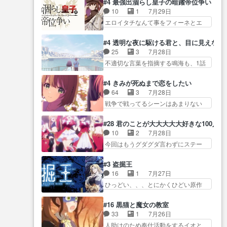
だかん… いきなりシリアス展開
#4 最強出涸らし皇子の暗躍帝位争い
し… 白髪の男性が語った家族を
見た目もうただのロボでしかないん
ぶち込んでくるじゃん… 春希の
10
1
7月29日
失った喪無感が、… 連邦に対し
だよ… 俺らの汗拭きそりゃいや
家庭事情は複雑。食事とか隼人が親
エロイタチなんて事をフィーネとエ
て有利な講話条件を引き出すた
だろwwバトー＆ト… イノセンス
身…
リーにア… アルも気付かなかっ
め… コンコルド効果に油を注ぐ
の元となった回だけど、ガイノ
た事を…フィーネは自分… モン
ターニャの勝利軍… 犠牲を払っ
#4 透明な夜に駆ける君と、目に見えない
イ… アダム・リンクやジェイム
スターを呼ぶ笛？黒幕は狩猟祭とは
ても良いならお前たちが前線へ
25
3
7月28日
スン(教授)型サ… アンドロイドも
関係… 平凡な少女に見える眼鏡w
行… 戦闘がアッサリし過ぎじゃ
不適切な言葉を指摘する鳴海も、1話
おっさんの汗を拭くのは嫌や…
眼鏡属性は持ち合… 神アニメ、
ない？戦争がメイ…
では冬… かけると鳴海のやり取
押井守監督のイノセンスの土台にな
ケテーイ！「騎士狩猟祭、前夜
り微笑ましいw良い奴… どう接し
ったエピ… コミカルなのにも慣
#4 きみが死ぬまで恋をしたい
の… フィーネがアルノルトに活
ていいのかわからず戸惑うかける
れてきました。１話でし… ロボ
64
3
7月28日
躍してもらいたが… 第４話を
も… 盲目だと相手の表情も分か
ットの反乱は今となっては良くある
戦争で戦ってるシーンはあまりない
ABEMAで視聴しました。視聴
らないからどう思… 今期のバッ
話し…
とはいえ… 前回までにあまり見
に… 第４話、アルとフィーネの
クナンバーみたいなOPアニメ。
れなかったようなシーナ… ミミ
２度目のデート出… マジできな
#28 君のことが大大大大大好きな100人の
… 初デートで冬月を笑わせよう
の存在で揺らぐ14クラス約束された
臭いぞ帝位争い。姉からの刺客
10
2
7月28日
とする姿も冬月… 特に大きな事
死… ミミの秘密をあっさり受け
を… ふぃーねと町の様子を見に
今回はもうグダグダ言わずにステー
件やイベントが起きるでもな
入れたのは拍子抜… 蘇生魔法っ
行ったら町中で窃…
ジを見た… 君のことが大大大大
く… 初デートで冬月を笑わせよ
て下衆い国なら進退窮まったら
大好きな１００人の彼女… 100カ
うとする姿も冬月… 3話までは主
#3 盗掘王
手… 蘇生魔法ヤバイけどミミい
ノ版ラブライブ！？こういうのは
人公がどうでもいいことでず
16
1
7月27日
なかったら詰んで… アニメオタ
人… 俺、みんなのレッスン動画
っ… 花火購入に浅草へ…行き当
ひっどい、、、とにかくひどい原作
クあるある：作中に花が登場す
をDVDが焼きき… アナウンス役
たりばったり訪問…
が俺レベ… 一般人が巻き込まれ
る… ご視聴ありがとうございま
で出演いたしましたみんなの
ることもあるのか結構面… 久野
した！アリとセイ… ごめん、そ
#16 黒猫と魔女の教室
ア… 恋太郎ファミリーがガチで
美咲さんと言えば幼女！アイマスの
ういう話がしたい作品じゃない
33
1
7月26日
アイドルに挑戦！… ギャグギャ
市原… 遼河は目的の為には人命
の… 第４話感想：その口止め効
人助けのため奉仕活動をするイオと
グしくもド直球で泣ける回来た