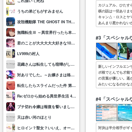
これ描いて死ね
カジュアル、ひたす
棋の話は一切ありま
うちの弟どもがすみません
キャン△・ロスとヤ
攻殻機動隊 THE GHOST IN THE SHELL
あんまり惹かれない
ートコース。忘れら
無職転生Ⅲ ～異世界行ったら本気だす～
#3「スペシャル
君のことが大大大大大好きな100人の彼女(第3期)
LV999の村人
花織さんは転生しても喧嘩がしたい
新しいインフルエン
ポ根でとんでも才能
対ありでした。～お嬢さまは格闘ゲームなんてしない～
の言葉が優しい。遥
みたいになるのかな
転生したらスライムだった件 第4期
変わらずすっげえエ
Re:ゼロから始める異世界生活 4th season
#4「スペシャル
ブチ切れ令嬢は報復を誓いました。 ～魔導書の力で祖国を叩き潰します～
天は赤い河のほとり
対決は半分相手がギ
ヒロイン？聖女？いいえ、オールワークスメイドです(誇)！