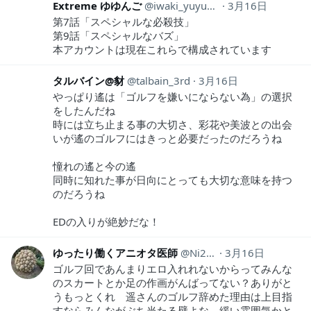
Extreme ゆゆんご
iwaki_yuyungo
3月16日
第7話「スペシャルな必殺技」
第9話「スペシャルなバズ」
本アカウントは現在これらで構成されています
タルバイン@豺
talbain_3rd
3月16日
やっぱり遙は「ゴルフを嫌いにならない為」の選択
をしたんだね
時には立ち止まる事の大切さ、彩花や美波との出会
いが遙のゴルフにはきっと必要だったのだろうね
憧れの遙と今の遙
同時に知れた事が日向にとっても大切な意味を持つ
のだろうね
EDの入りが絶妙だな！
ゆったり働くアニオタ医師
Ni2Ut
3月16日
ゴルフ回であんまりエロ入れれないからってみんな
のスカートとか足の作画がんばってない？ありがと
うもっとくれ 遥さんのゴルフ辞めた理由は上目指
すならみんながぶち当たる壁よな 緩い雰囲気かと