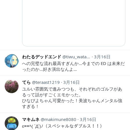
わたるデッドエンド
tiwu_wataru
3月16日
への完璧な流れ最高すぎんか…今までの ED は未来だ
ったのか…好き演出なんよ…
てら
teraast1219
3月16日
ユルい雰囲気で進みつつも、それぞれのゴルフがあ
るって話がすごくエモかった。
ひなぴよちゃん可愛かった！美波ちゃんメンタル強
すぎる！
マキムネ
makimune8080
3月16日
ε≡≡ﾍ( ´Д`)ﾉ（スペシャルなダブルス！！）