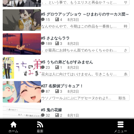
」、という事で、もうエリスと再会か？っと… サ
ジョンから主人公２人…
と直接競う場がきたこれまで… 毎度ながらのスピ
ラの再登場によってルーデウスの成長が確… 人間
カの顔面芸推しのハナちゃ… クソレビュータリス
関係の清算が粛々と進められているサラ… サラと
#5 グロウアップショウ ～ひまわりのサーカス団～
マン趣味ダダ漏れで好き… 期末試験が始まろうと
の関係に対して完全に「昔の女」とし… ルーシー
15
4
8月3日
しておりスピカは対策… 能力鑑定胸像タリスマン
にデレるルディが完全に親バカで微… サラとは会
なんやかんやで、今期はこの作品を一番推し… 時
氏容姿も評価してし…
ってほしいちゃんとした別れ方し… サラは未練0
給50円じゃ借金は減らない(^_^;サ… 葵ちゃん可
だと言っていたけど人の気持ち… 実は結構好きな
愛すぎるな楠木ともりちゃんのね… デフォルメさ
#5 さよならララ
キャラモヤモヤする別れ方だ… 役で出演させてい
れた表情が特に多かったのが印… 葵＆茜の回も良
189
3
8月2日
ただきました！よろしくお… 毎クールメインヒロ
きでした。あの証拠写真、ひ… 互いが互いのこと
」が最高にお姉ちゃん面でめちゃくちゃかわ… さ
インを好きになっちゃう…
を想っているのにすれ違っ… 第５話をｄアニメス
すがに割れた窓ガラスの弁償は求められた… 逡巡
トアで視聴しました。視… 葵ちゃんに〝瑞佳ちゃ
を振り切ってみんなに謝ったララの思い… 仕事に
#5 うちの弟どもがすみません
んと練習したい〟と言… 本当この作品は「キャ
馴染めない辺り観ていて苦しいところ… ララちゃ
23
1
8月2日
ラ」を活かすのがうま… みずかちゃんの介入で双
んの事情はもう少し皆に話して良い… ララと茉里
花火は人に向けてはいけません。引きこもり… 糸
子の仲にヒビが………
とで初のアルバイト。七転八倒し… 労働するプリ
はまだ柊の顔も見たことなかったっけ！1… って
ンセスえらい。プリンセスの精… アンデケン行っ
お名前を見たんだけどあの中村大樹さん… 糸ちゃ
#27 名探偵プリキュア！
てケーキ食べて、帰りにカメ… ララが働く事での
んカッケー、色んな意味でwゲームが… 姉から性
87
3
8月2日
てんやわんや。働いて大変… 地道に働き人と関わ
的興奮覚えてないよね？なんて言わ… テーマ：引
ウソノワールぷにぷにアゲセーヌかわよ!!… 順当
る日々の中に愛を見いだ…
きこもりの理由感想は、久しぶり… 元ゲーマーな
にマコトジュエルの争奪戦をやったと。… 記憶を
ので、はちゃめちゃ楽しく作業… 糸ちゃんと源く
取り戻し正式に探偵事務所で働き始め… ポワロ、
#5 鬼の花嫁
んの距離感おかしいね(*´… 糸と源ははよ好きお
元ネタを解説して原作に誘導するの… くれあさん
32
2
8月1日
うとると言わんかい！引… ショウくんと対等に話
の探偵としての初事件にしてちょ… ・急にクイズ
この先一生俺のモノだって言ってみたい笑他… 1
すためにゲームをする…
番組が始まったw・妖精ウソノ… るるかの助手だ
歳からの誕生日プレゼント………とは思っ… 玲夜
った？今回が初めての探偵活… 探偵じゃなかった
ホーム
最新
メニュー
さん柚子に18年分の誕生日プレゼント… 柚子は
#17 黄泉のツガイ