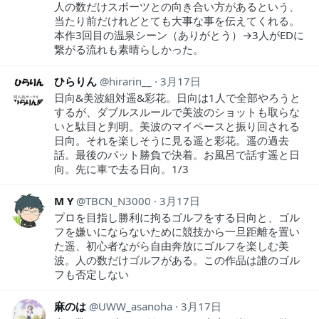
人の数だけスポーツとの向き合い方があるという、
当たり前だけれどとても大事な事を伝えてくれる。
本作3回目の温泉シーン（ありがとう）→3人がEDに
繋がる流れも素晴らしかった。
ひらりん
hirarin__
3月17日
日向&美波組対遥&彩花。日向は1人で全部やろうと
するが、ダブルスルールで美波のショットも取らな
いと駄目と判明。美波のマイペースと振り回される
日向。それを楽しそうに見る遥と彩花。遥の過去
話。最後のパット勝負で決着。お風呂で話す遥と日
向。先に車で去る日向。1/3
M Y
TBCN_N3000
3月17日
プロを目指し勝利に拘るゴルフをする日向と、ゴル
フを嫌いにならないために競技から一旦距離を置い
た遥、初心者ながら自由奔放にゴルフを楽しむ美
波。人の数だけゴルフがある。この作品は誰のゴル
フも否定しない
麻のは
UWW_asanoha
3月17日