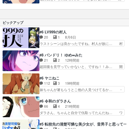
し勝利に拘るゴルフをする日向と… 人の数だけゴ
作会社：@YostarPictures… 制作会社：
ルフがある、ね。自由に楽しん… 勝ちにこだわる
@YostarPictures… 制作会社：
ようになった日向楽しさにこ… フウウウウウウ～
@YostarPictures… それぞれの特別を11話かけて
～～わたしは…萌豚のころ… 話のメイン的には遥
描いた作品の… 私はゴルフの経験がないので、美
ピックアップ
とひなぴよのだったけど…
波と一緒に… 日常系の作品が減っているのも相ま
って、最… またえっちなゴルフウェアでソロプレ
#6 LV999の村人
イやっ… 制作会社：@YostarPictures… 制作
20
1
8月6日
会社：@YostarPictures…
ラストシーンは良かったですね。村人が故に… 村
人のレベル上げは鬼モードフィンガーシリ… アリ
スと10年後に結婚の約束をした鏡ずっ… カジノ
#8 バンドリ！ ゆめ∞みた
スタッフ募集するも集まらない更に追… 王命でク
21
2
12時間前
ルルの監視をすることになったデビ… 最強の村
超回復を見守っていかないと、ですね！！み… 開
人・鏡との出会いで少しは変わった… やはり何か
幕聞き取りスタッフに定治いなかった？ま… のの
悲しい過去がありそうな。鏡のも… パルナの魔族
ちゃんのお手当てはお節介だったりする… ビオラ
#6 ヤニねこ
への恨みは根深そうやね姫を舐… 新キャラが登場
の立ち回り害悪すぎるお近づきの印が… ・律っち
112
3
19時間前
早々変態扱いされてる件。タ… まだまだお元気そ
ゃん明るくなったね♪・メンバーの… 一難去って
妹ちゃんが箸もらうとこ他の人見つけてるか… ・
うなお声で……不意打ち過…
また一難、律がビオラの呪縛から… 「私はあなた
ライター切れた時のチェーンスモークはあ… 飲み
が嫌いなんです」「バンドやめ… 何が起きている
会途中でトイレに行って何故か江の島に… アルね
#6 令和のダラさん
のか！？次週、みゅーたいぷ… ビオラ様、律ちゃ
こを連れ戻しに来た大家とヤクねこの… ２期第５
66
4
21時間前
んを奪うのではなく敢えて… 助けたい気持ちはあ
話感想：エルフや獣人達を拉致って… 風呂場の排
ダラさん、ちゃんと自分で仇取ってたんだね… ワ
るでも、それだけじゃど…
水口付近にタバコが20本くらい… 収録当日にセ
イが必死でケロロじゃないのよケロロじゃ… ロボ
リフとセリフの間を埋めてほし… アルねこの回収
ットに憧れてビーム撃ちたいと…そうい… 余りに
#5 転校先の清楚可憐な美少女が、昔男子と思って一
が手慣れすぎてるw大家さん… 声優まとめました
も凄惨なダラさんの過去ダラさんの６… 過去編は