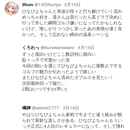
Shun
130Shunya
3月15日
ひなぴよちゃんと美波が段々と打ち解けていく流れ
めっちゃ好き。遥さんは昔だったら直ドラで決めに
行って外した瞬間ゴルフ嫌いになってたかもしれな
いけど、悔しがりつつ少し笑ったあの表情が凄く良
かった。そして忘れない締めの温泉シーンな
くろわっ
Kurowarowaro
3月15日
ずっと面白いけどここ数話特に面白い
駄々っ子で可愛かった笑
今回の戦いを通じてひなぴよちゃんに複数人でする
ゴルフの魅力が伝わったようで嬉しい
またひなぴよちゃん含めたダブルスを見たい！
次回最終回って嘘だ…
2期はいつですか(早い)
鳴神
seimei7777
3月14日
やはりひなぴよちゃん参戦で今までと違う絡みが観
られて新鮮な楽しさがある。ひなぴよちゃんもうい
っそ正式に4人目のレギュラーになって。そして憧れ