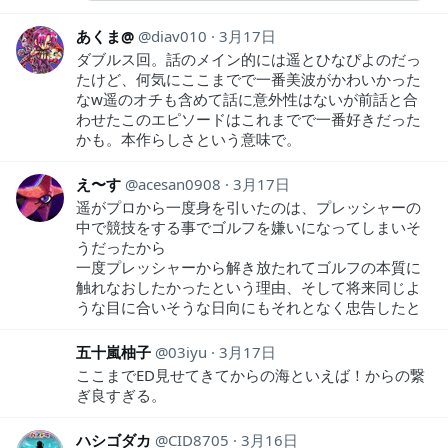
あくま@
diav010
3月17日
ダブルス回。話のメイン的には遥とひなぴよのだっ
たけど、何気にここまでで一番美波がかわいかった
なw遥のオチも含めて話に意外性はないが前話と合
わせたこのエピソードはこれまでで一番好きだった
かも。本作らしさという意味で。
え〜す
acesan0908
3月17日
遥がプロから一度身を引いたのは、プレッシャーの
中で競技をする事でゴルフを嫌いになってしまいそ
うだったから
一度プレッシャーから解き放たれてゴルフの本質に
触れなおしたかったという理由、そして将来同じよ
うな目に合いそうな日向にもそれとなく忠告したと
五十嵐柚子
03iyu
3月17日
ここまでED見せてきてからの海といえば！からの繋
ぎ良すぎる。
ハシゴダカ
CID8705
3月16日