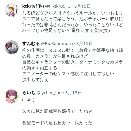
ktkr(ｷﾀｺﾚ)
t_ktkr0513
3月15日
なるほどダブルスはそういうルールか。いつもより
スコア良くなって楽しそう。池ポチャボール取りに
行ったのは彩花さんだったか。やったことないけど
ハーフじゃ物足りない？ 最後ETする美波(笑)
すんむる
BigSoonmuru
3月15日
今の作画は、ヌルヌル動く（枚数）や派手な絵（線
の数・カメラ）が注目されるけど
自然なキャラクターの動き、ダイナミックなカメラ
の動きを両立する
アニメーターのセンス・感度に注目して欲しい
演出もすげぇ
らいち
lychee_log
3月15日
( ˘ω˘ )
久々に見た高飛車お嬢様でしたねｗ
覚醒モードの遥も超カッコ良かった