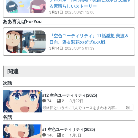
る素晴らしいストーリー
3月21日
2025/03/21 12:00
ああ言えばForYou
『空色ユーティリティ』11話感想 美波＆
日向、遥＆彩花のダブルス戦
3月14日
2025/03/15 01:39
関連
次話
#12 空色ユーティリティ(2025)
74
2
3月22日
最終回というのに1人でコースをまわる内容… 制
作会社：@YostarPictures… 制作会社：
各話
@YostarPictures… 制作会社：
@YostarPictures… それぞれの特別を11話かけて
#1 空色ユーティリティ(2025)
描いた作品の… 私はゴルフの経験がないので、美
148
2
1月3日
波と一緒に… 日常系の作品が減っているのも相ま