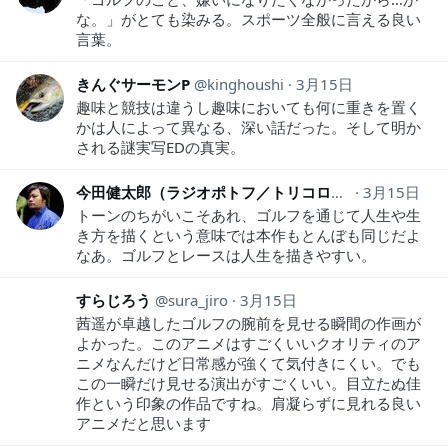
な。」がとても染みる。スポーツ全般に言える良い
言葉。
きんぐサーモンP
kinghoushi
3月15日
趣味と競技は違うし趣味においても何に重きを置く
かは人によって異なる、深い話だった。そして明か
される謎実写EDの真実。
今田健太郎（ラジオポトフ／トリコロールケーキ）
3月15日
1
トーンのちがいこそあれ、ゴルフを通じて人生や生
き方を描くという意味では本作もとんぼも同じだよ
なあ。ゴルフとレースは人生を描きやすい。
すらじろう
sura_jiro
3月15日
茜遥が卓越したゴルフの腕前を見せる瞬間の作画が
よかった。このアニメはすごくいいクオリティのア
ニメなんだけど日常感が強くて気付きにくい。でも
この一瞬だけ見せる演出がすごくいい。目立たぬ佳
作という印象の作品ですね。肩凝らずに見れる良い
アニメだと思います