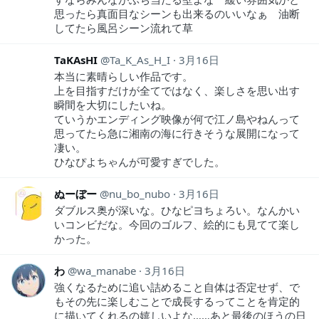
思ったら真面目なシーンも出来るのいいなぁ 油断
してたら風呂シーン流れて草
TaKAsHI
Ta_K_As_H_I
3月16日
本当に素晴らしい作品です。
上を目指すだけが全てではなく、楽しさを思い出す
瞬間を大切にしたいね。
ていうかエンディング映像が何で江ノ島やねんって
思ってたら急に湘南の海に行きそうな展開になって
凄い。
ひなぴよちゃんが可愛すぎでした。
ぬーぼー
nu_bo_nubo
3月16日
ダブルス奥が深いな。ひなピヨちょろい。なんかい
いコンビだな。今回のゴルフ、絵的にも見てて楽し
かった。
わ
wa_manabe
3月16日
強くなるために追い詰めること自体は否定せず、で
もその先に楽しむことで成長するってことを肯定的
に描いてくれるの嬉しいよな……あと最後のほうの日