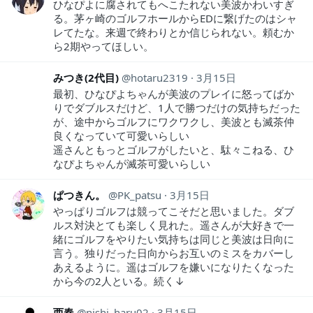
ひなぴよに腐されてもへこたれない美波かわいすぎ
る。茅ヶ崎のゴルフホールからEDに繋げたのはシャ
レてたな。来週で終わりとか信じられない。頼むか
ら2期やってほしい。
みつき(2代目)
hotaru2319
3月15日
最初、ひなぴよちゃんが美波のプレイに怒ってばか
りでダブルスだけど、1人で勝つだけの気持ちだった
が、途中からゴルフにワクワクし、美波とも滅茶仲
良くなっていて可愛いらしい
遥さんともっとゴルフがしたいと、駄々こねる、ひ
なぴよちゃんが滅茶可愛いらしい
ぱつきん。
PK_patsu
3月15日
やっぱりゴルフは競ってこそだと思いました。ダブ
ルス対決とても楽しく見れた。遥さんが大好きで一
緒にゴルフをやりたい気持ちは同じと美波は日向に
言う。独りだった日向からお互いのミスをカバーし
あえるように。遥はゴルフを嫌いになりたくなった
から今の2人といる。続く↓
西春
nishi_haru02
3月15日