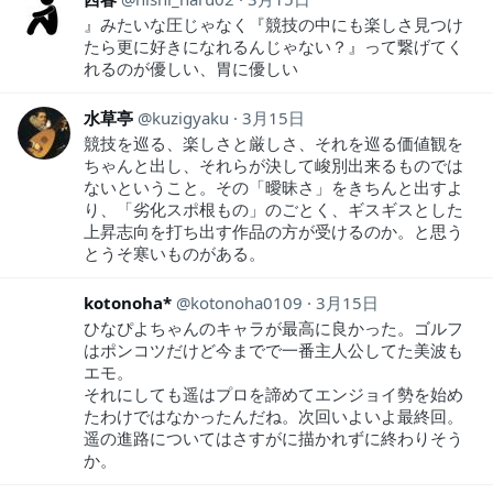
』みたいな圧じゃなく『競技の中にも楽しさ見つけ
たら更に好きになれるんじゃない？』って繋げてく
れるのが優しい、胃に優しい
水草亭
kuzigyaku
3月15日
競技を巡る、楽しさと厳しさ、それを巡る価値観を
ちゃんと出し、それらが決して峻別出来るものでは
ないということ。その「曖昧さ」をきちんと出すよ
り、「劣化スポ根もの」のごとく、ギスギスとした
上昇志向を打ち出す作品の方が受けるのか。と思う
とうそ寒いものがある。
kotonoha*
kotonoha0109
3月15日
ひなぴよちゃんのキャラが最高に良かった。ゴルフ
はポンコツだけど今までで一番主人公してた美波も
エモ。
それにしても遥はプロを諦めてエンジョイ勢を始め
たわけではなかったんだね。次回いよいよ最終回。
遥の進路についてはさすがに描かれずに終わりそう
か。