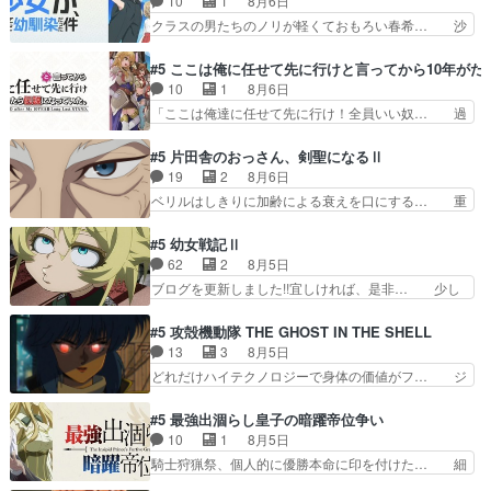
10
1
8月6日
(６話まで)ペンペンねこ… ・アルちゃん自由す
これで一区切りかなギャグも面白い… ガンガガン
クラスの男たちのノリが軽くておもろい春希… 沙
ぎ・カンサイちゃん、ボ…
♪薫がなんかしっかり歌ってロマ… 姉巫女の誤
紀は隼人への片思いを拗らせているタイプ… みな
算、クソみたいな嫉妬の末路よ。… 私、そんなに
もちゃんが透けブラしててびっくりして… レベル
#5 ここは俺に任せて先に行けと言ってから10年が
日頃からガンガン言うてないで… このアニメはど
のキャラが登場。相変わらず顔や体の… 隼人が春
10
1
8月6日
こに行くのだろう、面白すぎ… 姉のした事はただ
希の級友を巻き込んだイジりに動じ… 第５話を
「ここは俺達に任せて先に行け！全員いい奴… 過
単に一族を絶滅させただけ…
U-NEXTで視聴しました。視聴… ラブコメで天然
去、あとを託したロックが今、2人にあと… 木下
ジゴロというかナチュラルヒ… みなもと仲良く話
鈴奈（@0suzuna0）が【マリー… 村ごと乗っ取
#5 片田舎のおっさん、剣聖になるⅡ
す隼人を見てなぜか不安に… 無理なダイエットは
られてたら流石に気付かないか… 《漫画版少し読
19
2
8月6日
禁物だけど、なかなか結… 「これからもお手入
んだことある》エリックとゴ… ロックは敵に容赦
ベリルはしきりに加齢による衰えを口にする… 重
れ、がんばりゅ」ありが…
無くブスっといくから気持… 勇者パーティー再結
ねた歳のせいにしていた限界を超えて命の… いい
成して先にいけで激アツ… 爆縮、幻覚、主人公結
んじゃないですか。魔物の群を発見した… アマプ
#5 幼女戦記Ⅱ
構エグいことするよな… ねぇ猫耳ガール、敵の根
ラにて視聴終わり！サーベルボア討伐… を言い訳
62
2
8月5日
城に乗り込む事を同… 世もや替えが利くと復活P
にしたくないものですねwボア狩り… 先生として
ブログを更新しました!!宜しければ、是非… 少し
とは？！もう来週…
のベリルが好きだけど、今回みた… 4人だけでサ
でもマシな負け方を選んだゼートゥーア… ゼート
ーベルボアを狩りに行く。野営… ・実家周辺でサ
ゥーアの唯一の手駒が強すぎる笑あお… 私にとっ
#5 攻殻機動隊 THE GHOST IN THE SHELL
ーベルボアが暴れてると聞い… ちょっと年齢の事
て完全にご褒美回ゼー様の葉巻シー… やはりター
13
3
8月5日
を言いすぎとゆーか言い訳… ベリルの母もやはり
ニャが後方指揮だと展開に迫力が… “貧乏籤百連
どれだけハイテクノロジーで身体の価値がフ… ジ
只者じゃなかったかベリ…
無料ガチャ”100連でも1回… 2期入ってから地味
ャミングも伏線になるかと思った回想シー… フチ
だよね。ただでさえ幼女… 「餌になってもらわね
コマだいぶ理性持ち始めた。この世界の… 原作読
#5 最強出涸らし皇子の暗躍帝位争い
ばならぬ」って言葉に… ゼートゥーア左遷によっ
んだのもう何年も前なのに、覚えてる… コイルの
10
1
8月5日
て参謀本部の連携が… 緊張感ある戦闘描写とギャ
汚職を突き止めるべくバトーの指導… やまとん1
騎士狩猟祭、個人的に優勝本命に印を付けた… 細
グ今週の『有能な…
号はどこの部分で使うのだろう？… 日本とロシア
かい設定を考えるのが面倒な時は古代魔法… エル