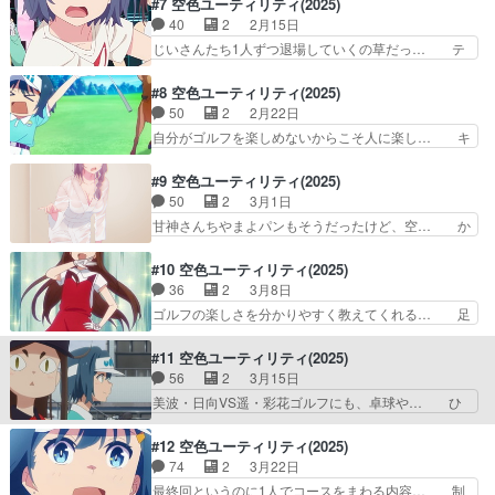
#7 空色ユーティリティ(2025)
呂入る場面多いなって前から… 毎回妙にエロいし
がミニスカート姿でしゃがんでいる… 初めての本
40
2
2月15日
百合百合しいのほんとに助… 泉美は美波をペット
格的なコース、空色というだけあ… ・ナイスガイ
じいさんたち1人ずつ退場していくの草だっ… テ
にしたい欲求でもあるの…
（ボール）が親指立てて池ポチ… 美波のパーチャ
ツさんたちの必殺技のシーン面白かった … やら
ンス惜しかったけど成長して… ラウンド楽しいよ
なくても分かるぐらいの超絶クソゲーな… 泉美と
#8 空色ユーティリティ(2025)
な。美波ちゃん、焦らずゆ… 初心者がいきなりコ
ゴルフのライトノベル。借りて読んで… 話題のゴ
50
2
2月22日
ース来たらそりゃ上手く… 実際にゴルフをすると
ルフシミュレーションゲームとやら… 「手がすっ
自分がゴルフを楽しめないからこそ人に楽し… キ
きのマナーがよくわか…
ぽ抜けないようぐるぐる巻きにし… いや、本来の
ャディーのめぐみさんの安心感遥とは師と… 美波
ゴルフとはまた違う楽しみ方を… 異世界転生した
ちゃんがほんと楽しそうにゴルフしてる… ゴルフ
#9 空色ユーティリティ(2025)
ゴルファーがクラブに宿った… おじいちゃんズが
でキャディさんの存在はとても大きい… 美波ちゃ
50
2
3月1日
ノリ良くて好き全員揃って… 異世界転生でゴルフ
んが打ったゴルフボールがカエルさ… 」ってなっ
甘神さんちやまよパンもそうだったけど、空… か
ありそうなネタやめww…
てしまった。グレンラガンが4話… コース回ると
わいくお願いしてくれたら考えます どう… ほし
きいつも天気良くていいな。や… 物語においてそ
みんのインフルエンサーとしての顔、美… ゴルフ
#10 空色ユーティリティ(2025)
ういう選択って後悔してると… 高級ゴルフ場で、
への熱は遥ほどじゃないのを気にして… 小さなこ
36
2
3月8日
このブルジョアめ！なんか… ここにきて「過去」
とから世界は変わる。そんな世界を… 俺が見たい
ゴルフの楽しさを分かりやすく教えてくれる… 足
を想わせる要素を持って…
アニメってのはこういうのだよ。… GREEN」
元アングルも豊富で満足な回だった！やっ… 美波
（みんなで綺麗なグリーンを大… 「バズりたいっ
ちゃんが何を言われても常に明るくて楽… 在米中
#11 空色ユーティリティ(2025)
て言ってもさ、これ、ホント… 何をおいてもアバ
学生ゴルファー・夜嵐日向（長縄まり… 前提とな
56
2
3月15日
ンが半端ない。ゴルフボー… キャディー回に続い
っているゴルフアプリゲーム？の回… ファーマギ
美波・日向VS遥・彩花ゴルフにも、卓球や… ひ
てゴルフへの（スポーツ…
ア（8話）シンカリオンCW（1… 「ひなぴよ」の
なぴよちゃんは好きな人のことフルネーム… ひな
正体が、天才少女ゴルファー… 遥に憧れてプロゴ
ぴよちゃん、良いキャラだったなあと美… それぞ
#12 空色ユーティリティ(2025)
ルファーを目指してきた、… モノトーンのなか赤
れのゴルフがあることを受け入れる優… 日向&美
74
2
3月22日
が映えるアバンが美しか… ゴルフっていろんなパ
波組対遥&彩花。日向は1人で全部… プロを目指
最終回というのに1人でコースをまわる内容… 制
ターンの物語を作りや…