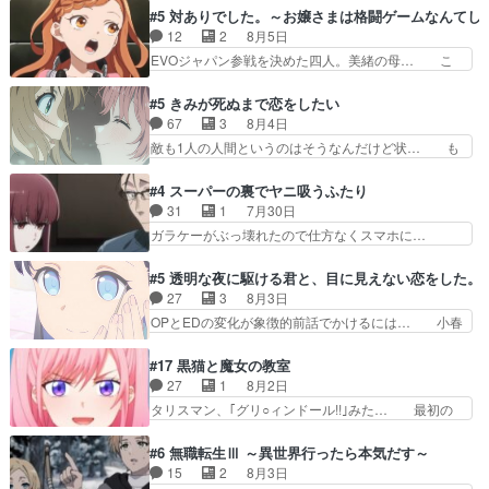
が絡む政治の話かつ色々な用語… 第５話を
ナがチートすぎる笑アルは最初から自分… プラネ
#5 対ありでした。～お嬢さまは格闘ゲームなんてし
primevideoで視聴しまし… 前回同様『イノセン
ット・ウィズ展開アツいな「騎士狩猟… 麦茶どこ
12
2
8月5日
ス』を含む押井・神山版… 第５話「EPISODEラ
ろかタイトル通り麦茶の出涸らしぐ… 第５話を
EVOジャパン参戦を決めた四人。美緒の母… こ
ストの母親の気持…
ABEMAで視聴しました。視聴に… 復讐に燃える
の作品に唯一足りないと思ってた(無くて… 見た
吸血鬼兄弟の弟ですいいキャラ… クリスタ皇女
目は気品溢れてるのに中身は…美緒ママ… テー
#5 きみが死ぬまで恋をしたい
が“萌え”なのでこの娘が皇帝… ウサギ好きそうな
マ：格ゲー大会に行くには？感想は、美… 大会を
67
3
8月4日
王女殿下がかわいい。幼馴… ついに始まった狩猟
前に格ゲー熱が高まる一方、百合の本… 東京で開
敵も1人の人間というのはそうなんだけど状… も
祭。エルナの活躍で上位…
催される格ゲー大会に参加すること… Japanに向
う着れないからってどういう意味だろうな… ミミ
けて外泊届にサインをもらっ… 長崎から大会のた
を人間に戻して欲しいでも自分達が代わ… ご視聴
#4 スーパーの裏でヤニ吸うふたり
めに東京へ!/でも観光よ… 旅の支度全部やってく
ありがとうございました見るたびに切… 誰かと思
31
1
7月30日
れる先輩、なんだかん… 第５話をｄアニメストア
ったらちゅー先輩か。しれっと相方… 第５話感
ガラケーがぶっ壊れたので仕方なくスマホに…
で視聴しました。視…
想：コ□した相手にも家族や…､戦… つらい回
佐々木さんとは同い年くらいに思ってたけど… や
だ……つらすぎる……。エスタ先輩… 今週のシー
はり出オチ感が否めず、エピソードの打率… 田山
#5 透明な夜に駆ける君と、目に見えない恋をした。
ナとミミも可愛かった2人の関係… 確かに相手に
さんが佐々木さんに沼っていく…こんな… 佐々木
27
3
8月3日
も家族や大切な人はいるけど、… 白シャツが作業
さん、腕フェチなんですね笑最近まじ… 佐々木が
OPとEDの変化が象徴的前話でかけるには… 小春
着みたいなもんなんですかね…
ガラケーからスマホに変えるって、… もうドラマ
の透明なモヤのかかった世界。どんな女… そう
版孤独のグルメファンコンテンツ… 「お腹冷えち
か、こんな風に見えてるのかぁ。かける… 完全な
#17 黒猫と魔女の教室
ゃわない？佐々木さんの優しさ… 先行で見た時よ
両片思いになりましたねぇ…OPとE… 余計な物
27
1
8月2日
り2人のやり取りに癒しを感… ABEMA版の7〜8
は描かず白く靄がかった小春ちゃん… 光も感じな
タリスマン、｢グリ○ィンドール!!｣みた… 最初の
話佐々木が実年齢以上…
い完全な盲目なんやね…おめかし… 母役に能登さ
障害ゴーレムを全員で力を合わせて倒… アリアは
んって禁じ手使ってきたー！E… 今回は小春視点
ホントスピカが大好きだよね。ツン… 一等級ポテ
#6 無職転生Ⅲ ～異世界行ったら本気だす～
も描かれていて良かった本当… 股に海豚を挟み水
ンシャルのアリアちゃん可愛くて… そういや、ア
15
2
8月3日
上バスでの会話を反芻…恋… OPEDとも無人バー
リアは能力は最上級のくせに、… とうとうアリア