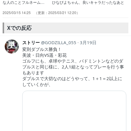
な人のことフルネーム… ひなぴよちゃん、良いキャラだったなあと
美… それぞれのゴルフがあることを受け入れる優… 日向&美波組
2025/03/15 14:25
2025/03/21 12:20
対遥&彩花。日向は1人で全部… プロを目指し勝利に拘るゴルフをす
る日向と… 人の数だけゴルフがある、ね。自由に楽しん… 勝ちに
こだわるようになった日向楽しさにこ… フウウウウウウ～～～わたし
Xでの反応
は…萌豚のころ… 話のメイン的には遥とひなぴよのだったけど…
ストリー
GODZILLA_055
3月19日
変則ダブルス勝負！
美波・日向VS遥・彩花
ゴルフにも、卓球やテニス、バドミントンなどのダ
ブルスと同じ様に、2人1組となってプレーを行う事
もあります
ダブルスで大切なのはどうやって、1＋1＝2以上に
していくかが、