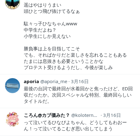
遥はやはりうまい
頭ひとつ飛び抜けてるなぁ
駄々っ子ひなちゃんwww
中学生だよね？
小学生にしか見えない
勝負事は上を目指してこそ
でも、そればかりだと楽しさを忘れることもある
たまには息抜きも必要ということかな
プロテスト受けるようだし、今後が楽しみ
aporia
aporia_me
3月16日
最後の台詞で最終回が水着回かと焦ったけど、ED回
収だったか。次回スペシャルな特別、最終回らしい
タイトルだ。
ころん@カブ価みた？
koloternative
3月16日
って泣いてるひなぴよちゃん、どうしてもわおー
ん！って泣いてるこむぎ思い出してしまう