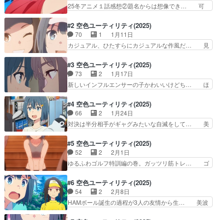
って、最… またえっちなゴルフウェアでソロプレ
25冬アニメ１話感想②題名からは想像でき… 可
イやっ… 制作会社：@YostarPictures… 制作
も不可もない平均な感じ。初回から詰め込… 前少
会社：@YostarPictures…
しだけやってたね。絵柄は好きだし丁寧… 主人公
#2 空色ユーティリティ(2025)
の女の子の動きと表情がいい生き生き… 女子高生
70
1
1月11日
がゴルフ始めるアニメ、けっこうい… Pictures制
カジュアル、ひたすらにカジュアルな作風だ… 見
作で初のオリジナルアニ… ★★★★☆：花は咲
てて楽しい（これ大事！キャラデザがかわ… 将棋
く、修羅の如く★☆☆☆… このギャル主人公の事
の話は一切ありませんでしたｗとにかく… 自分が
#3 空色ユーティリティ(2025)
好きなんですが皆さん… 俺が理想と思っている趣
「ここに大井とんぼがいたらどんな話… ゆるキャ
73
2
1月17日
味アニメのはじまり… スポ根系なのかゆるふわ系
ン△・ロスとヤマノススメ・ロスの… 子供の頃は
新しいインフルエンサーの子かわいいけどち… ほ
なのかまだ判断出…
ゴルフのおもちゃ持ってたんです… 中身があんま
しみんがめちゃ良い子で浄化されましたあ… スポ
り惹かれないからこれはもう切… ゴルフ何も分か
根でとんでも才能でライバルをバンバン… ヒロイ
#4 空色ユーティリティ(2025)
らんけどおもろいあとopが… 4人でショートコー
ン出揃いココからってとこかまだ「特… 彩花の言
66
2
1月24日
ス。忘れられないティー… 先輩の乳と尻しか見ど
葉が優しい。遥が教えてくれた、人… 遥の友達で
対決は半分相手がギャグみたいな自滅をして… 美
ころがない。最後に３…
ある美波回なぜ歳の離れた大学3… ぼざろみたい
波がスペシャルな自分の成長物語って意味… スペ
になるのかなと思ってたけど相… ゴルフ要素盛り
シャルなユーティリティを見つけた美波… 悩んで
#5 空色ユーティリティ(2025)
盛りの1、2話ではなくお仕… 先輩、相変わらず
悩んで限られたお金で心から欲しいも… ゴルフク
52
2
2月1日
すっげえエッチな恰好でゴ… 特に葵さんのﾋﾗｯ
ラブ3割引きをかけて店長と対決、… お目当ての
ゆるふわゴルフ特訓編の巻。ガッツリ筋トレ… ゴ
は“ナイスショット”だ…
ユーティリティ3割引を賭けて、… おじさんの趣
ルフ要素が大体５分ぐらいしかなかったけ… 美波
味を美少女にやらせたら必ず発… ユーティリティ
ちゃんが楽しそうにゴルフしてるの微笑… ちゃん
#6 空色ユーティリティ(2025)
ってクラブの名前だったんだ… 高校生の青羽美波
としたコースであのユーティリティと… 中間テス
54
2
2月8日
がソシャゲがサ終した事を… 空色百合てーてーと
トしたりトレーニングしたり地に足… ・美波のエ
HAMボール誕生の過程が3人の友情から生… 美波
言われるだけあって健康…
クスカリバーこと、ヤマハインプ… 遥さん改めて
ちゃんがゴルフ下手でも明るく楽しんで… 四街道
見るとスタイルめっちゃいいな… このアニメお風
ゴルフクラブっていうところ。これは… 彩花さん