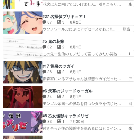
んの事情はもう少し皆に話して良い… ララと茉里
花火は人に向けてはいけません。引きこもり… 糸
子の仲にヒビが………
とで初のアルバイト。七転八倒し… 労働するプリ
はまだ柊の顔も見たことなかったっけ！1… って
ンセスえらい。プリンセスの精… アンデケン行っ
お名前を見たんだけどあの中村大樹さん… 糸ちゃ
#27 名探偵プリキュア！
てケーキ食べて、帰りにカメ… ララが働く事での
んカッケー、色んな意味でwゲームが… 姉から性
87
3
8月2日
てんやわんや。働いて大変… 地道に働き人と関わ
的興奮覚えてないよね？なんて言わ… テーマ：引
ウソノワールぷにぷにアゲセーヌかわよ!!… 順当
る日々の中に愛を見いだ…
きこもりの理由感想は、久しぶり… 元ゲーマーな
にマコトジュエルの争奪戦をやったと。… 記憶を
ので、はちゃめちゃ楽しく作業… 糸ちゃんと源く
取り戻し正式に探偵事務所で働き始め… ポワロ、
#5 鬼の花嫁
んの距離感おかしいね(*´… 糸と源ははよ好きお
元ネタを解説して原作に誘導するの… くれあさん
32
2
8月1日
うとると言わんかい！引… ショウくんと対等に話
の探偵としての初事件にしてちょ… ・急にクイズ
この先一生俺のモノだって言ってみたい笑他… 1
すためにゲームをする…
番組が始まったw・妖精ウソノ… るるかの助手だ
歳からの誕生日プレゼント………とは思っ… 玲夜
った？今回が初めての探偵活… 探偵じゃなかった
さん柚子に18年分の誕生日プレゼント… 柚子は
#17 黄泉のツガイ
の！？クレアさん探偵すぎ… 突然のポアロクイズ
鬼龍院家から初めて学校に通う事にな… プレゼン
36
2
8月1日
は草なんよ。んで、あん… 今回からついにくれあ
ト攻撃ヤバすぎるwwwヴァイオレ… 玲夜さまサ
影森家にいるアサちゃんは擬態ツガイだった… ア
が探偵事務所の仲間に…
プライズの、これまでの柚子ちゃ… 玲夜から柚子
サが置かれた立場や気持ちを汲んで熱くな… 屋敷
へ17年分の誕生日&を未来に… 「​​13歳の柚子ちゃ
にアサはいなかった逆にガブちゃんはい… 影森の
#6 天幕のジャードゥーガル
んへ…もう中学生な… 梅原の人が18歳になるま
当主が際限なくツガイを増やせるのに… 今回はも
34
2
8月1日
での誕生プレゼン… なよなよした男（cv石田彰）
うガブちゃんさんの悲鳴にも似た怒… ユルと戦っ
モンゴル帝国への恨みを持つシタラを信じた… 回
梅ちゃんがた…
た時から伏線が張られていたのが… しかしアサ
想が淡々と語られるのだけどいつの間にか… オゴ
は、兄様に会いたいbotだと思… ツガイには優し
タイの妃になってもその心は晴れず、モ… ドレゲ
#5 乙女怪獣キャラメリゼ
い筈のガブちゃん、アキオの… 色々とひっかけが
ネの過去、宝石だった彼女が人になり… ドレゲネ
83
1
7月30日
あって、最終的に嫌な終わ… ゴンゾウが従える大
の過去、、辛かった、、あのジャタ… 年上旦那が
付き合った後の関係性を深めるにはヒロイン… 来
量のツガイに何事かと思…
良い人でも、女は宝石でただ笑っ… ダイルの儀式
夢ちゃんがキングコングなのいい味付けだ… ずっ
の神々しさたるや。一気に空気… ドレネゲの辛い