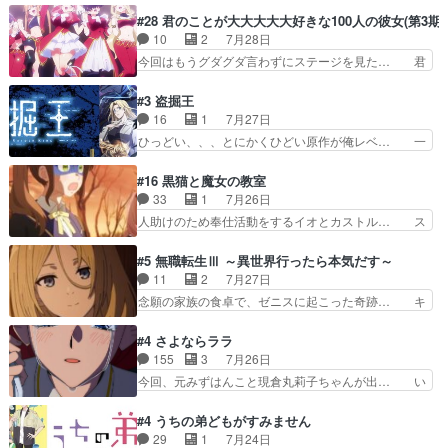
件やイベントが起きるでもなく… 初デートで冬月
の存在で揺らぐ14クラス約束された死… ミミの
#28 君のことが大大大大大好きな100人の彼女(第3期)
を笑わせようとする姿も冬月… 3話までは主人公
秘密をあっさり受け入れたのは拍子抜… 蘇生魔法
10
2
7月28日
がどうでもいいことでずっ… 花火購入に浅草へ…
って下衆い国なら進退窮まったら手… 蘇生魔法ヤ
今回はもうグダグダ言わずにステージを見た… 君
行き当たりばったり訪問…
バイけどミミいなかったら詰んで… アニメオタク
のことが大大大大大好きな１００人の彼女… 100
あるある：作中に花が登場する… ご視聴ありがと
カノ版ラブライブ！？こういうのは人… 俺、みん
#3 盗掘王
うございました！アリとセイ… ごめん、そういう
なのレッスン動画をDVDが焼きき… アナウンス
16
1
7月27日
話がしたい作品じゃないの… 第４話感想：その口
役で出演いたしましたみんなのア… 恋太郎ファミ
ひっどい、、、とにかくひどい原作が俺レベ… 一
止め効果あるかな？ミミ…
リーがガチでアイドルに挑戦！… ギャグギャグし
般人が巻き込まれることもあるのか結構面… 久野
くもド直球で泣ける回来たな… 【完全初見】100
美咲さんと言えば幼女！アイマスの市原… 遼河は
#16 黒猫と魔女の教室
カノGirlfrien… 『アイドル伝説恋太郎ファミリ
目的の為には人命も軽視するタイプの… 4つのス
33
1
7月26日
ー』にて「ア… 安木路佐ウル子役で出演いたしま
キルが揃う。広い墓を捜索中、遼河… 村正はそん
人助けのため奉仕活動をするイオとカストル… ス
したクォリ…
なおどろおどろしいエピソードあ… 気持ちよくし
ピカも大概怖がりだけど、カストルが更に… イオ
ようとしてるのはわかるけど。… 韓国ご自慢の俺
とカストルの共通点は、魔法の制御が出… 椋鳥の
#5 無職転生Ⅲ ～異世界行ったら本気だす～
レベのアニメ制作を日本に奪… 予言で正体がバレ
大群て…住民から迷惑がられてない？… キングコ
11
2
7月27日
る、もう騙し討ちは出来な… 村正の墓、アニメで
ングor進撃の巨人牡羊座のアルデ… スピカ・イ
念願の家族の食卓で、ゼニスに起こった奇跡… キ
見ると一杯で怖いな。ア…
オ・カストルという組み合わせ。… 有り余るパワ
スをせがむロキシーが可愛い過ぎ！妹達へ… エリ
ーが制御出来ない誰かの為に力… スピカの放り込
ナリーゼの悪魔の囁きwクリフとエリナ… 悪魔の
#4 さよならララ
みかたが雑になってきてるな… イキりカストルは
囁きやめてくださいwおい、1番重要… ゼニスも
155
3
7月26日
怖がりやったかあスピカな… 鏡の世界への突入と
感情が出てきてて良い方向に進んで… 第５話を
今回、元みずはんこと現倉丸莉子ちゃんが出… い
新たな依頼サブタイトル…
ABEMAで視聴しました。視聴に… クリフとエリ
や、これけっこうおもしろいかも知れん。… 王子
ナリーゼさんが夫婦になり、ノ… エリナリーゼ様
様とは...本当の愛とは...なんぞ… テンポの良いボ
#4 うちの弟どもがすみません
相変わらずで草ルディ君釣り… ルーデウスにシル
ケとツッコミで笑わせつつ、… この作品、ストー
29
1
7月24日
フィエットとロキシーとの… 離れ離れになったり