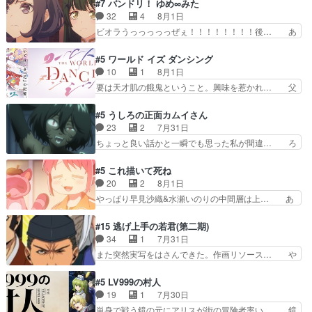
とメスってて何この可愛い生物。クラス… 付き合
#7 バンドリ！ ゆめ∞みた
過去には同情の言葉しか…シ… 奥様に悲しい過
い始めたら始めたでまた違った悩みが… と一歩ず
32
4
8月1日
去…萌え袖が可愛いね、と思… ドレゲネとシタ
つ踏み出す黒絵ちゃん微笑ま新汰の… ツインテー
ビオラうっっっっっぜぇ！！！！！！！！後… あ
ラ、2人だけの同盟が結成さ…
ルが可愛いお茶目な妹ちゃんです… しかも過去も
られちゃん、僕っ子になってから取り戻し… ビオ
重いんかいかつては自分に自信… リップを塗って
ラが悪魔すぎて気分が悪くなってきたこ… 声優ま
#5 ワールド イズ ダンシング
らっしゃるからかしらお顔が… 黒絵「怪獣に憧れ
とめました(７話まで)仲町あられ/… ビオラの策略
10
1
8月1日
るのはいいけど自分自身が… 素の自分はどちらな
がバッチリ嵌って最高wwwこ… 自信あれば評価
要は天才肌の餓鬼ということ。興味を惹かれ… 父
のかはまだ不明だが見せ…
なんて気にしないし、充実し… ・バーチャルだけ
の観阿弥と袂を分かった？鬼夜叉が田楽の… 猿楽
ど、みゅーたいぷ初ライブ… OPこんなんだっ
の鬼夜叉と田楽の増次郎。小さないざこ… 着眼点
#5 うしろの正面カムイさん
け？と思ったら歌唱シーン… の、らいぶシーン
は良くとも、先鋭的すぎるのか。芸能… 鬼夜叉は
23
2
7月31日
＿!!­­--­­--­… それだけでええやん！！しかし、ビオラ
石也と共に観世座をあとにし、三条… 観世座を離
ちょっと良い話かと一瞬でも思った私が間違… ろ
が仕…
れ、三条坊門御所で日々を送る鬼… 「お前(鬼夜
くろ首さんも油舐めてなかった？白雪碧さ… 今日
叉)が凄いのではなく客が凄い… 田楽と猿楽の獅
も1日お疲れ様でした～───昨晩～今… 幼女に拾
#5 これ描いて死ね
子舞勝負。鬼夜叉は猫の動き… 登場人物の我が強
われたお市ちゃんの恩返し。化け猫… 役にて出演
20
2
8月1日
い。新しい獅子舞に拘って… 第５話を
させていただきました。ジョアン… トイ・ストー
やっぱり早見沙織&水瀬いのりの中間層は上… あ
primevideoで視聴しまし…
リーみたいな始まり。流石に除… 猫相手になんで
れ光って漫研入ることになってたんだっけ… 登場
そんなに…と思ったらそうい… いつもと違って少
人物が増えてわいわいしたところが好き… 初コミ
#15 逃げ上手の若君(第二期)
し良い話化け猫は油が好物… 今回はあかやし1体
ティアで２０冊刷りは妥当だよね。俺… 藤森さん
34
1
7月31日
のみで15分。金持ちの… 今更だけど霊が性行為
のママ向けの漫画で、また涙腺が⋯… 〜漫画に
また突然実写をはさんできた。作画リソース… や
で祓えることは何とな…
「想い」をこめよう｣娘に漫画であ… 何回この作
るべきことが逃げる事と分かると水を得た… 30
品に泣かされるのだろう。光が藤… ホテル泊まっ
歳まで童貞だと魔法使いになれるという… こっち
#5 LV999の村人
てコミティアっていいなあ。同… コミティア参加
の諏訪の三大将もまたクセが強いw色… 頼重が完
19
1
7月30日
のしおりを徹夜で作る先生(… お母さん、娘にあ
全にブレーンだよね毎回敵キャラが… 弧次郎「欲
単身で戦う鏡の元にアリスが街の冒険者率い… 鏡
んな漫画描かれたら泣いち…