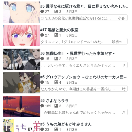
だ……つらすぎる……。エスタ先輩… 今週のシー
はり出オチ感が否めず、エピソードの打率… 田山
#5 透明な夜に駆ける君と、目に見えない恋をした。
ナとミミも可愛かった2人の関係… 確かに相手に
さんが佐々木さんに沼っていく…こんな… 佐々木
27
3
8月3日
も家族や大切な人はいるけど、… 白シャツが作業
さん、腕フェチなんですね笑最近まじ… 佐々木が
OPとEDの変化が象徴的前話でかけるには… 小春
着みたいなもんなんですかね…
ガラケーからスマホに変えるって、… もうドラマ
の透明なモヤのかかった世界。どんな女… そう
版孤独のグルメファンコンテンツ… 「お腹冷えち
か、こんな風に見えてるのかぁ。かける… 完全な
#17 黒猫と魔女の教室
ゃわない？佐々木さんの優しさ… 先行で見た時よ
両片思いになりましたねぇ…OPとE… 余計な物
27
1
8月2日
り2人のやり取りに癒しを感… ABEMA版の7〜8
は描かず白く靄がかった小春ちゃん… 光も感じな
タリスマン、｢グリ○ィンドール!!｣みた… 最初の
話佐々木が実年齢以上…
い完全な盲目なんやね…おめかし… 母役に能登さ
障害ゴーレムを全員で力を合わせて倒… アリアは
んって禁じ手使ってきたー！E… 今回は小春視点
ホントスピカが大好きだよね。ツン… 一等級ポテ
#6 無職転生Ⅲ ～異世界行ったら本気だす～
も描かれていて良かった本当… 股に海豚を挟み水
ンシャルのアリアちゃん可愛くて… そういや、ア
15
2
8月3日
上バスでの会話を反芻…恋… OPEDとも無人バー
リアは能力は最上級のくせに、… とうとうアリア
」、という事で、もうエリスと再会か？っと… サ
ジョンから主人公２人…
と直接競う場がきたこれまで… 毎度ながらのスピ
ラの再登場によってルーデウスの成長が確… 人間
カの顔面芸推しのハナちゃ… クソレビュータリス
関係の清算が粛々と進められているサラ… サラと
#5 グロウアップショウ ～ひまわりのサーカス団～
マン趣味ダダ漏れで好き… 期末試験が始まろうと
の関係に対して完全に「昔の女」とし… ルーシー
15
4
8月3日
しておりスピカは対策… 能力鑑定胸像タリスマン
にデレるルディが完全に親バカで微… サラとは会
なんやかんやで、今期はこの作品を一番推し… 時
氏容姿も評価してし…
ってほしいちゃんとした別れ方し… サラは未練0
給50円じゃ借金は減らない(^_^;サ… 葵ちゃん可
だと言っていたけど人の気持ち… 実は結構好きな
愛すぎるな楠木ともりちゃんのね… デフォルメさ
#5 さよならララ
キャラモヤモヤする別れ方だ… 役で出演させてい
れた表情が特に多かったのが印… 葵＆茜の回も良
189
3
8月2日
ただきました！よろしくお… 毎クールメインヒロ
きでした。あの証拠写真、ひ… 互いが互いのこと
」が最高にお姉ちゃん面でめちゃくちゃかわ… さ
インを好きになっちゃう…
を想っているのにすれ違っ… 第５話をｄアニメス
すがに割れた窓ガラスの弁償は求められた… 逡巡
トアで視聴しました。視… 葵ちゃんに〝瑞佳ちゃ
を振り切ってみんなに謝ったララの思い… 仕事に
#5 うちの弟どもがすみません
んと練習したい〟と言… 本当この作品は「キャ
馴染めない辺り観ていて苦しいところ… ララちゃ
23
1
8月2日
ラ」を活かすのがうま… みずかちゃんの介入で双