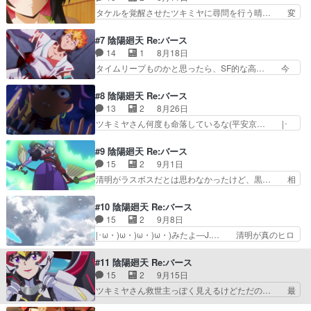
何度もやり直すとは思って… 暴走あっさりやられ
べてを呑み込むサカナ… 雨の日なんてあった？い
タケルを覚醒させたツキミヤに尋問を行う晴… 変
た。うーん、巨大ロボダ…
つにループしたんだ… ４話のツキミヤさんの演
身した猛が見事に撃破。晴明、ツキミヤに… 小笠
舞、BGMも相まっ… ①死に戻りギミックが根性
原さん、誘ってくれてありがとうござい… 別世界
#7 陰陽廻天 Re:バース
ヤンキーと相性が… 新たな世界ではツキミヤの舞
同士で戦ってるって感じか？で、互い… |･
14
1
8月18日
が無事に終わっ… ループしてるけどなんか違って
ω・)ω・)ω・)ω・)みたよ―J.… 猛のことについ
タイムリープものかと思ったら、SF的な高… 今
きてるなあの…
てツキミヤさん何か知ってる… この絵はツキミヤ
度は以前よりかなり違っていて戸惑う猛。… 転生
さんなのか…onmyo_… 少しずつこの世界の理が
宗主の覇道譚〜すべてを呑み込むサカナ… 今まで
#8 陰陽廻天 Re:バース
見えてきましたね今… ヤバいことが起きてる……
触れてこなかったけど最初から毎話見… |･
13
2
8月26日
これどうすりゃ突… 目覚めたタケルは圧倒的な力
ω・)ω・)ω・)ω・)みたよ―J.… タケルが再び目
ツキミヤさん何度も命落しているな(平安京… |･
で怨人を撃退す…
覚めた電祇平安京は様相が一… 舞台..ツキミヤ..存
ω・)ω・)ω・)ω・)みたよ―J.… ツキミヤが月か
在しない世界って事… タイムリープだと思ってい
ら来ていた事、なぜ平安京へ… ツキミヤは晴明の
#9 陰陽廻天 Re:バース
た物が平行世界の… このまま俺の予想を裏切り続
行う世界蟲毒を阻止する為… 月から来た..1000年
15
2
9月1日
ければ今年一番… 最終話への道筋が見えてくる謎
先の月面都市の住… 転生宗主の覇道譚〜すべてを
清明がラスボスだとは思わなかったけど、黒… 相
明かし回で中…
呑み込むサカナ… ツキミヤのカミングアウトから
手が人間だって知らない方が遠慮しないか… |･
詳しい話へ。… 慟哭の青龍塔」ニコ動で視聴終
ω・)ω・)ω・)ω・)みたよ―J.… 玄武塔で晴明と
#10 陰陽廻天 Re:バース
了。プリクラ… 時間遡行する前のツキミヤさん
対峙するタケルだが、信に闇… タケルVS晴明、
15
2
9月8日
onmyo_… ツキミヤさんが千年後の月から晴明の
魂のタイマン！！」男二人… アルティメット晴明
|･ω・)ω・)ω・)ω・)みたよ―J.… 清明が真のヒロ
企みを…
との決戦かと思いきや、… 転生宗主の覇道譚〜す
インだったどう収拾つけるの… タケルが次に目覚
べてを呑み込むサカナ… えぇ!?ツキミヤさん(ヒ
めた世界はすでに滅亡へと… 既に決着ついてる世
#11 陰陽廻天 Re:バース
ロイン)が真の黒… 闇薫のような煙が..闇薫突然発
界も見せてくる 未来見… ツキミヤさん、ほんと
15
2
9月15日
生してたの… ここ数話は急展開からの急展開ラス
に悪役だった…笑真礼… どんでん返しに次ぐどん
ツキミヤさん救世主っぽく見えるけどただの… 最
ボス候補…
でん返ししで、回を… 晴明、千年の時の彼方で」
後の世界は最初からクライマックスだけど… |･
第二原画、ライン… 前の世界よりも更に酷い街並