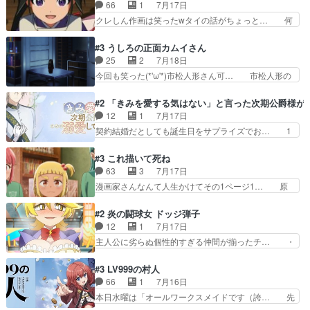
設定の作品だね。夢の国デート回は怪… 結構評判
66
1
7月17日
憎むべき人であり、かつての… ラストの展開でぞ
になってたので見てみたけど、評判… 今時初デー
クレしん作画は笑ったwタイの話がちょっと… 何
くっとした。そういう方向…
トでそのチョイスは一発アウトだ… 結構、少女マ
で随所に実写入れるの？あと敵の顔芸は頼… 実写
ンガ的にシリアスな展開なのだ… 遊園地デート、
の講談から始まり途中も実写演出入った… 相変わ
#3 うしろの正面カムイさん
お互いの誤解が解けてよかっ… 円盤購入を検討し
らずコミカルなKAMAKURA良く… 動画検査させ
25
2
7月18日
始めるくらい最高だったな… 1人のjkとして普通
ていただきました！待ちに待っ… 1期目の導入も
今回も笑った(*'ω'*)市松人形さん可… 市松人形の
に生きたいのにそれを…
だけれどもぉ2期目の導入も… 観てたらいつの間
お市ちゃん登場。普通に昇天させ… 90年代の氏
にか終わってたwそれにし… Aパートでは逃若
の仕事を思わせるケレン味作画… あいかわらず杉
#2 「きみを愛する気はない」と言った次期公爵様が
党、Bパートでは庇番衆。… 故郷は遠きにありて
田さんのアドリブっぽいなに… ギャグもいいし作
12
1
7月17日
思ふものそれは時行の鎌… というただの日常回か
画も綺麗このシーンは原作… 呪いの人形は仲間に
契約結婚だとしても誕生日をサプライズでお… 1
と思いきや、そこから…
なるの怪奇組とのネタ被… 呪いの人形、人形相手
話目のキラキラなユリウス様にそう言えば… いろ
に除霊出来るん？。w… ショートアニメならでは
いろあったんだな。奥様の心が彼の心を… 政略結
#3 これ描いて死ね
のテンポの良さが光… 呪いの人形ドジっ子すぎる
婚による妬みから色んな嫌がらせを受… 【今夜の
63
3
7月17日
しかも仲間になる… 呪いの人形がビビっとるぞ。
アニメAは…】前向き没落令嬢×こ… マウントに
漫画家さんなんて人生かけてその1ページ1… 原
今回あんまりエ…
気付かない素直な主人公大丈夫か… もうユリウス
作も読み始めたらアニメでの物語の再構築… 前向
の保護者みたい笑マウントに全… 次期公爵夫人が
きで真っ直ぐな主人公と、拗らせに拗ら… にて、
#2 炎の闘球女 ドッジ弾子
それでいいのか？と思わない… 貴族は階級社会で
落語部長役で出演させていただきまし… すげえお
12
1
7月17日
大変だ。や、やはり同性に… 第２話をU-NEXTで
もしろかった。アバンの諸星大二郎… ◤￣￣￣￣
主人公に劣らぬ個性的すぎる仲間が揃ったチ… ・
視聴しました。視聴…
￣￣￣￣￣￣￣￣￣￣名場面アイ… メンバーと部
ショッピングモールでドッジボールするな… 颯爽
室をどうにかする為に動く安海… ウケるために色
登場!因縁のライバル!善の立ち位置で… しょーも
#3 LV999の村人
んなジャンル描いてどんどん… 春の南東の空のお
な…こんなもん真面目に見たらバカ… 宿命のライ
66
1
7月16日
とめ座付近明るい星は20… 明るい現役の青春と
バルの襲撃に始まり、燃えるシチ… 早くもライバ
本日水曜は「オールワークスメイドです（誇… 先
暗い過去の情念とが良い…
ルチーム。敵もなかなかに個性… があると思った
入観に縛られない鏡の姿勢と、アリスの笑… 本日