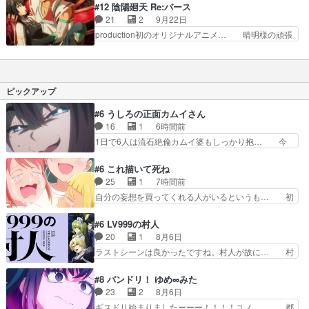
ω・)ω・)ω・)ω・)みたよ―J.… 電祇平安京、最
#12 陰陽廻天 Re:バース
み..敗北した… なんか重い展開になってきたなｗ
終決戦!!」転生したら第七… ツキミヤは世界蟲毒
21
2
9月22日
ツキミヤさ… どうあがいても洪水。さらっと平行
の秘密を人々に暴露し晴… 電祇平安京、最終決
production初のオリジナルアニメ… 晴明様の頑張
世界作っ…
戦！！」歴史改変の問題… 真礼ノリノリで真っ黒
りを見届けられて良かったです… 転生宗主の覇道
やんwwこういう真礼… やっぱりツキミヤちゃん
譚〜すべてを呑み込むサカナ… なんとか1クール
が月の住人を滅亡さ… 猛を知ってるアツナガ？前
内に収めおったｗオオトキ… |･
いた世界線だった… そうは言ってもどうせ改心す
ω・)ω・)ω・)ω・)みたよ―J.… 大時鳥の位置を
ピックアップ
るでしょと思っ…
アツナガが捕捉していた為ま… 勢い衰えぬまま見
事に大時鳥を倒して終わっ… 100000000000点ニ
#6 うしろの正面カムイさん
チアサでも良… この世界線のヒネズミは拘束され
16
1
6時間前
てなかった… ながら見にしていたので雑感全体的
1日で6人は流石絶倫カムイ婆もしっかり抱… 今
に王道の…
回は交通悪霊の除霊ツアー。Aパはいつも… 前半
の霊カモみたいになってるよねwジェッ… 今回は
#6 これ描いて死ね
いつもと違って霊が大人しいなと思っ… 最後にカ
25
1
7時間前
ムイさんを怪異と見間違え叫んでお… 交通系悪霊
自分の妄想を買ってくれる人がいるというも… 初
除霊ツアー編！どっちが悪かよく… よく見ないと
めて自分の漫画が売れた時の感動、懐かし… 初め
気付けない2つのエピソードに… カムイとドライ
て本が売れた喜びように貰い泣き。隣の… コミテ
#6 LV999の村人
ブに出かけたシヅカは、ズブ… 15分アニメで計
ィア開幕前でひちしきり受ける^^先…
20
1
8月6日
14体の最多成仏回ジェッ… 元々ひどい（褒め言
「SEDESUのコミPo!日記」#496… 情熱の結晶が
ラストシーンは良かったですね。村人が故に… 村
葉）作品だけど６話はよ…
受け入れられる時。望外の喜び… てっしーの過去
人のレベル上げは鬼モードフィンガーシリ… アリ
が入るからより一層感動する… てっしーの過去が
スと10年後に結婚の約束をした鏡ずっ… カジノ
#8 バンドリ！ ゆめ∞みた
入るからより一層感動する… てっしーの過去が入
スタッフ募集するも集まらない更に追… 王命でク
23
2
8月6日
るからより一層感動する… てっしーの過去が入る
ルルの監視をすることになったデビ… 最強の村
ギスドリ始まりましたーーー！！！！ユノ、… 都
からより一層感動する…