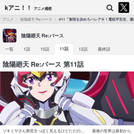
kアニ！！
アニメ感想
アニメ
陰陽廻天 Re:バース
#11「覚悟を決めろハレアキ！電祇平安京、最終
陰陽廻天 Re:バース
一覧
1話
10話
11話
12話
最終話
陰陽廻天 Re:バース 第11話
ツキミヤさん救世主っぽく見えるけどただの… 最後の世界は最初から