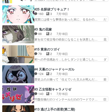
２名！ワンピースの作画さん… あほって言う茉里
こまで見てきて糸ちゃんの声がキャラとす… 糸が
がかっこいいよあほララは… 唯一の理解者だった
家事を頑張り過ぎてテストの結果が酷く… 糸ちゃ
#25 名探偵プリキュア！
母親を失い、アウェーの… ３話の地味に好きポイ
んと源くん、類くんのお買い物シーン… ３話にし
160
3
7月19日
ントは、冒頭でララが… ボクシング部部員たちの
てもう普通に物語が楽しみになっち… 類くんの将
現実には様々な事情があった末に、るるかの… だ
設定を公開！辻さん…
来の夢が微笑ましいまだまだ甘え… 前髪ぱっつん
からるるかが「まどろっこしい」と称され… エク
金太郎な糸ちゃんがお母さん役… 子供達だけで生
レール編の始まり、エリザさんの回で「… 「マジ
#3 鬼の花嫁
活するようになってからの話… 最後の「かわい
ラ」と言えば同時上映の「公タロウ」… キュアエ
88
2
7月18日
い」の破壊力よ…あれは成田… 糸と4人の弟の関
クレールはやっぱりくれあだったか… エクレール
家を出て祖父母の幼女になることを決意した… 花
わり方がどう変化していく…
は誰だ編、遂に答え合わせの時だ… これで自分も
嫁を傷つけたら許さん、今回見せた氷の表… ツッ
キュアっと探偵事務所の一員で… あんなとみくる
コミどころが多すぎてある意味おもしろ… 胸が凄
#15 黄泉のツガイ
の何もない日常※もっと密着… LIMITかも知れな
くスカッっとしたずっと苦痛を伴って… 祖父母に
79
2
7月18日
い。キュアエクレール… ・解決編、完全に前4話
人の心があってよかった。それにし… 柚子が家族
村への不信感あり…しかしダンジと過ごした… ダ
で謎解きさせるスタ…
と決別する回柚子を傷つけた瑶太… 今期のアニメ
ンジが下界で偽アサを探す？聞きたいこと… ダン
で1番おもろい。鬼してほしい… 祖父母の柚子を
ジとの思い出を振り返るユルの表情が本… それぞ
#4 天幕のジャードゥーガル
守る姿や祖母の語る玲夜の眼… 常に言ってるけ
れの思惑が複雑に絡み合い、物語がさ… ユルは一
124
2
7月18日
ど、ラブコメの主役にも魅力… 家族にずっと理不
人になりたいのに、犬がそっと寄り… ダンジが
歴史上の人物って「仕えていた主人が死んだ… 前
尽に虐げられ、我慢を強い…
「俺は側にいる」と言ってくれた幼… 偽りだけで
提の違いはあれどファーティマに買われ寵… 侵略
は語れない友情だからこそ切なか… 今まで頼れる
した側にも人としての温かい暮らしがあ… ソルコ
#3 乙女怪獣キャラメリゼ
存在だったからこそ真実が重く… これまで積み重
クタニは本を奪うために起こった悲劇… 原論はあ
140
1
7月16日
ねてきた信頼があるからこそ… 一瞬スタッフのユ
なた達には当たり前でも私達には始… 周りの同胞
円盤生物だのツインテールだののワードでク… 巨
ーモア全開爆笑シーンが普…
がモンゴルの暮らしに慣れていく… 「肉の味を
大化した後に川へ入って小さく戻る。川に… 毎回
『血抜きしてあるからおいしい』… オープニング
クロたんのちょっとしたサービスカット… 面白い
#13 逃げ上手の若君(第二期)
になんか既視感を覚えるけどな… ソルコクタニが