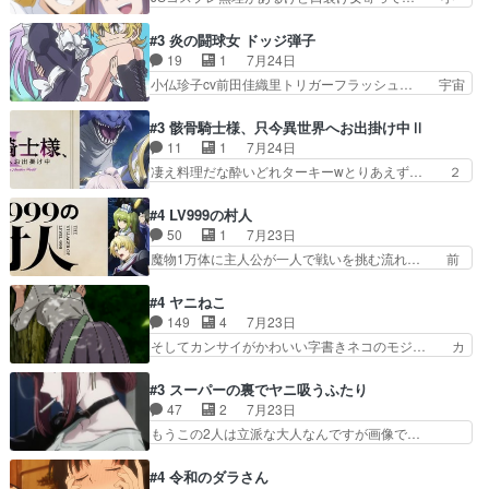
は見なくていいな。むしろ判断が… 自分でも気づ
学生コスには無理あるぞ。そのベットの下… シヅ
くほど嫉妬してる様子は可愛い… 次期公爵様がな
カちゃんがヤバすぎてボキキしそう(ぇ… 口裂け
#3 炎の闘球女 ドッジ弾子
ぜかヒロイン化していますデ… 【今夜のアニメA
女って人を襲うって知らなかった…ポ… そのスタ
19
1
7月24日
は…】前向き没落令嬢×こ… 「ぼやっとしてたら
イルで小学生ファッションは口裂け… 相変わら
小仏珍子cv前田佳織里トリガーフラッシュ… 宇宙
菜園の領地の外まで開墾…
ず、尺の都合なのか原作漫画の細か… 除霊士カム
背景でナレが始まり音楽が1本引きギタ… 珍子を
イと助手シヅカのエッチで笑える… 今回はかつて
いたぶってるのか！？Cパートで懐か… 普通にド
#3 骸骨騎士様、只今異世界へお出掛け中Ⅱ
昭和キッズを恐怖のどん底へ突… 現代で有名な口
ッジが激アツ。いや羽仁衣が初めて… 優谷優の声
11
1
7月24日
裂け女登場！お市ちゃん、ポ… ろくろ首の除霊シ
優に「ちんこ」って言わせてて興… 珍子ちゃ
凄え料理だな酔いどれターキーwとりあえず… ２
ーン「悪霊退散」のパチン…
ん………！！！！？！先週に引き続… これは意図
期第３話感想：まさか最初に出て来た兄妹… 妹想
的に1～2話でスルーしたことだ… これは本作に
いの良いお兄ちゃん！！現場も楽しかっ… 第３話
#4 LV999の村人
限ったことでなく、最近のアニ… 東山朱莉
をｄアニメストアで視聴しました。視… ローデン
50
1
7月23日
（AkariHIGASHIYAM… こんなに可憐で可愛い泣
王国ホーバン領を訪れたアーク一行… 1期に引き
魔物1万体に主人公が一人で戦いを挑む流れ… 前
き虫メイドが僅か3…
続き２期にも出演させていただけ… 1期の頃から
半は魔族へ恨みを持つだろうパルナの強い… 両親
思ってたんだけどヒロインのエ… 依頼を受けて問
を魔物と人間に殺された鏡の生い立ち。… 勇者た
#4 ヤニねこ
題解決特筆する事は無いが、… 今週もありがとう
ちを信じてアリスを預ける、鏡を信じ… 勇者パー
149
4
7月23日
ございます耳がヒクヒクな… 時計台に登ってるの
ティが仲間になった！？会話が通じ… 鏡の過去、
そしてカンサイがかわいい字書きネコのモジ… カ
見ると挟まれないか心配…
辛すぎて胸が苦しくなりました…… 最初、勇者パ
ンサイねこさん、魅力的な姿と表情が可愛… お前
ーティは対話すら拒んでいたが… ちょ、またタカ
は『ちんこ』によってリミッターが外れ… 今回は
#3 スーパーの裏でヤニ吸うふたり
コちゃんの性別が間違えられ… 鏡の両親がモンス
汚い要素あまりなく普通にギャグアニ… あとアイ
47
2
7月23日
ターと人間にそれぞれ命を… 胸が苦しくなるほど
キャッチが釈迦だったの本当に最高… まー、今回
もうこの2人は立派な大人なんですが画像で…
鏡くんの過去がとても残…
もコンプライアンス違反にどこま… 達郎のオチに
色々と察して見守る店長さすがです。そして… こ
は笑った慣れてくるとオチの出… 「君が下品なア
こ叡智でセクシー！ミストふっかけて嗅ぎ… あい
#4 令和のダラさん
ニメが好きでも大丈夫だよ」… あんな事こんな事