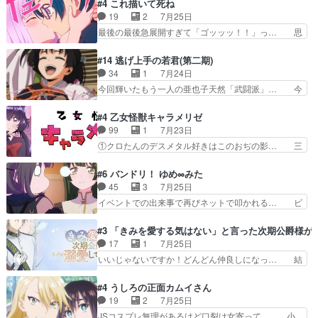
ぶややこしいことになってたオープニン… テンポ
#4 これ描いて死ね
く動いていてずっと胸が熱… 同時視聴｜
も良いし毎話良いところで引くから全… 盟友ドレ
19
2
7月25日
DaemonsRealm｜リア… これまで騙していた東
ゲネ后との出会い。次週のドレゲネ… さて、登場
最後の最後急展開すぎて「ゴッッッ！！」っ… 思
村を捨てて新郷家に来…
人物多いけどついていけるのか私… 今回は遂にド
ってた以上にセリフとかしっかりした漫画… 今回
レゲネ登場という話彼女の在り… チャガタイ兄さ
は泣かなかった！漫画描きのハウツー回… この作
#14 逃げ上手の若君(第二期)
んがめっちゃ可愛かったなド… まさかの展開にめ
品はこういうのをズバッとキメるの上… 藤子不二
34
1
7月24日
ちゃくちゃテンション上が… チャガタイの所へ密
雄に親しんだ人にはとてもフィット… 赤福のヌル
今回輝いたもう一人の亜也子天然「武闘派」… 今
偵に行ったはずがドレゲ…
ヌルした動きとかネームを褒めら… 漫研が気にな
回は強敵小笠原貞宗と時行の対面内容盛り… 言い
って仕方ない先生がかわいい。… 漫画のノウハウ
逃れすら逃げ上手亜也子のアシストに支… そう
#4 乙女怪獣キャラメリゼ
から新たな仲間まで。本作品… 今回エンディング
か、亜也子もまだ9歳なのか‥ときゆき… 「亜也
99
1
7月23日
テーマが流れるのが早い（… この作品の世界に
子のドキドキ・大作戦！・長寿丸を一… 目玉と耳
①クロたんのデスメタル好きはこのおぢの影… 三
も、一応デジタルという概…
を相手に言葉で繰り広げる戰もノラ… 時代設定ど
石さんのキャラなんかミサトさんっぽいな… なん
うなってる笑目力が強すぎて睨ま… ときメモ画面
か好きになれんキャラだなぁ作品もイン… 相変わ
#6 バンドリ！ ゆめ∞みた
からのいらすとやは草だった。… 今回は亜也子回
らず生物学者には見えないわね響野君… 正体を知
45
3
7月25日
でしたね頼もしさと乙女らし… 貞宗、キモいギョ
らないのにどちりも肯定してくれた… 黒絵がハル
イベントでの出来事で再びネットで叩かれる… ビ
ロ目としか思ってなかった…
ゴンになっても、南を助けて大事… OPにデスボ
オラの次の一手が動き始めました。それに… ビオ
入ってるのは黒絵がデスメタル… 黒絵が男で唯一
ラがまじで何がしたいかわからん！先生… 陰キャ
#3 「きみを愛する気はない」と言った次期公爵様が
心を許す、母の友達である光… 黒絵の可愛さレベ
の間合いにスルっと入ってきて相手の… ビオラが
17
1
7月25日
ルが止まらない。南くんと… 黒絵の母とのやり取
都子さんを籠絡しに来ててやばいぞ… マネージャ
いいじゃないですか！どんどん仲良しになっ… 結
りでエヴァの加持さん思…
ー現実版初登場！バレーボールに… 藻掻きながら
婚初日で君を愛する気はないものはやはり… 今期
前に進もうとするあられと律少… ビオラスマイル
の恋愛系で1番これが好き。愛する気は… 今晩
#4 うしろの正面カムイさん
で相手の緊張を解く相手の共… たまったアニメ
は、2130頃からシンデレラガールズ… 公爵の妻
19
2
7月25日
50本だってｗ今日も帰った… マネージャー実在
なのに着てる洋服がシンプル。テー… まあ、これ
JSコスプレ無理があるけど口裂け女寄って… 小
した大逆風のハズなのに全…