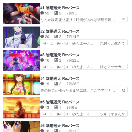
内に収めおったｗオオトキ… |･
#1 陰陽廻天 Re:バース
ω・)ω・)ω・)ω・)みたよ―J.… 大時鳥の位置を
52
2
7月3日
アツナガが捕捉していた為ま… 勢い衰えぬまま見
事に大時鳥を倒して終わっ… 100000000000点ニ
なんか設定盛り盛り！時間があれば継続視聴… 初
チアサでも良… この世界線のヒネズミは拘束され
恋は夢で出会ったあの子！あの子を守れる… 随分
てなかった… ながら見にしていたので雑感全体的
ごちゃごちゃといろんな要素詰め込んだ… 一応異
#2 陰陽廻天 Re:バース
に王道の…
世界作品らしい。主人公の頭の悪さに… 不良少年
20
2
7月14日
が主人公の電脳要素のある異世界陰… ニコニコで
|･ω・)ω・)ω・)ω・)みたよ―J.… 気付くと生きて
見たら樽に沈めようとするコメン… 25夏アニメ
いるツキミヤ。ただ、誰も猛… したらロボの一部
１話感想⑤リゼロと呪術廻戦と… 良い悪い以前に
が変身後の姿っぽいものに… 「信頼ってのは言葉
#3 陰陽廻天 Re:バース
解釈違いだったもっとお札と… 数年にひとつはこ
じゃ作れねえ！ヤンキー… 感想見たら、各種作品
16
2
7月22日
の香りのするオリジナルア… ものすごい少年漫画
からの「パクリ」を指… あまり見続ける気はなか
|･ω・)ω・)ω・)ω・)みたよ―J.… 猛とアツナガコ
感と思いきやタイムリー…
ったんだけど、悪く… 過去にループではなくその
ンビ。2人を見てユラの複雑… ヤンキー、タイム
過去よりも更に過… てっきりこの世界に転移した
リープ、陰陽師、ロボ色々… 転生宗主の覇道譚〜
#4 陰陽廻天 Re:バース
ときからやり直… ⚪︎クレバテス-魔獣の王と赤子
すべてを呑み込むサカナ… 手の甲の紋章は電祇平
19
2
7月28日
と屍の勇者… 第1話「死んでも負けを認めんな！
安京の住人だけが生ま… やっぱり面白いような。
先の疲労が残ったまま第二陣、ここでアツナ… 猛
ヤンキー…
1,2話では猛は脳… 正式に陰陽師になったタケル
の暴走を晴明が止めて一旦落着。準備と最… 少し
はアツナガと共… うん、ベースストーリーはボー
だけ作監やりました。この切り抜きのあ… 転生宗
#5 陰陽廻天 Re:バース
イミーツガー… 2回目で敵クリアしたけど、豹変
主の覇道譚〜すべてを呑み込むサカナ… 式神を強
13
1
8月6日
する回。今… ツキミヤさんが命を落とした闇薫の
制的解除したって事かな？鬼との世… タケル、初
|･ω・)ω・)ω・)ω・)みたよ―J.… ツキミヤさんか
Xデー当…
めての百年夜行！！世界観も面白… ガチで面白す
ら受け取った夜叉の面による… ガチおもろすぎる
ぎるだろ。やっぱりバトルもの… 晴明は怨人の世
だろ！！まぐれじゃなくち… ５話にしてやっと主
#6 陰陽廻天 Re:バース
界に攻め込む儀式百年夜行で… まあタイトル的に
人公の本気変身ヤンキー… 転生宗主の覇道譚〜す
18
2
8月11日