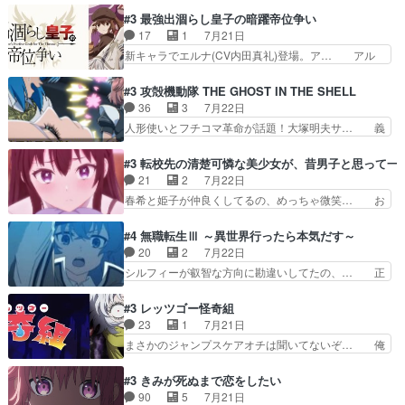
より終わらせる方が難しいって… 和平交渉のため
由、アメリカ、日本人、国語教師＋新たな… ナデ
#3 最強出涸らし皇子の暗躍帝位争い
にイルドアの大佐がサラマン… 直属の部下ですら
ィー（大和撫子、やまと100Girl… 美しすぎる美
17
1
7月21日
戦争継続派か。。戦争は始… 「（あの量の差が気
しいに美しいは美しすぎてうっ… 25)BP○さん見
新キャラでエルナ(CV内田真礼)登場。ア… アル
になるッ!!!）」ジェ…
逃して26)最高の機能… 前任退職、後任の教師ナ
ノルトがエルナにいじられ絡みする回。… 今期見
ディー。後半いつも… ⑬先生が日本人と看破した
るアニメが多いｗ骸骨騎士様、只今異… 傀儡政権
#3 攻殻機動隊 THE GHOST IN THE SHELL
恋太郎正解らしい… ①次の新キャラは後任の国語
を狙っているのか、弟が皇帝になっ… エルナは
36
3
7月22日
教師…フラグを… どうしてもルー大柴が頭を横切
100%善意で絡んでくるのがやっ… アルノルトが
人形使いとフチコマ革命が話題！大塚明夫サ… 義
る新ヒロイン…
魔法特化で基礎体力は一般人以… これリアル内田
体工場のシーンと女子会での「今の人格っ… ・
家ならヤバイトドメの踏みつ… ラブコメディは突
2029年の科学文明について我々の世界… まず、
#3 転校先の清楚可憐な美少女が、昔男子と思って一
然にに求めていたのは頭の… 主人公含めどいつも
効果音がいい。私が思うに、銃撃戦が… いきなり
21
2
7月22日
こいつもカラフルなだけ… 跡継ぎ候補多すぎるw
のハラハラ感。犯人をどんどん追い… 擬似記憶な
春希と姫子が仲良くしてるの、めっちゃ微笑… お
参加しなかった人気に…
の本物なのか分からないと思う？… をバンダイチ
ーーーーーーーーい！！！！！！これ、妹… 二階
ャンネルで視聴。いやはや、ア… 1990年代の
堂さんが女性だってことみんな知らなか… 姫子さ
#4 無職転生Ⅲ ～異世界行ったら本気だす～
OVAならアリかな。ICT… 冒頭のアクションから
んと三岳さんがラストに姫子さんのお… 初めて夜
20
2
7月22日
釘付けだった。皆人形… ひとつの単体の作品とし
のコンビニに行った隼人と姫子は偶… こういう学
シルフィーが叡智な方向に勘違いしてたの、… 正
ては悪くないと思い…
園物のラブコメ元々好きだから設… にしても妹は
しい意味での淫乱だと思うギースいい顔に… をバ
普通にハルキに嫉妬せず仲良く… ３話に「三岳長
ンダイチャンネルで視聴。リーリャさん… なんか
#3 レッツゴー怪奇組
久」役で出演してまーす！み… 隼人の家庭は隼人
腹立つなぁルーデウスめ…これでエリ… トレント
23
1
7月21日
に家事の負担がかかってい… 三岳さんが隼人にと
は後に何らかの際に活躍するんやろ… アイシ
まさかのジャンプスケアオチは聞いてないぞ… 俺
って妹扱い止まりそうな…
ャ、、、なんと末恐ろしい妹なんだ！… ルーデウ
んちの押し入れどーなってるんだよー？あ… メチ
スが財宝の取り分をもらうときに多… 残り湯なら
ャ子の従姉妹シュラ子登場。主人公眼福… 跡目争
#3 きみが死ぬまで恋をしたい
しゃあない。狂犬かくましいつ来… 本作はぬるい
いの新キャラ登場で、今回はシュール… めちゃ子
90
5
7月21日
ハーレムではなく、真面目に一… エリスはしばら