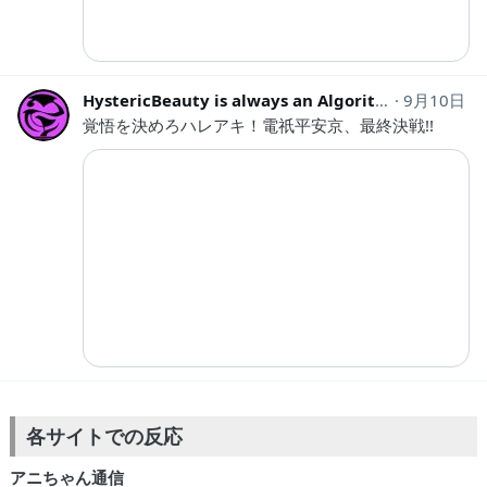
HystericBeauty is always an Algorithmic ban.
9月10日
H
覚悟を決めろハレアキ！電祇平安京、最終決戦!!
各サイトでの反応
アニちゃん通信