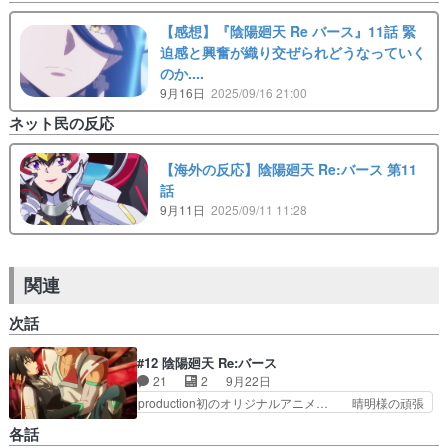
【感想】『陰陽廻天 Re バース』11話 緊
迫感と興奮が織り交ぜられどうなっていく
のか....
9月16日
2025/09/16 21:00
ネット民の反応
【海外の反応】陰陽廻天 Re:バース 第11
話
9月11日
2025/09/11 11:28
関連
次話
#12 陰陽廻天 Re:バース
21
2
9月22日
production初のオリジナルアニメ… 晴明様の頑張
りを見届けられて良かったです… 転生宗主の覇道
各話
譚〜すべてを呑み込むサカナ… なんとか1クール