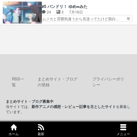
のだがほとんど覚えていない 聖アローズ学院闘球
22:59まで！✦キャストサイン入り… 人族と魔族
#5 バンドリ！ ゆめ∞みた
部も登場し、魅力的なキ… やはり強敵に勝つには
の融合を目指す浩二…目指すもの… アリスとメノ
24
3
7月16日
特訓だよ。平仮名で呼… ライバル登場から特訓ま
ウの話から魔王軍の大規模な宣… 鏡から「アリ
ムジカと雰囲気違うから見送ってたけど面白… 早
で異常なテンポと異…
ス、共存の道はやっぱ険しいぜ… 鏡とソフトクリ
く分からせられて気持ちよくさせてほしい… あら
ーム食べるアリス凄い幸せそ… アリスの優しさと
れが偶然イベント会場に居合わせてしま… ビオラ
浩二の揺るがない信念に思… 鏡さん、活躍する度
こいつほんま……残りの2人はビオラ… 見てて興
に好感度爆上がりですね… ケンタウロス族面白か
奮と息苦しさを同時に感じさせるビ… ビオラちゃ
ったですね♪タカコち…
んのお陰であられちゃんと律ちゃ… ・日本語特有
のぼくわたは海外版でどうなる… まさかこの作品
に今期一の悪役がいたとは。… 友達との会話でフ
ェアリィブゥケのイベント… ・ビオラはあられを
見つけて悪だくみを策略…
RSS一
まとめサイト・ブログ
プライバシーポリ
覧
の登録
シー
まとめサイト・ブログ募集中
当サイトでは、
新作アニメの感想・レビュー記事を主としたサイト
を募集し
ています。
© 2016 kアニ！！
ホーム
最新
メニュー