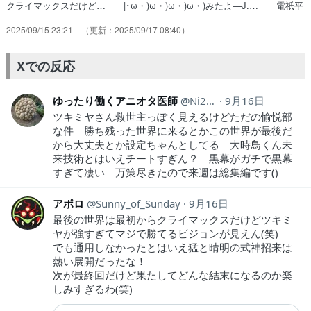
クライマックスだけど… |･ω・)ω・)ω・)ω・)みたよ―J.… 電祇平
安京、最終決戦!!」転生したら第七… ツキミヤは世界蟲毒の秘密を
2025/09/15 23:21
2025/09/17 08:40
人々に暴露し晴… 電祇平安京、最終決戦！！」歴史改変の問題…
真礼ノリノリで真っ黒やんwwこういう真礼… やっぱりツキミヤちゃ
んが月の住人を滅亡さ… 猛を知ってるアツナガ？前いた世界線だっ
Xでの反応
た… そうは言ってもどうせ改心するでしょと思っ…
ゆったり働くアニオタ医師
Ni2Ut
9月16日
ツキミヤさん救世主っぽく見えるけどただの愉悦部
な件 勝ち残った世界に来るとかこの世界が最後だ
から大丈夫とか設定ちゃんとしてる 大時鳥くん未
来技術とはいえチートすぎん？ 黒幕がガチで黒幕
すぎて凄い 万策尽きたので来週は総集編です()
アポロ
Sunny_of_Sunday
9月16日
最後の世界は最初からクライマックスだけどツキミ
ヤが強すぎてマジで勝てるビジョンが見えん(笑)
でも通用しなかったとはいえ猛と晴明の式神招来は
熱い展開だったな！
次が最終回だけど果たしてどんな結末になるのか楽
しみすぎるわ(笑)