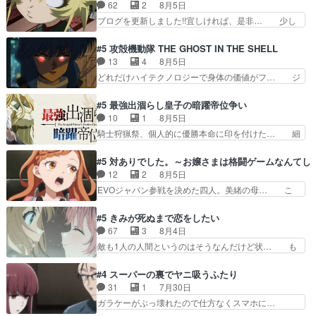
ラにて視聴終わり！サーベルボア討伐… を言い訳
62
2
8月5日
城に乗り込む事を同… 世もや替えが利くと復活P
にしたくないものですねwボア狩り… 先生として
ブログを更新しました!!宜しければ、是非… 少し
とは？！もう来週…
のベリルが好きだけど、今回みた… 4人だけでサ
でもマシな負け方を選んだゼートゥーア… ゼート
ーベルボアを狩りに行く。野営… ・実家周辺でサ
ゥーアの唯一の手駒が強すぎる笑あお… 私にとっ
#5 攻殻機動隊 THE GHOST IN THE SHELL
ーベルボアが暴れてると聞い… ちょっと年齢の事
て完全にご褒美回ゼー様の葉巻シー… やはりター
13
4
8月5日
を言いすぎとゆーか言い訳… ベリルの母もやはり
ニャが後方指揮だと展開に迫力が… “貧乏籤百連
どれだけハイテクノロジーで身体の価値がフ… ジ
只者じゃなかったかベリ…
無料ガチャ”100連でも1回… 2期入ってから地味
ャミングも伏線になるかと思った回想シー… フチ
だよね。ただでさえ幼女… 「餌になってもらわね
コマだいぶ理性持ち始めた。この世界の… 原作読
#5 最強出涸らし皇子の暗躍帝位争い
ばならぬ」って言葉に… ゼートゥーア左遷によっ
んだのもう何年も前なのに、覚えてる… コイルの
10
1
8月5日
て参謀本部の連携が… 緊張感ある戦闘描写とギャ
汚職を突き止めるべくバトーの指導… やまとん1
騎士狩猟祭、個人的に優勝本命に印を付けた… 細
グ今週の『有能な…
号はどこの部分で使うのだろう？… 日本とロシア
かい設定を考えるのが面倒な時は古代魔法… エル
が絡む政治の話かつ色々な用語… 第５話を
ナがチートすぎる笑アルは最初から自分… プラネ
#5 対ありでした。～お嬢さまは格闘ゲームなんてし
primevideoで視聴しまし… 前回同様『イノセン
ット・ウィズ展開アツいな「騎士狩猟… 麦茶どこ
12
2
8月5日
ス』を含む押井・神山版… 第５話「EPISODEラ
ろかタイトル通り麦茶の出涸らしぐ… 第５話を
EVOジャパン参戦を決めた四人。美緒の母… こ
ストの母親の気持…
ABEMAで視聴しました。視聴に… 復讐に燃える
の作品に唯一足りないと思ってた(無くて… 見た
吸血鬼兄弟の弟ですいいキャラ… クリスタ皇女
目は気品溢れてるのに中身は…美緒ママ… テー
#5 きみが死ぬまで恋をしたい
が“萌え”なのでこの娘が皇帝… ウサギ好きそうな
マ：格ゲー大会に行くには？感想は、美… 大会を
67
3
8月4日
王女殿下がかわいい。幼馴… ついに始まった狩猟
前に格ゲー熱が高まる一方、百合の本… 東京で開
敵も1人の人間というのはそうなんだけど状… も
祭。エルナの活躍で上位…
催される格ゲー大会に参加すること… Japanに向
う着れないからってどういう意味だろうな… ミミ
けて外泊届にサインをもらっ… 長崎から大会のた
を人間に戻して欲しいでも自分達が代わ… ご視聴
#4 スーパーの裏でヤニ吸うふたり
めに東京へ!/でも観光よ… 旅の支度全部やってく
ありがとうございました見るたびに切… 誰かと思
31
1
7月30日
れる先輩、なんだかん… 第５話をｄアニメストア
ったらちゅー先輩か。しれっと相方… 第５話感
ガラケーがぶっ壊れたので仕方なくスマホに…
で視聴しました。視…
想：コ□した相手にも家族や…､戦… つらい回
佐々木さんとは同い年くらいに思ってたけど… や