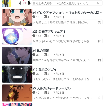
リーにも登場人物にも全く… 家で机に向かってる
男同士の入浴シーンなのに2度見しちゃった… 肩
別れがあったり絶望の大…
時の貧乏ゆすりとか、ラ… お姉ちゃんと話せ
ひじ張って素直に言葉が出てこない糸と源… 蛙を
た！！！！し、また1歩進… ヒメカの最後の言葉
散歩って逃げるよね！糸と類を助けよう… 類の面
#4 グロウアップショウ ～ひまわりのサーカス団～
に、ララは何を思うのだ… 息をするかのように3
倒見るのが1番大変そう糸は誰とでも… 源くんを
16
4
7月26日
話まで視聴。2026… ララの王子様探しが本格的
甘えさせるまでの糸と周りの出来事… 源くん、甘
伊万里と五十鈴の幼馴染ペア仲直り回だが、… 先
に動き出した回。…
えちゃうぞ宣言。思ったよりラブ… 糸ちゃんのま
週の雫スヴェトラーナ回に続き、今回は伊… い
っすぐな言葉、わたしも原作を… 主人公が当初の
や、これ素晴らしいコメディアニメだな。… 水着
#26 名探偵プリキュア！
目的を忘れてますますヤング… でも央太と親しく
回なのにビキニじゃない！これは時代背… 今回は
115
3
7月26日
するのは嫌。世話を拒んで… ゴメス（カエル）外
推しの吾野伊万里ちゃん担当回。これ… 伊万里さ
転スラもいいところやけど名探偵のほうがき… 特
で散歩させてたのか(*…
んの手品回であり水着回ね。瑞佳ち… 売り上げが
に板野サーカスはプリキュアで見れるとは… あん
上がっても借金返済へで何故か海… 父親のスパル
なはプリキュア仲間には自分が未来から… の活
#4 鬼の花嫁
タ教育のせいで瑞佳がヒモカス… 伊万里ちゃんの
躍、敵を圧倒ってのはおおよその流れだ… キュア
33
2
7月25日
人前での苦手意識を抱えなが… 第４話をｄアニメ
エクレール初変身＆初戦闘。プリキュ… キュアエ
実際にこんな感じで運命の人に気付けたらい… 柚
ストアで視聴しました。視…
クレールは強いが力を制御できない… キュアエク
子は玲夜の屋敷に住む事になり使用人達は… 運命
レール可愛く最強つよい!!!!… 緊張感があるけどピ
の花嫁は一見すると甘い夢、理想の天国… 玲夜さ
#16 黄泉のツガイ
ッコロで始まってちょっ… バカおもろいやん
んのご両親の登場ですこの世に数多い… 玲夜のお
30
2
7月25日
www実質まどマギやんけ… しかも実質的にエク
父さんが石田彰だったことに驚きを… 主人公自分
何も知らない子供を殺して天下を取るような… イ
レールが倒したビルであ…
の立場わかって無さすぎやしまた… ヨミツガと
ワンの刀が斬った者の中にまさかの…影森… 激し
BLEACHは完全に豪華な展開… 透子ちゃん、柚
いバトル回の最後に、予想外の引きシン… これっ
#5 天幕のジャードゥーガル
子にも優しいし可愛いしこの… ユキノさんから玲
て作者が描きたいのは"ユルの物語"… デラさんの
40
2
7月25日
夜の父親の話で、そのイメ… あやかしの頂点に立
秘密がちょっとわかった回、正直… 左さんと刀持
ジャダ石を盗んだと疑われたことから、シタ… 今
つ鬼龍院家の現当主が息…
ちさんが対決♪あとどこぞのじ… 何処も彼処も言
回のシタラは表情が豊かで、モンゴルでの… だい
ってる事が全部嘘じゃ無さそ… 戦況が目まぐるし