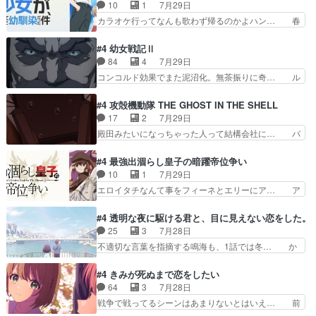
ニ、ヘンブリッツ、ミュイと一緒におっ… 帰省、
10
1
7月29日
の2択なら戦闘を選ぶ娘w美… 勉強嫌いでバトル
お供ヒロインはクルニ。順番的には確… 父親から
カラオケ行ってなんも歌わず帰るのかよハン… 春
を選ぶって、ひぐらしの沙…
手紙が来た。サーベルボアの退治の… ここでヘン
希ちゃんの私服、めっちゃ可愛いぞ！！！… どう
ブリッツくんが同行するのが変で… ・ベリル、実
やらあの女優さんが春希のお母さんのよ… 春希ち
#4 幼女戦記Ⅱ
家に帰ることに・ベリルはミュ… おっさんの親と
ゃん姫ちゃんに野菜の子も凄え可愛い… 隼人くん
84
4
7月29日
なるとお爺ちゃんだよね孫扱… ・ベリル、実家に
のスマホを買いに行ってたけど完全… 第４話を
コンコルド効果でまた泥沼化。無茶振りに奇… ル
帰ることに・ベリルはミュ…
U-NEXTで視聴しました。視聴… スマホを買うた
ーデルドルフ中将自らが行う煙草と葉巻は… ブロ
め、都心で待ち合わせをした… OP曲きっかけで
グを更新しました!!宜しければ、是非… 計画通り
#4 攻殻機動隊 THE GHOST IN THE SHELL
見始めてたけどなんだかん… いきなりシリアス展
にはいかないね笑やり遂げた(ほぼ… 今回もター
17
2
7月29日
開ぶち込んでくるじゃん… 春希の家庭事情は複
ニャに不都合なことがあったりし… 白髪の男性が
殿田みたいになっちゃった人って結構会社に… バ
雑。食事とか隼人が親身…
語った家族を失った喪無感が、… 連邦に対して有
トーがカッコいいと思ってたら、トグサが… あの
利な講話条件を引き出すため… コンコルド効果に
見た目もうただのロボでしかないんだよ… 俺らの
#4 最強出涸らし皇子の暗躍帝位争い
油を注ぐターニャの勝利軍… 犠牲を払っても良い
汗拭きそりゃいやだろwwバトー＆ト… イノセン
10
1
7月29日
ならお前たちが前線へ行… 戦闘がアッサリし過ぎ
スの元となった回だけど、ガイノイ… アダム・リ
エロイタチなんて事をフィーネとエリーにア… ア
じゃない？戦争がメイ…
ンクやジェイムスン(教授)型サ… アンドロイドも
ルも気付かなかった事を…フィーネは自分… モン
おっさんの汗を拭くのは嫌や… 押井守監督のイノ
スターを呼ぶ笛？黒幕は狩猟祭とは関係… 平凡な
#4 透明な夜に駆ける君と、目に見えない恋をした。
センスの土台になったエピ… コミカルなのにも慣
少女に見える眼鏡w眼鏡属性は持ち合… 神アニ
25
3
7月28日
れてきました。１話でし… ロボットの反乱は今と
メ、ケテーイ！「騎士狩猟祭、前夜の… フィーネ
不適切な言葉を指摘する鳴海も、1話では冬… か
なっては良くある話し…
がアルノルトに活躍してもらいたが… 第４話を
けると鳴海のやり取り微笑ましいw良い奴… どう
ABEMAで視聴しました。視聴に… 第４話、アル
接していいのかわからず戸惑うかけるも… 盲目だ
#4 きみが死ぬまで恋をしたい
とフィーネの２度目のデート出… マジできな臭い
と相手の表情も分からないからどう思… 今期のバ
64
3
7月28日
ぞ帝位争い。姉からの刺客を… ふぃーねと町の様
ックナンバーみたいなOPアニメ。… 初デートで
戦争で戦ってるシーンはあまりないとはいえ… 前
子を見に行ったら町中で窃…
冬月を笑わせようとする姿も冬月… 特に大きな事
回までにあまり見れなかったようなシーナ… ミミ