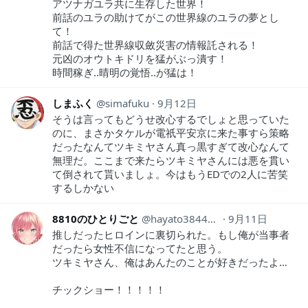
アツナガユラ共に生存した世界！
前話のユラの助けてがこの世界線のユラの夢とし
て！
前話で得た世界線収斂災害の情報託される！
元凶のオウトキドリを猛がぶっ潰す！
時間稼ぎ..晴明の覚悟..が猛は！
しまふく
simafuku
9月12日
そうは言ってもどうせ改心するでしょと思っていた
のに、まさかタケルが電祇平安京に来た事すら策略
だったなんてツキミヤさん真っ黒すぎて改心なんて
無理だ。ここまで来たらツキミヤさんには悪を貫い
て倒されて貰いましょ。今はもうEDでの2人に苦笑
するしかない
8810のひとりごと
hayato38441263
9月11日
推しだったヒロインに裏切られた。もし俺が当事者
だったら女性不信になってたと思う。
ツキミヤさん、俺はあんたのことが好きだったよ…
チックショー！！！！！