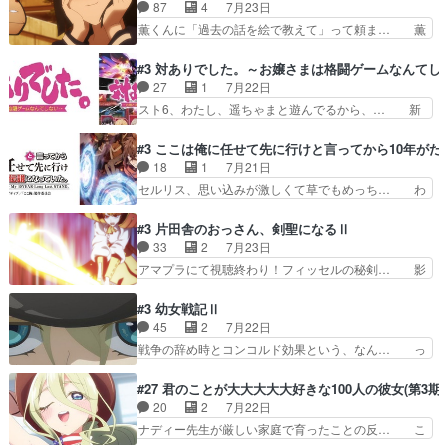
かわらず山田さんと田山さんが同一人物… 今さら
87
4
7月23日
いっぱいさせられちゃうこ… 妹ネコちゃんのバー
だけどずとまよのOP合ってるね。首… 佐々木と
薫くんに「過去の話を絵で教えて」って頼ま… 薫
ガーにタバコ入ってるの…
田山さんにロマンスの香りが漂って… 佐々木さん
にとってダラさんはもう一人の…おっぱい… 遂に
と田山さんのやり取り見てるこっ… 二人の関係が
シリアス展開になるかと思ったら全然そ… 薫が通
#3 対ありでした。～お嬢さまは格闘ゲームなんてし
「ただのヤニ仲間」から「ちゃ… 田山から消臭ミ
うは応神町立応神北小学校一方、日向… 思ったの
27
1
7月22日
ストを戴いてお礼返しをして… からかったつもり
と違う刺客出てきたwwただ関西弁… とエピソー
スト6、わたし、遥ちゃまと遊んでるから、… 新
なのに、思いもよらない佐…
ドの進みにおどろくけど、気持ち… ①作文の定番
しく先輩キャラが対戦相手として増えたこ… ま
「将来の夢」地元志向が強くな… さすがにてこ入
ぁ、こんな都合よく格ゲー女子が集まるか… 規律
#3 ここは俺に任せて先に行けと言ってから10年が
れしてきた。ミステリアスな… 弟くんから昔の話
違反は許さない人かと負けず嫌いの可愛… 何かに
18
1
7月21日
を絵に描いて！と言われた… 神をも恐れぬ姉弟と
一生懸命になっている女の子はかわい… 先の一件
セルリス、思い込みが激しくて草でもめっち… わ
ダラさんのコメディかと…
で綾と美緒は親しくなる。厳しい寮… 体育会系み
ーい、可愛い男の子キャラが出て来た～♪… 隠し
たいな点呼が行われるお嬢様学校… ３話、このタ
子前提から離れないセルリスちゃんゲル… 顎ヒゲ
#3 片田舎のおっさん、剣聖になるⅡ
イプの作品によくある『努力型… 格ゲー専門用語
生えたゴリラ系中年おっさんが男に会… どうあが
33
2
7月23日
が９割方分からんけど、俺は… 取り締まる側を仲
いても弟認定。ニワトリファイター… ここは俺に
アマプラにて視聴終わり！フィッセルの秘剣… 影
間に、これは強い。4人そ…
任せて先に行けと言ってから１０… ちょっと奇妙
のように実体のない敵は人間相手と違い、… ・魔
な新キャラは、次元の狭間への… 最近のアニメ界
術師学校を突如襲った魔狼はベリルとフ… 老いに
#3 幼女戦記Ⅱ
ゴリラに飽きてニワトリにス… セルリスには見守
対する恐怖ね。恐怖を感じながらミュ… 教頭が藪
45
2
7月22日
り役が居ないとアカンね自… すみませんセルリス
をつつきやがったのかただ、動機は… 今回は何と
戦争の辞め時とコンコルド効果という、なん… っ
萌えでした魔族の男の子…
言ってもフィッセルの活躍がカッ… 人型以外の相
て毎回なってますが、「コンコルド効果」… ミニ
手と戦うのはゼノ・グレイブル… アクション主体
アニメ『ようじょしぇんき2』本編に加… 」はち
#27 君のことが大大大大大好きな100人の彼女(第3期)
で中身がほとんどなかった。… 単純単調な話にな
ょっと無能過ぎんかサンプル数1やん… ターニャ
20
2
7月22日
っちゃってて、、、え？そ… 徐々にわかってくん
が思ってる方向に進まずこれでまた… 合衆国と帝
ナディー先生が厳しい家庭で育ったことの反… こ
のよなぁこれ以上動けな…
国で小競り合い中、同盟国が講和… 戦争は始める
の辺りから原作を見ていないので、ナディ… 自