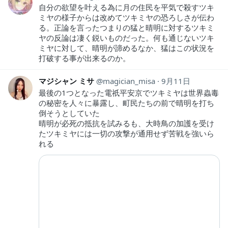
自分の欲望を叶える為に月の住民を平気で殺すツキ
ミヤの様子からは改めてツキミヤの恐ろしさが伝わ
る。正論を言ったつまりの猛と晴明に対するツキミ
ヤの反論は凄く鋭いものだった。何も通じないツキ
ミヤに対して、晴明が諦めるなか、猛はこの状況を
打破する事が出来るのか。
マジシャン ミサ
magician_misa
9月11日
最後の1つとなった電祇平安京でツキミヤは世界蟲毒
の秘密を人々に暴露し、町民たちの前で晴明を打ち
倒そうとしていた
晴明が必死の抵抗を試みるも、大時鳥の加護を受け
たツキミヤには一切の攻撃が通用せず苦戦を強いら
れる