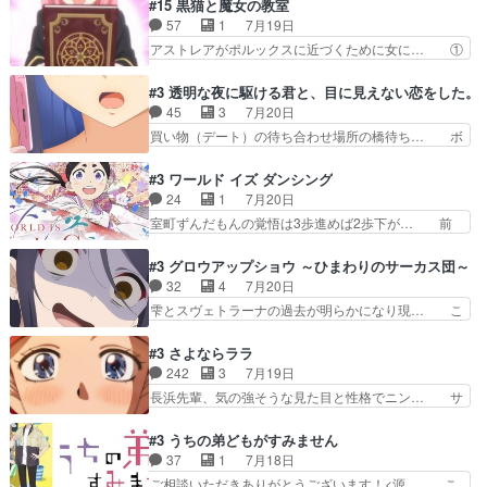
が目録に固執する理由もほぼ明らかとな… これ京
#15 黒猫と魔女の教室
たのにロリ化されて学生にされ… これはいい黒沢
アニだったのかそのわりにはそこまで… 清六兄ち
57
1
7月19日
ともよ。笑いのセンスも合う… ナイエのリアクシ
ゃんと喜八、清六と洋輔それぞれの… 化学的作用
アストレアがポルックスに近づくために女に… ①
ョンが面白い。ローメイン…
に依りて継続して…電池と称すっ… 洋輔、清六の
魔法の図鑑が買えてヘヘーンなスピカ②今… 前半
こと好きすぎだろなんか電気で… 仲間が一気に増
はアストレアの野望による性転換、後半… アスト
#3 透明な夜に駆ける君と、目に見えない恋をした。
えてみんなで物作りで一気に… 作画は最高なのに
レア君の作戦に皆巻き込まれてて草捕… アストレ
45
3
7月20日
話がつまらない。やっぱ京… 天下り式に竹のフィ
アが作った薬によって男女入れ替わ… アルトレア
買い物（デート）の待ち合わせ場所の橋待ち… ボ
ラメントが出てきたのは…
がポルックスのこと好きとは言え… アストレアが
ソボソとつぶやく。カラオケは視覚障害が… 闇夜
ポルックスちゃんに憧れて、変… TS騒動に酔っ
を照らす打ち上げ花火。人混みの中、み… どんど
#3 ワールド イズ ダンシング
払い騒動と賑やかでいいねw… 偉大な父を持つが
んキュンが増えていく展開に毎回わく… ちょこっ
24
1
7月20日
故の悩(独自のおっぱい論… 鉄板中の鉄板、性転
と書ければと風が吹き手元にあった… 』は、率直
室町ずんだもんの覚悟は3歩進めば2歩下が… 前
換と酩酊ネタの二連発(…
に言って脚本と演出が悪いと思う… 小春の目が見
回の白拍子の死といい今回の”まぐわい”… 世阿弥
えなくなったのは先天性による… 冬月の前向きさ
が主人公の漫画がアニメになったらし… 壮絶だっ
#3 グロウアップショウ ～ひまわりのサーカス団～
と、空野の億劫さがリアルだ… かけると小春、二
た…30分で2時間の映画のように… すべての表現
32
4
7月20日
人が一緒に過ごす時間が描… ヒロインの目が不自
がピタリと揃った傑作本当に素… たまに現れて謎
雫とスヴェトラーナの過去が明らかになり現… こ
由だから音を大切にして…
のアドバイスをしてくれるお… 可愛いキャラデザ
のアニメは足首を休ませるという事を知ら… 愛知
からは想像できない顔芸、… 父、大舞台へ立つこ
県豊川市付近が舞台なのか～現地にも出… 前回に
#3 さよならララ
とが決まる。更に父から… 再び鬼夜叉を導く、素
引き続き、今回もおぱんつであります… キャラク
242
3
7月19日
性不明の彼の名前を知… 恵まれた身分に甘え、修
ターが可愛いのはもちろん、ストー… 皇ではなく
長浜先輩、気の強そうな見た目と性格でニン… サ
練を怠るキャラは苦…
ひまわりを蔑ろにして皇に乗り換… 傷跡なんか、
ブタイがええよね〜関西弁が凄くちゃんと… って
見せたくない自分の力量を超え… エロいところ以
なったからユリ確定！＼(^o^)／ラ… プロローグ
#3 うちの弟どもがすみません
外あまり見どころがない。1… いや～、めちゃく
的な１話、２話からの浮世離れし… 茉里のボクシ
37
1
7月18日
ちゃおもしろいね。瑞佳は… キャラデザが映える
ングにかける真摯さ格好良かっ… 今回はゲストが
ご相談いただきありがとうございます！<源… こ
のは勿論だけど脚本に歩…