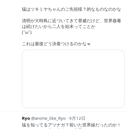
猛はツキミヤちゃんのご先祖様？的なものなのかな
清明が大時鳥に近づいてきて脅威だけど、世界蠱毒
は続けたいから二人を始末ってことか
(˘ω˘)
これは最後どう決着つけるのかなｗ
Ryo
anime_like_Ryo
9月12日
猛を知ってるアツナガ？前いた世界線だったのか！