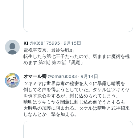
KI
KI68175995
9月15日
電祇平安京、最終決戦!!」
転生したら第七王子だったので、気ままに魔術を極
めます 第2期 第22話「黒竜」
オマール卿
omaru0083
9月14日
ツキミヤは世界蟲毒の秘密を人々に暴露し晴明を
倒して名声を得ようとしていた。タケルはツキミヤ
を倒す決心をするが、封じ込められてしまう。
晴明はツキミヤを闇薫に封じ込め倒そうとするも
大時鳥の加護に阻まれる。タケルは晴明と式神招来
しなんとか一撃を加える。