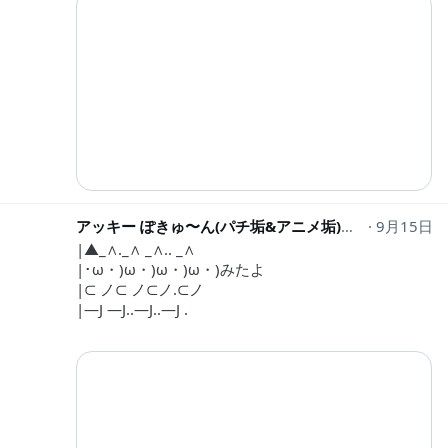
アッキー ぽきゅ〜ん(パチ垢&アニメ垢)時々､スイーツ垢
9月15日
|▲_∧._∧ _∧.. _∧
|･ω・)ω・)ω・)ω・)みたよ
|⊂ ノ⊂ ノ⊂ノ.⊂ノ
|―J ―J..―J..―J .