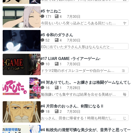
を我慢して強くなれるなら大飯食… 変化球な演出
浩二はゲーム世界に飲み込まれた転生者と… みん
も交えながらの状況説明が本当… LOで参加させ
なががんばってくれたアリスの父ちゃん… 成長限
#5 ヤニねこ
ていただきました！最終的に… この高らかなDT
界が999である村人と定めた上位存… 大規模バト
171
4
7月30日
宣言、合田一人に通じるも… この作品は近年稀に
ルシーンなのに会話してばっかり… やっぱり勇者
今回もいろいろ突っ込みどころある回だった… ヤ
見るおっさんキャラの充…
より強かったか笑統率力LV9… 普通の人間の親子
クのクワガタ取りの話が尋常じゃない雰囲… 妹子
やーん総務課長と娘の女子… これがこの世界の仕
ちゃんの恋愛話をしたり、タバコを生産… ここう
#5 令和のダラさん
組みか‥Lv200帯の… そのために役割を超越する
っすら思ったことズバリ言ってくれて… おかし
52
4
7月30日
者の出現させるた… アリスのお陰で他の勇者達も
い、さわやかだ 世話好きの陰に支配… ヤクねこ
EDに出ていたダラさん人形はなんなんだと…
共闘してくれ魔…
のクワガタ取りの話見て切なくなっ… 普段は選別
『ダラさんと呼ぶ者が生まれた日』をダラさ… 陰
された4～600レスを2,30… 隠し方が密売人のそ
惨な過去がきっちり現代に継承されている… ダラ
#17 LIAR GAME -ライアーゲーム-
れww唐突な作画力の正… なんか今日はかなり一
さんと姉弟の母との出会いの話やはりダ… ダラさ
10
1
7月30日
瞬で終わっちまったっ… 先週と比べてまだまとも
んの過去話も佳境…げに恐ろしいは人… 第５話感
ドラマ2期のボイスレコーダーや自白ゲーム… ヨ
に見えた。4話は過…
想：２人の過剰な貢ぎ物?の礼とし… 第５話感
コヤは人間の弱い所をつくのが抜群に上手… 昼の
想：姉のお誕生会にダラさんを招待… 部分的に時
国の奴らも馬鹿が多いが、夜の国も同じ… ご視聴
#4 対ありでした。～お嬢さまは格闘ゲームなんてし
系列が4話と入れ替わってるのね… こんなデカイ
ありがとうございました来週もよろし… 握った◯
16
1
7月28日
のどうやって運ぶんだよ！？姉… ダラさん、人型
治郎（中の人的に）仲間であるプレ… ヨコヤの頭
勉強嫌いでも集中すれば結果を出せる美緒が… 毎
形態にもなれるんか!?w髪…
の回転の速さと人間の心理を利用… 夜の国のヨコ
晩スト６対戦を楽しむ４人。だが、期末試… どん
ヤ支配がますますひどく……。… ヨコヤは飴と鞭
なゲームも相手が強すぎるとやる気無く… テー
#4 片田舎のおっさん、剣聖になるⅡ
で夜の国の独裁支配を強化、… やはりヨコヤいい
マ：テスト勉強と大会感想は、美緒がテ… すげー
18
2
7月30日
ですね。昼の国が勝てる流… 役で出演いたしまし
ーーーーーーーー良い……。女性声優… 深夜の格
おっさん、田舎に帰省する！時期も時期だし… じ
た。次回も緊張が止まり…
ゲー対戦よりテストの方がよっぽど… 真剣に授業
いさん、ベリル、副団長、年長者が強い順… 底知
を受けて、夜は珠樹の部屋で格ゲ… 来たる定期テ
れない爺さんには夢が詰まってると思う… クル
#4 転校先の清楚可憐な美少女が、昔男子と思って一
ストに向けて勉強会！美緒ちゃ… 受験勉強と戦闘