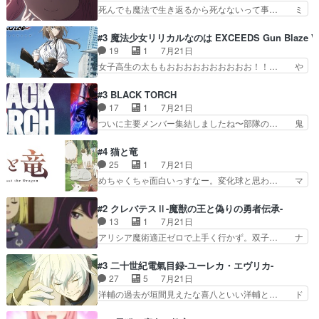
のいとこかわいい今回主人公の驚き… メチャ子を
死んでも魔法で生き返るから死なないって事… ミ
くEDだけやね。アイシャ、…
くしゃみと鼻水が止まらなくなる… お父さんに押
ミ不在の際のシーナ、アリとセイランとの… ミ
し付けられた本独特やし、おま… シュラ子ちゃん
ミ、最後のその顔は怖いよ...。てかタ… もはや人
#3 魔法少女リリカルなのは EXCEEDS Gun Blaze Ve
をちびっ子にしたあの玉、も… 半裸の警官の方が
間なのかも怪しい戦闘シーンがない… 今話第LO
19
1
7月21日
怖い。ライバルキャラかわ… 霊媒師が人の肩に霊
／原画で参加させていただきまし… 皆大好き、ロ
女子高生の太ももおおおおおおおおおお！！… や
を乗せるな笑なんてモノ…
リの全裸だーーーーーーッッッ… シーナとミミが
っぱり、そんなはまって見てる感じでは、… 『久
友だちになってよかった。ミ… ダークな世界観に
瀬シイナと夜海トワ』今回はフォロワー… なのは
#3 BLACK TORCH
芽吹く百合の花。ミミ(c… ルームメイト1ヶ月経
と出逢い炎の魔人の能力を人類の為に… ・シイ
17
1
7月21日
ってシーナがミミの人… もう後戻りできないぞ」
ナ、トワと出会う親近感を感じる2人… 篠宮マナ
ついに主要メンバー集結しましたね〜部隊の… 鬼
してくるとは思わん…
が登場したけど公式サイトに20歳… リリカルな
子母神、桐原との馴れ初めは多分に衝突気… 絵に
のはらしい、人間ドラマが始まり… この2人めっ
描いたようなチョロインだったな。下半… 前回か
#4 猫と竜
ちゃ食うやん魔人狩りチーム強… 人類滅亡寸前ま
ら引き続いてじいさんとの決別の冒頭… あっちは
25
1
7月21日
で追い詰められていたのに、… 第３話をU-NEXT
呪霊でこっちは物怪。忍者っぽいア… 護衛対象と
めちゃくちゃ面白いっすなー。変化球と思わ… マ
で視聴しました。視聴…
なる弐郎を連れて隠密局へ、彼の… →現状展開が
インからローゼマインへ重要回をちゃんと… 何世
王道パターンなので無難という… 保護対象となっ
代もの猫たちの誕生と成長を見守る猫竜… 前回猫
#2 クレバテスⅡ-魔獣の王と偽りの勇者伝承-
た弐郎は鬼子母神一華の護衛… 護衛はお尻一華、
たちで熊退治をしていた中の一匹の猫… と思って
13
1
7月21日
ここは定番やっぱ物の怪の… ①敵は会話してる最
みにいったらクロバネのCV.速水… 「おじちゃん
アリシア魔術適正ゼロで上手く行かず。双子… ナ
中の同乗者を物音一つ発…
は身内に甘い」で、いきなり笑… ガチで素晴らし
イエちゃんが不憫な立場になっててめっち… 自己
すぎる……。長命種によって… 前回巣立っていっ
紹介の時台に乗ってるサラサ可愛いw学… ナイ
#3 二十世紀電氣目録-ユーレカ・エヴリカ-
た子猫たちのその後が描か… 王子の旅の始まりは
エ・シフォンリッツの出番が多くて嬉し… 石田で
27
5
7月21日
確かにそうでしたよね！… リゼロ見終わっちゃっ
こいつワルだな。なぜ大猿に変身した… 2冊目の
洋輔の過去が垣間見えたな喜八といい洋輔と… ド
てほのぼの系がいいか…
トアの書は学長の手に1話冒頭と合… アリシアと
タバタしたけど兄の遺した目録に記された… 洋輔
クレンのソルセインでの潜入生活… 元は勇者だっ