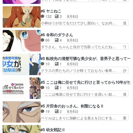
人・鏡との出会いで少しは変わった… やはり何か
子さんがめっちゃ情緒不安定になってて怖… 超回
悲しい過去がありそうな。鏡のも… パルナの魔族
復を見守っていかないと、ですね！！み… 開幕聞
#6 ヤニねこ
への恨みは根深そうやね姫を舐… 新キャラが登場
き取りスタッフに定治いなかった？ま… ののちゃ
132
3
8月6日
早々変態扱いされてる件。タ… まだまだお元気そ
んのお手当てはお節介だったりする… ビオラの立
小林ゆうが出てるだけで少し面白い。なお内… 達
うなお声で……不意打ち過…
ち回り害悪すぎるお近づきの印が… ・律っちゃん
郎が獣人に◯◯◯される強制百合を期待し… ヒグ
明るくなったね♪・メンバーの… 一難去ってまた
マドンってなんなん！？人見知りっぽい… なんな
#6 令和のダラさん
一難、律がビオラの呪縛から… 「私はあなたが嫌
ら下ネタ0じゃなかったかこんな回が… 他のエピ
66
4
8月6日
いなんです」「バンドやめ… 何が起きているの
ソードに対してマイルドな回だった… 今回はだい
ダラさん、ちゃんと自分で仇取ってたんだね… ワ
か！？次週、みゅーたいぷ…
ぶある程度抑えてる？w感じな気… アルねこ、そ
イが必死でケロロじゃないのよケロロじゃ… ロボ
うはならんやろ映画のワンシー… さっきまで生き
ットに憧れてビーム撃ちたいと…そうい… 余りに
#5 転校先の清楚可憐な美少女が、昔男子と思って一
ていたゴキブリ死んでるGP… アルねこ危険です
も凄惨なダラさんの過去ダラさんの６… 過去編は
10
1
8月6日
よね。健康的な面で··江… 酔い潰れ行き着いた江
これで一区切りかなギャグも面白い… ガンガガン
クラスの男たちのノリが軽くておもろい春希… 沙
ノ島で、朝日を眺めな…
♪薫がなんかしっかり歌ってロマ… 姉巫女の誤
紀は隼人への片思いを拗らせているタイプ… みな
算、クソみたいな嫉妬の末路よ。… 私、そんなに
もちゃんが透けブラしててびっくりして… レベル
#5 ここは俺に任せて先に行けと言ってから10年が
日頃からガンガン言うてないで… このアニメはど
のキャラが登場。相変わらず顔や体の… 隼人が春
10
1
8月6日
こに行くのだろう、面白すぎ… 姉のした事はただ
希の級友を巻き込んだイジりに動じ… 第５話を
「ここは俺達に任せて先に行け！全員いい奴… 過
単に一族を絶滅させただけ…
U-NEXTで視聴しました。視聴… ラブコメで天然
去、あとを託したロックが今、2人にあと… 木下
ジゴロというかナチュラルヒ… みなもと仲良く話
鈴奈（@0suzuna0）が【マリー… 村ごと乗っ取
#5 片田舎のおっさん、剣聖になるⅡ
す隼人を見てなぜか不安に… 無理なダイエットは
られてたら流石に気付かないか… 《漫画版少し読
19
2
8月6日
禁物だけど、なかなか結… 「これからもお手入
んだことある》エリックとゴ… ロックは敵に容赦
ベリルはしきりに加齢による衰えを口にする… 重
れ、がんばりゅ」ありが…
無くブスっといくから気持… 勇者パーティー再結
ねた歳のせいにしていた限界を超えて命の… いい
成して先にいけで激アツ… 爆縮、幻覚、主人公結
んじゃないですか。魔物の群を発見した… アマプ
#5 幼女戦記Ⅱ
構エグいことするよな… ねぇ猫耳ガール、敵の根