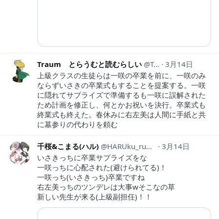
Traum とらうむと読むらしい
Traum1
3月14日
上級クラスの生徒らは一咲の卒業を前に、一咲のみ
ならずいさきの卒業式もすることを提案する。一咲
に隠れてサプライズで準備するも一咲に誤解された
ため計画を修正し、何とかお祝いを決行。卒業式も
終業式も終えた。春休みに右左美は人間に手紙と共
に墓参りの代わりを頼む
千桜&こまる(ハル)
HARUku_ru1ban
3月14日
いさきっちに卒業サプライズをな
一咲っちに心配された(避けられてる)！
一咲っち(いさきっち)卒業ですね
右左美っちのツンデレは大事wそこなの草
新しい先生が来る(上級副担任)！！