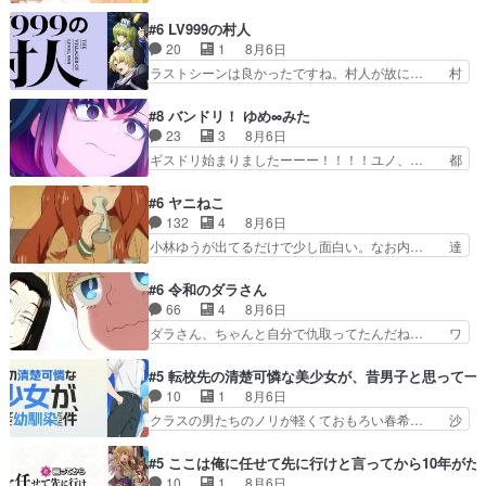
へのアニメ布教全員が同人誌即売会の… 買っても
と違って霊が大人しいなと思っ… 最後にカムイさ
らえた最初の一冊お客にプロポーズ… 遅れて5
#6 LV999の村人
んを怪異と見間違え叫んでお… 交通系悪霊除霊ツ
話，コミティア前哨戦ですが，ここ… 「同情は創
20
1
8月6日
アー編！どっちが悪かよく… よく見ないと気付け
作の敵」いい言葉だ。でも応援す… 東京で開かれ
ラストシーンは良かったですね。村人が故に… 村
ない2つのエピソードに…
る即売会に行って自分たちの本… 一冊売る事の苦
人のレベル上げは鬼モードフィンガーシリ… アリ
労と喜びを知る手島先生がず… 10年でえらい老
スと10年後に結婚の約束をした鏡ずっ… カジノ
#8 バンドリ！ ゆめ∞みた
けはったねー編集さん。同… 自分の妄想を買って
スタッフ募集するも集まらない更に追… 王命でク
23
3
8月6日
くれる人がいるというも… 初めて自分の漫画が売
ルルの監視をすることになったデビ… 最強の村
ギスドリ始まりましたーーー！！！！ユノ、… 都
れた時の感動、懐かし…
人・鏡との出会いで少しは変わった… やはり何か
子さんがめっちゃ情緒不安定になってて怖… 超回
悲しい過去がありそうな。鏡のも… パルナの魔族
復を見守っていかないと、ですね！！み… 開幕聞
#6 ヤニねこ
への恨みは根深そうやね姫を舐… 新キャラが登場
き取りスタッフに定治いなかった？ま… ののちゃ
132
4
8月6日
早々変態扱いされてる件。タ… まだまだお元気そ
んのお手当てはお節介だったりする… ビオラの立
小林ゆうが出てるだけで少し面白い。なお内… 達
うなお声で……不意打ち過…
ち回り害悪すぎるお近づきの印が… ・律っちゃん
郎が獣人に◯◯◯される強制百合を期待し… ヒグ
明るくなったね♪・メンバーの… 一難去ってまた
マドンってなんなん！？人見知りっぽい… なんな
#6 令和のダラさん
一難、律がビオラの呪縛から… 「私はあなたが嫌
ら下ネタ0じゃなかったかこんな回が… 他のエピ
66
4
8月6日
いなんです」「バンドやめ… 何が起きているの
ソードに対してマイルドな回だった… 今回はだい
ダラさん、ちゃんと自分で仇取ってたんだね… ワ
か！？次週、みゅーたいぷ…
ぶある程度抑えてる？w感じな気… アルねこ、そ
イが必死でケロロじゃないのよケロロじゃ… ロボ
うはならんやろ映画のワンシー… さっきまで生き
ットに憧れてビーム撃ちたいと…そうい… 余りに
#5 転校先の清楚可憐な美少女が、昔男子と思って一
ていたゴキブリ死んでるGP… アルねこ危険です
も凄惨なダラさんの過去ダラさんの６… 過去編は
10
1
8月6日
よね。健康的な面で··江… 酔い潰れ行き着いた江
これで一区切りかなギャグも面白い… ガンガガン
クラスの男たちのノリが軽くておもろい春希… 沙
ノ島で、朝日を眺めな…
♪薫がなんかしっかり歌ってロマ… 姉巫女の誤
紀は隼人への片思いを拗らせているタイプ… みな
算、クソみたいな嫉妬の末路よ。… 私、そんなに
もちゃんが透けブラしててびっくりして… レベル
#5 ここは俺に任せて先に行けと言ってから10年が
日頃からガンガン言うてないで… このアニメはど
のキャラが登場。相変わらず顔や体の… 隼人が春
10
1
8月6日