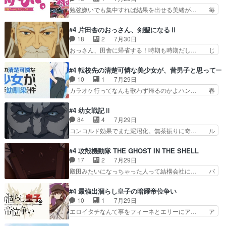
のどうやって運ぶんだよ！？姉… ダラさん、人型
治郎（中の人的に）仲間であるプレ… ヨコヤの頭
勉強嫌いでも集中すれば結果を出せる美緒が… 毎
形態にもなれるんか!?w髪…
の回転の速さと人間の心理を利用… 夜の国のヨコ
晩スト６対戦を楽しむ４人。だが、期末試… どん
ヤ支配がますますひどく……。… ヨコヤは飴と鞭
なゲームも相手が強すぎるとやる気無く… テー
#4 片田舎のおっさん、剣聖になるⅡ
で夜の国の独裁支配を強化、… やはりヨコヤいい
マ：テスト勉強と大会感想は、美緒がテ… すげー
18
2
7月30日
ですね。昼の国が勝てる流… 役で出演いたしまし
ーーーーーーーー良い……。女性声優… 深夜の格
おっさん、田舎に帰省する！時期も時期だし… じ
た。次回も緊張が止まり…
ゲー対戦よりテストの方がよっぽど… 真剣に授業
いさん、ベリル、副団長、年長者が強い順… 底知
を受けて、夜は珠樹の部屋で格ゲ… 来たる定期テ
れない爺さんには夢が詰まってると思う… クル
#4 転校先の清楚可憐な美少女が、昔男子と思って一
ストに向けて勉強会！美緒ちゃ… 受験勉強と戦闘
ニ、ヘンブリッツ、ミュイと一緒におっ… 帰省、
10
1
7月29日
の2択なら戦闘を選ぶ娘w美… 勉強嫌いでバトル
お供ヒロインはクルニ。順番的には確… 父親から
カラオケ行ってなんも歌わず帰るのかよハン… 春
を選ぶって、ひぐらしの沙…
手紙が来た。サーベルボアの退治の… ここでヘン
希ちゃんの私服、めっちゃ可愛いぞ！！！… どう
ブリッツくんが同行するのが変で… ・ベリル、実
やらあの女優さんが春希のお母さんのよ… 春希ち
#4 幼女戦記Ⅱ
家に帰ることに・ベリルはミュ… おっさんの親と
ゃん姫ちゃんに野菜の子も凄え可愛い… 隼人くん
84
4
7月29日
なるとお爺ちゃんだよね孫扱… ・ベリル、実家に
のスマホを買いに行ってたけど完全… 第４話を
コンコルド効果でまた泥沼化。無茶振りに奇… ル
帰ることに・ベリルはミュ…
U-NEXTで視聴しました。視聴… スマホを買うた
ーデルドルフ中将自らが行う煙草と葉巻は… ブロ
め、都心で待ち合わせをした… OP曲きっかけで
グを更新しました!!宜しければ、是非… 計画通り
#4 攻殻機動隊 THE GHOST IN THE SHELL
見始めてたけどなんだかん… いきなりシリアス展
にはいかないね笑やり遂げた(ほぼ… 今回もター
17
2
7月29日
開ぶち込んでくるじゃん… 春希の家庭事情は複
ニャに不都合なことがあったりし… 白髪の男性が
殿田みたいになっちゃった人って結構会社に… バ
雑。食事とか隼人が親身…
語った家族を失った喪無感が、… 連邦に対して有
トーがカッコいいと思ってたら、トグサが… あの
利な講話条件を引き出すため… コンコルド効果に
見た目もうただのロボでしかないんだよ… 俺らの
#4 最強出涸らし皇子の暗躍帝位争い
油を注ぐターニャの勝利軍… 犠牲を払っても良い
汗拭きそりゃいやだろwwバトー＆ト… イノセン
10
1
7月29日
ならお前たちが前線へ行… 戦闘がアッサリし過ぎ
スの元となった回だけど、ガイノイ… アダム・リ
エロイタチなんて事をフィーネとエリーにア… ア
じゃない？戦争がメイ…
ンクやジェイムスン(教授)型サ… アンドロイドも
ルも気付かなかった事を…フィーネは自分… モン
おっさんの汗を拭くのは嫌や… 押井守監督のイノ