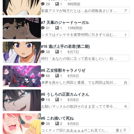
ます！瑞佳の正体が明かされ… 朝も昼もおやつも
ュのシュシュタンマシュマロ好きだか… ・デッ
29
1
9時間前
じゃがいも尽くしの『ひま… オズの魔法使い、人
チ・アゲイン,イケボや...・ゴウ… みくるのジュエ
影森アスマが味方だとは…あの胡散臭さにす… ア
体をブリキにできる超技…
ルキュアウォッチは母親（あ… デッチ・アゲイン
バンはミネナギサアサ脱出時の話しか下界… やは
がアルカナ・シャドウ↑と… デッチ・アゲインの
りアスマ(石田彰キャラ)は裏切り者た… 原作を読
#7 天幕のジャードゥーガル
でっち上げ!?果たして… 本当、話の平均点は高い
むの我慢していてよかっただって顔… どんどん増
31
1
10時間前
し面白いんだけどそ… 依頼者を装い、特に意味の
えるツガイツガイよりも腹黒い人… 夜桜は「顔で
シタラはドレゲネを復讐仲間に引きずり込む… ト
ない予告状で先入…
損してる」って言うけど、声で… おかしいな石田
ルイ家と、大カアンを支えるチャガタイ家… トル
が実はいい人っぽい？まだ分… 人を信用出来ない
イに功績を挙げさせて政権と軍のバラン… 覇道の
#16 逃げ上手の若君(第二期)
ましてはアサちゃん目的で… "顔で損してる"企み
トルイと王道のオゴタイって感じかな… 賢い人物
38
1
8月7日
顔て何…wアスマさん… 顔で損してるアスマさん
の行動は想定した目的達成のための… シタラとボ
時行「あなたの役に立って恩を返したい」頼…
ついでに声でも損し…
ラクチンの考えが初めてシンクロ… ドレゲネのテ
元々1期からそうだっただろと言われると返… こ
ントを後にするシタラの背後を… 「表裏一体のモ
のアニメの演出、同じCloverWor… 貞宗の思考を
#6 乙女怪獣キャラメリゼ
ンゴル政治」国家の表舞台に… 前回のシタラと対
読み切れなかったのは、経験の… 信濃仮面いった
66
1
8月6日
比したおおらかな笑顔が印… 戦争よりも経済の領
い誰なんだ！役に立ちたいで… 人形だったり将棋
来夢を誑かした岡田と遭遇、でも岡田は気付… 自
域をその視野に入れてい…
だったり、諏訪神党の三大… ・これ罠じゃない
分も相手の容姿しか見てなかったと気付き… みん
の？・砦を捨てるって同盟… 合戦における伝令の
なからのメイク道具が、らいりーさんを… らいり
#6 うしろの正面カムイさん
意味。特に諏訪の地は山… 薄々思ってたけど実写
ーの影響で理想に向けて努力する黒絵… コングと
19
1
8月8日
パートに対する熱意が… 亜也子ちゃん面白い親父
ゴ〇ラの怪獣大決戦!?w黒絵の友… らいりーが己
お願いマッスルの歌詞そのまま言ってて草今… 今
さんが無事で良かっ…
のルッキズムと相対する話とし… らいりーさんが
日も1日お疲れ様でした～バタバタしてて… 霊を
容姿の美醜でしか人を見ない… 校外学習で奥多摩
大量に成仏させた ジェットババアの亜… 1日で
#6 これ描いて死ね
の小河内ダムに来た黒絵た… ライリーが好きだっ
6人は流石絶倫カムイ婆もしっかり抱… 今回は交
36
2
8月8日
たクズ男ハルゴンが懲ら… メイクでちょっと勇気
通悪霊の除霊ツアー。Aパはいつも… 前半の霊カ
コミティア回だああぁぁぁ!!!これ見てた… 妻と子
出てる黒絵ちゃん可愛…
モみたいになってるよねwジェッ… 今回はいつも