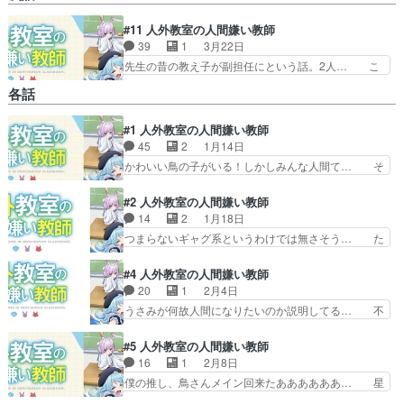
#11 人外教室の人間嫌い教師
39
1
3月22日
先生の昔の教え子が副担任にという話。2人… こ
れ、今のご時世だからこそ、胸糞悪さが残… 皆大
各話
好き、女子高生の体育座りだあああああ… 学校を
牢屋と例える未来。クズの教師に歯向… ヒトマ先
#1 人外教室の人間嫌い教師
生の過去編で人間嫌いになった理由… 零が人間嫌
45
2
1月14日
いになった理由がよく分かった、… 零の人間嫌い
になった理由が判明権力者の娘… そんなことがあ
かわいい鳥の子がいる！しかしみんな人間て… そ
ったのか…未来がいじめを受… 先生の教え子だっ
こは平気なのかというのを気にしたら終わ… １話
た・未来が副担任として赴… 過去の経緯はそんな
目とオーイシ氏のニンゲンのMV。みん… 人外ば
#2 人外教室の人間嫌い教師
感じだったのか未来には…
かりの生徒達は成績が良いと人間にな… 人外ファ
14
2
1月18日
ンタジー学園モノか。主人公が人間… 今期の超期
つまらないギャグ系というわけでは無さそう… た
待してたやつ始まったあああああ… KADOKAWA
だでさえ何一つ面白い所が見当たらないの… 人外
ラノベ。来栖夏芽作、泉彩… 亜人種を空想学術み
娘の方がキッチリ覚悟決まっているのに… キャラ
#4 人外教室の人間嫌い教師
たいな方面で掘り下げて… OPに女の子しか居な
が増えると聞いている。というかこれ… 指輪外す
20
1
2月4日
いからなんでやと思っ… 人間になるためには人間
と職場の出来事の記憶が消えるって… 「うるせぇ
うさみが何故人間になりたいのか説明してる… 不
性とかが必要ってこ…
の、大声出すんじゃないの」第一… 指輪外す記憶
意にこんな話がぶっ込まれて驚き。こうい… 右左
が無くなるの怖いな風呂入る時… キャラクターは
美ちゃんの過去が明かされて、ぬいぐる… 水浴び
#5 人外教室の人間嫌い教師
可愛いけど零と人外との掛け… 人外の生徒を知る
サービスショットから一転して重い内… 生徒たち
16
1
2月8日
ために体育の授業を見学し… 人間嫌いと泡沫の花
が元々ヒトじゃないってのは見りゃ… うさぎのぬ
僕の推し、鳥さんメイン回来たああああああ… 星
冠語尾が苦手なキャラい…
いぐるみだったのか手をつないで… やはりいい感
野先生のハンカチ醤油まみれに羽根田は普… トバ