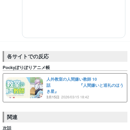
各サイトでの反応
Pockyぽりぽりアニメ帳
人外教室の人間嫌い教師 10
話 『人間嫌いと巡礼のほう
き星』
3月15日
2026/03/15 18:42
関連
次話