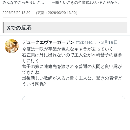
みんなでこっそりいさ… 一咲といさきの卒業式2人いるんだから、
い… ※今回も推しだけフィーチャーなの①いさき… 一咲とイサキ
2026/03/20 13:20
2026/03/20 13:20
の卒業色、同級生の思いがこも… 一咲の為のサプライズ卒業式を計
画、不安に… 一咲といさき、2人のために卒業式を2回行… あのキ
ャラ紹介にいた新任教師はあの因縁の… みんなでいさきちゃんの卒業
Xでの反応
式もやってあげ… 墓地に向かうのに乗ったバスはイマイチ市営…
デュークエヴァーガーデン
8b1Hc8yf23Wu2v0
3月19日
今度は一咲が卒業か色んなキャラが去っていく
右左美は外に出れないので主人公が木崎彗子の墓参
りに行く
彗子の娘に連絡先を渡される普通の人間と良い縁が
できたね
最後新しい教師が入ると聞く主人公、驚きの表情ど
ういう関係?