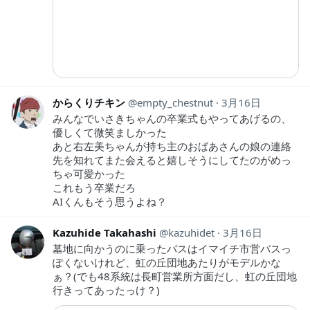
からくりチキン
empty_chestnut
3月16日
みんなでいさきちゃんの卒業式もやってあげるの、
優しくて微笑ましかった
あと右左美ちゃんが持ち主のおばあさんの娘の連絡
先を知れてまた会えると嬉しそうにしてたのがめっ
ちゃ可愛かった
これもう卒業だろ
AIくんもそう思うよね？
Kazuhide Takahashi
kazuhidet
3月16日
墓地に向かうのに乗ったバスはイマイチ市営バスっ
ぽくないけれど、虹の丘団地あたりがモデルかな
ぁ？(でも48系統は長町営業所方面だし、虹の丘団地
行きってあったっけ？)