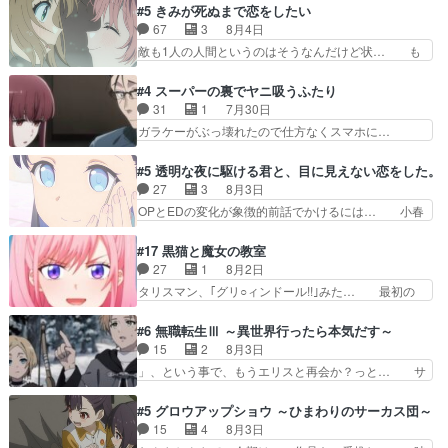
目は気品溢れてるのに中身は…美緒ママ… テー
#5 きみが死ぬまで恋をしたい
が“萌え”なのでこの娘が皇帝… ウサギ好きそうな
マ：格ゲー大会に行くには？感想は、美… 大会を
67
3
8月4日
王女殿下がかわいい。幼馴… ついに始まった狩猟
前に格ゲー熱が高まる一方、百合の本… 東京で開
敵も1人の人間というのはそうなんだけど状… も
祭。エルナの活躍で上位…
催される格ゲー大会に参加すること… Japanに向
う着れないからってどういう意味だろうな… ミミ
けて外泊届にサインをもらっ… 長崎から大会のた
を人間に戻して欲しいでも自分達が代わ… ご視聴
#4 スーパーの裏でヤニ吸うふたり
めに東京へ!/でも観光よ… 旅の支度全部やってく
ありがとうございました見るたびに切… 誰かと思
31
1
7月30日
れる先輩、なんだかん… 第５話をｄアニメストア
ったらちゅー先輩か。しれっと相方… 第５話感
ガラケーがぶっ壊れたので仕方なくスマホに…
で視聴しました。視…
想：コ□した相手にも家族や…､戦… つらい回
佐々木さんとは同い年くらいに思ってたけど… や
だ……つらすぎる……。エスタ先輩… 今週のシー
はり出オチ感が否めず、エピソードの打率… 田山
#5 透明な夜に駆ける君と、目に見えない恋をした。
ナとミミも可愛かった2人の関係… 確かに相手に
さんが佐々木さんに沼っていく…こんな… 佐々木
27
3
8月3日
も家族や大切な人はいるけど、… 白シャツが作業
さん、腕フェチなんですね笑最近まじ… 佐々木が
OPとEDの変化が象徴的前話でかけるには… 小春
着みたいなもんなんですかね…
ガラケーからスマホに変えるって、… もうドラマ
の透明なモヤのかかった世界。どんな女… そう
版孤独のグルメファンコンテンツ… 「お腹冷えち
か、こんな風に見えてるのかぁ。かける… 完全な
#17 黒猫と魔女の教室
ゃわない？佐々木さんの優しさ… 先行で見た時よ
両片思いになりましたねぇ…OPとE… 余計な物
27
1
8月2日
り2人のやり取りに癒しを感… ABEMA版の7〜8
は描かず白く靄がかった小春ちゃん… 光も感じな
タリスマン、｢グリ○ィンドール!!｣みた… 最初の
話佐々木が実年齢以上…
い完全な盲目なんやね…おめかし… 母役に能登さ
障害ゴーレムを全員で力を合わせて倒… アリアは
んって禁じ手使ってきたー！E… 今回は小春視点
ホントスピカが大好きだよね。ツン… 一等級ポテ
#6 無職転生Ⅲ ～異世界行ったら本気だす～
も描かれていて良かった本当… 股に海豚を挟み水
ンシャルのアリアちゃん可愛くて… そういや、ア
15
2
8月3日
上バスでの会話を反芻…恋… OPEDとも無人バー
リアは能力は最上級のくせに、… とうとうアリア
」、という事で、もうエリスと再会か？っと… サ
ジョンから主人公２人…
と直接競う場がきたこれまで… 毎度ながらのスピ
ラの再登場によってルーデウスの成長が確… 人間
カの顔面芸推しのハナちゃ… クソレビュータリス
関係の清算が粛々と進められているサラ… サラと
#5 グロウアップショウ ～ひまわりのサーカス団～
マン趣味ダダ漏れで好き… 期末試験が始まろうと
の関係に対して完全に「昔の女」とし… ルーシー
15
4
8月3日
しておりスピカは対策… 能力鑑定胸像タリスマン
にデレるルディが完全に親バカで微… サラとは会