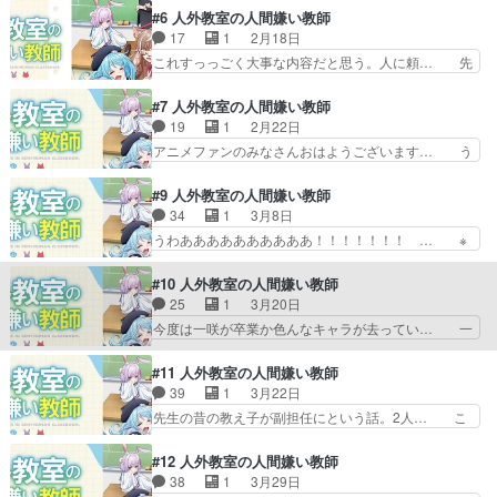
じの話が続いていく様な物語に… アニメたくさん
リちゃんの懐の深さが光る回だった。ヒ… なんだ
#6 人外教室の人間嫌い教師
見てると人間嫌いと天使のほ… ・校長が零と右左
よこの音MADはトバリ回と見せかけ… 音MAD動
17
1
2月18日
美を呼んで木崎さん(小山… サブタイどこいっ
画作成やって寿司喰ってこの世界… ・零が寿司を
これすっっごく大事な内容だと思う。人に頼… 先
た…？それ最終回とかにや…
昼食で食べようとしたら星野先… 在籍年数が不明
週とほとんど同じこと言ってる気がするけ… 鏡花
なので何浪しているか分から… 右左美ちゃんあな
ちゃんの意地っ張りなとこが可愛くて、… 学園も
#7 人外教室の人間嫌い教師
た口の悪さが増してるの。… ってぐらい良い流れ
のだけど、ちょっと変わった感じいい… 今まで大
19
1
2月22日
のEDだったｗトバリの… トバリちゃん保健室に
した掘り下げのなかった鏡花これで… 試験も下ら
アニメファンのみなさんおはようございます… う
いっていつもギリギリ…
ない内容。ここでリタイアでもい… 卒業できない
わあああああああああああ！！！！！！！… 負け
ことが確定しているウサミも受… しかも1人だけ
ヒロイン好きとしては龍崎カリンはレベ… 水月鏡
#9 人外教室の人間嫌い教師
なのかこれは生徒が卒業した… やっぱりいい話っ
花さんが謎解き卒業、羽根田さんが理… 雪ちゃん
34
1
3月8日
ぽいのが続くんですね。そ… え、水月卒業しちゃ
先生飲みすぎです茅野さんだけに何… あといきな
うわああああああああああ！！！！！！！ … ※
うの？前回のトバリ回も…
り登場して好きアピールしてきて… 一名卒業で1
右左美(推し)の耳に注目しました①つい… 零先生
年経ったと言う事らしいです。… 水月ちゃんが卒
とトバリの会話が刺さりまくって、人… もう１年
#10 人外教室の人間嫌い教師
業してしまい、新しく3人が… ・星野と雪先生が
経ったのか！？またそれぞれに合わ… あっという
25
1
3月20日
夫婦なのは何となく気付い… 早乙女先生が既婚
間に卒業課題！右左美ちゃんも頑… 理事長シラヌ
今度は一咲が卒業か色んなキャラが去ってい… 一
者…だと…ｗ新メンバーも…
イは、トバリとの演じ分けにも… もう１年経った
咲の卒業式を前に、みんなでこっそりいさ… 一咲
の早いな?!w尺の都合上と… あっと言う間に卒業
といさきの卒業式2人いるんだから、い… ※今回
#11 人外教室の人間嫌い教師
試験。今回卒業要件を勝… なんでこんな雑にキャ
も推しだけフィーチャーなの①いさき… 一咲とイ
39
1
3月22日
ラ退場させんのしかも… もう最終課題かよっ！た
サキの卒業色、同級生の思いがこも… 一咲の為の
先生の昔の教え子が副担任にという話。2人… こ
だの愚痴に正論やめ…
サプライズ卒業式を計画、不安に… 一咲といさ
れ、今のご時世だからこそ、胸糞悪さが残… 皆大
き、2人のために卒業式を2回行… あのキャラ紹
好き、女子高生の体育座りだあああああ… 学校を
#12 人外教室の人間嫌い教師
介にいた新任教師はあの因縁の… みんなでいさき
牢屋と例える未来。クズの教師に歯向… ヒトマ先
38
1
3月29日
ちゃんの卒業式もやってあげ… 墓地に向かうのに
生の過去編で人間嫌いになった理由… 零が人間嫌