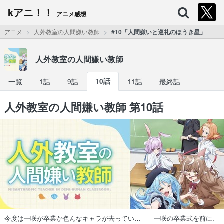
kアニ！！
アニメ感想
アニメ
人外教室の人間嫌い教師
#10「人間嫌いと巡礼のほうき星」
人外教室の人間嫌い教師
一覧
1話
9話
10話
11話
最終話
人外教室の人間嫌い教師 第10話
今度は一咲が卒業か色んなキャラが去ってい… 一咲の卒業式を前に、