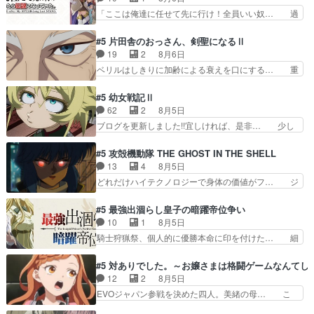
こに行くのだろう、面白すぎ… 姉のした事はただ
希の級友を巻き込んだイジりに動じ… 第５話を
「ここは俺達に任せて先に行け！全員いい奴… 過
単に一族を絶滅させただけ…
U-NEXTで視聴しました。視聴… ラブコメで天然
去、あとを託したロックが今、2人にあと… 木下
ジゴロというかナチュラルヒ… みなもと仲良く話
鈴奈（@0suzuna0）が【マリー… 村ごと乗っ取
#5 片田舎のおっさん、剣聖になるⅡ
す隼人を見てなぜか不安に… 無理なダイエットは
られてたら流石に気付かないか… 《漫画版少し読
19
2
8月6日
禁物だけど、なかなか結… 「これからもお手入
んだことある》エリックとゴ… ロックは敵に容赦
ベリルはしきりに加齢による衰えを口にする… 重
れ、がんばりゅ」ありが…
無くブスっといくから気持… 勇者パーティー再結
ねた歳のせいにしていた限界を超えて命の… いい
成して先にいけで激アツ… 爆縮、幻覚、主人公結
んじゃないですか。魔物の群を発見した… アマプ
#5 幼女戦記Ⅱ
構エグいことするよな… ねぇ猫耳ガール、敵の根
ラにて視聴終わり！サーベルボア討伐… を言い訳
62
2
8月5日
城に乗り込む事を同… 世もや替えが利くと復活P
にしたくないものですねwボア狩り… 先生として
ブログを更新しました!!宜しければ、是非… 少し
とは？！もう来週…
のベリルが好きだけど、今回みた… 4人だけでサ
でもマシな負け方を選んだゼートゥーア… ゼート
ーベルボアを狩りに行く。野営… ・実家周辺でサ
ゥーアの唯一の手駒が強すぎる笑あお… 私にとっ
#5 攻殻機動隊 THE GHOST IN THE SHELL
ーベルボアが暴れてると聞い… ちょっと年齢の事
て完全にご褒美回ゼー様の葉巻シー… やはりター
13
4
8月5日
を言いすぎとゆーか言い訳… ベリルの母もやはり
ニャが後方指揮だと展開に迫力が… “貧乏籤百連
どれだけハイテクノロジーで身体の価値がフ… ジ
只者じゃなかったかベリ…
無料ガチャ”100連でも1回… 2期入ってから地味
ャミングも伏線になるかと思った回想シー… フチ
だよね。ただでさえ幼女… 「餌になってもらわね
コマだいぶ理性持ち始めた。この世界の… 原作読
#5 最強出涸らし皇子の暗躍帝位争い
ばならぬ」って言葉に… ゼートゥーア左遷によっ
んだのもう何年も前なのに、覚えてる… コイルの
10
1
8月5日
て参謀本部の連携が… 緊張感ある戦闘描写とギャ
汚職を突き止めるべくバトーの指導… やまとん1
騎士狩猟祭、個人的に優勝本命に印を付けた… 細
グ今週の『有能な…
号はどこの部分で使うのだろう？… 日本とロシア
かい設定を考えるのが面倒な時は古代魔法… エル
が絡む政治の話かつ色々な用語… 第５話を
ナがチートすぎる笑アルは最初から自分… プラネ
#5 対ありでした。～お嬢さまは格闘ゲームなんてし
primevideoで視聴しまし… 前回同様『イノセン
ット・ウィズ展開アツいな「騎士狩猟… 麦茶どこ
12
2
8月5日
ス』を含む押井・神山版… 第５話「EPISODEラ
ろかタイトル通り麦茶の出涸らしぐ… 第５話を
EVOジャパン参戦を決めた四人。美緒の母… こ
ストの母親の気持…
ABEMAで視聴しました。視聴に… 復讐に燃える
の作品に唯一足りないと思ってた(無くて… 見た
吸血鬼兄弟の弟ですいいキャラ… クリスタ皇女