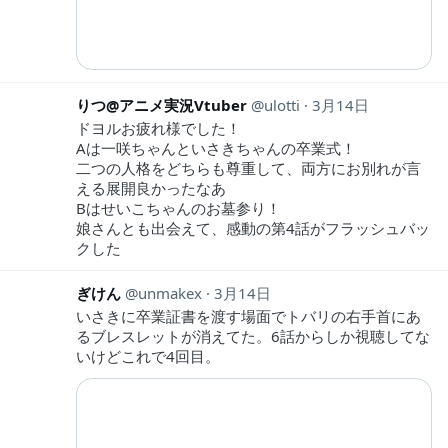
りつ@アニメ実況Vtuber
ulotti
3月14日
ドヨルお疲れ様でした！
Aは一咲ちゃんといさきちゃんの卒業式！
二つの人格をどちらも尊重して、両方にお別れが言
える展開良かったなあ
Bはせいこちゃんのお墓参り！
娘さんとも出会えて、感動の第4話がフラッシュバッ
クした
ぎけん
unmakex
3月14日
いさきに卒業証書を渡す場面でトバリの右手首にあ
るブレスレットが消えてた。6話からしか視聴してな
いけどこれで4回目。