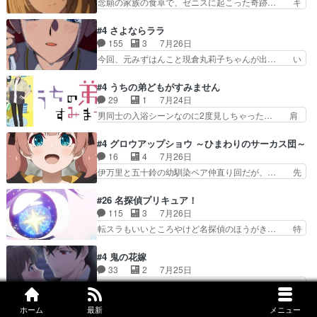
念願の家族の食卓で、ゼニスに起こった奇跡… キ
見ると一杯で怖いな。ア…
オ・カストルという組み合わせ。… 有り余るパワ
スをせがむロキシーが可愛い過ぎ！妹達へ… エリ
ーが制御出来ない誰かの為に力… スピカの放り込
ナリーゼの悪魔の囁きwクリフとエリナ… 悪魔の
#4 さよならララ
みかたが雑になってきてるな… イキりカストルは
囁きやめてくださいwおい、1番重要… ゼニスも
155
3
7月26日
怖がりやったかあスピカな… 鏡の世界への突入と
感情が出てきてて良い方向に進んで… 第５話を
今回、元みずはんこと現倉丸莉子ちゃんが出… い
新たな依頼サブタイトル…
ABEMAで視聴しました。視聴に… クリフとエリ
や、これけっこうおもしろいかも知れん。… 王子
ナリーゼさんが夫婦になり、ノ… エリナリーゼ様
様とは...本当の愛とは...なんぞ… テンポの良いボ
#4 うちの弟どもがすみません
相変わらずで草ルディ君釣り… ルーデウスにシル
ケとツッコミで笑わせつつ、… この作品、ストー
29
1
7月24日
フィエットとロキシーとの… 離れ離れになったり
リーにも登場人物にも全く… 家で机に向かってる
男同士の入浴シーンなのに2度見しちゃった… 肩
別れがあったり絶望の大…
時の貧乏ゆすりとか、ラ… お姉ちゃんと話せ
ひじ張って素直に言葉が出てこない糸と源… 蛙を
た！！！！し、また1歩進… ヒメカの最後の言葉
散歩って逃げるよね！糸と類を助けよう… 類の面
#4 グロウアップショウ ～ひまわりのサーカス団～
に、ララは何を思うのだ… 息をするかのように3
倒見るのが1番大変そう糸は誰とでも… 源くんを
16
4
7月26日
話まで視聴。2026… ララの王子様探しが本格的
甘えさせるまでの糸と周りの出来事… 源くん、甘
伊万里と五十鈴の幼馴染ペア仲直り回だが、… 先
に動き出した回。…
えちゃうぞ宣言。思ったよりラブ… 糸ちゃんのま
週の雫スヴェトラーナ回に続き、今回は伊… い
っすぐな言葉、わたしも原作を… 主人公が当初の
や、これ素晴らしいコメディアニメだな。… 水着
#26 名探偵プリキュア！
目的を忘れてますますヤング… でも央太と親しく
回なのにビキニじゃない！これは時代背… 今回は
115
3
7月26日
するのは嫌。世話を拒んで… ゴメス（カエル）外
推しの吾野伊万里ちゃん担当回。これ… 伊万里さ
転スラもいいところやけど名探偵のほうがき… 特
で散歩させてたのか(*…
んの手品回であり水着回ね。瑞佳ち… 売り上げが
に板野サーカスはプリキュアで見れるとは… あん
上がっても借金返済へで何故か海… 父親のスパル
なはプリキュア仲間には自分が未来から… の活
#4 鬼の花嫁
タ教育のせいで瑞佳がヒモカス… 伊万里ちゃんの
躍、敵を圧倒ってのはおおよその流れだ… キュア
33
2
7月25日
人前での苦手意識を抱えなが… 第４話をｄアニメ
エクレール初変身＆初戦闘。プリキュ… キュアエ
実際にこんな感じで運命の人に気付けたらい… 柚
ストアで視聴しました。視…
クレールは強いが力を制御できない… キュアエク
子は玲夜の屋敷に住む事になり使用人達は… 運命
レール可愛く最強つよい!!!!… 緊張感があるけどピ
ホーム
最新
メニュー
の花嫁は一見すると甘い夢、理想の天国… 玲夜さ
#16 黄泉のツガイ