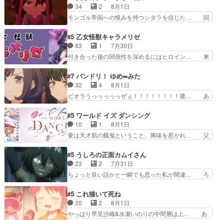
んへ…もう中学生な… 梅原の人が18歳になるま
当主が際限なくツガイを増やせるのに… 今回はも
34
2
8月1日
での誕生プレゼン… なよなよした男（cv石田彰）
うガブちゃんさんの悲鳴にも似た怒… ユルと戦っ
モンゴル帝国への恨みを持つシタラを信じた… 回
梅ちゃんがた…
た時から伏線が張られていたのが… しかしアサ
想が淡々と語られるのだけどいつの間にか… オゴ
は、兄様に会いたいbotだと思… ツガイには優し
タイの妃になってもその心は晴れず、モ… ドレゲ
#5 乙女怪獣キャラメリゼ
い筈のガブちゃん、アキオの… 色々とひっかけが
ネの過去、宝石だった彼女が人になり… ドレゲネ
83
1
7月30日
あって、最終的に嫌な終わ… ゴンゾウが従える大
の過去、、辛かった、、あのジャタ… 年上旦那が
付き合った後の関係性を深めるにはヒロイン… 来
量のツガイに何事かと思…
良い人でも、女は宝石でただ笑っ… ダイルの儀式
夢ちゃんがキングコングなのいい味付けだ… ずっ
の神々しさたるや。一気に空気… ドレネゲの辛い
とメスってて何この可愛い生物。クラス… 付き合
#7 バンドリ！ ゆめ∞みた
過去には同情の言葉しか…シ… 奥様に悲しい過
い始めたら始めたでまた違った悩みが… と一歩ず
32
4
8月1日
去…萌え袖が可愛いね、と思… ドレゲネとシタ
つ踏み出す黒絵ちゃん微笑ま新汰の… ツインテー
ビオラうっっっっっぜぇ！！！！！！！！後… あ
ラ、2人だけの同盟が結成さ…
ルが可愛いお茶目な妹ちゃんです… しかも過去も
られちゃん、僕っ子になってから取り戻し… ビオ
重いんかいかつては自分に自信… リップを塗って
ラが悪魔すぎて気分が悪くなってきたこ… 声優ま
#5 ワールド イズ ダンシング
らっしゃるからかしらお顔が… 黒絵「怪獣に憧れ
とめました(７話まで)仲町あられ/… ビオラの策略
10
1
8月1日
るのはいいけど自分自身が… 素の自分はどちらな
がバッチリ嵌って最高wwwこ… 自信あれば評価
要は天才肌の餓鬼ということ。興味を惹かれ… 父
のかはまだ不明だが見せ…
なんて気にしないし、充実し… ・バーチャルだけ
の観阿弥と袂を分かった？鬼夜叉が田楽の… 猿楽
ど、みゅーたいぷ初ライブ… OPこんなんだっ
の鬼夜叉と田楽の増次郎。小さないざこ… 着眼点
#5 うしろの正面カムイさん
け？と思ったら歌唱シーン… の、らいぶシーン
は良くとも、先鋭的すぎるのか。芸能… 鬼夜叉は
23
2
7月31日
＿!!­­--­­--­… それだけでええやん！！しかし、ビオラ
石也と共に観世座をあとにし、三条… 観世座を離
ちょっと良い話かと一瞬でも思った私が間違… ろ
が仕…
れ、三条坊門御所で日々を送る鬼… 「お前(鬼夜
くろ首さんも油舐めてなかった？白雪碧さ… 今日
叉)が凄いのではなく客が凄い… 田楽と猿楽の獅
も1日お疲れ様でした～───昨晩～今… 幼女に拾
#5 これ描いて死ね
子舞勝負。鬼夜叉は猫の動き… 登場人物の我が強
われたお市ちゃんの恩返し。化け猫… 役にて出演
20
2
8月1日
い。新しい獅子舞に拘って… 第５話を
させていただきました。ジョアン… トイ・ストー
やっぱり早見沙織&水瀬いのりの中間層は上… あ
primevideoで視聴しまし…
リーみたいな始まり。流石に除… 猫相手になんで