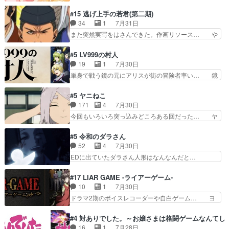
れ光って漫研入ることになってたんだっけ… 登場
そんなに…と思ったらそうい… いつもと違って少
人物が増えてわいわいしたところが好き… 初コミ
#15 逃げ上手の若君(第二期)
し良い話化け猫は油が好物… 今回はあかやし1体
ティアで２０冊刷りは妥当だよね。俺… 藤森さん
34
1
7月31日
のみで15分。金持ちの… 今更だけど霊が性行為
のママ向けの漫画で、また涙腺が⋯… 〜漫画に
また突然実写をはさんできた。作画リソース… や
で祓えることは何とな…
「想い」をこめよう｣娘に漫画であ… 何回この作
るべきことが逃げる事と分かると水を得た… 30
品に泣かされるのだろう。光が藤… ホテル泊まっ
歳まで童貞だと魔法使いになれるという… こっち
#5 LV999の村人
てコミティアっていいなあ。同… コミティア参加
の諏訪の三大将もまたクセが強いw色… 頼重が完
19
1
7月30日
のしおりを徹夜で作る先生(… お母さん、娘にあ
全にブレーンだよね毎回敵キャラが… 弧次郎「欲
単身で戦う鏡の元にアリスが街の冒険者率い… 鏡
んな漫画描かれたら泣いち…
を我慢して強くなれるなら大飯食… 変化球な演出
浩二はゲーム世界に飲み込まれた転生者と… みん
も交えながらの状況説明が本当… LOで参加させ
なががんばってくれたアリスの父ちゃん… 成長限
#5 ヤニねこ
ていただきました！最終的に… この高らかなDT
界が999である村人と定めた上位存… 大規模バト
171
4
7月30日
宣言、合田一人に通じるも… この作品は近年稀に
ルシーンなのに会話してばっかり… やっぱり勇者
今回もいろいろ突っ込みどころある回だった… ヤ
見るおっさんキャラの充…
より強かったか笑統率力LV9… 普通の人間の親子
クのクワガタ取りの話が尋常じゃない雰囲… 妹子
やーん総務課長と娘の女子… これがこの世界の仕
ちゃんの恋愛話をしたり、タバコを生産… ここう
#5 令和のダラさん
組みか‥Lv200帯の… そのために役割を超越する
っすら思ったことズバリ言ってくれて… おかし
52
4
7月30日
者の出現させるた… アリスのお陰で他の勇者達も
い、さわやかだ 世話好きの陰に支配… ヤクねこ
EDに出ていたダラさん人形はなんなんだと…
共闘してくれ魔…
のクワガタ取りの話見て切なくなっ… 普段は選別
『ダラさんと呼ぶ者が生まれた日』をダラさ… 陰
された4～600レスを2,30… 隠し方が密売人のそ
惨な過去がきっちり現代に継承されている… ダラ
#17 LIAR GAME -ライアーゲーム-
れww唐突な作画力の正… なんか今日はかなり一
さんと姉弟の母との出会いの話やはりダ… ダラさ
10
1
7月30日
瞬で終わっちまったっ… 先週と比べてまだまとも
んの過去話も佳境…げに恐ろしいは人… 第５話感
ドラマ2期のボイスレコーダーや自白ゲーム… ヨ
に見えた。4話は過…
想：２人の過剰な貢ぎ物?の礼とし… 第５話感
コヤは人間の弱い所をつくのが抜群に上手… 昼の
想：姉のお誕生会にダラさんを招待… 部分的に時
国の奴らも馬鹿が多いが、夜の国も同じ… ご視聴
#4 対ありでした。～お嬢さまは格闘ゲームなんてし
系列が4話と入れ替わってるのね… こんなデカイ
ありがとうございました来週もよろし… 握った◯
16
1
7月28日