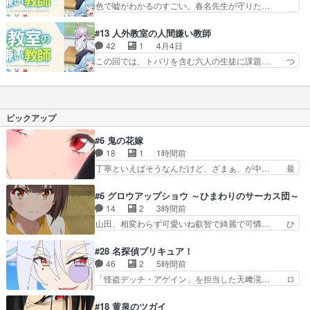
色で嘘がわかるのすごい。春名先生が守りた…
乗ったバスはイマイチ市営…
いになった理由がよく分かった、… 零の人間嫌い
4/9(木)19:00～先生、私たちにニ… 特にマキちゃ
になった理由が判明権力者の娘… そんなことがあ
んの「どうでもいい嘘ばっかつ… マキちゃんは、
#13 人外教室の人間嫌い教師
ったのか…未来がいじめを受… 先生の教え子だっ
未来先生の嘘を見抜いている… 美しさを知らしめ
42
1
4月4日
た・未来が副担任として赴… 過去の経緯はそんな
たい若葉と嘘をつきたくな… ギャルの生足えっっ
この回では、トバリを含む六人の生徒に課題… つ
感じだったのか未来には…
っっっっっっろ！！！！… 一見穏やかな時間が流
いに右左美が卒業、ちょっと駆け足ぎみだ… 何で
れてるように見えるけ… なんでこの人は自分が許
も好きって言うの!チャラいの!の膨れ… また卒業
す側のスタンスでい… ほっちゃんは嘘が判る能力
課題の時期が！右左美はわらしべ長… とりあえず
と鬼の末裔って事… マキちゃん、他人の嘘が分か
最終話で1話の生徒が卒業出来た… 作中の時間の
ピックアップ
るのかめっちゃ…
流れが早すぎて、時とばしをく… 右左美の卒業…
それは良いけど結局、エルフ… 「人間嫌いと此方
#6 鬼の花嫁
の未来」上級クラスに、今… これは原作通りなの
18
1
1時間前
かどうか原作小説は5巻… もう1年経ったのか
丁寧といえばそうなんだけど、ざまぁ、が中… 最
よ！！そしてやっぱり右…
初、にゃん吉が透子のストーカーを始めた… 高道
きもいけどあれ横で見せつけられるのは… 玲夜の
#6 グロウアップショウ ～ひまわりのサーカス団～
前の婚約者鬼山桜子がめっちゃ別嬪さ… にゃんき
14
2
3時間前
ちくんのお母さんが一番かわいいで… 花江さんが
山田、相変わらず可愛いね叡智で綺麗で可憐… ひ
中学生ストーカーしてた花江さん… 主人公がお願
まわりサーカスに突然現れた金髪の大男少… 伝説
いやイケメンが主人公にプレゼ… 「お願いがある
の男の登場によって、山田の輝かしき過… お父さ
#28 名探偵プリキュア！
ときはキスでおねだりする」… 透子とにゃん吉の
んの相方登場回、良い回だったな。諏… 第６話を
46
2
5時間前
馴れ初めを見れて良かった… 第６話をU-NEXTで
ｄアニメストアで視聴しました。視… じゃがいも
「怪盗デッチ・アゲイン」を担当した天﨑滉… ロ
視聴しました。視聴…
しか食べられない貧乏サーカスの… アバンでまた
ンドンから来たの！？あっちの情勢も知り… エク
青い公衆電話が出てきた。みず… おはようござい
レールもその先に真実があるって言って… シュシ
#18 黄泉のツガイ