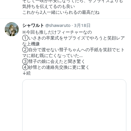
そして一咲が不安になってたら、サプライズよりも
気持ちを伝えてるのも良い
これから2人一緒にいられるの最高だね
シャワルト
shawaruto
3月18日
※今回も推しだけフィーチャーなの
①いさきの卒業式をサプライズでやろうと笑顔レア
な上機嫌
②自分で渡せない彗子ちゃんへの手紙を笑顔でヒト
マに頼む既に亡くなっていた…
③彗子の娘に会えたと聞き驚く
④紗彗との連絡先交換に更に驚く
↓続