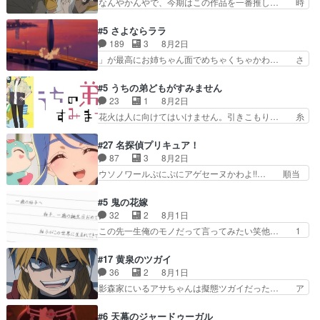
なんやかんやで、今期はこの作品を一番推し… 時
氏容姿も評価してし…
ってほしいちゃんとした別れ方し… サラは未練0
給50円じゃ借金は減らない(^_^;サ… 葵ちゃん可
だと言っていたけど人の気持ち… 実は結構好きな
愛すぎるな楠木ともりちゃんのね… デフォルメさ
#5 さよならララ
キャラモヤモヤする別れ方だ… 役で出演させてい
れた表情が特に多かったのが印… 葵＆茜の回も良
189
3
8月2日
ただきました！よろしくお… 毎クールメインヒロ
きでした。あの証拠写真、ひ… 互いが互いのこと
」が最高にお姉ちゃん面でめちゃくちゃかわ… さ
インを好きになっちゃう…
を想っているのにすれ違っ… 第５話をｄアニメス
すがに割れた窓ガラスの弁償は求められた… 逡巡
トアで視聴しました。視… 葵ちゃんに〝瑞佳ちゃ
を振り切ってみんなに謝ったララの思い… 仕事に
#5 うちの弟どもがすみません
んと練習したい〟と言… 本当この作品は「キャ
馴染めない辺り観ていて苦しいところ… ララちゃ
23
1
8月2日
ラ」を活かすのがうま… みずかちゃんの介入で双
んの事情はもう少し皆に話して良い… ララと茉里
花火は人に向けてはいけません。引きこもり… 糸
子の仲にヒビが………
とで初のアルバイト。七転八倒し… 労働するプリ
はまだ柊の顔も見たことなかったっけ！1… って
ンセスえらい。プリンセスの精… アンデケン行っ
お名前を見たんだけどあの中村大樹さん… 糸ちゃ
#27 名探偵プリキュア！
てケーキ食べて、帰りにカメ… ララが働く事での
んカッケー、色んな意味でwゲームが… 姉から性
87
3
8月2日
てんやわんや。働いて大変… 地道に働き人と関わ
的興奮覚えてないよね？なんて言わ… テーマ：引
ウソノワールぷにぷにアゲセーヌかわよ!!… 順当
る日々の中に愛を見いだ…
きこもりの理由感想は、久しぶり… 元ゲーマーな
にマコトジュエルの争奪戦をやったと。… 記憶を
ので、はちゃめちゃ楽しく作業… 糸ちゃんと源く
取り戻し正式に探偵事務所で働き始め… ポワロ、
#5 鬼の花嫁
んの距離感おかしいね(*´… 糸と源ははよ好きお
元ネタを解説して原作に誘導するの… くれあさん
32
2
8月1日
うとると言わんかい！引… ショウくんと対等に話
の探偵としての初事件にしてちょ… ・急にクイズ
この先一生俺のモノだって言ってみたい笑他… 1
すためにゲームをする…
番組が始まったw・妖精ウソノ… るるかの助手だ
歳からの誕生日プレゼント………とは思っ… 玲夜
った？今回が初めての探偵活… 探偵じゃなかった
さん柚子に18年分の誕生日プレゼント… 柚子は
#17 黄泉のツガイ
の！？クレアさん探偵すぎ… 突然のポアロクイズ
鬼龍院家から初めて学校に通う事にな… プレゼン
36
2
8月1日
は草なんよ。んで、あん… 今回からついにくれあ
ト攻撃ヤバすぎるwwwヴァイオレ… 玲夜さまサ
影森家にいるアサちゃんは擬態ツガイだった… ア
が探偵事務所の仲間に…
プライズの、これまでの柚子ちゃ… 玲夜から柚子
サが置かれた立場や気持ちを汲んで熱くな… 屋敷
へ17年分の誕生日&を未来に… 「​​13歳の柚子ちゃ
にアサはいなかった逆にガブちゃんはい… 影森の
#6 天幕のジャードゥーガル