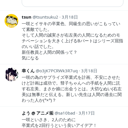
tsun
tsuntsuku2
3月18日
一咲とイサキの卒業色、同級生の思いがこもってい
て素敵でした。
そして人間の誠実さが右左美の人間になるためのモ
チベーションを大きく上げるBパートはシリーズ屈指
のいい話でした。
新任教員と人間の関係って？
気になる
幸くん
o3jK7PCRWk3R7uq
3月18日
一咲の為のサプライズ卒業式を計画、不安にさせた
けど計画は成功で。彗子ちゃんへの手紙を人間に託
す右左美、まさか娘に出会うとは。大切なぬい(右左
美)は無事だと伝える。新しい先生は人間の過去に関
わった人か(°×°)？
よう @ アニメ垢
sa10bad
3月17日
一咲といさき、2人のために
卒業式を2回行うという良いアイデア！