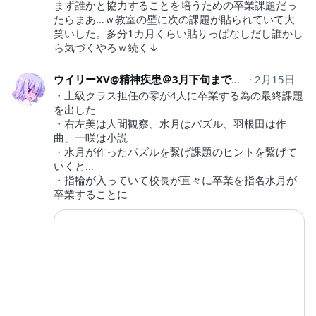
まず誰かと協力することを培うための卒業課題だっ
たらまあ…ｗ教室の壁に次の課題が貼られていて大
笑いした。多分1カ月くらい貼りっぱなしだし誰かし
ら気づくやろｗ続く↓
ウイリーXV@精神疾患＠3月下旬までは低浮上
2月15日
vvvf7
・上級クラス担任の零が4人に卒業する為の最終課題
を出した
・右左美は人間観察、水月はパズル、羽根田は作
曲、一咲は小説
・水月が作ったパズルを繋げ課題のヒントを繋げて
いくと…
・指輪が入っていて校長が直々に卒業を指名水月が
卒業することに