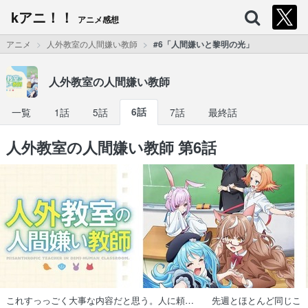
kアニ！！
アニメ感想
アニメ
人外教室の人間嫌い教師
#6「人間嫌いと黎明の光」
人外教室の人間嫌い教師
一覧
1話
5話
6話
7話
最終話
人外教室の人間嫌い教師 第6話
これすっっごく大事な内容だと思う。人に頼… 先週とほとんど同じこ