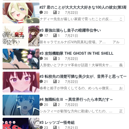
て毎回なってますが、「コンコルド効果」… ミニ
手と戦うのはゼノ・グレイブル… アクション主体
アニメ『ようじょしぇんき2』本編に加… 」はち
#27 君のことが大大大大大好きな100人の彼女(第3期)
で中身がほとんどなかった。… 単純単調な話にな
ょっと無能過ぎんかサンプル数1やん… ターニャ
20
2
7月22日
っちゃってて、、、え？そ… 徐々にわかってくん
が思ってる方向に進まずこれでまた… 合衆国と帝
ナディー先生が厳しい家庭で育ったことの反… こ
のよなぁこれ以上動けな…
国で小競り合い中、同盟国が講和… 戦争は始める
の辺りから原作を見ていないので、ナディ… 自
より終わらせる方が難しいって… 和平交渉のため
由、アメリカ、日本人、国語教師＋新たな… ナデ
#3 最強出涸らし皇子の暗躍帝位争い
にイルドアの大佐がサラマン… 直属の部下ですら
ィー（大和撫子、やまと100Girl… 美しすぎる美
17
1
7月21日
戦争継続派か。。戦争は始… 「（あの量の差が気
しいに美しいは美しすぎてうっ… 25)BP○さん見
新キャラでエルナ(CV内田真礼)登場。ア… アル
になるッ!!!）」ジェ…
逃して26)最高の機能… 前任退職、後任の教師ナ
ノルトがエルナにいじられ絡みする回。… 今期見
ディー。後半いつも… ⑬先生が日本人と看破した
るアニメが多いｗ骸骨騎士様、只今異… 傀儡政権
#3 攻殻機動隊 THE GHOST IN THE SHELL
恋太郎正解らしい… ①次の新キャラは後任の国語
を狙っているのか、弟が皇帝になっ… エルナは
36
3
7月22日
教師…フラグを… どうしてもルー大柴が頭を横切
100%善意で絡んでくるのがやっ… アルノルトが
人形使いとフチコマ革命が話題！大塚明夫サ… 義
る新ヒロイン…
魔法特化で基礎体力は一般人以… これリアル内田
体工場のシーンと女子会での「今の人格っ… ・
家ならヤバイトドメの踏みつ… ラブコメディは突
2029年の科学文明について我々の世界… まず、
#3 転校先の清楚可憐な美少女が、昔男子と思って一
然にに求めていたのは頭の… 主人公含めどいつも
効果音がいい。私が思うに、銃撃戦が… いきなり
21
2
7月22日
こいつもカラフルなだけ… 跡継ぎ候補多すぎるw
のハラハラ感。犯人をどんどん追い… 擬似記憶な
春希と姫子が仲良くしてるの、めっちゃ微笑… お
参加しなかった人気に…
の本物なのか分からないと思う？… をバンダイチ
ーーーーーーーーい！！！！！！これ、妹… 二階
ャンネルで視聴。いやはや、ア… 1990年代の
堂さんが女性だってことみんな知らなか… 姫子さ
#4 無職転生Ⅲ ～異世界行ったら本気だす～
OVAならアリかな。ICT… 冒頭のアクションから
んと三岳さんがラストに姫子さんのお… 初めて夜
20
2
7月22日
釘付けだった。皆人形… ひとつの単体の作品とし
のコンビニに行った隼人と姫子は偶… こういう学
シルフィーが叡智な方向に勘違いしてたの、… 正
ては悪くないと思い…
園物のラブコメ元々好きだから設… にしても妹は
しい意味での淫乱だと思うギースいい顔に… をバ
普通にハルキに嫉妬せず仲良く… ３話に「三岳長
ンダイチャンネルで視聴。リーリャさん… なんか
#3 レッツゴー怪奇組
久」役で出演してまーす！み… 隼人の家庭は隼人
腹立つなぁルーデウスめ…これでエリ… トレント
23
1
7月21日