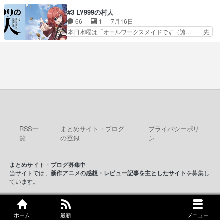
ショッピングモールでドッジボールするな… 颯爽
室をどうにかする為に動く安海… ウケるために色
登場!因縁のライバル!善の立ち位置で… しょーも
#3 LV999の村人
んなジャンル描いてどんどん… 春の南東の空のお
な…こんなもん真面目に見たらバカ… 宿命のライ
66
1
7月16日
とめ座付近明るい星は20… 明るい現役の青春と
バルの襲撃に始まり、燃えるシチ… 早くもライバ
本日水曜は「オールワークスメイドです（誇… 先
暗い過去の情念とが良い…
ルチーム。敵もなかなかに個性… があると思った
入観に縛られない鏡の姿勢と、アリスの笑… 本日
のだがほとんど覚えていない 聖アローズ学院闘球
22:59まで！✦キャストサイン入り… 人族と魔族
部も登場し、魅力的なキ… やはり強敵に勝つには
の融合を目指す浩二…目指すもの… アリスとメノ
特訓だよ。平仮名で呼… ライバル登場から特訓ま
ウの話から魔王軍の大規模な宣… 鏡から「アリ
で異常なテンポと異…
ス、共存の道はやっぱ険しいぜ… 鏡とソフトクリ
ーム食べるアリス凄い幸せそ… アリスの優しさと
浩二の揺るがない信念に思… 鏡さん、活躍する度
に好感度爆上がりですね… ケンタウロス族面白か
ったですね♪タカコち…
RSS一
まとめサイト・ブログ
プライバシーポリ
覧
の登録
シー
まとめサイト・ブログ募集中
当サイトでは、
新作アニメの感想・レビュー記事を主としたサイト
を募集し
ています。
© 2016 kアニ！！
ホーム
最新
メニュー