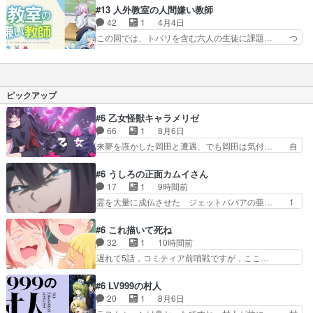
になった理由が判明権力者の娘… そんなことがあ
んの「どうでもいい嘘ばっかつ… マキちゃんは、
#13 人外教室の人間嫌い教師
ったのか…未来がいじめを受… 先生の教え子だっ
未来先生の嘘を見抜いている… 美しさを知らしめ
42
1
4月4日
た・未来が副担任として赴… 過去の経緯はそんな
たい若葉と嘘をつきたくな… ギャルの生足えっっ
この回では、トバリを含む六人の生徒に課題… つ
感じだったのか未来には…
っっっっっっろ！！！！… 一見穏やかな時間が流
いに右左美が卒業、ちょっと駆け足ぎみだ… 何で
れてるように見えるけ… なんでこの人は自分が許
も好きって言うの!チャラいの!の膨れ… また卒業
す側のスタンスでい… ほっちゃんは嘘が判る能力
課題の時期が！右左美はわらしべ長… とりあえず
と鬼の末裔って事… マキちゃん、他人の嘘が分か
最終話で1話の生徒が卒業出来た… 作中の時間の
ピックアップ
るのかめっちゃ…
流れが早すぎて、時とばしをく… 右左美の卒業…
それは良いけど結局、エルフ… 「人間嫌いと此方
#6 乙女怪獣キャラメリゼ
の未来」上級クラスに、今… これは原作通りなの
66
1
8月6日
かどうか原作小説は5巻… もう1年経ったのか
来夢を誑かした岡田と遭遇、でも岡田は気付… 自
よ！！そしてやっぱり右…
分も相手の容姿しか見てなかったと気付き… みん
なからのメイク道具が、らいりーさんを… らいり
#6 うしろの正面カムイさん
ーの影響で理想に向けて努力する黒絵… コングと
17
1
9時間前
ゴ〇ラの怪獣大決戦!?w黒絵の友… らいりーが己
霊を大量に成仏させた ジェットババアの亜… 1
のルッキズムと相対する話とし… らいりーさんが
日で6人は流石絶倫カムイ婆もしっかり抱… 今回
容姿の美醜でしか人を見ない… 校外学習で奥多摩
は交通悪霊の除霊ツアー。Aパはいつも… 前半の
#6 これ描いて死ね
の小河内ダムに来た黒絵た… ライリーが好きだっ
霊カモみたいになってるよねwジェッ… 今回はい
32
1
10時間前
たクズ男ハルゴンが懲ら… メイクでちょっと勇気
つもと違って霊が大人しいなと思っ… 最後にカム
遅れて5話，コミティア前哨戦ですが，ここ…
出てる黒絵ちゃん可愛…
イさんを怪異と見間違え叫んでお… 交通系悪霊除
「同情は創作の敵」いい言葉だ。でも応援す… 東
霊ツアー編！どっちが悪かよく… よく見ないと気
京で開かれる即売会に行って自分たちの本… 一冊
#6 LV999の村人
付けない2つのエピソードに… カムイとドライブ
売る事の苦労と喜びを知る手島先生がず… 10年
20
1
8月6日
に出かけたシヅカは、ズブ… 15分アニメで計14
でえらい老けはったねー編集さん。同… 自分の妄