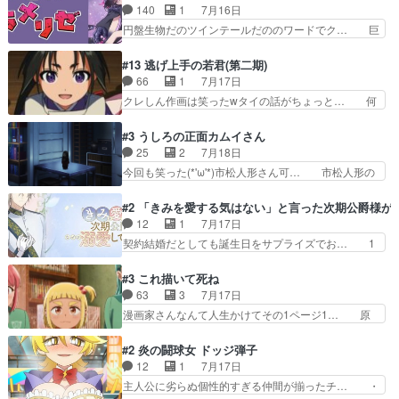
クタニは本を奪うために起こった悲劇… 原論はあ
140
1
7月16日
ねてきた信頼があるからこそ… 一瞬スタッフのユ
なた達には当たり前でも私達には始… 周りの同胞
円盤生物だのツインテールだののワードでク… 巨
ーモア全開爆笑シーンが普…
がモンゴルの暮らしに慣れていく… 「肉の味を
大化した後に川へ入って小さく戻る。川に… 毎回
『血抜きしてあるからおいしい』… オープニング
クロたんのちょっとしたサービスカット… 面白い
#13 逃げ上手の若君(第二期)
になんか既視感を覚えるけどな… ソルコクタニが
設定の作品だね。夢の国デート回は怪… 結構評判
66
1
7月17日
憎むべき人であり、かつての… ラストの展開でぞ
になってたので見てみたけど、評判… 今時初デー
クレしん作画は笑ったwタイの話がちょっと… 何
くっとした。そういう方向…
トでそのチョイスは一発アウトだ… 結構、少女マ
で随所に実写入れるの？あと敵の顔芸は頼… 実写
ンガ的にシリアスな展開なのだ… 遊園地デート、
の講談から始まり途中も実写演出入った… 相変わ
#3 うしろの正面カムイさん
お互いの誤解が解けてよかっ… 円盤購入を検討し
らずコミカルなKAMAKURA良く… 動画検査させ
25
2
7月18日
始めるくらい最高だったな… 1人のjkとして普通
ていただきました！待ちに待っ… 1期目の導入も
今回も笑った(*'ω'*)市松人形さん可… 市松人形の
に生きたいのにそれを…
だけれどもぉ2期目の導入も… 観てたらいつの間
お市ちゃん登場。普通に昇天させ… 90年代の氏
にか終わってたwそれにし… Aパートでは逃若
の仕事を思わせるケレン味作画… あいかわらず杉
#2 「きみを愛する気はない」と言った次期公爵様が
党、Bパートでは庇番衆。… 故郷は遠きにありて
田さんのアドリブっぽいなに… ギャグもいいし作
12
1
7月17日
思ふものそれは時行の鎌… というただの日常回か
画も綺麗このシーンは原作… 呪いの人形は仲間に
契約結婚だとしても誕生日をサプライズでお… 1
と思いきや、そこから…
なるの怪奇組とのネタ被… 呪いの人形、人形相手
話目のキラキラなユリウス様にそう言えば… いろ
に除霊出来るん？。w… ショートアニメならでは
いろあったんだな。奥様の心が彼の心を… 政略結
#3 これ描いて死ね
のテンポの良さが光… 呪いの人形ドジっ子すぎる
婚による妬みから色んな嫌がらせを受… 【今夜の
63
3
7月17日
しかも仲間になる… 呪いの人形がビビっとるぞ。
アニメAは…】前向き没落令嬢×こ… マウントに
漫画家さんなんて人生かけてその1ページ1… 原
今回あんまりエ…
気付かない素直な主人公大丈夫か… もうユリウス
作も読み始めたらアニメでの物語の再構築… 前向
の保護者みたい笑マウントに全… 次期公爵夫人が
きで真っ直ぐな主人公と、拗らせに拗ら… にて、
#2 炎の闘球女 ドッジ弾子
それでいいのか？と思わない… 貴族は階級社会で
落語部長役で出演させていただきまし… すげえお
12
1
7月17日
大変だ。や、やはり同性に… 第２話をU-NEXTで
もしろかった。アバンの諸星大二郎… ◤￣￣￣￣
主人公に劣らぬ個性的すぎる仲間が揃ったチ… ・
視聴しました。視聴…
￣￣￣￣￣￣￣￣￣￣名場面アイ… メンバーと部