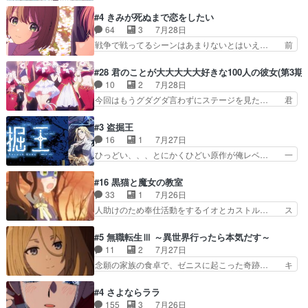
けると鳴海のやり取り微笑ましいw良い奴… どう
ABEMAで視聴しました。視聴に… 第４話、アル
接していいのかわからず戸惑うかけるも… 盲目だ
#4 きみが死ぬまで恋をしたい
とフィーネの２度目のデート出… マジできな臭い
と相手の表情も分からないからどう思… 今期のバ
64
3
7月28日
ぞ帝位争い。姉からの刺客を… ふぃーねと町の様
ックナンバーみたいなOPアニメ。… 初デートで
戦争で戦ってるシーンはあまりないとはいえ… 前
子を見に行ったら町中で窃…
冬月を笑わせようとする姿も冬月… 特に大きな事
回までにあまり見れなかったようなシーナ… ミミ
件やイベントが起きるでもなく… 初デートで冬月
の存在で揺らぐ14クラス約束された死… ミミの
#28 君のことが大大大大大好きな100人の彼女(第3期)
を笑わせようとする姿も冬月… 3話までは主人公
秘密をあっさり受け入れたのは拍子抜… 蘇生魔法
10
2
7月28日
がどうでもいいことでずっ… 花火購入に浅草へ…
って下衆い国なら進退窮まったら手… 蘇生魔法ヤ
今回はもうグダグダ言わずにステージを見た… 君
行き当たりばったり訪問…
バイけどミミいなかったら詰んで… アニメオタク
のことが大大大大大好きな１００人の彼女… 100
あるある：作中に花が登場する… ご視聴ありがと
カノ版ラブライブ！？こういうのは人… 俺、みん
#3 盗掘王
うございました！アリとセイ… ごめん、そういう
なのレッスン動画をDVDが焼きき… アナウンス
16
1
7月27日
話がしたい作品じゃないの… 第４話感想：その口
役で出演いたしましたみんなのア… 恋太郎ファミ
ひっどい、、、とにかくひどい原作が俺レベ… 一
止め効果あるかな？ミミ…
リーがガチでアイドルに挑戦！… ギャグギャグし
般人が巻き込まれることもあるのか結構面… 久野
くもド直球で泣ける回来たな… 【完全初見】100
美咲さんと言えば幼女！アイマスの市原… 遼河は
#16 黒猫と魔女の教室
カノGirlfrien… 『アイドル伝説恋太郎ファミリ
目的の為には人命も軽視するタイプの… 4つのス
33
1
7月26日
ー』にて「ア… 安木路佐ウル子役で出演いたしま
キルが揃う。広い墓を捜索中、遼河… 村正はそん
人助けのため奉仕活動をするイオとカストル… ス
したクォリ…
なおどろおどろしいエピソードあ… 気持ちよくし
ピカも大概怖がりだけど、カストルが更に… イオ
ようとしてるのはわかるけど。… 韓国ご自慢の俺
とカストルの共通点は、魔法の制御が出… 椋鳥の
#5 無職転生Ⅲ ～異世界行ったら本気だす～
レベのアニメ制作を日本に奪… 予言で正体がバレ
大群て…住民から迷惑がられてない？… キングコ
11
2
7月27日
る、もう騙し討ちは出来な… 村正の墓、アニメで
ングor進撃の巨人牡羊座のアルデ… スピカ・イ
念願の家族の食卓で、ゼニスに起こった奇跡… キ
見ると一杯で怖いな。ア…
オ・カストルという組み合わせ。… 有り余るパワ
スをせがむロキシーが可愛い過ぎ！妹達へ… エリ
ーが制御出来ない誰かの為に力… スピカの放り込
ナリーゼの悪魔の囁きwクリフとエリナ… 悪魔の
#4 さよならララ
みかたが雑になってきてるな… イキりカストルは
囁きやめてくださいwおい、1番重要… ゼニスも
155
3
7月26日