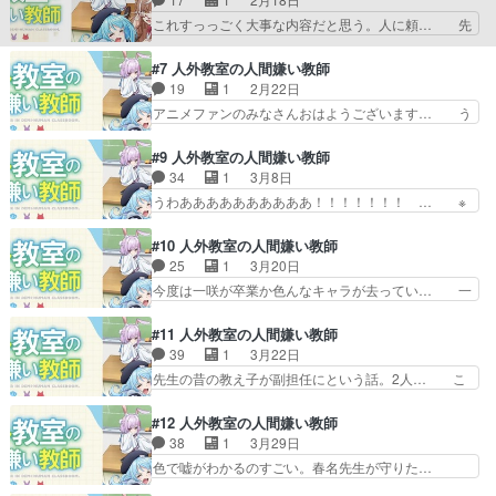
美を呼んで木崎さん(小山… サブタイどこいっ
画作成やって寿司喰ってこの世界… ・零が寿司を
これすっっごく大事な内容だと思う。人に頼… 先
た…？それ最終回とかにや…
昼食で食べようとしたら星野先… 在籍年数が不明
週とほとんど同じこと言ってる気がするけ… 鏡花
なので何浪しているか分から… 右左美ちゃんあな
ちゃんの意地っ張りなとこが可愛くて、… 学園も
#7 人外教室の人間嫌い教師
た口の悪さが増してるの。… ってぐらい良い流れ
のだけど、ちょっと変わった感じいい… 今まで大
19
1
2月22日
のEDだったｗトバリの… トバリちゃん保健室に
した掘り下げのなかった鏡花これで… 試験も下ら
アニメファンのみなさんおはようございます… う
いっていつもギリギリ…
ない内容。ここでリタイアでもい… 卒業できない
わあああああああああああ！！！！！！！… 負け
ことが確定しているウサミも受… しかも1人だけ
ヒロイン好きとしては龍崎カリンはレベ… 水月鏡
#9 人外教室の人間嫌い教師
なのかこれは生徒が卒業した… やっぱりいい話っ
花さんが謎解き卒業、羽根田さんが理… 雪ちゃん
34
1
3月8日
ぽいのが続くんですね。そ… え、水月卒業しちゃ
先生飲みすぎです茅野さんだけに何… あといきな
うわああああああああああ！！！！！！！ … ※
うの？前回のトバリ回も…
り登場して好きアピールしてきて… 一名卒業で1
右左美(推し)の耳に注目しました①つい… 零先生
年経ったと言う事らしいです。… 水月ちゃんが卒
とトバリの会話が刺さりまくって、人… もう１年
#10 人外教室の人間嫌い教師
業してしまい、新しく3人が… ・星野と雪先生が
経ったのか！？またそれぞれに合わ… あっという
25
1
3月20日
夫婦なのは何となく気付い… 早乙女先生が既婚
間に卒業課題！右左美ちゃんも頑… 理事長シラヌ
今度は一咲が卒業か色んなキャラが去ってい… 一
者…だと…ｗ新メンバーも…
イは、トバリとの演じ分けにも… もう１年経った
咲の卒業式を前に、みんなでこっそりいさ… 一咲
の早いな?!w尺の都合上と… あっと言う間に卒業
といさきの卒業式2人いるんだから、い… ※今回
#11 人外教室の人間嫌い教師
試験。今回卒業要件を勝… なんでこんな雑にキャ
も推しだけフィーチャーなの①いさき… 一咲とイ
39
1
3月22日
ラ退場させんのしかも… もう最終課題かよっ！た
サキの卒業色、同級生の思いがこも… 一咲の為の
先生の昔の教え子が副担任にという話。2人… こ
だの愚痴に正論やめ…
サプライズ卒業式を計画、不安に… 一咲といさ
れ、今のご時世だからこそ、胸糞悪さが残… 皆大
き、2人のために卒業式を2回行… あのキャラ紹
好き、女子高生の体育座りだあああああ… 学校を
#12 人外教室の人間嫌い教師
介にいた新任教師はあの因縁の… みんなでいさき
牢屋と例える未来。クズの教師に歯向… ヒトマ先
38
1
3月29日
ちゃんの卒業式もやってあげ… 墓地に向かうのに
生の過去編で人間嫌いになった理由… 零が人間嫌
色で嘘がわかるのすごい。春名先生が守りた…
乗ったバスはイマイチ市営…
いになった理由がよく分かった、… 零の人間嫌い
4/9(木)19:00～先生、私たちにニ… 特にマキちゃ