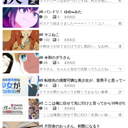
ラストシーンは良かったですね。村人が故に… 村
体の最多成仏回ジェッ…
想を買ってくれる人がいるというも… 初めて自分
人のレベル上げは鬼モードフィンガーシリ… アリ
の漫画が売れた時の感動、懐かし… 初めて本が売
スと10年後に結婚の約束をした鏡ずっ… カジノ
#8 バンドリ！ ゆめ∞みた
れた喜びように貰い泣き。隣の… コミティア開幕
スタッフ募集するも集まらない更に追… 王命でク
23
3
8月6日
前でひちしきり受ける^^先… 「SEDESUのコミ
ルルの監視をすることになったデビ… 最強の村
ギスドリ始まりましたーーー！！！！ユノ、… 都
Po!日記」#496…
人・鏡との出会いで少しは変わった… やはり何か
子さんがめっちゃ情緒不安定になってて怖… 超回
悲しい過去がありそうな。鏡のも… パルナの魔族
復を見守っていかないと、ですね！！み… 開幕聞
#6 ヤニねこ
への恨みは根深そうやね姫を舐… 新キャラが登場
き取りスタッフに定治いなかった？ま… ののちゃ
132
4
8月6日
早々変態扱いされてる件。タ… まだまだお元気そ
んのお手当てはお節介だったりする… ビオラの立
小林ゆうが出てるだけで少し面白い。なお内… 達
うなお声で……不意打ち過…
ち回り害悪すぎるお近づきの印が… ・律っちゃん
郎が獣人に◯◯◯される強制百合を期待し… ヒグ
明るくなったね♪・メンバーの… 一難去ってまた
マドンってなんなん！？人見知りっぽい… なんな
#6 令和のダラさん
一難、律がビオラの呪縛から… 「私はあなたが嫌
ら下ネタ0じゃなかったかこんな回が… 他のエピ
66
4
8月6日
いなんです」「バンドやめ… 何が起きているの
ソードに対してマイルドな回だった… 今回はだい
ダラさん、ちゃんと自分で仇取ってたんだね… ワ
か！？次週、みゅーたいぷ…
ぶある程度抑えてる？w感じな気… アルねこ、そ
イが必死でケロロじゃないのよケロロじゃ… ロボ
うはならんやろ映画のワンシー… さっきまで生き
ットに憧れてビーム撃ちたいと…そうい… 余りに
#5 転校先の清楚可憐な美少女が、昔男子と思って一
ていたゴキブリ死んでるGP… アルねこ危険です
も凄惨なダラさんの過去ダラさんの６… 過去編は
10
1
8月6日
よね。健康的な面で··江… 酔い潰れ行き着いた江
これで一区切りかなギャグも面白い… ガンガガン
クラスの男たちのノリが軽くておもろい春希… 沙
ノ島で、朝日を眺めな…
♪薫がなんかしっかり歌ってロマ… 姉巫女の誤
紀は隼人への片思いを拗らせているタイプ… みな
算、クソみたいな嫉妬の末路よ。… 私、そんなに
もちゃんが透けブラしててびっくりして… レベル
#5 ここは俺に任せて先に行けと言ってから10年が
日頃からガンガン言うてないで… このアニメはど
のキャラが登場。相変わらず顔や体の… 隼人が春
10
1
8月6日
こに行くのだろう、面白すぎ… 姉のした事はただ
希の級友を巻き込んだイジりに動じ… 第５話を
「ここは俺達に任せて先に行け！全員いい奴… 過
単に一族を絶滅させただけ…
U-NEXTで視聴しました。視聴… ラブコメで天然
去、あとを託したロックが今、2人にあと… 木下
ジゴロというかナチュラルヒ… みなもと仲良く話
鈴奈（@0suzuna0）が【マリー… 村ごと乗っ取
#5 片田舎のおっさん、剣聖になるⅡ
す隼人を見てなぜか不安に… 無理なダイエットは