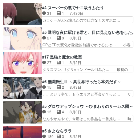
う着れないからってどういう意味だろうな… ミミ
けて外泊届にサインをもらっ… 長崎から大会のた
を人間に戻して欲しいでも自分達が代わ… ご視聴
#4 スーパーの裏でヤニ吸うふたり
めに東京へ!/でも観光よ… 旅の支度全部やってく
ありがとうございました見るたびに切… 誰かと思
31
1
7月30日
れる先輩、なんだかん… 第５話をｄアニメストア
ったらちゅー先輩か。しれっと相方… 第５話感
ガラケーがぶっ壊れたので仕方なくスマホに…
で視聴しました。視…
想：コ□した相手にも家族や…､戦… つらい回
佐々木さんとは同い年くらいに思ってたけど… や
だ……つらすぎる……。エスタ先輩… 今週のシー
はり出オチ感が否めず、エピソードの打率… 田山
#5 透明な夜に駆ける君と、目に見えない恋をした。
ナとミミも可愛かった2人の関係… 確かに相手に
さんが佐々木さんに沼っていく…こんな… 佐々木
27
3
8月3日
も家族や大切な人はいるけど、… 白シャツが作業
さん、腕フェチなんですね笑最近まじ… 佐々木が
OPとEDの変化が象徴的前話でかけるには… 小春
着みたいなもんなんですかね…
ガラケーからスマホに変えるって、… もうドラマ
の透明なモヤのかかった世界。どんな女… そう
版孤独のグルメファンコンテンツ… 「お腹冷えち
か、こんな風に見えてるのかぁ。かける… 完全な
#17 黒猫と魔女の教室
ゃわない？佐々木さんの優しさ… 先行で見た時よ
両片思いになりましたねぇ…OPとE… 余計な物
27
1
8月2日
り2人のやり取りに癒しを感… ABEMA版の7〜8
は描かず白く靄がかった小春ちゃん… 光も感じな
タリスマン、｢グリ○ィンドール!!｣みた… 最初の
話佐々木が実年齢以上…
い完全な盲目なんやね…おめかし… 母役に能登さ
障害ゴーレムを全員で力を合わせて倒… アリアは
んって禁じ手使ってきたー！E… 今回は小春視点
ホントスピカが大好きだよね。ツン… 一等級ポテ
#6 無職転生Ⅲ ～異世界行ったら本気だす～
も描かれていて良かった本当… 股に海豚を挟み水
ンシャルのアリアちゃん可愛くて… そういや、ア
15
2
8月3日
上バスでの会話を反芻…恋… OPEDとも無人バー
リアは能力は最上級のくせに、… とうとうアリア
」、という事で、もうエリスと再会か？っと… サ
ジョンから主人公２人…
と直接競う場がきたこれまで… 毎度ながらのスピ
ラの再登場によってルーデウスの成長が確… 人間
カの顔面芸推しのハナちゃ… クソレビュータリス
関係の清算が粛々と進められているサラ… サラと
#5 グロウアップショウ ～ひまわりのサーカス団～
マン趣味ダダ漏れで好き… 期末試験が始まろうと
の関係に対して完全に「昔の女」とし… ルーシー
15
4
8月3日
しておりスピカは対策… 能力鑑定胸像タリスマン
にデレるルディが完全に親バカで微… サラとは会
なんやかんやで、今期はこの作品を一番推し… 時
氏容姿も評価してし…
ってほしいちゃんとした別れ方し… サラは未練0
給50円じゃ借金は減らない(^_^;サ… 葵ちゃん可
だと言っていたけど人の気持ち… 実は結構好きな
愛すぎるな楠木ともりちゃんのね… デフォルメさ
#5 さよならララ
キャラモヤモヤする別れ方だ… 役で出演させてい
れた表情が特に多かったのが印… 葵＆茜の回も良
189
3
8月2日