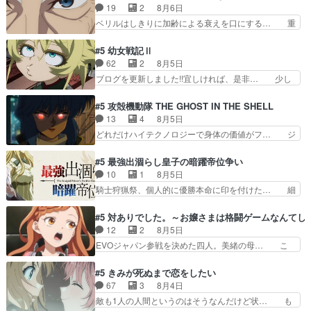
られてたら流石に気付かないか… 《漫画版少し読
19
2
8月6日
禁物だけど、なかなか結… 「これからもお手入
んだことある》エリックとゴ… ロックは敵に容赦
ベリルはしきりに加齢による衰えを口にする… 重
れ、がんばりゅ」ありが…
無くブスっといくから気持… 勇者パーティー再結
ねた歳のせいにしていた限界を超えて命の… いい
成して先にいけで激アツ… 爆縮、幻覚、主人公結
んじゃないですか。魔物の群を発見した… アマプ
#5 幼女戦記Ⅱ
構エグいことするよな… ねぇ猫耳ガール、敵の根
ラにて視聴終わり！サーベルボア討伐… を言い訳
62
2
8月5日
城に乗り込む事を同… 世もや替えが利くと復活P
にしたくないものですねwボア狩り… 先生として
ブログを更新しました!!宜しければ、是非… 少し
とは？！もう来週…
のベリルが好きだけど、今回みた… 4人だけでサ
でもマシな負け方を選んだゼートゥーア… ゼート
ーベルボアを狩りに行く。野営… ・実家周辺でサ
ゥーアの唯一の手駒が強すぎる笑あお… 私にとっ
#5 攻殻機動隊 THE GHOST IN THE SHELL
ーベルボアが暴れてると聞い… ちょっと年齢の事
て完全にご褒美回ゼー様の葉巻シー… やはりター
13
4
8月5日
を言いすぎとゆーか言い訳… ベリルの母もやはり
ニャが後方指揮だと展開に迫力が… “貧乏籤百連
どれだけハイテクノロジーで身体の価値がフ… ジ
只者じゃなかったかベリ…
無料ガチャ”100連でも1回… 2期入ってから地味
ャミングも伏線になるかと思った回想シー… フチ
だよね。ただでさえ幼女… 「餌になってもらわね
コマだいぶ理性持ち始めた。この世界の… 原作読
#5 最強出涸らし皇子の暗躍帝位争い
ばならぬ」って言葉に… ゼートゥーア左遷によっ
んだのもう何年も前なのに、覚えてる… コイルの
10
1
8月5日
て参謀本部の連携が… 緊張感ある戦闘描写とギャ
汚職を突き止めるべくバトーの指導… やまとん1
騎士狩猟祭、個人的に優勝本命に印を付けた… 細
グ今週の『有能な…
号はどこの部分で使うのだろう？… 日本とロシア
かい設定を考えるのが面倒な時は古代魔法… エル
が絡む政治の話かつ色々な用語… 第５話を
ナがチートすぎる笑アルは最初から自分… プラネ
#5 対ありでした。～お嬢さまは格闘ゲームなんてし
primevideoで視聴しまし… 前回同様『イノセン
ット・ウィズ展開アツいな「騎士狩猟… 麦茶どこ
12
2
8月5日
ス』を含む押井・神山版… 第５話「EPISODEラ
ろかタイトル通り麦茶の出涸らしぐ… 第５話を
EVOジャパン参戦を決めた四人。美緒の母… こ
ストの母親の気持…
ABEMAで視聴しました。視聴に… 復讐に燃える
の作品に唯一足りないと思ってた(無くて… 見た
吸血鬼兄弟の弟ですいいキャラ… クリスタ皇女
目は気品溢れてるのに中身は…美緒ママ… テー
#5 きみが死ぬまで恋をしたい
が“萌え”なのでこの娘が皇帝… ウサギ好きそうな
マ：格ゲー大会に行くには？感想は、美… 大会を
67
3
8月4日
王女殿下がかわいい。幼馴… ついに始まった狩猟
前に格ゲー熱が高まる一方、百合の本… 東京で開
敵も1人の人間というのはそうなんだけど状… も
祭。エルナの活躍で上位…
催される格ゲー大会に参加すること… Japanに向