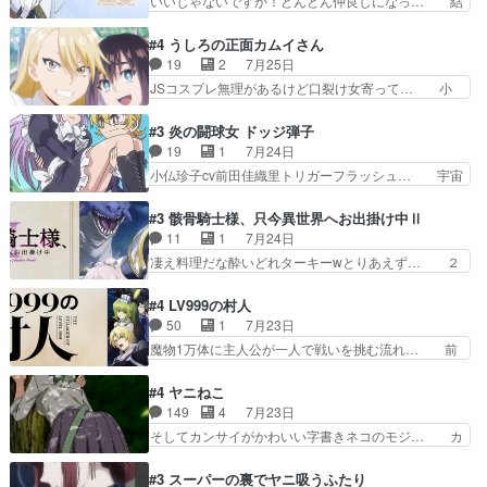
いいじゃないですか！どんどん仲良しになっ… 結
りでエヴァの加持さん思…
ー現実版初登場！バレーボールに… 藻掻きながら
婚初日で君を愛する気はないものはやはり… 今期
前に進もうとするあられと律少… ビオラスマイル
の恋愛系で1番これが好き。愛する気は… 今晩
#4 うしろの正面カムイさん
で相手の緊張を解く相手の共… たまったアニメ
は、2130頃からシンデレラガールズ… 公爵の妻
19
2
7月25日
50本だってｗ今日も帰った… マネージャー実在
なのに着てる洋服がシンプル。テー… まあ、これ
JSコスプレ無理があるけど口裂け女寄って… 小
した大逆風のハズなのに全…
は見なくていいな。むしろ判断が… 自分でも気づ
学生コスには無理あるぞ。そのベットの下… シヅ
くほど嫉妬してる様子は可愛い… 次期公爵様がな
カちゃんがヤバすぎてボキキしそう(ぇ… 口裂け
#3 炎の闘球女 ドッジ弾子
ぜかヒロイン化していますデ… 【今夜のアニメA
女って人を襲うって知らなかった…ポ… そのスタ
19
1
7月24日
は…】前向き没落令嬢×こ… 「ぼやっとしてたら
イルで小学生ファッションは口裂け… 相変わら
小仏珍子cv前田佳織里トリガーフラッシュ… 宇宙
菜園の領地の外まで開墾…
ず、尺の都合なのか原作漫画の細か… 除霊士カム
背景でナレが始まり音楽が1本引きギタ… 珍子を
イと助手シヅカのエッチで笑える… 今回はかつて
いたぶってるのか！？Cパートで懐か… 普通にド
#3 骸骨騎士様、只今異世界へお出掛け中Ⅱ
昭和キッズを恐怖のどん底へ突… 現代で有名な口
ッジが激アツ。いや羽仁衣が初めて… 優谷優の声
11
1
7月24日
裂け女登場！お市ちゃん、ポ… ろくろ首の除霊シ
優に「ちんこ」って言わせてて興… 珍子ちゃ
凄え料理だな酔いどれターキーwとりあえず… ２
ーン「悪霊退散」のパチン…
ん………！！！！？！先週に引き続… これは意図
期第３話感想：まさか最初に出て来た兄妹… 妹想
的に1～2話でスルーしたことだ… これは本作に
いの良いお兄ちゃん！！現場も楽しかっ… 第３話
#4 LV999の村人
限ったことでなく、最近のアニ… 東山朱莉
をｄアニメストアで視聴しました。視… ローデン
50
1
7月23日
（AkariHIGASHIYAM… こんなに可憐で可愛い泣
王国ホーバン領を訪れたアーク一行… 1期に引き
魔物1万体に主人公が一人で戦いを挑む流れ… 前
き虫メイドが僅か3…
続き２期にも出演させていただけ… 1期の頃から
半は魔族へ恨みを持つだろうパルナの強い… 両親
思ってたんだけどヒロインのエ… 依頼を受けて問
を魔物と人間に殺された鏡の生い立ち。… 勇者た
#4 ヤニねこ
題解決特筆する事は無いが、… 今週もありがとう
ちを信じてアリスを預ける、鏡を信じ… 勇者パー
149
4
7月23日
ございます耳がヒクヒクな… 時計台に登ってるの
ティが仲間になった！？会話が通じ… 鏡の過去、
そしてカンサイがかわいい字書きネコのモジ… カ
見ると挟まれないか心配…
辛すぎて胸が苦しくなりました…… 最初、勇者パ
ンサイねこさん、魅力的な姿と表情が可愛… お前
ーティは対話すら拒んでいたが… ちょ、またタカ
は『ちんこ』によってリミッターが外れ… 今回は
#3 スーパーの裏でヤニ吸うふたり
コちゃんの性別が間違えられ… 鏡の両親がモンス