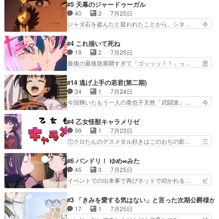
いバトル回の最後に、予想外の引きシン… これっ
#5 天幕のジャードゥーガル
子にも優しいし可愛いしこの… ユキノさんから玲
て作者が描きたいのは"ユルの物語"… デラさんの
40
2
7月25日
夜の父親の話で、そのイメ… あやかしの頂点に立
秘密がちょっとわかった回、正直… 左さんと刀持
ジャダ石を盗んだと疑われたことから、シタ… 今
つ鬼龍院家の現当主が息…
ちさんが対決♪あとどこぞのじ… 何処も彼処も言
回のシタラは表情が豊かで、モンゴルでの… だい
ってる事が全部嘘じゃ無さそ… 戦況が目まぐるし
ぶややこしいことになってたオープニン… テンポ
#4 これ描いて死ね
く動いていてずっと胸が熱… 同時視聴｜
も良いし毎話良いところで引くから全… 盟友ドレ
19
2
7月25日
DaemonsRealm｜リア… これまで騙していた東
ゲネ后との出会い。次週のドレゲネ… さて、登場
最後の最後急展開すぎて「ゴッッッ！！」っ… 思
村を捨てて新郷家に来…
人物多いけどついていけるのか私… 今回は遂にド
ってた以上にセリフとかしっかりした漫画… 今回
レゲネ登場という話彼女の在り… チャガタイ兄さ
は泣かなかった！漫画描きのハウツー回… この作
#14 逃げ上手の若君(第二期)
んがめっちゃ可愛かったなド… まさかの展開にめ
品はこういうのをズバッとキメるの上… 藤子不二
34
1
7月24日
ちゃくちゃテンション上が… チャガタイの所へ密
雄に親しんだ人にはとてもフィット… 赤福のヌル
今回輝いたもう一人の亜也子天然「武闘派」… 今
偵に行ったはずがドレゲ…
ヌルした動きとかネームを褒めら… 漫研が気にな
回は強敵小笠原貞宗と時行の対面内容盛り… 言い
って仕方ない先生がかわいい。… 漫画のノウハウ
逃れすら逃げ上手亜也子のアシストに支… そう
#4 乙女怪獣キャラメリゼ
から新たな仲間まで。本作品… 今回エンディング
か、亜也子もまだ9歳なのか‥ときゆき… 「亜也
99
1
7月23日
テーマが流れるのが早い（… この作品の世界に
子のドキドキ・大作戦！・長寿丸を一… 目玉と耳
①クロたんのデスメタル好きはこのおぢの影… 三
も、一応デジタルという概…
を相手に言葉で繰り広げる戰もノラ… 時代設定ど
石さんのキャラなんかミサトさんっぽいな… なん
うなってる笑目力が強すぎて睨ま… ときメモ画面
か好きになれんキャラだなぁ作品もイン… 相変わ
#6 バンドリ！ ゆめ∞みた
からのいらすとやは草だった。… 今回は亜也子回
らず生物学者には見えないわね響野君… 正体を知
45
3
7月25日
でしたね頼もしさと乙女らし… 貞宗、キモいギョ
らないのにどちりも肯定してくれた… 黒絵がハル
イベントでの出来事で再びネットで叩かれる… ビ
ロ目としか思ってなかった…
ゴンになっても、南を助けて大事… OPにデスボ
オラの次の一手が動き始めました。それに… ビオ
入ってるのは黒絵がデスメタル… 黒絵が男で唯一
ラがまじで何がしたいかわからん！先生… 陰キャ
#3 「きみを愛する気はない」と言った次期公爵様が
心を許す、母の友達である光… 黒絵の可愛さレベ
の間合いにスルっと入ってきて相手の… ビオラが
17
1
7月25日
ルが止まらない。南くんと… 黒絵の母とのやり取
都子さんを籠絡しに来ててやばいぞ… マネージャ