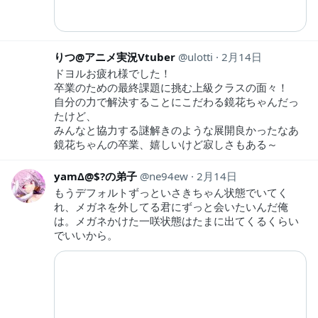
りつ@アニメ実況Vtuber
ulotti
2月14日
ドヨルお疲れ様でした！
卒業のための最終課題に挑む上級クラスの面々！
自分の力で解決することにこだわる鏡花ちゃんだっ
たけど、
みんなと協力する謎解きのような展開良かったなあ
鏡花ちゃんの卒業、嬉しいけど寂しさもある～
yamΔ@$?の弟子
ne94ew
2月14日
もうデフォルトずっといさきちゃん状態でいてく
れ、メガネを外してる君にずっと会いたいんだ俺
は。メガネかけた一咲状態はたまに出てくるくらい
でいいから。