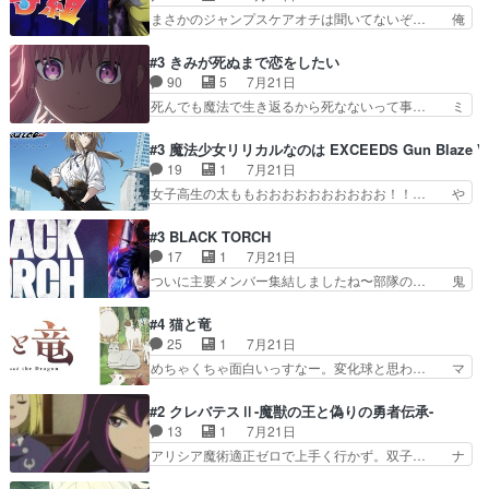
に家事の負担がかかってい… 三岳さんが隼人にと
は後に何らかの際に活躍するんやろ… アイシ
まさかのジャンプスケアオチは聞いてないぞ… 俺
って妹扱い止まりそうな…
ャ、、、なんと末恐ろしい妹なんだ！… ルーデウ
んちの押し入れどーなってるんだよー？あ… メチ
スが財宝の取り分をもらうときに多… 残り湯なら
ャ子の従姉妹シュラ子登場。主人公眼福… 跡目争
#3 きみが死ぬまで恋をしたい
しゃあない。狂犬かくましいつ来… 本作はぬるい
いの新キャラ登場で、今回はシュール… めちゃ子
90
5
7月21日
ハーレムではなく、真面目に一… エリスはしばら
のいとこかわいい今回主人公の驚き… メチャ子を
死んでも魔法で生き返るから死なないって事… ミ
くEDだけやね。アイシャ、…
くしゃみと鼻水が止まらなくなる… お父さんに押
ミ不在の際のシーナ、アリとセイランとの… ミ
し付けられた本独特やし、おま… シュラ子ちゃん
ミ、最後のその顔は怖いよ...。てかタ… もはや人
#3 魔法少女リリカルなのは EXCEEDS Gun Blaze Ve
をちびっ子にしたあの玉、も… 半裸の警官の方が
間なのかも怪しい戦闘シーンがない… 今話第LO
19
1
7月21日
怖い。ライバルキャラかわ… 霊媒師が人の肩に霊
／原画で参加させていただきまし… 皆大好き、ロ
女子高生の太ももおおおおおおおおおお！！… や
を乗せるな笑なんてモノ…
リの全裸だーーーーーーッッッ… シーナとミミが
っぱり、そんなはまって見てる感じでは、… 『久
友だちになってよかった。ミ… ダークな世界観に
瀬シイナと夜海トワ』今回はフォロワー… なのは
#3 BLACK TORCH
芽吹く百合の花。ミミ(c… ルームメイト1ヶ月経
と出逢い炎の魔人の能力を人類の為に… ・シイ
17
1
7月21日
ってシーナがミミの人… もう後戻りできないぞ」
ナ、トワと出会う親近感を感じる2人… 篠宮マナ
ついに主要メンバー集結しましたね〜部隊の… 鬼
してくるとは思わん…
が登場したけど公式サイトに20歳… リリカルな
子母神、桐原との馴れ初めは多分に衝突気… 絵に
のはらしい、人間ドラマが始まり… この2人めっ
描いたようなチョロインだったな。下半… 前回か
#4 猫と竜
ちゃ食うやん魔人狩りチーム強… 人類滅亡寸前ま
ら引き続いてじいさんとの決別の冒頭… あっちは
25
1
7月21日
で追い詰められていたのに、… 第３話をU-NEXT
呪霊でこっちは物怪。忍者っぽいア… 護衛対象と
めちゃくちゃ面白いっすなー。変化球と思わ… マ
で視聴しました。視聴…
なる弐郎を連れて隠密局へ、彼の… →現状展開が
インからローゼマインへ重要回をちゃんと… 何世
王道パターンなので無難という… 保護対象となっ
代もの猫たちの誕生と成長を見守る猫竜… 前回猫
#2 クレバテスⅡ-魔獣の王と偽りの勇者伝承-
た弐郎は鬼子母神一華の護衛… 護衛はお尻一華、
たちで熊退治をしていた中の一匹の猫… と思って
13
1
7月21日
ここは定番やっぱ物の怪の… ①敵は会話してる最
みにいったらクロバネのCV.速水… 「おじちゃん
アリシア魔術適正ゼロで上手く行かず。双子… ナ
中の同乗者を物音一つ発…
は身内に甘い」で、いきなり笑… ガチで素晴らし
イエちゃんが不憫な立場になっててめっち… 自己
すぎる……。長命種によって… 前回巣立っていっ