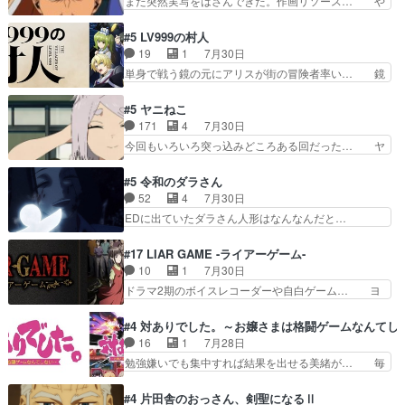
また突然実写をはさんできた。作画リソース… や
で祓えることは何とな…
「想い」をこめよう｣娘に漫画であ… 何回この作
るべきことが逃げる事と分かると水を得た… 30
品に泣かされるのだろう。光が藤… ホテル泊まっ
歳まで童貞だと魔法使いになれるという… こっち
#5 LV999の村人
てコミティアっていいなあ。同… コミティア参加
の諏訪の三大将もまたクセが強いw色… 頼重が完
19
1
7月30日
のしおりを徹夜で作る先生(… お母さん、娘にあ
全にブレーンだよね毎回敵キャラが… 弧次郎「欲
単身で戦う鏡の元にアリスが街の冒険者率い… 鏡
んな漫画描かれたら泣いち…
を我慢して強くなれるなら大飯食… 変化球な演出
浩二はゲーム世界に飲み込まれた転生者と… みん
も交えながらの状況説明が本当… LOで参加させ
なががんばってくれたアリスの父ちゃん… 成長限
#5 ヤニねこ
ていただきました！最終的に… この高らかなDT
界が999である村人と定めた上位存… 大規模バト
171
4
7月30日
宣言、合田一人に通じるも… この作品は近年稀に
ルシーンなのに会話してばっかり… やっぱり勇者
今回もいろいろ突っ込みどころある回だった… ヤ
見るおっさんキャラの充…
より強かったか笑統率力LV9… 普通の人間の親子
クのクワガタ取りの話が尋常じゃない雰囲… 妹子
やーん総務課長と娘の女子… これがこの世界の仕
ちゃんの恋愛話をしたり、タバコを生産… ここう
#5 令和のダラさん
組みか‥Lv200帯の… そのために役割を超越する
っすら思ったことズバリ言ってくれて… おかし
52
4
7月30日
者の出現させるた… アリスのお陰で他の勇者達も
い、さわやかだ 世話好きの陰に支配… ヤクねこ
EDに出ていたダラさん人形はなんなんだと…
共闘してくれ魔…
のクワガタ取りの話見て切なくなっ… 普段は選別
『ダラさんと呼ぶ者が生まれた日』をダラさ… 陰
された4～600レスを2,30… 隠し方が密売人のそ
惨な過去がきっちり現代に継承されている… ダラ
#17 LIAR GAME -ライアーゲーム-
れww唐突な作画力の正… なんか今日はかなり一
さんと姉弟の母との出会いの話やはりダ… ダラさ
10
1
7月30日
瞬で終わっちまったっ… 先週と比べてまだまとも
んの過去話も佳境…げに恐ろしいは人… 第５話感
ドラマ2期のボイスレコーダーや自白ゲーム… ヨ
に見えた。4話は過…
想：２人の過剰な貢ぎ物?の礼とし… 第５話感
コヤは人間の弱い所をつくのが抜群に上手… 昼の
想：姉のお誕生会にダラさんを招待… 部分的に時
国の奴らも馬鹿が多いが、夜の国も同じ… ご視聴
#4 対ありでした。～お嬢さまは格闘ゲームなんてし
系列が4話と入れ替わってるのね… こんなデカイ
ありがとうございました来週もよろし… 握った◯
16
1
7月28日
のどうやって運ぶんだよ！？姉… ダラさん、人型
治郎（中の人的に）仲間であるプレ… ヨコヤの頭
勉強嫌いでも集中すれば結果を出せる美緒が… 毎
形態にもなれるんか!?w髪…
の回転の速さと人間の心理を利用… 夜の国のヨコ
晩スト６対戦を楽しむ４人。だが、期末試… どん
ヤ支配がますますひどく……。… ヨコヤは飴と鞭
なゲームも相手が強すぎるとやる気無く… テー
#4 片田舎のおっさん、剣聖になるⅡ
で夜の国の独裁支配を強化、… やはりヨコヤいい