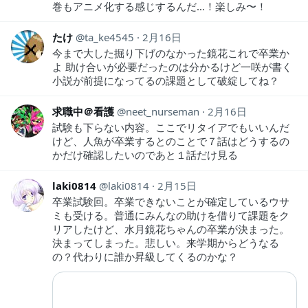
巻もアニメ化する感じするんだ…！楽しみ〜！
たけ
ta_ke4545
2月16日
今まで大した掘り下げのなかった鏡花これで卒業か
よ 助け合いが必要だったのは分かるけど一咲が書く
小説が前提になってるの課題として破綻してね？
求職中＠看護
neet_nurseman
2月16日
試験も下らない内容。ここでリタイアでもいいんだ
けど、人魚が卒業するとのことで７話はどうするの
かだけ確認したいのであと１話だけ見る
laki0814
laki0814
2月15日
卒業試験回。卒業できないことが確定しているウサ
ミも受ける。普通にみんなの助けを借りて課題をク
リアしたけど、水月鏡花ちゃんの卒業が決まった。
決まってしまった。悲しい。来学期からどうなる
の？代わりに誰か昇級してくるのかな？