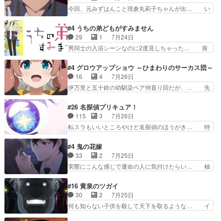
怖がりやったかあスピカな… 鏡の世界への突入と
感情が出てきてて良い方向に進んで… 第５話を
今回、元みずはんこと現倉丸莉子ちゃんが出… い
新たな依頼サブタイトル…
ABEMAで視聴しました。視聴に… クリフとエリ
や、これけっこうおもしろいかも知れん。… 王子
ナリーゼさんが夫婦になり、ノ… エリナリーゼ様
様とは...本当の愛とは...なんぞ… テンポの良いボ
#4 うちの弟どもがすみません
相変わらずで草ルディ君釣り… ルーデウスにシル
ケとツッコミで笑わせつつ、… この作品、ストー
29
1
7月24日
フィエットとロキシーとの… 離れ離れになったり
リーにも登場人物にも全く… 家で机に向かってる
男同士の入浴シーンなのに2度見しちゃった… 肩
別れがあったり絶望の大…
時の貧乏ゆすりとか、ラ… お姉ちゃんと話せ
ひじ張って素直に言葉が出てこない糸と源… 蛙を
た！！！！し、また1歩進… ヒメカの最後の言葉
散歩って逃げるよね！糸と類を助けよう… 類の面
#4 グロウアップショウ ～ひまわりのサーカス団～
に、ララは何を思うのだ… 息をするかのように3
倒見るのが1番大変そう糸は誰とでも… 源くんを
16
4
7月26日
話まで視聴。2026… ララの王子様探しが本格的
甘えさせるまでの糸と周りの出来事… 源くん、甘
伊万里と五十鈴の幼馴染ペア仲直り回だが、… 先
に動き出した回。…
えちゃうぞ宣言。思ったよりラブ… 糸ちゃんのま
週の雫スヴェトラーナ回に続き、今回は伊… い
っすぐな言葉、わたしも原作を… 主人公が当初の
や、これ素晴らしいコメディアニメだな。… 水着
#26 名探偵プリキュア！
目的を忘れてますますヤング… でも央太と親しく
回なのにビキニじゃない！これは時代背… 今回は
115
3
7月26日
するのは嫌。世話を拒んで… ゴメス（カエル）外
推しの吾野伊万里ちゃん担当回。これ… 伊万里さ
転スラもいいところやけど名探偵のほうがき… 特
で散歩させてたのか(*…
んの手品回であり水着回ね。瑞佳ち… 売り上げが
に板野サーカスはプリキュアで見れるとは… あん
上がっても借金返済へで何故か海… 父親のスパル
なはプリキュア仲間には自分が未来から… の活
#4 鬼の花嫁
タ教育のせいで瑞佳がヒモカス… 伊万里ちゃんの
躍、敵を圧倒ってのはおおよその流れだ… キュア
33
2
7月25日
人前での苦手意識を抱えなが… 第４話をｄアニメ
エクレール初変身＆初戦闘。プリキュ… キュアエ
実際にこんな感じで運命の人に気付けたらい… 柚
ストアで視聴しました。視…
クレールは強いが力を制御できない… キュアエク
子は玲夜の屋敷に住む事になり使用人達は… 運命
レール可愛く最強つよい!!!!… 緊張感があるけどピ
の花嫁は一見すると甘い夢、理想の天国… 玲夜さ
#16 黄泉のツガイ
ッコロで始まってちょっ… バカおもろいやん
んのご両親の登場ですこの世に数多い… 玲夜のお
30
2
7月25日
www実質まどマギやんけ… しかも実質的にエク
父さんが石田彰だったことに驚きを… 主人公自分
何も知らない子供を殺して天下を取るような… イ
レールが倒したビルであ…
の立場わかって無さすぎやしまた… ヨミツガと
ワンの刀が斬った者の中にまさかの…影森… 激し
BLEACHは完全に豪華な展開… 透子ちゃん、柚