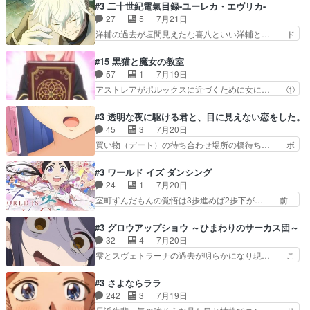
紹介の時台に乗ってるサラサ可愛いw学… ナイ
#3 二十世紀電氣目録-ユーレカ・エヴリカ-
た子猫たちのその後が描か… 王子の旅の始まりは
エ・シフォンリッツの出番が多くて嬉し… 石田で
27
5
7月21日
確かにそうでしたよね！… リゼロ見終わっちゃっ
こいつワルだな。なぜ大猿に変身した… 2冊目の
洋輔の過去が垣間見えたな喜八といい洋輔と… ド
てほのぼの系がいいか…
トアの書は学長の手に1話冒頭と合… アリシアと
タバタしたけど兄の遺した目録に記された… 洋輔
クレンのソルセインでの潜入生活… 元は勇者だっ
が目録に固執する理由もほぼ明らかとな… これ京
#15 黒猫と魔女の教室
たのにロリ化されて学生にされ… これはいい黒沢
アニだったのかそのわりにはそこまで… 清六兄ち
57
1
7月19日
ともよ。笑いのセンスも合う… ナイエのリアクシ
ゃんと喜八、清六と洋輔それぞれの… 化学的作用
アストレアがポルックスに近づくために女に… ①
ョンが面白い。ローメイン…
に依りて継続して…電池と称すっ… 洋輔、清六の
魔法の図鑑が買えてヘヘーンなスピカ②今… 前半
こと好きすぎだろなんか電気で… 仲間が一気に増
はアストレアの野望による性転換、後半… アスト
#3 透明な夜に駆ける君と、目に見えない恋をした。
えてみんなで物作りで一気に… 作画は最高なのに
レア君の作戦に皆巻き込まれてて草捕… アストレ
45
3
7月20日
話がつまらない。やっぱ京… 天下り式に竹のフィ
アが作った薬によって男女入れ替わ… アルトレア
買い物（デート）の待ち合わせ場所の橋待ち… ボ
ラメントが出てきたのは…
がポルックスのこと好きとは言え… アストレアが
ソボソとつぶやく。カラオケは視覚障害が… 闇夜
ポルックスちゃんに憧れて、変… TS騒動に酔っ
を照らす打ち上げ花火。人混みの中、み… どんど
#3 ワールド イズ ダンシング
払い騒動と賑やかでいいねw… 偉大な父を持つが
んキュンが増えていく展開に毎回わく… ちょこっ
24
1
7月20日
故の悩(独自のおっぱい論… 鉄板中の鉄板、性転
と書ければと風が吹き手元にあった… 』は、率直
室町ずんだもんの覚悟は3歩進めば2歩下が… 前
換と酩酊ネタの二連発(…
に言って脚本と演出が悪いと思う… 小春の目が見
回の白拍子の死といい今回の”まぐわい”… 世阿弥
えなくなったのは先天性による… 冬月の前向きさ
が主人公の漫画がアニメになったらし… 壮絶だっ
#3 グロウアップショウ ～ひまわりのサーカス団～
と、空野の億劫さがリアルだ… かけると小春、二
た…30分で2時間の映画のように… すべての表現
32
4
7月20日
人が一緒に過ごす時間が描… ヒロインの目が不自
がピタリと揃った傑作本当に素… たまに現れて謎
雫とスヴェトラーナの過去が明らかになり現… こ
由だから音を大切にして…
のアドバイスをしてくれるお… 可愛いキャラデザ
のアニメは足首を休ませるという事を知ら… 愛知
からは想像できない顔芸、… 父、大舞台へ立つこ
県豊川市付近が舞台なのか～現地にも出… 前回に
#3 さよならララ
とが決まる。更に父から… 再び鬼夜叉を導く、素
引き続き、今回もおぱんつであります… キャラク
242
3
7月19日
性不明の彼の名前を知… 恵まれた身分に甘え、修
ターが可愛いのはもちろん、ストー… 皇ではなく