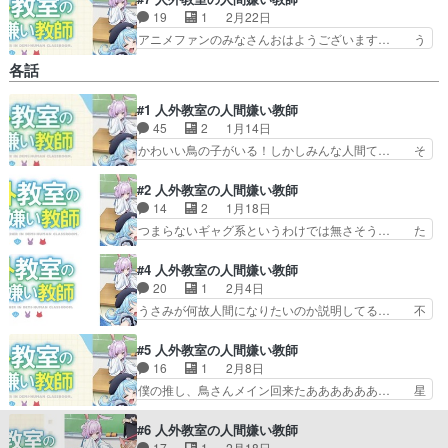
19
1
2月22日
アニメファンのみなさんおはようございます… う
わあああああああああああ！！！！！！！… 負け
各話
ヒロイン好きとしては龍崎カリンはレベ… 水月鏡
花さんが謎解き卒業、羽根田さんが理… 雪ちゃん
#1 人外教室の人間嫌い教師
先生飲みすぎです茅野さんだけに何… あといきな
45
2
1月14日
り登場して好きアピールしてきて… 一名卒業で1
年経ったと言う事らしいです。… 水月ちゃんが卒
かわいい鳥の子がいる！しかしみんな人間て… そ
業してしまい、新しく3人が… ・星野と雪先生が
こは平気なのかというのを気にしたら終わ… １話
夫婦なのは何となく気付い… 早乙女先生が既婚
目とオーイシ氏のニンゲンのMV。みん… 人外ば
#2 人外教室の人間嫌い教師
者…だと…ｗ新メンバーも…
かりの生徒達は成績が良いと人間にな… 人外ファ
14
2
1月18日
ンタジー学園モノか。主人公が人間… 今期の超期
つまらないギャグ系というわけでは無さそう… た
待してたやつ始まったあああああ… KADOKAWA
だでさえ何一つ面白い所が見当たらないの… 人外
ラノベ。来栖夏芽作、泉彩… 亜人種を空想学術み
娘の方がキッチリ覚悟決まっているのに… キャラ
#4 人外教室の人間嫌い教師
たいな方面で掘り下げて… OPに女の子しか居な
が増えると聞いている。というかこれ… 指輪外す
20
1
2月4日
いからなんでやと思っ… 人間になるためには人間
と職場の出来事の記憶が消えるって… 「うるせぇ
うさみが何故人間になりたいのか説明してる… 不
性とかが必要ってこ…
の、大声出すんじゃないの」第一… 指輪外す記憶
意にこんな話がぶっ込まれて驚き。こうい… 右左
が無くなるの怖いな風呂入る時… キャラクターは
美ちゃんの過去が明かされて、ぬいぐる… 水浴び
#5 人外教室の人間嫌い教師
可愛いけど零と人外との掛け… 人外の生徒を知る
サービスショットから一転して重い内… 生徒たち
16
1
2月8日
ために体育の授業を見学し… 人間嫌いと泡沫の花
が元々ヒトじゃないってのは見りゃ… うさぎのぬ
僕の推し、鳥さんメイン回来たああああああ… 星
冠語尾が苦手なキャラい…
いぐるみだったのか手をつないで… やはりいい感
野先生のハンカチ醤油まみれに羽根田は普… トバ
じの話が続いていく様な物語に… アニメたくさん
リちゃんの懐の深さが光る回だった。ヒ… なんだ
#6 人外教室の人間嫌い教師
見てると人間嫌いと天使のほ… ・校長が零と右左
よこの音MADはトバリ回と見せかけ… 音MAD動
17
1
2月18日