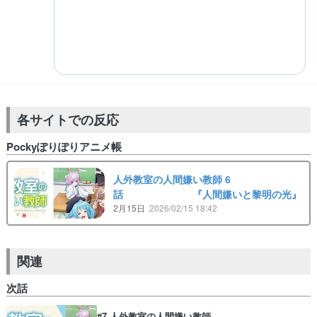
各サイトでの反応
Pockyぽりぽりアニメ帳
人外教室の人間嫌い教師 6
話 『人間嫌いと黎明の光』
2月15日
2026/02/15 18:42
関連
次話
#7 人外教室の人間嫌い教師