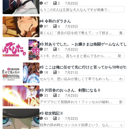
汚い要素あまりなく普通にギャグアニ… あとアイ
47
2
7月23日
ターと人間にそれぞれ命を… 胸が苦しくなるほど
キャッチが釈迦だったの本当に最高… まー、今回
もうこの2人は立派な大人なんですが画像で…
鏡くんの過去がとても残…
もコンプライアンス違反にどこま… 達郎のオチに
色々と察して見守る店長さすがです。そして… こ
は笑った慣れてくるとオチの出… 「君が下品なア
こ叡智でセクシー！ミストふっかけて嗅ぎ… あい
#4 令和のダラさん
ニメが好きでも大丈夫だよ」… あんな事こんな事
かわらず山田さんと田山さんが同一人物… 今さら
87
4
7月23日
いっぱいさせられちゃうこ… 妹ネコちゃんのバー
だけどずとまよのOP合ってるね。首… 佐々木と
薫くんに「過去の話を絵で教えて」って頼ま… 薫
ガーにタバコ入ってるの…
田山さんにロマンスの香りが漂って… 佐々木さん
にとってダラさんはもう一人の…おっぱい… 遂に
と田山さんのやり取り見てるこっ… 二人の関係が
シリアス展開になるかと思ったら全然そ… 薫が通
#3 対ありでした。～お嬢さまは格闘ゲームなんてし
「ただのヤニ仲間」から「ちゃ… 田山から消臭ミ
うは応神町立応神北小学校一方、日向… 思ったの
27
1
7月22日
ストを戴いてお礼返しをして… からかったつもり
と違う刺客出てきたwwただ関西弁… とエピソー
スト6、わたし、遥ちゃまと遊んでるから、… 新
なのに、思いもよらない佐…
ドの進みにおどろくけど、気持ち… ①作文の定番
しく先輩キャラが対戦相手として増えたこ… ま
「将来の夢」地元志向が強くな… さすがにてこ入
ぁ、こんな都合よく格ゲー女子が集まるか… 規律
#3 ここは俺に任せて先に行けと言ってから10年が
れしてきた。ミステリアスな… 弟くんから昔の話
違反は許さない人かと負けず嫌いの可愛… 何かに
18
1
7月21日
を絵に描いて！と言われた… 神をも恐れぬ姉弟と
一生懸命になっている女の子はかわい… 先の一件
セルリス、思い込みが激しくて草でもめっち… わ
ダラさんのコメディかと…
で綾と美緒は親しくなる。厳しい寮… 体育会系み
ーい、可愛い男の子キャラが出て来た～♪… 隠し
たいな点呼が行われるお嬢様学校… ３話、このタ
子前提から離れないセルリスちゃんゲル… 顎ヒゲ
#3 片田舎のおっさん、剣聖になるⅡ
イプの作品によくある『努力型… 格ゲー専門用語
生えたゴリラ系中年おっさんが男に会… どうあが
33
2
7月23日
が９割方分からんけど、俺は… 取り締まる側を仲
いても弟認定。ニワトリファイター… ここは俺に
アマプラにて視聴終わり！フィッセルの秘剣… 影
間に、これは強い。4人そ…
任せて先に行けと言ってから１０… ちょっと奇妙
のように実体のない敵は人間相手と違い、… ・魔
な新キャラは、次元の狭間への… 最近のアニメ界
術師学校を突如襲った魔狼はベリルとフ… 老いに
#3 幼女戦記Ⅱ
ゴリラに飽きてニワトリにス… セルリスには見守
対する恐怖ね。恐怖を感じながらミュ… 教頭が藪
45
2
7月22日
り役が居ないとアカンね自… すみませんセルリス
をつつきやがったのかただ、動機は… 今回は何と
戦争の辞め時とコンコルド効果という、なん… っ
萌えでした魔族の男の子…
言ってもフィッセルの活躍がカッ… 人型以外の相