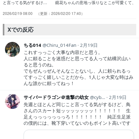
と言ってる気がするけ… 鏡花ちゃんの意地っ張りなとこが可愛くて、
… 学園ものだけど、ちょっと変わった感じいい… 今まで大した掘
2026/02/19 08:00
2026/02/20 17:40
り下げのなかった鏡花これで… 試験も下らない内容。ここでリタイア
でもい… 卒業できないことが確定しているウサミも受… しかも1
人だけなのかこれは生徒が卒業した… やっぱりいい話っぽいのが続く
Xでの反応
んですね。そ… え、水月卒業しちゃうの？前回のトバリ回も…
ちる014
Chiru_014Fan
2月19日
これすっっごく大事な内容だと思う。
人に頼ることを迷惑だと思ってる人って結構沢山い
ると思うのね。
でもぜんっぜんそんなことないし、人に頼られるっ
てすっごく嬉しいことだから、1人じゃ大変な時はみ
んな誰かに頼ってねっ！
サイバードラゴン＠進撃の幼女
cyber_dragon28
2月19日
先週とほとんど同じこと言ってる気がするけど、鳥
さんのスカート短ッッッッッッッ！！！！！！ 生
足えっっっっっっっろ！！！！！！！ 純正生足派
の僕的には、靴下穿いてないのもポイント高いです