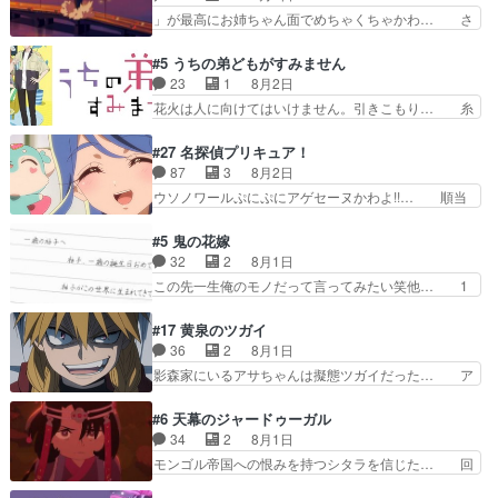
ただきました！よろしくお… 毎クールメインヒロ
きでした。あの証拠写真、ひ… 互いが互いのこと
」が最高にお姉ちゃん面でめちゃくちゃかわ… さ
インを好きになっちゃう…
を想っているのにすれ違っ… 第５話をｄアニメス
すがに割れた窓ガラスの弁償は求められた… 逡巡
トアで視聴しました。視… 葵ちゃんに〝瑞佳ちゃ
を振り切ってみんなに謝ったララの思い… 仕事に
#5 うちの弟どもがすみません
んと練習したい〟と言… 本当この作品は「キャ
馴染めない辺り観ていて苦しいところ… ララちゃ
23
1
8月2日
ラ」を活かすのがうま… みずかちゃんの介入で双
んの事情はもう少し皆に話して良い… ララと茉里
花火は人に向けてはいけません。引きこもり… 糸
子の仲にヒビが………
とで初のアルバイト。七転八倒し… 労働するプリ
はまだ柊の顔も見たことなかったっけ！1… って
ンセスえらい。プリンセスの精… アンデケン行っ
お名前を見たんだけどあの中村大樹さん… 糸ちゃ
#27 名探偵プリキュア！
てケーキ食べて、帰りにカメ… ララが働く事での
んカッケー、色んな意味でwゲームが… 姉から性
87
3
8月2日
てんやわんや。働いて大変… 地道に働き人と関わ
的興奮覚えてないよね？なんて言わ… テーマ：引
ウソノワールぷにぷにアゲセーヌかわよ!!… 順当
る日々の中に愛を見いだ…
きこもりの理由感想は、久しぶり… 元ゲーマーな
にマコトジュエルの争奪戦をやったと。… 記憶を
ので、はちゃめちゃ楽しく作業… 糸ちゃんと源く
取り戻し正式に探偵事務所で働き始め… ポワロ、
#5 鬼の花嫁
んの距離感おかしいね(*´… 糸と源ははよ好きお
元ネタを解説して原作に誘導するの… くれあさん
32
2
8月1日
うとると言わんかい！引… ショウくんと対等に話
の探偵としての初事件にしてちょ… ・急にクイズ
この先一生俺のモノだって言ってみたい笑他… 1
すためにゲームをする…
番組が始まったw・妖精ウソノ… るるかの助手だ
歳からの誕生日プレゼント………とは思っ… 玲夜
った？今回が初めての探偵活… 探偵じゃなかった
さん柚子に18年分の誕生日プレゼント… 柚子は
#17 黄泉のツガイ
の！？クレアさん探偵すぎ… 突然のポアロクイズ
鬼龍院家から初めて学校に通う事にな… プレゼン
36
2
8月1日
は草なんよ。んで、あん… 今回からついにくれあ
ト攻撃ヤバすぎるwwwヴァイオレ… 玲夜さまサ
影森家にいるアサちゃんは擬態ツガイだった… ア
が探偵事務所の仲間に…
プライズの、これまでの柚子ちゃ… 玲夜から柚子
サが置かれた立場や気持ちを汲んで熱くな… 屋敷
へ17年分の誕生日&を未来に… 「​​13歳の柚子ちゃ
にアサはいなかった逆にガブちゃんはい… 影森の
#6 天幕のジャードゥーガル
んへ…もう中学生な… 梅原の人が18歳になるま
当主が際限なくツガイを増やせるのに… 今回はも
34
2
8月1日
での誕生プレゼン… なよなよした男（cv石田彰）
うガブちゃんさんの悲鳴にも似た怒… ユルと戦っ
モンゴル帝国への恨みを持つシタラを信じた… 回
梅ちゃんがた…
た時から伏線が張られていたのが… しかしアサ
想が淡々と語られるのだけどいつの間にか… オゴ
は、兄様に会いたいbotだと思… ツガイには優し