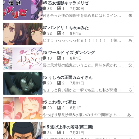
タイの妃になってもその心は晴れず、モ… ドレゲ
#5 乙女怪獣キャラメリゼ
い筈のガブちゃん、アキオの… 色々とひっかけが
ネの過去、宝石だった彼女が人になり… ドレゲネ
83
1
7月30日
あって、最終的に嫌な終わ… ゴンゾウが従える大
の過去、、辛かった、、あのジャタ… 年上旦那が
付き合った後の関係性を深めるにはヒロイン… 来
量のツガイに何事かと思…
良い人でも、女は宝石でただ笑っ… ダイルの儀式
夢ちゃんがキングコングなのいい味付けだ… ずっ
の神々しさたるや。一気に空気… ドレネゲの辛い
とメスってて何この可愛い生物。クラス… 付き合
#7 バンドリ！ ゆめ∞みた
過去には同情の言葉しか…シ… 奥様に悲しい過
い始めたら始めたでまた違った悩みが… と一歩ず
32
4
8月1日
去…萌え袖が可愛いね、と思… ドレゲネとシタ
つ踏み出す黒絵ちゃん微笑ま新汰の… ツインテー
ビオラうっっっっっぜぇ！！！！！！！！後… あ
ラ、2人だけの同盟が結成さ…
ルが可愛いお茶目な妹ちゃんです… しかも過去も
られちゃん、僕っ子になってから取り戻し… ビオ
重いんかいかつては自分に自信… リップを塗って
ラが悪魔すぎて気分が悪くなってきたこ… 声優ま
#5 ワールド イズ ダンシング
らっしゃるからかしらお顔が… 黒絵「怪獣に憧れ
とめました(７話まで)仲町あられ/… ビオラの策略
10
1
8月1日
るのはいいけど自分自身が… 素の自分はどちらな
がバッチリ嵌って最高wwwこ… 自信あれば評価
要は天才肌の餓鬼ということ。興味を惹かれ… 父
のかはまだ不明だが見せ…
なんて気にしないし、充実し… ・バーチャルだけ
の観阿弥と袂を分かった？鬼夜叉が田楽の… 猿楽
ど、みゅーたいぷ初ライブ… OPこんなんだっ
の鬼夜叉と田楽の増次郎。小さないざこ… 着眼点
#5 うしろの正面カムイさん
け？と思ったら歌唱シーン… の、らいぶシーン
は良くとも、先鋭的すぎるのか。芸能… 鬼夜叉は
23
2
7月31日
＿!!­­--­­--­… それだけでええやん！！しかし、ビオラ
石也と共に観世座をあとにし、三条… 観世座を離
ちょっと良い話かと一瞬でも思った私が間違… ろ
が仕…
れ、三条坊門御所で日々を送る鬼… 「お前(鬼夜
くろ首さんも油舐めてなかった？白雪碧さ… 今日
叉)が凄いのではなく客が凄い… 田楽と猿楽の獅
も1日お疲れ様でした～───昨晩～今… 幼女に拾
#5 これ描いて死ね
子舞勝負。鬼夜叉は猫の動き… 登場人物の我が強
われたお市ちゃんの恩返し。化け猫… 役にて出演
20
2
8月1日
い。新しい獅子舞に拘って… 第５話を
させていただきました。ジョアン… トイ・ストー
やっぱり早見沙織&水瀬いのりの中間層は上… あ
primevideoで視聴しまし…
リーみたいな始まり。流石に除… 猫相手になんで
れ光って漫研入ることになってたんだっけ… 登場
そんなに…と思ったらそうい… いつもと違って少
人物が増えてわいわいしたところが好き… 初コミ
#15 逃げ上手の若君(第二期)
し良い話化け猫は油が好物… 今回はあかやし1体
ティアで２０冊刷りは妥当だよね。俺… 藤森さん
34
1
7月31日
のみで15分。金持ちの… 今更だけど霊が性行為
のママ向けの漫画で、また涙腺が⋯… 〜漫画に