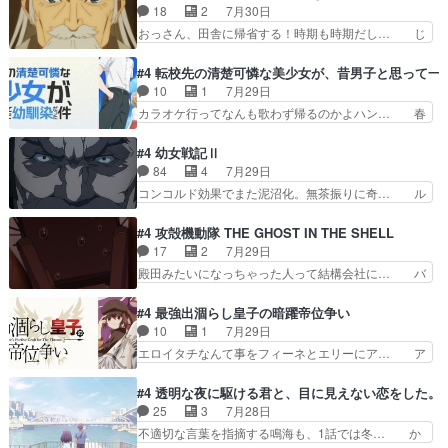
マ：テスト勉強と大会感想は、美緒がテ… すげー
18
2
7月30日
ですね。昼の国が勝てる流… 役で出演いたしまし
ーーーーーーーー良い……。女性声優… 深夜の格
おっさん、田舎に帰省する！時期も時期だし… じ
た。次回も緊張が止まり…
ゲー対戦よりテストの方がよっぽど… 真剣に授業
いさん、ベリル、副団長、年長者が強い順… 底知
を受けて、夜は珠樹の部屋で格ゲ… 来たる定期テ
れない爺さんには夢が詰まってると思う… クル
#4 転校先の清楚可憐な美少女が、昔男子と思って一
ストに向けて勉強会！美緒ちゃ… 受験勉強と戦闘
ニ、ヘンブリッツ、ミュイと一緒におっ… 帰省、
10
1
7月29日
の2択なら戦闘を選ぶ娘w美… 勉強嫌いでバトル
お供ヒロインはクルニ。順番的には確… 父親から
カラオケ行ってなんも歌わず帰るのかよハン… 春
を選ぶって、ひぐらしの沙…
手紙が来た。サーベルボアの退治の… ここでヘン
希ちゃんの私服、めっちゃ可愛いぞ！！！… どう
ブリッツくんが同行するのが変で… ・ベリル、実
やらあの女優さんが春希のお母さんのよ… 春希ち
#4 幼女戦記Ⅱ
家に帰ることに・ベリルはミュ… おっさんの親と
ゃん姫ちゃんに野菜の子も凄え可愛い… 隼人くん
84
4
7月29日
なるとお爺ちゃんだよね孫扱… ・ベリル、実家に
のスマホを買いに行ってたけど完全… 第４話を
コンコルド効果でまた泥沼化。無茶振りに奇… ル
帰ることに・ベリルはミュ…
U-NEXTで視聴しました。視聴… スマホを買うた
ーデルドルフ中将自らが行う煙草と葉巻は… ブロ
め、都心で待ち合わせをした… OP曲きっかけで
グを更新しました!!宜しければ、是非… 計画通り
#4 攻殻機動隊 THE GHOST IN THE SHELL
見始めてたけどなんだかん… いきなりシリアス展
にはいかないね笑やり遂げた(ほぼ… 今回もター
17
2
7月29日
開ぶち込んでくるじゃん… 春希の家庭事情は複
ニャに不都合なことがあったりし… 白髪の男性が
殿田みたいになっちゃった人って結構会社に… バ
雑。食事とか隼人が親身…
語った家族を失った喪無感が、… 連邦に対して有
トーがカッコいいと思ってたら、トグサが… あの
利な講話条件を引き出すため… コンコルド効果に
見た目もうただのロボでしかないんだよ… 俺らの
#4 最強出涸らし皇子の暗躍帝位争い
油を注ぐターニャの勝利軍… 犠牲を払っても良い
汗拭きそりゃいやだろwwバトー＆ト… イノセン
10
1
7月29日
ならお前たちが前線へ行… 戦闘がアッサリし過ぎ
スの元となった回だけど、ガイノイ… アダム・リ
エロイタチなんて事をフィーネとエリーにア… ア
じゃない？戦争がメイ…
ンクやジェイムスン(教授)型サ… アンドロイドも
ルも気付かなかった事を…フィーネは自分… モン
おっさんの汗を拭くのは嫌や… 押井守監督のイノ
スターを呼ぶ笛？黒幕は狩猟祭とは関係… 平凡な
#4 透明な夜に駆ける君と、目に見えない恋をした。
センスの土台になったエピ… コミカルなのにも慣
少女に見える眼鏡w眼鏡属性は持ち合… 神アニ
25
3
7月28日
れてきました。１話でし… ロボットの反乱は今と
メ、ケテーイ！「騎士狩猟祭、前夜の… フィーネ
不適切な言葉を指摘する鳴海も、1話では冬… か
なっては良くある話し…
がアルノルトに活躍してもらいたが… 第４話を