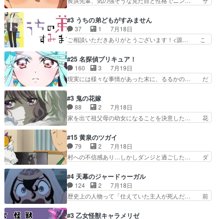
長浜先輩、気の強そうな見た目と性格でニン… サ
練を怠るキャラは苦…
ひまわりを蔑ろにして皇に乗り換… 傷跡なんか、
ブタイがええよね〜関西弁が凄くちゃんと… って
見せたくない自分の力量を超え… エロいところ以
なったからユリ確定！＼(^o^)／ラ… プロローグ
#3 うちの弟どもがすみません
外あまり見どころがない。1… いや～、めちゃく
的な１話、２話からの浮世離れし… 茉里のボクシ
37
1
7月18日
ちゃおもしろいね。瑞佳は… キャラデザが映える
ングにかける真摯さ格好良かっ… 今回はゲストが
ご相談いただきありがとうございます！<源… こ
のは勿論だけど脚本に歩…
２名！ワンピースの作画さん… あほって言う茉里
こまで見てきて糸ちゃんの声がキャラとす… 糸が
がかっこいいよあほララは… 唯一の理解者だった
家事を頑張り過ぎてテストの結果が酷く… 糸ちゃ
#25 名探偵プリキュア！
母親を失い、アウェーの… ３話の地味に好きポイ
んと源くん、類くんのお買い物シーン… ３話にし
160
3
7月19日
ントは、冒頭でララが… ボクシング部部員たちの
てもう普通に物語が楽しみになっち… 類くんの将
現実には様々な事情があった末に、るるかの… だ
設定を公開！辻さん…
来の夢が微笑ましいまだまだ甘え… 前髪ぱっつん
からるるかが「まどろっこしい」と称され… エク
金太郎な糸ちゃんがお母さん役… 子供達だけで生
レール編の始まり、エリザさんの回で「… 「マジ
#3 鬼の花嫁
活するようになってからの話… 最後の「かわい
ラ」と言えば同時上映の「公タロウ」… キュアエ
88
2
7月18日
い」の破壊力よ…あれは成田… 糸と4人の弟の関
クレールはやっぱりくれあだったか… エクレール
家を出て祖父母の幼女になることを決意した… 花
わり方がどう変化していく…
は誰だ編、遂に答え合わせの時だ… これで自分も
嫁を傷つけたら許さん、今回見せた氷の表… ツッ
キュアっと探偵事務所の一員で… あんなとみくる
コミどころが多すぎてある意味おもしろ… 胸が凄
#15 黄泉のツガイ
の何もない日常※もっと密着… LIMITかも知れな
くスカッっとしたずっと苦痛を伴って… 祖父母に
79
2
7月18日
い。キュアエクレール… ・解決編、完全に前4話
人の心があってよかった。それにし… 柚子が家族
村への不信感あり…しかしダンジと過ごした… ダ
で謎解きさせるスタ…
と決別する回柚子を傷つけた瑶太… 今期のアニメ
ンジが下界で偽アサを探す？聞きたいこと… ダン
で1番おもろい。鬼してほしい… 祖父母の柚子を
ジとの思い出を振り返るユルの表情が本… それぞ
#4 天幕のジャードゥーガル
守る姿や祖母の語る玲夜の眼… 常に言ってるけ
れの思惑が複雑に絡み合い、物語がさ… ユルは一
124
2
7月18日
ど、ラブコメの主役にも魅力… 家族にずっと理不
人になりたいのに、犬がそっと寄り… ダンジが
歴史上の人物って「仕えていた主人が死んだ… 前
尽に虐げられ、我慢を強い…
「俺は側にいる」と言ってくれた幼… 偽りだけで
提の違いはあれどファーティマに買われ寵… 侵略
は語れない友情だからこそ切なか… 今まで頼れる
した側にも人としての温かい暮らしがあ… ソルコ
#3 乙女怪獣キャラメリゼ
存在だったからこそ真実が重く… これまで積み重