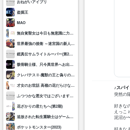
おねがいアイプリ
盗掘王
MAO
無自覚聖女は今日も無意識に力を垂れ流す
世界最強の後衛 ～迷宮国の新人探索者～
鎧真伝サムライトルーパー(第2クール)
骸骨騎士様、只今異世界へお出掛け中Ⅱ
クレバテスⅡ-魔獣の王と偽りの勇者伝承-
才女のお世話 高嶺の花だらけな名門校で、学院一のお嬢様(生活能力皆無)を陰ながらお世話することになりました
♪スパイ
突然の
ふつつかな悪女ではございますが～雛宮蝶鼠とりかえ伝～
好きな
花ざかりの君たちへ(第2期)
えっこ
追放された転生重騎士はゲーム知識で無双する
泥沼か
ポケットモンスター(2023)
好きな