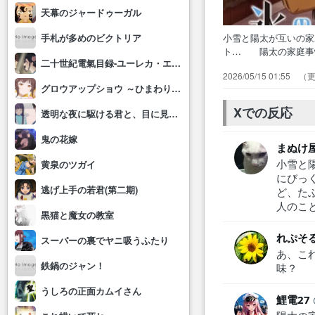
天幕のジャードゥーガル
小雪と陽太が互いの
手札が多めのビクトリア
ト… 陽太の家庭事
二十世紀電氣目録-ユーレカ・エヴリカ-
い…！… )双子の桜
2026/05/15 01:55
未読… こゆんめっ
グロウアップショウ ～ひまわりのサーカス団～
泥沼か… 偶然に陽
だった色…
Xでの反応
透明な夜に駆ける君と、目に見えない恋をした。
鬼の花嫁
まぬけ
小雪と
黄泉のツガイ
にびっ
逃げ上手の若君(第二期)
ど、た
人のこ
黒猫と魔女の教室
れぷそ
スーパーの裏でヤニ吸うふたり
あ、こ
鉄鍋のジャン！
味？
うしろの正面カムイさん
鯉電27