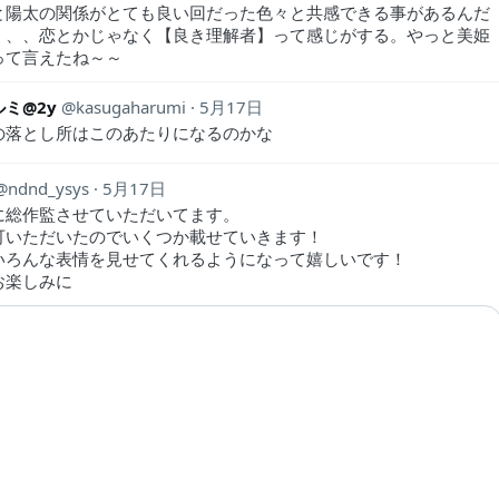
と陽太の関係がとても良い回だった色々と共感できる事があるんだ
、、、恋とかじゃなく【良き理解者】って感じがする。やっと美姫
って言えたね～～
ミ@2y
kasugaharumi
5月17日
の落とし所はこのあたりになるのかな
ndnd_ysys
5月17日
に総作監させていただいてます。
可いただいたのでいくつか載せていきます！
いろんな表情を見せてくれるようになって嬉しいです！
お楽しみに