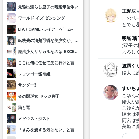
最強出涸らし皇子の暗躍帝位争い
王泥灰
このペ
ワールド イズ ダンシング
とでも
LIAR GAME -ライアーゲーム-
明智 璃
転校先の清楚可憐な美少女が、昔男子と思って一緒に遊んだ幼馴染だった件
)双子
よろし
魔法少女リリカルなのは EXCEEDS Gun Blaze Vengeance
ここは俺に任せて先に行けと言ってから10年がたったら伝説になっていた。
波風ぐ
陽太に
レッツゴー怪奇組
サンダー3
すいち
こゆん
炎の闘球女 ドッジ弾子
陽太が
猫と竜
こゆん
陽太は
メビウス・ダスト
雨宮は
美姫に
「きみを愛する気はない」と言った次期公爵様がなぜか溺愛してきます