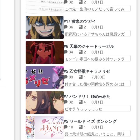
り戻し正式に探偵事務所で働き始
事でのてんやわんや。働いて大
32
2
8月1日
感想は、久しぶり… 元ゲーマー
め… ポワロ、元ネタを解説して
変… 地道に働き人と関わる日々
この先一生俺のモノだって言ってみ
なので、はちゃめちゃ楽しく作
原作に誘導するの… くれあさん
の中に愛を見いだ…
たい笑他… 1歳からの誕生日プレ
業… 糸ちゃんと源くんの距離感
の探偵としての初事件にしてち
ゼント………とは思っ… 玲夜さ
おかしいね(*´… 糸と源ははよ好
#17 黄泉のツガイ
ょ… ・急にクイズ番組が始まっ
ん柚子に18年分の誕生日プレゼン
きおうとると言わんかい！引…
36
2
8月1日
たw・妖精ウソノ… るるかの助手
ト… 柚子は鬼龍院家から初めて
ショウくんと対等に話すためにゲー
影森家にいるアサちゃんは擬態ツガ
だった？今回が初めての探偵
学校に通う事にな… プレゼント
ムをする…
イだった… アサが置かれた立場
活… 探偵じゃなかったの！？ク
攻撃ヤバすぎるwwwヴァイオ
や気持ちを汲んで熱くな… 屋敷
レアさん探偵すぎ… 突然のポア
#6 天幕のジャードゥーガル
レ… 玲夜さまサプライズの、こ
にアサはいなかった逆にガブちゃん
ロクイズは草なんよ。んで、あ
34
2
8月1日
れまでの柚子ちゃ… 玲夜から柚
はい… 影森の当主が際限なくツ
ん… 今回からついにくれあが探
モンゴル帝国への恨みを持つシタラ
子へ17年分の誕生日&を未来に…
ガイを増やせるのに… 今回はも
偵事務所の仲間に…
を信じた… 回想が淡々と語られ
「​​13歳の柚子ちゃんへ…もう中学生
うガブちゃんさんの悲鳴にも似た
るのだけどいつの間にか… オゴ
な… 梅原の人が18歳になるまで
#5 乙女怪獣キャラメリゼ
怒… ユルと戦った時から伏線が
タイの妃になってもその心は晴れ
の誕生プレゼン… なよなよした
83
1
7月30日
張られていたのが… しかしアサ
ず、モ… ドレゲネの過去、宝石
男（cv石田彰）梅ちゃんがた…
付き合った後の関係性を深めるには
は、兄様に会いたいbotだと思…
だった彼女が人になり… ドレゲ
ヒロイン… 来夢ちゃんがキング
ツガイには優しい筈のガブちゃん、
ネの過去、、辛かった、、あのジャ
コングなのいい味付けだ… ずっ
アキオの… 色々とひっかけがあ
#7 バンドリ！ ゆめ∞みた
タ… 年上旦那が良い人でも、女
とメスってて何この可愛い生物。ク
って、最終的に嫌な終わ… ゴン
32
4
8月1日
は宝石でただ笑っ… ダイルの儀
ラス… 付き合い始めたら始めた
ゾウが従える大量のツガイに何事か
ビオラうっっっっっぜ
式の神々しさたるや。一気に空
でまた違った悩みが… と一歩ず
と思…
ぇ！！！！！！！！後… あられ
気… ドレネゲの辛い過去には同
つ踏み出す黒絵ちゃん微笑ま新汰
ちゃん、僕っ子になってから取り戻
情の言葉しか…シ… 奥様に悲し
#5 ワールド イズ ダンシング
の… ツインテールが可愛いお茶
し… ビオラが悪魔すぎて気分が
い過去…萌え袖が可愛いね、と
10
1
8月1日
目な妹ちゃんです… しかも過去
悪くなってきたこ… 声優まとめ
思… ドレゲネとシタラ、2人だけ
要は天才肌の餓鬼ということ。興味
も重いんかいかつては自分に自
ました(７話まで)仲町あられ/… ビ
の同盟が結成さ…
を惹かれ… 父の観阿弥と袂を分
信… リップを塗ってらっしゃる