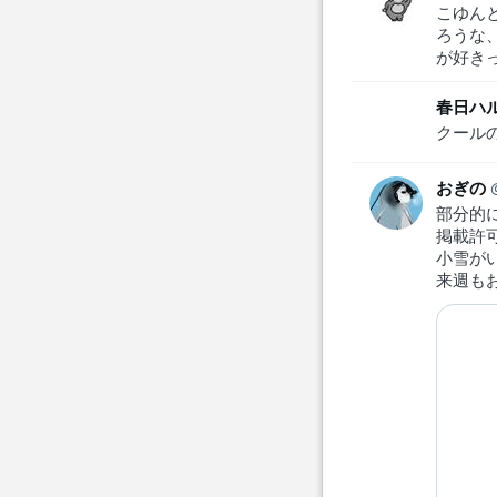
こゆん
ろうな
が好き
春日ハル
クール
おぎの
部分的
掲載許
小雪が
来週も