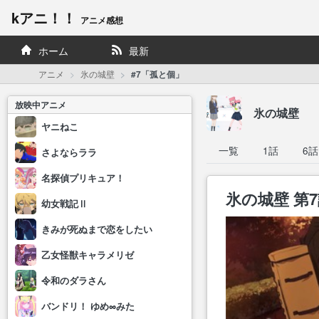
kアニ！！
アニメ感想
ホーム
最新
アニメ
氷の城壁
#7「孤と個」
放映中アニメ
氷の城壁
ヤニねこ
一覧
1話
6話
さよならララ
名探偵プリキュア！
氷の城壁 第
幼女戦記Ⅱ
きみが死ぬまで恋をしたい
乙女怪獣キャラメリゼ
令和のダラさん
バンドリ！ ゆめ∞みた