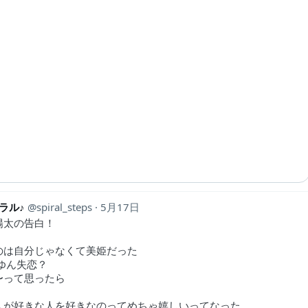
ラル♪
spiral_steps
5月17日
陽太の告白！
のは自分じゃなくて美姫だった
 ゆん失恋？
〜って思ったら
人が好きな人を好きなのってめちゃ嬉しいってなった