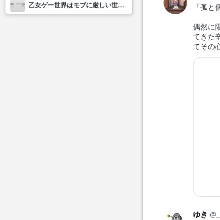
乙女ゲー世界はモブに厳しい世界です2
「孤と
偶然に
てきた
てその
ゆき