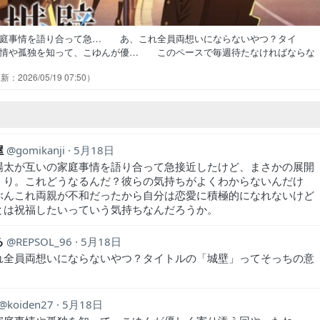
家庭事情を語り合って急… あ、これ全員両想いにならないやつ？タイ
情や孤独を知って、こゆんが優… このペースで毎週待たなければならな
ちゃんと賑やかに笑わせていただ… 陽太に残り続ける"悪癖"とは？【原
2026/05/19 07:50
ちゃ成長してる！！！陽太が感じ… 好きなのは自分じゃなくて美姫だっ
太の母親と出会った小雪は、陽太の… こゆんと陽太の関係がとても良い
屋
gomikanji
5月18日
陽太が互いの家庭事情を語り合って急接近したけど、まさかの展開
くり。これどうなるんだ？彼らの気持ちがよくわからないんだけ
ぶんこれ両親が不和だったから自分は恋愛に積極的になれないけど
とは祝福したいっていう気持ちなんだろうか。
る
REPSOL_96
5月18日
れ全員両想いにならないやつ？タイトルの「城壁」ってそっちの意
koiden27
5月18日