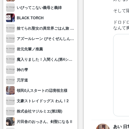
いびってこない義母と義姉
そして
BLACK TORCH
ドロド
なんて
捨てられ聖女の異世界ごはん旅 隠れスキルでキャンピングカーを召喚しました
アズールレーン びそくぜんしんっ！にっ!!
岩元先輩ノ推薦
魔入りました！入間くん(第4シリーズ)
神の雫
刃牙道
領民0人スタートの辺境領主様
文豪ストレイドッグス わん！2
株式会社マジルミエ(第2期)
片田舎のおっさん、剣聖になるⅡ
あい 日