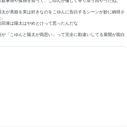
家庭事情や孤独を知って、こゆんが優しく寄り添う回やったね。
陽太が美姫を実は好きなのをこゆんに告白するシーンが妙に納得さ
た。
前回湊は陽太はやめとけって思ったんだな
姫が「こゆんと陽太が両思い」って完全に勘違いしてる展開が面白