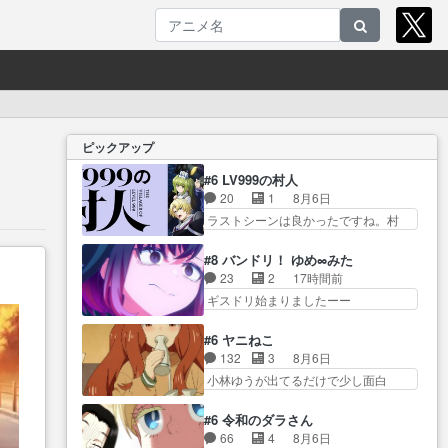
ピックアップ
#6 LV999の村人
20
1
8月6日
ラストシーンは良かったですね。村
人が故に… 村人のレベル上げは
鬼モードフィンガーシリ… アリ
#8 バンドリ！ ゆめ∞みた
スと10年後に結婚の約束をした鏡ず
23
2
17時間前
っ… カジノスタッフ募集するも
ギスドリ始まりましたーー
集まらない更に追… 王命でクル
ー！！！！ユノ、… 都子さんが
ルの監視をすることになったデ
めっちゃ情緒不安定になってて
#6 ヤニねこ
ビ… 最強の村人・鏡との出会い
怖… 超回復を見守っていかない
132
3
8月6日
で少しは変わった… やはり何か
と、ですね！！み… 開幕聞き取
小林ゆうが出てるだけで少し面白
悲しい過去がありそうな。鏡の
りスタッフに定治いなかった？
い。なお内… 達郎が獣人に
も… パルナの魔族への恨みは根
ま… ののちゃんのお手当てはお
◯◯◯される強制百合を期待
深そうやね姫を舐… 新キャラが
#6 令和のダラさん
節介だったりする… ビオラの立
し… ヒグマドンってなんな
登場早々変態扱いされてる件。
66
4
8月6日
ち回り害悪すぎるお近づきの印