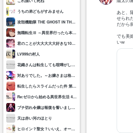
陽太の
これ描いて死ね
うちの弟どもがすみません
あと、
せられ
攻殻機動隊 THE GHOST IN THE SHELL
だから
無職転生Ⅲ ～異世界行ったら本気だす～
でも美
いw
君のことが大大大大大好きな100人の彼女(第3期)
LV999の村人
花織さんは転生しても喧嘩がしたい
対ありでした。～お嬢さまは格闘ゲームなんてしない～
転生したらスライムだった件 第4期
Re:ゼロから始める異世界生活 4th season
ブチ切れ令嬢は報復を誓いました。 ～魔導書の力で祖国を叩き潰します～
天は赤い河のほとり
ヒロイン？聖女？いいえ、オールワークスメイドです(誇)！