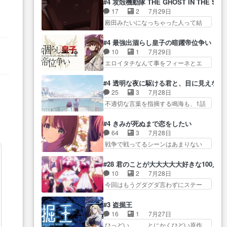
に・ベリルはミュ… おっさんの
#4 攻殻機動隊 THE GHOST IN THE SHE
全… 第４話をU-NEXTで視聴しま
グを更新しました!!宜しければ、是
親となるとお爺ちゃんだよね孫
17
2
7月29日
した。視聴… スマホを買うた
非… 計画通りにはいかないね笑
扱… ・ベリル、実家に帰ること
殿田みたいになっちゃった人って結
め、都心で待ち合わせをした…
やり遂げた(ほぼ… 今回もターニ
に・ベリルはミュ…
構会社に… バトーがカッコいい
OP曲きっかけで見始めてたけどなん
ャに不都合なことがあったり
と思ってたら、トグサが… あの
だかん… いきなりシリアス展開
#4 最強出涸らし皇子の暗躍帝位争い
し… 白髪の男性が語った家族を
見た目もうただのロボでしかないん
ぶち込んでくるじゃん… 春希の
10
1
7月29日
失った喪無感が、… 連邦に対し
だよ… 俺らの汗拭きそりゃいや
家庭事情は複雑。食事とか隼人が親
エロイタチなんて事をフィーネとエ
て有利な講話条件を引き出すた
だろwwバトー＆ト… イノセンス
身…
リーにア… アルも気付かなかっ
め… コンコルド効果に油を注ぐ
の元となった回だけど、ガイノ
た事を…フィーネは自分… モン
ターニャの勝利軍… 犠牲を払っ
#4 透明な夜に駆ける君と、目に見えない
イ… アダム・リンクやジェイム
スターを呼ぶ笛？黒幕は狩猟祭とは
ても良いならお前たちが前線へ
25
3
7月28日
スン(教授)型サ… アンドロイドも
関係… 平凡な少女に見える眼鏡w
行… 戦闘がアッサリし過ぎじゃ
不適切な言葉を指摘する鳴海も、1話
おっさんの汗を拭くのは嫌や…
眼鏡属性は持ち合… 神アニメ、
ない？戦争がメイ…
では冬… かけると鳴海のやり取
押井守監督のイノセンスの土台にな
ケテーイ！「騎士狩猟祭、前夜
り微笑ましいw良い奴… どう接し
ったエピ… コミカルなのにも慣
#4 きみが死ぬまで恋をしたい
の… フィーネがアルノルトに活
ていいのかわからず戸惑うかける
れてきました。１話でし… ロボ
64
3
7月28日
躍してもらいたが… 第４話を
も… 盲目だと相手の表情も分か
ットの反乱は今となっては良くある
戦争で戦ってるシーンはあまりない
ABEMAで視聴しました。視聴
らないからどう思… 今期のバッ
話し…
とはいえ… 前回までにあまり見
に… 第４話、アルとフィーネの
クナンバーみたいなOPアニメ。
れなかったようなシーナ… ミミ
２度目のデート出… マジできな
#28 君のことが大大大大大好きな100人の
… 初デートで冬月を笑わせよう
の存在で揺らぐ14クラス約束された
臭いぞ帝位争い。姉からの刺客
10
2
7月28日
とする姿も冬月… 特に大きな事
死… ミミの秘密をあっさり受け
を… ふぃーねと町の様子を見に
今回はもうグダグダ言わずにステー
件やイベントが起きるでもな
入れたのは拍子抜… 蘇生魔法っ
行ったら町中で窃…
ジを見た… 君のことが大大大大
く… 初デートで冬月を笑わせよ
て下衆い国なら進退窮まったら
大好きな１００人の彼女… 100カ
うとする姿も冬月… 3話までは主
#3 盗掘王
手… 蘇生魔法ヤバイけどミミい
ノ版ラブライブ！？こういうのは
人公がどうでもいいことでず
16
1
7月27日
なかったら詰んで… アニメオタ
人… 俺、みんなのレッスン動画
っ… 花火購入に浅草へ…行き当
ひっどい、、、とにかくひどい原作
クあるある：作中に花が登場す