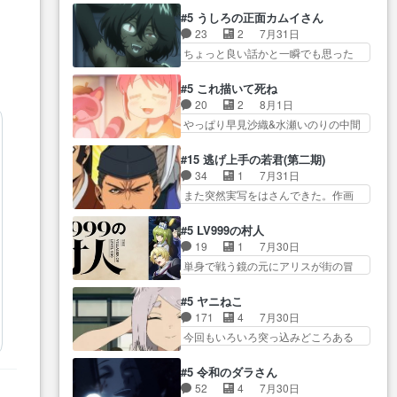
オラの策略がバッチリ嵌って最高
かった？鬼夜叉が田楽の… 猿楽
からかしらお顔が… 黒絵「怪獣
#5 うしろの正面カムイさん
wwwこ… 自信あれば評価なんて
の鬼夜叉と田楽の増次郎。小さない
に憧れるのはいいけど自分自身
23
2
7月31日
気にしないし、充実し… ・バー
ざこ… 着眼点は良くとも、先鋭
が… 素の自分はどちらなのかは
ちょっと良い話かと一瞬でも思った
チャルだけど、みゅーたいぷ初ライ
的すぎるのか。芸能… 鬼夜叉は
まだ不明だが見せ…
私が間違… ろくろ首さんも油舐
ブ… OPこんなんだっけ？と思っ
石也と共に観世座をあとにし、三
めてなかった？白雪碧さ… 今日
たら歌唱シーン… の、らいぶシ
#5 これ描いて死ね
条… 観世座を離れ、三条坊門御
も1日お疲れ様でした～───昨晩～
ーン＿!!­­--­­--­… それだけでええや
20
2
8月1日
所で日々を送る鬼… 「お前(鬼夜
今… 幼女に拾われたお市ちゃん
ん！！しかし、ビオラが仕…
やっぱり早見沙織&水瀬いのりの中間
叉)が凄いのではなく客が凄い…
の恩返し。化け猫… 役にて出演
層は上… あれ光って漫研入るこ
田楽と猿楽の獅子舞勝負。鬼夜叉は
させていただきました。ジョア
とになってたんだっけ… 登場人
猫の動き… 登場人物の我が強
#15 逃げ上手の若君(第二期)
ン… トイ・ストーリーみたいな
物が増えてわいわいしたところが好
い。新しい獅子舞に拘って… 第
34
1
7月31日
始まり。流石に除… 猫相手にな
き… 初コミティアで２０冊刷り
５話をprimevideoで視聴しまし…
また突然実写をはさんできた。作画
んでそんなに…と思ったらそう
は妥当だよね。俺… 藤森さんの
リソース… やるべきことが逃げ
い… いつもと違って少し良い話
ママ向けの漫画で、また涙腺
る事と分かると水を得た… 30歳
化け猫は油が好物… 今回はあか
#5 LV999の村人
が⋯… 〜漫画に「想い」をこめ
まで童貞だと魔法使いになれるとい
やし1体のみで15分。金持ちの…
19
1
7月30日
よう｣娘に漫画であ… 何回この作
う… こっちの諏訪の三大将もま
今更だけど霊が性行為で祓えること
単身で戦う鏡の元にアリスが街の冒
品に泣かされるのだろう。光が
たクセが強いw色… 頼重が完全に
は何とな…
険者率い… 鏡浩二はゲーム世界
藤… ホテル泊まってコミティア
ブレーンだよね毎回敵キャラ
に飲み込まれた転生者と… みん
っていいなあ。同… コミティア
#5 ヤニねこ
が… 弧次郎「欲を我慢して強く
なががんばってくれたアリスの父ち
参加のしおりを徹夜で作る先生
171
4
7月30日
なれるなら大飯食… 変化球な演
ゃん… 成長限界が999である村人
(… お母さん、娘にあんな漫画描
今回もいろいろ突っ込みどころある
出も交えながらの状況説明が本
と定めた上位存… 大規模バトル
かれたら泣いち…
回だった… ヤクのクワガタ取り
当… LOで参加させていただきま
シーンなのに会話してばっか
の話が尋常じゃない雰囲… 妹子
した！最終的に… この高らかな
#5 令和のダラさん
り… やっぱり勇者より強かった
ちゃんの恋愛話をしたり、タバコを
DT宣言、合田一人に通じるも…
52
4
7月30日
か笑統率力LV9… 普通の人間の親