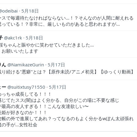
odeibai
5月18日
ースで毎週待たなければならない…！？そんなのが人間に耐えれる
思っている！？非常に、厳しいものがあると思われますが…
子
akc1rk
5月18日
の桜ちゃんと賑やかに笑わせていただきました…
くお願いいたします
りん
NamikazeGurin
5月17日
残り続ける"悪癖"とは？【原作未読/アニメ初見】【ゆっくり動画】
ょー
suitixtusy71550
5月17日
めっちゃ成長してる！！！
感じてたスス(闇)はよく分かる、自分がこの場に不要な感じ
が最高の友人すぎる！！こんな友達欲しい〜
美姫が好きなのか！！！
蚊帳の外で進展してあれ？ってなるのもよく分かるwぽん太頑張れ
魔の手が…女性社会