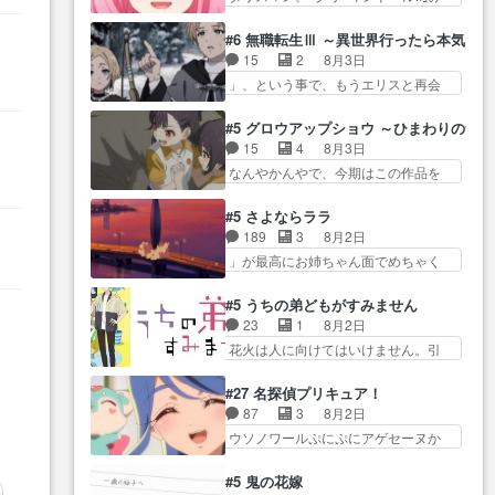
たねぇ…OPとE… 余計な物は描
ね…
た… 最初の障害ゴーレムを全員
ツ… 「お腹冷えちゃわない？
かず白く靄がかった小春ちゃ
で力を合わせて倒… アリアはホ
佐々木さんの優しさ… 先行で見
#6 無職転生Ⅲ ～異世界行ったら本気だ
ん… 光も感じない完全な盲目な
ントスピカが大好きだよね。ツ
た時より2人のやり取りに癒しを
15
2
8月3日
んやね…おめかし… 母役に能登
ン… 一等級ポテンシャルのアリ
感… ABEMA版の7〜8話佐々木が
」、という事で、もうエリスと再会
さんって禁じ手使ってきたー！
アちゃん可愛くて… そういや、
実年齢以上…
か？っと… サラの再登場によっ
E… 今回は小春視点も描かれてい
アリアは能力は最上級のくせに、
てルーデウスの成長が確… 人間
て良かった本当… 股に海豚を挟
#5 グロウアップショウ ～ひまわりのサ
… とうとうアリアと直接競う場
関係の清算が粛々と進められている
み水上バスでの会話を反芻…
15
4
8月3日
がきたこれまで… 毎度ながらの
サラ… サラとの関係に対して完
恋… OPEDとも無人バージョンか
なんやかんやで、今期はこの作品を
スピカの顔面芸推しのハナち
全に「昔の女」とし… ルーシー
ら主人公２人…
一番推し… 時給50円じゃ借金は
ゃ… クソレビュータリスマン趣
にデレるルディが完全に親バカで
減らない(^_^;サ… 葵ちゃん可愛
味ダダ漏れで好き… 期末試験が
#5 さよならララ
微… サラとは会ってほしいちゃ
すぎるな楠木ともりちゃんの
始まろうとしておりスピカは対
189
3
8月2日
んとした別れ方し… サラは未練0
ね… デフォルメされた表情が特
策… 能力鑑定胸像タリスマン氏
」が最高にお姉ちゃん面でめちゃく
だと言っていたけど人の気持
に多かったのが印… 葵＆茜の回
容姿も評価してし…
ちゃかわ… さすがに割れた窓ガ
ち… 実は結構好きなキャラモヤ
も良きでした。あの証拠写真、
ラスの弁償は求められた… 逡巡
モヤする別れ方だ… 役で出演さ
#5 うちの弟どもがすみません
ひ… 互いが互いのことを想って
を振り切ってみんなに謝ったララの
せていただきました！よろしく
23
1
8月2日
いるのにすれ違っ… 第５話をｄ
思い… 仕事に馴染めない辺り観
お… 毎クールメインヒロインを
花火は人に向けてはいけません。引
アニメストアで視聴しました。
ていて苦しいところ… ララちゃ
好きになっちゃう…
きこもり… 糸はまだ柊の顔も見
視… 葵ちゃんに〝瑞佳ちゃんと
んの事情はもう少し皆に話して良
たことなかったっけ！1… ってお
練習したい〟と言… 本当この作
#27 名探偵プリキュア！
い… ララと茉里とで初のアルバ
名前を見たんだけどあの中村大樹さ
品は「キャラ」を活かすのがう
87
3
8月2日
イト。七転八倒し… 労働するプ
ん… 糸ちゃんカッケー、色んな
ま… みずかちゃんの介入で双子
ウソノワールぷにぷにアゲセーヌか
リンセスえらい。プリンセスの
意味でwゲームが… 姉から性的興
の仲にヒビが………
わよ!!… 順当にマコトジュエルの
精… アンデケン行ってケーキ食
奮覚えてないよね？なんて言
争奪戦をやったと。… 記憶を取
べて、帰りにカメ… ララが働く
#5 鬼の花嫁
わ… テーマ：引きこもりの理由