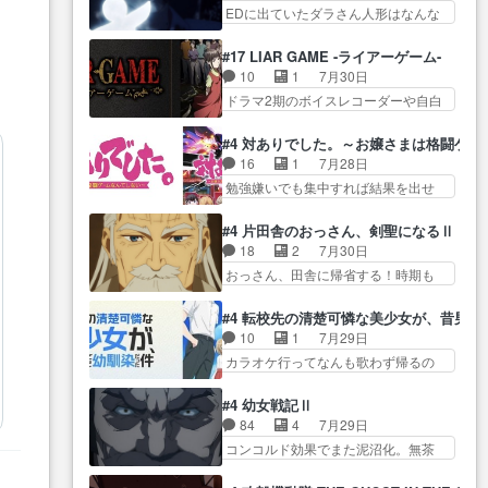
生産… ここうっすら思ったこと
この作品は近年稀に見るおっさんキ
EDに出ていたダラさん人形はなんな
子やーん総務課長と娘の女子…
ズバリ言ってくれて… おかし
ャラの充…
んだと… 『ダラさんと呼ぶ者が
これがこの世界の仕組みか‥Lv200帯
い、さわやかだ 世話好きの陰に支
生まれた日』をダラさ… 陰惨な
の… そのために役割を超越する
#17 LIAR GAME -ライアーゲーム-
配… ヤクねこのクワガタ取りの
過去がきっちり現代に継承されてい
者の出現させるた… アリスのお
10
1
7月30日
話見て切なくなっ… 普段は選別
る… ダラさんと姉弟の母との出
陰で他の勇者達も共闘してくれ魔…
ドラマ2期のボイスレコーダーや自白
された4～600レスを2,30… 隠し
会いの話やはりダ… ダラさんの
ゲーム… ヨコヤは人間の弱い所
方が密売人のそれww唐突な作画力の
過去話も佳境…げに恐ろしいは
をつくのが抜群に上手… 昼の国
正… なんか今日はかなり一瞬で
#4 対ありでした。～お嬢さまは格闘ゲ
人… 第５話感想：２人の過剰な
の奴らも馬鹿が多いが、夜の国も同
終わっちまったっ… 先週と比べ
16
1
7月28日
貢ぎ物?の礼とし… 第５話感想：
じ… ご視聴ありがとうございま
てまだまともに見えた。4話は過…
勉強嫌いでも集中すれば結果を出せ
姉のお誕生会にダラさんを招
した来週もよろし… 握った◯治
る美緒が… 毎晩スト６対戦を楽
待… 部分的に時系列が4話と入れ
郎（中の人的に）仲間であるプ
しむ４人。だが、期末試… どん
替わってるのね… こんなデカイ
#4 片田舎のおっさん、剣聖になるⅡ
レ… ヨコヤの頭の回転の速さと
なゲームも相手が強すぎるとやる気
のどうやって運ぶんだよ！？
18
2
7月30日
人間の心理を利用… 夜の国のヨ
無く… テーマ：テスト勉強と大
姉… ダラさん、人型形態にもな
おっさん、田舎に帰省する！時期も
コヤ支配がますますひどく……。
会感想は、美緒がテ… すげーー
れるんか!?w髪…
時期だし… じいさん、ベリル、
… ヨコヤは飴と鞭で夜の国の独
ーーーーーーー良い……。女性声
副団長、年長者が強い順… 底知
裁支配を強化、… やはりヨコヤ
#4 転校先の清楚可憐な美少女が、昔男
優… 深夜の格ゲー対戦よりテス
れない爺さんには夢が詰まってると
いいですね。昼の国が勝てる
10
1
7月29日
トの方がよっぽど… 真剣に授業
思う… クルニ、ヘンブリッツ、
流… 役で出演いたしました。次
カラオケ行ってなんも歌わず帰るの
を受けて、夜は珠樹の部屋で格
ミュイと一緒におっ… 帰省、お
回も緊張が止まり…
かよハン… 春希ちゃんの私服、
ゲ… 来たる定期テストに向けて
供ヒロインはクルニ。順番的には
めっちゃ可愛いぞ！！！… どう
勉強会！美緒ちゃ… 受験勉強と
#4 幼女戦記Ⅱ
確… 父親から手紙が来た。サー
やらあの女優さんが春希のお母さん
戦闘の2択なら戦闘を選ぶ娘w
84
4
7月29日
ベルボアの退治の… ここでヘン
のよ… 春希ちゃん姫ちゃんに野
美… 勉強嫌いでバトルを選ぶっ
コンコルド効果でまた泥沼化。無茶
ブリッツくんが同行するのが変
菜の子も凄え可愛い… 隼人くん
て、ひぐらしの沙…
振りに奇… ルーデルドルフ中将
で… ・ベリル、実家に帰ること
のスマホを買いに行ってたけど完
自らが行う煙草と葉巻は… ブロ