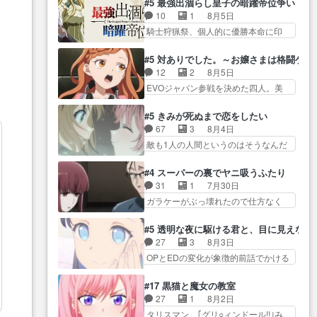
が暴れてると聞い… ちょっと年
#5 最強出涸らし皇子の暗躍帝位争い
が… “貧乏籤百連無料ガチャ”100
コマだいぶ理性持ち始めた。この世
齢の事を言いすぎとゆーか言い
10
1
8月5日
連でも1回… 2期入ってから地味
界の… 原作読んだのもう何年も
訳… ベリルの母もやはり只者じ
騎士狩猟祭、個人的に優勝本命に印
だよね。ただでさえ幼女… 「餌
前なのに、覚えてる… コイルの
ゃなかったかベリ…
を付けた… 細かい設定を考える
になってもらわねばならぬ」って言
汚職を突き止めるべくバトーの指
のが面倒な時は古代魔法… エル
葉に… ゼートゥーア左遷によっ
#5 対ありでした。～お嬢さまは格闘ゲ
導… やまとん1号はどこの部分で
ナがチートすぎる笑アルは最初から
て参謀本部の連携が… 緊張感あ
12
2
8月5日
使うのだろう？… 日本とロシア
自分… プラネット・ウィズ展開
る戦闘描写とギャグ今週の『有能
EVOジャパン参戦を決めた四人。美
が絡む政治の話かつ色々な用
アツいな「騎士狩猟… 麦茶どこ
な…
緒の母… この作品に唯一足りな
語… 第５話をprimevideoで視聴
ろかタイトル通り麦茶の出涸らし
いと思ってた(無くて… 見た目は
しまし… 前回同様『イノセン
#5 きみが死ぬまで恋をしたい
ぐ… 第５話をABEMAで視聴しま
気品溢れてるのに中身は…美緒マ
ス』を含む押井・神山版… 第５
67
3
8月4日
した。視聴に… 復讐に燃える吸
マ… テーマ：格ゲー大会に行く
話「EPISODEラストの母親の気持…
敵も1人の人間というのはそうなんだ
血鬼兄弟の弟ですいいキャラ…
には？感想は、美… 大会を前に
けど状… もう着れないからって
クリスタ皇女が“萌え”なのでこの娘が
格ゲー熱が高まる一方、百合の
どういう意味だろうな… ミミを
皇帝… ウサギ好きそうな王女殿
#4 スーパーの裏でヤニ吸うふたり
本… 東京で開催される格ゲー大
人間に戻して欲しいでも自分達が代
下がかわいい。幼馴… ついに始
31
1
7月30日
会に参加すること… Japanに向け
わ… ご視聴ありがとうございま
まった狩猟祭。エルナの活躍で上
ガラケーがぶっ壊れたので仕方なく
て外泊届にサインをもらっ… 長
した見るたびに切… 誰かと思っ
位…
スマホに… 佐々木さんとは同い
崎から大会のために東京へ!/でも観光
たらちゅー先輩か。しれっと相
年くらいに思ってたけど… やは
よ… 旅の支度全部やってくれる
#5 透明な夜に駆ける君と、目に見えない
方… 第５話感想：コ□した相手に
り出オチ感が否めず、エピソードの
先輩、なんだかん… 第５話をｄ
27
3
8月3日
も家族や…､戦… つらい回だ……
打率… 田山さんが佐々木さんに
アニメストアで視聴しました。視…
OPとEDの変化が象徴的前話でかける
つらすぎる……。エスタ先輩…
沼っていく…こんな… 佐々木さ
には… 小春の透明なモヤのかか
今週のシーナとミミも可愛かった2人
ん、腕フェチなんですね笑最近ま
った世界。どんな女… そうか、
の関係… 確かに相手にも家族や
#17 黒猫と魔女の教室
じ… 佐々木がガラケーからスマ
こんな風に見えてるのかぁ。かけ
大切な人はいるけど、… 白シャ
27
1
8月2日
ホに変えるって、… もうドラマ
る… 完全な両片思いになりまし
ツが作業着みたいなもんなんですか
タリスマン、｢グリ○ィンドール!!｣み
版孤独のグルメファンコンテン