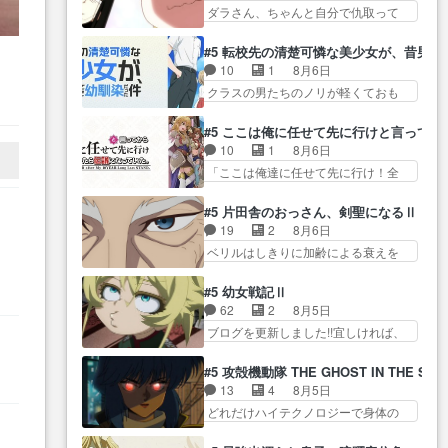
ん！？人見知りっぽい… なんな
タ… まだまだお元気そうなお声
ダラさん、ちゃんと自分で仇取って
が… ・律っちゃん明るくなった
ら下ネタ0じゃなかったかこんな回
で……不意打ち過…
たんだね… ワイが必死でケロロ
ね♪・メンバーの… 一難去ってま
が… 他のエピソードに対してマ
じゃないのよケロロじゃ… ロボ
た一難、律がビオラの呪縛か
#5 転校先の清楚可憐な美少女が、昔男
イルドな回だった… 今回はだい
ットに憧れてビーム撃ちたいと…そ
ら… 「私はあなたが嫌いなんで
10
1
8月6日
ぶある程度抑えてる？w感じな
うい… 余りにも凄惨なダラさん
す」「バンドやめ… 何が起きて
作
クラスの男たちのノリが軽くておも
気… アルねこ、そうはならんや
の過去ダラさんの６… 過去編は
いるのか！？次週、みゅーたいぷ…
た
ろい春希… 沙紀は隼人への片思
ろ映画のワンシー… さっきまで
これで一区切りかなギャグも面白
いを拗らせているタイプ… みな
回
生きていたゴキブリ死んでる
#5 ここは俺に任せて先に行けと言ってか
い… ガンガガン♪薫がなんかしっ
もちゃんが透けブラしててびっくり
GP… アルねこ危険ですよね。健
10
1
8月6日
かり歌ってロマ… 姉巫女の誤
して… レベルのキャラが登場。
康的な面で··江… 酔い潰れ行き着
「ここは俺達に任せて先に行け！全
算、クソみたいな嫉妬の末路よ。
相変わらず顔や体の… 隼人が春
いた江ノ島で、朝日を眺めな…
員いい奴… 過去、あとを託した
… 私、そんなに日頃からガンガ
希の級友を巻き込んだイジりに動
ロックが今、2人にあと… 木下鈴
ン言うてないで… このアニメは
#5 片田舎のおっさん、剣聖になるⅡ
じ… 第５話をU-NEXTで視聴しま
奈（@0suzuna0）が【マリー…
どこに行くのだろう、面白す
19
2
8月6日
した。視聴… ラブコメで天然ジ
村ごと乗っ取られてたら流石に気付
ぎ… 姉のした事はただ単に一族
ベリルはしきりに加齢による衰えを
ゴロというかナチュラルヒ… み
かないか… 《漫画版少し読んだ
を絶滅させただけ…
口にする… 重ねた歳のせいにし
なもと仲良く話す隼人を見てなぜか
ことある》エリックとゴ… ロッ
ていた限界を超えて命の… いい
不安に… 無理なダイエットは禁
#5 幼女戦記Ⅱ
クは敵に容赦無くブスっといくから
んじゃないですか。魔物の群を発見
物だけど、なかなか結… 「これ
62
2
8月5日
気持… 勇者パーティー再結成し
した… アマプラにて視聴終わ
からもお手入れ、がんばりゅ」あり
ブログを更新しました!!宜しければ、
て先にいけで激アツ… 爆縮、幻
り！サーベルボア討伐… を言い
が…
是非… 少しでもマシな負け方を
覚、主人公結構エグいことするよ
訳にしたくないものですねwボア狩
選んだゼートゥーア… ゼートゥ
な… ねぇ猫耳ガール、敵の根城
#5 攻殻機動隊 THE GHOST IN THE SHE
り… 先生としてのベリルが好き
ーアの唯一の手駒が強すぎる笑あ
に乗り込む事を同… 世もや替え
13
4
8月5日
だけど、今回みた… 4人だけでサ
お… 私にとって完全にご褒美回
が利くと復活Pとは？！もう来週…
どれだけハイテクノロジーで身体の
ーベルボアを狩りに行く。野
ゼー様の葉巻シー… やはりター
価値がフ… ジャミングも伏線に
営… ・実家周辺でサーベルボア
ニャが後方指揮だと展開に迫力
なるかと思った回想シー… フチ