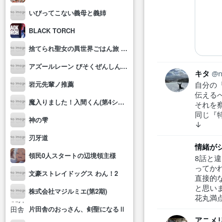
いびってこない義母と義姉
BLACK TORCH
捨てられ聖女の異世界ごはん旅 隠れスキルでキャンピングカーを召喚しました
アズールレーン びそくぜんしんっ！にっ!!
キタ
岩元先輩ノ推薦
自分の
伝える
魔入りました！入間くん(第4シリーズ)
それを
同じ『
神の雫
↓
刃牙道
情緒が
領民0人スタートの辺境領主様
8話と
ってか
文豪ストレイドッグス わん！2
直接的
と思い
株式会社マジルミエ(第2期)
花丸満
片田舎のおっさん、剣聖になるⅡ