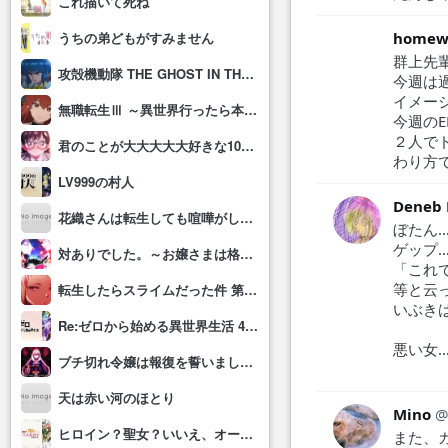
これ描いて死ね
homew
うちの弟どもがすみません
群上先
攻殻機動隊 THE GHOST IN THE SHELL
今週は
イメー
無職転生Ⅲ ～異世界行ったら本気だす～
今週の
２人で
君のことが大大大大大好きな100人の彼女(第3期)
わり方
LV999の村人
Dene
花織さんは転生しても喧嘩がしたい
ぼたん
ゲップ
対ありでした。～お嬢さまは格闘ゲームなんてしない～
「これ
等と云
転生したらスライムだった件 第4期
いぶき
Re:ゼロから始める異世界生活 4th season
悪い女
ブチ切れ令嬢は報復を誓いました。 ～魔導書の力で祖国を叩き潰します～
天は赤い河のほとり
Mino
ヒロイン？聖女？いいえ、オールワークスメイドです(誇)！
また、