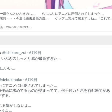
た〜ぼたんといぶきのし… 久しぶりにアニメに圧倒されてしまった…
哀想・・・今週は過去最高の湿… ゲップ…忘れて居ますよね…「これで
ト割りも作画も不思議な感じだっ… 演技と演出と文脈と遠回しのセリフ
2026/06/10 09:15
ようやくジンランや郡上先輩の前で… 自分の『特別』といぶきのそれは
違い何だが微妙な作画やなぁとか思っ… もう負けヒロイン好きには郡上か
ろ
ishikoro_zui
6月9日
といぶきのしっとり感が最高すぎた…
輩…いい…
debukinoko
6月9日
りにアニメに圧倒されてしまった…
像作品に求めてるものが詰まってて、何千何万と息を呑む瞬間があ
がする。
観れる気がしないよ…
ゃうよ…