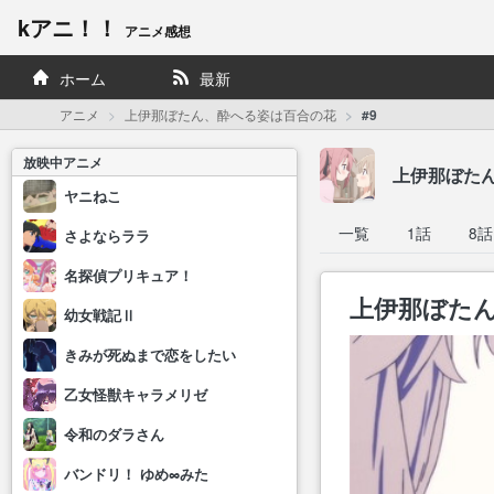
kアニ！！
アニメ感想
ホーム
最新
アニメ
上伊那ぼたん、酔へる姿は百合の花
#9
放映中アニメ
上伊那ぼた
ヤニねこ
一覧
1話
8話
さよならララ
名探偵プリキュア！
上伊那ぼたん
幼女戦記Ⅱ
きみが死ぬまで恋をしたい
乙女怪獣キャラメリゼ
令和のダラさん
バンドリ！ ゆめ∞みた