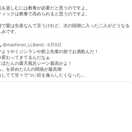
品を楽しむには教養が必要だと思うのですよ。
ティックは教養で高められると思うのですよ。
費で愛は生産なんて言うけれど、次の段階に入った二人がどうなる
しみです。
ん
mashiron_LLBanG
6月9日
がようやくジンランや郡上先輩の前でお酒飲んだ！
つ変わってきてるんだなぁ
とぼたんの露天風呂シーン最高かよ！
ち」を辞めた2人の関係が最高潮
合してて甘々でつい目を逸らしたくなった…