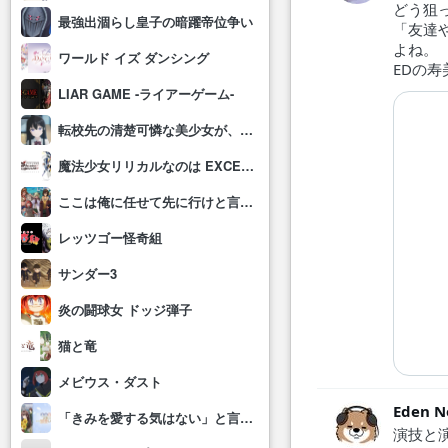
どう狙
最強出涸らし皇子の暗躍帝位争い
「友達
よね。
ワールド イズ ダンシング
EDの
LIAR GAME -ライアーゲーム-
転校先の清楚可憐な美少女が、昔男子と思って一緒に遊んだ幼馴染だった件
魔法少女リリカルなのは EXCEEDS Gun Blaze Vengeance
ここは俺に任せて先に行けと言ってから10年がたったら伝説になっていた。
レッツゴー怪奇組
サンダー3
炎の闘球女 ドッジ弾子
猫と竜
メビウス・ダスト
Eden 
「きみを愛する気はない」と言った次期公爵様がなぜか溺愛してきます
演技と