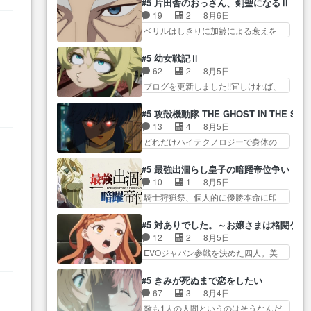
ン言うてないで… このアニメは
#5 片田舎のおっさん、剣聖になるⅡ
じ… 第５話をU-NEXTで視聴しま
奈（@0suzuna0）が【マリー…
どこに行くのだろう、面白す
19
2
8月6日
した。視聴… ラブコメで天然ジ
村ごと乗っ取られてたら流石に気付
ぎ… 姉のした事はただ単に一族
ベリルはしきりに加齢による衰えを
ゴロというかナチュラルヒ… み
かないか… 《漫画版少し読んだ
を絶滅させただけ…
口にする… 重ねた歳のせいにし
なもと仲良く話す隼人を見てなぜか
ことある》エリックとゴ… ロッ
ていた限界を超えて命の… いい
不安に… 無理なダイエットは禁
#5 幼女戦記Ⅱ
クは敵に容赦無くブスっといくから
んじゃないですか。魔物の群を発見
物だけど、なかなか結… 「これ
62
2
8月5日
気持… 勇者パーティー再結成し
した… アマプラにて視聴終わ
からもお手入れ、がんばりゅ」あり
ブログを更新しました!!宜しければ、
て先にいけで激アツ… 爆縮、幻
り！サーベルボア討伐… を言い
が…
是非… 少しでもマシな負け方を
覚、主人公結構エグいことするよ
訳にしたくないものですねwボア狩
選んだゼートゥーア… ゼートゥ
な… ねぇ猫耳ガール、敵の根城
#5 攻殻機動隊 THE GHOST IN THE SHE
り… 先生としてのベリルが好き
ーアの唯一の手駒が強すぎる笑あ
に乗り込む事を同… 世もや替え
13
4
8月5日
だけど、今回みた… 4人だけでサ
お… 私にとって完全にご褒美回
が利くと復活Pとは？！もう来週…
どれだけハイテクノロジーで身体の
ーベルボアを狩りに行く。野
ゼー様の葉巻シー… やはりター
価値がフ… ジャミングも伏線に
営… ・実家周辺でサーベルボア
ニャが後方指揮だと展開に迫力
なるかと思った回想シー… フチ
が暴れてると聞い… ちょっと年
#5 最強出涸らし皇子の暗躍帝位争い
が… “貧乏籤百連無料ガチャ”100
コマだいぶ理性持ち始めた。この世
齢の事を言いすぎとゆーか言い
10
1
8月5日
連でも1回… 2期入ってから地味
界の… 原作読んだのもう何年も
訳… ベリルの母もやはり只者じ
騎士狩猟祭、個人的に優勝本命に印
だよね。ただでさえ幼女… 「餌
前なのに、覚えてる… コイルの
ゃなかったかベリ…
を付けた… 細かい設定を考える
になってもらわねばならぬ」って言
汚職を突き止めるべくバトーの指
のが面倒な時は古代魔法… エル
葉に… ゼートゥーア左遷によっ
#5 対ありでした。～お嬢さまは格闘ゲ
導… やまとん1号はどこの部分で
ナがチートすぎる笑アルは最初から
て参謀本部の連携が… 緊張感あ
12
2
8月5日
使うのだろう？… 日本とロシア
自分… プラネット・ウィズ展開
る戦闘描写とギャグ今週の『有能
EVOジャパン参戦を決めた四人。美
が絡む政治の話かつ色々な用
アツいな「騎士狩猟… 麦茶どこ
な…
緒の母… この作品に唯一足りな
語… 第５話をprimevideoで視聴
ろかタイトル通り麦茶の出涸らし
いと思ってた(無くて… 見た目は
しまし… 前回同様『イノセン
#5 きみが死ぬまで恋をしたい
ぐ… 第５話をABEMAで視聴しま
気品溢れてるのに中身は…美緒マ
ス』を含む押井・神山版… 第５
67
3
8月4日
した。視聴に… 復讐に燃える吸
マ… テーマ：格ゲー大会に行く
話「EPISODEラストの母親の気持…
敵も1人の人間というのはそうなんだ
血鬼兄弟の弟ですいいキャラ…