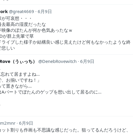
ork
great4669
6月9日
輩が可哀想・・・
過去最高の湿度だったな
ジ映像のぼたんが何か色気あったなｗ
EDが群上先輩で草
ドライブした様子か結構良い感じ見えたけど何もなかったような終
で悲しい
b Rove（うぃっち）
DenebRovewitch
6月9日
…
…忘れて居ますよね…
で、お揃いですね！」
って置きながら…
はAパートでぼたんのゲップを想い出して居るのに…
…
m2mnr
6月9日
カット割りも作画も不思議な感じだった。狙ってるんだろうけど、