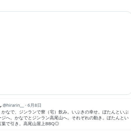
ん
hirarin__
6月8日
、かなで、ジンランで寮（宅）飲み。いぶきの幸せ。ぼたんといぶ
ージへ。かなでとジンラン高尾山へ。それぞれの動き。ぼたんとい
言葉で引き。高尾山屋上BBQ◎