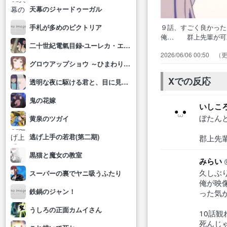
天幕のジャードゥーガル
９話、すごく良かっ
手札が多めのビクトリア
俺… 群上先輩が可
二十世紀電氣目録-ユーレカ・エヴリカ-
お揃… また、カッ
2026/06/06 00:50
告白さ… いぶきが
グロウアップショウ ～ひまわりのサーカス団～
じなのか… 8話と
でがたま…
Xでの反応
透明な夜に駆ける君と、目に見えない恋をした。
鬼の花嫁
いしこ
ぼたん
黄泉のツガイ
逃げ上手の若君(第二期)
郡上先
黒猫と魔女の教室
みらい
久しぶ
スーパーの裏でヤニ吸うふたり
俺が映
鉄鍋のジャン！
った気
うしろの正面カムイさん
10話
死んじ