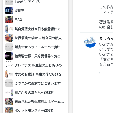
おねがいアイプリ
この作
盗掘王
ロマン
MAO
恋は消
のか楽
無自覚聖女は今日も無意識に力を垂れ流す
世界最強の後衛 ～迷宮国の新人探索者～
ましろ
いぶき
鎧真伝サムライトルーパー(第2クール)
少しず
いぶき
骸骨騎士様、只今異世界へお出掛け中Ⅱ
「友だ
百合百
クレバテスⅡ-魔獣の王と偽りの勇者伝承-
才女のお世話 高嶺の花だらけな名門校で、学院一のお嬢様(生活能力皆無)を陰ながらお世話することになりました
ふつつかな悪女ではございますが～雛宮蝶鼠とりかえ伝～
花ざかりの君たちへ(第2期)
追放された転生重騎士はゲーム知識で無双する
ポケットモンスター(2023)