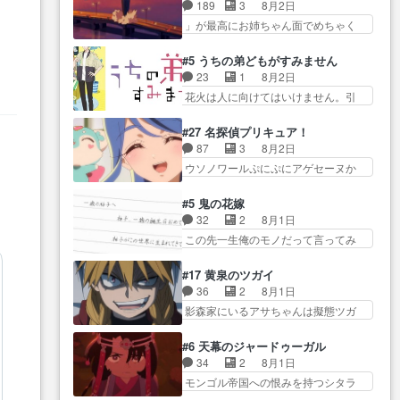
すぎるな楠木ともりちゃんの
始まろうとしておりスピカは対
189
3
8月2日
んとした別れ方し… サラは未練0
ね… デフォルメされた表情が特
策… 能力鑑定胸像タリスマン氏
」が最高にお姉ちゃん面でめちゃく
だと言っていたけど人の気持
に多かったのが印… 葵＆茜の回
容姿も評価してし…
ちゃかわ… さすがに割れた窓ガ
ち… 実は結構好きなキャラモヤ
も良きでした。あの証拠写真、
ラスの弁償は求められた… 逡巡
モヤする別れ方だ… 役で出演さ
#5 うちの弟どもがすみません
ひ… 互いが互いのことを想って
を振り切ってみんなに謝ったララの
せていただきました！よろしく
23
1
8月2日
いるのにすれ違っ… 第５話をｄ
思い… 仕事に馴染めない辺り観
お… 毎クールメインヒロインを
花火は人に向けてはいけません。引
アニメストアで視聴しました。
ていて苦しいところ… ララちゃ
好きになっちゃう…
きこもり… 糸はまだ柊の顔も見
視… 葵ちゃんに〝瑞佳ちゃんと
んの事情はもう少し皆に話して良
たことなかったっけ！1… ってお
練習したい〟と言… 本当この作
#27 名探偵プリキュア！
い… ララと茉里とで初のアルバ
名前を見たんだけどあの中村大樹さ
品は「キャラ」を活かすのがう
87
3
8月2日
イト。七転八倒し… 労働するプ
ん… 糸ちゃんカッケー、色んな
ま… みずかちゃんの介入で双子
ウソノワールぷにぷにアゲセーヌか
リンセスえらい。プリンセスの
意味でwゲームが… 姉から性的興
の仲にヒビが………
わよ!!… 順当にマコトジュエルの
精… アンデケン行ってケーキ食
奮覚えてないよね？なんて言
争奪戦をやったと。… 記憶を取
べて、帰りにカメ… ララが働く
#5 鬼の花嫁
わ… テーマ：引きこもりの理由
り戻し正式に探偵事務所で働き始
事でのてんやわんや。働いて大
32
2
8月1日
感想は、久しぶり… 元ゲーマー
め… ポワロ、元ネタを解説して
変… 地道に働き人と関わる日々
この先一生俺のモノだって言ってみ
なので、はちゃめちゃ楽しく作
原作に誘導するの… くれあさん
の中に愛を見いだ…
たい笑他… 1歳からの誕生日プレ
業… 糸ちゃんと源くんの距離感
の探偵としての初事件にしてち
ゼント………とは思っ… 玲夜さ
おかしいね(*´… 糸と源ははよ好
#17 黄泉のツガイ
ょ… ・急にクイズ番組が始まっ
ん柚子に18年分の誕生日プレゼン
きおうとると言わんかい！引…
36
2
8月1日
たw・妖精ウソノ… るるかの助手
ト… 柚子は鬼龍院家から初めて
ショウくんと対等に話すためにゲー
影森家にいるアサちゃんは擬態ツガ
だった？今回が初めての探偵
学校に通う事にな… プレゼント
ムをする…
イだった… アサが置かれた立場
活… 探偵じゃなかったの！？ク
攻撃ヤバすぎるwwwヴァイオ
や気持ちを汲んで熱くな… 屋敷
レアさん探偵すぎ… 突然のポア
#6 天幕のジャードゥーガル
レ… 玲夜さまサプライズの、こ
にアサはいなかった逆にガブちゃん
ロクイズは草なんよ。んで、あ
34
2
8月1日
れまでの柚子ちゃ… 玲夜から柚
はい… 影森の当主が際限なくツ
ん… 今回からついにくれあが探
モンゴル帝国への恨みを持つシタラ
子へ17年分の誕生日&を未来に…
ガイを増やせるのに… 今回はも
偵事務所の仲間に…
を信じた… 回想が淡々と語られ
「​​13歳の柚子ちゃんへ…もう中学生