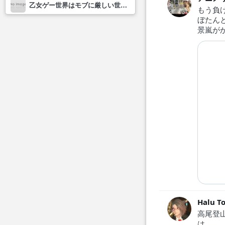
乙女ゲー世界はモブに厳しい世界です2
もう負
ぼたん
景嵐が
Halu 
高尾登
は。