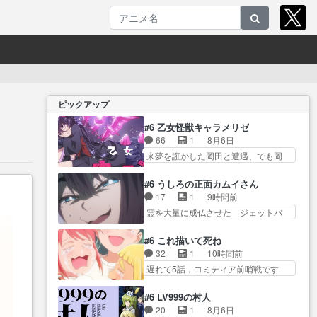
ピックアップ
#6 乙女怪獣キャラメリゼ
66
1
8月6日
来夢を誑かした岡田と遭遇、でも岡
田は気付… 自分も相手の容姿し
か見てなかったと気付き… みん
#6 うしろの正面カムイさん
なからのメイク道具が、らいりーさ
17
1
9時間前
んを… らいりーの影響で理想に
霊を大量に成仏させた ジェットバ
向けて努力する黒絵… コングと
バアの亜… 1日で6人は流石絶倫
ゴ〇ラの怪獣大決戦!?w黒絵の
カムイ婆もしっかり抱… 今回は
#6 これ描いて死ね
友… らいりーが己のルッキズム
交通悪霊の除霊ツアー。Aパはいつ
32
1
10時間前
と相対する話とし… らいりーさ
も… 前半の霊カモみたいになっ
遅れて5話，コミティア前哨戦です
んが容姿の美醜でしか人を見な
てるよねwジェッ… 今回はいつも
が，ここ… 「同情は創作の敵」
い… 校外学習で奥多摩の小河内
と違って霊が大人しいなと思
いい言葉だ。でも応援す… 東京
ダムに来た黒絵た… ライリーが
#6 LV999の村人
っ… 最後にカムイさんを怪異と
で開かれる即売会に行って自分たち
好きだったクズ男ハルゴンが懲
20
1
8月6日
見間違え叫んでお… 交通系悪霊