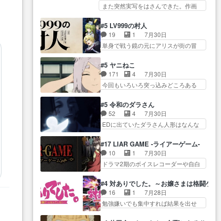
き… 初コミティアで２０冊刷り
５話をprimevideoで視聴しまし…
また突然実写をはさんできた。作画
んでそんなに…と思ったらそう
は妥当だよね。俺… 藤森さんの
リソース… やるべきことが逃げ
い… いつもと違って少し良い話
ママ向けの漫画で、また涙腺
る事と分かると水を得た… 30歳
化け猫は油が好物… 今回はあか
#5 LV999の村人
が⋯… 〜漫画に「想い」をこめ
まで童貞だと魔法使いになれるとい
やし1体のみで15分。金持ちの…
19
1
7月30日
よう｣娘に漫画であ… 何回この作
う… こっちの諏訪の三大将もま
今更だけど霊が性行為で祓えること
単身で戦う鏡の元にアリスが街の冒
品に泣かされるのだろう。光が
たクセが強いw色… 頼重が完全に
は何とな…
険者率い… 鏡浩二はゲーム世界
藤… ホテル泊まってコミティア
ブレーンだよね毎回敵キャラ
に飲み込まれた転生者と… みん
っていいなあ。同… コミティア
#5 ヤニねこ
が… 弧次郎「欲を我慢して強く
なががんばってくれたアリスの父ち
参加のしおりを徹夜で作る先生
171
4
7月30日
なれるなら大飯食… 変化球な演
ゃん… 成長限界が999である村人
(… お母さん、娘にあんな漫画描
今回もいろいろ突っ込みどころある
出も交えながらの状況説明が本
と定めた上位存… 大規模バトル
かれたら泣いち…
回だった… ヤクのクワガタ取り
当… LOで参加させていただきま
シーンなのに会話してばっか
の話が尋常じゃない雰囲… 妹子
した！最終的に… この高らかな
#5 令和のダラさん
り… やっぱり勇者より強かった
ちゃんの恋愛話をしたり、タバコを
DT宣言、合田一人に通じるも…
52
4
7月30日
か笑統率力LV9… 普通の人間の親
生産… ここうっすら思ったこと
この作品は近年稀に見るおっさんキ
EDに出ていたダラさん人形はなんな
子やーん総務課長と娘の女子…
ズバリ言ってくれて… おかし
ャラの充…
んだと… 『ダラさんと呼ぶ者が
これがこの世界の仕組みか‥Lv200帯
い、さわやかだ 世話好きの陰に支
生まれた日』をダラさ… 陰惨な
の… そのために役割を超越する
#17 LIAR GAME -ライアーゲーム-
配… ヤクねこのクワガタ取りの
過去がきっちり現代に継承されてい
者の出現させるた… アリスのお
10
1
7月30日
話見て切なくなっ… 普段は選別
る… ダラさんと姉弟の母との出
陰で他の勇者達も共闘してくれ魔…
ドラマ2期のボイスレコーダーや自白
された4～600レスを2,30… 隠し
会いの話やはりダ… ダラさんの
ゲーム… ヨコヤは人間の弱い所
方が密売人のそれww唐突な作画力の
過去話も佳境…げに恐ろしいは
をつくのが抜群に上手… 昼の国
正… なんか今日はかなり一瞬で
#4 対ありでした。～お嬢さまは格闘ゲ
人… 第５話感想：２人の過剰な
の奴らも馬鹿が多いが、夜の国も同
終わっちまったっ… 先週と比べ
16
1
7月28日
貢ぎ物?の礼とし… 第５話感想：
じ… ご視聴ありがとうございま
てまだまともに見えた。4話は過…
勉強嫌いでも集中すれば結果を出せ
姉のお誕生会にダラさんを招
した来週もよろし… 握った◯治
る美緒が… 毎晩スト６対戦を楽
待… 部分的に時系列が4話と入れ
郎（中の人的に）仲間であるプ
しむ４人。だが、期末試… どん