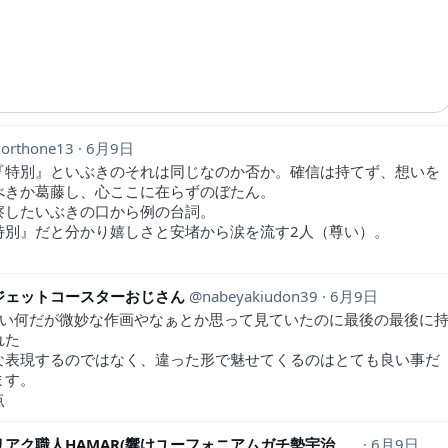
northone13
6月9日
『特別』といぶきのそれは同じなのか否か。確信は持てず、想いを
べきか葛藤し、心ここに在らずのぼたん。
察したいぶきの口から例の台詞。
特別』だと分かり嬉しさと安堵から涙を流す2人（尊い）。
ジェットコースターおじさん
nabeyakiudon39
6月9日
違い何だが微妙な作画やなぁとか思って見ていたのに最後の最後に
れた
な表現するのではなく、違った形で魅せてくるのはとても良い事だ
ます。
点
アニメリアク職人HAMAR(響けユーフォニアムガチ勢宇治市民)
6月9日
animeH