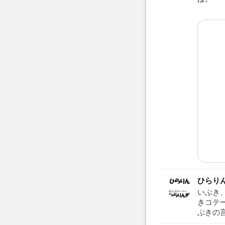
ひらり
いぶき
きコテ
ぶきの