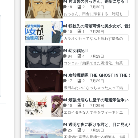
替わってるのね… こんなデカイ
#4 片田舎のおっさん、剣聖になるⅡ
レ… ヨコヤの頭の回転の速さと
なゲームも相手が強すぎるとやる気
のどうやって運ぶんだよ！？
18
2
7月30日
人間の心理を利用… 夜の国のヨ
無く… テーマ：テスト勉強と大
姉… ダラさん、人型形態にもな
おっさん、田舎に帰省する！時期も
コヤ支配がますますひどく……。
会感想は、美緒がテ… すげーー
れるんか!?w髪…
時期だし… じいさん、ベリル、
… ヨコヤは飴と鞭で夜の国の独
ーーーーーーー良い……。女性声
副団長、年長者が強い順… 底知
裁支配を強化、… やはりヨコヤ
#4 転校先の清楚可憐な美少女が、昔男
優… 深夜の格ゲー対戦よりテス
れない爺さんには夢が詰まってると
いいですね。昼の国が勝てる
10
1
7月29日
トの方がよっぽど… 真剣に授業
思う… クルニ、ヘンブリッツ、
流… 役で出演いたしました。次
カラオケ行ってなんも歌わず帰るの
を受けて、夜は珠樹の部屋で格
ミュイと一緒におっ… 帰省、お
回も緊張が止まり…
かよハン… 春希ちゃんの私服、
ゲ… 来たる定期テストに向けて
供ヒロインはクルニ。順番的には
めっちゃ可愛いぞ！！！… どう
勉強会！美緒ちゃ… 受験勉強と
#4 幼女戦記Ⅱ
確… 父親から手紙が来た。サー
やらあの女優さんが春希のお母さん
戦闘の2択なら戦闘を選ぶ娘w
84
4
7月29日
ベルボアの退治の… ここでヘン
のよ… 春希ちゃん姫ちゃんに野
美… 勉強嫌いでバトルを選ぶっ
コンコルド効果でまた泥沼化。無茶
ブリッツくんが同行するのが変
菜の子も凄え可愛い… 隼人くん
て、ひぐらしの沙…
振りに奇… ルーデルドルフ中将
で… ・ベリル、実家に帰ること
のスマホを買いに行ってたけど完
自らが行う煙草と葉巻は… ブロ
に・ベリルはミュ… おっさんの
#4 攻殻機動隊 THE GHOST IN THE SHE
全… 第４話をU-NEXTで視聴しま
グを更新しました!!宜しければ、是
親となるとお爺ちゃんだよね孫
17
2
7月29日
した。視聴… スマホを買うた
非… 計画通りにはいかないね笑
扱… ・ベリル、実家に帰ること
殿田みたいになっちゃった人って結
め、都心で待ち合わせをした…
やり遂げた(ほぼ… 今回もターニ
に・ベリルはミュ…
構会社に… バトーがカッコいい
OP曲きっかけで見始めてたけどなん
ャに不都合なことがあったり
と思ってたら、トグサが… あの
だかん… いきなりシリアス展開
#4 最強出涸らし皇子の暗躍帝位争い
し… 白髪の男性が語った家族を
見た目もうただのロボでしかないん
ぶち込んでくるじゃん… 春希の
10
1
7月29日
失った喪無感が、… 連邦に対し
だよ… 俺らの汗拭きそりゃいや
家庭事情は複雑。食事とか隼人が親
エロイタチなんて事をフィーネとエ
て有利な講話条件を引き出すた
だろwwバトー＆ト… イノセンス
身…
リーにア… アルも気付かなかっ
め… コンコルド効果に油を注ぐ
の元となった回だけど、ガイノ
た事を…フィーネは自分… モン
ターニャの勝利軍… 犠牲を払っ
#4 透明な夜に駆ける君と、目に見えない
イ… アダム・リンクやジェイム
スターを呼ぶ笛？黒幕は狩猟祭とは
ても良いならお前たちが前線へ
25
3
7月28日
スン(教授)型サ… アンドロイドも
関係… 平凡な少女に見える眼鏡w
行… 戦闘がアッサリし過ぎじゃ
不適切な言葉を指摘する鳴海も、1話
おっさんの汗を拭くのは嫌や…