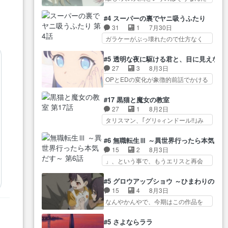
には？感想は、美… 大会を前に
けど状… もう着れないからって
クリスタ皇女が“萌え”なのでこの娘が
格ゲー熱が高まる一方、百合の
どういう意味だろうな… ミミを
皇帝… ウサギ好きそうな王女殿
#4 スーパーの裏でヤニ吸うふたり
本… 東京で開催される格ゲー大
人間に戻して欲しいでも自分達が代
下がかわいい。幼馴… ついに始
31
1
7月30日
会に参加すること… Japanに向け
わ… ご視聴ありがとうございま
まった狩猟祭。エルナの活躍で上
ガラケーがぶっ壊れたので仕方なく
て外泊届にサインをもらっ… 長
した見るたびに切… 誰かと思っ
位…
スマホに… 佐々木さんとは同い
崎から大会のために東京へ!/でも観光
たらちゅー先輩か。しれっと相
年くらいに思ってたけど… やは
よ… 旅の支度全部やってくれる
#5 透明な夜に駆ける君と、目に見えない
方… 第５話感想：コ□した相手に
り出オチ感が否めず、エピソードの
先輩、なんだかん… 第５話をｄ
27
3
8月3日
も家族や…､戦… つらい回だ……
打率… 田山さんが佐々木さんに
アニメストアで視聴しました。視…
OPとEDの変化が象徴的前話でかける
つらすぎる……。エスタ先輩…
沼っていく…こんな… 佐々木さ
には… 小春の透明なモヤのかか
今週のシーナとミミも可愛かった2人
ん、腕フェチなんですね笑最近ま
った世界。どんな女… そうか、
の関係… 確かに相手にも家族や
#17 黒猫と魔女の教室
じ… 佐々木がガラケーからスマ
こんな風に見えてるのかぁ。かけ
大切な人はいるけど、… 白シャ
27
1
8月2日
ホに変えるって、… もうドラマ
る… 完全な両片思いになりまし
ツが作業着みたいなもんなんですか
タリスマン、｢グリ○ィンドール!!｣み
版孤独のグルメファンコンテン
たねぇ…OPとE… 余計な物は描
ね…
た… 最初の障害ゴーレムを全員
ツ… 「お腹冷えちゃわない？
かず白く靄がかった小春ちゃ
で力を合わせて倒… アリアはホ
佐々木さんの優しさ… 先行で見
#6 無職転生Ⅲ ～異世界行ったら本気だ
ん… 光も感じない完全な盲目な
ントスピカが大好きだよね。ツ
た時より2人のやり取りに癒しを
15
2
8月3日
んやね…おめかし… 母役に能登
ン… 一等級ポテンシャルのアリ
感… ABEMA版の7〜8話佐々木が
」、という事で、もうエリスと再会
さんって禁じ手使ってきたー！
アちゃん可愛くて… そういや、
実年齢以上…
か？っと… サラの再登場によっ
E… 今回は小春視点も描かれてい
アリアは能力は最上級のくせに、
てルーデウスの成長が確… 人間
て良かった本当… 股に海豚を挟
#5 グロウアップショウ ～ひまわりのサ
… とうとうアリアと直接競う場
関係の清算が粛々と進められている
み水上バスでの会話を反芻…
15
4
8月3日
がきたこれまで… 毎度ながらの
サラ… サラとの関係に対して完
恋… OPEDとも無人バージョンか
なんやかんやで、今期はこの作品を
スピカの顔面芸推しのハナち
全に「昔の女」とし… ルーシー
ら主人公２人…
一番推し… 時給50円じゃ借金は
ゃ… クソレビュータリスマン趣
にデレるルディが完全に親バカで
減らない(^_^;サ… 葵ちゃん可愛
味ダダ漏れで好き… 期末試験が
#5 さよならララ
微… サラとは会ってほしいちゃ