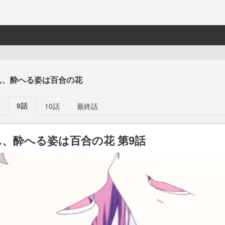
ん、酔へる姿は百合の花
9話
10話
最終話
、酔へる姿は百合の花 第9話