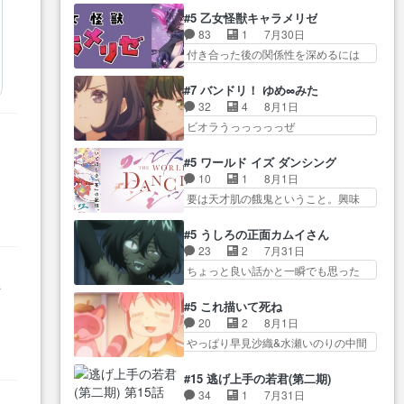
うガブちゃんさんの悲鳴にも似た
るのだけどいつの間にか… オゴ
な… 梅原の人が18歳になるまで
#5 乙女怪獣キャラメリゼ
怒… ユルと戦った時から伏線が
タイの妃になってもその心は晴れ
の誕生プレゼン… なよなよした
83
1
7月30日
張られていたのが… しかしアサ
ず、モ… ドレゲネの過去、宝石
男（cv石田彰）梅ちゃんがた…
付き合った後の関係性を深めるには
は、兄様に会いたいbotだと思…
だった彼女が人になり… ドレゲ
ヒロイン… 来夢ちゃんがキング
ツガイには優しい筈のガブちゃん、
ネの過去、、辛かった、、あのジャ
コングなのいい味付けだ… ずっ
アキオの… 色々とひっかけがあ
#7 バンドリ！ ゆめ∞みた
タ… 年上旦那が良い人でも、女
とメスってて何この可愛い生物。ク
って、最終的に嫌な終わ… ゴン
32
4
8月1日
は宝石でただ笑っ… ダイルの儀
ラス… 付き合い始めたら始めた
ゾウが従える大量のツガイに何事か
ビオラうっっっっっぜ
式の神々しさたるや。一気に空
でまた違った悩みが… と一歩ず
と思…
ぇ！！！！！！！！後… あられ
気… ドレネゲの辛い過去には同
つ踏み出す黒絵ちゃん微笑ま新汰
ちゃん、僕っ子になってから取り戻
情の言葉しか…シ… 奥様に悲し
#5 ワールド イズ ダンシング
の… ツインテールが可愛いお茶
し… ビオラが悪魔すぎて気分が
い過去…萌え袖が可愛いね、と
10
1
8月1日
目な妹ちゃんです… しかも過去
悪くなってきたこ… 声優まとめ
思… ドレゲネとシタラ、2人だけ
要は天才肌の餓鬼ということ。興味
も重いんかいかつては自分に自
ました(７話まで)仲町あられ/… ビ
の同盟が結成さ…
を惹かれ… 父の観阿弥と袂を分
信… リップを塗ってらっしゃる
オラの策略がバッチリ嵌って最高
かった？鬼夜叉が田楽の… 猿楽
からかしらお顔が… 黒絵「怪獣
#5 うしろの正面カムイさん
wwwこ… 自信あれば評価なんて
の鬼夜叉と田楽の増次郎。小さない
に憧れるのはいいけど自分自身
23
2
7月31日
気にしないし、充実し… ・バー
ざこ… 着眼点は良くとも、先鋭
が… 素の自分はどちらなのかは
ちょっと良い話かと一瞬でも思った
チャルだけど、みゅーたいぷ初ライ
的すぎるのか。芸能… 鬼夜叉は
まだ不明だが見せ…
私が間違… ろくろ首さんも油舐
持
ブ… OPこんなんだっけ？と思っ
石也と共に観世座をあとにし、三
めてなかった？白雪碧さ… 今日
たら歌唱シーン… の、らいぶシ
#5 これ描いて死ね
条… 観世座を離れ、三条坊門御
も1日お疲れ様でした～───昨晩～
ーン＿!!­­--­­--­… それだけでええや
20
2
8月1日
所で日々を送る鬼… 「お前(鬼夜
今… 幼女に拾われたお市ちゃん
ん！！しかし、ビオラが仕…
やっぱり早見沙織&水瀬いのりの中間
叉)が凄いのではなく客が凄い…
の恩返し。化け猫… 役にて出演
層は上… あれ光って漫研入るこ
田楽と猿楽の獅子舞勝負。鬼夜叉は
させていただきました。ジョア
とになってたんだっけ… 登場人
猫の動き… 登場人物の我が強
#15 逃げ上手の若君(第二期)
ン… トイ・ストーリーみたいな
物が増えてわいわいしたところが好
い。新しい獅子舞に拘って… 第
34
1
7月31日
AMAR
始まり。流石に除… 猫相手にな