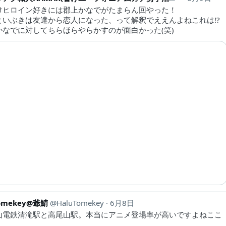
けヒロイン好きには郡上かなでがたまらん回やった！
といぶきは友達から恋人になった、って解釈でええんよねこれは!?
かなでに対してちらほらやらかすのが面白かった(笑)
Tomekey@爺鯖
HaluTomekey
6月8日
山電鉄清滝駅と高尾山駅。本当にアニメ登場率が高いですよねここ