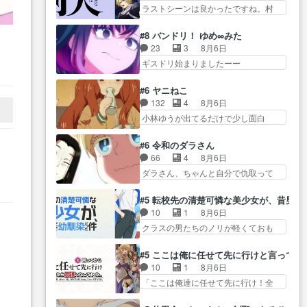
の本… 一冊売る事の苦労と喜び
ら… メイクでちょっと勇気出て
ラストシーンは良かったですね。村
除霊ツアー編！どっちが悪かよ
を知る手島先生がず… 10年でえ
る黒絵ちゃん可愛…
人が故に… 村人のレベル上げは
く… よく見ないと気付けない2つ
らい老けはったねー編集さん。
鬼モードフィンガーシリ… アリ
のエピソードに… カムイとドラ
#8 バンドリ！ ゆめ∞みた
同… 自分の妄想を買ってくれる
スと10年後に結婚の約束をした鏡ず
イブに出かけたシヅカは、ズ
23
3
8月6日
、
人がいるというも… 初めて自分
っ… カジノスタッフ募集するも
ブ… 15分アニメで計14体の最多
で
ギスドリ始まりましたーー
の漫画が売れた時の感動、懐か
集まらない更に追… 王命でクル
成仏回ジェッ…
同
ー！！！！ユノ、… 都子さんが
し… 初めて本が売れた喜びよう
ルの監視をすることになったデ
めっちゃ情緒不安定になってて
な
に貰い泣き。隣の… コミティア
#6 ヤニねこ
ビ… 最強の村人・鏡との出会い
怖… 超回復を見守っていかない
開幕前でひちしきり受ける^^
132
4
8月6日
で少しは変わった… やはり何か
と、ですね！！み… 開幕聞き取
先… 「SEDESUのコミPo!日記」
小林ゆうが出てるだけで少し面白
悲しい過去がありそうな。鏡の
りスタッフに定治いなかった？
#496…
い。なお内… 達郎が獣人に
も… パルナの魔族への恨みは根
ま… ののちゃんのお手当てはお
◯◯◯される強制百合を期待
深そうやね姫を舐… 新キャラが
#6 令和のダラさん
節介だったりする… ビオラの立
し… ヒグマドンってなんな
登場早々変態扱いされてる件。
66
4
8月6日
ち回り害悪すぎるお近づきの印
ん！？人見知りっぽい… なんな
タ… まだまだお元気そうなお声
ダラさん、ちゃんと自分で仇取って
が… ・律っちゃん明るくなった
ら下ネタ0じゃなかったかこんな回
で……不意打ち過…
たんだね… ワイが必死でケロロ
ね♪・メンバーの… 一難去ってま
が… 他のエピソードに対してマ
じゃないのよケロロじゃ… ロボ
た一難、律がビオラの呪縛か
#5 転校先の清楚可憐な美少女が、昔男
イルドな回だった… 今回はだい
ットに憧れてビーム撃ちたいと…そ
ら… 「私はあなたが嫌いなんで
10
1
8月6日
ぶある程度抑えてる？w感じな
うい… 余りにも凄惨なダラさん
す」「バンドやめ… 何が起きて
クラスの男たちのノリが軽くておも
気… アルねこ、そうはならんや
の過去ダラさんの６… 過去編は
いるのか！？次週、みゅーたいぷ…
ろい春希… 沙紀は隼人への片思
ろ映画のワンシー… さっきまで
これで一区切りかなギャグも面白
いを拗らせているタイプ… みな
生きていたゴキブリ死んでる
#5 ここは俺に任せて先に行けと言ってか
い… ガンガガン♪薫がなんかしっ
もちゃんが透けブラしててびっくり
GP… アルねこ危険ですよね。健
10
1
8月6日
かり歌ってロマ… 姉巫女の誤
して… レベルのキャラが登場。
康的な面で··江… 酔い潰れ行き着
「ここは俺達に任せて先に行け！全
算、クソみたいな嫉妬の末路よ。
相変わらず顔や体の… 隼人が春
いた江ノ島で、朝日を眺めな…
員いい奴… 過去、あとを託した
… 私、そんなに日頃からガンガ
希の級友を巻き込んだイジりに動
ロックが今、2人にあと… 木下鈴