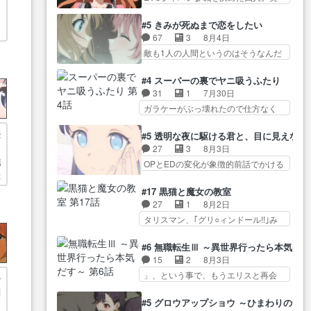
アツいな「騎士狩猟… 麦茶どこ
な…
緒の母… この作品に唯一足りな
語… 第５話をprimevideoで視聴
ろかタイトル通り麦茶の出涸らし
いと思ってた(無くて… 見た目は
しまし… 前回同様『イノセン
#5 きみが死ぬまで恋をしたい
ぐ… 第５話をABEMAで視聴しま
気品溢れてるのに中身は…美緒マ
ス』を含む押井・神山版… 第５
67
3
8月4日
した。視聴に… 復讐に燃える吸
マ… テーマ：格ゲー大会に行く
話「EPISODEラストの母親の気持…
敵も1人の人間というのはそうなんだ
血鬼兄弟の弟ですいいキャラ…
には？感想は、美… 大会を前に
けど状… もう着れないからって
クリスタ皇女が“萌え”なのでこの娘が
格ゲー熱が高まる一方、百合の
どういう意味だろうな… ミミを
皇帝… ウサギ好きそうな王女殿
#4 スーパーの裏でヤニ吸うふたり
本… 東京で開催される格ゲー大
人間に戻して欲しいでも自分達が代
下がかわいい。幼馴… ついに始
31
1
7月30日
会に参加すること… Japanに向け
わ… ご視聴ありがとうございま
まった狩猟祭。エルナの活躍で上
ガラケーがぶっ壊れたので仕方なく
て外泊届にサインをもらっ… 長
した見るたびに切… 誰かと思っ
位…
スマホに… 佐々木さんとは同い
崎から大会のために東京へ!/でも観光
たらちゅー先輩か。しれっと相
年くらいに思ってたけど… やは
登
よ… 旅の支度全部やってくれる
#5 透明な夜に駆ける君と、目に見えない
方… 第５話感想：コ□した相手に
り出オチ感が否めず、エピソードの
先輩、なんだかん… 第５話をｄ
27
3
8月3日
も家族や…､戦… つらい回だ……
打率… 田山さんが佐々木さんに
アニメストアで視聴しました。視…
完
OPとEDの変化が象徴的前話でかける
つらすぎる……。エスタ先輩…
沼っていく…こんな… 佐々木さ
は
には… 小春の透明なモヤのかか
今週のシーナとミミも可愛かった2人
ん、腕フェチなんですね笑最近ま
った世界。どんな女… そうか、
の関係… 確かに相手にも家族や
#17 黒猫と魔女の教室
じ… 佐々木がガラケーからスマ
こんな風に見えてるのかぁ。かけ
大切な人はいるけど、… 白シャ
27
1
8月2日
ホに変えるって、… もうドラマ
る… 完全な両片思いになりまし
ツが作業着みたいなもんなんですか
タリスマン、｢グリ○ィンドール!!｣み
版孤独のグルメファンコンテン
たねぇ…OPとE… 余計な物は描
ね…
た… 最初の障害ゴーレムを全員
ツ… 「お腹冷えちゃわない？
かず白く靄がかった小春ちゃ
で力を合わせて倒… アリアはホ
佐々木さんの優しさ… 先行で見
#6 無職転生Ⅲ ～異世界行ったら本気だ
ん… 光も感じない完全な盲目な
ントスピカが大好きだよね。ツ
た時より2人のやり取りに癒しを
15
2
8月3日
んやね…おめかし… 母役に能登
ン… 一等級ポテンシャルのアリ
感… ABEMA版の7〜8話佐々木が
」、という事で、もうエリスと再会
さんって禁じ手使ってきたー！
今
アちゃん可愛くて… そういや、
実年齢以上…
か？っと… サラの再登場によっ
E… 今回は小春視点も描かれてい
回
アリアは能力は最上級のくせに、
てルーデウスの成長が確… 人間
て良かった本当… 股に海豚を挟
#5 グロウアップショウ ～ひまわりのサ
… とうとうアリアと直接競う場