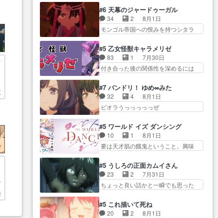
攻撃ヤバすぎるwwwヴァイオ
や気持ちを汲んで熱くな… 屋敷
レアさん探偵すぎ… 突然のポア
#6 天幕のジャードゥーガル
レ… 玲夜さまサプライズの、こ
にアサはいなかった逆にガブちゃん
ロクイズは草なんよ。んで、あ
34
2
8月1日
れまでの柚子ちゃ… 玲夜から柚
はい… 影森の当主が際限なくツ
ん… 今回からついにくれあが探
モンゴル帝国への恨みを持つシタラ
子へ17年分の誕生日&を未来に…
ガイを増やせるのに… 今回はも
偵事務所の仲間に…
を信じた… 回想が淡々と語られ
「​​13歳の柚子ちゃんへ…もう中学生
うガブちゃんさんの悲鳴にも似た
るのだけどいつの間にか… オゴ
な… 梅原の人が18歳になるまで
#5 乙女怪獣キャラメリゼ
怒… ユルと戦った時から伏線が
タイの妃になってもその心は晴れ
の誕生プレゼン… なよなよした
83
1
7月30日
張られていたのが… しかしアサ
ア
ず、モ… ドレゲネの過去、宝石
男（cv石田彰）梅ちゃんがた…
付き合った後の関係性を深めるには
は、兄様に会いたいbotだと思…
中
だった彼女が人になり… ドレゲ
ヒロイン… 来夢ちゃんがキング
ツガイには優しい筈のガブちゃん、
ネの過去、、辛かった、、あのジャ
コングなのいい味付けだ… ずっ
アキオの… 色々とひっかけがあ
#7 バンドリ！ ゆめ∞みた
タ… 年上旦那が良い人でも、女
宝
とメスってて何この可愛い生物。ク
って、最終的に嫌な終わ… ゴン
32
4
8月1日
は宝石でただ笑っ… ダイルの儀
ラス… 付き合い始めたら始めた
ゾウが従える大量のツガイに何事か
ビオラうっっっっっぜ
式の神々しさたるや。一気に空
でまた違った悩みが… と一歩ず
と思…
ぇ！！！！！！！！後… あられ
気… ドレネゲの辛い過去には同
つ踏み出す黒絵ちゃん微笑ま新汰
ちゃん、僕っ子になってから取り戻
情の言葉しか…シ… 奥様に悲し
#5 ワールド イズ ダンシング
の… ツインテールが可愛いお茶
し… ビオラが悪魔すぎて気分が
い過去…萌え袖が可愛いね、と
10
1
8月1日
目な妹ちゃんです… しかも過去
悪くなってきたこ… 声優まとめ
思… ドレゲネとシタラ、2人だけ
要は天才肌の餓鬼ということ。興味
も重いんかいかつては自分に自
ました(７話まで)仲町あられ/… ビ
の同盟が結成さ…
を惹かれ… 父の観阿弥と袂を分
信… リップを塗ってらっしゃる
オラの策略がバッチリ嵌って最高
かった？鬼夜叉が田楽の… 猿楽
からかしらお顔が… 黒絵「怪獣
#5 うしろの正面カムイさん
wwwこ… 自信あれば評価なんて
の鬼夜叉と田楽の増次郎。小さない
に憧れるのはいいけど自分自身
23
2
7月31日
気にしないし、充実し… ・バー
ざこ… 着眼点は良くとも、先鋭
が… 素の自分はどちらなのかは
ぎ
ちょっと良い話かと一瞬でも思った
チャルだけど、みゅーたいぷ初ライ
的すぎるのか。芸能… 鬼夜叉は
まだ不明だが見せ…
唾
私が間違… ろくろ首さんも油舐
ブ… OPこんなんだっけ？と思っ
石也と共に観世座をあとにし、三
めてなかった？白雪碧さ… 今日
たら歌唱シーン… の、らいぶシ
#5 これ描いて死ね
条… 観世座を離れ、三条坊門御
も1日お疲れ様でした～───昨晩～
ーン＿!!­­--­­--­… それだけでええや
20
2
8月1日
所で日々を送る鬼… 「お前(鬼夜