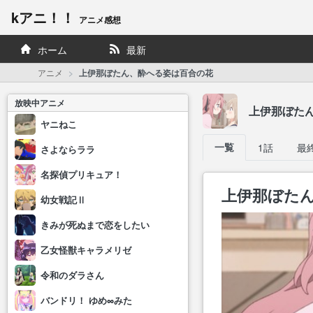
kアニ！！
アニメ感想
ホーム
最新
アニメ
上伊那ぼたん、酔へる姿は百合の花
放映中アニメ
上伊那ぼた
ヤニねこ
一覧
1話
最
さよならララ
名探偵プリキュア！
上伊那ぼた
幼女戦記Ⅱ
きみが死ぬまで恋をしたい
乙女怪獣キャラメリゼ
令和のダラさん
バンドリ！ ゆめ∞みた