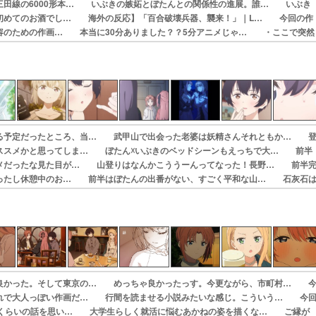
三田線の6000形本… いぶきの嫉妬とぼたんとの関係性の進展。誰… いぶき
初めてのお酒でし… 海外の反応】「百合破壊兵器、襲来！」｜L… 今回の作
容のための作画… 本当に30分ありました？？5分アニメじゃ… ・ここで突然
そこはかと… 私といつも飲んでるじゃないですかだけどあ…
る予定だったところ、当… 武甲山で出会った老婆は妖精さんそれともか… 
ススメかと思ってしま… ぼたん☓いぶきのベッドシーンもえっちで大… 前半
メだったな見た目が… 山登りはなんかこううーんってなった！長野… 前半
ったし休憩中のお… 前半はぼたんの出番がない、すごく平和な山… 石灰石
すってどういう… ・いぶきの言葉にドキドキが止まらない…！…
良かった。そして東京の… めっちゃ良かったっす。今更ながら、市町村… 
れで大人っぽい作画だ… 行間を読ませる小説みたいな感じ。こういう… 今
ジくらいの話を思い… 大学生らしく就活に悩むあかねの姿を描くな… ご縁が