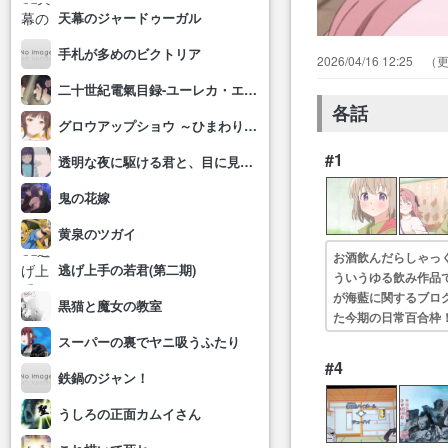
天幕のジャードゥーガル
手札が多めのビクトリア
2026/04/16 12:25
二十世紀電氣目録-ユーレカ・エヴリカ-
各話
グロウアップショウ ～ひまわりのサーカス団～
#1
透明な夜に駆ける君と、目に見えない恋をした。
鬼の花嫁
黄泉のツガイ
お酒飲んだらしゃっ
逃げ上手の若君(第二期)
ういうゆる飲み作品
が海藍に関するブロ
黒猫と魔女の教室
た今期の日常百合枠
は出身地の地名の様
スーパーの裏でヤニ吸うふたり
#4
鉄鍋のジャン！
うしろの正面カムイさん