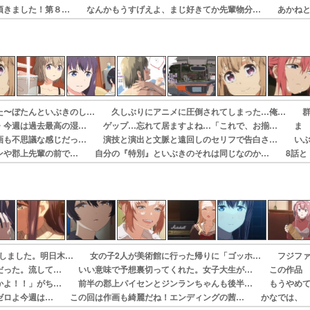
頂きました！第８… なんかもうすげえよ、まじ好きてか先輩物分… あかね
えか、ぼたん、… 1位タイが4話、次点5話かな〜大前提どち…
た〜ぼたんといぶきのし… 久しぶりにアニメに圧倒されてしまった…俺… 
・今週は過去最高の湿… ゲップ…忘れて居ますよね…「これで、お揃… ま
画も不思議な感じだっ… 演技と演出と文脈と遠回しのセリフで告白さ… い
ンや郡上先輩の前で… 自分の『特別』といぶきのそれは同じなのか… 8話と
画やなぁとか思っ… もう負けヒロイン好きには郡上かなでがたま…
)開館しました。明日木… 女の子2人が美術館に行った帰りに「ゴッホ… フジフ
だった。流して… いい意味で予想裏切ってくれた。女子大生が… この作品
かよ！！」がち… 前半の郡上パイセンとジンランちゃんも後半… もうやめ
ゼロよ今週は… この回は作画も綺麗だね！エンディングの茜… かなでは、