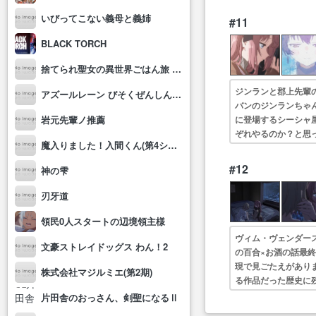
色々溜め込んでいる
いびってこない義母と義姉
#11
BLACK TORCH
捨てられ聖女の異世界ごはん旅 隠れスキルでキャンピングカーを召喚しました
ジンランと郡上先輩
アズールレーン びそくぜんしんっ！にっ!!
バンのジンランちゃ
に登場するシーシャ
岩元先輩ノ推薦
ぞれやるのか？と思
魔入りました！入間くん(第4シリーズ)
具による固有結界が
#12
神の雫
刃牙道
領民0人スタートの辺境領主様
ヴィム・ヴェンダース
文豪ストレイドッグス わん！2
の百合×お酒の話最
現で見ごたえがあり
株式会社マジルミエ(第2期)
る作品だった歴史に
を呑みながら見てた
片田舎のおっさん、剣聖になるⅡ