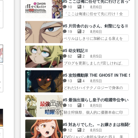
生きていたゴキブリ死んでる
#5 ここは俺に任せて先に行けと言ってか
い… ガンガガン♪薫がなんかしっ
もちゃんが透けブラしててびっくり
GP… アルねこ危険ですよね。健
10
1
8月6日
かり歌ってロマ… 姉巫女の誤
して… レベルのキャラが登場。
な
康的な面で··江… 酔い潰れ行き着
「ここは俺達に任せて先に行け！全
算、クソみたいな嫉妬の末路よ。
相変わらず顔や体の… 隼人が春
いた江ノ島で、朝日を眺めな…
、
員いい奴… 過去、あとを託した
… 私、そんなに日頃からガンガ
希の級友を巻き込んだイジりに動
ロックが今、2人にあと… 木下鈴
ン言うてないで… このアニメは
#5 片田舎のおっさん、剣聖になるⅡ
じ… 第５話をU-NEXTで視聴しま
奈（@0suzuna0）が【マリー…
どこに行くのだろう、面白す
19
2
8月6日
した。視聴… ラブコメで天然ジ
村ごと乗っ取られてたら流石に気付
ぎ… 姉のした事はただ単に一族
ベリルはしきりに加齢による衰えを
ゴロというかナチュラルヒ… み
かないか… 《漫画版少し読んだ
を絶滅させただけ…
口にする… 重ねた歳のせいにし
なもと仲良く話す隼人を見てなぜか
ことある》エリックとゴ… ロッ
ていた限界を超えて命の… いい
不安に… 無理なダイエットは禁
#5 幼女戦記Ⅱ
クは敵に容赦無くブスっといくから
んじゃないですか。魔物の群を発見
物だけど、なかなか結… 「これ
62
2
8月5日
気持… 勇者パーティー再結成し
した… アマプラにて視聴終わ
からもお手入れ、がんばりゅ」あり
ブログを更新しました!!宜しければ、
て先にいけで激アツ… 爆縮、幻
り！サーベルボア討伐… を言い
が…
是非… 少しでもマシな負け方を
覚、主人公結構エグいことするよ
自
訳にしたくないものですねwボア狩
選んだゼートゥーア… ゼートゥ
な… ねぇ猫耳ガール、敵の根城
#5 攻殻機動隊 THE GHOST IN THE SHE
り… 先生としてのベリルが好き
ーアの唯一の手駒が強すぎる笑あ
に乗り込む事を同… 世もや替え
13
4
8月5日
の
だけど、今回みた… 4人だけでサ
お… 私にとって完全にご褒美回
が利くと復活Pとは？！もう来週…
どれだけハイテクノロジーで身体の
や
ーベルボアを狩りに行く。野
ゼー様の葉巻シー… やはりター
価値がフ… ジャミングも伏線に
営… ・実家周辺でサーベルボア
ニャが後方指揮だと展開に迫力
なるかと思った回想シー… フチ
が暴れてると聞い… ちょっと年
#5 最強出涸らし皇子の暗躍帝位争い
が… “貧乏籤百連無料ガチャ”100
コマだいぶ理性持ち始めた。この世
齢の事を言いすぎとゆーか言い
10
1
8月5日
連でも1回… 2期入ってから地味
界の… 原作読んだのもう何年も
訳… ベリルの母もやはり只者じ
騎士狩猟祭、個人的に優勝本命に印
だよね。ただでさえ幼女… 「餌
前なのに、覚えてる… コイルの
ゃなかったかベリ…
を付けた… 細かい設定を考える
になってもらわねばならぬ」って言
汚職を突き止めるべくバトーの指
のが面倒な時は古代魔法… エル
葉に… ゼートゥーア左遷によっ
#5 対ありでした。～お嬢さまは格闘ゲ
導… やまとん1号はどこの部分で
ナがチートすぎる笑アルは最初から
て参謀本部の連携が… 緊張感あ
12
2
8月5日
使うのだろう？… 日本とロシア
登
自分… プラネット・ウィズ展開
る戦闘描写とギャグ今週の『有能
EVOジャパン参戦を決めた四人。美
が絡む政治の話かつ色々な用