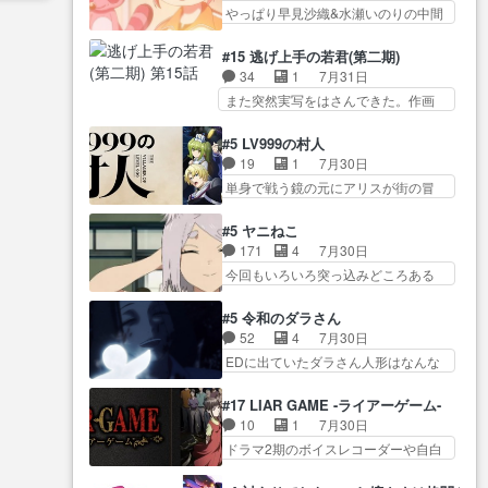
今… 幼女に拾われたお市ちゃん
ん！！しかし、ビオラが仕…
やっぱり早見沙織&水瀬いのりの中間
叉)が凄いのではなく客が凄い…
の恩返し。化け猫… 役にて出演
層は上… あれ光って漫研入るこ
田楽と猿楽の獅子舞勝負。鬼夜叉は
させていただきました。ジョア
とになってたんだっけ… 登場人
猫の動き… 登場人物の我が強
#15 逃げ上手の若君(第二期)
ン… トイ・ストーリーみたいな
物が増えてわいわいしたところが好
い。新しい獅子舞に拘って… 第
34
1
7月31日
始まり。流石に除… 猫相手にな
き… 初コミティアで２０冊刷り
５話をprimevideoで視聴しまし…
また突然実写をはさんできた。作画
んでそんなに…と思ったらそう
は妥当だよね。俺… 藤森さんの
リソース… やるべきことが逃げ
い… いつもと違って少し良い話
ママ向けの漫画で、また涙腺
る事と分かると水を得た… 30歳
化け猫は油が好物… 今回はあか
#5 LV999の村人
が⋯… 〜漫画に「想い」をこめ
まで童貞だと魔法使いになれるとい
やし1体のみで15分。金持ちの…
19
1
7月30日
よう｣娘に漫画であ… 何回この作
う… こっちの諏訪の三大将もま
今更だけど霊が性行為で祓えること
単身で戦う鏡の元にアリスが街の冒
品に泣かされるのだろう。光が
たクセが強いw色… 頼重が完全に
は何とな…
険者率い… 鏡浩二はゲーム世界
藤… ホテル泊まってコミティア
ブレーンだよね毎回敵キャラ
に飲み込まれた転生者と… みん
っていいなあ。同… コミティア
#5 ヤニねこ
が… 弧次郎「欲を我慢して強く
なががんばってくれたアリスの父ち
参加のしおりを徹夜で作る先生
171
4
7月30日
なれるなら大飯食… 変化球な演
ゃん… 成長限界が999である村人
(… お母さん、娘にあんな漫画描
今回もいろいろ突っ込みどころある
出も交えながらの状況説明が本
と定めた上位存… 大規模バトル
かれたら泣いち…
回だった… ヤクのクワガタ取り
当… LOで参加させていただきま
シーンなのに会話してばっか
の話が尋常じゃない雰囲… 妹子
した！最終的に… この高らかな
#5 令和のダラさん
り… やっぱり勇者より強かった
ちゃんの恋愛話をしたり、タバコを
DT宣言、合田一人に通じるも…
52
4
7月30日
か笑統率力LV9… 普通の人間の親
生産… ここうっすら思ったこと
この作品は近年稀に見るおっさんキ
EDに出ていたダラさん人形はなんな
子やーん総務課長と娘の女子…
ズバリ言ってくれて… おかし
ャラの充…
んだと… 『ダラさんと呼ぶ者が
これがこの世界の仕組みか‥Lv200帯
い、さわやかだ 世話好きの陰に支
生まれた日』をダラさ… 陰惨な
の… そのために役割を超越する
#17 LIAR GAME -ライアーゲーム-
配… ヤクねこのクワガタ取りの
過去がきっちり現代に継承されてい
者の出現させるた… アリスのお
10
1
7月30日
話見て切なくなっ… 普段は選別
る… ダラさんと姉弟の母との出
陰で他の勇者達も共闘してくれ魔…
ドラマ2期のボイスレコーダーや自白
された4～600レスを2,30… 隠し
会いの話やはりダ… ダラさんの
ゲーム… ヨコヤは人間の弱い所
方が密売人のそれww唐突な作画力の
過去話も佳境…げに恐ろしいは
をつくのが抜群に上手… 昼の国