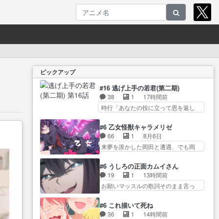
ピックアップ
#16 逃げ上手の若君(第二期)
38
1
17時間前
時行「あなたの役に立って恩を返し
たい」頼… 元々1期からそうだっ
ただろと言われると返… このア
#6 乙女怪獣キャラメリゼ
ニメの演出、同じCloverWor… 貞
66
1
8月6日
宗の思考を読み切れなかったのは、
来夢を誑かした岡田と遭遇、でも岡
経験の… 信濃仮面いったい誰な
田は気付… 自分も相手の容姿し
んだ！役に立ちたいで… 人形だ
か見てなかったと気付き… みん
#6 うしろの正面カムイさん
ったり将棋だったり、諏訪神党の三
なからのメイク道具が、らいりーさ
19
1
13時間前
大… ・これ罠じゃないの？・砦
んを… らいりーの影響で理想に
お願いマッスルの歌詞そのまま言っ
を捨てるって同盟… 合戦におけ
向けて努力する黒絵… コングと
てて草今… 今日も1日お疲れ様で
る伝令の意味。特に諏訪の地は
ゴ〇ラの怪獣大決戦!?w黒絵の
した～バタバタしてて… 霊を大
山… 薄々思ってたけど実写パー
#6 これ描いて死ね
友… らいりーが己のルッキズム
量に成仏させた ジェットババアの
トに対する熱意が… 亜也子ちゃ
36
1
14時間前
と相対する話とし… らいりーさ