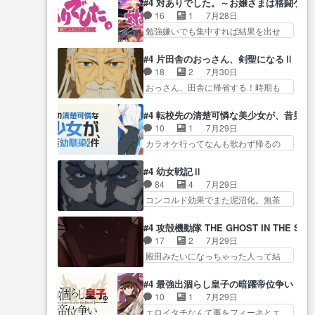
正… なんか今日はかなり一瞬で
#4 対ありでした。～お嬢さまは格闘ゲ
人… 第５話感想：２人の過剰な
の奴らも馬鹿が多いが、夜の国も同
終わっちまったっ… 先週と比べ
16
1
7月28日
貢ぎ物?の礼とし… 第５話感想：
じ… ご視聴ありがとうございま
てまだまともに見えた。4話は過…
勉強嫌いでも集中すれば結果を出せ
姉のお誕生会にダラさんを招
した来週もよろし… 握った◯治
る美緒が… 毎晩スト６対戦を楽
待… 部分的に時系列が4話と入れ
郎（中の人的に）仲間であるプ
しむ４人。だが、期末試… どん
替わってるのね… こんなデカイ
#4 片田舎のおっさん、剣聖になるⅡ
レ… ヨコヤの頭の回転の速さと
なゲームも相手が強すぎるとやる気
のどうやって運ぶんだよ！？
18
2
7月30日
人間の心理を利用… 夜の国のヨ
無く… テーマ：テスト勉強と大
姉… ダラさん、人型形態にもな
おっさん、田舎に帰省する！時期も
コヤ支配がますますひどく……。
会感想は、美緒がテ… すげーー
れるんか!?w髪…
時期だし… じいさん、ベリル、
… ヨコヤは飴と鞭で夜の国の独
ーーーーーーー良い……。女性声
副団長、年長者が強い順… 底知
裁支配を強化、… やはりヨコヤ
#4 転校先の清楚可憐な美少女が、昔男
優… 深夜の格ゲー対戦よりテス
れない爺さんには夢が詰まってると
いいですね。昼の国が勝てる
10
1
7月29日
トの方がよっぽど… 真剣に授業
思う… クルニ、ヘンブリッツ、
流… 役で出演いたしました。次
カラオケ行ってなんも歌わず帰るの
を受けて、夜は珠樹の部屋で格
ミュイと一緒におっ… 帰省、お
回も緊張が止まり…
かよハン… 春希ちゃんの私服、
ゲ… 来たる定期テストに向けて
供ヒロインはクルニ。順番的には
めっちゃ可愛いぞ！！！… どう
勉強会！美緒ちゃ… 受験勉強と
#4 幼女戦記Ⅱ
確… 父親から手紙が来た。サー
やらあの女優さんが春希のお母さん
戦闘の2択なら戦闘を選ぶ娘w
84
4
7月29日
ベルボアの退治の… ここでヘン
のよ… 春希ちゃん姫ちゃんに野
美… 勉強嫌いでバトルを選ぶっ
コンコルド効果でまた泥沼化。無茶
ブリッツくんが同行するのが変
菜の子も凄え可愛い… 隼人くん
て、ひぐらしの沙…
振りに奇… ルーデルドルフ中将
で… ・ベリル、実家に帰ること
のスマホを買いに行ってたけど完
自らが行う煙草と葉巻は… ブロ
に・ベリルはミュ… おっさんの
#4 攻殻機動隊 THE GHOST IN THE SHE
全… 第４話をU-NEXTで視聴しま
グを更新しました!!宜しければ、是
親となるとお爺ちゃんだよね孫
17
2
7月29日
した。視聴… スマホを買うた
非… 計画通りにはいかないね笑
扱… ・ベリル、実家に帰ること
殿田みたいになっちゃった人って結
め、都心で待ち合わせをした…
やり遂げた(ほぼ… 今回もターニ
に・ベリルはミュ…
構会社に… バトーがカッコいい
OP曲きっかけで見始めてたけどなん
ャに不都合なことがあったり
と思ってたら、トグサが… あの
だかん… いきなりシリアス展開
#4 最強出涸らし皇子の暗躍帝位争い
し… 白髪の男性が語った家族を
見た目もうただのロボでしかないん
ぶち込んでくるじゃん… 春希の
10
1
7月29日
失った喪無感が、… 連邦に対し
だよ… 俺らの汗拭きそりゃいや
家庭事情は複雑。食事とか隼人が親
エロイタチなんて事をフィーネとエ
て有利な講話条件を引き出すた