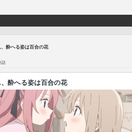
ん、酔へる姿は百合の花
終話
ん、酔へる姿は百合の花