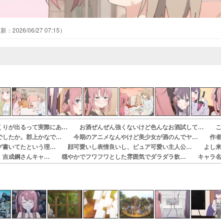
2026/06/27 07:15
くりが出るって実際にあ… お酒ぜんぜん強くないけど色んなお酒試して… 
でしたか。郡上かなで… 今期のアニメなんやけど美少女が酒のんでヤ… 作
グ書いてたという理… 顔可愛いし表情良いし、ピュア可愛い主人公… よし
！吉成鋼さんキャ… 穏やかでフワフワとした雰囲気でダラダラ飲… キャラ
ですねしかも、… 中の人が目に浮かんでしまいますね～本編戻…