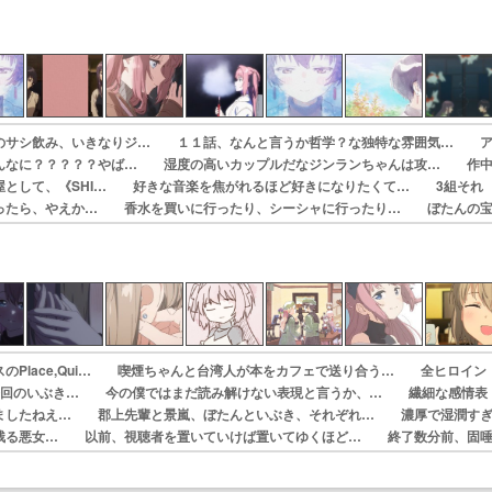
感じがする。… 今宵6月16日(火)開館しました。岡山県…
のサシ飲み、いきなりジ… １１話、なんと言うか哲学？な独特な雰囲気… 
んなに？？？？？やば… 湿度の高いカップルだなジンランちゃんは攻… 作
屋として、《SHI… 好きな音楽を焦がれるほど好きになりたくて… 3組それ
ったら、やえか… 香水を買いに行ったり、シーシャに行ったり… ぼたんの
展開。大量に… もう9年前に会社のプロボノで秋田の支援を…
のPlace,Qui… 喫煙ちゃんと台湾人が本をカフェで送り合う… 全ヒロイン
終回のいぶき… 今の僕ではまだ読み解けない表現と言うか、… 繊細な感情表
ましたねえ… 郡上先輩と景嵐、ぼたんといぶき、それぞれ… 濃厚で湿潤す
残る悪女… 以前、視聴者を置いていけば置いてゆくほど… 終了数分前、固
けどプ… 今更だけどいぶきは隙あらばお酒のことばか…