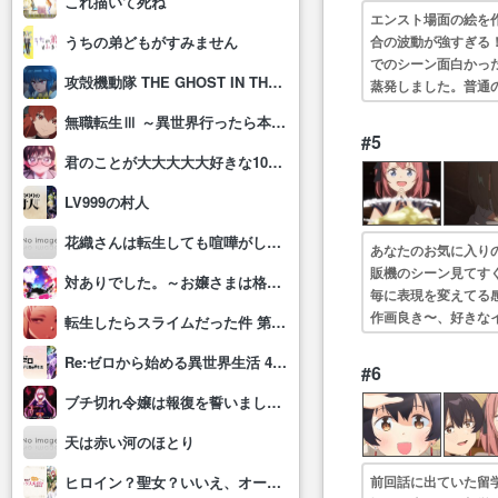
これ描いて死ね
エンスト場面の絵を
合の波動が強すぎる
うちの弟どもがすみません
でのシーン面白かっ
攻殻機動隊 THE GHOST IN THE SHELL
蒸発しました。普通
ゃん縁結びにいぶき
無職転生Ⅲ ～異世界行ったら本気だす～
#5
君のことが大大大大大好きな100人の彼女(第3期)
LV999の村人
花織さんは転生しても喧嘩がしたい
あなたのお気に入り
販機のシーン見てす
対ありでした。～お嬢さまは格闘ゲームなんてしない～
毎に表現を変えてる
作画良き〜、好きな
転生したらスライムだった件 第4期
いやいやいや……カ
Re:ゼロから始める異世界生活 4th season
#6
ブチ切れ令嬢は報復を誓いました。 ～魔導書の力で祖国を叩き潰します～
天は赤い河のほとり
前回話に出ていた留
ヒロイン？聖女？いいえ、オールワークスメイドです(誇)！