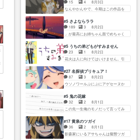
関係の清算が粛々と進められている
み水上バスでの会話を反芻…
15
4
8月3日
がきたこれまで… 毎度ながらの
と
サラ… サラとの関係に対して完
恋… OPEDとも無人バージョンか
なんやかんやで、今期はこの作品を
スピカの顔面芸推しのハナち
全に「昔の女」とし… ルーシー
ら主人公２人…
一番推し… 時給50円じゃ借金は
ゃ… クソレビュータリスマン趣
にデレるルディが完全に親バカで
減らない(^_^;サ… 葵ちゃん可愛
味ダダ漏れで好き… 期末試験が
#5 さよならララ
微… サラとは会ってほしいちゃ
すぎるな楠木ともりちゃんの
始まろうとしておりスピカは対
189
3
8月2日
んとした別れ方し… サラは未練0
ね… デフォルメされた表情が特
策… 能力鑑定胸像タリスマン氏
」が最高にお姉ちゃん面でめちゃく
だと言っていたけど人の気持
に多かったのが印… 葵＆茜の回
容姿も評価してし…
ちゃかわ… さすがに割れた窓ガ
ち… 実は結構好きなキャラモヤ
も良きでした。あの証拠写真、
ラスの弁償は求められた… 逡巡
モヤする別れ方だ… 役で出演さ
#5 うちの弟どもがすみません
ひ… 互いが互いのことを想って
群
を振り切ってみんなに謝ったララの
せていただきました！よろしく
23
1
8月2日
いるのにすれ違っ… 第５話をｄ
思い… 仕事に馴染めない辺り観
お… 毎クールメインヒロインを
花火は人に向けてはいけません。引
アニメストアで視聴しました。
ていて苦しいところ… ララちゃ
好きになっちゃう…
ぶ
きこもり… 糸はまだ柊の顔も見
視… 葵ちゃんに〝瑞佳ちゃんと
んの事情はもう少し皆に話して良
たことなかったっけ！1… ってお
練習したい〟と言… 本当この作
#27 名探偵プリキュア！
い… ララと茉里とで初のアルバ
名前を見たんだけどあの中村大樹さ
品は「キャラ」を活かすのがう
87
3
8月2日
イト。七転八倒し… 労働するプ
ん… 糸ちゃんカッケー、色んな
ま… みずかちゃんの介入で双子
ウソノワールぷにぷにアゲセーヌか
リンセスえらい。プリンセスの
意味でwゲームが… 姉から性的興
の仲にヒビが………
わよ!!… 順当にマコトジュエルの
精… アンデケン行ってケーキ食
奮覚えてないよね？なんて言
争奪戦をやったと。… 記憶を取
べて、帰りにカメ… ララが働く
#5 鬼の花嫁
わ… テーマ：引きこもりの理由
り戻し正式に探偵事務所で働き始
事でのてんやわんや。働いて大
32
2
8月1日
感想は、久しぶり… 元ゲーマー
め… ポワロ、元ネタを解説して
変… 地道に働き人と関わる日々
この先一生俺のモノだって言ってみ
なので、はちゃめちゃ楽しく作
原作に誘導するの… くれあさん
の中に愛を見いだ…
たい笑他… 1歳からの誕生日プレ
業… 糸ちゃんと源くんの距離感
ァ
の探偵としての初事件にしてち
ゼント………とは思っ… 玲夜さ
おかしいね(*´… 糸と源ははよ好
#17 黄泉のツガイ
ょ… ・急にクイズ番組が始まっ
ん柚子に18年分の誕生日プレゼン
きおうとると言わんかい！引…
36
2
8月1日
て
たw・妖精ウソノ… るるかの助手
ト… 柚子は鬼龍院家から初めて
ショウくんと対等に話すためにゲー
影森家にいるアサちゃんは擬態ツガ
だった？今回が初めての探偵
学校に通う事にな… プレゼント
ムをする…
イだった… アサが置かれた立場
活… 探偵じゃなかったの！？ク