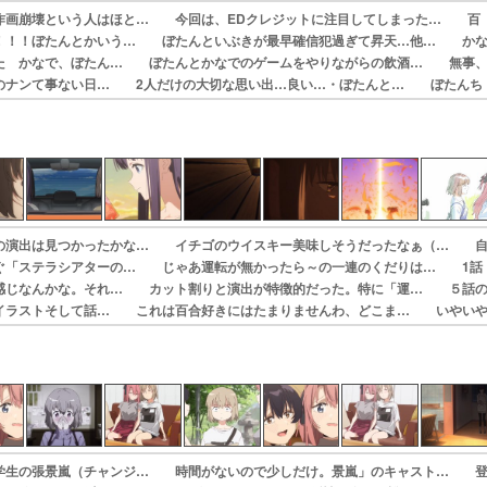
作画崩壊という人はほと… 今回は、EDクレジットに注目してしまった… 百
！！！ぼたんとかいう… ぼたんといぶきが最早確信犯過ぎて昇天…他… か
た かなで、ぼたん… ぼたんとかなでのゲームをやりながらの飲酒… 無事
のナンて事ない日… 2人だけの大切な思い出…良い…・ぼたんと… ぼたんち
さんとの名前書… 演出が意欲的で、観ていて楽しい。お祭りア…
の演出は見つかったかな… イチゴのウイスキー美味しそうだったなぁ（… 
ぐ「ステラシアターの… じゃあ運転が無かったら～の一連のくだりは… 1話
感じなんかな。それ… カット割りと演出が特徴的だった。特に「運… ５話
イラストそして話… これは百合好きにはたまりませんわ、どこま… いやい
メラワークが変… 本当に神アニメじゃないですか、これ期待を…
学生の張景嵐（チャンジ… 時間がないので少しだけ。景嵐」のキャスト… 