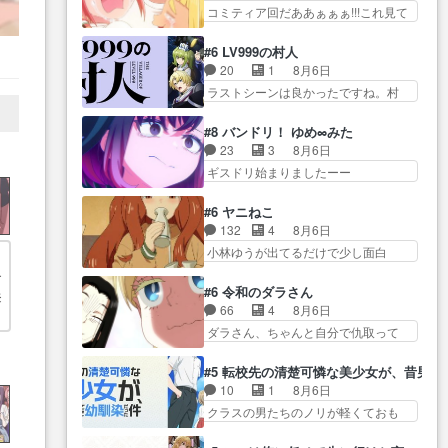
亜… 1日で6人は流石絶倫カムイ
ん面白い親父さんが無事で良かっ…
コミティア回だああぁぁぁ!!!これ見て
んが容姿の美醜でしか人を見な
婆もしっかり抱… 今回は交通悪
た… 妻と子へのアニメ布教全員
い… 校外学習で奥多摩の小河内
霊の除霊ツアー。Aパはいつも…
が同人誌即売会の… 買ってもら
ダムに来た黒絵た… ライリーが
#6 LV999の村人
前半の霊カモみたいになってるよねw
えた最初の一冊お客にプロポー
好きだったクズ男ハルゴンが懲
20
1
8月6日
ジェッ… 今回はいつもと違って
ズ… 遅れて5話，コミティア前哨
ら… メイクでちょっと勇気出て
ラストシーンは良かったですね。村
霊が大人しいなと思っ… 最後に
戦ですが，ここ… 「同情は創作
る黒絵ちゃん可愛…
人が故に… 村人のレベル上げは
カムイさんを怪異と見間違え叫んで
の敵」いい言葉だ。でも応援
鬼モードフィンガーシリ… アリ
お… 交通系悪霊除霊ツアー編！
#8 バンドリ！ ゆめ∞みた
す… 東京で開かれる即売会に行
スと10年後に結婚の約束をした鏡ず
どっちが悪かよく… よく見ない
23
3
8月6日
って自分たちの本… 一冊売る事
っ… カジノスタッフ募集するも
と気付けない2つのエピソードに…
ギスドリ始まりましたーー
の苦労と喜びを知る手島先生が
集まらない更に追… 王命でクル
ー！！！！ユノ、… 都子さんが
ず… 10年でえらい老けはったね
ルの監視をすることになったデ
めっちゃ情緒不安定になってて
ー編集さん。同… 自分の妄想を
#6 ヤニねこ
ビ… 最強の村人・鏡との出会い
怖… 超回復を見守っていかない
買ってくれる人がいるという
132
4
8月6日
で少しは変わった… やはり何か
と、ですね！！み… 開幕聞き取
も… 初めて自分の漫画が売れた
小林ゆうが出てるだけで少し面白
悲しい過去がありそうな。鏡の
こ
りスタッフに定治いなかった？
時の感動、懐かし…
い。なお内… 達郎が獣人に
も… パルナの魔族への恨みは根
者
ま… ののちゃんのお手当てはお
◯◯◯される強制百合を期待
深そうやね姫を舐… 新キャラが
#6 令和のダラさん
来
節介だったりする… ビオラの立
し… ヒグマドンってなんな
登場早々変態扱いされてる件。
66
4
8月6日
ち回り害悪すぎるお近づきの印
名
ん！？人見知りっぽい… なんな
タ… まだまだお元気そうなお声
ダラさん、ちゃんと自分で仇取って
が… ・律っちゃん明るくなった
ら下ネタ0じゃなかったかこんな回
で……不意打ち過…
たんだね… ワイが必死でケロロ
ね♪・メンバーの… 一難去ってま
が… 他のエピソードに対してマ
じゃないのよケロロじゃ… ロボ
た一難、律がビオラの呪縛か
#5 転校先の清楚可憐な美少女が、昔男
イルドな回だった… 今回はだい
ットに憧れてビーム撃ちたいと…そ
ら… 「私はあなたが嫌いなんで
10
1
8月6日
ぶある程度抑えてる？w感じな
うい… 余りにも凄惨なダラさん
す」「バンドやめ… 何が起きて
クラスの男たちのノリが軽くておも
気… アルねこ、そうはならんや
の過去ダラさんの６… 過去編は
いるのか！？次週、みゅーたいぷ…
ろい春希… 沙紀は隼人への片思
ろ映画のワンシー… さっきまで
これで一区切りかなギャグも面白
いを拗らせているタイプ… みな