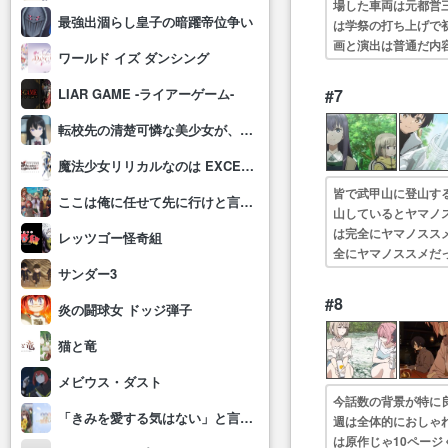
場した車両は元都営
最強出涸らし皇子の暗躍帝位争い
は学祭の打ち上げで
画と演出は普通だ内
ワールド イズ ダンシング
の飛騨大鍾乳洞！・
#7
LIAR GAME -ライアーゲーム-
転校先の清楚可憐な美少女が、昔男子と思って一緒に遊んだ幼馴染だった件
魔法少女リリカルなのは EXCEEDS Gun Blaze Vengeance
皆で武甲山に登山す
ここは俺に任せて先に行けと言ってから10年がたったら伝説になっていた。
山しているとヤマノ
は完全にヤマノスス
レッツゴー怪奇組
全にヤマノススメだ
山頂の神社にありま
サンダー3
#8
炎の闘球女 ドッジ弾子
猫と竜
メビウス・ダスト
今話数の背景が特に
「きみを愛する気はない」と言った次期公爵様がなぜか溺愛してきます
週は全体的におしゃ
は原作じゃ10ペー