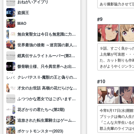
おねがいアイプリ
あり撮影協力させて
バンドメンバー。や
盗掘王
#9
MAO
無自覚聖女は今日も無意識に力を垂れ流す
世界最強の後衛 ～迷宮国の新人探索者～
９話、すごく良かっ
上先輩が可哀想・・
鎧真伝サムライトルーパー(第2クール)
た、カット割りも作
きがようやくジンラ
骸骨騎士様、只今異世界へお出掛け中Ⅱ
違い何だが微妙な作
クレバテスⅡ-魔獣の王と偽りの勇者伝承-
#10
才女のお世話 高嶺の花だらけな名門校で、学院一のお嬢様(生活能力皆無)を陰ながらお世話することになりました
ふつつかな悪女ではございますが～雛宮蝶鼠とりかえ伝～
花ざかりの君たちへ(第2期)
今宵6月17日(水
ブリックは俺の人生
追放された転生重騎士はゲーム知識で無双する
「こんな大学生いる
郡上先輩のライフは
ポケットモンスター(2023)