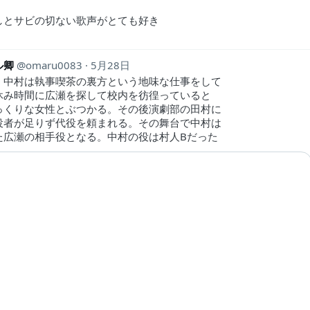
しとサビの切ない歌声がとても好き
ル卿
omaru0083
5月28日
。中村は執事喫茶の裏方という地味な仕事をして
休み時間に広瀬を探して校内を彷徨っていると
っくりな女性とぶつかる。その後演劇部の田村に
役者が足りず代役を頼まれる。その舞台で中村は
た広瀬の相手役となる。中村の役は村人Bだった