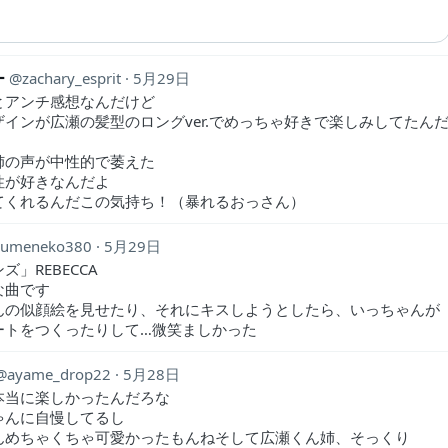
ー
zachary_esprit
5月29日
とアンチ感想なんだけど
ザインが広瀬の髪型のロングver.でめっちゃ好きで楽しみしてたん
姉の声が中性的で萎えた
性が好きなんだよ
てくれるんだこの気持ち！（暴れるおっさん）
yumeneko380
5月29日
ズ」REBECCA
な曲です
んの似顔絵を見せたり、それにキスしようとしたら、いっちゃんが
ートをつくったりして…微笑ましかった
ayame_drop22
5月28日
本当に楽しかったんだろな
ゃんに自慢してるし
んめちゃくちゃ可愛かったもんねそして広瀬くん姉、そっくり