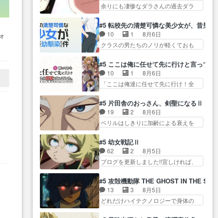
島に… アルねこを連れ戻しに来
タ… まだまだお元気そうなお声
余りにも凄惨なダラさんの過去ダラ
律ちゃんを奪うのではなく敢え
た大家とヤクねこの… ２期第５
で……不意打ち過…
さんの６… 過去編はこれで一区
て… 助けたい気持ちはあるで
話感想：エルフや獣人達を拉致っ
切りかなギャグも面白い… ガン
も、それだけじゃど… あられ等
#5 転校先の清楚可憐な美少女が、昔男
て… ・アルちゃん自由すぎ・カ
ガガン♪薫がなんかしっかり歌ってロ
の学校へ転校してきた律の歓迎会
10
1
8月6日
ォ
ンサイちゃん、ボ… ペンペンね
マ… 姉巫女の誤算、クソみたい
が… そろそろ解散イベント発生
レ
クラスの男たちのノリが軽くておも
こ、見た目も言うことも完全に
な嫉妬の末路よ。… 私、そんな
かなっと思ったけ…
の
ろい春希… 沙紀は隼人への片思
ス… アルねこが徘徊して江の島
に日頃からガンガン言うてない
いを拗らせているタイプ… みな
ん…
まで行ったので大… 毒気がない
#5 ここは俺に任せて先に行けと言ってか
で… このアニメはどこに行くの
もちゃんが透けブラしててびっくり
普通の話（当社比）だった最初
10
1
8月6日
だろう、面白すぎ… 姉のした事
して… レベルのキャラが登場。
の… 居酒屋の名前は江田島みん
「ここは俺達に任せて先に行け！全
はただ単に一族を絶滅させただ
相変わらず顔や体の… 隼人が春
な極貧生活かと思…
員いい奴… 過去、あとを託した
け… 第６話感想：父親の仕事に
希の級友を巻き込んだイジりに動
ロックが今、2人にあと… 木下鈴
合わせて親戚の家… 第６話感
#5 片田舎のおっさん、剣聖になるⅡ
じ… 第５話をU-NEXTで視聴しま
奈（@0suzuna0）が【マリー…
想：薫くんアニメ､特撮､漫画､
19
2
8月6日
した。視聴… ラブコメで天然ジ
村ごと乗っ取られてたら流石に気付
ゲ… 特殊EDというか、『激昂無
ベリルはしきりに加齢による衰えを
ゴロというかナチュラルヒ… み
かないか… 《漫画版少し読んだ
頼!!ガン・バ…
口にする… 重ねた歳のせいにし
なもと仲良く話す隼人を見てなぜか
ことある》エリックとゴ… ロッ
ていた限界を超えて命の… いい
不安に… 無理なダイエットは禁
#5 幼女戦記Ⅱ
クは敵に容赦無くブスっといくから
んじゃないですか。魔物の群を発見
物だけど、なかなか結… 「これ
62
2
8月5日
気持… 勇者パーティー再結成し
した… アマプラにて視聴終わ
からもお手入れ、がんばりゅ」あり
ブログを更新しました!!宜しければ、
て先にいけで激アツ… 爆縮、幻
り！サーベルボア討伐… を言い
が…
是非… 少しでもマシな負け方を
覚、主人公結構エグいことするよ
訳にしたくないものですねwボア狩
選んだゼートゥーア… ゼートゥ
な… ねぇ猫耳ガール、敵の根城
#5 攻殻機動隊 THE GHOST IN THE SHE
り… 先生としてのベリルが好き
ーアの唯一の手駒が強すぎる笑あ
に乗り込む事を同… 世もや替え
13
3
8月5日
だけど、今回みた… 4人だけでサ
お… 私にとって完全にご褒美回
が利くと復活Pとは？！もう来週…
どれだけハイテクノロジーで身体の
ーベルボアを狩りに行く。野
ゼー様の葉巻シー… やはりター
価値がフ… ジャミングも伏線に
営… ・実家周辺でサーベルボア
ニャが後方指揮だと展開に迫力
なるかと思った回想シー… フチ