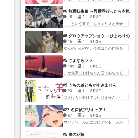
たねぇ…OPとE… 余計な物は描
ね…
た… 最初の障害ゴーレムを全員
ツ… 「お腹冷えちゃわない？
かず白く靄がかった小春ちゃ
で力を合わせて倒… アリアはホ
佐々木さんの優しさ… 先行で見
#6 無職転生Ⅲ ～異世界行ったら本気だ
ん… 光も感じない完全な盲目な
ントスピカが大好きだよね。ツ
た時より2人のやり取りに癒しを
15
2
8月3日
んやね…おめかし… 母役に能登
ン… 一等級ポテンシャルのアリ
感… ABEMA版の7〜8話佐々木が
」、という事で、もうエリスと再会
さんって禁じ手使ってきたー！
アちゃん可愛くて… そういや、
実年齢以上…
か？っと… サラの再登場によっ
E… 今回は小春視点も描かれてい
ャ
アリアは能力は最上級のくせに、
てルーデウスの成長が確… 人間
て良かった本当… 股に海豚を挟
#5 グロウアップショウ ～ひまわりのサ
… とうとうアリアと直接競う場
関係の清算が粛々と進められている
み水上バスでの会話を反芻…
15
4
8月3日
がきたこれまで… 毎度ながらの
サラ… サラとの関係に対して完
恋… OPEDとも無人バージョンか
なんやかんやで、今期はこの作品を
スピカの顔面芸推しのハナち
全に「昔の女」とし… ルーシー
ら主人公２人…
一番推し… 時給50円じゃ借金は
ゃ… クソレビュータリスマン趣
にデレるルディが完全に親バカで
減らない(^_^;サ… 葵ちゃん可愛
味ダダ漏れで好き… 期末試験が
#5 さよならララ
微… サラとは会ってほしいちゃ
すぎるな楠木ともりちゃんの
始まろうとしておりスピカは対
189
3
8月2日
んとした別れ方し… サラは未練0
ね… デフォルメされた表情が特
策… 能力鑑定胸像タリスマン氏
」が最高にお姉ちゃん面でめちゃく
だと言っていたけど人の気持
に多かったのが印… 葵＆茜の回
容姿も評価してし…
ちゃかわ… さすがに割れた窓ガ
ち… 実は結構好きなキャラモヤ
も良きでした。あの証拠写真、
ラスの弁償は求められた… 逡巡
モヤする別れ方だ… 役で出演さ
#5 うちの弟どもがすみません
ひ… 互いが互いのことを想って
を振り切ってみんなに謝ったララの
せていただきました！よろしく
23
1
8月2日
いるのにすれ違っ… 第５話をｄ
思い… 仕事に馴染めない辺り観
お… 毎クールメインヒロインを
花火は人に向けてはいけません。引
アニメストアで視聴しました。
ていて苦しいところ… ララちゃ
好きになっちゃう…
きこもり… 糸はまだ柊の顔も見
視… 葵ちゃんに〝瑞佳ちゃんと
んの事情はもう少し皆に話して良
たことなかったっけ！1… ってお
練習したい〟と言… 本当この作
#27 名探偵プリキュア！
い… ララと茉里とで初のアルバ
名前を見たんだけどあの中村大樹さ
品は「キャラ」を活かすのがう
87
3
8月2日
イト。七転八倒し… 労働するプ
ん… 糸ちゃんカッケー、色んな
ま… みずかちゃんの介入で双子
ウソノワールぷにぷにアゲセーヌか
リンセスえらい。プリンセスの
意味でwゲームが… 姉から性的興
の仲にヒビが………
わよ!!… 順当にマコトジュエルの
精… アンデケン行ってケーキ食
奮覚えてないよね？なんて言
争奪戦をやったと。… 記憶を取
べて、帰りにカメ… ララが働く
#5 鬼の花嫁
わ… テーマ：引きこもりの理由