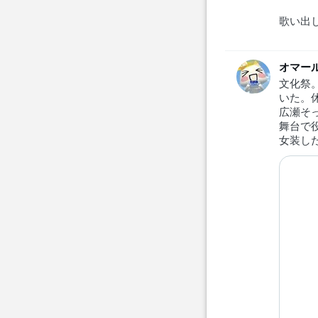
歌い出
オマー
文化祭
いた。
広瀬そ
舞台で
女装し