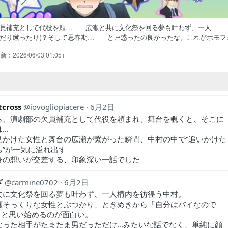
欠員補充として代役を頼… 広瀬と共に文化祭を回る夢も叶わず、一人
だり蹴ったり(？そして思春期… と戸惑ったの良かったな。これがホモフ
瀬が可愛すぎる。他人と関わる… 「リクエストしようonサタデー」歌：
2026/06/03 01:05
メストア文化祭を楽しめなかっ… ちょっとアンチ感想なんだけどツイート
EBECCA広瀬くんの似顔… 文化祭本当に楽しかったんだろないっちゃ
tcross
iovogliopiacere
6月2日
ら、演劇部の欠員補充として代役を頼まれ、舞台を覗くと、そこに
は…
見かけた女性と舞台の広瀬が繋がった瞬間、中村の中で“追いかけた
ち”が一気に溢れ出す
身の想いが交差する、印象深い一話でした
ざ
carmine0702
6月2日
共に文化祭を回る夢も叶わず、一人構内を彷徨う中村。
瀬そっくりな女性とぶつかり、ときめきから「自分はバイなので
」と思い始めるのが面白い。
なった相手がたまたま男だっただけ…みたいな話でなく、単純に顔