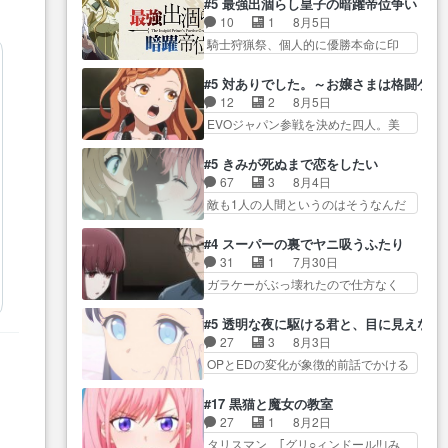
が暴れてると聞い… ちょっと年
#5 最強出涸らし皇子の暗躍帝位争い
が… “貧乏籤百連無料ガチャ”100
コマだいぶ理性持ち始めた。この世
齢の事を言いすぎとゆーか言い
10
1
8月5日
連でも1回… 2期入ってから地味
界の… 原作読んだのもう何年も
訳… ベリルの母もやはり只者じ
騎士狩猟祭、個人的に優勝本命に印
だよね。ただでさえ幼女… 「餌
前なのに、覚えてる… コイルの
ゃなかったかベリ…
を付けた… 細かい設定を考える
になってもらわねばならぬ」って言
汚職を突き止めるべくバトーの指
のが面倒な時は古代魔法… エル
葉に… ゼートゥーア左遷によっ
#5 対ありでした。～お嬢さまは格闘ゲ
導… やまとん1号はどこの部分で
ナがチートすぎる笑アルは最初から
て参謀本部の連携が… 緊張感あ
12
2
8月5日
使うのだろう？… 日本とロシア
自分… プラネット・ウィズ展開
る戦闘描写とギャグ今週の『有能
EVOジャパン参戦を決めた四人。美
が絡む政治の話かつ色々な用
アツいな「騎士狩猟… 麦茶どこ
な…
緒の母… この作品に唯一足りな
語… 第５話をprimevideoで視聴
ろかタイトル通り麦茶の出涸らし
いと思ってた(無くて… 見た目は
しまし… 前回同様『イノセン
#5 きみが死ぬまで恋をしたい
ぐ… 第５話をABEMAで視聴しま
気品溢れてるのに中身は…美緒マ
ス』を含む押井・神山版… 第５
67
3
8月4日
した。視聴に… 復讐に燃える吸
マ… テーマ：格ゲー大会に行く
話「EPISODEラストの母親の気持…
敵も1人の人間というのはそうなんだ
血鬼兄弟の弟ですいいキャラ…
には？感想は、美… 大会を前に
けど状… もう着れないからって
クリスタ皇女が“萌え”なのでこの娘が
格ゲー熱が高まる一方、百合の
どういう意味だろうな… ミミを
皇帝… ウサギ好きそうな王女殿
#4 スーパーの裏でヤニ吸うふたり
本… 東京で開催される格ゲー大
人間に戻して欲しいでも自分達が代
下がかわいい。幼馴… ついに始
31
1
7月30日
会に参加すること… Japanに向け
わ… ご視聴ありがとうございま
まった狩猟祭。エルナの活躍で上
ガラケーがぶっ壊れたので仕方なく
て外泊届にサインをもらっ… 長
した見るたびに切… 誰かと思っ
位…
スマホに… 佐々木さんとは同い
崎から大会のために東京へ!/でも観光
たらちゅー先輩か。しれっと相
年くらいに思ってたけど… やは
よ… 旅の支度全部やってくれる
#5 透明な夜に駆ける君と、目に見えない
方… 第５話感想：コ□した相手に
り出オチ感が否めず、エピソードの
先輩、なんだかん… 第５話をｄ
27
3
8月3日
も家族や…､戦… つらい回だ……
打率… 田山さんが佐々木さんに
アニメストアで視聴しました。視…
OPとEDの変化が象徴的前話でかける
つらすぎる……。エスタ先輩…
沼っていく…こんな… 佐々木さ
には… 小春の透明なモヤのかか
今週のシーナとミミも可愛かった2人
ん、腕フェチなんですね笑最近ま
った世界。どんな女… そうか、
の関係… 確かに相手にも家族や
#17 黒猫と魔女の教室
じ… 佐々木がガラケーからスマ
こんな風に見えてるのかぁ。かけ
大切な人はいるけど、… 白シャ
27
1
8月2日
ホに変えるって、… もうドラマ
る… 完全な両片思いになりまし
ツが作業着みたいなもんなんですか
タリスマン、｢グリ○ィンドール!!｣み
版孤独のグルメファンコンテン