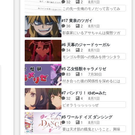
り戻し正式に探偵事務所で働き始
事でのてんやわんや。働いて大
32
2
8月1日
感想は、久しぶり… 元ゲーマー
め… ポワロ、元ネタを解説して
変… 地道に働き人と関わる日々
この先一生俺のモノだって言ってみ
なので、はちゃめちゃ楽しく作
原作に誘導するの… くれあさん
の中に愛を見いだ…
たい笑他… 1歳からの誕生日プレ
業… 糸ちゃんと源くんの距離感
の探偵としての初事件にしてち
ゼント………とは思っ… 玲夜さ
おかしいね(*´… 糸と源ははよ好
#17 黄泉のツガイ
ょ… ・急にクイズ番組が始まっ
ん柚子に18年分の誕生日プレゼン
きおうとると言わんかい！引…
36
2
8月1日
たw・妖精ウソノ… るるかの助手
ト… 柚子は鬼龍院家から初めて
ショウくんと対等に話すためにゲー
影森家にいるアサちゃんは擬態ツガ
だった？今回が初めての探偵
学校に通う事にな… プレゼント
ムをする…
イだった… アサが置かれた立場
活… 探偵じゃなかったの！？ク
攻撃ヤバすぎるwwwヴァイオ
や気持ちを汲んで熱くな… 屋敷
レアさん探偵すぎ… 突然のポア
#6 天幕のジャードゥーガル
レ… 玲夜さまサプライズの、こ
にアサはいなかった逆にガブちゃん
ロクイズは草なんよ。んで、あ
34
2
8月1日
れまでの柚子ちゃ… 玲夜から柚
はい… 影森の当主が際限なくツ
ん… 今回からついにくれあが探
モンゴル帝国への恨みを持つシタラ
子へ17年分の誕生日&を未来に…
ガイを増やせるのに… 今回はも
偵事務所の仲間に…
を信じた… 回想が淡々と語られ
「​​13歳の柚子ちゃんへ…もう中学生
うガブちゃんさんの悲鳴にも似た
るのだけどいつの間にか… オゴ
な… 梅原の人が18歳になるまで
#5 乙女怪獣キャラメリゼ
怒… ユルと戦った時から伏線が
タイの妃になってもその心は晴れ
の誕生プレゼン… なよなよした
83
1
7月30日
張られていたのが… しかしアサ
ず、モ… ドレゲネの過去、宝石
男（cv石田彰）梅ちゃんがた…
付き合った後の関係性を深めるには
は、兄様に会いたいbotだと思…
だった彼女が人になり… ドレゲ
ヒロイン… 来夢ちゃんがキング
ツガイには優しい筈のガブちゃん、
ネの過去、、辛かった、、あのジャ
コングなのいい味付けだ… ずっ
アキオの… 色々とひっかけがあ
#7 バンドリ！ ゆめ∞みた
タ… 年上旦那が良い人でも、女
とメスってて何この可愛い生物。ク
って、最終的に嫌な終わ… ゴン
32
4
8月1日
は宝石でただ笑っ… ダイルの儀
ラス… 付き合い始めたら始めた
ゾウが従える大量のツガイに何事か
ビオラうっっっっっぜ
式の神々しさたるや。一気に空
でまた違った悩みが… と一歩ず
と思…
ぇ！！！！！！！！後… あられ
気… ドレネゲの辛い過去には同
つ踏み出す黒絵ちゃん微笑ま新汰
ちゃん、僕っ子になってから取り戻
情の言葉しか…シ… 奥様に悲し
#5 ワールド イズ ダンシング
の… ツインテールが可愛いお茶
し… ビオラが悪魔すぎて気分が
い過去…萌え袖が可愛いね、と
10
1
8月1日
目な妹ちゃんです… しかも過去
悪くなってきたこ… 声優まとめ
思… ドレゲネとシタラ、2人だけ
要は天才肌の餓鬼ということ。興味
も重いんかいかつては自分に自
ました(７話まで)仲町あられ/… ビ
の同盟が結成さ…
を惹かれ… 父の観阿弥と袂を分
信… リップを塗ってらっしゃる