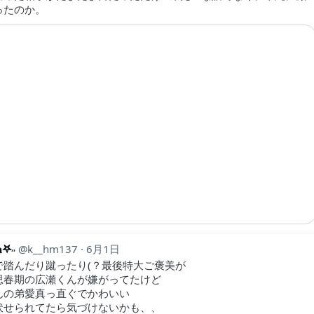
ったのか。
𖤐˒˒
k__hm137
6月1日
で踏んだり蹴ったり(？最後特大ご褒美が
思春期の広瀬くんが嫌がってたけど
んの弟愛真っ直ぐでかわいい
伏せられてたら気づけないかも、、