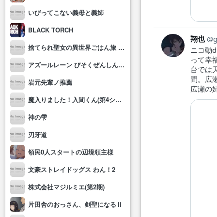
いびってこない義母と義姉
BLACK TORCH
翔也
g
捨てられ聖女の異世界ごはん旅 隠れスキルでキャンピングカーを召喚しました
ニコ動
って幸
アズールレーン びそくぜんしんっ！にっ!!
台では
間。広
岩元先輩ノ推薦
広瀬の
魔入りました！入間くん(第4シリーズ)
神の雫
刃牙道
領民0人スタートの辺境領主様
文豪ストレイドッグス わん！2
株式会社マジルミエ(第2期)
片田舎のおっさん、剣聖になるⅡ