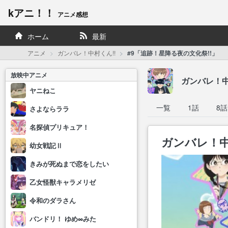
kアニ！！
アニメ感想
ホーム
最新
アニメ
ガンバレ！中村くん!!
#9「追跡！星降る夜の文化祭!!」
放映中アニメ
ガンバレ！中
ヤニねこ
一覧
1話
8話
さよならララ
名探偵プリキュア！
ガンバレ！中村
幼女戦記Ⅱ
きみが死ぬまで恋をしたい
乙女怪獣キャラメリゼ
令和のダラさん
バンドリ！ ゆめ∞みた