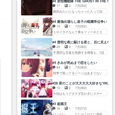
に・ベリルはミュ… おっさんの
#4 攻殻機動隊 THE GHOST IN THE SHE
全… 第４話をU-NEXTで視聴しま
グを更新しました!!宜しければ、是
親となるとお爺ちゃんだよね孫
17
2
7月29日
した。視聴… スマホを買うた
非… 計画通りにはいかないね笑
扱… ・ベリル、実家に帰ること
殿田みたいになっちゃった人って結
め、都心で待ち合わせをした…
やり遂げた(ほぼ… 今回もターニ
に・ベリルはミュ…
構会社に… バトーがカッコいい
OP曲きっかけで見始めてたけどなん
ャに不都合なことがあったり
と思ってたら、トグサが… あの
だかん… いきなりシリアス展開
#4 最強出涸らし皇子の暗躍帝位争い
し… 白髪の男性が語った家族を
見た目もうただのロボでしかないん
ぶち込んでくるじゃん… 春希の
10
1
7月29日
失った喪無感が、… 連邦に対し
だよ… 俺らの汗拭きそりゃいや
家庭事情は複雑。食事とか隼人が親
エロイタチなんて事をフィーネとエ
て有利な講話条件を引き出すた
だろwwバトー＆ト… イノセンス
身…
リーにア… アルも気付かなかっ
め… コンコルド効果に油を注ぐ
の元となった回だけど、ガイノ
た事を…フィーネは自分… モン
ターニャの勝利軍… 犠牲を払っ
#4 透明な夜に駆ける君と、目に見えない
イ… アダム・リンクやジェイム
スターを呼ぶ笛？黒幕は狩猟祭とは
ても良いならお前たちが前線へ
25
3
7月28日
スン(教授)型サ… アンドロイドも
関係… 平凡な少女に見える眼鏡w
行… 戦闘がアッサリし過ぎじゃ
不適切な言葉を指摘する鳴海も、1話
おっさんの汗を拭くのは嫌や…
眼鏡属性は持ち合… 神アニメ、
ない？戦争がメイ…
では冬… かけると鳴海のやり取
押井守監督のイノセンスの土台にな
ケテーイ！「騎士狩猟祭、前夜
り微笑ましいw良い奴… どう接し
ったエピ… コミカルなのにも慣
#4 きみが死ぬまで恋をしたい
の… フィーネがアルノルトに活
ていいのかわからず戸惑うかける
れてきました。１話でし… ロボ
64
3
7月28日
躍してもらいたが… 第４話を
も… 盲目だと相手の表情も分か
ットの反乱は今となっては良くある
戦争で戦ってるシーンはあまりない
ABEMAで視聴しました。視聴
らないからどう思… 今期のバッ
話し…
とはいえ… 前回までにあまり見
に… 第４話、アルとフィーネの
クナンバーみたいなOPアニメ。
れなかったようなシーナ… ミミ
２度目のデート出… マジできな
#28 君のことが大大大大大好きな100人の
… 初デートで冬月を笑わせよう
の存在で揺らぐ14クラス約束された
臭いぞ帝位争い。姉からの刺客
10
2
7月28日
とする姿も冬月… 特に大きな事
死… ミミの秘密をあっさり受け
を… ふぃーねと町の様子を見に
今回はもうグダグダ言わずにステー
件やイベントが起きるでもな
入れたのは拍子抜… 蘇生魔法っ
行ったら町中で窃…
ジを見た… 君のことが大大大大
く… 初デートで冬月を笑わせよ
て下衆い国なら進退窮まったら
大好きな１００人の彼女… 100カ
うとする姿も冬月… 3話までは主
#3 盗掘王
手… 蘇生魔法ヤバイけどミミい
ノ版ラブライブ！？こういうのは
人公がどうでもいいことでず
16
1
7月27日
なかったら詰んで… アニメオタ
人… 俺、みんなのレッスン動画
っ… 花火購入に浅草へ…行き当
ひっどい、、、とにかくひどい原作
クあるある：作中に花が登場す