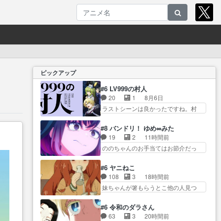
ピックアップ
#6 LV999の村人
20
1
8月6日
ラストシーンは良かったですね。村
人が故に… 村人のレベル上げは
鬼モードフィンガーシリ… アリ
#8 バンドリ！ ゆめ∞みた
スと10年後に結婚の約束をした鏡ず
19
2
11時間前
っ… カジノスタッフ募集するも
ののちゃんのお手当てはお節介だっ
集まらない更に追… 王命でクル
たりする… ビオラの立ち回り害
ルの監視をすることになったデ
悪すぎるお近づきの印が… ・律
#6 ヤニねこ
ビ… 最強の村人・鏡との出会い
っちゃん明るくなったね♪・メンバー
108
3
18時間前
で少しは変わった… やはり何か
の… 一難去ってまた一難、律が
妹ちゃんが箸もらうとこ他の人見つ
悲しい過去がありそうな。鏡の
ビオラの呪縛から… 「私はあな
けてるか… ・ライター切れた時
も… パルナの魔族への恨みは根
たが嫌いなんです」「バンドや
のチェーンスモークはあ… 飲み
深そうやね姫を舐… 新キャラが
#6 令和のダラさん
め… 何が起きているのか！？次
会途中でトイレに行って何故か江の
登場早々変態扱いされてる件。
63
3
20時間前
週、みゅーたいぷ… ビオラ様、