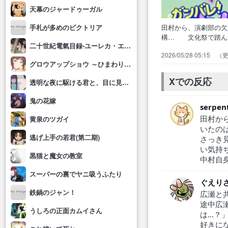
天幕のジャードゥーガル
田村から、演劇部の
手札が多めのビクトリア
構… 文化祭で踏ん
二十世紀電氣目録-ユーレカ・エヴリカ-
ビ… や、普通に広
2026/05/28 05:15
ベ… ニコ動dアニ
グロウアップショウ ～ひまわりのサーカス団～
ネ… 「フレンズ」R
Xでの反応
透明な夜に駆ける君と、目に見えない恋をした。
鬼の花嫁
serpen
田村か
黄泉のツガイ
いたの
逃げ上手の若君(第二期)
さっき
い気持
黒猫と魔女の教室
中村自
スーパーの裏でヤニ吸うふたり
ぐえり
鉄鍋のジャン！
広瀬と
途中広
うしろの正面カムイさん
は…？
好きに