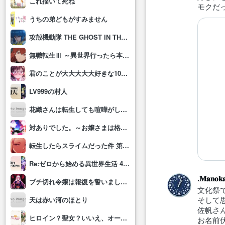
これ描いて死ね
モクだ
うちの弟どもがすみません
攻殻機動隊 THE GHOST IN THE SHELL
無職転生Ⅲ ～異世界行ったら本気だす～
君のことが大大大大大好きな100人の彼女(第3期)
LV999の村人
花織さんは転生しても喧嘩がしたい
対ありでした。～お嬢さまは格闘ゲームなんてしない～
転生したらスライムだった件 第4期
Re:ゼロから始める異世界生活 4th season
.𝐌𝐚𝐧𝐨𝐤
ブチ切れ令嬢は報復を誓いました。 ～魔導書の力で祖国を叩き潰します～
文化祭
そして
天は赤い河のほとり
佐帆さ
ヒロイン？聖女？いいえ、オールワークスメイドです(誇)！
お名前