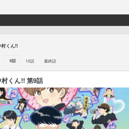
村くん!!
9話
10話
最終話
くん!! 第9話