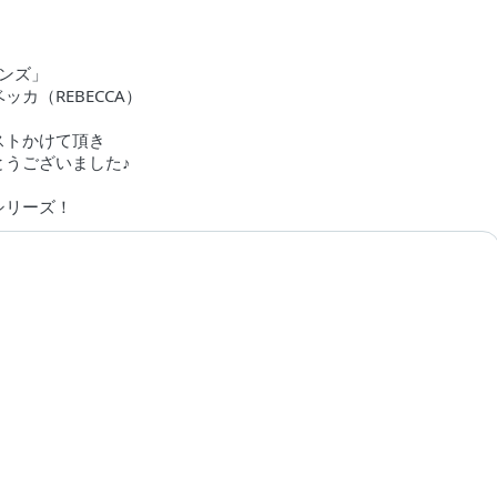
レンズ」
ッカ（REBECCA）
ストかけて頂き
とうございました♪
シリーズ！