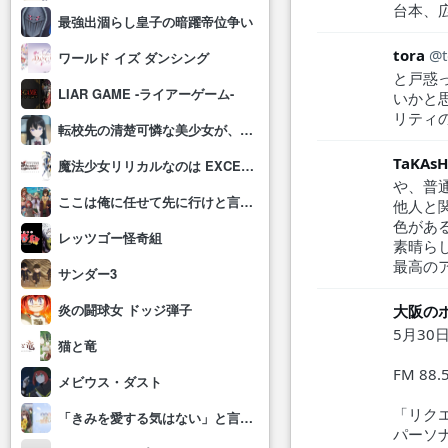
台本、
最強出涸らし皇子の暗躍帝位争い
tora
ワールド イズ ダンシング
と戸惑
LIAR GAME -ライアーゲーム-
いかと
リティ
転校先の清楚可憐な美少女が、昔男子と思って一緒に遊んだ幼馴染だった件
TaKAsH
魔法少女リリカルなのは EXCEEDS Gun Blaze Vengeance
や、普
ここは俺に任せて先に行けと言ってから10年がたったら伝説になっていた。
他人と
色があ
レッツゴー怪奇組
素晴ら
最高の
サンダー3
炎の闘球女 ドッジ弾子
大阪の
5月30
猫と竜
FM 88.
メビウス・ダスト
「リク
「きみを愛する気はない」と言った次期公爵様がなぜか溺愛してきます
パーソ