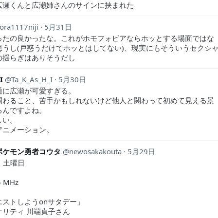
広瀬くんと広瀬姉さんのサインに挟まれた
tora1117niji
5月31日
ったの良かったな。これがホモフォビアならホッとする場面ではな
思うし(戸惑うだけでホッとはしてない)、現実にもそういうセクシ
の揺らぎはありそうだし
I
Ta_K_As_H_I
5月30日
通に広瀬が可愛すぎる。
関わること、苦手かもしれないけど他人と関わって初めて見える景
るんですよね。
しい。
アニメーション。
ポケモン勇者コウタ
newosakakouta
5月29日
日 土曜日
5 MHz
エストしようonサタデー」
ナリティ 川端貞子さん