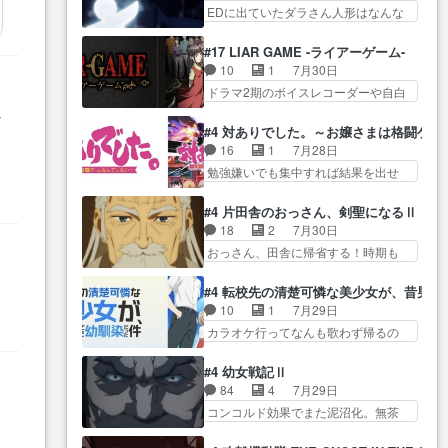
生産… ここうっすら思ったこと
この作品は近年稀に見るおっさんキ
EDに出ていたダラさん人形はなんな
子やーん総務課長と娘の女子…
ズバリ言ってくれて… おかし
ャラの充…
んだと… 『ダラさんと呼ぶ者が
これがこの世界の仕組みか‥Lv200帯
い、さわやかだ 世話好きの陰に支
生まれた日』をダラさ… 陰惨な
の… そのために役割を超越する
#17 LIAR GAME -ライアーゲーム-
配… ヤクねこのクワガタ取りの
過去がきっちり現代に継承されてい
者の出現させるた… アリスのお
10
1
7月30日
話見て切なくなっ… 普段は選別
る… ダラさんと姉弟の母との出
陰で他の勇者達も共闘してくれ魔…
ドラマ2期のボイスレコーダーや自白
された4～600レスを2,30… 隠し
会いの話やはりダ… ダラさんの
ゲーム… ヨコヤは人間の弱い所
方が密売人のそれww唐突な作画力の
過去話も佳境…げに恐ろしいは
だ
をつくのが抜群に上手… 昼の国
正… なんか今日はかなり一瞬で
#4 対ありでした。～お嬢さまは格闘ゲ
人… 第５話感想：２人の過剰な
の奴らも馬鹿が多いが、夜の国も同
終わっちまったっ… 先週と比べ
16
1
7月28日
貢ぎ物?の礼とし… 第５話感想：
じ… ご視聴ありがとうございま
てまだまともに見えた。4話は過…
勉強嫌いでも集中すれば結果を出せ
姉のお誕生会にダラさんを招
した来週もよろし… 握った◯治
る美緒が… 毎晩スト６対戦を楽
待… 部分的に時系列が4話と入れ
郎（中の人的に）仲間であるプ
しむ４人。だが、期末試… どん
替わってるのね… こんなデカイ
#4 片田舎のおっさん、剣聖になるⅡ
レ… ヨコヤの頭の回転の速さと
なゲームも相手が強すぎるとやる気
のどうやって運ぶんだよ！？
18
2
7月30日
人間の心理を利用… 夜の国のヨ
無く… テーマ：テスト勉強と大
姉… ダラさん、人型形態にもな
おっさん、田舎に帰省する！時期も
コヤ支配がますますひどく……。
会感想は、美緒がテ… すげーー
れるんか!?w髪…
時期だし… じいさん、ベリル、
… ヨコヤは飴と鞭で夜の国の独
ーーーーーーー良い……。女性声
副団長、年長者が強い順… 底知
裁支配を強化、… やはりヨコヤ
#4 転校先の清楚可憐な美少女が、昔男
優… 深夜の格ゲー対戦よりテス
れない爺さんには夢が詰まってると
いいですね。昼の国が勝てる
10
1
7月29日
トの方がよっぽど… 真剣に授業
思う… クルニ、ヘンブリッツ、
流… 役で出演いたしました。次
カラオケ行ってなんも歌わず帰るの
を受けて、夜は珠樹の部屋で格
ミュイと一緒におっ… 帰省、お
回も緊張が止まり…
かよハン… 春希ちゃんの私服、
ゲ… 来たる定期テストに向けて
供ヒロインはクルニ。順番的には
めっちゃ可愛いぞ！！！… どう
勉強会！美緒ちゃ… 受験勉強と
#4 幼女戦記Ⅱ
確… 父親から手紙が来た。サー
やらあの女優さんが春希のお母さん
戦闘の2択なら戦闘を選ぶ娘w
84
4
7月29日
ベルボアの退治の… ここでヘン
のよ… 春希ちゃん姫ちゃんに野
美… 勉強嫌いでバトルを選ぶっ
コンコルド効果でまた泥沼化。無茶
ブリッツくんが同行するのが変
菜の子も凄え可愛い… 隼人くん
て、ひぐらしの沙…
振りに奇… ルーデルドルフ中将
で… ・ベリル、実家に帰ること
のスマホを買いに行ってたけど完
自らが行う煙草と葉巻は… ブロ