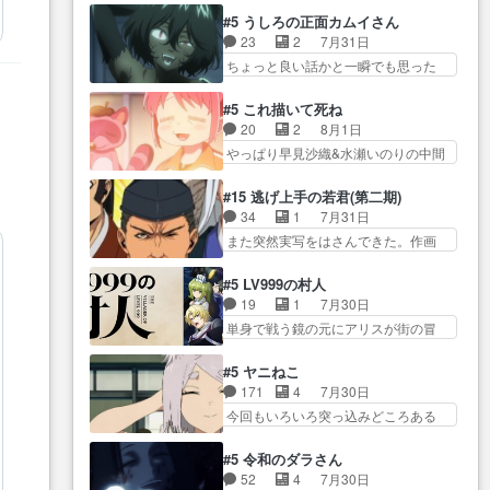
オラの策略がバッチリ嵌って最高
かった？鬼夜叉が田楽の… 猿楽
からかしらお顔が… 黒絵「怪獣
#5 うしろの正面カムイさん
wwwこ… 自信あれば評価なんて
の鬼夜叉と田楽の増次郎。小さない
に憧れるのはいいけど自分自身
23
2
7月31日
気にしないし、充実し… ・バー
ざこ… 着眼点は良くとも、先鋭
が… 素の自分はどちらなのかは
ちょっと良い話かと一瞬でも思った
チャルだけど、みゅーたいぷ初ライ
的すぎるのか。芸能… 鬼夜叉は
まだ不明だが見せ…
私が間違… ろくろ首さんも油舐
ブ… OPこんなんだっけ？と思っ
石也と共に観世座をあとにし、三
めてなかった？白雪碧さ… 今日
たら歌唱シーン… の、らいぶシ
#5 これ描いて死ね
条… 観世座を離れ、三条坊門御
も1日お疲れ様でした～───昨晩～
ーン＿!!­­--­­--­… それだけでええや
20
2
8月1日
所で日々を送る鬼… 「お前(鬼夜
今… 幼女に拾われたお市ちゃん
ん！！しかし、ビオラが仕…
やっぱり早見沙織&水瀬いのりの中間
叉)が凄いのではなく客が凄い…
の恩返し。化け猫… 役にて出演
層は上… あれ光って漫研入るこ
田楽と猿楽の獅子舞勝負。鬼夜叉は
させていただきました。ジョア
とになってたんだっけ… 登場人
猫の動き… 登場人物の我が強
#15 逃げ上手の若君(第二期)
ン… トイ・ストーリーみたいな
物が増えてわいわいしたところが好
い。新しい獅子舞に拘って… 第
34
1
7月31日
始まり。流石に除… 猫相手にな
き… 初コミティアで２０冊刷り
５話をprimevideoで視聴しまし…
また突然実写をはさんできた。作画
んでそんなに…と思ったらそう
は妥当だよね。俺… 藤森さんの
リソース… やるべきことが逃げ
い… いつもと違って少し良い話
ママ向けの漫画で、また涙腺
る事と分かると水を得た… 30歳
化け猫は油が好物… 今回はあか
#5 LV999の村人
が⋯… 〜漫画に「想い」をこめ
まで童貞だと魔法使いになれるとい
やし1体のみで15分。金持ちの…
19
1
7月30日
よう｣娘に漫画であ… 何回この作
う… こっちの諏訪の三大将もま
今更だけど霊が性行為で祓えること
単身で戦う鏡の元にアリスが街の冒
品に泣かされるのだろう。光が
たクセが強いw色… 頼重が完全に
は何とな…
険者率い… 鏡浩二はゲーム世界
藤… ホテル泊まってコミティア
ブレーンだよね毎回敵キャラ
に飲み込まれた転生者と… みん
っていいなあ。同… コミティア
#5 ヤニねこ
が… 弧次郎「欲を我慢して強く
なががんばってくれたアリスの父ち
参加のしおりを徹夜で作る先生
171
4
7月30日
なれるなら大飯食… 変化球な演
ゃん… 成長限界が999である村人
(… お母さん、娘にあんな漫画描
今回もいろいろ突っ込みどころある
出も交えながらの状況説明が本
と定めた上位存… 大規模バトル
かれたら泣いち…
回だった… ヤクのクワガタ取り
当… LOで参加させていただきま
シーンなのに会話してばっか
の話が尋常じゃない雰囲… 妹子
した！最終的に… この高らかな
#5 令和のダラさん
り… やっぱり勇者より強かった
ちゃんの恋愛話をしたり、タバコを
DT宣言、合田一人に通じるも…
52
4
7月30日
か笑統率力LV9… 普通の人間の親