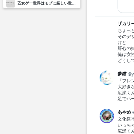
乙女ゲー世界はモブに厳しい世界です2
ザカリ
ちょっ
そのデ
けど
肝心の
俺は女
どうし
夢猫
「フレン
大好き
広瀬く
足でハ
あやめ
文化祭
いっち
広瀬く