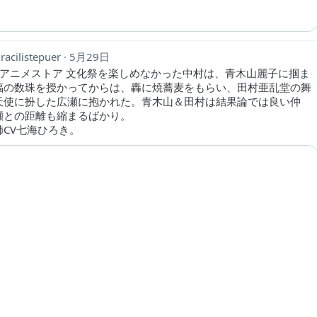
racilistepuer
5月29日
dアニメストア 文化祭を楽しめなかった中村は、青木山麗子に掴ま
福の数珠を授かってからは、轟に焼蕎麦をもらい、田村亜乱堂の舞
天使に扮した広瀬に抱かれた。青木山＆田村は結果論では良い仲
瀬との距離も縮まるばかり。
姉CV七海ひろき。