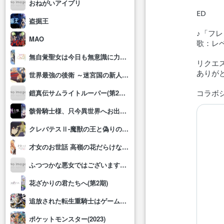
おねがいアイプリ
ED
盗掘王
♪「フ
MAO
歌：レベ
無自覚聖女は今日も無意識に力を垂れ流す
リクエ
ありが
世界最強の後衛 ～迷宮国の新人探索者～
コラボ
鎧真伝サムライトルーパー(第2クール)
骸骨騎士様、只今異世界へお出掛け中Ⅱ
クレバテスⅡ-魔獣の王と偽りの勇者伝承-
才女のお世話 高嶺の花だらけな名門校で、学院一のお嬢様(生活能力皆無)を陰ながらお世話することになりました
ふつつかな悪女ではございますが～雛宮蝶鼠とりかえ伝～
花ざかりの君たちへ(第2期)
追放された転生重騎士はゲーム知識で無双する
ポケットモンスター(2023)