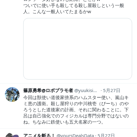
ついでに使い手も殺してる殺し屋殺しという一般
人。こんな一般人いてたまるかw
篠原勇希@ロボプラモ者
yuukisinohara
5月27日
今回は獣使い道後家傍系のハムスター使い、嵐山キ
ミ恵の護衛。殺し屋狩りの中川桃壱（ぴーち）のや
ろうとした道後家の計画、それに関わることに。下
呂は自己強化でのフィジカルは専門分野ではないの
ね。ちなみに鉄使いも五大名家の一つ。
アニメを斬る！
yoursDealsData
5月27日