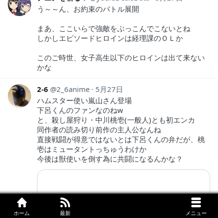
う～～ん、お約束のバトル展開
まあ、ここいらで強敵をぶっこんでこないとね
しかしエピソードヒロインは経理課のＯＬか
このご時世、女子高生以下のヒロインは出て来ない
かな
2-6
2_6anime
5月27日
ハムスター使い嵐山さん登場
下呂くんのファンなのねw
と、殺し屋狩り・中川桃壱(一般人)とも初エンカ
同作者の読み切り前作の主人公なんね
直接戦闘が得意ではないとは下呂くんの弁だが、桃
壱はミュータントっちゅうわけか
今後は獣使いを倒す為に共闘になるんかな？
ホーム
最新
メニュー