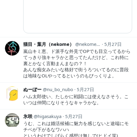
猫目・葉月（nekome）
nekome_haduki
5月27日
嵐山キミ恵、ド派手な外見でOPでも目立ってるから
てっきり強キャラかと思ってたんだけど、これ特に
裏とかなく言動まんまなの？！
あんな痴女みたいな格好で街うろついてるのに普段
は地味なOLやってるというのもびっくりよ。
ぬーぼー
nu_bo_nubo
5月27日
ハム太郎使い、たしかに戦闘には使えなさそう。こ
いつは仲間になりそうなキャラかな。
氷咲
higasakuya
5月27日
うむ、これは婚活候補に魅力を感じないと途端にモ
チベが下がるなワハハ
というわけでしばらく感想は無しで(ヒドイ笑)