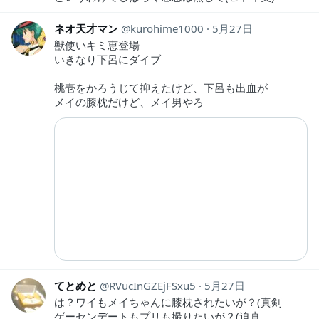
ネオ天才マン
kurohime1000
5月27日
獣使いキミ恵登場
いきなり下呂にダイブ
桃壱をかろうじて抑えたけど、下呂も出血が
メイの膝枕だけど、メイ男やろ
てとめと
RVucInGZEjFSxu5
5月27日
は？ワイもメイちゃんに膝枕されたいが？(真剣
ゲーセンデートもプリも撮りたいが？(迫真