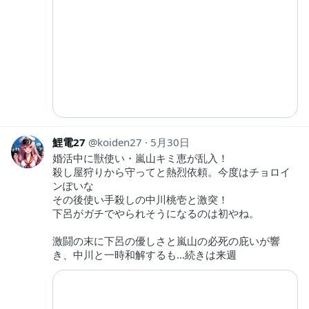
鯉電27
koiden27
5月30日
婚活中に獣使い・嵐山キミ恵が乱入！
殺し屋狩りから守ってと熱烈依頼。今度はチョロイ
ンぽいな
その後使い手殺しの中川桃壱と激突！
下呂がガチでやられそうになるのは初やね。
激闘の末に下呂の優しさと嵐山の必死の庇いが響
き、中川と一時和解するも...続きは来週