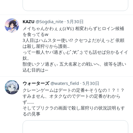
KAZU
Sogdia_nite
5月30日
メイちゃんかわぇぇ(≧∀≦) 相変わらずヒロイン候補
を食ってるw
3人目はハムスター使い!? クセつよだがえっど 依頼
は殺し屋狩りから護衛‥
って一般人ヤバ過ぎぃ(;ﾟ;∀;ﾟ;) でも話せば分かるイイ
奴。
獣使いクソ過ぎぃ 五大名家との戦いへ、彼等を誘い
込む目的は─
ウォーターズ
waters_field
5月30日
クレーンゲームはデートの定番←そうなの！？！？
すみません、オタクなのでデートの定番がわから
ず……
そしてプリクラの画面で殺し屋狩りの状況説明もす
るの見事