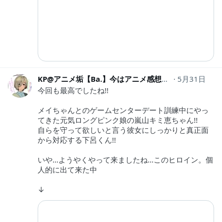
KP@アニメ垢【Ba.】今はアニメ感想の人
5月31日
kinpirasub
今回も最高でしたね!!
メイちゃんとのゲームセンターデート訓練中にやっ
てきた元気ロングピンク娘の嵐山キミ恵ちゃん!!
自らを守って欲しいと言う彼女にしっかりと真正面
から対応する下呂くん!!
いや…ようやくやって来ましたね…このヒロイン。個
人的に出て来た中
↓