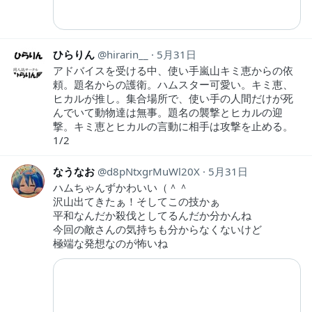
ひらりん
hirarin__
5月31日
アドバイスを受ける中、使い手嵐山キミ恵からの依
頼。題名からの護衛。ハムスター可愛い。キミ恵、
ヒカルが推し。集合場所で、使い手の人間だけが死
んでいて動物達は無事。題名の襲撃とヒカルの迎
撃。キミ恵とヒカルの言動に相手は攻撃を止める。
1/2
なうなお
d8pNtxgrMuWl20X
5月31日
ハムちゃんずかわいい（＾＾
沢山出てきたぁ！そしてこの技かぁ
平和なんだか殺伐としてるんだか分かんね
今回の敵さんの気持ちも分からなくないけど
極端な発想なのが怖いね