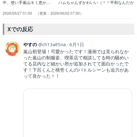
中、使い手嵐山キミ恵か… ハムちゃんずかわいい（＾＾平和なんだか
殺… 今回も最高でしたね!!メイちゃんとのゲー… デートスポット
2026/05/27 01:00
2026/06/02 07:30
定番クレーンゲーム、奥が深… 婚活中に獣使い・嵐山キミ恵が乱入！
殺し屋… 殺し屋狩りただの一般人にしてはかなり化け… メイちゃ
んかわぇぇ(≧∀≦)相変わらずヒ… クレーンゲームはデートの定番←そ
Xでの反応
うなの！… ハムスター使いに使い手じゃない新キャラも…
やすの
ch13a85na
6月1日
嵐山初登場！可愛かったです！漫画では見られなか
った嵐山の制服姿、喫茶店で相談してる時の騒めい
てる店内など細かい所が追加されてて面白かったで
す！下呂くんと桃壱くんのバトルシーンも迫力があ
って良かった！！