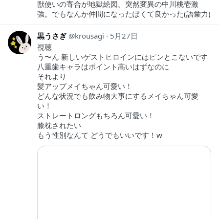
獣使いの寄合が地獄絵図。突然変異の中川桃壱激
強。でもなんか仲間になったぽくて良かった(語彙力)
黒うさぎ
krousagi
5月27日
視聴
う〜ん 新しいゲストヒロインにはピンとこないです
八重歯キャラはポイント高いはずなのに
それより
髪アップメイちゃん可愛い！
どんな状況でも飲み物大事にするメイちゃん可愛
い！
ストレートロングもちろん可愛い！
膝枕されたい
もう性別なんて どうでもいいです！w