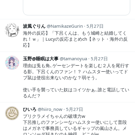
波風ぐりん
NamikazeGurin
5月27日
海外の反応】「下呂くんは、もう城崎と結婚してく
れ！ｗ」｜Lucyの反応まとめch【ネット・海外の反
応】
玉野@睡眠は大事
tamanoyua
5月27日
理由は兎も角､ゲーセンデートを楽しむ２人を尾行す
る影。下呂くんのファン！？ ハムスター使いってド
ブ鼠は使役出来ないのかな？弱そう。
使い手を襲っていた奴はコイツかぁ､誰と電話してい
るんだ？
ひいろ
hiiro_now
5月27日
プリクラメイちゃんの破壊力w
下呂推しのファンシーなハムスター使いにして普段
はメガネで事務員しているギャップの嵐山さん。メ
ロンソーダ好きなのも納得。どこがw