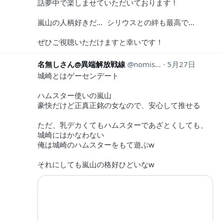
話夢中で楽しませていただいております！
嵐山の人柄好きだ... シリウスとの絆も最高で...
ぜひご視聴いただけますと幸いです！
名無しさん@異端解放戦線
nomisotukae
5月27日
城崎とはゲーセンデート
ハムスター使いの嵐山
豪快だけど正真正銘の女なので、安心して推せる
ただ、乳デカくてもハムスターであざとくしても、
城崎にはかなわない
俺は城崎のハムスターをもて遊ぶw
それにしても嵐山の格好ひどいなw