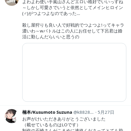
よわよわ使い手嵐山さんどエロい格好でいいっすね
～しかし可愛さでいうと依然としてメインヒロイン
(♂︎)がつよつよなのであった...
殺し屋狩りも良い人で好戦的でつよつよ!ってキャラ
濃いわ～wバトルはこの人にお任せして下呂君は婚
活に勤しんだらいいと思うの
楠本/Kusumoto Suzuna
k88280413
5月27日
お声がけいただきありがとうございました
（載せているものはLOです）
制作の石崎さんがこまめに連絡くださってとても助