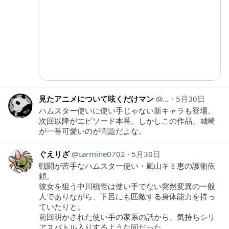
見たアニメについて呟くだけマン
animeozy
5月30日
ハムスター使いに使い手じゃない新キャラも登場。
次回以降がエピソード本番。しかしこの作品、城崎
が一番可愛いのが問題だよな。
ぐえりざ
carmine0702
5月30日
戦闘が苦手なハムスター使い・嵐山キミ恵の護衛依
頼。
彼女を狙う中川桃壱は使い手でない突然変異の一般
人でありながら、下呂にも匹敵する身体能力を持っ
ていたりと。
前回明かされた使い手の家系の話から、気持ちシリ
アスバトル入りするような回だった。