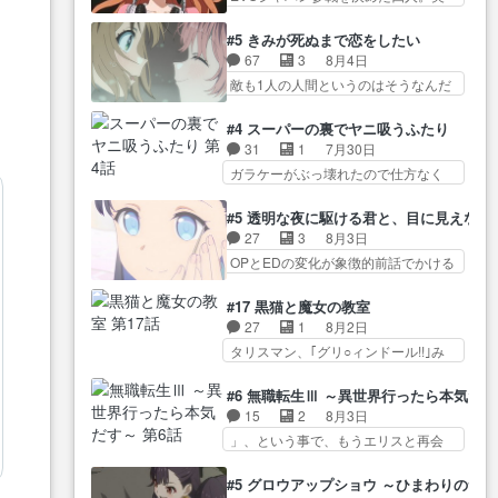
アツいな「騎士狩猟… 麦茶どこ
な…
緒の母… この作品に唯一足りな
語… 第５話をprimevideoで視聴
ろかタイトル通り麦茶の出涸らし
いと思ってた(無くて… 見た目は
しまし… 前回同様『イノセン
#5 きみが死ぬまで恋をしたい
ぐ… 第５話をABEMAで視聴しま
気品溢れてるのに中身は…美緒マ
ス』を含む押井・神山版… 第５
67
3
8月4日
した。視聴に… 復讐に燃える吸
マ… テーマ：格ゲー大会に行く
話「EPISODEラストの母親の気持…
敵も1人の人間というのはそうなんだ
血鬼兄弟の弟ですいいキャラ…
には？感想は、美… 大会を前に
けど状… もう着れないからって
クリスタ皇女が“萌え”なのでこの娘が
格ゲー熱が高まる一方、百合の
どういう意味だろうな… ミミを
皇帝… ウサギ好きそうな王女殿
#4 スーパーの裏でヤニ吸うふたり
本… 東京で開催される格ゲー大
人間に戻して欲しいでも自分達が代
下がかわいい。幼馴… ついに始
31
1
7月30日
会に参加すること… Japanに向け
わ… ご視聴ありがとうございま
まった狩猟祭。エルナの活躍で上
ガラケーがぶっ壊れたので仕方なく
て外泊届にサインをもらっ… 長
した見るたびに切… 誰かと思っ
位…
スマホに… 佐々木さんとは同い
崎から大会のために東京へ!/でも観光
たらちゅー先輩か。しれっと相
年くらいに思ってたけど… やは
よ… 旅の支度全部やってくれる
#5 透明な夜に駆ける君と、目に見えない
方… 第５話感想：コ□した相手に
り出オチ感が否めず、エピソードの
先輩、なんだかん… 第５話をｄ
27
3
8月3日
も家族や…､戦… つらい回だ……
打率… 田山さんが佐々木さんに
アニメストアで視聴しました。視…
OPとEDの変化が象徴的前話でかける
つらすぎる……。エスタ先輩…
沼っていく…こんな… 佐々木さ
には… 小春の透明なモヤのかか
今週のシーナとミミも可愛かった2人
ん、腕フェチなんですね笑最近ま
った世界。どんな女… そうか、
の関係… 確かに相手にも家族や
#17 黒猫と魔女の教室
じ… 佐々木がガラケーからスマ
こんな風に見えてるのかぁ。かけ
大切な人はいるけど、… 白シャ
27
1
8月2日
ホに変えるって、… もうドラマ
る… 完全な両片思いになりまし
ツが作業着みたいなもんなんですか
タリスマン、｢グリ○ィンドール!!｣み
版孤独のグルメファンコンテン
たねぇ…OPとE… 余計な物は描
ね…
た… 最初の障害ゴーレムを全員
ツ… 「お腹冷えちゃわない？
かず白く靄がかった小春ちゃ
で力を合わせて倒… アリアはホ
佐々木さんの優しさ… 先行で見
#6 無職転生Ⅲ ～異世界行ったら本気だ
ん… 光も感じない完全な盲目な
ントスピカが大好きだよね。ツ
た時より2人のやり取りに癒しを
15
2
8月3日
んやね…おめかし… 母役に能登
ン… 一等級ポテンシャルのアリ
感… ABEMA版の7〜8話佐々木が
」、という事で、もうエリスと再会
さんって禁じ手使ってきたー！
アちゃん可愛くて… そういや、
実年齢以上…
か？っと… サラの再登場によっ
E… 今回は小春視点も描かれてい
アリアは能力は最上級のくせに、
てルーデウスの成長が確… 人間
て良かった本当… 股に海豚を挟
#5 グロウアップショウ ～ひまわりのサ
… とうとうアリアと直接競う場