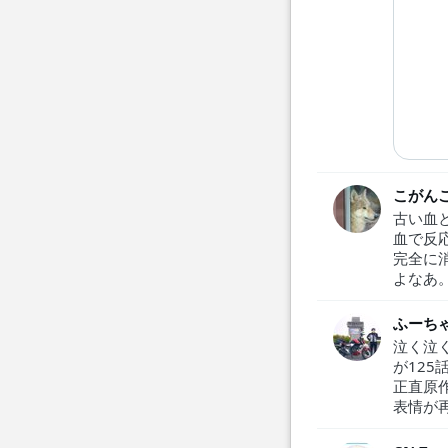
こがん
古い血
血で反
完全に
よなあ
ふーち
泣く泣
が12
正直原
表情が