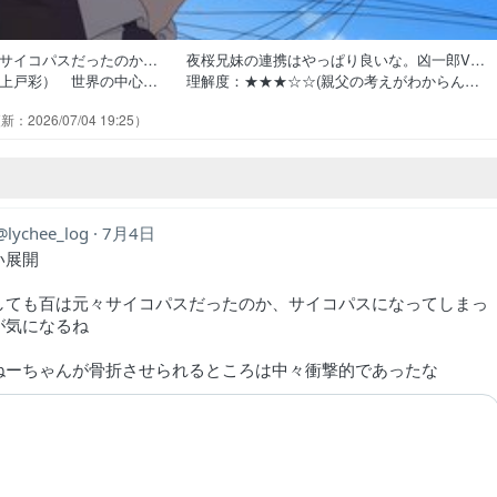
々サイコパスだったのか… 夜桜兄妹の連携はやっぱり良いな。凶一郎
、上戸彩） 世界の中心… 理解度：★★★☆☆(親父の考えがわからん
。今日も頑張りましょう… 家族のためといいつつやったことが裏面に
2026/07/04 19:25
り太陽なのね黒い桜を見事に中… サブタイで「ついにこの回が来てしま
郎を見つけ出した夜桜兄妹太陽も… 古い血と新しい血が反応するって言
lychee_log
7月4日
い展開
しても百は元々サイコパスだったのか、サイコパスになってしまっ
が気になるね
ねーちゃんが骨折させられるところは中々衝撃的であったな