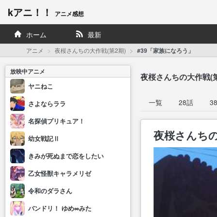
kアニ！！
アニメ感想
ホーム
最新
アニメ
夜桜さんちの大作戦(第2期)
#39「家族になろう」
放映中アニメ
夜桜さんちの大作戦(第
ヤニねこ
一覧
28話
3
さよならララ
名探偵プリキュア！
夜桜さんちの大
幼女戦記Ⅱ
きみが死ぬまで恋をしたい
乙女怪獣キャラメリゼ
令和のダラさん
バンドリ！ ゆめ∞みた