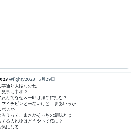
2023
fighty2023
6月29日
文字通り太陽なのね
を見事に中和？
に及んでなぜ凶一郎は頑なに拒む？
イマイチピンと来ないけど、まあいっか
スボスか
なろうって、まさかそっちの意味とは
ってる入れ物はどうやって桜に？
ろ気になる