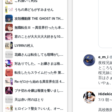
これ描いて死ね
うちの弟どもがすみません
攻殻機動隊 THE GHOST IN THE SHELL
無職転生Ⅲ ～異世界行ったら本気だす～
君のことが大大大大大好きな100人の彼女(第3期)
LV999の村人
花織さんは転生しても喧嘩がしたい
e_m_i
夜桜兄
対ありでした。～お嬢さまは格闘ゲームなんてしない～
ところ
桜兄妹
転生したらスライムだった件 第4期
百はさ
Re:ゼロから始める異世界生活 4th season
いやぁ
ブチ切れ令嬢は報復を誓いました。 ～魔導書の力で祖国を叩き潰します～
Hideki
7/3 朝
天は赤い河のほとり
ヒロイン？聖女？いいえ、オールワークスメイドです(誇)！
高校教師