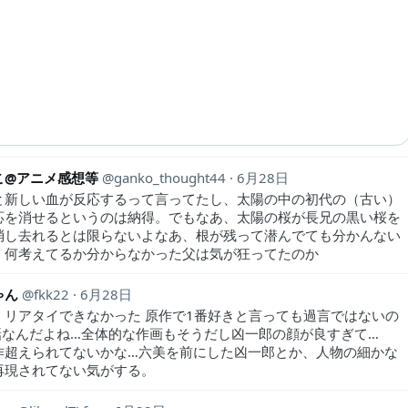
こ@アニメ感想等
ganko_thought44
6月28日
と新しい血が反応するって言ってたし、太陽の中の初代の（古い）
応を消せるというのは納得。でもなあ、太陽の桜が長兄の黒い桜を
消し去れるとは限らないよなあ、根が残って潜んでても分かんない
。何考えてるか分からなかった父は気が狂ってたのか
ゃん
fkk22
6月28日
くリアタイできなかった 原作で1番好きと言っても過言ではないの
5話なんだよね…全体的な作画もそうだし凶一郎の顔が良すぎて…
作超えられてないかな…六美を前にした凶一郎とか、人物の細かな
再現されてない気がする。