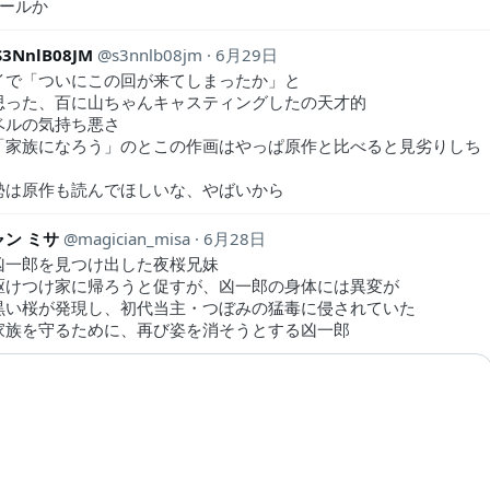
クールか
3NnlB08JM
s3nnlb08jm
6月29日
イで「ついにこの回が来てしまったか」と
思った、百に山ちゃんキャスティングしたの天才的
ベルの気持ち悪さ
「家族になろう」のとこの作画はやっぱ原作と比べると見劣りしち
勢は原作も読んでほしいな、やばいから
ン ミサ
magician_misa
6月28日
凶一郎を見つけ出した夜桜兄妹
駆けつけ家に帰ろうと促すが、凶一郎の身体には異変が
黒い桜が発現し、初代当主・つぼみの猛毒に侵されていた
家族を守るために、再び姿を消そうとする凶一郎