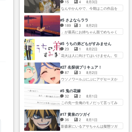
関係の清算が粛々と進められている
み水上バスでの会話を反芻…
15
4
8月3日
がきたこれまで… 毎度ながらの
サラ… サラとの関係に対して完
恋… OPEDとも無人バージョンか
なんやかんやで、今期はこの作品を
スピカの顔面芸推しのハナち
全に「昔の女」とし… ルーシー
ら主人公２人…
一番推し… 時給50円じゃ借金は
ゃ… クソレビュータリスマン趣
にデレるルディが完全に親バカで
減らない(^_^;サ… 葵ちゃん可愛
味ダダ漏れで好き… 期末試験が
#5 さよならララ
微… サラとは会ってほしいちゃ
すぎるな楠木ともりちゃんの
始まろうとしておりスピカは対
189
3
8月2日
んとした別れ方し… サラは未練0
ね… デフォルメされた表情が特
策… 能力鑑定胸像タリスマン氏
」が最高にお姉ちゃん面でめちゃく
だと言っていたけど人の気持
に多かったのが印… 葵＆茜の回
容姿も評価してし…
ちゃかわ… さすがに割れた窓ガ
ち… 実は結構好きなキャラモヤ
も良きでした。あの証拠写真、
ラスの弁償は求められた… 逡巡
モヤする別れ方だ… 役で出演さ
#5 うちの弟どもがすみません
ひ… 互いが互いのことを想って
を振り切ってみんなに謝ったララの
せていただきました！よろしく
23
1
8月2日
いるのにすれ違っ… 第５話をｄ
思い… 仕事に馴染めない辺り観
お… 毎クールメインヒロインを
花火は人に向けてはいけません。引
アニメストアで視聴しました。
ていて苦しいところ… ララちゃ
好きになっちゃう…
きこもり… 糸はまだ柊の顔も見
視… 葵ちゃんに〝瑞佳ちゃんと
んの事情はもう少し皆に話して良
たことなかったっけ！1… ってお
練習したい〟と言… 本当この作
#27 名探偵プリキュア！
い… ララと茉里とで初のアルバ
名前を見たんだけどあの中村大樹さ
品は「キャラ」を活かすのがう
87
3
8月2日
イト。七転八倒し… 労働するプ
ん… 糸ちゃんカッケー、色んな
ま… みずかちゃんの介入で双子
ウソノワールぷにぷにアゲセーヌか
リンセスえらい。プリンセスの
意味でwゲームが… 姉から性的興
の仲にヒビが………
わよ!!… 順当にマコトジュエルの
精… アンデケン行ってケーキ食
奮覚えてないよね？なんて言
争奪戦をやったと。… 記憶を取
べて、帰りにカメ… ララが働く
#5 鬼の花嫁
わ… テーマ：引きこもりの理由
り戻し正式に探偵事務所で働き始
事でのてんやわんや。働いて大
32
2
8月1日
感想は、久しぶり… 元ゲーマー
め… ポワロ、元ネタを解説して
変… 地道に働き人と関わる日々
この先一生俺のモノだって言ってみ
なので、はちゃめちゃ楽しく作
原作に誘導するの… くれあさん
の中に愛を見いだ…
たい笑他… 1歳からの誕生日プレ
業… 糸ちゃんと源くんの距離感
の探偵としての初事件にしてち
ゼント………とは思っ… 玲夜さ
おかしいね(*´… 糸と源ははよ好
#17 黄泉のツガイ
ょ… ・急にクイズ番組が始まっ
ん柚子に18年分の誕生日プレゼン
きおうとると言わんかい！引…
36
2
8月1日
たw・妖精ウソノ… るるかの助手
ト… 柚子は鬼龍院家から初めて
ショウくんと対等に話すためにゲー
影森家にいるアサちゃんは擬態ツガ
だった？今回が初めての探偵
学校に通う事にな… プレゼント
ムをする…
イだった… アサが置かれた立場
活… 探偵じゃなかったの！？ク