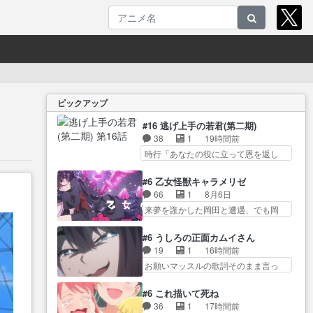
ピックアップ
#16 逃げ上手の若君(第二期)
38
1
19時間前
時行「あなたの役に立って恩を返し
たい」頼… 元々1期からそうだっ
ただろと言われると返… このア
#6 乙女怪獣キャラメリゼ
ニメの演出、同じCloverWor… 貞
66
1
8月6日
宗の思考を読み切れなかったのは、
来夢を誑かした岡田と遭遇、でも岡
経験の… 信濃仮面いったい誰な
田は気付… 自分も相手の容姿し
んだ！役に立ちたいで… 人形だ
か見てなかったと気付き… みん
#6 うしろの正面カムイさん
ったり将棋だったり、諏訪神党の三
なからのメイク道具が、らいりーさ
19
1
16時間前
大… ・これ罠じゃないの？・砦
んを… らいりーの影響で理想に
お願いマッスルの歌詞そのまま言っ
を捨てるって同盟… 合戦におけ
向けて努力する黒絵… コングと
てて草今… 今日も1日お疲れ様で
る伝令の意味。特に諏訪の地は
ゴ〇ラの怪獣大決戦!?w黒絵の
した～バタバタしてて… 霊を大
山… 薄々思ってたけど実写パー
#6 これ描いて死ね
友… らいりーが己のルッキズム
量に成仏させた ジェットババアの
トに対する熱意が… 亜也子ちゃ
36
1
17時間前
と相対する話とし… らいりーさ