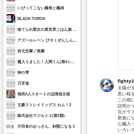
いびってこない義母と義姉
BLACK TORCH
捨てられ聖女の異世界ごはん旅 隠れスキルでキャンピングカーを召喚しました
アズールレーン びそくぜんしんっ！にっ!!
岩元先輩ノ推薦
魔入りました！入間くん(第4シリーズ)
神の雫
fighty
刃牙道
太陽が
黒い桜
領民0人スタートの辺境領主様
この期
文豪ストレイドッグス わん！2
説明が
百がラ
株式会社マジルミエ(第2期)
家族に
心臓入
片田舎のおっさん、剣聖になるⅡ
いろい