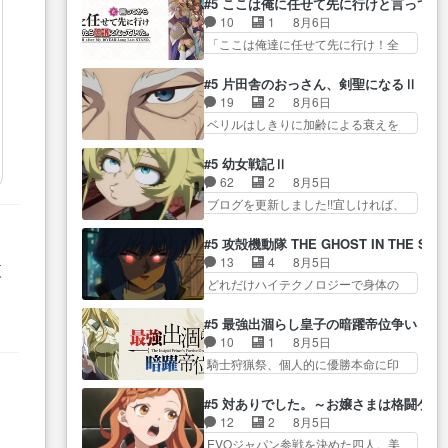
生きていたゴキブリ死んでる
#5 ここは俺に任せて先に行けと言ってか
い… ガンガガン♪薫がなんかしっ
もちゃんが透けブラしててびっくり
GP… アルねこ危険ですよね。健
10
1
8月6日
かり歌ってロマ… 姉巫女の誤
して… レベルのキャラが登場。
康的な面で··江… 酔い潰れ行き着
「ここは俺達に任せて先に行け！全
算、クソみたいな嫉妬の末路よ。
相変わらず顔や体の… 隼人が春
いた江ノ島で、朝日を眺めな…
員いい奴… 過去、あとを託した
… 私、そんなに日頃からガンガ
希の級友を巻き込んだイジりに動
ロックが今、2人にあと… 木下鈴
ン言うてないで… このアニメは
#5 片田舎のおっさん、剣聖になるⅡ
じ… 第５話をU-NEXTで視聴しま
奈（@0suzuna0）が【マリー…
どこに行くのだろう、面白す
19
2
8月6日
した。視聴… ラブコメで天然ジ
村ごと乗っ取られてたら流石に気付
ぎ… 姉のした事はただ単に一族
ベリルはしきりに加齢による衰えを
ゴロというかナチュラルヒ… み
かないか… 《漫画版少し読んだ
を絶滅させただけ…
口にする… 重ねた歳のせいにし
なもと仲良く話す隼人を見てなぜか
ことある》エリックとゴ… ロッ
ていた限界を超えて命の… いい
不安に… 無理なダイエットは禁
#5 幼女戦記Ⅱ
クは敵に容赦無くブスっといくから
んじゃないですか。魔物の群を発見
物だけど、なかなか結… 「これ
62
2
8月5日
気持… 勇者パーティー再結成し
した… アマプラにて視聴終わ
からもお手入れ、がんばりゅ」あり
ブログを更新しました!!宜しければ、
て先にいけで激アツ… 爆縮、幻
り！サーベルボア討伐… を言い
が…
是非… 少しでもマシな負け方を
覚、主人公結構エグいことするよ
訳にしたくないものですねwボア狩
選んだゼートゥーア… ゼートゥ
な… ねぇ猫耳ガール、敵の根城
#5 攻殻機動隊 THE GHOST IN THE SHE
り… 先生としてのベリルが好き
ーアの唯一の手駒が強すぎる笑あ
に乗り込む事を同… 世もや替え
13
4
8月5日
だけど、今回みた… 4人だけでサ
夜
お… 私にとって完全にご褒美回
が利くと復活Pとは？！もう来週…
どれだけハイテクノロジーで身体の
ーベルボアを狩りに行く。野
ゼー様の葉巻シー… やはりター
価値がフ… ジャミングも伏線に
営… ・実家周辺でサーベルボア
ニャが後方指揮だと展開に迫力
なるかと思った回想シー… フチ
が暴れてると聞い… ちょっと年
#5 最強出涸らし皇子の暗躍帝位争い
が… “貧乏籤百連無料ガチャ”100
コマだいぶ理性持ち始めた。この世
齢の事を言いすぎとゆーか言い
10
1
8月5日
連でも1回… 2期入ってから地味
界の… 原作読んだのもう何年も
訳… ベリルの母もやはり只者じ
騎士狩猟祭、個人的に優勝本命に印
だよね。ただでさえ幼女… 「餌
前なのに、覚えてる… コイルの
ゃなかったかベリ…
を付けた… 細かい設定を考える
になってもらわねばならぬ」って言
汚職を突き止めるべくバトーの指
のが面倒な時は古代魔法… エル
葉に… ゼートゥーア左遷によっ
#5 対ありでした。～お嬢さまは格闘ゲ
導… やまとん1号はどこの部分で
ナがチートすぎる笑アルは最初から
て参謀本部の連携が… 緊張感あ
12
2
8月5日
使うのだろう？… 日本とロシア
自分… プラネット・ウィズ展開
る戦闘描写とギャグ今週の『有能
EVOジャパン参戦を決めた四人。美
が絡む政治の話かつ色々な用