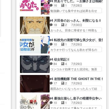
正… なんか今日はかなり一瞬で
#4 対ありでした。～お嬢さまは格闘ゲ
人… 第５話感想：２人の過剰な
の奴らも馬鹿が多いが、夜の国も同
終わっちまったっ… 先週と比べ
16
1
7月28日
貢ぎ物?の礼とし… 第５話感想：
じ… ご視聴ありがとうございま
てまだまともに見えた。4話は過…
勉強嫌いでも集中すれば結果を出せ
姉のお誕生会にダラさんを招
した来週もよろし… 握った◯治
る美緒が… 毎晩スト６対戦を楽
待… 部分的に時系列が4話と入れ
郎（中の人的に）仲間であるプ
しむ４人。だが、期末試… どん
替わってるのね… こんなデカイ
#4 片田舎のおっさん、剣聖になるⅡ
レ… ヨコヤの頭の回転の速さと
なゲームも相手が強すぎるとやる気
のどうやって運ぶんだよ！？
18
2
7月30日
人間の心理を利用… 夜の国のヨ
無く… テーマ：テスト勉強と大
姉… ダラさん、人型形態にもな
おっさん、田舎に帰省する！時期も
コヤ支配がますますひどく……。
会感想は、美緒がテ… すげーー
れるんか!?w髪…
時期だし… じいさん、ベリル、
… ヨコヤは飴と鞭で夜の国の独
ーーーーーーー良い……。女性声
副団長、年長者が強い順… 底知
裁支配を強化、… やはりヨコヤ
#4 転校先の清楚可憐な美少女が、昔男
優… 深夜の格ゲー対戦よりテス
れない爺さんには夢が詰まってると
いいですね。昼の国が勝てる
10
1
7月29日
トの方がよっぽど… 真剣に授業
思う… クルニ、ヘンブリッツ、
流… 役で出演いたしました。次
カラオケ行ってなんも歌わず帰るの
を受けて、夜は珠樹の部屋で格
ミュイと一緒におっ… 帰省、お
回も緊張が止まり…
かよハン… 春希ちゃんの私服、
ゲ… 来たる定期テストに向けて
供ヒロインはクルニ。順番的には
めっちゃ可愛いぞ！！！… どう
勉強会！美緒ちゃ… 受験勉強と
#4 幼女戦記Ⅱ
確… 父親から手紙が来た。サー
やらあの女優さんが春希のお母さん
戦闘の2択なら戦闘を選ぶ娘w
84
4
7月29日
ベルボアの退治の… ここでヘン
のよ… 春希ちゃん姫ちゃんに野
美… 勉強嫌いでバトルを選ぶっ
コンコルド効果でまた泥沼化。無茶
ブリッツくんが同行するのが変
菜の子も凄え可愛い… 隼人くん
て、ひぐらしの沙…
振りに奇… ルーデルドルフ中将
で… ・ベリル、実家に帰ること
のスマホを買いに行ってたけど完
自らが行う煙草と葉巻は… ブロ
に・ベリルはミュ… おっさんの
#4 攻殻機動隊 THE GHOST IN THE SHE
全… 第４話をU-NEXTで視聴しま
グを更新しました!!宜しければ、是
親となるとお爺ちゃんだよね孫
17
2
7月29日
した。視聴… スマホを買うた
非… 計画通りにはいかないね笑
扱… ・ベリル、実家に帰ること
殿田みたいになっちゃった人って結
め、都心で待ち合わせをした…
やり遂げた(ほぼ… 今回もターニ
に・ベリルはミュ…
構会社に… バトーがカッコいい
OP曲きっかけで見始めてたけどなん
ャに不都合なことがあったり
と思ってたら、トグサが… あの
だかん… いきなりシリアス展開
#4 最強出涸らし皇子の暗躍帝位争い
し… 白髪の男性が語った家族を
見た目もうただのロボでしかないん
ぶち込んでくるじゃん… 春希の
10
1
7月29日
失った喪無感が、… 連邦に対し
だよ… 俺らの汗拭きそりゃいや
家庭事情は複雑。食事とか隼人が親
エロイタチなんて事をフィーネとエ
て有利な講話条件を引き出すた