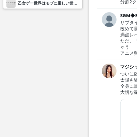
分割2
乙女ゲー世界はモブに厳しい世界です2
SGM◆S
サブタ
改めて
満点レ
ただ、
ゃう
アニメ
マジシャ
ついに
太陽も
全身に
大切な