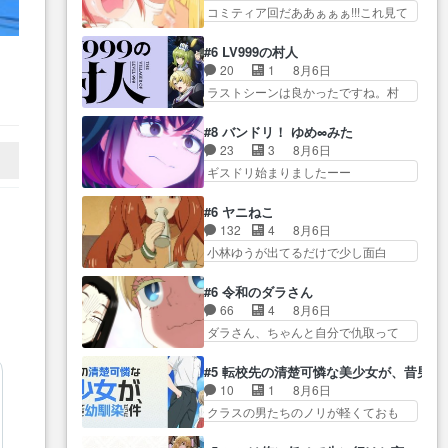
亜… 1日で6人は流石絶倫カムイ
ん面白い親父さんが無事で良かっ…
コミティア回だああぁぁぁ!!!これ見て
んが容姿の美醜でしか人を見な
婆もしっかり抱… 今回は交通悪
た… 妻と子へのアニメ布教全員
い… 校外学習で奥多摩の小河内
霊の除霊ツアー。Aパはいつも…
が同人誌即売会の… 買ってもら
ダムに来た黒絵た… ライリーが
#6 LV999の村人
V…
前半の霊カモみたいになってるよねw
えた最初の一冊お客にプロポー
好きだったクズ男ハルゴンが懲
20
1
8月6日
…
ジェッ… 今回はいつもと違って
ズ… 遅れて5話，コミティア前哨
ら… メイクでちょっと勇気出て
ラストシーンは良かったですね。村
霊が大人しいなと思っ… 最後に
戦ですが，ここ… 「同情は創作
る黒絵ちゃん可愛…
っ
人が故に… 村人のレベル上げは
カムイさんを怪異と見間違え叫んで
の敵」いい言葉だ。でも応援
鬼モードフィンガーシリ… アリ
っ
お… 交通系悪霊除霊ツアー編！
#8 バンドリ！ ゆめ∞みた
す… 東京で開かれる即売会に行
スと10年後に結婚の約束をした鏡ず
どっちが悪かよく… よく見ない
23
3
8月6日
って自分たちの本… 一冊売る事
っ… カジノスタッフ募集するも
と気付けない2つのエピソードに…
ギスドリ始まりましたーー
の苦労と喜びを知る手島先生が
集まらない更に追… 王命でクル
ー！！！！ユノ、… 都子さんが
ず… 10年でえらい老けはったね
ルの監視をすることになったデ
めっちゃ情緒不安定になってて
ー編集さん。同… 自分の妄想を
#6 ヤニねこ
ビ… 最強の村人・鏡との出会い
怖… 超回復を見守っていかない
買ってくれる人がいるという
132
4
8月6日
で少しは変わった… やはり何か
と、ですね！！み… 開幕聞き取
も… 初めて自分の漫画が売れた
小林ゆうが出てるだけで少し面白
悲しい過去がありそうな。鏡の
りスタッフに定治いなかった？
時の感動、懐かし…
い。なお内… 達郎が獣人に
も… パルナの魔族への恨みは根
ま… ののちゃんのお手当てはお
◯◯◯される強制百合を期待
深そうやね姫を舐… 新キャラが
#6 令和のダラさん
節介だったりする… ビオラの立
し… ヒグマドンってなんな
登場早々変態扱いされてる件。
66
4
8月6日
ち回り害悪すぎるお近づきの印
ん！？人見知りっぽい… なんな
タ… まだまだお元気そうなお声
ダラさん、ちゃんと自分で仇取って
が… ・律っちゃん明るくなった
ら下ネタ0じゃなかったかこんな回
で……不意打ち過…
たんだね… ワイが必死でケロロ
ね♪・メンバーの… 一難去ってま
が… 他のエピソードに対してマ
じゃないのよケロロじゃ… ロボ
た一難、律がビオラの呪縛か
#5 転校先の清楚可憐な美少女が、昔男
イルドな回だった… 今回はだい
ットに憧れてビーム撃ちたいと…そ
ら… 「私はあなたが嫌いなんで
10
1
8月6日
ぶある程度抑えてる？w感じな
うい… 余りにも凄惨なダラさん
す」「バンドやめ… 何が起きて
クラスの男たちのノリが軽くておも
気… アルねこ、そうはならんや
の過去ダラさんの６… 過去編は
いるのか！？次週、みゅーたいぷ…
ろい春希… 沙紀は隼人への片思
ろ映画のワンシー… さっきまで
これで一区切りかなギャグも面白
いを拗らせているタイプ… みな