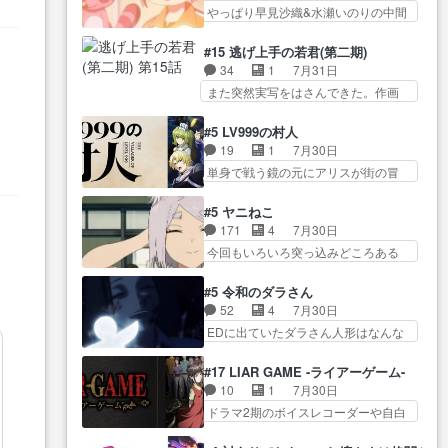
今… 幼女に拾われたお市ちゃん
ん！！しかし、ビオラが仕…
やっぱり早見沙織&水瀬いのりの中間
叉)が凄いのではなく客が凄い…
の恩返し。化け猫… 役にて出演
層は上… あれ光って漫研入るこ
田楽と猿楽の獅子舞勝負。鬼夜叉は
させていただきました。ジョア
とになってたんだっけ… 登場人
猫の動き… 登場人物の我が強
#15 逃げ上手の若君(第二期)
ン… トイ・ストーリーみたいな
物が増えてわいわいしたところが好
い。新しい獅子舞に拘って… 第
34
1
7月31日
始まり。流石に除… 猫相手にな
き… 初コミティアで２０冊刷り
５話をprimevideoで視聴しまし…
また突然実写をはさんできた。作画
んでそんなに…と思ったらそう
は妥当だよね。俺… 藤森さんの
リソース… やるべきことが逃げ
い… いつもと違って少し良い話
ママ向けの漫画で、また涙腺
る事と分かると水を得た… 30歳
化け猫は油が好物… 今回はあか
#5 LV999の村人
が⋯… 〜漫画に「想い」をこめ
まで童貞だと魔法使いになれるとい
やし1体のみで15分。金持ちの…
19
1
7月30日
よう｣娘に漫画であ… 何回この作
う… こっちの諏訪の三大将もま
今更だけど霊が性行為で祓えること
単身で戦う鏡の元にアリスが街の冒
品に泣かされるのだろう。光が
たクセが強いw色… 頼重が完全に
は何とな…
険者率い… 鏡浩二はゲーム世界
藤… ホテル泊まってコミティア
ブレーンだよね毎回敵キャラ
に飲み込まれた転生者と… みん
っていいなあ。同… コミティア
#5 ヤニねこ
が… 弧次郎「欲を我慢して強く
なががんばってくれたアリスの父ち
参加のしおりを徹夜で作る先生
171
4
7月30日
なれるなら大飯食… 変化球な演
ゃん… 成長限界が999である村人
(… お母さん、娘にあんな漫画描
今回もいろいろ突っ込みどころある
出も交えながらの状況説明が本
と定めた上位存… 大規模バトル
かれたら泣いち…
回だった… ヤクのクワガタ取り
当… LOで参加させていただきま
シーンなのに会話してばっか
の話が尋常じゃない雰囲… 妹子
した！最終的に… この高らかな
#5 令和のダラさん
り… やっぱり勇者より強かった
ちゃんの恋愛話をしたり、タバコを
DT宣言、合田一人に通じるも…
52
4
7月30日
か笑統率力LV9… 普通の人間の親
生産… ここうっすら思ったこと
この作品は近年稀に見るおっさんキ
EDに出ていたダラさん人形はなんな
子やーん総務課長と娘の女子…
ズバリ言ってくれて… おかし
ャラの充…
んだと… 『ダラさんと呼ぶ者が
これがこの世界の仕組みか‥Lv200帯
い、さわやかだ 世話好きの陰に支
生まれた日』をダラさ… 陰惨な
の… そのために役割を超越する
#17 LIAR GAME -ライアーゲーム-
配… ヤクねこのクワガタ取りの
過去がきっちり現代に継承されてい
者の出現させるた… アリスのお
10
1
7月30日
話見て切なくなっ… 普段は選別
る… ダラさんと姉弟の母との出
陰で他の勇者達も共闘してくれ魔…
ドラマ2期のボイスレコーダーや自白
された4～600レスを2,30… 隠し
会いの話やはりダ… ダラさんの
ゲーム… ヨコヤは人間の弱い所
方が密売人のそれww唐突な作画力の
過去話も佳境…げに恐ろしいは
をつくのが抜群に上手… 昼の国