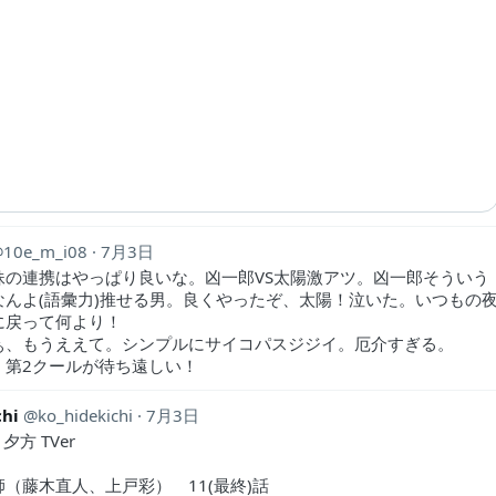
10e_m_i08
7月3日
妹の連携はやっぱり良いな。凶一郎VS太陽激アツ。凶一郎そういう
なんよ(語彙力)推せる男。良くやったぞ、太陽！泣いた。いつもの
に戻って何より！
ぁ、もうええて。シンプルにサイコパスジジイ。厄介すぎる。
、第2クールが待ち遠しい！
chi
ko_hidekichi
7月3日
～夕方 TVer
（藤木直人、上戸彩） 11(最終)話