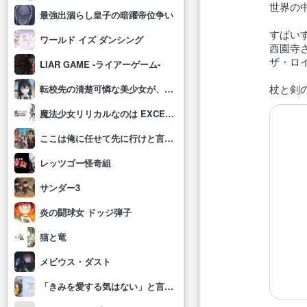
世界の中
最強出涸らし皇子の暗躍帝位争い
すぱい
ワールド イズ ダンシング
西園寺
ザ・ロ
LIAR GAME -ライアーゲーム-
杖と剣の
転校先の清楚可憐な美少女が、昔男子と思って一緒に遊んだ幼馴染だった件
魔法少女リリカルなのは EXCEEDS Gun Blaze Vengeance
ここは俺に任せて先に行けと言ってから10年がたったら伝説になっていた。
レッツゴー怪奇組
サンダー3
炎の闘球女 ドッジ弾子
猫と竜
メビウス・ダスト
「きみを愛する気はない」と言った次期公爵様がなぜか溺愛してきます