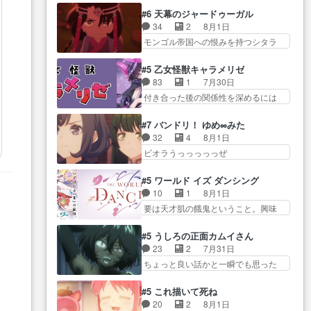
攻撃ヤバすぎるwwwヴァイオ
や気持ちを汲んで熱くな… 屋敷
レアさん探偵すぎ… 突然のポア
#6 天幕のジャードゥーガル
レ… 玲夜さまサプライズの、こ
にアサはいなかった逆にガブちゃん
ロクイズは草なんよ。んで、あ
34
2
8月1日
れまでの柚子ちゃ… 玲夜から柚
はい… 影森の当主が際限なくツ
ん… 今回からついにくれあが探
モンゴル帝国への恨みを持つシタラ
子へ17年分の誕生日&を未来に…
ガイを増やせるのに… 今回はも
偵事務所の仲間に…
を信じた… 回想が淡々と語られ
「​​13歳の柚子ちゃんへ…もう中学生
うガブちゃんさんの悲鳴にも似た
るのだけどいつの間にか… オゴ
な… 梅原の人が18歳になるまで
#5 乙女怪獣キャラメリゼ
怒… ユルと戦った時から伏線が
タイの妃になってもその心は晴れ
の誕生プレゼン… なよなよした
83
1
7月30日
張られていたのが… しかしアサ
ず、モ… ドレゲネの過去、宝石
男（cv石田彰）梅ちゃんがた…
付き合った後の関係性を深めるには
は、兄様に会いたいbotだと思…
だった彼女が人になり… ドレゲ
ヒロイン… 来夢ちゃんがキング
ツガイには優しい筈のガブちゃん、
ネの過去、、辛かった、、あのジャ
コングなのいい味付けだ… ずっ
アキオの… 色々とひっかけがあ
#7 バンドリ！ ゆめ∞みた
タ… 年上旦那が良い人でも、女
とメスってて何この可愛い生物。ク
って、最終的に嫌な終わ… ゴン
32
4
8月1日
は宝石でただ笑っ… ダイルの儀
ラス… 付き合い始めたら始めた
ゾウが従える大量のツガイに何事か
ビオラうっっっっっぜ
式の神々しさたるや。一気に空
でまた違った悩みが… と一歩ず
と思…
ぇ！！！！！！！！後… あられ
気… ドレネゲの辛い過去には同
つ踏み出す黒絵ちゃん微笑ま新汰
ちゃん、僕っ子になってから取り戻
情の言葉しか…シ… 奥様に悲し
#5 ワールド イズ ダンシング
の… ツインテールが可愛いお茶
し… ビオラが悪魔すぎて気分が
い過去…萌え袖が可愛いね、と
10
1
8月1日
目な妹ちゃんです… しかも過去
悪くなってきたこ… 声優まとめ
思… ドレゲネとシタラ、2人だけ
要は天才肌の餓鬼ということ。興味
も重いんかいかつては自分に自
ました(７話まで)仲町あられ/… ビ
の同盟が結成さ…
を惹かれ… 父の観阿弥と袂を分
信… リップを塗ってらっしゃる
オラの策略がバッチリ嵌って最高
かった？鬼夜叉が田楽の… 猿楽
からかしらお顔が… 黒絵「怪獣
#5 うしろの正面カムイさん
wwwこ… 自信あれば評価なんて
の鬼夜叉と田楽の増次郎。小さない
に憧れるのはいいけど自分自身
23
2
7月31日
気にしないし、充実し… ・バー
ざこ… 着眼点は良くとも、先鋭
が… 素の自分はどちらなのかは
ちょっと良い話かと一瞬でも思った
チャルだけど、みゅーたいぷ初ライ
的すぎるのか。芸能… 鬼夜叉は
まだ不明だが見せ…
私が間違… ろくろ首さんも油舐
ブ… OPこんなんだっけ？と思っ
石也と共に観世座をあとにし、三
めてなかった？白雪碧さ… 今日
たら歌唱シーン… の、らいぶシ
#5 これ描いて死ね
条… 観世座を離れ、三条坊門御
も1日お疲れ様でした～───昨晩～
ーン＿!!­­--­­--­… それだけでええや
20
2
8月1日
所で日々を送る鬼… 「お前(鬼夜