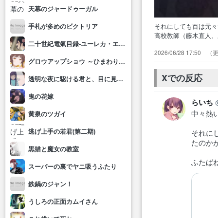
天幕のジャードゥーガル
それにしても百は元
手札が多めのビクトリア
高校教師（藤木直人
二十世紀電氣目録-ユーレカ・エヴリカ-
おはようございます
2026/06/28 17:50
出… 太陽が文字通
グロウアップショウ ～ひまわりのサーカス団～
たか… ついに凶一
てたし…
Xでの反応
透明な夜に駆ける君と、目に見えない恋をした。
鬼の花嫁
らいち
中々熱
黄泉のツガイ
逃げ上手の若君(第二期)
それに
たのか
黒猫と魔女の教室
ふたば
スーパーの裏でヤニ吸うふたり
鉄鍋のジャン！
うしろの正面カムイさん