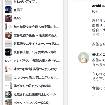
おねがいアイプリ
araki
盗掘王
終)」
MAO
理解度
面白さ
無自覚聖女は今日も無意識に力を垂れ流す
総合：
得点：1
世界最強の後衛 ～迷宮国の新人探索者～
鎧真伝サムライトルーパー(第2クール)
家族を
骸骨騎士様、只今異世界へお出掛け中Ⅱ
橋比呂
家族の
クレバテスⅡ-魔獣の王と偽りの勇者伝承-
うべき
才女のお世話 高嶺の花だらけな名門校で、学院一のお嬢様(生活能力皆無)を陰ながらお世話することになりました
守られ
ふつつかな悪女ではございますが～雛宮蝶鼠とりかえ伝～
そう言
花ざかりの君たちへ(第2期)
背後に
追放された転生重騎士はゲーム知識で無双する
ポケットモンスター(2023)