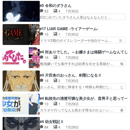
やーん総務課長と娘の女子… これがこの世界の仕
ちゃんの恋愛話をしたり、タバコを生産… ここう
#5 令和のダラさん
組みか‥Lv200帯の… そのために役割を超越する
っすら思ったことズバリ言ってくれて… おかし
52
4
7月30日
者の出現させるた… アリスのお陰で他の勇者達も
い、さわやかだ 世話好きの陰に支配… ヤクねこ
EDに出ていたダラさん人形はなんなんだと…
共闘してくれ魔…
のクワガタ取りの話見て切なくなっ… 普段は選別
『ダラさんと呼ぶ者が生まれた日』をダラさ… 陰
された4～600レスを2,30… 隠し方が密売人のそ
惨な過去がきっちり現代に継承されている… ダラ
#17 LIAR GAME -ライアーゲーム-
れww唐突な作画力の正… なんか今日はかなり一
さんと姉弟の母との出会いの話やはりダ… ダラさ
10
1
7月30日
瞬で終わっちまったっ… 先週と比べてまだまとも
んの過去話も佳境…げに恐ろしいは人… 第５話感
ドラマ2期のボイスレコーダーや自白ゲーム… ヨ
に見えた。4話は過…
想：２人の過剰な貢ぎ物?の礼とし… 第５話感
コヤは人間の弱い所をつくのが抜群に上手… 昼の
想：姉のお誕生会にダラさんを招待… 部分的に時
国の奴らも馬鹿が多いが、夜の国も同じ… ご視聴
#4 対ありでした。～お嬢さまは格闘ゲームなんてし
系列が4話と入れ替わってるのね… こんなデカイ
ありがとうございました来週もよろし… 握った◯
16
1
7月28日
のどうやって運ぶんだよ！？姉… ダラさん、人型
治郎（中の人的に）仲間であるプレ… ヨコヤの頭
勉強嫌いでも集中すれば結果を出せる美緒が… 毎
形態にもなれるんか!?w髪…
の回転の速さと人間の心理を利用… 夜の国のヨコ
晩スト６対戦を楽しむ４人。だが、期末試… どん
ヤ支配がますますひどく……。… ヨコヤは飴と鞭
なゲームも相手が強すぎるとやる気無く… テー
#4 片田舎のおっさん、剣聖になるⅡ
で夜の国の独裁支配を強化、… やはりヨコヤいい
マ：テスト勉強と大会感想は、美緒がテ… すげー
18
2
7月30日
ですね。昼の国が勝てる流… 役で出演いたしまし
ーーーーーーーー良い……。女性声優… 深夜の格
おっさん、田舎に帰省する！時期も時期だし… じ
た。次回も緊張が止まり…
ゲー対戦よりテストの方がよっぽど… 真剣に授業
いさん、ベリル、副団長、年長者が強い順… 底知
を受けて、夜は珠樹の部屋で格ゲ… 来たる定期テ
れない爺さんには夢が詰まってると思う… クル
#4 転校先の清楚可憐な美少女が、昔男子と思って一
ストに向けて勉強会！美緒ちゃ… 受験勉強と戦闘
ニ、ヘンブリッツ、ミュイと一緒におっ… 帰省、
10
1
7月29日
の2択なら戦闘を選ぶ娘w美… 勉強嫌いでバトル
お供ヒロインはクルニ。順番的には確… 父親から
カラオケ行ってなんも歌わず帰るのかよハン… 春
を選ぶって、ひぐらしの沙…
手紙が来た。サーベルボアの退治の… ここでヘン
希ちゃんの私服、めっちゃ可愛いぞ！！！… どう
ブリッツくんが同行するのが変で… ・ベリル、実
やらあの女優さんが春希のお母さんのよ… 春希ち
#4 幼女戦記Ⅱ
家に帰ることに・ベリルはミュ… おっさんの親と
ゃん姫ちゃんに野菜の子も凄え可愛い… 隼人くん
84
4
7月29日
なるとお爺ちゃんだよね孫扱… ・ベリル、実家に