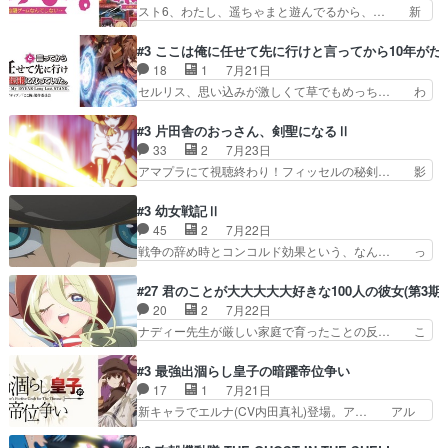
と違う刺客出てきたwwただ関西弁… とエピソー
スト6、わたし、遥ちゃまと遊んでるから、… 新
なのに、思いもよらない佐…
ドの進みにおどろくけど、気持ち… ①作文の定番
しく先輩キャラが対戦相手として増えたこ… ま
「将来の夢」地元志向が強くな… さすがにてこ入
ぁ、こんな都合よく格ゲー女子が集まるか… 規律
#3 ここは俺に任せて先に行けと言ってから10年が
れしてきた。ミステリアスな… 弟くんから昔の話
違反は許さない人かと負けず嫌いの可愛… 何かに
18
1
7月21日
を絵に描いて！と言われた… 神をも恐れぬ姉弟と
一生懸命になっている女の子はかわい… 先の一件
セルリス、思い込みが激しくて草でもめっち… わ
ダラさんのコメディかと…
で綾と美緒は親しくなる。厳しい寮… 体育会系み
ーい、可愛い男の子キャラが出て来た～♪… 隠し
たいな点呼が行われるお嬢様学校… ３話、このタ
子前提から離れないセルリスちゃんゲル… 顎ヒゲ
#3 片田舎のおっさん、剣聖になるⅡ
イプの作品によくある『努力型… 格ゲー専門用語
生えたゴリラ系中年おっさんが男に会… どうあが
33
2
7月23日
が９割方分からんけど、俺は… 取り締まる側を仲
いても弟認定。ニワトリファイター… ここは俺に
アマプラにて視聴終わり！フィッセルの秘剣… 影
間に、これは強い。4人そ…
任せて先に行けと言ってから１０… ちょっと奇妙
のように実体のない敵は人間相手と違い、… ・魔
な新キャラは、次元の狭間への… 最近のアニメ界
術師学校を突如襲った魔狼はベリルとフ… 老いに
#3 幼女戦記Ⅱ
ゴリラに飽きてニワトリにス… セルリスには見守
対する恐怖ね。恐怖を感じながらミュ… 教頭が藪
45
2
7月22日
り役が居ないとアカンね自… すみませんセルリス
をつつきやがったのかただ、動機は… 今回は何と
戦争の辞め時とコンコルド効果という、なん… っ
萌えでした魔族の男の子…
言ってもフィッセルの活躍がカッ… 人型以外の相
て毎回なってますが、「コンコルド効果」… ミニ
手と戦うのはゼノ・グレイブル… アクション主体
アニメ『ようじょしぇんき2』本編に加… 」はち
#27 君のことが大大大大大好きな100人の彼女(第3期)
で中身がほとんどなかった。… 単純単調な話にな
ょっと無能過ぎんかサンプル数1やん… ターニャ
20
2
7月22日
っちゃってて、、、え？そ… 徐々にわかってくん
が思ってる方向に進まずこれでまた… 合衆国と帝
ナディー先生が厳しい家庭で育ったことの反… こ
のよなぁこれ以上動けな…
国で小競り合い中、同盟国が講和… 戦争は始める
の辺りから原作を見ていないので、ナディ… 自
より終わらせる方が難しいって… 和平交渉のため
由、アメリカ、日本人、国語教師＋新たな… ナデ
#3 最強出涸らし皇子の暗躍帝位争い
にイルドアの大佐がサラマン… 直属の部下ですら
ィー（大和撫子、やまと100Girl… 美しすぎる美
17
1
7月21日
戦争継続派か。。戦争は始… 「（あの量の差が気
しいに美しいは美しすぎてうっ… 25)BP○さん見
新キャラでエルナ(CV内田真礼)登場。ア… アル
になるッ!!!）」ジェ…
逃して26)最高の機能… 前任退職、後任の教師ナ
ノルトがエルナにいじられ絡みする回。… 今期見
ディー。後半いつも… ⑬先生が日本人と看破した
るアニメが多いｗ骸骨騎士様、只今異… 傀儡政権