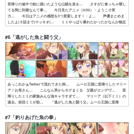
里帰りの途中で絵に描いたような山賊を息を… さすがに食っちゃ寝し
てる間に到着なんて事… 今日見たアニメ（4/30）・ようこそ実
力… 今日はアニメの感想を3つ更新します！・よ… 声優まとめま
したよ(５話まで)マッキオ(… ミミやっぱり暴れたかったかなんか物足
りな… はーい危険なことに首突っ込んじゃってま〜… 従者と再会
の挨拶が箱根駅伝優勝時の胴上げ… ボコボコにされてたｗ来週は父親
#6「逃がした魚と闘う父」
との肉体言… 逃げて〜（山賊の皆さん）格好良いですよ、…
あっこれかぁTwitterで流れてきた例… ムーロ王国に里帰りしたマリー
ア！お母さん… こんなん男からモテまくる 父親がエンデヴ… 里
帰りしたミミの家族みんな強キャラすぎて… マリーア（以下ミミ）の
過去。前回ミミが助… 「逃がした魚と闘う父」ムーロ王国に里帰
り… 拳で語り和解したミミちゃんと親父さんに何… 家族愛が溢れ
るマリーア家。テオドリーコの… テオドリーコ（テオドリーコ・アン
#7「釣りあげた魚の拳」
ノヴァッ… 王子様釣りあげちゃった!?婚約破棄から始…