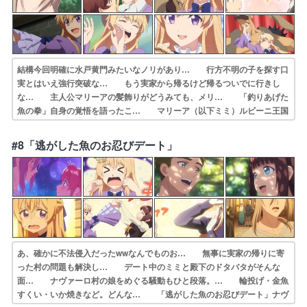
結構今回明確に水戸黄門みたいなノリがあり… 行方不明の子を探す口
実とはいえ強行突破な… もう実家から帰るけど帰るついでに行きし
な… 主人公マリーアの髪飾りがどうみても、メリ… 「釣りあげた
魚の拳」自身の覚悟を語ったこ… マリーア（以下ミミ）ルビーニ王国
へ。途中… ついに髪飾りを『武器』と言っちゃうアバン… 原画で
参加させていただきました。ご視聴い… ご報告遅くなりましたが、第
#8「逃がした魚のお忍びデート」
5話にも手下と… Season2」第７話と「百妖譜傑作選」…
あ、確かに不法侵入だったwwなんでものお… 無事に実家の帰りに寄
った村の問題も解決し… デート中のミミと殿下のドタバタがそんな
面… ナヴァーロ村の娘をめぐる騒動もひと段落。… 輪投げ・金魚
すくい・いか焼きなど。どんな… 「逃がした魚のお忍びデート」ナヴ