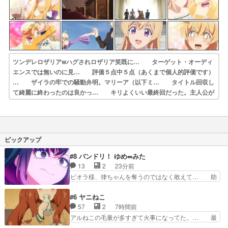
ツンデレロザリアwハグされロザリア笑既に… ターゲット・オーディ
エンスでは無いのに見… 評価５点中５点（あくまで個人的評価です）
… ザイラの牢での騒動弁明。マリーア（以下ミ… タイトル回収し
て綺麗に終わったのは良かっ… キリよくいい最終回だった。主人公が
拳法の… 何でもしますって言っちゃった!?そんなお… イレネオの
件が気にはなるがまぁタイトル回… 雑感、やはりゴリラの加護は強か
った(それ… 最後まで面白かったな。キレイに終わったか…
ピックアップ
#8 バンドリ！ ゆめ∞みた
13
2
23分前
ビオラ様、律ちゃんを奪うのではなく敢えて… 助
けたい気持ちはあるでも、それだけじゃど… あら
れ等の学校へ転校してきた律の歓迎会が… そろそ
#6 ヤニねこ
ろ解散イベント発生かなっと思ったけ… ようやく
57
2
7時間前
バンドの中での深い対話やそこから… ああいうの
アルねこの毛量が多すぎて火事になってた。… 最
まとめ動画って言うんですか？あ… ああいうのま
後のクレジットに金属バットが出てた！ア… アル