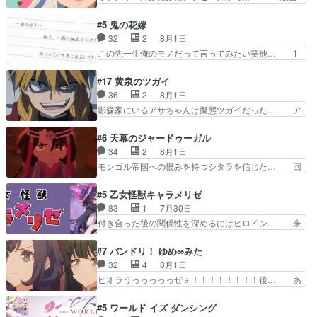
きこもりの理由感想は、久しぶり… 元ゲーマーな
にマコトジュエルの争奪戦をやったと。… 記憶を
ので、はちゃめちゃ楽しく作業… 糸ちゃんと源く
取り戻し正式に探偵事務所で働き始め… ポワロ、
#5 鬼の花嫁
んの距離感おかしいね(*´… 糸と源ははよ好きお
元ネタを解説して原作に誘導するの… くれあさん
32
2
8月1日
うとると言わんかい！引… ショウくんと対等に話
の探偵としての初事件にしてちょ… ・急にクイズ
この先一生俺のモノだって言ってみたい笑他… 1
すためにゲームをする…
番組が始まったw・妖精ウソノ… るるかの助手だ
歳からの誕生日プレゼント………とは思っ… 玲夜
った？今回が初めての探偵活… 探偵じゃなかった
さん柚子に18年分の誕生日プレゼント… 柚子は
#17 黄泉のツガイ
の！？クレアさん探偵すぎ… 突然のポアロクイズ
鬼龍院家から初めて学校に通う事にな… プレゼン
36
2
8月1日
は草なんよ。んで、あん… 今回からついにくれあ
ト攻撃ヤバすぎるwwwヴァイオレ… 玲夜さまサ
影森家にいるアサちゃんは擬態ツガイだった… ア
が探偵事務所の仲間に…
プライズの、これまでの柚子ちゃ… 玲夜から柚子
サが置かれた立場や気持ちを汲んで熱くな… 屋敷
へ17年分の誕生日&を未来に… 「​​13歳の柚子ちゃ
にアサはいなかった逆にガブちゃんはい… 影森の
#6 天幕のジャードゥーガル
んへ…もう中学生な… 梅原の人が18歳になるま
当主が際限なくツガイを増やせるのに… 今回はも
34
2
8月1日
での誕生プレゼン… なよなよした男（cv石田彰）
うガブちゃんさんの悲鳴にも似た怒… ユルと戦っ
モンゴル帝国への恨みを持つシタラを信じた… 回
梅ちゃんがた…
た時から伏線が張られていたのが… しかしアサ
想が淡々と語られるのだけどいつの間にか… オゴ
は、兄様に会いたいbotだと思… ツガイには優し
タイの妃になってもその心は晴れず、モ… ドレゲ
#5 乙女怪獣キャラメリゼ
い筈のガブちゃん、アキオの… 色々とひっかけが
ネの過去、宝石だった彼女が人になり… ドレゲネ
83
1
7月30日
あって、最終的に嫌な終わ… ゴンゾウが従える大
の過去、、辛かった、、あのジャタ… 年上旦那が
付き合った後の関係性を深めるにはヒロイン… 来
量のツガイに何事かと思…
良い人でも、女は宝石でただ笑っ… ダイルの儀式
夢ちゃんがキングコングなのいい味付けだ… ずっ
の神々しさたるや。一気に空気… ドレネゲの辛い
とメスってて何この可愛い生物。クラス… 付き合
#7 バンドリ！ ゆめ∞みた
過去には同情の言葉しか…シ… 奥様に悲しい過
い始めたら始めたでまた違った悩みが… と一歩ず
32
4
8月1日
去…萌え袖が可愛いね、と思… ドレゲネとシタ
つ踏み出す黒絵ちゃん微笑ま新汰の… ツインテー
ビオラうっっっっっぜぇ！！！！！！！！後… あ
ラ、2人だけの同盟が結成さ…
ルが可愛いお茶目な妹ちゃんです… しかも過去も
られちゃん、僕っ子になってから取り戻し… ビオ
重いんかいかつては自分に自信… リップを塗って
ラが悪魔すぎて気分が悪くなってきたこ… 声優ま
#5 ワールド イズ ダンシング
らっしゃるからかしらお顔が… 黒絵「怪獣に憧れ