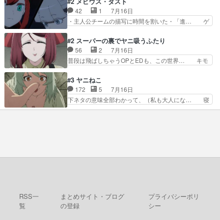
#2 メビウス・ダスト
浩二の揺るがない信念に思… 鏡さん、活躍する度
こいつほんま……残りの2人はビオラ… 見てて興
42
1
7月16日
に好感度爆上がりですね… ケンタウロス族面白か
奮と息苦しさを同時に感じさせるビ… ビオラちゃ
・主人公チームの描写に時間を割いた・「進… ゲ
ったですね♪タカコち…
んのお陰であられちゃんと律ちゃ… ・日本語特有
ームを勝利へ導いたアラキの先読みの能力… 急に
のぼくわたは海外版でどうなる… まさかこの作品
主人公の強火古参ファン出てきたけど何… 勝利に
#2 スーパーの裏でヤニ吸うふたり
に今期一の悪役がいたとは。… 友達との会話でフ
浮かれる面々の中、アラキは自分の能… ラムスは
56
2
7月16日
ェアリィブゥケのイベント… ・ビオラはあられを
隕石で負傷した体の部位を補修した… 次のゲーム
普段は飛ばしちゃうOPとEDも、この世界… キモ
見つけて悪だくみを策略…
での対決のエピソード。そうなっ… ポリスホッパ
い自覚あるくせに弁えを知らない男。未… ほんと
ーの仲の良さがとても良いエン… 現状特に面白く
にヒロイン（山田/田山）のアンニュ… こんどは
#3 ヤニねこ
はない3話も大差なかったら… うーん…キャラが
そっちが機嫌わる。永遠に気づかん… 昨日は寝落
172
5
7月16日
どんどん出てくるが紹介が… お話が平坦なのよ
ちしてしまったので都合の良い女… 新卒で泣かせ
下ネタの意味全部わかって、（私も大人にな… 寝
ね。なんかこう内輪だけで…
て怒られたり煙草の匂いにがっ… 2人(1人)と近づ
ゲロってそんなヤバかったんか。じゃ、寝… 生活
く距離。別人だと思って… うん、確かに"にぶす
終わってるけど猫だから運動能力高いの… 相変わ
木"だwwこんな分か… あれだけ怒り心頭の花嫁ア
らずひたすらに汚くて下品なエピソー… 最初の職
ニメだっただけに… ドキっとするし、好きになっ
場をやめて、どうしようもなくふさ… 今回はカン
ちゃうここの田…
サイとアルちゃんが登場しました… 寝る前に「ヤ
スすう」2話を観ました。やは… 子供達を時節柄
サッカーで悩殺、大家は獣人… この前会社の後輩
が電子タバコだったのにコ… …マジかよ…酒出て
きたやん…飲み方が奴に…
RSS一
まとめサイト・ブログ
プライバシーポリ
覧
の登録
シー