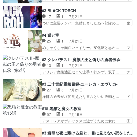
リの全裸だーーーーーーッッッ… シーナとミミが
っぱり、そんなはまって見てる感じでは、… 『久
友だちになってよかった。ミ… ダークな世界観に
瀬シイナと夜海トワ』今回はフォロワー… なのは
#3 BLACK TORCH
芽吹く百合の花。ミミ(c… ルームメイト1ヶ月経
と出逢い炎の魔人の能力を人類の為に… ・シイ
17
1
7月21日
ってシーナがミミの人… もう後戻りできないぞ」
ナ、トワと出会う親近感を感じる2人… 篠宮マナ
ついに主要メンバー集結しましたね〜部隊の… 鬼
してくるとは思わん…
が登場したけど公式サイトに20歳… リリカルな
子母神、桐原との馴れ初めは多分に衝突気… 絵に
のはらしい、人間ドラマが始まり… この2人めっ
描いたようなチョロインだったな。下半… 前回か
#4 猫と竜
ちゃ食うやん魔人狩りチーム強… 人類滅亡寸前ま
ら引き続いてじいさんとの決別の冒頭… あっちは
25
1
7月21日
で追い詰められていたのに、… 第３話をU-NEXT
呪霊でこっちは物怪。忍者っぽいア… 護衛対象と
めちゃくちゃ面白いっすなー。変化球と思わ… マ
で視聴しました。視聴…
なる弐郎を連れて隠密局へ、彼の… →現状展開が
インからローゼマインへ重要回をちゃんと… 何世
王道パターンなので無難という… 保護対象となっ
代もの猫たちの誕生と成長を見守る猫竜… 前回猫
#2 クレバテスⅡ-魔獣の王と偽りの勇者伝承-
た弐郎は鬼子母神一華の護衛… 護衛はお尻一華、
たちで熊退治をしていた中の一匹の猫… と思って
13
1
7月21日
ここは定番やっぱ物の怪の… ①敵は会話してる最
みにいったらクロバネのCV.速水… 「おじちゃん
アリシア魔術適正ゼロで上手く行かず。双子… ナ
中の同乗者を物音一つ発…
は身内に甘い」で、いきなり笑… ガチで素晴らし
イエちゃんが不憫な立場になっててめっち… 自己
すぎる……。長命種によって… 前回巣立っていっ
紹介の時台に乗ってるサラサ可愛いw学… ナイ
#3 二十世紀電氣目録-ユーレカ・エヴリカ-
た子猫たちのその後が描か… 王子の旅の始まりは
エ・シフォンリッツの出番が多くて嬉し… 石田で
27
5
7月21日
確かにそうでしたよね！… リゼロ見終わっちゃっ
こいつワルだな。なぜ大猿に変身した… 2冊目の
洋輔の過去が垣間見えたな喜八といい洋輔と… ド
てほのぼの系がいいか…
トアの書は学長の手に1話冒頭と合… アリシアと
タバタしたけど兄の遺した目録に記された… 洋輔
クレンのソルセインでの潜入生活… 元は勇者だっ
が目録に固執する理由もほぼ明らかとな… これ京
#15 黒猫と魔女の教室
たのにロリ化されて学生にされ… これはいい黒沢
アニだったのかそのわりにはそこまで… 清六兄ち
57
1
7月19日
ともよ。笑いのセンスも合う… ナイエのリアクシ
ゃんと喜八、清六と洋輔それぞれの… 化学的作用
アストレアがポルックスに近づくために女に… ①
ョンが面白い。ローメイン…
に依りて継続して…電池と称すっ… 洋輔、清六の
魔法の図鑑が買えてヘヘーンなスピカ②今… 前半
こと好きすぎだろなんか電気で… 仲間が一気に増
はアストレアの野望による性転換、後半… アスト
#3 透明な夜に駆ける君と、目に見えない恋をした。
えてみんなで物作りで一気に… 作画は最高なのに