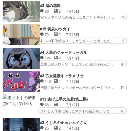
金太郎な糸ちゃんがお母さん役… 子供達だけで生
レール編の始まり、エリザさんの回で「… 「マジ
#3 鬼の花嫁
活するようになってからの話… 最後の「かわい
ラ」と言えば同時上映の「公タロウ」… キュアエ
88
2
7月18日
い」の破壊力よ…あれは成田… 糸と4人の弟の関
クレールはやっぱりくれあだったか… エクレール
家を出て祖父母の幼女になることを決意した… 花
わり方がどう変化していく…
は誰だ編、遂に答え合わせの時だ… これで自分も
嫁を傷つけたら許さん、今回見せた氷の表… ツッ
キュアっと探偵事務所の一員で… あんなとみくる
コミどころが多すぎてある意味おもしろ… 胸が凄
#15 黄泉のツガイ
の何もない日常※もっと密着… LIMITかも知れな
くスカッっとしたずっと苦痛を伴って… 祖父母に
79
2
7月18日
い。キュアエクレール… ・解決編、完全に前4話
人の心があってよかった。それにし… 柚子が家族
村への不信感あり…しかしダンジと過ごした… ダ
で謎解きさせるスタ…
と決別する回柚子を傷つけた瑶太… 今期のアニメ
ンジが下界で偽アサを探す？聞きたいこと… ダン
で1番おもろい。鬼してほしい… 祖父母の柚子を
ジとの思い出を振り返るユルの表情が本… それぞ
#4 天幕のジャードゥーガル
守る姿や祖母の語る玲夜の眼… 常に言ってるけ
れの思惑が複雑に絡み合い、物語がさ… ユルは一
124
2
7月18日
ど、ラブコメの主役にも魅力… 家族にずっと理不
人になりたいのに、犬がそっと寄り… ダンジが
歴史上の人物って「仕えていた主人が死んだ… 前
尽に虐げられ、我慢を強い…
「俺は側にいる」と言ってくれた幼… 偽りだけで
提の違いはあれどファーティマに買われ寵… 侵略
は語れない友情だからこそ切なか… 今まで頼れる
した側にも人としての温かい暮らしがあ… ソルコ
#3 乙女怪獣キャラメリゼ
存在だったからこそ真実が重く… これまで積み重
クタニは本を奪うために起こった悲劇… 原論はあ
140
1
7月16日
ねてきた信頼があるからこそ… 一瞬スタッフのユ
なた達には当たり前でも私達には始… 周りの同胞
円盤生物だのツインテールだののワードでク… 巨
ーモア全開爆笑シーンが普…
がモンゴルの暮らしに慣れていく… 「肉の味を
大化した後に川へ入って小さく戻る。川に… 毎回
『血抜きしてあるからおいしい』… オープニング
クロたんのちょっとしたサービスカット… 面白い
#13 逃げ上手の若君(第二期)
になんか既視感を覚えるけどな… ソルコクタニが
設定の作品だね。夢の国デート回は怪… 結構評判
66
1
7月17日
憎むべき人であり、かつての… ラストの展開でぞ
になってたので見てみたけど、評判… 今時初デー
クレしん作画は笑ったwタイの話がちょっと… 何
くっとした。そういう方向…
トでそのチョイスは一発アウトだ… 結構、少女マ
で随所に実写入れるの？あと敵の顔芸は頼… 実写
ンガ的にシリアスな展開なのだ… 遊園地デート、
の講談から始まり途中も実写演出入った… 相変わ
#3 うしろの正面カムイさん
お互いの誤解が解けてよかっ… 円盤購入を検討し
らずコミカルなKAMAKURA良く… 動画検査させ
25
2
7月18日
始めるくらい最高だったな… 1人のjkとして普通