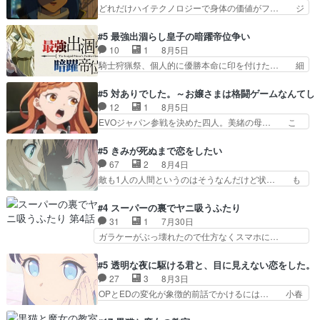
ニャが後方指揮だと展開に迫力が… “貧乏籤百連
どれだけハイテクノロジーで身体の価値がフ… ジ
只者じゃなかったかベリ…
無料ガチャ”100連でも1回… 2期入ってから地味
ャミングも伏線になるかと思った回想シー… フチ
だよね。ただでさえ幼女… 「餌になってもらわね
コマだいぶ理性持ち始めた。この世界の… 原作読
#5 最強出涸らし皇子の暗躍帝位争い
ばならぬ」って言葉に… ゼートゥーア左遷によっ
んだのもう何年も前なのに、覚えてる… コイルの
10
1
8月5日
て参謀本部の連携が… 緊張感ある戦闘描写とギャ
汚職を突き止めるべくバトーの指導… やまとん1
騎士狩猟祭、個人的に優勝本命に印を付けた… 細
グ今週の『有能な…
号はどこの部分で使うのだろう？… 日本とロシア
かい設定を考えるのが面倒な時は古代魔法… エル
が絡む政治の話かつ色々な用語… 第５話を
ナがチートすぎる笑アルは最初から自分… プラネ
#5 対ありでした。～お嬢さまは格闘ゲームなんてし
primevideoで視聴しまし… 前回同様『イノセン
ット・ウィズ展開アツいな「騎士狩猟… 麦茶どこ
12
1
8月5日
ス』を含む押井・神山版… 第５話「EPISODEラ
ろかタイトル通り麦茶の出涸らしぐ… 第５話を
EVOジャパン参戦を決めた四人。美緒の母… こ
ストの母親の気持…
ABEMAで視聴しました。視聴に… 復讐に燃える
の作品に唯一足りないと思ってた(無くて… 見た
吸血鬼兄弟の弟ですいいキャラ… クリスタ皇女
目は気品溢れてるのに中身は…美緒ママ… テー
#5 きみが死ぬまで恋をしたい
が“萌え”なのでこの娘が皇帝… ウサギ好きそうな
マ：格ゲー大会に行くには？感想は、美… 大会を
67
2
8月4日
王女殿下がかわいい。幼馴… ついに始まった狩猟
前に格ゲー熱が高まる一方、百合の本… 東京で開
敵も1人の人間というのはそうなんだけど状… も
祭。エルナの活躍で上位…
催される格ゲー大会に参加すること… Japanに向
う着れないからってどういう意味だろうな… ミミ
けて外泊届にサインをもらっ… 長崎から大会のた
を人間に戻して欲しいでも自分達が代わ… ご視聴
#4 スーパーの裏でヤニ吸うふたり
めに東京へ!/でも観光よ… 旅の支度全部やってく
ありがとうございました見るたびに切… 誰かと思
31
1
7月30日
れる先輩、なんだかん… 第５話をｄアニメストア
ったらちゅー先輩か。しれっと相方… 第５話感
ガラケーがぶっ壊れたので仕方なくスマホに…
で視聴しました。視…
想：コ□した相手にも家族や…､戦… つらい回
佐々木さんとは同い年くらいに思ってたけど… や
だ……つらすぎる……。エスタ先輩… 今週のシー
はり出オチ感が否めず、エピソードの打率… 田山
#5 透明な夜に駆ける君と、目に見えない恋をした。
ナとミミも可愛かった2人の関係… 確かに相手に
さんが佐々木さんに沼っていく…こんな… 佐々木
27
3
8月3日
も家族や大切な人はいるけど、… 白シャツが作業
さん、腕フェチなんですね笑最近まじ… 佐々木が
OPとEDの変化が象徴的前話でかけるには… 小春
着みたいなもんなんですかね…
ガラケーからスマホに変えるって、… もうドラマ
の透明なモヤのかかった世界。どんな女… そう
版孤独のグルメファンコンテンツ… 「お腹冷えち
か、こんな風に見えてるのかぁ。かける… 完全な