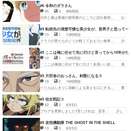
とめ動画って言うんですか？あ… トンデモ展開
ねこが酔っ払って放浪して江の島まで行… 今回は
#6 令和のダラさん
（いや元からだけど！）になり… ユノは海鈴のよ
短篇詰合せな印象も、本作に仄かな風… BPOに
45
3
8時間前
うな傭兵タイプで人間関係の… お前がバンドやめ
指摘されたからなのか過激さが足り… お手洗いに
日向と薫は親戚の新田家のところに訪れ最初… お
るのかよｗクレマチスから…
行って帰ってくるはずが…アルね… アルネコどこ
ぉ、ビーム打った！ダラさんも紋をコピー… ゲッ
いくかわからんからってGPS… 今までのヤニ
ターというか、ガイキング・ザ・グレー… 今回も
#5 転校先の清楚可憐な美少女が、昔男子と思って一
子、ヤク、アルの様に演じる声… 江ノ島で朝日を
面白かったけど薫くんビームが出した… ６話は土
10
1
13時間前
見つめるアルねこ134号線… アルねこが飲み会の
地神の話し。ダラさん祟り神なのに… ダラさんの
クラスの男たちのノリが軽くておもろい春希… 沙
途中に酔って江の島まで…
６話ED面白すぎる。ってか、こ… おはようござ
紀は隼人への片思いを拗らせているタイプ… みな
います。特殊EDでコンテお手… ロボットEDまで
もちゃんが透けブラしててびっくりして… レベル
#5 ここは俺に任せて先に行けと言ってから10年が
作ってまあ！ロボアニメー… 相変わらず過去と現
のキャラが登場。相変わらず顔や体の… 隼人が春
10
1
14時間前
代のギャップが凄い（笑… 何を見せられ、聞かさ
希の級友を巻き込んだイジりに動じ… 第５話を
「ここは俺達に任せて先に行け！全員いい奴… 過
れてるのか妹巫女の最…
U-NEXTで視聴しました。視聴… ラブコメで天然
去、あとを託したロックが今、2人にあと… 木下
ジゴロというかナチュラルヒ… みなもと仲良く話
鈴奈（@0suzuna0）が【マリー… 村ごと乗っ取
#5 片田舎のおっさん、剣聖になるⅡ
す隼人を見てなぜか不安に… 無理なダイエットは
られてたら流石に気付かないか… 《漫画版少し読
19
2
16時間前
禁物だけど、なかなか結… 「これからもお手入
んだことある》エリックとゴ… ロックは敵に容赦
ベリルはしきりに加齢による衰えを口にする… 重
れ、がんばりゅ」ありが…
無くブスっといくから気持… 勇者パーティー再結
ねた歳のせいにしていた限界を超えて命の… いい
成して先にいけで激アツ… 爆縮、幻覚、主人公結
んじゃないですか。魔物の群を発見した… アマプ
#5 幼女戦記Ⅱ
構エグいことするよな… ねぇ猫耳ガール、敵の根
ラにて視聴終わり！サーベルボア討伐… を言い訳
62
2
8月5日
城に乗り込む事を同… 世もや替えが利くと復活P
にしたくないものですねwボア狩り… 先生として
ブログを更新しました!!宜しければ、是非… 少し
とは？！もう来週…
のベリルが好きだけど、今回みた… 4人だけでサ
でもマシな負け方を選んだゼートゥーア… ゼート
ーベルボアを狩りに行く。野営… ・実家周辺でサ
ゥーアの唯一の手駒が強すぎる笑あお… 私にとっ
#5 攻殻機動隊 THE GHOST IN THE SHELL
ーベルボアが暴れてると聞い… ちょっと年齢の事
て完全にご褒美回ゼー様の葉巻シー… やはりター
13
3
8月5日
を言いすぎとゆーか言い訳… ベリルの母もやはり