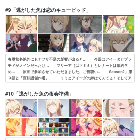
ァーロ村… 村娘行方不明事件の顛末。後半にかけて護衛… ・今、
「何でも」って言いました？←王子の… 前回の続きちゃんとやるんだ
#9「逃がした魚は恋のキューピッド」
笑確かに不法侵… Season2」第８話と「百妖譜傑作選」…
春夏秋冬以外にもナフサ不足の影響が出ると… 今回はアイーダとプラ
チドがメインだったけ… マリーア（以下ミミ）とレナートは婚約含
め… 原画で参加させていただきました。ご視聴い… Season2」第
９話と「百妖譜傑作選」… ミミとアイーダの絆はてぇてぇ！そしてア
イ… 声優まとめました(９話まで)プラチド(幼… 幼い頃から今日ま
での2人の友情がすばらし… ちっこいミミちゃんとアイーダちゃんが
#10「逃がした魚の夜会準備」
元気… ご視聴お願いします！貴族社会が厳しすぎる…