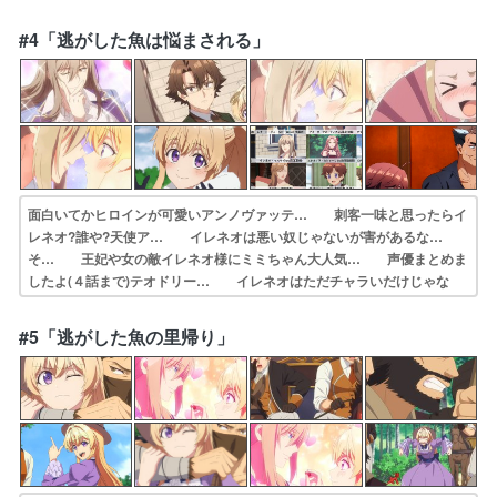
然… レナートにプロポーズされレナートの家族、… 「どよーん」
「ぱぁ」レナートの表現切替シ… 功を奏してか婆ちゃんの犬発見ミミ
#4「逃がした魚は悩まされる」
何だかん… ノリがさらに良くなった気がする 一週間に…
面白いてかヒロインが可愛いアンノヴァッテ… 刺客一味と思ったらイ
レネオ?誰や?天使ア… イレネオは悪い奴じゃないが害があるな…
そ… 王妃や女の敵イレネオ様にミミちゃん大人気… 声優まとめま
したよ(４話まで)テオドリー… イレネオはただチャラいだけじゃな
く、今後… 終始漂うギャグテイストが合います山賊の前… 前話ラ
ストの花江夏樹ボイスのイケメンは王… 殿下のいとこ、ああ見えて30
#5「逃がした魚の里帰り」
代なんだ。そ… 前回の襲撃と怪しげなイケメンの登場でそろ…