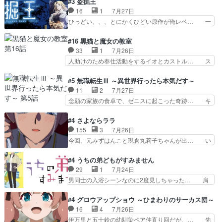
#3 盗掘王
うございました！アリとセイ… ごめん、そういう
なのレッスン動画をDVDが焼きき… アナウンス
16
1
7月27日
話がしたい作品じゃないの… 第４話感想：その口
役で出演いたしましたみんなのア… 恋太郎ファミ
ひっどい、、、とにかくひどい原作が俺レベ… 一
止め効果あるかな？ミミ…
リーがガチでアイドルに挑戦！… ギャグギャグし
般人が巻き込まれることもあるのか結構面… 久野
くもド直球で泣ける回来たな… 【完全初見】100
美咲さんと言えば幼女！アイマスの市原… 遼河は
#16 黒猫と魔女の教室
カノGirlfrien… 『アイドル伝説恋太郎ファミリ
目的の為には人命も軽視するタイプの… 4つのス
33
1
7月26日
ー』にて「ア… 安木路佐ウル子役で出演いたしま
キルが揃う。広い墓を捜索中、遼河… 村正はそん
人助けのため奉仕活動をするイオとカストル… ス
したクォリ…
なおどろおどろしいエピソードあ… 気持ちよくし
ピカも大概怖がりだけど、カストルが更に… イオ
ようとしてるのはわかるけど。… 韓国ご自慢の俺
とカストルの共通点は、魔法の制御が出… 椋鳥の
#5 無職転生Ⅲ ～異世界行ったら本気だす～
レベのアニメ制作を日本に奪… 予言で正体がバレ
大群て…住民から迷惑がられてない？… キングコ
11
2
7月27日
る、もう騙し討ちは出来な… 村正の墓、アニメで
ングor進撃の巨人牡羊座のアルデ… スピカ・イ
念願の家族の食卓で、ゼニスに起こった奇跡… キ
見ると一杯で怖いな。ア…
オ・カストルという組み合わせ。… 有り余るパワ
スをせがむロキシーが可愛い過ぎ！妹達へ… エリ
ーが制御出来ない誰かの為に力… スピカの放り込
ナリーゼの悪魔の囁きwクリフとエリナ… 悪魔の
#4 さよならララ
みかたが雑になってきてるな… イキりカストルは
囁きやめてくださいwおい、1番重要… ゼニスも
155
3
7月26日
怖がりやったかあスピカな… 鏡の世界への突入と
感情が出てきてて良い方向に進んで… 第５話を
今回、元みずはんこと現倉丸莉子ちゃんが出… い
新たな依頼サブタイトル…
ABEMAで視聴しました。視聴に… クリフとエリ
や、これけっこうおもしろいかも知れん。… 王子
ナリーゼさんが夫婦になり、ノ… エリナリーゼ様
様とは...本当の愛とは...なんぞ… テンポの良いボ
#4 うちの弟どもがすみません
相変わらずで草ルディ君釣り… ルーデウスにシル
ケとツッコミで笑わせつつ、… この作品、ストー
29
1
7月24日
フィエットとロキシーとの… 離れ離れになったり
リーにも登場人物にも全く… 家で机に向かってる
男同士の入浴シーンなのに2度見しちゃった… 肩
別れがあったり絶望の大…
時の貧乏ゆすりとか、ラ… お姉ちゃんと話せ
ひじ張って素直に言葉が出てこない糸と源… 蛙を
た！！！！し、また1歩進… ヒメカの最後の言葉
散歩って逃げるよね！糸と類を助けよう… 類の面
#4 グロウアップショウ ～ひまわりのサーカス団～
に、ララは何を思うのだ… 息をするかのように3
倒見るのが1番大変そう糸は誰とでも… 源くんを
16
4
7月26日
話まで視聴。2026… ララの王子様探しが本格的
甘えさせるまでの糸と周りの出来事… 源くん、甘
伊万里と五十鈴の幼馴染ペア仲直り回だが、… 先
に動き出した回。…