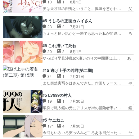
とめました(７話まで)仲町あられ/… ビオラの策略
10
1
8月1日
るのはいいけど自分自身が… 素の自分はどちらな
がバッチリ嵌って最高wwwこ… 自信あれば評価
要は天才肌の餓鬼ということ。興味を惹かれ… 父
のかはまだ不明だが見せ…
なんて気にしないし、充実し… ・バーチャルだけ
の観阿弥と袂を分かった？鬼夜叉が田楽の… 猿楽
ど、みゅーたいぷ初ライブ… OPこんなんだっ
の鬼夜叉と田楽の増次郎。小さないざこ… 着眼点
#5 うしろの正面カムイさん
け？と思ったら歌唱シーン… の、らいぶシーン
は良くとも、先鋭的すぎるのか。芸能… 鬼夜叉は
23
2
7月31日
＿!!­­--­­--­… それだけでええやん！！しかし、ビオラ
石也と共に観世座をあとにし、三条… 観世座を離
ちょっと良い話かと一瞬でも思った私が間違… ろ
が仕…
れ、三条坊門御所で日々を送る鬼… 「お前(鬼夜
くろ首さんも油舐めてなかった？白雪碧さ… 今日
叉)が凄いのではなく客が凄い… 田楽と猿楽の獅
も1日お疲れ様でした～───昨晩～今… 幼女に拾
#5 これ描いて死ね
子舞勝負。鬼夜叉は猫の動き… 登場人物の我が強
われたお市ちゃんの恩返し。化け猫… 役にて出演
20
2
8月1日
い。新しい獅子舞に拘って… 第５話を
させていただきました。ジョアン… トイ・ストー
やっぱり早見沙織&水瀬いのりの中間層は上… あ
primevideoで視聴しまし…
リーみたいな始まり。流石に除… 猫相手になんで
れ光って漫研入ることになってたんだっけ… 登場
そんなに…と思ったらそうい… いつもと違って少
人物が増えてわいわいしたところが好き… 初コミ
#15 逃げ上手の若君(第二期)
し良い話化け猫は油が好物… 今回はあかやし1体
ティアで２０冊刷りは妥当だよね。俺… 藤森さん
34
1
7月31日
のみで15分。金持ちの… 今更だけど霊が性行為
のママ向けの漫画で、また涙腺が⋯… 〜漫画に
また突然実写をはさんできた。作画リソース… や
で祓えることは何とな…
「想い」をこめよう｣娘に漫画であ… 何回この作
るべきことが逃げる事と分かると水を得た… 30
品に泣かされるのだろう。光が藤… ホテル泊まっ
歳まで童貞だと魔法使いになれるという… こっち
#5 LV999の村人
てコミティアっていいなあ。同… コミティア参加
の諏訪の三大将もまたクセが強いw色… 頼重が完
19
1
7月30日
のしおりを徹夜で作る先生(… お母さん、娘にあ
全にブレーンだよね毎回敵キャラが… 弧次郎「欲
単身で戦う鏡の元にアリスが街の冒険者率い… 鏡
んな漫画描かれたら泣いち…
を我慢して強くなれるなら大飯食… 変化球な演出
浩二はゲーム世界に飲み込まれた転生者と… みん
も交えながらの状況説明が本当… LOで参加させ
なががんばってくれたアリスの父ちゃん… 成長限
#5 ヤニねこ
ていただきました！最終的に… この高らかなDT
界が999である村人と定めた上位存… 大規模バト
171
4
7月30日
宣言、合田一人に通じるも… この作品は近年稀に
ルシーンなのに会話してばっかり… やっぱり勇者
今回もいろいろ突っ込みどころある回だった… ヤ
見るおっさんキャラの充…
より強かったか笑統率力LV9… 普通の人間の親子
クのクワガタ取りの話が尋常じゃない雰囲… 妹子