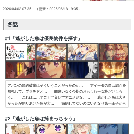
2026/04/02 07:35
2026/06/18 19:35
各話
#1「逃がした魚は優良物件を探す」
アバンの婚約破棄はそういうことだったのか… アイーダの自己紹介を
無視して、プラチドと… 間違いなく今期のおもしれー女枠だけしも
う… これは……すごく""良い""アニメだな。… 逃がした魚は大き
かったが釣りあげた魚が大… 婚約してないのにいきなり第一王子から
親戚… こりゃ気楽に見られる楽しいアニメだ！悪役… 婿探し婚活
物語だろうけど、今ひとつピンと… また婚約破棄モノか…と思いきや
#2「逃がした魚は捕まっちゃう」
その流れは… いつもの婚約破棄系かなと思ったけど違った…