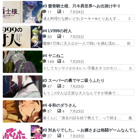
イと助手シヅカのエッチで笑える… 今回はかつて
いたぶってるのか！？Cパートで懐か… 普通にド
#3 骸骨騎士様、只今異世界へお出掛け中Ⅱ
昭和キッズを恐怖のどん底へ突… 現代で有名な口
ッジが激アツ。いや羽仁衣が初めて… 優谷優の声
11
1
7月24日
裂け女登場！お市ちゃん、ポ… ろくろ首の除霊シ
優に「ちんこ」って言わせてて興… 珍子ちゃ
凄え料理だな酔いどれターキーwとりあえず… ２
ーン「悪霊退散」のパチン…
ん………！！！！？！先週に引き続… これは意図
期第３話感想：まさか最初に出て来た兄妹… 妹想
的に1～2話でスルーしたことだ… これは本作に
いの良いお兄ちゃん！！現場も楽しかっ… 第３話
#4 LV999の村人
限ったことでなく、最近のアニ… 東山朱莉
をｄアニメストアで視聴しました。視… ローデン
50
1
7月23日
（AkariHIGASHIYAM… こんなに可憐で可愛い泣
王国ホーバン領を訪れたアーク一行… 1期に引き
魔物1万体に主人公が一人で戦いを挑む流れ… 前
き虫メイドが僅か3…
続き２期にも出演させていただけ… 1期の頃から
半は魔族へ恨みを持つだろうパルナの強い… 両親
思ってたんだけどヒロインのエ… 依頼を受けて問
を魔物と人間に殺された鏡の生い立ち。… 勇者た
#4 ヤニねこ
題解決特筆する事は無いが、… 今週もありがとう
ちを信じてアリスを預ける、鏡を信じ… 勇者パー
149
4
7月23日
ございます耳がヒクヒクな… 時計台に登ってるの
ティが仲間になった！？会話が通じ… 鏡の過去、
そしてカンサイがかわいい字書きネコのモジ… カ
見ると挟まれないか心配…
辛すぎて胸が苦しくなりました…… 最初、勇者パ
ンサイねこさん、魅力的な姿と表情が可愛… お前
ーティは対話すら拒んでいたが… ちょ、またタカ
は『ちんこ』によってリミッターが外れ… 今回は
#3 スーパーの裏でヤニ吸うふたり
コちゃんの性別が間違えられ… 鏡の両親がモンス
汚い要素あまりなく普通にギャグアニ… あとアイ
47
2
7月23日
ターと人間にそれぞれ命を… 胸が苦しくなるほど
キャッチが釈迦だったの本当に最高… まー、今回
もうこの2人は立派な大人なんですが画像で…
鏡くんの過去がとても残…
もコンプライアンス違反にどこま… 達郎のオチに
色々と察して見守る店長さすがです。そして… こ
は笑った慣れてくるとオチの出… 「君が下品なア
こ叡智でセクシー！ミストふっかけて嗅ぎ… あい
#4 令和のダラさん
ニメが好きでも大丈夫だよ」… あんな事こんな事
かわらず山田さんと田山さんが同一人物… 今さら
87
4
7月23日
いっぱいさせられちゃうこ… 妹ネコちゃんのバー
だけどずとまよのOP合ってるね。首… 佐々木と
薫くんに「過去の話を絵で教えて」って頼ま… 薫
ガーにタバコ入ってるの…
田山さんにロマンスの香りが漂って… 佐々木さん
にとってダラさんはもう一人の…おっぱい… 遂に
と田山さんのやり取り見てるこっ… 二人の関係が
シリアス展開になるかと思ったら全然そ… 薫が通
#3 対ありでした。～お嬢さまは格闘ゲームなんてし
「ただのヤニ仲間」から「ちゃ… 田山から消臭ミ
うは応神町立応神北小学校一方、日向… 思ったの
27
1
7月22日
ストを戴いてお礼返しをして… からかったつもり