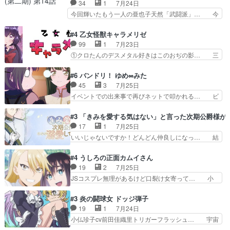
品はこういうのをズバッとキメるの上… 藤子不二
34
1
7月24日
ちゃくちゃテンション上が… チャガタイの所へ密
雄に親しんだ人にはとてもフィット… 赤福のヌル
今回輝いたもう一人の亜也子天然「武闘派」… 今
偵に行ったはずがドレゲ…
ヌルした動きとかネームを褒めら… 漫研が気にな
回は強敵小笠原貞宗と時行の対面内容盛り… 言い
って仕方ない先生がかわいい。… 漫画のノウハウ
逃れすら逃げ上手亜也子のアシストに支… そう
#4 乙女怪獣キャラメリゼ
から新たな仲間まで。本作品… 今回エンディング
か、亜也子もまだ9歳なのか‥ときゆき… 「亜也
99
1
7月23日
テーマが流れるのが早い（… この作品の世界に
子のドキドキ・大作戦！・長寿丸を一… 目玉と耳
①クロたんのデスメタル好きはこのおぢの影… 三
も、一応デジタルという概…
を相手に言葉で繰り広げる戰もノラ… 時代設定ど
石さんのキャラなんかミサトさんっぽいな… なん
うなってる笑目力が強すぎて睨ま… ときメモ画面
か好きになれんキャラだなぁ作品もイン… 相変わ
#6 バンドリ！ ゆめ∞みた
からのいらすとやは草だった。… 今回は亜也子回
らず生物学者には見えないわね響野君… 正体を知
45
3
7月25日
でしたね頼もしさと乙女らし… 貞宗、キモいギョ
らないのにどちりも肯定してくれた… 黒絵がハル
イベントでの出来事で再びネットで叩かれる… ビ
ロ目としか思ってなかった…
ゴンになっても、南を助けて大事… OPにデスボ
オラの次の一手が動き始めました。それに… ビオ
入ってるのは黒絵がデスメタル… 黒絵が男で唯一
ラがまじで何がしたいかわからん！先生… 陰キャ
#3 「きみを愛する気はない」と言った次期公爵様が
心を許す、母の友達である光… 黒絵の可愛さレベ
の間合いにスルっと入ってきて相手の… ビオラが
17
1
7月25日
ルが止まらない。南くんと… 黒絵の母とのやり取
都子さんを籠絡しに来ててやばいぞ… マネージャ
いいじゃないですか！どんどん仲良しになっ… 結
りでエヴァの加持さん思…
ー現実版初登場！バレーボールに… 藻掻きながら
婚初日で君を愛する気はないものはやはり… 今期
前に進もうとするあられと律少… ビオラスマイル
の恋愛系で1番これが好き。愛する気は… 今晩
#4 うしろの正面カムイさん
で相手の緊張を解く相手の共… たまったアニメ
は、2130頃からシンデレラガールズ… 公爵の妻
19
2
7月25日
50本だってｗ今日も帰った… マネージャー実在
なのに着てる洋服がシンプル。テー… まあ、これ
JSコスプレ無理があるけど口裂け女寄って… 小
した大逆風のハズなのに全…
は見なくていいな。むしろ判断が… 自分でも気づ
学生コスには無理あるぞ。そのベットの下… シヅ
くほど嫉妬してる様子は可愛い… 次期公爵様がな
カちゃんがヤバすぎてボキキしそう(ぇ… 口裂け
#3 炎の闘球女 ドッジ弾子
ぜかヒロイン化していますデ… 【今夜のアニメA
女って人を襲うって知らなかった…ポ… そのスタ
19
1
7月24日
は…】前向き没落令嬢×こ… 「ぼやっとしてたら
イルで小学生ファッションは口裂け… 相変わら
小仏珍子cv前田佳織里トリガーフラッシュ… 宇宙
菜園の領地の外まで開墾…
ず、尺の都合なのか原作漫画の細か… 除霊士カム
背景でナレが始まり音楽が1本引きギタ… 珍子を