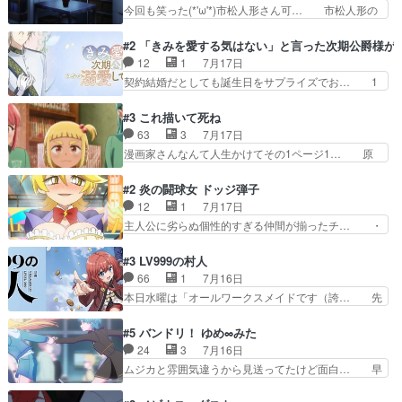
ていただきました！待ちに待っ… 1期目の導入も
今回も笑った(*'ω'*)市松人形さん可… 市松人形の
に生きたいのにそれを…
だけれどもぉ2期目の導入も… 観てたらいつの間
お市ちゃん登場。普通に昇天させ… 90年代の氏
にか終わってたwそれにし… Aパートでは逃若
の仕事を思わせるケレン味作画… あいかわらず杉
#2 「きみを愛する気はない」と言った次期公爵様が
党、Bパートでは庇番衆。… 故郷は遠きにありて
田さんのアドリブっぽいなに… ギャグもいいし作
12
1
7月17日
思ふものそれは時行の鎌… というただの日常回か
画も綺麗このシーンは原作… 呪いの人形は仲間に
契約結婚だとしても誕生日をサプライズでお… 1
と思いきや、そこから…
なるの怪奇組とのネタ被… 呪いの人形、人形相手
話目のキラキラなユリウス様にそう言えば… いろ
に除霊出来るん？。w… ショートアニメならでは
いろあったんだな。奥様の心が彼の心を… 政略結
#3 これ描いて死ね
のテンポの良さが光… 呪いの人形ドジっ子すぎる
婚による妬みから色んな嫌がらせを受… 【今夜の
63
3
7月17日
しかも仲間になる… 呪いの人形がビビっとるぞ。
アニメAは…】前向き没落令嬢×こ… マウントに
漫画家さんなんて人生かけてその1ページ1… 原
今回あんまりエ…
気付かない素直な主人公大丈夫か… もうユリウス
作も読み始めたらアニメでの物語の再構築… 前向
の保護者みたい笑マウントに全… 次期公爵夫人が
きで真っ直ぐな主人公と、拗らせに拗ら… にて、
#2 炎の闘球女 ドッジ弾子
それでいいのか？と思わない… 貴族は階級社会で
落語部長役で出演させていただきまし… すげえお
12
1
7月17日
大変だ。や、やはり同性に… 第２話をU-NEXTで
もしろかった。アバンの諸星大二郎… ◤￣￣￣￣
主人公に劣らぬ個性的すぎる仲間が揃ったチ… ・
視聴しました。視聴…
￣￣￣￣￣￣￣￣￣￣名場面アイ… メンバーと部
ショッピングモールでドッジボールするな… 颯爽
室をどうにかする為に動く安海… ウケるために色
登場!因縁のライバル!善の立ち位置で… しょーも
#3 LV999の村人
んなジャンル描いてどんどん… 春の南東の空のお
な…こんなもん真面目に見たらバカ… 宿命のライ
66
1
7月16日
とめ座付近明るい星は20… 明るい現役の青春と
バルの襲撃に始まり、燃えるシチ… 早くもライバ
本日水曜は「オールワークスメイドです（誇… 先
暗い過去の情念とが良い…
ルチーム。敵もなかなかに個性… があると思った
入観に縛られない鏡の姿勢と、アリスの笑… 本日
のだがほとんど覚えていない 聖アローズ学院闘球
22:59まで！✦キャストサイン入り… 人族と魔族
#5 バンドリ！ ゆめ∞みた
部も登場し、魅力的なキ… やはり強敵に勝つには
の融合を目指す浩二…目指すもの… アリスとメノ
24
3
7月16日
特訓だよ。平仮名で呼… ライバル登場から特訓ま
ウの話から魔王軍の大規模な宣… 鏡から「アリ
ムジカと雰囲気違うから見送ってたけど面白… 早
で異常なテンポと異…
ス、共存の道はやっぱ険しいぜ… 鏡とソフトクリ
く分からせられて気持ちよくさせてほしい… あら
ーム食べるアリス凄い幸せそ… アリスの優しさと
れが偶然イベント会場に居合わせてしま… ビオラ