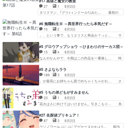
#17 黒猫と魔女の教室
ゃわない？佐々木さんの優しさ… 先行で見た時よ
両片思いになりましたねぇ…OPとE… 余計な物
27
1
8月2日
り2人のやり取りに癒しを感… ABEMA版の7〜8
は描かず白く靄がかった小春ちゃん… 光も感じな
タリスマン、｢グリ○ィンドール!!｣みた… 最初の
話佐々木が実年齢以上…
い完全な盲目なんやね…おめかし… 母役に能登さ
障害ゴーレムを全員で力を合わせて倒… アリアは
んって禁じ手使ってきたー！E… 今回は小春視点
ホントスピカが大好きだよね。ツン… 一等級ポテ
#6 無職転生Ⅲ ～異世界行ったら本気だす～
も描かれていて良かった本当… 股に海豚を挟み水
ンシャルのアリアちゃん可愛くて… そういや、ア
15
2
8月3日
上バスでの会話を反芻…恋… OPEDとも無人バー
リアは能力は最上級のくせに、… とうとうアリア
」、という事で、もうエリスと再会か？っと… サ
ジョンから主人公２人…
と直接競う場がきたこれまで… 毎度ながらのスピ
ラの再登場によってルーデウスの成長が確… 人間
カの顔面芸推しのハナちゃ… クソレビュータリス
関係の清算が粛々と進められているサラ… サラと
#5 グロウアップショウ ～ひまわりのサーカス団～
マン趣味ダダ漏れで好き… 期末試験が始まろうと
の関係に対して完全に「昔の女」とし… ルーシー
15
4
8月3日
しておりスピカは対策… 能力鑑定胸像タリスマン
にデレるルディが完全に親バカで微… サラとは会
なんやかんやで、今期はこの作品を一番推し… 時
氏容姿も評価してし…
ってほしいちゃんとした別れ方し… サラは未練0
給50円じゃ借金は減らない(^_^;サ… 葵ちゃん可
だと言っていたけど人の気持ち… 実は結構好きな
愛すぎるな楠木ともりちゃんのね… デフォルメさ
#5 さよならララ
キャラモヤモヤする別れ方だ… 役で出演させてい
れた表情が特に多かったのが印… 葵＆茜の回も良
189
3
8月2日
ただきました！よろしくお… 毎クールメインヒロ
きでした。あの証拠写真、ひ… 互いが互いのこと
」が最高にお姉ちゃん面でめちゃくちゃかわ… さ
インを好きになっちゃう…
を想っているのにすれ違っ… 第５話をｄアニメス
すがに割れた窓ガラスの弁償は求められた… 逡巡
トアで視聴しました。視… 葵ちゃんに〝瑞佳ちゃ
を振り切ってみんなに謝ったララの思い… 仕事に
#5 うちの弟どもがすみません
んと練習したい〟と言… 本当この作品は「キャ
馴染めない辺り観ていて苦しいところ… ララちゃ
23
1
8月2日
ラ」を活かすのがうま… みずかちゃんの介入で双
んの事情はもう少し皆に話して良い… ララと茉里
花火は人に向けてはいけません。引きこもり… 糸
子の仲にヒビが………
とで初のアルバイト。七転八倒し… 労働するプリ
はまだ柊の顔も見たことなかったっけ！1… って
ンセスえらい。プリンセスの精… アンデケン行っ
お名前を見たんだけどあの中村大樹さん… 糸ちゃ
#27 名探偵プリキュア！
てケーキ食べて、帰りにカメ… ララが働く事での
んカッケー、色んな意味でwゲームが… 姉から性
87
3
8月2日
てんやわんや。働いて大変… 地道に働き人と関わ
的興奮覚えてないよね？なんて言わ… テーマ：引
ウソノワールぷにぷにアゲセーヌかわよ!!… 順当
る日々の中に愛を見いだ…