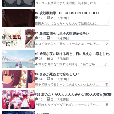
のスマホを買いに行ってたけど完全… 第４話を
コンコルド効果でまた泥沼化。無茶振りに奇… ル
帰ることに・ベリルはミュ…
U-NEXTで視聴しました。視聴… スマホを買うた
ーデルドルフ中将自らが行う煙草と葉巻は… ブロ
め、都心で待ち合わせをした… OP曲きっかけで
グを更新しました!!宜しければ、是非… 計画通り
#4 攻殻機動隊 THE GHOST IN THE SHELL
見始めてたけどなんだかん… いきなりシリアス展
にはいかないね笑やり遂げた(ほぼ… 今回もター
17
2
7月29日
開ぶち込んでくるじゃん… 春希の家庭事情は複
ニャに不都合なことがあったりし… 白髪の男性が
殿田みたいになっちゃった人って結構会社に… バ
雑。食事とか隼人が親身…
語った家族を失った喪無感が、… 連邦に対して有
トーがカッコいいと思ってたら、トグサが… あの
利な講話条件を引き出すため… コンコルド効果に
見た目もうただのロボでしかないんだよ… 俺らの
#4 最強出涸らし皇子の暗躍帝位争い
油を注ぐターニャの勝利軍… 犠牲を払っても良い
汗拭きそりゃいやだろwwバトー＆ト… イノセン
10
1
7月29日
ならお前たちが前線へ行… 戦闘がアッサリし過ぎ
スの元となった回だけど、ガイノイ… アダム・リ
エロイタチなんて事をフィーネとエリーにア… ア
じゃない？戦争がメイ…
ンクやジェイムスン(教授)型サ… アンドロイドも
ルも気付かなかった事を…フィーネは自分… モン
おっさんの汗を拭くのは嫌や… 押井守監督のイノ
スターを呼ぶ笛？黒幕は狩猟祭とは関係… 平凡な
#4 透明な夜に駆ける君と、目に見えない恋をした。
センスの土台になったエピ… コミカルなのにも慣
少女に見える眼鏡w眼鏡属性は持ち合… 神アニ
25
3
7月28日
れてきました。１話でし… ロボットの反乱は今と
メ、ケテーイ！「騎士狩猟祭、前夜の… フィーネ
不適切な言葉を指摘する鳴海も、1話では冬… か
なっては良くある話し…
がアルノルトに活躍してもらいたが… 第４話を
けると鳴海のやり取り微笑ましいw良い奴… どう
ABEMAで視聴しました。視聴に… 第４話、アル
接していいのかわからず戸惑うかけるも… 盲目だ
#4 きみが死ぬまで恋をしたい
とフィーネの２度目のデート出… マジできな臭い
と相手の表情も分からないからどう思… 今期のバ
64
3
7月28日
ぞ帝位争い。姉からの刺客を… ふぃーねと町の様
ックナンバーみたいなOPアニメ。… 初デートで
戦争で戦ってるシーンはあまりないとはいえ… 前
子を見に行ったら町中で窃…
冬月を笑わせようとする姿も冬月… 特に大きな事
回までにあまり見れなかったようなシーナ… ミミ
件やイベントが起きるでもなく… 初デートで冬月
の存在で揺らぐ14クラス約束された死… ミミの
#28 君のことが大大大大大好きな100人の彼女(第3期)
を笑わせようとする姿も冬月… 3話までは主人公
秘密をあっさり受け入れたのは拍子抜… 蘇生魔法
10
2
7月28日
がどうでもいいことでずっ… 花火購入に浅草へ…
って下衆い国なら進退窮まったら手… 蘇生魔法ヤ
今回はもうグダグダ言わずにステージを見た… 君
行き当たりばったり訪問…
バイけどミミいなかったら詰んで… アニメオタク
のことが大大大大大好きな１００人の彼女… 100
あるある：作中に花が登場する… ご視聴ありがと
カノ版ラブライブ！？こういうのは人… 俺、みん