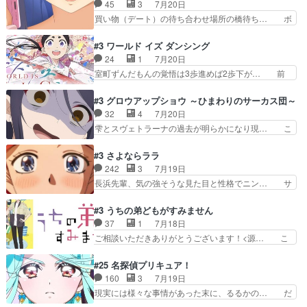
レア君の作戦に皆巻き込まれてて草捕… アストレ
45
3
7月20日
話がつまらない。やっぱ京… 天下り式に竹のフィ
アが作った薬によって男女入れ替わ… アルトレア
買い物（デート）の待ち合わせ場所の橋待ち… ボ
ラメントが出てきたのは…
がポルックスのこと好きとは言え… アストレアが
ソボソとつぶやく。カラオケは視覚障害が… 闇夜
ポルックスちゃんに憧れて、変… TS騒動に酔っ
を照らす打ち上げ花火。人混みの中、み… どんど
#3 ワールド イズ ダンシング
払い騒動と賑やかでいいねw… 偉大な父を持つが
んキュンが増えていく展開に毎回わく… ちょこっ
24
1
7月20日
故の悩(独自のおっぱい論… 鉄板中の鉄板、性転
と書ければと風が吹き手元にあった… 』は、率直
室町ずんだもんの覚悟は3歩進めば2歩下が… 前
換と酩酊ネタの二連発(…
に言って脚本と演出が悪いと思う… 小春の目が見
回の白拍子の死といい今回の”まぐわい”… 世阿弥
えなくなったのは先天性による… 冬月の前向きさ
が主人公の漫画がアニメになったらし… 壮絶だっ
#3 グロウアップショウ ～ひまわりのサーカス団～
と、空野の億劫さがリアルだ… かけると小春、二
た…30分で2時間の映画のように… すべての表現
32
4
7月20日
人が一緒に過ごす時間が描… ヒロインの目が不自
がピタリと揃った傑作本当に素… たまに現れて謎
雫とスヴェトラーナの過去が明らかになり現… こ
由だから音を大切にして…
のアドバイスをしてくれるお… 可愛いキャラデザ
のアニメは足首を休ませるという事を知ら… 愛知
からは想像できない顔芸、… 父、大舞台へ立つこ
県豊川市付近が舞台なのか～現地にも出… 前回に
#3 さよならララ
とが決まる。更に父から… 再び鬼夜叉を導く、素
引き続き、今回もおぱんつであります… キャラク
242
3
7月19日
性不明の彼の名前を知… 恵まれた身分に甘え、修
ターが可愛いのはもちろん、ストー… 皇ではなく
長浜先輩、気の強そうな見た目と性格でニン… サ
練を怠るキャラは苦…
ひまわりを蔑ろにして皇に乗り換… 傷跡なんか、
ブタイがええよね〜関西弁が凄くちゃんと… って
見せたくない自分の力量を超え… エロいところ以
なったからユリ確定！＼(^o^)／ラ… プロローグ
#3 うちの弟どもがすみません
外あまり見どころがない。1… いや～、めちゃく
的な１話、２話からの浮世離れし… 茉里のボクシ
37
1
7月18日
ちゃおもしろいね。瑞佳は… キャラデザが映える
ングにかける真摯さ格好良かっ… 今回はゲストが
ご相談いただきありがとうございます！<源… こ
のは勿論だけど脚本に歩…
２名！ワンピースの作画さん… あほって言う茉里
こまで見てきて糸ちゃんの声がキャラとす… 糸が
がかっこいいよあほララは… 唯一の理解者だった
家事を頑張り過ぎてテストの結果が酷く… 糸ちゃ
#25 名探偵プリキュア！
母親を失い、アウェーの… ３話の地味に好きポイ
んと源くん、類くんのお買い物シーン… ３話にし
160
3
7月19日
ントは、冒頭でララが… ボクシング部部員たちの
てもう普通に物語が楽しみになっち… 類くんの将
現実には様々な事情があった末に、るるかの… だ
設定を公開！辻さん…
来の夢が微笑ましいまだまだ甘え… 前髪ぱっつん
からるるかが「まどろっこしい」と称され… エク