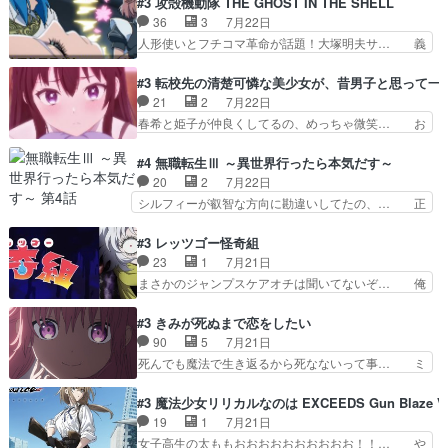
#3 攻殻機動隊 THE GHOST IN THE SHELL
恋太郎正解らしい… ①次の新キャラは後任の国語
を狙っているのか、弟が皇帝になっ… エルナは
36
3
7月22日
教師…フラグを… どうしてもルー大柴が頭を横切
100%善意で絡んでくるのがやっ… アルノルトが
人形使いとフチコマ革命が話題！大塚明夫サ… 義
る新ヒロイン…
魔法特化で基礎体力は一般人以… これリアル内田
体工場のシーンと女子会での「今の人格っ… ・
家ならヤバイトドメの踏みつ… ラブコメディは突
2029年の科学文明について我々の世界… まず、
#3 転校先の清楚可憐な美少女が、昔男子と思って一
然にに求めていたのは頭の… 主人公含めどいつも
効果音がいい。私が思うに、銃撃戦が… いきなり
21
2
7月22日
こいつもカラフルなだけ… 跡継ぎ候補多すぎるw
のハラハラ感。犯人をどんどん追い… 擬似記憶な
春希と姫子が仲良くしてるの、めっちゃ微笑… お
参加しなかった人気に…
の本物なのか分からないと思う？… をバンダイチ
ーーーーーーーーい！！！！！！これ、妹… 二階
ャンネルで視聴。いやはや、ア… 1990年代の
堂さんが女性だってことみんな知らなか… 姫子さ
#4 無職転生Ⅲ ～異世界行ったら本気だす～
OVAならアリかな。ICT… 冒頭のアクションから
んと三岳さんがラストに姫子さんのお… 初めて夜
20
2
7月22日
釘付けだった。皆人形… ひとつの単体の作品とし
のコンビニに行った隼人と姫子は偶… こういう学
シルフィーが叡智な方向に勘違いしてたの、… 正
ては悪くないと思い…
園物のラブコメ元々好きだから設… にしても妹は
しい意味での淫乱だと思うギースいい顔に… をバ
普通にハルキに嫉妬せず仲良く… ３話に「三岳長
ンダイチャンネルで視聴。リーリャさん… なんか
#3 レッツゴー怪奇組
久」役で出演してまーす！み… 隼人の家庭は隼人
腹立つなぁルーデウスめ…これでエリ… トレント
23
1
7月21日
に家事の負担がかかってい… 三岳さんが隼人にと
は後に何らかの際に活躍するんやろ… アイシ
まさかのジャンプスケアオチは聞いてないぞ… 俺
って妹扱い止まりそうな…
ャ、、、なんと末恐ろしい妹なんだ！… ルーデウ
んちの押し入れどーなってるんだよー？あ… メチ
スが財宝の取り分をもらうときに多… 残り湯なら
ャ子の従姉妹シュラ子登場。主人公眼福… 跡目争
#3 きみが死ぬまで恋をしたい
しゃあない。狂犬かくましいつ来… 本作はぬるい
いの新キャラ登場で、今回はシュール… めちゃ子
90
5
7月21日
ハーレムではなく、真面目に一… エリスはしばら
のいとこかわいい今回主人公の驚き… メチャ子を
死んでも魔法で生き返るから死なないって事… ミ
くEDだけやね。アイシャ、…
くしゃみと鼻水が止まらなくなる… お父さんに押
ミ不在の際のシーナ、アリとセイランとの… ミ
し付けられた本独特やし、おま… シュラ子ちゃん
ミ、最後のその顔は怖いよ...。てかタ… もはや人
#3 魔法少女リリカルなのは EXCEEDS Gun Blaze Ve
をちびっ子にしたあの玉、も… 半裸の警官の方が
間なのかも怪しい戦闘シーンがない… 今話第LO
19
1
7月21日
怖い。ライバルキャラかわ… 霊媒師が人の肩に霊
／原画で参加させていただきまし… 皆大好き、ロ
女子高生の太ももおおおおおおおおおお！！… や
を乗せるな笑なんてモノ…