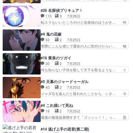
えちゃうぞ宣言。思ったよりラブ… 糸ちゃんのま
週の雫スヴェトラーナ回に続き、今回は伊… い
っすぐな言葉、わたしも原作を… 主人公が当初の
や、これ素晴らしいコメディアニメだな。… 水着
#26 名探偵プリキュア！
目的を忘れてますますヤング… でも央太と親しく
回なのにビキニじゃない！これは時代背… 今回は
115
3
7月26日
するのは嫌。世話を拒んで… ゴメス（カエル）外
推しの吾野伊万里ちゃん担当回。これ… 伊万里さ
転スラもいいところやけど名探偵のほうがき… 特
で散歩させてたのか(*…
んの手品回であり水着回ね。瑞佳ち… 売り上げが
に板野サーカスはプリキュアで見れるとは… あん
上がっても借金返済へで何故か海… 父親のスパル
なはプリキュア仲間には自分が未来から… の活
#4 鬼の花嫁
タ教育のせいで瑞佳がヒモカス… 伊万里ちゃんの
躍、敵を圧倒ってのはおおよその流れだ… キュア
33
2
7月25日
人前での苦手意識を抱えなが… 第４話をｄアニメ
エクレール初変身＆初戦闘。プリキュ… キュアエ
実際にこんな感じで運命の人に気付けたらい… 柚
ストアで視聴しました。視…
クレールは強いが力を制御できない… キュアエク
子は玲夜の屋敷に住む事になり使用人達は… 運命
レール可愛く最強つよい!!!!… 緊張感があるけどピ
の花嫁は一見すると甘い夢、理想の天国… 玲夜さ
#16 黄泉のツガイ
ッコロで始まってちょっ… バカおもろいやん
んのご両親の登場ですこの世に数多い… 玲夜のお
30
2
7月25日
www実質まどマギやんけ… しかも実質的にエク
父さんが石田彰だったことに驚きを… 主人公自分
何も知らない子供を殺して天下を取るような… イ
レールが倒したビルであ…
の立場わかって無さすぎやしまた… ヨミツガと
ワンの刀が斬った者の中にまさかの…影森… 激し
BLEACHは完全に豪華な展開… 透子ちゃん、柚
いバトル回の最後に、予想外の引きシン… これっ
#5 天幕のジャードゥーガル
子にも優しいし可愛いしこの… ユキノさんから玲
て作者が描きたいのは"ユルの物語"… デラさんの
40
2
7月25日
夜の父親の話で、そのイメ… あやかしの頂点に立
秘密がちょっとわかった回、正直… 左さんと刀持
ジャダ石を盗んだと疑われたことから、シタ… 今
つ鬼龍院家の現当主が息…
ちさんが対決♪あとどこぞのじ… 何処も彼処も言
回のシタラは表情が豊かで、モンゴルでの… だい
ってる事が全部嘘じゃ無さそ… 戦況が目まぐるし
ぶややこしいことになってたオープニン… テンポ
#4 これ描いて死ね
く動いていてずっと胸が熱… 同時視聴｜
も良いし毎話良いところで引くから全… 盟友ドレ
19
2
7月25日
DaemonsRealm｜リア… これまで騙していた東
ゲネ后との出会い。次週のドレゲネ… さて、登場
最後の最後急展開すぎて「ゴッッッ！！」っ… 思
村を捨てて新郷家に来…
人物多いけどついていけるのか私… 今回は遂にド
ってた以上にセリフとかしっかりした漫画… 今回
レゲネ登場という話彼女の在り… チャガタイ兄さ
は泣かなかった！漫画描きのハウツー回… この作
#14 逃げ上手の若君(第二期)
んがめっちゃ可愛かったなド… まさかの展開にめ