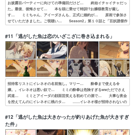
お披露目パーティーに向けての準備回だけど… 終始イチャイチャだっ
た。最後、後悔させて… 本を頭に乗せて特訓!?お嬢様教育が厳し
す… ミミちゃん、アイーダさんも、正式に婚約が… 原画で参加さ
せていただきました。ご視聴い… Season2」第１０話と「百妖譜傑作
選… 夜会に向けたアイーダちゃんとの猛特訓から… アイーダによ
れダンス特訓武道はできても舞… ザイラ(cv.花澤香菜)芹澤優/田丸篤
#11「逃がした魚は恋のいざこざに巻き込まれる」
志… わあ、ロザリア様が頼りになるぅ。素直じゃ…
招待客リストにイレネオの名前無し。マリー… 酔拳まで使える令
嬢。。イレネオは悪い奴で… ミミの酔拳は危険すぎるwwただでさえ
武道… ミミとアイーダの顔面芸笑える初めての酒で… 大事な夜会
を控えてんのにイレネオに桃のタ… ……イレネオ様が招待されないの
当たり前じ… イレネオ様の事を気にかけて桃のタルト丸ご… それ
がコイツの良い所でもあるんだけど、流… 夜会前のいざこざ回。まさ
#12「逃がした魚は大きかったが釣りあげた魚が大きすぎ
か今週も夜会始ま… アバンからマリータちゃんのスパルタ。イレ…
た件」