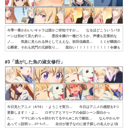
今季一番かわいいキャラは誰かご存知ですか… なるほどこういうパタ
ーンは初めて見た釣り… 悪役令嬢の一種だろうか、声優も定番的な
ノ… 気楽に見られる枠としてええな。前田佳織里… ミミが隣国の
公爵家、それも武門の元跡取り… 面白い！！！！！！！！！！令嬢も
のは大好… やはり武闘派令嬢だったか。髪のメリケンサ… 頭に付
いてるメリケンサックが気になりすぎ… やはりスカーレット嬢の系譜
#3「逃がした魚の淑女修行」
なのですな。た… 1話とは逆の終わり方というかレナート王子…
今日見たアニメ（4/16）・ようこそ実力… 今日はアニメの感想を3つ
更新します！・よ… ロザリアとマリーアの会話シーン面白かっ
た… ママにめっちゃ好かれてるやんwこれで嫁姑… なんやかんや
あってッ説明ッ…ﾚﾅｰﾄ=ﾃ… 自分が迷子なのに迷子探しの名人かよ!自