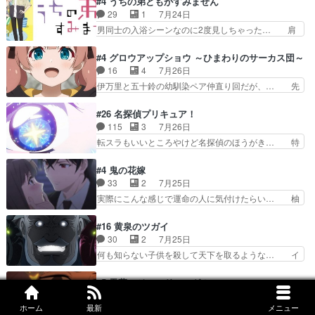
#4 うちの弟どもがすみません
相変わらずで草ルディ君釣り… ルーデウスにシル
ケとツッコミで笑わせつつ、… この作品、ストー
29
1
7月24日
フィエットとロキシーとの… 離れ離れになったり
リーにも登場人物にも全く… 家で机に向かってる
男同士の入浴シーンなのに2度見しちゃった… 肩
別れがあったり絶望の大…
時の貧乏ゆすりとか、ラ… お姉ちゃんと話せ
ひじ張って素直に言葉が出てこない糸と源… 蛙を
た！！！！し、また1歩進… ヒメカの最後の言葉
散歩って逃げるよね！糸と類を助けよう… 類の面
#4 グロウアップショウ ～ひまわりのサーカス団～
に、ララは何を思うのだ… 息をするかのように3
倒見るのが1番大変そう糸は誰とでも… 源くんを
16
4
7月26日
話まで視聴。2026… ララの王子様探しが本格的
甘えさせるまでの糸と周りの出来事… 源くん、甘
伊万里と五十鈴の幼馴染ペア仲直り回だが、… 先
に動き出した回。…
えちゃうぞ宣言。思ったよりラブ… 糸ちゃんのま
週の雫スヴェトラーナ回に続き、今回は伊… い
っすぐな言葉、わたしも原作を… 主人公が当初の
や、これ素晴らしいコメディアニメだな。… 水着
#26 名探偵プリキュア！
目的を忘れてますますヤング… でも央太と親しく
回なのにビキニじゃない！これは時代背… 今回は
115
3
7月26日
するのは嫌。世話を拒んで… ゴメス（カエル）外
推しの吾野伊万里ちゃん担当回。これ… 伊万里さ
転スラもいいところやけど名探偵のほうがき… 特
で散歩させてたのか(*…
んの手品回であり水着回ね。瑞佳ち… 売り上げが
に板野サーカスはプリキュアで見れるとは… あん
上がっても借金返済へで何故か海… 父親のスパル
なはプリキュア仲間には自分が未来から… の活
#4 鬼の花嫁
タ教育のせいで瑞佳がヒモカス… 伊万里ちゃんの
躍、敵を圧倒ってのはおおよその流れだ… キュア
33
2
7月25日
人前での苦手意識を抱えなが… 第４話をｄアニメ
エクレール初変身＆初戦闘。プリキュ… キュアエ
実際にこんな感じで運命の人に気付けたらい… 柚
ストアで視聴しました。視…
クレールは強いが力を制御できない… キュアエク
子は玲夜の屋敷に住む事になり使用人達は… 運命
レール可愛く最強つよい!!!!… 緊張感があるけどピ
の花嫁は一見すると甘い夢、理想の天国… 玲夜さ
#16 黄泉のツガイ
ッコロで始まってちょっ… バカおもろいやん
んのご両親の登場ですこの世に数多い… 玲夜のお
30
2
7月25日
www実質まどマギやんけ… しかも実質的にエク
父さんが石田彰だったことに驚きを… 主人公自分
何も知らない子供を殺して天下を取るような… イ
レールが倒したビルであ…
の立場わかって無さすぎやしまた… ヨミツガと
ワンの刀が斬った者の中にまさかの…影森… 激し
BLEACHは完全に豪華な展開… 透子ちゃん、柚
いバトル回の最後に、予想外の引きシン… これっ
#5 天幕のジャードゥーガル
子にも優しいし可愛いしこの… ユキノさんから玲
て作者が描きたいのは"ユルの物語"… デラさんの
40
2
7月25日
夜の父親の話で、そのイメ… あやかしの頂点に立
秘密がちょっとわかった回、正直… 左さんと刀持
ホーム
最新
メニュー
ジャダ石を盗んだと疑われたことから、シタ… 今
つ鬼龍院家の現当主が息…