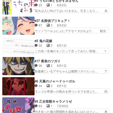
#5 うちの弟どもがすみません
んと練習したい〟と言… 本当この作品は「キャ
馴染めない辺り観ていて苦しいところ… ララちゃ
23
1
8月2日
ラ」を活かすのがうま… みずかちゃんの介入で双
んの事情はもう少し皆に話して良い… ララと茉里
花火は人に向けてはいけません。引きこもり… 糸
子の仲にヒビが………
とで初のアルバイト。七転八倒し… 労働するプリ
はまだ柊の顔も見たことなかったっけ！1… って
ンセスえらい。プリンセスの精… アンデケン行っ
お名前を見たんだけどあの中村大樹さん… 糸ちゃ
#27 名探偵プリキュア！
てケーキ食べて、帰りにカメ… ララが働く事での
んカッケー、色んな意味でwゲームが… 姉から性
87
3
8月2日
てんやわんや。働いて大変… 地道に働き人と関わ
的興奮覚えてないよね？なんて言わ… テーマ：引
ウソノワールぷにぷにアゲセーヌかわよ!!… 順当
る日々の中に愛を見いだ…
きこもりの理由感想は、久しぶり… 元ゲーマーな
にマコトジュエルの争奪戦をやったと。… 記憶を
ので、はちゃめちゃ楽しく作業… 糸ちゃんと源く
取り戻し正式に探偵事務所で働き始め… ポワロ、
#5 鬼の花嫁
んの距離感おかしいね(*´… 糸と源ははよ好きお
元ネタを解説して原作に誘導するの… くれあさん
32
2
8月1日
うとると言わんかい！引… ショウくんと対等に話
の探偵としての初事件にしてちょ… ・急にクイズ
この先一生俺のモノだって言ってみたい笑他… 1
すためにゲームをする…
番組が始まったw・妖精ウソノ… るるかの助手だ
歳からの誕生日プレゼント………とは思っ… 玲夜
った？今回が初めての探偵活… 探偵じゃなかった
さん柚子に18年分の誕生日プレゼント… 柚子は
#17 黄泉のツガイ
の！？クレアさん探偵すぎ… 突然のポアロクイズ
鬼龍院家から初めて学校に通う事にな… プレゼン
36
2
8月1日
は草なんよ。んで、あん… 今回からついにくれあ
ト攻撃ヤバすぎるwwwヴァイオレ… 玲夜さまサ
影森家にいるアサちゃんは擬態ツガイだった… ア
が探偵事務所の仲間に…
プライズの、これまでの柚子ちゃ… 玲夜から柚子
サが置かれた立場や気持ちを汲んで熱くな… 屋敷
へ17年分の誕生日&を未来に… 「​​13歳の柚子ちゃ
にアサはいなかった逆にガブちゃんはい… 影森の
#6 天幕のジャードゥーガル
んへ…もう中学生な… 梅原の人が18歳になるま
当主が際限なくツガイを増やせるのに… 今回はも
34
2
8月1日
での誕生プレゼン… なよなよした男（cv石田彰）
うガブちゃんさんの悲鳴にも似た怒… ユルと戦っ
モンゴル帝国への恨みを持つシタラを信じた… 回
梅ちゃんがた…
た時から伏線が張られていたのが… しかしアサ
想が淡々と語られるのだけどいつの間にか… オゴ
は、兄様に会いたいbotだと思… ツガイには優し
タイの妃になってもその心は晴れず、モ… ドレゲ
#5 乙女怪獣キャラメリゼ
い筈のガブちゃん、アキオの… 色々とひっかけが
ネの過去、宝石だった彼女が人になり… ドレゲネ
83
1
7月30日
あって、最終的に嫌な終わ… ゴンゾウが従える大
の過去、、辛かった、、あのジャタ… 年上旦那が
付き合った後の関係性を深めるにはヒロイン… 来
量のツガイに何事かと思…