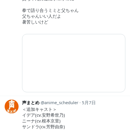
拳で語り合うミミと父ちゃん
父ちゃんいい人だよ
暑苦しいけど
声まとめ
anime_scheduler
5月7日
＜追加キャスト＞
イデア(cv.安野希世乃)
ニーナ(cv.根本京里)
サンドラ(cv.芳野由奈)