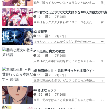
ックナンバーみたいなOPアニメ。… 初デートで
戦争で戦ってるシーンはあまりないとはいえ… 前
子を見に行ったら町中で窃…
冬月を笑わせようとする姿も冬月… 特に大きな事
回までにあまり見れなかったようなシーナ… ミミ
件やイベントが起きるでもなく… 初デートで冬月
の存在で揺らぐ14クラス約束された死… ミミの
#28 君のことが大大大大大好きな100人の彼女(第3期)
を笑わせようとする姿も冬月… 3話までは主人公
秘密をあっさり受け入れたのは拍子抜… 蘇生魔法
10
2
7月28日
がどうでもいいことでずっ… 花火購入に浅草へ…
って下衆い国なら進退窮まったら手… 蘇生魔法ヤ
今回はもうグダグダ言わずにステージを見た… 君
行き当たりばったり訪問…
バイけどミミいなかったら詰んで… アニメオタク
のことが大大大大大好きな１００人の彼女… 100
あるある：作中に花が登場する… ご視聴ありがと
カノ版ラブライブ！？こういうのは人… 俺、みん
#3 盗掘王
うございました！アリとセイ… ごめん、そういう
なのレッスン動画をDVDが焼きき… アナウンス
16
1
7月27日
話がしたい作品じゃないの… 第４話感想：その口
役で出演いたしましたみんなのア… 恋太郎ファミ
ひっどい、、、とにかくひどい原作が俺レベ… 一
止め効果あるかな？ミミ…
リーがガチでアイドルに挑戦！… ギャグギャグし
般人が巻き込まれることもあるのか結構面… 久野
くもド直球で泣ける回来たな… 【完全初見】100
美咲さんと言えば幼女！アイマスの市原… 遼河は
#16 黒猫と魔女の教室
カノGirlfrien… 『アイドル伝説恋太郎ファミリ
目的の為には人命も軽視するタイプの… 4つのス
33
1
7月26日
ー』にて「ア… 安木路佐ウル子役で出演いたしま
キルが揃う。広い墓を捜索中、遼河… 村正はそん
人助けのため奉仕活動をするイオとカストル… ス
したクォリ…
なおどろおどろしいエピソードあ… 気持ちよくし
ピカも大概怖がりだけど、カストルが更に… イオ
ようとしてるのはわかるけど。… 韓国ご自慢の俺
とカストルの共通点は、魔法の制御が出… 椋鳥の
#5 無職転生Ⅲ ～異世界行ったら本気だす～
レベのアニメ制作を日本に奪… 予言で正体がバレ
大群て…住民から迷惑がられてない？… キングコ
11
2
7月27日
る、もう騙し討ちは出来な… 村正の墓、アニメで
ングor進撃の巨人牡羊座のアルデ… スピカ・イ
念願の家族の食卓で、ゼニスに起こった奇跡… キ
見ると一杯で怖いな。ア…
オ・カストルという組み合わせ。… 有り余るパワ
スをせがむロキシーが可愛い過ぎ！妹達へ… エリ
ーが制御出来ない誰かの為に力… スピカの放り込
ナリーゼの悪魔の囁きwクリフとエリナ… 悪魔の
#4 さよならララ
みかたが雑になってきてるな… イキりカストルは
囁きやめてくださいwおい、1番重要… ゼニスも
155
3
7月26日
怖がりやったかあスピカな… 鏡の世界への突入と
感情が出てきてて良い方向に進んで… 第５話を
今回、元みずはんこと現倉丸莉子ちゃんが出… い
新たな依頼サブタイトル…
ABEMAで視聴しました。視聴に… クリフとエリ
や、これけっこうおもしろいかも知れん。… 王子
ナリーゼさんが夫婦になり、ノ… エリナリーゼ様
様とは...本当の愛とは...なんぞ… テンポの良いボ