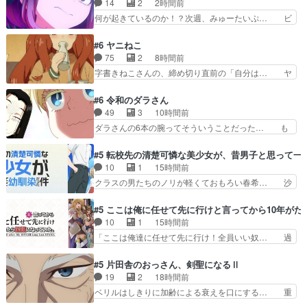
14
2
2時間前
の加護は強かった(それ… 最後まで面白かった
何が起きているのか！？次週、みゅーたいぷ… ビ
な。キレイに終わったか…
オラ様、律ちゃんを奪うのではなく敢えて… 助け
たい気持ちはあるでも、それだけじゃど… あられ
#6 ヤニねこ
等の学校へ転校してきた律の歓迎会が… そろそろ
75
2
8時間前
解散イベント発生かなっと思ったけ… ようやくバ
字書きねこさんの、締め切り直前の「自分は… ヤ
ンドの中での深い対話やそこから… ああいうのま
クネコの後輩ムーブがしっかりしてて良か… アル
とめ動画って言うんですか？あ… ああいうのまと
ねこ回等、ｽﾄｰﾘｰのﾁｮｲｽは良く… アルねこが酔っ
#6 令和のダラさん
め動画って言うんですか？あ… トンデモ展開（い
払って湘南をうろうろしてた… 最後のシーン脳内
49
3
10時間前
や元からだけど！）になり… ユノは海鈴のような
で若者のすべてが流れまし… 安定の1位ヤク2位
ダラさんの6本の腕ってそういうことだった… も
傭兵タイプで人間関係の…
カンサイ3位アル。新登… （少なくとも漫画のア
しかしてもしかしてが全てありまして『お… 『過
シスタントは上）管理… アルねこの髪にGPSを
去回想①』しっかり男の子系趣味の薫◎… ガンバ
#5 転校先の清楚可憐な美少女が、昔男子と思って一
仕掛けたのは迎えに… アルネコ大家とヤクが軽ト
ルゼーのOPを本気で作るんじゃねぇ… 日向と薫
10
1
15時間前
ラで回収してやる… 珍しく綺麗なシーン多かった
は親戚の新田家のところに訪れ最初… おぉ、ビー
クラスの男たちのノリが軽くておもろい春希… 沙
な。派遣獣人ト…
ム打った！ダラさんも紋をコピー… ゲッターとい
紀は隼人への片思いを拗らせているタイプ… みな
うか、ガイキング・ザ・グレー… 今回も面白かっ
もちゃんが透けブラしててびっくりして… レベル
#5 ここは俺に任せて先に行けと言ってから10年が
たけど薫くんビームが出した… ６話は土地神の話
のキャラが登場。相変わらず顔や体の… 隼人が春
10
1
15時間前
し。ダラさん祟り神なのに… ダラさんの６話ED
希の級友を巻き込んだイジりに動じ… 第５話を
「ここは俺達に任せて先に行け！全員いい奴… 過
面白すぎる。ってか、こ…
U-NEXTで視聴しました。視聴… ラブコメで天然
去、あとを託したロックが今、2人にあと… 木下
ジゴロというかナチュラルヒ… みなもと仲良く話
鈴奈（@0suzuna0）が【マリー… 村ごと乗っ取
#5 片田舎のおっさん、剣聖になるⅡ
す隼人を見てなぜか不安に… 無理なダイエットは
られてたら流石に気付かないか… 《漫画版少し読
19
2
18時間前
禁物だけど、なかなか結… 「これからもお手入
んだことある》エリックとゴ… ロックは敵に容赦
ベリルはしきりに加齢による衰えを口にする… 重
れ、がんばりゅ」ありが…
無くブスっといくから気持… 勇者パーティー再結
ねた歳のせいにしていた限界を超えて命の… いい