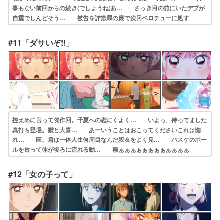
事もない前回からの続き(でしょうね)あ… さっき目の前にいたデブが
自重でしんどそう… 被告を詐欺罪の廉で次回ベロチューに処す
る… プールの授業で千夏先輩の水着姿見られる？… 今回も面白か
ったです♪千夏先輩のふとした… 何でもない風に見えて意識しちゃっ
#11「ダサいぞ!!」
てる千夏… 看病中のハプニング後…2人のパーソナルス…
控えめに言って傑作回。千夏への恋にくよく… いよっ、待ってました
真打ち登場。雛と大喜… あーいうことはおこってくださいこれは惚
れ… 匡、君は一体人生何周目なんだ親友をよく見… バスケのボー
ルを放って体が後ろに流れる動… 雛ぁぁぁぁぁぁぁぁぁぁぁぁ
ぁ！！！！蝶野… 雛あああああああああああああああああああ…
鬼頭明里さん、いえ、鬼頭明里さま人間国宝… 雛ちゃんが、恋にがん
#12「女の子って」
ばってて嬉しい花火大… 開幕の千夏先輩が可愛いね。りんご飴をく
れ…