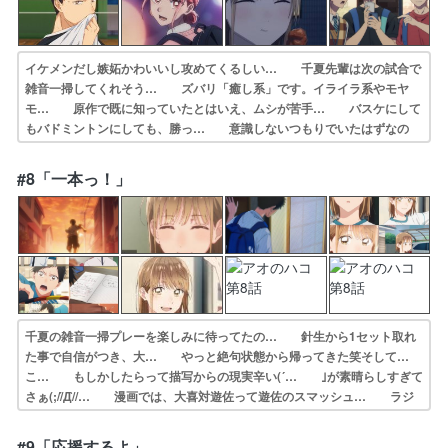
イケメンだし嫉妬かわいいし攻めてくるしい… 千夏先輩は次の試合で
雑音一掃してくれそう… ズバリ「癒し系」です。イライラ系やモヤ
モ… 原作で既に知っていたとはいえ、ムシが苦手… バスケにして
もバドミントンにしても、勝っ… 意識しないつもりでいたはずなの
に、その反… 今回はラブコメより部活寄りの話だったけど… 見て
て違和感はんぱないんだけどコンビニの… 6話→ショックを受けつつ
#8「一本っ！」
もここで引かなか… 』の感想ポストやります。ただし日が空いた…
千夏の雑音一掃プレーを楽しみに待ってたの… 針生から1セット取れ
た事で自信がつき、大… やっと絶句状態から帰ってきた笑そして…
こ… もしかしたらって描写からの現実辛い(⁠´… ｣が素晴らしすぎて
さぁ(;//́Д/̀/… 漫画では、大喜対遊佐って遊佐のスマッシュ… ラジ
オ体操良いね〜♪。前向きで楽しむ心を… ダブルスで負けても尚前向
きな大喜、順調に… 針生先輩から一本取れたことを自信に変え
#9「応援するよ」