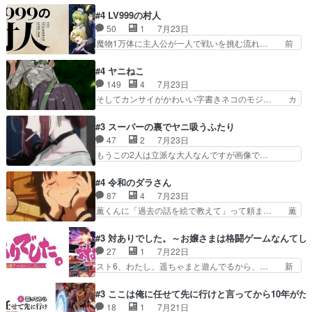
的に1～2話でスルーしたことだ… これは本作に
いの良いお兄ちゃん！！現場も楽しかっ… 第３話
#4 LV999の村人
限ったことでなく、最近のアニ… 東山朱莉
をｄアニメストアで視聴しました。視… ローデン
50
1
7月23日
（AkariHIGASHIYAM… こんなに可憐で可愛い泣
王国ホーバン領を訪れたアーク一行… 1期に引き
魔物1万体に主人公が一人で戦いを挑む流れ… 前
き虫メイドが僅か3…
続き２期にも出演させていただけ… 1期の頃から
半は魔族へ恨みを持つだろうパルナの強い… 両親
思ってたんだけどヒロインのエ… 依頼を受けて問
を魔物と人間に殺された鏡の生い立ち。… 勇者た
#4 ヤニねこ
題解決特筆する事は無いが、… 今週もありがとう
ちを信じてアリスを預ける、鏡を信じ… 勇者パー
149
4
7月23日
ございます耳がヒクヒクな… 時計台に登ってるの
ティが仲間になった！？会話が通じ… 鏡の過去、
そしてカンサイがかわいい字書きネコのモジ… カ
見ると挟まれないか心配…
辛すぎて胸が苦しくなりました…… 最初、勇者パ
ンサイねこさん、魅力的な姿と表情が可愛… お前
ーティは対話すら拒んでいたが… ちょ、またタカ
は『ちんこ』によってリミッターが外れ… 今回は
#3 スーパーの裏でヤニ吸うふたり
コちゃんの性別が間違えられ… 鏡の両親がモンス
汚い要素あまりなく普通にギャグアニ… あとアイ
47
2
7月23日
ターと人間にそれぞれ命を… 胸が苦しくなるほど
キャッチが釈迦だったの本当に最高… まー、今回
もうこの2人は立派な大人なんですが画像で…
鏡くんの過去がとても残…
もコンプライアンス違反にどこま… 達郎のオチに
色々と察して見守る店長さすがです。そして… こ
は笑った慣れてくるとオチの出… 「君が下品なア
こ叡智でセクシー！ミストふっかけて嗅ぎ… あい
#4 令和のダラさん
ニメが好きでも大丈夫だよ」… あんな事こんな事
かわらず山田さんと田山さんが同一人物… 今さら
87
4
7月23日
いっぱいさせられちゃうこ… 妹ネコちゃんのバー
だけどずとまよのOP合ってるね。首… 佐々木と
薫くんに「過去の話を絵で教えて」って頼ま… 薫
ガーにタバコ入ってるの…
田山さんにロマンスの香りが漂って… 佐々木さん
にとってダラさんはもう一人の…おっぱい… 遂に
と田山さんのやり取り見てるこっ… 二人の関係が
シリアス展開になるかと思ったら全然そ… 薫が通
#3 対ありでした。～お嬢さまは格闘ゲームなんてし
「ただのヤニ仲間」から「ちゃ… 田山から消臭ミ
うは応神町立応神北小学校一方、日向… 思ったの
27
1
7月22日
ストを戴いてお礼返しをして… からかったつもり
と違う刺客出てきたwwただ関西弁… とエピソー
スト6、わたし、遥ちゃまと遊んでるから、… 新
なのに、思いもよらない佐…
ドの進みにおどろくけど、気持ち… ①作文の定番
しく先輩キャラが対戦相手として増えたこ… ま
「将来の夢」地元志向が強くな… さすがにてこ入
ぁ、こんな都合よく格ゲー女子が集まるか… 規律
#3 ここは俺に任せて先に行けと言ってから10年が
れしてきた。ミステリアスな… 弟くんから昔の話
違反は許さない人かと負けず嫌いの可愛… 何かに
18
1
7月21日
を絵に描いて！と言われた… 神をも恐れぬ姉弟と