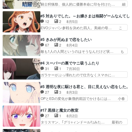
汚職を突き止めるべくバトーの指導… やまとん1
騎士狩猟祭、個人的に優勝本命に印を付けた… 細
グ今週の『有能な…
号はどこの部分で使うのだろう？… 日本とロシア
かい設定を考えるのが面倒な時は古代魔法… エル
が絡む政治の話かつ色々な用語… 第５話を
ナがチートすぎる笑アルは最初から自分… プラネ
#5 対ありでした。～お嬢さまは格闘ゲームなんてし
primevideoで視聴しまし… 前回同様『イノセン
ット・ウィズ展開アツいな「騎士狩猟… 麦茶どこ
12
2
8月5日
ス』を含む押井・神山版… 第５話「EPISODEラ
ろかタイトル通り麦茶の出涸らしぐ… 第５話を
EVOジャパン参戦を決めた四人。美緒の母… こ
ストの母親の気持…
ABEMAで視聴しました。視聴に… 復讐に燃える
の作品に唯一足りないと思ってた(無くて… 見た
吸血鬼兄弟の弟ですいいキャラ… クリスタ皇女
目は気品溢れてるのに中身は…美緒ママ… テー
#5 きみが死ぬまで恋をしたい
が“萌え”なのでこの娘が皇帝… ウサギ好きそうな
マ：格ゲー大会に行くには？感想は、美… 大会を
67
2
8月4日
王女殿下がかわいい。幼馴… ついに始まった狩猟
前に格ゲー熱が高まる一方、百合の本… 東京で開
敵も1人の人間というのはそうなんだけど状… も
祭。エルナの活躍で上位…
催される格ゲー大会に参加すること… Japanに向
う着れないからってどういう意味だろうな… ミミ
けて外泊届にサインをもらっ… 長崎から大会のた
を人間に戻して欲しいでも自分達が代わ… ご視聴
#4 スーパーの裏でヤニ吸うふたり
めに東京へ!/でも観光よ… 旅の支度全部やってく
ありがとうございました見るたびに切… 誰かと思
31
1
7月30日
れる先輩、なんだかん… 第５話をｄアニメストア
ったらちゅー先輩か。しれっと相方… 第５話感
ガラケーがぶっ壊れたので仕方なくスマホに…
で視聴しました。視…
想：コ□した相手にも家族や…､戦… つらい回
佐々木さんとは同い年くらいに思ってたけど… や
だ……つらすぎる……。エスタ先輩… 今週のシー
はり出オチ感が否めず、エピソードの打率… 田山
#5 透明な夜に駆ける君と、目に見えない恋をした。
ナとミミも可愛かった2人の関係… 確かに相手に
さんが佐々木さんに沼っていく…こんな… 佐々木
27
3
8月3日
も家族や大切な人はいるけど、… 白シャツが作業
さん、腕フェチなんですね笑最近まじ… 佐々木が
OPとEDの変化が象徴的前話でかけるには… 小春
着みたいなもんなんですかね…
ガラケーからスマホに変えるって、… もうドラマ
の透明なモヤのかかった世界。どんな女… そう
版孤独のグルメファンコンテンツ… 「お腹冷えち
か、こんな風に見えてるのかぁ。かける… 完全な
#17 黒猫と魔女の教室
ゃわない？佐々木さんの優しさ… 先行で見た時よ
両片思いになりましたねぇ…OPとE… 余計な物
27
1
8月2日
り2人のやり取りに癒しを感… ABEMA版の7〜8
は描かず白く靄がかった小春ちゃん… 光も感じな
タリスマン、｢グリ○ィンドール!!｣みた… 最初の
話佐々木が実年齢以上…
い完全な盲目なんやね…おめかし… 母役に能登さ
障害ゴーレムを全員で力を合わせて倒… アリアは
んって禁じ手使ってきたー！E… 今回は小春視点