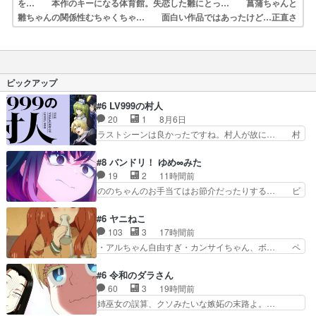
を… 本作のキーになる体育館。失恋した雛にとっ… 菖蒲ちゃんと
雛ちゃんの関係性むちゃくちゃ… 面白い作品ではあったけど…正直さ
ぁまずメ… 俺氏、雛さんとともに粒子化(雛さんを巻き… 雛の涙
につられて菖蒲も泣きそうになるとこ… 等身大の高校生の恋愛、部
活、キラキラな毎… 菖蒲が理解できないのも、匡が物凄く察しが…
ピックアップ
#6 LV999の村人
20
1
8月6日
ラストシーンは良かったですね。村人が故に… 村
人のレベル上げは鬼モードフィンガーシリ… アリ
スと10年後に結婚の約束をした鏡ずっ… カジノ
#8 バンドリ！ ゆめ∞みた
スタッフ募集するも集まらない更に追… 王命でク
19
2
11時間前
ルルの監視をすることになったデビ… 最強の村
ののちゃんのお手当てはお節介だったりする… ビ
人・鏡との出会いで少しは変わった… やはり何か
オラの立ち回り害悪すぎるお近づきの印が… ・律
悲しい過去がありそうな。鏡のも… パルナの魔族
っちゃん明るくなったね♪・メンバーの… 一難去
#6 ヤニねこ
への恨みは根深そうやね姫を舐… 新キャラが登場
ってまた一難、律がビオラの呪縛から… 「私はあ
103
3
17時間前
早々変態扱いされてる件。タ… まだまだお元気そ
なたが嫌いなんです」「バンドやめ… 何が起きて
・アルちゃん自由すぎ・カンサイちゃん、ボ… ペ
うなお声で……不意打ち過…
いるのか！？次週、みゅーたいぷ… ビオラ様、律
ンペンねこ、見た目も言うことも完全にス… アル
ちゃんを奪うのではなく敢えて… 助けたい気持ち
ねこが徘徊して江の島まで行ったので大… 毒気が
#6 令和のダラさん
はあるでも、それだけじゃど… あられ等の学校へ
ない普通の話（当社比）だった最初の… 居酒屋の
60
3
19時間前
転校してきた律の歓迎会が… そろそろ解散イベン
名前は江田島みんな極貧生活かと思… 今回も味わ
姉巫女の誤算、クソみたいな嫉妬の末路よ。…
ト発生かなっと思ったけ…
い深いにゃーたちであった。江ノ… ヤクねこと大
私、そんなに日頃からガンガン言うてないで… こ