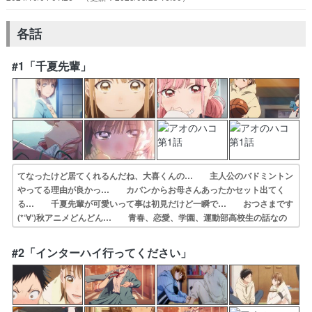
各話
#1「千夏先輩」
てなったけど居てくれるんだね、大喜くんの… 主人公のバドミントン
やってる理由が良かっ… カバンからお母さんあったかセット出てく
る… 千夏先輩が可愛いって事は初見だけど一瞬で… おつさまです
(*‘∀‘)秋アニメどんどん… 青春、恋愛、学園、運動部高校生の話なの
で… でろーんさんかわいいねぇ嬉しいねぇほんと… 前情報ほとん
ど入れずに見てたけど、全てに… 観ててちょっと恥ずかしくなってし
#2「インターハイ行ってください」
まった…… 原作は三浦糀氏による漫画作品、既刊17巻…