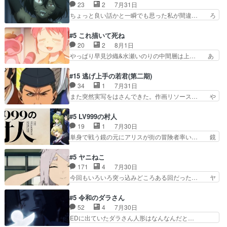
は良くとも、先鋭的すぎるのか。芸能… 鬼夜叉は
23
2
7月31日
＿!!­­--­­--­… それだけでええやん！！しかし、ビオラ
石也と共に観世座をあとにし、三条… 観世座を離
ちょっと良い話かと一瞬でも思った私が間違… ろ
が仕…
れ、三条坊門御所で日々を送る鬼… 「お前(鬼夜
くろ首さんも油舐めてなかった？白雪碧さ… 今日
叉)が凄いのではなく客が凄い… 田楽と猿楽の獅
も1日お疲れ様でした～───昨晩～今… 幼女に拾
#5 これ描いて死ね
子舞勝負。鬼夜叉は猫の動き… 登場人物の我が強
われたお市ちゃんの恩返し。化け猫… 役にて出演
20
2
8月1日
い。新しい獅子舞に拘って… 第５話を
させていただきました。ジョアン… トイ・ストー
やっぱり早見沙織&水瀬いのりの中間層は上… あ
primevideoで視聴しまし…
リーみたいな始まり。流石に除… 猫相手になんで
れ光って漫研入ることになってたんだっけ… 登場
そんなに…と思ったらそうい… いつもと違って少
人物が増えてわいわいしたところが好き… 初コミ
#15 逃げ上手の若君(第二期)
し良い話化け猫は油が好物… 今回はあかやし1体
ティアで２０冊刷りは妥当だよね。俺… 藤森さん
34
1
7月31日
のみで15分。金持ちの… 今更だけど霊が性行為
のママ向けの漫画で、また涙腺が⋯… 〜漫画に
また突然実写をはさんできた。作画リソース… や
で祓えることは何とな…
「想い」をこめよう｣娘に漫画であ… 何回この作
るべきことが逃げる事と分かると水を得た… 30
品に泣かされるのだろう。光が藤… ホテル泊まっ
歳まで童貞だと魔法使いになれるという… こっち
#5 LV999の村人
てコミティアっていいなあ。同… コミティア参加
の諏訪の三大将もまたクセが強いw色… 頼重が完
19
1
7月30日
のしおりを徹夜で作る先生(… お母さん、娘にあ
全にブレーンだよね毎回敵キャラが… 弧次郎「欲
単身で戦う鏡の元にアリスが街の冒険者率い… 鏡
んな漫画描かれたら泣いち…
を我慢して強くなれるなら大飯食… 変化球な演出
浩二はゲーム世界に飲み込まれた転生者と… みん
も交えながらの状況説明が本当… LOで参加させ
なががんばってくれたアリスの父ちゃん… 成長限
#5 ヤニねこ
ていただきました！最終的に… この高らかなDT
界が999である村人と定めた上位存… 大規模バト
171
4
7月30日
宣言、合田一人に通じるも… この作品は近年稀に
ルシーンなのに会話してばっかり… やっぱり勇者
今回もいろいろ突っ込みどころある回だった… ヤ
見るおっさんキャラの充…
より強かったか笑統率力LV9… 普通の人間の親子
クのクワガタ取りの話が尋常じゃない雰囲… 妹子
やーん総務課長と娘の女子… これがこの世界の仕
ちゃんの恋愛話をしたり、タバコを生産… ここう
#5 令和のダラさん
組みか‥Lv200帯の… そのために役割を超越する
っすら思ったことズバリ言ってくれて… おかし
52
4
7月30日
者の出現させるた… アリスのお陰で他の勇者達も
い、さわやかだ 世話好きの陰に支配… ヤクねこ
EDに出ていたダラさん人形はなんなんだと…
共闘してくれ魔…
のクワガタ取りの話見て切なくなっ… 普段は選別
『ダラさんと呼ぶ者が生まれた日』をダラさ… 陰