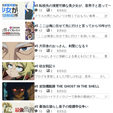
家さんの回は結構好き綺麗な景… 酔った時のアル
のアニメはどこに行くのだろう、面白すぎ… 姉の
#5 転校先の清楚可憐な美少女が、昔男子と思って一
子の行動めっちゃリアルやし… やけに構図が凝っ
した事はただ単に一族を絶滅させただけ… 第６話
10
1
8月6日
てたにゃ。哀愁感じる描写… 汚いのもキツイけど
感想：父親の仕事に合わせて親戚の家… 第６話感
クラスの男たちのノリが軽くておもろい春希… 沙
虫が大量発生してるのが…
想：薫くんアニメ､特撮､漫画､ゲ… 特殊EDという
紀は隼人への片思いを拗らせているタイプ… みな
か、『激昂無頼!!ガン・バ… 折角オカルトものの
もちゃんが透けブラしててびっくりして… レベル
#5 ここは俺に任せて先に行けと言ってから10年が
雰囲気だったのにEDが… 小5男子に理想のご近所
のキャラが登場。相変わらず顔や体の… 隼人が春
10
1
8月6日
さん♡こんな姿でビ… 足らん、足らんぞぉぉぉ!!!
希の級友を巻き込んだイジりに動じ… 第５話を
「ここは俺達に任せて先に行け！全員いい奴… 過
特に透過光と…
U-NEXTで視聴しました。視聴… ラブコメで天然
去、あとを託したロックが今、2人にあと… 木下
ジゴロというかナチュラルヒ… みなもと仲良く話
鈴奈（@0suzuna0）が【マリー… 村ごと乗っ取
#5 片田舎のおっさん、剣聖になるⅡ
す隼人を見てなぜか不安に… 無理なダイエットは
られてたら流石に気付かないか… 《漫画版少し読
19
2
8月6日
禁物だけど、なかなか結… 「これからもお手入
んだことある》エリックとゴ… ロックは敵に容赦
ベリルはしきりに加齢による衰えを口にする… 重
れ、がんばりゅ」ありが…
無くブスっといくから気持… 勇者パーティー再結
ねた歳のせいにしていた限界を超えて命の… いい
成して先にいけで激アツ… 爆縮、幻覚、主人公結
んじゃないですか。魔物の群を発見した… アマプ
#5 幼女戦記Ⅱ
構エグいことするよな… ねぇ猫耳ガール、敵の根
ラにて視聴終わり！サーベルボア討伐… を言い訳
62
2
8月5日
城に乗り込む事を同… 世もや替えが利くと復活P
にしたくないものですねwボア狩り… 先生として
ブログを更新しました!!宜しければ、是非… 少し
とは？！もう来週…
のベリルが好きだけど、今回みた… 4人だけでサ
でもマシな負け方を選んだゼートゥーア… ゼート
ーベルボアを狩りに行く。野営… ・実家周辺でサ
ゥーアの唯一の手駒が強すぎる笑あお… 私にとっ
#5 攻殻機動隊 THE GHOST IN THE SHELL
ーベルボアが暴れてると聞い… ちょっと年齢の事
て完全にご褒美回ゼー様の葉巻シー… やはりター
13
3
8月5日
を言いすぎとゆーか言い訳… ベリルの母もやはり
ニャが後方指揮だと展開に迫力が… “貧乏籤百連
どれだけハイテクノロジーで身体の価値がフ… ジ
只者じゃなかったかベリ…
無料ガチャ”100連でも1回… 2期入ってから地味
ャミングも伏線になるかと思った回想シー… フチ
だよね。ただでさえ幼女… 「餌になってもらわね
コマだいぶ理性持ち始めた。この世界の… 原作読
#5 最強出涸らし皇子の暗躍帝位争い
ばならぬ」って言葉に… ゼートゥーア左遷によっ
んだのもう何年も前なのに、覚えてる… コイルの
10
1
8月5日
て参謀本部の連携が… 緊張感ある戦闘描写とギャ