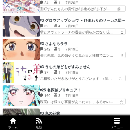
んキュンが増えていく展開に毎回わく… ちょこっ
24
1
7月20日
故の悩(独自のおっぱい論… 鉄板中の鉄板、性転
と書ければと風が吹き手元にあった… 』は、率直
室町ずんだもんの覚悟は3歩進めば2歩下が… 前
換と酩酊ネタの二連発(…
に言って脚本と演出が悪いと思う… 小春の目が見
回の白拍子の死といい今回の”まぐわい”… 世阿弥
えなくなったのは先天性による… 冬月の前向きさ
が主人公の漫画がアニメになったらし… 壮絶だっ
#3 グロウアップショウ ～ひまわりのサーカス団～
と、空野の億劫さがリアルだ… かけると小春、二
た…30分で2時間の映画のように… すべての表現
32
4
7月20日
人が一緒に過ごす時間が描… ヒロインの目が不自
がピタリと揃った傑作本当に素… たまに現れて謎
雫とスヴェトラーナの過去が明らかになり現… こ
由だから音を大切にして…
のアドバイスをしてくれるお… 可愛いキャラデザ
のアニメは足首を休ませるという事を知ら… 愛知
からは想像できない顔芸、… 父、大舞台へ立つこ
県豊川市付近が舞台なのか～現地にも出… 前回に
#3 さよならララ
とが決まる。更に父から… 再び鬼夜叉を導く、素
引き続き、今回もおぱんつであります… キャラク
242
3
7月19日
性不明の彼の名前を知… 恵まれた身分に甘え、修
ターが可愛いのはもちろん、ストー… 皇ではなく
長浜先輩、気の強そうな見た目と性格でニン… サ
練を怠るキャラは苦…
ひまわりを蔑ろにして皇に乗り換… 傷跡なんか、
ブタイがええよね〜関西弁が凄くちゃんと… って
見せたくない自分の力量を超え… エロいところ以
なったからユリ確定！＼(^o^)／ラ… プロローグ
#3 うちの弟どもがすみません
外あまり見どころがない。1… いや～、めちゃく
的な１話、２話からの浮世離れし… 茉里のボクシ
37
1
7月18日
ちゃおもしろいね。瑞佳は… キャラデザが映える
ングにかける真摯さ格好良かっ… 今回はゲストが
ご相談いただきありがとうございます！<源… こ
のは勿論だけど脚本に歩…
２名！ワンピースの作画さん… あほって言う茉里
こまで見てきて糸ちゃんの声がキャラとす… 糸が
がかっこいいよあほララは… 唯一の理解者だった
家事を頑張り過ぎてテストの結果が酷く… 糸ちゃ
#25 名探偵プリキュア！
母親を失い、アウェーの… ３話の地味に好きポイ
んと源くん、類くんのお買い物シーン… ３話にし
160
3
7月19日
ントは、冒頭でララが… ボクシング部部員たちの
てもう普通に物語が楽しみになっち… 類くんの将
現実には様々な事情があった末に、るるかの… だ
設定を公開！辻さん…
来の夢が微笑ましいまだまだ甘え… 前髪ぱっつん
からるるかが「まどろっこしい」と称され… エク
金太郎な糸ちゃんがお母さん役… 子供達だけで生
レール編の始まり、エリザさんの回で「… 「マジ
#3 鬼の花嫁
活するようになってからの話… 最後の「かわい
ラ」と言えば同時上映の「公タロウ」… キュアエ
88
2
7月18日
い」の破壊力よ…あれは成田… 糸と4人の弟の関
クレールはやっぱりくれあだったか… エクレール
家を出て祖父母の幼女になることを決意した… 花
わり方がどう変化していく…
ホーム
最新
メニュー
は誰だ編、遂に答え合わせの時だ… これで自分も
嫁を傷つけたら許さん、今回見せた氷の表… ツッ