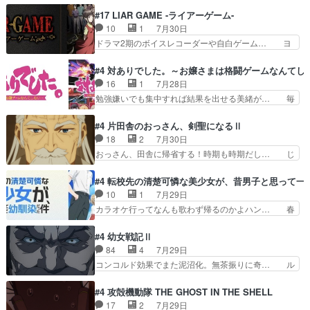
された4～600レスを2,30… 隠し方が密売人のそ
惨な過去がきっちり現代に継承されている… ダラ
#17 LIAR GAME -ライアーゲーム-
れww唐突な作画力の正… なんか今日はかなり一
さんと姉弟の母との出会いの話やはりダ… ダラさ
10
1
7月30日
瞬で終わっちまったっ… 先週と比べてまだまとも
んの過去話も佳境…げに恐ろしいは人… 第５話感
ドラマ2期のボイスレコーダーや自白ゲーム… ヨ
に見えた。4話は過…
想：２人の過剰な貢ぎ物?の礼とし… 第５話感
コヤは人間の弱い所をつくのが抜群に上手… 昼の
想：姉のお誕生会にダラさんを招待… 部分的に時
国の奴らも馬鹿が多いが、夜の国も同じ… ご視聴
#4 対ありでした。～お嬢さまは格闘ゲームなんてし
系列が4話と入れ替わってるのね… こんなデカイ
ありがとうございました来週もよろし… 握った◯
16
1
7月28日
のどうやって運ぶんだよ！？姉… ダラさん、人型
治郎（中の人的に）仲間であるプレ… ヨコヤの頭
勉強嫌いでも集中すれば結果を出せる美緒が… 毎
形態にもなれるんか!?w髪…
の回転の速さと人間の心理を利用… 夜の国のヨコ
晩スト６対戦を楽しむ４人。だが、期末試… どん
ヤ支配がますますひどく……。… ヨコヤは飴と鞭
なゲームも相手が強すぎるとやる気無く… テー
#4 片田舎のおっさん、剣聖になるⅡ
で夜の国の独裁支配を強化、… やはりヨコヤいい
マ：テスト勉強と大会感想は、美緒がテ… すげー
18
2
7月30日
ですね。昼の国が勝てる流… 役で出演いたしまし
ーーーーーーーー良い……。女性声優… 深夜の格
おっさん、田舎に帰省する！時期も時期だし… じ
た。次回も緊張が止まり…
ゲー対戦よりテストの方がよっぽど… 真剣に授業
いさん、ベリル、副団長、年長者が強い順… 底知
を受けて、夜は珠樹の部屋で格ゲ… 来たる定期テ
れない爺さんには夢が詰まってると思う… クル
#4 転校先の清楚可憐な美少女が、昔男子と思って一
ストに向けて勉強会！美緒ちゃ… 受験勉強と戦闘
ニ、ヘンブリッツ、ミュイと一緒におっ… 帰省、
10
1
7月29日
の2択なら戦闘を選ぶ娘w美… 勉強嫌いでバトル
お供ヒロインはクルニ。順番的には確… 父親から
カラオケ行ってなんも歌わず帰るのかよハン… 春
を選ぶって、ひぐらしの沙…
手紙が来た。サーベルボアの退治の… ここでヘン
希ちゃんの私服、めっちゃ可愛いぞ！！！… どう
ブリッツくんが同行するのが変で… ・ベリル、実
やらあの女優さんが春希のお母さんのよ… 春希ち
#4 幼女戦記Ⅱ
家に帰ることに・ベリルはミュ… おっさんの親と
ゃん姫ちゃんに野菜の子も凄え可愛い… 隼人くん
84
4
7月29日
なるとお爺ちゃんだよね孫扱… ・ベリル、実家に
のスマホを買いに行ってたけど完全… 第４話を
コンコルド効果でまた泥沼化。無茶振りに奇… ル
帰ることに・ベリルはミュ…
U-NEXTで視聴しました。視聴… スマホを買うた
ーデルドルフ中将自らが行う煙草と葉巻は… ブロ
め、都心で待ち合わせをした… OP曲きっかけで
グを更新しました!!宜しければ、是非… 計画通り
#4 攻殻機動隊 THE GHOST IN THE SHELL
見始めてたけどなんだかん… いきなりシリアス展
にはいかないね笑やり遂げた(ほぼ… 今回もター
17
2
7月29日
開ぶち込んでくるじゃん… 春希の家庭事情は複