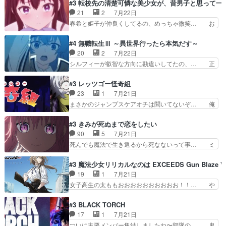
2029年の科学文明について我々の世界… まず、
#3 転校先の清楚可憐な美少女が、昔男子と思って一
然にに求めていたのは頭の… 主人公含めどいつも
効果音がいい。私が思うに、銃撃戦が… いきなり
21
2
7月22日
こいつもカラフルなだけ… 跡継ぎ候補多すぎるw
のハラハラ感。犯人をどんどん追い… 擬似記憶な
春希と姫子が仲良くしてるの、めっちゃ微笑… お
参加しなかった人気に…
の本物なのか分からないと思う？… をバンダイチ
ーーーーーーーーい！！！！！！これ、妹… 二階
ャンネルで視聴。いやはや、ア… 1990年代の
堂さんが女性だってことみんな知らなか… 姫子さ
#4 無職転生Ⅲ ～異世界行ったら本気だす～
OVAならアリかな。ICT… 冒頭のアクションから
んと三岳さんがラストに姫子さんのお… 初めて夜
20
2
7月22日
釘付けだった。皆人形… ひとつの単体の作品とし
のコンビニに行った隼人と姫子は偶… こういう学
シルフィーが叡智な方向に勘違いしてたの、… 正
ては悪くないと思い…
園物のラブコメ元々好きだから設… にしても妹は
しい意味での淫乱だと思うギースいい顔に… をバ
普通にハルキに嫉妬せず仲良く… ３話に「三岳長
ンダイチャンネルで視聴。リーリャさん… なんか
#3 レッツゴー怪奇組
久」役で出演してまーす！み… 隼人の家庭は隼人
腹立つなぁルーデウスめ…これでエリ… トレント
23
1
7月21日
に家事の負担がかかってい… 三岳さんが隼人にと
は後に何らかの際に活躍するんやろ… アイシ
まさかのジャンプスケアオチは聞いてないぞ… 俺
って妹扱い止まりそうな…
ャ、、、なんと末恐ろしい妹なんだ！… ルーデウ
んちの押し入れどーなってるんだよー？あ… メチ
スが財宝の取り分をもらうときに多… 残り湯なら
ャ子の従姉妹シュラ子登場。主人公眼福… 跡目争
#3 きみが死ぬまで恋をしたい
しゃあない。狂犬かくましいつ来… 本作はぬるい
いの新キャラ登場で、今回はシュール… めちゃ子
90
5
7月21日
ハーレムではなく、真面目に一… エリスはしばら
のいとこかわいい今回主人公の驚き… メチャ子を
死んでも魔法で生き返るから死なないって事… ミ
くEDだけやね。アイシャ、…
くしゃみと鼻水が止まらなくなる… お父さんに押
ミ不在の際のシーナ、アリとセイランとの… ミ
し付けられた本独特やし、おま… シュラ子ちゃん
ミ、最後のその顔は怖いよ...。てかタ… もはや人
#3 魔法少女リリカルなのは EXCEEDS Gun Blaze Ve
をちびっ子にしたあの玉、も… 半裸の警官の方が
間なのかも怪しい戦闘シーンがない… 今話第LO
19
1
7月21日
怖い。ライバルキャラかわ… 霊媒師が人の肩に霊
／原画で参加させていただきまし… 皆大好き、ロ
女子高生の太ももおおおおおおおおおお！！… や
を乗せるな笑なんてモノ…
リの全裸だーーーーーーッッッ… シーナとミミが
っぱり、そんなはまって見てる感じでは、… 『久
友だちになってよかった。ミ… ダークな世界観に
瀬シイナと夜海トワ』今回はフォロワー… なのは
#3 BLACK TORCH
芽吹く百合の花。ミミ(c… ルームメイト1ヶ月経
と出逢い炎の魔人の能力を人類の為に… ・シイ
17
1
7月21日
ってシーナがミミの人… もう後戻りできないぞ」
ナ、トワと出会う親近感を感じる2人… 篠宮マナ
ついに主要メンバー集結しましたね〜部隊の… 鬼
してくるとは思わん…