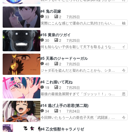
んの手品回であり水着回ね。瑞佳ち… 売り上げが
に板野サーカスはプリキュアで見れるとは… あん
上がっても借金返済へで何故か海… 父親のスパル
なはプリキュア仲間には自分が未来から… の活
#4 鬼の花嫁
タ教育のせいで瑞佳がヒモカス… 伊万里ちゃんの
躍、敵を圧倒ってのはおおよその流れだ… キュア
33
2
7月25日
人前での苦手意識を抱えなが… 第４話をｄアニメ
エクレール初変身＆初戦闘。プリキュ… キュアエ
実際にこんな感じで運命の人に気付けたらい… 柚
ストアで視聴しました。視…
クレールは強いが力を制御できない… キュアエク
子は玲夜の屋敷に住む事になり使用人達は… 運命
レール可愛く最強つよい!!!!… 緊張感があるけどピ
の花嫁は一見すると甘い夢、理想の天国… 玲夜さ
#16 黄泉のツガイ
ッコロで始まってちょっ… バカおもろいやん
んのご両親の登場ですこの世に数多い… 玲夜のお
30
2
7月25日
www実質まどマギやんけ… しかも実質的にエク
父さんが石田彰だったことに驚きを… 主人公自分
何も知らない子供を殺して天下を取るような… イ
レールが倒したビルであ…
の立場わかって無さすぎやしまた… ヨミツガと
ワンの刀が斬った者の中にまさかの…影森… 激し
BLEACHは完全に豪華な展開… 透子ちゃん、柚
いバトル回の最後に、予想外の引きシン… これっ
#5 天幕のジャードゥーガル
子にも優しいし可愛いしこの… ユキノさんから玲
て作者が描きたいのは"ユルの物語"… デラさんの
40
2
7月25日
夜の父親の話で、そのイメ… あやかしの頂点に立
秘密がちょっとわかった回、正直… 左さんと刀持
ジャダ石を盗んだと疑われたことから、シタ… 今
つ鬼龍院家の現当主が息…
ちさんが対決♪あとどこぞのじ… 何処も彼処も言
回のシタラは表情が豊かで、モンゴルでの… だい
ってる事が全部嘘じゃ無さそ… 戦況が目まぐるし
ぶややこしいことになってたオープニン… テンポ
#4 これ描いて死ね
く動いていてずっと胸が熱… 同時視聴｜
も良いし毎話良いところで引くから全… 盟友ドレ
19
2
7月25日
DaemonsRealm｜リア… これまで騙していた東
ゲネ后との出会い。次週のドレゲネ… さて、登場
最後の最後急展開すぎて「ゴッッッ！！」っ… 思
村を捨てて新郷家に来…
人物多いけどついていけるのか私… 今回は遂にド
ってた以上にセリフとかしっかりした漫画… 今回
レゲネ登場という話彼女の在り… チャガタイ兄さ
は泣かなかった！漫画描きのハウツー回… この作
#14 逃げ上手の若君(第二期)
んがめっちゃ可愛かったなド… まさかの展開にめ
品はこういうのをズバッとキメるの上… 藤子不二
34
1
7月24日
ちゃくちゃテンション上が… チャガタイの所へ密
雄に親しんだ人にはとてもフィット… 赤福のヌル
今回輝いたもう一人の亜也子天然「武闘派」… 今
偵に行ったはずがドレゲ…
ヌルした動きとかネームを褒めら… 漫研が気にな
回は強敵小笠原貞宗と時行の対面内容盛り… 言い
って仕方ない先生がかわいい。… 漫画のノウハウ
逃れすら逃げ上手亜也子のアシストに支… そう
#4 乙女怪獣キャラメリゼ
から新たな仲間まで。本作品… 今回エンディング