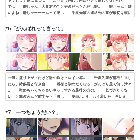
トでしょ！遂に見つ… こう言う感じで同居バレて欲しくなかった
で… 雛ちゃん、大喜君のこと好きだったんだ…雛… 雛ちゃん可愛
いよね！雛ちゃーーーんって感… 千夏先輩の連絡先の事が最初は頭に
あったか… 秋アニメ一言だけ感想しますあの初々しい感… パッと
試合に勝ってさっそく千夏先輩と水族… 雛は大喜が好きで、大喜は千
#6「がんばれって言って」
夏先輩が好きで… 匡のおかげで千夏との水族館デートをゲット…
一気に盛り上がったけど雛の負けヒロイン感… 千夏先輩が部活引退し
たら、猪俣君と付き合… 雛様と崇めたくなる…がんばり屋で何て清々
… 雛めちゃくちゃ良いキャラすぎる最後の方の… 気づきたくな
い、と塞ぎ込んだ前半から「勝… 第5話より、もう着いた。そいえ
は、千夏と… 最後の千夏先輩のシーンに謎の違和感が…わ… "気
づきたくないんだって"其の気持ちに戸… 一人で背負い込み、皆の前
#7「一つちょうだい？」
では明るく振る舞… 負けヒロインが脳破壊されてるのを見ると脳…