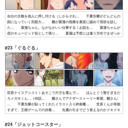
自分の主観を他人に押し付ける（しかもそれ… 千夏先輩がどんどんの
顔になっていく四股大… 雛が菖蒲の指摘を素直に認めて現状を話し
た… 菖蒲ちゃん、なかなかいい仕事する！お話を… 菖蒲ちゃんが
恋のキューピッド役として張り… 菖蒲は予想とは違う方向でまぜっか
えしに来… 今回仕上がりいいなと思ったらWITの制作… 合同合宿
楽しそうだなこんな合宿したかった… 勘違いもするけど意外と鋭い菖
#23「ぐるぐる」
蒲意外と考え… ついに始まった合同合宿…。帰国子女の松岡…
匡君ナイスアシスト！あそこで片方を選んで… ほんとぐう聖すぎるだ
ろメガネくん…（何話… 雛さんでアナザーストーリー希望。雛さん/
… 千夏先輩が貼ってくれたイラスト入り絆創膏… 笠原くんが有能
すぎて、王様ゲームでの決着… 先週の引きでどう答えるのかドキドキ
させて… Fight!!可愛い笑絆創膏がポケットか… 王様ゲームの行く
末は意外だけど納得の終わ… 自販機のある通路を反対側から見たとき
#24「ジェットコースター」
部屋… 千夏に裾掴みされたいカットバン貼ってくれ…