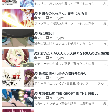
一生懸命になっている女の子はかわい… 先の一件
セルリス、思い込みが激しくて草でもめっち… わ
ダラさんのコメディかと…
で綾と美緒は親しくなる。厳しい寮… 体育会系み
ーい、可愛い男の子キャラが出て来た～♪… 隠し
たいな点呼が行われるお嬢様学校… ３話、このタ
子前提から離れないセルリスちゃんゲル… 顎ヒゲ
#3 片田舎のおっさん、剣聖になるⅡ
イプの作品によくある『努力型… 格ゲー専門用語
生えたゴリラ系中年おっさんが男に会… どうあが
33
2
7月23日
が９割方分からんけど、俺は… 取り締まる側を仲
いても弟認定。ニワトリファイター… ここは俺に
アマプラにて視聴終わり！フィッセルの秘剣… 影
間に、これは強い。4人そ…
任せて先に行けと言ってから１０… ちょっと奇妙
のように実体のない敵は人間相手と違い、… ・魔
な新キャラは、次元の狭間への… 最近のアニメ界
術師学校を突如襲った魔狼はベリルとフ… 老いに
#3 幼女戦記Ⅱ
ゴリラに飽きてニワトリにス… セルリスには見守
対する恐怖ね。恐怖を感じながらミュ… 教頭が藪
45
2
7月22日
り役が居ないとアカンね自… すみませんセルリス
をつつきやがったのかただ、動機は… 今回は何と
戦争の辞め時とコンコルド効果という、なん… っ
萌えでした魔族の男の子…
言ってもフィッセルの活躍がカッ… 人型以外の相
て毎回なってますが、「コンコルド効果」… ミニ
手と戦うのはゼノ・グレイブル… アクション主体
アニメ『ようじょしぇんき2』本編に加… 」はち
#27 君のことが大大大大大好きな100人の彼女(第3期)
で中身がほとんどなかった。… 単純単調な話にな
ょっと無能過ぎんかサンプル数1やん… ターニャ
20
2
7月22日
っちゃってて、、、え？そ… 徐々にわかってくん
が思ってる方向に進まずこれでまた… 合衆国と帝
ナディー先生が厳しい家庭で育ったことの反… こ
のよなぁこれ以上動けな…
国で小競り合い中、同盟国が講和… 戦争は始める
の辺りから原作を見ていないので、ナディ… 自
より終わらせる方が難しいって… 和平交渉のため
由、アメリカ、日本人、国語教師＋新たな… ナデ
#3 最強出涸らし皇子の暗躍帝位争い
にイルドアの大佐がサラマン… 直属の部下ですら
ィー（大和撫子、やまと100Girl… 美しすぎる美
17
1
7月21日
戦争継続派か。。戦争は始… 「（あの量の差が気
しいに美しいは美しすぎてうっ… 25)BP○さん見
新キャラでエルナ(CV内田真礼)登場。ア… アル
になるッ!!!）」ジェ…
逃して26)最高の機能… 前任退職、後任の教師ナ
ノルトがエルナにいじられ絡みする回。… 今期見
ディー。後半いつも… ⑬先生が日本人と看破した
るアニメが多いｗ骸骨騎士様、只今異… 傀儡政権
#3 攻殻機動隊 THE GHOST IN THE SHELL
恋太郎正解らしい… ①次の新キャラは後任の国語
を狙っているのか、弟が皇帝になっ… エルナは
36
3
7月22日
教師…フラグを… どうしてもルー大柴が頭を横切
100%善意で絡んでくるのがやっ… アルノルトが
人形使いとフチコマ革命が話題！大塚明夫サ… 義
る新ヒロイン…
魔法特化で基礎体力は一般人以… これリアル内田
体工場のシーンと女子会での「今の人格っ… ・
家ならヤバイトドメの踏みつ… ラブコメディは突