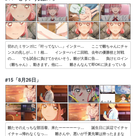
「下心隠して… 後半戦は針生先輩の掘り下げ回からスタート…
切れたミサンガに「叶ってない…」インター… ここで雛ちゃんにチャ
ンスの兆しが…！！相… インターハイ二回戦、去年の優勝校と対戦
の… でも試合に負けてかわいそう。雛が大喜に告… 負けヒロイン
（雛ちゃん）、動きます。他に… 雛さんなんて即OKに決まっている
のに。様… 雛ちゃん強い子可愛い子。告白された大喜は… 千夏先
輩の大事な試合と雛ちゃんの一世一代… 可愛いし、性格もいい。それ
#15「8月26日」
で、思ったこと… やっぱり大喜が「好き」って言ったの聞こえ…
雛たそのえっちな部活着、来たーーーーーッ… 誕生日に浜辺でイチャ
イチャ→帰れなくなっ… 雛さんや、悪いが千夏先輩は持ったままな