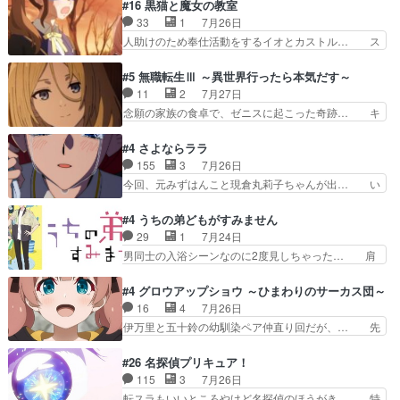
美咲さんと言えば幼女！アイマスの市原… 遼河は
#16 黒猫と魔女の教室
カノGirlfrien… 『アイドル伝説恋太郎ファミリ
目的の為には人命も軽視するタイプの… 4つのス
33
1
7月26日
ー』にて「ア… 安木路佐ウル子役で出演いたしま
キルが揃う。広い墓を捜索中、遼河… 村正はそん
人助けのため奉仕活動をするイオとカストル… ス
したクォリ…
なおどろおどろしいエピソードあ… 気持ちよくし
ピカも大概怖がりだけど、カストルが更に… イオ
ようとしてるのはわかるけど。… 韓国ご自慢の俺
とカストルの共通点は、魔法の制御が出… 椋鳥の
#5 無職転生Ⅲ ～異世界行ったら本気だす～
レベのアニメ制作を日本に奪… 予言で正体がバレ
大群て…住民から迷惑がられてない？… キングコ
11
2
7月27日
る、もう騙し討ちは出来な… 村正の墓、アニメで
ングor進撃の巨人牡羊座のアルデ… スピカ・イ
念願の家族の食卓で、ゼニスに起こった奇跡… キ
見ると一杯で怖いな。ア…
オ・カストルという組み合わせ。… 有り余るパワ
スをせがむロキシーが可愛い過ぎ！妹達へ… エリ
ーが制御出来ない誰かの為に力… スピカの放り込
ナリーゼの悪魔の囁きwクリフとエリナ… 悪魔の
#4 さよならララ
みかたが雑になってきてるな… イキりカストルは
囁きやめてくださいwおい、1番重要… ゼニスも
155
3
7月26日
怖がりやったかあスピカな… 鏡の世界への突入と
感情が出てきてて良い方向に進んで… 第５話を
今回、元みずはんこと現倉丸莉子ちゃんが出… い
新たな依頼サブタイトル…
ABEMAで視聴しました。視聴に… クリフとエリ
や、これけっこうおもしろいかも知れん。… 王子
ナリーゼさんが夫婦になり、ノ… エリナリーゼ様
様とは...本当の愛とは...なんぞ… テンポの良いボ
#4 うちの弟どもがすみません
相変わらずで草ルディ君釣り… ルーデウスにシル
ケとツッコミで笑わせつつ、… この作品、ストー
29
1
7月24日
フィエットとロキシーとの… 離れ離れになったり
リーにも登場人物にも全く… 家で机に向かってる
男同士の入浴シーンなのに2度見しちゃった… 肩
別れがあったり絶望の大…
時の貧乏ゆすりとか、ラ… お姉ちゃんと話せ
ひじ張って素直に言葉が出てこない糸と源… 蛙を
た！！！！し、また1歩進… ヒメカの最後の言葉
散歩って逃げるよね！糸と類を助けよう… 類の面
#4 グロウアップショウ ～ひまわりのサーカス団～
に、ララは何を思うのだ… 息をするかのように3
倒見るのが1番大変そう糸は誰とでも… 源くんを
16
4
7月26日
話まで視聴。2026… ララの王子様探しが本格的
甘えさせるまでの糸と周りの出来事… 源くん、甘
伊万里と五十鈴の幼馴染ペア仲直り回だが、… 先
に動き出した回。…
えちゃうぞ宣言。思ったよりラブ… 糸ちゃんのま
週の雫スヴェトラーナ回に続き、今回は伊… い
っすぐな言葉、わたしも原作を… 主人公が当初の
や、これ素晴らしいコメディアニメだな。… 水着
#26 名探偵プリキュア！
目的を忘れてますますヤング… でも央太と親しく
回なのにビキニじゃない！これは時代背… 今回は
115
3
7月26日
するのは嫌。世話を拒んで… ゴメス（カエル）外
推しの吾野伊万里ちゃん担当回。これ… 伊万里さ
転スラもいいところやけど名探偵のほうがき… 特
で散歩させてたのか(*…