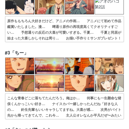
原作ももちろん大好きだけど、アニメの作画… アニメにて初めて作品
鑑賞いたしました。漫… 噂通り原作の再現度高くてクオリティすご
い… 予想通りの反応の大喜が可愛いすぎる。千夏… 千夏と同居が
始まった大喜しかしそれは周り… お揃い手作りミサンガプレゼント！
青春って… 作画監督どこか見てないから分からないんだ… 千夏先
輩が可愛すぎてしんどいひなちゃんは… 千夏先輩の動きがもっそりし
#3「ちー」
てるの好きワン… 無邪気に笑う雛ちゃん可愛すぎたナイスcv…
こんな青春どこに落ちてたんだろう。俺はか… 何事にも一生懸命な猪
俣くんかっこいい好き… ナイスカバー嬉しかったんだね「好きな人
の… 針生先輩もいいキャラしてますね。大喜が感… 次男がバイト
先から帰ってきてんで、これ今… 主人公オレなんか平凡だぜ〜みたい
な感じな… 主人公の前向きでがんばり屋な姿勢は私も見… 針生先
輩の大喜のイジり方がニクい性格は素… なんか…もう全て尊い 自分