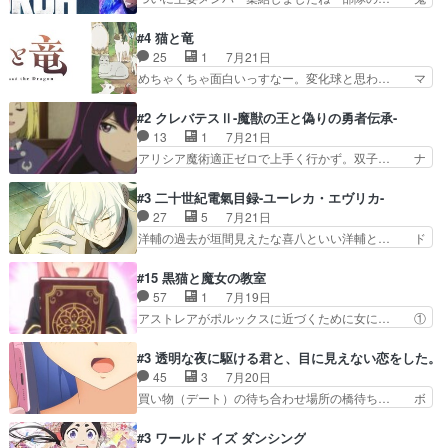
が登場したけど公式サイトに20歳… リリカルな
子母神、桐原との馴れ初めは多分に衝突気… 絵に
のはらしい、人間ドラマが始まり… この2人めっ
描いたようなチョロインだったな。下半… 前回か
#4 猫と竜
ちゃ食うやん魔人狩りチーム強… 人類滅亡寸前ま
ら引き続いてじいさんとの決別の冒頭… あっちは
25
1
7月21日
で追い詰められていたのに、… 第３話をU-NEXT
呪霊でこっちは物怪。忍者っぽいア… 護衛対象と
めちゃくちゃ面白いっすなー。変化球と思わ… マ
で視聴しました。視聴…
なる弐郎を連れて隠密局へ、彼の… →現状展開が
インからローゼマインへ重要回をちゃんと… 何世
王道パターンなので無難という… 保護対象となっ
代もの猫たちの誕生と成長を見守る猫竜… 前回猫
#2 クレバテスⅡ-魔獣の王と偽りの勇者伝承-
た弐郎は鬼子母神一華の護衛… 護衛はお尻一華、
たちで熊退治をしていた中の一匹の猫… と思って
13
1
7月21日
ここは定番やっぱ物の怪の… ①敵は会話してる最
みにいったらクロバネのCV.速水… 「おじちゃん
アリシア魔術適正ゼロで上手く行かず。双子… ナ
中の同乗者を物音一つ発…
は身内に甘い」で、いきなり笑… ガチで素晴らし
イエちゃんが不憫な立場になっててめっち… 自己
すぎる……。長命種によって… 前回巣立っていっ
紹介の時台に乗ってるサラサ可愛いw学… ナイ
#3 二十世紀電氣目録-ユーレカ・エヴリカ-
た子猫たちのその後が描か… 王子の旅の始まりは
エ・シフォンリッツの出番が多くて嬉し… 石田で
27
5
7月21日
確かにそうでしたよね！… リゼロ見終わっちゃっ
こいつワルだな。なぜ大猿に変身した… 2冊目の
洋輔の過去が垣間見えたな喜八といい洋輔と… ド
てほのぼの系がいいか…
トアの書は学長の手に1話冒頭と合… アリシアと
タバタしたけど兄の遺した目録に記された… 洋輔
クレンのソルセインでの潜入生活… 元は勇者だっ
が目録に固執する理由もほぼ明らかとな… これ京
#15 黒猫と魔女の教室
たのにロリ化されて学生にされ… これはいい黒沢
アニだったのかそのわりにはそこまで… 清六兄ち
57
1
7月19日
ともよ。笑いのセンスも合う… ナイエのリアクシ
ゃんと喜八、清六と洋輔それぞれの… 化学的作用
アストレアがポルックスに近づくために女に… ①
ョンが面白い。ローメイン…
に依りて継続して…電池と称すっ… 洋輔、清六の
魔法の図鑑が買えてヘヘーンなスピカ②今… 前半
こと好きすぎだろなんか電気で… 仲間が一気に増
はアストレアの野望による性転換、後半… アスト
#3 透明な夜に駆ける君と、目に見えない恋をした。
えてみんなで物作りで一気に… 作画は最高なのに
レア君の作戦に皆巻き込まれてて草捕… アストレ
45
3
7月20日
話がつまらない。やっぱ京… 天下り式に竹のフィ
アが作った薬によって男女入れ替わ… アルトレア
買い物（デート）の待ち合わせ場所の橋待ち… ボ
ラメントが出てきたのは…
がポルックスのこと好きとは言え… アストレアが
ソボソとつぶやく。カラオケは視覚障害が… 闇夜
ポルックスちゃんに憧れて、変… TS騒動に酔っ
を照らす打ち上げ花火。人混みの中、み… どんど
#3 ワールド イズ ダンシング
払い騒動と賑やかでいいねw… 偉大な父を持つが