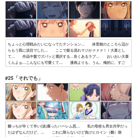
ちょっと心理戦みたいになってたテンション… 体育館のところら辺か
らもう既に涙目でした… ここで振る流れマジかァァァ！！大喜とし
て… 作品中盤でズバッと選択する…良くあるラブ… おいおい大喜
くんよぉ…こんなにも可愛くて… 漫画よりも、うん、俺的に、すご
く、良い、… 雛ちゃん私片想いしてんだっけ？？てくらい… 恋は
ジェットコースター体操完璧人間である… さすがに涙腺崩壊しました
#25「それでも」
感情移入しながら… 雛の恋愛感情のジェットコースター。こんな…
雛っちが辛くて辛い(涙)腐ったハーレム思… 私の母校も男女共学だっ
たはずなんだけど、… これに限らないけど負けヒロイン（雛）側