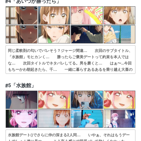
#4「あいつが勝ったら」
も部活に打ち込… 面白かったいい先輩！タイトルの“ちー”っ…
同じ柔軟剤の匂いでバレそう？ジャージ間違… 次回のサブタイトル、
「水族館」モヒカンく… 勝ったらご褒美デートって約束を本人では
な… 次回タイトルでネタバレしてる。男を磨くと… はぁ〜...今回
もちーかわ朝起きたら、千… 一緒に暮らすあるあるを乗り越え大喜の
心持… 絵とアニメーションが綺麗個人的にはメイン… 千夏先輩本
当良い子…そして可愛い！！！大… バド部の公式戦が始まった！大喜
#5「水族館」
君と祥一郎… 大喜は千夏に対し少し嫌な言い方をしてしま…
水族館デート()でさらに仲の深まる2人同… いやぁ、それはもうデー