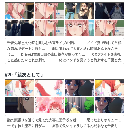
影響するから… 「あんな大喜、見たことない」という雛と「…
千夏先輩と文化祭を楽しむ大喜ライブの音に… メイド姿で現れて自然
な流れでデートに持ち… 劇に追われて大喜と絡む時間あんまなさそ
う… Driveは吉田山田の山田義孝が歌ってた… COBライトを直視
した感じだｗこれは劇で… 一緒にバンドを見ようと約束する千夏と大
喜… 白雪姫VSメイドさんの頂上決戦二人の天使… メイド服姿の
千夏先輩もかわいい。ライブの… これもし大喜と千夏が付き合うこと
#20「親友として」
になった… 文化祭って楽しい〜！ほんと、アオハルよ〜…
雛の頑張りを近くで見てた大喜に王子役を断… 思ったよりボリューミ
ーですね！流石に目が… 原作で良いキャラしてるんだよなぁ千夏ち