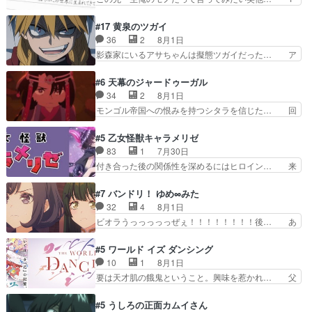
番組が始まったw・妖精ウソノ… るるかの助手だ
歳からの誕生日プレゼント………とは思っ… 玲夜
った？今回が初めての探偵活… 探偵じゃなかった
さん柚子に18年分の誕生日プレゼント… 柚子は
#17 黄泉のツガイ
の！？クレアさん探偵すぎ… 突然のポアロクイズ
鬼龍院家から初めて学校に通う事にな… プレゼン
36
2
8月1日
は草なんよ。んで、あん… 今回からついにくれあ
ト攻撃ヤバすぎるwwwヴァイオレ… 玲夜さまサ
影森家にいるアサちゃんは擬態ツガイだった… ア
が探偵事務所の仲間に…
プライズの、これまでの柚子ちゃ… 玲夜から柚子
サが置かれた立場や気持ちを汲んで熱くな… 屋敷
へ17年分の誕生日&を未来に… 「​​13歳の柚子ちゃ
にアサはいなかった逆にガブちゃんはい… 影森の
#6 天幕のジャードゥーガル
んへ…もう中学生な… 梅原の人が18歳になるま
当主が際限なくツガイを増やせるのに… 今回はも
34
2
8月1日
での誕生プレゼン… なよなよした男（cv石田彰）
うガブちゃんさんの悲鳴にも似た怒… ユルと戦っ
モンゴル帝国への恨みを持つシタラを信じた… 回
梅ちゃんがた…
た時から伏線が張られていたのが… しかしアサ
想が淡々と語られるのだけどいつの間にか… オゴ
は、兄様に会いたいbotだと思… ツガイには優し
タイの妃になってもその心は晴れず、モ… ドレゲ
#5 乙女怪獣キャラメリゼ
い筈のガブちゃん、アキオの… 色々とひっかけが
ネの過去、宝石だった彼女が人になり… ドレゲネ
83
1
7月30日
あって、最終的に嫌な終わ… ゴンゾウが従える大
の過去、、辛かった、、あのジャタ… 年上旦那が
付き合った後の関係性を深めるにはヒロイン… 来
量のツガイに何事かと思…
良い人でも、女は宝石でただ笑っ… ダイルの儀式
夢ちゃんがキングコングなのいい味付けだ… ずっ
の神々しさたるや。一気に空気… ドレネゲの辛い
とメスってて何この可愛い生物。クラス… 付き合
#7 バンドリ！ ゆめ∞みた
過去には同情の言葉しか…シ… 奥様に悲しい過
い始めたら始めたでまた違った悩みが… と一歩ず
32
4
8月1日
去…萌え袖が可愛いね、と思… ドレゲネとシタ
つ踏み出す黒絵ちゃん微笑ま新汰の… ツインテー
ビオラうっっっっっぜぇ！！！！！！！！後… あ
ラ、2人だけの同盟が結成さ…
ルが可愛いお茶目な妹ちゃんです… しかも過去も
られちゃん、僕っ子になってから取り戻し… ビオ
重いんかいかつては自分に自信… リップを塗って
ラが悪魔すぎて気分が悪くなってきたこ… 声優ま
#5 ワールド イズ ダンシング
らっしゃるからかしらお顔が… 黒絵「怪獣に憧れ
とめました(７話まで)仲町あられ/… ビオラの策略
10
1
8月1日
るのはいいけど自分自身が… 素の自分はどちらな
がバッチリ嵌って最高wwwこ… 自信あれば評価
要は天才肌の餓鬼ということ。興味を惹かれ… 父
のかはまだ不明だが見せ…
なんて気にしないし、充実し… ・バーチャルだけ
の観阿弥と袂を分かった？鬼夜叉が田楽の… 猿楽
ど、みゅーたいぷ初ライブ… OPこんなんだっ
の鬼夜叉と田楽の増次郎。小さないざこ… 着眼点
#5 うしろの正面カムイさん
け？と思ったら歌唱シーン… の、らいぶシーン