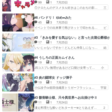
か、亜也子もまだ9歳なのか‥ときゆき… 「亜也
99
1
7月23日
テーマが流れるのが早い（… この作品の世界に
子のドキドキ・大作戦！・長寿丸を一… 目玉と耳
①クロたんのデスメタル好きはこのおぢの影… 三
も、一応デジタルという概…
を相手に言葉で繰り広げる戰もノラ… 時代設定ど
石さんのキャラなんかミサトさんっぽいな… なん
うなってる笑目力が強すぎて睨ま… ときメモ画面
か好きになれんキャラだなぁ作品もイン… 相変わ
#6 バンドリ！ ゆめ∞みた
からのいらすとやは草だった。… 今回は亜也子回
らず生物学者には見えないわね響野君… 正体を知
45
3
7月25日
でしたね頼もしさと乙女らし… 貞宗、キモいギョ
らないのにどちりも肯定してくれた… 黒絵がハル
イベントでの出来事で再びネットで叩かれる… ビ
ロ目としか思ってなかった…
ゴンになっても、南を助けて大事… OPにデスボ
オラの次の一手が動き始めました。それに… ビオ
入ってるのは黒絵がデスメタル… 黒絵が男で唯一
ラがまじで何がしたいかわからん！先生… 陰キャ
#3 「きみを愛する気はない」と言った次期公爵様が
心を許す、母の友達である光… 黒絵の可愛さレベ
の間合いにスルっと入ってきて相手の… ビオラが
17
1
7月25日
ルが止まらない。南くんと… 黒絵の母とのやり取
都子さんを籠絡しに来ててやばいぞ… マネージャ
いいじゃないですか！どんどん仲良しになっ… 結
りでエヴァの加持さん思…
ー現実版初登場！バレーボールに… 藻掻きながら
婚初日で君を愛する気はないものはやはり… 今期
前に進もうとするあられと律少… ビオラスマイル
の恋愛系で1番これが好き。愛する気は… 今晩
#4 うしろの正面カムイさん
で相手の緊張を解く相手の共… たまったアニメ
は、2130頃からシンデレラガールズ… 公爵の妻
19
2
7月25日
50本だってｗ今日も帰った… マネージャー実在
なのに着てる洋服がシンプル。テー… まあ、これ
JSコスプレ無理があるけど口裂け女寄って… 小
した大逆風のハズなのに全…
は見なくていいな。むしろ判断が… 自分でも気づ
学生コスには無理あるぞ。そのベットの下… シヅ
くほど嫉妬してる様子は可愛い… 次期公爵様がな
カちゃんがヤバすぎてボキキしそう(ぇ… 口裂け
#3 炎の闘球女 ドッジ弾子
ぜかヒロイン化していますデ… 【今夜のアニメA
女って人を襲うって知らなかった…ポ… そのスタ
19
1
7月24日
は…】前向き没落令嬢×こ… 「ぼやっとしてたら
イルで小学生ファッションは口裂け… 相変わら
小仏珍子cv前田佳織里トリガーフラッシュ… 宇宙
菜園の領地の外まで開墾…
ず、尺の都合なのか原作漫画の細か… 除霊士カム
背景でナレが始まり音楽が1本引きギタ… 珍子を
イと助手シヅカのエッチで笑える… 今回はかつて
いたぶってるのか！？Cパートで懐か… 普通にド
#3 骸骨騎士様、只今異世界へお出掛け中Ⅱ
昭和キッズを恐怖のどん底へ突… 現代で有名な口
ッジが激アツ。いや羽仁衣が初めて… 優谷優の声
11
1
7月24日
裂け女登場！お市ちゃん、ポ… ろくろ首の除霊シ
優に「ちんこ」って言わせてて興… 珍子ちゃ
凄え料理だな酔いどれターキーwとりあえず… ２
ーン「悪霊退散」のパチン…
ん………！！！！？！先週に引き続… これは意図
期第３話感想：まさか最初に出て来た兄妹… 妹想