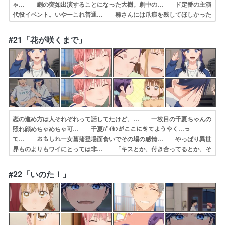
ゃ… 劇の突如出演することになった大樹。劇中の… ド定番の主演
代役イベント。いやーこれ普通… 雛さんには爪痕を残してほしかった
な大喜く… 王子役が大喜だと知った先輩2人の反応好き… 残念な
がら届いてないな。まぁあの勢いでし… 珍しく雛ちゃんの台詞なタイ
#21「花が咲くまで」
トル。くす玉、… 曖昧な友人と恋人の線引き、紙吹雪とおめで…
恋の進め方は人それぞれって話してたけど、… 一枚目の千夏ちゃんの
照れ顔めちゃめちゃ可… 千夏ﾊﾟｲｾﾝがここにきてようやく…っ
て… おもしれー女菖蒲登場面食いでその場の感情… やっぱり異世
界ものよりもワイにとっては非… 「キスとか、付き合ってるとか、そ
ういう噂… 花恋の妹の菖蒲かわいい。あと雛のレオター… 大樹と
雛の噂が学校の話題になる中、一人だ… 千夏先輩の『うん、いるよ。
#22「いのた！」
気になる人』と… 「カリーみたいじゃなかった？どこぞのステ…