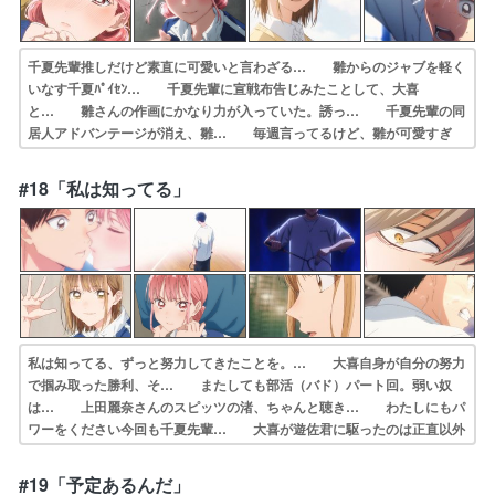
千夏先輩推しだけど素直に可愛いと言わざる… 雛からのジャブを軽く
いなす千夏ﾊﾟｲｾﾝ… 千夏先輩に宣戦布告じみたことして、大喜
と… 雛さんの作画にかなり力が入っていた。誘っ… 千夏先輩の同
居人アドバンテージが消え、雛… 毎週言ってるけど、雛が可愛すぎ
る。アニメ… 雛の可愛さと魅力がヤバすぎる！でも気持ち… でも
照れ隠しは下手で可愛い大喜も雛のこと… 大喜ってたまに雛が“自分
#18「私は知ってる」
の事を好きな女の… 砂漠を歩く真面目な大喜くん。雛ちゃん、あ…
私は知ってる、ずっと努力してきたことを。… 大喜自身が自分の努力
で掴み取った勝利、そ… またしても部活（バド）パート回。弱い奴
は… 上田麗奈さんのスピッツの渚、ちゃんと聴き… わたしにもパ
ワーをください今回も千夏先輩… 大喜が遊佐君に駆ったのは正直以外
やったわ… そりゃ大喜くんはモテ男だわ雛さんは何も悪… 大喜vs
遊佐の練習試合を見守る千夏と雛。… バドって少しの風もシャトルに
#19「予定あるんだ」