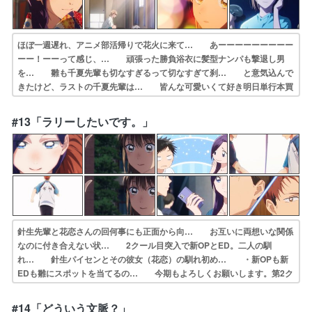
ほぼ一週遅れ、アニメ部活帰りで花火に来て… あーーーーーーーーー
ーー！ーーって感じ、… 頑張った勝負浴衣に髪型ナンパも撃退し男
を… 雛も千夏先輩も切なすぎるって切なすぎて刹… と意気込んで
きたけど、ラストの千夏先輩は… 皆んな可愛いくて好き明日単行本買
って来よ… 雛は大喜が千夏を好きなことは知っていても… 主人公
の気持ちをわかっているので夏祭りに… 3人とも心の内を伝えられず
#13「ラリーしたいです。」
に少しずつすれ… 大喜に可愛いと言われて嬉しがる雛が可愛い…
針生先輩と花恋さんの回何事にも正面から向… お互いに両想いな関係
なのに付き合えない状… 2クール目突入で新OPとED。二人の馴
れ… 針生パイセンとその彼女（花恋）の馴れ初め… ・新OPも新
EDも雛にスポットを当てるの… 今期もよろしくお願いします。第2ク
ールに… 何でも出来るように見えた先輩達の、悩んで… 新ED…
これはズルい雛のこともっと好きに… 針生先輩の彼女可愛過ぎんか。
#14「どういう文脈？」