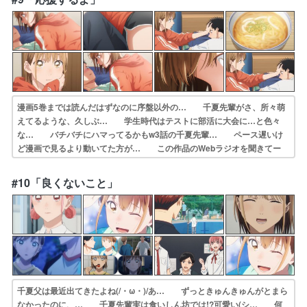
県… 千夏先輩と一緒にインターハイ進みたかった…
漫画5巻までは読んだはずなのに序盤以外の… 千夏先輩がさ、所々萌
えてるような、久しぶ… 学生時代はテストに部活に大会に…と色々
な… バチバチにハマってるかもw3話の千夏先輩… ペース遅いけ
ど漫画で見るより動いてた方が… この作品のWebラジオを聞きてー
ｯ！って… 最後ヤバすぎ、終始キュンキュンしてました… テスト
とかいう地獄w。部活との両立が大変… この子達The青春してんなー
#10「良くないこと」
好きな先輩に… 千夏先輩あざとすぎてだんだん嫌いになって…
千夏父は最近出てきたよね(/・ω・)/あ… ずっときゅんきゅんがとまら
なかったのに、… 千夏先輩実は食いしん坊では!?可愛い(シ… 何