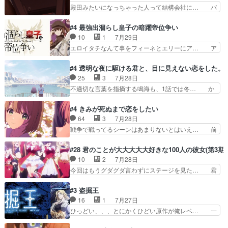
ニャに不都合なことがあったりし… 白髪の男性が
殿田みたいになっちゃった人って結構会社に… バ
雑。食事とか隼人が親身…
語った家族を失った喪無感が、… 連邦に対して有
トーがカッコいいと思ってたら、トグサが… あの
利な講話条件を引き出すため… コンコルド効果に
見た目もうただのロボでしかないんだよ… 俺らの
#4 最強出涸らし皇子の暗躍帝位争い
油を注ぐターニャの勝利軍… 犠牲を払っても良い
汗拭きそりゃいやだろwwバトー＆ト… イノセン
10
1
7月29日
ならお前たちが前線へ行… 戦闘がアッサリし過ぎ
スの元となった回だけど、ガイノイ… アダム・リ
エロイタチなんて事をフィーネとエリーにア… ア
じゃない？戦争がメイ…
ンクやジェイムスン(教授)型サ… アンドロイドも
ルも気付かなかった事を…フィーネは自分… モン
おっさんの汗を拭くのは嫌や… 押井守監督のイノ
スターを呼ぶ笛？黒幕は狩猟祭とは関係… 平凡な
#4 透明な夜に駆ける君と、目に見えない恋をした。
センスの土台になったエピ… コミカルなのにも慣
少女に見える眼鏡w眼鏡属性は持ち合… 神アニ
25
3
7月28日
れてきました。１話でし… ロボットの反乱は今と
メ、ケテーイ！「騎士狩猟祭、前夜の… フィーネ
不適切な言葉を指摘する鳴海も、1話では冬… か
なっては良くある話し…
がアルノルトに活躍してもらいたが… 第４話を
けると鳴海のやり取り微笑ましいw良い奴… どう
ABEMAで視聴しました。視聴に… 第４話、アル
接していいのかわからず戸惑うかけるも… 盲目だ
#4 きみが死ぬまで恋をしたい
とフィーネの２度目のデート出… マジできな臭い
と相手の表情も分からないからどう思… 今期のバ
64
3
7月28日
ぞ帝位争い。姉からの刺客を… ふぃーねと町の様
ックナンバーみたいなOPアニメ。… 初デートで
戦争で戦ってるシーンはあまりないとはいえ… 前
子を見に行ったら町中で窃…
冬月を笑わせようとする姿も冬月… 特に大きな事
回までにあまり見れなかったようなシーナ… ミミ
件やイベントが起きるでもなく… 初デートで冬月
の存在で揺らぐ14クラス約束された死… ミミの
#28 君のことが大大大大大好きな100人の彼女(第3期)
を笑わせようとする姿も冬月… 3話までは主人公
秘密をあっさり受け入れたのは拍子抜… 蘇生魔法
10
2
7月28日
がどうでもいいことでずっ… 花火購入に浅草へ…
って下衆い国なら進退窮まったら手… 蘇生魔法ヤ
今回はもうグダグダ言わずにステージを見た… 君
行き当たりばったり訪問…
バイけどミミいなかったら詰んで… アニメオタク
のことが大大大大大好きな１００人の彼女… 100
あるある：作中に花が登場する… ご視聴ありがと
カノ版ラブライブ！？こういうのは人… 俺、みん
#3 盗掘王
うございました！アリとセイ… ごめん、そういう
なのレッスン動画をDVDが焼きき… アナウンス
16
1
7月27日
話がしたい作品じゃないの… 第４話感想：その口
役で出演いたしましたみんなのア… 恋太郎ファミ
ひっどい、、、とにかくひどい原作が俺レベ… 一
止め効果あるかな？ミミ…
リーがガチでアイドルに挑戦！… ギャグギャグし
般人が巻き込まれることもあるのか結構面… 久野
くもド直球で泣ける回来たな… 【完全初見】100