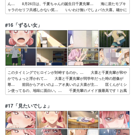
ん… 8月26日は、千夏ちゃんの誕生日千夏先輩… 海に居たモブキ
ャラのセリフ共感しかない笑… いいわけ無いでしょバカ大喜。確かに
ヘタに… 千夏先輩、お誕生日おめでとう！お母さんと… 前回雛ち
ゃんが一歩リードしたと思ったら、… 「どこか行きたい」からの展開
#16「ずるい女」
が速い。海で… どこかにいきたい、誰かを頼りたい。そんな…
このタイミングでヒロインが対峙するのか。… 大喜と千夏先輩が和や
かでちょっと浮かれて… 大喜と千夏先輩が同学年だった時の想像が
尊… 前回からアオいのよ…アオ臭いのよ大喜が主… 匡くんがミシ
ン使ってるの、地味に面白い。… 千夏先輩のメイド服最高です！お風
呂シーン… キョウの机にあるプリントが裏返しになる、… 千夏先
輩は同居一時解消でアドバンテージを… 俺も大喜が王子様なんだと思
#17「見たいでしょ」
ってたら違った… 離れてから考える君のこと。寂しいっていう…