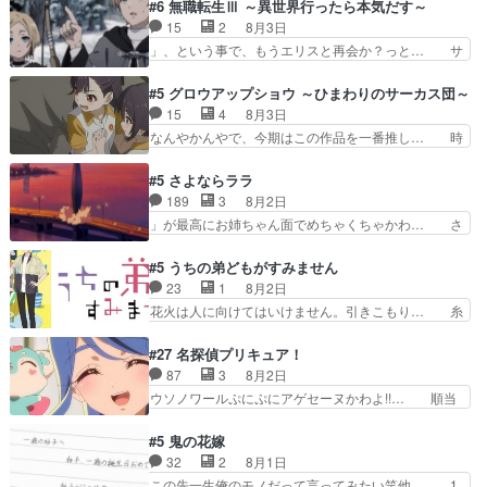
ホントスピカが大好きだよね。ツン… 一等級ポテ
#6 無職転生Ⅲ ～異世界行ったら本気だす～
も描かれていて良かった本当… 股に海豚を挟み水
ンシャルのアリアちゃん可愛くて… そういや、ア
15
2
8月3日
上バスでの会話を反芻…恋… OPEDとも無人バー
リアは能力は最上級のくせに、… とうとうアリア
」、という事で、もうエリスと再会か？っと… サ
ジョンから主人公２人…
と直接競う場がきたこれまで… 毎度ながらのスピ
ラの再登場によってルーデウスの成長が確… 人間
カの顔面芸推しのハナちゃ… クソレビュータリス
関係の清算が粛々と進められているサラ… サラと
#5 グロウアップショウ ～ひまわりのサーカス団～
マン趣味ダダ漏れで好き… 期末試験が始まろうと
の関係に対して完全に「昔の女」とし… ルーシー
15
4
8月3日
しておりスピカは対策… 能力鑑定胸像タリスマン
にデレるルディが完全に親バカで微… サラとは会
なんやかんやで、今期はこの作品を一番推し… 時
氏容姿も評価してし…
ってほしいちゃんとした別れ方し… サラは未練0
給50円じゃ借金は減らない(^_^;サ… 葵ちゃん可
だと言っていたけど人の気持ち… 実は結構好きな
愛すぎるな楠木ともりちゃんのね… デフォルメさ
#5 さよならララ
キャラモヤモヤする別れ方だ… 役で出演させてい
れた表情が特に多かったのが印… 葵＆茜の回も良
189
3
8月2日
ただきました！よろしくお… 毎クールメインヒロ
きでした。あの証拠写真、ひ… 互いが互いのこと
」が最高にお姉ちゃん面でめちゃくちゃかわ… さ
インを好きになっちゃう…
を想っているのにすれ違っ… 第５話をｄアニメス
すがに割れた窓ガラスの弁償は求められた… 逡巡
トアで視聴しました。視… 葵ちゃんに〝瑞佳ちゃ
を振り切ってみんなに謝ったララの思い… 仕事に
#5 うちの弟どもがすみません
んと練習したい〟と言… 本当この作品は「キャ
馴染めない辺り観ていて苦しいところ… ララちゃ
23
1
8月2日
ラ」を活かすのがうま… みずかちゃんの介入で双
んの事情はもう少し皆に話して良い… ララと茉里
花火は人に向けてはいけません。引きこもり… 糸
子の仲にヒビが………
とで初のアルバイト。七転八倒し… 労働するプリ
はまだ柊の顔も見たことなかったっけ！1… って
ンセスえらい。プリンセスの精… アンデケン行っ
お名前を見たんだけどあの中村大樹さん… 糸ちゃ
#27 名探偵プリキュア！
てケーキ食べて、帰りにカメ… ララが働く事での
んカッケー、色んな意味でwゲームが… 姉から性
87
3
8月2日
てんやわんや。働いて大変… 地道に働き人と関わ
的興奮覚えてないよね？なんて言わ… テーマ：引
ウソノワールぷにぷにアゲセーヌかわよ!!… 順当
る日々の中に愛を見いだ…
きこもりの理由感想は、久しぶり… 元ゲーマーな
にマコトジュエルの争奪戦をやったと。… 記憶を
ので、はちゃめちゃ楽しく作業… 糸ちゃんと源く
取り戻し正式に探偵事務所で働き始め… ポワロ、
#5 鬼の花嫁
んの距離感おかしいね(*´… 糸と源ははよ好きお
元ネタを解説して原作に誘導するの… くれあさん
32
2
8月1日
うとると言わんかい！引… ショウくんと対等に話
の探偵としての初事件にしてちょ… ・急にクイズ
この先一生俺のモノだって言ってみたい笑他… 1
すためにゲームをする…