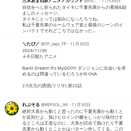
三木あまね@アニメアカウント
mikianimeaka
11月30日
自信をへし折られたタイキに千夏先輩からの看病&励
ましのメッセージ。
タイキにとっては励みになったろうね。
私は千夏先輩のルームウェア姿と最後のシーンのイ
ンパクトでそれどころではなかった...
＼たぴ／
TP_tapi_TP
11月30日
2024/11/30
↓今日観たアニメ
BanG Dream! lt's MyGO!!!!! ダンジョンに出会いを求
めるのは間違っているだろうかⅢ OVA
2.5次元の誘惑(リリサ) 第22話
れぷそる
REPSOL_96
11月30日
絶対大喜から動くと思ったのに千夏先輩から動くと
か反則だよ。負けヒロインの雛をしっかり味付けす
るところは王道なのに、大喜が試合で負けたり千夏
先輩から動くとことかはパターン外してくる。この