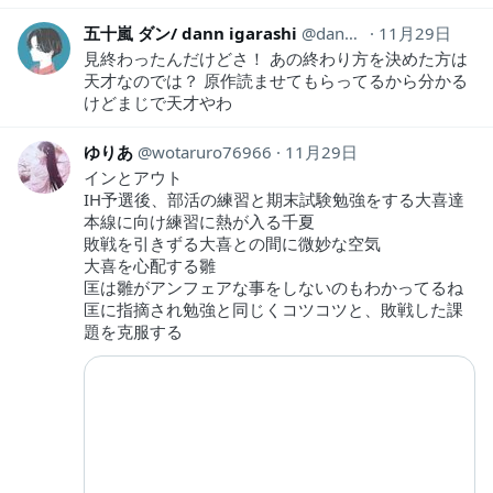
五十嵐 ダン/ dann igarashi
dann_igarashi
11月29日
見終わったんだけどさ！ あの終わり方を決めた方は
天才なのでは？ 原作読ませてもらってるから分かる
けどまじで天才やわ
ゆりあ
wotaruro76966
11月29日
インとアウト
IH予選後、部活の練習と期末試験勉強をする大喜達
本線に向け練習に熱が入る千夏
敗戦を引きずる大喜との間に微妙な空気
大喜を心配する雛
匡は雛がアンフェアな事をしないのもわかってるね
匡に指摘され勉強と同じくコツコツと、敗戦した課
題を克服する