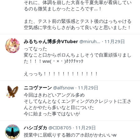
それに、体調を崩した大喜を千夏先輩が看病してい
るのも微笑ましかったところです…！
また、テスト前の緊張感とテスト後のはっちゃける
空気感に学生らしさがあって良いなと思いました！
みるちゃん博多弁VTuber
miruham_v
11月29日
ってなった
変なこと口からポロんちょしそうで自重頑張りまし
た！！！ww( ･ × ･ )ｵｸﾁﾁｬｯｸ
えっっち！！！！！！！！！！！！
ニコヴァーン
alfsnow
11月29日
今回はきわどいアングル多め
そしてなんとなくエンディングのクレジットに王さ
んとかやたら多いなと目についた
今に始まった事ではないが
ハシゴダカ
CID8705
11月29日
授業中に居眠りする雛のアホ顔がかわいいw