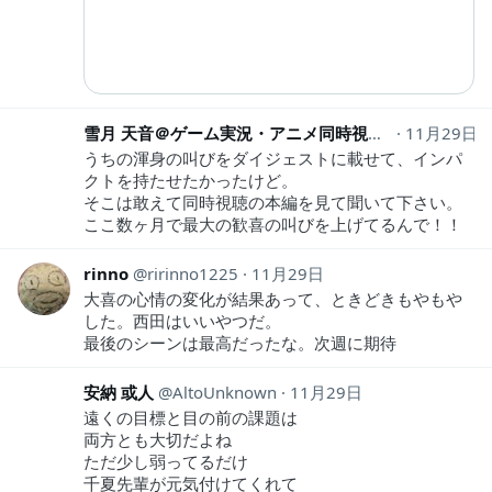
雪月 天音＠ゲーム実況・アニメ同時視聴Vtuber
11月29日
Kle
うちの渾身の叫びをダイジェストに載せて、インパ
クトを持たせたかったけど。
そこは敢えて同時視聴の本編を見て聞いて下さい。
ここ数ヶ月で最大の歓喜の叫びを上げてるんで！！
rinno
ririnno1225
11月29日
大喜の心情の変化が結果あって、ときどきもやもや
した。西田はいいやつだ。
最後のシーンは最高だったな。次週に期待
安納 或人
AltoUnknown
11月29日
遠くの目標と目の前の課題は
両方とも大切だよね
ただ少し弱ってるだけ
千夏先輩が元気付けてくれて