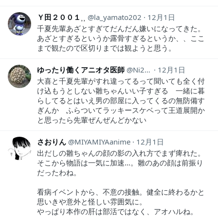
Ｙ田２００１⸒⸒
la_yamato202
12月1日
千夏先輩あざとすぎてだんだん嫌いになってきた。
あざとすぎるというか露骨すぎるというか、、ここ
まで観たので区切りまでは観ようと思う。
ゆったり働くアニオタ医師
Ni2Ut
12月1日
大喜と千夏先輩がすれ違ってるって聞いても全く付
け込もうとしない雛ちゃんいい子すぎる 一緒に暮
らしてるとはいえ男の部屋に入ってくるの無防備す
ぎんか ふらついてラッキースケベって王道展開か
と思ったら先輩ぜんぜんどかない
さおりん
MIYAMIYAanime
12月1日
出だしの雛ちゃんの顔の影の入れ方でまず痺れた。
そこから物語は一気に加速…。雛のあの顔は前振り
だったわね。
看病イベントから、不意の接触。健全に終わるかと
思いきや意外と怪しい雰囲気に。
やっぱり本作の肝は部活ではなく、アオハルね。