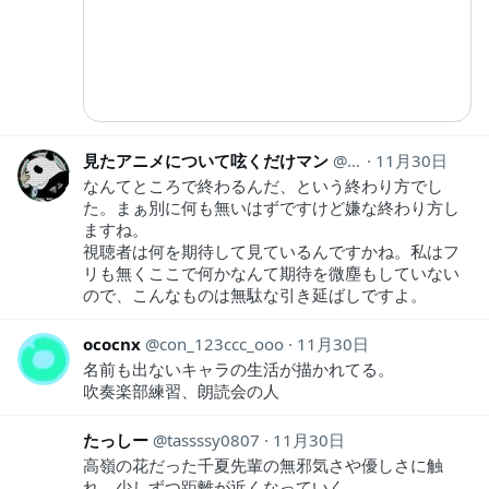
見たアニメについて呟くだけマン
animeozy
11月30日
なんてところで終わるんだ、という終わり方でし
た。まぁ別に何も無いはずですけど嫌な終わり方し
ますね。
視聴者は何を期待して見ているんですかね。私はフ
リも無くここで何かなんて期待を微塵もしていない
ので、こんなものは無駄な引き延ばしですよ。
ococnx
con_123ccc_ooo
11月30日
名前も出ないキャラの生活が描かれてる。
吹奏楽部練習、朗読会の人
たっしー
tassssy0807
11月30日
高嶺の花だった千夏先輩の無邪気さや優しさに触
れ、少しずつ距離が近くなっていく