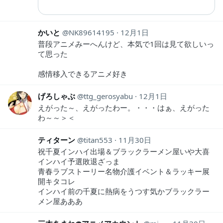
かいと
NK89614195
12月1日
普段アニメみーへんけど、本気で1回は見て欲しいっ
て思った
感情移入できるアニメ好き
げろしゃぶ
ttg_gerosyabu
12月1日
えがった～、えがったわー。・・・はぁ、えがった
わ～～＞＜
ティターン
titan553
11月30日
祝千夏インハイ出場＆ブラックラーメン屋いや大喜
インハイ予選敗退ざっま
青春ラブストーリー名物介護イベント＆ラッキー展
開キタコレ
インハイ前の千夏に熱病をうつす気かブラックラー
メン屋あああ