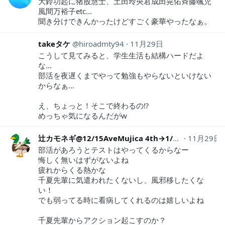
大鈴功起に猪股慧士、土田玲央君成田晃佑斉藤颯児
風間万裕子etc…
聞き分けできんかったけどすごく豪華やったなぁ。
takeタケ
hiroadmty94
11月29日
こうして見てみると、学生生活も結構ハードだよ
な…
部活を夜遅くまでやって勉強もやらないといけない
からなぁ…
え、ちょっと！そこで終わるの⁉︎
めっちゃ気になるんだがw
辻カモネギ@12/15AveMujica 4th→1/25RAS Zepp Osaka
11月29日
部活があろうとテストはやってくるからなー
悔しく無いはずがないよね
疲れからくる熱かな
千夏先輩に気遣われたくないし、風邪移したくな
い！
でも弱ってる時に看病してくれるのは嬉しいよね
千夏先輩からアクション起こすのか？