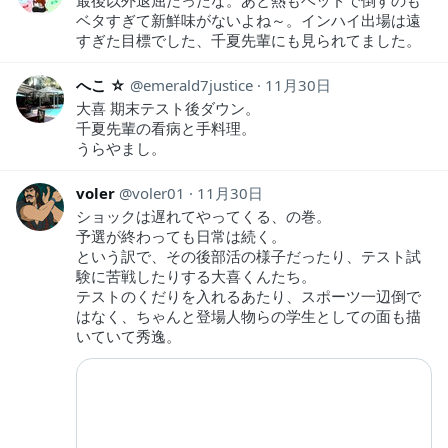
最後以外退屈だったな。あと熱もベッドで倒すのも
ベタすぎて新鮮味がないよね～。インハイ出場は遠
すぎた目標でした、千夏先輩にも見られてました。
へこ ☆
emerald7justice
11月30日
大喜 期末テスト後ダウン。
千夏先輩の看病と手料理。
うらやまし。
voler
voler01
11月30日
ショックは遅れてやってくる、の巻。
予選が終わっても日常は続く。
という訳で、その後部活の様子だったり、テスト試
験に苦戦したりする大喜くんたち。
テストのくだりを入れるあたり、スポーツ一辺倒で
はなく、ちゃんと登場人物らの学生としての面も描
いていて秀逸。