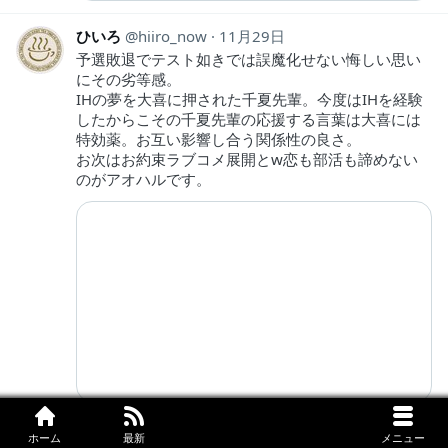
ひいろ
hiiro_now
11月29日
予選敗退でテスト如きでは誤魔化せない悔しい思い
にその劣等感。
IHの夢を大喜に押された千夏先輩。今度はIHを経験
したからこその千夏先輩の応援する言葉は大喜には
特効薬。お互い影響し合う関係性の良さ。
お次はお約束ラブコメ展開とw恋も部活も諦めない
のがアオハルです。
よしか
yosika501
11月29日
ホーム
最新
メニュー