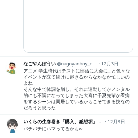
なごやんぼうい
nagoyanboy_comi
12月3日
アニメ 学生時代はテストに部活に大会に…と色々な
イベントが立て続けに起きるからなかなか忙しいの
よね
そんな中で体調を崩し、それに連動してかメンタル
的にも不調になってしまった大喜に千夏先輩が看病
をするシーンは同居しているからこそできる技なの
だろうと思った
いくらの生春巻き「購入、感想垢」
ikura1811
12月3日
バチバチにハマってるかもw