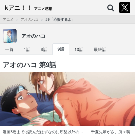
kアニ！！
アニメ感想
アニメ
アオのハコ
#9「応援するよ」
アオのハコ
一覧
1話
8話
9話
10話
最終話
アオのハコ 第9話
漫画5巻までは読んだはずなのに序盤以外の… 千夏先輩がさ、所々萌