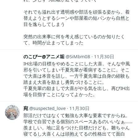
それでも溢れ出す透明感や部活を頑張る姿から、着
替えようとするシーンや部屋着の短パンから自然と
目を逸らしてしまう
突然の出来事に何を考え感じているのか知りたく
て、時間が止まってしまった
のこぴー@アニメ垢
SiMbm08
11月30日
IH出場の目標をやめることにした大喜。そんな中風
邪を引いてしまい千夏先輩が看病することに。そこ
で大喜は本音を話し、一方千夏先輩は自身の経験も
踏まえ大喜を励まし勇気づけることに。
千夏先輩の励ましで大喜がやる気を出し、再びIH出
場を目指すことになってよかった。
宛
suspected_love
11月30日
部活だけではなくて勉強も大事な要素ですからね。
学校で自習できる個別のスペースあるのいいなぁ……
羨ましい。地に足をつけた目標だけども。雛ちゃん
寝てるし大喜くんは頭抱えてるの性格出てて面白