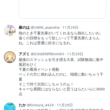
麻のは
UWW_asanoha
11月29日
熱のとき千夏先輩がいてくれるなら熱出したいわ。
遠くの目標をもって欲しいって千夏先輩たまらん
ね。これは普通に好きになるわ。
アズミ
ICKdd98fltknmEH
11月29日
最後のスマッシュを引き摺る大喜、試験勉強に集中
風邪をひく
千夏の看病イベント発動
ベッドの方に倒れ込んだのに、咄嗟に動いちゃう千
夏
そこで待て次回にしちゃうのぉ！
キャーな展開にはならないと思うはらたいらに3000
点
たか
Einoura_4429
11月29日