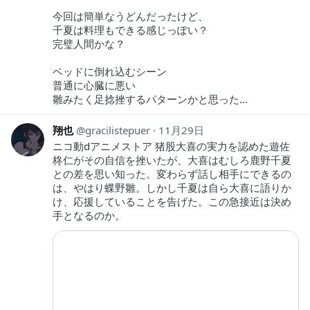
今回は簡単なうどんだったけど、
千夏は料理もできる感じっぽい？
完璧人間かな？
ベッドに倒れ込むシーン
普通に心臓に悪い
雛みたく足捻挫するパターンかと思った…
翔也
gracilistepuer
11月29日
ニコ動dアニメストア 猪股大喜の実力を認めた遊佐
柊仁がその自信を挫いたが、大喜はむしろ鹿野千夏
との差を思い知った。変わらず話し相手にできるの
は、やはり蝶野雛。しかし千夏は自ら大喜に語りか
け、応援していることを告げた。この急接近は決め
手となるのか。