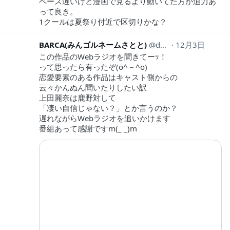
ペース遅いけど漫画で見るより動いてた方が迫力あ
って良き。
1クールは夏祭り付近で区切りかな？
BARCA(みんゴルネームさとと)
da14barca
12月3日
この作品のWebラジオを聞きてーｯ！
って思ったら有ったぞ(o^－^o)
恋愛要素のある作品はキャスト側からの
云々かんぬん聞いたりしたい訳
上田麗奈は鹿野対して
「凄い自信じゃない？」とか言うのか？
遅れながらWebラジオを追いかけます
番組あって感謝ですm(_ _)m