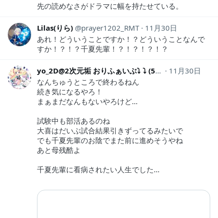
先の読めなさがドラマに幅を持たせている。
Lilas(りら)
prayer1202_RMT
11月30日
あれ！どういうことですか！？どういうことなんで
すか！？！？千夏先輩！？！？！？！？
yo_2D@2次元垢 おりふぁいぶ⤵︎ ︎⤵︎ ︎(5位)
11月30日
yo_2d
なんちゅうところで終わるねん
続き気になるやろ！
まぁまだなんもないやろけど…
試験中も部活あるのね
大喜はだいぶ試合結果引きずってるみたいで
でも千夏先輩のお陰でまた前に進めそうやね
あと母残酷よ
千夏先輩に看病されたい人生でした…