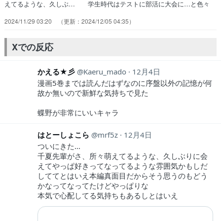
えてるような、久しぶ… 学生時代はテストに部活に大会に…と色々
な… バチバチにハマってるかもw3話の千夏先輩… ペース遅いけ
2024/11/29 03:20
2024/12/05 04:35
ど漫画で見るより動いてた方が… この作品のWebラジオを聞きてー
ｯ！って… 最後ヤバすぎ、終始キュンキュンしてました… テスト
とかいう地獄w。部活との両立が大変… この子達The青春してんなー
Xでの反応
好きな先輩に… 千夏先輩あざとすぎてだんだん嫌いになって…
かえる★彡
Kaeru_mado
12月4日
漫画5巻までは読んだはずなのに序盤以外の記憶が何
故か無いので新鮮な気持ちで見た
蝶野が非常にいいキャラ
はとーしょこら
mrf5z
12月4日
ついにきた...
千夏先輩がさ、所々萌えてるような、久しぶりに会
えてやっぱ好きってなってるような雰囲気かもしだ
しててとはいえ本編真面目だからそう思うのもどう
かなってなってたけどやっぱりな
本気で心配してる気持ちもあるしとはいえ