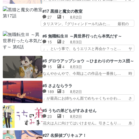
ガラケーからスマホに変えるって、… もうドラマ
の透明なモヤのかかった世界。どんな女… そう
版孤独のグルメファンコンテンツ… 「お腹冷えち
か、こんな風に見えてるのかぁ。かける… 完全な
#17 黒猫と魔女の教室
ゃわない？佐々木さんの優しさ… 先行で見た時よ
両片思いになりましたねぇ…OPとE… 余計な物
27
1
8月2日
り2人のやり取りに癒しを感… ABEMA版の7〜8
は描かず白く靄がかった小春ちゃん… 光も感じな
タリスマン、｢グリ○ィンドール!!｣みた… 最初の
話佐々木が実年齢以上…
い完全な盲目なんやね…おめかし… 母役に能登さ
障害ゴーレムを全員で力を合わせて倒… アリアは
んって禁じ手使ってきたー！E… 今回は小春視点
ホントスピカが大好きだよね。ツン… 一等級ポテ
#6 無職転生Ⅲ ～異世界行ったら本気だす～
も描かれていて良かった本当… 股に海豚を挟み水
ンシャルのアリアちゃん可愛くて… そういや、ア
15
2
8月3日
上バスでの会話を反芻…恋… OPEDとも無人バー
リアは能力は最上級のくせに、… とうとうアリア
」、という事で、もうエリスと再会か？っと… サ
ジョンから主人公２人…
と直接競う場がきたこれまで… 毎度ながらのスピ
ラの再登場によってルーデウスの成長が確… 人間
カの顔面芸推しのハナちゃ… クソレビュータリス
関係の清算が粛々と進められているサラ… サラと
#5 グロウアップショウ ～ひまわりのサーカス団～
マン趣味ダダ漏れで好き… 期末試験が始まろうと
の関係に対して完全に「昔の女」とし… ルーシー
15
4
8月3日
しておりスピカは対策… 能力鑑定胸像タリスマン
にデレるルディが完全に親バカで微… サラとは会
なんやかんやで、今期はこの作品を一番推し… 時
氏容姿も評価してし…
ってほしいちゃんとした別れ方し… サラは未練0
給50円じゃ借金は減らない(^_^;サ… 葵ちゃん可
だと言っていたけど人の気持ち… 実は結構好きな
愛すぎるな楠木ともりちゃんのね… デフォルメさ
#5 さよならララ
キャラモヤモヤする別れ方だ… 役で出演させてい
れた表情が特に多かったのが印… 葵＆茜の回も良
189
3
8月2日
ただきました！よろしくお… 毎クールメインヒロ
きでした。あの証拠写真、ひ… 互いが互いのこと
」が最高にお姉ちゃん面でめちゃくちゃかわ… さ
インを好きになっちゃう…
を想っているのにすれ違っ… 第５話をｄアニメス
すがに割れた窓ガラスの弁償は求められた… 逡巡
トアで視聴しました。視… 葵ちゃんに〝瑞佳ちゃ
を振り切ってみんなに謝ったララの思い… 仕事に
#5 うちの弟どもがすみません
んと練習したい〟と言… 本当この作品は「キャ
馴染めない辺り観ていて苦しいところ… ララちゃ
23
1
8月2日
ラ」を活かすのがうま… みずかちゃんの介入で双
んの事情はもう少し皆に話して良い… ララと茉里
花火は人に向けてはいけません。引きこもり… 糸
子の仲にヒビが………
とで初のアルバイト。七転八倒し… 労働するプリ
はまだ柊の顔も見たことなかったっけ！1… って
ンセスえらい。プリンセスの精… アンデケン行っ
お名前を見たんだけどあの中村大樹さん… 糸ちゃ
#27 名探偵プリキュア！
てケーキ食べて、帰りにカメ… ララが働く事での