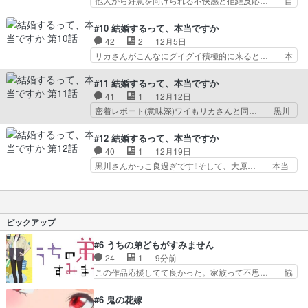
他人から好意を向けられる不快感と拒絶反応… 自
問され、ついに白状もとい…
見せられてんだろう感すごかった… ※リポストの
分と同い年の人や年下の人が結婚するのを… 電話
お返しはありません、ご了承く… まさかの権田メ
できないリカさん可愛すぎるなｗマツコ… 今回も
#10 結婚するって、本当ですか
イン回。しかも主人公2人の… アプリを通じて会
結婚について起こりうる問題を取り上… 本城寺さ
42
2
12月5日
った人と、意気投合してそ… 結婚とは好意だけで
ん、周りに相談する相手もなく自問… 今回は主人
リカさんがこんなにグイグイ積極的に来ると… 本
なく互いに抱えてるもの…
公女性がうだうだしていて全く話… 始まりは嘘の
城寺さん「こういう人いるよね」と「さす… 自分
結婚話だったけど、タクヤとリ… ガラス細工で無
がつまらない人間だと言うことをアピー… (笑)人
#11 結婚するって、本当ですか
心になったり、考えすぎて突… 前回から一転、い
の気持ちとりわけ女性の気持ちはそ… 本城寺さん
41
1
12月12日
つものパッとしない感じに… 自己肯定感低すぎる
のプラン中々力技でしたね…笑 … 悩みの種を解
密着レポート(意味深)ワイもリカさんと同… 黒川
めんどくさい主人公にだ…
決するべくデートのはずが、あ… 相手を傷つけて
から新卒向けの企画を打診され、大原君… 同棲で
も距離を取って、ベタなバッ… いや、ヒロインが
見えてくるものは、キスという事故が… 変な同居
#12 結婚するって、本当ですか
地図オタってのもあるけれ… 自己嫌悪に塗れる本
で大変だな。発言するとき手あげる… 傷ついたり
40
1
12月19日
城寺さんを肯定してしま… 自分でデートに誘って
面倒なやりとりをするぐらいなら… 挙手制度によ
黒川さんかっこ良過ぎです‼︎そして、大原… 本当
おいて、途中で「帰れ…
り言い出しにくさが増して、余… 具体的な同棲生
に婚約するところまでで終わりか2期や… →結局
活で気がかりになるあれこれ… 会社の企画に乗っ
かーーい！！！！！なんやそりゃ〜な… 「妻、小
かる感じで同居を始める2… 呼び出し理由はそれ
学生になる。貴恵さんの未練を叶え… 良い最終回
ですかー！？(笑)大原… 職場の企画で同居するこ
だったな。もうちょっと本城寺さ… 「EKIMISE」
ピックアップ
とになった二人。ガ…
は「EKIMAE」にな… ふたりが結婚という選択を
できてよかった。… 偽装結婚という嘘をついて踏
#6 うちの弟どもがすみません
み外してた道を… なんだかんだ幸せだから！今期
24
1
9分前
観てるアニメ… めっちゃドラマみたいなことして
この作品応援してて良かった。家族って不思… 協
るじゃん。…
力プレイで強敵を撃破、柊の心の解放にも… 柊く
んが外に出られなくなってたのはいじめ… RPG
#6 鬼の花嫁