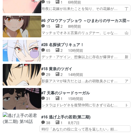
シーンカッコいい！もう転生モノに変… ゲーム内
19
1
6時間前
の柊くんカッコイイな～そして意外… あれからゲ
玲夜に花嫁が出来たことを知り、その花嫁が… 丁
ームの中では糸と柊はしっかり仲… 感想は、前話
寧といえばそうなんだけど、ざまぁ、が中… 最
の続きで、糸と柊はゲームで仲… 柊は糸たちと協
初、にゃん吉が透子のストーカーを始めた… 高道
#6 グロウアップショウ ～ひまわりのサーカス団～
力してオンラインRPGの強… 違うアニメ始まっ
きもいけどあれ横で見せつけられるのは… 玲夜の
15
2
8時間前
たかと思ったら先週の続き… ご視聴ありがとうご
前の婚約者鬼山桜子がめっちゃ別嬪さ… にゃんき
マッチョでオネエ言葉のリュグナー、じゃな… 山
ざいましたよかった、本…
ちくんのお母さんが一番かわいいで… 花江さんが
田、相変わらず可愛いね叡智で綺麗で可憐… ひま
中学生ストーカーしてた花江さん… 主人公がお願
わりサーカスに突然現れた金髪の大男少… 伝説の
#28 名探偵プリキュア！
いやイケメンが主人公にプレゼ… 「お願いがある
男の登場によって、山田の輝かしき過… お父さん
65
2
10時間前
ときはキスでおねだりする」… 透子とにゃん吉の
の相方登場回、良い回だったな。諏… 第６話をｄ
デッチ・アゲイン、想像以上に存在が爆弾す… 新
馴れ初めを見れて良かった…
アニメストアで視聴しました。視… じゃがいもし
幹部登場シリーズ恒例の中盤幹部は番狂わ… 新幹
か食べられない貧乏サーカスの… アバンでまた青
部であるデッチ・アゲインの顔見せ回に… 謎の怪
#18 黄泉のツガイ
い公衆電話が出てきた。みず… おはようございま
盗出現…というか、ロンドンとマコト… 今回新た
29
2
14時間前
す！瑞佳の正体が明かされ… 朝も昼もおやつもじ
な敵デッチアゲインが来たけどアル… みくる、ロ
影森アスマが味方だとは…あの胡散臭さにす… ア
ゃがいも尽くしの『ひま…
ンドンに住んでたのに英語苦手っ… デッチは演出
バンはミネナギサアサ脱出時の話しか下界… やは
家のようなやつなのかな？裏か… デッチ・アゲイ
りアスマ(石田彰キャラ)は裏切り者た… 原作を読
#7 天幕のジャードゥーガル
ン、未来から来たのかな？ウ… 何か事情がある、
むの我慢していてよかっただって顔… どんどん増
31
1
15時間前
理由がある事をエクレール… デッチアゲイン初登
えるツガイツガイよりも腹黒い人… 夜桜は「顔で
シタラはドレゲネを復讐仲間に引きずり込む… ト
場。ニジーとちょっとキ…
損してる」って言うけど、声で… おかしいな石田
ルイ家と、大カアンを支えるチャガタイ家… トル
が実はいい人っぽい？まだ分… 人を信用出来ない
イに功績を挙げさせて政権と軍のバラン… 覇道の
#16 逃げ上手の若君(第二期)
ましてはアサちゃん目的で… "顔で損してる"企み
トルイと王道のオゴタイって感じかな… 賢い人物
38
1
8月7日
顔て何…wアスマさん… 顔で損してるアスマさん
の行動は想定した目的達成のための… シタラとボ
時行「あなたの役に立って恩を返したい」頼…
ついでに声でも損し…
ラクチンの考えが初めてシンクロ… ドレゲネのテ
元々1期からそうだっただろと言われると返… こ