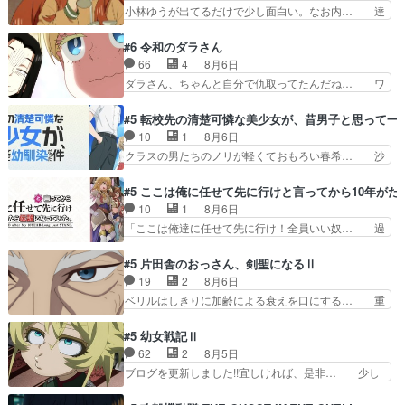
んのお手当てはお節介だったりする… ビオラの立
小林ゆうが出てるだけで少し面白い。なお内… 達
うなお声で……不意打ち過…
ち回り害悪すぎるお近づきの印が… ・律っちゃん
郎が獣人に◯◯◯される強制百合を期待し… ヒグ
明るくなったね♪・メンバーの… 一難去ってまた
マドンってなんなん！？人見知りっぽい… なんな
#6 令和のダラさん
一難、律がビオラの呪縛から… 「私はあなたが嫌
ら下ネタ0じゃなかったかこんな回が… 他のエピ
66
4
8月6日
いなんです」「バンドやめ… 何が起きているの
ソードに対してマイルドな回だった… 今回はだい
ダラさん、ちゃんと自分で仇取ってたんだね… ワ
か！？次週、みゅーたいぷ…
ぶある程度抑えてる？w感じな気… アルねこ、そ
イが必死でケロロじゃないのよケロロじゃ… ロボ
うはならんやろ映画のワンシー… さっきまで生き
ットに憧れてビーム撃ちたいと…そうい… 余りに
#5 転校先の清楚可憐な美少女が、昔男子と思って一
ていたゴキブリ死んでるGP… アルねこ危険です
も凄惨なダラさんの過去ダラさんの６… 過去編は
10
1
8月6日
よね。健康的な面で··江… 酔い潰れ行き着いた江
これで一区切りかなギャグも面白い… ガンガガン
クラスの男たちのノリが軽くておもろい春希… 沙
ノ島で、朝日を眺めな…
♪薫がなんかしっかり歌ってロマ… 姉巫女の誤
紀は隼人への片思いを拗らせているタイプ… みな
算、クソみたいな嫉妬の末路よ。… 私、そんなに
もちゃんが透けブラしててびっくりして… レベル
#5 ここは俺に任せて先に行けと言ってから10年が
日頃からガンガン言うてないで… このアニメはど
のキャラが登場。相変わらず顔や体の… 隼人が春
10
1
8月6日
こに行くのだろう、面白すぎ… 姉のした事はただ
希の級友を巻き込んだイジりに動じ… 第５話を
「ここは俺達に任せて先に行け！全員いい奴… 過
単に一族を絶滅させただけ…
U-NEXTで視聴しました。視聴… ラブコメで天然
去、あとを託したロックが今、2人にあと… 木下
ジゴロというかナチュラルヒ… みなもと仲良く話
鈴奈（@0suzuna0）が【マリー… 村ごと乗っ取
#5 片田舎のおっさん、剣聖になるⅡ
す隼人を見てなぜか不安に… 無理なダイエットは
られてたら流石に気付かないか… 《漫画版少し読
19
2
8月6日
禁物だけど、なかなか結… 「これからもお手入
んだことある》エリックとゴ… ロックは敵に容赦
ベリルはしきりに加齢による衰えを口にする… 重
れ、がんばりゅ」ありが…
無くブスっといくから気持… 勇者パーティー再結
ねた歳のせいにしていた限界を超えて命の… いい
成して先にいけで激アツ… 爆縮、幻覚、主人公結
んじゃないですか。魔物の群を発見した… アマプ
#5 幼女戦記Ⅱ
構エグいことするよな… ねぇ猫耳ガール、敵の根
ラにて視聴終わり！サーベルボア討伐… を言い訳
62
2
8月5日
城に乗り込む事を同… 世もや替えが利くと復活P
にしたくないものですねwボア狩り… 先生として
ブログを更新しました!!宜しければ、是非… 少し
とは？！もう来週…
のベリルが好きだけど、今回みた… 4人だけでサ
でもマシな負け方を選んだゼートゥーア… ゼート
ーベルボアを狩りに行く。野営… ・実家周辺でサ
ゥーアの唯一の手駒が強すぎる笑あお… 私にとっ