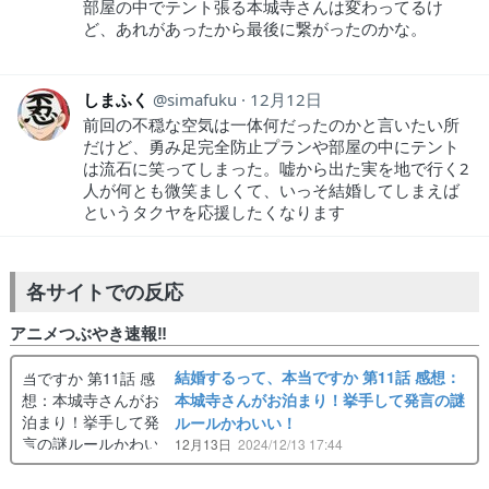
部屋の中でテント張る本城寺さんは変わってるけ
ど、あれがあったから最後に繋がったのかな。
しまふく
simafuku
12月12日
前回の不穏な空気は一体何だったのかと言いたい所
だけど、勇み足完全防止プランや部屋の中にテント
は流石に笑ってしまった。嘘から出た実を地で行く2
人が何とも微笑ましくて、いっそ結婚してしまえば
というタクヤを応援したくなります
各サイトでの反応
アニメつぶやき速報‼︎
結婚するって、本当ですか 第11話 感想：
本城寺さんがお泊まり！挙手して発言の謎
ルールかわいい！
12月13日
2024/12/13 17:44