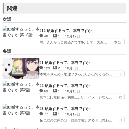
関連
次話
#12 結婚するって、本当ですか
40
1
12月19日
黒川さんかっこ良過ぎです‼︎そして、大原… 本当
に婚約するところまでで終わりか2期や… →結局
各話
かーーい！！！！！なんやそりゃ〜な… 「妻、小
学生になる。貴恵さんの未練を叶え… 良い最終回
#1 結婚するって、本当ですか
だったな。もうちょっと本城寺さ… 「EKIMISE」
123
2
10月3日
は「EKIMAE」にな… ふたりが結婚という選択を
できてよかった。… 偽装結婚という嘘をついて踏
本城寺さんのド地理ヲタっぷりが出てくるの… ア
み外してた道を… なんだかんだ幸せだから！今期
ラスカと猫、「え？」の応酬、テンション… 結婚
観てるアニメ… めっちゃドラマみたいなことして
って言うと仰々しく聞こえるけどこんな… 偽装結
#2 結婚するって、本当ですか
るじゃん。…
婚から始まる恋愛モノではありますが… 偽装カレ
69
1
10月10日
カノがあるように偽装結婚の話。早… 独身者優先
熊本は比較的保守的風土というイメージなん… 拓
の海外赴任したくないから偽装結… 何処か似たも
也君の実家はそういうタイプかあ。2人の… 落ち
の同士な2人の偽装結婚思って… なんとなく外形
着いた感じのはやみんボイスも善き。不… これお
#3 結婚するって、本当ですか
は知ってたけどなるほどこん… 古来からある嘘の
っぱいあたってるよね。。あたってい… 海外赴任
77
1
10月17日
偽の仮のカップルがどうな… ビッグコミック系だ
を回避する為に社内で地味な2人が… 話の内容的
拓也君の実家の話、冒頭で嘘と来るとは思わ… メ
し痛快爽快というタイプ…
に、普段はもう少しドタバタコメ… もうお前ら結
インがクラウディア王女に移っていったの… 海外
婚しろよ！ どうせ結婚するの… まさかのお父さ