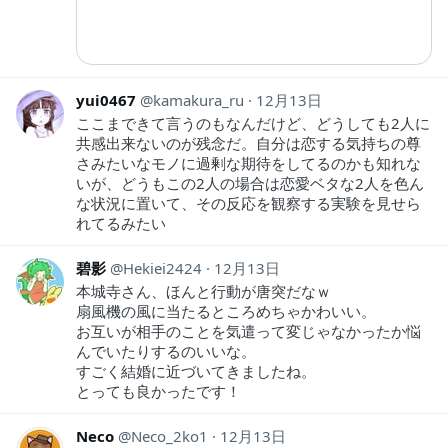
yui0467
kamakura_ru
12月13日
ここまできて言うのもなんだけど、どうしても2人に
共感出来ないのが残念だ。自分は恋する気持ちの尊
さみたいなモノに過剰な期待をしてるのかも知れな
いが、どうもこの2人の場合は恋愛ベタな2人を色ん
な状況に置いて、その反応を観察する実験を見せら
れてるみたい
碧影
Hekiei2424
12月13日
本城寺さん、ほんと行動が唐突だなｗ
扇風機の風に当たるところめちゃかわいい。
お互いが相手のことを気遣って変じゃなかったか悩
んでいたりするのいいな。
すごく結婚に近づいてきましたね。
とっても良かったです！
Neco
Neco_2ko1
12月13日