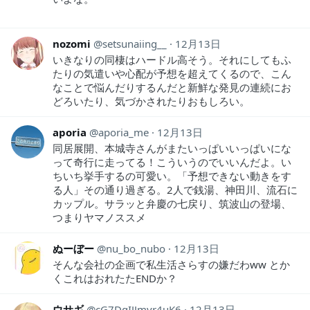
nozomi
setsunaiing__
12月13日
いきなりの同棲はハードル高そう。それにしてもふ
たりの気遣いや心配が予想を超えてくるので、こん
なことで悩んだりするんだと新鮮な発見の連続にお
どろいたり、気づかされたりおもしろい。
aporia
aporia_me
12月13日
同居展開、本城寺さんがまたいっぱいいっぱいにな
って奇行に走ってる！こういうのでいいんだよ。い
ちいち挙手するの可愛い。「予想できない動きをす
る人」その通り過ぎる。2人で銭湯、神田川、流石に
カップル。サラッと弁慶の七戻り、筑波山の登場、
つまりヤマノススメ
ぬーぼー
nu_bo_nubo
12月13日
そんな会社の企画で私生活さらすの嫌だわww とか
くこれはおれたたENDか？
ウサギ
cG7DgIJJmvr4uK6
12月13日