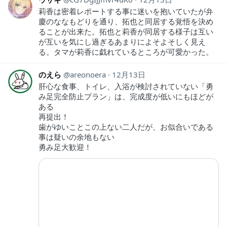
莉香は密着レポートする事に迷いを抱いていたが弁
慶のななもどりを通り、拓也と同居する覚悟を決め
ることが出来た。拓也と莉香が同居する様子は互い
が互いを気にし過ぎるあまりによそよそしく見え
る。タマが莉香に戯れているところが可愛かった。
のえら
areonoera
12月13日
肝心な食事、トイレ、入浴が検討されていない「勇
み足完全防止プラン」は、完成度が低いにもほどが
ある
再提出！
歯がゆいことこの上ない二人だが、お似合いである
事は疑いの余地もない
勇み足大歓迎！