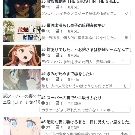
#5 攻殻機動隊 THE GHOST IN THE SHELL
ーベルボアが暴れてると聞い… ちょっと年齢の事
て完全にご褒美回ゼー様の葉巻シー… やはりター
13
4
8月5日
を言いすぎとゆーか言い訳… ベリルの母もやはり
ニャが後方指揮だと展開に迫力が… “貧乏籤百連
どれだけハイテクノロジーで身体の価値がフ… ジ
只者じゃなかったかベリ…
無料ガチャ”100連でも1回… 2期入ってから地味
ャミングも伏線になるかと思った回想シー… フチ
だよね。ただでさえ幼女… 「餌になってもらわね
コマだいぶ理性持ち始めた。この世界の… 原作読
#5 最強出涸らし皇子の暗躍帝位争い
ばならぬ」って言葉に… ゼートゥーア左遷によっ
んだのもう何年も前なのに、覚えてる… コイルの
10
1
8月5日
て参謀本部の連携が… 緊張感ある戦闘描写とギャ
汚職を突き止めるべくバトーの指導… やまとん1
騎士狩猟祭、個人的に優勝本命に印を付けた… 細
グ今週の『有能な…
号はどこの部分で使うのだろう？… 日本とロシア
かい設定を考えるのが面倒な時は古代魔法… エル
が絡む政治の話かつ色々な用語… 第５話を
ナがチートすぎる笑アルは最初から自分… プラネ
#5 対ありでした。～お嬢さまは格闘ゲームなんてし
primevideoで視聴しまし… 前回同様『イノセン
ット・ウィズ展開アツいな「騎士狩猟… 麦茶どこ
12
2
8月5日
ス』を含む押井・神山版… 第５話「EPISODEラ
ろかタイトル通り麦茶の出涸らしぐ… 第５話を
EVOジャパン参戦を決めた四人。美緒の母… こ
ストの母親の気持…
ABEMAで視聴しました。視聴に… 復讐に燃える
の作品に唯一足りないと思ってた(無くて… 見た
吸血鬼兄弟の弟ですいいキャラ… クリスタ皇女
目は気品溢れてるのに中身は…美緒ママ… テー
#5 きみが死ぬまで恋をしたい
が“萌え”なのでこの娘が皇帝… ウサギ好きそうな
マ：格ゲー大会に行くには？感想は、美… 大会を
67
3
8月4日
王女殿下がかわいい。幼馴… ついに始まった狩猟
前に格ゲー熱が高まる一方、百合の本… 東京で開
敵も1人の人間というのはそうなんだけど状… も
祭。エルナの活躍で上位…
催される格ゲー大会に参加すること… Japanに向
う着れないからってどういう意味だろうな… ミミ
けて外泊届にサインをもらっ… 長崎から大会のた
を人間に戻して欲しいでも自分達が代わ… ご視聴
#4 スーパーの裏でヤニ吸うふたり
めに東京へ!/でも観光よ… 旅の支度全部やってく
ありがとうございました見るたびに切… 誰かと思
31
1
7月30日
れる先輩、なんだかん… 第５話をｄアニメストア
ったらちゅー先輩か。しれっと相方… 第５話感
ガラケーがぶっ壊れたので仕方なくスマホに…
で視聴しました。視…
想：コ□した相手にも家族や…､戦… つらい回
佐々木さんとは同い年くらいに思ってたけど… や
だ……つらすぎる……。エスタ先輩… 今週のシー
はり出オチ感が否めず、エピソードの打率… 田山
#5 透明な夜に駆ける君と、目に見えない恋をした。
ナとミミも可愛かった2人の関係… 確かに相手に
さんが佐々木さんに沼っていく…こんな… 佐々木
27
3
8月3日
も家族や大切な人はいるけど、… 白シャツが作業
さん、腕フェチなんですね笑最近まじ… 佐々木が
OPとEDの変化が象徴的前話でかけるには… 小春
着みたいなもんなんですかね…