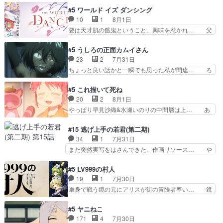
重いんかいかつては自分に自信… リップを塗って
ラが悪魔すぎて気分が悪くなってきたこ… 声優ま
#5 ワールド イズ ダンシング
らっしゃるからかしらお顔が… 黒絵「怪獣に憧れ
とめました(７話まで)仲町あられ/… ビオラの策略
10
1
8月1日
るのはいいけど自分自身が… 素の自分はどちらな
がバッチリ嵌って最高wwwこ… 自信あれば評価
要は天才肌の餓鬼ということ。興味を惹かれ… 父
のかはまだ不明だが見せ…
なんて気にしないし、充実し… ・バーチャルだけ
の観阿弥と袂を分かった？鬼夜叉が田楽の… 猿楽
ど、みゅーたいぷ初ライブ… OPこんなんだっ
の鬼夜叉と田楽の増次郎。小さないざこ… 着眼点
#5 うしろの正面カムイさん
け？と思ったら歌唱シーン… の、らいぶシーン
は良くとも、先鋭的すぎるのか。芸能… 鬼夜叉は
23
2
7月31日
＿!!­­--­­--­… それだけでええやん！！しかし、ビオラ
石也と共に観世座をあとにし、三条… 観世座を離
ちょっと良い話かと一瞬でも思った私が間違… ろ
が仕…
れ、三条坊門御所で日々を送る鬼… 「お前(鬼夜
くろ首さんも油舐めてなかった？白雪碧さ… 今日
叉)が凄いのではなく客が凄い… 田楽と猿楽の獅
も1日お疲れ様でした～───昨晩～今… 幼女に拾
#5 これ描いて死ね
子舞勝負。鬼夜叉は猫の動き… 登場人物の我が強
われたお市ちゃんの恩返し。化け猫… 役にて出演
20
2
8月1日
い。新しい獅子舞に拘って… 第５話を
させていただきました。ジョアン… トイ・ストー
やっぱり早見沙織&水瀬いのりの中間層は上… あ
primevideoで視聴しまし…
リーみたいな始まり。流石に除… 猫相手になんで
れ光って漫研入ることになってたんだっけ… 登場
そんなに…と思ったらそうい… いつもと違って少
人物が増えてわいわいしたところが好き… 初コミ
#15 逃げ上手の若君(第二期)
し良い話化け猫は油が好物… 今回はあかやし1体
ティアで２０冊刷りは妥当だよね。俺… 藤森さん
34
1
7月31日
のみで15分。金持ちの… 今更だけど霊が性行為
のママ向けの漫画で、また涙腺が⋯… 〜漫画に
また突然実写をはさんできた。作画リソース… や
で祓えることは何とな…
「想い」をこめよう｣娘に漫画であ… 何回この作
るべきことが逃げる事と分かると水を得た… 30
品に泣かされるのだろう。光が藤… ホテル泊まっ
歳まで童貞だと魔法使いになれるという… こっち
#5 LV999の村人
てコミティアっていいなあ。同… コミティア参加
の諏訪の三大将もまたクセが強いw色… 頼重が完
19
1
7月30日
のしおりを徹夜で作る先生(… お母さん、娘にあ
全にブレーンだよね毎回敵キャラが… 弧次郎「欲
単身で戦う鏡の元にアリスが街の冒険者率い… 鏡
んな漫画描かれたら泣いち…
を我慢して強くなれるなら大飯食… 変化球な演出
浩二はゲーム世界に飲み込まれた転生者と… みん
も交えながらの状況説明が本当… LOで参加させ
なががんばってくれたアリスの父ちゃん… 成長限
#5 ヤニねこ
ていただきました！最終的に… この高らかなDT
界が999である村人と定めた上位存… 大規模バト
171
4
7月30日
宣言、合田一人に通じるも… この作品は近年稀に