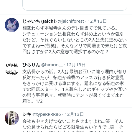
じゃいち (Jaichi)
jaichiforest
12月13日
相変わらず本城寺さんのデレ目当てで見ている。
シチュエーションは相変わらず斜め上というか強引
だけど、それぐらいしないとこの2人は先に進めない
ですよねー(苦笑)。そんなノリで同居まで来たけど次
回はさすがに2人の意志で選択するのかな？
ひらりん
hirarin__
12月13日
支店長からの話。2人は最初お互いに違う理由が有り
反対だったが、拓也が莉香のアラスカ行き反対意見
をきっかけに受ける事にする。題名になる拓也の家
での同居スタート。1人暮らしとのギャップやお互い
の思う事等色々。就寝時にテントが暑くて出て来た
莉香。1/2
シキ
typeRRRR86
12月13日
会社も中々えげつないことさせますよね…笑 そん
なの見せられたらビビる就活生もいそうで…笑 そ