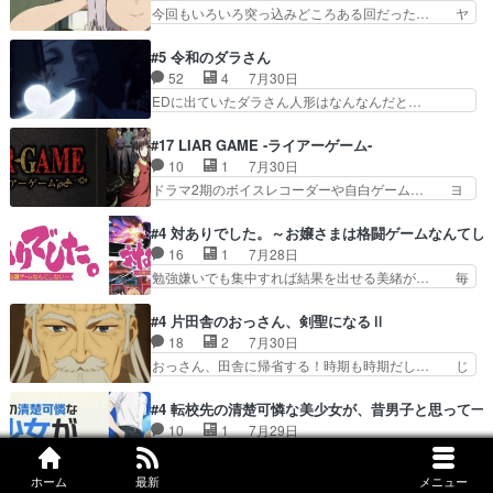
ルシーンなのに会話してばっかり… やっぱり勇者
今回もいろいろ突っ込みどころある回だった… ヤ
見るおっさんキャラの充…
より強かったか笑統率力LV9… 普通の人間の親子
クのクワガタ取りの話が尋常じゃない雰囲… 妹子
やーん総務課長と娘の女子… これがこの世界の仕
ちゃんの恋愛話をしたり、タバコを生産… ここう
#5 令和のダラさん
組みか‥Lv200帯の… そのために役割を超越する
っすら思ったことズバリ言ってくれて… おかし
52
4
7月30日
者の出現させるた… アリスのお陰で他の勇者達も
い、さわやかだ 世話好きの陰に支配… ヤクねこ
EDに出ていたダラさん人形はなんなんだと…
共闘してくれ魔…
のクワガタ取りの話見て切なくなっ… 普段は選別
『ダラさんと呼ぶ者が生まれた日』をダラさ… 陰
された4～600レスを2,30… 隠し方が密売人のそ
惨な過去がきっちり現代に継承されている… ダラ
#17 LIAR GAME -ライアーゲーム-
れww唐突な作画力の正… なんか今日はかなり一
さんと姉弟の母との出会いの話やはりダ… ダラさ
10
1
7月30日
瞬で終わっちまったっ… 先週と比べてまだまとも
んの過去話も佳境…げに恐ろしいは人… 第５話感
ドラマ2期のボイスレコーダーや自白ゲーム… ヨ
に見えた。4話は過…
想：２人の過剰な貢ぎ物?の礼とし… 第５話感
コヤは人間の弱い所をつくのが抜群に上手… 昼の
想：姉のお誕生会にダラさんを招待… 部分的に時
国の奴らも馬鹿が多いが、夜の国も同じ… ご視聴
#4 対ありでした。～お嬢さまは格闘ゲームなんてし
系列が4話と入れ替わってるのね… こんなデカイ
ありがとうございました来週もよろし… 握った◯
16
1
7月28日
のどうやって運ぶんだよ！？姉… ダラさん、人型
治郎（中の人的に）仲間であるプレ… ヨコヤの頭
勉強嫌いでも集中すれば結果を出せる美緒が… 毎
形態にもなれるんか!?w髪…
の回転の速さと人間の心理を利用… 夜の国のヨコ
晩スト６対戦を楽しむ４人。だが、期末試… どん
ヤ支配がますますひどく……。… ヨコヤは飴と鞭
なゲームも相手が強すぎるとやる気無く… テー
#4 片田舎のおっさん、剣聖になるⅡ
で夜の国の独裁支配を強化、… やはりヨコヤいい
マ：テスト勉強と大会感想は、美緒がテ… すげー
18
2
7月30日
ですね。昼の国が勝てる流… 役で出演いたしまし
ーーーーーーーー良い……。女性声優… 深夜の格
おっさん、田舎に帰省する！時期も時期だし… じ
た。次回も緊張が止まり…
ゲー対戦よりテストの方がよっぽど… 真剣に授業
いさん、ベリル、副団長、年長者が強い順… 底知
を受けて、夜は珠樹の部屋で格ゲ… 来たる定期テ
れない爺さんには夢が詰まってると思う… クル
#4 転校先の清楚可憐な美少女が、昔男子と思って一
ストに向けて勉強会！美緒ちゃ… 受験勉強と戦闘
ニ、ヘンブリッツ、ミュイと一緒におっ… 帰省、
10
1
7月29日
の2択なら戦闘を選ぶ娘w美… 勉強嫌いでバトル
お供ヒロインはクルニ。順番的には確… 父親から
カラオケ行ってなんも歌わず帰るのかよハン… 春
を選ぶって、ひぐらしの沙…
手紙が来た。サーベルボアの退治の… ここでヘン
希ちゃんの私服、めっちゃ可愛いぞ！！！… どう
ホーム
最新
メニュー
ブリッツくんが同行するのが変で… ・ベリル、実
やらあの女優さんが春希のお母さんのよ… 春希ち