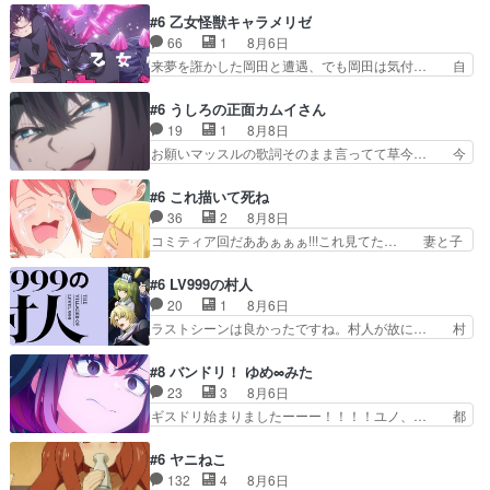
ントを後にするシタラの背後を… 「表裏一体のモ
のアニメの演出、同じCloverWor… 貞宗の思考を
#6 乙女怪獣キャラメリゼ
ンゴル政治」国家の表舞台に… 前回のシタラと対
読み切れなかったのは、経験の… 信濃仮面いった
66
1
8月6日
比したおおらかな笑顔が印… 戦争よりも経済の領
い誰なんだ！役に立ちたいで… 人形だったり将棋
来夢を誑かした岡田と遭遇、でも岡田は気付… 自
域をその視野に入れてい…
だったり、諏訪神党の三大… ・これ罠じゃない
分も相手の容姿しか見てなかったと気付き… みん
の？・砦を捨てるって同盟… 合戦における伝令の
なからのメイク道具が、らいりーさんを… らいり
#6 うしろの正面カムイさん
意味。特に諏訪の地は山… 薄々思ってたけど実写
ーの影響で理想に向けて努力する黒絵… コングと
19
1
8月8日
パートに対する熱意が… 亜也子ちゃん面白い親父
ゴ〇ラの怪獣大決戦!?w黒絵の友… らいりーが己
お願いマッスルの歌詞そのまま言ってて草今… 今
さんが無事で良かっ…
のルッキズムと相対する話とし… らいりーさんが
日も1日お疲れ様でした～バタバタしてて… 霊を
容姿の美醜でしか人を見ない… 校外学習で奥多摩
大量に成仏させた ジェットババアの亜… 1日で
#6 これ描いて死ね
の小河内ダムに来た黒絵た… ライリーが好きだっ
6人は流石絶倫カムイ婆もしっかり抱… 今回は交
36
2
8月8日
たクズ男ハルゴンが懲ら… メイクでちょっと勇気
通悪霊の除霊ツアー。Aパはいつも… 前半の霊カ
コミティア回だああぁぁぁ!!!これ見てた… 妻と子
出てる黒絵ちゃん可愛…
モみたいになってるよねwジェッ… 今回はいつも
へのアニメ布教全員が同人誌即売会の… 買っても
と違って霊が大人しいなと思っ… 最後にカムイさ
らえた最初の一冊お客にプロポーズ… 遅れて5
#6 LV999の村人
んを怪異と見間違え叫んでお… 交通系悪霊除霊ツ
話，コミティア前哨戦ですが，ここ… 「同情は創
20
1
8月6日
アー編！どっちが悪かよく… よく見ないと気付け
作の敵」いい言葉だ。でも応援す… 東京で開かれ
ラストシーンは良かったですね。村人が故に… 村
ない2つのエピソードに…
る即売会に行って自分たちの本… 一冊売る事の苦
人のレベル上げは鬼モードフィンガーシリ… アリ
労と喜びを知る手島先生がず… 10年でえらい老
スと10年後に結婚の約束をした鏡ずっ… カジノ
#8 バンドリ！ ゆめ∞みた
けはったねー編集さん。同… 自分の妄想を買って
スタッフ募集するも集まらない更に追… 王命でク
23
3
8月6日
くれる人がいるというも… 初めて自分の漫画が売
ルルの監視をすることになったデビ… 最強の村
ギスドリ始まりましたーーー！！！！ユノ、… 都
れた時の感動、懐かし…
人・鏡との出会いで少しは変わった… やはり何か
子さんがめっちゃ情緒不安定になってて怖… 超回
悲しい過去がありそうな。鏡のも… パルナの魔族
復を見守っていかないと、ですね！！み… 開幕聞
#6 ヤニねこ
への恨みは根深そうやね姫を舐… 新キャラが登場
き取りスタッフに定治いなかった？ま… ののちゃ
132
4
8月6日
早々変態扱いされてる件。タ… まだまだお元気そ