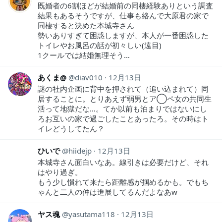
既婚者の6割ほどが結婚前の同棲経験ありという調査
結果もあるそうですが、仕事も絡んで大原君の家で
同棲すると決めた本城寺さん
勢いありすぎて困惑しますが、本人が一番困惑した
トイレやお風呂の話が初々しい(遠目)
1クールでは結婚無理そう…
あくま@
diav010
12月13日
謎の社内企画に背中を押されて（追い込まれて）同
居することに。とりあえず弱男とア◯ペ女の共同生
活って地獄だな…。てか以前も泊まりではないにし
ろお互いの家で過ごしたことあったろ。その時はト
イレどうしてたん？
ひいで
hiidejp
12月13日
本城寺さん面白いなあ。線引きは必要だけど、それ
はやり過ぎ。
もう少し慣れて来たら距離感が掴めるかも。でもち
ゃんと二人の仲は進展してるんだよなあw
ヤス魂
yasutama118
12月13日