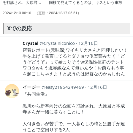
を打診され、大原君… 同棲で見えてくるものは、キスという事故
が… 変な同居で大変だな。発言するとき手あげる… 傷ついたり面
2024/12/13 00:10
2024/12/17 05:51
倒なやりとりをするぐらいなら… 挙手制度により言い出しにくさが増
して、余… 具体的な同棲生活で気がかりになるあれこれ… 会社の
企画に乗っかる感じで同居を始める2… 呼び出し理由はそれですか
Xでの反応
ー！？(笑)大原… 職場の企画で同居することになった二人。ガ…
Crystal
Crystalniconico
12月16日
密着レポート(意味深)ワイもリカさんと同棲したい！
手を上げて発言してるとダチョウ倶楽部みたく「ど
うぞどうぞ」って始まりそうw保温性抜群のテント
ワロタwもう境界線なんて無いんや！お前らもう事
を起こしちゃえよ！と思うのは野暮なのかもしれん
イージー
easy21854249469
12月16日
『共同生活』
黒川から新卒向けの企画を打診され、大原君と本成
寺さんが一緒に暮らすことに！
人付き合いが苦手で、一人暮らしの時とは勝手が違
うことで空回りする2人