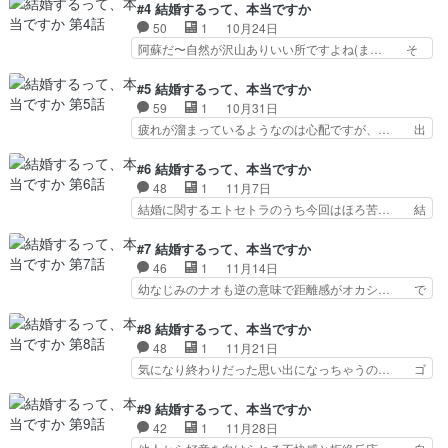
からやってきたクラウディア王女王女の… 一難去
#4 結婚するって、本当ですか
ん登場！？ 結婚するのって… 家族の耳に入る展
ってまた一難的な？けど、乗り越えて… 今戸神社
50
1
10月24日
開はこの類の話の鉄板とし… 1話で転勤したくな
と浅草バッティングセンター。バッ… 急に外国の
阿蘇だ〜自然が沢山ありいい所ですよね(ま… そ
いから嘘結婚する！で仕…
要人をアテンドする意味不明な展… 1回行った事
れをいつ、どこで実感するのか楽しみにな… 猫の
あるで(´∀｀){浅草の七福… 30分が90分に感じら
かま◎拓也の週末の実家帰りが何故か同… 動物病
#5 結婚するって、本当ですか
れるほどの展開の多… 父親の壮大な結婚式は廃れ
院の先生がいちばん印象に残った！殺… 人生を、
59
1
10月31日
た風習だと明かさ… 浅草焼きそばの場面が。
分かち合えますか？早見んかわいい… 幼少期時代
疲れが溜まっているようなのは心配ですが、… 出
DAY」で役所広司…
の声も充てられるって早見さん凄… 本成寺さんが
てきたけど、白の右ハンでメタルルーフっ… 道
幼少期から地図が好きな理由…… ココに来て作画
中、リカさんの話の中で広島の福山が登場… 「僕
#6 結婚するって、本当ですか
崩壊。しかもかなりキテる。… 本城寺さんの子供
の心のヤバい奴」2期「妻、小学生にな… 本城寺
48
1
11月7日
時代かわいすぎやろ。偽装… 鍵っ子のヒロイン台
さんとの仲がどんどん深まっているの… アニメの
結婚に関するエトセトラのうち今回はほろ苦… 結
詞・寂しいと言わず周り…
中のフィアットパンダ(141)。… 首都圏の高架橋
婚物語における離婚ってかなり大事な要素… 当該
じゃないんだよ？山沿い削っ… ダンジョン飯のラ
回に年間笑えるクソアニメ大賞を授けよ… 正直全
#7 結婚するって、本当ですか
イオス・ファリン兄妹同じ… 阿蘇ってこんなとこ
く期待してなかったんですが、めっち… そもそも
46
1
11月14日
ろなのね〜。新しいキャ… 博物館で騒ぐ子供たち
１話からシリアスなのかギャグなの… この話自体
幼なじみのナオも逆の意味で距離感がオカシ… で
を引きつけた二人、素…
なくても本編に影響なかったので… 今期この手の
もリアル既読スルーは良く無い。本城寺さ… リカ
話多いな。よくわからんけど離… 色々な結婚観や
さんのモヤモヤした感じわかる。出演者… 今回の
#8 結婚するって、本当ですか
シチュエーションを見せてい… 大原くん・本成寺
大原くんはかなり大きめのもらい事故… シンプル
48
1
11月21日
さんに距離ができた中降っ… 「完璧な結婚生活」
に見てて楽しいと思えた、ナオの登… 泥酔から
気になり終わりだった思い出になっちゃうの… ゴ
という壮大なフラグ。進…
訥々としたモノローグ、地獄の勘繰… リアル既読
ンちゃんとカオリーの話好き。というかカ… 本筋
スルーって何だ？あまりにビック… リアル既読ス
から離れたところにこんなに面白い話が… 権田く
#9 結婚するって、本当ですか
ルーは草。大原くんよく言った… 付き合ってくだ
ん、うまいこと行って欲しい～まだワ… めちゃめ
42
1
11月28日
さいって思わず言っちゃった… 泥酔したリカに尋
ちゃ熱い展開久々に鳥肌ザワザワし… Aパート何