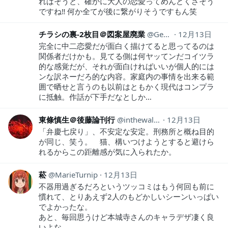
れはそうと、確かに大人の恋愛ってめんどくさそう
ですね‼︎ 何か全てが後に繋がりそうですもん笑
チラシの裏-2枚目＠図案屋廃業
Geso_de_Nyoro
12月13日
完全に中二恋愛だが面白く描けてると思ってるのは
関係者だけかも。見てる側は何ヤッてンだコイツラ
的な感覚だが、それが面白ければいいが個人的には
ンな訳ネーだろ的な内容。家庭内の事情を出来る範
囲で晒せと言うのも以前はともかく現代はコンプラ
に抵触。作話が下手だなとしか…
東條慎生＠後藤論刊行
inthewall81
12月13日
「弁慶七戻り」、不安定な安定。刑務所と概ね目的
が同じ、笑う。 猫、構いつけようとすると避けら
れるからこの距離感が気に入られたか。
菘
MarieTurnip
12月13日
不器用過ぎるだろというツッコミはもう何回も前に
慣れて、とりあえず2人のもどかしいシーンいっぱい
でよかったな。
あと、毎回思うけど本城寺さんのキャラデザ凄く良
いよな。