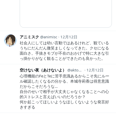
アニミスク
animisc
12月12日
社会人にしては幼い言動ではあるけれど、観ている
うちにだんだん微笑ましくなってきた。クセになる
面白さ。手抜きモブが不在のおかげで特に大きな引
っ掛かりがなく観ることができたのも良かった。
空けない夜（あけないよ）
aktogreen
12月12日
心理機能のFeとTeに苦手意識あるからこそ先にルー
ル確認したくなるの分かる、本城寺莉香は得意意識
だからこそだろうな…
自分のせいで相手が大丈夫じゃなくなることへの心
的ストレスと言えばいいのだろうか？
何か起こってほしいようなほしくないような発言好
きすぎる