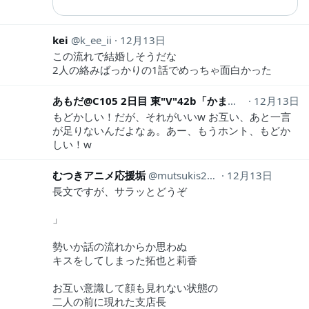
kei
k_ee_ii
12月13日
この流れで結婚しそうだな
2人の絡みばっかりの1話でめっちゃ面白かった
あもだ@C105 2日目 東"V"42b「かまボコちくわ」
12月13日
a
もどかしい！だが、それがいいw お互い、あと一言
が足りないんだよなぁ。あー、もうホント、もどか
しい！w
むつきアニメ応援垢
mutsukis2003
12月13日
長文ですが、サラッとどうぞ
」
勢いか話の流れからか思わぬ
キスをしてしまった拓也と莉香
お互い意識して顔も見れない状態の
二人の前に現れた支店長