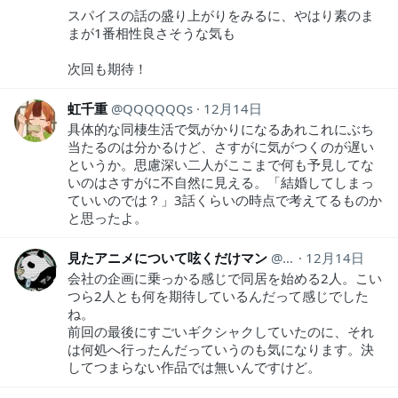
スパイスの話の盛り上がりをみるに、やはり素のま
まが1番相性良さそうな気も
次回も期待！
虹千重
QQQQQQs
12月14日
具体的な同棲生活で気がかりになるあれこれにぶち
当たるのは分かるけど、さすがに気がつくのが遅い
というか。思慮深い二人がここまで何も予見してな
いのはさすがに不自然に見える。「結婚してしまっ
ていいのでは？」3話くらいの時点で考えてるものか
と思ったよ。
見たアニメについて呟くだけマン
animeozy
12月14日
会社の企画に乗っかる感じで同居を始める2人。こい
つら2人とも何を期待しているんだって感じでした
ね。
前回の最後にすごいギクシャクしていたのに、それ
は何処へ行ったんだっていうのも気になります。決
してつまらない作品では無いんですけど。