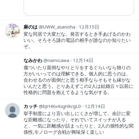
麻のは
UWW_asanoha
12月15日
変な同居で大変だな。発言するとき手あげるのかわ
いい。そろそろ謎の電話の相手が誰なのか知りたい
ぞ。
なみかわ
namicawa
12月14日
傷ついたり面倒なやりとりをするぐらいなら独りの
方がいいってのは理解できる。個人的に思うのは、
合わせるのが面倒だと思う相手ならそもそも縁がな
いんだと思う。とりあえずこの2人は結婚云々以前に
性格的に問題を抱えてるような気がする。
カッチ
bJrHKv4sgHkrgL0
12月14日
挙手制度により言い出しにくさが増して、余計に変
な距離感になったり、それでいてスイッチが入る
と、一気に距離感が詰まったりと、2人の個性的な関
係性,モノローグ合戦が興味深く楽しい