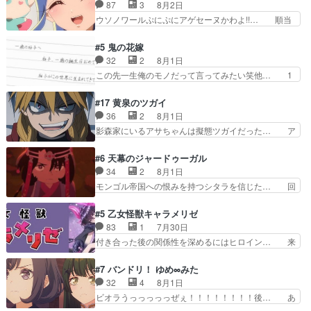
んカッケー、色んな意味でwゲームが… 姉から性
87
3
8月2日
てんやわんや。働いて大変… 地道に働き人と関わ
的興奮覚えてないよね？なんて言わ… テーマ：引
ウソノワールぷにぷにアゲセーヌかわよ!!… 順当
る日々の中に愛を見いだ…
きこもりの理由感想は、久しぶり… 元ゲーマーな
にマコトジュエルの争奪戦をやったと。… 記憶を
ので、はちゃめちゃ楽しく作業… 糸ちゃんと源く
取り戻し正式に探偵事務所で働き始め… ポワロ、
#5 鬼の花嫁
んの距離感おかしいね(*´… 糸と源ははよ好きお
元ネタを解説して原作に誘導するの… くれあさん
32
2
8月1日
うとると言わんかい！引… ショウくんと対等に話
の探偵としての初事件にしてちょ… ・急にクイズ
この先一生俺のモノだって言ってみたい笑他… 1
すためにゲームをする…
番組が始まったw・妖精ウソノ… るるかの助手だ
歳からの誕生日プレゼント………とは思っ… 玲夜
った？今回が初めての探偵活… 探偵じゃなかった
さん柚子に18年分の誕生日プレゼント… 柚子は
#17 黄泉のツガイ
の！？クレアさん探偵すぎ… 突然のポアロクイズ
鬼龍院家から初めて学校に通う事にな… プレゼン
36
2
8月1日
は草なんよ。んで、あん… 今回からついにくれあ
ト攻撃ヤバすぎるwwwヴァイオレ… 玲夜さまサ
影森家にいるアサちゃんは擬態ツガイだった… ア
が探偵事務所の仲間に…
プライズの、これまでの柚子ちゃ… 玲夜から柚子
サが置かれた立場や気持ちを汲んで熱くな… 屋敷
へ17年分の誕生日&を未来に… 「​​13歳の柚子ちゃ
にアサはいなかった逆にガブちゃんはい… 影森の
#6 天幕のジャードゥーガル
んへ…もう中学生な… 梅原の人が18歳になるま
当主が際限なくツガイを増やせるのに… 今回はも
34
2
8月1日
での誕生プレゼン… なよなよした男（cv石田彰）
うガブちゃんさんの悲鳴にも似た怒… ユルと戦っ
モンゴル帝国への恨みを持つシタラを信じた… 回
梅ちゃんがた…
た時から伏線が張られていたのが… しかしアサ
想が淡々と語られるのだけどいつの間にか… オゴ
は、兄様に会いたいbotだと思… ツガイには優し
タイの妃になってもその心は晴れず、モ… ドレゲ
#5 乙女怪獣キャラメリゼ
い筈のガブちゃん、アキオの… 色々とひっかけが
ネの過去、宝石だった彼女が人になり… ドレゲネ
83
1
7月30日
あって、最終的に嫌な終わ… ゴンゾウが従える大
の過去、、辛かった、、あのジャタ… 年上旦那が
付き合った後の関係性を深めるにはヒロイン… 来
量のツガイに何事かと思…
良い人でも、女は宝石でただ笑っ… ダイルの儀式
夢ちゃんがキングコングなのいい味付けだ… ずっ
の神々しさたるや。一気に空気… ドレネゲの辛い
とメスってて何この可愛い生物。クラス… 付き合
#7 バンドリ！ ゆめ∞みた
過去には同情の言葉しか…シ… 奥様に悲しい過
い始めたら始めたでまた違った悩みが… と一歩ず
32
4
8月1日
去…萌え袖が可愛いね、と思… ドレゲネとシタ
つ踏み出す黒絵ちゃん微笑ま新汰の… ツインテー
ビオラうっっっっっぜぇ！！！！！！！！後… あ
ラ、2人だけの同盟が結成さ…
ルが可愛いお茶目な妹ちゃんです… しかも過去も
られちゃん、僕っ子になってから取り戻し… ビオ