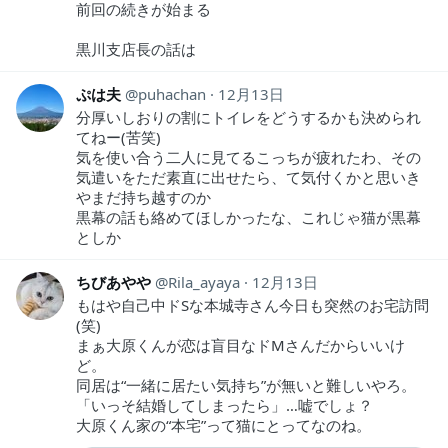
前回の続きが始まる
黒川支店長の話は
ぷは夫
puhachan
12月13日
分厚いしおりの割にトイレをどうするかも決められ
てねー(苦笑)
気を使い合う二人に見てるこっちが疲れたわ、その
気遣いをただ素直に出せたら、て気付くかと思いき
やまだ持ち越すのか
黒幕の話も絡めてほしかったな、これじゃ猫が黒幕
としか
ちびあやや
Rila_ayaya
12月13日
もはや自己中ドSな本城寺さん今日も突然のお宅訪問
(笑)
まぁ大原くんが恋は盲目なドMさんだからいいけ
ど。
同居は“一緒に居たい気持ち”が無いと難しいやろ。
「いっそ結婚してしまったら」…嘘でしょ？
大原くん家の“本宅”って猫にとってなのね。