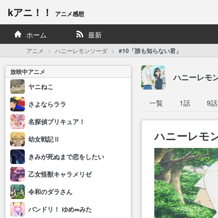
kアニ！！
アニメ感想
ホーム
最新
アニメ
ハニーレモンソーダ
#10「誰も知らない君」
放映中アニメ
ハニーレモ
ヤニねこ
一覧
1話
9話
さよならララ
名探偵プリキュア！
ハニーレモン
幼女戦記Ⅱ
きみが死ぬまで恋をしたい
乙女怪獣キャラメリゼ
令和のダラさん
バンドリ！ ゆめ∞みた