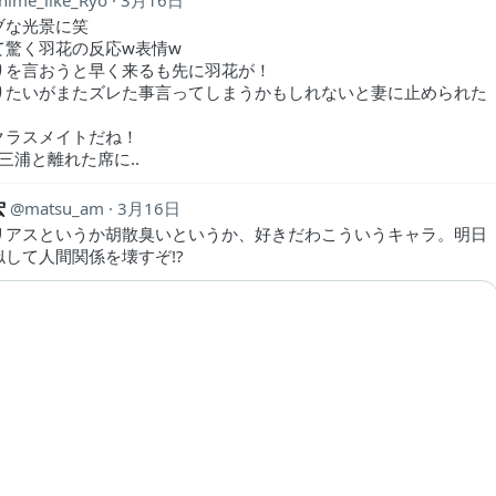
nime_like_Ryo
3月16日
ブな光景に笑
て驚く羽花の反応w表情w
りを言おうと早く来るも先に羽花が！
りたいがまたズレた事言ってしまうかもしれないと妻に止められた
クラスメイトだね！
.三浦と離れた席に..
宏
matsu_am
3月16日
リアスというか胡散臭いというか、好きだわこういうキャラ。明日
似して人間関係を壊すぞ!?