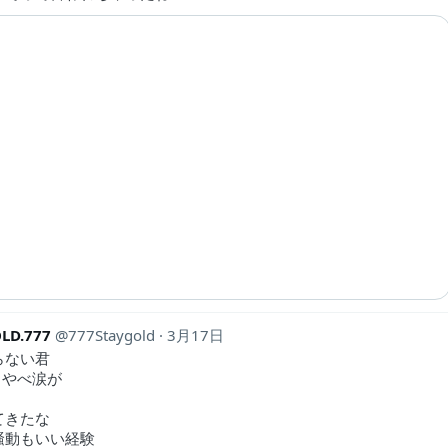
LD.777
777Staygold
3月17日
らない君
、やべ涙が
てきたな
騒動もいい経験