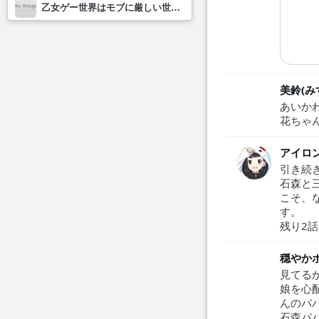
乙女ゲー世界はモブに厳しい世界です2
美鈴(み
あいか
花ちゃ
アイロ
引き続
石森と
こそ、
す。
残り2
穏やか
見てる
娘を心
んのパ
石森パ