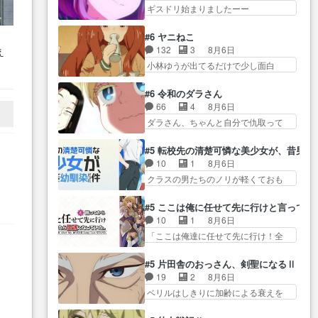
っ… カジノスタッフ募集するも
元々ひどい（褒め言葉）作品だけど
ギスドリ始まりましたーー
開幕前でひちしきり受ける^^
集まらない更に追… 王命でクル
６話はよ…
ー！！！！ユノ、… 都子さんが
先… 「SEDESUのコミPo!日記」
ルの監視をすることになったデ
めっちゃ情緒不安定になってて
#496… 情熱の結晶が受け入れら
#6 ヤニねこ
ビ… 最強の村人・鏡との出会い
怖… 超回復を見守っていかない
れる時。望外の喜び… てっしー
132
3
8月6日
え
で少しは変わった… やはり何か
と、ですね！！み… 開幕聞き取
の過去が入るからより一層感動す
小林ゆうが出てるだけで少し面白
悲しい過去がありそうな。鏡の
りスタッフに定治いなかった？
る…
う
い。なお内… 達郎が獣人に
も… パルナの魔族への恨みは根
ま… ののちゃんのお手当てはお
◯◯◯される強制百合を期待
恋
深そうやね姫を舐… 新キャラが
#6 令和のダラさん
節介だったりする… ビオラの立
し… ヒグマドンってなんな
登場早々変態扱いされてる件。
66
4
8月6日
ち回り害悪すぎるお近づきの印
ん！？人見知りっぽい… なんな
タ… まだまだお元気そうなお声
ダラさん、ちゃんと自分で仇取って
が… ・律っちゃん明るくなった
ら下ネタ0じゃなかったかこんな回
で……不意打ち過…
たんだね… ワイが必死でケロロ
ね♪・メンバーの… 一難去ってま
が… 他のエピソードに対してマ
じゃないのよケロロじゃ… ロボ
た一難、律がビオラの呪縛か
#5 転校先の清楚可憐な美少女が、昔男
イルドな回だった… 今回はだい
ットに憧れてビーム撃ちたいと…そ
ら… 「私はあなたが嫌いなんで
10
1
8月6日
ぶある程度抑えてる？w感じな
うい… 余りにも凄惨なダラさん
す」「バンドやめ… 何が起きて
クラスの男たちのノリが軽くておも
気… アルねこ、そうはならんや
の過去ダラさんの６… 過去編は
いるのか！？次週、みゅーたいぷ…
ろい春希… 沙紀は隼人への片思
ろ映画のワンシー… さっきまで
これで一区切りかなギャグも面白
いを拗らせているタイプ… みな
生きていたゴキブリ死んでる
#5 ここは俺に任せて先に行けと言ってか
い… ガンガガン♪薫がなんかしっ
もちゃんが透けブラしててびっくり
GP… アルねこ危険ですよね。健
10
1
8月6日
かり歌ってロマ… 姉巫女の誤
して… レベルのキャラが登場。
康的な面で··江… 酔い潰れ行き着
「ここは俺達に任せて先に行け！全
算、クソみたいな嫉妬の末路よ。
相変わらず顔や体の… 隼人が春
いた江ノ島で、朝日を眺めな…
員いい奴… 過去、あとを託した
… 私、そんなに日頃からガンガ
希の級友を巻き込んだイジりに動
ロックが今、2人にあと… 木下鈴
ン言うてないで… このアニメは
#5 片田舎のおっさん、剣聖になるⅡ
じ… 第５話をU-NEXTで視聴しま
奈（@0suzuna0）が【マリー…
どこに行くのだろう、面白す
19
2
8月6日
した。視聴… ラブコメで天然ジ
村ごと乗っ取られてたら流石に気付
ぎ… 姉のした事はただ単に一族
ベリルはしきりに加齢による衰えを
ゴロというかナチュラルヒ… み
かないか… 《漫画版少し読んだ
を絶滅させただけ…
口にする… 重ねた歳のせいにし
なもと仲良く話す隼人を見てなぜか
ことある》エリックとゴ… ロッ
ていた限界を超えて命の… いい