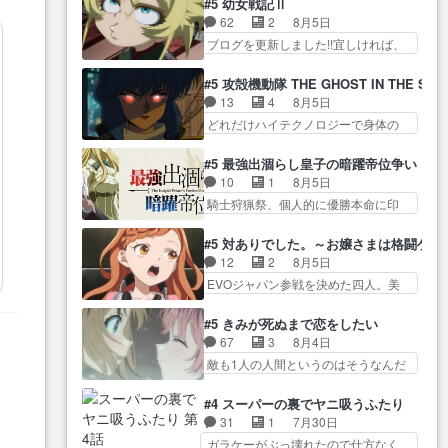
不安に… 無理なダイエットは禁
#5 幼女戦記Ⅱ
クは敵に容赦無くブスっといくから
んじゃないですか。魔物の群を発見
物だけど、なかなか結… 「これ
62
2
8月5日
気持… 勇者パーティー再結成し
した… アマプラにて視聴終わ
からもお手入れ、がんばりゅ」あり
ブログを更新しました!!宜しければ、
て先にいけで激アツ… 爆縮、幻
り！サーベルボア討伐… を言い
が…
是非… 少しでもマシな負け方を
覚、主人公結構エグいことするよ
訳にしたくないものですねwボア狩
選んだゼートゥーア… ゼートゥ
な… ねぇ猫耳ガール、敵の根城
#5 攻殻機動隊 THE GHOST IN THE SHE
り… 先生としてのベリルが好き
ーアの唯一の手駒が強すぎる笑あ
に乗り込む事を同… 世もや替え
13
4
8月5日
だけど、今回みた… 4人だけでサ
お… 私にとって完全にご褒美回
が利くと復活Pとは？！もう来週…
どれだけハイテクノロジーで身体の
ーベルボアを狩りに行く。野
ゼー様の葉巻シー… やはりター
価値がフ… ジャミングも伏線に
営… ・実家周辺でサーベルボア
ニャが後方指揮だと展開に迫力
なるかと思った回想シー… フチ
が暴れてると聞い… ちょっと年
#5 最強出涸らし皇子の暗躍帝位争い
が… “貧乏籤百連無料ガチャ”100
コマだいぶ理性持ち始めた。この世
齢の事を言いすぎとゆーか言い
10
1
8月5日
連でも1回… 2期入ってから地味
界の… 原作読んだのもう何年も
訳… ベリルの母もやはり只者じ
騎士狩猟祭、個人的に優勝本命に印
だよね。ただでさえ幼女… 「餌
前なのに、覚えてる… コイルの
ゃなかったかベリ…
を付けた… 細かい設定を考える
になってもらわねばならぬ」って言
汚職を突き止めるべくバトーの指
のが面倒な時は古代魔法… エル
葉に… ゼートゥーア左遷によっ
#5 対ありでした。～お嬢さまは格闘ゲ
導… やまとん1号はどこの部分で
ナがチートすぎる笑アルは最初から
て参謀本部の連携が… 緊張感あ
12
2
8月5日
使うのだろう？… 日本とロシア
自分… プラネット・ウィズ展開
る戦闘描写とギャグ今週の『有能
EVOジャパン参戦を決めた四人。美
が絡む政治の話かつ色々な用
アツいな「騎士狩猟… 麦茶どこ
な…
緒の母… この作品に唯一足りな
語… 第５話をprimevideoで視聴
ろかタイトル通り麦茶の出涸らし
いと思ってた(無くて… 見た目は
しまし… 前回同様『イノセン
#5 きみが死ぬまで恋をしたい
ぐ… 第５話をABEMAで視聴しま
気品溢れてるのに中身は…美緒マ
ス』を含む押井・神山版… 第５
67
3
8月4日
した。視聴に… 復讐に燃える吸
マ… テーマ：格ゲー大会に行く
話「EPISODEラストの母親の気持…
敵も1人の人間というのはそうなんだ
血鬼兄弟の弟ですいいキャラ…
には？感想は、美… 大会を前に
けど状… もう着れないからって
クリスタ皇女が“萌え”なのでこの娘が
格ゲー熱が高まる一方、百合の
どういう意味だろうな… ミミを
皇帝… ウサギ好きそうな王女殿
#4 スーパーの裏でヤニ吸うふたり
本… 東京で開催される格ゲー大
人間に戻して欲しいでも自分達が代
下がかわいい。幼馴… ついに始
31
1
7月30日
会に参加すること… Japanに向け
わ… ご視聴ありがとうございま
まった狩猟祭。エルナの活躍で上
ガラケーがぶっ壊れたので仕方なく
て外泊届にサインをもらっ… 長