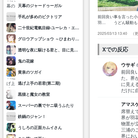
天幕のジャードゥーガル
前回良い事を言った
手札が多めのビクトリア
羽… うどん騒動も
二十世紀電氣目録-ユーレカ・エヴリカ-
ばい… 立ち入り禁
2025/03/13 13:40
wwww… 三浦来て
グロウアップショウ ～ひまわりのサーカス団～
か、好… あいかわ
愛模様。…
Xでの反応
透明な夜に駆ける君と、目に見えない恋をした。
鬼の花嫁
ウサギ
前回良
黄泉のツガイ
た。界
逃げ上手の若君(第二期)
に見え
だけに
黒猫と魔女の教室
アマス
スーパーの裏でヤニ吸うふたり
席替え
鉄鍋のジャン！
界が羽
物置が
うしろの正面カムイさん
三浦の
界にお