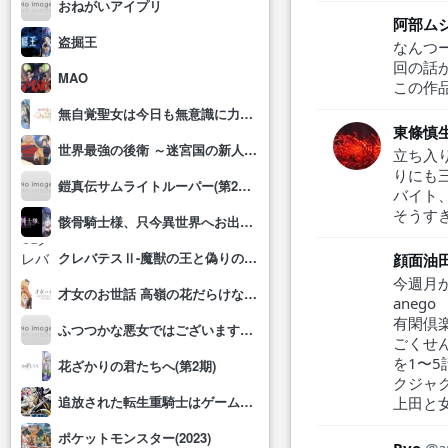
おねがいアイプリ
阿部ム
盗掘王
なんつ
回の話
MAO
この作
無自覚聖女は今日も無意識に力を垂れ流す
東條慎
世界最強の後衛 ～迷宮国の新人探索者～
立ち入
りにも
鎧真伝サムライトルーパー(第2クール)
バイト
そうす
骸骨騎士様、只今異世界へお出掛け中Ⅱ
クレバテスⅡ-魔獣の王と偽りの勇者伝承-
顔面油
今週月
才女のお世話 高嶺の花だらけな名門校で、学院一のお嬢様(生活能力皆無)を陰ながらお世話することになりました
anego
有閑倶
ふつつかな悪女ではございますが～雛宮蝶鼠とりかえ伝～
ごくせ
を1〜5
花ざかりの君たちへ(第2期)
クジャ
追放された転生重騎士はゲーム知識で無双する
上田と
ポケットモンスター(2023)