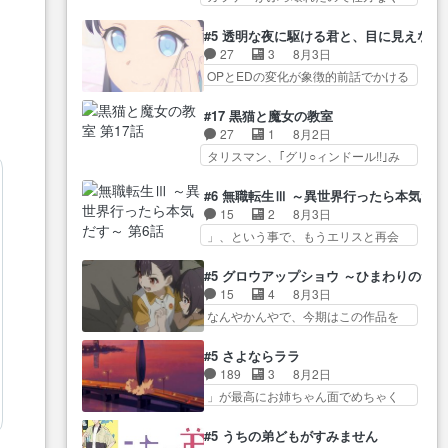
した見るたびに切… 誰かと思っ
位…
スマホに… 佐々木さんとは同い
崎から大会のために東京へ!/でも観光
たらちゅー先輩か。しれっと相
年くらいに思ってたけど… やは
よ… 旅の支度全部やってくれる
#5 透明な夜に駆ける君と、目に見えない
方… 第５話感想：コ□した相手に
り出オチ感が否めず、エピソードの
先輩、なんだかん… 第５話をｄ
27
3
8月3日
も家族や…､戦… つらい回だ……
打率… 田山さんが佐々木さんに
アニメストアで視聴しました。視…
OPとEDの変化が象徴的前話でかける
つらすぎる……。エスタ先輩…
沼っていく…こんな… 佐々木さ
には… 小春の透明なモヤのかか
今週のシーナとミミも可愛かった2人
ん、腕フェチなんですね笑最近ま
った世界。どんな女… そうか、
の関係… 確かに相手にも家族や
#17 黒猫と魔女の教室
じ… 佐々木がガラケーからスマ
こんな風に見えてるのかぁ。かけ
大切な人はいるけど、… 白シャ
27
1
8月2日
ホに変えるって、… もうドラマ
る… 完全な両片思いになりまし
ツが作業着みたいなもんなんですか
タリスマン、｢グリ○ィンドール!!｣み
版孤独のグルメファンコンテン
たねぇ…OPとE… 余計な物は描
ね…
た… 最初の障害ゴーレムを全員
ツ… 「お腹冷えちゃわない？
かず白く靄がかった小春ちゃ
で力を合わせて倒… アリアはホ
佐々木さんの優しさ… 先行で見
#6 無職転生Ⅲ ～異世界行ったら本気だ
ん… 光も感じない完全な盲目な
ントスピカが大好きだよね。ツ
た時より2人のやり取りに癒しを
15
2
8月3日
んやね…おめかし… 母役に能登
ン… 一等級ポテンシャルのアリ
感… ABEMA版の7〜8話佐々木が
」、という事で、もうエリスと再会
さんって禁じ手使ってきたー！
アちゃん可愛くて… そういや、
実年齢以上…
か？っと… サラの再登場によっ
E… 今回は小春視点も描かれてい
アリアは能力は最上級のくせに、
てルーデウスの成長が確… 人間
て良かった本当… 股に海豚を挟
#5 グロウアップショウ ～ひまわりのサ
… とうとうアリアと直接競う場
関係の清算が粛々と進められている
み水上バスでの会話を反芻…
15
4
8月3日
がきたこれまで… 毎度ながらの
サラ… サラとの関係に対して完
恋… OPEDとも無人バージョンか
なんやかんやで、今期はこの作品を
スピカの顔面芸推しのハナち
全に「昔の女」とし… ルーシー
ら主人公２人…
一番推し… 時給50円じゃ借金は
ゃ… クソレビュータリスマン趣
にデレるルディが完全に親バカで
減らない(^_^;サ… 葵ちゃん可愛
味ダダ漏れで好き… 期末試験が
#5 さよならララ
微… サラとは会ってほしいちゃ
すぎるな楠木ともりちゃんの
始まろうとしておりスピカは対
189
3
8月2日
んとした別れ方し… サラは未練0
ね… デフォルメされた表情が特
策… 能力鑑定胸像タリスマン氏
」が最高にお姉ちゃん面でめちゃく
だと言っていたけど人の気持
に多かったのが印… 葵＆茜の回
容姿も評価してし…
ちゃかわ… さすがに割れた窓ガ
ち… 実は結構好きなキャラモヤ
も良きでした。あの証拠写真、
ラスの弁償は求められた… 逡巡
モヤする別れ方だ… 役で出演さ
#5 うちの弟どもがすみません
ひ… 互いが互いのことを想って