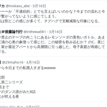
ジカ
mokasu_abe
3月16日
ーーーか「不連続的」とでも言えばいいのかな？今までの流れと今
が繋がってないように感じてしまう。
品は割とこの感じが多くて、チグハグで支離滅裂な印象になる。
生＠後藤論刊行
inthewall81
3月16日
り禁止のテープの向こうにあるレモンソーダの黄色いボトル、あま
三浦の心奥の象徴って感じだ。この秘密を飲み込むか？ のC。夜に
、家が最近アパートから高層階に引っ越した、母子家庭が再婚して
ぎる。
田
29maho16
3月16日
から今日までの私廃人すぎるwwww
楽部
ん第二シリーズ
話まで
クのダンス誰がみた8話
女が吠える夜