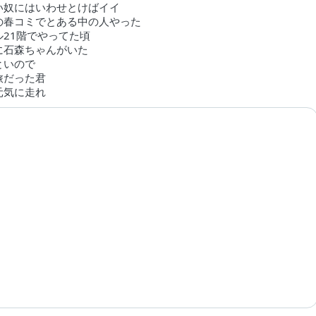
い奴にはいわせとけばイイ
の春コミでとある中の人やった
ル21階でやってた頃
に石森ちゃんがいた
といので
旅だった君
元気に走れ