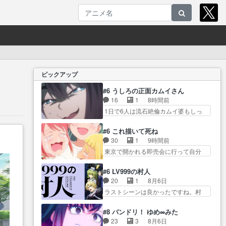
ピックアップ
#6 うしろの正面カムイさん
16
1
8時間前
1日で6人は流石絶倫カムイ婆もしっ
かり抱… 今回は交通悪霊の除霊
ツアー。Aパはいつも… 前半の霊
#6 これ描いて死ね
カモみたいになってるよねwジェ
30
1
9時間前
ッ… 今回はいつもと違って霊が
東京で開かれる即売会に行って自分
大人しいなと思っ… 最後にカム
たちの本… 一冊売る事の苦労と
イさんを怪異と見間違え叫んで
喜びを知る手島先生がず… 10年
#6 LV999の村人
お… 交通系悪霊除霊ツアー編！
でえらい老けはったねー編集さん。
20
1
8月6日
どっちが悪かよく… よく見ない
同… 自分の妄想を買ってくれる
ラストシーンは良かったですね。村
と気付けない2つのエピソード
人がいるというも… 初めて自分
人が故に… 村人のレベル上げは
に… カムイとドライブに出かけ
の漫画が売れた時の感動、懐か
鬼モードフィンガーシリ… アリ
たシヅカは、ズブ… 15分アニメ
#8 バンドリ！ ゆめ∞みた
し… 初めて本が売れた喜びよう
スと10年後に結婚の約束をした鏡ず
で計14体の最多成仏回ジェッ…
23
3
8月6日
に貰い泣き。隣の… コミティア