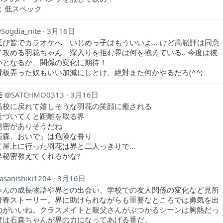
よ 低スペック
Sogdia_nite
3月16日
延び皆でカラオケへ、いじめっ子はもういいよ… けど高嶺評は同意
イ攻める羽花ちゃん、深入りを拒む界は何を抱えている‥ 今度は彼
いとなるか、関係の変化に期待！
看板弄った奴もいい加減にしとけ、絶対また何かやるだろ(^^;
モ
SATCHMO0313
3月16日
高校に戻れて嬉しそうな羽花の笑顔に癒される
近づいてくと距離を取る界
秘密がありそうだね
石森、おいで」は危険な香り
て屋上に行った羽花は界と二人っきりで…
界秘密教えてくれるかな?
asanishiki1204
3月16日
ゃんの成長物語や界との出会い、学校での友人関係の変化など見所
青春ストーリー。界に助けられながらも重要なところでは勇気を出
のがいいね。クラスメイトと親父さんがぶつかるシーンは胸熱だっ
度は石森ちゃんが界の力になってあげる番だ。