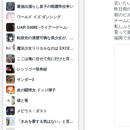
言いた
最強出涸らし皇子の暗躍帝位争い
昨日雨
前のビ
ワールド イズ ダンシング
チーム
私しぶ
LIAR GAME -ライアーゲーム-
育って
福岡で
転校先の清楚可憐な美少女が、昔男子と思って一緒に遊んだ幼馴染だった件
魔法少女リリカルなのは EXCEEDS Gun Blaze Vengeance
ここは俺に任せて先に行けと言ってから10年がたったら伝説になっていた。
レッツゴー怪奇組
サンダー3
炎の闘球女 ドッジ弾子
猫と竜
メビウス・ダスト
「きみを愛する気はない」と言った次期公爵様がなぜか溺愛してきます