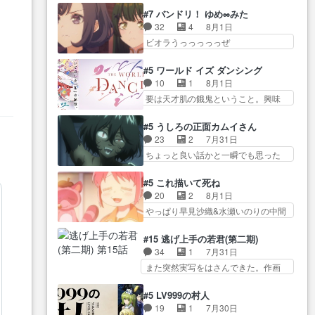
ネの過去、、辛かった、、あのジャ
コングなのいい味付けだ… ずっ
アキオの… 色々とひっかけがあ
#7 バンドリ！ ゆめ∞みた
タ… 年上旦那が良い人でも、女
とメスってて何この可愛い生物。ク
って、最終的に嫌な終わ… ゴン
32
4
8月1日
は宝石でただ笑っ… ダイルの儀
ラス… 付き合い始めたら始めた
ゾウが従える大量のツガイに何事か
ビオラうっっっっっぜ
式の神々しさたるや。一気に空
でまた違った悩みが… と一歩ず
と思…
ぇ！！！！！！！！後… あられ
気… ドレネゲの辛い過去には同
つ踏み出す黒絵ちゃん微笑ま新汰
ちゃん、僕っ子になってから取り戻
情の言葉しか…シ… 奥様に悲し
#5 ワールド イズ ダンシング
の… ツインテールが可愛いお茶
し… ビオラが悪魔すぎて気分が
い過去…萌え袖が可愛いね、と
10
1
8月1日
目な妹ちゃんです… しかも過去
悪くなってきたこ… 声優まとめ
思… ドレゲネとシタラ、2人だけ
要は天才肌の餓鬼ということ。興味
も重いんかいかつては自分に自
ました(７話まで)仲町あられ/… ビ
の同盟が結成さ…
を惹かれ… 父の観阿弥と袂を分
信… リップを塗ってらっしゃる
オラの策略がバッチリ嵌って最高
かった？鬼夜叉が田楽の… 猿楽
からかしらお顔が… 黒絵「怪獣
#5 うしろの正面カムイさん
wwwこ… 自信あれば評価なんて
の鬼夜叉と田楽の増次郎。小さない
に憧れるのはいいけど自分自身
23
2
7月31日
気にしないし、充実し… ・バー
ざこ… 着眼点は良くとも、先鋭
が… 素の自分はどちらなのかは
ちょっと良い話かと一瞬でも思った
チャルだけど、みゅーたいぷ初ライ
的すぎるのか。芸能… 鬼夜叉は
まだ不明だが見せ…
私が間違… ろくろ首さんも油舐
ブ… OPこんなんだっけ？と思っ
石也と共に観世座をあとにし、三
めてなかった？白雪碧さ… 今日
たら歌唱シーン… の、らいぶシ
#5 これ描いて死ね
条… 観世座を離れ、三条坊門御
も1日お疲れ様でした～───昨晩～
ーン＿!!­­--­­--­… それだけでええや
20
2
8月1日
所で日々を送る鬼… 「お前(鬼夜
今… 幼女に拾われたお市ちゃん
ん！！しかし、ビオラが仕…
やっぱり早見沙織&水瀬いのりの中間
叉)が凄いのではなく客が凄い…
の恩返し。化け猫… 役にて出演
層は上… あれ光って漫研入るこ
田楽と猿楽の獅子舞勝負。鬼夜叉は
させていただきました。ジョア
とになってたんだっけ… 登場人
猫の動き… 登場人物の我が強
#15 逃げ上手の若君(第二期)
ン… トイ・ストーリーみたいな
物が増えてわいわいしたところが好
い。新しい獅子舞に拘って… 第
34
1
7月31日
始まり。流石に除… 猫相手にな
き… 初コミティアで２０冊刷り
５話をprimevideoで視聴しまし…
また突然実写をはさんできた。作画
んでそんなに…と思ったらそう
は妥当だよね。俺… 藤森さんの
リソース… やるべきことが逃げ
い… いつもと違って少し良い話
ママ向けの漫画で、また涙腺
る事と分かると水を得た… 30歳
化け猫は油が好物… 今回はあか
#5 LV999の村人
が⋯… 〜漫画に「想い」をこめ
まで童貞だと魔法使いになれるとい
やし1体のみで15分。金持ちの…
19
1
7月30日
よう｣娘に漫画であ… 何回この作