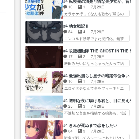
裁支配を強化、… やはりヨコヤ
#4 転校先の清楚可憐な美少女が、昔男
優… 深夜の格ゲー対戦よりテス
れない爺さんには夢が詰まってると
いいですね。昼の国が勝てる
10
1
7月29日
トの方がよっぽど… 真剣に授業
思う… クルニ、ヘンブリッツ、
流… 役で出演いたしました。次
カラオケ行ってなんも歌わず帰るの
を受けて、夜は珠樹の部屋で格
ミュイと一緒におっ… 帰省、お
回も緊張が止まり…
かよハン… 春希ちゃんの私服、
ゲ… 来たる定期テストに向けて
供ヒロインはクルニ。順番的には
めっちゃ可愛いぞ！！！… どう
勉強会！美緒ちゃ… 受験勉強と
#4 幼女戦記Ⅱ
確… 父親から手紙が来た。サー
やらあの女優さんが春希のお母さん
戦闘の2択なら戦闘を選ぶ娘w
84
4
7月29日
ベルボアの退治の… ここでヘン
のよ… 春希ちゃん姫ちゃんに野
美… 勉強嫌いでバトルを選ぶっ
コンコルド効果でまた泥沼化。無茶
ブリッツくんが同行するのが変
菜の子も凄え可愛い… 隼人くん
て、ひぐらしの沙…
振りに奇… ルーデルドルフ中将
で… ・ベリル、実家に帰ること
のスマホを買いに行ってたけど完
自らが行う煙草と葉巻は… ブロ
に・ベリルはミュ… おっさんの
#4 攻殻機動隊 THE GHOST IN THE SHE
全… 第４話をU-NEXTで視聴しま
グを更新しました!!宜しければ、是
親となるとお爺ちゃんだよね孫
17
2
7月29日
した。視聴… スマホを買うた
非… 計画通りにはいかないね笑
扱… ・ベリル、実家に帰ること
殿田みたいになっちゃった人って結
め、都心で待ち合わせをした…
やり遂げた(ほぼ… 今回もターニ
に・ベリルはミュ…
構会社に… バトーがカッコいい
OP曲きっかけで見始めてたけどなん
ャに不都合なことがあったり
と思ってたら、トグサが… あの
だかん… いきなりシリアス展開
#4 最強出涸らし皇子の暗躍帝位争い
し… 白髪の男性が語った家族を
見た目もうただのロボでしかないん
ぶち込んでくるじゃん… 春希の
10
1
7月29日
失った喪無感が、… 連邦に対し
だよ… 俺らの汗拭きそりゃいや
家庭事情は複雑。食事とか隼人が親
エロイタチなんて事をフィーネとエ
て有利な講話条件を引き出すた
だろwwバトー＆ト… イノセンス
身…
リーにア… アルも気付かなかっ
め… コンコルド効果に油を注ぐ
の元となった回だけど、ガイノ
た事を…フィーネは自分… モン
ターニャの勝利軍… 犠牲を払っ
#4 透明な夜に駆ける君と、目に見えない
イ… アダム・リンクやジェイム
スターを呼ぶ笛？黒幕は狩猟祭とは
ても良いならお前たちが前線へ
25
3
7月28日
スン(教授)型サ… アンドロイドも
関係… 平凡な少女に見える眼鏡w
行… 戦闘がアッサリし過ぎじゃ
不適切な言葉を指摘する鳴海も、1話
おっさんの汗を拭くのは嫌や…
眼鏡属性は持ち合… 神アニメ、
ない？戦争がメイ…
では冬… かけると鳴海のやり取
押井守監督のイノセンスの土台にな
ケテーイ！「騎士狩猟祭、前夜
り微笑ましいw良い奴… どう接し
ったエピ… コミカルなのにも慣
#4 きみが死ぬまで恋をしたい
の… フィーネがアルノルトに活
ていいのかわからず戸惑うかける
れてきました。１話でし… ロボ
64
3
7月28日
躍してもらいたが… 第４話を
も… 盲目だと相手の表情も分か
ットの反乱は今となっては良くある
戦争で戦ってるシーンはあまりない
ABEMAで視聴しました。視聴