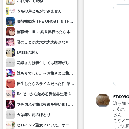
これ描いて死ね
うちの弟どもがすみません
攻殻機動隊 THE GHOST IN THE SHELL
無職転生Ⅲ ～異世界行ったら本気だす～
君のことが大大大大大好きな100人の彼女(第3期)
LV999の村人
花織さんは転生しても喧嘩がしたい
対ありでした。～お嬢さまは格闘ゲームなんてしない～
転生したらスライムだった件 第4期
Re:ゼロから始める異世界生活 4th season
STAYGO
誰も知
ブチ切れ令嬢は報復を誓いました。 ～魔導書の力で祖国を叩き潰します～
…あれ
さん
天は赤い河のほとり
こなれ
ヒロイン？聖女？いいえ、オールワークスメイドです(誇)！
うどん