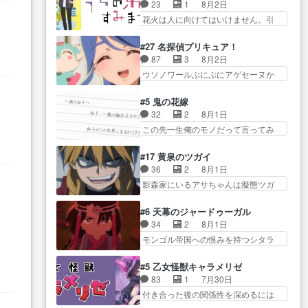
を振り切ってみんなに謝ったララの
せていただきました！よろしく
23
1
8月2日
いるのにすれ違っ… 第５話をｄ
思い… 仕事に馴染めない辺り観
お… 毎クールメインヒロインを
花火は人に向けてはいけません。引
アニメストアで視聴しました。
ていて苦しいところ… ララちゃ
好きになっちゃう…
きこもり… 糸はまだ柊の顔も見
視… 葵ちゃんに〝瑞佳ちゃんと
んの事情はもう少し皆に話して良
たことなかったっけ！1… ってお
練習したい〟と言… 本当この作
#27 名探偵プリキュア！
い… ララと茉里とで初のアルバ
名前を見たんだけどあの中村大樹さ
品は「キャラ」を活かすのがう
87
3
8月2日
イト。七転八倒し… 労働するプ
ん… 糸ちゃんカッケー、色んな
ま… みずかちゃんの介入で双子
ウソノワールぷにぷにアゲセーヌか
リンセスえらい。プリンセスの
意味でwゲームが… 姉から性的興
の仲にヒビが………
わよ!!… 順当にマコトジュエルの
精… アンデケン行ってケーキ食
奮覚えてないよね？なんて言
争奪戦をやったと。… 記憶を取
べて、帰りにカメ… ララが働く
#5 鬼の花嫁
わ… テーマ：引きこもりの理由
り戻し正式に探偵事務所で働き始
事でのてんやわんや。働いて大
32
2
8月1日
感想は、久しぶり… 元ゲーマー
め… ポワロ、元ネタを解説して
変… 地道に働き人と関わる日々
この先一生俺のモノだって言ってみ
なので、はちゃめちゃ楽しく作
原作に誘導するの… くれあさん
の中に愛を見いだ…
たい笑他… 1歳からの誕生日プレ
業… 糸ちゃんと源くんの距離感
の探偵としての初事件にしてち
ゼント………とは思っ… 玲夜さ
おかしいね(*´… 糸と源ははよ好
#17 黄泉のツガイ
ょ… ・急にクイズ番組が始まっ
ん柚子に18年分の誕生日プレゼン
きおうとると言わんかい！引…
36
2
8月1日
たw・妖精ウソノ… るるかの助手
ト… 柚子は鬼龍院家から初めて
ショウくんと対等に話すためにゲー
影森家にいるアサちゃんは擬態ツガ
だった？今回が初めての探偵
学校に通う事にな… プレゼント
ムをする…
イだった… アサが置かれた立場
活… 探偵じゃなかったの！？ク
攻撃ヤバすぎるwwwヴァイオ
や気持ちを汲んで熱くな… 屋敷
レアさん探偵すぎ… 突然のポア
#6 天幕のジャードゥーガル
レ… 玲夜さまサプライズの、こ
にアサはいなかった逆にガブちゃん
ロクイズは草なんよ。んで、あ
34
2
8月1日
れまでの柚子ちゃ… 玲夜から柚
はい… 影森の当主が際限なくツ
ん… 今回からついにくれあが探
モンゴル帝国への恨みを持つシタラ
子へ17年分の誕生日&を未来に…
ガイを増やせるのに… 今回はも
偵事務所の仲間に…
を信じた… 回想が淡々と語られ
「​​13歳の柚子ちゃんへ…もう中学生
うガブちゃんさんの悲鳴にも似た
るのだけどいつの間にか… オゴ
な… 梅原の人が18歳になるまで
#5 乙女怪獣キャラメリゼ
怒… ユルと戦った時から伏線が
タイの妃になってもその心は晴れ
の誕生プレゼン… なよなよした
83
1
7月30日
張られていたのが… しかしアサ
ず、モ… ドレゲネの過去、宝石
男（cv石田彰）梅ちゃんがた…
付き合った後の関係性を深めるには
は、兄様に会いたいbotだと思…
だった彼女が人になり… ドレゲ
ヒロイン… 来夢ちゃんがキング
ツガイには優しい筈のガブちゃん、