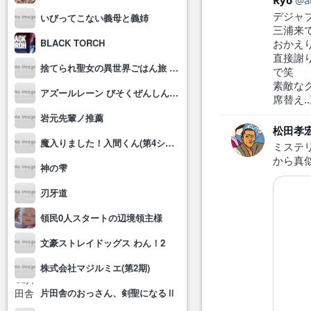
Ryo
a
デジャ
いびってこない義母と義姉
三浦来
BLACK TORCH
おかえ
直接謝
捨てられ聖女の異世界ごはん旅 隠れスキルでキャンピングカーを召喚しました
で笑
素敵な
アズールレーン びそくぜんしんっ！にっ!!
席替え.
岩元先輩ノ推薦
松田孝
魔入りました！入間くん(第4シリーズ)
ミステ
から真
神の雫
刃牙道
領民0人スタートの辺境領主様
文豪ストレイドッグス わん！2
株式会社マジルミエ(第2期)
片田舎のおっさん、剣聖になるⅡ