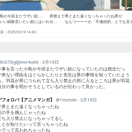
小島が今回またウザい奴… 席替えで界とまた遠くなっちゃったね界が
いい経験言いたい奴にはいわせ… なんつーーーか「不連続的」とでも言
止のテープの向こうにあるレモン… 今週月から今日までの私廃人すぎる
2025/03/19 14:40
驚く羽花の反応w表情wおかえりを… ミステリアスというか胡散臭いとい
らず良かった！あゆみちゃんがちゃ… 石森と三浦の、押しては引いての
cG7DgIJJmvr4uK6
3月19日
い事を言った小島が今回またウザい奴になっていたのは残念だっ
が来ない理由をはぐらかしたりと先生は界の事情を知っていたよう
る。羽花が界につられて立ち入り禁止の所に入るところは界が羽花
自分の事を明かそうとしているのが伝わって良かった。
ゲフォロバ【アニメマンガ】
1mznsts
3月19日
で界とまた遠くなっちゃったね
花の手を掴んじゃったね
立ち入り禁止になっちゃってるし
ことが知りたいって言っちゃったね
いでって言われちゃったね