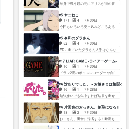
う… こっちの諏訪の三大将もま
今更だけど霊が性行為で祓えること
単身で戦う鏡の元にアリスが街の冒
品に泣かされるのだろう。光が
たクセが強いw色… 頼重が完全に
は何とな…
険者率い… 鏡浩二はゲーム世界
藤… ホテル泊まってコミティア
ブレーンだよね毎回敵キャラ
に飲み込まれた転生者と… みん
っていいなあ。同… コミティア
#5 ヤニねこ
が… 弧次郎「欲を我慢して強く
なががんばってくれたアリスの父ち
参加のしおりを徹夜で作る先生
171
4
7月30日
なれるなら大飯食… 変化球な演
ゃん… 成長限界が999である村人
(… お母さん、娘にあんな漫画描
今回もいろいろ突っ込みどころある
出も交えながらの状況説明が本
と定めた上位存… 大規模バトル
かれたら泣いち…
回だった… ヤクのクワガタ取り
当… LOで参加させていただきま
シーンなのに会話してばっか
の話が尋常じゃない雰囲… 妹子
した！最終的に… この高らかな
#5 令和のダラさん
り… やっぱり勇者より強かった
ちゃんの恋愛話をしたり、タバコを
DT宣言、合田一人に通じるも…
52
4
7月30日
か笑統率力LV9… 普通の人間の親
生産… ここうっすら思ったこと
この作品は近年稀に見るおっさんキ
EDに出ていたダラさん人形はなんな
子やーん総務課長と娘の女子…
ズバリ言ってくれて… おかし
ャラの充…
んだと… 『ダラさんと呼ぶ者が
これがこの世界の仕組みか‥Lv200帯
い、さわやかだ 世話好きの陰に支
生まれた日』をダラさ… 陰惨な
の… そのために役割を超越する
#17 LIAR GAME -ライアーゲーム-
配… ヤクねこのクワガタ取りの
過去がきっちり現代に継承されてい
者の出現させるた… アリスのお
10
1
7月30日
話見て切なくなっ… 普段は選別
る… ダラさんと姉弟の母との出
陰で他の勇者達も共闘してくれ魔…
ドラマ2期のボイスレコーダーや自白
された4～600レスを2,30… 隠し
会いの話やはりダ… ダラさんの
ゲーム… ヨコヤは人間の弱い所
方が密売人のそれww唐突な作画力の
過去話も佳境…げに恐ろしいは
をつくのが抜群に上手… 昼の国
正… なんか今日はかなり一瞬で
#4 対ありでした。～お嬢さまは格闘ゲ
人… 第５話感想：２人の過剰な
の奴らも馬鹿が多いが、夜の国も同
終わっちまったっ… 先週と比べ
16
1
7月28日
貢ぎ物?の礼とし… 第５話感想：
じ… ご視聴ありがとうございま
てまだまともに見えた。4話は過…
勉強嫌いでも集中すれば結果を出せ
姉のお誕生会にダラさんを招
した来週もよろし… 握った◯治
る美緒が… 毎晩スト６対戦を楽
待… 部分的に時系列が4話と入れ
郎（中の人的に）仲間であるプ
しむ４人。だが、期末試… どん
替わってるのね… こんなデカイ
#4 片田舎のおっさん、剣聖になるⅡ
レ… ヨコヤの頭の回転の速さと
なゲームも相手が強すぎるとやる気
のどうやって運ぶんだよ！？
18
2
7月30日
人間の心理を利用… 夜の国のヨ
無く… テーマ：テスト勉強と大
姉… ダラさん、人型形態にもな
おっさん、田舎に帰省する！時期も
コヤ支配がますますひどく……。
会感想は、美緒がテ… すげーー
れるんか!?w髪…
時期だし… じいさん、ベリル、
… ヨコヤは飴と鞭で夜の国の独
ーーーーーーー良い……。女性声
副団長、年長者が強い順… 底知