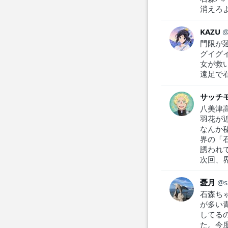
消えろ
KAZU
門限が
グイグ
女が救
遠足で
サッチ
八美津
羽花が
なんか
界の「
誘われ
次回、
憂月
s
石森ち
が多い
してる
た。今