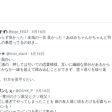
すず)
JoJo_FE07
3月16日
わらず良かった！友哉の一言 良かった！あゆみちゃんがちゃんと羽
んの事思ってるの好き…
ン☆
Iron_star4
3月16日
き面白い。
三浦の、押しては引いての恋愛模様。互いに繊細な部分があるから
なかなか一線を超えて踏み込むことができず、堂々巡りを繰り返
話、行方を見守りたい。
ポンしぇ♪
ODYK_P
3月16日
か 豊川のクソ親父とクソ祖父！
配し過ぎてやってしまったことを 娘の友人達に頭をさげる石森ちゃ
パンを！
パンのハーフパンツを煎じて飲め！