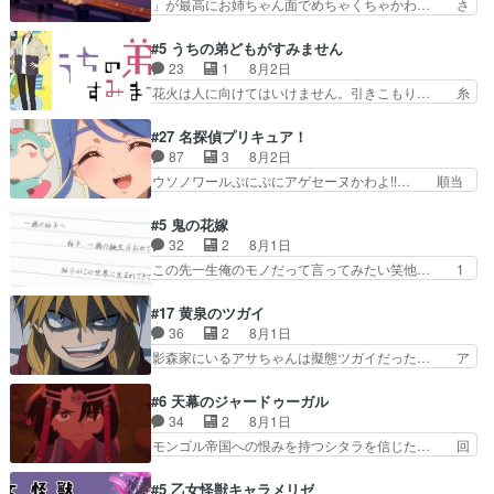
」が最高にお姉ちゃん面でめちゃくちゃかわ… さ
インを好きになっちゃう…
を想っているのにすれ違っ… 第５話をｄアニメス
すがに割れた窓ガラスの弁償は求められた… 逡巡
トアで視聴しました。視… 葵ちゃんに〝瑞佳ちゃ
を振り切ってみんなに謝ったララの思い… 仕事に
#5 うちの弟どもがすみません
んと練習したい〟と言… 本当この作品は「キャ
馴染めない辺り観ていて苦しいところ… ララちゃ
23
1
8月2日
ラ」を活かすのがうま… みずかちゃんの介入で双
んの事情はもう少し皆に話して良い… ララと茉里
花火は人に向けてはいけません。引きこもり… 糸
子の仲にヒビが………
とで初のアルバイト。七転八倒し… 労働するプリ
はまだ柊の顔も見たことなかったっけ！1… って
ンセスえらい。プリンセスの精… アンデケン行っ
お名前を見たんだけどあの中村大樹さん… 糸ちゃ
#27 名探偵プリキュア！
てケーキ食べて、帰りにカメ… ララが働く事での
んカッケー、色んな意味でwゲームが… 姉から性
87
3
8月2日
てんやわんや。働いて大変… 地道に働き人と関わ
的興奮覚えてないよね？なんて言わ… テーマ：引
ウソノワールぷにぷにアゲセーヌかわよ!!… 順当
る日々の中に愛を見いだ…
きこもりの理由感想は、久しぶり… 元ゲーマーな
にマコトジュエルの争奪戦をやったと。… 記憶を
ので、はちゃめちゃ楽しく作業… 糸ちゃんと源く
取り戻し正式に探偵事務所で働き始め… ポワロ、
#5 鬼の花嫁
んの距離感おかしいね(*´… 糸と源ははよ好きお
元ネタを解説して原作に誘導するの… くれあさん
32
2
8月1日
うとると言わんかい！引… ショウくんと対等に話
の探偵としての初事件にしてちょ… ・急にクイズ
この先一生俺のモノだって言ってみたい笑他… 1
すためにゲームをする…
番組が始まったw・妖精ウソノ… るるかの助手だ
歳からの誕生日プレゼント………とは思っ… 玲夜
った？今回が初めての探偵活… 探偵じゃなかった
さん柚子に18年分の誕生日プレゼント… 柚子は
#17 黄泉のツガイ
の！？クレアさん探偵すぎ… 突然のポアロクイズ
鬼龍院家から初めて学校に通う事にな… プレゼン
36
2
8月1日
は草なんよ。んで、あん… 今回からついにくれあ
ト攻撃ヤバすぎるwwwヴァイオレ… 玲夜さまサ
影森家にいるアサちゃんは擬態ツガイだった… ア
が探偵事務所の仲間に…
プライズの、これまでの柚子ちゃ… 玲夜から柚子
サが置かれた立場や気持ちを汲んで熱くな… 屋敷
へ17年分の誕生日&を未来に… 「​​13歳の柚子ちゃ
にアサはいなかった逆にガブちゃんはい… 影森の
#6 天幕のジャードゥーガル
んへ…もう中学生な… 梅原の人が18歳になるま
当主が際限なくツガイを増やせるのに… 今回はも
34
2
8月1日
での誕生プレゼン… なよなよした男（cv石田彰）
うガブちゃんさんの悲鳴にも似た怒… ユルと戦っ
モンゴル帝国への恨みを持つシタラを信じた… 回
梅ちゃんがた…
た時から伏線が張られていたのが… しかしアサ
想が淡々と語られるのだけどいつの間にか… オゴ
は、兄様に会いたいbotだと思… ツガイには優し
タイの妃になってもその心は晴れず、モ… ドレゲ
#5 乙女怪獣キャラメリゼ