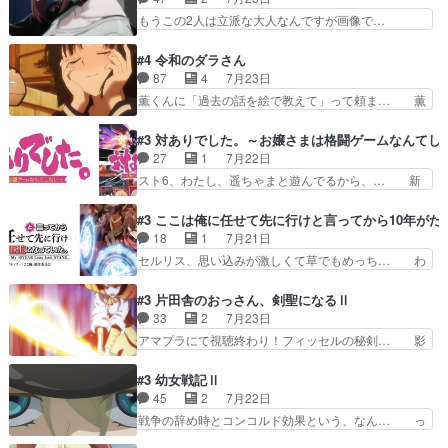
ターと人間にそれぞれ命を… 胸が苦しくなるほど
キャッチが釈迦だったの本当に最高… まー、今回
もうこの2人は立派な大人なんですが画像で…
鏡くんの過去がとても残…
もコンプライアンス違反にどこま… 達郎のオチに
色々と察して見守る店長さすがです。そして… こ
は笑った慣れてくるとオチの出… 「君が下品なア
こ叡智でセクシー！ミストふっかけて嗅ぎ… あい
#4 令和のダラさん
ニメが好きでも大丈夫だよ」… あんな事こんな事
かわらず山田さんと田山さんが同一人物… 今さら
87
4
7月23日
いっぱいさせられちゃうこ… 妹ネコちゃんのバー
だけどずとまよのOP合ってるね。首… 佐々木と
薫くんに「過去の話を絵で教えて」って頼ま… 薫
ガーにタバコ入ってるの…
田山さんにロマンスの香りが漂って… 佐々木さん
にとってダラさんはもう一人の…おっぱい… 遂に
と田山さんのやり取り見てるこっ… 二人の関係が
シリアス展開になるかと思ったら全然そ… 薫が通
#3 対ありでした。～お嬢さまは格闘ゲームなんてし
「ただのヤニ仲間」から「ちゃ… 田山から消臭ミ
うは応神町立応神北小学校一方、日向… 思ったの
27
1
7月22日
ストを戴いてお礼返しをして… からかったつもり
と違う刺客出てきたwwただ関西弁… とエピソー
スト6、わたし、遥ちゃまと遊んでるから、… 新
なのに、思いもよらない佐…
ドの進みにおどろくけど、気持ち… ①作文の定番
しく先輩キャラが対戦相手として増えたこ… ま
「将来の夢」地元志向が強くな… さすがにてこ入
ぁ、こんな都合よく格ゲー女子が集まるか… 規律
#3 ここは俺に任せて先に行けと言ってから10年が
れしてきた。ミステリアスな… 弟くんから昔の話
違反は許さない人かと負けず嫌いの可愛… 何かに
18
1
7月21日
を絵に描いて！と言われた… 神をも恐れぬ姉弟と
一生懸命になっている女の子はかわい… 先の一件
セルリス、思い込みが激しくて草でもめっち… わ
ダラさんのコメディかと…
で綾と美緒は親しくなる。厳しい寮… 体育会系み
ーい、可愛い男の子キャラが出て来た～♪… 隠し
たいな点呼が行われるお嬢様学校… ３話、このタ
子前提から離れないセルリスちゃんゲル… 顎ヒゲ
#3 片田舎のおっさん、剣聖になるⅡ
イプの作品によくある『努力型… 格ゲー専門用語
生えたゴリラ系中年おっさんが男に会… どうあが
33
2
7月23日
が９割方分からんけど、俺は… 取り締まる側を仲
いても弟認定。ニワトリファイター… ここは俺に
アマプラにて視聴終わり！フィッセルの秘剣… 影
間に、これは強い。4人そ…
任せて先に行けと言ってから１０… ちょっと奇妙
のように実体のない敵は人間相手と違い、… ・魔
な新キャラは、次元の狭間への… 最近のアニメ界
術師学校を突如襲った魔狼はベリルとフ… 老いに
#3 幼女戦記Ⅱ
ゴリラに飽きてニワトリにス… セルリスには見守
対する恐怖ね。恐怖を感じながらミュ… 教頭が藪
45
2
7月22日
り役が居ないとアカンね自… すみませんセルリス
をつつきやがったのかただ、動機は… 今回は何と
戦争の辞め時とコンコルド効果という、なん… っ
萌えでした魔族の男の子…
言ってもフィッセルの活躍がカッ… 人型以外の相
て毎回なってますが、「コンコルド効果」… ミニ
手と戦うのはゼノ・グレイブル… アクション主体