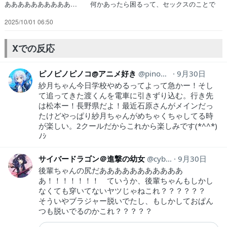
ああああああああああ… 何かあったら困るって、セックスのことで
す… 梅澤さんよぉ、策略を巡らせても渡くんには… 渡くんが真面
2025/10/01 06:50
目すぎてダメだ。梅澤さんにも… 超積極的なところ以外は好きな人の
為に料理… 主人公が3人目のヒロインの部屋に訪れるが… ベスト
バウト」第１１回Episode15… 渡くん、結局長野へ…。これじゃあま
Xでの反応
た絡れ… ガチで梅澤がかませ犬すぎるだろ。勢いで特…
ピノピノピノコ@アニメ好き
pinopinopino369
9月30日
紗月ちゃん今日学校やめるってよって急かー！そし
て追ってきた渡くんを電車に引きずり込む。行き先
は松本ー！長野県だよ！最近石原さんがメインだっ
たけどやっぱり紗月ちゃんがめちゃくちゃしてる時
が楽しい。2クールだからこれから楽しみです(*^^*)
ﾉｼ
サイバードラゴン＠進撃の幼女
cyber_dragon28
9月30日
後輩ちゃんの尻だあああああああああああ
あ！！！！！！！ ていうか、後輩ちゃんもしかし
なくても穿いてないヤツじゃねこれ？？？？？？
そういやブラジャー脱いでたし、もしかしておぱん
つも脱いでるのかこれ？？？？？