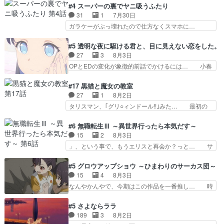
を人間に戻して欲しいでも自分達が代わ… ご視聴
#4 スーパーの裏でヤニ吸うふたり
めに東京へ!/でも観光よ… 旅の支度全部やってく
ありがとうございました見るたびに切… 誰かと思
31
1
7月30日
れる先輩、なんだかん… 第５話をｄアニメストア
ったらちゅー先輩か。しれっと相方… 第５話感
ガラケーがぶっ壊れたので仕方なくスマホに…
で視聴しました。視…
想：コ□した相手にも家族や…､戦… つらい回
佐々木さんとは同い年くらいに思ってたけど… や
だ……つらすぎる……。エスタ先輩… 今週のシー
はり出オチ感が否めず、エピソードの打率… 田山
#5 透明な夜に駆ける君と、目に見えない恋をした。
ナとミミも可愛かった2人の関係… 確かに相手に
さんが佐々木さんに沼っていく…こんな… 佐々木
27
3
8月3日
も家族や大切な人はいるけど、… 白シャツが作業
さん、腕フェチなんですね笑最近まじ… 佐々木が
OPとEDの変化が象徴的前話でかけるには… 小春
着みたいなもんなんですかね…
ガラケーからスマホに変えるって、… もうドラマ
の透明なモヤのかかった世界。どんな女… そう
版孤独のグルメファンコンテンツ… 「お腹冷えち
か、こんな風に見えてるのかぁ。かける… 完全な
#17 黒猫と魔女の教室
ゃわない？佐々木さんの優しさ… 先行で見た時よ
両片思いになりましたねぇ…OPとE… 余計な物
27
1
8月2日
り2人のやり取りに癒しを感… ABEMA版の7〜8
は描かず白く靄がかった小春ちゃん… 光も感じな
タリスマン、｢グリ○ィンドール!!｣みた… 最初の
話佐々木が実年齢以上…
い完全な盲目なんやね…おめかし… 母役に能登さ
障害ゴーレムを全員で力を合わせて倒… アリアは
んって禁じ手使ってきたー！E… 今回は小春視点
ホントスピカが大好きだよね。ツン… 一等級ポテ
#6 無職転生Ⅲ ～異世界行ったら本気だす～
も描かれていて良かった本当… 股に海豚を挟み水
ンシャルのアリアちゃん可愛くて… そういや、ア
15
2
8月3日
上バスでの会話を反芻…恋… OPEDとも無人バー
リアは能力は最上級のくせに、… とうとうアリア
」、という事で、もうエリスと再会か？っと… サ
ジョンから主人公２人…
と直接競う場がきたこれまで… 毎度ながらのスピ
ラの再登場によってルーデウスの成長が確… 人間
カの顔面芸推しのハナちゃ… クソレビュータリス
関係の清算が粛々と進められているサラ… サラと
#5 グロウアップショウ ～ひまわりのサーカス団～
マン趣味ダダ漏れで好き… 期末試験が始まろうと
の関係に対して完全に「昔の女」とし… ルーシー
15
4
8月3日
しておりスピカは対策… 能力鑑定胸像タリスマン
にデレるルディが完全に親バカで微… サラとは会
なんやかんやで、今期はこの作品を一番推し… 時
氏容姿も評価してし…
ってほしいちゃんとした別れ方し… サラは未練0
給50円じゃ借金は減らない(^_^;サ… 葵ちゃん可
だと言っていたけど人の気持ち… 実は結構好きな
愛すぎるな楠木ともりちゃんのね… デフォルメさ
#5 さよならララ
キャラモヤモヤする別れ方だ… 役で出演させてい
れた表情が特に多かったのが印… 葵＆茜の回も良
189
3
8月2日
ただきました！よろしくお… 毎クールメインヒロ
きでした。あの証拠写真、ひ… 互いが互いのこと