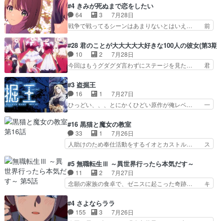
接していいのかわからず戸惑うかけるも… 盲目だ
#4 きみが死ぬまで恋をしたい
とフィーネの２度目のデート出… マジできな臭い
と相手の表情も分からないからどう思… 今期のバ
64
3
7月28日
ぞ帝位争い。姉からの刺客を… ふぃーねと町の様
ックナンバーみたいなOPアニメ。… 初デートで
戦争で戦ってるシーンはあまりないとはいえ… 前
子を見に行ったら町中で窃…
冬月を笑わせようとする姿も冬月… 特に大きな事
回までにあまり見れなかったようなシーナ… ミミ
件やイベントが起きるでもなく… 初デートで冬月
の存在で揺らぐ14クラス約束された死… ミミの
#28 君のことが大大大大大好きな100人の彼女(第3期)
を笑わせようとする姿も冬月… 3話までは主人公
秘密をあっさり受け入れたのは拍子抜… 蘇生魔法
10
2
7月28日
がどうでもいいことでずっ… 花火購入に浅草へ…
って下衆い国なら進退窮まったら手… 蘇生魔法ヤ
今回はもうグダグダ言わずにステージを見た… 君
行き当たりばったり訪問…
バイけどミミいなかったら詰んで… アニメオタク
のことが大大大大大好きな１００人の彼女… 100
あるある：作中に花が登場する… ご視聴ありがと
カノ版ラブライブ！？こういうのは人… 俺、みん
#3 盗掘王
うございました！アリとセイ… ごめん、そういう
なのレッスン動画をDVDが焼きき… アナウンス
16
1
7月27日
話がしたい作品じゃないの… 第４話感想：その口
役で出演いたしましたみんなのア… 恋太郎ファミ
ひっどい、、、とにかくひどい原作が俺レベ… 一
止め効果あるかな？ミミ…
リーがガチでアイドルに挑戦！… ギャグギャグし
般人が巻き込まれることもあるのか結構面… 久野
くもド直球で泣ける回来たな… 【完全初見】100
美咲さんと言えば幼女！アイマスの市原… 遼河は
#16 黒猫と魔女の教室
カノGirlfrien… 『アイドル伝説恋太郎ファミリ
目的の為には人命も軽視するタイプの… 4つのス
33
1
7月26日
ー』にて「ア… 安木路佐ウル子役で出演いたしま
キルが揃う。広い墓を捜索中、遼河… 村正はそん
人助けのため奉仕活動をするイオとカストル… ス
したクォリ…
なおどろおどろしいエピソードあ… 気持ちよくし
ピカも大概怖がりだけど、カストルが更に… イオ
ようとしてるのはわかるけど。… 韓国ご自慢の俺
とカストルの共通点は、魔法の制御が出… 椋鳥の
#5 無職転生Ⅲ ～異世界行ったら本気だす～
レベのアニメ制作を日本に奪… 予言で正体がバレ
大群て…住民から迷惑がられてない？… キングコ
11
2
7月27日
る、もう騙し討ちは出来な… 村正の墓、アニメで
ングor進撃の巨人牡羊座のアルデ… スピカ・イ
念願の家族の食卓で、ゼニスに起こった奇跡… キ
見ると一杯で怖いな。ア…
オ・カストルという組み合わせ。… 有り余るパワ
スをせがむロキシーが可愛い過ぎ！妹達へ… エリ
ーが制御出来ない誰かの為に力… スピカの放り込
ナリーゼの悪魔の囁きwクリフとエリナ… 悪魔の
#4 さよならララ
みかたが雑になってきてるな… イキりカストルは
囁きやめてくださいwおい、1番重要… ゼニスも
155
3
7月26日
怖がりやったかあスピカな… 鏡の世界への突入と
感情が出てきてて良い方向に進んで… 第５話を