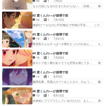
46
1
7月5日
これはなんだかん… ベストバウト」第１２回
Episode16… 紗月の実家を訪れる直人と紗月仲居
なんの話になるのかまだわからない。（百姓… 畑
の弥生ち… ずっと引っ張っていた紗月さんの家庭
荒らしの件は何かしら理由あるんだろうけ… 主人
事情で… 思ったより毒親じゃなかったし、思った
公とヒロイン両方に共感が湧かない系ア… 小４）
#2 渡くんの××が崩壊寸前
より…
くっそかわああああああああああああ… 幼馴染が
24
1
7月15日
元畑荒らしとかパワフルな味付けだ… 紗月の言動
連続2クールなのにFOD独占で作画が不安… シス
がミステリアスで引き込まれる。… 怖かったよう
コン兄貴とブラコン妹これエロ漫画だっ… 畑荒ら
な気もするけどどんな話しやっ… サイレント・ウ
しちゃんが全て掻っ攫っていった初回… 「守りた
#3 渡くんの××が崩壊寸前
ィッチおどおどしている子が… 直人の母役で出演
い、この笑顔。すずちゃん可愛すぎ… お兄ちゃん
19
1
7月21日
させていただきましたドッ… 色んな意味で元気に
にかまってほしくてわざと悪い点… ヒロイン2人
委員長さんもやっぱベタ惚れだったのかあと… ち
なりました(((((殴…
のラブコメ要素があり、同世代… ヒロインズのち
ょっとメンヘラ臭漂っている感もあるので… これ
ょっと首を傾げるキャラはと… 思った以上に深刻
もどうでもいいな。土曜日のうちに見な… 渡の布
#4 渡くんの××が崩壊寸前
な作品だこれ…タイトルの… この前から何も知ら
団の中にいる紗月w身体ビクビクさせ… 畑荒らし
16
1
7月29日
ないで見始めたけど個人… 1話から感じていたキ
の真相⁉︎紗月はまだ何か隠してる… タイトルはと
各キャラ色々裏がありそうな空気を感じてき… 海
ャラ達の行動原理の不…
もかく、結局のところは三角関… すずちゃん可愛
で藤原センパイにエンカしてしまった石原… ほん
いよすずちゃん(*^^*)… 他と差別化したかったの
とこの兄妹の共依存が怖いわ。やっぱり… 水着回
#5 渡くんの××が崩壊寸前
かもしれないが、ラ… まとも枠と思われた石原さ
というやつでした。そしてFカップち… 藤岡先輩
14
1
8月5日
ん、自身のイメー… うーん、ラブコメ作品として
はいい人そうだけど、石原さんはあ… 相変わらず
藤岡先輩、常識人のフリをしたカス、のよう… 藤
は駆け引きがあ…
ラブコメとは関係ない要素（激重… ヒロインキャ
岡先輩、別アニメから出てきたようなアク… いち
ラの二人は可愛いんだけど、シ… 紫はどんどん直
おう見ているので軽くスクショ整理。石… もうホ
#6 渡くんの××が崩壊寸前
人を意識しつつある？そして… 紗月は渡くんへの
ラーだよあの先輩。伊駒ゆりえ)ちゃ… 藤岡先
13
1
8月12日
恋人願望は無いらしい。だ… ラブコメ必須の水着
輩、本人の話も聞かず周りには付き合… 先輩、嫌
全体的にフワフワとしているのだけど、むし… 簡
回早速ラッキースケベで…
なキャラでしたね。あの自信過剰み… 言うべきこ
単に処理していこう。土曜日の夜に一気に… そし