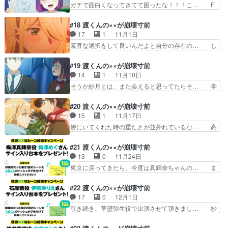
の面白すぎる。実は… まあもう少し見てみようか
ガチで面白くなってきてて困ったな！！！こ… F
だろ。勢いで特…
これはなんだかん… ベストバウト」第１２回
カップちゃんが弟にビッチ呼ばわりされて… 紗月
Episode16… 紗月の実家を訪れる直人と紗月仲居
はまだ自分の気持ちの正体に気付けてな… いきな
#18 渡くんの××が崩壊寸前
の弥生ち… ずっと引っ張っていた紗月さんの家庭
り紗月の告白キターー！＼(^o^)… 各人が大人と
17
1
11月1日
事情で… 思ったより毒親じゃなかったし、思った
向き合い、自分たちの姿を改め… 相変わらず野郎
素直な選択をして良いんだよと自分の存在の… し
より…
の好都合で安易な妄想の理想… これは流石に石原
かし理華さんとかいうかなりユーティリテ… 紗月
さんが可哀想渡くんが彼氏… 紫ちゃんが可愛すぎ
にとっての心的負担の緩衝材、気持ちの… 選択と
#19 渡くんの××が崩壊寸前
た。」って聞いちゃうの… いよいよヒロイン二人
いうラブロマンス永遠のテーマに差し… ありがと
14
1
11月10日
の直接対決！そんな様… 恋愛要素が面白くなって
うございました！今回はなんと、子… 大きく話が
そうか紗月とは、また会えると思ってたらそ… 学
きました。紗月も石…
動きましたね。渡くんが大学生に… 新キャラセク
校に乗り込む意気込みの多摩代さんが凛々… 恋愛
シーお姉さんが参戦かと思った… ベストバウト」
には過去の経緯や未来の展望が大きく影… 徳井が
#20 渡くんの××が崩壊寸前
第１６回Episode20… 結構トンデモ展開だけどそ
メガネｽﾁｬのポーズでモザイクアプ… バレンタイ
15
1
11月17日
れに見合う面白さ… 石原さんの出番なし。紗月が
ンの日石川さんから友チョコを貰… 友チョコとか
傍にいてくれた時の重たさが並外れているな… 高
メインヒロイン…
言ってたけど紫はまだまだ直人… 徳井が有能すぎ
校生の時に原作を楽しく読んだ記憶があっ… 紗
て怖いw三角関係を拗らせた… 公式も客寄せで使
月、「私は邪魔者だからいなくなった方が… とい
#21 渡くんの××が崩壊寸前
う入浴シーンただ、男を見… ここに来て面白くな
うか阿部くんがスーパーエージェントす… 渡く
13
0
11月24日
ってきました。早く会っ… オシャレしてバレンタ
ん、他校の女子領域に乗り込もうとか意… なかな
東京に戻ってきたら、今度は真輝奈ちゃんの… ま
インチョコを直人に渡…
か会えなかった紗月に対して直人がそ… わあ、な
きなちゃん可愛いよまきなちゃん(*^^… 沖縄で付
んて素敵な仲直り。だけど僕は石原… そこにその
き合ってハッピーエンドで良かった… ここのとこ
#22 渡くんの××が崩壊寸前
キャストあてるのかよ。徳井の手… ようやく紗月
ろ紗月の話が多かったから正直言… コーデに気合
17
0
12月1日
と再会する直人わだかまりも解… 紗月に会うため
い入りまくりの梅澤、超可愛い… 石励会は友情い
引き続き、草壁弥生役で出演させて頂きまし… 紗
なら、他校の女子部屋に潜入…
っぱいでいいな。石原さんが… 梅澤、走るのを辞
月の希望と結果が噛み合わず梯子を外され… こう
めたことで渡くんに追いつ… オシャレしたリボン
いった過去を知って未来を見て、周囲と… 渡く