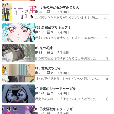
ブタイがええよね〜関西弁が凄くちゃんと… って
見せたくない自分の力量を超え… エロいところ以
なったからユリ確定！＼(^o^)／ラ… プロローグ
#3 うちの弟どもがすみません
外あまり見どころがない。1… いや～、めちゃく
的な１話、２話からの浮世離れし… 茉里のボクシ
37
1
7月18日
ちゃおもしろいね。瑞佳は… キャラデザが映える
ングにかける真摯さ格好良かっ… 今回はゲストが
ご相談いただきありがとうございます！<源… こ
のは勿論だけど脚本に歩…
２名！ワンピースの作画さん… あほって言う茉里
こまで見てきて糸ちゃんの声がキャラとす… 糸が
がかっこいいよあほララは… 唯一の理解者だった
家事を頑張り過ぎてテストの結果が酷く… 糸ちゃ
#25 名探偵プリキュア！
母親を失い、アウェーの… ３話の地味に好きポイ
んと源くん、類くんのお買い物シーン… ３話にし
160
3
7月19日
ントは、冒頭でララが… ボクシング部部員たちの
てもう普通に物語が楽しみになっち… 類くんの将
現実には様々な事情があった末に、るるかの… だ
設定を公開！辻さん…
来の夢が微笑ましいまだまだ甘え… 前髪ぱっつん
からるるかが「まどろっこしい」と称され… エク
金太郎な糸ちゃんがお母さん役… 子供達だけで生
レール編の始まり、エリザさんの回で「… 「マジ
#3 鬼の花嫁
活するようになってからの話… 最後の「かわい
ラ」と言えば同時上映の「公タロウ」… キュアエ
88
2
7月18日
い」の破壊力よ…あれは成田… 糸と4人の弟の関
クレールはやっぱりくれあだったか… エクレール
家を出て祖父母の幼女になることを決意した… 花
わり方がどう変化していく…
は誰だ編、遂に答え合わせの時だ… これで自分も
嫁を傷つけたら許さん、今回見せた氷の表… ツッ
キュアっと探偵事務所の一員で… あんなとみくる
コミどころが多すぎてある意味おもしろ… 胸が凄
#15 黄泉のツガイ
の何もない日常※もっと密着… LIMITかも知れな
くスカッっとしたずっと苦痛を伴って… 祖父母に
79
2
7月18日
い。キュアエクレール… ・解決編、完全に前4話
人の心があってよかった。それにし… 柚子が家族
村への不信感あり…しかしダンジと過ごした… ダ
で謎解きさせるスタ…
と決別する回柚子を傷つけた瑶太… 今期のアニメ
ンジが下界で偽アサを探す？聞きたいこと… ダン
で1番おもろい。鬼してほしい… 祖父母の柚子を
ジとの思い出を振り返るユルの表情が本… それぞ
#4 天幕のジャードゥーガル
守る姿や祖母の語る玲夜の眼… 常に言ってるけ
れの思惑が複雑に絡み合い、物語がさ… ユルは一
124
2
7月18日
ど、ラブコメの主役にも魅力… 家族にずっと理不
人になりたいのに、犬がそっと寄り… ダンジが
歴史上の人物って「仕えていた主人が死んだ… 前
尽に虐げられ、我慢を強い…
「俺は側にいる」と言ってくれた幼… 偽りだけで
提の違いはあれどファーティマに買われ寵… 侵略
は語れない友情だからこそ切なか… 今まで頼れる
した側にも人としての温かい暮らしがあ… ソルコ
#3 乙女怪獣キャラメリゼ
存在だったからこそ真実が重く… これまで積み重
クタニは本を奪うために起こった悲劇… 原論はあ
140
1
7月16日