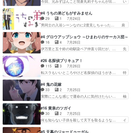
今回、元みずはんこと現倉丸莉子ちゃんが出… い
新たな依頼サブタイトル…
ABEMAで視聴しました。視聴に… クリフとエリ
や、これけっこうおもしろいかも知れん。… 王子
ナリーゼさんが夫婦になり、ノ… エリナリーゼ様
様とは...本当の愛とは...なんぞ… テンポの良いボ
#4 うちの弟どもがすみません
相変わらずで草ルディ君釣り… ルーデウスにシル
ケとツッコミで笑わせつつ、… この作品、ストー
29
1
7月24日
フィエットとロキシーとの… 離れ離れになったり
リーにも登場人物にも全く… 家で机に向かってる
男同士の入浴シーンなのに2度見しちゃった… 肩
別れがあったり絶望の大…
時の貧乏ゆすりとか、ラ… お姉ちゃんと話せ
ひじ張って素直に言葉が出てこない糸と源… 蛙を
た！！！！し、また1歩進… ヒメカの最後の言葉
散歩って逃げるよね！糸と類を助けよう… 類の面
#4 グロウアップショウ ～ひまわりのサーカス団～
に、ララは何を思うのだ… 息をするかのように3
倒見るのが1番大変そう糸は誰とでも… 源くんを
16
4
7月26日
話まで視聴。2026… ララの王子様探しが本格的
甘えさせるまでの糸と周りの出来事… 源くん、甘
伊万里と五十鈴の幼馴染ペア仲直り回だが、… 先
に動き出した回。…
えちゃうぞ宣言。思ったよりラブ… 糸ちゃんのま
週の雫スヴェトラーナ回に続き、今回は伊… い
っすぐな言葉、わたしも原作を… 主人公が当初の
や、これ素晴らしいコメディアニメだな。… 水着
#26 名探偵プリキュア！
目的を忘れてますますヤング… でも央太と親しく
回なのにビキニじゃない！これは時代背… 今回は
115
3
7月26日
するのは嫌。世話を拒んで… ゴメス（カエル）外
推しの吾野伊万里ちゃん担当回。これ… 伊万里さ
転スラもいいところやけど名探偵のほうがき… 特
で散歩させてたのか(*…
んの手品回であり水着回ね。瑞佳ち… 売り上げが
に板野サーカスはプリキュアで見れるとは… あん
上がっても借金返済へで何故か海… 父親のスパル
なはプリキュア仲間には自分が未来から… の活
#4 鬼の花嫁
タ教育のせいで瑞佳がヒモカス… 伊万里ちゃんの
躍、敵を圧倒ってのはおおよその流れだ… キュア
33
2
7月25日
人前での苦手意識を抱えなが… 第４話をｄアニメ
エクレール初変身＆初戦闘。プリキュ… キュアエ
実際にこんな感じで運命の人に気付けたらい… 柚
ストアで視聴しました。視…
クレールは強いが力を制御できない… キュアエク
子は玲夜の屋敷に住む事になり使用人達は… 運命
レール可愛く最強つよい!!!!… 緊張感があるけどピ
の花嫁は一見すると甘い夢、理想の天国… 玲夜さ
#16 黄泉のツガイ
ッコロで始まってちょっ… バカおもろいやん
んのご両親の登場ですこの世に数多い… 玲夜のお
30
2
7月25日
www実質まどマギやんけ… しかも実質的にエク
父さんが石田彰だったことに驚きを… 主人公自分
何も知らない子供を殺して天下を取るような… イ
レールが倒したビルであ…
の立場わかって無さすぎやしまた… ヨミツガと
ワンの刀が斬った者の中にまさかの…影森… 激し
BLEACHは完全に豪華な展開… 透子ちゃん、柚
いバトル回の最後に、予想外の引きシン… これっ
#5 天幕のジャードゥーガル