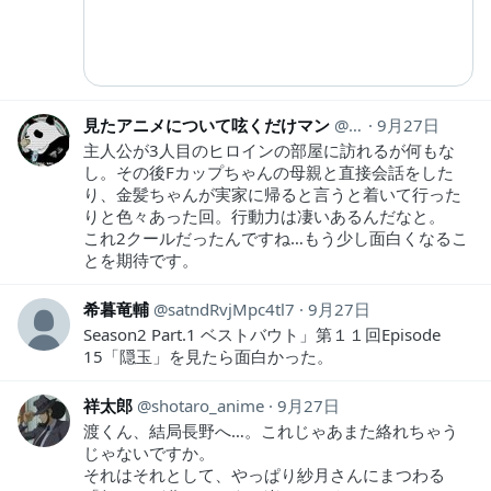
見たアニメについて呟くだけマン
animeozy
9月27日
主人公が3人目のヒロインの部屋に訪れるが何もな
し。その後Fカップちゃんの母親と直接会話をした
り、金髪ちゃんが実家に帰ると言うと着いて行った
りと色々あった回。行動力は凄いあるんだなと。
これ2クールだったんですね…もう少し面白くなるこ
とを期待です。
希暮竜輔
satndRvjMpc4tl7
9月27日
Season2 Part.1 ベストバウト」第１１回Episode
15「隠玉」を見たら面白かった。
祥太郎
shotaro_anime
9月27日
渡くん、結局長野へ…。これじゃあまた絡れちゃう
じゃないですか。
それはそれとして、やっぱり紗月さんにまつわる