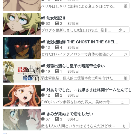
禁物だけど、なかなか結… 「これからもお手入
んだことある》エリックとゴ… ロックは敵に容赦
ベリルはしきりに加齢による衰えを口にする… 重
れ、がんばりゅ」ありが…
無くブスっといくから気持… 勇者パーティー再結
ねた歳のせいにしていた限界を超えて命の… いい
成して先にいけで激アツ… 爆縮、幻覚、主人公結
んじゃないですか。魔物の群を発見した… アマプ
#5 幼女戦記Ⅱ
構エグいことするよな… ねぇ猫耳ガール、敵の根
ラにて視聴終わり！サーベルボア討伐… を言い訳
62
2
8月5日
城に乗り込む事を同… 世もや替えが利くと復活P
にしたくないものですねwボア狩り… 先生として
ブログを更新しました!!宜しければ、是非… 少し
とは？！もう来週…
のベリルが好きだけど、今回みた… 4人だけでサ
でもマシな負け方を選んだゼートゥーア… ゼート
ーベルボアを狩りに行く。野営… ・実家周辺でサ
ゥーアの唯一の手駒が強すぎる笑あお… 私にとっ
#5 攻殻機動隊 THE GHOST IN THE SHELL
ーベルボアが暴れてると聞い… ちょっと年齢の事
て完全にご褒美回ゼー様の葉巻シー… やはりター
13
4
8月5日
を言いすぎとゆーか言い訳… ベリルの母もやはり
ニャが後方指揮だと展開に迫力が… “貧乏籤百連
どれだけハイテクノロジーで身体の価値がフ… ジ
只者じゃなかったかベリ…
無料ガチャ”100連でも1回… 2期入ってから地味
ャミングも伏線になるかと思った回想シー… フチ
だよね。ただでさえ幼女… 「餌になってもらわね
コマだいぶ理性持ち始めた。この世界の… 原作読
#5 最強出涸らし皇子の暗躍帝位争い
ばならぬ」って言葉に… ゼートゥーア左遷によっ
んだのもう何年も前なのに、覚えてる… コイルの
10
1
8月5日
て参謀本部の連携が… 緊張感ある戦闘描写とギャ
汚職を突き止めるべくバトーの指導… やまとん1
騎士狩猟祭、個人的に優勝本命に印を付けた… 細
グ今週の『有能な…
号はどこの部分で使うのだろう？… 日本とロシア
かい設定を考えるのが面倒な時は古代魔法… エル
が絡む政治の話かつ色々な用語… 第５話を
ナがチートすぎる笑アルは最初から自分… プラネ
#5 対ありでした。～お嬢さまは格闘ゲームなんてし
primevideoで視聴しまし… 前回同様『イノセン
ット・ウィズ展開アツいな「騎士狩猟… 麦茶どこ
12
2
8月5日
ス』を含む押井・神山版… 第５話「EPISODEラ
ろかタイトル通り麦茶の出涸らしぐ… 第５話を
EVOジャパン参戦を決めた四人。美緒の母… こ
ストの母親の気持…
ABEMAで視聴しました。視聴に… 復讐に燃える
の作品に唯一足りないと思ってた(無くて… 見た
吸血鬼兄弟の弟ですいいキャラ… クリスタ皇女
目は気品溢れてるのに中身は…美緒ママ… テー
#5 きみが死ぬまで恋をしたい
が“萌え”なのでこの娘が皇帝… ウサギ好きそうな
マ：格ゲー大会に行くには？感想は、美… 大会を
67
3
8月4日
王女殿下がかわいい。幼馴… ついに始まった狩猟
前に格ゲー熱が高まる一方、百合の本… 東京で開
敵も1人の人間というのはそうなんだけど状… も
祭。エルナの活躍で上位…
催される格ゲー大会に参加すること… Japanに向
う着れないからってどういう意味だろうな… ミミ
けて外泊届にサインをもらっ… 長崎から大会のた