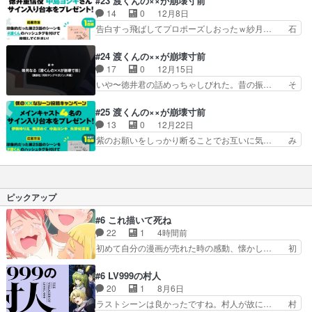
#23 渡くんの××が崩壊寸前
真輝奈、カワエエ！直人… 紫ちゃんのことをフラ
ん、直す人だから直人なのかなーと思い… 期待が
14
0
12月8日
ットに受け止めながら… 梅澤回と言ってもいい。
壊れる前に自分で壊してしまう紗月。… 以前から
告白すっ飛ばしてプロポーズしおったｗ紗月… 石
地元に帰るみたいだ…
何度も書いてるが、こういう個人的… もうすぐで
原さんは私が先に付き合っていたのに、紗… 遂に
終わってしまうと思うと…後1日… 前回キスを拒
ここまできましたというところ。まさか… 紫から
#24 渡くんの××が崩壊寸前
否したことを謝ろうとするけど… 直くん、やっと
紗月に喝を入れるとは意外だったし印… 紗月も渡
17
0
12月15日
紗月と向かい合って自分の気… あべくんまだ出番
くんも良かったね。先生の気遣いが… 「紗月に必
いや〜徳井君の話めっちゃしびれた。昔の振… そ
あったんだ！！直人は大学…
要なのは幼馴染みでも彼氏でもな… 紗月の可愛さ
れも、この先を考えてるからこそ。徳井の… 紗月
が一層増してきた！登場当初は… 渡くんと紗月が
ちゃん可愛いよ紗月ちゃん(*^^*)… 」冒頭のこの
#25 渡くんの××が崩壊寸前
やっと付き合うことになった… すずちん、スイカ
言葉と明らかにテンション高め… 徳井の初恋が黒
13
0
12月22日
似合うなぁ〜恋も友情も愛… 正式にお付き合いが
ギャルって！しかもめっちゃ… 『僕の××なシー
紫のお願いをしっかり断ることでお互いに気… み
始まったと思ったら期間…
ン投稿ｷｬﾝﾍﾟｰﾝ』印… 考えてみたら、この根本設
んな、一歩一歩それぞれの道を進んでいま… 引き
定、「おかしい」… ここに来て徳井くんの話。ま
続き、草壁弥生役で出演させて頂きまし… 今回は
ぁ、主要人物だ… 徳井くんのくすぶっていた恋心
紫が印象的だったかな…ドラマの主演… 主演ドラ
に決着がつい… 接写と陰影での雰囲気作り、山内
マでキスシーンがあるからしてほし… 石原さんい
ピックアップ
重保ぽいや…
つの間に芸能デビューしたんだっ… もう終わりか
と思ってたけどまだもう1話あ… 直人の決意、紗
#6 これ描いて死ね
月の心の救済二人で歩む人生… 直くんと紗月、も
22
1
4時間前
うゴール同然かと思ったら… 推し（石原紫ちゃ
初めて自分の漫画が売れた時の感動、懐かし… 初
ん）と結ばれるルートは叶…
めて本が売れた喜びように貰い泣き。隣の… コミ
ティア開幕前でひちしきり受ける^^先…
#6 LV999の村人
「SEDESUのコミPo!日記」#496… 情熱の結晶が
20
1
8月6日
受け入れられる時。望外の喜び… てっしーの過去
ラストシーンは良かったですね。村人が故に… 村
が入るからより一層感動する… てっしーの過去が