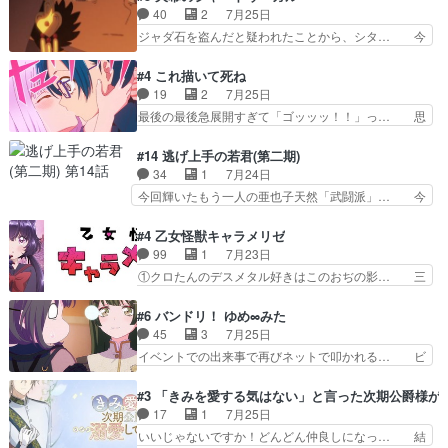
子にも優しいし可愛いしこの… ユキノさんから玲
て作者が描きたいのは"ユルの物語"… デラさんの
40
2
7月25日
夜の父親の話で、そのイメ… あやかしの頂点に立
秘密がちょっとわかった回、正直… 左さんと刀持
ジャダ石を盗んだと疑われたことから、シタ… 今
つ鬼龍院家の現当主が息…
ちさんが対決♪あとどこぞのじ… 何処も彼処も言
回のシタラは表情が豊かで、モンゴルでの… だい
ってる事が全部嘘じゃ無さそ… 戦況が目まぐるし
ぶややこしいことになってたオープニン… テンポ
#4 これ描いて死ね
く動いていてずっと胸が熱… 同時視聴｜
も良いし毎話良いところで引くから全… 盟友ドレ
19
2
7月25日
DaemonsRealm｜リア… これまで騙していた東
ゲネ后との出会い。次週のドレゲネ… さて、登場
最後の最後急展開すぎて「ゴッッッ！！」っ… 思
村を捨てて新郷家に来…
人物多いけどついていけるのか私… 今回は遂にド
ってた以上にセリフとかしっかりした漫画… 今回
レゲネ登場という話彼女の在り… チャガタイ兄さ
は泣かなかった！漫画描きのハウツー回… この作
#14 逃げ上手の若君(第二期)
んがめっちゃ可愛かったなド… まさかの展開にめ
品はこういうのをズバッとキメるの上… 藤子不二
34
1
7月24日
ちゃくちゃテンション上が… チャガタイの所へ密
雄に親しんだ人にはとてもフィット… 赤福のヌル
今回輝いたもう一人の亜也子天然「武闘派」… 今
偵に行ったはずがドレゲ…
ヌルした動きとかネームを褒めら… 漫研が気にな
回は強敵小笠原貞宗と時行の対面内容盛り… 言い
って仕方ない先生がかわいい。… 漫画のノウハウ
逃れすら逃げ上手亜也子のアシストに支… そう
#4 乙女怪獣キャラメリゼ
から新たな仲間まで。本作品… 今回エンディング
か、亜也子もまだ9歳なのか‥ときゆき… 「亜也
99
1
7月23日
テーマが流れるのが早い（… この作品の世界に
子のドキドキ・大作戦！・長寿丸を一… 目玉と耳
①クロたんのデスメタル好きはこのおぢの影… 三
も、一応デジタルという概…
を相手に言葉で繰り広げる戰もノラ… 時代設定ど
石さんのキャラなんかミサトさんっぽいな… なん
うなってる笑目力が強すぎて睨ま… ときメモ画面
か好きになれんキャラだなぁ作品もイン… 相変わ
#6 バンドリ！ ゆめ∞みた
からのいらすとやは草だった。… 今回は亜也子回
らず生物学者には見えないわね響野君… 正体を知
45
3
7月25日
でしたね頼もしさと乙女らし… 貞宗、キモいギョ
らないのにどちりも肯定してくれた… 黒絵がハル
イベントでの出来事で再びネットで叩かれる… ビ
ロ目としか思ってなかった…
ゴンになっても、南を助けて大事… OPにデスボ
オラの次の一手が動き始めました。それに… ビオ
入ってるのは黒絵がデスメタル… 黒絵が男で唯一
ラがまじで何がしたいかわからん！先生… 陰キャ
#3 「きみを愛する気はない」と言った次期公爵様が
心を許す、母の友達である光… 黒絵の可愛さレベ
の間合いにスルっと入ってきて相手の… ビオラが
17
1
7月25日
ルが止まらない。南くんと… 黒絵の母とのやり取
都子さんを籠絡しに来ててやばいぞ… マネージャ
いいじゃないですか！どんどん仲良しになっ… 結
りでエヴァの加持さん思…
ー現実版初登場！バレーボールに… 藻掻きながら