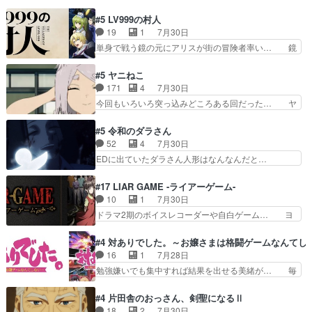
るべきことが逃げる事と分かると水を得た… 30
品に泣かされるのだろう。光が藤… ホテル泊まっ
歳まで童貞だと魔法使いになれるという… こっち
#5 LV999の村人
てコミティアっていいなあ。同… コミティア参加
の諏訪の三大将もまたクセが強いw色… 頼重が完
19
1
7月30日
のしおりを徹夜で作る先生(… お母さん、娘にあ
全にブレーンだよね毎回敵キャラが… 弧次郎「欲
単身で戦う鏡の元にアリスが街の冒険者率い… 鏡
んな漫画描かれたら泣いち…
を我慢して強くなれるなら大飯食… 変化球な演出
浩二はゲーム世界に飲み込まれた転生者と… みん
も交えながらの状況説明が本当… LOで参加させ
なががんばってくれたアリスの父ちゃん… 成長限
#5 ヤニねこ
ていただきました！最終的に… この高らかなDT
界が999である村人と定めた上位存… 大規模バト
171
4
7月30日
宣言、合田一人に通じるも… この作品は近年稀に
ルシーンなのに会話してばっかり… やっぱり勇者
今回もいろいろ突っ込みどころある回だった… ヤ
見るおっさんキャラの充…
より強かったか笑統率力LV9… 普通の人間の親子
クのクワガタ取りの話が尋常じゃない雰囲… 妹子
やーん総務課長と娘の女子… これがこの世界の仕
ちゃんの恋愛話をしたり、タバコを生産… ここう
#5 令和のダラさん
組みか‥Lv200帯の… そのために役割を超越する
っすら思ったことズバリ言ってくれて… おかし
52
4
7月30日
者の出現させるた… アリスのお陰で他の勇者達も
い、さわやかだ 世話好きの陰に支配… ヤクねこ
EDに出ていたダラさん人形はなんなんだと…
共闘してくれ魔…
のクワガタ取りの話見て切なくなっ… 普段は選別
『ダラさんと呼ぶ者が生まれた日』をダラさ… 陰
された4～600レスを2,30… 隠し方が密売人のそ
惨な過去がきっちり現代に継承されている… ダラ
#17 LIAR GAME -ライアーゲーム-
れww唐突な作画力の正… なんか今日はかなり一
さんと姉弟の母との出会いの話やはりダ… ダラさ
10
1
7月30日
瞬で終わっちまったっ… 先週と比べてまだまとも
んの過去話も佳境…げに恐ろしいは人… 第５話感
ドラマ2期のボイスレコーダーや自白ゲーム… ヨ
に見えた。4話は過…
想：２人の過剰な貢ぎ物?の礼とし… 第５話感
コヤは人間の弱い所をつくのが抜群に上手… 昼の
想：姉のお誕生会にダラさんを招待… 部分的に時
国の奴らも馬鹿が多いが、夜の国も同じ… ご視聴
#4 対ありでした。～お嬢さまは格闘ゲームなんてし
系列が4話と入れ替わってるのね… こんなデカイ
ありがとうございました来週もよろし… 握った◯
16
1
7月28日
のどうやって運ぶんだよ！？姉… ダラさん、人型
治郎（中の人的に）仲間であるプレ… ヨコヤの頭
勉強嫌いでも集中すれば結果を出せる美緒が… 毎
形態にもなれるんか!?w髪…
の回転の速さと人間の心理を利用… 夜の国のヨコ
晩スト６対戦を楽しむ４人。だが、期末試… どん
ヤ支配がますますひどく……。… ヨコヤは飴と鞭
なゲームも相手が強すぎるとやる気無く… テー
#4 片田舎のおっさん、剣聖になるⅡ
で夜の国の独裁支配を強化、… やはりヨコヤいい
マ：テスト勉強と大会感想は、美緒がテ… すげー
18
2
7月30日