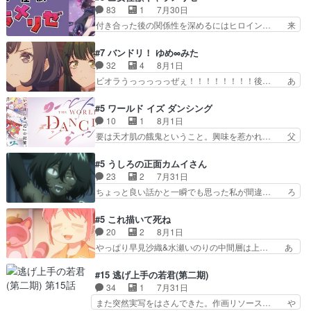
い筈のガブちゃん、アキオの… 色々とひっかけが
ネの過去、宝石だった彼女が人になり… ドレゲネ
83
1
7月30日
あって、最終的に嫌な終わ… ゴンゾウが従える大
の過去、、辛かった、、あのジャタ… 年上旦那が
付き合った後の関係性を深めるにはヒロイン… 来
量のツガイに何事かと思…
良い人でも、女は宝石でただ笑っ… ダイルの儀式
夢ちゃんがキングコングなのいい味付けだ… ずっ
の神々しさたるや。一気に空気… ドレネゲの辛い
とメスってて何この可愛い生物。クラス… 付き合
#7 バンドリ！ ゆめ∞みた
過去には同情の言葉しか…シ… 奥様に悲しい過
い始めたら始めたでまた違った悩みが… と一歩ず
32
4
8月1日
去…萌え袖が可愛いね、と思… ドレゲネとシタ
つ踏み出す黒絵ちゃん微笑ま新汰の… ツインテー
ビオラうっっっっっぜぇ！！！！！！！！後… あ
ラ、2人だけの同盟が結成さ…
ルが可愛いお茶目な妹ちゃんです… しかも過去も
られちゃん、僕っ子になってから取り戻し… ビオ
重いんかいかつては自分に自信… リップを塗って
ラが悪魔すぎて気分が悪くなってきたこ… 声優ま
#5 ワールド イズ ダンシング
らっしゃるからかしらお顔が… 黒絵「怪獣に憧れ
とめました(７話まで)仲町あられ/… ビオラの策略
10
1
8月1日
るのはいいけど自分自身が… 素の自分はどちらな
がバッチリ嵌って最高wwwこ… 自信あれば評価
要は天才肌の餓鬼ということ。興味を惹かれ… 父
のかはまだ不明だが見せ…
なんて気にしないし、充実し… ・バーチャルだけ
の観阿弥と袂を分かった？鬼夜叉が田楽の… 猿楽
ど、みゅーたいぷ初ライブ… OPこんなんだっ
の鬼夜叉と田楽の増次郎。小さないざこ… 着眼点
#5 うしろの正面カムイさん
け？と思ったら歌唱シーン… の、らいぶシーン
は良くとも、先鋭的すぎるのか。芸能… 鬼夜叉は
23
2
7月31日
＿!!­­--­­--­… それだけでええやん！！しかし、ビオラ
石也と共に観世座をあとにし、三条… 観世座を離
ちょっと良い話かと一瞬でも思った私が間違… ろ
が仕…
れ、三条坊門御所で日々を送る鬼… 「お前(鬼夜
くろ首さんも油舐めてなかった？白雪碧さ… 今日
叉)が凄いのではなく客が凄い… 田楽と猿楽の獅
も1日お疲れ様でした～───昨晩～今… 幼女に拾
#5 これ描いて死ね
子舞勝負。鬼夜叉は猫の動き… 登場人物の我が強
われたお市ちゃんの恩返し。化け猫… 役にて出演
20
2
8月1日
い。新しい獅子舞に拘って… 第５話を
させていただきました。ジョアン… トイ・ストー
やっぱり早見沙織&水瀬いのりの中間層は上… あ
primevideoで視聴しまし…
リーみたいな始まり。流石に除… 猫相手になんで
れ光って漫研入ることになってたんだっけ… 登場
そんなに…と思ったらそうい… いつもと違って少
人物が増えてわいわいしたところが好き… 初コミ
#15 逃げ上手の若君(第二期)
し良い話化け猫は油が好物… 今回はあかやし1体
ティアで２０冊刷りは妥当だよね。俺… 藤森さん
34
1
7月31日
のみで15分。金持ちの… 今更だけど霊が性行為
のママ向けの漫画で、また涙腺が⋯… 〜漫画に
また突然実写をはさんできた。作画リソース… や
で祓えることは何とな…
「想い」をこめよう｣娘に漫画であ… 何回この作