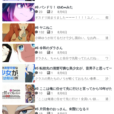
人のレベル上げは鬼モードフィンガーシリ… アリ
入るからより一層感動する… てっしーの過去が入
スと10年後に結婚の約束をした鏡ずっ… カジノ
#8 バンドリ！ ゆめ∞みた
るからより一層感動する… てっしーの過去が入る
スタッフ募集するも集まらない更に追… 王命でク
23
2
8月6日
からより一層感動する… てっしーの過去が入るか
ルルの監視をすることになったデビ… 最強の村
ギスドリ始まりましたーーー！！！！ユノ、… 都
らより一層感動する…
人・鏡との出会いで少しは変わった… やはり何か
子さんがめっちゃ情緒不安定になってて怖… 超回
悲しい過去がありそうな。鏡のも… パルナの魔族
復を見守っていかないと、ですね！！み… 開幕聞
#6 ヤニねこ
への恨みは根深そうやね姫を舐… 新キャラが登場
き取りスタッフに定治いなかった？ま… ののちゃ
132
3
8月6日
早々変態扱いされてる件。タ… まだまだお元気そ
んのお手当てはお節介だったりする… ビオラの立
小林ゆうが出てるだけで少し面白い。なお内… 達
うなお声で……不意打ち過…
ち回り害悪すぎるお近づきの印が… ・律っちゃん
郎が獣人に◯◯◯される強制百合を期待し… ヒグ
明るくなったね♪・メンバーの… 一難去ってまた
マドンってなんなん！？人見知りっぽい… なんな
#6 令和のダラさん
一難、律がビオラの呪縛から… 「私はあなたが嫌
ら下ネタ0じゃなかったかこんな回が… 他のエピ
66
4
8月6日
いなんです」「バンドやめ… 何が起きているの
ソードに対してマイルドな回だった… 今回はだい
ダラさん、ちゃんと自分で仇取ってたんだね… ワ
か！？次週、みゅーたいぷ…
ぶある程度抑えてる？w感じな気… アルねこ、そ
イが必死でケロロじゃないのよケロロじゃ… ロボ
うはならんやろ映画のワンシー… さっきまで生き
ットに憧れてビーム撃ちたいと…そうい… 余りに
#5 転校先の清楚可憐な美少女が、昔男子と思って一
ていたゴキブリ死んでるGP… アルねこ危険です
も凄惨なダラさんの過去ダラさんの６… 過去編は
10
1
8月6日
よね。健康的な面で··江… 酔い潰れ行き着いた江
これで一区切りかなギャグも面白い… ガンガガン
クラスの男たちのノリが軽くておもろい春希… 沙
ノ島で、朝日を眺めな…
♪薫がなんかしっかり歌ってロマ… 姉巫女の誤
紀は隼人への片思いを拗らせているタイプ… みな
算、クソみたいな嫉妬の末路よ。… 私、そんなに
もちゃんが透けブラしててびっくりして… レベル
#5 ここは俺に任せて先に行けと言ってから10年が
日頃からガンガン言うてないで… このアニメはど
のキャラが登場。相変わらず顔や体の… 隼人が春
10
1
8月6日
こに行くのだろう、面白すぎ… 姉のした事はただ
希の級友を巻き込んだイジりに動じ… 第５話を
「ここは俺達に任せて先に行け！全員いい奴… 過
単に一族を絶滅させただけ…
U-NEXTで視聴しました。視聴… ラブコメで天然
去、あとを託したロックが今、2人にあと… 木下
ジゴロというかナチュラルヒ… みなもと仲良く話
鈴奈（@0suzuna0）が【マリー… 村ごと乗っ取
#5 片田舎のおっさん、剣聖になるⅡ
す隼人を見てなぜか不安に… 無理なダイエットは
られてたら流石に気付かないか… 《漫画版少し読
19
2
8月6日