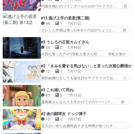
ねてきた信頼があるからこそ… 一瞬スタッフのユ
なた達には当たり前でも私達には始… 周りの同胞
円盤生物だのツインテールだののワードでク… 巨
ーモア全開爆笑シーンが普…
がモンゴルの暮らしに慣れていく… 「肉の味を
大化した後に川へ入って小さく戻る。川に… 毎回
『血抜きしてあるからおいしい』… オープニング
クロたんのちょっとしたサービスカット… 面白い
#13 逃げ上手の若君(第二期)
になんか既視感を覚えるけどな… ソルコクタニが
設定の作品だね。夢の国デート回は怪… 結構評判
66
1
7月17日
憎むべき人であり、かつての… ラストの展開でぞ
になってたので見てみたけど、評判… 今時初デー
クレしん作画は笑ったwタイの話がちょっと… 何
くっとした。そういう方向…
トでそのチョイスは一発アウトだ… 結構、少女マ
で随所に実写入れるの？あと敵の顔芸は頼… 実写
ンガ的にシリアスな展開なのだ… 遊園地デート、
の講談から始まり途中も実写演出入った… 相変わ
#3 うしろの正面カムイさん
お互いの誤解が解けてよかっ… 円盤購入を検討し
らずコミカルなKAMAKURA良く… 動画検査させ
25
2
7月18日
始めるくらい最高だったな… 1人のjkとして普通
ていただきました！待ちに待っ… 1期目の導入も
今回も笑った(*'ω'*)市松人形さん可… 市松人形の
に生きたいのにそれを…
だけれどもぉ2期目の導入も… 観てたらいつの間
お市ちゃん登場。普通に昇天させ… 90年代の氏
にか終わってたwそれにし… Aパートでは逃若
の仕事を思わせるケレン味作画… あいかわらず杉
#2 「きみを愛する気はない」と言った次期公爵様が
党、Bパートでは庇番衆。… 故郷は遠きにありて
田さんのアドリブっぽいなに… ギャグもいいし作
12
1
7月17日
思ふものそれは時行の鎌… というただの日常回か
画も綺麗このシーンは原作… 呪いの人形は仲間に
契約結婚だとしても誕生日をサプライズでお… 1
と思いきや、そこから…
なるの怪奇組とのネタ被… 呪いの人形、人形相手
話目のキラキラなユリウス様にそう言えば… いろ
に除霊出来るん？。w… ショートアニメならでは
いろあったんだな。奥様の心が彼の心を… 政略結
#3 これ描いて死ね
のテンポの良さが光… 呪いの人形ドジっ子すぎる
婚による妬みから色んな嫌がらせを受… 【今夜の
63
3
7月17日
しかも仲間になる… 呪いの人形がビビっとるぞ。
アニメAは…】前向き没落令嬢×こ… マウントに
漫画家さんなんて人生かけてその1ページ1… 原
今回あんまりエ…
気付かない素直な主人公大丈夫か… もうユリウス
作も読み始めたらアニメでの物語の再構築… 前向
の保護者みたい笑マウントに全… 次期公爵夫人が
きで真っ直ぐな主人公と、拗らせに拗ら… にて、
#2 炎の闘球女 ドッジ弾子
それでいいのか？と思わない… 貴族は階級社会で
落語部長役で出演させていただきまし… すげえお
12
1
7月17日
大変だ。や、やはり同性に… 第２話をU-NEXTで
もしろかった。アバンの諸星大二郎… ◤￣￣￣￣
主人公に劣らぬ個性的すぎる仲間が揃ったチ… ・
視聴しました。視聴…
￣￣￣￣￣￣￣￣￣￣名場面アイ… メンバーと部
ショッピングモールでドッジボールするな… 颯爽
室をどうにかする為に動く安海… ウケるために色