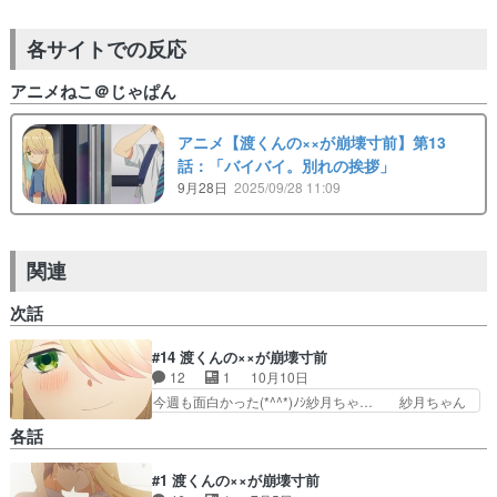
各サイトでの反応
アニメねこ＠じゃぱん
アニメ【渡くんの××が崩壊寸前】第13
話：「バイバイ。別れの挨拶」
9月28日
2025/09/28 11:09
関連
次話
#14 渡くんの××が崩壊寸前
12
1
10月10日
今週も面白かった(*^^*)ﾉｼ紗月ちゃ… 紗月ちゃん
可愛いよ紗月ちゃん(*^^*)… 真野美月さん演じる
各話
弥生さんが明るいキャラ… 紗月に誘い込まれるよ
うに、紗月の実家にま… 精力ドリンクで卒倒した
#1 渡くんの××が崩壊寸前
の面白すぎる。実は… まあもう少し見てみようか