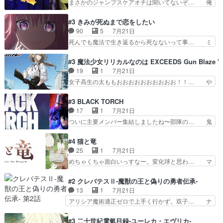
まさかのジャンプスケアオチは聞いてないぞ… 俺
って妹扱い止まりそうな…
ャ、、、なんと末恐ろしい妹なんだ！… ルーデウ
んちの押し入れどーなってるんだよー？あ… メチ
スが財宝の取り分をもらうときに多… 残り湯なら
ャ子の従姉妹シュラ子登場。主人公眼福… 跡目争
#3 きみが死ぬまで恋をしたい
しゃあない。狂犬かくましいつ来… 本作はぬるい
いの新キャラ登場で、今回はシュール… めちゃ子
90
5
7月21日
ハーレムではなく、真面目に一… エリスはしばら
のいとこかわいい今回主人公の驚き… メチャ子を
死んでも魔法で生き返るから死なないって事… ミ
くEDだけやね。アイシャ、…
くしゃみと鼻水が止まらなくなる… お父さんに押
ミ不在の際のシーナ、アリとセイランとの… ミ
し付けられた本独特やし、おま… シュラ子ちゃん
ミ、最後のその顔は怖いよ...。てかタ… もはや人
#3 魔法少女リリカルなのは EXCEEDS Gun Blaze Ve
をちびっ子にしたあの玉、も… 半裸の警官の方が
間なのかも怪しい戦闘シーンがない… 今話第LO
19
1
7月21日
怖い。ライバルキャラかわ… 霊媒師が人の肩に霊
／原画で参加させていただきまし… 皆大好き、ロ
女子高生の太ももおおおおおおおおおお！！… や
を乗せるな笑なんてモノ…
リの全裸だーーーーーーッッッ… シーナとミミが
っぱり、そんなはまって見てる感じでは、… 『久
友だちになってよかった。ミ… ダークな世界観に
瀬シイナと夜海トワ』今回はフォロワー… なのは
#3 BLACK TORCH
芽吹く百合の花。ミミ(c… ルームメイト1ヶ月経
と出逢い炎の魔人の能力を人類の為に… ・シイ
17
1
7月21日
ってシーナがミミの人… もう後戻りできないぞ」
ナ、トワと出会う親近感を感じる2人… 篠宮マナ
ついに主要メンバー集結しましたね〜部隊の… 鬼
してくるとは思わん…
が登場したけど公式サイトに20歳… リリカルな
子母神、桐原との馴れ初めは多分に衝突気… 絵に
のはらしい、人間ドラマが始まり… この2人めっ
描いたようなチョロインだったな。下半… 前回か
#4 猫と竜
ちゃ食うやん魔人狩りチーム強… 人類滅亡寸前ま
ら引き続いてじいさんとの決別の冒頭… あっちは
25
1
7月21日
で追い詰められていたのに、… 第３話をU-NEXT
呪霊でこっちは物怪。忍者っぽいア… 護衛対象と
めちゃくちゃ面白いっすなー。変化球と思わ… マ
で視聴しました。視聴…
なる弐郎を連れて隠密局へ、彼の… →現状展開が
インからローゼマインへ重要回をちゃんと… 何世
王道パターンなので無難という… 保護対象となっ
代もの猫たちの誕生と成長を見守る猫竜… 前回猫
#2 クレバテスⅡ-魔獣の王と偽りの勇者伝承-
た弐郎は鬼子母神一華の護衛… 護衛はお尻一華、
たちで熊退治をしていた中の一匹の猫… と思って
13
1
7月21日
ここは定番やっぱ物の怪の… ①敵は会話してる最
みにいったらクロバネのCV.速水… 「おじちゃん
アリシア魔術適正ゼロで上手く行かず。双子… ナ
中の同乗者を物音一つ発…
は身内に甘い」で、いきなり笑… ガチで素晴らし
イエちゃんが不憫な立場になっててめっち… 自己
すぎる……。長命種によって… 前回巣立っていっ
紹介の時台に乗ってるサラサ可愛いw学… ナイ
#3 二十世紀電氣目録-ユーレカ・エヴリカ-