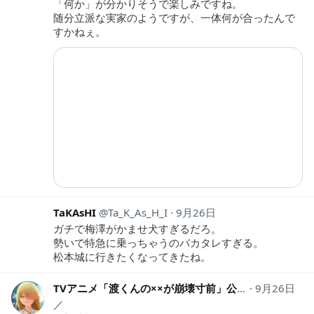
「何か」が分かりそうで楽しみですね。
随分立派な実家のようですが、一体何が合ったんで
すかねぇ。
TaKAsHI
Ta_K_As_H_I
9月26日
ガチで梅澤がかませ犬すぎるだろ。
勢いで特急に乗っちゃうのバカタレすぎる。
松本城に行きたくなってきたね。
TVアニメ「渡くんの××が崩壊寸前」公式
9月26日
watarikun
／