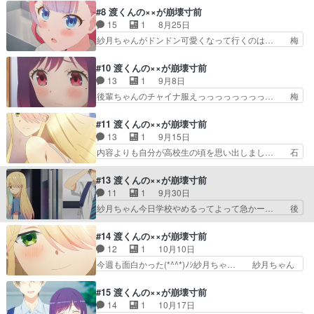
とを言える渡君を見習い粘着質な… 石原さんが頑
て紗月ちゃんがどんどん本気出してくる… まさか
#8 渡くんの××が崩壊寸前
張る回と聞いていましたが本当… 外面だけは良く
のFカップちゃんから主人公が告白さ… 遂に石原
15
1
8月25日
振る舞ってて。その上で紫の… 紗月も紫もセクシ
さんが動揺を乗り越えて告白を遂げ… 告白の練習
紗月ちゃんがドンドン可愛くなって行くのは… 梅
ーな水着姿を披露しまくり…
までする石原さんの乙女心全開の… めっちゃ気に
澤真輝奈（梅澤めぐさん）こういうのカッ… 今頃
なるところで終わった。変な形… 幼い頃の逃避行
主要キャラ出しちゃダメでしょ！しかも… 後輩ち
#10 渡くんの××が崩壊寸前
ごっこ。可愛い大冒険だった… 告白の練習をする
ゃんの下着くっそエロ！！！！！！！… 小動物系
13
1
9月8日
くらい乙女心を出してたの… 今回はラブコメ要素
な後輩ポジの子で可愛いです。1話… 相変わらず
後輩ちゃんのチャイナ服えっっっっっっっっ… 梅
多め、ラッキースケベ連…
気になってしまう絡み方する紗月… 今期のヒロイ
澤さんの渡くんを諦めない宣言は、また石… Fカ
ンレースに待ったをかける、真… 今回はラブコメ
ップちゃんとはなんとか話をして恋人関… 梅澤ち
#11 渡くんの××が崩壊寸前
要素満載真輝奈の本格参戦で… 新キャラの子がグ
ゃんはおじゃま虫だけど、開き直りが… 駅名に羽
13
1
9月15日
イグイきますという流れ。… ハァハァが長かった
村の名前出してるのに図書館は葉村… 真輝奈「大
内容よりも自分が高校生の頃を思い出しまし… 石
なｗ紫さんは受け入れ態…
抵の男の人は胸が大きい方が好き… 紗月ちゃんは
原さんが先へ先へ進もうと焦れば焦るほど… とう
私の言いたいことをいつも言っ… 直人から逃げず
とう一線を⁉︎も、まだまだ子供とお母… 主人公が
#13 渡くんの××が崩壊寸前
に向かい合う決意の紫瞳のハ… このアニメは漫画
Fカップちゃんと正式に付き合う事… まぁ現実的
11
1
9月30日
版のほうがみんな可愛くて… 鈴ちゃんが梅澤さん
に考えたら結婚とかお付き合いっ… 石原さんが性
紗月ちゃん今日学校やめるってよって急かー… 後
に、1番になれないって…
急すぎる。抑圧された反動もあ… 親との関係に欠
輩ちゃんの尻だああああああああああああ… 何か
落を抱えて甘え方を知らない… 最近エロ回が続く
あったら困るって、セックスのことです… 梅澤さ
#14 渡くんの××が崩壊寸前
なぁ・・紗月のスク水カッ… 紗月は何してるんだ
んよぉ、策略を巡らせても渡くんには… 渡くんが
12
1
10月10日
ろ？その授業で補習って… 渡くんと石原さんが、
真面目すぎてダメだ。梅澤さんにも… 超積極的な
今週も面白かった(*^^*)ﾉｼ紗月ちゃ… 紗月ちゃん
大人になろうとしてい…
ところ以外は好きな人の為に料理… 主人公が3人
可愛いよ紗月ちゃん(*^^*)… 真野美月さん演じる
目のヒロインの部屋に訪れるが… ベストバウト」
弥生さんが明るいキャラ… 紗月に誘い込まれるよ
#15 渡くんの××が崩壊寸前
第１１回Episode15… 渡くん、結局長野へ…。こ
うに、紗月の実家にま… 精力ドリンクで卒倒した
14
1
10月17日
れじゃあまた絡れ… ガチで梅澤がかませ犬すぎる