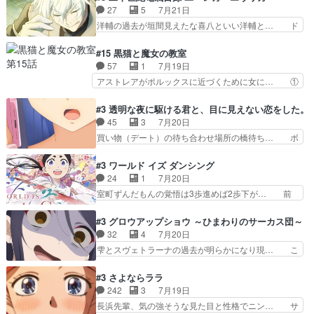
た子猫たちのその後が描か… 王子の旅の始まりは
エ・シフォンリッツの出番が多くて嬉し… 石田で
27
5
7月21日
確かにそうでしたよね！… リゼロ見終わっちゃっ
こいつワルだな。なぜ大猿に変身した… 2冊目の
洋輔の過去が垣間見えたな喜八といい洋輔と… ド
てほのぼの系がいいか…
トアの書は学長の手に1話冒頭と合… アリシアと
タバタしたけど兄の遺した目録に記された… 洋輔
クレンのソルセインでの潜入生活… 元は勇者だっ
が目録に固執する理由もほぼ明らかとな… これ京
#15 黒猫と魔女の教室
たのにロリ化されて学生にされ… これはいい黒沢
アニだったのかそのわりにはそこまで… 清六兄ち
57
1
7月19日
ともよ。笑いのセンスも合う… ナイエのリアクシ
ゃんと喜八、清六と洋輔それぞれの… 化学的作用
アストレアがポルックスに近づくために女に… ①
ョンが面白い。ローメイン…
に依りて継続して…電池と称すっ… 洋輔、清六の
魔法の図鑑が買えてヘヘーンなスピカ②今… 前半
こと好きすぎだろなんか電気で… 仲間が一気に増
はアストレアの野望による性転換、後半… アスト
#3 透明な夜に駆ける君と、目に見えない恋をした。
えてみんなで物作りで一気に… 作画は最高なのに
レア君の作戦に皆巻き込まれてて草捕… アストレ
45
3
7月20日
話がつまらない。やっぱ京… 天下り式に竹のフィ
アが作った薬によって男女入れ替わ… アルトレア
買い物（デート）の待ち合わせ場所の橋待ち… ボ
ラメントが出てきたのは…
がポルックスのこと好きとは言え… アストレアが
ソボソとつぶやく。カラオケは視覚障害が… 闇夜
ポルックスちゃんに憧れて、変… TS騒動に酔っ
を照らす打ち上げ花火。人混みの中、み… どんど
#3 ワールド イズ ダンシング
払い騒動と賑やかでいいねw… 偉大な父を持つが
んキュンが増えていく展開に毎回わく… ちょこっ
24
1
7月20日
故の悩(独自のおっぱい論… 鉄板中の鉄板、性転
と書ければと風が吹き手元にあった… 』は、率直
室町ずんだもんの覚悟は3歩進めば2歩下が… 前
換と酩酊ネタの二連発(…
に言って脚本と演出が悪いと思う… 小春の目が見
回の白拍子の死といい今回の”まぐわい”… 世阿弥
えなくなったのは先天性による… 冬月の前向きさ
が主人公の漫画がアニメになったらし… 壮絶だっ
#3 グロウアップショウ ～ひまわりのサーカス団～
と、空野の億劫さがリアルだ… かけると小春、二
た…30分で2時間の映画のように… すべての表現
32
4
7月20日
人が一緒に過ごす時間が描… ヒロインの目が不自
がピタリと揃った傑作本当に素… たまに現れて謎
雫とスヴェトラーナの過去が明らかになり現… こ
由だから音を大切にして…
のアドバイスをしてくれるお… 可愛いキャラデザ
のアニメは足首を休ませるという事を知ら… 愛知
からは想像できない顔芸、… 父、大舞台へ立つこ
県豊川市付近が舞台なのか～現地にも出… 前回に
#3 さよならララ
とが決まる。更に父から… 再び鬼夜叉を導く、素
引き続き、今回もおぱんつであります… キャラク
242
3
7月19日
性不明の彼の名前を知… 恵まれた身分に甘え、修
ターが可愛いのはもちろん、ストー… 皇ではなく
長浜先輩、気の強そうな見た目と性格でニン… サ
練を怠るキャラは苦…
ひまわりを蔑ろにして皇に乗り換… 傷跡なんか、