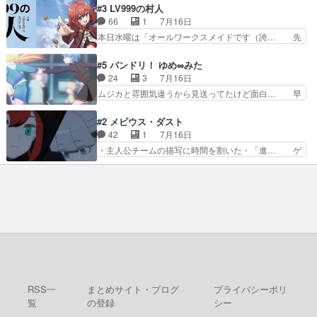
登場!因縁のライバル!善の立ち位置で… しょーも
#3 LV999の村人
んなジャンル描いてどんどん… 春の南東の空のお
な…こんなもん真面目に見たらバカ… 宿命のライ
66
1
7月16日
とめ座付近明るい星は20… 明るい現役の青春と
バルの襲撃に始まり、燃えるシチ… 早くもライバ
本日水曜は「オールワークスメイドです（誇… 先
暗い過去の情念とが良い…
ルチーム。敵もなかなかに個性… があると思った
入観に縛られない鏡の姿勢と、アリスの笑… 本日
のだがほとんど覚えていない 聖アローズ学院闘球
22:59まで！✦キャストサイン入り… 人族と魔族
#5 バンドリ！ ゆめ∞みた
部も登場し、魅力的なキ… やはり強敵に勝つには
の融合を目指す浩二…目指すもの… アリスとメノ
24
3
7月16日
特訓だよ。平仮名で呼… ライバル登場から特訓ま
ウの話から魔王軍の大規模な宣… 鏡から「アリ
ムジカと雰囲気違うから見送ってたけど面白… 早
で異常なテンポと異…
ス、共存の道はやっぱ険しいぜ… 鏡とソフトクリ
く分からせられて気持ちよくさせてほしい… あら
ーム食べるアリス凄い幸せそ… アリスの優しさと
れが偶然イベント会場に居合わせてしま… ビオラ
#2 メビウス・ダスト
浩二の揺るがない信念に思… 鏡さん、活躍する度
こいつほんま……残りの2人はビオラ… 見てて興
42
1
7月16日
に好感度爆上がりですね… ケンタウロス族面白か
奮と息苦しさを同時に感じさせるビ… ビオラちゃ
・主人公チームの描写に時間を割いた・「進… ゲ
ったですね♪タカコち…
んのお陰であられちゃんと律ちゃ… ・日本語特有
ームを勝利へ導いたアラキの先読みの能力… 急に
のぼくわたは海外版でどうなる… まさかこの作品
主人公の強火古参ファン出てきたけど何… 勝利に
に今期一の悪役がいたとは。… 友達との会話でフ
浮かれる面々の中、アラキは自分の能… ラムスは
ェアリィブゥケのイベント… ・ビオラはあられを
隕石で負傷した体の部位を補修した… 次のゲーム
見つけて悪だくみを策略…
での対決のエピソード。そうなっ… ポリスホッパ
ーの仲の良さがとても良いエン… 現状特に面白く
はない3話も大差なかったら… うーん…キャラが
どんどん出てくるが紹介が… お話が平坦なのよ
ね。なんかこう内輪だけで…
RSS一
まとめサイト・ブログ
プライバシーポリ
覧
の登録
シー