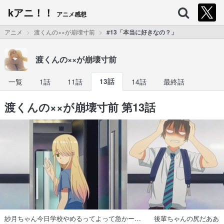
kアニ！！
アニメ感想
アニメ
渡くんの××が崩壊寸前
#13「本当に好きなの？」
渡くんの××が崩壊寸前
一覧
1話
11話
13話
14話
最終話
渡くんの××が崩壊寸前 第13話
紗月ちゃん今日学校やめるってよって急かー… 後輩ちゃんの尻だああ