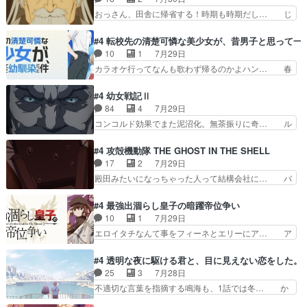
ですね。昼の国が勝てる流… 役で出演いたしまし
ーーーーーーーー良い……。女性声優… 深夜の格
おっさん、田舎に帰省する！時期も時期だし… じ
た。次回も緊張が止まり…
ゲー対戦よりテストの方がよっぽど… 真剣に授業
いさん、ベリル、副団長、年長者が強い順… 底知
を受けて、夜は珠樹の部屋で格ゲ… 来たる定期テ
れない爺さんには夢が詰まってると思う… クル
#4 転校先の清楚可憐な美少女が、昔男子と思って一
ストに向けて勉強会！美緒ちゃ… 受験勉強と戦闘
ニ、ヘンブリッツ、ミュイと一緒におっ… 帰省、
10
1
7月29日
の2択なら戦闘を選ぶ娘w美… 勉強嫌いでバトル
お供ヒロインはクルニ。順番的には確… 父親から
カラオケ行ってなんも歌わず帰るのかよハン… 春
を選ぶって、ひぐらしの沙…
手紙が来た。サーベルボアの退治の… ここでヘン
希ちゃんの私服、めっちゃ可愛いぞ！！！… どう
ブリッツくんが同行するのが変で… ・ベリル、実
やらあの女優さんが春希のお母さんのよ… 春希ち
#4 幼女戦記Ⅱ
家に帰ることに・ベリルはミュ… おっさんの親と
ゃん姫ちゃんに野菜の子も凄え可愛い… 隼人くん
84
4
7月29日
なるとお爺ちゃんだよね孫扱… ・ベリル、実家に
のスマホを買いに行ってたけど完全… 第４話を
コンコルド効果でまた泥沼化。無茶振りに奇… ル
帰ることに・ベリルはミュ…
U-NEXTで視聴しました。視聴… スマホを買うた
ーデルドルフ中将自らが行う煙草と葉巻は… ブロ
め、都心で待ち合わせをした… OP曲きっかけで
グを更新しました!!宜しければ、是非… 計画通り
#4 攻殻機動隊 THE GHOST IN THE SHELL
見始めてたけどなんだかん… いきなりシリアス展
にはいかないね笑やり遂げた(ほぼ… 今回もター
17
2
7月29日
開ぶち込んでくるじゃん… 春希の家庭事情は複
ニャに不都合なことがあったりし… 白髪の男性が
殿田みたいになっちゃった人って結構会社に… バ
雑。食事とか隼人が親身…
語った家族を失った喪無感が、… 連邦に対して有
トーがカッコいいと思ってたら、トグサが… あの
利な講話条件を引き出すため… コンコルド効果に
見た目もうただのロボでしかないんだよ… 俺らの
#4 最強出涸らし皇子の暗躍帝位争い
油を注ぐターニャの勝利軍… 犠牲を払っても良い
汗拭きそりゃいやだろwwバトー＆ト… イノセン
10
1
7月29日
ならお前たちが前線へ行… 戦闘がアッサリし過ぎ
スの元となった回だけど、ガイノイ… アダム・リ
エロイタチなんて事をフィーネとエリーにア… ア
じゃない？戦争がメイ…
ンクやジェイムスン(教授)型サ… アンドロイドも
ルも気付かなかった事を…フィーネは自分… モン
おっさんの汗を拭くのは嫌や… 押井守監督のイノ
スターを呼ぶ笛？黒幕は狩猟祭とは関係… 平凡な
#4 透明な夜に駆ける君と、目に見えない恋をした。
センスの土台になったエピ… コミカルなのにも慣
少女に見える眼鏡w眼鏡属性は持ち合… 神アニ
25
3
7月28日
れてきました。１話でし… ロボットの反乱は今と
メ、ケテーイ！「騎士狩猟祭、前夜の… フィーネ
不適切な言葉を指摘する鳴海も、1話では冬… か
なっては良くある話し…
がアルノルトに活躍してもらいたが… 第４話を
けると鳴海のやり取り微笑ましいw良い奴… どう
ABEMAで視聴しました。視聴に… 第４話、アル