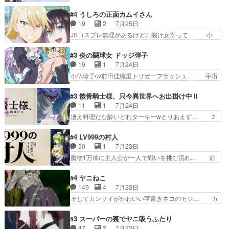
婚初日で君を愛する気はないものはやはり… 今期
前に進もうとするあられと律少… ビオラスマイル
の恋愛系で1番これが好き。愛する気は… 今晩
#4 うしろの正面カムイさん
で相手の緊張を解く相手の共… たまったアニメ
は、2130頃からシンデレラガールズ… 公爵の妻
19
2
7月25日
50本だってｗ今日も帰った… マネージャー実在
なのに着てる洋服がシンプル。テー… まあ、これ
JSコスプレ無理があるけど口裂け女寄って… 小
した大逆風のハズなのに全…
は見なくていいな。むしろ判断が… 自分でも気づ
学生コスには無理あるぞ。そのベットの下… シヅ
くほど嫉妬してる様子は可愛い… 次期公爵様がな
カちゃんがヤバすぎてボキキしそう(ぇ… 口裂け
#3 炎の闘球女 ドッジ弾子
ぜかヒロイン化していますデ… 【今夜のアニメA
女って人を襲うって知らなかった…ポ… そのスタ
19
1
7月24日
は…】前向き没落令嬢×こ… 「ぼやっとしてたら
イルで小学生ファッションは口裂け… 相変わら
小仏珍子cv前田佳織里トリガーフラッシュ… 宇宙
菜園の領地の外まで開墾…
ず、尺の都合なのか原作漫画の細か… 除霊士カム
背景でナレが始まり音楽が1本引きギタ… 珍子を
イと助手シヅカのエッチで笑える… 今回はかつて
いたぶってるのか！？Cパートで懐か… 普通にド
#3 骸骨騎士様、只今異世界へお出掛け中Ⅱ
昭和キッズを恐怖のどん底へ突… 現代で有名な口
ッジが激アツ。いや羽仁衣が初めて… 優谷優の声
11
1
7月24日
裂け女登場！お市ちゃん、ポ… ろくろ首の除霊シ
優に「ちんこ」って言わせてて興… 珍子ちゃ
凄え料理だな酔いどれターキーwとりあえず… ２
ーン「悪霊退散」のパチン…
ん………！！！！？！先週に引き続… これは意図
期第３話感想：まさか最初に出て来た兄妹… 妹想
的に1～2話でスルーしたことだ… これは本作に
いの良いお兄ちゃん！！現場も楽しかっ… 第３話
#4 LV999の村人
限ったことでなく、最近のアニ… 東山朱莉
をｄアニメストアで視聴しました。視… ローデン
50
1
7月23日
（AkariHIGASHIYAM… こんなに可憐で可愛い泣
王国ホーバン領を訪れたアーク一行… 1期に引き
魔物1万体に主人公が一人で戦いを挑む流れ… 前
き虫メイドが僅か3…
続き２期にも出演させていただけ… 1期の頃から
半は魔族へ恨みを持つだろうパルナの強い… 両親
思ってたんだけどヒロインのエ… 依頼を受けて問
を魔物と人間に殺された鏡の生い立ち。… 勇者た
#4 ヤニねこ
題解決特筆する事は無いが、… 今週もありがとう
ちを信じてアリスを預ける、鏡を信じ… 勇者パー
149
4
7月23日
ございます耳がヒクヒクな… 時計台に登ってるの
ティが仲間になった！？会話が通じ… 鏡の過去、
そしてカンサイがかわいい字書きネコのモジ… カ
見ると挟まれないか心配…
辛すぎて胸が苦しくなりました…… 最初、勇者パ
ンサイねこさん、魅力的な姿と表情が可愛… お前
ーティは対話すら拒んでいたが… ちょ、またタカ
は『ちんこ』によってリミッターが外れ… 今回は
#3 スーパーの裏でヤニ吸うふたり
コちゃんの性別が間違えられ… 鏡の両親がモンス
汚い要素あまりなく普通にギャグアニ… あとアイ
47
2
7月23日