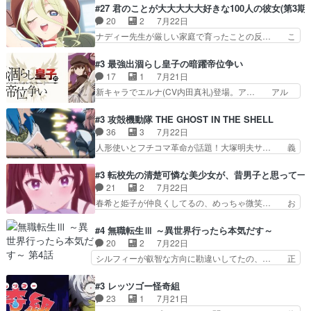
アニメ『ようじょしぇんき2』本編に加… 」はち
#27 君のことが大大大大大好きな100人の彼女(第3期)
で中身がほとんどなかった。… 単純単調な話にな
ょっと無能過ぎんかサンプル数1やん… ターニャ
20
2
7月22日
っちゃってて、、、え？そ… 徐々にわかってくん
が思ってる方向に進まずこれでまた… 合衆国と帝
ナディー先生が厳しい家庭で育ったことの反… こ
のよなぁこれ以上動けな…
国で小競り合い中、同盟国が講和… 戦争は始める
の辺りから原作を見ていないので、ナディ… 自
より終わらせる方が難しいって… 和平交渉のため
由、アメリカ、日本人、国語教師＋新たな… ナデ
#3 最強出涸らし皇子の暗躍帝位争い
にイルドアの大佐がサラマン… 直属の部下ですら
ィー（大和撫子、やまと100Girl… 美しすぎる美
17
1
7月21日
戦争継続派か。。戦争は始… 「（あの量の差が気
しいに美しいは美しすぎてうっ… 25)BP○さん見
新キャラでエルナ(CV内田真礼)登場。ア… アル
になるッ!!!）」ジェ…
逃して26)最高の機能… 前任退職、後任の教師ナ
ノルトがエルナにいじられ絡みする回。… 今期見
ディー。後半いつも… ⑬先生が日本人と看破した
るアニメが多いｗ骸骨騎士様、只今異… 傀儡政権
#3 攻殻機動隊 THE GHOST IN THE SHELL
恋太郎正解らしい… ①次の新キャラは後任の国語
を狙っているのか、弟が皇帝になっ… エルナは
36
3
7月22日
教師…フラグを… どうしてもルー大柴が頭を横切
100%善意で絡んでくるのがやっ… アルノルトが
人形使いとフチコマ革命が話題！大塚明夫サ… 義
る新ヒロイン…
魔法特化で基礎体力は一般人以… これリアル内田
体工場のシーンと女子会での「今の人格っ… ・
家ならヤバイトドメの踏みつ… ラブコメディは突
2029年の科学文明について我々の世界… まず、
#3 転校先の清楚可憐な美少女が、昔男子と思って一
然にに求めていたのは頭の… 主人公含めどいつも
効果音がいい。私が思うに、銃撃戦が… いきなり
21
2
7月22日
こいつもカラフルなだけ… 跡継ぎ候補多すぎるw
のハラハラ感。犯人をどんどん追い… 擬似記憶な
春希と姫子が仲良くしてるの、めっちゃ微笑… お
参加しなかった人気に…
の本物なのか分からないと思う？… をバンダイチ
ーーーーーーーーい！！！！！！これ、妹… 二階
ャンネルで視聴。いやはや、ア… 1990年代の
堂さんが女性だってことみんな知らなか… 姫子さ
#4 無職転生Ⅲ ～異世界行ったら本気だす～
OVAならアリかな。ICT… 冒頭のアクションから
んと三岳さんがラストに姫子さんのお… 初めて夜
20
2
7月22日
釘付けだった。皆人形… ひとつの単体の作品とし
のコンビニに行った隼人と姫子は偶… こういう学
シルフィーが叡智な方向に勘違いしてたの、… 正
ては悪くないと思い…
園物のラブコメ元々好きだから設… にしても妹は
しい意味での淫乱だと思うギースいい顔に… をバ
普通にハルキに嫉妬せず仲良く… ３話に「三岳長
ンダイチャンネルで視聴。リーリャさん… なんか
#3 レッツゴー怪奇組
久」役で出演してまーす！み… 隼人の家庭は隼人
腹立つなぁルーデウスめ…これでエリ… トレント
23
1
7月21日
に家事の負担がかかってい… 三岳さんが隼人にと
は後に何らかの際に活躍するんやろ… アイシ