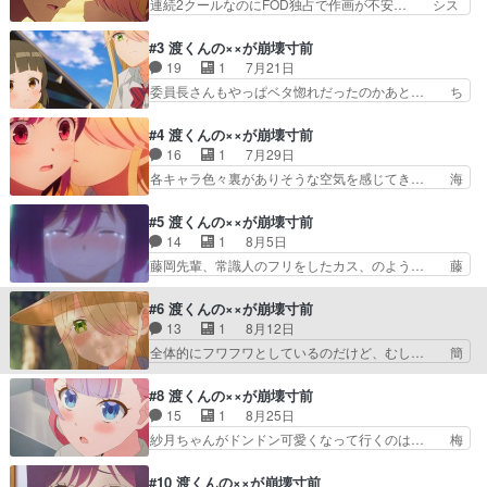
連続2クールなのにFOD独占で作画が不安… シス
がミステリアスで引き込まれる。… 怖かったよう
コン兄貴とブラコン妹これエロ漫画だっ… 畑荒ら
な気もするけどどんな話しやっ… サイレント・ウ
しちゃんが全て掻っ攫っていった初回… 「守りた
#3 渡くんの××が崩壊寸前
ィッチおどおどしている子が… 直人の母役で出演
い、この笑顔。すずちゃん可愛すぎ… お兄ちゃん
19
1
7月21日
させていただきましたドッ… 色んな意味で元気に
にかまってほしくてわざと悪い点… ヒロイン2人
委員長さんもやっぱベタ惚れだったのかあと… ち
なりました(((((殴…
のラブコメ要素があり、同世代… ヒロインズのち
ょっとメンヘラ臭漂っている感もあるので… これ
ょっと首を傾げるキャラはと… 思った以上に深刻
もどうでもいいな。土曜日のうちに見な… 渡の布
#4 渡くんの××が崩壊寸前
な作品だこれ…タイトルの… この前から何も知ら
団の中にいる紗月w身体ビクビクさせ… 畑荒らし
16
1
7月29日
ないで見始めたけど個人… 1話から感じていたキ
の真相⁉︎紗月はまだ何か隠してる… タイトルはと
各キャラ色々裏がありそうな空気を感じてき… 海
ャラ達の行動原理の不…
もかく、結局のところは三角関… すずちゃん可愛
で藤原センパイにエンカしてしまった石原… ほん
いよすずちゃん(*^^*)… 他と差別化したかったの
とこの兄妹の共依存が怖いわ。やっぱり… 水着回
#5 渡くんの××が崩壊寸前
かもしれないが、ラ… まとも枠と思われた石原さ
というやつでした。そしてFカップち… 藤岡先輩
14
1
8月5日
ん、自身のイメー… うーん、ラブコメ作品として
はいい人そうだけど、石原さんはあ… 相変わらず
藤岡先輩、常識人のフリをしたカス、のよう… 藤
は駆け引きがあ…
ラブコメとは関係ない要素（激重… ヒロインキャ
岡先輩、別アニメから出てきたようなアク… いち
ラの二人は可愛いんだけど、シ… 紫はどんどん直
おう見ているので軽くスクショ整理。石… もうホ
#6 渡くんの××が崩壊寸前
人を意識しつつある？そして… 紗月は渡くんへの
ラーだよあの先輩。伊駒ゆりえ)ちゃ… 藤岡先
13
1
8月12日
恋人願望は無いらしい。だ… ラブコメ必須の水着
輩、本人の話も聞かず周りには付き合… 先輩、嫌
全体的にフワフワとしているのだけど、むし… 簡
回早速ラッキースケベで…
なキャラでしたね。あの自信過剰み… 言うべきこ
単に処理していこう。土曜日の夜に一気に… そし
とを言える渡君を見習い粘着質な… 石原さんが頑
て紗月ちゃんがどんどん本気出してくる… まさか
#8 渡くんの××が崩壊寸前
張る回と聞いていましたが本当… 外面だけは良く
のFカップちゃんから主人公が告白さ… 遂に石原
15
1
8月25日
振る舞ってて。その上で紫の… 紗月も紫もセクシ
さんが動揺を乗り越えて告白を遂げ… 告白の練習
紗月ちゃんがドンドン可愛くなって行くのは… 梅
ーな水着姿を披露しまくり…
までする石原さんの乙女心全開の… めっちゃ気に
澤真輝奈（梅澤めぐさん）こういうのカッ… 今頃
なるところで終わった。変な形… 幼い頃の逃避行
主要キャラ出しちゃダメでしょ！しかも… 後輩ち
#10 渡くんの××が崩壊寸前