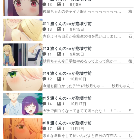
ごっこ。可愛い大冒険だった… 告白の練習をする
ゃんの下着くっそエロ！！！！！！！… 小動物系
13
1
9月8日
くらい乙女心を出してたの… 今回はラブコメ要素
な後輩ポジの子で可愛いです。1話… 相変わらず
後輩ちゃんのチャイナ服えっっっっっっっっ… 梅
多め、ラッキースケベ連…
気になってしまう絡み方する紗月… 今期のヒロイ
澤さんの渡くんを諦めない宣言は、また石… Fカ
ンレースに待ったをかける、真… 今回はラブコメ
ップちゃんとはなんとか話をして恋人関… 梅澤ち
#11 渡くんの××が崩壊寸前
要素満載真輝奈の本格参戦で… 新キャラの子がグ
ゃんはおじゃま虫だけど、開き直りが… 駅名に羽
13
1
9月15日
イグイきますという流れ。… ハァハァが長かった
村の名前出してるのに図書館は葉村… 真輝奈「大
内容よりも自分が高校生の頃を思い出しまし… 石
なｗ紫さんは受け入れ態…
抵の男の人は胸が大きい方が好き… 紗月ちゃんは
原さんが先へ先へ進もうと焦れば焦るほど… とう
私の言いたいことをいつも言っ… 直人から逃げず
とう一線を⁉︎も、まだまだ子供とお母… 主人公が
#13 渡くんの××が崩壊寸前
に向かい合う決意の紫瞳のハ… このアニメは漫画
Fカップちゃんと正式に付き合う事… まぁ現実的
11
1
9月30日
版のほうがみんな可愛くて… 鈴ちゃんが梅澤さん
に考えたら結婚とかお付き合いっ… 石原さんが性
紗月ちゃん今日学校やめるってよって急かー… 後
に、1番になれないって…
急すぎる。抑圧された反動もあ… 親との関係に欠
輩ちゃんの尻だああああああああああああ… 何か
落を抱えて甘え方を知らない… 最近エロ回が続く
あったら困るって、セックスのことです… 梅澤さ
#14 渡くんの××が崩壊寸前
なぁ・・紗月のスク水カッ… 紗月は何してるんだ
んよぉ、策略を巡らせても渡くんには… 渡くんが
12
1
10月10日
ろ？その授業で補習って… 渡くんと石原さんが、
真面目すぎてダメだ。梅澤さんにも… 超積極的な
今週も面白かった(*^^*)ﾉｼ紗月ちゃ… 紗月ちゃん
大人になろうとしてい…
ところ以外は好きな人の為に料理… 主人公が3人
可愛いよ紗月ちゃん(*^^*)… 真野美月さん演じる
目のヒロインの部屋に訪れるが… ベストバウト」
弥生さんが明るいキャラ… 紗月に誘い込まれるよ
#15 渡くんの××が崩壊寸前
第１１回Episode15… 渡くん、結局長野へ…。こ
うに、紗月の実家にま… 精力ドリンクで卒倒した
14
1
10月17日
れじゃあまた絡れ… ガチで梅澤がかませ犬すぎる
の面白すぎる。実は… まあもう少し見てみようか
ガチで面白くなってきてて困ったな！！！こ… F
だろ。勢いで特…
これはなんだかん… ベストバウト」第１２回
カップちゃんが弟にビッチ呼ばわりされて… 紗月
Episode16… 紗月の実家を訪れる直人と紗月仲居
はまだ自分の気持ちの正体に気付けてな… いきな
#18 渡くんの××が崩壊寸前
の弥生ち… ずっと引っ張っていた紗月さんの家庭
り紗月の告白キターー！＼(^o^)… 各人が大人と
17
1
11月1日
事情で… 思ったより毒親じゃなかったし、思った
向き合い、自分たちの姿を改め… 相変わらず野郎
素直な選択をして良いんだよと自分の存在の… し
より…
の好都合で安易な妄想の理想… これは流石に石原