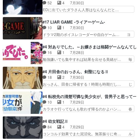
っすら思ったことズバリ言ってくれて… おかし
52
4
7月30日
者の出現させるた… アリスのお陰で他の勇者達も
い、さわやかだ 世話好きの陰に支配… ヤクねこ
EDに出ていたダラさん人形はなんなんだと…
共闘してくれ魔…
のクワガタ取りの話見て切なくなっ… 普段は選別
『ダラさんと呼ぶ者が生まれた日』をダラさ… 陰
された4～600レスを2,30… 隠し方が密売人のそ
惨な過去がきっちり現代に継承されている… ダラ
#17 LIAR GAME -ライアーゲーム-
れww唐突な作画力の正… なんか今日はかなり一
さんと姉弟の母との出会いの話やはりダ… ダラさ
10
1
7月30日
瞬で終わっちまったっ… 先週と比べてまだまとも
んの過去話も佳境…げに恐ろしいは人… 第５話感
ドラマ2期のボイスレコーダーや自白ゲーム… ヨ
に見えた。4話は過…
想：２人の過剰な貢ぎ物?の礼とし… 第５話感
コヤは人間の弱い所をつくのが抜群に上手… 昼の
想：姉のお誕生会にダラさんを招待… 部分的に時
国の奴らも馬鹿が多いが、夜の国も同じ… ご視聴
#4 対ありでした。～お嬢さまは格闘ゲームなんてし
系列が4話と入れ替わってるのね… こんなデカイ
ありがとうございました来週もよろし… 握った◯
16
1
7月28日
のどうやって運ぶんだよ！？姉… ダラさん、人型
治郎（中の人的に）仲間であるプレ… ヨコヤの頭
勉強嫌いでも集中すれば結果を出せる美緒が… 毎
形態にもなれるんか!?w髪…
の回転の速さと人間の心理を利用… 夜の国のヨコ
晩スト６対戦を楽しむ４人。だが、期末試… どん
ヤ支配がますますひどく……。… ヨコヤは飴と鞭
なゲームも相手が強すぎるとやる気無く… テー
#4 片田舎のおっさん、剣聖になるⅡ
で夜の国の独裁支配を強化、… やはりヨコヤいい
マ：テスト勉強と大会感想は、美緒がテ… すげー
18
2
7月30日
ですね。昼の国が勝てる流… 役で出演いたしまし
ーーーーーーーー良い……。女性声優… 深夜の格
おっさん、田舎に帰省する！時期も時期だし… じ
た。次回も緊張が止まり…
ゲー対戦よりテストの方がよっぽど… 真剣に授業
いさん、ベリル、副団長、年長者が強い順… 底知
を受けて、夜は珠樹の部屋で格ゲ… 来たる定期テ
れない爺さんには夢が詰まってると思う… クル
#4 転校先の清楚可憐な美少女が、昔男子と思って一
ストに向けて勉強会！美緒ちゃ… 受験勉強と戦闘
ニ、ヘンブリッツ、ミュイと一緒におっ… 帰省、
10
1
7月29日
の2択なら戦闘を選ぶ娘w美… 勉強嫌いでバトル
お供ヒロインはクルニ。順番的には確… 父親から
カラオケ行ってなんも歌わず帰るのかよハン… 春
を選ぶって、ひぐらしの沙…
手紙が来た。サーベルボアの退治の… ここでヘン
希ちゃんの私服、めっちゃ可愛いぞ！！！… どう
ブリッツくんが同行するのが変で… ・ベリル、実
やらあの女優さんが春希のお母さんのよ… 春希ち
#4 幼女戦記Ⅱ
家に帰ることに・ベリルはミュ… おっさんの親と
ゃん姫ちゃんに野菜の子も凄え可愛い… 隼人くん
84
4
7月29日
なるとお爺ちゃんだよね孫扱… ・ベリル、実家に
のスマホを買いに行ってたけど完全… 第４話を
コンコルド効果でまた泥沼化。無茶振りに奇… ル
帰ることに・ベリルはミュ…
U-NEXTで視聴しました。視聴… スマホを買うた