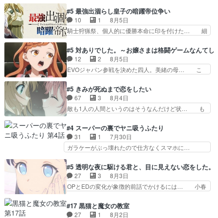
ャミングも伏線になるかと思った回想シー… フチ
だよね。ただでさえ幼女… 「餌になってもらわね
コマだいぶ理性持ち始めた。この世界の… 原作読
#5 最強出涸らし皇子の暗躍帝位争い
ばならぬ」って言葉に… ゼートゥーア左遷によっ
んだのもう何年も前なのに、覚えてる… コイルの
10
1
8月5日
て参謀本部の連携が… 緊張感ある戦闘描写とギャ
汚職を突き止めるべくバトーの指導… やまとん1
騎士狩猟祭、個人的に優勝本命に印を付けた… 細
グ今週の『有能な…
号はどこの部分で使うのだろう？… 日本とロシア
かい設定を考えるのが面倒な時は古代魔法… エル
が絡む政治の話かつ色々な用語… 第５話を
ナがチートすぎる笑アルは最初から自分… プラネ
#5 対ありでした。～お嬢さまは格闘ゲームなんてし
primevideoで視聴しまし… 前回同様『イノセン
ット・ウィズ展開アツいな「騎士狩猟… 麦茶どこ
12
2
8月5日
ス』を含む押井・神山版… 第５話「EPISODEラ
ろかタイトル通り麦茶の出涸らしぐ… 第５話を
EVOジャパン参戦を決めた四人。美緒の母… こ
ストの母親の気持…
ABEMAで視聴しました。視聴に… 復讐に燃える
の作品に唯一足りないと思ってた(無くて… 見た
吸血鬼兄弟の弟ですいいキャラ… クリスタ皇女
目は気品溢れてるのに中身は…美緒ママ… テー
#5 きみが死ぬまで恋をしたい
が“萌え”なのでこの娘が皇帝… ウサギ好きそうな
マ：格ゲー大会に行くには？感想は、美… 大会を
67
3
8月4日
王女殿下がかわいい。幼馴… ついに始まった狩猟
前に格ゲー熱が高まる一方、百合の本… 東京で開
敵も1人の人間というのはそうなんだけど状… も
祭。エルナの活躍で上位…
催される格ゲー大会に参加すること… Japanに向
う着れないからってどういう意味だろうな… ミミ
けて外泊届にサインをもらっ… 長崎から大会のた
を人間に戻して欲しいでも自分達が代わ… ご視聴
#4 スーパーの裏でヤニ吸うふたり
めに東京へ!/でも観光よ… 旅の支度全部やってく
ありがとうございました見るたびに切… 誰かと思
31
1
7月30日
れる先輩、なんだかん… 第５話をｄアニメストア
ったらちゅー先輩か。しれっと相方… 第５話感
ガラケーがぶっ壊れたので仕方なくスマホに…
で視聴しました。視…
想：コ□した相手にも家族や…､戦… つらい回
佐々木さんとは同い年くらいに思ってたけど… や
だ……つらすぎる……。エスタ先輩… 今週のシー
はり出オチ感が否めず、エピソードの打率… 田山
#5 透明な夜に駆ける君と、目に見えない恋をした。
ナとミミも可愛かった2人の関係… 確かに相手に
さんが佐々木さんに沼っていく…こんな… 佐々木
27
3
8月3日
も家族や大切な人はいるけど、… 白シャツが作業
さん、腕フェチなんですね笑最近まじ… 佐々木が
OPとEDの変化が象徴的前話でかけるには… 小春
着みたいなもんなんですかね…
ガラケーからスマホに変えるって、… もうドラマ
の透明なモヤのかかった世界。どんな女… そう
版孤独のグルメファンコンテンツ… 「お腹冷えち
か、こんな風に見えてるのかぁ。かける… 完全な
#17 黒猫と魔女の教室
ゃわない？佐々木さんの優しさ… 先行で見た時よ
両片思いになりましたねぇ…OPとE… 余計な物
27
1
8月2日
り2人のやり取りに癒しを感… ABEMA版の7〜8