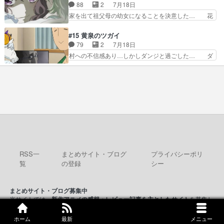
ラ」と言えば同時上映の「公タロウ」… キュアエ
88
2
7月18日
い」の破壊力よ…あれは成田… 糸と4人の弟の関
クレールはやっぱりくれあだったか… エクレール
家を出て祖父母の幼女になることを決意した… 花
わり方がどう変化していく…
は誰だ編、遂に答え合わせの時だ… これで自分も
嫁を傷つけたら許さん、今回見せた氷の表… ツッ
キュアっと探偵事務所の一員で… あんなとみくる
コミどころが多すぎてある意味おもしろ… 胸が凄
#15 黄泉のツガイ
の何もない日常※もっと密着… LIMITかも知れな
くスカッっとしたずっと苦痛を伴って… 祖父母に
79
2
7月18日
い。キュアエクレール… ・解決編、完全に前4話
人の心があってよかった。それにし… 柚子が家族
村への不信感あり…しかしダンジと過ごした… ダ
で謎解きさせるスタ…
と決別する回柚子を傷つけた瑶太… 今期のアニメ
ンジが下界で偽アサを探す？聞きたいこと… ダン
で1番おもろい。鬼してほしい… 祖父母の柚子を
ジとの思い出を振り返るユルの表情が本… それぞ
守る姿や祖母の語る玲夜の眼… 常に言ってるけ
れの思惑が複雑に絡み合い、物語がさ… ユルは一
ど、ラブコメの主役にも魅力… 家族にずっと理不
人になりたいのに、犬がそっと寄り… ダンジが
尽に虐げられ、我慢を強い…
「俺は側にいる」と言ってくれた幼… 偽りだけで
は語れない友情だからこそ切なか… 今まで頼れる
存在だったからこそ真実が重く… これまで積み重
ねてきた信頼があるからこそ… 一瞬スタッフのユ
ーモア全開爆笑シーンが普…
RSS一
まとめサイト・ブログ
プライバシーポリ
覧
の登録
シー
まとめサイト・ブログ募集中
当サイトでは、
新作アニメの感想・レビュー記事を主としたサイト
を募集し
ています。
ホーム
最新
メニュー