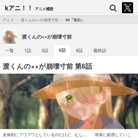
kアニ！！
アニメ感想
アニメ
渡くんの××が崩壊寸前
#6「告白」
渡くんの××が崩壊寸前
一覧
1話
5話
6話
8話
最終話
渡くんの××が崩壊寸前 第6話
全体的にフワフワとしているのだけど、むし… 簡単に処理していこ