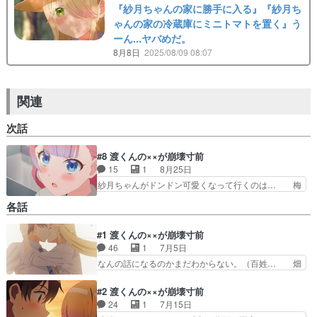
『紗月ちゃんの家に勝手に入る』『紗月ち
ゃんの家の冷蔵庫にミニトマトを置く』う
ーん...ヤバめだ。
8月8日
2025/08/09 08:07
関連
次話
#8 渡くんの××が崩壊寸前
15
1
8月25日
紗月ちゃんがドンドン可愛くなって行くのは… 梅
澤真輝奈（梅澤めぐさん）こういうのカッ… 今頃
各話
主要キャラ出しちゃダメでしょ！しかも… 後輩ち
ゃんの下着くっそエロ！！！！！！！… 小動物系
#1 渡くんの××が崩壊寸前
な後輩ポジの子で可愛いです。1話… 相変わらず
46
1
7月5日
気になってしまう絡み方する紗月… 今期のヒロイ
ンレースに待ったをかける、真… 今回はラブコメ
なんの話になるのかまだわからない。（百姓… 畑
要素満載真輝奈の本格参戦で… 新キャラの子がグ
荒らしの件は何かしら理由あるんだろうけ… 主人
イグイきますという流れ。… ハァハァが長かった
公とヒロイン両方に共感が湧かない系ア… 小４）
#2 渡くんの××が崩壊寸前
なｗ紫さんは受け入れ態…
くっそかわああああああああああああ… 幼馴染が
24
1
7月15日
元畑荒らしとかパワフルな味付けだ… 紗月の言動