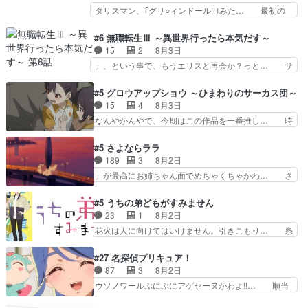
は描かず白く靄がかった小春ちゃん… 光も感じな
タリスマン、｢グリ○ィンドール!!｣みた… 最初の
話佐々木が実年齢以上…
い完全な盲目なんやね…おめかし… 母役に能登さ
障害ゴーレムを全員で力を合わせて倒… アリアは
んって禁じ手使ってきたー！E… 今回は小春視点
ホントスピカが大好きだよね。ツン… 一等級ポテ
#6 無職転生Ⅲ ～異世界行ったら本気だす～
も描かれていて良かった本当… 股に海豚を挟み水
ンシャルのアリアちゃん可愛くて… そういや、ア
15
2
8月3日
上バスでの会話を反芻…恋… OPEDとも無人バー
リアは能力は最上級のくせに、… とうとうアリア
」、という事で、もうエリスと再会か？っと… サ
ジョンから主人公２人…
と直接競う場がきたこれまで… 毎度ながらのスピ
ラの再登場によってルーデウスの成長が確… 人間
カの顔面芸推しのハナちゃ… クソレビュータリス
関係の清算が粛々と進められているサラ… サラと
#5 グロウアップショウ ～ひまわりのサーカス団～
マン趣味ダダ漏れで好き… 期末試験が始まろうと
の関係に対して完全に「昔の女」とし… ルーシー
15
4
8月3日
しておりスピカは対策… 能力鑑定胸像タリスマン
にデレるルディが完全に親バカで微… サラとは会
なんやかんやで、今期はこの作品を一番推し… 時
氏容姿も評価してし…
ってほしいちゃんとした別れ方し… サラは未練0
給50円じゃ借金は減らない(^_^;サ… 葵ちゃん可
だと言っていたけど人の気持ち… 実は結構好きな
愛すぎるな楠木ともりちゃんのね… デフォルメさ
#5 さよならララ
キャラモヤモヤする別れ方だ… 役で出演させてい
れた表情が特に多かったのが印… 葵＆茜の回も良
189
3
8月2日
ただきました！よろしくお… 毎クールメインヒロ
きでした。あの証拠写真、ひ… 互いが互いのこと
」が最高にお姉ちゃん面でめちゃくちゃかわ… さ
インを好きになっちゃう…
を想っているのにすれ違っ… 第５話をｄアニメス
すがに割れた窓ガラスの弁償は求められた… 逡巡
トアで視聴しました。視… 葵ちゃんに〝瑞佳ちゃ
を振り切ってみんなに謝ったララの思い… 仕事に
#5 うちの弟どもがすみません
んと練習したい〟と言… 本当この作品は「キャ
馴染めない辺り観ていて苦しいところ… ララちゃ
23
1
8月2日
ラ」を活かすのがうま… みずかちゃんの介入で双
んの事情はもう少し皆に話して良い… ララと茉里
花火は人に向けてはいけません。引きこもり… 糸
子の仲にヒビが………
とで初のアルバイト。七転八倒し… 労働するプリ
はまだ柊の顔も見たことなかったっけ！1… って
ンセスえらい。プリンセスの精… アンデケン行っ
お名前を見たんだけどあの中村大樹さん… 糸ちゃ
#27 名探偵プリキュア！
てケーキ食べて、帰りにカメ… ララが働く事での
んカッケー、色んな意味でwゲームが… 姉から性
87
3
8月2日
てんやわんや。働いて大変… 地道に働き人と関わ
的興奮覚えてないよね？なんて言わ… テーマ：引
ウソノワールぷにぷにアゲセーヌかわよ!!… 順当
る日々の中に愛を見いだ…
きこもりの理由感想は、久しぶり… 元ゲーマーな
にマコトジュエルの争奪戦をやったと。… 記憶を
ので、はちゃめちゃ楽しく作業… 糸ちゃんと源く