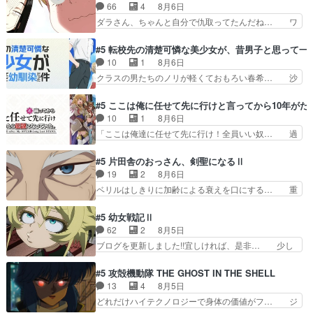
ら下ネタ0じゃなかったかこんな回が… 他のエピ
66
4
8月6日
いなんです」「バンドやめ… 何が起きているの
ソードに対してマイルドな回だった… 今回はだい
ダラさん、ちゃんと自分で仇取ってたんだね… ワ
か！？次週、みゅーたいぷ…
ぶある程度抑えてる？w感じな気… アルねこ、そ
イが必死でケロロじゃないのよケロロじゃ… ロボ
うはならんやろ映画のワンシー… さっきまで生き
ットに憧れてビーム撃ちたいと…そうい… 余りに
#5 転校先の清楚可憐な美少女が、昔男子と思って一
ていたゴキブリ死んでるGP… アルねこ危険です
も凄惨なダラさんの過去ダラさんの６… 過去編は
10
1
8月6日
よね。健康的な面で··江… 酔い潰れ行き着いた江
これで一区切りかなギャグも面白い… ガンガガン
クラスの男たちのノリが軽くておもろい春希… 沙
ノ島で、朝日を眺めな…
♪薫がなんかしっかり歌ってロマ… 姉巫女の誤
紀は隼人への片思いを拗らせているタイプ… みな
算、クソみたいな嫉妬の末路よ。… 私、そんなに
もちゃんが透けブラしててびっくりして… レベル
#5 ここは俺に任せて先に行けと言ってから10年が
日頃からガンガン言うてないで… このアニメはど
のキャラが登場。相変わらず顔や体の… 隼人が春
10
1
8月6日
こに行くのだろう、面白すぎ… 姉のした事はただ
希の級友を巻き込んだイジりに動じ… 第５話を
「ここは俺達に任せて先に行け！全員いい奴… 過
単に一族を絶滅させただけ…
U-NEXTで視聴しました。視聴… ラブコメで天然
去、あとを託したロックが今、2人にあと… 木下
ジゴロというかナチュラルヒ… みなもと仲良く話
鈴奈（@0suzuna0）が【マリー… 村ごと乗っ取
#5 片田舎のおっさん、剣聖になるⅡ
す隼人を見てなぜか不安に… 無理なダイエットは
られてたら流石に気付かないか… 《漫画版少し読
19
2
8月6日
禁物だけど、なかなか結… 「これからもお手入
んだことある》エリックとゴ… ロックは敵に容赦
ベリルはしきりに加齢による衰えを口にする… 重
れ、がんばりゅ」ありが…
無くブスっといくから気持… 勇者パーティー再結
ねた歳のせいにしていた限界を超えて命の… いい
成して先にいけで激アツ… 爆縮、幻覚、主人公結
んじゃないですか。魔物の群を発見した… アマプ
#5 幼女戦記Ⅱ
構エグいことするよな… ねぇ猫耳ガール、敵の根
ラにて視聴終わり！サーベルボア討伐… を言い訳
62
2
8月5日
城に乗り込む事を同… 世もや替えが利くと復活P
にしたくないものですねwボア狩り… 先生として
ブログを更新しました!!宜しければ、是非… 少し
とは？！もう来週…
のベリルが好きだけど、今回みた… 4人だけでサ
でもマシな負け方を選んだゼートゥーア… ゼート
ーベルボアを狩りに行く。野営… ・実家周辺でサ
ゥーアの唯一の手駒が強すぎる笑あお… 私にとっ
#5 攻殻機動隊 THE GHOST IN THE SHELL
ーベルボアが暴れてると聞い… ちょっと年齢の事
て完全にご褒美回ゼー様の葉巻シー… やはりター
13
4
8月5日
を言いすぎとゆーか言い訳… ベリルの母もやはり
ニャが後方指揮だと展開に迫力が… “貧乏籤百連
どれだけハイテクノロジーで身体の価値がフ… ジ
只者じゃなかったかベリ…
無料ガチャ”100連でも1回… 2期入ってから地味