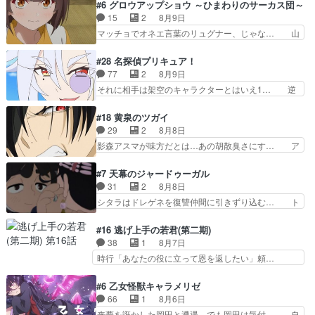
初、にゃん吉が透子のストーカーを始めた… 高道
#6 グロウアップショウ ～ひまわりのサーカス団～
力してオンラインRPGの強… 違うアニメ始まっ
きもいけどあれ横で見せつけられるのは… 玲夜の
15
2
8月9日
たかと思ったら先週の続き… ご視聴ありがとうご
前の婚約者鬼山桜子がめっちゃ別嬪さ… にゃんき
マッチョでオネエ言葉のリュグナー、じゃな… 山
ざいましたよかった、本…
ちくんのお母さんが一番かわいいで… 花江さんが
田、相変わらず可愛いね叡智で綺麗で可憐… ひま
中学生ストーカーしてた花江さん… 主人公がお願
わりサーカスに突然現れた金髪の大男少… 伝説の
#28 名探偵プリキュア！
いやイケメンが主人公にプレゼ… 「お願いがある
男の登場によって、山田の輝かしき過… お父さん
77
2
8月9日
ときはキスでおねだりする」… 透子とにゃん吉の
の相方登場回、良い回だったな。諏… 第６話をｄ
それに相手は架空のキャラクターとはいえ1… 逆
馴れ初めを見れて良かった…
アニメストアで視聴しました。視… じゃがいもし
に今まで見たまんまでるるかの悪口と受け… 「思
か食べられない貧乏サーカスの… アバンでまた青
い出に意味なんかない」という意味深な… 12話
#18 黄泉のツガイ
い公衆電話が出てきた。みず… おはようございま
でるるかはミサンガのマコトジュエル… 今のるる
29
2
8月8日
す！瑞佳の正体が明かされ… 朝も昼もおやつもじ
かの態度について見たまんまを言え… 探偵パート
影森アスマが味方だとは…あの胡散臭さにす… ア
ゃがいも尽くしの『ひま…
は仕方ないが殆ど明智小林の活躍… すっかりファ
バンはミネナギサアサ脱出時の話しか下界… やは
ントムのマスコットになってる… デッチアゲイン
りアスマ(石田彰キャラ)は裏切り者た… 原作を読
#7 天幕のジャードゥーガル
はファントムの一員で、ロン… 謎の怪盗デッチ·
むの我慢していてよかっただって顔… どんどん増
31
2
8月8日
アゲイン登場!!一体何を… 戦闘作画はイマイチな
えるツガイツガイよりも腹黒い人… 夜桜は「顔で
シタラはドレゲネを復讐仲間に引きずり込む… ト
回。次回過去編でそろ…
損してる」って言うけど、声で… おかしいな石田
ルイ家と、大カアンを支えるチャガタイ家… トル
が実はいい人っぽい？まだ分… 人を信用出来ない
イに功績を挙げさせて政権と軍のバラン… 覇道の
#16 逃げ上手の若君(第二期)
ましてはアサちゃん目的で… "顔で損してる"企み
トルイと王道のオゴタイって感じかな… 賢い人物
38
1
8月7日
顔て何…wアスマさん… 顔で損してるアスマさん
の行動は想定した目的達成のための… シタラとボ
時行「あなたの役に立って恩を返したい」頼…
ついでに声でも損し…
ラクチンの考えが初めてシンクロ… ドレゲネのテ
元々1期からそうだっただろと言われると返… こ
ントを後にするシタラの背後を… 「表裏一体のモ
のアニメの演出、同じCloverWor… 貞宗の思考を
#6 乙女怪獣キャラメリゼ
ンゴル政治」国家の表舞台に… 前回のシタラと対
読み切れなかったのは、経験の… 信濃仮面いった
66
1
8月6日
比したおおらかな笑顔が印… 戦争よりも経済の領
い誰なんだ！役に立ちたいで… 人形だったり将棋
来夢を誑かした岡田と遭遇、でも岡田は気付… 自