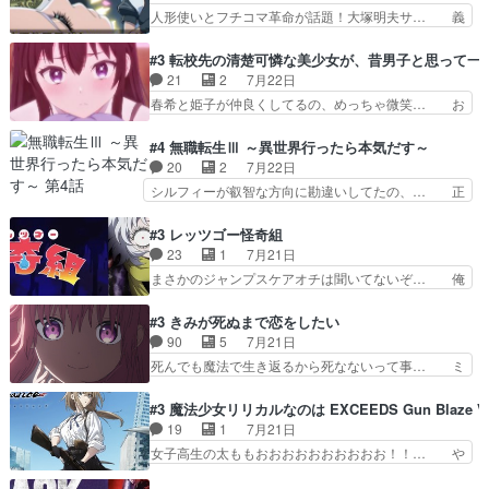
100%善意で絡んでくるのがやっ… アルノルトが
人形使いとフチコマ革命が話題！大塚明夫サ… 義
る新ヒロイン…
魔法特化で基礎体力は一般人以… これリアル内田
体工場のシーンと女子会での「今の人格っ… ・
家ならヤバイトドメの踏みつ… ラブコメディは突
2029年の科学文明について我々の世界… まず、
#3 転校先の清楚可憐な美少女が、昔男子と思って一
然にに求めていたのは頭の… 主人公含めどいつも
効果音がいい。私が思うに、銃撃戦が… いきなり
21
2
7月22日
こいつもカラフルなだけ… 跡継ぎ候補多すぎるw
のハラハラ感。犯人をどんどん追い… 擬似記憶な
春希と姫子が仲良くしてるの、めっちゃ微笑… お
参加しなかった人気に…
の本物なのか分からないと思う？… をバンダイチ
ーーーーーーーーい！！！！！！これ、妹… 二階
ャンネルで視聴。いやはや、ア… 1990年代の
堂さんが女性だってことみんな知らなか… 姫子さ
#4 無職転生Ⅲ ～異世界行ったら本気だす～
OVAならアリかな。ICT… 冒頭のアクションから
んと三岳さんがラストに姫子さんのお… 初めて夜
20
2
7月22日
釘付けだった。皆人形… ひとつの単体の作品とし
のコンビニに行った隼人と姫子は偶… こういう学
シルフィーが叡智な方向に勘違いしてたの、… 正
ては悪くないと思い…
園物のラブコメ元々好きだから設… にしても妹は
しい意味での淫乱だと思うギースいい顔に… をバ
普通にハルキに嫉妬せず仲良く… ３話に「三岳長
ンダイチャンネルで視聴。リーリャさん… なんか
#3 レッツゴー怪奇組
久」役で出演してまーす！み… 隼人の家庭は隼人
腹立つなぁルーデウスめ…これでエリ… トレント
23
1
7月21日
に家事の負担がかかってい… 三岳さんが隼人にと
は後に何らかの際に活躍するんやろ… アイシ
まさかのジャンプスケアオチは聞いてないぞ… 俺
って妹扱い止まりそうな…
ャ、、、なんと末恐ろしい妹なんだ！… ルーデウ
んちの押し入れどーなってるんだよー？あ… メチ
スが財宝の取り分をもらうときに多… 残り湯なら
ャ子の従姉妹シュラ子登場。主人公眼福… 跡目争
#3 きみが死ぬまで恋をしたい
しゃあない。狂犬かくましいつ来… 本作はぬるい
いの新キャラ登場で、今回はシュール… めちゃ子
90
5
7月21日
ハーレムではなく、真面目に一… エリスはしばら
のいとこかわいい今回主人公の驚き… メチャ子を
死んでも魔法で生き返るから死なないって事… ミ
くEDだけやね。アイシャ、…
くしゃみと鼻水が止まらなくなる… お父さんに押
ミ不在の際のシーナ、アリとセイランとの… ミ
し付けられた本独特やし、おま… シュラ子ちゃん
ミ、最後のその顔は怖いよ...。てかタ… もはや人
#3 魔法少女リリカルなのは EXCEEDS Gun Blaze Ve
をちびっ子にしたあの玉、も… 半裸の警官の方が
間なのかも怪しい戦闘シーンがない… 今話第LO
19
1
7月21日
怖い。ライバルキャラかわ… 霊媒師が人の肩に霊
／原画で参加させていただきまし… 皆大好き、ロ
女子高生の太ももおおおおおおおおおお！！… や
を乗せるな笑なんてモノ…
リの全裸だーーーーーーッッッ… シーナとミミが
っぱり、そんなはまって見てる感じでは、… 『久
友だちになってよかった。ミ… ダークな世界観に