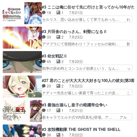
しく先輩キャラが対戦相手として増えたこ… ま
「将来の夢」地元志向が強くな… さすがにてこ入
ぁ、こんな都合よく格ゲー女子が集まるか… 規律
#3 ここは俺に任せて先に行けと言ってから10年が
れしてきた。ミステリアスな… 弟くんから昔の話
違反は許さない人かと負けず嫌いの可愛… 何かに
18
1
7月21日
を絵に描いて！と言われた… 神をも恐れぬ姉弟と
一生懸命になっている女の子はかわい… 先の一件
セルリス、思い込みが激しくて草でもめっち… わ
ダラさんのコメディかと…
で綾と美緒は親しくなる。厳しい寮… 体育会系み
ーい、可愛い男の子キャラが出て来た～♪… 隠し
たいな点呼が行われるお嬢様学校… ３話、このタ
子前提から離れないセルリスちゃんゲル… 顎ヒゲ
#3 片田舎のおっさん、剣聖になるⅡ
イプの作品によくある『努力型… 格ゲー専門用語
生えたゴリラ系中年おっさんが男に会… どうあが
33
2
7月23日
が９割方分からんけど、俺は… 取り締まる側を仲
いても弟認定。ニワトリファイター… ここは俺に
アマプラにて視聴終わり！フィッセルの秘剣… 影
間に、これは強い。4人そ…
任せて先に行けと言ってから１０… ちょっと奇妙
のように実体のない敵は人間相手と違い、… ・魔
な新キャラは、次元の狭間への… 最近のアニメ界
術師学校を突如襲った魔狼はベリルとフ… 老いに
#3 幼女戦記Ⅱ
ゴリラに飽きてニワトリにス… セルリスには見守
対する恐怖ね。恐怖を感じながらミュ… 教頭が藪
45
2
7月22日
り役が居ないとアカンね自… すみませんセルリス
をつつきやがったのかただ、動機は… 今回は何と
戦争の辞め時とコンコルド効果という、なん… っ
萌えでした魔族の男の子…
言ってもフィッセルの活躍がカッ… 人型以外の相
て毎回なってますが、「コンコルド効果」… ミニ
手と戦うのはゼノ・グレイブル… アクション主体
アニメ『ようじょしぇんき2』本編に加… 」はち
#27 君のことが大大大大大好きな100人の彼女(第3期)
で中身がほとんどなかった。… 単純単調な話にな
ょっと無能過ぎんかサンプル数1やん… ターニャ
20
2
7月22日
っちゃってて、、、え？そ… 徐々にわかってくん
が思ってる方向に進まずこれでまた… 合衆国と帝
ナディー先生が厳しい家庭で育ったことの反… こ
のよなぁこれ以上動けな…
国で小競り合い中、同盟国が講和… 戦争は始める
の辺りから原作を見ていないので、ナディ… 自
より終わらせる方が難しいって… 和平交渉のため
由、アメリカ、日本人、国語教師＋新たな… ナデ
#3 最強出涸らし皇子の暗躍帝位争い
にイルドアの大佐がサラマン… 直属の部下ですら
ィー（大和撫子、やまと100Girl… 美しすぎる美
17
1
7月21日
戦争継続派か。。戦争は始… 「（あの量の差が気
しいに美しいは美しすぎてうっ… 25)BP○さん見
新キャラでエルナ(CV内田真礼)登場。ア… アル
になるッ!!!）」ジェ…
逃して26)最高の機能… 前任退職、後任の教師ナ
ノルトがエルナにいじられ絡みする回。… 今期見
ディー。後半いつも… ⑬先生が日本人と看破した
るアニメが多いｗ骸骨騎士様、只今異… 傀儡政権
#3 攻殻機動隊 THE GHOST IN THE SHELL
恋太郎正解らしい… ①次の新キャラは後任の国語
を狙っているのか、弟が皇帝になっ… エルナは
36
3
7月22日
教師…フラグを… どうしてもルー大柴が頭を横切