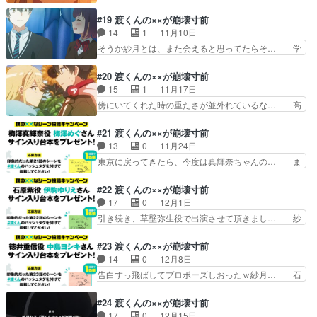
かし理華さんとかいうかなりユーティリテ… 紗月
さんが可哀想渡くんが彼氏… 紫ちゃんが可愛すぎ
にとっての心的負担の緩衝材、気持ちの… 選択と
#19 渡くんの××が崩壊寸前
た。」って聞いちゃうの… いよいよヒロイン二人
いうラブロマンス永遠のテーマに差し… ありがと
14
1
11月10日
の直接対決！そんな様… 恋愛要素が面白くなって
うございました！今回はなんと、子… 大きく話が
そうか紗月とは、また会えると思ってたらそ… 学
きました。紗月も石…
動きましたね。渡くんが大学生に… 新キャラセク
校に乗り込む意気込みの多摩代さんが凛々… 恋愛
シーお姉さんが参戦かと思った… ベストバウト」
には過去の経緯や未来の展望が大きく影… 徳井が
#20 渡くんの××が崩壊寸前
第１６回Episode20… 結構トンデモ展開だけどそ
メガネｽﾁｬのポーズでモザイクアプ… バレンタイ
15
1
11月17日
れに見合う面白さ… 石原さんの出番なし。紗月が
ンの日石川さんから友チョコを貰… 友チョコとか
傍にいてくれた時の重たさが並外れているな… 高
メインヒロイン…
言ってたけど紫はまだまだ直人… 徳井が有能すぎ
校生の時に原作を楽しく読んだ記憶があっ… 紗
て怖いw三角関係を拗らせた… 公式も客寄せで使
月、「私は邪魔者だからいなくなった方が… とい
#21 渡くんの××が崩壊寸前
う入浴シーンただ、男を見… ここに来て面白くな
うか阿部くんがスーパーエージェントす… 渡く
13
0
11月24日
ってきました。早く会っ… オシャレしてバレンタ
ん、他校の女子領域に乗り込もうとか意… なかな
東京に戻ってきたら、今度は真輝奈ちゃんの… ま
インチョコを直人に渡…
か会えなかった紗月に対して直人がそ… わあ、な
きなちゃん可愛いよまきなちゃん(*^^… 沖縄で付
んて素敵な仲直り。だけど僕は石原… そこにその
き合ってハッピーエンドで良かった… ここのとこ
#22 渡くんの××が崩壊寸前
キャストあてるのかよ。徳井の手… ようやく紗月
ろ紗月の話が多かったから正直言… コーデに気合
17
0
12月1日
と再会する直人わだかまりも解… 紗月に会うため
い入りまくりの梅澤、超可愛い… 石励会は友情い
引き続き、草壁弥生役で出演させて頂きまし… 紗
なら、他校の女子部屋に潜入…
っぱいでいいな。石原さんが… 梅澤、走るのを辞
月の希望と結果が噛み合わず梯子を外され… こう
めたことで渡くんに追いつ… オシャレしたリボン
いった過去を知って未来を見て、周囲と… 渡く
#23 渡くんの××が崩壊寸前
真輝奈、カワエエ！直人… 紫ちゃんのことをフラ
ん、直す人だから直人なのかなーと思い… 期待が
14
0
12月8日
ットに受け止めながら… 梅澤回と言ってもいい。
壊れる前に自分で壊してしまう紗月。… 以前から
告白すっ飛ばしてプロポーズしおったｗ紗月… 石
地元に帰るみたいだ…
何度も書いてるが、こういう個人的… もうすぐで
原さんは私が先に付き合っていたのに、紗… 遂に
終わってしまうと思うと…後1日… 前回キスを拒
ここまできましたというところ。まさか… 紫から
#24 渡くんの××が崩壊寸前
否したことを謝ろうとするけど… 直くん、やっと
紗月に喝を入れるとは意外だったし印… 紗月も渡
17
0
12月15日