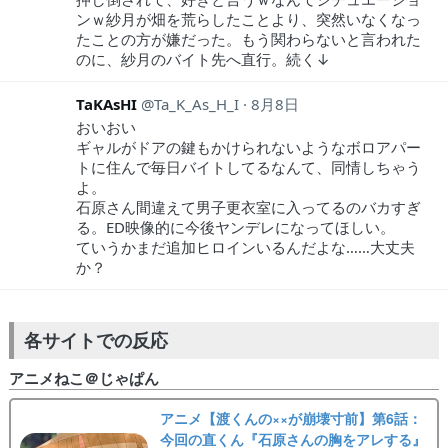
ンｗ紗月が畑を荒らしたことより、突然いなくなっ
たことの方が嫌だった。もう関わらないと言われた
のに、紗月のバイト先へ直行。続く↓
TaKAsHI
Ta_K_As_H_I
8月8日
おいおい
ギャルがドアの鍵もかけられないようなボロアパー
トに住んで毎日バイトしてるなんて、同情しちゃう
よ。
石原さん間違えて男子更衣室に入ってるのバカすぎ
る。ED映像的に今後ヤンデレになってほしい。
ていうかまだ追加ヒロインいるんだよな……大丈夫
か？
各サイトでの反応
アニメねこ＠じゃぱん
アニメ【渡くんの××が崩壊寸前】第6話：
今回の直くん『石原さんの胸をアレする』