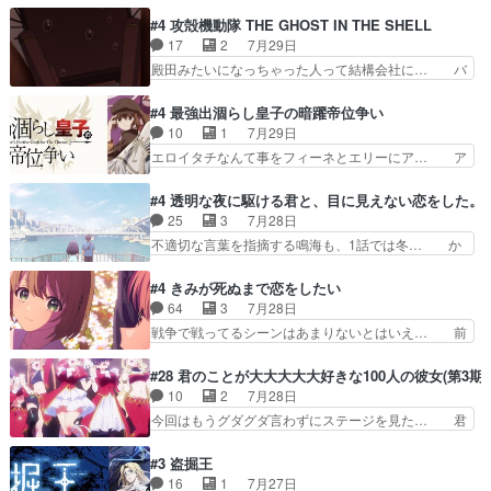
ーデルドルフ中将自らが行う煙草と葉巻は… ブロ
め、都心で待ち合わせをした… OP曲きっかけで
グを更新しました!!宜しければ、是非… 計画通り
#4 攻殻機動隊 THE GHOST IN THE SHELL
見始めてたけどなんだかん… いきなりシリアス展
にはいかないね笑やり遂げた(ほぼ… 今回もター
17
2
7月29日
開ぶち込んでくるじゃん… 春希の家庭事情は複
ニャに不都合なことがあったりし… 白髪の男性が
殿田みたいになっちゃった人って結構会社に… バ
雑。食事とか隼人が親身…
語った家族を失った喪無感が、… 連邦に対して有
トーがカッコいいと思ってたら、トグサが… あの
利な講話条件を引き出すため… コンコルド効果に
見た目もうただのロボでしかないんだよ… 俺らの
#4 最強出涸らし皇子の暗躍帝位争い
油を注ぐターニャの勝利軍… 犠牲を払っても良い
汗拭きそりゃいやだろwwバトー＆ト… イノセン
10
1
7月29日
ならお前たちが前線へ行… 戦闘がアッサリし過ぎ
スの元となった回だけど、ガイノイ… アダム・リ
エロイタチなんて事をフィーネとエリーにア… ア
じゃない？戦争がメイ…
ンクやジェイムスン(教授)型サ… アンドロイドも
ルも気付かなかった事を…フィーネは自分… モン
おっさんの汗を拭くのは嫌や… 押井守監督のイノ
スターを呼ぶ笛？黒幕は狩猟祭とは関係… 平凡な
#4 透明な夜に駆ける君と、目に見えない恋をした。
センスの土台になったエピ… コミカルなのにも慣
少女に見える眼鏡w眼鏡属性は持ち合… 神アニ
25
3
7月28日
れてきました。１話でし… ロボットの反乱は今と
メ、ケテーイ！「騎士狩猟祭、前夜の… フィーネ
不適切な言葉を指摘する鳴海も、1話では冬… か
なっては良くある話し…
がアルノルトに活躍してもらいたが… 第４話を
けると鳴海のやり取り微笑ましいw良い奴… どう
ABEMAで視聴しました。視聴に… 第４話、アル
接していいのかわからず戸惑うかけるも… 盲目だ
#4 きみが死ぬまで恋をしたい
とフィーネの２度目のデート出… マジできな臭い
と相手の表情も分からないからどう思… 今期のバ
64
3
7月28日
ぞ帝位争い。姉からの刺客を… ふぃーねと町の様
ックナンバーみたいなOPアニメ。… 初デートで
戦争で戦ってるシーンはあまりないとはいえ… 前
子を見に行ったら町中で窃…
冬月を笑わせようとする姿も冬月… 特に大きな事
回までにあまり見れなかったようなシーナ… ミミ
件やイベントが起きるでもなく… 初デートで冬月
の存在で揺らぐ14クラス約束された死… ミミの
#28 君のことが大大大大大好きな100人の彼女(第3期)
を笑わせようとする姿も冬月… 3話までは主人公
秘密をあっさり受け入れたのは拍子抜… 蘇生魔法
10
2
7月28日
がどうでもいいことでずっ… 花火購入に浅草へ…
って下衆い国なら進退窮まったら手… 蘇生魔法ヤ
今回はもうグダグダ言わずにステージを見た… 君
行き当たりばったり訪問…
バイけどミミいなかったら詰んで… アニメオタク
のことが大大大大大好きな１００人の彼女… 100
あるある：作中に花が登場する… ご視聴ありがと
カノ版ラブライブ！？こういうのは人… 俺、みん
#3 盗掘王
うございました！アリとセイ… ごめん、そういう
なのレッスン動画をDVDが焼きき… アナウンス
16
1
7月27日
話がしたい作品じゃないの… 第４話感想：その口