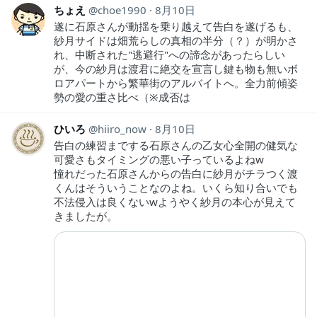
ちょえ
choe1990
8月10日
遂に石原さんが動揺を乗り越えて告白を遂げるも、
紗月サイドは畑荒らしの真相の半分（？）が明かさ
れ、中断された"逃避行"への諦念があったらしい
が、今の紗月は渡君に絶交を宣言し鍵も物も無いボ
ロアパートから繁華街のアルバイトへ。全力前傾姿
勢の愛の重さ比べ（※成否は
ひいろ
hiiro_now
8月10日
告白の練習までする石原さんの乙女心全開の健気な
可愛さもタイミングの悪い子っているよねw
憧れだった石原さんからの告白に紗月がチラつく渡
くんはそういうことなのよね。いくら知り合いでも
不法侵入は良くないwようやく紗月の本心が見えて
きましたが。