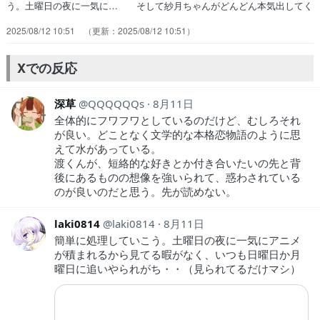
う。土曜日の夜に一気に… そして紗月ちゃんがどんどん本気出してく
る… まさかのFカップちゃんから主人公が告白さ… 遂に石原さん
2025/08/12 10:51
2025/08/12 10:51
が動揺を乗り越えて告白を遂げ… 告白の練習までする石原さんの乙女
心全開の… めっちゃ気になるところで終わった。変な形… 幼い頃
の逃避行ごっこ。可愛い大冒険だった… 告白の練習をするくらい乙女
Xでの反応
心を出してたの… 今回はラブコメ要素多め、ラッキースケベ連…
深草
QQQQQQs
8月11日
全体的にフワフワとしているのだけど、むしろそれ
が良い。どことなく文学的な本格恋物語のように思
えて水があっている。
渡くんが、短絡的な好きとか付き合いたいの先と背
後にあるものの想像を強いられて、惑わされている
のが良いのだと思う。先が読めない。
laki0814
laki0814
8月11日
簡単に処理していこう。土曜日の夜に一気にアニメ
が積まれるから見てる暇がなく、いつも日曜日か月
曜日に追いやられがち・・（見られてるだけマシ）