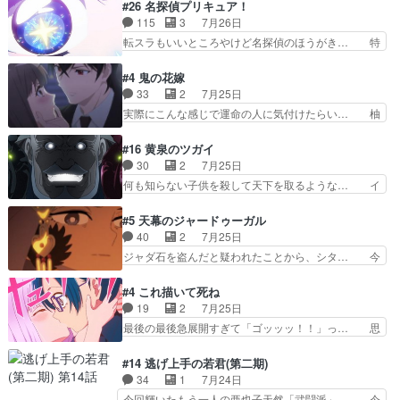
や、これ素晴らしいコメディアニメだな。… 水着
#26 名探偵プリキュア！
目的を忘れてますますヤング… でも央太と親しく
回なのにビキニじゃない！これは時代背… 今回は
115
3
7月26日
するのは嫌。世話を拒んで… ゴメス（カエル）外
推しの吾野伊万里ちゃん担当回。これ… 伊万里さ
転スラもいいところやけど名探偵のほうがき… 特
で散歩させてたのか(*…
んの手品回であり水着回ね。瑞佳ち… 売り上げが
に板野サーカスはプリキュアで見れるとは… あん
上がっても借金返済へで何故か海… 父親のスパル
なはプリキュア仲間には自分が未来から… の活
#4 鬼の花嫁
タ教育のせいで瑞佳がヒモカス… 伊万里ちゃんの
躍、敵を圧倒ってのはおおよその流れだ… キュア
33
2
7月25日
人前での苦手意識を抱えなが… 第４話をｄアニメ
エクレール初変身＆初戦闘。プリキュ… キュアエ
実際にこんな感じで運命の人に気付けたらい… 柚
ストアで視聴しました。視…
クレールは強いが力を制御できない… キュアエク
子は玲夜の屋敷に住む事になり使用人達は… 運命
レール可愛く最強つよい!!!!… 緊張感があるけどピ
の花嫁は一見すると甘い夢、理想の天国… 玲夜さ
#16 黄泉のツガイ
ッコロで始まってちょっ… バカおもろいやん
んのご両親の登場ですこの世に数多い… 玲夜のお
30
2
7月25日
www実質まどマギやんけ… しかも実質的にエク
父さんが石田彰だったことに驚きを… 主人公自分
何も知らない子供を殺して天下を取るような… イ
レールが倒したビルであ…
の立場わかって無さすぎやしまた… ヨミツガと
ワンの刀が斬った者の中にまさかの…影森… 激し
BLEACHは完全に豪華な展開… 透子ちゃん、柚
いバトル回の最後に、予想外の引きシン… これっ
#5 天幕のジャードゥーガル
子にも優しいし可愛いしこの… ユキノさんから玲
て作者が描きたいのは"ユルの物語"… デラさんの
40
2
7月25日
夜の父親の話で、そのイメ… あやかしの頂点に立
秘密がちょっとわかった回、正直… 左さんと刀持
ジャダ石を盗んだと疑われたことから、シタ… 今
つ鬼龍院家の現当主が息…
ちさんが対決♪あとどこぞのじ… 何処も彼処も言
回のシタラは表情が豊かで、モンゴルでの… だい
ってる事が全部嘘じゃ無さそ… 戦況が目まぐるし
ぶややこしいことになってたオープニン… テンポ
#4 これ描いて死ね
く動いていてずっと胸が熱… 同時視聴｜
も良いし毎話良いところで引くから全… 盟友ドレ
19
2
7月25日
DaemonsRealm｜リア… これまで騙していた東
ゲネ后との出会い。次週のドレゲネ… さて、登場
最後の最後急展開すぎて「ゴッッッ！！」っ… 思
村を捨てて新郷家に来…
人物多いけどついていけるのか私… 今回は遂にド
ってた以上にセリフとかしっかりした漫画… 今回
レゲネ登場という話彼女の在り… チャガタイ兄さ
は泣かなかった！漫画描きのハウツー回… この作
#14 逃げ上手の若君(第二期)
んがめっちゃ可愛かったなド… まさかの展開にめ
品はこういうのをズバッとキメるの上… 藤子不二
34
1
7月24日
ちゃくちゃテンション上が… チャガタイの所へ密
雄に親しんだ人にはとてもフィット… 赤福のヌル
今回輝いたもう一人の亜也子天然「武闘派」… 今