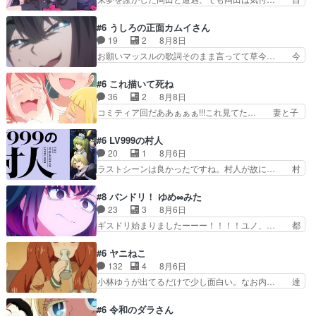
域をその視野に入れてい…
だったり、諏訪神党の三大… ・これ罠じゃない
分も相手の容姿しか見てなかったと気付き… みん
の？・砦を捨てるって同盟… 合戦における伝令の
なからのメイク道具が、らいりーさんを… らいり
#6 うしろの正面カムイさん
意味。特に諏訪の地は山… 薄々思ってたけど実写
ーの影響で理想に向けて努力する黒絵… コングと
19
2
8月8日
パートに対する熱意が… 亜也子ちゃん面白い親父
ゴ〇ラの怪獣大決戦!?w黒絵の友… らいりーが己
お願いマッスルの歌詞そのまま言ってて草今… 今
さんが無事で良かっ…
のルッキズムと相対する話とし… らいりーさんが
日も1日お疲れ様でした～バタバタしてて… 霊を
容姿の美醜でしか人を見ない… 校外学習で奥多摩
大量に成仏させた ジェットババアの亜… 1日で
#6 これ描いて死ね
の小河内ダムに来た黒絵た… ライリーが好きだっ
6人は流石絶倫カムイ婆もしっかり抱… 今回は交
36
2
8月8日
たクズ男ハルゴンが懲ら… メイクでちょっと勇気
通悪霊の除霊ツアー。Aパはいつも… 前半の霊カ
コミティア回だああぁぁぁ!!!これ見てた… 妻と子
出てる黒絵ちゃん可愛…
モみたいになってるよねwジェッ… 今回はいつも
へのアニメ布教全員が同人誌即売会の… 買っても
と違って霊が大人しいなと思っ… 最後にカムイさ
らえた最初の一冊お客にプロポーズ… 遅れて5
#6 LV999の村人
んを怪異と見間違え叫んでお… 交通系悪霊除霊ツ
話，コミティア前哨戦ですが，ここ… 「同情は創
20
1
8月6日
アー編！どっちが悪かよく… よく見ないと気付け
作の敵」いい言葉だ。でも応援す… 東京で開かれ
ラストシーンは良かったですね。村人が故に… 村
ない2つのエピソードに…
る即売会に行って自分たちの本… 一冊売る事の苦
人のレベル上げは鬼モードフィンガーシリ… アリ
労と喜びを知る手島先生がず… 10年でえらい老
スと10年後に結婚の約束をした鏡ずっ… カジノ
#8 バンドリ！ ゆめ∞みた
けはったねー編集さん。同… 自分の妄想を買って
スタッフ募集するも集まらない更に追… 王命でク
23
3
8月6日
くれる人がいるというも… 初めて自分の漫画が売
ルルの監視をすることになったデビ… 最強の村
ギスドリ始まりましたーーー！！！！ユノ、… 都
れた時の感動、懐かし…
人・鏡との出会いで少しは変わった… やはり何か
子さんがめっちゃ情緒不安定になってて怖… 超回
悲しい過去がありそうな。鏡のも… パルナの魔族
復を見守っていかないと、ですね！！み… 開幕聞
#6 ヤニねこ
への恨みは根深そうやね姫を舐… 新キャラが登場
き取りスタッフに定治いなかった？ま… ののちゃ
132
4
8月6日
早々変態扱いされてる件。タ… まだまだお元気そ
んのお手当てはお節介だったりする… ビオラの立
小林ゆうが出てるだけで少し面白い。なお内… 達
うなお声で……不意打ち過…
ち回り害悪すぎるお近づきの印が… ・律っちゃん
郎が獣人に◯◯◯される強制百合を期待し… ヒグ
明るくなったね♪・メンバーの… 一難去ってまた
マドンってなんなん！？人見知りっぽい… なんな
#6 令和のダラさん
一難、律がビオラの呪縛から… 「私はあなたが嫌