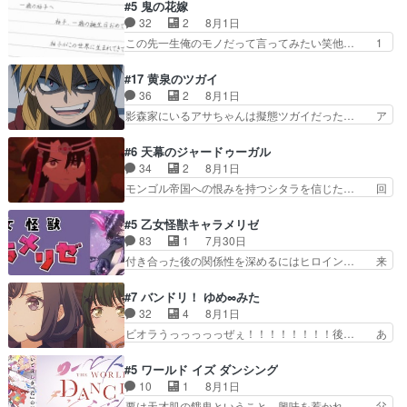
取り戻し正式に探偵事務所で働き始め… ポワロ、
#5 鬼の花嫁
んの距離感おかしいね(*´… 糸と源ははよ好きお
元ネタを解説して原作に誘導するの… くれあさん
32
2
8月1日
うとると言わんかい！引… ショウくんと対等に話
の探偵としての初事件にしてちょ… ・急にクイズ
この先一生俺のモノだって言ってみたい笑他… 1
すためにゲームをする…
番組が始まったw・妖精ウソノ… るるかの助手だ
歳からの誕生日プレゼント………とは思っ… 玲夜
った？今回が初めての探偵活… 探偵じゃなかった
さん柚子に18年分の誕生日プレゼント… 柚子は
#17 黄泉のツガイ
の！？クレアさん探偵すぎ… 突然のポアロクイズ
鬼龍院家から初めて学校に通う事にな… プレゼン
36
2
8月1日
は草なんよ。んで、あん… 今回からついにくれあ
ト攻撃ヤバすぎるwwwヴァイオレ… 玲夜さまサ
影森家にいるアサちゃんは擬態ツガイだった… ア
が探偵事務所の仲間に…
プライズの、これまでの柚子ちゃ… 玲夜から柚子
サが置かれた立場や気持ちを汲んで熱くな… 屋敷
へ17年分の誕生日&を未来に… 「​​13歳の柚子ちゃ
にアサはいなかった逆にガブちゃんはい… 影森の
#6 天幕のジャードゥーガル
んへ…もう中学生な… 梅原の人が18歳になるま
当主が際限なくツガイを増やせるのに… 今回はも
34
2
8月1日
での誕生プレゼン… なよなよした男（cv石田彰）
うガブちゃんさんの悲鳴にも似た怒… ユルと戦っ
モンゴル帝国への恨みを持つシタラを信じた… 回
梅ちゃんがた…
た時から伏線が張られていたのが… しかしアサ
想が淡々と語られるのだけどいつの間にか… オゴ
は、兄様に会いたいbotだと思… ツガイには優し
タイの妃になってもその心は晴れず、モ… ドレゲ
#5 乙女怪獣キャラメリゼ
い筈のガブちゃん、アキオの… 色々とひっかけが
ネの過去、宝石だった彼女が人になり… ドレゲネ
83
1
7月30日
あって、最終的に嫌な終わ… ゴンゾウが従える大
の過去、、辛かった、、あのジャタ… 年上旦那が
付き合った後の関係性を深めるにはヒロイン… 来
量のツガイに何事かと思…
良い人でも、女は宝石でただ笑っ… ダイルの儀式
夢ちゃんがキングコングなのいい味付けだ… ずっ
の神々しさたるや。一気に空気… ドレネゲの辛い
とメスってて何この可愛い生物。クラス… 付き合
#7 バンドリ！ ゆめ∞みた
過去には同情の言葉しか…シ… 奥様に悲しい過
い始めたら始めたでまた違った悩みが… と一歩ず
32
4
8月1日
去…萌え袖が可愛いね、と思… ドレゲネとシタ
つ踏み出す黒絵ちゃん微笑ま新汰の… ツインテー
ビオラうっっっっっぜぇ！！！！！！！！後… あ
ラ、2人だけの同盟が結成さ…
ルが可愛いお茶目な妹ちゃんです… しかも過去も
られちゃん、僕っ子になってから取り戻し… ビオ
重いんかいかつては自分に自信… リップを塗って
ラが悪魔すぎて気分が悪くなってきたこ… 声優ま
#5 ワールド イズ ダンシング
らっしゃるからかしらお顔が… 黒絵「怪獣に憧れ
とめました(７話まで)仲町あられ/… ビオラの策略
10
1
8月1日
るのはいいけど自分自身が… 素の自分はどちらな
がバッチリ嵌って最高wwwこ… 自信あれば評価
要は天才肌の餓鬼ということ。興味を惹かれ… 父