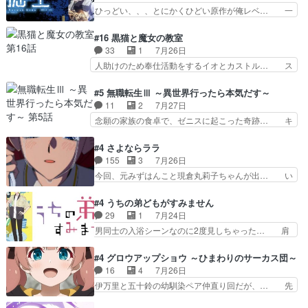
役で出演いたしましたみんなのア… 恋太郎ファミ
ひっどい、、、とにかくひどい原作が俺レベ… 一
止め効果あるかな？ミミ…
リーがガチでアイドルに挑戦！… ギャグギャグし
般人が巻き込まれることもあるのか結構面… 久野
くもド直球で泣ける回来たな… 【完全初見】100
美咲さんと言えば幼女！アイマスの市原… 遼河は
#16 黒猫と魔女の教室
カノGirlfrien… 『アイドル伝説恋太郎ファミリ
目的の為には人命も軽視するタイプの… 4つのス
33
1
7月26日
ー』にて「ア… 安木路佐ウル子役で出演いたしま
キルが揃う。広い墓を捜索中、遼河… 村正はそん
人助けのため奉仕活動をするイオとカストル… ス
したクォリ…
なおどろおどろしいエピソードあ… 気持ちよくし
ピカも大概怖がりだけど、カストルが更に… イオ
ようとしてるのはわかるけど。… 韓国ご自慢の俺
とカストルの共通点は、魔法の制御が出… 椋鳥の
#5 無職転生Ⅲ ～異世界行ったら本気だす～
レベのアニメ制作を日本に奪… 予言で正体がバレ
大群て…住民から迷惑がられてない？… キングコ
11
2
7月27日
る、もう騙し討ちは出来な… 村正の墓、アニメで
ングor進撃の巨人牡羊座のアルデ… スピカ・イ
念願の家族の食卓で、ゼニスに起こった奇跡… キ
見ると一杯で怖いな。ア…
オ・カストルという組み合わせ。… 有り余るパワ
スをせがむロキシーが可愛い過ぎ！妹達へ… エリ
ーが制御出来ない誰かの為に力… スピカの放り込
ナリーゼの悪魔の囁きwクリフとエリナ… 悪魔の
#4 さよならララ
みかたが雑になってきてるな… イキりカストルは
囁きやめてくださいwおい、1番重要… ゼニスも
155
3
7月26日
怖がりやったかあスピカな… 鏡の世界への突入と
感情が出てきてて良い方向に進んで… 第５話を
今回、元みずはんこと現倉丸莉子ちゃんが出… い
新たな依頼サブタイトル…
ABEMAで視聴しました。視聴に… クリフとエリ
や、これけっこうおもしろいかも知れん。… 王子
ナリーゼさんが夫婦になり、ノ… エリナリーゼ様
様とは...本当の愛とは...なんぞ… テンポの良いボ
#4 うちの弟どもがすみません
相変わらずで草ルディ君釣り… ルーデウスにシル
ケとツッコミで笑わせつつ、… この作品、ストー
29
1
7月24日
フィエットとロキシーとの… 離れ離れになったり
リーにも登場人物にも全く… 家で机に向かってる
男同士の入浴シーンなのに2度見しちゃった… 肩
別れがあったり絶望の大…
時の貧乏ゆすりとか、ラ… お姉ちゃんと話せ
ひじ張って素直に言葉が出てこない糸と源… 蛙を
た！！！！し、また1歩進… ヒメカの最後の言葉
散歩って逃げるよね！糸と類を助けよう… 類の面
#4 グロウアップショウ ～ひまわりのサーカス団～
に、ララは何を思うのだ… 息をするかのように3
倒見るのが1番大変そう糸は誰とでも… 源くんを
16
4
7月26日
話まで視聴。2026… ララの王子様探しが本格的
甘えさせるまでの糸と周りの出来事… 源くん、甘
伊万里と五十鈴の幼馴染ペア仲直り回だが、… 先
に動き出した回。…
えちゃうぞ宣言。思ったよりラブ… 糸ちゃんのま
週の雫スヴェトラーナ回に続き、今回は伊… い
っすぐな言葉、わたしも原作を… 主人公が当初の