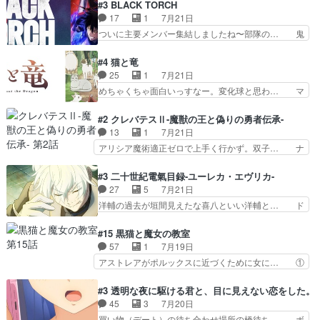
瀬シイナと夜海トワ』今回はフォロワー… なのは
#3 BLACK TORCH
芽吹く百合の花。ミミ(c… ルームメイト1ヶ月経
と出逢い炎の魔人の能力を人類の為に… ・シイ
17
1
7月21日
ってシーナがミミの人… もう後戻りできないぞ」
ナ、トワと出会う親近感を感じる2人… 篠宮マナ
ついに主要メンバー集結しましたね〜部隊の… 鬼
してくるとは思わん…
が登場したけど公式サイトに20歳… リリカルな
子母神、桐原との馴れ初めは多分に衝突気… 絵に
のはらしい、人間ドラマが始まり… この2人めっ
描いたようなチョロインだったな。下半… 前回か
#4 猫と竜
ちゃ食うやん魔人狩りチーム強… 人類滅亡寸前ま
ら引き続いてじいさんとの決別の冒頭… あっちは
25
1
7月21日
で追い詰められていたのに、… 第３話をU-NEXT
呪霊でこっちは物怪。忍者っぽいア… 護衛対象と
めちゃくちゃ面白いっすなー。変化球と思わ… マ
で視聴しました。視聴…
なる弐郎を連れて隠密局へ、彼の… →現状展開が
インからローゼマインへ重要回をちゃんと… 何世
王道パターンなので無難という… 保護対象となっ
代もの猫たちの誕生と成長を見守る猫竜… 前回猫
#2 クレバテスⅡ-魔獣の王と偽りの勇者伝承-
た弐郎は鬼子母神一華の護衛… 護衛はお尻一華、
たちで熊退治をしていた中の一匹の猫… と思って
13
1
7月21日
ここは定番やっぱ物の怪の… ①敵は会話してる最
みにいったらクロバネのCV.速水… 「おじちゃん
アリシア魔術適正ゼロで上手く行かず。双子… ナ
中の同乗者を物音一つ発…
は身内に甘い」で、いきなり笑… ガチで素晴らし
イエちゃんが不憫な立場になっててめっち… 自己
すぎる……。長命種によって… 前回巣立っていっ
紹介の時台に乗ってるサラサ可愛いw学… ナイ
#3 二十世紀電氣目録-ユーレカ・エヴリカ-
た子猫たちのその後が描か… 王子の旅の始まりは
エ・シフォンリッツの出番が多くて嬉し… 石田で
27
5
7月21日
確かにそうでしたよね！… リゼロ見終わっちゃっ
こいつワルだな。なぜ大猿に変身した… 2冊目の
洋輔の過去が垣間見えたな喜八といい洋輔と… ド
てほのぼの系がいいか…
トアの書は学長の手に1話冒頭と合… アリシアと
タバタしたけど兄の遺した目録に記された… 洋輔
クレンのソルセインでの潜入生活… 元は勇者だっ
が目録に固執する理由もほぼ明らかとな… これ京
#15 黒猫と魔女の教室
たのにロリ化されて学生にされ… これはいい黒沢
アニだったのかそのわりにはそこまで… 清六兄ち
57
1
7月19日
ともよ。笑いのセンスも合う… ナイエのリアクシ
ゃんと喜八、清六と洋輔それぞれの… 化学的作用
アストレアがポルックスに近づくために女に… ①
ョンが面白い。ローメイン…
に依りて継続して…電池と称すっ… 洋輔、清六の
魔法の図鑑が買えてヘヘーンなスピカ②今… 前半
こと好きすぎだろなんか電気で… 仲間が一気に増
はアストレアの野望による性転換、後半… アスト
#3 透明な夜に駆ける君と、目に見えない恋をした。
えてみんなで物作りで一気に… 作画は最高なのに
レア君の作戦に皆巻き込まれてて草捕… アストレ
45
3
7月20日
話がつまらない。やっぱ京… 天下り式に竹のフィ
アが作った薬によって男女入れ替わ… アルトレア
買い物（デート）の待ち合わせ場所の橋待ち… ボ