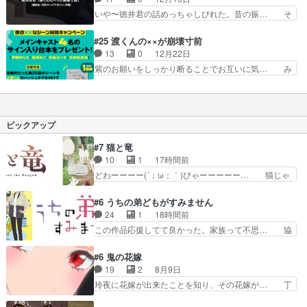
紗月と向かい合って自分の気… あべくんまだ出番
くんも良かったね。先生の気遣いが… 「紗月に必
いや〜徳井君の話めっちゃしびれた。昔の振… そ
あったんだ！！直人は大学…
要なのは幼馴染みでも彼氏でもな… 紗月の可愛さ
れも、この先を考えてるからこそ。徳井の… 紗月
が一層増してきた！登場当初は… 渡くんと紗月が
ちゃん可愛いよ紗月ちゃん(*^^*)… 」冒頭のこの
#25 渡くんの××が崩壊寸前
やっと付き合うことになった… すずちん、スイカ
言葉と明らかにテンション高め… 徳井の初恋が黒
13
0
12月22日
似合うなぁ〜恋も友情も愛… 正式にお付き合いが
ギャルって！しかもめっちゃ… 『僕の××なシー
紫のお願いをしっかり断ることでお互いに気… み
始まったと思ったら期間…
ン投稿ｷｬﾝﾍﾟｰﾝ』印… 考えてみたら、この根本設
んな、一歩一歩それぞれの道を進んでいま… 引き
定、「おかしい」… ここに来て徳井くんの話。ま
続き、草壁弥生役で出演させて頂きまし… 今回は
ぁ、主要人物だ… 徳井くんのくすぶっていた恋心
紫が印象的だったかな…ドラマの主演… 主演ドラ
に決着がつい… 接写と陰影での雰囲気作り、山内
マでキスシーンがあるからしてほし… 石原さんい
ピックアップ
重保ぽいや…
つの間に芸能デビューしたんだっ… もう終わりか
と思ってたけどまだもう1話あ… 直人の決意、紗
#7 猫と竜
月の心の救済二人で歩む人生… 直くんと紗月、も
10
1
17時間前
うゴール同然かと思ったら… 推し（石原紫ちゃ
どわーーーー(´；ω；｀)びゃーーーーー… 猫じゃ
ん）と結ばれるルートは叶…
らしにはしゃぐママにゃん可愛いwデ… ママにゃ
んが久しぶりに森へ帰ってきた！！… おだやかに
#6 うちの弟どもがすみません
ママにゃんが帰ってきた。この作… ママにゃんが
24
1
18時間前
学校が休みになるので、久しぶ… ママニャン回で
この作品応援してて良かった。家族って不思… 協
キター！と喜んでたからの大… ママにゃん久しぶ
力プレイで強敵を撃破、柊の心の解放にも… 柊く
りに森に帰ってきたけど息… ・・・ちょっとウル
んが外に出られなくなってたのはいじめ… RPG
#6 鬼の花嫁
ッときた。今期で一番好… おかあちゃんっていい
シーンカッコいい！もう転生モノに変… ゲーム内
19
2
8月9日
もんだ。自分の全てを… ついにハイブチが出た！
の柊くんカッコイイな～そして意外… あれからゲ
玲夜に花嫁が出来たことを知り、その花嫁が… 丁
毛色綺麗でかわいい…
ームの中では糸と柊はしっかり仲… 感想は、前話
寧といえばそうなんだけど、ざまぁ、が中… 最
の続きで、糸と柊はゲームで仲… 柊は糸たちと協