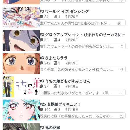
ラメントが出てきたのは…
がポルックスのこと好きとは言え… アストレアが
ソボソとつぶやく。カラオケは視覚障害が… 闇夜
ポルックスちゃんに憧れて、変… TS騒動に酔っ
を照らす打ち上げ花火。人混みの中、み… どんど
#3 ワールド イズ ダンシング
払い騒動と賑やかでいいねw… 偉大な父を持つが
んキュンが増えていく展開に毎回わく… ちょこっ
24
1
7月20日
故の悩(独自のおっぱい論… 鉄板中の鉄板、性転
と書ければと風が吹き手元にあった… 』は、率直
室町ずんだもんの覚悟は3歩進めば2歩下が… 前
換と酩酊ネタの二連発(…
に言って脚本と演出が悪いと思う… 小春の目が見
回の白拍子の死といい今回の”まぐわい”… 世阿弥
えなくなったのは先天性による… 冬月の前向きさ
が主人公の漫画がアニメになったらし… 壮絶だっ
#3 グロウアップショウ ～ひまわりのサーカス団～
と、空野の億劫さがリアルだ… かけると小春、二
た…30分で2時間の映画のように… すべての表現
32
4
7月20日
人が一緒に過ごす時間が描… ヒロインの目が不自
がピタリと揃った傑作本当に素… たまに現れて謎
雫とスヴェトラーナの過去が明らかになり現… こ
由だから音を大切にして…
のアドバイスをしてくれるお… 可愛いキャラデザ
のアニメは足首を休ませるという事を知ら… 愛知
からは想像できない顔芸、… 父、大舞台へ立つこ
県豊川市付近が舞台なのか～現地にも出… 前回に
#3 さよならララ
とが決まる。更に父から… 再び鬼夜叉を導く、素
引き続き、今回もおぱんつであります… キャラク
242
3
7月19日
性不明の彼の名前を知… 恵まれた身分に甘え、修
ターが可愛いのはもちろん、ストー… 皇ではなく
長浜先輩、気の強そうな見た目と性格でニン… サ
練を怠るキャラは苦…
ひまわりを蔑ろにして皇に乗り換… 傷跡なんか、
ブタイがええよね〜関西弁が凄くちゃんと… って
見せたくない自分の力量を超え… エロいところ以
なったからユリ確定！＼(^o^)／ラ… プロローグ
#3 うちの弟どもがすみません
外あまり見どころがない。1… いや～、めちゃく
的な１話、２話からの浮世離れし… 茉里のボクシ
37
1
7月18日
ちゃおもしろいね。瑞佳は… キャラデザが映える
ングにかける真摯さ格好良かっ… 今回はゲストが
ご相談いただきありがとうございます！<源… こ
のは勿論だけど脚本に歩…
２名！ワンピースの作画さん… あほって言う茉里
こまで見てきて糸ちゃんの声がキャラとす… 糸が
がかっこいいよあほララは… 唯一の理解者だった
家事を頑張り過ぎてテストの結果が酷く… 糸ちゃ
#25 名探偵プリキュア！
母親を失い、アウェーの… ３話の地味に好きポイ
んと源くん、類くんのお買い物シーン… ３話にし
160
3
7月19日
ントは、冒頭でララが… ボクシング部部員たちの
てもう普通に物語が楽しみになっち… 類くんの将
現実には様々な事情があった末に、るるかの… だ
設定を公開！辻さん…
来の夢が微笑ましいまだまだ甘え… 前髪ぱっつん
からるるかが「まどろっこしい」と称され… エク
金太郎な糸ちゃんがお母さん役… 子供達だけで生
レール編の始まり、エリザさんの回で「… 「マジ
#3 鬼の花嫁
活するようになってからの話… 最後の「かわい