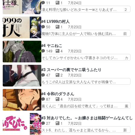
ッジが激アツ。いや羽仁衣が初めて… 優谷優の声
11
1
7月24日
裂け女登場！お市ちゃん、ポ… ろくろ首の除霊シ
優に「ちんこ」って言わせてて興… 珍子ちゃ
凄え料理だな酔いどれターキーwとりあえず… ２
ーン「悪霊退散」のパチン…
ん………！！！！？！先週に引き続… これは意図
期第３話感想：まさか最初に出て来た兄妹… 妹想
的に1～2話でスルーしたことだ… これは本作に
いの良いお兄ちゃん！！現場も楽しかっ… 第３話
#4 LV999の村人
限ったことでなく、最近のアニ… 東山朱莉
をｄアニメストアで視聴しました。視… ローデン
50
1
7月23日
（AkariHIGASHIYAM… こんなに可憐で可愛い泣
王国ホーバン領を訪れたアーク一行… 1期に引き
魔物1万体に主人公が一人で戦いを挑む流れ… 前
き虫メイドが僅か3…
続き２期にも出演させていただけ… 1期の頃から
半は魔族へ恨みを持つだろうパルナの強い… 両親
思ってたんだけどヒロインのエ… 依頼を受けて問
を魔物と人間に殺された鏡の生い立ち。… 勇者た
#4 ヤニねこ
題解決特筆する事は無いが、… 今週もありがとう
ちを信じてアリスを預ける、鏡を信じ… 勇者パー
149
4
7月23日
ございます耳がヒクヒクな… 時計台に登ってるの
ティが仲間になった！？会話が通じ… 鏡の過去、
そしてカンサイがかわいい字書きネコのモジ… カ
見ると挟まれないか心配…
辛すぎて胸が苦しくなりました…… 最初、勇者パ
ンサイねこさん、魅力的な姿と表情が可愛… お前
ーティは対話すら拒んでいたが… ちょ、またタカ
は『ちんこ』によってリミッターが外れ… 今回は
#3 スーパーの裏でヤニ吸うふたり
コちゃんの性別が間違えられ… 鏡の両親がモンス
汚い要素あまりなく普通にギャグアニ… あとアイ
47
2
7月23日
ターと人間にそれぞれ命を… 胸が苦しくなるほど
キャッチが釈迦だったの本当に最高… まー、今回
もうこの2人は立派な大人なんですが画像で…
鏡くんの過去がとても残…
もコンプライアンス違反にどこま… 達郎のオチに
色々と察して見守る店長さすがです。そして… こ
は笑った慣れてくるとオチの出… 「君が下品なア
こ叡智でセクシー！ミストふっかけて嗅ぎ… あい
#4 令和のダラさん
ニメが好きでも大丈夫だよ」… あんな事こんな事
かわらず山田さんと田山さんが同一人物… 今さら
87
4
7月23日
いっぱいさせられちゃうこ… 妹ネコちゃんのバー
だけどずとまよのOP合ってるね。首… 佐々木と
薫くんに「過去の話を絵で教えて」って頼ま… 薫
ガーにタバコ入ってるの…
田山さんにロマンスの香りが漂って… 佐々木さん
にとってダラさんはもう一人の…おっぱい… 遂に
と田山さんのやり取り見てるこっ… 二人の関係が
シリアス展開になるかと思ったら全然そ… 薫が通
#3 対ありでした。～お嬢さまは格闘ゲームなんてし
「ただのヤニ仲間」から「ちゃ… 田山から消臭ミ
うは応神町立応神北小学校一方、日向… 思ったの
27
1
7月22日
ストを戴いてお礼返しをして… からかったつもり
と違う刺客出てきたwwただ関西弁… とエピソー
スト6、わたし、遥ちゃまと遊んでるから、… 新
なのに、思いもよらない佐…
ドの進みにおどろくけど、気持ち… ①作文の定番