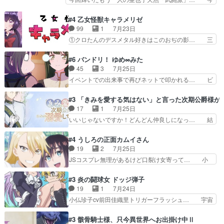
偵に行ったはずがドレゲ…
ヌルした動きとかネームを褒めら… 漫研が気にな
回は強敵小笠原貞宗と時行の対面内容盛り… 言い
って仕方ない先生がかわいい。… 漫画のノウハウ
逃れすら逃げ上手亜也子のアシストに支… そう
#4 乙女怪獣キャラメリゼ
から新たな仲間まで。本作品… 今回エンディング
か、亜也子もまだ9歳なのか‥ときゆき… 「亜也
99
1
7月23日
テーマが流れるのが早い（… この作品の世界に
子のドキドキ・大作戦！・長寿丸を一… 目玉と耳
①クロたんのデスメタル好きはこのおぢの影… 三
も、一応デジタルという概…
を相手に言葉で繰り広げる戰もノラ… 時代設定ど
石さんのキャラなんかミサトさんっぽいな… なん
うなってる笑目力が強すぎて睨ま… ときメモ画面
か好きになれんキャラだなぁ作品もイン… 相変わ
#6 バンドリ！ ゆめ∞みた
からのいらすとやは草だった。… 今回は亜也子回
らず生物学者には見えないわね響野君… 正体を知
45
3
7月25日
でしたね頼もしさと乙女らし… 貞宗、キモいギョ
らないのにどちりも肯定してくれた… 黒絵がハル
イベントでの出来事で再びネットで叩かれる… ビ
ロ目としか思ってなかった…
ゴンになっても、南を助けて大事… OPにデスボ
オラの次の一手が動き始めました。それに… ビオ
入ってるのは黒絵がデスメタル… 黒絵が男で唯一
ラがまじで何がしたいかわからん！先生… 陰キャ
#3 「きみを愛する気はない」と言った次期公爵様が
心を許す、母の友達である光… 黒絵の可愛さレベ
の間合いにスルっと入ってきて相手の… ビオラが
17
1
7月25日
ルが止まらない。南くんと… 黒絵の母とのやり取
都子さんを籠絡しに来ててやばいぞ… マネージャ
いいじゃないですか！どんどん仲良しになっ… 結
りでエヴァの加持さん思…
ー現実版初登場！バレーボールに… 藻掻きながら
婚初日で君を愛する気はないものはやはり… 今期
前に進もうとするあられと律少… ビオラスマイル
の恋愛系で1番これが好き。愛する気は… 今晩
#4 うしろの正面カムイさん
で相手の緊張を解く相手の共… たまったアニメ
は、2130頃からシンデレラガールズ… 公爵の妻
19
2
7月25日
50本だってｗ今日も帰った… マネージャー実在
なのに着てる洋服がシンプル。テー… まあ、これ
JSコスプレ無理があるけど口裂け女寄って… 小
した大逆風のハズなのに全…
は見なくていいな。むしろ判断が… 自分でも気づ
学生コスには無理あるぞ。そのベットの下… シヅ
くほど嫉妬してる様子は可愛い… 次期公爵様がな
カちゃんがヤバすぎてボキキしそう(ぇ… 口裂け
#3 炎の闘球女 ドッジ弾子
ぜかヒロイン化していますデ… 【今夜のアニメA
女って人を襲うって知らなかった…ポ… そのスタ
19
1
7月24日
は…】前向き没落令嬢×こ… 「ぼやっとしてたら
イルで小学生ファッションは口裂け… 相変わら
小仏珍子cv前田佳織里トリガーフラッシュ… 宇宙
菜園の領地の外まで開墾…
ず、尺の都合なのか原作漫画の細か… 除霊士カム
背景でナレが始まり音楽が1本引きギタ… 珍子を
イと助手シヅカのエッチで笑える… 今回はかつて
いたぶってるのか！？Cパートで懐か… 普通にド
#3 骸骨騎士様、只今異世界へお出掛け中Ⅱ
昭和キッズを恐怖のどん底へ突… 現代で有名な口