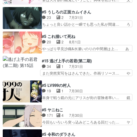
のかはまだ不明だが見せ…
なんて気にしないし、充実し… ・バーチャルだけ
の観阿弥と袂を分かった？鬼夜叉が田楽の… 猿楽
ど、みゅーたいぷ初ライブ… OPこんなんだっ
の鬼夜叉と田楽の増次郎。小さないざこ… 着眼点
#5 うしろの正面カムイさん
け？と思ったら歌唱シーン… の、らいぶシーン
は良くとも、先鋭的すぎるのか。芸能… 鬼夜叉は
23
2
7月31日
＿!!­­--­­--­… それだけでええやん！！しかし、ビオラ
石也と共に観世座をあとにし、三条… 観世座を離
ちょっと良い話かと一瞬でも思った私が間違… ろ
が仕…
れ、三条坊門御所で日々を送る鬼… 「お前(鬼夜
くろ首さんも油舐めてなかった？白雪碧さ… 今日
叉)が凄いのではなく客が凄い… 田楽と猿楽の獅
も1日お疲れ様でした～───昨晩～今… 幼女に拾
#5 これ描いて死ね
子舞勝負。鬼夜叉は猫の動き… 登場人物の我が強
われたお市ちゃんの恩返し。化け猫… 役にて出演
20
2
8月1日
い。新しい獅子舞に拘って… 第５話を
させていただきました。ジョアン… トイ・ストー
やっぱり早見沙織&水瀬いのりの中間層は上… あ
primevideoで視聴しまし…
リーみたいな始まり。流石に除… 猫相手になんで
れ光って漫研入ることになってたんだっけ… 登場
そんなに…と思ったらそうい… いつもと違って少
人物が増えてわいわいしたところが好き… 初コミ
#15 逃げ上手の若君(第二期)
し良い話化け猫は油が好物… 今回はあかやし1体
ティアで２０冊刷りは妥当だよね。俺… 藤森さん
34
1
7月31日
のみで15分。金持ちの… 今更だけど霊が性行為
のママ向けの漫画で、また涙腺が⋯… 〜漫画に
また突然実写をはさんできた。作画リソース… や
で祓えることは何とな…
「想い」をこめよう｣娘に漫画であ… 何回この作
るべきことが逃げる事と分かると水を得た… 30
品に泣かされるのだろう。光が藤… ホテル泊まっ
歳まで童貞だと魔法使いになれるという… こっち
#5 LV999の村人
てコミティアっていいなあ。同… コミティア参加
の諏訪の三大将もまたクセが強いw色… 頼重が完
19
1
7月30日
のしおりを徹夜で作る先生(… お母さん、娘にあ
全にブレーンだよね毎回敵キャラが… 弧次郎「欲
単身で戦う鏡の元にアリスが街の冒険者率い… 鏡
んな漫画描かれたら泣いち…
を我慢して強くなれるなら大飯食… 変化球な演出
浩二はゲーム世界に飲み込まれた転生者と… みん
も交えながらの状況説明が本当… LOで参加させ
なががんばってくれたアリスの父ちゃん… 成長限
#5 ヤニねこ
ていただきました！最終的に… この高らかなDT
界が999である村人と定めた上位存… 大規模バト
171
4
7月30日
宣言、合田一人に通じるも… この作品は近年稀に
ルシーンなのに会話してばっかり… やっぱり勇者
今回もいろいろ突っ込みどころある回だった… ヤ
見るおっさんキャラの充…
より強かったか笑統率力LV9… 普通の人間の親子
クのクワガタ取りの話が尋常じゃない雰囲… 妹子
やーん総務課長と娘の女子… これがこの世界の仕
ちゃんの恋愛話をしたり、タバコを生産… ここう
#5 令和のダラさん
組みか‥Lv200帯の… そのために役割を超越する