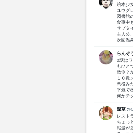
絵本少
ユウグレ
図書館
食事中
サブタイ
主人公
次回温
らんぞ
0話は
もひと
敵側？
１０数
悪役み
平気で
何かチ
深草
レスト
ちょっ
報量が