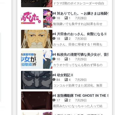
る… ダラさんと姉弟の母との出
陰で他の勇者達も共闘してくれ魔…
ドラマ2期のボイスレコーダーや自白
された4～600レスを2,30… 隠し
会いの話やはりダ… ダラさんの
ゲーム… ヨコヤは人間の弱い所
方が密売人のそれww唐突な作画力の
過去話も佳境…げに恐ろしいは
をつくのが抜群に上手… 昼の国
正… なんか今日はかなり一瞬で
#4 対ありでした。～お嬢さまは格闘ゲ
人… 第５話感想：２人の過剰な
の奴らも馬鹿が多いが、夜の国も同
終わっちまったっ… 先週と比べ
16
1
7月28日
貢ぎ物?の礼とし… 第５話感想：
じ… ご視聴ありがとうございま
てまだまともに見えた。4話は過…
勉強嫌いでも集中すれば結果を出せ
姉のお誕生会にダラさんを招
した来週もよろし… 握った◯治
る美緒が… 毎晩スト６対戦を楽
待… 部分的に時系列が4話と入れ
郎（中の人的に）仲間であるプ
しむ４人。だが、期末試… どん
替わってるのね… こんなデカイ
#4 片田舎のおっさん、剣聖になるⅡ
レ… ヨコヤの頭の回転の速さと
なゲームも相手が強すぎるとやる気
のどうやって運ぶんだよ！？
18
2
7月30日
人間の心理を利用… 夜の国のヨ
無く… テーマ：テスト勉強と大
姉… ダラさん、人型形態にもな
おっさん、田舎に帰省する！時期も
コヤ支配がますますひどく……。
会感想は、美緒がテ… すげーー
れるんか!?w髪…
時期だし… じいさん、ベリル、
… ヨコヤは飴と鞭で夜の国の独
ーーーーーーー良い……。女性声
副団長、年長者が強い順… 底知
裁支配を強化、… やはりヨコヤ
#4 転校先の清楚可憐な美少女が、昔男
優… 深夜の格ゲー対戦よりテス
れない爺さんには夢が詰まってると
いいですね。昼の国が勝てる
10
1
7月29日
トの方がよっぽど… 真剣に授業
思う… クルニ、ヘンブリッツ、
流… 役で出演いたしました。次
カラオケ行ってなんも歌わず帰るの
を受けて、夜は珠樹の部屋で格
ミュイと一緒におっ… 帰省、お
回も緊張が止まり…
かよハン… 春希ちゃんの私服、
ゲ… 来たる定期テストに向けて
供ヒロインはクルニ。順番的には
めっちゃ可愛いぞ！！！… どう
勉強会！美緒ちゃ… 受験勉強と
#4 幼女戦記Ⅱ
確… 父親から手紙が来た。サー
やらあの女優さんが春希のお母さん
戦闘の2択なら戦闘を選ぶ娘w
84
4
7月29日
ベルボアの退治の… ここでヘン
のよ… 春希ちゃん姫ちゃんに野
美… 勉強嫌いでバトルを選ぶっ
コンコルド効果でまた泥沼化。無茶
ブリッツくんが同行するのが変
菜の子も凄え可愛い… 隼人くん
て、ひぐらしの沙…
振りに奇… ルーデルドルフ中将
で… ・ベリル、実家に帰ること
のスマホを買いに行ってたけど完
自らが行う煙草と葉巻は… ブロ
に・ベリルはミュ… おっさんの
#4 攻殻機動隊 THE GHOST IN THE SHE
全… 第４話をU-NEXTで視聴しま
グを更新しました!!宜しければ、是
親となるとお爺ちゃんだよね孫
17
2
7月29日
した。視聴… スマホを買うた
非… 計画通りにはいかないね笑
扱… ・ベリル、実家に帰ること
殿田みたいになっちゃった人って結
め、都心で待ち合わせをした…
やり遂げた(ほぼ… 今回もターニ
に・ベリルはミュ…
構会社に… バトーがカッコいい
OP曲きっかけで見始めてたけどなん
ャに不都合なことがあったり
と思ってたら、トグサが… あの