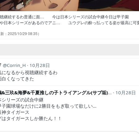
視聴継続するわ普通に面… 今は日本シリーズの試合中継今日は甲子園
や日本シリーズがあるのでアニ… ユウグレの酔っ払ってる姿が最高に可
トラブルをユウグレが回避してア… フィーデスの片思いじゃなくてカル
2025/10/29 08:35
してるならこの内容でもいいのだろ… たとえ姉弟同士であってもエルシ
トにアモルいるんか？耳飾りは何か意… 切ない兄弟の話、引き込まれち
ド
Corrin_H
10月28日
気になるから視聴継続するわ
面白くなってきた
孔明千鶴&三玖&海夢&千夏推しの子トライアングル(サブ垢)
koumei_19
10月28日
本シリーズの試合中継
甲子園球場なだけに2勝目をもぎ取って欲しい…
阪神タイガース
グはタイガースしか勝たん！！