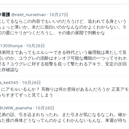
＠看護
neet_nurseman
10月27日
にしてるならこの内容でもいいのだろうけど、追われてる身という
ちょっと薄いか。未だに面白いのかなんなのかよくわからない。５
実の愛にケリがつくだろうし、その後の展開で判断かな
130Shunya
10月26日
姉弟同士であってもエルシーできる時代という倫理観は果たして良
悪いのか。ユウグレの泥酔はオンオフ可能な機能の一つってそれホ
要る？ユウグレに対する狙撃を庇って撃たれるアキラ、安定の次回
生存確認な
ta_ke4545
10月26日
トにアモルいるんか？ 耳飾りは何か意味があるんだろうか 正直アモ
っちすぎてずっと見てしまう
UWW_asanoha
10月26日
兄弟の話、引き込まれちったわ。また引きが気になるなこれ。確か
れた後の身体どうなってんのかよくわかんないもんな。来週が待ち
い。