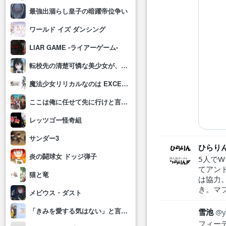
最強出涸らし皇子の暗躍帝位争い
ワールド イズ ダンシング
LIAR GAME -ライアーゲーム-
転校先の清楚可憐な美少女が、昔男子と思って一緒に遊んだ幼馴染だった件
魔法少女リリカルなのは EXCEEDS Gun Blaze Vengeance
ここは俺に任せて先に行けと言ってから10年がたったら伝説になっていた。
レッツゴー怪奇組
サンダー3
ひらり
炎の闘球女 ドッジ弾子
5人で
てアン
猫と竜
は協力
き。マ
メビウス・ダスト
「きみを愛する気はない」と言った次期公爵様がなぜか溺愛してきます
雪池
y
フィー