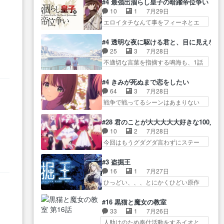
だかん… いきなりシリアス展開
#4 最強出涸らし皇子の暗躍帝位争い
し… 白髪の男性が語った家族を
見た目もうただのロボでしかないん
ぶち込んでくるじゃん… 春希の
10
1
7月29日
失った喪無感が、… 連邦に対し
だよ… 俺らの汗拭きそりゃいや
家庭事情は複雑。食事とか隼人が親
エロイタチなんて事をフィーネとエ
て有利な講話条件を引き出すた
だろwwバトー＆ト… イノセンス
身…
リーにア… アルも気付かなかっ
め… コンコルド効果に油を注ぐ
の元となった回だけど、ガイノ
た事を…フィーネは自分… モン
ターニャの勝利軍… 犠牲を払っ
#4 透明な夜に駆ける君と、目に見えない
イ… アダム・リンクやジェイム
スターを呼ぶ笛？黒幕は狩猟祭とは
ても良いならお前たちが前線へ
25
3
7月28日
スン(教授)型サ… アンドロイドも
関係… 平凡な少女に見える眼鏡w
行… 戦闘がアッサリし過ぎじゃ
不適切な言葉を指摘する鳴海も、1話
おっさんの汗を拭くのは嫌や…
眼鏡属性は持ち合… 神アニメ、
ない？戦争がメイ…
では冬… かけると鳴海のやり取
押井守監督のイノセンスの土台にな
ケテーイ！「騎士狩猟祭、前夜
り微笑ましいw良い奴… どう接し
ったエピ… コミカルなのにも慣
#4 きみが死ぬまで恋をしたい
の… フィーネがアルノルトに活
ていいのかわからず戸惑うかける
れてきました。１話でし… ロボ
64
3
7月28日
躍してもらいたが… 第４話を
も… 盲目だと相手の表情も分か
ットの反乱は今となっては良くある
戦争で戦ってるシーンはあまりない
ABEMAで視聴しました。視聴
らないからどう思… 今期のバッ
話し…
とはいえ… 前回までにあまり見
に… 第４話、アルとフィーネの
クナンバーみたいなOPアニメ。
れなかったようなシーナ… ミミ
２度目のデート出… マジできな
#28 君のことが大大大大大好きな100人の
… 初デートで冬月を笑わせよう
の存在で揺らぐ14クラス約束された
臭いぞ帝位争い。姉からの刺客
10
2
7月28日
とする姿も冬月… 特に大きな事
死… ミミの秘密をあっさり受け
を… ふぃーねと町の様子を見に
今回はもうグダグダ言わずにステー
件やイベントが起きるでもな
入れたのは拍子抜… 蘇生魔法っ
行ったら町中で窃…
ジを見た… 君のことが大大大大
く… 初デートで冬月を笑わせよ
て下衆い国なら進退窮まったら
大好きな１００人の彼女… 100カ
うとする姿も冬月… 3話までは主
#3 盗掘王
手… 蘇生魔法ヤバイけどミミい
ノ版ラブライブ！？こういうのは
人公がどうでもいいことでず
16
1
7月27日
なかったら詰んで… アニメオタ
人… 俺、みんなのレッスン動画
っ… 花火購入に浅草へ…行き当
ひっどい、、、とにかくひどい原作
クあるある：作中に花が登場す
をDVDが焼きき… アナウンス役
たりばったり訪問…
が俺レベ… 一般人が巻き込まれ
る… ご視聴ありがとうございま
と
で出演いたしましたみんなの
ることもあるのか結構面… 久野
した！アリとセイ… ごめん、そ
#16 黒猫と魔女の教室
ア… 恋太郎ファミリーがガチで
美咲さんと言えば幼女！アイマスの
ういう話がしたい作品じゃない
33
1
7月26日
アイドルに挑戦！… ギャグギャ
市原… 遼河は目的の為には人命
の… 第４話感想：その口止め効
人助けのため奉仕活動をするイオと
グしくもド直球で泣ける回来た