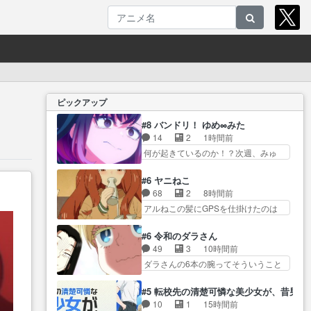
ピックアップ
#8 バンドリ！ ゆめ∞みた
14
2
1時間前
何が起きているのか！？次週、みゅ
ーたいぷ… ビオラ様、律ちゃん
を奪うのではなく敢えて… 助け
#6 ヤニねこ
たい気持ちはあるでも、それだけじ
68
2
8時間前
ゃど… あられ等の学校へ転校し
アルねこの髪にGPSを仕掛けたのは
てきた律の歓迎会が… そろそろ
迎えに… アルネコ大家とヤクが
解散イベント発生かなっと思った
軽トラで回収してやる… 珍しく
#6 令和のダラさん
け… ようやくバンドの中での深
綺麗なシーン多かったな。派遣獣人
49
3
10時間前
い対話やそこから… ああいうの
ト… 新キャラ「ペンペンねこ」
ダラさんの6本の腕ってそういうこと
まとめ動画って言うんですか？
CV.小林ゆうさ… アルねこ無双で
だった… もしかしてもしかして
あ… ああいうのまとめ動画って
面白すぎたｗ尋常じゃない増…
が全てありまして『お… 『過去
言うんですか？あ… トンデモ展
#5 転校先の清楚可憐な美少女が、昔男
相模原から江の島行く時ってこの道
回想①』しっかり男の子系趣味の薫
開（いや元からだけど！）にな
10
1
15時間前
通らない… 車で一時間はかかる