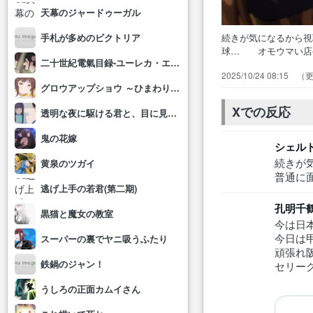
天幕のジャードゥーガル
続きが気になるから
手札が多めのビクトリア
球… オモウマい店
二十世紀電氣目録-ユーレカ・エヴリカ-
かっ… 港での作業
2025/10/24 08:15
ラムも… を主眼に
グロウアップショウ ～ひまわりのサーカス団～
できる時… Wデー
わ。また…
Xでの反応
透明な夜に駆ける君と、目に見えない恋をした。
鬼の花嫁
シェル
続きが
黄泉のツガイ
普通に
逃げ上手の若君(第二期)
黒猫と魔女の教室
今は日
今日は
スーパーの裏でヤニ吸うふたり
頑張れ
鉄鍋のジャン！
セリー
うしろの正面カムイさん