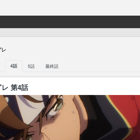
グレ
4話
5話
最終話
レ 第4話