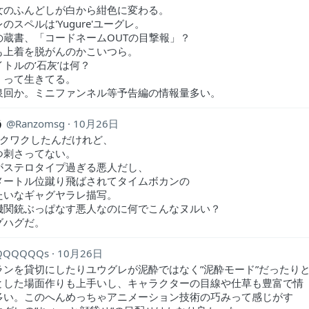
女のふんどしが白から紺色に変わる。
のスペルは'Yugure'ユーグレ。
の蔵書、「コードネームOUTの目撃報」？
も上着を脱がんのかこいつら。
トルの’石灰’は何？
、って生きてる。
泉回か。ミニファンネル等予告編の情報量多い。
う
Ranzomsg
10月26日
ワクワクしたんだけれど、
つ刺さってない。
がステロタイプ過ぎる悪人だし、
メートル位蹴り飛ばされてタイムボカンの
たいなギャグヤラレ描写。
機関銃ぶっぱなす悪人なのに何でこんなヌルい？
グハグだ。
QQQQQQs
10月26日
ランを貸切にしたりユウグレが泥酔ではなく”泥酔モード”だったり
とした場面作りも上手いし、キャラクターの目線や仕草も豊富で情
多い。このへんめっちゃアニメーション技術の巧みって感じがす