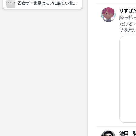
乙女ゲー世界はモブに厳しい世界です2
りすぱ
酔っ払
たけど
サを思
池田 