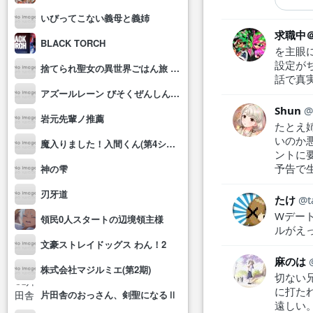
いびってこない義母と義姉
求職中
BLACK TORCH
を主眼
設定が
捨てられ聖女の異世界ごはん旅 隠れスキルでキャンピングカーを召喚しました
話で真
アズールレーン びそくぜんしんっ！にっ!!
Shun
岩元先輩ノ推薦
たとえ
いのか
魔入りました！入間くん(第4シリーズ)
ントに
予告で
神の雫
刃牙道
たけ
Wデー
領民0人スタートの辺境領主様
ルがえ
文豪ストレイドッグス わん！2
麻のは
株式会社マジルミエ(第2期)
切ない
に打た
片田舎のおっさん、剣聖になるⅡ
遠し