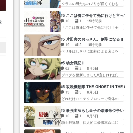
◎… ガンバルゼーのOPを本気で
り… ユノは海鈴のような傭兵タ
クラスの男たちのノリが軽くておも
距離を徘徊するアル子、… でも
作るんじゃねぇ… 日向と薫は親
イプで人間関係の…
ろい春希… 沙紀は隼人への片思
大家が迎えにやってきて良かったねw
戚の新田家のところに訪れ最
いを拗らせているタイプ… みな
ア… 派遣は偏差値が低い女子高
#5 ここは俺に任せて先に行けと言ってか
初… おぉ、ビーム打った！ダラ
もちゃんが透けブラしててびっくり
生を観てる気分に… GPS仕込ま
10
1
15時間前
愛
さんも紋をコピー… ゲッターと
して… レベルのキャラが登場。
れてるアルねこ笑うよ徘徊する…
ク
「ここは俺達に任せて先に行け！全
いうか、ガイキング・ザ・グレ
相変わらず顔や体の… 隼人が春
ー
員いい奴… 過去、あとを託した
ー… 今回も面白かったけど薫く
希の級友を巻き込んだイジりに動
ロックが今、2人にあと… 木下鈴
った
んビームが出した… ６話は土地
#5 片田舎のおっさん、剣聖になるⅡ
じ… 第５話をU-NEXTで視聴しま
奈（@0suzuna0）が【マリー…
神の話し。ダラさん祟り神なの
19
2
18時間前
した。視聴… ラブコメで天然ジ
村ごと乗っ取られてたら流石に気付
に… ダラさんの６話ED面白すぎ
ベリルはしきりに加齢による衰えを
ゴロというかナチュラルヒ… み
かないか… 《漫画版少し読んだ
る。ってか、こ…
口にする… 重ねた歳のせいにし
なもと仲良く話す隼人を見てなぜか
ことある》エリックとゴ… ロッ
ていた限界を超えて命の… いい
不安に… 無理なダイエットは禁
#5 幼女戦記Ⅱ
クは敵に容赦無くブスっといくから
んじゃないですか。魔物の群を発見
物だけど、なかなか結… 「これ
62
2
8月5日
気持… 勇者パーティー再結成し
した… アマプラにて視聴終わ
からもお手入れ、がんばりゅ」あり
ブログを更新しました!!宜しければ、
て先にいけで激アツ… 爆縮、幻
り！サーベルボア討伐… を言い
が…
是非… 少しでもマシな負け方を
覚、主人公結構エグいことするよ
訳にしたくないものですねwボア狩
選んだゼートゥーア… ゼートゥ
な… ねぇ猫耳ガール、敵の根城
#5 攻殻機動隊 THE GHOST IN THE SHE
93sub1
り… 先生としてのベリルが好き
ーアの唯一の手駒が強すぎる笑あ
に乗り込む事を同… 世もや替え
13
3
8月5日
だけど、今回みた… 4人だけでサ
お… 私にとって完全にご褒美回
が利くと復活Pとは？！もう来週…
どれだけハイテクノロジーで身体の
ーベルボアを狩りに行く。野
ゼー様の葉巻シー… やはりター
価値がフ… ジャミングも伏線に
営… ・実家周辺でサーベルボア
ニャが後方指揮だと展開に迫力
なるかと思った回想シー… フチ
が暴れてると聞い… ちょっと年
#5 最強出涸らし皇子の暗躍帝位争い
が… “貧乏籤百連無料ガチャ”100
コマだいぶ理性持ち始めた。この世
齢の事を言いすぎとゆーか言い
10
1
8月5日
連でも1回… 2期入ってから地味
界の… 原作読んだのもう何年も
訳… ベリルの母もやはり只者じ
騎士狩猟祭、個人的に優勝本命に印
だよね。ただでさえ幼女… 「餌
前なのに、覚えてる… コイルの
ゃなかったかベリ…
を付けた… 細かい設定を考える
になってもらわねばならぬ」って言
汚職を突き止めるべくバトーの指
のが面倒な時は古代魔法… エル