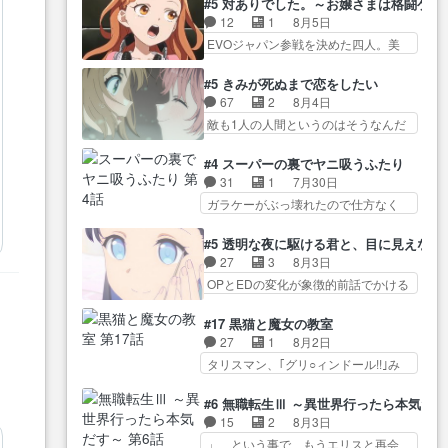
葉に… ゼートゥーア左遷によっ
#5 対ありでした。～お嬢さまは格闘ゲ
導… やまとん1号はどこの部分で
ナがチートすぎる笑アルは最初から
て参謀本部の連携が… 緊張感あ
12
1
8月5日
使うのだろう？… 日本とロシア
自分… プラネット・ウィズ展開
る戦闘描写とギャグ今週の『有能
EVOジャパン参戦を決めた四人。美
が絡む政治の話かつ色々な用
アツいな「騎士狩猟… 麦茶どこ
な…
緒の母… この作品に唯一足りな
語… 第５話をprimevideoで視聴
ろかタイトル通り麦茶の出涸らし
いと思ってた(無くて… 見た目は
しまし… 前回同様『イノセン
#5 きみが死ぬまで恋をしたい
ぐ… 第５話をABEMAで視聴しま
気品溢れてるのに中身は…美緒マ
ス』を含む押井・神山版… 第５
67
2
8月4日
した。視聴に… 復讐に燃える吸
マ… テーマ：格ゲー大会に行く
話「EPISODEラストの母親の気持…
敵も1人の人間というのはそうなんだ
血鬼兄弟の弟ですいいキャラ…
には？感想は、美… 大会を前に
けど状… もう着れないからって
クリスタ皇女が“萌え”なのでこの娘が
格ゲー熱が高まる一方、百合の
どういう意味だろうな… ミミを
皇帝… ウサギ好きそうな王女殿
#4 スーパーの裏でヤニ吸うふたり
本… 東京で開催される格ゲー大
人間に戻して欲しいでも自分達が代
下がかわいい。幼馴… ついに始
31
1
7月30日
会に参加すること… Japanに向け
わ… ご視聴ありがとうございま
まった狩猟祭。エルナの活躍で上
ガラケーがぶっ壊れたので仕方なく
て外泊届にサインをもらっ… 長
した見るたびに切… 誰かと思っ
位…
スマホに… 佐々木さんとは同い
崎から大会のために東京へ!/でも観光
たらちゅー先輩か。しれっと相
年くらいに思ってたけど… やは
よ… 旅の支度全部やってくれる
#5 透明な夜に駆ける君と、目に見えない
方… 第５話感想：コ□した相手に
り出オチ感が否めず、エピソードの
先輩、なんだかん… 第５話をｄ
27
3
8月3日
も家族や…､戦… つらい回だ……
打率… 田山さんが佐々木さんに
アニメストアで視聴しました。視…
OPとEDの変化が象徴的前話でかける
つらすぎる……。エスタ先輩…
沼っていく…こんな… 佐々木さ
には… 小春の透明なモヤのかか
今週のシーナとミミも可愛かった2人
ん、腕フェチなんですね笑最近ま
った世界。どんな女… そうか、
の関係… 確かに相手にも家族や
#17 黒猫と魔女の教室
じ… 佐々木がガラケーからスマ
こんな風に見えてるのかぁ。かけ
大切な人はいるけど、… 白シャ
27
1
8月2日
ホに変えるって、… もうドラマ
る… 完全な両片思いになりまし
ツが作業着みたいなもんなんですか
タリスマン、｢グリ○ィンドール!!｣み
版孤独のグルメファンコンテン
たねぇ…OPとE… 余計な物は描
ね…
た… 最初の障害ゴーレムを全員
ツ… 「お腹冷えちゃわない？
かず白く靄がかった小春ちゃ
で力を合わせて倒… アリアはホ
佐々木さんの優しさ… 先行で見
#6 無職転生Ⅲ ～異世界行ったら本気だ
ん… 光も感じない完全な盲目な
ントスピカが大好きだよね。ツ
た時より2人のやり取りに癒しを
15
2
8月3日
んやね…おめかし… 母役に能登
ン… 一等級ポテンシャルのアリ
感… ABEMA版の7〜8話佐々木が
」、という事で、もうエリスと再会
さんって禁じ手使ってきたー！