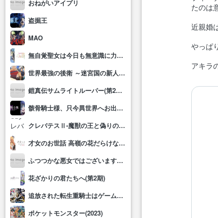
おねがいアイプリ
たのは
盗掘王
近親婚
MAO
やっぱ
無自覚聖女は今日も無意識に力を垂れ流す
アキラ
世界最強の後衛 ～迷宮国の新人探索者～
鎧真伝サムライトルーパー(第2クール)
骸骨騎士様、只今異世界へお出掛け中Ⅱ
クレバテスⅡ-魔獣の王と偽りの勇者伝承-
才女のお世話 高嶺の花だらけな名門校で、学院一のお嬢様(生活能力皆無)を陰ながらお世話することになりました
ふつつかな悪女ではございますが～雛宮蝶鼠とりかえ伝～
花ざかりの君たちへ(第2期)
追放された転生重騎士はゲーム知識で無双する
ポケットモンスター(2023)