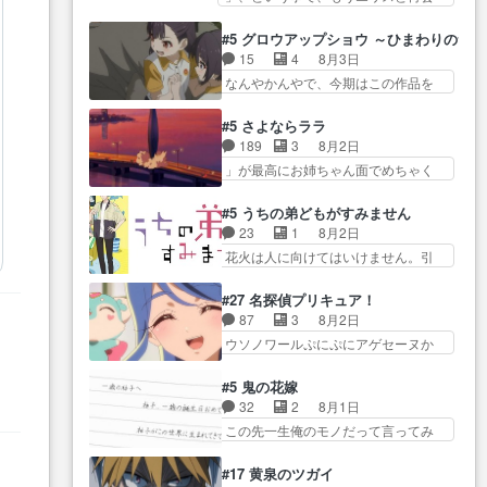
アちゃん可愛くて… そういや、
実年齢以上…
か？っと… サラの再登場によっ
E… 今回は小春視点も描かれてい
アリアは能力は最上級のくせに、
てルーデウスの成長が確… 人間
て良かった本当… 股に海豚を挟
#5 グロウアップショウ ～ひまわりのサ
… とうとうアリアと直接競う場
関係の清算が粛々と進められている
み水上バスでの会話を反芻…
15
4
8月3日
がきたこれまで… 毎度ながらの
サラ… サラとの関係に対して完
恋… OPEDとも無人バージョンか
なんやかんやで、今期はこの作品を
スピカの顔面芸推しのハナち
全に「昔の女」とし… ルーシー
ら主人公２人…
一番推し… 時給50円じゃ借金は
ゃ… クソレビュータリスマン趣
にデレるルディが完全に親バカで
減らない(^_^;サ… 葵ちゃん可愛
味ダダ漏れで好き… 期末試験が
#5 さよならララ
微… サラとは会ってほしいちゃ
すぎるな楠木ともりちゃんの
始まろうとしておりスピカは対
189
3
8月2日
んとした別れ方し… サラは未練0
ね… デフォルメされた表情が特
策… 能力鑑定胸像タリスマン氏
」が最高にお姉ちゃん面でめちゃく
だと言っていたけど人の気持
に多かったのが印… 葵＆茜の回
容姿も評価してし…
ちゃかわ… さすがに割れた窓ガ
ち… 実は結構好きなキャラモヤ
も良きでした。あの証拠写真、
ラスの弁償は求められた… 逡巡
モヤする別れ方だ… 役で出演さ
#5 うちの弟どもがすみません
ひ… 互いが互いのことを想って
を振り切ってみんなに謝ったララの
せていただきました！よろしく
23
1
8月2日
いるのにすれ違っ… 第５話をｄ
思い… 仕事に馴染めない辺り観
お… 毎クールメインヒロインを
花火は人に向けてはいけません。引
アニメストアで視聴しました。
ていて苦しいところ… ララちゃ
好きになっちゃう…
きこもり… 糸はまだ柊の顔も見
視… 葵ちゃんに〝瑞佳ちゃんと
んの事情はもう少し皆に話して良
たことなかったっけ！1… ってお
練習したい〟と言… 本当この作
#27 名探偵プリキュア！
い… ララと茉里とで初のアルバ
名前を見たんだけどあの中村大樹さ
品は「キャラ」を活かすのがう
87
3
8月2日
イト。七転八倒し… 労働するプ
ん… 糸ちゃんカッケー、色んな
ま… みずかちゃんの介入で双子
し
ウソノワールぷにぷにアゲセーヌか
リンセスえらい。プリンセスの
意味でwゲームが… 姉から性的興
の仲にヒビが………
わよ!!… 順当にマコトジュエルの
精… アンデケン行ってケーキ食
奮覚えてないよね？なんて言
争奪戦をやったと。… 記憶を取
べて、帰りにカメ… ララが働く
#5 鬼の花嫁
わ… テーマ：引きこもりの理由
り戻し正式に探偵事務所で働き始
事でのてんやわんや。働いて大
32
2
8月1日
感想は、久しぶり… 元ゲーマー
め… ポワロ、元ネタを解説して
変… 地道に働き人と関わる日々
この先一生俺のモノだって言ってみ
なので、はちゃめちゃ楽しく作
原作に誘導するの… くれあさん
の中に愛を見いだ…
たい笑他… 1歳からの誕生日プレ
業… 糸ちゃんと源くんの距離感
の探偵としての初事件にしてち
ゼント………とは思っ… 玲夜さ
おかしいね(*´… 糸と源ははよ好
#17 黄泉のツガイ
ょ… ・急にクイズ番組が始まっ