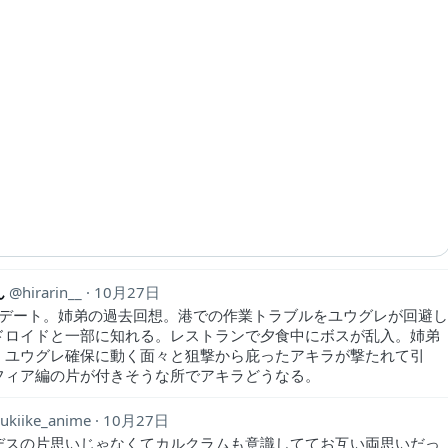
ん
hirarin__
10月27日
Wデート。姉弟の過去回想。港での作業トラブルをユウグレが回避
ドロイドと一部に知れる。レストランで夕食中にボスが乱入。姉弟
。ユウグレ確保に動く面々と狙撃から庇ったアキラが撃たれて引
フィア編の片が付きそうな所でアキラどうなる。
ukiike_anime
10月27日
デスの片思いじゃなくてカルクラムも意識しててお互い両思いだっ