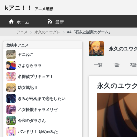
kアニ！！
アニメ感想
ホーム
最新
アニメ
永久のユウグレ
#4「石灰と誠実のゲーム」
放映中アニメ
永久のユウ
ヤニねこ
一覧
1話
3話
さよならララ
名探偵プリキュア！
永久のユウグ
幼女戦記Ⅱ
きみが死ぬまで恋をしたい
乙女怪獣キャラメリゼ
令和のダラさん
バンドリ！ ゆめ∞みた