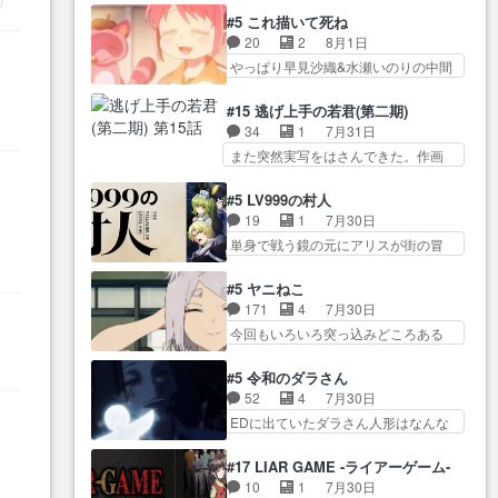
石也と共に観世座をあとにし、三
めてなかった？白雪碧さ… 今日
たら歌唱シーン… の、らいぶシ
#5 これ描いて死ね
条… 観世座を離れ、三条坊門御
も1日お疲れ様でした～───昨晩～
ーン＿!!­­--­­--­… それだけでええや
20
2
8月1日
所で日々を送る鬼… 「お前(鬼夜
今… 幼女に拾われたお市ちゃん
ん！！しかし、ビオラが仕…
やっぱり早見沙織&水瀬いのりの中間
叉)が凄いのではなく客が凄い…
の恩返し。化け猫… 役にて出演
層は上… あれ光って漫研入るこ
田楽と猿楽の獅子舞勝負。鬼夜叉は
させていただきました。ジョア
とになってたんだっけ… 登場人
猫の動き… 登場人物の我が強
#15 逃げ上手の若君(第二期)
ン… トイ・ストーリーみたいな
物が増えてわいわいしたところが好
い。新しい獅子舞に拘って… 第
34
1
7月31日
始まり。流石に除… 猫相手にな
き… 初コミティアで２０冊刷り
５話をprimevideoで視聴しまし…
また突然実写をはさんできた。作画
んでそんなに…と思ったらそう
は妥当だよね。俺… 藤森さんの
リソース… やるべきことが逃げ
い… いつもと違って少し良い話
ママ向けの漫画で、また涙腺
る事と分かると水を得た… 30歳
化け猫は油が好物… 今回はあか
#5 LV999の村人
が⋯… 〜漫画に「想い」をこめ
まで童貞だと魔法使いになれるとい
やし1体のみで15分。金持ちの…
19
1
7月30日
よう｣娘に漫画であ… 何回この作
う… こっちの諏訪の三大将もま
今更だけど霊が性行為で祓えること
単身で戦う鏡の元にアリスが街の冒
品に泣かされるのだろう。光が
たクセが強いw色… 頼重が完全に
は何とな…
険者率い… 鏡浩二はゲーム世界
藤… ホテル泊まってコミティア
ブレーンだよね毎回敵キャラ
に飲み込まれた転生者と… みん
っていいなあ。同… コミティア
#5 ヤニねこ
が… 弧次郎「欲を我慢して強く
なががんばってくれたアリスの父ち
参加のしおりを徹夜で作る先生
171
4
7月30日
なれるなら大飯食… 変化球な演
ゃん… 成長限界が999である村人
(… お母さん、娘にあんな漫画描
今回もいろいろ突っ込みどころある
出も交えながらの状況説明が本
と定めた上位存… 大規模バトル
かれたら泣いち…
回だった… ヤクのクワガタ取り
当… LOで参加させていただきま
シーンなのに会話してばっか
の話が尋常じゃない雰囲… 妹子
した！最終的に… この高らかな
#5 令和のダラさん
り… やっぱり勇者より強かった
ちゃんの恋愛話をしたり、タバコを
DT宣言、合田一人に通じるも…
52
4
7月30日
か笑統率力LV9… 普通の人間の親
生産… ここうっすら思ったこと
この作品は近年稀に見るおっさんキ
EDに出ていたダラさん人形はなんな
子やーん総務課長と娘の女子…
ズバリ言ってくれて… おかし
ャラの充…
んだと… 『ダラさんと呼ぶ者が
これがこの世界の仕組みか‥Lv200帯
い、さわやかだ 世話好きの陰に支
生まれた日』をダラさ… 陰惨な
の… そのために役割を超越する
#17 LIAR GAME -ライアーゲーム-
配… ヤクねこのクワガタ取りの
過去がきっちり現代に継承されてい
者の出現させるた… アリスのお
10
1
7月30日
話見て切なくなっ… 普段は選別