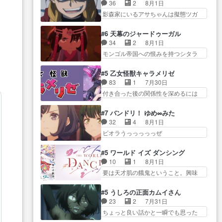
ん柚子に18年分の誕生日プレゼン
きおうとると言わんかい！引…
36
2
8月1日
たw・妖精ウソノ… るるかの助手
ト… 柚子は鬼龍院家から初めて
ショウくんと対等に話すためにゲー
影森家にいるアサちゃんは擬態ツガ
だった？今回が初めての探偵
学校に通う事にな… プレゼント
ムをする…
イだった… アサが置かれた立場
活… 探偵じゃなかったの！？ク
攻撃ヤバすぎるwwwヴァイオ
や気持ちを汲んで熱くな… 屋敷
レアさん探偵すぎ… 突然のポア
#6 天幕のジャードゥーガル
レ… 玲夜さまサプライズの、こ
にアサはいなかった逆にガブちゃん
ロクイズは草なんよ。んで、あ
34
2
8月1日
れまでの柚子ちゃ… 玲夜から柚
はい… 影森の当主が際限なくツ
ん… 今回からついにくれあが探
モンゴル帝国への恨みを持つシタラ
子へ17年分の誕生日&を未来に…
ガイを増やせるのに… 今回はも
偵事務所の仲間に…
を信じた… 回想が淡々と語られ
「​​13歳の柚子ちゃんへ…もう中学生
うガブちゃんさんの悲鳴にも似た
るのだけどいつの間にか… オゴ
な… 梅原の人が18歳になるまで
#5 乙女怪獣キャラメリゼ
怒… ユルと戦った時から伏線が
タイの妃になってもその心は晴れ
の誕生プレゼン… なよなよした
83
1
7月30日
張られていたのが… しかしアサ
ず、モ… ドレゲネの過去、宝石
男（cv石田彰）梅ちゃんがた…
付き合った後の関係性を深めるには
は、兄様に会いたいbotだと思…
だった彼女が人になり… ドレゲ
ヒロイン… 来夢ちゃんがキング
ツガイには優しい筈のガブちゃん、
ネの過去、、辛かった、、あのジャ
コングなのいい味付けだ… ずっ
アキオの… 色々とひっかけがあ
#7 バンドリ！ ゆめ∞みた
タ… 年上旦那が良い人でも、女
とメスってて何この可愛い生物。ク
って、最終的に嫌な終わ… ゴン
32
4
8月1日
は宝石でただ笑っ… ダイルの儀
ラス… 付き合い始めたら始めた
ゾウが従える大量のツガイに何事か
ビオラうっっっっっぜ
式の神々しさたるや。一気に空
でまた違った悩みが… と一歩ず
と思…
ぇ！！！！！！！！後… あられ
気… ドレネゲの辛い過去には同
つ踏み出す黒絵ちゃん微笑ま新汰
ちゃん、僕っ子になってから取り戻
情の言葉しか…シ… 奥様に悲し
#5 ワールド イズ ダンシング
の… ツインテールが可愛いお茶
し… ビオラが悪魔すぎて気分が
い過去…萌え袖が可愛いね、と
10
1
8月1日
目な妹ちゃんです… しかも過去
悪くなってきたこ… 声優まとめ
思… ドレゲネとシタラ、2人だけ
要は天才肌の餓鬼ということ。興味
も重いんかいかつては自分に自
ました(７話まで)仲町あられ/… ビ
の同盟が結成さ…
を惹かれ… 父の観阿弥と袂を分
信… リップを塗ってらっしゃる
オラの策略がバッチリ嵌って最高
かった？鬼夜叉が田楽の… 猿楽
からかしらお顔が… 黒絵「怪獣
#5 うしろの正面カムイさん
wwwこ… 自信あれば評価なんて
の鬼夜叉と田楽の増次郎。小さない
に憧れるのはいいけど自分自身
23
2
7月31日
気にしないし、充実し… ・バー
ざこ… 着眼点は良くとも、先鋭
が… 素の自分はどちらなのかは
ちょっと良い話かと一瞬でも思った
チャルだけど、みゅーたいぷ初ライ
的すぎるのか。芸能… 鬼夜叉は
まだ不明だが見せ…
私が間違… ろくろ首さんも油舐
ブ… OPこんなんだっけ？と思っ