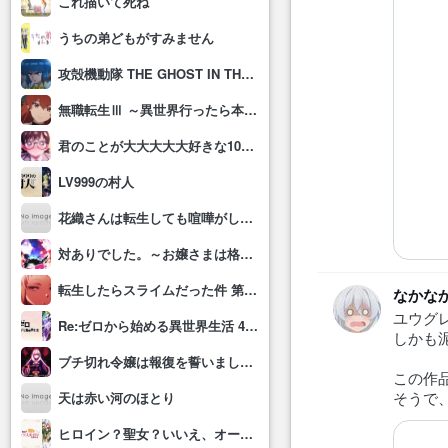
これ描いて死ね
うちの弟どもがすみません
攻殻機動隊 THE GHOST IN THE SHELL
無職転生Ⅲ ～異世界行ったら本気だす～
君のことが大大大大大好きな100人の彼女(第3期)
LV999の村人
花織さんは転生しても喧嘩がしたい
対ありでした。～お嬢さまは格闘ゲームなんてしない～
転生したらスライムだった件 第4期
なかな
ユウグ
Re:ゼロから始める異世界生活 4th season
しかも
ブチ切れ令嬢は報復を誓いました。 ～魔導書の力で祖国を叩き潰します～
この作
そうで
天は赤い河のほとり
ヒロイン？聖女？いいえ、オールワークスメイドです(誇)！