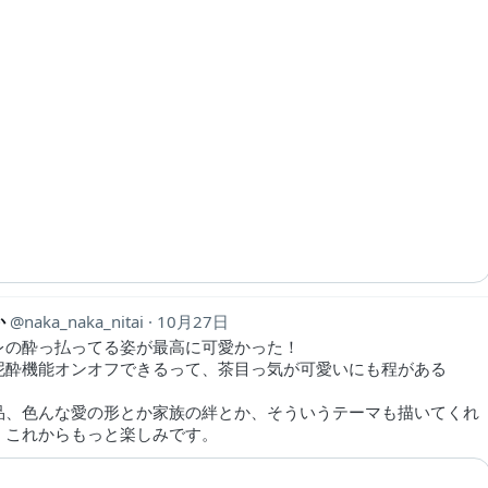
か
naka_naka_nitai
10月27日
レの酔っ払ってる姿が最高に可愛かった！
泥酔機能オンオフできるって、茶目っ気が可愛いにも程がある
品、色んな愛の形とか家族の絆とか、そういうテーマも描いてくれ
、これからもっと楽しみです。