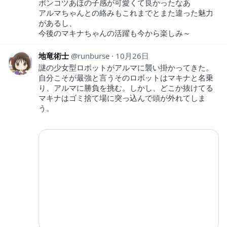
ポンコツあほの子感が可愛くて良かったなあ
アルマちゃんとの絡みもこれまでとまた違った魅力
があるし、
今後のマキナちゃんの活躍も今から楽しみ～
地竜術士
runburse
10月26日
謎の少女型ロボットがアルマに襲い掛かってきた。
自分こそが最強と言うそのロボットはマキナと名乗
り、アルマに勝負を挑む。しかし、どこか抜けてる
マキナはゴミ捨て場に突っ込んで頭が外れてしま
う。