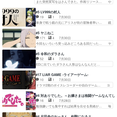
また突然実写をはさんできた。作画リソース… や
で祓えることは何とな…
「想い」をこめよう｣娘に漫画であ… 何回この作
るべきことが逃げる事と分かると水を得た… 30
品に泣かされるのだろう。光が藤… ホテル泊まっ
歳まで童貞だと魔法使いになれるという… こっち
#5 LV999の村人
てコミティアっていいなあ。同… コミティア参加
の諏訪の三大将もまたクセが強いw色… 頼重が完
19
1
7月30日
のしおりを徹夜で作る先生(… お母さん、娘にあ
全にブレーンだよね毎回敵キャラが… 弧次郎「欲
単身で戦う鏡の元にアリスが街の冒険者率い… 鏡
んな漫画描かれたら泣いち…
を我慢して強くなれるなら大飯食… 変化球な演出
浩二はゲーム世界に飲み込まれた転生者と… みん
も交えながらの状況説明が本当… LOで参加させ
なががんばってくれたアリスの父ちゃん… 成長限
#5 ヤニねこ
ていただきました！最終的に… この高らかなDT
界が999である村人と定めた上位存… 大規模バト
171
4
7月30日
宣言、合田一人に通じるも… この作品は近年稀に
ルシーンなのに会話してばっかり… やっぱり勇者
今回もいろいろ突っ込みどころある回だった… ヤ
見るおっさんキャラの充…
より強かったか笑統率力LV9… 普通の人間の親子
クのクワガタ取りの話が尋常じゃない雰囲… 妹子
やーん総務課長と娘の女子… これがこの世界の仕
ちゃんの恋愛話をしたり、タバコを生産… ここう
#5 令和のダラさん
組みか‥Lv200帯の… そのために役割を超越する
っすら思ったことズバリ言ってくれて… おかし
52
4
7月30日
者の出現させるた… アリスのお陰で他の勇者達も
い、さわやかだ 世話好きの陰に支配… ヤクねこ
EDに出ていたダラさん人形はなんなんだと…
共闘してくれ魔…
のクワガタ取りの話見て切なくなっ… 普段は選別
『ダラさんと呼ぶ者が生まれた日』をダラさ… 陰
された4～600レスを2,30… 隠し方が密売人のそ
惨な過去がきっちり現代に継承されている… ダラ
#17 LIAR GAME -ライアーゲーム-
れww唐突な作画力の正… なんか今日はかなり一
さんと姉弟の母との出会いの話やはりダ… ダラさ
10
1
7月30日
瞬で終わっちまったっ… 先週と比べてまだまとも
んの過去話も佳境…げに恐ろしいは人… 第５話感
ドラマ2期のボイスレコーダーや自白ゲーム… ヨ
に見えた。4話は過…
想：２人の過剰な貢ぎ物?の礼とし… 第５話感
コヤは人間の弱い所をつくのが抜群に上手… 昼の
想：姉のお誕生会にダラさんを招待… 部分的に時
国の奴らも馬鹿が多いが、夜の国も同じ… ご視聴
#4 対ありでした。～お嬢さまは格闘ゲームなんてし
系列が4話と入れ替わってるのね… こんなデカイ
ありがとうございました来週もよろし… 握った◯
16
1
7月28日
のどうやって運ぶんだよ！？姉… ダラさん、人型
治郎（中の人的に）仲間であるプレ… ヨコヤの頭
勉強嫌いでも集中すれば結果を出せる美緒が… 毎
形態にもなれるんか!?w髪…
の回転の速さと人間の心理を利用… 夜の国のヨコ
晩スト６対戦を楽しむ４人。だが、期末試… どん
ヤ支配がますますひどく……。… ヨコヤは飴と鞭
なゲームも相手が強すぎるとやる気無く… テー
#4 片田舎のおっさん、剣聖になるⅡ