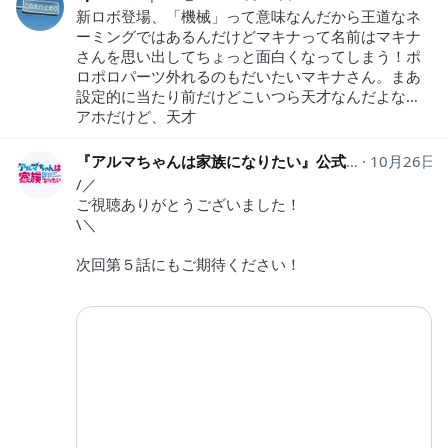
新ロボ登場、「機械」って意味なんだから王道なネ
ーミングではあるんだけどマキナって名前はマキナ
さんを思い出してちょっと面白くなってしまう！ポ
ロポロパーツ外れるのもだいたいマキナさん。まあ
設定的に当たり前だけどこいつら天才なんだよな…
アホだけど、天才
『アルマちゃんは家族になりたい』公式アカウント
10月26日
a
/／
ご視聴ありがとうございました！
\＼
次回第５話にもご期待ください！