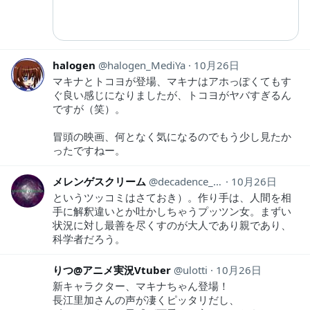
halogen
halogen_MediYa
10月26日
マキナとトコヨが登場、マキナはアホっぽくてもす
ぐ良い感じになりましたが、トコヨがヤバすぎるん
ですが（笑）。
冒頭の映画、何となく気になるのでもう少し見たか
ったですねー。
メレンゲスクリーム
decadence_1990
10月26日
というツッコミはさておき）。作り手は、人間を相
手に解釈違いとか吐かしちゃうプッツン女。まずい
状況に対し最善を尽くすのが大人であり親であり、
科学者だろう。
りつ@アニメ実況Vtuber
ulotti
10月26日
新キャラクター、マキナちゃん登場！
長江里加さんの声が凄くピッタリだし、