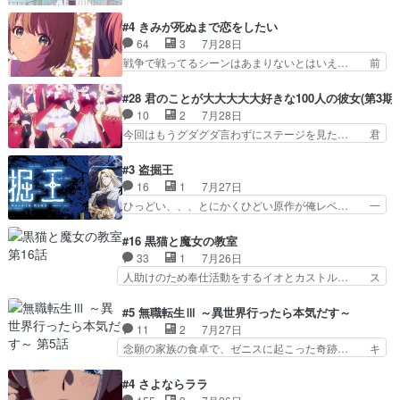
けると鳴海のやり取り微笑ましいw良い奴… どう
ABEMAで視聴しました。視聴に… 第４話、アル
接していいのかわからず戸惑うかけるも… 盲目だ
#4 きみが死ぬまで恋をしたい
とフィーネの２度目のデート出… マジできな臭い
と相手の表情も分からないからどう思… 今期のバ
64
3
7月28日
ぞ帝位争い。姉からの刺客を… ふぃーねと町の様
ックナンバーみたいなOPアニメ。… 初デートで
戦争で戦ってるシーンはあまりないとはいえ… 前
子を見に行ったら町中で窃…
冬月を笑わせようとする姿も冬月… 特に大きな事
回までにあまり見れなかったようなシーナ… ミミ
件やイベントが起きるでもなく… 初デートで冬月
の存在で揺らぐ14クラス約束された死… ミミの
#28 君のことが大大大大大好きな100人の彼女(第3期)
を笑わせようとする姿も冬月… 3話までは主人公
秘密をあっさり受け入れたのは拍子抜… 蘇生魔法
10
2
7月28日
がどうでもいいことでずっ… 花火購入に浅草へ…
って下衆い国なら進退窮まったら手… 蘇生魔法ヤ
今回はもうグダグダ言わずにステージを見た… 君
行き当たりばったり訪問…
バイけどミミいなかったら詰んで… アニメオタク
のことが大大大大大好きな１００人の彼女… 100
あるある：作中に花が登場する… ご視聴ありがと
カノ版ラブライブ！？こういうのは人… 俺、みん
#3 盗掘王
うございました！アリとセイ… ごめん、そういう
なのレッスン動画をDVDが焼きき… アナウンス
16
1
7月27日
話がしたい作品じゃないの… 第４話感想：その口
役で出演いたしましたみんなのア… 恋太郎ファミ
ひっどい、、、とにかくひどい原作が俺レベ… 一
止め効果あるかな？ミミ…
リーがガチでアイドルに挑戦！… ギャグギャグし
般人が巻き込まれることもあるのか結構面… 久野
くもド直球で泣ける回来たな… 【完全初見】100
美咲さんと言えば幼女！アイマスの市原… 遼河は
#16 黒猫と魔女の教室
カノGirlfrien… 『アイドル伝説恋太郎ファミリ
目的の為には人命も軽視するタイプの… 4つのス
33
1
7月26日
ー』にて「ア… 安木路佐ウル子役で出演いたしま
キルが揃う。広い墓を捜索中、遼河… 村正はそん
人助けのため奉仕活動をするイオとカストル… ス
したクォリ…
なおどろおどろしいエピソードあ… 気持ちよくし
ピカも大概怖がりだけど、カストルが更に… イオ
ようとしてるのはわかるけど。… 韓国ご自慢の俺
とカストルの共通点は、魔法の制御が出… 椋鳥の
#5 無職転生Ⅲ ～異世界行ったら本気だす～
レベのアニメ制作を日本に奪… 予言で正体がバレ
大群て…住民から迷惑がられてない？… キングコ
11
2
7月27日
る、もう騙し討ちは出来な… 村正の墓、アニメで
ングor進撃の巨人牡羊座のアルデ… スピカ・イ
念願の家族の食卓で、ゼニスに起こった奇跡… キ
見ると一杯で怖いな。ア…
オ・カストルという組み合わせ。… 有り余るパワ
スをせがむロキシーが可愛い過ぎ！妹達へ… エリ
ーが制御出来ない誰かの為に力… スピカの放り込
ナリーゼの悪魔の囁きwクリフとエリナ… 悪魔の
#4 さよならララ
みかたが雑になってきてるな… イキりカストルは
囁きやめてくださいwおい、1番重要… ゼニスも