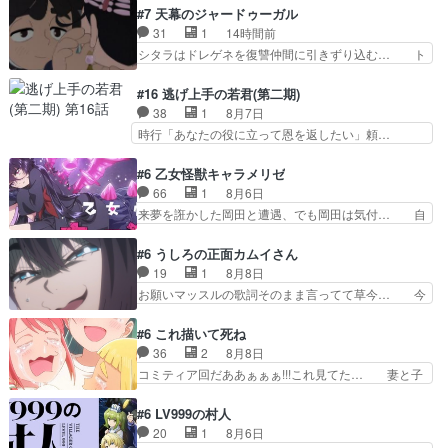
Approach。帆羽さんを正… どんな作品にも言え
りアスマ(石田彰キャラ)は裏切り者た… 原作を読
#7 天幕のジャードゥーガル
る事で、「悪役」も「役… 怪盗団ファントムの漫
むの我慢していてよかっただって顔… どんどん増
31
1
14時間前
才に大笑いしたw一度… 「男性の欺瞞、悪意」が
えるツガイツガイよりも腹黒い人… 夜桜は「顔で
シタラはドレゲネを復讐仲間に引きずり込む… ト
女性に向かい悪さを…
損してる」って言うけど、声で… おかしいな石田
ルイ家と、大カアンを支えるチャガタイ家… トル
が実はいい人っぽい？まだ分… 人を信用出来ない
イに功績を挙げさせて政権と軍のバラン… 覇道の
#16 逃げ上手の若君(第二期)
ましてはアサちゃん目的で… "顔で損してる"企み
トルイと王道のオゴタイって感じかな… 賢い人物
38
1
8月7日
顔て何…wアスマさん… 顔で損してるアスマさん
の行動は想定した目的達成のための… シタラとボ
時行「あなたの役に立って恩を返したい」頼…
ついでに声でも損し…
ラクチンの考えが初めてシンクロ… ドレゲネのテ
元々1期からそうだっただろと言われると返… こ
ントを後にするシタラの背後を… 「表裏一体のモ
のアニメの演出、同じCloverWor… 貞宗の思考を
#6 乙女怪獣キャラメリゼ
ンゴル政治」国家の表舞台に… 前回のシタラと対
読み切れなかったのは、経験の… 信濃仮面いった
66
1
8月6日
比したおおらかな笑顔が印… 戦争よりも経済の領
い誰なんだ！役に立ちたいで… 人形だったり将棋
来夢を誑かした岡田と遭遇、でも岡田は気付… 自
域をその視野に入れてい…
だったり、諏訪神党の三大… ・これ罠じゃない
分も相手の容姿しか見てなかったと気付き… みん
の？・砦を捨てるって同盟… 合戦における伝令の
なからのメイク道具が、らいりーさんを… らいり
#6 うしろの正面カムイさん
意味。特に諏訪の地は山… 薄々思ってたけど実写
ーの影響で理想に向けて努力する黒絵… コングと
19
1
8月8日
パートに対する熱意が… 亜也子ちゃん面白い親父
ゴ〇ラの怪獣大決戦!?w黒絵の友… らいりーが己
お願いマッスルの歌詞そのまま言ってて草今… 今
さんが無事で良かっ…
のルッキズムと相対する話とし… らいりーさんが
日も1日お疲れ様でした～バタバタしてて… 霊を
容姿の美醜でしか人を見ない… 校外学習で奥多摩
大量に成仏させた ジェットババアの亜… 1日で
#6 これ描いて死ね
の小河内ダムに来た黒絵た… ライリーが好きだっ
6人は流石絶倫カムイ婆もしっかり抱… 今回は交
36
2
8月8日
たクズ男ハルゴンが懲ら… メイクでちょっと勇気
通悪霊の除霊ツアー。Aパはいつも… 前半の霊カ
コミティア回だああぁぁぁ!!!これ見てた… 妻と子
出てる黒絵ちゃん可愛…
モみたいになってるよねwジェッ… 今回はいつも
へのアニメ布教全員が同人誌即売会の… 買っても
と違って霊が大人しいなと思っ… 最後にカムイさ
らえた最初の一冊お客にプロポーズ… 遅れて5
#6 LV999の村人
んを怪異と見間違え叫んでお… 交通系悪霊除霊ツ
話，コミティア前哨戦ですが，ここ… 「同情は創
20
1
8月6日
アー編！どっちが悪かよく… よく見ないと気付け
作の敵」いい言葉だ。でも応援す… 東京で開かれ