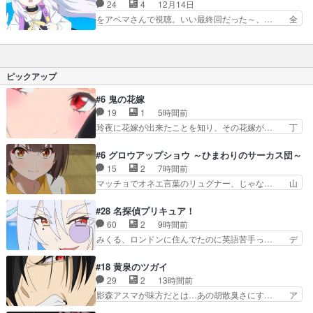
イドルアニメに！あと、次回最終回な… オキシト
24
4
12月14日
とわずか。アルマは宿… 少年の一日だけの出会い
シンね、俺もオキシトシンがいいで… アルマちゃ
をアベマさんで視聴。いい最終回だった～、… 全
とゆー幻日（￣▽￣…
んの「わー」可愛い。幼女3人組… 思春期(静電
編作画不安定だったけどテンポが良くて辛… 今
気)で避けられたwwラバープ… エンジがスズメさ
回、最終回なんですね。アルマちゃん、両… 最強
んと距離近いの許せねえよ… スズメさん運動不足
の少女型兵器と言うからバトルがあるの… アルマ
と暴食と睡眠不足で美に… アルマちゃんの超越性
ちゃん終わるの早えよ。12話までや… 学会の人
ピックアップ
やキャラ性が家族に作…
たちがエンジ達の事を認めてくれた… アルマちゃ
んの家出をみんなで探すシーンで… 夢を取るか家
#6 鬼の花嫁
族の幸せをとるか？最後に相応… 子供は親の喜ぶ
19
1
5時間前
顔が見たいんです。子供はわ… 本当に素晴らしい
玲夜に花嫁が出来たことを知り、その花嫁が… 丁
作品でした。どんなに大き…
寧といえばそうなんだけど、ざまぁ、が中… 最
初、にゃん吉が透子のストーカーを始めた… 高道
#6 グロウアップショウ ～ひまわりのサーカス団～
きもいけどあれ横で見せつけられるのは… 玲夜の
15
2
7時間前
前の婚約者鬼山桜子がめっちゃ別嬪さ… にゃんき
マッチョでオネエ言葉のリュグナー、じゃな… 山
ちくんのお母さんが一番かわいいで… 花江さんが
田、相変わらず可愛いね叡智で綺麗で可憐… ひま
中学生ストーカーしてた花江さん… 主人公がお願
わりサーカスに突然現れた金髪の大男少… 伝説の
#28 名探偵プリキュア！
いやイケメンが主人公にプレゼ… 「お願いがある
男の登場によって、山田の輝かしき過… お父さん
60
2
9時間前
ときはキスでおねだりする」… 透子とにゃん吉の
の相方登場回、良い回だったな。諏… 第６話をｄ
みくる、ロンドンに住んでたのに英語苦手っ… デ
馴れ初めを見れて良かった…
アニメストアで視聴しました。視… じゃがいもし
ッチは演出家のようなやつなのかな？裏か… デッ
か食べられない貧乏サーカスの… アバンでまた青
チ・アゲイン、未来から来たのかな？ウ… 何か事
#18 黄泉のツガイ
い公衆電話が出てきた。みず… おはようございま
情がある、理由がある事をエクレール… デッチア
29
2
13時間前
す！瑞佳の正体が明かされ… 朝も昼もおやつもじ
ゲイン初登場。ニジーとちょっとキ… 遂に探偵事
影森アスマが味方だとは…あの胡散臭さにす… ア
ゃがいも尽くしの『ひま…
務所に外国人のお客様?アゲセー… でっち上げ
バンはミネナギサアサ脱出時の話しか下界… やは