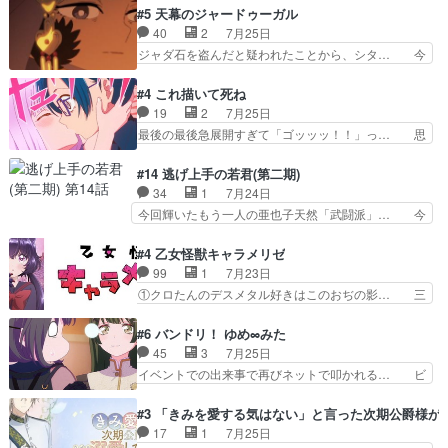
BLEACHは完全に豪華な展開… 透子ちゃん、柚
いバトル回の最後に、予想外の引きシン… これっ
#5 天幕のジャードゥーガル
子にも優しいし可愛いしこの… ユキノさんから玲
て作者が描きたいのは"ユルの物語"… デラさんの
40
2
7月25日
夜の父親の話で、そのイメ… あやかしの頂点に立
秘密がちょっとわかった回、正直… 左さんと刀持
ジャダ石を盗んだと疑われたことから、シタ… 今
つ鬼龍院家の現当主が息…
ちさんが対決♪あとどこぞのじ… 何処も彼処も言
回のシタラは表情が豊かで、モンゴルでの… だい
ってる事が全部嘘じゃ無さそ… 戦況が目まぐるし
ぶややこしいことになってたオープニン… テンポ
#4 これ描いて死ね
く動いていてずっと胸が熱… 同時視聴｜
も良いし毎話良いところで引くから全… 盟友ドレ
19
2
7月25日
DaemonsRealm｜リア… これまで騙していた東
ゲネ后との出会い。次週のドレゲネ… さて、登場
最後の最後急展開すぎて「ゴッッッ！！」っ… 思
村を捨てて新郷家に来…
人物多いけどついていけるのか私… 今回は遂にド
ってた以上にセリフとかしっかりした漫画… 今回
レゲネ登場という話彼女の在り… チャガタイ兄さ
は泣かなかった！漫画描きのハウツー回… この作
#14 逃げ上手の若君(第二期)
んがめっちゃ可愛かったなド… まさかの展開にめ
品はこういうのをズバッとキメるの上… 藤子不二
34
1
7月24日
ちゃくちゃテンション上が… チャガタイの所へ密
雄に親しんだ人にはとてもフィット… 赤福のヌル
今回輝いたもう一人の亜也子天然「武闘派」… 今
偵に行ったはずがドレゲ…
ヌルした動きとかネームを褒めら… 漫研が気にな
回は強敵小笠原貞宗と時行の対面内容盛り… 言い
って仕方ない先生がかわいい。… 漫画のノウハウ
逃れすら逃げ上手亜也子のアシストに支… そう
#4 乙女怪獣キャラメリゼ
から新たな仲間まで。本作品… 今回エンディング
か、亜也子もまだ9歳なのか‥ときゆき… 「亜也
99
1
7月23日
テーマが流れるのが早い（… この作品の世界に
子のドキドキ・大作戦！・長寿丸を一… 目玉と耳
①クロたんのデスメタル好きはこのおぢの影… 三
も、一応デジタルという概…
を相手に言葉で繰り広げる戰もノラ… 時代設定ど
石さんのキャラなんかミサトさんっぽいな… なん
うなってる笑目力が強すぎて睨ま… ときメモ画面
か好きになれんキャラだなぁ作品もイン… 相変わ
#6 バンドリ！ ゆめ∞みた
からのいらすとやは草だった。… 今回は亜也子回
らず生物学者には見えないわね響野君… 正体を知
45
3
7月25日
でしたね頼もしさと乙女らし… 貞宗、キモいギョ
らないのにどちりも肯定してくれた… 黒絵がハル
イベントでの出来事で再びネットで叩かれる… ビ
ロ目としか思ってなかった…
ゴンになっても、南を助けて大事… OPにデスボ
オラの次の一手が動き始めました。それに… ビオ
入ってるのは黒絵がデスメタル… 黒絵が男で唯一
ラがまじで何がしたいかわからん！先生… 陰キャ
#3 「きみを愛する気はない」と言った次期公爵様が
心を許す、母の友達である光… 黒絵の可愛さレベ
の間合いにスルっと入ってきて相手の… ビオラが
17
1
7月25日
ルが止まらない。南くんと… 黒絵の母とのやり取
都子さんを籠絡しに来ててやばいぞ… マネージャ