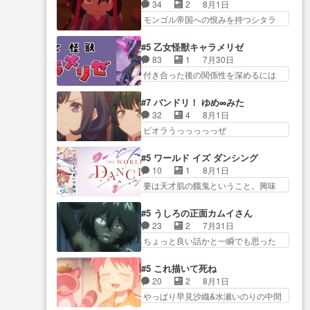
にアサはいなかった逆にガブちゃん
ロクイズは草なんよ。んで、あ
34
2
8月1日
れまでの柚子ちゃ… 玲夜から柚
はい… 影森の当主が際限なくツ
ん… 今回からついにくれあが探
モンゴル帝国への恨みを持つシタラ
子へ17年分の誕生日&を未来に…
ガイを増やせるのに… 今回はも
偵事務所の仲間に…
を信じた… 回想が淡々と語られ
「​​13歳の柚子ちゃんへ…もう中学生
うガブちゃんさんの悲鳴にも似た
るのだけどいつの間にか… オゴ
な… 梅原の人が18歳になるまで
#5 乙女怪獣キャラメリゼ
怒… ユルと戦った時から伏線が
タイの妃になってもその心は晴れ
の誕生プレゼン… なよなよした
83
1
7月30日
張られていたのが… しかしアサ
ず、モ… ドレゲネの過去、宝石
男（cv石田彰）梅ちゃんがた…
付き合った後の関係性を深めるには
は、兄様に会いたいbotだと思…
だった彼女が人になり… ドレゲ
ヒロイン… 来夢ちゃんがキング
ツガイには優しい筈のガブちゃん、
ネの過去、、辛かった、、あのジャ
コングなのいい味付けだ… ずっ
アキオの… 色々とひっかけがあ
#7 バンドリ！ ゆめ∞みた
タ… 年上旦那が良い人でも、女
とメスってて何この可愛い生物。ク
って、最終的に嫌な終わ… ゴン
32
4
8月1日
は宝石でただ笑っ… ダイルの儀
ラス… 付き合い始めたら始めた
ゾウが従える大量のツガイに何事か
ビオラうっっっっっぜ
式の神々しさたるや。一気に空
でまた違った悩みが… と一歩ず
と思…
ぇ！！！！！！！！後… あられ
気… ドレネゲの辛い過去には同
つ踏み出す黒絵ちゃん微笑ま新汰
ちゃん、僕っ子になってから取り戻
情の言葉しか…シ… 奥様に悲し
#5 ワールド イズ ダンシング
の… ツインテールが可愛いお茶
し… ビオラが悪魔すぎて気分が
い過去…萌え袖が可愛いね、と
10
1
8月1日
目な妹ちゃんです… しかも過去
悪くなってきたこ… 声優まとめ
思… ドレゲネとシタラ、2人だけ
要は天才肌の餓鬼ということ。興味
も重いんかいかつては自分に自
ました(７話まで)仲町あられ/… ビ
の同盟が結成さ…
を惹かれ… 父の観阿弥と袂を分
信… リップを塗ってらっしゃる
オラの策略がバッチリ嵌って最高
かった？鬼夜叉が田楽の… 猿楽
からかしらお顔が… 黒絵「怪獣
#5 うしろの正面カムイさん
wwwこ… 自信あれば評価なんて
の鬼夜叉と田楽の増次郎。小さない
に憧れるのはいいけど自分自身
23
2
7月31日
気にしないし、充実し… ・バー
ざこ… 着眼点は良くとも、先鋭
が… 素の自分はどちらなのかは
ちょっと良い話かと一瞬でも思った
チャルだけど、みゅーたいぷ初ライ
的すぎるのか。芸能… 鬼夜叉は
まだ不明だが見せ…
私が間違… ろくろ首さんも油舐
ブ… OPこんなんだっけ？と思っ
石也と共に観世座をあとにし、三
めてなかった？白雪碧さ… 今日
たら歌唱シーン… の、らいぶシ
#5 これ描いて死ね
条… 観世座を離れ、三条坊門御
も1日お疲れ様でした～───昨晩～
ーン＿!!­­--­­--­… それだけでええや
20
2
8月1日
所で日々を送る鬼… 「お前(鬼夜
今… 幼女に拾われたお市ちゃん
ん！！しかし、ビオラが仕…
やっぱり早見沙織&水瀬いのりの中間
叉)が凄いのではなく客が凄い…
の恩返し。化け猫… 役にて出演
層は上… あれ光って漫研入るこ
田楽と猿楽の獅子舞勝負。鬼夜叉は