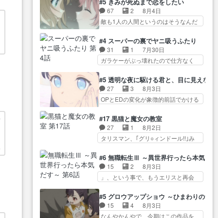
しまし… 前回同様『イノセン
#5 きみが死ぬまで恋をしたい
ぐ… 第５話をABEMAで視聴しま
気品溢れてるのに中身は…美緒マ
ス』を含む押井・神山版… 第５
67
2
8月4日
した。視聴に… 復讐に燃える吸
マ… テーマ：格ゲー大会に行く
話「EPISODEラストの母親の気持…
敵も1人の人間というのはそうなんだ
血鬼兄弟の弟ですいいキャラ…
には？感想は、美… 大会を前に
けど状… もう着れないからって
クリスタ皇女が“萌え”なのでこの娘が
格ゲー熱が高まる一方、百合の
どういう意味だろうな… ミミを
皇帝… ウサギ好きそうな王女殿
#4 スーパーの裏でヤニ吸うふたり
本… 東京で開催される格ゲー大
人間に戻して欲しいでも自分達が代
下がかわいい。幼馴… ついに始
31
1
7月30日
会に参加すること… Japanに向け
わ… ご視聴ありがとうございま
まった狩猟祭。エルナの活躍で上
ガラケーがぶっ壊れたので仕方なく
て外泊届にサインをもらっ… 長
した見るたびに切… 誰かと思っ
位…
スマホに… 佐々木さんとは同い
崎から大会のために東京へ!/でも観光
たらちゅー先輩か。しれっと相
年くらいに思ってたけど… やは
よ… 旅の支度全部やってくれる
#5 透明な夜に駆ける君と、目に見えない
方… 第５話感想：コ□した相手に
り出オチ感が否めず、エピソードの
先輩、なんだかん… 第５話をｄ
27
3
8月3日
も家族や…､戦… つらい回だ……
打率… 田山さんが佐々木さんに
アニメストアで視聴しました。視…
OPとEDの変化が象徴的前話でかける
つらすぎる……。エスタ先輩…
沼っていく…こんな… 佐々木さ
には… 小春の透明なモヤのかか
今週のシーナとミミも可愛かった2人
ん、腕フェチなんですね笑最近ま
った世界。どんな女… そうか、
の関係… 確かに相手にも家族や
#17 黒猫と魔女の教室
な
じ… 佐々木がガラケーからスマ
こんな風に見えてるのかぁ。かけ
大切な人はいるけど、… 白シャ
27
1
8月2日
ロ
ホに変えるって、… もうドラマ
る… 完全な両片思いになりまし
ツが作業着みたいなもんなんですか
タリスマン、｢グリ○ィンドール!!｣み
版孤独のグルメファンコンテン
たねぇ…OPとE… 余計な物は描
ね…
た… 最初の障害ゴーレムを全員
ツ… 「お腹冷えちゃわない？
多
かず白く靄がかった小春ちゃ
で力を合わせて倒… アリアはホ
佐々木さんの優しさ… 先行で見
#6 無職転生Ⅲ ～異世界行ったら本気だ
ん… 光も感じない完全な盲目な
ントスピカが大好きだよね。ツ
た時より2人のやり取りに癒しを
15
2
8月3日
んやね…おめかし… 母役に能登
ン… 一等級ポテンシャルのアリ
感… ABEMA版の7〜8話佐々木が
」、という事で、もうエリスと再会
さんって禁じ手使ってきたー！
アちゃん可愛くて… そういや、
実年齢以上…
か？っと… サラの再登場によっ
E… 今回は小春視点も描かれてい
アリアは能力は最上級のくせに、
てルーデウスの成長が確… 人間
て良かった本当… 股に海豚を挟
#5 グロウアップショウ ～ひまわりのサ
… とうとうアリアと直接競う場
関係の清算が粛々と進められている
み水上バスでの会話を反芻…
15
4
8月3日
がきたこれまで… 毎度ながらの
サラ… サラとの関係に対して完
恋… OPEDとも無人バージョンか
なんやかんやで、今期はこの作品を
スピカの顔面芸推しのハナち