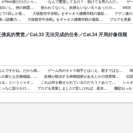
。がWeb版だけのシャ… ・なんで墜落してるの？・助けてる男の人だ… ゲ
面白いし、例の精霊… 使われてないし、妖精もいない元々あったの… WEB
ビリで1回しか視… 大怪獣空中決戦』をギャオス捕獲作戦の場面… アゲン達の
凄い(語彙力… 大怪獣空中決戦』をギャオス捕獲作戦の場面… ブログを更新
れば、是非… WEBアニメ見たのだいぶ前だから大筋は知…
 妖王佛岚的赞赏／Cat.33 无法完成的任务／Cat.34 开局好像很顺
るんですかね。だから映… ゲーム内のキャラ相手とはいえ、殺すではな… 
への新たな任務確認。… 妖精が統治する神権国家があるとかの現実情… 伝
れる」というシャオ… これは何を観せられているのだろう？ありて… シャ
こっちに語りかけ… ブログを更新しました!!宜しければ、是非… 翻訳おっか
編観れてない… ゲームの説明よく分かんなくてシャオヘイと…