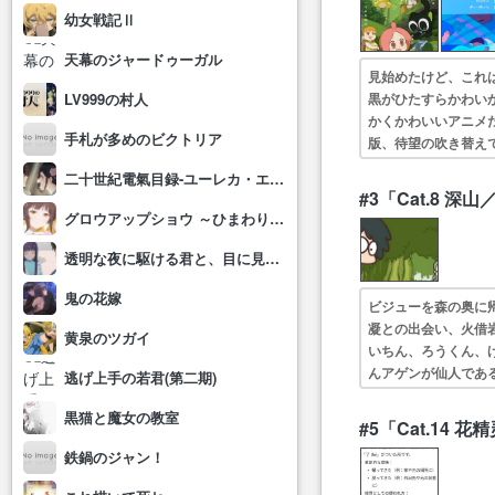
幼女戦記Ⅱ
天幕のジャードゥーガル
見始めたけど、これ
黒がひたすらかわい
LV999の村人
かくかわいいアニメ
手札が多めのビクトリア
版、待望の吹き替え
ビで日本語で見れる
二十世紀電氣目録-ユーレカ・エヴリカ-
#3「Cat.8 深山／
グロウアップショウ ～ひまわりのサーカス団～
透明な夜に駆ける君と、目に見えない恋をした。
鬼の花嫁
ビジューを森の奥に
凝との出会い、火借
黄泉のツガイ
いちん、ろうくん、
んアゲンが仙人である
逃げ上手の若君(第二期)
イが追われてた意外
黒猫と魔女の教室
#5「Cat.14 花
鉄鍋のジャン！