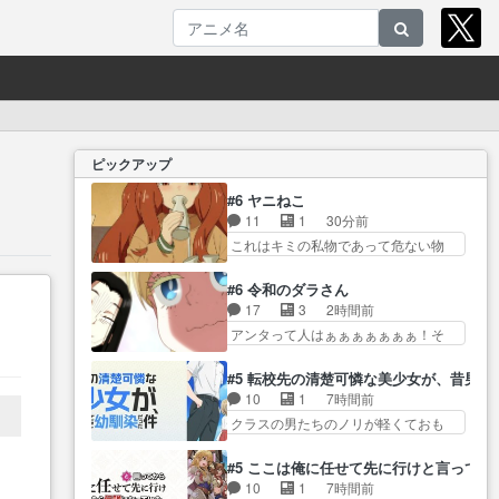
ピックアップ
#6 ヤニねこ
11
1
30分前
これはキミの私物であって危ない物
ではない… なんで俺こんなアニ
メリアタイしてんだろ？… ヤク
#6 令和のダラさん
ねこと大家さんのシーン、ちょっと
17
3
2時間前
した… アルねこ飲み会で酔い潰
アンタって人はぁぁぁぁぁぁぁ！そ
れ江ノ島まで行って… ありがと
ら90年… 特殊ED「激昂無頼!!ガ
うございましたฅ^•ω•^ฅ海も… 何
ン・バルゼー」ラ… ここの歌唱
#5 転校先の清楚可憐な美少女が、昔男
で江ノ島まで行ってるんだコイツｗ･
めっさ好きw寺澤百花さんは天
10
1
7時間前
大家… 酔い潰れて江ノ島まで向
才… 今までで一番怖かった。海
クラスの男たちのノリが軽くておも
かうアルねこアルね… 達郎先
の話はヤバいのが… ガン・バル
ろい春希… 沙紀は隼人への片思
生、原稿お疲れ様でした。ちゃちな
ゼー』第◯視聴ビーム、それは
いを拗らせているタイプ… みな
言… 新キャラも登場してさらに
#5 ここは俺に任せて先に行けと言ってか
ロ… 第６話をｄアニメストアで
もちゃんが透けブラしててびっくり
面白さは加速して… アルねこ、
10
1
7時間前
視聴しました。視… やりたい放