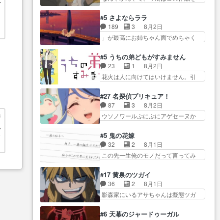
ー
全に「昔の女」とし… ルーシー
ら主人公２人…
一番推し… 時給50円じゃ借金は
ゃ… クソレビュータリスマン趣
にデレるルディが完全に親バカで
減らない(^_^;サ… 葵ちゃん可愛
味ダダ漏れで好き… 期末試験が
#5 さよならララ
微… サラとは会ってほしいちゃ
すぎるな楠木ともりちゃんの
始まろうとしておりスピカは対
189
3
8月2日
んとした別れ方し… サラは未練0
ね… デフォルメされた表情が特
策… 能力鑑定胸像タリスマン氏
」が最高にお姉ちゃん面でめちゃく
だと言っていたけど人の気持
に多かったのが印… 葵＆茜の回
容姿も評価してし…
ちゃかわ… さすがに割れた窓ガ
ち… 実は結構好きなキャラモヤ
も良きでした。あの証拠写真、
ラスの弁償は求められた… 逡巡
モヤする別れ方だ… 役で出演さ
#5 うちの弟どもがすみません
ひ… 互いが互いのことを想って
を振り切ってみんなに謝ったララの
せていただきました！よろしく
23
1
8月2日
いるのにすれ違っ… 第５話をｄ
思い… 仕事に馴染めない辺り観
お… 毎クールメインヒロインを
花火は人に向けてはいけません。引
アニメストアで視聴しました。
ていて苦しいところ… ララちゃ
好きになっちゃう…
きこもり… 糸はまだ柊の顔も見
視… 葵ちゃんに〝瑞佳ちゃんと
んの事情はもう少し皆に話して良
たことなかったっけ！1… ってお
練習したい〟と言… 本当この作
#27 名探偵プリキュア！
い… ララと茉里とで初のアルバ
名前を見たんだけどあの中村大樹さ
品は「キャラ」を活かすのがう
87
3
8月2日
イト。七転八倒し… 労働するプ
ん… 糸ちゃんカッケー、色んな
ま… みずかちゃんの介入で双子
ウソノワールぷにぷにアゲセーヌか
時
リンセスえらい。プリンセスの
意味でwゲームが… 姉から性的興
の仲にヒビが………
わよ!!… 順当にマコトジュエルの
精… アンデケン行ってケーキ食
説
奮覚えてないよね？なんて言
争奪戦をやったと。… 記憶を取
べて、帰りにカメ… ララが働く
#5 鬼の花嫁
オ
わ… テーマ：引きこもりの理由
り戻し正式に探偵事務所で働き始
事でのてんやわんや。働いて大
32
2
8月1日
感想は、久しぶり… 元ゲーマー
め… ポワロ、元ネタを解説して
変… 地道に働き人と関わる日々
この先一生俺のモノだって言ってみ
なので、はちゃめちゃ楽しく作
原作に誘導するの… くれあさん
の中に愛を見いだ…
たい笑他… 1歳からの誕生日プレ
業… 糸ちゃんと源くんの距離感
の探偵としての初事件にしてち
ゼント………とは思っ… 玲夜さ
おかしいね(*´… 糸と源ははよ好
#17 黄泉のツガイ
ょ… ・急にクイズ番組が始まっ
ん柚子に18年分の誕生日プレゼン
きおうとると言わんかい！引…
36
2
8月1日
たw・妖精ウソノ… るるかの助手
ト… 柚子は鬼龍院家から初めて
ショウくんと対等に話すためにゲー
影森家にいるアサちゃんは擬態ツガ
だった？今回が初めての探偵
学校に通う事にな… プレゼント
ムをする…
イだった… アサが置かれた立場
活… 探偵じゃなかったの！？ク
攻撃ヤバすぎるwwwヴァイオ
や気持ちを汲んで熱くな… 屋敷
レアさん探偵すぎ… 突然のポア
#6 天幕のジャードゥーガル
レ… 玲夜さまサプライズの、こ