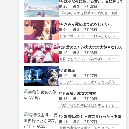
ターニャの勝利軍… 犠牲を払っ
#4 透明な夜に駆ける君と、目に見えない
イ… アダム・リンクやジェイム
スターを呼ぶ笛？黒幕は狩猟祭とは
ても良いならお前たちが前線へ
25
3
7月28日
スン(教授)型サ… アンドロイドも
関係… 平凡な少女に見える眼鏡w
行… 戦闘がアッサリし過ぎじゃ
不適切な言葉を指摘する鳴海も、1話
おっさんの汗を拭くのは嫌や…
眼鏡属性は持ち合… 神アニメ、
ない？戦争がメイ…
では冬… かけると鳴海のやり取
押井守監督のイノセンスの土台にな
ケテーイ！「騎士狩猟祭、前夜
り微笑ましいw良い奴… どう接し
ったエピ… コミカルなのにも慣
#4 きみが死ぬまで恋をしたい
の… フィーネがアルノルトに活
ていいのかわからず戸惑うかける
れてきました。１話でし… ロボ
64
3
7月28日
躍してもらいたが… 第４話を
も… 盲目だと相手の表情も分か
ットの反乱は今となっては良くある
戦争で戦ってるシーンはあまりない
ABEMAで視聴しました。視聴
らないからどう思… 今期のバッ
話し…
とはいえ… 前回までにあまり見
に… 第４話、アルとフィーネの
クナンバーみたいなOPアニメ。
れなかったようなシーナ… ミミ
２度目のデート出… マジできな
#28 君のことが大大大大大好きな100人の
… 初デートで冬月を笑わせよう
の存在で揺らぐ14クラス約束された
臭いぞ帝位争い。姉からの刺客
10
2
7月28日
とする姿も冬月… 特に大きな事
死… ミミの秘密をあっさり受け
を… ふぃーねと町の様子を見に
今回はもうグダグダ言わずにステー
件やイベントが起きるでもな
入れたのは拍子抜… 蘇生魔法っ
行ったら町中で窃…
ジを見た… 君のことが大大大大
く… 初デートで冬月を笑わせよ
て下衆い国なら進退窮まったら
大好きな１００人の彼女… 100カ
うとする姿も冬月… 3話までは主
#3 盗掘王
手… 蘇生魔法ヤバイけどミミい
ノ版ラブライブ！？こういうのは
人公がどうでもいいことでず
16
1
7月27日
なかったら詰んで… アニメオタ
人… 俺、みんなのレッスン動画
っ… 花火購入に浅草へ…行き当
ひっどい、、、とにかくひどい原作
クあるある：作中に花が登場す
をDVDが焼きき… アナウンス役
たりばったり訪問…
が俺レベ… 一般人が巻き込まれ
る… ご視聴ありがとうございま
で出演いたしましたみんなの
ることもあるのか結構面… 久野
した！アリとセイ… ごめん、そ
#16 黒猫と魔女の教室
ア… 恋太郎ファミリーがガチで
美咲さんと言えば幼女！アイマスの
ういう話がしたい作品じゃない
33
1
7月26日
アイドルに挑戦！… ギャグギャ
市原… 遼河は目的の為には人命
の… 第４話感想：その口止め効
人助けのため奉仕活動をするイオと
グしくもド直球で泣ける回来た
も軽視するタイプの… 4つのスキ
果あるかな？ミミ…
カストル… スピカも大概怖がり
な… 【完全初見】100カノ
ルが揃う。広い墓を捜索中、遼
だけど、カストルが更に… イオ
Girlfrien… 『アイドル伝説恋太郎
#5 無職転生Ⅲ ～異世界行ったら本気だ
河… 村正はそんなおどろおどろ
とカストルの共通点は、魔法の制御
ファミリー』にて「ア… 安木路
11
2
7月27日
しいエピソードあ… 気持ちよく
が出… 椋鳥の大群て…住民から
佐ウル子役で出演いたしましたクォ
念願の家族の食卓で、ゼニスに起こ
しようとしてるのはわかるけど。