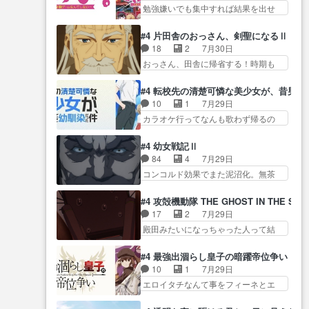
じ… ご視聴ありがとうございま
てまだまともに見えた。4話は過…
勉強嫌いでも集中すれば結果を出せ
姉のお誕生会にダラさんを招
した来週もよろし… 握った◯治
る美緒が… 毎晩スト６対戦を楽
待… 部分的に時系列が4話と入れ
郎（中の人的に）仲間であるプ
しむ４人。だが、期末試… どん
替わってるのね… こんなデカイ
#4 片田舎のおっさん、剣聖になるⅡ
レ… ヨコヤの頭の回転の速さと
なゲームも相手が強すぎるとやる気
のどうやって運ぶんだよ！？
18
2
7月30日
人間の心理を利用… 夜の国のヨ
無く… テーマ：テスト勉強と大
姉… ダラさん、人型形態にもな
おっさん、田舎に帰省する！時期も
コヤ支配がますますひどく……。
会感想は、美緒がテ… すげーー
れるんか!?w髪…
時期だし… じいさん、ベリル、
… ヨコヤは飴と鞭で夜の国の独
ーーーーーーー良い……。女性声
副団長、年長者が強い順… 底知
裁支配を強化、… やはりヨコヤ
#4 転校先の清楚可憐な美少女が、昔男
優… 深夜の格ゲー対戦よりテス
れない爺さんには夢が詰まってると
いいですね。昼の国が勝てる
10
1
7月29日
トの方がよっぽど… 真剣に授業
思う… クルニ、ヘンブリッツ、
流… 役で出演いたしました。次
カラオケ行ってなんも歌わず帰るの
を受けて、夜は珠樹の部屋で格
ミュイと一緒におっ… 帰省、お
回も緊張が止まり…
かよハン… 春希ちゃんの私服、
ゲ… 来たる定期テストに向けて
供ヒロインはクルニ。順番的には
めっちゃ可愛いぞ！！！… どう
勉強会！美緒ちゃ… 受験勉強と
#4 幼女戦記Ⅱ
確… 父親から手紙が来た。サー
やらあの女優さんが春希のお母さん
戦闘の2択なら戦闘を選ぶ娘w
84
4
7月29日
ベルボアの退治の… ここでヘン
のよ… 春希ちゃん姫ちゃんに野
美… 勉強嫌いでバトルを選ぶっ
コンコルド効果でまた泥沼化。無茶
ブリッツくんが同行するのが変
菜の子も凄え可愛い… 隼人くん
て、ひぐらしの沙…
振りに奇… ルーデルドルフ中将
で… ・ベリル、実家に帰ること
のスマホを買いに行ってたけど完
自らが行う煙草と葉巻は… ブロ
に・ベリルはミュ… おっさんの
#4 攻殻機動隊 THE GHOST IN THE SHE
全… 第４話をU-NEXTで視聴しま
グを更新しました!!宜しければ、是
親となるとお爺ちゃんだよね孫
17
2
7月29日
した。視聴… スマホを買うた
非… 計画通りにはいかないね笑
扱… ・ベリル、実家に帰ること
殿田みたいになっちゃった人って結
め、都心で待ち合わせをした…
やり遂げた(ほぼ… 今回もターニ
に・ベリルはミュ…
構会社に… バトーがカッコいい
OP曲きっかけで見始めてたけどなん
ャに不都合なことがあったり
と思ってたら、トグサが… あの
だかん… いきなりシリアス展開
#4 最強出涸らし皇子の暗躍帝位争い
し… 白髪の男性が語った家族を
見た目もうただのロボでしかないん
ぶち込んでくるじゃん… 春希の
10
1
7月29日
失った喪無感が、… 連邦に対し
だよ… 俺らの汗拭きそりゃいや
家庭事情は複雑。食事とか隼人が親
エロイタチなんて事をフィーネとエ
て有利な講話条件を引き出すた
だろwwバトー＆ト… イノセンス
身…
リーにア… アルも気付かなかっ
め… コンコルド効果に油を注ぐ
の元となった回だけど、ガイノ
た事を…フィーネは自分… モン