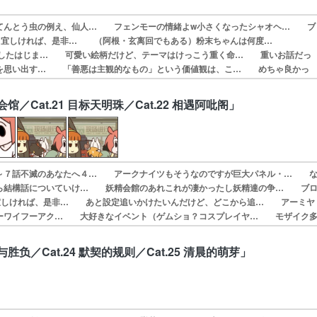
てんとう虫の例え、仙人… フェンモーの情緒よw小さくなったシャオヘ… ブ
!!宜しければ、是非… （阿根・玄离回でもある）粉末ちゃんは何度…
話)殺伐としたはじま… 可愛い絵柄だけど、テーマはけっこう重く命… 重いお話だっ
を思い出す… 「善悪は主観的なもの」という価値観は、こ… めちゃ良かっ
オタクの夢… このあたりから本国版で観れなくてまっさら…
妖灵会馆／Cat.21 目标天明珠／Cat.22 相遇阿吡阁」
～７話不滅のあなたへ４… アークナイツもそうなのですが巨大パネル・… 
ら結構話についていけ… 妖精会館のあれこれが凄かったし妖精達の争… ブ
!宜しければ、是非… あと設定追いかけたいんだけど、どこから追… アーミヤ
ーワイフーアク… 大好きなイベント（ゲムショ？コスプレイヤ… モザイク
オヘイが見て… まー、版権とかの問題もあるし、かなり前だ…
内外与胜负／Cat.24 默契的规则／Cat.25 清晨的萌芽」