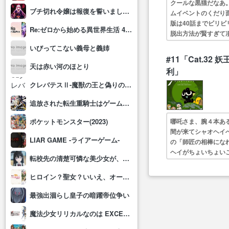
クールな黒猫だなあ
ブチ切れ令嬢は報復を誓いました。 ～魔導書の力で祖国を叩き潰します～
ムイベントのくだり
版は40話までビリ
Re:ゼロから始める異世界生活 4th season
脱出方法が賢すぎて
しました!!宜しけ
いびってこない義母と義姉
#11「Cat.32
天は赤い河のほとり
利」
クレバテスⅡ-魔獣の王と偽りの勇者伝承-
追放された転生重騎士はゲーム知識で無双する
哪吒さま、腕４本あ
ポケットモンスター(2023)
間が来てシャオヘイ
LIAR GAME -ライアーゲーム-
の「師匠の相棒にな
ヘイがちょいちょい
転校先の清楚可憐な美少女が、昔男子と思って一緒に遊んだ幼馴染だった件
けしてた頃はゲーム
ヒロイン？聖女？いいえ、オールワークスメイドです(誇)！
最強出涸らし皇子の暗躍帝位争い
魔法少女リリカルなのは EXCEEDS Gun Blaze Vengeance