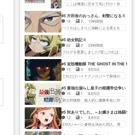
して… レベルのキャラが登場。
トイレに行くつもりが江の島へ！…
「ここは俺達に任せて先に行け！全
題してて草ウィッチウォッチと
相変わらず顔や体の… 隼人が春
員いい奴… 過去、あとを託した
か… ガンバルゼー』OP（そもそ
希の級友を巻き込んだイジりに動
ロックが今、2人にあと… 木下鈴
も劇中劇のパロ… まさかの特殊
#5 片田舎のおっさん、剣聖になるⅡ
じ… 第５話をU-NEXTで視聴しま
奈（@0suzuna0）が【マリー…
EDに驚きの今回でしたが。い…
小
19
2
10時間前
した。視聴… ラブコメで天然ジ
村ごと乗っ取られてたら流石に気付
ハードな過去を描きつつアホアホな
に
ベリルはしきりに加齢による衰えを
ゴロというかナチュラルヒ… み
かないか… 《漫画版少し読んだ
OPを経…
口にする… 重ねた歳のせいにし
なもと仲良く話す隼人を見てなぜか
ことある》エリックとゴ… ロッ
ていた限界を超えて命の… いい
レ
不安に… 無理なダイエットは禁
#5 幼女戦記Ⅱ
クは敵に容赦無くブスっといくから
んじゃないですか。魔物の群を発見
物だけど、なかなか結… 「これ
62
2
23時間前
気持… 勇者パーティー再結成し
した… アマプラにて視聴終わ
からもお手入れ、がんばりゅ」あり
ブログを更新しました!!宜しければ、
て先にいけで激アツ… 爆縮、幻
り！サーベルボア討伐… を言い
が…
是非… 少しでもマシな負け方を
覚、主人公結構エグいことするよ
訳にしたくないものですねwボア狩
選んだゼートゥーア… ゼートゥ
な… ねぇ猫耳ガール、敵の根城
#5 攻殻機動隊 THE GHOST IN THE SHE
り… 先生としてのベリルが好き
ーアの唯一の手駒が強すぎる笑あ
に乗り込む事を同… 世もや替え
13
3
8月5日
だけど、今回みた… 4人だけでサ
お… 私にとって完全にご褒美回
が利くと復活Pとは？！もう来週…
どれだけハイテクノロジーで身体の
ーベルボアを狩りに行く。野
ゼー様の葉巻シー… やはりター
価値がフ… ジャミングも伏線に
営… ・実家周辺でサーベルボア
ニャが後方指揮だと展開に迫力
なるかと思った回想シー… フチ
が暴れてると聞い… ちょっと年
#5 最強出涸らし皇子の暗躍帝位争い
が… “貧乏籤百連無料ガチャ”100
コマだいぶ理性持ち始めた。この世
齢の事を言いすぎとゆーか言い
10
1
8月5日
連でも1回… 2期入ってから地味
ゃ
界の… 原作読んだのもう何年も
訳… ベリルの母もやはり只者じ
騎士狩猟祭、個人的に優勝本命に印
だよね。ただでさえ幼女… 「餌
前なのに、覚えてる… コイルの
ゃなかったかベリ…
を付けた… 細かい設定を考える
になってもらわねばならぬ」って言
汚職を突き止めるべくバトーの指
のが面倒な時は古代魔法… エル
葉に… ゼートゥーア左遷によっ
#5 対ありでした。～お嬢さまは格闘ゲ
導… やまとん1号はどこの部分で
ナがチートすぎる笑アルは最初から
て参謀本部の連携が… 緊張感あ
12
1
8月5日
使うのだろう？… 日本とロシア
自分… プラネット・ウィズ展開
る戦闘描写とギャグ今週の『有能
EVOジャパン参戦を決めた四人。美
が絡む政治の話かつ色々な用
アツいな「騎士狩猟… 麦茶どこ
な…
緒の母… この作品に唯一足りな
語… 第５話をprimevideoで視聴
ろかタイトル通り麦茶の出涸らし
いと思ってた(無くて… 見た目は