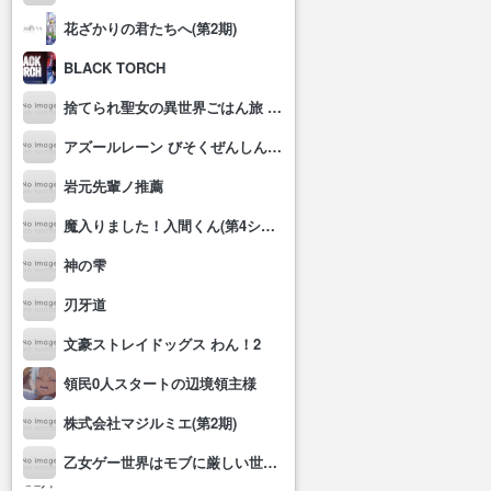
花ざかりの君たちへ(第2期)
BLACK TORCH
捨てられ聖女の異世界ごはん旅 隠れスキルでキャンピングカーを召喚しました
アズールレーン びそくぜんしんっ！にっ!!
岩元先輩ノ推薦
魔入りました！入間くん(第4シリーズ)
神の雫
刃牙道
文豪ストレイドッグス わん！2
領民0人スタートの辺境領主様
株式会社マジルミエ(第2期)
乙女ゲー世界はモブに厳しい世界です2