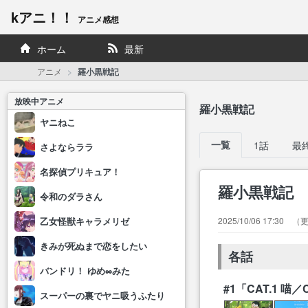
kアニ！！
アニメ感想
ホーム
最新
アニメ
羅小黒戦記
放映中アニメ
羅小黒戦記
ヤニねこ
一覧
1話
最
さよならララ
名探偵プリキュア！
羅小黒戦記
令和のダラさん
2025/10/06 17:30
乙女怪獣キャラメリゼ
きみが死ぬまで恋をしたい
各話
バンドリ！ ゆめ∞みた
#1「CAT.1 喵／C
スーパーの裏でヤニ吸うふたり