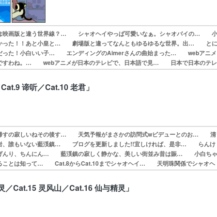
は映画版と違う世界線？… シャオヘイやっぱ可愛いなぁ。シャオバイの… 
かった！！あと小皇と… 劇場版と違ってなんともゆるゆるな世界。出… と
だった！小白いい子… エンディングのAimerさんの曲始まった… webアニメ
ですわね。… webアニメが日本のテレビで、日本語で見… 日本で日本のテ
のやば… ﾍｲｼｮほんとに可愛い。マンションから落…
Cat.9 谛听／Cat.10 老君」
帰すの寂しいねその後す… 天気予報がまさかの訪問式wビデューとのお… 清
岩、誰もいない藍渓鎮… ブログを更新しました!!宜しければ、是非… らんけ
げんり、ちんにん… 藍渓鎮の寂しく静かな、美しい街並み昔は賑… 小白ち
ことは知って… Cat.8からCat.10までシャオヘイ… 天明珠関係でシャオヘ
な… 「今期の新番」アニメの話かな…？と思った…
精灵／Cat.15 灵风山／Cat.16 仙与精灵」