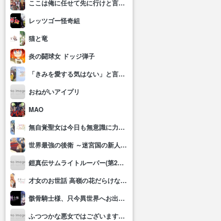
ここは俺に任せて先に行けと言ってから10年がたったら伝説になっていた。
レッツゴー怪奇組
猫と竜
炎の闘球女 ドッジ弾子
「きみを愛する気はない」と言った次期公爵様がなぜか溺愛してきます
おねがいアイプリ
MAO
無自覚聖女は今日も無意識に力を垂れ流す
世界最強の後衛 ～迷宮国の新人探索者～
鎧真伝サムライトルーパー(第2クール)
才女のお世話 高嶺の花だらけな名門校で、学院一のお嬢様(生活能力皆無)を陰ながらお世話することになりました
骸骨騎士様、只今異世界へお出掛け中Ⅱ
ふつつかな悪女ではございますが～雛宮蝶鼠とりかえ伝～