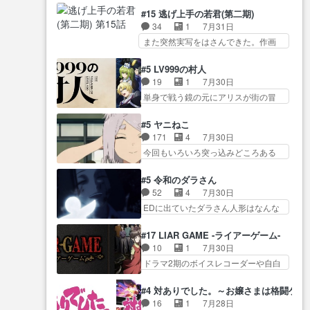
させていただきました。ジョア
とになってたんだっけ… 登場人
猫の動き… 登場人物の我が強
#15 逃げ上手の若君(第二期)
ン… トイ・ストーリーみたいな
物が増えてわいわいしたところが好
い。新しい獅子舞に拘って… 第
34
1
7月31日
始まり。流石に除… 猫相手にな
き… 初コミティアで２０冊刷り
５話をprimevideoで視聴しまし…
また突然実写をはさんできた。作画
んでそんなに…と思ったらそう
は妥当だよね。俺… 藤森さんの
リソース… やるべきことが逃げ
い… いつもと違って少し良い話
ママ向けの漫画で、また涙腺
る事と分かると水を得た… 30歳
化け猫は油が好物… 今回はあか
#5 LV999の村人
が⋯… 〜漫画に「想い」をこめ
まで童貞だと魔法使いになれるとい
やし1体のみで15分。金持ちの…
19
1
7月30日
よう｣娘に漫画であ… 何回この作
う… こっちの諏訪の三大将もま
今更だけど霊が性行為で祓えること
単身で戦う鏡の元にアリスが街の冒
品に泣かされるのだろう。光が
たクセが強いw色… 頼重が完全に
は何とな…
険者率い… 鏡浩二はゲーム世界
藤… ホテル泊まってコミティア
ブレーンだよね毎回敵キャラ
に飲み込まれた転生者と… みん
っていいなあ。同… コミティア
#5 ヤニねこ
が… 弧次郎「欲を我慢して強く
なががんばってくれたアリスの父ち
参加のしおりを徹夜で作る先生
171
4
7月30日
なれるなら大飯食… 変化球な演
ゃん… 成長限界が999である村人
(… お母さん、娘にあんな漫画描
今回もいろいろ突っ込みどころある
出も交えながらの状況説明が本
と定めた上位存… 大規模バトル
かれたら泣いち…
回だった… ヤクのクワガタ取り
当… LOで参加させていただきま
シーンなのに会話してばっか
の話が尋常じゃない雰囲… 妹子
した！最終的に… この高らかな
#5 令和のダラさん
り… やっぱり勇者より強かった
ちゃんの恋愛話をしたり、タバコを
DT宣言、合田一人に通じるも…
52
4
7月30日
か笑統率力LV9… 普通の人間の親
生産… ここうっすら思ったこと
この作品は近年稀に見るおっさんキ
EDに出ていたダラさん人形はなんな
子やーん総務課長と娘の女子…
ズバリ言ってくれて… おかし
ャラの充…
んだと… 『ダラさんと呼ぶ者が
これがこの世界の仕組みか‥Lv200帯
い、さわやかだ 世話好きの陰に支
生まれた日』をダラさ… 陰惨な
の… そのために役割を超越する
#17 LIAR GAME -ライアーゲーム-
配… ヤクねこのクワガタ取りの
過去がきっちり現代に継承されてい
者の出現させるた… アリスのお
10
1
7月30日
話見て切なくなっ… 普段は選別
る… ダラさんと姉弟の母との出
陰で他の勇者達も共闘してくれ魔…
ドラマ2期のボイスレコーダーや自白
された4～600レスを2,30… 隠し
会いの話やはりダ… ダラさんの
ゲーム… ヨコヤは人間の弱い所
方が密売人のそれww唐突な作画力の
過去話も佳境…げに恐ろしいは
をつくのが抜群に上手… 昼の国
正… なんか今日はかなり一瞬で
#4 対ありでした。～お嬢さまは格闘ゲ
人… 第５話感想：２人の過剰な
の奴らも馬鹿が多いが、夜の国も同
終わっちまったっ… 先週と比べ
16
1
7月28日
貢ぎ物?の礼とし… 第５話感想：