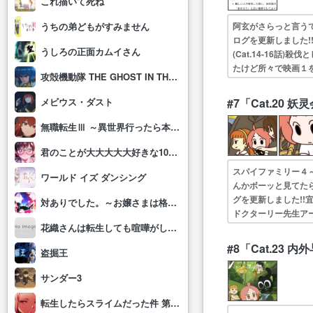
これ描いて死ね
阿玄がさらっと言う
うちの弟どもがすみません
ログを更新しました
うしろの正面カムイさん
(Cat.14-16
たけど所々で映画１
攻殻機動隊 THE GHOST IN THE SHELL
た〜小さくなるのは
#7「Cat.20 
メビウス・ダスト
無職転生Ⅲ ～異世界行ったら本気だす～
君のことが大大大大大好きな100人の彼女(第3期)
スパイファミリー４
ワールド イズ ダンシング
んかボーッと見てた
グを更新しました!
対ありでした。～お嬢さまは格闘ゲームなんてしない～
ドクターリー先生ア
めで爆笑した。シャ
花織さんは転生しても喧嘩がしたい
#8「Cat.23 
盗掘王
サンダー3
転生したらスライムだった件 第4期