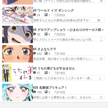
買い物（デート）の待ち合わせ場所の橋待ち… ボ
ラメントが出てきたのは…
がポルックスのこと好きとは言え… アストレアが
ソボソとつぶやく。カラオケは視覚障害が… 闇夜
ポルックスちゃんに憧れて、変… TS騒動に酔っ
を照らす打ち上げ花火。人混みの中、み… どんど
#3 ワールド イズ ダンシング
払い騒動と賑やかでいいねw… 偉大な父を持つが
んキュンが増えていく展開に毎回わく… ちょこっ
24
1
7月20日
故の悩(独自のおっぱい論… 鉄板中の鉄板、性転
と書ければと風が吹き手元にあった… 』は、率直
室町ずんだもんの覚悟は3歩進めば2歩下が… 前
換と酩酊ネタの二連発(…
に言って脚本と演出が悪いと思う… 小春の目が見
回の白拍子の死といい今回の”まぐわい”… 世阿弥
えなくなったのは先天性による… 冬月の前向きさ
が主人公の漫画がアニメになったらし… 壮絶だっ
#3 グロウアップショウ ～ひまわりのサーカス団～
と、空野の億劫さがリアルだ… かけると小春、二
た…30分で2時間の映画のように… すべての表現
32
4
7月20日
人が一緒に過ごす時間が描… ヒロインの目が不自
がピタリと揃った傑作本当に素… たまに現れて謎
雫とスヴェトラーナの過去が明らかになり現… こ
由だから音を大切にして…
のアドバイスをしてくれるお… 可愛いキャラデザ
のアニメは足首を休ませるという事を知ら… 愛知
からは想像できない顔芸、… 父、大舞台へ立つこ
県豊川市付近が舞台なのか～現地にも出… 前回に
#3 さよならララ
とが決まる。更に父から… 再び鬼夜叉を導く、素
引き続き、今回もおぱんつであります… キャラク
242
3
7月19日
性不明の彼の名前を知… 恵まれた身分に甘え、修
ターが可愛いのはもちろん、ストー… 皇ではなく
長浜先輩、気の強そうな見た目と性格でニン… サ
練を怠るキャラは苦…
ひまわりを蔑ろにして皇に乗り換… 傷跡なんか、
ブタイがええよね〜関西弁が凄くちゃんと… って
見せたくない自分の力量を超え… エロいところ以
なったからユリ確定！＼(^o^)／ラ… プロローグ
#3 うちの弟どもがすみません
外あまり見どころがない。1… いや～、めちゃく
的な１話、２話からの浮世離れし… 茉里のボクシ
37
1
7月18日
ちゃおもしろいね。瑞佳は… キャラデザが映える
ングにかける真摯さ格好良かっ… 今回はゲストが
ご相談いただきありがとうございます！<源… こ
のは勿論だけど脚本に歩…
２名！ワンピースの作画さん… あほって言う茉里
こまで見てきて糸ちゃんの声がキャラとす… 糸が
がかっこいいよあほララは… 唯一の理解者だった
家事を頑張り過ぎてテストの結果が酷く… 糸ちゃ
#25 名探偵プリキュア！
母親を失い、アウェーの… ３話の地味に好きポイ
んと源くん、類くんのお買い物シーン… ３話にし
160
3
7月19日
ントは、冒頭でララが… ボクシング部部員たちの
てもう普通に物語が楽しみになっち… 類くんの将
現実には様々な事情があった末に、るるかの… だ
設定を公開！辻さん…
来の夢が微笑ましいまだまだ甘え… 前髪ぱっつん
からるるかが「まどろっこしい」と称され… エク
金太郎な糸ちゃんがお母さん役… 子供達だけで生
レール編の始まり、エリザさんの回で「… 「マジ