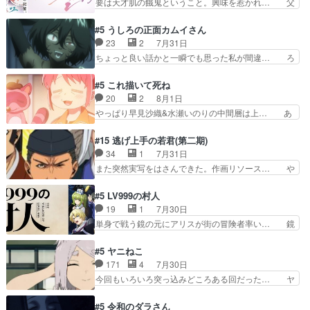
要は天才肌の餓鬼ということ。興味を惹かれ… 父
のかはまだ不明だが見せ…
なんて気にしないし、充実し… ・バーチャルだけ
の観阿弥と袂を分かった？鬼夜叉が田楽の… 猿楽
ど、みゅーたいぷ初ライブ… OPこんなんだっ
の鬼夜叉と田楽の増次郎。小さないざこ… 着眼点
#5 うしろの正面カムイさん
け？と思ったら歌唱シーン… の、らいぶシーン
は良くとも、先鋭的すぎるのか。芸能… 鬼夜叉は
23
2
7月31日
＿!!­­--­­--­… それだけでええやん！！しかし、ビオラ
石也と共に観世座をあとにし、三条… 観世座を離
ちょっと良い話かと一瞬でも思った私が間違… ろ
が仕…
れ、三条坊門御所で日々を送る鬼… 「お前(鬼夜
くろ首さんも油舐めてなかった？白雪碧さ… 今日
叉)が凄いのではなく客が凄い… 田楽と猿楽の獅
も1日お疲れ様でした～───昨晩～今… 幼女に拾
#5 これ描いて死ね
子舞勝負。鬼夜叉は猫の動き… 登場人物の我が強
われたお市ちゃんの恩返し。化け猫… 役にて出演
20
2
8月1日
い。新しい獅子舞に拘って… 第５話を
させていただきました。ジョアン… トイ・ストー
やっぱり早見沙織&水瀬いのりの中間層は上… あ
primevideoで視聴しまし…
リーみたいな始まり。流石に除… 猫相手になんで
れ光って漫研入ることになってたんだっけ… 登場
そんなに…と思ったらそうい… いつもと違って少
人物が増えてわいわいしたところが好き… 初コミ
#15 逃げ上手の若君(第二期)
し良い話化け猫は油が好物… 今回はあかやし1体
ティアで２０冊刷りは妥当だよね。俺… 藤森さん
34
1
7月31日
のみで15分。金持ちの… 今更だけど霊が性行為
のママ向けの漫画で、また涙腺が⋯… 〜漫画に
また突然実写をはさんできた。作画リソース… や
で祓えることは何とな…
「想い」をこめよう｣娘に漫画であ… 何回この作
るべきことが逃げる事と分かると水を得た… 30
品に泣かされるのだろう。光が藤… ホテル泊まっ
歳まで童貞だと魔法使いになれるという… こっち
#5 LV999の村人
てコミティアっていいなあ。同… コミティア参加
の諏訪の三大将もまたクセが強いw色… 頼重が完
19
1
7月30日
のしおりを徹夜で作る先生(… お母さん、娘にあ
全にブレーンだよね毎回敵キャラが… 弧次郎「欲
単身で戦う鏡の元にアリスが街の冒険者率い… 鏡
んな漫画描かれたら泣いち…
を我慢して強くなれるなら大飯食… 変化球な演出
浩二はゲーム世界に飲み込まれた転生者と… みん
も交えながらの状況説明が本当… LOで参加させ
なががんばってくれたアリスの父ちゃん… 成長限
#5 ヤニねこ
ていただきました！最終的に… この高らかなDT
界が999である村人と定めた上位存… 大規模バト
171
4
7月30日
宣言、合田一人に通じるも… この作品は近年稀に
ルシーンなのに会話してばっかり… やっぱり勇者
今回もいろいろ突っ込みどころある回だった… ヤ
見るおっさんキャラの充…
より強かったか笑統率力LV9… 普通の人間の親子
クのクワガタ取りの話が尋常じゃない雰囲… 妹子
やーん総務課長と娘の女子… これがこの世界の仕
ちゃんの恋愛話をしたり、タバコを生産… ここう
#5 令和のダラさん