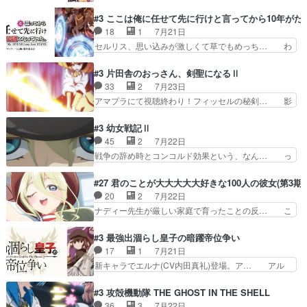
しく先輩キャラが対戦相手として増えたこ… ま
「将来の夢」地元志向が強くな… さすがにてこ入
ぁ、こんな都合よく格ゲー女子が集まるか… 規律
#3 ここは俺に任せて先に行けと言ってから10年が
れしてきた。ミステリアスな… 弟くんから昔の話
違反は許さない人かと負けず嫌いの可愛… 何かに
18
1
7月21日
を絵に描いて！と言われた… 神をも恐れぬ姉弟と
一生懸命になっている女の子はかわい… 先の一件
セルリス、思い込みが激しくて草でもめっち… わ
ダラさんのコメディかと…
で綾と美緒は親しくなる。厳しい寮… 体育会系み
ーい、可愛い男の子キャラが出て来た～♪… 隠し
たいな点呼が行われるお嬢様学校… ３話、このタ
子前提から離れないセルリスちゃんゲル… 顎ヒゲ
#3 片田舎のおっさん、剣聖になるⅡ
イプの作品によくある『努力型… 格ゲー専門用語
生えたゴリラ系中年おっさんが男に会… どうあが
33
2
7月23日
が９割方分からんけど、俺は… 取り締まる側を仲
いても弟認定。ニワトリファイター… ここは俺に
アマプラにて視聴終わり！フィッセルの秘剣… 影
間に、これは強い。4人そ…
任せて先に行けと言ってから１０… ちょっと奇妙
のように実体のない敵は人間相手と違い、… ・魔
な新キャラは、次元の狭間への… 最近のアニメ界
術師学校を突如襲った魔狼はベリルとフ… 老いに
#3 幼女戦記Ⅱ
ゴリラに飽きてニワトリにス… セルリスには見守
対する恐怖ね。恐怖を感じながらミュ… 教頭が藪
45
2
7月22日
り役が居ないとアカンね自… すみませんセルリス
をつつきやがったのかただ、動機は… 今回は何と
戦争の辞め時とコンコルド効果という、なん… っ
萌えでした魔族の男の子…
言ってもフィッセルの活躍がカッ… 人型以外の相
て毎回なってますが、「コンコルド効果」… ミニ
手と戦うのはゼノ・グレイブル… アクション主体
アニメ『ようじょしぇんき2』本編に加… 」はち
#27 君のことが大大大大大好きな100人の彼女(第3期)
で中身がほとんどなかった。… 単純単調な話にな
ょっと無能過ぎんかサンプル数1やん… ターニャ
20
2
7月22日
っちゃってて、、、え？そ… 徐々にわかってくん
が思ってる方向に進まずこれでまた… 合衆国と帝
ナディー先生が厳しい家庭で育ったことの反… こ
のよなぁこれ以上動けな…
国で小競り合い中、同盟国が講和… 戦争は始める
の辺りから原作を見ていないので、ナディ… 自
より終わらせる方が難しいって… 和平交渉のため
由、アメリカ、日本人、国語教師＋新たな… ナデ
#3 最強出涸らし皇子の暗躍帝位争い
にイルドアの大佐がサラマン… 直属の部下ですら
ィー（大和撫子、やまと100Girl… 美しすぎる美
17
1
7月21日
戦争継続派か。。戦争は始… 「（あの量の差が気
しいに美しいは美しすぎてうっ… 25)BP○さん見
新キャラでエルナ(CV内田真礼)登場。ア… アル
になるッ!!!）」ジェ…
逃して26)最高の機能… 前任退職、後任の教師ナ
ノルトがエルナにいじられ絡みする回。… 今期見
ディー。後半いつも… ⑬先生が日本人と看破した
るアニメが多いｗ骸骨騎士様、只今異… 傀儡政権
#3 攻殻機動隊 THE GHOST IN THE SHELL
恋太郎正解らしい… ①次の新キャラは後任の国語
を狙っているのか、弟が皇帝になっ… エルナは
36
3
7月22日