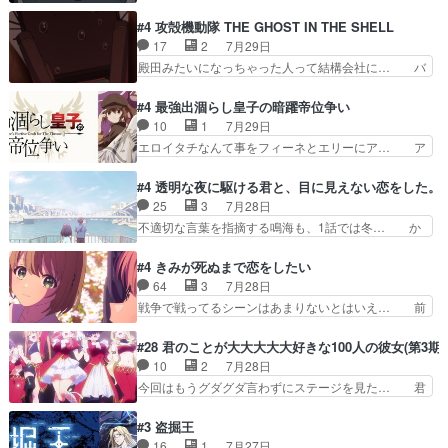
ーデルドルフ中将自らが行う煙草と葉巻は… ブロ
め、都心で待ち合わせをした… OP曲きっかけで
グを更新しました!!宜しければ、是非… 計画通り
#4 攻殻機動隊 THE GHOST IN THE SHELL
見始めてたけどなんだかん… いきなりシリアス展
にはいかないね笑やり遂げた(ほぼ… 今回もター
17
2
7月29日
開ぶち込んでくるじゃん… 春希の家庭事情は複
ニャに不都合なことがあったりし… 白髪の男性が
殿田みたいになっちゃった人って結構会社に… バ
雑。食事とか隼人が親身…
語った家族を失った喪無感が、… 連邦に対して有
トーがカッコいいと思ってたら、トグサが… あの
利な講話条件を引き出すため… コンコルド効果に
見た目もうただのロボでしかないんだよ… 俺らの
#4 最強出涸らし皇子の暗躍帝位争い
油を注ぐターニャの勝利軍… 犠牲を払っても良い
汗拭きそりゃいやだろwwバトー＆ト… イノセン
10
1
7月29日
ならお前たちが前線へ行… 戦闘がアッサリし過ぎ
スの元となった回だけど、ガイノイ… アダム・リ
エロイタチなんて事をフィーネとエリーにア… ア
じゃない？戦争がメイ…
ンクやジェイムスン(教授)型サ… アンドロイドも
ルも気付かなかった事を…フィーネは自分… モン
おっさんの汗を拭くのは嫌や… 押井守監督のイノ
スターを呼ぶ笛？黒幕は狩猟祭とは関係… 平凡な
#4 透明な夜に駆ける君と、目に見えない恋をした。
センスの土台になったエピ… コミカルなのにも慣
少女に見える眼鏡w眼鏡属性は持ち合… 神アニ
25
3
7月28日
れてきました。１話でし… ロボットの反乱は今と
メ、ケテーイ！「騎士狩猟祭、前夜の… フィーネ
不適切な言葉を指摘する鳴海も、1話では冬… か
なっては良くある話し…
がアルノルトに活躍してもらいたが… 第４話を
けると鳴海のやり取り微笑ましいw良い奴… どう
ABEMAで視聴しました。視聴に… 第４話、アル
接していいのかわからず戸惑うかけるも… 盲目だ
#4 きみが死ぬまで恋をしたい
とフィーネの２度目のデート出… マジできな臭い
と相手の表情も分からないからどう思… 今期のバ
64
3
7月28日
ぞ帝位争い。姉からの刺客を… ふぃーねと町の様
ックナンバーみたいなOPアニメ。… 初デートで
戦争で戦ってるシーンはあまりないとはいえ… 前
子を見に行ったら町中で窃…
冬月を笑わせようとする姿も冬月… 特に大きな事
回までにあまり見れなかったようなシーナ… ミミ
件やイベントが起きるでもなく… 初デートで冬月
の存在で揺らぐ14クラス約束された死… ミミの
#28 君のことが大大大大大好きな100人の彼女(第3期)
を笑わせようとする姿も冬月… 3話までは主人公
秘密をあっさり受け入れたのは拍子抜… 蘇生魔法
10
2
7月28日
がどうでもいいことでずっ… 花火購入に浅草へ…
って下衆い国なら進退窮まったら手… 蘇生魔法ヤ
今回はもうグダグダ言わずにステージを見た… 君
行き当たりばったり訪問…
バイけどミミいなかったら詰んで… アニメオタク
のことが大大大大大好きな１００人の彼女… 100
あるある：作中に花が登場する… ご視聴ありがと
カノ版ラブライブ！？こういうのは人… 俺、みん
#3 盗掘王
うございました！アリとセイ… ごめん、そういう
なのレッスン動画をDVDが焼きき… アナウンス
16
1
7月27日