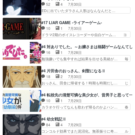
組みか‥Lv200帯の… そのために役割を超越する
っすら思ったことズバリ言ってくれて… おかし
52
4
7月30日
者の出現させるた… アリスのお陰で他の勇者達も
い、さわやかだ 世話好きの陰に支配… ヤクねこ
EDに出ていたダラさん人形はなんなんだと…
共闘してくれ魔…
のクワガタ取りの話見て切なくなっ… 普段は選別
『ダラさんと呼ぶ者が生まれた日』をダラさ… 陰
された4～600レスを2,30… 隠し方が密売人のそ
惨な過去がきっちり現代に継承されている… ダラ
#17 LIAR GAME -ライアーゲーム-
れww唐突な作画力の正… なんか今日はかなり一
さんと姉弟の母との出会いの話やはりダ… ダラさ
10
1
7月30日
瞬で終わっちまったっ… 先週と比べてまだまとも
んの過去話も佳境…げに恐ろしいは人… 第５話感
ドラマ2期のボイスレコーダーや自白ゲーム… ヨ
に見えた。4話は過…
想：２人の過剰な貢ぎ物?の礼とし… 第５話感
コヤは人間の弱い所をつくのが抜群に上手… 昼の
想：姉のお誕生会にダラさんを招待… 部分的に時
国の奴らも馬鹿が多いが、夜の国も同じ… ご視聴
#4 対ありでした。～お嬢さまは格闘ゲームなんてし
系列が4話と入れ替わってるのね… こんなデカイ
ありがとうございました来週もよろし… 握った◯
16
1
7月28日
のどうやって運ぶんだよ！？姉… ダラさん、人型
治郎（中の人的に）仲間であるプレ… ヨコヤの頭
勉強嫌いでも集中すれば結果を出せる美緒が… 毎
形態にもなれるんか!?w髪…
の回転の速さと人間の心理を利用… 夜の国のヨコ
晩スト６対戦を楽しむ４人。だが、期末試… どん
ヤ支配がますますひどく……。… ヨコヤは飴と鞭
なゲームも相手が強すぎるとやる気無く… テー
#4 片田舎のおっさん、剣聖になるⅡ
で夜の国の独裁支配を強化、… やはりヨコヤいい
マ：テスト勉強と大会感想は、美緒がテ… すげー
18
2
7月30日
ですね。昼の国が勝てる流… 役で出演いたしまし
ーーーーーーーー良い……。女性声優… 深夜の格
おっさん、田舎に帰省する！時期も時期だし… じ
た。次回も緊張が止まり…
ゲー対戦よりテストの方がよっぽど… 真剣に授業
いさん、ベリル、副団長、年長者が強い順… 底知
を受けて、夜は珠樹の部屋で格ゲ… 来たる定期テ
れない爺さんには夢が詰まってると思う… クル
#4 転校先の清楚可憐な美少女が、昔男子と思って一
ストに向けて勉強会！美緒ちゃ… 受験勉強と戦闘
ニ、ヘンブリッツ、ミュイと一緒におっ… 帰省、
10
1
7月29日
の2択なら戦闘を選ぶ娘w美… 勉強嫌いでバトル
お供ヒロインはクルニ。順番的には確… 父親から
カラオケ行ってなんも歌わず帰るのかよハン… 春
を選ぶって、ひぐらしの沙…
手紙が来た。サーベルボアの退治の… ここでヘン
希ちゃんの私服、めっちゃ可愛いぞ！！！… どう
ブリッツくんが同行するのが変で… ・ベリル、実
やらあの女優さんが春希のお母さんのよ… 春希ち
#4 幼女戦記Ⅱ
家に帰ることに・ベリルはミュ… おっさんの親と
ゃん姫ちゃんに野菜の子も凄え可愛い… 隼人くん
84
4
7月29日
なるとお爺ちゃんだよね孫扱… ・ベリル、実家に
のスマホを買いに行ってたけど完全… 第４話を
コンコルド効果でまた泥沼化。無茶振りに奇… ル
帰ることに・ベリルはミュ…
U-NEXTで視聴しました。視聴… スマホを買うた