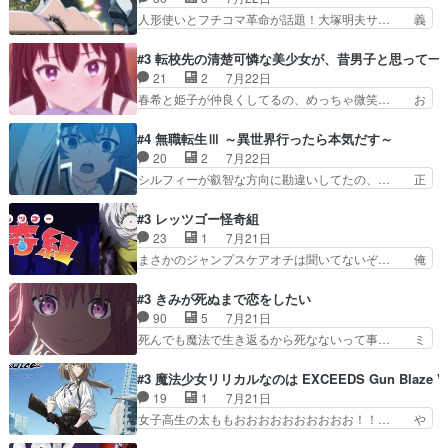
教師…フラグを… どうしてもルー大柴が頭を横切
100%善意で絡んでくるのがやっ… アルノルトが
人形使いとフチコマ革命が話題！大塚明夫サ… 義
る新ヒロイン…
魔法特化で基礎体力は一般人以… これリアル内田
体工場のシーンと女子会での「今の人格っ… ・
家ならヤバイトドメの踏みつ… ラブコメディは突
2029年の科学文明について我々の世界… まず、
#3 転校先の清楚可憐な美少女が、昔男子と思って一
然にに求めていたのは頭の… 主人公含めどいつも
効果音がいい。私が思うに、銃撃戦が… いきなり
21
2
7月22日
こいつもカラフルなだけ… 跡継ぎ候補多すぎるw
のハラハラ感。犯人をどんどん追い… 擬似記憶な
春希と姫子が仲良くしてるの、めっちゃ微笑… お
参加しなかった人気に…
の本物なのか分からないと思う？… をバンダイチ
ーーーーーーーーい！！！！！！これ、妹… 二階
ャンネルで視聴。いやはや、ア… 1990年代の
堂さんが女性だってことみんな知らなか… 姫子さ
#4 無職転生Ⅲ ～異世界行ったら本気だす～
OVAならアリかな。ICT… 冒頭のアクションから
んと三岳さんがラストに姫子さんのお… 初めて夜
20
2
7月22日
釘付けだった。皆人形… ひとつの単体の作品とし
のコンビニに行った隼人と姫子は偶… こういう学
シルフィーが叡智な方向に勘違いしてたの、… 正
ては悪くないと思い…
園物のラブコメ元々好きだから設… にしても妹は
しい意味での淫乱だと思うギースいい顔に… をバ
普通にハルキに嫉妬せず仲良く… ３話に「三岳長
ンダイチャンネルで視聴。リーリャさん… なんか
#3 レッツゴー怪奇組
久」役で出演してまーす！み… 隼人の家庭は隼人
腹立つなぁルーデウスめ…これでエリ… トレント
23
1
7月21日
に家事の負担がかかってい… 三岳さんが隼人にと
は後に何らかの際に活躍するんやろ… アイシ
まさかのジャンプスケアオチは聞いてないぞ… 俺
って妹扱い止まりそうな…
ャ、、、なんと末恐ろしい妹なんだ！… ルーデウ
んちの押し入れどーなってるんだよー？あ… メチ
スが財宝の取り分をもらうときに多… 残り湯なら
ャ子の従姉妹シュラ子登場。主人公眼福… 跡目争
#3 きみが死ぬまで恋をしたい
しゃあない。狂犬かくましいつ来… 本作はぬるい
いの新キャラ登場で、今回はシュール… めちゃ子
90
5
7月21日
ハーレムではなく、真面目に一… エリスはしばら
のいとこかわいい今回主人公の驚き… メチャ子を
死んでも魔法で生き返るから死なないって事… ミ
くEDだけやね。アイシャ、…
くしゃみと鼻水が止まらなくなる… お父さんに押
ミ不在の際のシーナ、アリとセイランとの… ミ
し付けられた本独特やし、おま… シュラ子ちゃん
ミ、最後のその顔は怖いよ...。てかタ… もはや人
#3 魔法少女リリカルなのは EXCEEDS Gun Blaze Ve
をちびっ子にしたあの玉、も… 半裸の警官の方が
間なのかも怪しい戦闘シーンがない… 今話第LO
19
1
7月21日
怖い。ライバルキャラかわ… 霊媒師が人の肩に霊
／原画で参加させていただきまし… 皆大好き、ロ
女子高生の太ももおおおおおおおおおお！！… や
を乗せるな笑なんてモノ…
リの全裸だーーーーーーッッッ… シーナとミミが
っぱり、そんなはまって見てる感じでは、… 『久
友だちになってよかった。ミ… ダークな世界観に