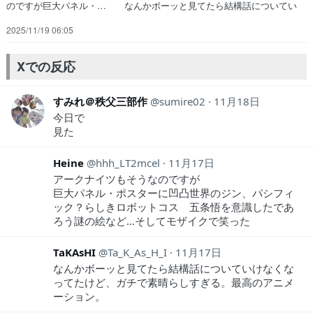
のですが巨大パネル・… なんかボーッと見てたら結構話についてい
け… 妖精会館のあれこれが凄かったし妖精達の争… ブログを更新
2025/11/19 06:05
しました!!宜しければ、是非… あと設定追いかけたいんだけど、どこ
から追… アーミヤドクターリー先生アーワイフーアク… 大好きな
イベント（ゲムショ？コスプレイヤ… モザイク多めで爆笑した。シャ
Xでの反応
オヘイが見て… まー、版権とかの問題もあるし、かなり前だ…
すみれ＠秩父三部作
sumire02
11月18日
今日で
見た
Heine
hhh_LT2mcel
11月17日
アークナイツもそうなのですが
巨大パネル・ポスターに凹凸世界のジン、パシフィ
ック？らしきロボットコス 五条悟を意識したであ
ろう謎の絵など...そしてモザイクで笑った
TaKAsHI
Ta_K_As_H_I
11月17日
なんかボーッと見てたら結構話についていけなくな
ってたけど、ガチで素晴らしすぎる。最高のアニメ
ーション。