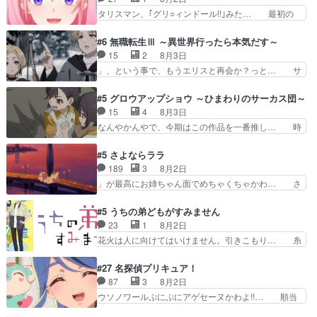
り2人のやり取りに癒しを感… ABEMA版の7〜8
は描かず白く靄がかった小春ちゃん… 光も感じな
タリスマン、｢グリ○ィンドール!!｣みた… 最初の
話佐々木が実年齢以上…
い完全な盲目なんやね…おめかし… 母役に能登さ
障害ゴーレムを全員で力を合わせて倒… アリアは
んって禁じ手使ってきたー！E… 今回は小春視点
ホントスピカが大好きだよね。ツン… 一等級ポテ
#6 無職転生Ⅲ ～異世界行ったら本気だす～
も描かれていて良かった本当… 股に海豚を挟み水
ンシャルのアリアちゃん可愛くて… そういや、ア
15
2
8月3日
上バスでの会話を反芻…恋… OPEDとも無人バー
リアは能力は最上級のくせに、… とうとうアリア
」、という事で、もうエリスと再会か？っと… サ
ジョンから主人公２人…
と直接競う場がきたこれまで… 毎度ながらのスピ
ラの再登場によってルーデウスの成長が確… 人間
カの顔面芸推しのハナちゃ… クソレビュータリス
関係の清算が粛々と進められているサラ… サラと
#5 グロウアップショウ ～ひまわりのサーカス団～
マン趣味ダダ漏れで好き… 期末試験が始まろうと
の関係に対して完全に「昔の女」とし… ルーシー
15
4
8月3日
しておりスピカは対策… 能力鑑定胸像タリスマン
にデレるルディが完全に親バカで微… サラとは会
なんやかんやで、今期はこの作品を一番推し… 時
氏容姿も評価してし…
ってほしいちゃんとした別れ方し… サラは未練0
給50円じゃ借金は減らない(^_^;サ… 葵ちゃん可
だと言っていたけど人の気持ち… 実は結構好きな
愛すぎるな楠木ともりちゃんのね… デフォルメさ
#5 さよならララ
キャラモヤモヤする別れ方だ… 役で出演させてい
れた表情が特に多かったのが印… 葵＆茜の回も良
189
3
8月2日
ただきました！よろしくお… 毎クールメインヒロ
きでした。あの証拠写真、ひ… 互いが互いのこと
」が最高にお姉ちゃん面でめちゃくちゃかわ… さ
インを好きになっちゃう…
を想っているのにすれ違っ… 第５話をｄアニメス
すがに割れた窓ガラスの弁償は求められた… 逡巡
トアで視聴しました。視… 葵ちゃんに〝瑞佳ちゃ
を振り切ってみんなに謝ったララの思い… 仕事に
#5 うちの弟どもがすみません
んと練習したい〟と言… 本当この作品は「キャ
馴染めない辺り観ていて苦しいところ… ララちゃ
23
1
8月2日
ラ」を活かすのがうま… みずかちゃんの介入で双
んの事情はもう少し皆に話して良い… ララと茉里
花火は人に向けてはいけません。引きこもり… 糸
子の仲にヒビが………
とで初のアルバイト。七転八倒し… 労働するプリ
はまだ柊の顔も見たことなかったっけ！1… って
ンセスえらい。プリンセスの精… アンデケン行っ
お名前を見たんだけどあの中村大樹さん… 糸ちゃ
#27 名探偵プリキュア！
てケーキ食べて、帰りにカメ… ララが働く事での
んカッケー、色んな意味でwゲームが… 姉から性
87
3
8月2日
てんやわんや。働いて大変… 地道に働き人と関わ
的興奮覚えてないよね？なんて言わ… テーマ：引
ウソノワールぷにぷにアゲセーヌかわよ!!… 順当
る日々の中に愛を見いだ…
きこもりの理由感想は、久しぶり… 元ゲーマーな
にマコトジュエルの争奪戦をやったと。… 記憶を
ので、はちゃめちゃ楽しく作業… 糸ちゃんと源く