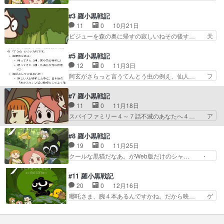
をギャオス捕獲作戦の場面… ブログを更新しまし
ャオヘイやっぱ可愛いなぁ。シャオバイの… 小黒
た!!宜しければ、是非… WEBアニメ見たのだいぶ
がひたすらかわいかった！！あと小皇と… 劇場版
#3 羅小黒戦記
前だから大筋は知…
と違ってなんともゆるゆるな世界。出… とにかく
11
0
10月21日
かわいいアニメだった！小白いい子… エンディン
ビジューを森の奥に帰すの寂しいねその後す… 天
グのAimerさんの曲始まった… webアニメ版、待
気予報がまさかの訪問式wビデューとのお… 清凝
望の吹き替えですわね。… webアニメが日本のテ
との出会い、火借岩、誰もいない藍渓鎮… ブログ
#5 羅小黒戦記
レビで、日本語で見… 日本で日本のテレビで日本
を更新しました!!宜しければ、是非… らんけいち
12
0
11月3日
語で見れるのやば… ﾍｲｼｮほんとに可愛い。マンシ
ん、ろうくん、げんり、ちんにん… 藍渓鎮の寂し
阿玄がさらっと言うてんとう虫の例え、仙人… フ
ョンから落…
く静かな、美しい街並み昔は賑… 小白ちゃんアゲ
ェンモーの情緒よw小さくなったシャオヘ… ブロ
ンが仙人であることは知って… Cat.8からCat.10
グを更新しました!!宜しければ、是非… （阿根・
#7 羅小黒戦記
までシャオヘイ… 天明珠関係でシャオヘイが追わ
玄离回でもある）粉末ちゃんは何度… (Cat.14-16
11
0
11月18日
れてた意外な… 「今期の新番」アニメの話か
話)殺伐としたはじま… 可愛い絵柄だけど、テー
スパイファミリー４～７話不滅のあなたへ４… ア
な…？と思った…
マはけっこう重く命… 重いお話だったけど所々で
ークナイツもそうなのですが巨大パネル・… なん
映画１を思い出す… 「善悪は主観的なもの」とい
かボーッと見てたら結構話についていけ… 妖精会
#8 羅小黒戦記
う価値観は、こ… めちゃ良かった〜小さくなるの
館のあれこれが凄かったし妖精達の争… ブログを
19
0
11月25日
はオタクの夢… このあたりから本国版で観れなく
更新しました!!宜しければ、是非… あと設定追い
クールな黒猫だなあ。がWeb版だけのシャ… ・
てまっさら…
かけたいんだけど、どこから追… アーミヤドクタ
なんで墜落してるの？・助けてる男の人だ… ゲー
ーリー先生アーワイフーアク… 大好きなイベント
ムイベントのくだり面白いし、例の精霊… 使われ
#11 羅小黒戦記
（ゲムショ？コスプレイヤ… モザイク多めで爆笑
てないし、妖精もいない元々あったの… WEB版
20
0
12月16日
した。シャオヘイが見て… まー、版権とかの問題
は40話までビリビリで1回しか視… 大怪獣空中決
哪吒さま、腕４本あるんですかね。だから映… ゲ
もあるし、かなり前だ…
戦』をギャオス捕獲作戦の場面… アゲン達の脱出
ーム内のキャラ相手とはいえ、殺すではな… 時間
方法が賢すぎて凄い(語彙力… 大怪獣空中決戦』
が来てシャオヘイへの新たな任務確認。… 妖精が
をギャオス捕獲作戦の場面… ブログを更新しまし
統治する神権国家があるとかの現実情… 伝説の