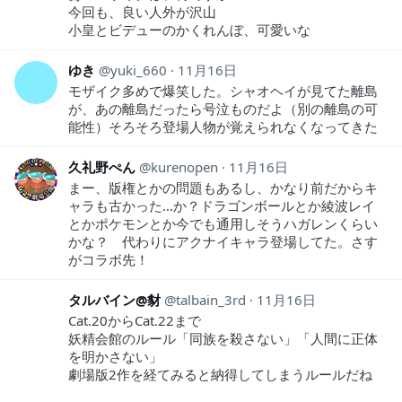
今回も、良い人外が沢山
小皇とビデューのかくれんぼ、可愛いな
ゆき
yuki_660
11月16日
モザイク多めで爆笑した。シャオヘイが見てた離島
が、あの離島だったら号泣ものだよ（別の離島の可
能性）そろそろ登場人物が覚えられなくなってきた
久礼野ぺん
kurenopen
11月16日
まー、版権とかの問題もあるし、かなり前だからキ
ャラも古かった…か？ドラゴンボールとか綾波レイ
とかポケモンとか今でも通用しそうハガレンくらい
かな？ 代わりにアクナイキャラ登場してた。さす
がコラボ先！
タルバイン@豺
talbain_3rd
11月16日
Cat.20からCat.22まで
妖精会館のルール「同族を殺さない」「人間に正体
を明かさない」
劇場版2作を経てみると納得してしまうルールだね