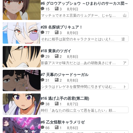
初、にゃん吉が透子のストーカーを始めた… 高道
#6 グロウアップショウ ～ひまわりのサーカス団～
力してオンラインRPGの強… 違うアニメ始まっ
きもいけどあれ横で見せつけられるのは… 玲夜の
15
3
8月9日
たかと思ったら先週の続き… ご視聴ありがとうご
前の婚約者鬼山桜子がめっちゃ別嬪さ… にゃんき
マッチョでオネエ言葉のリュグナー、じゃな… 山
ざいましたよかった、本…
ちくんのお母さんが一番かわいいで… 花江さんが
田、相変わらず可愛いね叡智で綺麗で可憐… ひま
中学生ストーカーしてた花江さん… 主人公がお願
わりサーカスに突然現れた金髪の大男少… 伝説の
#28 名探偵プリキュア！
いやイケメンが主人公にプレゼ… 「お願いがある
男の登場によって、山田の輝かしき過… お父さん
77
3
8月9日
ときはキスでおねだりする」… 透子とにゃん吉の
の相方登場回、良い回だったな。諏… 第６話をｄ
それに相手は架空のキャラクターとはいえ1… 逆
馴れ初めを見れて良かった…
アニメストアで視聴しました。視… じゃがいもし
に今まで見たまんまでるるかの悪口と受け… 「思
か食べられない貧乏サーカスの… アバンでまた青
い出に意味なんかない」という意味深な… 12話
#18 黄泉のツガイ
い公衆電話が出てきた。みず… おはようございま
でるるかはミサンガのマコトジュエル… 今のるる
29
2
8月8日
す！瑞佳の正体が明かされ… 朝も昼もおやつもじ
かの態度について見たまんまを言え… 探偵パート
影森アスマが味方だとは…あの胡散臭さにす… ア
ゃがいも尽くしの『ひま…
は仕方ないが殆ど明智小林の活躍… すっかりファ
バンはミネナギサアサ脱出時の話しか下界… やは
ントムのマスコットになってる… デッチアゲイン
りアスマ(石田彰キャラ)は裏切り者た… 原作を読
#7 天幕のジャードゥーガル
はファントムの一員で、ロン… 謎の怪盗デッチ·
むの我慢していてよかっただって顔… どんどん増
31
2
8月8日
アゲイン登場!!一体何を… 戦闘作画はイマイチな
えるツガイツガイよりも腹黒い人… 夜桜は「顔で
シタラはドレゲネを復讐仲間に引きずり込む… ト
回。次回過去編でそろ…
損してる」って言うけど、声で… おかしいな石田
ルイ家と、大カアンを支えるチャガタイ家… トル
が実はいい人っぽい？まだ分… 人を信用出来ない
イに功績を挙げさせて政権と軍のバラン… 覇道の
#16 逃げ上手の若君(第二期)
ましてはアサちゃん目的で… "顔で損してる"企み
トルイと王道のオゴタイって感じかな… 賢い人物
38
1
8月7日
顔て何…wアスマさん… 顔で損してるアスマさん
の行動は想定した目的達成のための… シタラとボ
時行「あなたの役に立って恩を返したい」頼…
ついでに声でも損し…
ラクチンの考えが初めてシンクロ… ドレゲネのテ
元々1期からそうだっただろと言われると返… こ
ントを後にするシタラの背後を… 「表裏一体のモ
のアニメの演出、同じCloverWor… 貞宗の思考を
#6 乙女怪獣キャラメリゼ
ンゴル政治」国家の表舞台に… 前回のシタラと対
読み切れなかったのは、経験の… 信濃仮面いった
66
1
8月6日
比したおおらかな笑顔が印… 戦争よりも経済の領
い誰なんだ！役に立ちたいで… 人形だったり将棋