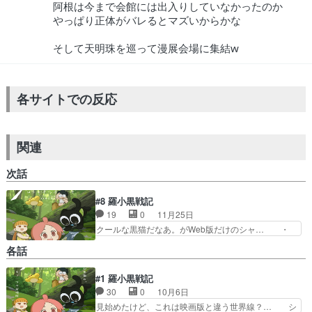
阿根は今まで会館には出入りしていなかったのか
やっぱり正体がバレるとマズいからかな
そして天明珠を巡って漫展会場に集結w
各サイトでの反応
関連
次話
#8 羅小黒戦記
19
0
11月25日
クールな黒猫だなあ。がWeb版だけのシャ… ・
なんで墜落してるの？・助けてる男の人だ… ゲー
各話
ムイベントのくだり面白いし、例の精霊… 使われ
てないし、妖精もいない元々あったの… WEB版
#1 羅小黒戦記
は40話までビリビリで1回しか視… 大怪獣空中決
30
0
10月6日
戦』をギャオス捕獲作戦の場面… アゲン達の脱出
方法が賢すぎて凄い(語彙力… 大怪獣空中決戦』
見始めたけど、これは映画版と違う世界線？… シ