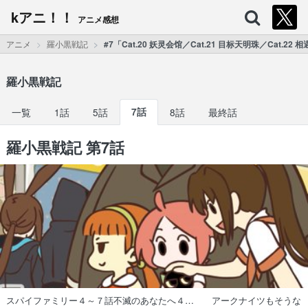
kアニ！！
アニメ感想
アニメ
羅小黒戦記
#7「Cat.20 妖灵会馆／Cat.21 目标天明珠／Cat.22
羅小黒戦記
一覧
1話
5話
7話
8話
最終話
羅小黒戦記 第7話
スパイファミリー４～７話不滅のあなたへ４… アークナイツもそうな