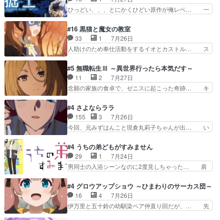
話がしたい作品じゃないの… 第４話感想：その口
役で出演いたしましたみんなのア… 恋太郎ファミ
ひっどい、、、とにかくひどい原作が俺レベ… 一
止め効果あるかな？ミミ…
リーがガチでアイドルに挑戦！… ギャグギャグし
般人が巻き込まれることもあるのか結構面… 久野
くもド直球で泣ける回来たな… 【完全初見】100
美咲さんと言えば幼女！アイマスの市原… 遼河は
#16 黒猫と魔女の教室
カノGirlfrien… 『アイドル伝説恋太郎ファミリ
目的の為には人命も軽視するタイプの… 4つのス
33
1
7月26日
ー』にて「ア… 安木路佐ウル子役で出演いたしま
キルが揃う。広い墓を捜索中、遼河… 村正はそん
人助けのため奉仕活動をするイオとカストル… ス
したクォリ…
なおどろおどろしいエピソードあ… 気持ちよくし
ピカも大概怖がりだけど、カストルが更に… イオ
ようとしてるのはわかるけど。… 韓国ご自慢の俺
とカストルの共通点は、魔法の制御が出… 椋鳥の
#5 無職転生Ⅲ ～異世界行ったら本気だす～
レベのアニメ制作を日本に奪… 予言で正体がバレ
大群て…住民から迷惑がられてない？… キングコ
11
2
7月27日
る、もう騙し討ちは出来な… 村正の墓、アニメで
ングor進撃の巨人牡羊座のアルデ… スピカ・イ
念願の家族の食卓で、ゼニスに起こった奇跡… キ
見ると一杯で怖いな。ア…
オ・カストルという組み合わせ。… 有り余るパワ
スをせがむロキシーが可愛い過ぎ！妹達へ… エリ
ーが制御出来ない誰かの為に力… スピカの放り込
ナリーゼの悪魔の囁きwクリフとエリナ… 悪魔の
#4 さよならララ
みかたが雑になってきてるな… イキりカストルは
囁きやめてくださいwおい、1番重要… ゼニスも
155
3
7月26日
怖がりやったかあスピカな… 鏡の世界への突入と
感情が出てきてて良い方向に進んで… 第５話を
今回、元みずはんこと現倉丸莉子ちゃんが出… い
新たな依頼サブタイトル…
ABEMAで視聴しました。視聴に… クリフとエリ
や、これけっこうおもしろいかも知れん。… 王子
ナリーゼさんが夫婦になり、ノ… エリナリーゼ様
様とは...本当の愛とは...なんぞ… テンポの良いボ
#4 うちの弟どもがすみません
相変わらずで草ルディ君釣り… ルーデウスにシル
ケとツッコミで笑わせつつ、… この作品、ストー
29
1
7月24日
フィエットとロキシーとの… 離れ離れになったり
リーにも登場人物にも全く… 家で机に向かってる
男同士の入浴シーンなのに2度見しちゃった… 肩
別れがあったり絶望の大…
時の貧乏ゆすりとか、ラ… お姉ちゃんと話せ
ひじ張って素直に言葉が出てこない糸と源… 蛙を
た！！！！し、また1歩進… ヒメカの最後の言葉
散歩って逃げるよね！糸と類を助けよう… 類の面
#4 グロウアップショウ ～ひまわりのサーカス団～
に、ララは何を思うのだ… 息をするかのように3
倒見るのが1番大変そう糸は誰とでも… 源くんを
16
4
7月26日
話まで視聴。2026… ララの王子様探しが本格的
甘えさせるまでの糸と周りの出来事… 源くん、甘
伊万里と五十鈴の幼馴染ペア仲直り回だが、… 先
に動き出した回。…
えちゃうぞ宣言。思ったよりラブ… 糸ちゃんのま
週の雫スヴェトラーナ回に続き、今回は伊… い
っすぐな言葉、わたしも原作を… 主人公が当初の