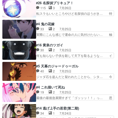
や、これ素晴らしいコメディアニメだな。… 水着
#26 名探偵プリキュア！
目的を忘れてますますヤング… でも央太と親しく
回なのにビキニじゃない！これは時代背… 今回は
115
3
7月26日
するのは嫌。世話を拒んで… ゴメス（カエル）外
推しの吾野伊万里ちゃん担当回。これ… 伊万里さ
転スラもいいところやけど名探偵のほうがき… 特
で散歩させてたのか(*…
んの手品回であり水着回ね。瑞佳ち… 売り上げが
に板野サーカスはプリキュアで見れるとは… あん
上がっても借金返済へで何故か海… 父親のスパル
なはプリキュア仲間には自分が未来から… の活
#4 鬼の花嫁
タ教育のせいで瑞佳がヒモカス… 伊万里ちゃんの
躍、敵を圧倒ってのはおおよその流れだ… キュア
33
2
7月25日
人前での苦手意識を抱えなが… 第４話をｄアニメ
エクレール初変身＆初戦闘。プリキュ… キュアエ
実際にこんな感じで運命の人に気付けたらい… 柚
ストアで視聴しました。視…
クレールは強いが力を制御できない… キュアエク
子は玲夜の屋敷に住む事になり使用人達は… 運命
レール可愛く最強つよい!!!!… 緊張感があるけどピ
の花嫁は一見すると甘い夢、理想の天国… 玲夜さ
#16 黄泉のツガイ
ッコロで始まってちょっ… バカおもろいやん
んのご両親の登場ですこの世に数多い… 玲夜のお
30
2
7月25日
www実質まどマギやんけ… しかも実質的にエク
父さんが石田彰だったことに驚きを… 主人公自分
何も知らない子供を殺して天下を取るような… イ
レールが倒したビルであ…
の立場わかって無さすぎやしまた… ヨミツガと
ワンの刀が斬った者の中にまさかの…影森… 激し
BLEACHは完全に豪華な展開… 透子ちゃん、柚
いバトル回の最後に、予想外の引きシン… これっ
#5 天幕のジャードゥーガル
子にも優しいし可愛いしこの… ユキノさんから玲
て作者が描きたいのは"ユルの物語"… デラさんの
40
2
7月25日
夜の父親の話で、そのイメ… あやかしの頂点に立
秘密がちょっとわかった回、正直… 左さんと刀持
ジャダ石を盗んだと疑われたことから、シタ… 今
つ鬼龍院家の現当主が息…
ちさんが対決♪あとどこぞのじ… 何処も彼処も言
回のシタラは表情が豊かで、モンゴルでの… だい
ってる事が全部嘘じゃ無さそ… 戦況が目まぐるし
ぶややこしいことになってたオープニン… テンポ
#4 これ描いて死ね
く動いていてずっと胸が熱… 同時視聴｜
も良いし毎話良いところで引くから全… 盟友ドレ
19
2
7月25日
DaemonsRealm｜リア… これまで騙していた東
ゲネ后との出会い。次週のドレゲネ… さて、登場
最後の最後急展開すぎて「ゴッッッ！！」っ… 思
村を捨てて新郷家に来…
人物多いけどついていけるのか私… 今回は遂にド
ってた以上にセリフとかしっかりした漫画… 今回
レゲネ登場という話彼女の在り… チャガタイ兄さ
は泣かなかった！漫画描きのハウツー回… この作
#14 逃げ上手の若君(第二期)
んがめっちゃ可愛かったなド… まさかの展開にめ
品はこういうのをズバッとキメるの上… 藤子不二
34
1
7月24日
ちゃくちゃテンション上が… チャガタイの所へ密
雄に親しんだ人にはとてもフィット… 赤福のヌル