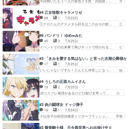
今回輝いたもう一人の亜也子天然「武闘派」… 今
偵に行ったはずがドレゲ…
ヌルした動きとかネームを褒めら… 漫研が気にな
回は強敵小笠原貞宗と時行の対面内容盛り… 言い
って仕方ない先生がかわいい。… 漫画のノウハウ
逃れすら逃げ上手亜也子のアシストに支… そう
#4 乙女怪獣キャラメリゼ
から新たな仲間まで。本作品… 今回エンディング
か、亜也子もまだ9歳なのか‥ときゆき… 「亜也
99
1
7月23日
テーマが流れるのが早い（… この作品の世界に
子のドキドキ・大作戦！・長寿丸を一… 目玉と耳
①クロたんのデスメタル好きはこのおぢの影… 三
も、一応デジタルという概…
を相手に言葉で繰り広げる戰もノラ… 時代設定ど
石さんのキャラなんかミサトさんっぽいな… なん
うなってる笑目力が強すぎて睨ま… ときメモ画面
か好きになれんキャラだなぁ作品もイン… 相変わ
#6 バンドリ！ ゆめ∞みた
からのいらすとやは草だった。… 今回は亜也子回
らず生物学者には見えないわね響野君… 正体を知
45
3
7月25日
でしたね頼もしさと乙女らし… 貞宗、キモいギョ
らないのにどちりも肯定してくれた… 黒絵がハル
イベントでの出来事で再びネットで叩かれる… ビ
ロ目としか思ってなかった…
ゴンになっても、南を助けて大事… OPにデスボ
オラの次の一手が動き始めました。それに… ビオ
入ってるのは黒絵がデスメタル… 黒絵が男で唯一
ラがまじで何がしたいかわからん！先生… 陰キャ
#3 「きみを愛する気はない」と言った次期公爵様が
心を許す、母の友達である光… 黒絵の可愛さレベ
の間合いにスルっと入ってきて相手の… ビオラが
17
1
7月25日
ルが止まらない。南くんと… 黒絵の母とのやり取
都子さんを籠絡しに来ててやばいぞ… マネージャ
いいじゃないですか！どんどん仲良しになっ… 結
りでエヴァの加持さん思…
ー現実版初登場！バレーボールに… 藻掻きながら
婚初日で君を愛する気はないものはやはり… 今期
前に進もうとするあられと律少… ビオラスマイル
の恋愛系で1番これが好き。愛する気は… 今晩
#4 うしろの正面カムイさん
で相手の緊張を解く相手の共… たまったアニメ
は、2130頃からシンデレラガールズ… 公爵の妻
19
2
7月25日
50本だってｗ今日も帰った… マネージャー実在
なのに着てる洋服がシンプル。テー… まあ、これ
JSコスプレ無理があるけど口裂け女寄って… 小
した大逆風のハズなのに全…
は見なくていいな。むしろ判断が… 自分でも気づ
学生コスには無理あるぞ。そのベットの下… シヅ
くほど嫉妬してる様子は可愛い… 次期公爵様がな
カちゃんがヤバすぎてボキキしそう(ぇ… 口裂け
#3 炎の闘球女 ドッジ弾子
ぜかヒロイン化していますデ… 【今夜のアニメA
女って人を襲うって知らなかった…ポ… そのスタ
19
1
7月24日
は…】前向き没落令嬢×こ… 「ぼやっとしてたら
イルで小学生ファッションは口裂け… 相変わら
小仏珍子cv前田佳織里トリガーフラッシュ… 宇宙
菜園の領地の外まで開墾…
ず、尺の都合なのか原作漫画の細か… 除霊士カム
背景でナレが始まり音楽が1本引きギタ… 珍子を
イと助手シヅカのエッチで笑える… 今回はかつて
いたぶってるのか！？Cパートで懐か… 普通にド
#3 骸骨騎士様、只今異世界へお出掛け中Ⅱ