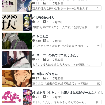
昭和キッズを恐怖のどん底へ突… 現代で有名な口
ッジが激アツ。いや羽仁衣が初めて… 優谷優の声
11
1
7月24日
裂け女登場！お市ちゃん、ポ… ろくろ首の除霊シ
優に「ちんこ」って言わせてて興… 珍子ちゃ
凄え料理だな酔いどれターキーwとりあえず… ２
ーン「悪霊退散」のパチン…
ん………！！！！？！先週に引き続… これは意図
期第３話感想：まさか最初に出て来た兄妹… 妹想
的に1～2話でスルーしたことだ… これは本作に
いの良いお兄ちゃん！！現場も楽しかっ… 第３話
#4 LV999の村人
限ったことでなく、最近のアニ… 東山朱莉
をｄアニメストアで視聴しました。視… ローデン
50
1
7月23日
（AkariHIGASHIYAM… こんなに可憐で可愛い泣
王国ホーバン領を訪れたアーク一行… 1期に引き
魔物1万体に主人公が一人で戦いを挑む流れ… 前
き虫メイドが僅か3…
続き２期にも出演させていただけ… 1期の頃から
半は魔族へ恨みを持つだろうパルナの強い… 両親
思ってたんだけどヒロインのエ… 依頼を受けて問
を魔物と人間に殺された鏡の生い立ち。… 勇者た
#4 ヤニねこ
題解決特筆する事は無いが、… 今週もありがとう
ちを信じてアリスを預ける、鏡を信じ… 勇者パー
149
4
7月23日
ございます耳がヒクヒクな… 時計台に登ってるの
ティが仲間になった！？会話が通じ… 鏡の過去、
そしてカンサイがかわいい字書きネコのモジ… カ
見ると挟まれないか心配…
辛すぎて胸が苦しくなりました…… 最初、勇者パ
ンサイねこさん、魅力的な姿と表情が可愛… お前
ーティは対話すら拒んでいたが… ちょ、またタカ
は『ちんこ』によってリミッターが外れ… 今回は
#3 スーパーの裏でヤニ吸うふたり
コちゃんの性別が間違えられ… 鏡の両親がモンス
汚い要素あまりなく普通にギャグアニ… あとアイ
47
2
7月23日
ターと人間にそれぞれ命を… 胸が苦しくなるほど
キャッチが釈迦だったの本当に最高… まー、今回
もうこの2人は立派な大人なんですが画像で…
鏡くんの過去がとても残…
もコンプライアンス違反にどこま… 達郎のオチに
色々と察して見守る店長さすがです。そして… こ
は笑った慣れてくるとオチの出… 「君が下品なア
こ叡智でセクシー！ミストふっかけて嗅ぎ… あい
#4 令和のダラさん
ニメが好きでも大丈夫だよ」… あんな事こんな事
かわらず山田さんと田山さんが同一人物… 今さら
87
4
7月23日
いっぱいさせられちゃうこ… 妹ネコちゃんのバー
だけどずとまよのOP合ってるね。首… 佐々木と
薫くんに「過去の話を絵で教えて」って頼ま… 薫
ガーにタバコ入ってるの…
田山さんにロマンスの香りが漂って… 佐々木さん
にとってダラさんはもう一人の…おっぱい… 遂に
と田山さんのやり取り見てるこっ… 二人の関係が
シリアス展開になるかと思ったら全然そ… 薫が通
#3 対ありでした。～お嬢さまは格闘ゲームなんてし
「ただのヤニ仲間」から「ちゃ… 田山から消臭ミ
うは応神町立応神北小学校一方、日向… 思ったの
27
1
7月22日
ストを戴いてお礼返しをして… からかったつもり
と違う刺客出てきたwwただ関西弁… とエピソー
スト6、わたし、遥ちゃまと遊んでるから、… 新
なのに、思いもよらない佐…
ドの進みにおどろくけど、気持ち… ①作文の定番