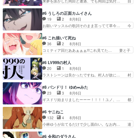
来夢を誑かした岡田と遭遇、でも岡田は気付… 自
域をその視野に入れてい…
だったり、諏訪神党の三大… ・これ罠じゃない
分も相手の容姿しか見てなかったと気付き… みん
の？・砦を捨てるって同盟… 合戦における伝令の
なからのメイク道具が、らいりーさんを… らいり
#6 うしろの正面カムイさん
意味。特に諏訪の地は山… 薄々思ってたけど実写
ーの影響で理想に向けて努力する黒絵… コングと
19
2
8月8日
パートに対する熱意が… 亜也子ちゃん面白い親父
ゴ〇ラの怪獣大決戦!?w黒絵の友… らいりーが己
お願いマッスルの歌詞そのまま言ってて草今… 今
さんが無事で良かっ…
のルッキズムと相対する話とし… らいりーさんが
日も1日お疲れ様でした～バタバタしてて… 霊を
容姿の美醜でしか人を見ない… 校外学習で奥多摩
大量に成仏させた ジェットババアの亜… 1日で
#6 これ描いて死ね
の小河内ダムに来た黒絵た… ライリーが好きだっ
6人は流石絶倫カムイ婆もしっかり抱… 今回は交
36
2
8月8日
たクズ男ハルゴンが懲ら… メイクでちょっと勇気
通悪霊の除霊ツアー。Aパはいつも… 前半の霊カ
コミティア回だああぁぁぁ!!!これ見てた… 妻と子
出てる黒絵ちゃん可愛…
モみたいになってるよねwジェッ… 今回はいつも
へのアニメ布教全員が同人誌即売会の… 買っても
と違って霊が大人しいなと思っ… 最後にカムイさ
らえた最初の一冊お客にプロポーズ… 遅れて5
#6 LV999の村人
んを怪異と見間違え叫んでお… 交通系悪霊除霊ツ
話，コミティア前哨戦ですが，ここ… 「同情は創
20
1
8月6日
アー編！どっちが悪かよく… よく見ないと気付け
作の敵」いい言葉だ。でも応援す… 東京で開かれ
ラストシーンは良かったですね。村人が故に… 村
ない2つのエピソードに…
る即売会に行って自分たちの本… 一冊売る事の苦
人のレベル上げは鬼モードフィンガーシリ… アリ
労と喜びを知る手島先生がず… 10年でえらい老
スと10年後に結婚の約束をした鏡ずっ… カジノ
#8 バンドリ！ ゆめ∞みた
けはったねー編集さん。同… 自分の妄想を買って
スタッフ募集するも集まらない更に追… 王命でク
23
3
8月6日
くれる人がいるというも… 初めて自分の漫画が売
ルルの監視をすることになったデビ… 最強の村
ギスドリ始まりましたーーー！！！！ユノ、… 都
れた時の感動、懐かし…
人・鏡との出会いで少しは変わった… やはり何か
子さんがめっちゃ情緒不安定になってて怖… 超回
悲しい過去がありそうな。鏡のも… パルナの魔族
復を見守っていかないと、ですね！！み… 開幕聞
#6 ヤニねこ
への恨みは根深そうやね姫を舐… 新キャラが登場
き取りスタッフに定治いなかった？ま… ののちゃ
132
4
8月6日
早々変態扱いされてる件。タ… まだまだお元気そ
んのお手当てはお節介だったりする… ビオラの立
小林ゆうが出てるだけで少し面白い。なお内… 達
うなお声で……不意打ち過…
ち回り害悪すぎるお近づきの印が… ・律っちゃん
郎が獣人に◯◯◯される強制百合を期待し… ヒグ
明るくなったね♪・メンバーの… 一難去ってまた
マドンってなんなん！？人見知りっぽい… なんな
#6 令和のダラさん