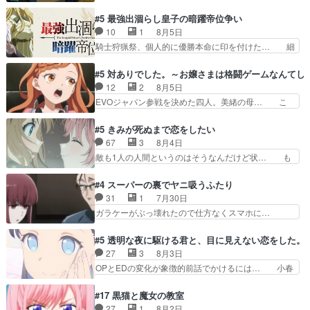
ャミングも伏線になるかと思った回想シー… フチ
だよね。ただでさえ幼女… 「餌になってもらわね
コマだいぶ理性持ち始めた。この世界の… 原作読
#5 最強出涸らし皇子の暗躍帝位争い
ばならぬ」って言葉に… ゼートゥーア左遷によっ
んだのもう何年も前なのに、覚えてる… コイルの
10
1
8月5日
て参謀本部の連携が… 緊張感ある戦闘描写とギャ
汚職を突き止めるべくバトーの指導… やまとん1
騎士狩猟祭、個人的に優勝本命に印を付けた… 細
グ今週の『有能な…
号はどこの部分で使うのだろう？… 日本とロシア
かい設定を考えるのが面倒な時は古代魔法… エル
が絡む政治の話かつ色々な用語… 第５話を
ナがチートすぎる笑アルは最初から自分… プラネ
#5 対ありでした。～お嬢さまは格闘ゲームなんてし
primevideoで視聴しまし… 前回同様『イノセン
ット・ウィズ展開アツいな「騎士狩猟… 麦茶どこ
12
2
8月5日
ス』を含む押井・神山版… 第５話「EPISODEラ
ろかタイトル通り麦茶の出涸らしぐ… 第５話を
EVOジャパン参戦を決めた四人。美緒の母… こ
ストの母親の気持…
ABEMAで視聴しました。視聴に… 復讐に燃える
の作品に唯一足りないと思ってた(無くて… 見た
吸血鬼兄弟の弟ですいいキャラ… クリスタ皇女
目は気品溢れてるのに中身は…美緒ママ… テー
#5 きみが死ぬまで恋をしたい
が“萌え”なのでこの娘が皇帝… ウサギ好きそうな
マ：格ゲー大会に行くには？感想は、美… 大会を
67
3
8月4日
王女殿下がかわいい。幼馴… ついに始まった狩猟
前に格ゲー熱が高まる一方、百合の本… 東京で開
敵も1人の人間というのはそうなんだけど状… も
祭。エルナの活躍で上位…
催される格ゲー大会に参加すること… Japanに向
う着れないからってどういう意味だろうな… ミミ
けて外泊届にサインをもらっ… 長崎から大会のた
を人間に戻して欲しいでも自分達が代わ… ご視聴
#4 スーパーの裏でヤニ吸うふたり
めに東京へ!/でも観光よ… 旅の支度全部やってく
ありがとうございました見るたびに切… 誰かと思
31
1
7月30日
れる先輩、なんだかん… 第５話をｄアニメストア
ったらちゅー先輩か。しれっと相方… 第５話感
ガラケーがぶっ壊れたので仕方なくスマホに…
で視聴しました。視…
想：コ□した相手にも家族や…､戦… つらい回
佐々木さんとは同い年くらいに思ってたけど… や
だ……つらすぎる……。エスタ先輩… 今週のシー
はり出オチ感が否めず、エピソードの打率… 田山
#5 透明な夜に駆ける君と、目に見えない恋をした。
ナとミミも可愛かった2人の関係… 確かに相手に
さんが佐々木さんに沼っていく…こんな… 佐々木
27
3
8月3日
も家族や大切な人はいるけど、… 白シャツが作業
さん、腕フェチなんですね笑最近まじ… 佐々木が
OPとEDの変化が象徴的前話でかけるには… 小春
着みたいなもんなんですかね…
ガラケーからスマホに変えるって、… もうドラマ
の透明なモヤのかかった世界。どんな女… そう
版孤独のグルメファンコンテンツ… 「お腹冷えち
か、こんな風に見えてるのかぁ。かける… 完全な
#17 黒猫と魔女の教室
ゃわない？佐々木さんの優しさ… 先行で見た時よ
両片思いになりましたねぇ…OPとE… 余計な物
27
1
8月2日