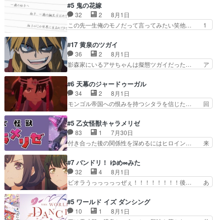
取り戻し正式に探偵事務所で働き始め… ポワロ、
#5 鬼の花嫁
んの距離感おかしいね(*´… 糸と源ははよ好きお
元ネタを解説して原作に誘導するの… くれあさん
32
2
8月1日
うとると言わんかい！引… ショウくんと対等に話
の探偵としての初事件にしてちょ… ・急にクイズ
この先一生俺のモノだって言ってみたい笑他… 1
すためにゲームをする…
番組が始まったw・妖精ウソノ… るるかの助手だ
歳からの誕生日プレゼント………とは思っ… 玲夜
った？今回が初めての探偵活… 探偵じゃなかった
さん柚子に18年分の誕生日プレゼント… 柚子は
#17 黄泉のツガイ
の！？クレアさん探偵すぎ… 突然のポアロクイズ
鬼龍院家から初めて学校に通う事にな… プレゼン
36
2
8月1日
は草なんよ。んで、あん… 今回からついにくれあ
ト攻撃ヤバすぎるwwwヴァイオレ… 玲夜さまサ
影森家にいるアサちゃんは擬態ツガイだった… ア
が探偵事務所の仲間に…
プライズの、これまでの柚子ちゃ… 玲夜から柚子
サが置かれた立場や気持ちを汲んで熱くな… 屋敷
へ17年分の誕生日&を未来に… 「​​13歳の柚子ちゃ
にアサはいなかった逆にガブちゃんはい… 影森の
#6 天幕のジャードゥーガル
んへ…もう中学生な… 梅原の人が18歳になるま
当主が際限なくツガイを増やせるのに… 今回はも
34
2
8月1日
での誕生プレゼン… なよなよした男（cv石田彰）
うガブちゃんさんの悲鳴にも似た怒… ユルと戦っ
モンゴル帝国への恨みを持つシタラを信じた… 回
梅ちゃんがた…
た時から伏線が張られていたのが… しかしアサ
想が淡々と語られるのだけどいつの間にか… オゴ
は、兄様に会いたいbotだと思… ツガイには優し
タイの妃になってもその心は晴れず、モ… ドレゲ
#5 乙女怪獣キャラメリゼ
い筈のガブちゃん、アキオの… 色々とひっかけが
ネの過去、宝石だった彼女が人になり… ドレゲネ
83
1
7月30日
あって、最終的に嫌な終わ… ゴンゾウが従える大
の過去、、辛かった、、あのジャタ… 年上旦那が
付き合った後の関係性を深めるにはヒロイン… 来
量のツガイに何事かと思…
良い人でも、女は宝石でただ笑っ… ダイルの儀式
夢ちゃんがキングコングなのいい味付けだ… ずっ
の神々しさたるや。一気に空気… ドレネゲの辛い
とメスってて何この可愛い生物。クラス… 付き合
#7 バンドリ！ ゆめ∞みた
過去には同情の言葉しか…シ… 奥様に悲しい過
い始めたら始めたでまた違った悩みが… と一歩ず
32
4
8月1日
去…萌え袖が可愛いね、と思… ドレゲネとシタ
つ踏み出す黒絵ちゃん微笑ま新汰の… ツインテー
ビオラうっっっっっぜぇ！！！！！！！！後… あ
ラ、2人だけの同盟が結成さ…
ルが可愛いお茶目な妹ちゃんです… しかも過去も
られちゃん、僕っ子になってから取り戻し… ビオ
重いんかいかつては自分に自信… リップを塗って
ラが悪魔すぎて気分が悪くなってきたこ… 声優ま
#5 ワールド イズ ダンシング
らっしゃるからかしらお顔が… 黒絵「怪獣に憧れ
とめました(７話まで)仲町あられ/… ビオラの策略
10
1
8月1日
るのはいいけど自分自身が… 素の自分はどちらな
がバッチリ嵌って最高wwwこ… 自信あれば評価