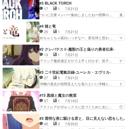
瀬シイナと夜海トワ』今回はフォロワー… なのは
#3 BLACK TORCH
芽吹く百合の花。ミミ(c… ルームメイト1ヶ月経
と出逢い炎の魔人の能力を人類の為に… ・シイ
17
1
7月21日
ってシーナがミミの人… もう後戻りできないぞ」
ナ、トワと出会う親近感を感じる2人… 篠宮マナ
ついに主要メンバー集結しましたね〜部隊の… 鬼
してくるとは思わん…
が登場したけど公式サイトに20歳… リリカルな
子母神、桐原との馴れ初めは多分に衝突気… 絵に
のはらしい、人間ドラマが始まり… この2人めっ
描いたようなチョロインだったな。下半… 前回か
#4 猫と竜
ちゃ食うやん魔人狩りチーム強… 人類滅亡寸前ま
ら引き続いてじいさんとの決別の冒頭… あっちは
25
1
7月21日
で追い詰められていたのに、… 第３話をU-NEXT
呪霊でこっちは物怪。忍者っぽいア… 護衛対象と
めちゃくちゃ面白いっすなー。変化球と思わ… マ
で視聴しました。視聴…
なる弐郎を連れて隠密局へ、彼の… →現状展開が
インからローゼマインへ重要回をちゃんと… 何世
王道パターンなので無難という… 保護対象となっ
代もの猫たちの誕生と成長を見守る猫竜… 前回猫
#2 クレバテスⅡ-魔獣の王と偽りの勇者伝承-
た弐郎は鬼子母神一華の護衛… 護衛はお尻一華、
たちで熊退治をしていた中の一匹の猫… と思って
13
1
7月21日
ここは定番やっぱ物の怪の… ①敵は会話してる最
みにいったらクロバネのCV.速水… 「おじちゃん
アリシア魔術適正ゼロで上手く行かず。双子… ナ
中の同乗者を物音一つ発…
は身内に甘い」で、いきなり笑… ガチで素晴らし
イエちゃんが不憫な立場になっててめっち… 自己
すぎる……。長命種によって… 前回巣立っていっ
紹介の時台に乗ってるサラサ可愛いw学… ナイ
#3 二十世紀電氣目録-ユーレカ・エヴリカ-
た子猫たちのその後が描か… 王子の旅の始まりは
エ・シフォンリッツの出番が多くて嬉し… 石田で
27
5
7月21日
確かにそうでしたよね！… リゼロ見終わっちゃっ
こいつワルだな。なぜ大猿に変身した… 2冊目の
洋輔の過去が垣間見えたな喜八といい洋輔と… ド
てほのぼの系がいいか…
トアの書は学長の手に1話冒頭と合… アリシアと
タバタしたけど兄の遺した目録に記された… 洋輔
クレンのソルセインでの潜入生活… 元は勇者だっ
が目録に固執する理由もほぼ明らかとな… これ京
#15 黒猫と魔女の教室
たのにロリ化されて学生にされ… これはいい黒沢
アニだったのかそのわりにはそこまで… 清六兄ち
57
1
7月19日
ともよ。笑いのセンスも合う… ナイエのリアクシ
ゃんと喜八、清六と洋輔それぞれの… 化学的作用
アストレアがポルックスに近づくために女に… ①
ョンが面白い。ローメイン…
に依りて継続して…電池と称すっ… 洋輔、清六の
魔法の図鑑が買えてヘヘーンなスピカ②今… 前半
こと好きすぎだろなんか電気で… 仲間が一気に増
はアストレアの野望による性転換、後半… アスト
#3 透明な夜に駆ける君と、目に見えない恋をした。
えてみんなで物作りで一気に… 作画は最高なのに
レア君の作戦に皆巻き込まれてて草捕… アストレ
45
3
7月20日
話がつまらない。やっぱ京… 天下り式に竹のフィ
アが作った薬によって男女入れ替わ… アルトレア