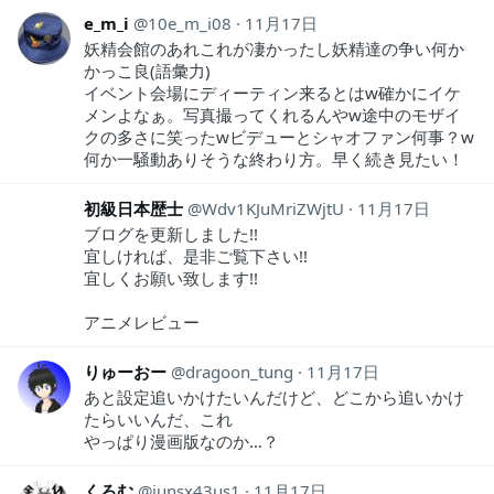
e_m_i
10e_m_i08
11月17日
妖精会館のあれこれが凄かったし妖精達の争い何か
かっこ良(語彙力)
イベント会場にディーティン来るとはw確かにイケ
メンよなぁ。写真撮ってくれるんやw途中のモザイ
クの多さに笑ったwビデューとシャオファン何事？w
何か一騒動ありそうな終わり方。早く続き見たい！
初級日本歴士
Wdv1KJuMriZWjtU
11月17日
ブログを更新しました!!
宜しければ、是非ご覧下さい!!
宜しくお願い致します!!
アニメレビュー
りゅーおー
dragoon_tung
11月17日
あと設定追いかけたいんだけど、どこから追いかけ
たらいいんだ、これ
やっぱり漫画版なのか…？
くろむ
junsx43us1
11月17日