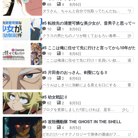
一難、律がビオラの呪縛から… 「私はあなたが嫌
ら下ネタ0じゃなかったかこんな回が… 他のエピ
66
4
8月6日
いなんです」「バンドやめ… 何が起きているの
ソードに対してマイルドな回だった… 今回はだい
ダラさん、ちゃんと自分で仇取ってたんだね… ワ
か！？次週、みゅーたいぷ…
ぶある程度抑えてる？w感じな気… アルねこ、そ
イが必死でケロロじゃないのよケロロじゃ… ロボ
うはならんやろ映画のワンシー… さっきまで生き
ットに憧れてビーム撃ちたいと…そうい… 余りに
#5 転校先の清楚可憐な美少女が、昔男子と思って一
ていたゴキブリ死んでるGP… アルねこ危険です
も凄惨なダラさんの過去ダラさんの６… 過去編は
10
1
8月6日
よね。健康的な面で··江… 酔い潰れ行き着いた江
これで一区切りかなギャグも面白い… ガンガガン
クラスの男たちのノリが軽くておもろい春希… 沙
ノ島で、朝日を眺めな…
♪薫がなんかしっかり歌ってロマ… 姉巫女の誤
紀は隼人への片思いを拗らせているタイプ… みな
算、クソみたいな嫉妬の末路よ。… 私、そんなに
もちゃんが透けブラしててびっくりして… レベル
#5 ここは俺に任せて先に行けと言ってから10年が
日頃からガンガン言うてないで… このアニメはど
のキャラが登場。相変わらず顔や体の… 隼人が春
10
1
8月6日
こに行くのだろう、面白すぎ… 姉のした事はただ
希の級友を巻き込んだイジりに動じ… 第５話を
「ここは俺達に任せて先に行け！全員いい奴… 過
単に一族を絶滅させただけ…
U-NEXTで視聴しました。視聴… ラブコメで天然
去、あとを託したロックが今、2人にあと… 木下
ジゴロというかナチュラルヒ… みなもと仲良く話
鈴奈（@0suzuna0）が【マリー… 村ごと乗っ取
#5 片田舎のおっさん、剣聖になるⅡ
す隼人を見てなぜか不安に… 無理なダイエットは
られてたら流石に気付かないか… 《漫画版少し読
19
2
8月6日
禁物だけど、なかなか結… 「これからもお手入
んだことある》エリックとゴ… ロックは敵に容赦
ベリルはしきりに加齢による衰えを口にする… 重
れ、がんばりゅ」ありが…
無くブスっといくから気持… 勇者パーティー再結
ねた歳のせいにしていた限界を超えて命の… いい
成して先にいけで激アツ… 爆縮、幻覚、主人公結
んじゃないですか。魔物の群を発見した… アマプ
#5 幼女戦記Ⅱ
構エグいことするよな… ねぇ猫耳ガール、敵の根
ラにて視聴終わり！サーベルボア討伐… を言い訳
62
2
8月5日
城に乗り込む事を同… 世もや替えが利くと復活P
にしたくないものですねwボア狩り… 先生として
ブログを更新しました!!宜しければ、是非… 少し
とは？！もう来週…
のベリルが好きだけど、今回みた… 4人だけでサ
でもマシな負け方を選んだゼートゥーア… ゼート
ーベルボアを狩りに行く。野営… ・実家周辺でサ
ゥーアの唯一の手駒が強すぎる笑あお… 私にとっ
#5 攻殻機動隊 THE GHOST IN THE SHELL
ーベルボアが暴れてると聞い… ちょっと年齢の事
て完全にご褒美回ゼー様の葉巻シー… やはりター
13
4
8月5日
を言いすぎとゆーか言い訳… ベリルの母もやはり
ニャが後方指揮だと展開に迫力が… “貧乏籤百連
どれだけハイテクノロジーで身体の価値がフ… ジ
只者じゃなかったかベリ…
無料ガチャ”100連でも1回… 2期入ってから地味