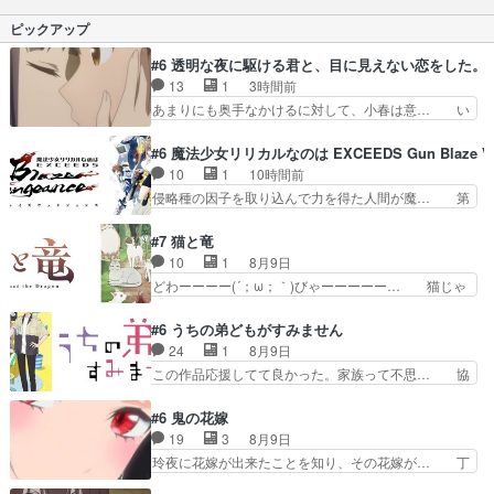
た!!宜しければ、是非… WEBアニメ見たのだいぶ
「師匠の相棒になれる」というシャオ… これは何
ピックアップ
前だから大筋は知…
を観せられているのだろう？ありて… シャオヘイ
がちょいちょいこっちに語りかけ… ブログを更新
#6 透明な夜に駆ける君と、目に見えない恋をした。
しました!!宜しければ、是非… 翻訳おっかけして
13
1
3時間前
た頃はゲーム編観れてない… ゲームの説明よく分
あまりにも奥手なかけるに対して、小春は意… い
かんなくてシャオヘイと…
つもの時間、いつもの場所。いるはずの冬… 震え
た、最高の神回。Ａパートは明らかに両… さら
#6 魔法少女リリカルなのは EXCEEDS Gun Blaze Ve
に、もんじゃ店での小春を除く3人の楽… 軽くネ
10
1
10時間前
タバレ読んだが、最終話までに何度が… パンツが
侵略種の因子を取り込んで力を得た人間が魔… 第
見えそで見えないけしからん描写か… なんだこの
６話をU-NEXTで視聴しました。視聴… 今回も、
共感性羞恥展開キスの流れや友人… 「何ちゅう羨
物語の重要な前提部分なんだけど…… 悪党ながら
#7 猫と竜
ましいシチュエーションじゃあ… 第６話をU-
エイジくんとマナちゃん二人が出… 意外といい年
10
1
8月9日
NEXTで視聴しました。視聴… 冗談だったはずの
なんやねマナに常識は通じない… Aパートでは敵
どわーーーー(´；ω；｀)びゃーーーーー… 猫じゃ
事が冗談でなくなる瞬間。…
キャラのマナとエイジの馴れ… エイジ：マナに歪
らしにはしゃぐママにゃん可愛いwデ… ママにゃ
んだ愛をもつ、マナを楽し… 復讐すべき相手の存
んが久しぶりに森へ帰ってきた！！… おだやかに
#6 うちの弟どもがすみません
在を突きつける前半から… 魔人狩り一同が宿敵と
ママにゃんが帰ってきた。この作… ママにゃんが
24
1
8月9日
狙う魔人化薬の製造者… 快楽主義の女と自暴自棄
学校が休みになるので、久しぶ… ママニャン回で
この作品応援してて良かった。家族って不思… 協
の男の組み合わせは…
キター！と喜んでたからの大… ママにゃん久しぶ
力プレイで強敵を撃破、柊の心の解放にも… 柊く
りに森に帰ってきたけど息… ・・・ちょっとウル
んが外に出られなくなってたのはいじめ… RPG
#6 鬼の花嫁
ッときた。今期で一番好… おかあちゃんっていい
シーンカッコいい！もう転生モノに変… ゲーム内
19
3
8月9日
もんだ。自分の全てを… ついにハイブチが出た！
の柊くんカッコイイな～そして意外… あれからゲ
玲夜に花嫁が出来たことを知り、その花嫁が… 丁
毛色綺麗でかわいい…
ームの中では糸と柊はしっかり仲… 感想は、前話
寧といえばそうなんだけど、ざまぁ、が中… 最
の続きで、糸と柊はゲームで仲… 柊は糸たちと協