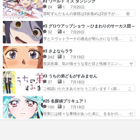
#3 ワールド イズ ダンシング
払い騒動と賑やかでいいねw… 偉大な父を持つが
んキュンが増えていく展開に毎回わく… ちょこっ
24
1
7月20日
故の悩(独自のおっぱい論… 鉄板中の鉄板、性転
と書ければと風が吹き手元にあった… 』は、率直
室町ずんだもんの覚悟は3歩進めば2歩下が… 前
換と酩酊ネタの二連発(…
に言って脚本と演出が悪いと思う… 小春の目が見
回の白拍子の死といい今回の”まぐわい”… 世阿弥
えなくなったのは先天性による… 冬月の前向きさ
が主人公の漫画がアニメになったらし… 壮絶だっ
#3 グロウアップショウ ～ひまわりのサーカス団～
と、空野の億劫さがリアルだ… かけると小春、二
た…30分で2時間の映画のように… すべての表現
32
4
7月20日
人が一緒に過ごす時間が描… ヒロインの目が不自
がピタリと揃った傑作本当に素… たまに現れて謎
雫とスヴェトラーナの過去が明らかになり現… こ
由だから音を大切にして…
のアドバイスをしてくれるお… 可愛いキャラデザ
のアニメは足首を休ませるという事を知ら… 愛知
からは想像できない顔芸、… 父、大舞台へ立つこ
県豊川市付近が舞台なのか～現地にも出… 前回に
#3 さよならララ
とが決まる。更に父から… 再び鬼夜叉を導く、素
引き続き、今回もおぱんつであります… キャラク
242
3
7月19日
性不明の彼の名前を知… 恵まれた身分に甘え、修
ターが可愛いのはもちろん、ストー… 皇ではなく
長浜先輩、気の強そうな見た目と性格でニン… サ
練を怠るキャラは苦…
ひまわりを蔑ろにして皇に乗り換… 傷跡なんか、
ブタイがええよね〜関西弁が凄くちゃんと… って
見せたくない自分の力量を超え… エロいところ以
なったからユリ確定！＼(^o^)／ラ… プロローグ
#3 うちの弟どもがすみません
外あまり見どころがない。1… いや～、めちゃく
的な１話、２話からの浮世離れし… 茉里のボクシ
37
1
7月18日
ちゃおもしろいね。瑞佳は… キャラデザが映える
ングにかける真摯さ格好良かっ… 今回はゲストが
ご相談いただきありがとうございます！<源… こ
のは勿論だけど脚本に歩…
２名！ワンピースの作画さん… あほって言う茉里
こまで見てきて糸ちゃんの声がキャラとす… 糸が
がかっこいいよあほララは… 唯一の理解者だった
家事を頑張り過ぎてテストの結果が酷く… 糸ちゃ
#25 名探偵プリキュア！
母親を失い、アウェーの… ３話の地味に好きポイ
んと源くん、類くんのお買い物シーン… ３話にし
160
3
7月19日
ントは、冒頭でララが… ボクシング部部員たちの
てもう普通に物語が楽しみになっち… 類くんの将
現実には様々な事情があった末に、るるかの… だ
設定を公開！辻さん…
来の夢が微笑ましいまだまだ甘え… 前髪ぱっつん
からるるかが「まどろっこしい」と称され… エク
金太郎な糸ちゃんがお母さん役… 子供達だけで生
レール編の始まり、エリザさんの回で「… 「マジ
活するようになってからの話… 最後の「かわい
ラ」と言えば同時上映の「公タロウ」… キュアエ
い」の破壊力よ…あれは成田… 糸と4人の弟の関
クレールはやっぱりくれあだったか… エクレール
わり方がどう変化していく…