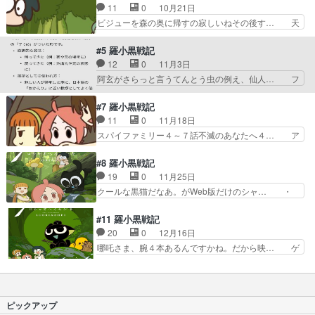
もあるし、かなり前だ…
と違ってなんともゆるゆるな世界。出… とにかく
11
0
10月21日
かわいいアニメだった！小白いい子… エンディン
ビジューを森の奥に帰すの寂しいねその後す… 天
グのAimerさんの曲始まった… webアニメ版、待
気予報がまさかの訪問式wビデューとのお… 清凝
望の吹き替えですわね。… webアニメが日本のテ
との出会い、火借岩、誰もいない藍渓鎮… ブログ
#5 羅小黒戦記
レビで、日本語で見… 日本で日本のテレビで日本
を更新しました!!宜しければ、是非… らんけいち
12
0
11月3日
語で見れるのやば… ﾍｲｼｮほんとに可愛い。マンシ
ん、ろうくん、げんり、ちんにん… 藍渓鎮の寂し
阿玄がさらっと言うてんとう虫の例え、仙人… フ
ョンから落…
く静かな、美しい街並み昔は賑… 小白ちゃんアゲ
ェンモーの情緒よw小さくなったシャオヘ… ブロ
ンが仙人であることは知って… Cat.8からCat.10
グを更新しました!!宜しければ、是非… （阿根・
#7 羅小黒戦記
までシャオヘイ… 天明珠関係でシャオヘイが追わ
玄离回でもある）粉末ちゃんは何度… (Cat.14-16
11
0
11月18日
れてた意外な… 「今期の新番」アニメの話か
話)殺伐としたはじま… 可愛い絵柄だけど、テー
スパイファミリー４～７話不滅のあなたへ４… ア
な…？と思った…
マはけっこう重く命… 重いお話だったけど所々で
ークナイツもそうなのですが巨大パネル・… なん
映画１を思い出す… 「善悪は主観的なもの」とい
かボーッと見てたら結構話についていけ… 妖精会
#8 羅小黒戦記
う価値観は、こ… めちゃ良かった〜小さくなるの
館のあれこれが凄かったし妖精達の争… ブログを
19
0
11月25日
はオタクの夢… このあたりから本国版で観れなく
更新しました!!宜しければ、是非… あと設定追い
クールな黒猫だなあ。がWeb版だけのシャ… ・
てまっさら…
かけたいんだけど、どこから追… アーミヤドクタ
なんで墜落してるの？・助けてる男の人だ… ゲー
ーリー先生アーワイフーアク… 大好きなイベント
ムイベントのくだり面白いし、例の精霊… 使われ
#11 羅小黒戦記
（ゲムショ？コスプレイヤ… モザイク多めで爆笑
てないし、妖精もいない元々あったの… WEB版
20
0
12月16日
した。シャオヘイが見て… まー、版権とかの問題
は40話までビリビリで1回しか視… 大怪獣空中決
哪吒さま、腕４本あるんですかね。だから映… ゲ
もあるし、かなり前だ…
戦』をギャオス捕獲作戦の場面… アゲン達の脱出
ーム内のキャラ相手とはいえ、殺すではな… 時間
方法が賢すぎて凄い(語彙力… 大怪獣空中決戦』
が来てシャオヘイへの新たな任務確認。… 妖精が
をギャオス捕獲作戦の場面… ブログを更新しまし
統治する神権国家があるとかの現実情… 伝説の
た!!宜しければ、是非… WEBアニメ見たのだいぶ
「師匠の相棒になれる」というシャオ… これは何
ピックアップ
前だから大筋は知…
を観せられているのだろう？ありて… シャオヘイ