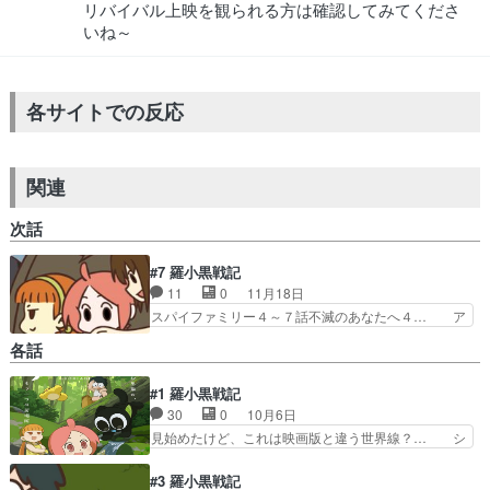
リバイバル上映を観られる方は確認してみてくださ
いね～
各サイトでの反応
関連
次話
#7 羅小黒戦記
11
0
11月18日
スパイファミリー４～７話不滅のあなたへ４… ア
ークナイツもそうなのですが巨大パネル・… なん
各話
かボーッと見てたら結構話についていけ… 妖精会
館のあれこれが凄かったし妖精達の争… ブログを
#1 羅小黒戦記
更新しました!!宜しければ、是非… あと設定追い
30
0
10月6日
かけたいんだけど、どこから追… アーミヤドクタ
ーリー先生アーワイフーアク… 大好きなイベント
見始めたけど、これは映画版と違う世界線？… シ
（ゲムショ？コスプレイヤ… モザイク多めで爆笑
ャオヘイやっぱ可愛いなぁ。シャオバイの… 小黒
した。シャオヘイが見て… まー、版権とかの問題
がひたすらかわいかった！！あと小皇と… 劇場版
#3 羅小黒戦記