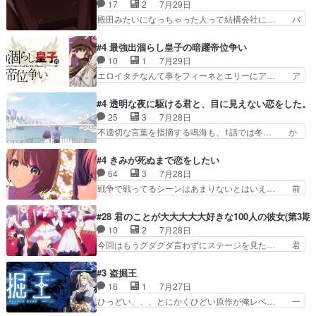
にはいかないね笑やり遂げた(ほぼ… 今回もター
17
2
7月29日
開ぶち込んでくるじゃん… 春希の家庭事情は複
ニャに不都合なことがあったりし… 白髪の男性が
殿田みたいになっちゃった人って結構会社に… バ
雑。食事とか隼人が親身…
語った家族を失った喪無感が、… 連邦に対して有
トーがカッコいいと思ってたら、トグサが… あの
利な講話条件を引き出すため… コンコルド効果に
見た目もうただのロボでしかないんだよ… 俺らの
#4 最強出涸らし皇子の暗躍帝位争い
油を注ぐターニャの勝利軍… 犠牲を払っても良い
汗拭きそりゃいやだろwwバトー＆ト… イノセン
10
1
7月29日
ならお前たちが前線へ行… 戦闘がアッサリし過ぎ
スの元となった回だけど、ガイノイ… アダム・リ
エロイタチなんて事をフィーネとエリーにア… ア
じゃない？戦争がメイ…
ンクやジェイムスン(教授)型サ… アンドロイドも
ルも気付かなかった事を…フィーネは自分… モン
おっさんの汗を拭くのは嫌や… 押井守監督のイノ
スターを呼ぶ笛？黒幕は狩猟祭とは関係… 平凡な
#4 透明な夜に駆ける君と、目に見えない恋をした。
センスの土台になったエピ… コミカルなのにも慣
少女に見える眼鏡w眼鏡属性は持ち合… 神アニ
25
3
7月28日
れてきました。１話でし… ロボットの反乱は今と
メ、ケテーイ！「騎士狩猟祭、前夜の… フィーネ
不適切な言葉を指摘する鳴海も、1話では冬… か
なっては良くある話し…
がアルノルトに活躍してもらいたが… 第４話を
けると鳴海のやり取り微笑ましいw良い奴… どう
ABEMAで視聴しました。視聴に… 第４話、アル
接していいのかわからず戸惑うかけるも… 盲目だ
#4 きみが死ぬまで恋をしたい
とフィーネの２度目のデート出… マジできな臭い
と相手の表情も分からないからどう思… 今期のバ
64
3
7月28日
ぞ帝位争い。姉からの刺客を… ふぃーねと町の様
ックナンバーみたいなOPアニメ。… 初デートで
戦争で戦ってるシーンはあまりないとはいえ… 前
子を見に行ったら町中で窃…
冬月を笑わせようとする姿も冬月… 特に大きな事
回までにあまり見れなかったようなシーナ… ミミ
件やイベントが起きるでもなく… 初デートで冬月
の存在で揺らぐ14クラス約束された死… ミミの
#28 君のことが大大大大大好きな100人の彼女(第3期)
を笑わせようとする姿も冬月… 3話までは主人公
秘密をあっさり受け入れたのは拍子抜… 蘇生魔法
10
2
7月28日
がどうでもいいことでずっ… 花火購入に浅草へ…
って下衆い国なら進退窮まったら手… 蘇生魔法ヤ
今回はもうグダグダ言わずにステージを見た… 君
行き当たりばったり訪問…
バイけどミミいなかったら詰んで… アニメオタク
のことが大大大大大好きな１００人の彼女… 100
あるある：作中に花が登場する… ご視聴ありがと
カノ版ラブライブ！？こういうのは人… 俺、みん
#3 盗掘王
うございました！アリとセイ… ごめん、そういう
なのレッスン動画をDVDが焼きき… アナウンス
16
1
7月27日
話がしたい作品じゃないの… 第４話感想：その口
役で出演いたしましたみんなのア… 恋太郎ファミ
ひっどい、、、とにかくひどい原作が俺レベ… 一
止め効果あるかな？ミミ…
リーがガチでアイドルに挑戦！… ギャグギャグし
般人が巻き込まれることもあるのか結構面… 久野