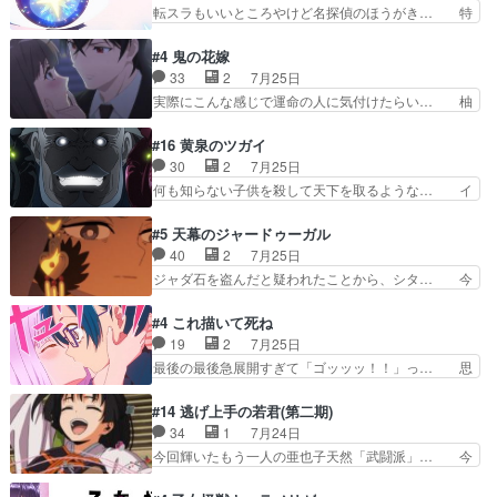
推しの吾野伊万里ちゃん担当回。これ… 伊万里さ
転スラもいいところやけど名探偵のほうがき… 特
で散歩させてたのか(*…
んの手品回であり水着回ね。瑞佳ち… 売り上げが
に板野サーカスはプリキュアで見れるとは… あん
上がっても借金返済へで何故か海… 父親のスパル
なはプリキュア仲間には自分が未来から… の活
#4 鬼の花嫁
タ教育のせいで瑞佳がヒモカス… 伊万里ちゃんの
躍、敵を圧倒ってのはおおよその流れだ… キュア
33
2
7月25日
人前での苦手意識を抱えなが… 第４話をｄアニメ
エクレール初変身＆初戦闘。プリキュ… キュアエ
実際にこんな感じで運命の人に気付けたらい… 柚
ストアで視聴しました。視…
クレールは強いが力を制御できない… キュアエク
子は玲夜の屋敷に住む事になり使用人達は… 運命
レール可愛く最強つよい!!!!… 緊張感があるけどピ
の花嫁は一見すると甘い夢、理想の天国… 玲夜さ
#16 黄泉のツガイ
ッコロで始まってちょっ… バカおもろいやん
んのご両親の登場ですこの世に数多い… 玲夜のお
30
2
7月25日
www実質まどマギやんけ… しかも実質的にエク
父さんが石田彰だったことに驚きを… 主人公自分
何も知らない子供を殺して天下を取るような… イ
レールが倒したビルであ…
の立場わかって無さすぎやしまた… ヨミツガと
ワンの刀が斬った者の中にまさかの…影森… 激し
BLEACHは完全に豪華な展開… 透子ちゃん、柚
いバトル回の最後に、予想外の引きシン… これっ
#5 天幕のジャードゥーガル
子にも優しいし可愛いしこの… ユキノさんから玲
て作者が描きたいのは"ユルの物語"… デラさんの
40
2
7月25日
夜の父親の話で、そのイメ… あやかしの頂点に立
秘密がちょっとわかった回、正直… 左さんと刀持
ジャダ石を盗んだと疑われたことから、シタ… 今
つ鬼龍院家の現当主が息…
ちさんが対決♪あとどこぞのじ… 何処も彼処も言
回のシタラは表情が豊かで、モンゴルでの… だい
ってる事が全部嘘じゃ無さそ… 戦況が目まぐるし
ぶややこしいことになってたオープニン… テンポ
#4 これ描いて死ね
く動いていてずっと胸が熱… 同時視聴｜
も良いし毎話良いところで引くから全… 盟友ドレ
19
2
7月25日
DaemonsRealm｜リア… これまで騙していた東
ゲネ后との出会い。次週のドレゲネ… さて、登場
最後の最後急展開すぎて「ゴッッッ！！」っ… 思
村を捨てて新郷家に来…
人物多いけどついていけるのか私… 今回は遂にド
ってた以上にセリフとかしっかりした漫画… 今回
レゲネ登場という話彼女の在り… チャガタイ兄さ
は泣かなかった！漫画描きのハウツー回… この作
#14 逃げ上手の若君(第二期)
んがめっちゃ可愛かったなド… まさかの展開にめ
品はこういうのをズバッとキメるの上… 藤子不二
34
1
7月24日
ちゃくちゃテンション上が… チャガタイの所へ密
雄に親しんだ人にはとてもフィット… 赤福のヌル
今回輝いたもう一人の亜也子天然「武闘派」… 今
偵に行ったはずがドレゲ…
ヌルした動きとかネームを褒めら… 漫研が気にな
回は強敵小笠原貞宗と時行の対面内容盛り… 言い
って仕方ない先生がかわいい。… 漫画のノウハウ
逃れすら逃げ上手亜也子のアシストに支… そう