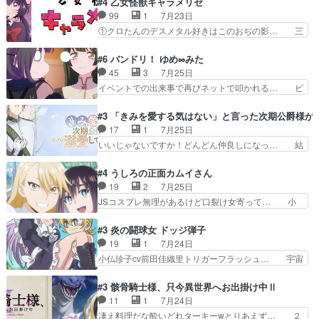
#4 乙女怪獣キャラメリゼ
から新たな仲間まで。本作品… 今回エンディング
か、亜也子もまだ9歳なのか‥ときゆき… 「亜也
99
1
7月23日
テーマが流れるのが早い（… この作品の世界に
子のドキドキ・大作戦！・長寿丸を一… 目玉と耳
①クロたんのデスメタル好きはこのおぢの影… 三
も、一応デジタルという概…
を相手に言葉で繰り広げる戰もノラ… 時代設定ど
石さんのキャラなんかミサトさんっぽいな… なん
うなってる笑目力が強すぎて睨ま… ときメモ画面
か好きになれんキャラだなぁ作品もイン… 相変わ
#6 バンドリ！ ゆめ∞みた
からのいらすとやは草だった。… 今回は亜也子回
らず生物学者には見えないわね響野君… 正体を知
45
3
7月25日
でしたね頼もしさと乙女らし… 貞宗、キモいギョ
らないのにどちりも肯定してくれた… 黒絵がハル
イベントでの出来事で再びネットで叩かれる… ビ
ロ目としか思ってなかった…
ゴンになっても、南を助けて大事… OPにデスボ
オラの次の一手が動き始めました。それに… ビオ
入ってるのは黒絵がデスメタル… 黒絵が男で唯一
ラがまじで何がしたいかわからん！先生… 陰キャ
#3 「きみを愛する気はない」と言った次期公爵様が
心を許す、母の友達である光… 黒絵の可愛さレベ
の間合いにスルっと入ってきて相手の… ビオラが
17
1
7月25日
ルが止まらない。南くんと… 黒絵の母とのやり取
都子さんを籠絡しに来ててやばいぞ… マネージャ
いいじゃないですか！どんどん仲良しになっ… 結
りでエヴァの加持さん思…
ー現実版初登場！バレーボールに… 藻掻きながら
婚初日で君を愛する気はないものはやはり… 今期
前に進もうとするあられと律少… ビオラスマイル
の恋愛系で1番これが好き。愛する気は… 今晩
#4 うしろの正面カムイさん
で相手の緊張を解く相手の共… たまったアニメ
は、2130頃からシンデレラガールズ… 公爵の妻
19
2
7月25日
50本だってｗ今日も帰った… マネージャー実在
なのに着てる洋服がシンプル。テー… まあ、これ
JSコスプレ無理があるけど口裂け女寄って… 小
した大逆風のハズなのに全…
は見なくていいな。むしろ判断が… 自分でも気づ
学生コスには無理あるぞ。そのベットの下… シヅ
くほど嫉妬してる様子は可愛い… 次期公爵様がな
カちゃんがヤバすぎてボキキしそう(ぇ… 口裂け
#3 炎の闘球女 ドッジ弾子
ぜかヒロイン化していますデ… 【今夜のアニメA
女って人を襲うって知らなかった…ポ… そのスタ
19
1
7月24日
は…】前向き没落令嬢×こ… 「ぼやっとしてたら
イルで小学生ファッションは口裂け… 相変わら
小仏珍子cv前田佳織里トリガーフラッシュ… 宇宙
菜園の領地の外まで開墾…
ず、尺の都合なのか原作漫画の細か… 除霊士カム
背景でナレが始まり音楽が1本引きギタ… 珍子を
イと助手シヅカのエッチで笑える… 今回はかつて
いたぶってるのか！？Cパートで懐か… 普通にド
#3 骸骨騎士様、只今異世界へお出掛け中Ⅱ
昭和キッズを恐怖のどん底へ突… 現代で有名な口
ッジが激アツ。いや羽仁衣が初めて… 優谷優の声
11
1
7月24日
裂け女登場！お市ちゃん、ポ… ろくろ首の除霊シ
優に「ちんこ」って言わせてて興… 珍子ちゃ
凄え料理だな酔いどれターキーwとりあえず… ２
ーン「悪霊退散」のパチン…