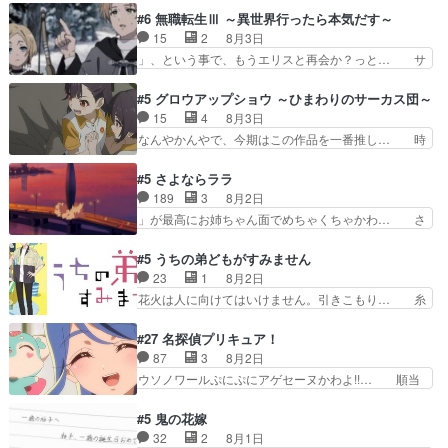
んって禁じ手使ってきたー！E… 今回は小春視点
ホントスピカが大好きだよね。ツン… 一等級ポテ
#6 無職転生Ⅲ ～異世界行ったら本気だす～
も描かれていて良かった本当… 股に海豚を挟み水
ンシャルのアリアちゃん可愛くて… そういや、ア
15
2
8月3日
上バスでの会話を反芻…恋… OPEDとも無人バー
リアは能力は最上級のくせに、… とうとうアリア
」、という事で、もうエリスと再会か？っと… サ
ジョンから主人公２人…
と直接競う場がきたこれまで… 毎度ながらのスピ
ラの再登場によってルーデウスの成長が確… 人間
カの顔面芸推しのハナちゃ… クソレビュータリス
関係の清算が粛々と進められているサラ… サラと
#5 グロウアップショウ ～ひまわりのサーカス団～
マン趣味ダダ漏れで好き… 期末試験が始まろうと
の関係に対して完全に「昔の女」とし… ルーシー
15
4
8月3日
しておりスピカは対策… 能力鑑定胸像タリスマン
にデレるルディが完全に親バカで微… サラとは会
なんやかんやで、今期はこの作品を一番推し… 時
氏容姿も評価してし…
ってほしいちゃんとした別れ方し… サラは未練0
給50円じゃ借金は減らない(^_^;サ… 葵ちゃん可
だと言っていたけど人の気持ち… 実は結構好きな
愛すぎるな楠木ともりちゃんのね… デフォルメさ
#5 さよならララ
キャラモヤモヤする別れ方だ… 役で出演させてい
れた表情が特に多かったのが印… 葵＆茜の回も良
189
3
8月2日
ただきました！よろしくお… 毎クールメインヒロ
きでした。あの証拠写真、ひ… 互いが互いのこと
」が最高にお姉ちゃん面でめちゃくちゃかわ… さ
インを好きになっちゃう…
を想っているのにすれ違っ… 第５話をｄアニメス
すがに割れた窓ガラスの弁償は求められた… 逡巡
トアで視聴しました。視… 葵ちゃんに〝瑞佳ちゃ
を振り切ってみんなに謝ったララの思い… 仕事に
#5 うちの弟どもがすみません
んと練習したい〟と言… 本当この作品は「キャ
馴染めない辺り観ていて苦しいところ… ララちゃ
23
1
8月2日
ラ」を活かすのがうま… みずかちゃんの介入で双
んの事情はもう少し皆に話して良い… ララと茉里
花火は人に向けてはいけません。引きこもり… 糸
子の仲にヒビが………
とで初のアルバイト。七転八倒し… 労働するプリ
はまだ柊の顔も見たことなかったっけ！1… って
ンセスえらい。プリンセスの精… アンデケン行っ
お名前を見たんだけどあの中村大樹さん… 糸ちゃ
#27 名探偵プリキュア！
てケーキ食べて、帰りにカメ… ララが働く事での
んカッケー、色んな意味でwゲームが… 姉から性
87
3
8月2日
てんやわんや。働いて大変… 地道に働き人と関わ
的興奮覚えてないよね？なんて言わ… テーマ：引
ウソノワールぷにぷにアゲセーヌかわよ!!… 順当
る日々の中に愛を見いだ…
きこもりの理由感想は、久しぶり… 元ゲーマーな
にマコトジュエルの争奪戦をやったと。… 記憶を
ので、はちゃめちゃ楽しく作業… 糸ちゃんと源く
取り戻し正式に探偵事務所で働き始め… ポワロ、
#5 鬼の花嫁
んの距離感おかしいね(*´… 糸と源ははよ好きお
元ネタを解説して原作に誘導するの… くれあさん
32
2
8月1日
うとると言わんかい！引… ショウくんと対等に話