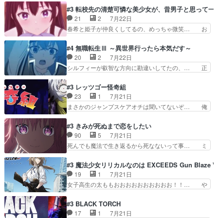
家ならヤバイトドメの踏みつ… ラブコメディは突
2029年の科学文明について我々の世界… まず、
#3 転校先の清楚可憐な美少女が、昔男子と思って一
然にに求めていたのは頭の… 主人公含めどいつも
効果音がいい。私が思うに、銃撃戦が… いきなり
21
2
7月22日
こいつもカラフルなだけ… 跡継ぎ候補多すぎるw
のハラハラ感。犯人をどんどん追い… 擬似記憶な
春希と姫子が仲良くしてるの、めっちゃ微笑… お
参加しなかった人気に…
の本物なのか分からないと思う？… をバンダイチ
ーーーーーーーーい！！！！！！これ、妹… 二階
ャンネルで視聴。いやはや、ア… 1990年代の
堂さんが女性だってことみんな知らなか… 姫子さ
#4 無職転生Ⅲ ～異世界行ったら本気だす～
OVAならアリかな。ICT… 冒頭のアクションから
んと三岳さんがラストに姫子さんのお… 初めて夜
20
2
7月22日
釘付けだった。皆人形… ひとつの単体の作品とし
のコンビニに行った隼人と姫子は偶… こういう学
シルフィーが叡智な方向に勘違いしてたの、… 正
ては悪くないと思い…
園物のラブコメ元々好きだから設… にしても妹は
しい意味での淫乱だと思うギースいい顔に… をバ
普通にハルキに嫉妬せず仲良く… ３話に「三岳長
ンダイチャンネルで視聴。リーリャさん… なんか
#3 レッツゴー怪奇組
久」役で出演してまーす！み… 隼人の家庭は隼人
腹立つなぁルーデウスめ…これでエリ… トレント
23
1
7月21日
に家事の負担がかかってい… 三岳さんが隼人にと
は後に何らかの際に活躍するんやろ… アイシ
まさかのジャンプスケアオチは聞いてないぞ… 俺
って妹扱い止まりそうな…
ャ、、、なんと末恐ろしい妹なんだ！… ルーデウ
んちの押し入れどーなってるんだよー？あ… メチ
スが財宝の取り分をもらうときに多… 残り湯なら
ャ子の従姉妹シュラ子登場。主人公眼福… 跡目争
#3 きみが死ぬまで恋をしたい
しゃあない。狂犬かくましいつ来… 本作はぬるい
いの新キャラ登場で、今回はシュール… めちゃ子
90
5
7月21日
ハーレムではなく、真面目に一… エリスはしばら
のいとこかわいい今回主人公の驚き… メチャ子を
死んでも魔法で生き返るから死なないって事… ミ
くEDだけやね。アイシャ、…
くしゃみと鼻水が止まらなくなる… お父さんに押
ミ不在の際のシーナ、アリとセイランとの… ミ
し付けられた本独特やし、おま… シュラ子ちゃん
ミ、最後のその顔は怖いよ...。てかタ… もはや人
#3 魔法少女リリカルなのは EXCEEDS Gun Blaze Ve
をちびっ子にしたあの玉、も… 半裸の警官の方が
間なのかも怪しい戦闘シーンがない… 今話第LO
19
1
7月21日
怖い。ライバルキャラかわ… 霊媒師が人の肩に霊
／原画で参加させていただきまし… 皆大好き、ロ
女子高生の太ももおおおおおおおおおお！！… や
を乗せるな笑なんてモノ…
リの全裸だーーーーーーッッッ… シーナとミミが
っぱり、そんなはまって見てる感じでは、… 『久
友だちになってよかった。ミ… ダークな世界観に
瀬シイナと夜海トワ』今回はフォロワー… なのは
#3 BLACK TORCH
芽吹く百合の花。ミミ(c… ルームメイト1ヶ月経
と出逢い炎の魔人の能力を人類の為に… ・シイ
17
1
7月21日
ってシーナがミミの人… もう後戻りできないぞ」