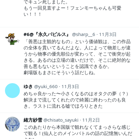
でキュン死しました。
もう一回見直すよー！フェンモーちゃんも可愛
い！！！
#6@『永久パピルス』
sharp__6
11月3日
「善悪は主観的なもの」という価値観は、この作品
の全体を貫いてるんだよな。人によって物差しが違
うから物事の優先順位が変わって、そこで衝突が起
きる。あるのは立場の違いだけで、そこに絶対的な
善も悪もないということを認識できるか。
劇場版もまさにそういう話だしね。
ゆき
yuki_660
11月3日
めちゃ良かった〜小さくなるのはオタクの夢（？）
解決まで流してくれたので綺麗に終わったのも良
き。ラストに流れる嘘でほろりときた
緒方紗雪
chisato_sayuki
11月2日
このあたりから本国版で観れなくてまっさらな感じ
で観る！(仙人とのメインバトルの話の記憶無いんだ