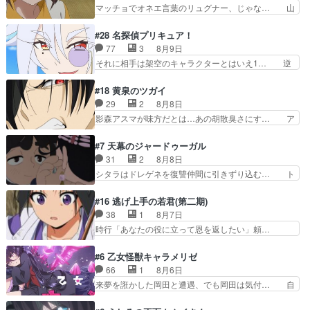
前の婚約者鬼山桜子がめっちゃ別嬪さ… にゃんき
マッチョでオネエ言葉のリュグナー、じゃな… 山
ざいましたよかった、本…
ちくんのお母さんが一番かわいいで… 花江さんが
田、相変わらず可愛いね叡智で綺麗で可憐… ひま
中学生ストーカーしてた花江さん… 主人公がお願
わりサーカスに突然現れた金髪の大男少… 伝説の
#28 名探偵プリキュア！
いやイケメンが主人公にプレゼ… 「お願いがある
男の登場によって、山田の輝かしき過… お父さん
77
3
8月9日
ときはキスでおねだりする」… 透子とにゃん吉の
の相方登場回、良い回だったな。諏… 第６話をｄ
それに相手は架空のキャラクターとはいえ1… 逆
馴れ初めを見れて良かった…
アニメストアで視聴しました。視… じゃがいもし
に今まで見たまんまでるるかの悪口と受け… 「思
か食べられない貧乏サーカスの… アバンでまた青
い出に意味なんかない」という意味深な… 12話
#18 黄泉のツガイ
い公衆電話が出てきた。みず… おはようございま
でるるかはミサンガのマコトジュエル… 今のるる
29
2
8月8日
す！瑞佳の正体が明かされ… 朝も昼もおやつもじ
かの態度について見たまんまを言え… 探偵パート
影森アスマが味方だとは…あの胡散臭さにす… ア
ゃがいも尽くしの『ひま…
は仕方ないが殆ど明智小林の活躍… すっかりファ
バンはミネナギサアサ脱出時の話しか下界… やは
ントムのマスコットになってる… デッチアゲイン
りアスマ(石田彰キャラ)は裏切り者た… 原作を読
#7 天幕のジャードゥーガル
はファントムの一員で、ロン… 謎の怪盗デッチ·
むの我慢していてよかっただって顔… どんどん増
31
2
8月8日
アゲイン登場!!一体何を… 戦闘作画はイマイチな
えるツガイツガイよりも腹黒い人… 夜桜は「顔で
シタラはドレゲネを復讐仲間に引きずり込む… ト
回。次回過去編でそろ…
損してる」って言うけど、声で… おかしいな石田
ルイ家と、大カアンを支えるチャガタイ家… トル
が実はいい人っぽい？まだ分… 人を信用出来ない
イに功績を挙げさせて政権と軍のバラン… 覇道の
#16 逃げ上手の若君(第二期)
ましてはアサちゃん目的で… "顔で損してる"企み
トルイと王道のオゴタイって感じかな… 賢い人物
38
1
8月7日
顔て何…wアスマさん… 顔で損してるアスマさん
の行動は想定した目的達成のための… シタラとボ
時行「あなたの役に立って恩を返したい」頼…
ついでに声でも損し…
ラクチンの考えが初めてシンクロ… ドレゲネのテ
元々1期からそうだっただろと言われると返… こ
ントを後にするシタラの背後を… 「表裏一体のモ
のアニメの演出、同じCloverWor… 貞宗の思考を
#6 乙女怪獣キャラメリゼ
ンゴル政治」国家の表舞台に… 前回のシタラと対
読み切れなかったのは、経験の… 信濃仮面いった
66
1
8月6日
比したおおらかな笑顔が印… 戦争よりも経済の領
い誰なんだ！役に立ちたいで… 人形だったり将棋
来夢を誑かした岡田と遭遇、でも岡田は気付… 自
域をその視野に入れてい…
だったり、諏訪神党の三大… ・これ罠じゃない
分も相手の容姿しか見てなかったと気付き… みん
の？・砦を捨てるって同盟… 合戦における伝令の
なからのメイク道具が、らいりーさんを… らいり