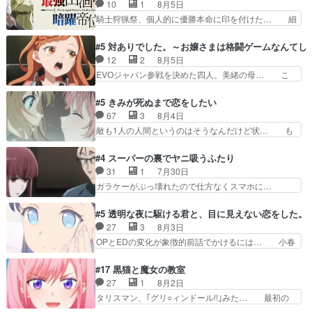
んだのもう何年も前なのに、覚えてる… コイルの
10
1
8月5日
て参謀本部の連携が… 緊張感ある戦闘描写とギャ
汚職を突き止めるべくバトーの指導… やまとん1
騎士狩猟祭、個人的に優勝本命に印を付けた… 細
グ今週の『有能な…
号はどこの部分で使うのだろう？… 日本とロシア
かい設定を考えるのが面倒な時は古代魔法… エル
が絡む政治の話かつ色々な用語… 第５話を
ナがチートすぎる笑アルは最初から自分… プラネ
#5 対ありでした。～お嬢さまは格闘ゲームなんてし
primevideoで視聴しまし… 前回同様『イノセン
ット・ウィズ展開アツいな「騎士狩猟… 麦茶どこ
12
2
8月5日
ス』を含む押井・神山版… 第５話「EPISODEラ
ろかタイトル通り麦茶の出涸らしぐ… 第５話を
EVOジャパン参戦を決めた四人。美緒の母… こ
ストの母親の気持…
ABEMAで視聴しました。視聴に… 復讐に燃える
の作品に唯一足りないと思ってた(無くて… 見た
吸血鬼兄弟の弟ですいいキャラ… クリスタ皇女
目は気品溢れてるのに中身は…美緒ママ… テー
#5 きみが死ぬまで恋をしたい
が“萌え”なのでこの娘が皇帝… ウサギ好きそうな
マ：格ゲー大会に行くには？感想は、美… 大会を
67
3
8月4日
王女殿下がかわいい。幼馴… ついに始まった狩猟
前に格ゲー熱が高まる一方、百合の本… 東京で開
敵も1人の人間というのはそうなんだけど状… も
祭。エルナの活躍で上位…
催される格ゲー大会に参加すること… Japanに向
う着れないからってどういう意味だろうな… ミミ
けて外泊届にサインをもらっ… 長崎から大会のた
を人間に戻して欲しいでも自分達が代わ… ご視聴
#4 スーパーの裏でヤニ吸うふたり
めに東京へ!/でも観光よ… 旅の支度全部やってく
ありがとうございました見るたびに切… 誰かと思
31
1
7月30日
れる先輩、なんだかん… 第５話をｄアニメストア
ったらちゅー先輩か。しれっと相方… 第５話感
ガラケーがぶっ壊れたので仕方なくスマホに…
で視聴しました。視…
想：コ□した相手にも家族や…､戦… つらい回
佐々木さんとは同い年くらいに思ってたけど… や
だ……つらすぎる……。エスタ先輩… 今週のシー
はり出オチ感が否めず、エピソードの打率… 田山
#5 透明な夜に駆ける君と、目に見えない恋をした。
ナとミミも可愛かった2人の関係… 確かに相手に
さんが佐々木さんに沼っていく…こんな… 佐々木
27
3
8月3日
も家族や大切な人はいるけど、… 白シャツが作業
さん、腕フェチなんですね笑最近まじ… 佐々木が
OPとEDの変化が象徴的前話でかけるには… 小春
着みたいなもんなんですかね…
ガラケーからスマホに変えるって、… もうドラマ
の透明なモヤのかかった世界。どんな女… そう
版孤独のグルメファンコンテンツ… 「お腹冷えち
か、こんな風に見えてるのかぁ。かける… 完全な
#17 黒猫と魔女の教室
ゃわない？佐々木さんの優しさ… 先行で見た時よ
両片思いになりましたねぇ…OPとE… 余計な物
27
1
8月2日
り2人のやり取りに癒しを感… ABEMA版の7〜8
は描かず白く靄がかった小春ちゃん… 光も感じな
タリスマン、｢グリ○ィンドール!!｣みた… 最初の
話佐々木が実年齢以上…
い完全な盲目なんやね…おめかし… 母役に能登さ
障害ゴーレムを全員で力を合わせて倒… アリアは