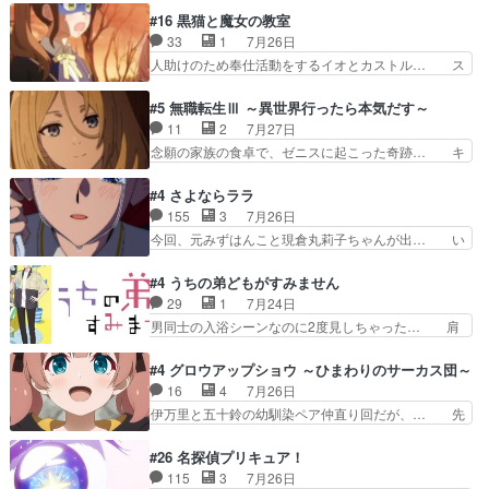
くもド直球で泣ける回来たな… 【完全初見】100
美咲さんと言えば幼女！アイマスの市原… 遼河は
#16 黒猫と魔女の教室
カノGirlfrien… 『アイドル伝説恋太郎ファミリ
目的の為には人命も軽視するタイプの… 4つのス
33
1
7月26日
ー』にて「ア… 安木路佐ウル子役で出演いたしま
キルが揃う。広い墓を捜索中、遼河… 村正はそん
人助けのため奉仕活動をするイオとカストル… ス
したクォリ…
なおどろおどろしいエピソードあ… 気持ちよくし
ピカも大概怖がりだけど、カストルが更に… イオ
ようとしてるのはわかるけど。… 韓国ご自慢の俺
とカストルの共通点は、魔法の制御が出… 椋鳥の
#5 無職転生Ⅲ ～異世界行ったら本気だす～
レベのアニメ制作を日本に奪… 予言で正体がバレ
大群て…住民から迷惑がられてない？… キングコ
11
2
7月27日
る、もう騙し討ちは出来な… 村正の墓、アニメで
ングor進撃の巨人牡羊座のアルデ… スピカ・イ
念願の家族の食卓で、ゼニスに起こった奇跡… キ
見ると一杯で怖いな。ア…
オ・カストルという組み合わせ。… 有り余るパワ
スをせがむロキシーが可愛い過ぎ！妹達へ… エリ
ーが制御出来ない誰かの為に力… スピカの放り込
ナリーゼの悪魔の囁きwクリフとエリナ… 悪魔の
#4 さよならララ
みかたが雑になってきてるな… イキりカストルは
囁きやめてくださいwおい、1番重要… ゼニスも
155
3
7月26日
怖がりやったかあスピカな… 鏡の世界への突入と
感情が出てきてて良い方向に進んで… 第５話を
今回、元みずはんこと現倉丸莉子ちゃんが出… い
新たな依頼サブタイトル…
ABEMAで視聴しました。視聴に… クリフとエリ
や、これけっこうおもしろいかも知れん。… 王子
ナリーゼさんが夫婦になり、ノ… エリナリーゼ様
様とは...本当の愛とは...なんぞ… テンポの良いボ
#4 うちの弟どもがすみません
相変わらずで草ルディ君釣り… ルーデウスにシル
ケとツッコミで笑わせつつ、… この作品、ストー
29
1
7月24日
フィエットとロキシーとの… 離れ離れになったり
リーにも登場人物にも全く… 家で机に向かってる
男同士の入浴シーンなのに2度見しちゃった… 肩
別れがあったり絶望の大…
時の貧乏ゆすりとか、ラ… お姉ちゃんと話せ
ひじ張って素直に言葉が出てこない糸と源… 蛙を
た！！！！し、また1歩進… ヒメカの最後の言葉
散歩って逃げるよね！糸と類を助けよう… 類の面
#4 グロウアップショウ ～ひまわりのサーカス団～
に、ララは何を思うのだ… 息をするかのように3
倒見るのが1番大変そう糸は誰とでも… 源くんを
16
4
7月26日
話まで視聴。2026… ララの王子様探しが本格的
甘えさせるまでの糸と周りの出来事… 源くん、甘
伊万里と五十鈴の幼馴染ペア仲直り回だが、… 先
に動き出した回。…
えちゃうぞ宣言。思ったよりラブ… 糸ちゃんのま
週の雫スヴェトラーナ回に続き、今回は伊… い
っすぐな言葉、わたしも原作を… 主人公が当初の
や、これ素晴らしいコメディアニメだな。… 水着
#26 名探偵プリキュア！
目的を忘れてますますヤング… でも央太と親しく
回なのにビキニじゃない！これは時代背… 今回は
115
3
7月26日
するのは嫌。世話を拒んで… ゴメス（カエル）外