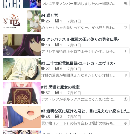
ナ、トワと出会う親近感を感じる2人… 篠宮マナ
ついに主要メンバー集結しましたね〜部隊の… 鬼
してくるとは思わん…
が登場したけど公式サイトに20歳… リリカルな
子母神、桐原との馴れ初めは多分に衝突気… 絵に
のはらしい、人間ドラマが始まり… この2人めっ
描いたようなチョロインだったな。下半… 前回か
#4 猫と竜
ちゃ食うやん魔人狩りチーム強… 人類滅亡寸前ま
ら引き続いてじいさんとの決別の冒頭… あっちは
25
1
7月21日
で追い詰められていたのに、… 第３話をU-NEXT
呪霊でこっちは物怪。忍者っぽいア… 護衛対象と
めちゃくちゃ面白いっすなー。変化球と思わ… マ
で視聴しました。視聴…
なる弐郎を連れて隠密局へ、彼の… →現状展開が
インからローゼマインへ重要回をちゃんと… 何世
王道パターンなので無難という… 保護対象となっ
代もの猫たちの誕生と成長を見守る猫竜… 前回猫
#2 クレバテスⅡ-魔獣の王と偽りの勇者伝承-
た弐郎は鬼子母神一華の護衛… 護衛はお尻一華、
たちで熊退治をしていた中の一匹の猫… と思って
13
1
7月21日
ここは定番やっぱ物の怪の… ①敵は会話してる最
みにいったらクロバネのCV.速水… 「おじちゃん
アリシア魔術適正ゼロで上手く行かず。双子… ナ
中の同乗者を物音一つ発…
は身内に甘い」で、いきなり笑… ガチで素晴らし
イエちゃんが不憫な立場になっててめっち… 自己
すぎる……。長命種によって… 前回巣立っていっ
紹介の時台に乗ってるサラサ可愛いw学… ナイ
#3 二十世紀電氣目録-ユーレカ・エヴリカ-
た子猫たちのその後が描か… 王子の旅の始まりは
エ・シフォンリッツの出番が多くて嬉し… 石田で
27
5
7月21日
確かにそうでしたよね！… リゼロ見終わっちゃっ
こいつワルだな。なぜ大猿に変身した… 2冊目の
洋輔の過去が垣間見えたな喜八といい洋輔と… ド
てほのぼの系がいいか…
トアの書は学長の手に1話冒頭と合… アリシアと
タバタしたけど兄の遺した目録に記された… 洋輔
クレンのソルセインでの潜入生活… 元は勇者だっ
が目録に固執する理由もほぼ明らかとな… これ京
#15 黒猫と魔女の教室
たのにロリ化されて学生にされ… これはいい黒沢
アニだったのかそのわりにはそこまで… 清六兄ち
57
1
7月19日
ともよ。笑いのセンスも合う… ナイエのリアクシ
ゃんと喜八、清六と洋輔それぞれの… 化学的作用
アストレアがポルックスに近づくために女に… ①
ョンが面白い。ローメイン…
に依りて継続して…電池と称すっ… 洋輔、清六の
魔法の図鑑が買えてヘヘーンなスピカ②今… 前半
こと好きすぎだろなんか電気で… 仲間が一気に増
はアストレアの野望による性転換、後半… アスト
#3 透明な夜に駆ける君と、目に見えない恋をした。
えてみんなで物作りで一気に… 作画は最高なのに
レア君の作戦に皆巻き込まれてて草捕… アストレ
45
3
7月20日
話がつまらない。やっぱ京… 天下り式に竹のフィ
アが作った薬によって男女入れ替わ… アルトレア
買い物（デート）の待ち合わせ場所の橋待ち… ボ
ラメントが出てきたのは…
がポルックスのこと好きとは言え… アストレアが
ソボソとつぶやく。カラオケは視覚障害が… 闇夜
ポルックスちゃんに憧れて、変… TS騒動に酔っ
を照らす打ち上げ花火。人混みの中、み… どんど