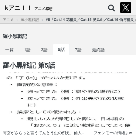
kアニ！！
アニメ感想
アニメ
羅小黒戦記
#5「Cat.14 花精灵／Cat.15 灵风山／Cat.16 仙与精灵
羅小黒戦記
一覧
1話
3話
5話
7話
最終話
羅小黒戦記 第5話
阿玄がさらっと言うてんとう虫の例え、仙人… フェンモーの情緒よw