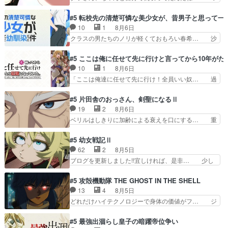
ぶある程度抑えてる？w感じな気… アルねこ、そ
イが必死でケロロじゃないのよケロロじゃ… ロボ
うはならんやろ映画のワンシー… さっきまで生き
ットに憧れてビーム撃ちたいと…そうい… 余りに
#5 転校先の清楚可憐な美少女が、昔男子と思って一
ていたゴキブリ死んでるGP… アルねこ危険です
も凄惨なダラさんの過去ダラさんの６… 過去編は
10
1
8月6日
よね。健康的な面で··江… 酔い潰れ行き着いた江
これで一区切りかなギャグも面白い… ガンガガン
クラスの男たちのノリが軽くておもろい春希… 沙
ノ島で、朝日を眺めな…
♪薫がなんかしっかり歌ってロマ… 姉巫女の誤
紀は隼人への片思いを拗らせているタイプ… みな
算、クソみたいな嫉妬の末路よ。… 私、そんなに
もちゃんが透けブラしててびっくりして… レベル
#5 ここは俺に任せて先に行けと言ってから10年が
日頃からガンガン言うてないで… このアニメはど
のキャラが登場。相変わらず顔や体の… 隼人が春
10
1
8月6日
こに行くのだろう、面白すぎ… 姉のした事はただ
希の級友を巻き込んだイジりに動じ… 第５話を
「ここは俺達に任せて先に行け！全員いい奴… 過
単に一族を絶滅させただけ…
U-NEXTで視聴しました。視聴… ラブコメで天然
去、あとを託したロックが今、2人にあと… 木下
ジゴロというかナチュラルヒ… みなもと仲良く話
鈴奈（@0suzuna0）が【マリー… 村ごと乗っ取
#5 片田舎のおっさん、剣聖になるⅡ
す隼人を見てなぜか不安に… 無理なダイエットは
られてたら流石に気付かないか… 《漫画版少し読
19
2
8月6日
禁物だけど、なかなか結… 「これからもお手入
んだことある》エリックとゴ… ロックは敵に容赦
ベリルはしきりに加齢による衰えを口にする… 重
れ、がんばりゅ」ありが…
無くブスっといくから気持… 勇者パーティー再結
ねた歳のせいにしていた限界を超えて命の… いい
成して先にいけで激アツ… 爆縮、幻覚、主人公結
んじゃないですか。魔物の群を発見した… アマプ
#5 幼女戦記Ⅱ
構エグいことするよな… ねぇ猫耳ガール、敵の根
ラにて視聴終わり！サーベルボア討伐… を言い訳
62
2
8月5日
城に乗り込む事を同… 世もや替えが利くと復活P
にしたくないものですねwボア狩り… 先生として
ブログを更新しました!!宜しければ、是非… 少し
とは？！もう来週…
のベリルが好きだけど、今回みた… 4人だけでサ
でもマシな負け方を選んだゼートゥーア… ゼート
ーベルボアを狩りに行く。野営… ・実家周辺でサ
ゥーアの唯一の手駒が強すぎる笑あお… 私にとっ
#5 攻殻機動隊 THE GHOST IN THE SHELL
ーベルボアが暴れてると聞い… ちょっと年齢の事
て完全にご褒美回ゼー様の葉巻シー… やはりター
13
4
8月5日
を言いすぎとゆーか言い訳… ベリルの母もやはり
ニャが後方指揮だと展開に迫力が… “貧乏籤百連
どれだけハイテクノロジーで身体の価値がフ… ジ
只者じゃなかったかベリ…
無料ガチャ”100連でも1回… 2期入ってから地味
ャミングも伏線になるかと思った回想シー… フチ
だよね。ただでさえ幼女… 「餌になってもらわね
コマだいぶ理性持ち始めた。この世界の… 原作読
#5 最強出涸らし皇子の暗躍帝位争い
ばならぬ」って言葉に… ゼートゥーア左遷によっ