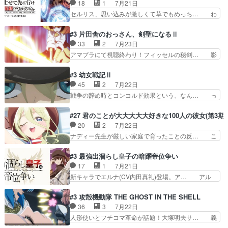
違反は許さない人かと負けず嫌いの可愛… 何かに
18
1
7月21日
を絵に描いて！と言われた… 神をも恐れぬ姉弟と
一生懸命になっている女の子はかわい… 先の一件
セルリス、思い込みが激しくて草でもめっち… わ
ダラさんのコメディかと…
で綾と美緒は親しくなる。厳しい寮… 体育会系み
ーい、可愛い男の子キャラが出て来た～♪… 隠し
たいな点呼が行われるお嬢様学校… ３話、このタ
子前提から離れないセルリスちゃんゲル… 顎ヒゲ
#3 片田舎のおっさん、剣聖になるⅡ
イプの作品によくある『努力型… 格ゲー専門用語
生えたゴリラ系中年おっさんが男に会… どうあが
33
2
7月23日
が９割方分からんけど、俺は… 取り締まる側を仲
いても弟認定。ニワトリファイター… ここは俺に
アマプラにて視聴終わり！フィッセルの秘剣… 影
間に、これは強い。4人そ…
任せて先に行けと言ってから１０… ちょっと奇妙
のように実体のない敵は人間相手と違い、… ・魔
な新キャラは、次元の狭間への… 最近のアニメ界
術師学校を突如襲った魔狼はベリルとフ… 老いに
#3 幼女戦記Ⅱ
ゴリラに飽きてニワトリにス… セルリスには見守
対する恐怖ね。恐怖を感じながらミュ… 教頭が藪
45
2
7月22日
り役が居ないとアカンね自… すみませんセルリス
をつつきやがったのかただ、動機は… 今回は何と
戦争の辞め時とコンコルド効果という、なん… っ
萌えでした魔族の男の子…
言ってもフィッセルの活躍がカッ… 人型以外の相
て毎回なってますが、「コンコルド効果」… ミニ
手と戦うのはゼノ・グレイブル… アクション主体
アニメ『ようじょしぇんき2』本編に加… 」はち
#27 君のことが大大大大大好きな100人の彼女(第3期)
で中身がほとんどなかった。… 単純単調な話にな
ょっと無能過ぎんかサンプル数1やん… ターニャ
20
2
7月22日
っちゃってて、、、え？そ… 徐々にわかってくん
が思ってる方向に進まずこれでまた… 合衆国と帝
ナディー先生が厳しい家庭で育ったことの反… こ
のよなぁこれ以上動けな…
国で小競り合い中、同盟国が講和… 戦争は始める
の辺りから原作を見ていないので、ナディ… 自
より終わらせる方が難しいって… 和平交渉のため
由、アメリカ、日本人、国語教師＋新たな… ナデ
#3 最強出涸らし皇子の暗躍帝位争い
にイルドアの大佐がサラマン… 直属の部下ですら
ィー（大和撫子、やまと100Girl… 美しすぎる美
17
1
7月21日
戦争継続派か。。戦争は始… 「（あの量の差が気
しいに美しいは美しすぎてうっ… 25)BP○さん見
新キャラでエルナ(CV内田真礼)登場。ア… アル
になるッ!!!）」ジェ…
逃して26)最高の機能… 前任退職、後任の教師ナ
ノルトがエルナにいじられ絡みする回。… 今期見
ディー。後半いつも… ⑬先生が日本人と看破した
るアニメが多いｗ骸骨騎士様、只今異… 傀儡政権
#3 攻殻機動隊 THE GHOST IN THE SHELL
恋太郎正解らしい… ①次の新キャラは後任の国語
を狙っているのか、弟が皇帝になっ… エルナは
36
3
7月22日
教師…フラグを… どうしてもルー大柴が頭を横切
100%善意で絡んでくるのがやっ… アルノルトが
人形使いとフチコマ革命が話題！大塚明夫サ… 義
る新ヒロイン…
魔法特化で基礎体力は一般人以… これリアル内田
体工場のシーンと女子会での「今の人格っ… ・