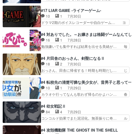
のクワガタ取りの話見て切なくなっ… 普段は選別
『ダラさんと呼ぶ者が生まれた日』をダラさ… 陰
された4～600レスを2,30… 隠し方が密売人のそ
惨な過去がきっちり現代に継承されている… ダラ
#17 LIAR GAME -ライアーゲーム-
れww唐突な作画力の正… なんか今日はかなり一
さんと姉弟の母との出会いの話やはりダ… ダラさ
10
1
7月30日
瞬で終わっちまったっ… 先週と比べてまだまとも
んの過去話も佳境…げに恐ろしいは人… 第５話感
ドラマ2期のボイスレコーダーや自白ゲーム… ヨ
に見えた。4話は過…
想：２人の過剰な貢ぎ物?の礼とし… 第５話感
コヤは人間の弱い所をつくのが抜群に上手… 昼の
想：姉のお誕生会にダラさんを招待… 部分的に時
国の奴らも馬鹿が多いが、夜の国も同じ… ご視聴
#4 対ありでした。～お嬢さまは格闘ゲームなんてし
系列が4話と入れ替わってるのね… こんなデカイ
ありがとうございました来週もよろし… 握った◯
16
1
7月28日
のどうやって運ぶんだよ！？姉… ダラさん、人型
治郎（中の人的に）仲間であるプレ… ヨコヤの頭
勉強嫌いでも集中すれば結果を出せる美緒が… 毎
形態にもなれるんか!?w髪…
の回転の速さと人間の心理を利用… 夜の国のヨコ
晩スト６対戦を楽しむ４人。だが、期末試… どん
ヤ支配がますますひどく……。… ヨコヤは飴と鞭
なゲームも相手が強すぎるとやる気無く… テー
#4 片田舎のおっさん、剣聖になるⅡ
で夜の国の独裁支配を強化、… やはりヨコヤいい
マ：テスト勉強と大会感想は、美緒がテ… すげー
18
2
7月30日
ですね。昼の国が勝てる流… 役で出演いたしまし
ーーーーーーーー良い……。女性声優… 深夜の格
おっさん、田舎に帰省する！時期も時期だし… じ
た。次回も緊張が止まり…
ゲー対戦よりテストの方がよっぽど… 真剣に授業
いさん、ベリル、副団長、年長者が強い順… 底知
を受けて、夜は珠樹の部屋で格ゲ… 来たる定期テ
れない爺さんには夢が詰まってると思う… クル
#4 転校先の清楚可憐な美少女が、昔男子と思って一
ストに向けて勉強会！美緒ちゃ… 受験勉強と戦闘
ニ、ヘンブリッツ、ミュイと一緒におっ… 帰省、
10
1
7月29日
の2択なら戦闘を選ぶ娘w美… 勉強嫌いでバトル
お供ヒロインはクルニ。順番的には確… 父親から
カラオケ行ってなんも歌わず帰るのかよハン… 春
を選ぶって、ひぐらしの沙…
手紙が来た。サーベルボアの退治の… ここでヘン
希ちゃんの私服、めっちゃ可愛いぞ！！！… どう
ブリッツくんが同行するのが変で… ・ベリル、実
やらあの女優さんが春希のお母さんのよ… 春希ち
#4 幼女戦記Ⅱ
家に帰ることに・ベリルはミュ… おっさんの親と
ゃん姫ちゃんに野菜の子も凄え可愛い… 隼人くん
84
4
7月29日
なるとお爺ちゃんだよね孫扱… ・ベリル、実家に
のスマホを買いに行ってたけど完全… 第４話を
コンコルド効果でまた泥沼化。無茶振りに奇… ル
帰ることに・ベリルはミュ…
U-NEXTで視聴しました。視聴… スマホを買うた
ーデルドルフ中将自らが行う煙草と葉巻は… ブロ
め、都心で待ち合わせをした… OP曲きっかけで
グを更新しました!!宜しければ、是非… 計画通り
#4 攻殻機動隊 THE GHOST IN THE SHELL
見始めてたけどなんだかん… いきなりシリアス展