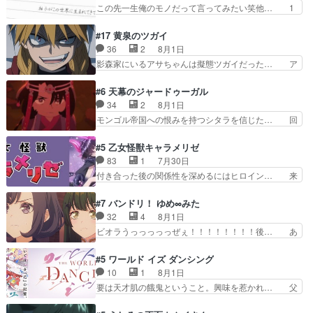
の探偵としての初事件にしてちょ… ・急にクイズ
この先一生俺のモノだって言ってみたい笑他… 1
すためにゲームをする…
番組が始まったw・妖精ウソノ… るるかの助手だ
歳からの誕生日プレゼント………とは思っ… 玲夜
った？今回が初めての探偵活… 探偵じゃなかった
さん柚子に18年分の誕生日プレゼント… 柚子は
#17 黄泉のツガイ
の！？クレアさん探偵すぎ… 突然のポアロクイズ
鬼龍院家から初めて学校に通う事にな… プレゼン
36
2
8月1日
は草なんよ。んで、あん… 今回からついにくれあ
ト攻撃ヤバすぎるwwwヴァイオレ… 玲夜さまサ
影森家にいるアサちゃんは擬態ツガイだった… ア
が探偵事務所の仲間に…
プライズの、これまでの柚子ちゃ… 玲夜から柚子
サが置かれた立場や気持ちを汲んで熱くな… 屋敷
へ17年分の誕生日&を未来に… 「​​13歳の柚子ちゃ
にアサはいなかった逆にガブちゃんはい… 影森の
#6 天幕のジャードゥーガル
んへ…もう中学生な… 梅原の人が18歳になるま
当主が際限なくツガイを増やせるのに… 今回はも
34
2
8月1日
での誕生プレゼン… なよなよした男（cv石田彰）
うガブちゃんさんの悲鳴にも似た怒… ユルと戦っ
モンゴル帝国への恨みを持つシタラを信じた… 回
梅ちゃんがた…
た時から伏線が張られていたのが… しかしアサ
想が淡々と語られるのだけどいつの間にか… オゴ
は、兄様に会いたいbotだと思… ツガイには優し
タイの妃になってもその心は晴れず、モ… ドレゲ
#5 乙女怪獣キャラメリゼ
い筈のガブちゃん、アキオの… 色々とひっかけが
ネの過去、宝石だった彼女が人になり… ドレゲネ
83
1
7月30日
あって、最終的に嫌な終わ… ゴンゾウが従える大
の過去、、辛かった、、あのジャタ… 年上旦那が
付き合った後の関係性を深めるにはヒロイン… 来
量のツガイに何事かと思…
良い人でも、女は宝石でただ笑っ… ダイルの儀式
夢ちゃんがキングコングなのいい味付けだ… ずっ
の神々しさたるや。一気に空気… ドレネゲの辛い
とメスってて何この可愛い生物。クラス… 付き合
#7 バンドリ！ ゆめ∞みた
過去には同情の言葉しか…シ… 奥様に悲しい過
い始めたら始めたでまた違った悩みが… と一歩ず
32
4
8月1日
去…萌え袖が可愛いね、と思… ドレゲネとシタ
つ踏み出す黒絵ちゃん微笑ま新汰の… ツインテー
ビオラうっっっっっぜぇ！！！！！！！！後… あ
ラ、2人だけの同盟が結成さ…
ルが可愛いお茶目な妹ちゃんです… しかも過去も
られちゃん、僕っ子になってから取り戻し… ビオ
重いんかいかつては自分に自信… リップを塗って
ラが悪魔すぎて気分が悪くなってきたこ… 声優ま
#5 ワールド イズ ダンシング
らっしゃるからかしらお顔が… 黒絵「怪獣に憧れ
とめました(７話まで)仲町あられ/… ビオラの策略
10
1
8月1日
るのはいいけど自分自身が… 素の自分はどちらな
がバッチリ嵌って最高wwwこ… 自信あれば評価
要は天才肌の餓鬼ということ。興味を惹かれ… 父
のかはまだ不明だが見せ…
なんて気にしないし、充実し… ・バーチャルだけ
の観阿弥と袂を分かった？鬼夜叉が田楽の… 猿楽
ど、みゅーたいぷ初ライブ… OPこんなんだっ
の鬼夜叉と田楽の増次郎。小さないざこ… 着眼点