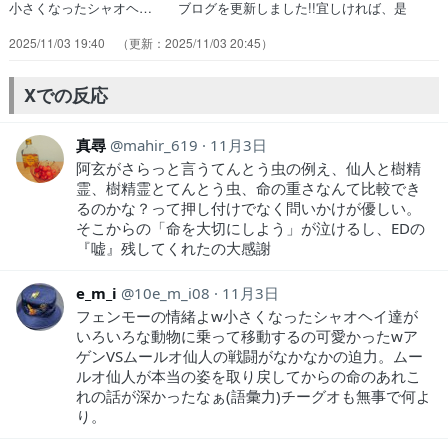
小さくなったシャオヘ… ブログを更新しました!!宜しければ、是
非… （阿根・玄离回でもある）粉末ちゃんは何度… (Cat.14-16話)
2025/11/03 19:40
2025/11/03 20:45
殺伐としたはじま… 可愛い絵柄だけど、テーマはけっこう重く
命… 重いお話だったけど所々で映画１を思い出す… 「善悪は主観
的なもの」という価値観は、こ… めちゃ良かった〜小さくなるのはオ
Xでの反応
タクの夢… このあたりから本国版で観れなくてまっさら…
真尋
mahir_619
11月3日
阿玄がさらっと言うてんとう虫の例え、仙人と樹精
霊、樹精霊とてんとう虫、命の重さなんて比較でき
るのかな？って押し付けでなく問いかけが優しい。
そこからの「命を大切にしよう」が泣けるし、EDの
『嘘』残してくれたの大感謝
e_m_i
10e_m_i08
11月3日
フェンモーの情緒よw小さくなったシャオヘイ達が
いろいろな動物に乗って移動するの可愛かったwア
ゲンVSムールオ仙人の戦闘がなかなかの迫力。ムー
ルオ仙人が本当の姿を取り戻してからの命のあれこ
れの話が深かったなぁ(語彙力)チーグオも無事で何よ
り。