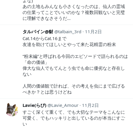
よな)
あの土地もみんなも小さくなったのは、仙人の霊域
の仕業ってことでいいのかな？複数回観ないと完璧
に理解できなさそうだ…
タルバイン@豺
talbain_3rd
11月2日
Cat.14からCat.16まで
友達を助けてほしいとやって来た花精霊の粉末
“粉末編”と呼ばれる今回のエピソードで語られるのは
「命の価値」
偉大な仙人でもてんとう虫でも命に優劣なと存在し
ない
人間の価値観で計れば、その考えを虫にまで広げる
べきか？とは思うけどね
Lavie(らび)
Lavie_Amour
11月2日
すごく深くて重くて、でも大切なテーマをこんなに
可愛く、でもハッキリと出しているのが本当にすご
い