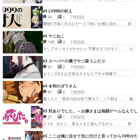
ん………！！！！？！先週に引き続… これは意図
期第３話感想：まさか最初に出て来た兄妹… 妹想
的に1～2話でスルーしたことだ… これは本作に
いの良いお兄ちゃん！！現場も楽しかっ… 第３話
#4 LV999の村人
限ったことでなく、最近のアニ… 東山朱莉
をｄアニメストアで視聴しました。視… ローデン
50
1
7月23日
（AkariHIGASHIYAM… こんなに可憐で可愛い泣
王国ホーバン領を訪れたアーク一行… 1期に引き
魔物1万体に主人公が一人で戦いを挑む流れ… 前
き虫メイドが僅か3…
続き２期にも出演させていただけ… 1期の頃から
半は魔族へ恨みを持つだろうパルナの強い… 両親
思ってたんだけどヒロインのエ… 依頼を受けて問
を魔物と人間に殺された鏡の生い立ち。… 勇者た
#4 ヤニねこ
題解決特筆する事は無いが、… 今週もありがとう
ちを信じてアリスを預ける、鏡を信じ… 勇者パー
149
4
7月23日
ございます耳がヒクヒクな… 時計台に登ってるの
ティが仲間になった！？会話が通じ… 鏡の過去、
そしてカンサイがかわいい字書きネコのモジ… カ
見ると挟まれないか心配…
辛すぎて胸が苦しくなりました…… 最初、勇者パ
ンサイねこさん、魅力的な姿と表情が可愛… お前
ーティは対話すら拒んでいたが… ちょ、またタカ
は『ちんこ』によってリミッターが外れ… 今回は
#3 スーパーの裏でヤニ吸うふたり
コちゃんの性別が間違えられ… 鏡の両親がモンス
汚い要素あまりなく普通にギャグアニ… あとアイ
47
2
7月23日
ターと人間にそれぞれ命を… 胸が苦しくなるほど
キャッチが釈迦だったの本当に最高… まー、今回
もうこの2人は立派な大人なんですが画像で…
鏡くんの過去がとても残…
もコンプライアンス違反にどこま… 達郎のオチに
色々と察して見守る店長さすがです。そして… こ
は笑った慣れてくるとオチの出… 「君が下品なア
こ叡智でセクシー！ミストふっかけて嗅ぎ… あい
#4 令和のダラさん
ニメが好きでも大丈夫だよ」… あんな事こんな事
かわらず山田さんと田山さんが同一人物… 今さら
87
4
7月23日
いっぱいさせられちゃうこ… 妹ネコちゃんのバー
だけどずとまよのOP合ってるね。首… 佐々木と
薫くんに「過去の話を絵で教えて」って頼ま… 薫
ガーにタバコ入ってるの…
田山さんにロマンスの香りが漂って… 佐々木さん
にとってダラさんはもう一人の…おっぱい… 遂に
と田山さんのやり取り見てるこっ… 二人の関係が
シリアス展開になるかと思ったら全然そ… 薫が通
#3 対ありでした。～お嬢さまは格闘ゲームなんてし
「ただのヤニ仲間」から「ちゃ… 田山から消臭ミ
うは応神町立応神北小学校一方、日向… 思ったの
27
1
7月22日
ストを戴いてお礼返しをして… からかったつもり
と違う刺客出てきたwwただ関西弁… とエピソー
スト6、わたし、遥ちゃまと遊んでるから、… 新
なのに、思いもよらない佐…
ドの進みにおどろくけど、気持ち… ①作文の定番
しく先輩キャラが対戦相手として増えたこ… ま
「将来の夢」地元志向が強くな… さすがにてこ入
ぁ、こんな都合よく格ゲー女子が集まるか… 規律
#3 ここは俺に任せて先に行けと言ってから10年が
れしてきた。ミステリアスな… 弟くんから昔の話