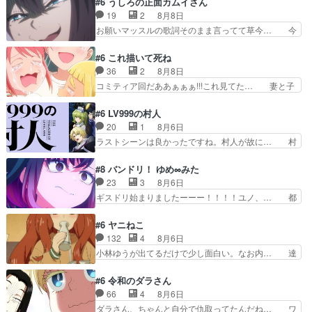
#6 うしろの正面カムイさん
意味。特に諏訪の地は山… 薄々思ってたけど実写
ーの影響で理想に向けて努力する黒絵… コングと
19
2
8月8日
パートに対する熱意が… 亜也子ちゃん面白い親父
ゴ〇ラの怪獣大決戦!?w黒絵の友… らいりーが己
お願いマッスルの歌詞そのまま言ってて草今… 今
さんが無事で良かっ…
のルッキズムと相対する話とし… らいりーさんが
日も1日お疲れ様でした～バタバタしてて… 霊を
容姿の美醜でしか人を見ない… 校外学習で奥多摩
大量に成仏させた ジェットババアの亜… 1日で
#6 これ描いて死ね
の小河内ダムに来た黒絵た… ライリーが好きだっ
6人は流石絶倫カムイ婆もしっかり抱… 今回は交
36
2
8月8日
たクズ男ハルゴンが懲ら… メイクでちょっと勇気
通悪霊の除霊ツアー。Aパはいつも… 前半の霊カ
コミティア回だああぁぁぁ!!!これ見てた… 妻と子
出てる黒絵ちゃん可愛…
モみたいになってるよねwジェッ… 今回はいつも
へのアニメ布教全員が同人誌即売会の… 買っても
と違って霊が大人しいなと思っ… 最後にカムイさ
らえた最初の一冊お客にプロポーズ… 遅れて5
#6 LV999の村人
んを怪異と見間違え叫んでお… 交通系悪霊除霊ツ
話，コミティア前哨戦ですが，ここ… 「同情は創
20
1
8月6日
アー編！どっちが悪かよく… よく見ないと気付け
作の敵」いい言葉だ。でも応援す… 東京で開かれ
ラストシーンは良かったですね。村人が故に… 村
ない2つのエピソードに…
る即売会に行って自分たちの本… 一冊売る事の苦
人のレベル上げは鬼モードフィンガーシリ… アリ
労と喜びを知る手島先生がず… 10年でえらい老
スと10年後に結婚の約束をした鏡ずっ… カジノ
#8 バンドリ！ ゆめ∞みた
けはったねー編集さん。同… 自分の妄想を買って
スタッフ募集するも集まらない更に追… 王命でク
23
3
8月6日
くれる人がいるというも… 初めて自分の漫画が売
ルルの監視をすることになったデビ… 最強の村
ギスドリ始まりましたーーー！！！！ユノ、… 都
れた時の感動、懐かし…
人・鏡との出会いで少しは変わった… やはり何か
子さんがめっちゃ情緒不安定になってて怖… 超回
悲しい過去がありそうな。鏡のも… パルナの魔族
復を見守っていかないと、ですね！！み… 開幕聞
#6 ヤニねこ
への恨みは根深そうやね姫を舐… 新キャラが登場
き取りスタッフに定治いなかった？ま… ののちゃ
132
4
8月6日
早々変態扱いされてる件。タ… まだまだお元気そ
んのお手当てはお節介だったりする… ビオラの立
小林ゆうが出てるだけで少し面白い。なお内… 達
うなお声で……不意打ち過…
ち回り害悪すぎるお近づきの印が… ・律っちゃん
郎が獣人に◯◯◯される強制百合を期待し… ヒグ
明るくなったね♪・メンバーの… 一難去ってまた
マドンってなんなん！？人見知りっぽい… なんな
#6 令和のダラさん
一難、律がビオラの呪縛から… 「私はあなたが嫌
ら下ネタ0じゃなかったかこんな回が… 他のエピ
66
4
8月6日
いなんです」「バンドやめ… 何が起きているの
ソードに対してマイルドな回だった… 今回はだい
ダラさん、ちゃんと自分で仇取ってたんだね… ワ
か！？次週、みゅーたいぷ…