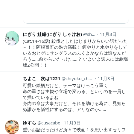
にぎり 鮭緒(にぎり しゃけお)
sh_keiji
11月3日
(Cat.14-16話) 殺伐としたはじまりからいい話だった
～！！阿根哥哥の魅力満載！ 餌やりと水やりをして
いるおヒゲにサングラスのふくよかな方は誰なんだ
ろう……前からいたっけ……？ いよいよ週末には劇場
版2公開！！
ちよこ 次は1221
chiyoko_choki
11月3日
可愛い絵柄だけど、テーマはけっこう重く
命の重さは主観や立場で変わる、というのを一貫し
て描いているよね
身内の命は大事だけど、それを助ける為に、見知ら
ぬ誰かを犠牲にするのは、アリなのか……
ゆすら
cusacabe
11月3日
重いお話だったけど所々で映画１を思い出すセリフ