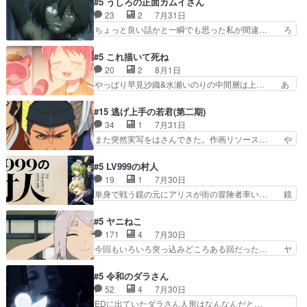
#5 うしろの正面カムイさん
け？と思ったら歌唱シーン… の、らいぶシーン
は良くとも、先鋭的すぎるのか。芸能… 鬼夜叉は
23
2
7月31日
＿!!­­--­­--­… それだけでええやん！！しかし、ビオラ
石也と共に観世座をあとにし、三条… 観世座を離
ちょっと良い話かと一瞬でも思った私が間違… ろ
が仕…
れ、三条坊門御所で日々を送る鬼… 「お前(鬼夜
くろ首さんも油舐めてなかった？白雪碧さ… 今日
叉)が凄いのではなく客が凄い… 田楽と猿楽の獅
も1日お疲れ様でした～───昨晩～今… 幼女に拾
#5 これ描いて死ね
子舞勝負。鬼夜叉は猫の動き… 登場人物の我が強
われたお市ちゃんの恩返し。化け猫… 役にて出演
20
2
8月1日
い。新しい獅子舞に拘って… 第５話を
させていただきました。ジョアン… トイ・ストー
やっぱり早見沙織&水瀬いのりの中間層は上… あ
primevideoで視聴しまし…
リーみたいな始まり。流石に除… 猫相手になんで
れ光って漫研入ることになってたんだっけ… 登場
そんなに…と思ったらそうい… いつもと違って少
人物が増えてわいわいしたところが好き… 初コミ
#15 逃げ上手の若君(第二期)
し良い話化け猫は油が好物… 今回はあかやし1体
ティアで２０冊刷りは妥当だよね。俺… 藤森さん
34
1
7月31日
のみで15分。金持ちの… 今更だけど霊が性行為
のママ向けの漫画で、また涙腺が⋯… 〜漫画に
また突然実写をはさんできた。作画リソース… や
で祓えることは何とな…
「想い」をこめよう｣娘に漫画であ… 何回この作
るべきことが逃げる事と分かると水を得た… 30
品に泣かされるのだろう。光が藤… ホテル泊まっ
歳まで童貞だと魔法使いになれるという… こっち
#5 LV999の村人
てコミティアっていいなあ。同… コミティア参加
の諏訪の三大将もまたクセが強いw色… 頼重が完
19
1
7月30日
のしおりを徹夜で作る先生(… お母さん、娘にあ
全にブレーンだよね毎回敵キャラが… 弧次郎「欲
単身で戦う鏡の元にアリスが街の冒険者率い… 鏡
んな漫画描かれたら泣いち…
を我慢して強くなれるなら大飯食… 変化球な演出
浩二はゲーム世界に飲み込まれた転生者と… みん
も交えながらの状況説明が本当… LOで参加させ
なががんばってくれたアリスの父ちゃん… 成長限
#5 ヤニねこ
ていただきました！最終的に… この高らかなDT
界が999である村人と定めた上位存… 大規模バト
171
4
7月30日
宣言、合田一人に通じるも… この作品は近年稀に
ルシーンなのに会話してばっかり… やっぱり勇者
今回もいろいろ突っ込みどころある回だった… ヤ
見るおっさんキャラの充…
より強かったか笑統率力LV9… 普通の人間の親子
クのクワガタ取りの話が尋常じゃない雰囲… 妹子
やーん総務課長と娘の女子… これがこの世界の仕
ちゃんの恋愛話をしたり、タバコを生産… ここう
#5 令和のダラさん
組みか‥Lv200帯の… そのために役割を超越する
っすら思ったことズバリ言ってくれて… おかし
52
4
7月30日
者の出現させるた… アリスのお陰で他の勇者達も
い、さわやかだ 世話好きの陰に支配… ヤクねこ
EDに出ていたダラさん人形はなんなんだと…
共闘してくれ魔…