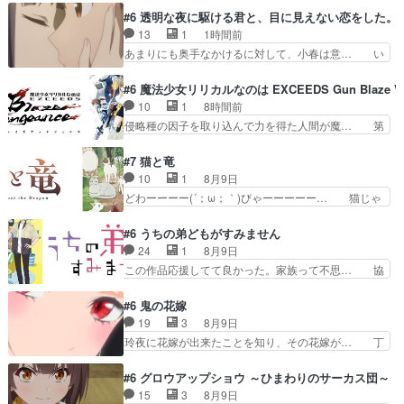
がちょいちょいこっちに語りかけ… ブログを更新
#6 透明な夜に駆ける君と、目に見えない恋をした。
しました!!宜しければ、是非… 翻訳おっかけして
13
1
1時間前
た頃はゲーム編観れてない… ゲームの説明よく分
あまりにも奥手なかけるに対して、小春は意… い
かんなくてシャオヘイと…
つもの時間、いつもの場所。いるはずの冬… 震え
た、最高の神回。Ａパートは明らかに両… さら
#6 魔法少女リリカルなのは EXCEEDS Gun Blaze Ve
に、もんじゃ店での小春を除く3人の楽… 軽くネ
10
1
8時間前
タバレ読んだが、最終話までに何度が… パンツが
侵略種の因子を取り込んで力を得た人間が魔… 第
見えそで見えないけしからん描写か… なんだこの
６話をU-NEXTで視聴しました。視聴… 今回も、
共感性羞恥展開キスの流れや友人… 「何ちゅう羨
物語の重要な前提部分なんだけど…… 悪党ながら
#7 猫と竜
ましいシチュエーションじゃあ… 第６話をU-
エイジくんとマナちゃん二人が出… 意外といい年
10
1
8月9日
NEXTで視聴しました。視聴… 冗談だったはずの
なんやねマナに常識は通じない… Aパートでは敵
どわーーーー(´；ω；｀)びゃーーーーー… 猫じゃ
事が冗談でなくなる瞬間。…
キャラのマナとエイジの馴れ… エイジ：マナに歪
らしにはしゃぐママにゃん可愛いwデ… ママにゃ
んだ愛をもつ、マナを楽し… 復讐すべき相手の存
んが久しぶりに森へ帰ってきた！！… おだやかに
#6 うちの弟どもがすみません
在を突きつける前半から… 魔人狩り一同が宿敵と
ママにゃんが帰ってきた。この作… ママにゃんが
24
1
8月9日
狙う魔人化薬の製造者… 快楽主義の女と自暴自棄
学校が休みになるので、久しぶ… ママニャン回で
この作品応援してて良かった。家族って不思… 協
の男の組み合わせは…
キター！と喜んでたからの大… ママにゃん久しぶ
力プレイで強敵を撃破、柊の心の解放にも… 柊く
りに森に帰ってきたけど息… ・・・ちょっとウル
んが外に出られなくなってたのはいじめ… RPG
#6 鬼の花嫁
ッときた。今期で一番好… おかあちゃんっていい
シーンカッコいい！もう転生モノに変… ゲーム内
19
3
8月9日
もんだ。自分の全てを… ついにハイブチが出た！
の柊くんカッコイイな～そして意外… あれからゲ
玲夜に花嫁が出来たことを知り、その花嫁が… 丁
毛色綺麗でかわいい…
ームの中では糸と柊はしっかり仲… 感想は、前話
寧といえばそうなんだけど、ざまぁ、が中… 最
の続きで、糸と柊はゲームで仲… 柊は糸たちと協
初、にゃん吉が透子のストーカーを始めた… 高道
#6 グロウアップショウ ～ひまわりのサーカス団～
力してオンラインRPGの強… 違うアニメ始まっ
きもいけどあれ横で見せつけられるのは… 玲夜の
15
3
8月9日
たかと思ったら先週の続き… ご視聴ありがとうご