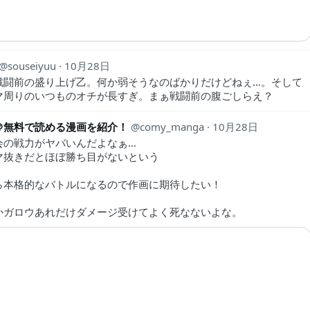
souseiyuu
10月28日
戦闘前の盛り上げ乙。何か弱そうなのばかりだけどねぇ…。そして
マ周りのいつものオチが長すぎ。まぁ戦闘前の腹ごしらえ？
＠無料で読める漫画を紹介！
comy_manga
10月28日
会の戦力がヤバいんだよなぁ…
マ抜きだとほぼ勝ち目がないという
ら本格的なバトルになるので作画に期待したい！
かガロウあれだけダメージ受けてよく死なないよな。