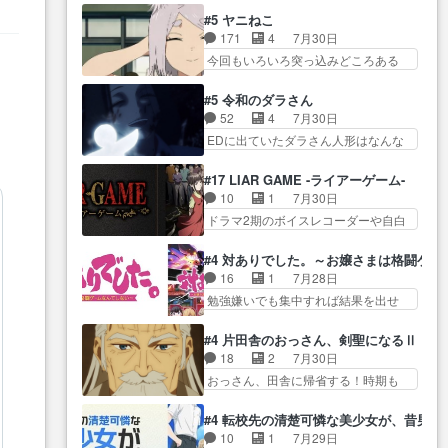
ブレーンだよね毎回敵キャラ
に飲み込まれた転生者と… みん
っていいなあ。同… コミティア
#5 ヤニねこ
が… 弧次郎「欲を我慢して強く
なががんばってくれたアリスの父ち
参加のしおりを徹夜で作る先生
171
4
7月30日
なれるなら大飯食… 変化球な演
ゃん… 成長限界が999である村人
(… お母さん、娘にあんな漫画描
日
Leonardo_YOA
今回もいろいろ突っ込みどころある
出も交えながらの状況説明が本
と定めた上位存… 大規模バトル
かれたら泣いち…
回だった… ヤクのクワガタ取り
当… LOで参加させていただきま
シーンなのに会話してばっか
の話が尋常じゃない雰囲… 妹子
した！最終的に… この高らかな
#5 令和のダラさん
り… やっぱり勇者より強かった
ちゃんの恋愛話をしたり、タバコを
DT宣言、合田一人に通じるも…
52
4
7月30日
か笑統率力LV9… 普通の人間の親
生産… ここうっすら思ったこと
この作品は近年稀に見るおっさんキ
EDに出ていたダラさん人形はなんな
子やーん総務課長と娘の女子…
ズバリ言ってくれて… おかし
ャラの充…
んだと… 『ダラさんと呼ぶ者が
これがこの世界の仕組みか‥Lv200帯
い、さわやかだ 世話好きの陰に支
生まれた日』をダラさ… 陰惨な
の… そのために役割を超越する
#17 LIAR GAME -ライアーゲーム-
配… ヤクねこのクワガタ取りの
過去がきっちり現代に継承されてい
者の出現させるた… アリスのお
10
1
7月30日
話見て切なくなっ… 普段は選別
る… ダラさんと姉弟の母との出
陰で他の勇者達も共闘してくれ魔…
ドラマ2期のボイスレコーダーや自白
された4～600レスを2,30… 隠し
会いの話やはりダ… ダラさんの
ゲーム… ヨコヤは人間の弱い所
方が密売人のそれww唐突な作画力の
過去話も佳境…げに恐ろしいは
をつくのが抜群に上手… 昼の国
正… なんか今日はかなり一瞬で
#4 対ありでした。～お嬢さまは格闘ゲ
人… 第５話感想：２人の過剰な
の奴らも馬鹿が多いが、夜の国も同
終わっちまったっ… 先週と比べ
16
1
7月28日
貢ぎ物?の礼とし… 第５話感想：
じ… ご視聴ありがとうございま
てまだまともに見えた。4話は過…
勉強嫌いでも集中すれば結果を出せ
姉のお誕生会にダラさんを招
した来週もよろし… 握った◯治
る美緒が… 毎晩スト６対戦を楽
待… 部分的に時系列が4話と入れ
郎（中の人的に）仲間であるプ
しむ４人。だが、期末試… どん
替わってるのね… こんなデカイ
#4 片田舎のおっさん、剣聖になるⅡ
レ… ヨコヤの頭の回転の速さと
なゲームも相手が強すぎるとやる気
のどうやって運ぶんだよ！？
18
2
7月30日
人間の心理を利用… 夜の国のヨ
無く… テーマ：テスト勉強と大
姉… ダラさん、人型形態にもな
おっさん、田舎に帰省する！時期も
コヤ支配がますますひどく……。
会感想は、美緒がテ… すげーー
れるんか!?w髪…
時期だし… じいさん、ベリル、
… ヨコヤは飴と鞭で夜の国の独
ーーーーーーー良い……。女性声
副団長、年長者が強い順… 底知
裁支配を強化、… やはりヨコヤ
#4 転校先の清楚可憐な美少女が、昔男
優… 深夜の格ゲー対戦よりテス
れない爺さんには夢が詰まってると
いいですね。昼の国が勝てる
10
1
7月29日
トの方がよっぽど… 真剣に授業