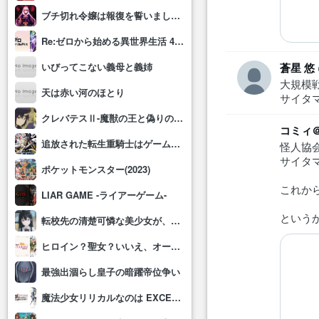
ブチ切れ令嬢は報復を誓いました。 ～魔導書の力で祖国を叩き潰します～
Re:ゼロから始める異世界生活 4th season
いびってこない義母と義姉
蒼星 悠
大規模
天は赤い河のほとり
サイタ
クレバテスⅡ-魔獣の王と偽りの勇者伝承-
コミィ
追放された転生重騎士はゲーム知識で無双する
怪人協
サイタ
ポケットモンスター(2023)
これか
LIAR GAME -ライアーゲーム-
という
転校先の清楚可憐な美少女が、昔男子と思って一緒に遊んだ幼馴染だった件
ヒロイン？聖女？いいえ、オールワークスメイドです(誇)！
最強出涸らし皇子の暗躍帝位争い
魔法少女リリカルなのは EXCEEDS Gun Blaze Vengeance