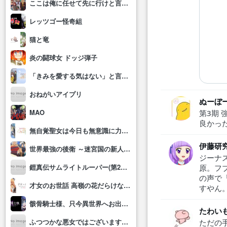
ここは俺に任せて先に行けと言ってから10年がたったら伝説になっていた。
レッツゴー怪奇組
猫と竜
炎の闘球女 ドッジ弾子
「きみを愛する気はない」と言った次期公爵様がなぜか溺愛してきます
おねがいアイプリ
ぬーぼ
MAO
第3期
良かっ
無自覚聖女は今日も無意識に力を垂れ流す
伊藤研
世界最強の後衛 ～迷宮国の新人探索者～
ジーナ
鎧真伝サムライトルーパー(第2クール)
原。フ
の声で
才女のお世話 高嶺の花だらけな名門校で、学院一のお嬢様(生活能力皆無)を陰ながらお世話することになりました
すやん
骸骨騎士様、只今異世界へお出掛け中Ⅱ
たわい
ふつつかな悪女ではございますが～雛宮蝶鼠とりかえ伝～
ただの