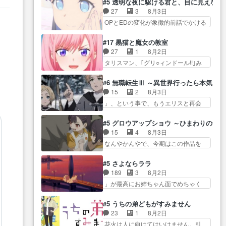
よ… 旅の支度全部やってくれる
#5 透明な夜に駆ける君と、目に見えない
方… 第５話感想：コ□した相手に
り出オチ感が否めず、エピソードの
先輩、なんだかん… 第５話をｄ
27
3
8月3日
も家族や…､戦… つらい回だ……
打率… 田山さんが佐々木さんに
アニメストアで視聴しました。視…
OPとEDの変化が象徴的前話でかける
つらすぎる……。エスタ先輩…
沼っていく…こんな… 佐々木さ
には… 小春の透明なモヤのかか
今週のシーナとミミも可愛かった2人
ん、腕フェチなんですね笑最近ま
った世界。どんな女… そうか、
の関係… 確かに相手にも家族や
#17 黒猫と魔女の教室
じ… 佐々木がガラケーからスマ
こんな風に見えてるのかぁ。かけ
大切な人はいるけど、… 白シャ
27
1
8月2日
ホに変えるって、… もうドラマ
る… 完全な両片思いになりまし
ツが作業着みたいなもんなんですか
タリスマン、｢グリ○ィンドール!!｣み
版孤独のグルメファンコンテン
たねぇ…OPとE… 余計な物は描
ね…
た… 最初の障害ゴーレムを全員
ツ… 「お腹冷えちゃわない？
かず白く靄がかった小春ちゃ
で力を合わせて倒… アリアはホ
佐々木さんの優しさ… 先行で見
#6 無職転生Ⅲ ～異世界行ったら本気だ
ん… 光も感じない完全な盲目な
ントスピカが大好きだよね。ツ
た時より2人のやり取りに癒しを
15
2
8月3日
んやね…おめかし… 母役に能登
ン… 一等級ポテンシャルのアリ
感… ABEMA版の7〜8話佐々木が
」、という事で、もうエリスと再会
さんって禁じ手使ってきたー！
アちゃん可愛くて… そういや、
実年齢以上…
か？っと… サラの再登場によっ
E… 今回は小春視点も描かれてい
アリアは能力は最上級のくせに、
てルーデウスの成長が確… 人間
て良かった本当… 股に海豚を挟
#5 グロウアップショウ ～ひまわりのサ
… とうとうアリアと直接競う場
関係の清算が粛々と進められている
み水上バスでの会話を反芻…
15
4
8月3日
がきたこれまで… 毎度ながらの
サラ… サラとの関係に対して完
恋… OPEDとも無人バージョンか
なんやかんやで、今期はこの作品を
スピカの顔面芸推しのハナち
全に「昔の女」とし… ルーシー
ら主人公２人…
一番推し… 時給50円じゃ借金は
ゃ… クソレビュータリスマン趣
にデレるルディが完全に親バカで
減らない(^_^;サ… 葵ちゃん可愛
味ダダ漏れで好き… 期末試験が
#5 さよならララ
微… サラとは会ってほしいちゃ
すぎるな楠木ともりちゃんの
始まろうとしておりスピカは対
189
3
8月2日
んとした別れ方し… サラは未練0
ね… デフォルメされた表情が特
策… 能力鑑定胸像タリスマン氏
」が最高にお姉ちゃん面でめちゃく
だと言っていたけど人の気持
に多かったのが印… 葵＆茜の回
容姿も評価してし…
ちゃかわ… さすがに割れた窓ガ
ち… 実は結構好きなキャラモヤ
も良きでした。あの証拠写真、
ラスの弁償は求められた… 逡巡
モヤする別れ方だ… 役で出演さ
#5 うちの弟どもがすみません
ひ… 互いが互いのことを想って
を振り切ってみんなに謝ったララの
せていただきました！よろしく
23
1
8月2日
いるのにすれ違っ… 第５話をｄ
思い… 仕事に馴染めない辺り観
お… 毎クールメインヒロインを
花火は人に向けてはいけません。引
アニメストアで視聴しました。