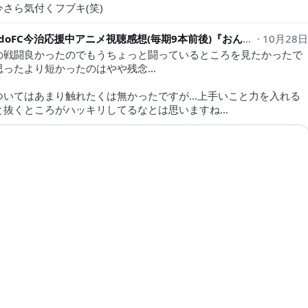
さら気付くフブキ(笑)
LeonardoFC今治応援中アニメ視聴感想(毎期9本前後)『おんまく』また来年
10月28
の戦闘良かったのでもうちょっと闘っているところを見たかったで
思ったより短かったのはやや残念…
ついてはあまり触れたくは無かったですが…上手いこと力を入れる
と抜くところがハッキリしてるなとは思いますね…