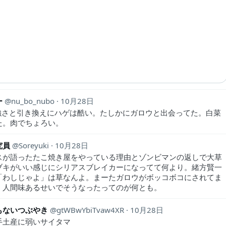
ー
nu_bo_nubo
10月28日
 強さと引き換えにハゲは酷い。たしかにガロウと出会ってた。白菜
た。肉でちょろい。
究員
Soreyuki
10月28日
スが語ったたこ焼き屋をやっている理由とゾンビマンの返しで大草
ブキがいい感じにシリアスブレイカーになってて何より。緒方賢一
「わしじゃよ」は草なんよ。まーたガロウがボッコボコにされてま
。人間味あるせいでそうなったってのが何とも。
もないつぶやき
gtWBwYbiTvaw4XR
10月28日
手土産に弱いサイタマ