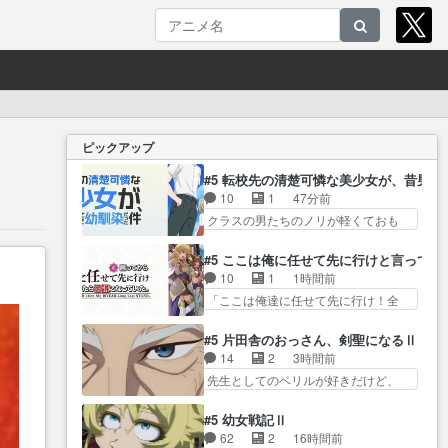
ピックアップ
#5 転校先の清楚可憐な美少女が、昔男
10
1
47分前
クラスの男たちのノリが軽くておも
ろい春希… 沙紀は隼人への片思
いを拗らせているタイプ… みな
#5 ここは俺に任せて先に行けと言ってか
もちゃんが透けブラしててびっくり
10
1
1時間前
して… レベルのキャラが登場。
「ここは俺達に任せて先に行け！全
相変わらず顔や体の… 隼人が春
員いい奴… 過去、あとを託した
希の級友を巻き込んだイジりに動
ロックが今、2人にあと… 木下鈴
#5 片田舎のおっさん、剣聖になるⅡ
じ… 第５話をU-NEXTで視聴しま
奈（@0suzuna0）が【マリー…
14
2
3時間前
した。視聴… ラブコメで天然ジ
村ごと乗っ取られてたら流石に気付
先生としてのベリルが好きだけど、
ゴロというかナチュラルヒ… み
かないか… 《漫画版少し読んだ
今回みた… 4人だけでサーベルボ
なもと仲良く話す隼人を見てなぜか
ことある》エリックとゴ… ロッ
アを狩りに行く。野営… ・実家
不安に… 無理なダイエットは禁
#5 幼女戦記Ⅱ
クは敵に容赦無くブスっといくから
周辺でサーベルボアが暴れてると聞
物だけど、なかなか結… 「これ
62
2
16時間前
気持… 勇者パーティー再結成し