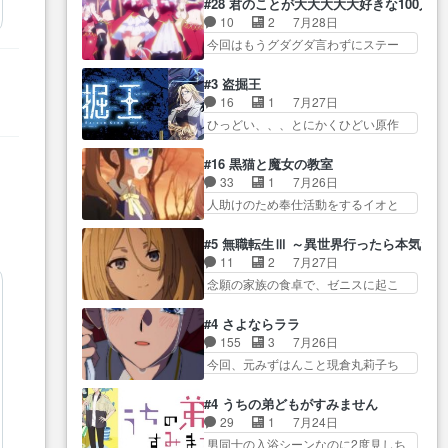
２度目のデート出… マジできな
#28 君のことが大大大大大好きな100人の
… 初デートで冬月を笑わせよう
の存在で揺らぐ14クラス約束された
臭いぞ帝位争い。姉からの刺客
10
2
7月28日
とする姿も冬月… 特に大きな事
死… ミミの秘密をあっさり受け
を… ふぃーねと町の様子を見に
今回はもうグダグダ言わずにステー
件やイベントが起きるでもな
入れたのは拍子抜… 蘇生魔法っ
行ったら町中で窃…
ジを見た… 君のことが大大大大
く… 初デートで冬月を笑わせよ
て下衆い国なら進退窮まったら
大好きな１００人の彼女… 100カ
うとする姿も冬月… 3話までは主
#3 盗掘王
手… 蘇生魔法ヤバイけどミミい
ノ版ラブライブ！？こういうのは
人公がどうでもいいことでず
16
1
7月27日
なかったら詰んで… アニメオタ
人… 俺、みんなのレッスン動画
っ… 花火購入に浅草へ…行き当
ひっどい、、、とにかくひどい原作
クあるある：作中に花が登場す
をDVDが焼きき… アナウンス役
たりばったり訪問…
が俺レベ… 一般人が巻き込まれ
る… ご視聴ありがとうございま
で出演いたしましたみんなの
ることもあるのか結構面… 久野
した！アリとセイ… ごめん、そ
#16 黒猫と魔女の教室
ア… 恋太郎ファミリーがガチで
美咲さんと言えば幼女！アイマスの
ういう話がしたい作品じゃない
33
1
7月26日
アイドルに挑戦！… ギャグギャ
市原… 遼河は目的の為には人命
の… 第４話感想：その口止め効
人助けのため奉仕活動をするイオと
グしくもド直球で泣ける回来た
も軽視するタイプの… 4つのスキ
果あるかな？ミミ…
カストル… スピカも大概怖がり
な… 【完全初見】100カノ
ルが揃う。広い墓を捜索中、遼
だけど、カストルが更に… イオ
Girlfrien… 『アイドル伝説恋太郎
#5 無職転生Ⅲ ～異世界行ったら本気だ
河… 村正はそんなおどろおどろ
とカストルの共通点は、魔法の制御
ファミリー』にて「ア… 安木路
11
2
7月27日
しいエピソードあ… 気持ちよく
が出… 椋鳥の大群て…住民から
佐ウル子役で出演いたしましたクォ
念願の家族の食卓で、ゼニスに起こ
しようとしてるのはわかるけど。
迷惑がられてない？… キングコ
リ…
った奇跡… キスをせがむロキシ
… 韓国ご自慢の俺レベのアニメ
ングor進撃の巨人牡羊座のアル
ーが可愛い過ぎ！妹達へ… エリ
制作を日本に奪… 予言で正体が
#4 さよならララ
デ… スピカ・イオ・カストルと
ナリーゼの悪魔の囁きwクリフとエリ
バレる、もう騙し討ちは出来
155
3
7月26日
いう組み合わせ。… 有り余るパ
ナ… 悪魔の囁きやめてくださいw
な… 村正の墓、アニメで見ると
今回、元みずはんこと現倉丸莉子ち
ワーが制御出来ない誰かの為に
おい、1番重要… ゼニスも感情が
一杯で怖いな。ア…
ゃんが出… いや、これけっこう
力… スピカの放り込みかたが雑
出てきてて良い方向に進んで…
おもしろいかも知れん。… 王子
になってきてるな… イキりカス
#4 うちの弟どもがすみません
第５話をABEMAで視聴しました。視
様とは...本当の愛とは...なんぞ…
トルは怖がりやったかあスピカ
29
1
7月24日
聴に… クリフとエリナリーゼさ
テンポの良いボケとツッコミで笑わ
な… 鏡の世界への突入と新たな
男同士の入浴シーンなのに2度見しち
んが夫婦になり、ノ… エリナリ