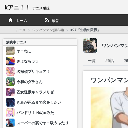
kアニ！！
アニメ感想
ホーム
最新
アニメ
ワンパンマン(第3期)
#27「生物の限界」
放映中アニメ
ワンパンマン
ヤニねこ
一覧
25話
2
さよならララ
名探偵プリキュア！
ワンパンマン(
令和のダラさん
乙女怪獣キャラメリゼ
きみが死ぬまで恋をしたい
バンドリ！ ゆめ∞みた
スーパーの裏でヤニ吸うふたり