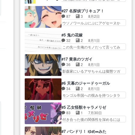
ていて苦しいところ… ララちゃ
好きになっちゃう…
きこもり… 糸はまだ柊の顔も見
視… 葵ちゃんに〝瑞佳ちゃんと
んの事情はもう少し皆に話して良
たことなかったっけ！1… ってお
練習したい〟と言… 本当この作
#27 名探偵プリキュア！
い… ララと茉里とで初のアルバ
名前を見たんだけどあの中村大樹さ
品は「キャラ」を活かすのがう
87
3
8月2日
イト。七転八倒し… 労働するプ
ん… 糸ちゃんカッケー、色んな
ま… みずかちゃんの介入で双子
ウソノワールぷにぷにアゲセーヌか
リンセスえらい。プリンセスの
意味でwゲームが… 姉から性的興
の仲にヒビが………
わよ!!… 順当にマコトジュエルの
精… アンデケン行ってケーキ食
奮覚えてないよね？なんて言
争奪戦をやったと。… 記憶を取
べて、帰りにカメ… ララが働く
#5 鬼の花嫁
わ… テーマ：引きこもりの理由
り戻し正式に探偵事務所で働き始
事でのてんやわんや。働いて大
32
2
8月1日
感想は、久しぶり… 元ゲーマー
め… ポワロ、元ネタを解説して
変… 地道に働き人と関わる日々
この先一生俺のモノだって言ってみ
なので、はちゃめちゃ楽しく作
原作に誘導するの… くれあさん
の中に愛を見いだ…
たい笑他… 1歳からの誕生日プレ
業… 糸ちゃんと源くんの距離感
の探偵としての初事件にしてち
ゼント………とは思っ… 玲夜さ
おかしいね(*´… 糸と源ははよ好
#17 黄泉のツガイ
ょ… ・急にクイズ番組が始まっ
ん柚子に18年分の誕生日プレゼン
きおうとると言わんかい！引…
36
2
8月1日
たw・妖精ウソノ… るるかの助手
ト… 柚子は鬼龍院家から初めて
ショウくんと対等に話すためにゲー
影森家にいるアサちゃんは擬態ツガ
だった？今回が初めての探偵
学校に通う事にな… プレゼント
ムをする…
イだった… アサが置かれた立場
活… 探偵じゃなかったの！？ク
攻撃ヤバすぎるwwwヴァイオ
や気持ちを汲んで熱くな… 屋敷
レアさん探偵すぎ… 突然のポア
#6 天幕のジャードゥーガル
レ… 玲夜さまサプライズの、こ
にアサはいなかった逆にガブちゃん
ロクイズは草なんよ。んで、あ
34
2
8月1日
れまでの柚子ちゃ… 玲夜から柚
はい… 影森の当主が際限なくツ
ん… 今回からついにくれあが探
モンゴル帝国への恨みを持つシタラ
子へ17年分の誕生日&を未来に…
ガイを増やせるのに… 今回はも
偵事務所の仲間に…
を信じた… 回想が淡々と語られ
「​​13歳の柚子ちゃんへ…もう中学生
うガブちゃんさんの悲鳴にも似た
るのだけどいつの間にか… オゴ
な… 梅原の人が18歳になるまで
#5 乙女怪獣キャラメリゼ
怒… ユルと戦った時から伏線が
タイの妃になってもその心は晴れ
の誕生プレゼン… なよなよした
83
1
7月30日
張られていたのが… しかしアサ
ず、モ… ドレゲネの過去、宝石
男（cv石田彰）梅ちゃんがた…
付き合った後の関係性を深めるには
は、兄様に会いたいbotだと思…
だった彼女が人になり… ドレゲ
ヒロイン… 来夢ちゃんがキング
ツガイには優しい筈のガブちゃん、
ネの過去、、辛かった、、あのジャ
コングなのいい味付けだ… ずっ
アキオの… 色々とひっかけがあ
#7 バンドリ！ ゆめ∞みた
タ… 年上旦那が良い人でも、女