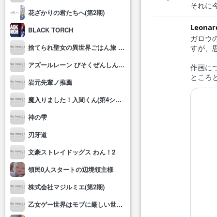
それに今
花ざかりの君たちへ(第2期)
BLACK TORCH
ガロウ
捨てられ聖女の異世界ごはん旅 隠れスキルでキャンピングカーを召喚しました
すが、
アズールレーン びそくぜんしんっ！にっ!!
作画に
ところ
岩元先輩ノ推薦
魔入りました！入間くん(第4シリーズ)
神の雫
刃牙道
文豪ストレイドッグス わん！2
領民0人スタートの辺境領主様
株式会社マジルミエ(第2期)
乙女ゲー世界はモブに厳しい世界です2