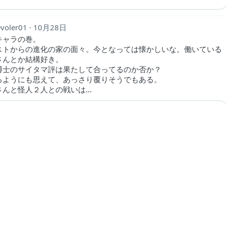
voler01
10月28日
キャラの巻。
ストからの進化の家の面々。今となっては懐かしいな。働いている
さんとか結構好き。
博士のサイタマ評は果たして合ってるのか否か？
るようにも思えて、あっさり覆りそうでもある。
さんと怪人２人との戦いは…