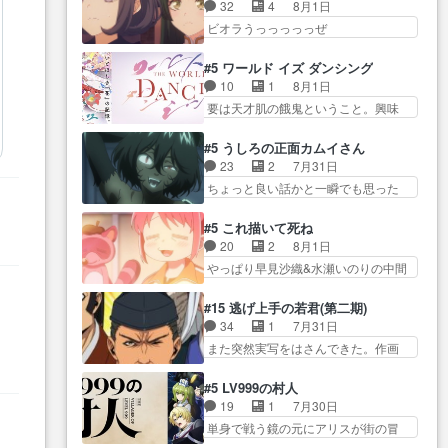
とメスってて何この可愛い生物。ク
って、最終的に嫌な終わ… ゴン
32
4
8月1日
は宝石でただ笑っ… ダイルの儀
ラス… 付き合い始めたら始めた
ゾウが従える大量のツガイに何事か
ビオラうっっっっっぜ
式の神々しさたるや。一気に空
でまた違った悩みが… と一歩ず
と思…
ぇ！！！！！！！！後… あられ
気… ドレネゲの辛い過去には同
つ踏み出す黒絵ちゃん微笑ま新汰
ちゃん、僕っ子になってから取り戻
情の言葉しか…シ… 奥様に悲し
#5 ワールド イズ ダンシング
の… ツインテールが可愛いお茶
し… ビオラが悪魔すぎて気分が
い過去…萌え袖が可愛いね、と
10
1
8月1日
目な妹ちゃんです… しかも過去
悪くなってきたこ… 声優まとめ
思… ドレゲネとシタラ、2人だけ
要は天才肌の餓鬼ということ。興味
も重いんかいかつては自分に自
ました(７話まで)仲町あられ/… ビ
の同盟が結成さ…
を惹かれ… 父の観阿弥と袂を分
信… リップを塗ってらっしゃる
オラの策略がバッチリ嵌って最高
かった？鬼夜叉が田楽の… 猿楽
からかしらお顔が… 黒絵「怪獣
#5 うしろの正面カムイさん
wwwこ… 自信あれば評価なんて
の鬼夜叉と田楽の増次郎。小さない
に憧れるのはいいけど自分自身
23
2
7月31日
気にしないし、充実し… ・バー
ざこ… 着眼点は良くとも、先鋭
が… 素の自分はどちらなのかは
ちょっと良い話かと一瞬でも思った
チャルだけど、みゅーたいぷ初ライ
的すぎるのか。芸能… 鬼夜叉は
まだ不明だが見せ…
私が間違… ろくろ首さんも油舐
ブ… OPこんなんだっけ？と思っ
石也と共に観世座をあとにし、三
めてなかった？白雪碧さ… 今日
たら歌唱シーン… の、らいぶシ
#5 これ描いて死ね
条… 観世座を離れ、三条坊門御
も1日お疲れ様でした～───昨晩～
ーン＿!!­­--­­--­… それだけでええや
20
2
8月1日
所で日々を送る鬼… 「お前(鬼夜
今… 幼女に拾われたお市ちゃん
ん！！しかし、ビオラが仕…
やっぱり早見沙織&水瀬いのりの中間
叉)が凄いのではなく客が凄い…
の恩返し。化け猫… 役にて出演
層は上… あれ光って漫研入るこ
田楽と猿楽の獅子舞勝負。鬼夜叉は
させていただきました。ジョア
とになってたんだっけ… 登場人
猫の動き… 登場人物の我が強
#15 逃げ上手の若君(第二期)
ン… トイ・ストーリーみたいな
物が増えてわいわいしたところが好
い。新しい獅子舞に拘って… 第
34
1
7月31日
始まり。流石に除… 猫相手にな
き… 初コミティアで２０冊刷り
５話をprimevideoで視聴しまし…
また突然実写をはさんできた。作画
んでそんなに…と思ったらそう
は妥当だよね。俺… 藤森さんの
リソース… やるべきことが逃げ
い… いつもと違って少し良い話
ママ向けの漫画で、また涙腺
る事と分かると水を得た… 30歳
化け猫は油が好物… 今回はあか
#5 LV999の村人
が⋯… 〜漫画に「想い」をこめ
まで童貞だと魔法使いになれるとい
やし1体のみで15分。金持ちの…
19
1
7月30日
よう｣娘に漫画であ… 何回この作
う… こっちの諏訪の三大将もま
今更だけど霊が性行為で祓えること
単身で戦う鏡の元にアリスが街の冒
品に泣かされるのだろう。光が
たクセが強いw色… 頼重が完全に
は何とな…
険者率い… 鏡浩二はゲーム世界
藤… ホテル泊まってコミティア