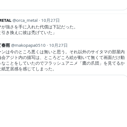
METAL
orca_metal
10月27日
マが強さを手に入れた代償は下記だった。
と引き換えに彼は禿げていた」
て春雨
makopapa0510
10月27日
ーンは今のところ悪くは無いと思う。それ以外のサイタマの部屋内
協会アジト内の描写は、ところどころ絵が動いて無くて画面だけ動
うなことをしていたのでフラッシュアニメ「鷹の爪団」を見てるか
な紙芝居感を感じてしまった。