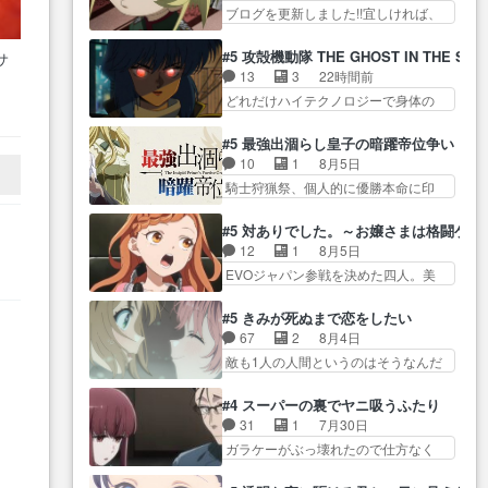
い… ちょっと年齢の事を言いす
からもお手入れ、がんばりゅ」あり
ブログを更新しました!!宜しければ、
て先にいけで激アツ… 爆縮、幻
ぎとゆーか言い訳… ベリルの母
が…
是非… 少しでもマシな負け方を
覚、主人公結構エグいことするよ
もやはり只者じゃなかったかベ
選んだゼートゥーア… ゼートゥ
な… ねぇ猫耳ガール、敵の根城
#5 攻殻機動隊 THE GHOST IN THE SHE
サ
リ… 帝国との国境沿いに住んで
ーアの唯一の手駒が強すぎる笑あ
に乗り込む事を同… 世もや替え
13
3
22時間前
…
る剣聖親子って今… 討伐と立ち
お… 私にとって完全にご褒美回
が利くと復活Pとは？！もう来週…
どれだけハイテクノロジーで身体の
合い稽古。今回もこれでもかっ
ゼー様の葉巻シー… やはりター
さ
価値がフ… ジャミングも伏線に
て… サーベルボア討伐終了怪我
ニャが後方指揮だと展開に迫力
なるかと思った回想シー… フチ
今
もなくみんな無事… 若いものは
#5 最強出涸らし皇子の暗躍帝位争い
が… “貧乏籤百連無料ガチャ”100
コマだいぶ理性持ち始めた。この世
血気盛ん。すぐ自分を試したく
10
1
8月5日
連でも1回… 2期入ってから地味
界の… 原作読んだのもう何年も
な… 第５話をprimevideoで視聴
騎士狩猟祭、個人的に優勝本命に印
だよね。ただでさえ幼女… 「餌
前なのに、覚えてる… コイルの
しまし…
を付けた… 細かい設定を考える
になってもらわねばならぬ」って言
汚職を突き止めるべくバトーの指
のが面倒な時は古代魔法… エル
葉に… ゼートゥーア左遷によっ
#5 対ありでした。～お嬢さまは格闘ゲ
導… やまとん1号はどこの部分で
ナがチートすぎる笑アルは最初から
て参謀本部の連携が… 緊張感あ
12
1
8月5日
。
使うのだろう？… 日本とロシア
自分… プラネット・ウィズ展開
る戦闘描写とギャグ今週の『有能
EVOジャパン参戦を決めた四人。美
が絡む政治の話かつ色々な用
アツいな「騎士狩猟… 麦茶どこ
な…
緒の母… この作品に唯一足りな
語… 第５話をprimevideoで視聴
ろかタイトル通り麦茶の出涸らし
いと思ってた(無くて… 見た目は
しまし… 前回同様『イノセン
#5 きみが死ぬまで恋をしたい
ぐ… 第５話をABEMAで視聴しま
気品溢れてるのに中身は…美緒マ
ス』を含む押井・神山版… 第５
67
2
8月4日
した。視聴に… 復讐に燃える吸
マ… テーマ：格ゲー大会に行く
話「EPISODEラストの母親の気持…
敵も1人の人間というのはそうなんだ
血鬼兄弟の弟ですいいキャラ…
には？感想は、美… 大会を前に
けど状… もう着れないからって
クリスタ皇女が“萌え”なのでこの娘が
格ゲー熱が高まる一方、百合の
どういう意味だろうな… ミミを
皇帝… ウサギ好きそうな王女殿
#4 スーパーの裏でヤニ吸うふたり
本… 東京で開催される格ゲー大
人間に戻して欲しいでも自分達が代
下がかわいい。幼馴… ついに始
31
1
7月30日
会に参加すること… Japanに向け
わ… ご視聴ありがとうございま
まった狩猟祭。エルナの活躍で上
ガラケーがぶっ壊れたので仕方なく
て外泊届にサインをもらっ… 長
した見るたびに切… 誰かと思っ
位…
スマホに… 佐々木さんとは同い
崎から大会のために東京へ!/でも観光
たらちゅー先輩か。しれっと相
年くらいに思ってたけど… やは