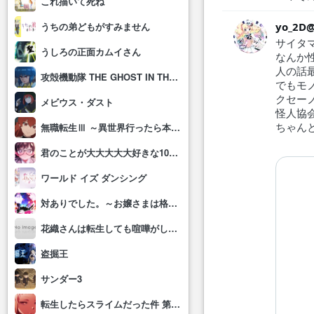
これ描いて死ね
yo_2D
うちの弟どもがすみません
サイタ
うしろの正面カムイさん
なんか
人の話
攻殻機動隊 THE GHOST IN THE SHELL
でもモ
クセー
メビウス・ダスト
怪人協
ちゃん
無職転生Ⅲ ～異世界行ったら本気だす～
君のことが大大大大大好きな100人の彼女(第3期)
ワールド イズ ダンシング
対ありでした。～お嬢さまは格闘ゲームなんてしない～
花織さんは転生しても喧嘩がしたい
盗掘王
サンダー3
転生したらスライムだった件 第4期