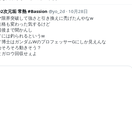
@2次元垢 常熱 #Bassion
yo_2d
10月28日
マ限界突破して強さと引き換えに禿げたんやなw
性格も変わった気するけど
最後まで聞かんし
ノには釣られるというw
ノ博士はガンダムWのプロフェッサーGにしか見えんな
会そろそろ動きそう？
とガロウ回収せぇよ