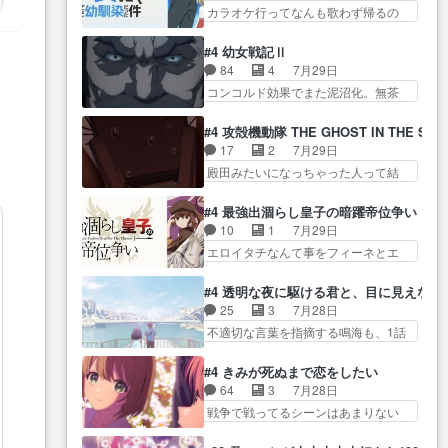
思う… クルニ、ヘンブリッツ、
流… 役で出演いたしました。次
カラオケ行ってなんも歌わず帰るの
を受けて、夜は珠樹の部屋で格
ミュイと一緒におっ… 帰省、お
回も緊張が止まり…
かよハン… 春希ちゃんの私服、
ゲ… 来たる定期テストに向けて
供ヒロインはクルニ。順番的には
めっちゃ可愛いぞ！！！… どう
勉強会！美緒ちゃ… 受験勉強と
#4 幼女戦記Ⅱ
確… 父親から手紙が来た。サー
やらあの女優さんが春希のお母さん
戦闘の2択なら戦闘を選ぶ娘w
84
4
7月29日
ベルボアの退治の… ここでヘン
のよ… 春希ちゃん姫ちゃんに野
美… 勉強嫌いでバトルを選ぶっ
コンコルド効果でまた泥沼化。無茶
ブリッツくんが同行するのが変
菜の子も凄え可愛い… 隼人くん
て、ひぐらしの沙…
振りに奇… ルーデルドルフ中将
で… ・ベリル、実家に帰ること
のスマホを買いに行ってたけど完
自らが行う煙草と葉巻は… ブロ
に・ベリルはミュ… おっさんの
#4 攻殻機動隊 THE GHOST IN THE SHE
全… 第４話をU-NEXTで視聴しま
グを更新しました!!宜しければ、是
親となるとお爺ちゃんだよね孫
17
2
7月29日
した。視聴… スマホを買うた
非… 計画通りにはいかないね笑
扱… ・ベリル、実家に帰ること
殿田みたいになっちゃった人って結
め、都心で待ち合わせをした…
やり遂げた(ほぼ… 今回もターニ
に・ベリルはミュ…
構会社に… バトーがカッコいい
OP曲きっかけで見始めてたけどなん
ャに不都合なことがあったり
と思ってたら、トグサが… あの
だかん… いきなりシリアス展開
#4 最強出涸らし皇子の暗躍帝位争い
し… 白髪の男性が語った家族を
見た目もうただのロボでしかないん
ぶち込んでくるじゃん… 春希の
10
1
7月29日
失った喪無感が、… 連邦に対し
だよ… 俺らの汗拭きそりゃいや
家庭事情は複雑。食事とか隼人が親
エロイタチなんて事をフィーネとエ
て有利な講話条件を引き出すた
だろwwバトー＆ト… イノセンス
身…
リーにア… アルも気付かなかっ
め… コンコルド効果に油を注ぐ
の元となった回だけど、ガイノ
た事を…フィーネは自分… モン
ターニャの勝利軍… 犠牲を払っ
#4 透明な夜に駆ける君と、目に見えない
イ… アダム・リンクやジェイム
スターを呼ぶ笛？黒幕は狩猟祭とは
ても良いならお前たちが前線へ
25
3
7月28日
スン(教授)型サ… アンドロイドも
関係… 平凡な少女に見える眼鏡w
行… 戦闘がアッサリし過ぎじゃ
不適切な言葉を指摘する鳴海も、1話
おっさんの汗を拭くのは嫌や…
眼鏡属性は持ち合… 神アニメ、
ない？戦争がメイ…
では冬… かけると鳴海のやり取
押井守監督のイノセンスの土台にな
ケテーイ！「騎士狩猟祭、前夜
り微笑ましいw良い奴… どう接し
ったエピ… コミカルなのにも慣
#4 きみが死ぬまで恋をしたい
の… フィーネがアルノルトに活
ていいのかわからず戸惑うかける
れてきました。１話でし… ロボ
64
3
7月28日
躍してもらいたが… 第４話を
も… 盲目だと相手の表情も分か
ットの反乱は今となっては良くある
戦争で戦ってるシーンはあまりない
ABEMAで視聴しました。視聴
らないからどう思… 今期のバッ
話し…
とはいえ… 前回までにあまり見
に… 第４話、アルとフィーネの
クナンバーみたいなOPアニメ。
れなかったようなシーナ… ミミ