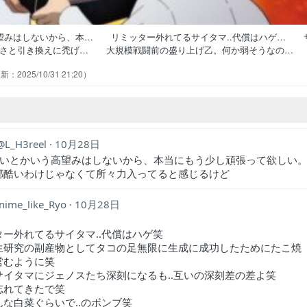
望みはしないから、本… リミッター外れてるサイタマ..代償はハゲ… 
強さと引き換えに禿げ… 大規模戦闘前の盛り上げ乙。何か弱そうなの
バいんだよなぁ…サイタ… 強さと引き換えにハゲは酷い。たしかにガ
2025/10/31 21:20
ったたこ焼き屋をやっている理… ただの手土産に弱いサイタマそれに今
闘良かったのでもうちょっと闘っ… 前回ラストからの進化の家の面々。
L_H3reel
10月28日
らいとかいう高望みはしないから、本当にもう少し頑張って欲しい
部酷いわけじゃなくて所々力入ってると感じるけど
nime_like_Ryo
10月28日
ター外れてるサイタマ..代償はハゲ笑
生研究の副産物としてタコの足無限に生成に成功したためにたこ焼
営むように笑
サイタマにジェノスたち深刻になるも..互いの深刻差の差よ笑
忘れてきたで笑
んな白菜ぐらいで..のボンブ笑