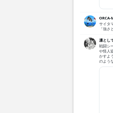
ORCA-
サイタ
「強さ
凛とし
戦闘シ
や怪人
かすよ
のよう