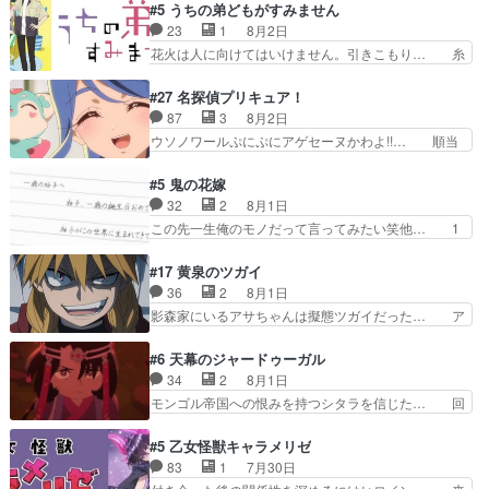
を振り切ってみんなに謝ったララの思い… 仕事に
#5 うちの弟どもがすみません
んと練習したい〟と言… 本当この作品は「キャ
馴染めない辺り観ていて苦しいところ… ララちゃ
23
1
8月2日
ラ」を活かすのがうま… みずかちゃんの介入で双
んの事情はもう少し皆に話して良い… ララと茉里
花火は人に向けてはいけません。引きこもり… 糸
子の仲にヒビが………
とで初のアルバイト。七転八倒し… 労働するプリ
はまだ柊の顔も見たことなかったっけ！1… って
ンセスえらい。プリンセスの精… アンデケン行っ
お名前を見たんだけどあの中村大樹さん… 糸ちゃ
#27 名探偵プリキュア！
てケーキ食べて、帰りにカメ… ララが働く事での
んカッケー、色んな意味でwゲームが… 姉から性
87
3
8月2日
てんやわんや。働いて大変… 地道に働き人と関わ
的興奮覚えてないよね？なんて言わ… テーマ：引
ウソノワールぷにぷにアゲセーヌかわよ!!… 順当
る日々の中に愛を見いだ…
きこもりの理由感想は、久しぶり… 元ゲーマーな
にマコトジュエルの争奪戦をやったと。… 記憶を
ので、はちゃめちゃ楽しく作業… 糸ちゃんと源く
取り戻し正式に探偵事務所で働き始め… ポワロ、
#5 鬼の花嫁
んの距離感おかしいね(*´… 糸と源ははよ好きお
元ネタを解説して原作に誘導するの… くれあさん
32
2
8月1日
うとると言わんかい！引… ショウくんと対等に話
の探偵としての初事件にしてちょ… ・急にクイズ
この先一生俺のモノだって言ってみたい笑他… 1
すためにゲームをする…
番組が始まったw・妖精ウソノ… るるかの助手だ
歳からの誕生日プレゼント………とは思っ… 玲夜
った？今回が初めての探偵活… 探偵じゃなかった
さん柚子に18年分の誕生日プレゼント… 柚子は
#17 黄泉のツガイ
の！？クレアさん探偵すぎ… 突然のポアロクイズ
鬼龍院家から初めて学校に通う事にな… プレゼン
36
2
8月1日
は草なんよ。んで、あん… 今回からついにくれあ
ト攻撃ヤバすぎるwwwヴァイオレ… 玲夜さまサ
影森家にいるアサちゃんは擬態ツガイだった… ア
が探偵事務所の仲間に…
プライズの、これまでの柚子ちゃ… 玲夜から柚子
サが置かれた立場や気持ちを汲んで熱くな… 屋敷
へ17年分の誕生日&を未来に… 「​​13歳の柚子ちゃ
にアサはいなかった逆にガブちゃんはい… 影森の
#6 天幕のジャードゥーガル
んへ…もう中学生な… 梅原の人が18歳になるま
当主が際限なくツガイを増やせるのに… 今回はも
34
2
8月1日
での誕生プレゼン… なよなよした男（cv石田彰）
うガブちゃんさんの悲鳴にも似た怒… ユルと戦っ
モンゴル帝国への恨みを持つシタラを信じた… 回
梅ちゃんがた…
た時から伏線が張られていたのが… しかしアサ
想が淡々と語られるのだけどいつの間にか… オゴ
は、兄様に会いたいbotだと思… ツガイには優し
タイの妃になってもその心は晴れず、モ… ドレゲ
#5 乙女怪獣キャラメリゼ
い筈のガブちゃん、アキオの… 色々とひっかけが
ネの過去、宝石だった彼女が人になり… ドレゲネ
83
1
7月30日
あって、最終的に嫌な終わ… ゴンゾウが従える大
の過去、、辛かった、、あのジャタ… 年上旦那が