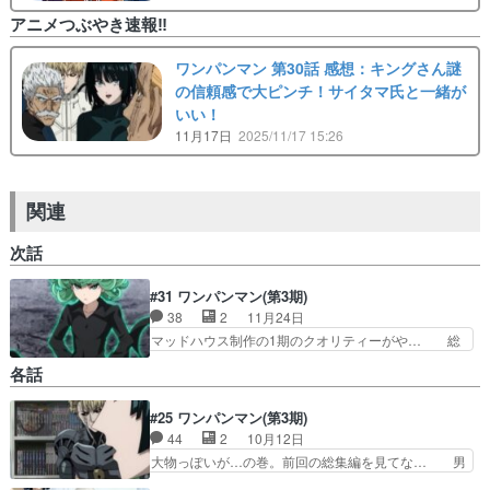
アニメつぶやき速報‼︎
ワンパンマン 第30話 感想：キングさん謎
の信頼感で大ピンチ！サイタマ氏と一緒が
いい！
11月17日
2025/11/17 15:26
関連
次話
#31 ワンパンマン(第3期)
38
2
11月24日
マッドハウス制作の1期のクオリティーがや… 総
力戦の幕開けキター！タツマキの超能力で… 今回
各話
は姿も映らなかったサイタマ圧倒的な強… 素人や
がアニメ業界の衰退を感じてまう…紙… Z市で対
#25 ワンパンマン(第3期)
峙するヒーロー達と怪人軍団サポー… それぞれの
44
2
10月12日
キャラのテーマがぴったりはまっ… S級以外の戦
闘シーン多めとは言えもうちょ… サイだけに採点
大物っぽいが…の巻。前回の総集編を見てな… 男
ってね。と、いうか、一番ド… まさか分割じゃな
性キャラの筋肉と女子キャラのフェティッ… ヌル