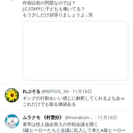
作画以前の問題なのでは？
J.C.STAFFに子どもも働いてる？
もう少しだけ頑張りましょうよ…笑
れぷそる
REPSOL_96
11月18日
キングの行動をいい感じに解釈してくれるよなあｗ
これだけでも観る価値ある
ムラクモ 《村雲好》
murakumo81
11月18日
童帝は怪人協会突入の作戦会議を開く
S級ヒーローたちと会議に乱入して来たA級ヒーロー