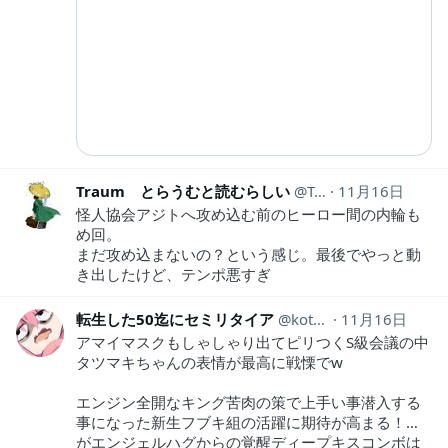
Traum とらうむと読むらしい
Traum1
11月16日
怪人協会アジトへ攻め込む前のヒーロー間の内輪も
め回。
まだ攻め込まないの？という感じ。最後でやっと動
き出したけど、テンポ悪すぎ
転生した50迄にセミリタイア
kotahinshi2
11月16日
アマイマスクもしゃしゃり出てピリつくS級会議の中
タツマキちゃんの表情が最高に戦慄でw
エンジン全開なキング苦肉の策で上手い事潜入する
事になった新生フブキ組の活躍に期待が高まる！…
がエンジェルハグからの覚醒ディープキスコンボは