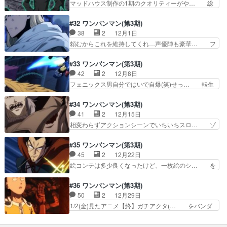
マッドハウス制作の1期のクオリティーがや… 総
インフレか凄まじい。こ…
協会突入の作戦会議を開くS級ヒ… エンジェルハ
力戦の幕開けキター！タツマキの超能力で… 今回
グからの覚醒ディープキスww… オロチvsガロウ
は姿も映らなかったサイタマ圧倒的な強… 素人や
#32 ワンパンマン(第3期)
が最終決戦みたいな大迫力… オロチやギョロギョ
がアニメ業界の衰退を感じてまう…紙… Z市で対
38
2
12月1日
ロがいる怪人と違って、… “会議は踊る、されど
峙するヒーロー達と怪人軍団サポー… それぞれの
頼むからこれを維持してくれ…声優陣も豪華… フ
進まず”ガロウが怪人…
キャラのテーマがぴったりはまっ… S級以外の戦
ラッシュ早かったですね！さすがS級ヒー… 今週
闘シーン多めとは言えもうちょ… サイだけに採点
はギリギリ視聴に耐えうる作画だった。… フラッ
#33 ワンパンマン(第3期)
ってね。と、いうか、一番ド… まさか分割じゃな
シュの戦闘かっこよかったな。ちょっ… ねえねえ
42
2
12月8日
く連続2クール予定なのか… ついに怪人協会との
いつサイタマ出てくるの？活躍して… あーーーー
フェニックス男自分ではいで自爆(笑)せっ… 転生
全面戦争超能力で圧倒す…
かっこいぃぃぃぃAパート完全に… 元仲間が怪人
フェニックスのビジュ好き死にかかると… よくわ
化して襲ってくるけど、結局修… 人質になってた
からんけどロボット強っ。絶対活動限… 着ぐるみ
#34 ワンパンマン(第3期)
ガキ、もっと憎まれ口叩いて… こういう作品なの
の設定で進化して復活するのは草。… 思いつきそ
41
2
12月15日
で仕方が無いですが…とり… 閃光のフラッシュの
うで思いつかねぇ...。声豚と… まさかフェニック
相変わらずアクションシーンでいちいちスロ… ゾ
前髪に何故かハッシュタ…
ス‍男がここまで引っ張る… ワガンマの知識が現実
ンビマンの血、やっぱりまずいのねｗ腐っ… 32
に、フェニックス男に… 童帝VS転生フェニック
話が良かったので最近ほんの少し期待し… バトル
#35 ワンパンマン(第3期)
ス男何か違うアニメ… フェニックスがフレア使う
いまいちの回でもキャラがおもろいか… 寄り道し
45
2
12月22日
って苦笑フェニッ… フェニックス男とかいうふざ
ていいのは。それ以下はよっぽど良… 前回、童帝
絵コンテは多少良くなったけど、一枚絵のシ… を
けた怪人にまぁ…
でまるまる1話使ったのに今回は… 普通の回の普
バンダイチャンネルで視聴。ゾンビマンも… 黒い
通のラストで、次回も普通に続… 後半は特に低コ
精子、倒すの無理じゃない？ ゾンビマ… レベル
#36 ワンパンマン(第3期)
スト回ってことなのかな？大… ゾンビマンVS吸
龍の怪人戦だとやはり画もホームレス… 童帝はマ
50
2
12月29日
血鬼、ゾンビマンの勝利。… おはようございま
ジ本物のヒーローだな子供なのにカ… プリズナー
1/2(金)見たアニメ【終】ガチアクタ(… をバンダ
す。この時間になるとお腹…
ずっと何やってんだw黒い精子倒… ぷいぷりプリ
イチャンネルで視聴。オロチも、普… モノローグ
ズナーは見てる分には面白いよ… アトミック侍の
からは想像出来ないキングの受け… 作画が良かっ