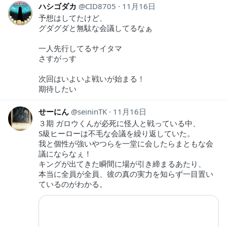
ハシゴダカ
CID8705
11月16日
予想はしてたけど、
グダグダと無駄な会議してるなぁ
一人先行してるサイタマ
さすがっす
次回はいよいよ戦いが始まる！
期待したい
せーにん
seininTK
11月16日
３期 ガロウくんが必死に怪人と戦っている中、
S級ヒーローは不毛な会議を繰り返していた。
我と個性が強いやつらを一堂に会したらまともな会
議にならなぇ！
キングが出てきた瞬間に場が引き締まるあたり、
本当に全員が全員、彼の真の実力を知らず一目置い
ているのがわかる。