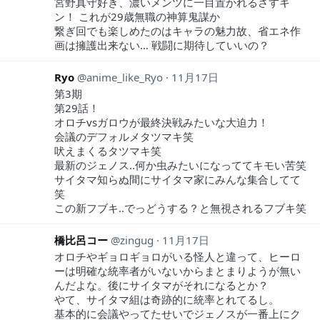
宮野真守好き、濃いメンツに一目置かれるさすキ
ン！ これが29歳無職の神算鬼謀か
繋ぎ回でも楽しめたのはキャラの魅力故、省エネ作
画は擁護出来ない… 戦闘に期待していいの？
Ryo
anime_like_Ryo
11月17日
第3期
第29話！
オロチvsガロウが最終決戦みたいな大迫力！
会議のデフォルメタツマキ笑
吠えまくるタツマキ笑
最新のジェノス..何か虫みたいになっててキモい苦笑
サイタマ知らぬ間にサイタマ家にみんな集合してて
笑
この新フブキ..でっどうする？と無視されるフブキ笑
橋比呂コー
zingug
11月17日
オロチやギョロギョロがいる怪人と違って、ヒーロ
ーは明確な統率者がいないからまとまりようが無い
んだよな。後にサイタマがそれになるとか？
やて、サイタマ組は奇跡的に統率とれてるし。
基本的に会議やってたせいでジェノスが一番上にク