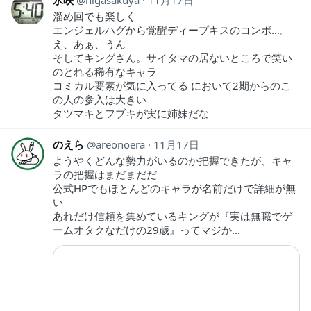
氷咲
higasakuya
11月17日
溜め回でも楽しく
エンジェルハグから覚醒ディープキスのコンボ…。
え、あぁ、うん
そしてキングさん。サイタマの居ないところで笑い
のとれる稀有なキャラ
コミカル要素が気に入ってる において2期からのこ
の人の参入は大きい
タツマキとフブキが実に姉妹だな
のえら
areonoera
11月17日
ようやくどんな勢力がいるのか把握できたが、キャ
ラの把握はまだまだだ
公式HPでもほとんどのキャラが名前だけで詳細が無
い
あれだけ信頼を集めているキングが『実は無職でゲ
ームオタクなだけの29歳』ってマジか…