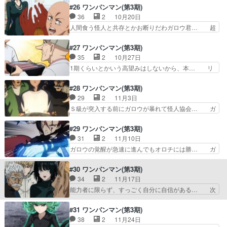
く連続2クール予定なのか… ついに怪人協会との
ッと始まった6年半ぶりの3期、こんな… 気楽に
#26 ワンパンマン(第3期)
全面戦争超能力で圧倒す…
みられるアクション作品時間がある時… フブキ組
36
2
10月20日
全滅..半分は姉がビルにめり込ま… w過大評価さ
人間食う怪人と共存とかお断りだわガロウ君… 超
れてるキングwサイタマの家が… ガロウとの闘い
強いのに心の小さいサイタマが面白すぎる… 自分
までは原作既読済。今期は異… 前回総集編見たの
は先月2期を見たばかりなのでいいです… 推しの
#27 ワンパンマン(第3期)
に話がつながらねぇ…(笑… ガロウを筆頭に徒党
フブキ登場が嬉しいねこんな美人を前… あー、楽
35
2
10月27日
がまとまりつつある怪人… …ああなんだ、ガロウ
しかった〜〜〜♬「頂きマンモス」… ED前の展
1期くらいとかいう高望みはしないから、本… リ
か。後半原作読んでい…
開めちゃくちゃ熱かったわ。アニ… 最強のヒーロ
ミッター外れてるサイタマ..代償はハゲ… サイタ
ー狩りですらもワンパンで終わ… ガロウは、ここ
マ限界突破して強さと引き換えに禿げ… 大規模戦
#28 ワンパンマン(第3期)
で再度サイタマに負けてたの… ガロウ怪人向いて
闘前の盛り上げ乙。何か弱そうなの… 怪人協会の
29
2
11月3日
ねぇ…(笑)。サイタマは… ガロウの方がよほどヒ
戦力がヤバいんだよなぁ…サイタ… 強さと引き換
Ｓ級が突入する前にガロウが暴れて怪人協会… ガ
ーローしてる件。自身…
えにハゲは酷い。たしかにガロ… ジーナスが語っ
ロウの時間巻き戻る？結局高級肉鍋をみん… 一つ
たたこ焼き屋をやっている理… ただの手土産に弱
の鍋に対して人多くね？みんな結局食っ… ガロウ
#29 ワンパンマン(第3期)
いサイタマそれに今さら気… ガロウの戦闘良かっ
もう主人公じゃん。がっつりバトル始… ジェノス
31
2
11月10日
たのでもうちょっと闘っ… 前回ラストからの進化
＝不信な点があるから除外シルバー… キャラ立っ
ガロウの覚醒が急速に進んでもオロチには勝… ガ
の家の面々。今となっ…
てるから鍋囲むだけのシーンが滅… サブタイどお
ロウが主人公じゃん。人間らしさは捨てき… ガロ
り「反乱の狼煙」！ガロウなん… 戦力になりそう
ウ、連戦しすぎでもはや怪人の強さがよ… ガロウ
#30 ワンパンマン(第3期)
なジェノスやシルバーファン… 変わるガロウの
が死の淵から蘇って、どんどん強くな… オロチ戦
34
2
11月17日
体…。w奪い合うすき焼きの… ・S級ヒーローが
は流石に勝敗が見えすぎてたわ。ガ… ガロウが幹
能力者に限らず、すっごく自分に自信がある… 次
見参する話。・ガロウの回…
部と怪人の王と対決する回。かな… 臨死体験の度
週いよいよヒーローと激突ですか。ここま… アマ
に強くなるというか、強制的に… 今回はかなり頑
イマスクめんどくさいなwキング顔芸と… 展開も
#31 ワンパンマン(第3期)
張って動かしてましたが、こ… w竜レベルながに
良くなってきたのは確かだけど…コレ… キングの
38
2
11月24日
育ちすぎたポチてw。つい… ガロウのセルフ強さ
行動をいい感じに解釈してくれるよ… 童帝は怪人