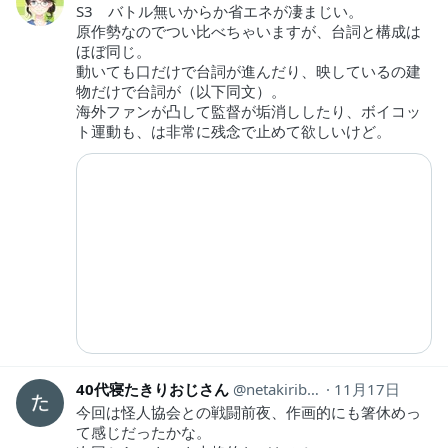
S3 バトル無いからか省エネが凄まじい。
原作勢なのでつい比べちゃいますが、台詞と構成は
ほぼ同じ。
動いても口だけで台詞が進んだり、映しているの建
物だけで台詞が（以下同文）。
海外ファンが凸して監督が垢消ししたり、ボイコッ
ト運動も、は非常に残念で止めて欲しいけど。
40代寝たきりおじさん
netakiribttusai
11月17日
今回は怪人協会との戦闘前夜、作画的にも箸休めっ
て感じだったかな。