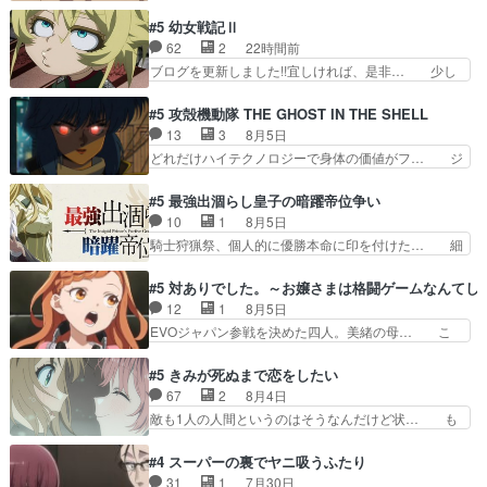
ねた歳のせいにしていた限界を超えて命の… いい
成して先にいけで激アツ… 爆縮、幻覚、主人公結
んじゃないですか。魔物の群を発見した… アマプ
#5 幼女戦記Ⅱ
構エグいことするよな… ねぇ猫耳ガール、敵の根
ラにて視聴終わり！サーベルボア討伐… を言い訳
62
2
22時間前
城に乗り込む事を同… 世もや替えが利くと復活P
にしたくないものですねwボア狩り… 先生として
ブログを更新しました!!宜しければ、是非… 少し
とは？！もう来週…
のベリルが好きだけど、今回みた… 4人だけでサ
でもマシな負け方を選んだゼートゥーア… ゼート
ーベルボアを狩りに行く。野営… ・実家周辺でサ
ゥーアの唯一の手駒が強すぎる笑あお… 私にとっ
#5 攻殻機動隊 THE GHOST IN THE SHELL
ーベルボアが暴れてると聞い… ちょっと年齢の事
て完全にご褒美回ゼー様の葉巻シー… やはりター
13
3
8月5日
を言いすぎとゆーか言い訳… ベリルの母もやはり
ニャが後方指揮だと展開に迫力が… “貧乏籤百連
どれだけハイテクノロジーで身体の価値がフ… ジ
只者じゃなかったかベリ…
無料ガチャ”100連でも1回… 2期入ってから地味
ャミングも伏線になるかと思った回想シー… フチ
だよね。ただでさえ幼女… 「餌になってもらわね
コマだいぶ理性持ち始めた。この世界の… 原作読
#5 最強出涸らし皇子の暗躍帝位争い
ばならぬ」って言葉に… ゼートゥーア左遷によっ
んだのもう何年も前なのに、覚えてる… コイルの
10
1
8月5日
て参謀本部の連携が… 緊張感ある戦闘描写とギャ
汚職を突き止めるべくバトーの指導… やまとん1
騎士狩猟祭、個人的に優勝本命に印を付けた… 細
グ今週の『有能な…
号はどこの部分で使うのだろう？… 日本とロシア
かい設定を考えるのが面倒な時は古代魔法… エル
が絡む政治の話かつ色々な用語… 第５話を
ナがチートすぎる笑アルは最初から自分… プラネ
#5 対ありでした。～お嬢さまは格闘ゲームなんてし
primevideoで視聴しまし… 前回同様『イノセン
ット・ウィズ展開アツいな「騎士狩猟… 麦茶どこ
12
1
8月5日
ス』を含む押井・神山版… 第５話「EPISODEラ
ろかタイトル通り麦茶の出涸らしぐ… 第５話を
EVOジャパン参戦を決めた四人。美緒の母… こ
ストの母親の気持…
ABEMAで視聴しました。視聴に… 復讐に燃える
の作品に唯一足りないと思ってた(無くて… 見た
吸血鬼兄弟の弟ですいいキャラ… クリスタ皇女
目は気品溢れてるのに中身は…美緒ママ… テー
#5 きみが死ぬまで恋をしたい
が“萌え”なのでこの娘が皇帝… ウサギ好きそうな
マ：格ゲー大会に行くには？感想は、美… 大会を
67
2
8月4日
王女殿下がかわいい。幼馴… ついに始まった狩猟
前に格ゲー熱が高まる一方、百合の本… 東京で開
敵も1人の人間というのはそうなんだけど状… も
祭。エルナの活躍で上位…
催される格ゲー大会に参加すること… Japanに向
う着れないからってどういう意味だろうな… ミミ
けて外泊届にサインをもらっ… 長崎から大会のた
を人間に戻して欲しいでも自分達が代わ… ご視聴
#4 スーパーの裏でヤニ吸うふたり
めに東京へ!/でも観光よ… 旅の支度全部やってく
ありがとうございました見るたびに切… 誰かと思
31
1
7月30日