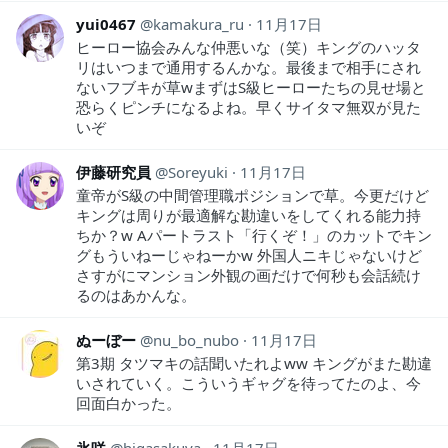
yui0467
kamakura_ru
11月17日
ヒーロー協会みんな仲悪いな（笑）キングのハッタ
リはいつまで通用するんかな。最後まで相手にされ
ないフブキが草wまずはS級ヒーローたちの見せ場と
恐らくピンチになるよね。早くサイタマ無双が見た
いぞ
伊藤研究員
Soreyuki
11月17日
童帝がS級の中間管理職ポジションで草。今更だけど
キングは周りが最適解な勘違いをしてくれる能力持
ちか？w Aパートラスト「行くぞ！」のカットでキン
グもういねーじゃねーかw 外国人ニキじゃないけど
さすがにマンション外観の画だけで何秒も会話続け
るのはあかんな。
ぬーぼー
nu_bo_nubo
11月17日
第3期 タツマキの話聞いたれよww キングがまた勘違
いされていく。こういうギャグを待ってたのよ、今
回面白かった。