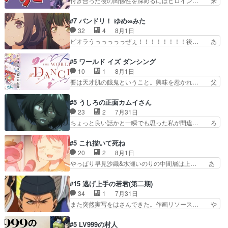
付き合った後の関係性を深めるにはヒロイン… 来
量のツガイに何事かと思…
良い人でも、女は宝石でただ笑っ… ダイルの儀式
夢ちゃんがキングコングなのいい味付けだ… ずっ
の神々しさたるや。一気に空気… ドレネゲの辛い
とメスってて何この可愛い生物。クラス… 付き合
#7 バンドリ！ ゆめ∞みた
過去には同情の言葉しか…シ… 奥様に悲しい過
い始めたら始めたでまた違った悩みが… と一歩ず
32
4
8月1日
去…萌え袖が可愛いね、と思… ドレゲネとシタ
つ踏み出す黒絵ちゃん微笑ま新汰の… ツインテー
ビオラうっっっっっぜぇ！！！！！！！！後… あ
ラ、2人だけの同盟が結成さ…
ルが可愛いお茶目な妹ちゃんです… しかも過去も
られちゃん、僕っ子になってから取り戻し… ビオ
重いんかいかつては自分に自信… リップを塗って
ラが悪魔すぎて気分が悪くなってきたこ… 声優ま
#5 ワールド イズ ダンシング
らっしゃるからかしらお顔が… 黒絵「怪獣に憧れ
とめました(７話まで)仲町あられ/… ビオラの策略
10
1
8月1日
るのはいいけど自分自身が… 素の自分はどちらな
がバッチリ嵌って最高wwwこ… 自信あれば評価
要は天才肌の餓鬼ということ。興味を惹かれ… 父
のかはまだ不明だが見せ…
なんて気にしないし、充実し… ・バーチャルだけ
の観阿弥と袂を分かった？鬼夜叉が田楽の… 猿楽
ど、みゅーたいぷ初ライブ… OPこんなんだっ
の鬼夜叉と田楽の増次郎。小さないざこ… 着眼点
#5 うしろの正面カムイさん
け？と思ったら歌唱シーン… の、らいぶシーン
は良くとも、先鋭的すぎるのか。芸能… 鬼夜叉は
23
2
7月31日
＿!!­­--­­--­… それだけでええやん！！しかし、ビオラ
石也と共に観世座をあとにし、三条… 観世座を離
ちょっと良い話かと一瞬でも思った私が間違… ろ
が仕…
れ、三条坊門御所で日々を送る鬼… 「お前(鬼夜
くろ首さんも油舐めてなかった？白雪碧さ… 今日
叉)が凄いのではなく客が凄い… 田楽と猿楽の獅
も1日お疲れ様でした～───昨晩～今… 幼女に拾
#5 これ描いて死ね
子舞勝負。鬼夜叉は猫の動き… 登場人物の我が強
われたお市ちゃんの恩返し。化け猫… 役にて出演
20
2
8月1日
い。新しい獅子舞に拘って… 第５話を
させていただきました。ジョアン… トイ・ストー
やっぱり早見沙織&水瀬いのりの中間層は上… あ
primevideoで視聴しまし…
リーみたいな始まり。流石に除… 猫相手になんで
れ光って漫研入ることになってたんだっけ… 登場
そんなに…と思ったらそうい… いつもと違って少
人物が増えてわいわいしたところが好き… 初コミ
#15 逃げ上手の若君(第二期)
し良い話化け猫は油が好物… 今回はあかやし1体
ティアで２０冊刷りは妥当だよね。俺… 藤森さん
34
1
7月31日
のみで15分。金持ちの… 今更だけど霊が性行為
のママ向けの漫画で、また涙腺が⋯… 〜漫画に
また突然実写をはさんできた。作画リソース… や
で祓えることは何とな…
「想い」をこめよう｣娘に漫画であ… 何回この作
るべきことが逃げる事と分かると水を得た… 30
品に泣かされるのだろう。光が藤… ホテル泊まっ
歳まで童貞だと魔法使いになれるという… こっち
#5 LV999の村人
てコミティアっていいなあ。同… コミティア参加