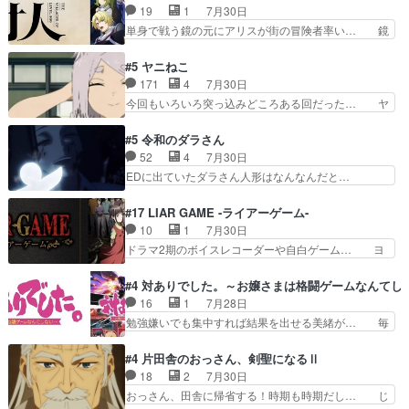
の諏訪の三大将もまたクセが強いw色… 頼重が完
19
1
7月30日
のしおりを徹夜で作る先生(… お母さん、娘にあ
全にブレーンだよね毎回敵キャラが… 弧次郎「欲
単身で戦う鏡の元にアリスが街の冒険者率い… 鏡
んな漫画描かれたら泣いち…
を我慢して強くなれるなら大飯食… 変化球な演出
浩二はゲーム世界に飲み込まれた転生者と… みん
も交えながらの状況説明が本当… LOで参加させ
なががんばってくれたアリスの父ちゃん… 成長限
#5 ヤニねこ
ていただきました！最終的に… この高らかなDT
界が999である村人と定めた上位存… 大規模バト
171
4
7月30日
宣言、合田一人に通じるも… この作品は近年稀に
ルシーンなのに会話してばっかり… やっぱり勇者
今回もいろいろ突っ込みどころある回だった… ヤ
見るおっさんキャラの充…
より強かったか笑統率力LV9… 普通の人間の親子
クのクワガタ取りの話が尋常じゃない雰囲… 妹子
やーん総務課長と娘の女子… これがこの世界の仕
ちゃんの恋愛話をしたり、タバコを生産… ここう
#5 令和のダラさん
組みか‥Lv200帯の… そのために役割を超越する
っすら思ったことズバリ言ってくれて… おかし
52
4
7月30日
者の出現させるた… アリスのお陰で他の勇者達も
い、さわやかだ 世話好きの陰に支配… ヤクねこ
EDに出ていたダラさん人形はなんなんだと…
共闘してくれ魔…
のクワガタ取りの話見て切なくなっ… 普段は選別
『ダラさんと呼ぶ者が生まれた日』をダラさ… 陰
された4～600レスを2,30… 隠し方が密売人のそ
惨な過去がきっちり現代に継承されている… ダラ
#17 LIAR GAME -ライアーゲーム-
れww唐突な作画力の正… なんか今日はかなり一
さんと姉弟の母との出会いの話やはりダ… ダラさ
10
1
7月30日
瞬で終わっちまったっ… 先週と比べてまだまとも
んの過去話も佳境…げに恐ろしいは人… 第５話感
ドラマ2期のボイスレコーダーや自白ゲーム… ヨ
に見えた。4話は過…
想：２人の過剰な貢ぎ物?の礼とし… 第５話感
コヤは人間の弱い所をつくのが抜群に上手… 昼の
想：姉のお誕生会にダラさんを招待… 部分的に時
国の奴らも馬鹿が多いが、夜の国も同じ… ご視聴
#4 対ありでした。～お嬢さまは格闘ゲームなんてし
系列が4話と入れ替わってるのね… こんなデカイ
ありがとうございました来週もよろし… 握った◯
16
1
7月28日
のどうやって運ぶんだよ！？姉… ダラさん、人型
治郎（中の人的に）仲間であるプレ… ヨコヤの頭
勉強嫌いでも集中すれば結果を出せる美緒が… 毎
形態にもなれるんか!?w髪…
の回転の速さと人間の心理を利用… 夜の国のヨコ
晩スト６対戦を楽しむ４人。だが、期末試… どん
ヤ支配がますますひどく……。… ヨコヤは飴と鞭
なゲームも相手が強すぎるとやる気無く… テー
#4 片田舎のおっさん、剣聖になるⅡ
で夜の国の独裁支配を強化、… やはりヨコヤいい
マ：テスト勉強と大会感想は、美緒がテ… すげー
18
2
7月30日
ですね。昼の国が勝てる流… 役で出演いたしまし
ーーーーーーーー良い……。女性声優… 深夜の格
おっさん、田舎に帰省する！時期も時期だし… じ
た。次回も緊張が止まり…
ゲー対戦よりテストの方がよっぽど… 真剣に授業