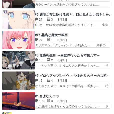
れる先輩、なんだかん… 第５話をｄアニメストア
ったらちゅー先輩か。しれっと相方… 第５話感
ガラケーがぶっ壊れたので仕方なくスマホに…
で視聴しました。視…
想：コ□した相手にも家族や…､戦… つらい回
佐々木さんとは同い年くらいに思ってたけど… や
だ……つらすぎる……。エスタ先輩… 今週のシー
はり出オチ感が否めず、エピソードの打率… 田山
#5 透明な夜に駆ける君と、目に見えない恋をした。
ナとミミも可愛かった2人の関係… 確かに相手に
さんが佐々木さんに沼っていく…こんな… 佐々木
27
3
8月3日
も家族や大切な人はいるけど、… 白シャツが作業
さん、腕フェチなんですね笑最近まじ… 佐々木が
OPとEDの変化が象徴的前話でかけるには… 小春
着みたいなもんなんですかね…
ガラケーからスマホに変えるって、… もうドラマ
の透明なモヤのかかった世界。どんな女… そう
版孤独のグルメファンコンテンツ… 「お腹冷えち
か、こんな風に見えてるのかぁ。かける… 完全な
#17 黒猫と魔女の教室
ゃわない？佐々木さんの優しさ… 先行で見た時よ
両片思いになりましたねぇ…OPとE… 余計な物
27
1
8月2日
り2人のやり取りに癒しを感… ABEMA版の7〜8
は描かず白く靄がかった小春ちゃん… 光も感じな
タリスマン、｢グリ○ィンドール!!｣みた… 最初の
話佐々木が実年齢以上…
い完全な盲目なんやね…おめかし… 母役に能登さ
障害ゴーレムを全員で力を合わせて倒… アリアは
んって禁じ手使ってきたー！E… 今回は小春視点
ホントスピカが大好きだよね。ツン… 一等級ポテ
#6 無職転生Ⅲ ～異世界行ったら本気だす～
も描かれていて良かった本当… 股に海豚を挟み水
ンシャルのアリアちゃん可愛くて… そういや、ア
15
2
8月3日
上バスでの会話を反芻…恋… OPEDとも無人バー
リアは能力は最上級のくせに、… とうとうアリア
」、という事で、もうエリスと再会か？っと… サ
ジョンから主人公２人…
と直接競う場がきたこれまで… 毎度ながらのスピ
ラの再登場によってルーデウスの成長が確… 人間
カの顔面芸推しのハナちゃ… クソレビュータリス
関係の清算が粛々と進められているサラ… サラと
#5 グロウアップショウ ～ひまわりのサーカス団～
マン趣味ダダ漏れで好き… 期末試験が始まろうと
の関係に対して完全に「昔の女」とし… ルーシー
15
4
8月3日
しておりスピカは対策… 能力鑑定胸像タリスマン
にデレるルディが完全に親バカで微… サラとは会
なんやかんやで、今期はこの作品を一番推し… 時
氏容姿も評価してし…
ってほしいちゃんとした別れ方し… サラは未練0
給50円じゃ借金は減らない(^_^;サ… 葵ちゃん可
だと言っていたけど人の気持ち… 実は結構好きな
愛すぎるな楠木ともりちゃんのね… デフォルメさ
#5 さよならララ
キャラモヤモヤする別れ方だ… 役で出演させてい
れた表情が特に多かったのが印… 葵＆茜の回も良
189
3
8月2日
ただきました！よろしくお… 毎クールメインヒロ
きでした。あの証拠写真、ひ… 互いが互いのこと
」が最高にお姉ちゃん面でめちゃくちゃかわ… さ
インを好きになっちゃう…
を想っているのにすれ違っ… 第５話をｄアニメス
すがに割れた窓ガラスの弁償は求められた… 逡巡
トアで視聴しました。視… 葵ちゃんに〝瑞佳ちゃ