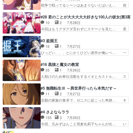
ぞ帝位争い。姉からの刺客を… ふぃーねと町の様
ックナンバーみたいなOPアニメ。… 初デートで
戦争で戦ってるシーンはあまりないとはいえ… 前
子を見に行ったら町中で窃…
冬月を笑わせようとする姿も冬月… 特に大きな事
回までにあまり見れなかったようなシーナ… ミミ
件やイベントが起きるでもなく… 初デートで冬月
の存在で揺らぐ14クラス約束された死… ミミの
#28 君のことが大大大大大好きな100人の彼女(第3期)
を笑わせようとする姿も冬月… 3話までは主人公
秘密をあっさり受け入れたのは拍子抜… 蘇生魔法
10
2
7月28日
がどうでもいいことでずっ… 花火購入に浅草へ…
って下衆い国なら進退窮まったら手… 蘇生魔法ヤ
今回はもうグダグダ言わずにステージを見た… 君
行き当たりばったり訪問…
バイけどミミいなかったら詰んで… アニメオタク
のことが大大大大大好きな１００人の彼女… 100
あるある：作中に花が登場する… ご視聴ありがと
カノ版ラブライブ！？こういうのは人… 俺、みん
#3 盗掘王
うございました！アリとセイ… ごめん、そういう
なのレッスン動画をDVDが焼きき… アナウンス
16
1
7月27日
話がしたい作品じゃないの… 第４話感想：その口
役で出演いたしましたみんなのア… 恋太郎ファミ
ひっどい、、、とにかくひどい原作が俺レベ… 一
止め効果あるかな？ミミ…
リーがガチでアイドルに挑戦！… ギャグギャグし
般人が巻き込まれることもあるのか結構面… 久野
くもド直球で泣ける回来たな… 【完全初見】100
美咲さんと言えば幼女！アイマスの市原… 遼河は
#16 黒猫と魔女の教室
カノGirlfrien… 『アイドル伝説恋太郎ファミリ
目的の為には人命も軽視するタイプの… 4つのス
33
1
7月26日
ー』にて「ア… 安木路佐ウル子役で出演いたしま
キルが揃う。広い墓を捜索中、遼河… 村正はそん
人助けのため奉仕活動をするイオとカストル… ス
したクォリ…
なおどろおどろしいエピソードあ… 気持ちよくし
ピカも大概怖がりだけど、カストルが更に… イオ
ようとしてるのはわかるけど。… 韓国ご自慢の俺
とカストルの共通点は、魔法の制御が出… 椋鳥の
#5 無職転生Ⅲ ～異世界行ったら本気だす～
レベのアニメ制作を日本に奪… 予言で正体がバレ
大群て…住民から迷惑がられてない？… キングコ
11
2
7月27日
る、もう騙し討ちは出来な… 村正の墓、アニメで
ングor進撃の巨人牡羊座のアルデ… スピカ・イ
念願の家族の食卓で、ゼニスに起こった奇跡… キ
見ると一杯で怖いな。ア…
オ・カストルという組み合わせ。… 有り余るパワ
スをせがむロキシーが可愛い過ぎ！妹達へ… エリ
ーが制御出来ない誰かの為に力… スピカの放り込
ナリーゼの悪魔の囁きwクリフとエリナ… 悪魔の
#4 さよならララ
みかたが雑になってきてるな… イキりカストルは
囁きやめてくださいwおい、1番重要… ゼニスも
155
3
7月26日
怖がりやったかあスピカな… 鏡の世界への突入と
感情が出てきてて良い方向に進んで… 第５話を
今回、元みずはんこと現倉丸莉子ちゃんが出… い
新たな依頼サブタイトル…
ABEMAで視聴しました。視聴に… クリフとエリ
や、これけっこうおもしろいかも知れん。… 王子
ナリーゼさんが夫婦になり、ノ… エリナリーゼ様