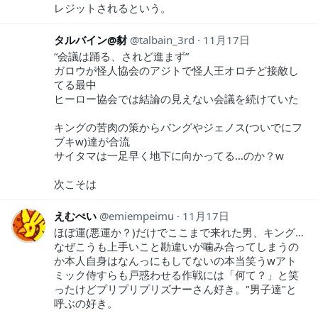
レジットされるという。
タルバイン@豺
talbain_3rd
11月17日
“会議は踊る、されど進まず”
ガロウが怪人協会のアジトで怪人王オロチど接敵し
てる最中
ヒーロー協会では結論の見えない会議を続けていた
キングの苦肉の策からバングやジェノス(ついでにフ
ブキw)達が合流
サイタマは一足早く地下に向かってる…のか？w
次こそは
えむぺい
emiempeimu
11月17日
ほぼ運(悪運か？)だけでここまで来れた男、キング…
なぜこうも上手いこと勘違いが噛み合ってしまうの
か本人自身はなんっにもしてないの本当笑うwアト
ミック侍すらも戸惑わせる作戦には「何て？」と笑
ったけどプリプリプリズナーさん好き。"男子達"と
呼ぶの好き。