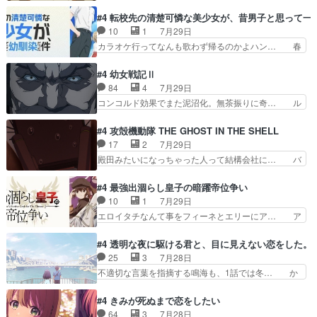
いさん、ベリル、副団長、年長者が強い順… 底知
を受けて、夜は珠樹の部屋で格ゲ… 来たる定期テ
れない爺さんには夢が詰まってると思う… クル
#4 転校先の清楚可憐な美少女が、昔男子と思って一
ストに向けて勉強会！美緒ちゃ… 受験勉強と戦闘
ニ、ヘンブリッツ、ミュイと一緒におっ… 帰省、
10
1
7月29日
の2択なら戦闘を選ぶ娘w美… 勉強嫌いでバトル
お供ヒロインはクルニ。順番的には確… 父親から
カラオケ行ってなんも歌わず帰るのかよハン… 春
を選ぶって、ひぐらしの沙…
手紙が来た。サーベルボアの退治の… ここでヘン
希ちゃんの私服、めっちゃ可愛いぞ！！！… どう
ブリッツくんが同行するのが変で… ・ベリル、実
やらあの女優さんが春希のお母さんのよ… 春希ち
#4 幼女戦記Ⅱ
家に帰ることに・ベリルはミュ… おっさんの親と
ゃん姫ちゃんに野菜の子も凄え可愛い… 隼人くん
84
4
7月29日
なるとお爺ちゃんだよね孫扱… ・ベリル、実家に
のスマホを買いに行ってたけど完全… 第４話を
コンコルド効果でまた泥沼化。無茶振りに奇… ル
帰ることに・ベリルはミュ…
U-NEXTで視聴しました。視聴… スマホを買うた
ーデルドルフ中将自らが行う煙草と葉巻は… ブロ
め、都心で待ち合わせをした… OP曲きっかけで
グを更新しました!!宜しければ、是非… 計画通り
#4 攻殻機動隊 THE GHOST IN THE SHELL
見始めてたけどなんだかん… いきなりシリアス展
にはいかないね笑やり遂げた(ほぼ… 今回もター
17
2
7月29日
開ぶち込んでくるじゃん… 春希の家庭事情は複
ニャに不都合なことがあったりし… 白髪の男性が
殿田みたいになっちゃった人って結構会社に… バ
雑。食事とか隼人が親身…
語った家族を失った喪無感が、… 連邦に対して有
トーがカッコいいと思ってたら、トグサが… あの
利な講話条件を引き出すため… コンコルド効果に
見た目もうただのロボでしかないんだよ… 俺らの
#4 最強出涸らし皇子の暗躍帝位争い
油を注ぐターニャの勝利軍… 犠牲を払っても良い
汗拭きそりゃいやだろwwバトー＆ト… イノセン
10
1
7月29日
ならお前たちが前線へ行… 戦闘がアッサリし過ぎ
スの元となった回だけど、ガイノイ… アダム・リ
エロイタチなんて事をフィーネとエリーにア… ア
じゃない？戦争がメイ…
ンクやジェイムスン(教授)型サ… アンドロイドも
ルも気付かなかった事を…フィーネは自分… モン
おっさんの汗を拭くのは嫌や… 押井守監督のイノ
スターを呼ぶ笛？黒幕は狩猟祭とは関係… 平凡な
#4 透明な夜に駆ける君と、目に見えない恋をした。
センスの土台になったエピ… コミカルなのにも慣
少女に見える眼鏡w眼鏡属性は持ち合… 神アニ
25
3
7月28日
れてきました。１話でし… ロボットの反乱は今と
メ、ケテーイ！「騎士狩猟祭、前夜の… フィーネ
不適切な言葉を指摘する鳴海も、1話では冬… か
なっては良くある話し…
がアルノルトに活躍してもらいたが… 第４話を
けると鳴海のやり取り微笑ましいw良い奴… どう
ABEMAで視聴しました。視聴に… 第４話、アル
接していいのかわからず戸惑うかけるも… 盲目だ
#4 きみが死ぬまで恋をしたい
とフィーネの２度目のデート出… マジできな臭い
と相手の表情も分からないからどう思… 今期のバ
64
3
7月28日