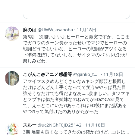
麻のは
UWW_asanoha
11月18日
第3期 次週いよいよヒーローと激突ですか。ここま
でガロウのターン長かったせいでマジでヒーローの
戦闘どうでもいいな。ヒーローの戦闘がアツくなる
下準備ほぼしてないしな。サイタマのバトルだけが
楽しみだわ。
こがんこ@アニメ感想等
ganko_thought44
11月18日
アマイマスクめんどくさいなwキング顔芸と根回し
だけはどんどん上手くなってて笑うwやっぱ見た目
強そうなだけでも得だよなあ……羨ましい。タツマキ
とフブキは似た者姉妹なのねwてかEDのCAST見て
て、えっどこにいた?!あっこれはED後にまだ話ある
やつ?!って気付けたのありがたかった
スルー
uc2NGhF0JD25142
11月18日
3期 展開も良くなってきたのは確かだけど…コレは…