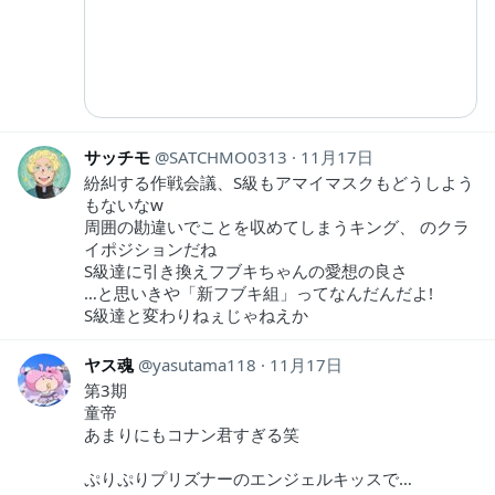
サッチモ
SATCHMO0313
11月17日
紛糾する作戦会議、S級もアマイマスクもどうしよう
もないなw
周囲の勘違いでことを収めてしまうキング、 のクラ
イポジションだね
S級達に引き換えフブキちゃんの愛想の良さ
…と思いきや「新フブキ組」ってなんだんだよ!
S級達と変わりねぇじゃねえか
ヤス魂
yasutama118
11月17日
第3期
童帝
あまりにもコナン君すぎる笑
ぷりぷりプリズナーのエンジェルキッスで…