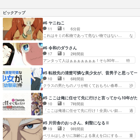
相手、名称呼ぶのも微妙に嫌… 精子と猫とホーム
たし、サイタマの痛快なまでの… なんかムカつく
レス来たーーーーーーッッ… 偉い人の息子じゃな
顔してるなwギョロギョロは… 究極の生命体・怪
ピックアップ
くても人質がいるって聞…
人王オロチとの決着で最終… 最終回だけあって作
画も頑張ってましたね。… 何が行われてるのかわ
#6 ヤニねこ
からなすぎてアトミッ… だから何でキングの弱さ
11
1
6分前
に気付かないんだよ… サイタマvsオロチは流石に
これはキミの私物であって危ない物ではない… な
ちょっと気合い…
んで俺こんなアニメリアタイしてんだろ？… ヤク
ねこと大家さんのシーン、ちょっとした… アルね
#6 令和のダラさん
こ飲み会で酔い潰れ江ノ島まで行って… ありがと
17
3
2時間前
うございましたฅ^•ω•^ฅ海も… 何で江ノ島まで行
アンタって人はぁぁぁぁぁぁぁ！そら90年… 特
ってるんだコイツｗ･大家… 酔い潰れて江ノ島ま
殊ED「激昂無頼!!ガン・バルゼー」ラ… ここの歌
で向かうアルねこアルね… 達郎先生、原稿お疲れ
唱めっさ好きw寺澤百花さんは天才… 今までで一
#5 転校先の清楚可憐な美少女が、昔男子と思って一
様でした。ちゃちな言… 新キャラも登場してさら
番怖かった。海の話はヤバいのが… ガン・バルゼ
10
1
6時間前
に面白さは加速して… アルねこ、トイレに行くつ
ー』第◯視聴ビーム、それはロ… 第６話をｄアニ
クラスの男たちのノリが軽くておもろい春希… 沙
もりが江の島へ！…
メストアで視聴しました。視… やりたい放題して
紀は隼人への片思いを拗らせているタイプ… みな
て草ウィッチウォッチとか… ガンバルゼー』
もちゃんが透けブラしててびっくりして… レベル
#5 ここは俺に任せて先に行けと言ってから10年が
OP（そもそも劇中劇のパロ… まさかの特殊EDに
のキャラが登場。相変わらず顔や体の… 隼人が春
10
1
7時間前
驚きの今回でしたが。い… ハードな過去を描きつ
希の級友を巻き込んだイジりに動じ… 第５話を
「ここは俺達に任せて先に行け！全員いい奴… 過
つアホアホなOPを経…
U-NEXTで視聴しました。視聴… ラブコメで天然
去、あとを託したロックが今、2人にあと… 木下
ジゴロというかナチュラルヒ… みなもと仲良く話
鈴奈（@0suzuna0）が【マリー… 村ごと乗っ取
#5 片田舎のおっさん、剣聖になるⅡ
す隼人を見てなぜか不安に… 無理なダイエットは
られてたら流石に気付かないか… 《漫画版少し読
19
2
9時間前
禁物だけど、なかなか結… 「これからもお手入
んだことある》エリックとゴ… ロックは敵に容赦
ベリルはしきりに加齢による衰えを口にする… 重
れ、がんばりゅ」ありが…
無くブスっといくから気持… 勇者パーティー再結