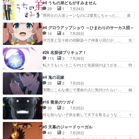
様とは...本当の愛とは...なんぞ… テンポの良いボ
#4 うちの弟どもがすみません
相変わらずで草ルディ君釣り… ルーデウスにシル
ケとツッコミで笑わせつつ、… この作品、ストー
29
1
7月24日
フィエットとロキシーとの… 離れ離れになったり
リーにも登場人物にも全く… 家で机に向かってる
男同士の入浴シーンなのに2度見しちゃった… 肩
別れがあったり絶望の大…
時の貧乏ゆすりとか、ラ… お姉ちゃんと話せ
ひじ張って素直に言葉が出てこない糸と源… 蛙を
た！！！！し、また1歩進… ヒメカの最後の言葉
散歩って逃げるよね！糸と類を助けよう… 類の面
#4 グロウアップショウ ～ひまわりのサーカス団～
に、ララは何を思うのだ… 息をするかのように3
倒見るのが1番大変そう糸は誰とでも… 源くんを
16
4
7月26日
話まで視聴。2026… ララの王子様探しが本格的
甘えさせるまでの糸と周りの出来事… 源くん、甘
伊万里と五十鈴の幼馴染ペア仲直り回だが、… 先
に動き出した回。…
えちゃうぞ宣言。思ったよりラブ… 糸ちゃんのま
週の雫スヴェトラーナ回に続き、今回は伊… い
っすぐな言葉、わたしも原作を… 主人公が当初の
や、これ素晴らしいコメディアニメだな。… 水着
#26 名探偵プリキュア！
目的を忘れてますますヤング… でも央太と親しく
回なのにビキニじゃない！これは時代背… 今回は
115
3
7月26日
するのは嫌。世話を拒んで… ゴメス（カエル）外
推しの吾野伊万里ちゃん担当回。これ… 伊万里さ
転スラもいいところやけど名探偵のほうがき… 特
で散歩させてたのか(*…
んの手品回であり水着回ね。瑞佳ち… 売り上げが
に板野サーカスはプリキュアで見れるとは… あん
上がっても借金返済へで何故か海… 父親のスパル
なはプリキュア仲間には自分が未来から… の活
#4 鬼の花嫁
タ教育のせいで瑞佳がヒモカス… 伊万里ちゃんの
躍、敵を圧倒ってのはおおよその流れだ… キュア
33
2
7月25日
人前での苦手意識を抱えなが… 第４話をｄアニメ
エクレール初変身＆初戦闘。プリキュ… キュアエ
実際にこんな感じで運命の人に気付けたらい… 柚
ストアで視聴しました。視…
クレールは強いが力を制御できない… キュアエク
子は玲夜の屋敷に住む事になり使用人達は… 運命
レール可愛く最強つよい!!!!… 緊張感があるけどピ
の花嫁は一見すると甘い夢、理想の天国… 玲夜さ
#16 黄泉のツガイ
ッコロで始まってちょっ… バカおもろいやん
んのご両親の登場ですこの世に数多い… 玲夜のお
30
2
7月25日
www実質まどマギやんけ… しかも実質的にエク
父さんが石田彰だったことに驚きを… 主人公自分
何も知らない子供を殺して天下を取るような… イ
レールが倒したビルであ…
の立場わかって無さすぎやしまた… ヨミツガと
ワンの刀が斬った者の中にまさかの…影森… 激し
BLEACHは完全に豪華な展開… 透子ちゃん、柚
いバトル回の最後に、予想外の引きシン… これっ
#5 天幕のジャードゥーガル
子にも優しいし可愛いしこの… ユキノさんから玲
て作者が描きたいのは"ユルの物語"… デラさんの
40
2
7月25日
夜の父親の話で、そのイメ… あやかしの頂点に立
秘密がちょっとわかった回、正直… 左さんと刀持