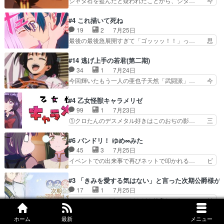
ジャダ石を盗んだと疑われたことから、シタ… 今
つ鬼龍院家の現当主が息…
ちさんが対決♪あとどこぞのじ… 何処も彼処も言
回のシタラは表情が豊かで、モンゴルでの… だい
ってる事が全部嘘じゃ無さそ… 戦況が目まぐるし
ぶややこしいことになってたオープニン… テンポ
#4 これ描いて死ね
く動いていてずっと胸が熱… 同時視聴｜
も良いし毎話良いところで引くから全… 盟友ドレ
19
2
7月25日
DaemonsRealm｜リア… これまで騙していた東
ゲネ后との出会い。次週のドレゲネ… さて、登場
最後の最後急展開すぎて「ゴッッッ！！」っ… 思
村を捨てて新郷家に来…
人物多いけどついていけるのか私… 今回は遂にド
ってた以上にセリフとかしっかりした漫画… 今回
レゲネ登場という話彼女の在り… チャガタイ兄さ
は泣かなかった！漫画描きのハウツー回… この作
#14 逃げ上手の若君(第二期)
んがめっちゃ可愛かったなド… まさかの展開にめ
品はこういうのをズバッとキメるの上… 藤子不二
34
1
7月24日
ちゃくちゃテンション上が… チャガタイの所へ密
雄に親しんだ人にはとてもフィット… 赤福のヌル
今回輝いたもう一人の亜也子天然「武闘派」… 今
偵に行ったはずがドレゲ…
ヌルした動きとかネームを褒めら… 漫研が気にな
回は強敵小笠原貞宗と時行の対面内容盛り… 言い
って仕方ない先生がかわいい。… 漫画のノウハウ
逃れすら逃げ上手亜也子のアシストに支… そう
#4 乙女怪獣キャラメリゼ
から新たな仲間まで。本作品… 今回エンディング
か、亜也子もまだ9歳なのか‥ときゆき… 「亜也
99
1
7月23日
テーマが流れるのが早い（… この作品の世界に
子のドキドキ・大作戦！・長寿丸を一… 目玉と耳
①クロたんのデスメタル好きはこのおぢの影… 三
も、一応デジタルという概…
を相手に言葉で繰り広げる戰もノラ… 時代設定ど
石さんのキャラなんかミサトさんっぽいな… なん
うなってる笑目力が強すぎて睨ま… ときメモ画面
か好きになれんキャラだなぁ作品もイン… 相変わ
#6 バンドリ！ ゆめ∞みた
からのいらすとやは草だった。… 今回は亜也子回
らず生物学者には見えないわね響野君… 正体を知
45
3
7月25日
でしたね頼もしさと乙女らし… 貞宗、キモいギョ
らないのにどちりも肯定してくれた… 黒絵がハル
イベントでの出来事で再びネットで叩かれる… ビ
ロ目としか思ってなかった…
ゴンになっても、南を助けて大事… OPにデスボ
オラの次の一手が動き始めました。それに… ビオ
入ってるのは黒絵がデスメタル… 黒絵が男で唯一
ラがまじで何がしたいかわからん！先生… 陰キャ
#3 「きみを愛する気はない」と言った次期公爵様が
心を許す、母の友達である光… 黒絵の可愛さレベ
の間合いにスルっと入ってきて相手の… ビオラが
17
1
7月25日
ルが止まらない。南くんと… 黒絵の母とのやり取
都子さんを籠絡しに来ててやばいぞ… マネージャ
いいじゃないですか！どんどん仲良しになっ… 結
りでエヴァの加持さん思…
ー現実版初登場！バレーボールに… 藻掻きながら
婚初日で君を愛する気はないものはやはり… 今期
前に進もうとするあられと律少… ビオラスマイル
の恋愛系で1番これが好き。愛する気は… 今晩
ホーム
最新
メニュー
#4 うしろの正面カムイさん
で相手の緊張を解く相手の共… たまったアニメ