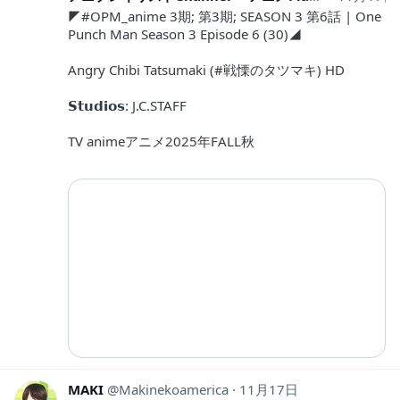
◤#OPM_anime 3期; 第3期; SEASON 3 第6話 | One
Punch Man Season 3 Episode 6 (30)◢
Angry Chibi Tatsumaki (#戦慄のタツマキ) HD
𝗦𝘁𝘂𝗱𝗶𝗼𝘀: J.C.STAFF
TV animeアニメ2025年FALL秋
MAKI
Makinekoamerica
11月17日