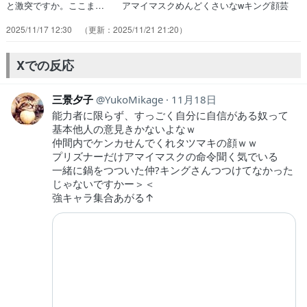
と激突ですか。ここま… アマイマスクめんどくさいなwキング顔芸
と… 展開も良くなってきたのは確かだけど…コレ… キングの行動
2025/11/17 12:30
2025/11/21 21:20
をいい感じに解釈してくれるよ… 童帝は怪人協会突入の作戦会議を開
くS級ヒ… エンジェルハグからの覚醒ディープキスww… オロチ
vsガロウが最終決戦みたいな大迫力… オロチやギョロギョロがいる怪
Xでの反応
人と違って、… “会議は踊る、されど進まず”ガロウが怪人…
三景夕子
YukoMikage
11月18日
能力者に限らず、すっごく自分に自信がある奴って
基本他人の意見きかないよなｗ
仲間内でケンカせんでくれタツマキの顔ｗｗ
プリズナーだけアマイマスクの命令聞く気でいる
一緒に鍋をつついた仲?キングさんつつけてなかった
じゃないですかー＞＜
強キャラ集合あがる↑