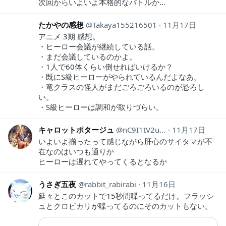
次回からいよいよ本格的なバトルか…
たかやの感想
Takaya155216501
11月17日
アニメ 3期 感想。
・ヒーロー会議が継続している話。
・まだ会議しているのかよ。
・1人で60体くらい倒せればいけるか？
・既にS級ヒーローがやられているんだよなあ。
・竜クラスの怪人がまだごろごろいるのが恐ろし
い。
・S級ヒーローは調和が取りづらい。
キャロットポタージュ
nC9I1tV2u5k8K4q
11月17日
いよいよ揃ったって感じながら肝心のサイタマが不
在なのはいつも通りか
ヒーローは遅れてやってくるとなるか
うさぎ五夜
rabbit_rabirabi
11月16日
延々とこのカットで15秒間喋ってるだけ。フラッシ
ュとクロビカリが喋ってるのにそのカットもない。