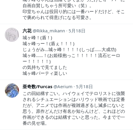
自画自賛しちゃう所可愛い（笑）。
印堂ちゃんは役回り的には一番ハードだけど、そこ
で褒められて得意げになる可愛さ。
六花
Rikka_mikann
5月18日
城ヶ峰！(盾！)
城ヶ峰っー！(盾ぇ！！！)
じょうがみ…城ヶ峰！！！！(しっぱ……大成功)
城ヶ峰……！(お姫様抱っこ！！！！！流石ヒーロ
ー！！！！！)
の気持ちで見てました
城ヶ峰パーティ楽しい
亜奇数/Furcas
Aerium
5月18日
この回結構すごい。ハイウェイでテロリストに強襲
されるシチュエーションはハリウッド映画では定番
だが、アニメでは作画が複雑過ぎるし滅多にないと
思う。原作どんだけ有名か知らんけど、これほどの
作画ができるのは結構すごいと思った。今までで一
番の見せ場。