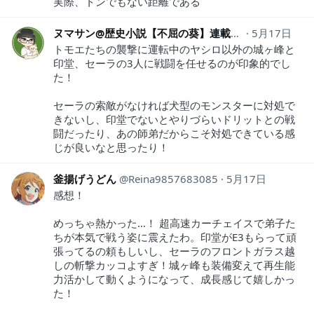
実際、トンでもない距離である
ヌマサン@歴史小説【不屈の葵】連載中！
5月17日
numasan
トモエたちの襲撃に運転中のヤシロ以外の城ヶ峰と
印堂、セーラの3人に戦闘を任せるのが印象的でし
た！
セーラの索敵がなければ犬型のモンスターに対処で
きないし、印堂でないとやりづらいドリットとの戦
闘だったり、あの師弟だからこそ対処できている感
じが良いなと思ったり！
釜揚げうどん
Reina9857683085
5月17日
感想！
めっちゃ熱かった…！ 超高速カーチェイスで弟子た
ちが本気で戦う姿に震えたわ。印堂がE3もらって頑
張ってるの頼もしいし、セーラのフロントガラス越
しの斬撃カッコよすぎ！城ヶ峰も装備変えて再生能
力活かして動くようになって、成長感じて嬉しかっ
た！