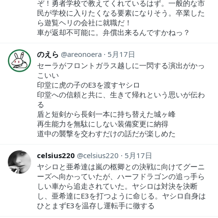
ぞ！勇者学校で教えてくれているはず。一般的な市
民が学校に入りたくなる要素になりそう。卒業した
ら遊覧ヘリの会社に就職だ！
車が返却不可能に。弁償出来るんですかねっ？
のえら
areonoera
5月17日
セーラがフロントガラス越しに一閃する演出がかっ
こいい
印堂に虎の子のE3を渡すヤシロ
印堂への信頼と共に、生きて帰れという思いが伝わ
る
盾と短剣から長剣一本に持ち替えた城ヶ峰
再生能力を無駄にしない装備変更に納得
道中の襲撃を交わすだけの話だが楽しめた
celsius220
celsius220
5月17日
ヤシロと亜希達は嵐の柩卿との決戦に向けてグーニ
ーズへ向かっていたが、ハーフドラゴンの追っ手ら
しい車から追走されていた。ヤシロは対決を決断
し、亜希達にE3を打つように命じる。ヤシロ自身は
ひとまずE3を温存し運転手に徹する