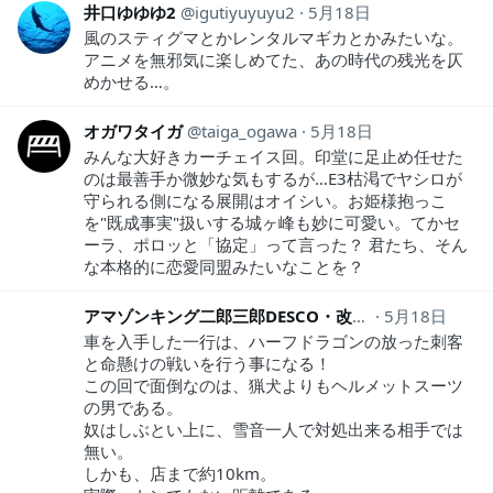
井口ゆゆゆ2
igutiyuyuyu2
5月18日
風のスティグマとかレンタルマギカとかみたいな。
アニメを無邪気に楽しめてた、あの時代の残光を仄
めかせる…。
オガワタイガ
taiga_ogawa
5月18日
みんな大好きカーチェイス回。印堂に足止め任せた
のは最善手か微妙な気もするが…E3枯渇でヤシロが
守られる側になる展開はオイシい。お姫様抱っこ
を"既成事実"扱いする城ヶ峰も妙に可愛い。てかセ
ーラ、ポロッと「協定」って言った？ 君たち、そん
な本格的に恋愛同盟みたいなことを？
アマゾンキング二郎三郎DESCO・改
226_CGM
5月18日
車を入手した一行は、ハーフドラゴンの放った刺客
と命懸けの戦いを行う事になる！
この回で面倒なのは、猟犬よりもヘルメットスーツ
の男である。
奴はしぶとい上に、雪音一人で対処出来る相手では
無い。
しかも、店まで約10km。