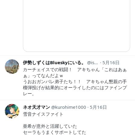
伊勢しずくはBlueskyにいる。
isesizuku
5月16日
カーチェイスでの戦闘！ アキちゃん「これはあぁ
ぁ」ってなんだよｗ
うおおガンバレ弟子たち！！ アキちゃん懇親の手
榴弾投げが結果的にオーライしたのにはファインプ
レー。
ネオ天才マン
kurohime1000
5月16日
雪音ナイスファイト
亜希が意外と活躍していた
セーラもうまくサポートしてた