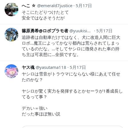
へこ ☆
emerald7justice
5月17日
そこにたどりつけたとて
安全ではなさそうだが
篠原勇希@ロボプラモ者
yuukisinohara
5月17日
追跡者は自動車だけではなく、犬に改造人間に巨大
ロボ…魔王によってかなり都内は荒らされてしまっ
ているのだな。…そしてヤシロに徴発された車の持
ち主は可哀想に…全損ですな。
ヤス魂
yasutama118
5月17日
ヤシロは雪音がトラウマにならない様にあえて任せ
たのかな？
ヤシロが驚く実力を発揮するとかセーラが1番成長し
てるって事？
デカい＝強い
だった事ほぼ無い説