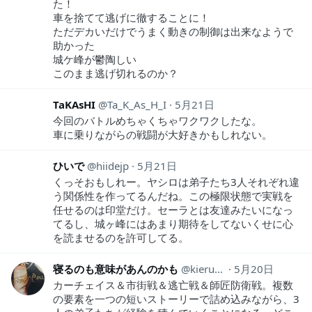
た！
車を捨てて逃げに徹することに！
ただデカいだけでうまく動きの制御は出来なようで
助かった
城ケ峰が鬱陶しい
このまま逃げ切れるのか？
TaKAsHI
Ta_K_As_H_I
5月21日
今回のバトルめちゃくちゃワクワクしたな。
車に乗りながらの戦闘が大好きかもしれない。
ひいで
hiidejp
5月21日
くっそおもしれー。ヤシロは弟子たち3人それぞれ違
う関係性を作ってるんだね。この極限状態で実戦を
任せるのは印堂だけ。セーラとは友達みたいになっ
てるし、城ヶ峰にはあまり期待をしてないくせに心
を読ませるのを許可してる。
寝るのも意味があんのかも
kieru_kieru
5月20日
カーチェイス＆市街戦＆逃亡戦＆師匠防衛戦。複数
の要素を一つの短いストーリーで詰め込みながら、3