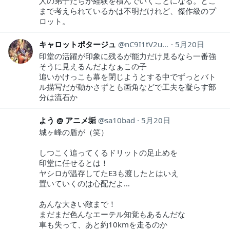
人の弟子たちが経験を積んでいくことになる。どこ
まで考えられているかは不明だけれど、傑作級のプ
ロット。
キャロットポタージュ
nC9I1tV2u5k8K4q
5月20日
印堂の活躍が印象に残るが能力だけ見るなら一番強
そうに見えるんだよなぁこの子
追いかけっこも幕を閉じようとする中でずっとバト
ル描写だが動かさずとも画角などで工夫を凝らす部
分は流石か
よう @ アニメ垢
sa10bad
5月20日
城ヶ峰の盾が（笑）
しつこく追ってくるドリットの足止めを
印堂に任せるとは！
ヤシロが温存してたE3も渡したとはいえ
置いていくのは心配だよ…
あんな大きい敵まで！
まだまだ色んなエーテル知覚もあるんだな
車も失って、あと約10kmを走るのか