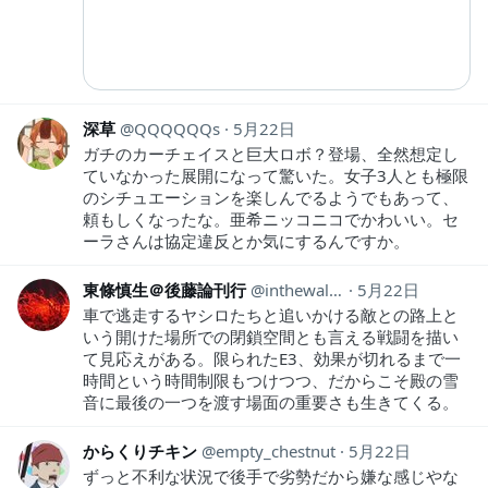
深草
QQQQQQs
5月22日
ガチのカーチェイスと巨大ロボ？登場、全然想定し
ていなかった展開になって驚いた。女子3人とも極限
のシチュエーションを楽しんでるようでもあって、
頼もしくなったな。亜希ニッコニコでかわいい。セ
ーラさんは協定違反とか気にするんですか。
東條慎生＠後藤論刊行
inthewall81
5月22日
車で逃走するヤシロたちと追いかける敵との路上と
いう開けた場所での閉鎖空間とも言える戦闘を描い
て見応えがある。限られたE3、効果が切れるまで一
時間という時間制限もつけつつ、だからこそ殿の雪
音に最後の一つを渡す場面の重要さも生きてくる。
からくりチキン
empty_chestnut
5月22日
ずっと不利な状況で後手で劣勢だから嫌な感じやな