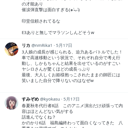
の才能あり
催涙弾直撃は面白すぎる(๑˃̵ᴗ˂̵)
印堂信頼されてるな
E3ありと無しでマラソンしんどそうw
リカ
nmRika1
5月17日
3人娘の成長が感じられる、迫力あるバトルでした！
車で高速移動という状況で、それぞれ自分で考え行
動し、しかもちゃんと結果を出せているのがすごい
ヤシロさんが驚くほどの成長っぷり
最後、大人しくお姫様抱っこされたままの師匠には
笑いました自分で降りないのはなぜw
すみぞめ
kyokasu
5月17日
春夏秋冬代行者8話 このアニメ演出だけ頑張って内
容はほとんどない気がする
話進んでなくね？
かのかり6話 福島編終わって面白くなってきた 八