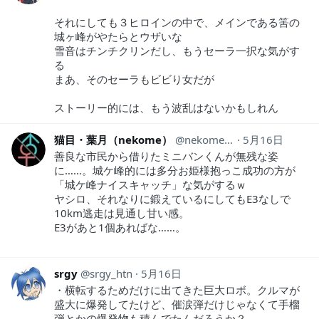
それにしても３ヒロインの中で、メインである筈の
城ヶ峰がやたらとウザいな
雪音はチンチクリンだし、もうセーラ一択な気がす
る
まあ、そのセーラもビビり女だが
ストーリー的には、もう波乱はないかもしれん
猫目・葉月（nekome）
nekome_haduki
5月16日
善良な市民から借りたミニバンくんが無残な姿
に……。城ケ峰的には多分お姫様抱っこ成功の方が
「城ケ峰ナイスキャッチ」な気がするｗ
ヤシロ、それなりに鍛えているにしてもE3なしで
10km逃走は見通し甘い感。
E3があと1個あればな……。
srgy
srgy_htn
5月16日
・横転するためだけに出てきた巨大ロボ。クルマが
盛大に爆発してたけど、催涙弾だけじゃなくて手榴
弾とかの爆発物も積んでたんだろうか？