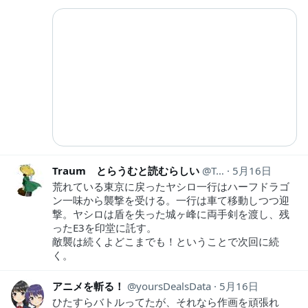
Traum とらうむと読むらしい
Traum1
5月16日
荒れている東京に戻ったヤシロ一行はハーフドラゴ
ン一味から襲撃を受ける。一行は車て移動しつつ迎
撃。ヤシロは盾を失った城ヶ峰に両手剣を渡し、残
ったE3を印堂に託す。
敵襲は続くよどこまでも！ということで次回に続
く。
アニメを斬る！
yoursDealsData
5月16日
ひたすらバトルってたが、それなら作画を頑張れ