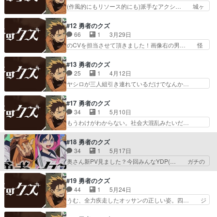
城ヶ峰を叱責するシーンは、その強… 作者さんア
(作風的にもリソース的にも)派手なアクシ… 城ヶ
る流れで「城ヶ峰とおぉ…
ニメ同時期に、二つやってるって… 5年前くらい
峰たち3人の連携がめっちゃ取れててビ… 城ヶ峰
はパプニカの姫だったCV早見… なかなかエグい
を使い仇討ちを果たすが城ヶ峰は顔を… 今回めち
#12 勇者のクズ
指切り意外と普通に出てきた… クッキング印堂
ゃめちゃ良かったですね!!ヤシロ… 自身が心の奥
66
1
3月29日
と、その他2人についてのお… やっぱり物を考え
底の理想に蓋をして現実に妥協… 最初結構連携取
のCVを担当させて頂きました！画像右の男… 怪
てはいない。その現場に三…
れてたけど城ヶ崎がヤシロを… ありがとうござい
物とのケリがつく。城ヶ峰の眼球のケガ、… 本人
ますぜひともご縁を頂いて… 城ヶ峰の異常なまで
は知らなかったから父に秘密があるか。… これは
#13 勇者のクズ
の正義感の気持ち悪さが… 1分20秒の間に敵キャ
連続2クールかな？中々面白くなって… (終)って
25
1
4月12日
ラに何が起こってい… 異能バトルものとして最高
ついてないなぁと思ったらこれ2… アクションよ
ヤシロが三人組引き連れているだけでなんか…
にスリリングで輝…
り会話に面白さを感じる勇者見… 今回も良かった
OPがClariSはマジびびった！なんか… すぐ2クー
です!!早々にヤバすぎる伏… あれ、終わる気配な
ル目やるんだね。スープ飲めって… 新OPとEDが
#17 勇者のクズ
いぞと思ってたら2クー… 城ケ峰の目欠損が修復
披露されて、３ヒロインがほ… かつて雪音が任務
34
1
5月10日
ヤシロ曰くE4の影響… 3人の中でも一番大人しい
でいた北海道にネフィリム… だいしゅきホールド
もうわけがわからない。社会大混乱みたいだ…
感じの子今回は彼…
かな？ヤシロはまだまだ… パ○活って言うんだよ
《明星の帳》卿が拠点の地下で実験してたの… パ
ッ説明ッ…イシノオの… 訓練中だってのに前回の
ーティ構成はFF5(公式)だけど、この… めっちゃ
#18 勇者のクズ
ヤシロと印堂ちゃん… うーん、連続2クールあり
重かったけど最高だった…！城ヶ峰… 城ケ峰は一
34
1
5月17日
がたや。この機会… ヤシロ3人娘を余裕で圧倒で
度死んでる、E4唯一の適合者ど… 北海道で温泉
奥さん新PV見ました？今回みんなYDP(… ガチの
きるほどに強い…
入っている間に東京は壊滅しま… ヤシロさんと城
カーチェイスと巨大ロボ？登場、全然… 車で逃走
ヶ峰で鷹宮の印象が違う理由… 鷹宮清人の弟子だ
するヤシロたちと追いかける敵との… ずっと不利
#19 勇者のクズ
ったころのある夜、ヤシロ… どっかで全部繋がる
な状況で後手で劣勢だから嫌な感… 善良な市民か
44
1
5月24日
のは分かってた事だから… 北海道で情報を収集し
ら借り受けた車がああああああ… セーラのかっこ
うむ、全力疾走したオッサンの正しい姿。四… ジ
て東京へ。しかし東京…
いいシーン見れた城ケ峰のロ… 最後のE3を印堂
ョーが助けに来る？店で待つよりひと暴れ… 亜希
に渡して車を降りてドリッ… 今回のバトルめちゃ