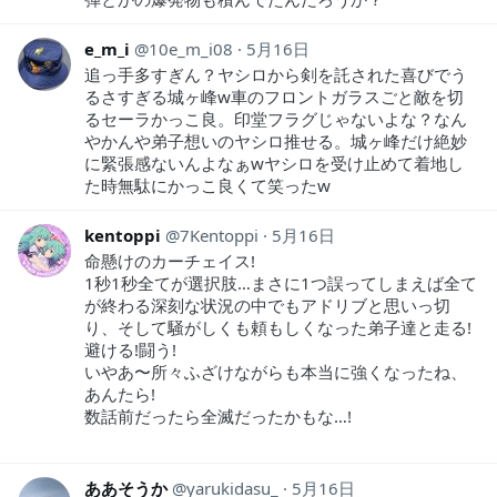
e_m_i
10e_m_i08
5月16日
追っ手多すぎん？ヤシロから剣を託された喜びでう
るさすぎる城ヶ峰w車のフロントガラスごと敵を切
るセーラかっこ良。印堂フラグじゃないよな？なん
やかんや弟子想いのヤシロ推せる。城ヶ峰だけ絶妙
に緊張感ないんよなぁwヤシロを受け止めて着地し
た時無駄にかっこ良くて笑ったw
kentoppi
7Kentoppi
5月16日
命懸けのカーチェイス!
1秒1秒全てが選択肢…まさに1つ誤ってしまえば全て
が終わる深刻な状況の中でもアドリブと思いっ切
り、そして騒がしくも頼もしくなった弟子達と走る!
避ける!闘う!
いやあ〜所々ふざけながらも本当に強くなったね、
あんたら!
数話前だったら全滅だったかもな…!
ああそうか
yarukidasu_
5月16日