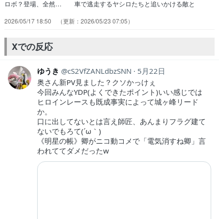
ロボ？登場、全然… 車で逃走するヤシロたちと追いかける敵と
の… ずっと不利な状況で後手で劣勢だから嫌な感… 善良な市民か
2026/05/17 18:50
2026/05/23 07:05
ら借り受けた車がああああああ… セーラのかっこいいシーン見れた城
ケ峰のロ… 最後のE3を印堂に渡して車を降りてドリッ… 今回の
バトルめちゃくちゃワクワクしたな。… ヤシロは弟子たち3人それぞ
Xでの反応
れ違う関係性を… カーチェイス＆市街戦＆逃亡戦＆師匠防衛戦…
ゆうき
cS2VfZANLdbzSNN
5月22日
奥さん新PV見ました？クソかっけぇ
今回みんなYDP(よくできたポイント)いい感じでは
ヒロインレースも既成事実によって城ヶ峰リード
か。
口に出してないとは言え師匠、あんまりフラグ建て
ないでもろて(´ω｀)
《明星の帳》卿がニコ動コメで「電気消すね卿」言
われててダメだったw