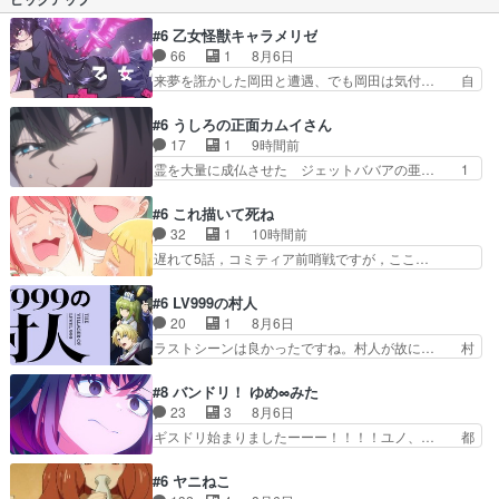
という役割を現代風世界で独自解… ラスボスも倒
していい最終回だった、男の弟… 大人の思惑、そ
#6 乙女怪獣キャラメリゼ
れを知らぬ若人達…なんだか… 誰かの希望に為る
66
1
8月6日
ために勇者に成った卒業生… 最後に新しいキャラ
来夢を誑かした岡田と遭遇、でも岡田は気付… 自
も来たし続きができそう…
分も相手の容姿しか見てなかったと気付き… みん
なからのメイク道具が、らいりーさんを… らいり
#6 うしろの正面カムイさん
ーの影響で理想に向けて努力する黒絵… コングと
17
1
9時間前
ゴ〇ラの怪獣大決戦!?w黒絵の友… らいりーが己
霊を大量に成仏させた ジェットババアの亜… 1
のルッキズムと相対する話とし… らいりーさんが
日で6人は流石絶倫カムイ婆もしっかり抱… 今回
容姿の美醜でしか人を見ない… 校外学習で奥多摩
は交通悪霊の除霊ツアー。Aパはいつも… 前半の
#6 これ描いて死ね
の小河内ダムに来た黒絵た… ライリーが好きだっ
霊カモみたいになってるよねwジェッ… 今回はい
32
1
10時間前
たクズ男ハルゴンが懲ら… メイクでちょっと勇気
つもと違って霊が大人しいなと思っ… 最後にカム
遅れて5話，コミティア前哨戦ですが，ここ…
出てる黒絵ちゃん可愛…
イさんを怪異と見間違え叫んでお… 交通系悪霊除
「同情は創作の敵」いい言葉だ。でも応援す… 東
霊ツアー編！どっちが悪かよく… よく見ないと気
京で開かれる即売会に行って自分たちの本… 一冊
#6 LV999の村人
付けない2つのエピソードに… カムイとドライブ
売る事の苦労と喜びを知る手島先生がず… 10年
20
1
8月6日
に出かけたシヅカは、ズブ… 15分アニメで計14
でえらい老けはったねー編集さん。同… 自分の妄
ラストシーンは良かったですね。村人が故に… 村
体の最多成仏回ジェッ…
想を買ってくれる人がいるというも… 初めて自分
人のレベル上げは鬼モードフィンガーシリ… アリ
の漫画が売れた時の感動、懐かし… 初めて本が売
スと10年後に結婚の約束をした鏡ずっ… カジノ
#8 バンドリ！ ゆめ∞みた
れた喜びように貰い泣き。隣の… コミティア開幕
スタッフ募集するも集まらない更に追… 王命でク
23
3
8月6日
前でひちしきり受ける^^先… 「SEDESUのコミ
ルルの監視をすることになったデビ… 最強の村
ギスドリ始まりましたーーー！！！！ユノ、… 都
Po!日記」#496…
人・鏡との出会いで少しは変わった… やはり何か
子さんがめっちゃ情緒不安定になってて怖… 超回
悲しい過去がありそうな。鏡のも… パルナの魔族
復を見守っていかないと、ですね！！み… 開幕聞
#6 ヤニねこ
への恨みは根深そうやね姫を舐… 新キャラが登場
き取りスタッフに定治いなかった？ま… ののちゃ