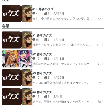
#19 勇者のクズ
44
1
5月24日
うむ、全力疾走したオッサンの正しい姿。四… ジ
ョーが助けに来る？店で待つよりひと暴れ… 亜希
各話
は死んでも生き返るだろうけどセーラは… 通常の
目でE3戦闘を見るとこんな速度なの… めった刺
#1 勇者のクズ
しされた城ヶ峰は適合者だとしても… トモエ達に
51
2
1月14日
追いつかれ、更にレヴィと対峙す… ヤシロE3な
し、城ヶ峰はヤシロを庇い重症… 店に向かってい
地元だとロケット商会アワー2本立てになる… も
たヤシロ達は、警備員の扇動… ヤシロには主人公
うちょっと区切りがいいところまでやれな… 2ク
補正とか全然ないんだな。… ・雪音の出番がなか
ールなんだ、見続けられるかなどうなん… 面白い
#2 勇者のクズ
った…。・回想シーンの…
と思う、ただ～SilentTrut… 近未来っぽいファン
17
2
1月18日
タジーアクション物かな… 大残業により疲弊して
琥珀の茨さんと対決。ヤシロのピンチに城ケ… い
いるがかわいいと思っ… アウトローやりつつも作
や勝手に師匠認定しておきながらいきなり… 作画
風がちょっとギャグ… 世界観はそこまで珍しくは
コストをどう抑えるかの見本アニメ普通… 敵地潜
#3 勇者のクズ
ない印象ですが、… 誰だよ城ケ峰ちゃんをいまい
入／戦闘／救出作戦。ヤシロの高速思… みんな何
10
2
1月26日
ち萌えないとか… 色合いがパッと見Dioぽい勇者
かしらの異能あって凄い(語彙力)… 設定は理解し
ヤシロに弟子入り志望３人組はアカデミーの… セ
の師匠と自…
たけど、ただのヤクザ殺すべし… セーラを救出し
ーラのお父さんめちゃくちゃ偉いさんやん… セー
に行くヤシロと亜希。敵のボ… ヤシロの戦術とエ
ラの救出作戦も成功しやっと縁が切れる… じょう
#4 勇者のクズ
ーテル知覚が合わさって終… 今期、ダークホース
がみねも可愛いし、こういう先生系好… ロリ呼ば
19
2
2月4日
というか大作目白押しの… ストレンジフェイク3
わりされてムッとする印堂の愛らし… お互いに助
誰だよ、亜希ちゃんが萌えないとか言ってた… 城
話 プリヤからFat…
け・助けられたが、師弟関係は拒… ヤシロとアカ
ヶ峰さんと一緒にいると思考を読まれちゃ… ヤシ