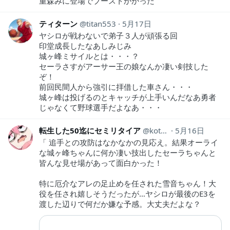
重森みに登場でブーストかかった
ティターン
titan553
5月17日
ヤシロが戦わないで弟子３人が頑張る回
印堂成長したなあしみじみ
城ヶ峰ミサイルとは・・・？
セーラさすがアーサー王の娘なんか凄い剣技した
ぞ！
前回民間人から強引に拝借した車さん・・・
城ヶ峰は投げるのとキャッチが上手いんだなあ勇者
じゃなくて野球選手だよなあ・・・
転生した50迄にセミリタイア
kotahinshi2
5月16日
「 追手との攻防はなかなかの見応え。結果オーライ
な城ヶ峰ちゃんに何か凄い技出したセーラちゃんと
皆んな見せ場があって面白かった！
特に厄介なアレの足止めを任された雪音ちゃん！大
役を任され嬉しそうだったが…ヤシロが最後のE3を
渡した辺りで何だか嫌な予感。大丈夫だよな？