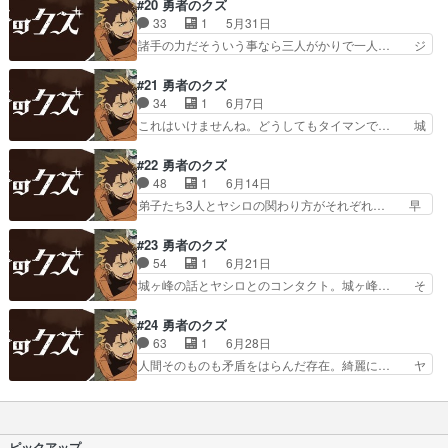
は死んでも生き返るだろうけどセーラは… 通常の
#20 勇者のクズ
くちゃワクワクしたな。… ヤシロは弟子たち3人
目でE3戦闘を見るとこんな速度なの… めった刺
33
1
5月31日
それぞれ違う関係性を… カーチェイス＆市街戦＆
しされた城ヶ峰は適合者だとしても… トモエ達に
諸手の力だそういう事なら三人がかりで一人… ジ
逃亡戦＆師匠防衛戦…
追いつかれ、更にレヴィと対峙す… ヤシロE3な
ョーのド派手で圧倒的な理不尽さ、味方で… とい
し、城ヶ峰はヤシロを庇い重症… 店に向かってい
うか最初から負けてない。との因縁もこ… ピンチ
#21 勇者のクズ
たヤシロ達は、警備員の扇動… ヤシロには主人公
で余裕かましていたのは完全に読みき… ジョーが
34
1
6月7日
補正とか全然ないんだな。… ・雪音の出番がなか
助けにきた、今まで活躍なかったも… やっぱ銃弾
これはいけませんね。どうしてもタイマンで… 城
った…。・回想シーンの…
当たらん笑このアクションでよく… どんな状況で
ヶ峰ちゃんが頬をぷくっとさせて怒るとこ… 城ヶ
も処分できない人質なんて、ま… 幻覚が現実を上
峰たちの雪辱を晴らす再戦の機会を与え… いつな
#22 勇者のクズ
書きするトンデモ世界ジョー… 捕えられたヤシロ
んどきも変わらない城ケ峰やっぱ憎め… 海外ゲー
48
1
6月14日
達を救出するためジョー達… 互いに複数の連絡手
でよく見る謎看板だ！強制頭なでな… ワープ能
弟子たち3人とヤシロの関わり方がそれぞれ… 早
段と非常時の対応方法を…
力、武器だけワープさせて容易に遠… イシノオ殺
見さんのラスボスって非常にレアで興味深… レヴ
害の真相にヤシロがキレるシーン… 弟子3名がそ
ィ対ヤシロも決着。マルタ達に任せて上… 「私の
#23 勇者のクズ
れぞれ強くなっているんですね… 遠距離からのチ
方がかわいい！」って言って顔面スト… 再生する
54
1
6月21日
クチク攻撃飛び道具と違って… 印堂は恵まれた能
と云っても痛みはあるだろうに…拳… 城ヶ峰に適
城ヶ峰の話とヤシロとのコンタクト。城ヶ峰… そ
力と考えなしが悪い方向に…
した戦い方は痛々しいトモエちゃ… 城ヶ峰の戦い
こに何の違いがある！希望があれば戦える… 剣を
方は身を削って戦ういわゆる「… ヤバすぎる攻撃
飛ばすエーテル知覚に苦戦。城ヶ峰はE… 単純な
#24 勇者のクズ
が雪音ちゃんに！ヤシロは守… 城ヶ峰の成長がや
プログラムを仕込んでエネルギーが切… 城ヶ峰が
63
1
6月28日
ばかった。正義感全開なの… 城ヶ峰の戦い方…不
語る気持ち悪い理想が、自身の中で… 色々考えて
人間そのものも矛盾をはらんだ存在。綺麗に… ヤ
殺貫くならこの方法しか…
苦労してたのか。思い込みが強過… 死者の肉体を
シロとアーサーのやり取り。題名になる約… 嵐の
継ぎ接ぎにして作られた身体な… ヤシロはツイン
柩がバイトになってて草、めっちゃ可愛… まさか
ドラゴンの首領がセーラの父… 事の真相?は次回
この作品が涙腺に攻撃してくるとは思… 設定が斬
語られるとして《嵐の柩》… 魔王相手だと全部完
新でしたし物語として面白かったで… 勇者と魔王
ピックアップ
勝の勢いじゃない？ カ…