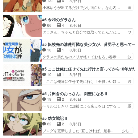
132
4
8月6日
早々変態扱いされてる件。タ… まだまだお元気そ
んのお手当てはお節介だったりする… ビオラの立
小林ゆうが出てるだけで少し面白い。なお内… 達
うなお声で……不意打ち過…
ち回り害悪すぎるお近づきの印が… ・律っちゃん
郎が獣人に◯◯◯される強制百合を期待し… ヒグ
明るくなったね♪・メンバーの… 一難去ってまた
マドンってなんなん！？人見知りっぽい… なんな
#6 令和のダラさん
一難、律がビオラの呪縛から… 「私はあなたが嫌
ら下ネタ0じゃなかったかこんな回が… 他のエピ
66
4
8月6日
いなんです」「バンドやめ… 何が起きているの
ソードに対してマイルドな回だった… 今回はだい
ダラさん、ちゃんと自分で仇取ってたんだね… ワ
か！？次週、みゅーたいぷ…
ぶある程度抑えてる？w感じな気… アルねこ、そ
イが必死でケロロじゃないのよケロロじゃ… ロボ
うはならんやろ映画のワンシー… さっきまで生き
ットに憧れてビーム撃ちたいと…そうい… 余りに
#5 転校先の清楚可憐な美少女が、昔男子と思って一
ていたゴキブリ死んでるGP… アルねこ危険です
も凄惨なダラさんの過去ダラさんの６… 過去編は
10
1
8月6日
よね。健康的な面で··江… 酔い潰れ行き着いた江
これで一区切りかなギャグも面白い… ガンガガン
クラスの男たちのノリが軽くておもろい春希… 沙
ノ島で、朝日を眺めな…
♪薫がなんかしっかり歌ってロマ… 姉巫女の誤
紀は隼人への片思いを拗らせているタイプ… みな
算、クソみたいな嫉妬の末路よ。… 私、そんなに
もちゃんが透けブラしててびっくりして… レベル
#5 ここは俺に任せて先に行けと言ってから10年が
日頃からガンガン言うてないで… このアニメはど
のキャラが登場。相変わらず顔や体の… 隼人が春
10
1
8月6日
こに行くのだろう、面白すぎ… 姉のした事はただ
希の級友を巻き込んだイジりに動じ… 第５話を
「ここは俺達に任せて先に行け！全員いい奴… 過
単に一族を絶滅させただけ…
U-NEXTで視聴しました。視聴… ラブコメで天然
去、あとを託したロックが今、2人にあと… 木下
ジゴロというかナチュラルヒ… みなもと仲良く話
鈴奈（@0suzuna0）が【マリー… 村ごと乗っ取
#5 片田舎のおっさん、剣聖になるⅡ
す隼人を見てなぜか不安に… 無理なダイエットは
られてたら流石に気付かないか… 《漫画版少し読
19
2
8月6日
禁物だけど、なかなか結… 「これからもお手入
んだことある》エリックとゴ… ロックは敵に容赦
ベリルはしきりに加齢による衰えを口にする… 重
れ、がんばりゅ」ありが…
無くブスっといくから気持… 勇者パーティー再結
ねた歳のせいにしていた限界を超えて命の… いい
成して先にいけで激アツ… 爆縮、幻覚、主人公結
んじゃないですか。魔物の群を発見した… アマプ
#5 幼女戦記Ⅱ
構エグいことするよな… ねぇ猫耳ガール、敵の根
ラにて視聴終わり！サーベルボア討伐… を言い訳
62
2
8月5日
城に乗り込む事を同… 世もや替えが利くと復活P
にしたくないものですねwボア狩り… 先生として
ブログを更新しました!!宜しければ、是非… 少し
とは？！もう来週…
のベリルが好きだけど、今回みた… 4人だけでサ
でもマシな負け方を選んだゼートゥーア… ゼート