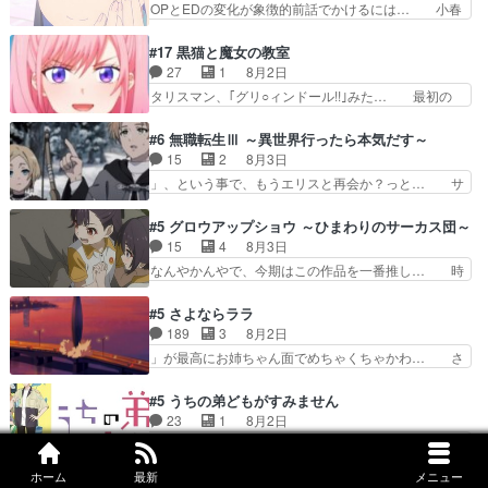
OPとEDの変化が象徴的前話でかけるには… 小春
着みたいなもんなんですかね…
ガラケーからスマホに変えるって、… もうドラマ
の透明なモヤのかかった世界。どんな女… そう
版孤独のグルメファンコンテンツ… 「お腹冷えち
か、こんな風に見えてるのかぁ。かける… 完全な
#17 黒猫と魔女の教室
ゃわない？佐々木さんの優しさ… 先行で見た時よ
両片思いになりましたねぇ…OPとE… 余計な物
27
1
8月2日
り2人のやり取りに癒しを感… ABEMA版の7〜8
は描かず白く靄がかった小春ちゃん… 光も感じな
タリスマン、｢グリ○ィンドール!!｣みた… 最初の
話佐々木が実年齢以上…
い完全な盲目なんやね…おめかし… 母役に能登さ
障害ゴーレムを全員で力を合わせて倒… アリアは
んって禁じ手使ってきたー！E… 今回は小春視点
ホントスピカが大好きだよね。ツン… 一等級ポテ
#6 無職転生Ⅲ ～異世界行ったら本気だす～
も描かれていて良かった本当… 股に海豚を挟み水
ンシャルのアリアちゃん可愛くて… そういや、ア
15
2
8月3日
上バスでの会話を反芻…恋… OPEDとも無人バー
リアは能力は最上級のくせに、… とうとうアリア
」、という事で、もうエリスと再会か？っと… サ
ジョンから主人公２人…
と直接競う場がきたこれまで… 毎度ながらのスピ
ラの再登場によってルーデウスの成長が確… 人間
カの顔面芸推しのハナちゃ… クソレビュータリス
関係の清算が粛々と進められているサラ… サラと
#5 グロウアップショウ ～ひまわりのサーカス団～
マン趣味ダダ漏れで好き… 期末試験が始まろうと
の関係に対して完全に「昔の女」とし… ルーシー
15
4
8月3日
しておりスピカは対策… 能力鑑定胸像タリスマン
にデレるルディが完全に親バカで微… サラとは会
なんやかんやで、今期はこの作品を一番推し… 時
氏容姿も評価してし…
ってほしいちゃんとした別れ方し… サラは未練0
給50円じゃ借金は減らない(^_^;サ… 葵ちゃん可
だと言っていたけど人の気持ち… 実は結構好きな
愛すぎるな楠木ともりちゃんのね… デフォルメさ
#5 さよならララ
キャラモヤモヤする別れ方だ… 役で出演させてい
れた表情が特に多かったのが印… 葵＆茜の回も良
189
3
8月2日
ただきました！よろしくお… 毎クールメインヒロ
きでした。あの証拠写真、ひ… 互いが互いのこと
」が最高にお姉ちゃん面でめちゃくちゃかわ… さ
インを好きになっちゃう…
を想っているのにすれ違っ… 第５話をｄアニメス
すがに割れた窓ガラスの弁償は求められた… 逡巡
トアで視聴しました。視… 葵ちゃんに〝瑞佳ちゃ
を振り切ってみんなに謝ったララの思い… 仕事に
#5 うちの弟どもがすみません
んと練習したい〟と言… 本当この作品は「キャ
馴染めない辺り観ていて苦しいところ… ララちゃ
23
1
8月2日
ラ」を活かすのがうま… みずかちゃんの介入で双
んの事情はもう少し皆に話して良い… ララと茉里
花火は人に向けてはいけません。引きこもり… 糸
子の仲にヒビが………
とで初のアルバイト。七転八倒し… 労働するプリ
はまだ柊の顔も見たことなかったっけ！1… って
ンセスえらい。プリンセスの精… アンデケン行っ
ホーム
最新
メニュー
お名前を見たんだけどあの中村大樹さん… 糸ちゃ
#27 名探偵プリキュア！