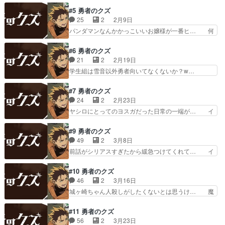
デミー3人とのゆるーい雰囲気… 仲間たちと遊ん
ロ＆城ヶ峰コンビ回。城ヶ峰の正義感に… ヤシロ
#5 勇者のクズ
でいたヤシロのもとに城ヶ峰… 瞬間移動って普通
の能力は初見の相手にも対応しやすい… イシノオ
25
2
2月9日
にめっちゃ強い能力だよね… 印堂雪音にスポット
やっぱりどう考えても一番ヤベェ奴… イシノオか
パンダマンなんかかっこいいお嬢様が一番ヒ… 何
が当たった今回。ヤシロ…
ら依頼され亜希とおつかいに行く… 正義感のあま
度も言うが、シナリオ構成がTRPGシナ… セーラ
り乱入するのは厄介すぎるけど… 亜希ちゃんの猪
ちゃん、可愛くてお嬢様で不良っぽい… 割と簡単
#6 勇者のクズ
突猛進っぷりがヤバい！正義… 歌舞伎町のクラブ
に殺すとか言うよなこのアニメ。メ… ヤシロさん
21
2
2月19日
に潜入。E3じゃなくてE… 亜希のお父さんはヤシ
セーラのお手伝いの回報酬欲しさ… けっこうダー
学生組は雪音以外勇者向いてなくないか？w…
ロがそこまで言うほど…
ク系に行く感じか？うるさい鬼… セーラ回面白か
OPが何かに似てると思ったら米津さんのL… 規範
った〜！お嬢様風だけど戦闘… まあ……いや、ど
に沿った学びとしての戦いと実務として… ラス為
#7 勇者のクズ
うだろう別に悪くはないけ… 父親のせいで先生に
【再】BS11BS11／精霊幻想記… ヤシロ、城ヶ峰
24
2
2月23日
嫌われてるの可哀想だな… ・お気楽領主の楽しい
たち3人相手なら全然あしら… たまたま特訓して
ヤシロにとってのヨスガだった日常の一端が… イ
領地防衛(１話から視…
たら侵入してくるってどん… ただヒロインたちの
シノオの退場早過ぎない！？最後まで残る… 仲間
キャラがあまり立ってい… 新キャラのマルタさ
に手を出されてめっちゃキレてるヤシロ… 次回が
#9 勇者のクズ
ん、物腰は柔らかくて優… ヤシロは基本お人好
気になりすぎる！城ヶ峰が自認美少女… おそらく
49
2
3月8日
し。教師には向いてない… 話を楽しむためにいっ
2人が見ていた高宮はどちらも嘘で… 第1話の感
前話がシリアスすぎたから緩急つけてくれて… イ
たん目を瞑ってたけど…
想が「鬼頭ちゃんのキャラ全然可… マジでヤシロ
シノウの遺言から何が起きたかの手がかり… イシ
さん、ヤシロさん…！！ヤシロ… やっとストーリ
ノオの残した言葉「あの3人から目を離… 視聴後
#10 勇者のクズ
ー動き出しそうちょっとスロ… 設定面で気になる
感想あげるの忘れてましたに女性の服… イシノオ
46
2
3月16日
要素はあるし話にもそこま… やっぱりあの龍のバ
を殺した犯人を探す復讐譚の背景に… 美大や芸大
城ヶ崎ちゃん人殺しがしたくないとは思うけ… 魔
ッジの組織を追ってたん…
を出ても全員がフリーランスでや… イシノオの遺
王の手先もコロせないか…。こんな時も綺… イシ
言「あの三人のお嬢さんから目… 何だかよくわか
ノオの件も知っていたか。手紙や送金は… 実戦で
#11 勇者のクズ
らなくなっていて。ヤシロは… イシノオが残した
訓練させるの怖すぎるだろ。戦法が固… ヤシロが
56
2
3月23日
最期のメッセージが城ケ峰… 弟子と連絡先交換す