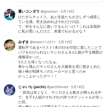
重いコンダラ
gnoinori
5月19日
ひたすらチェイス。あと生徒たちが少しずつ成長し
ている感。突き詰めればそれだけの話。
で、何をそんなに急いでるんだっけ？これは全面的
に私が悪いんだけど。来週でわかるかな？
みずき
moon112511
5月19日
運転手である+ラスト1本のE3を印堂に渡したことで
バフをかけられないヤシロさんを3人娘が守る構図が
感慨深かった。
3人とも強くなったなぁ。
車から飛んだヤシロさんを大爆発を背に抱きとめた
城ヶ峰が戦隊モノのヒーローかと思ったw
かっこよかったぞー！！
じゃいち (Jaichi)
jaichiforest
5月18日
「 状況は良くなく、ヤシロさんも動きが限られる中
で、女子3人組のそれぞれの持つポテンシャルが光っ
た回。
城ヶ峰ちゃんは活躍できてよかったけどオーバーに