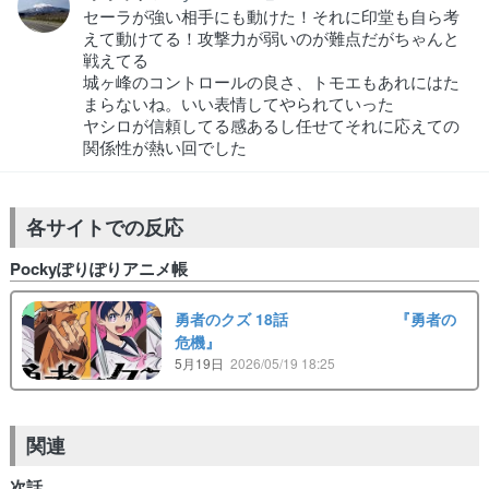
セーラが強い相手にも動けた！それに印堂も自ら考
えて動けてる！攻撃力が弱いのが難点だがちゃんと
戦えてる
城ヶ峰のコントロールの良さ、トモエもあれにはた
まらないね。いい表情してやられていった
ヤシロが信頼してる感あるし任せてそれに応えての
関係性が熱い回でした
各サイトでの反応
Pockyぽりぽりアニメ帳
勇者のクズ 18話 『勇者の
危機』
5月19日
2026/05/19 18:25
関連
次話