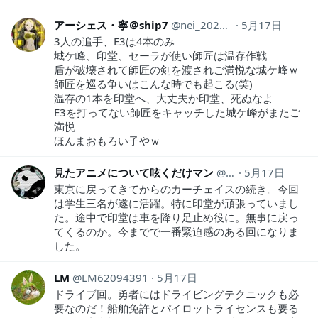
アーシェス・寧＠ship7
nei_2020Ramuh
5月17日
3人の追手、E3は4本のみ
城ケ峰、印堂、セーラが使い師匠は温存作戦
盾が破壊されて師匠の剣を渡されご満悦な城ケ峰ｗ
師匠を巡る争いはこんな時でも起こる(笑)
温存の1本を印堂へ、大丈夫か印堂、死ぬなよ
E3を打ってない師匠をキャッチした城ケ峰がまたご
満悦
ほんまおもろい子やｗ
見たアニメについて呟くだけマン
animeozy
5月17日
東京に戻ってきてからのカーチェイスの続き。今回
は学生三名が遂に活躍。特に印堂が頑張っていまし
た。途中で印堂は車を降り足止め役に。無事に戻っ
てくるのか。今までで一番緊迫感のある回になりま
した。
LM
LM62094391
5月17日
ドライブ回。勇者にはドライビングテクニックも必
要なのだ！船舶免許とパイロットライセンスも要る