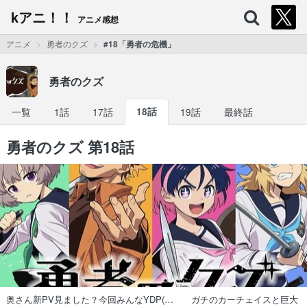
kアニ！！
アニメ感想
アニメ
勇者のクズ
#18「勇者の危機」
勇者のクズ
一覧
1話
17話
18話
19話
最終話
勇者のクズ 第18話
奥さん新PV見ました？今回みんなYDP(… ガチのカーチェイスと巨大