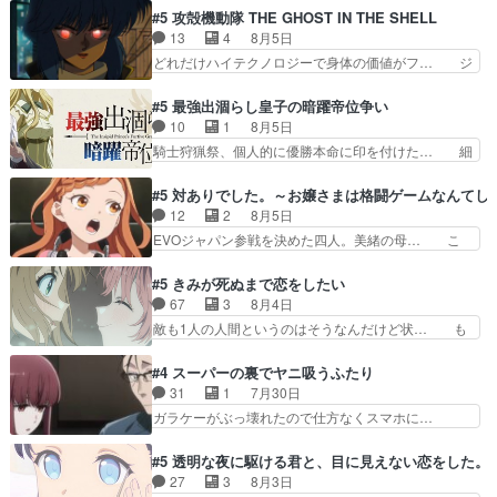
ーベルボアを狩りに行く。野営… ・実家周辺でサ
ゥーアの唯一の手駒が強すぎる笑あお… 私にとっ
#5 攻殻機動隊 THE GHOST IN THE SHELL
ーベルボアが暴れてると聞い… ちょっと年齢の事
て完全にご褒美回ゼー様の葉巻シー… やはりター
13
4
8月5日
を言いすぎとゆーか言い訳… ベリルの母もやはり
ニャが後方指揮だと展開に迫力が… “貧乏籤百連
どれだけハイテクノロジーで身体の価値がフ… ジ
只者じゃなかったかベリ…
無料ガチャ”100連でも1回… 2期入ってから地味
ャミングも伏線になるかと思った回想シー… フチ
だよね。ただでさえ幼女… 「餌になってもらわね
コマだいぶ理性持ち始めた。この世界の… 原作読
#5 最強出涸らし皇子の暗躍帝位争い
ばならぬ」って言葉に… ゼートゥーア左遷によっ
んだのもう何年も前なのに、覚えてる… コイルの
10
1
8月5日
て参謀本部の連携が… 緊張感ある戦闘描写とギャ
汚職を突き止めるべくバトーの指導… やまとん1
騎士狩猟祭、個人的に優勝本命に印を付けた… 細
グ今週の『有能な…
号はどこの部分で使うのだろう？… 日本とロシア
かい設定を考えるのが面倒な時は古代魔法… エル
が絡む政治の話かつ色々な用語… 第５話を
ナがチートすぎる笑アルは最初から自分… プラネ
#5 対ありでした。～お嬢さまは格闘ゲームなんてし
primevideoで視聴しまし… 前回同様『イノセン
ット・ウィズ展開アツいな「騎士狩猟… 麦茶どこ
12
2
8月5日
ス』を含む押井・神山版… 第５話「EPISODEラ
ろかタイトル通り麦茶の出涸らしぐ… 第５話を
EVOジャパン参戦を決めた四人。美緒の母… こ
ストの母親の気持…
ABEMAで視聴しました。視聴に… 復讐に燃える
の作品に唯一足りないと思ってた(無くて… 見た
吸血鬼兄弟の弟ですいいキャラ… クリスタ皇女
目は気品溢れてるのに中身は…美緒ママ… テー
#5 きみが死ぬまで恋をしたい
が“萌え”なのでこの娘が皇帝… ウサギ好きそうな
マ：格ゲー大会に行くには？感想は、美… 大会を
67
3
8月4日
王女殿下がかわいい。幼馴… ついに始まった狩猟
前に格ゲー熱が高まる一方、百合の本… 東京で開
敵も1人の人間というのはそうなんだけど状… も
祭。エルナの活躍で上位…
催される格ゲー大会に参加すること… Japanに向
う着れないからってどういう意味だろうな… ミミ
けて外泊届にサインをもらっ… 長崎から大会のた
を人間に戻して欲しいでも自分達が代わ… ご視聴
#4 スーパーの裏でヤニ吸うふたり
めに東京へ!/でも観光よ… 旅の支度全部やってく
ありがとうございました見るたびに切… 誰かと思
31
1
7月30日
れる先輩、なんだかん… 第５話をｄアニメストア
ったらちゅー先輩か。しれっと相方… 第５話感
ガラケーがぶっ壊れたので仕方なくスマホに…
で視聴しました。視…
想：コ□した相手にも家族や…､戦… つらい回
佐々木さんとは同い年くらいに思ってたけど… や
だ……つらすぎる……。エスタ先輩… 今週のシー
はり出オチ感が否めず、エピソードの打率… 田山
#5 透明な夜に駆ける君と、目に見えない恋をした。
ナとミミも可愛かった2人の関係… 確かに相手に
さんが佐々木さんに沼っていく…こんな… 佐々木
27
3
8月3日
も家族や大切な人はいるけど、… 白シャツが作業
さん、腕フェチなんですね笑最近まじ… 佐々木が