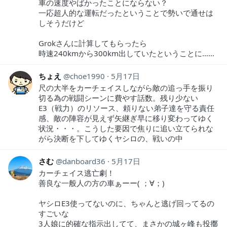
車の速度やばかったことにならない？
一応超人的な運転だったということで勢いで通せは
しそうだけど
Grokさんに計算してもらったら
時速240kmから300km出していたということに……
ちょえ
choe1990
5月17日
尺の大半をカーチェイスしながら敵の追っ手を振り
切る為の戦闘シーンに費やす話数。残り少ない
E3（戦力）のリソース、頼りない弟子達を守る責任
感、敵の陣容が見えず矢継ぎ早に移り変わってゆく
状況・・・。こうした要因で焦りに追い立てられな
がら決断を下してゆくヤシロの、戦いの中
さむ
danboard36
5月17日
カーチェイス逃亡劇！
善良な一般人の方の車ぁーー( ；∀；)
ヤシロE3使ってないのに、ちゃんと逃げ回ってるの
すごいな
3人娘に的確な指示出してて、まさかの城ヶ峰も投擲