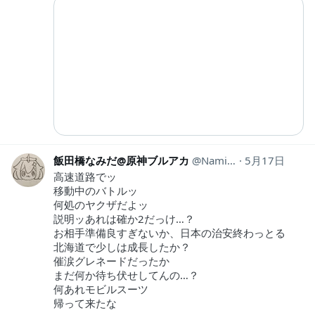
飯田橋なみだ@原神ブルアカ
NamidaIidabashi
5月17日
高速道路でッ
移動中のバトルッ
何処のヤクザだよッ
説明ッあれは確か2だっけ…？
お相手準備良すぎないか、日本の治安終わっとる
北海道で少しは成長したか？
催涙グレネードだったか
まだ何か待ち伏せしてんの…？
何あれモビルスーツ
帰って来たな