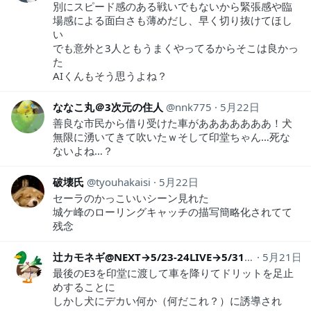
別にスピード感のある戦いでもないから緊張感や臨
場感による面白さも薄めだし、早く切り抜けてほし
い
でも意外と3人ともうまくやってるからそこは良かっ
た
AIくんもそう思うよね？
ななこ丸＠3次元の住人
nnk775
5月22日
善良な市民から借り受けた車があああああああ！犬
無限に湧いてきて吹いたｗそして印堂ちゃん…死な
ないよね…？
破壊氏
tyouhakaisi
5月22日
セーラのかっこいいシーン見れた
城ケ峰のローリングキャッチの描写簡略化されてて
残念
辻カモネギ@NEXT→5/23-24LIVE→5/31前ウZeppOsakaBayside
5月21日
最後のE3を印堂に渡して車を降りてドリットを足止
めすることに
しかし犬にデカい何か（何だこれ？）に誘導され